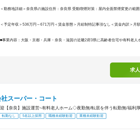
＜勤務地詳細＞奈良県の施設住所：奈良県 受動喫煙対策：屋内全面禁煙変更の範
＜予定年収＞536万円～671万円＜賃金形態＞月給制特記事項なし＜賃金内訳＞月額（基本
■事業内容：大阪・京都・兵庫・奈良・滋賀の近畿2府3県に高齢者住宅や有料老人ホ
求人
会社スーパー・コート
迎【奈良】施設運営~有料老人ホーム◇夜勤無/転居を伴う転勤無/福利
転勤なし
5名以上採用
職種未経験歓迎
業種未経験歓迎