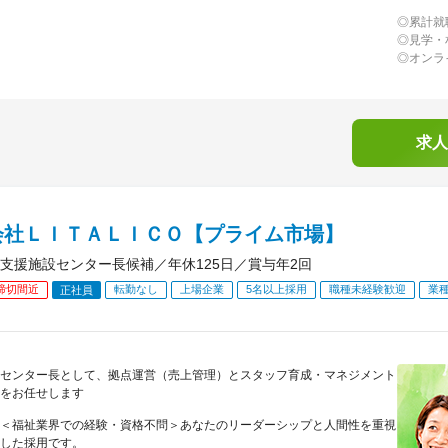
◎累計就職
◎見学・
◎オンラ
求人
会社ＬＩＴＡＬＩＣＯ【プライム市場】
支援施設センター長候補／年休125日／賞与年2回
締切間近
転勤なし
上場企業
5名以上採用
職種未経験歓迎
業
正社員
センター長として、拠点運営（売上管理）とスタッフ育成・マネジメント
をお任せします
＜福祉業界での経験・資格不問＞あなたのリーダーシップと人間性を重視
した採用です。