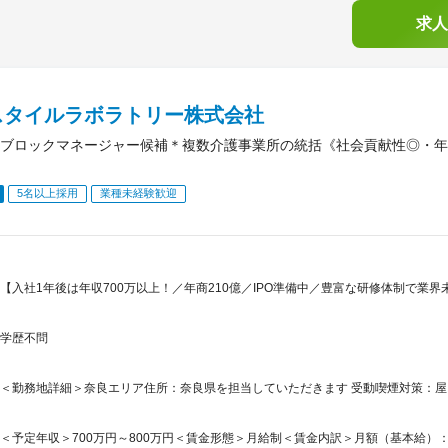
求人
スタイルラボラトリー株式会社
ブロックマネージャー候補＊複数介護事業所の統括《社会貢献性◎・年収
5名以上採用
業種未経験歓迎
【入社1年後は年収700万以上！／年商210億／IPO準備中／豊富な研修体制で業
学歴不問
＜勤務地詳細＞奈良エリア住所：奈良県を担当していただきます 受動喫煙対策：
＜予定年収＞700万円～800万円＜賃金形態＞月給制＜賃金内訳＞月額（基本給）：331,0