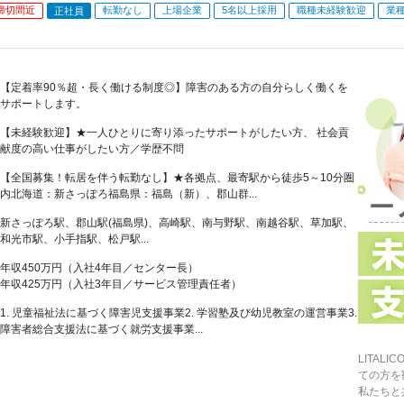
締切間近
転勤なし
上場企業
5名以上採用
職種未経験歓迎
業
正社員
【定着率90％超・長く働ける制度◎】障害のある方の自分らしく働くを
サポートします。
【未経験歓迎】★一人ひとりに寄り添ったサポートがしたい方、 社会貢
献度の高い仕事がしたい方／学歴不問
【全国募集！転居を伴う転勤なし】★各拠点、最寄駅から徒歩5～10分圏
内北海道：新さっぽろ福島県：福島（新）、郡山群...
新さっぽろ駅、郡山駅(福島県)、高崎駅、南与野駅、南越谷駅、草加駅、
和光市駅、小手指駅、松戸駅...
年収450万円（入社4年目／センター長）
年収425万円（入社3年目／サービス管理責任者）
1. 児童福祉法に基づく障害児支援事業2. 学習塾及び幼児教室の運営事業3.
障害者総合支援法に基づく就労支援事業...
LITA
ての方を
私たちと