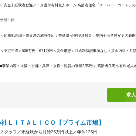
◇完全未経験者歓迎／／介護付有料老人ホーム/高齢者住宅「スーパー・コート」
学歴不問
＜勤務地詳細＞奈良県の施設住所：奈良県 受動喫煙対策：屋内全面禁煙変更の範
＜予定年収＞536万円～671万円＜賃金形態＞月給制特記事項なし＜賃金内訳＞月額（基本
■事業内容：大阪・京都・兵庫・奈良・滋賀の近畿2府3県に高齢者住宅や有料老人ホ
求人
会社ＬＩＴＡＬＩＣＯ【プライム市場】
スタッフ／未経験から月給25万円以上／年休125日