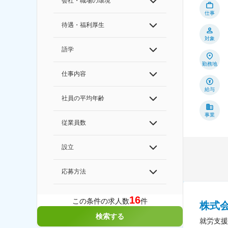
会社・職場の環境
仕事
待遇・福利厚生
対象
語学
勤務地
仕事内容
給与
社員の平均年齢
事業
従業員数
設立
応募方法
16
この条件の求人数
件
株式
検索する
就労支援