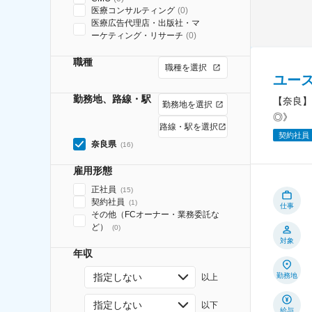
医療コンサルティング
(
0
)
医療広告代理店・出版社・マ
ーケティング・リサーチ
(
0
)
職種
職種を選択
ユー
勤務地、路線・駅
【奈良】
勤務地を選択
◎》
路線・駅を選択
契約社員
奈良県
(
16
)
雇用形態
正社員
(
15
)
契約社員
(
1
)
仕事
その他（FCオーナー・業務委託な
ど）
(
0
)
対象
年収
指定しない
勤務地
以上
指定しない
以下
給与