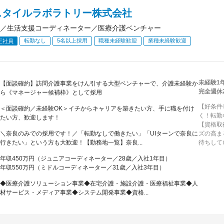
スタイルラボラトリー株式会社
／生活支援コーディネーター／医療介護ベンチャー
転勤なし
5名以上採用
職種未経験歓迎
業種未経験歓迎
正社員
未経験1
【面談確約】訪問介護事業をけん引する大型ベンチャーで、介護未経験か
完全週休
ら《マネージャー候補枠》として採用
【好条件
＜面談確約／未経験OK＞イチからキャリアを築きたい方、手に職を付け
く！転勤
たい方、歓迎します！
【資格取
＼奈良のみでの採用です！／「転勤なしで働きたい」「UIターンで奈良に
ズの高ま
行きたい」という方も大歓迎！【勤務地一覧】奈良...
待ちして
年収450万円（ジュニアコーディネーター／28歳／入社1年目）
年収550万円（ミドルコーディネーター／31歳／入社3年目）
◆医療介護ソリューション事業◆在宅介護・施設介護・医療福祉事業◆人
材サービス・メディア事業◆システム開発事業◆資格...