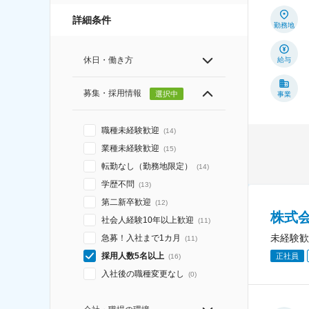
詳細条件
勤務地
休日・働き方
給与
募集・採用情報
選択中
事業
職種未経験歓迎
(
14
)
業種未経験歓迎
(
15
)
転勤なし（勤務地限定）
(
14
)
学歴不問
(
13
)
第二新卒歓迎
(
12
)
株式
社会人経験10年以上歓迎
(
11
)
未経験歓
急募！入社まで1カ月
(
11
)
採用人数5名以上
正社員
(
16
)
入社後の職種変更なし
(
0
)