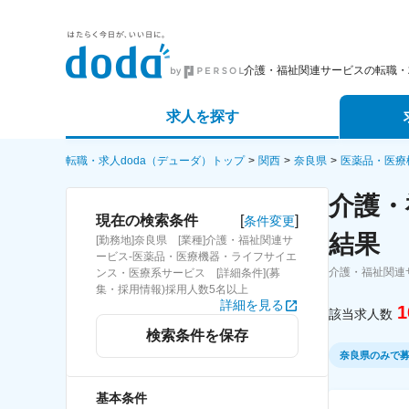
介護・福祉関連サービスの転職・
求人を探す
詳細条件から探す
エージェ
転職・求人doda（デューダ）トップ
関西
奈良県
医薬品・医療
介護・
新着求人から探す
スカウト
[
]
現在の検索条件
条件変更
結果
[勤務地]奈良県 [業種]介護・福祉関連サ
求人特集から探す
パートナ
ービス-医薬品・医療機器・ライフサイエ
介護・福祉関連
ンス・医療系サービス [詳細条件](募
集・採用情報)採用人数5名以上
詳細を見る
1
該当求人数
検索条件を保存
奈良県のみで
基本条件