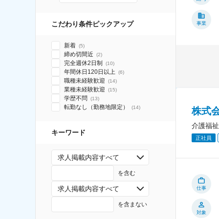
こだわり条件ピックアップ
事業
新着
(
5
)
締め切間近
(
2
)
完全週休2日制
(
10
)
年間休日120日以上
(
6
)
職種未経験歓迎
(
14
)
業種未経験歓迎
(
15
)
学歴不問
(
13
)
転勤なし（勤務地限定）
(
14
)
株式
介護福祉
キーワード
正社員
求人掲載内容すべて
を含む
求人掲載内容すべて
仕事
を含まない
対象