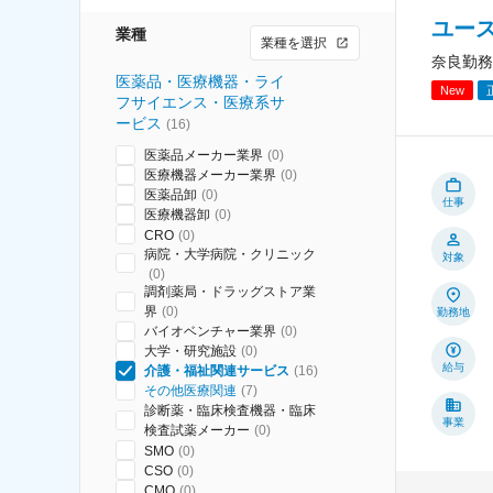
ユー
業種
業種を選択
奈良勤務
医薬品・医療機器・ライ
New
フサイエンス・医療系サ
ービス
(
16
)
医薬品メーカー業界
(
0
)
医療機器メーカー業界
(
0
)
医薬品卸
(
0
)
仕事
医療機器卸
(
0
)
CRO
(
0
)
病院・大学病院・クリニック
対象
(
0
)
調剤薬局・ドラッグストア業
界
(
0
)
勤務地
バイオベンチャー業界
(
0
)
大学・研究施設
(
0
)
給与
介護・福祉関連サービス
(
16
)
その他医療関連
(
7
)
診断薬・臨床検査機器・臨床
事業
検査試薬メーカー
(
0
)
SMO
(
0
)
CSO
(
0
)
CMO
(
0
)