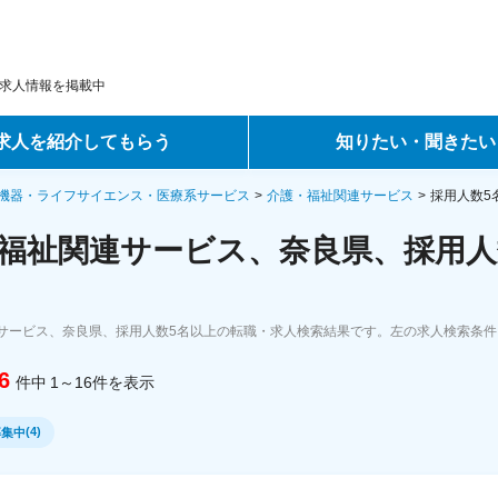
求人情報を掲載中
求人を紹介してもらう
知りたい・聞きたい
ントサービス
転職ノウハウ
機器・ライフサイエンス・医療系サービス
介護・福祉関連サービス
採用人数5
福祉関連サービス、奈良県、採用人
サービス
データで見る転職
ーエージェントサービス
コラム・インタビュー
サービス、奈良県、採用人数5名以上の転職・求人検索結果です。左の求人検索条件
転職Q&A
6
件中
1～16
件
を表示
(
4
)
募集中