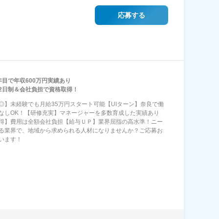
応募する
年目で年収600万円実績あり
2日制＆会社負担で資格取得！
◎】未経験でも月給35万円スタート可能【UIターン】奈良で働
なしOK！【研修充実】マネージャーを多数育成した実績あり
得】費用は全額会社負担【給与ＵＰ】業界屈指の高水準！ニー
る業界で、地域から求められる人材になりませんか？ご応募お
います！