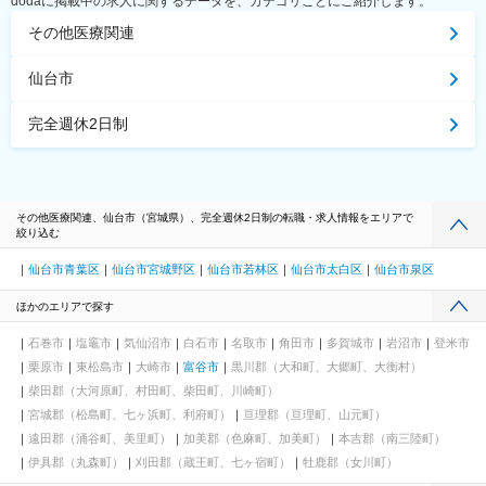
dodaに掲載中の求人に関するデータを、カテゴリごとにご紹介します。
その他医療関連
仙台市
完全週休2日制
その他医療関連、仙台市（宮城県）、完全週休2日制の転職・求人情報をエリアで
絞り込む
仙台市青葉区
仙台市宮城野区
仙台市若林区
仙台市太白区
仙台市泉区
ほかのエリアで探す
石巻市
塩竈市
気仙沼市
白石市
名取市
角田市
多賀城市
岩沼市
登米市
栗原市
東松島市
大崎市
富谷市
黒川郡（大和町、大郷町、大衡村）
柴田郡（大河原町、村田町、柴田町、川崎町）
宮城郡（松島町、七ヶ浜町、利府町）
亘理郡（亘理町、山元町）
遠田郡（涌谷町、美里町）
加美郡（色麻町、加美町）
本吉郡（南三陸町）
伊具郡（丸森町）
刈田郡（蔵王町、七ヶ宿町）
牡鹿郡（女川町）