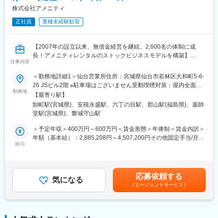
す。業務に慣れてきたら2~3年程度で徐々に既存顧客の引継が行
株式会社アメニティ
われていくため、徐々に既存顧客対応にシフトしていくイメージ
正社員
業種未経験歓迎
です（通例5年程度で既存がほぼ100%になっています）。
新規営業の間は明確な担当顧客数は定められていませんが、既存
営業に移行するタイミングで50~60社程度をご担当いただくイメ
【2007年の設立以来、無借金経営を継続。2,600名の体制に成
ージとなります。
長！アメニティレンタルのストックビジネスモデルを構築】
仕事内容
事業のさらなる拡大を見据え、各営業所における営業体制の強化
■教育体制
を図るため、このたび新たな仲間をお迎えすることとなりまし
入社後半年程度は先輩社員の商談に同席していただき、どのよう
＜勤務地詳細1＞仙台営業所住所：宮城県仙台市若林区大和町5-6-
た。
な流れで契約が行われるかを習得いただきます。慣れてきたらご
26 JSビル2階 ※駐車場はございません受動喫煙対策：屋内全面禁
勤務地
自身で商談を行っていただき、契約取得に向けて企業と接点を取
煙＜勤務地詳細2＞さいたま営業所住所：埼玉県さいたま市南区太
【最寄り駅】
■業務詳細：
っていただきます。
田窪5-27-3-103 勤務地最寄駅：JR武蔵野線・京浜東北線／南浦和
卸町駅(宮城県)、安積永盛駅、六丁の目駅、郡山駅(福島県)、薬師
病院や介護施設に向けて、入院・入所時に必要な衣類やタオル、
駅受動喫煙対策：屋内全面禁煙＜勤務地詳細3＞郡山営業所住所：
堂駅(宮城県)、磐城守山駅
日用品などをレンタルできる「アメニティサポートシステム」を
■評価体制
福島県郡山市南2-99-1F 受動喫煙対策：屋内全面禁煙変更の範
提案する営業です。ニーズに応じて、人材派遣・紹介サービスや
拠点の上長と売り上げの目標設定を行っていただきます。そのう
囲：本文参照
＜予定年収＞400万円～600万円＜賃金形態＞年俸制＜賃金内訳＞
院内売店の運営代行サービスも提案していきます。
えで半期ごとに目標の達成度合いを確認し、評価が決定されま
年額（基本給）：2,885,208円～4,507,200円その他固定手当/月：
給与
す。
30,000円固定残業手当/月：62,900円～94,400円（固定残業時間
主な営業活動は新規提案営業と既存フォローの両輪です。 社会貢
同社製品は医療機関の診療報酬改定に対応する関係で需要に波が
30時間0分/月）超過した時間外労働の残業手当は追加支給＜月額
献性も高く、今後の高齢化社会において成長が見込める成長産業
あるため、報酬改定対応がある年度は高めに、そうでない年は低
＞333,334円～500,000円（12分割）（一律手当を含む）＜昇給有
です。 また、病院や介護施設の業務軽減に貢献する事で、患者
めに設定されます。
無＞有＜残業手当＞有＜給与補足＞※経験・能力・前職の給与など
応募依頼する
様、利用者様へのサービス向上に直結する為、大変やりがいのあ
気になる
を考慮するため上下する可能性があります・評価：年2回（4月・
（エージェントサービス）
るお仕事です。
■当社について：
10月/売上実績だけでなく取り組み姿勢や提案プロセスなどの定性
当社は富士通パートナーとして特に秋田・青森・岩手で特に高い
評価も重視）・年収例：370-480万円(主任/入社2-3年)⇒420-550
■キャリアアップについて：
シェアを誇り、業界としてもニーズが増え続けている成長産業で
万円(係長/入社3-5年)賃金はあくまでも目安の金額であり、選考を
本人の頑張りを昇給、昇格にて評価される制度が御座います。ま
す。
通じて上下する可能性があります。月給(月額)は固定手当を含めた