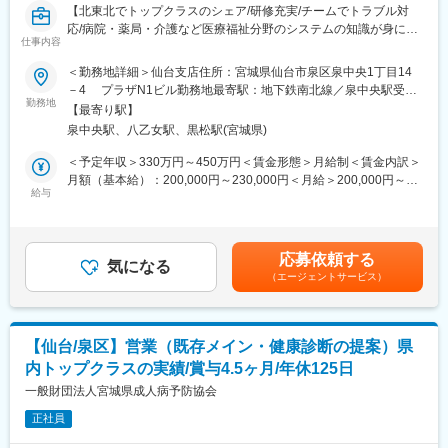
ビスを提供する企業です。専門職の質と量で業界トップクラスを
【北東北でトップクラスのシェア/研修充実/チームでトラブル対
誇ります。
応/病院・薬局・介護など医療福祉分野のシステムの知識が身につ
仕事内容
く！】
■働く環境：
＜勤務地詳細＞仙台支店住所：宮城県仙台市泉区泉中央1丁目14
中途入社、業界未経験の方が多数在籍しています。
■魅力
－4 プラザN1ビル勤務地最寄駅：地下鉄南北線／泉中央駅受動
在宅ワークも可能な就業環境で、休日も充実の体制プライベート
・年間休日127日、残業20時間程度で働きやすい環境です！
勤務地
喫煙対策：屋内全面禁煙変更の範囲：会社の定める事業所
とも両立しながら長くご活躍頂ける環境です。
【最寄り駅】
・青森や秋田などの東北北部地域にて、医療機関向けシステムの
※フルリモートは不可になります。
泉中央駅、八乙女駅、黒松駅(宮城県)
導入でトップクラスのシェアを誇るため、業界における認知度が
高く、安定しています！
＜予定年収＞330万円～450万円＜賃金形態＞月給制＜賃金内訳＞
■当社の特徴：
月額（基本給）：200,000円～230,000円＜月給＞200,000円～
・「SOMPOホールディングス」のグループ会社につき、安定した
■業務内容：
給与
230,000円＜昇給有無＞有＜残業手当＞有＜給与補足＞諸手当：
経営基盤を持っている企業です。
医科、歯科、薬局、介護などの医療機関向けコンピュータシステ
家族手当・住宅手当・地域手当※給与条件は、ご年齢・ご経験考慮
・業界好調で、社会貢献性の高い事業です。国の政策としても保
ム（レセコン・電子薬歴・電子カルテ等）の開発および販売を手
の上決定致しますので、上記限りではございません。賃金はあく
健指導を積極的に推進しており、健康寿命の延伸等に貢献してい
掛ける同社にてシステム導入時のサポート職（インストラクタ
までも目安の金額であり、選考を通じて上下する可能性がありま
ます。
応募依頼する
ー）として業務をご担当いただきます。
気になる
す。月給(月額)は固定手当を含めた表記です。
・女性のはたらきやすい企業を目指し、グループ会社内でも模範
（エージェントサービス）
とされるよう努めています。育休、産休をしっかりと取得するこ
■業務詳細
とが可能です。
具体的には下記の業務をご担当いただきます。
・システム導入時のサポート業務
変更の範囲：会社の定める業務
【仙台/泉区】営業（既存メイン・健康診断の提案）県
・お客様問い合わせの応対
内トップクラスの実績/賞与4.5ヶ月/年休125日
・営業同行（システム導入時の製品概要、操作説明）
・診療報酬改定など法令改正時のシステム変更
一般財団法人宮城県成人病予防協会
正社員
■教育体制：
領域ごとにチーム制を敷くため、個人で担当企業を持つことはあ