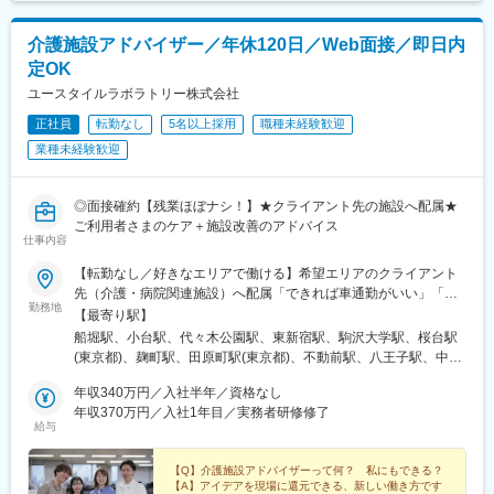
介護施設アドバイザー／年休120日／Web面接／即日内
定OK
ユースタイルラボラトリー株式会社
正社員
転勤なし
5名以上採用
職種未経験歓迎
業種未経験歓迎
◎面接確約【残業ほぼナシ！】★クライアント先の施設へ配属★
ご利用者さまのケア＋施設改善のアドバイス
仕事内容
【転勤なし／好きなエリアで働ける】希望エリアのクライアント
先（介護・病院関連施設）へ配属「できれば車通勤がいい」「未
勤務地
経験なので先輩スタッフと一緒に働きたい」等ご相談ください！
【最寄り駅】
━━【配属エリア】━━＜1＞北海道・東北／北海道、岩手※、宮
船堀駅、小台駅、代々木公園駅、東新宿駅、駒沢大学駅、桜台駅
城、福島＜2＞北関東／茨城、栃木、群馬＜3＞首都圏／東京、神
(東京都)、麹町駅、田原町駅(東京都)、不動前駅、八王子駅、中野
奈川、埼玉、千葉＜4＞甲信越／長野、新潟＜5＞東海／愛知、静
坂上駅、調布駅、蓮根駅、後楽園駅、東久留米駅、苗穂駅、琴似
岡、岐阜＜6＞関西／大阪、京都、兵庫、和歌山、奈良※＜7＞中
年収340万円／入社半年／資格なし
駅(函館本線)、新道東駅、西２８丁目駅、郡山駅(福島県)、愛子
四国／広島※、岡山※＜8＞九州／福岡、熊本※、長崎※、大分※、鹿
年収370万円／入社1年目／実務者研修修了
駅、北仙台駅、泉中央駅、作並駅、境町駅、高崎駅、東武宇都宮
給与
児島※☆各所に契約施設があり、住む場所が変わってもキャリアを
駅、大宮駅(埼玉県)、南与野駅、蒲生駅、花崎駅、行田駅、北本
長期的に築くことができます！（※印のエリアは経験者のみ採用中
駅、和光市駅、岩槻駅、志久駅、戸塚安行駅、久喜駅、浜野駅、
です）☆勤務地住所は一例となります。━━【転居希望者向けの
【Q】介護施設アドバイザーって何？ 私にもできる？
六実駅、常盤平駅、みどり台駅、柏駅、小机駅、古淵駅、高座渋
【A】アイデアを現場に還元できる、新しい働き方です
働き方も】━━将来的に地元を離れたい方は、半年ほど地元勤務