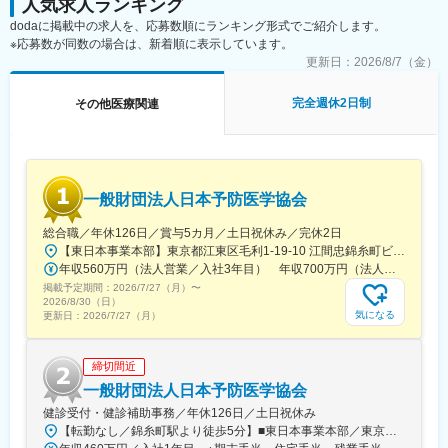
人気求人ランキング
た、事業拡大に伴い、新規の営業所も出店しており、営業所長や
当社システムや全国3,000軒の調剤薬局で使用されています。
表記です。
dodaに掲載中の求人を、応募数順にランキング形式でご紹介します。
エリアを管理する責任者などのポストがある為、早期のキャリア
※応募数が同数の場合は、新着順に表示しています。
アップが見込めます。 ※実際に入社4年前後で所長になった中途入
社の方もいらっしゃいます。
更新日：
2026/8/7（金）
変更の範囲：会社の定める業務
■会社情報：
完全週休2日制
その他医療関連
当社は入院中に必要となるアメニティ(パジャマ・タオル・日用
品）をレンタルするアメニティサポートシステムを提供している
会社です。
レンタルだけでなく、病院・介護施設内での申込の受付業務から
ご利用者への提供・回収・請求まで全て弊社で受け持っておりま
一般財団法人日本予防医学協会
す。そのため医療・介護施設の業務負担の軽減もでき多くのメリ
ットがあります。拠点は北海道から九州まで展開し、毎年増収・
総合職／年休126日／賞与5カ月／土日祝休み／完休2日
増益と確実に業績伸長しています。
【東日本事業本部】東京都江東区毛利1-19-10 江間忠錦糸町ビル※訪問先からの直行直帰が可能です！＜アクセス＞・JR総武線（快速・各駅停車）／東京メトロ半蔵門線 錦糸町駅より徒歩5分・東京メトロ半蔵門線／都営新宿線 住吉駅より徒歩5分※受動喫煙対策:屋内全面禁煙
年収560万円（法人営業／入社3年目） 年収700万円（法人営業・チームリーダー／入社5年目）
変更の範囲：本文参照
掲載予定期間：
2026/7/27（月）
〜
2026/8/30（日）
気になる
更新日：
2026/7/27（月）
締切間近
一般財団法人日本予防医学協会
健診受付・健診補助事務／年休126日／土日祝休み
【転勤なし／錦糸町駅より徒歩5分】■東日本事業本部／東京都江東区毛利1-19-10 江間忠錦糸町ビル＜アクセス＞JR総武線（快速）、総武線（各駅停車）「錦糸町駅」南口より徒歩5分東京メトロ半蔵門線「錦糸町駅」B1出口より徒歩5分東京メトロ半蔵門線／都営新宿線「住吉駅」B2出口より徒歩5分※受動喫煙対策あり（オフィス内禁煙）