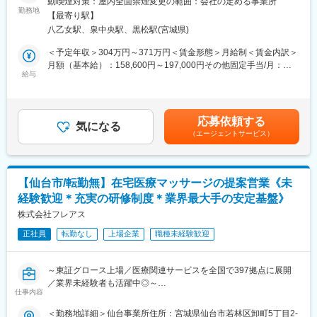
動喫煙対策：屋内全面禁煙変更の範囲：会社の定める事業所
・健診材料の在庫管理及び発注業務
勤務地
【最寄り駅】
・建物設備や車両の維持管理
八乙女駅、泉中央駅、黒松駅(宮城県)
・出張時の宿泊手配
・各種申請書類の確認および提出
＜予定年収＞304万円～371万円＜賃金形態＞月給制＜賃金内訳＞
・電話対応および来客対応
月額（基本給）：158,600円～197,000円その他固定手当/月：
・出納業務の実施
給与
19,810円＜月給＞178,410円～216,810円＜昇給有無＞有＜残業手
当＞有＜給与補足＞※経験等を考慮して算出します。■昇給：年1
【スタッフ調整】
回 ※1月あたり1％～1.5％（過去実績）■賞与：年2回（7月･12
・求人、採用、雇用契約に係る手続き
月） ※計4.5ヶ月分（前年度実績）■処遇改善手当：5,110 円■ベー
応募依頼する
・派遣手続きの調整と運用
気になる
スアップ手当：14,700円賃金はあくまでも目安の金額であり、選
（エージェントサービス）
・スタッフの勤怠管理
考を通じて上下する可能性があります。月給(月額)は固定手当を含
・シフト作成に伴う人員配置や人員対応
めた表記です。
【教育・研修】
【仙台市/転勤無】在宅医療マッサージの提案営業《未
・スタッフ教育研修の企画・運営
経験歓迎＊充実の研修制度＊業界最大手の安定基盤》
株式会社フレアス
■組織構成：
正社員
転勤なし
上場企業
職種未経験歓迎
現在は、女性3名、男性2名の5名体制になります。
■就業環境：
～東証グロース上場／医療関連サービスを全国で397拠点に展開
・内勤中心の業務で落ち着いて集中できる職場環境
／業界未経験者も活躍中◎～
・部内外との連携や教育・研修を通じて、責任感・達成感・スキ
仕事内容
ルアップを感じながら成長できる環境
＼おすすめポイント／
＜勤務地詳細＞仙台事業所住所：宮城県仙台市若林区卸町5丁目2-
・医療関連の業務を通じて、地域の方々の健康をサポートし社会