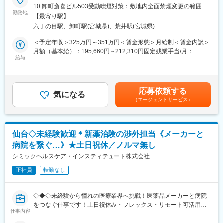
・東証グロース上場企業であり、在宅医療ニーズの拡大を背景
10 卸町斎喜ビル503受動喫煙対策：敷地内全面禁煙変更の範囲：
貢献ができる仕事
に、今後も市場成長が期待できます。
勤務地
会社の定める事業所
【最寄り駅】
・約3ヶ月の研修期間あり、営業基礎から業界知識、ロープレ、同
■モデル年収：
六丁の目駅、卸町駅(宮城県)、荒井駅(宮城県)
行まで段階的に学べる環境です。
・30歳 主任職 371万円（残業月平均11時間含む）
・在宅医療サービスを通じて、ご利用者様やご家族からの感謝の
＜予定年収＞325万円～351万円＜賃金形態＞月給制＜賃金内訳＞
・35歳 係長職 430万円（残業月平均11時間含む）
声を実感できるため、「誰かの役に立ちたい」という思いを叶え
月額（基本給）：195,660円～212,310円固定残業手当/月：
られます。
給与
54,350円～58,698円（固定残業時間38時間0分/月）超過した時間
外労働の残業手当は追加支給＜月給＞250,010円～271,008円（一
■企業概要：
■はじめに
律手当を含む）＜昇給有無＞有＜残業手当＞有＜給与補足＞■昇
昭和38年の設立以来、健康診査と診療の分野から、地域の皆さま
「日本の在宅医療事情を明るくする」というビジョンがある当社
給：年1回（7月）■賞与：年2回（6月、12月）■モデル年収：・入
の健康的な生活に関わってきた当協会。最新医療機器や細やかな
応募依頼する
担当として、介護施設やケアマネージャーに対し在宅マッサージ
気になる
社3年目 主任クラス 年収487万円（月給31万×12＋インセン4万
サポート体制など、健康に関わるさまざまなサービスを展開して
（エージェントサービス）
サービスを提案します。
＋賞与各1ヵ月）賃金はあくまでも目安の金額であり、選考を通じ
おります。
て上下する可能性があります。月給(月額)は固定手当を含めた表記
■職務内容
です。
変更の範囲：会社の定める業務
・担当エリア内のケアマネジャーや介護施設への定期訪問・サー
仙台◇未経験歓迎＊新薬治験の渉外担当《メーカーと
ビス案内
病院を繋ぐ…》★土日祝休／ノルマ無し
・利用者様のニーズヒアリングと最適なサービスの提案
・信頼獲得による紹介促進と地域ネットワークの構築
シミックヘルスケア・インスティテュート株式会社
・将来的な事業所のプレイングマネージャー業務（収支管理、ス
正社員
転勤なし
タッフ育成）
・視覚障がいを持つ施術師やドライバー等、多職種連携によるチ
ーム運営のリード
◇◆◇未経験から憧れの医療業界へ挑戦！医薬品メーカーと病院
をつなぐ仕事です！土日祝休み・フレックス・リモート可活用可
■教育体制
仕事内容
能で働き方◎/文系職種・完全未経験の方も活躍中！もちろんUタ
入社後研修（3カ月程）。座学にて営業の基礎知識を学び、営業ロ
ーン・Iターンの方も大歓迎です◇◆◇