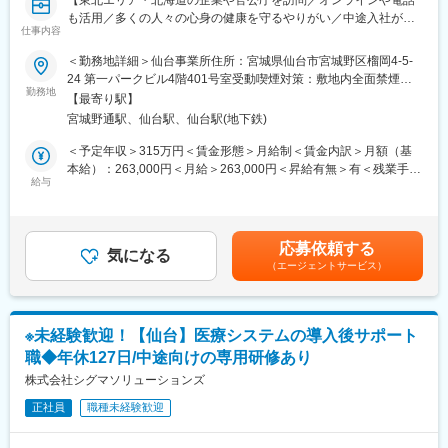
品）をレンタルするアメニティサポートシステムを提供している
も活用／多くの人々の心身の健康を守るやりがい／中途入社が多
会社です。
仕事内容
数在籍】
レンタルだけでなく、病院・介護施設内での申込の受付業務から
ご利用者への提供・回収・請求まで全て弊社で受け持っておりま
＜勤務地詳細＞仙台事業所住所：宮城県仙台市宮城野区榴岡4-5-
■業務概要：
す。そのため医療・介護施設の業務負担の軽減もでき多くのメリ
24 第一パークビル4階401号室受動喫煙対策：敷地内全面禁煙変
本ポジションでは、東北エリアおよび北海道内の企業や官公庁の
勤務地
ットがあります。拠点は北海道から九州まで展開し、毎年増収・
更の範囲：会社の定める事業所（リモートワーク含む）
【最寄り駅】
事業所に出向き、保健指導を行っていただきます。オンラインや
増益と確実に業績伸長しています。
宮城野通駅、仙台駅、仙台駅(地下鉄)
電話での継続支援も担当していただきます。保健師や管理栄養士
の資格を活かし、多くの人々の心身の健康に貢献できるやりがい
変更の範囲：会社の定める業務
＜予定年収＞315万円＜賃金形態＞月給制＜賃金内訳＞月額（基
のある仕事です。※出張あり
本給）：263,000円＜月給＞263,000円＜昇給有無＞有＜残業手当
給与
＞有＜給与補足＞※給与詳細は年齢、経験等を踏まえて決定しま
■職務詳細：
す。■昇給年1回賃金はあくまでも目安の金額であり、選考を通じ
・健保組合、企業、官公庁の事業所での面接による保健指導
て上下する可能性があります。月給(月額)は固定手当を含めた表記
・保健事業対象者の自宅に出向いての訪問指導
です。
応募依頼する
・オンラインやICTメールを活用した保健指導
気になる
（エージェントサービス）
・日常的なPCを使用した業務管理とシステム入力
・保健指導の継続的なサポート
■組織体制：
※未経験歓迎！【仙台】医療システムの導入後サポート
当社は、保健師や管理栄養士だけでなく、看護師や臨床心理士と
職◆年休127日/中途向けの専用研修あり
いった専門職が多数在籍しています。
株式会社シグマソリューションズ
■魅力：
正社員
職種未経験歓迎
～より多くの「こころと身体」の健康の実現に貢献します～を理
念に、対象者の心身の健康状態を分析し総合的なヘルスケアサー