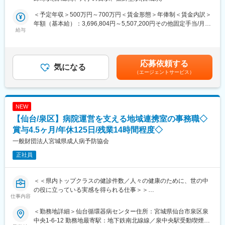
病院や介護施設に向けて、入院・入所時に必要な衣類やタオル、
日用品などをレンタルできる「アメニティサポートシステム」を
＜予定年収＞500万円～700万円＜賃金形態＞年俸制＜賃金内訳＞
提案する営業です。ニーズに応じて、人材派遣・紹介サービスや
年額（基本給）：3,696,804円～5,507,200円その他固定手当/月：
院内売店の運営代行サービスも提案していきます。
給与
30,000円固定残業手当/月：78,600円～104,400円（固定残業時間
30時間0分/月）超過した時間外労働の残業手当は追加支給＜月額
主な営業活動は新規提案営業と既存フォローの両輪です。 社会貢
＞416,667円～593,333円（12分割）（一律手当を含む）＜昇給有
献性も高く、今後の高齢化社会において成長が見込める成長産業
無＞有＜残業手当＞有＜給与補足＞・年収：月額×12ヵ月分・評
応募依頼する
です。 また、病院や介護施設の業務軽減に貢献する事で、患者
気になる
価：年2回（4月・10月/売上実績だけでなく取り組み姿勢や提案プ
（エージェントサービス）
様、利用者様へのサービス向上に直結する為、大変やりがいのあ
ロセスなどの定性評価も重視）※経験や意欲次第では新しい営業所
るお仕事です。
の立ち上げに携わる可能性等もございます。賃金はあくまでも目
安の金額であり、選考を通じて上下する可能性があります。月給
■キャリアアップについて：
(月額)は固定手当を含めた表記です。
NEW
本人の頑張りを昇給、昇格にて評価される制度が御座います。ま
【仙台/泉区】病院運営を支える地域連携室の事務職◇
た、事業拡大に伴い、新規の営業所も出店しており、営業所長や
エリアを管理する責任者などのポストがある為、早期のキャリア
賞与4.5ヶ月/年休125日/残業14時間程度◇
アップが見込めます。 ※実際に入社4年前後で所長になった中途入
一般財団法人宮城県成人病予防協会
社の方もいらっしゃいます。
正社員
■会社情報：
当社は入院中に必要となるアメニティ(パジャマ・タオル・日用
＜＜県内トップクラスの健診件数／人々の健康のために、世の中
品）をレンタルするアメニティサポートシステムを提供している
の役に立っている実感を得られる仕事＞＞
会社です。
仕事内容
レンタルだけでなく、病院・介護施設内での申込の受付業務から
■業務内容：
ご利用者への提供・回収・請求まで全て弊社で受け持っておりま
＜勤務地詳細＞仙台循環器病センター住所：宮城県仙台市泉区泉
総合連携室での地域医療機関との連携業務
す。そのため医療・介護施設の業務負担の軽減もでき多くのメリ
中央1-6-12 勤務地最寄駅：地下鉄南北線線／泉中央駅受動喫煙対