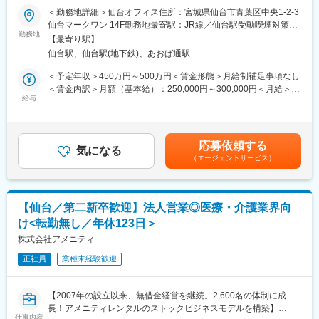
この業務は医療機関への渉外・折衝が主な目的なので、法人営業
変更の範囲：会社の定める業務
■職務内容：
＜勤務地詳細＞仙台オフィス住所：宮城県仙台市青葉区中央1-2-3
職とは違って個人ノルマや目標はありません。その代わり、チー
超高齢化社会に突入し、様々な疾病に対して患者さんや私たちの
仙台マークワン 14F勤務地最寄駅：JR線／仙台駅受動喫煙対策：
ム全体での目標が設定されているので、チームとしての一体感は
QOLを向上させるべく、新しい治療法を開発する必要がありま
勤務地
屋内全面禁煙変更の範囲：会社の定める事業所
一般的な事業会社の営業と遜色ありません。むしろ個人ノルマが
【最寄り駅】
す。今回はそのための治験を実施する際の患者さんおよび医療機
ない分、風通しがとても良いです。
仙台駅、仙台駅(地下鉄)、あおば通駅
関のサポートを担う治験コーディネーター（通称CRC）を募集し
■外勤・内勤比率：
ています。
＜予定年収＞450万円～500万円＜賃金形態＞月給制補足事項なし
エリアや時期等によって異なりますが、外勤3から4割：内勤6か
・治験被験者である患者さんへの内容説明補助、ケア／相談
＜賃金内訳＞月額（基本給）：250,000円～300,000円＜月給＞
ら7割となります。※外勤：医療機関訪問、内勤：オフィス勤務
・治験担当医師の補助
給与
250,000円～300,000円＜昇給有無＞有＜残業手当＞有＜給与補足
・検査／投薬スケジュール調整、治験データの管理 など
＞■賞与2回（昨年度実績：4.4ヶ月）賃金はあくまでも目安の金額
【教育体制】
※職場は基本的に委託されている医療機関であるため、自宅からの
であり、選考を通じて上下する可能性があります。月給(月額)は固
未経験で転職してくる方も多い為教育体制が充実しており、業界
直行直帰が多いです。
定手当を含めた表記です。
内でも随一との呼び声が高いです。同期入社者とともに2週間弱本
応募依頼する
気になる
社にて集合研修 を行います。会社の事や業務を遂行する上で必要
（エージェントサービス）
■やりがい：
な法令から実務まで座学中心でロープレを交えながら学びます。
CRCは疾病を抱えた患者さんやそれを治療しようと奮闘する医師
その後、各拠点に配属され業務を引継ぎながらOJT担当者ととも
やスタッフなど携わる相手が多いです。現在治療法がなく苦しん
に医療機関へ同行するなど、徐々に業務を習得します。確認テス
でいる患者さんに対して薬を届けられたり、最前線で治療にあた
トやチェックシートを用いながら習熟度を測り、入社後1年程度で
【仙台／第二新卒歓迎】法人営業◎医療・介護業界向
る医師やスタッフのサポートを行え、治験が無事に終了すれば喜
一人で担当を持てるようになります。尚、その後も定期的に中途
け<転勤無し／年休123日＞
びはひとしおです。
入社者に対してフォローを行う体制が整っています。
株式会社アメニティ
■同社の教育体制：
変更の範囲：会社の定める業務
正社員
業種未経験歓迎
同社は同業他社からの転職だけでなく、看護師など未経験で転職
してくる方も多いです。そのため教育体制が充実しています。入
社は原則偶数月と決まっており、同期入社者とともに2週間弱本社
【2007年の設立以来、無借金経営を継続。2,600名の体制に成
にて集合研修を行います。会社のことや業務を遂行する上で必要
長！アメニティレンタルのストックビジネスモデルを構築】
な法令から実務まで座学中心でロープレを交えながら学んでいき
仕事内容