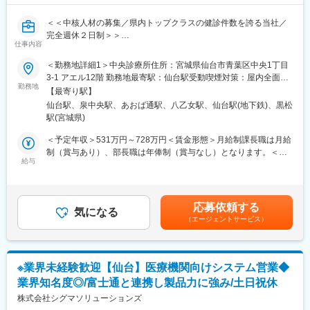
ます。
内容：（1）（2）に加えて、保守作業の訪問同行、オプション機
能のセットアップ、帳票入力の設定
＜＜中核人材の募集／県内トップクラスの健診件数を誇る当社／
■ご入社後の流れ：
完全週休２日制＞＞
ご入社後、先輩社員の同行をしていただき、当社の営業スタイル
仕事内容
変更の範囲：会社の定める業務
を学んでいただきます。また、並行して、健診などの当社商材の
■募集背景：
＜勤務地詳細1＞中央診療所住所：宮城県仙台市青葉区中央1丁目
勉強もしていただきます。
今回当社の組織強化のため、中核人材の募集をすることとなりま
3-1 アエル12階 勤務地最寄駅：仙台駅受動喫煙対策：屋内全面禁
※提案をする際の相手が、衛生管理者や看護師など分野に精通した
した。
勤務地
煙＜勤務地詳細2＞総合健診センター住所：宮城県仙台市泉区泉中
方となる場合もあるため、検査項目の話しなどができる必要がご
【最寄り駅】
現状、管理職候補（課長・課長候補）となり得る人材の層が薄く
央1-6-12（仙台循環器病センター2F） 勤務地最寄駅：仙台市地下
ざいます。
仙台駅、泉中央駅、あおば通駅、八乙女駅、仙台駅(地下鉄)、黒松
なっていることから、ご入社いただく方には管理職候補としての
鉄南北線線／泉中央駅受動喫煙対策：屋内全面禁煙＜勤務地詳細3
駅(宮城県)
ご活躍を期待しております。
＞仙台循環器病センター住所：宮城県仙台市泉区泉中央1-6-12 受
■就業環境：
配属部門においては、選考の中で経験と適性に応じて正式に決定
動喫煙対策：屋内全面禁煙変更の範囲：本文参照
＜予定年収＞531万円～728万円＜賃金形態＞月給制課長職は月給
・落ち着いた雰囲気で安定して働くことができます。
をいたします。
制（賞与あり）、部長職は年俸制（賞与なし）となります。＜賃
・優しい社員が多く、引継ぎや指導環境が整っています。
【配属部門例】
給与
金内訳＞月額（基本給）：349,510円～607,310円＜月給＞
・多くの人と接する機会があり、世の中の役に立つ実感や成果が
仙台循環器病センター、総合健診センター、中央診療所
349,510円～607,310円＜昇給有無＞有＜残業手当＞無＜給与補足
分かりやすいことによる達成感を感じながら業務に取り組めま
＞※経験等を考慮して算出します。■昇給：年1回※1月あたり1％～
す。
■業務概要：
1.5％（過去実績）■賞与：年2回※計4.5ヶ月分（前年度実績）
応募依頼する
・マネジメント（メンバー管理・業績予実管理・コスト管理な
気になる
■（例）上記月額349,510円は40歳課長職（賞与別）、月額
■モデル年収：
（エージェントサービス）
ど）
607,310円は50歳部長職（年俸制での月額・賞与なし）賃金はあ
・30歳 主任職 413万円（残業月平均30時間含む）
・該当部署の実務業務（病院･クリニック事務/施設健診･巡回健診
くまでも目安の金額であり、選考を通じて上下する可能性があり
・35歳 係長職 479万円（残業月平均30時間含む）
の業務管理 等、それぞれの分野での経験を活かしていただきた
ます。月給(月額)は固定手当を含めた表記です。
い）
変更の範囲：会社の定める業務
※業界未経験歓迎【仙台】医療機関向けシステム営業◆
・他部署との業務連携
業界知名度◎/富士通と連携し製品力に強み/土日祝休
■組織構成：
株式会社シグマソリューションズ
仙台循環器病センター（急性期病院）、総合健診センター（施設