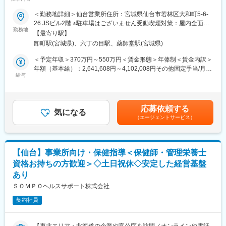
事業のさらなる拡大を見据え、各営業所における営業体制の強化
ます。その後、各拠点に配属され先輩社員から業務を引継ぎなが
を図るため、このたび新たな仲間をお迎えすることとなりまし
＜勤務地詳細＞仙台営業所住所：宮城県仙台市若林区大和町5-6-
らOJT担当者とともに医療機関へ同行するなど、徐々に業務を身
た。
26 JSビル2階 ※駐車場はございません受動喫煙対策：屋内全面禁
に着けていきます。確認テストやチェックシートを用いながら習
勤務地
煙変更の範囲：本文参照
熟度を測り、入社後1年程度で一人で担当を持てるようになりま
【最寄り駅】
■業務詳細：
す。なお、その後も定期的に中途入社者に対してフォローを行う
卸町駅(宮城県)、六丁の目駅、薬師堂駅(宮城県)
病院や介護施設に向けて、入院・入所時に必要な衣類やタオル、
体制が整っています。
日用品などをレンタルできる「アメニティサポートシステム」を
＜予定年収＞370万円～550万円＜賃金形態＞年俸制＜賃金内訳＞
提案する営業です。ニーズに応じて、人材派遣・紹介サービスや
年額（基本給）：2,641,608円～4,102,008円その他固定手当/月：
■同社の魅力：
院内売店の運営代行サービスも提案していきます。
給与
30,000円固定残業手当/月：58,200円～86,500円（固定残業時間
・チームワーク：通常は1人で業務にあたることが多いですが、困
30時間0分/月）超過した時間外労働の残業手当は追加支給＜月額
ったときや先輩や上司がサポートしてくれるため、安心して進め
主な営業活動は新規提案営業と既存フォローの両輪です。 社会貢
＞308,334円～458,334円（12分割）（一律手当を含む）＜昇給有
られます。また、家族の急な体調不良や突発休の場合にも周囲が
献性も高く、今後の高齢化社会において成長が見込める成長産業
無＞有＜残業手当＞有＜給与補足＞※経験・能力・前職の給与など
代理対応をしてくれる風土があり、チームワークが強みです。
応募依頼する
です。 また、病院や介護施設の業務軽減に貢献する事で、患者
気になる
を考慮するため上下する可能性があります・評価：年2回（4月・
・働きやすい環境：2019年度の月間の平均残業時間は12.1時間で
（エージェントサービス）
様、利用者様へのサービス向上に直結する為、大変やりがいのあ
10月/売上実績だけでなく取り組み姿勢や提案プロセスなどの定性
した。管理職における女性比率も63.6%と、ライフイベントの多
るお仕事です。
評価も重視）・年収例：370-480万円(主任/入社2-3年)⇒420-550
い女性も活躍しやすい環境です。正社員の場合、転勤可能性はあ
万円(係長/入社3-5年)賃金はあくまでも目安の金額であり、選考を
りますが、定期的にあるものではなく適性や希望に応じて配置し
■キャリアアップについて：
通じて上下する可能性があります。月給(月額)は固定手当を含めた
ています。
【仙台】事業所向け・保健指導＜保健師・管理栄養士
本人の頑張りを昇給、昇格にて評価される制度が御座います。ま
表記です。
資格お持ちの方歓迎＞◇土日祝休◇安定した経営基盤
た、事業拡大に伴い、新規の営業所も出店しており、営業所長や
変更の範囲：会社の定める業務
あり
エリアを管理する責任者などのポストがある為、早期のキャリア
アップが見込めます。 ※実際に入社4年前後で所長になった中途入
ＳＯＭＰＯヘルスサポート株式会社
社の方もいらっしゃいます。
契約社員
■会社情報：
当社は入院中に必要となるアメニティ(パジャマ・タオル・日用
【東北エリア・北海道の企業や官公庁を訪問／オンラインや電話