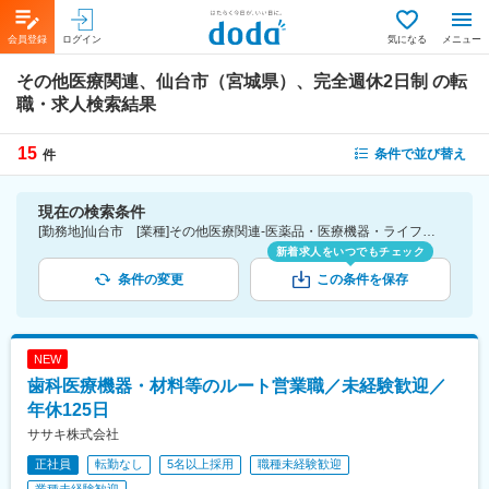
会員登録
ログイン
気になる
メニュー
その他医療関連、仙台市（宮城県）、完全週休2日制
の転
職・求人検索結果
15
条件で並び替え
件
現在の検索条件
[勤務地]仙台市 [業種]その他医療関連-医薬品・医療機器・ライフサイエンス・医療系サービス [こだわり条件ピックアップ]完全週休2日制 [詳細条件](休日・働き方)完全週休2日制
新着求人をいつでもチェック
条件の変更
この条件を保存
NEW
歯科医療機器・材料等のルート営業職／未経験歓迎／
年休125日
ササキ株式会社
正社員
転勤なし
5名以上採用
職種未経験歓迎