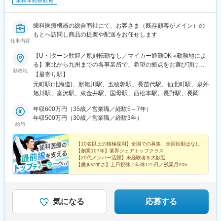
業種未経験歓迎
歯科医療機器の総合商社にて、お客さま（既存顧客がメイン）の
もとへ訪問し商品の提案や配送をお任せします
仕事内容
【U・Iターン歓迎／原則転勤なし／マイカー通勤OK ※勤務地によ
る】東北から九州までの各事業所で、希望の拠点をお選び頂けま
勤務地
す！＜北海道エリア＞■札幌支店■旭川店■函館店＜東北エリア＞■
【最寄り駅】
八戸店■盛岡支店■秋田店■仙台支店■山形営業所＜北陸エリア＞■
元町駅(北海道)、新旭川駅、五稜郭駅、長苗代駅、仙北町駅、泉外
甲府支店■松本支店■長野店■長岡店＜首都圏エリア＞■東京支店■
旭川駅、富沢駅、東金井駅、国母駅、西松本駅、長野駅、長岡
本郷支店■池袋支店■東京北支店■千葉支店■柏営業所■埼玉支店■埼
駅、芝浦ふ頭駅、本郷三丁目駅、池袋駅、六町駅、天台駅、柏の
玉鴻巣店■厚木支店■横浜支店■高崎営業所■情報機器開発営業部
年収600万円（35歳／営業職／経験5～7年）
葉キャンパス駅、北与野駅、鴻巣駅、本厚木駅、伊勢佐木長者町
（八王子支店内）＜東海エリア＞■岡崎支店■浜松支店■岐阜支店■
年収500万円（30歳／営業職／経験3年）
駅、高崎駅、京王八王子駅、美合駅、助信駅、西岐阜駅、久居
給与
津支店■四日市店■沼津支店＜近畿エリア＞■大阪支店■堺支店■姫
駅、中川原駅、沼津駅、ドーム前駅、鳳駅、手柄駅、荒田八幡
路店＜九州エリア＞■鹿児島支店■熊本店■沖縄店【本社】〒440-
駅、神水交差点駅、美栄橋駅、日の出駅(東京都)、湯島駅、石川町
8518 愛知県豊橋市八町通5-7☆豊橋駅より豊橋鉄道市内線乗車
【10名以上の積極採用】全国での募集、全国転勤はなし
駅、八王子駅、ドーム前千代崎駅、騎射場駅、健軍校前駅、御茶
【創業107年】業界シェアトップクラス
『豊橋公園前下車』徒歩5分※敷地内喫煙可能場所あり
ノ水駅、関内駅、九条駅(大阪府)、二中通駅、八丁馬場駅
【20代メンバー活躍】未経験者を大歓迎
【働きやすさ】土日祝休／年休125日／残業月20h
【福利厚生】家族・住宅手当／賞与4カ月／報奨金（イ
ンセンティブ）
気になる
応募する