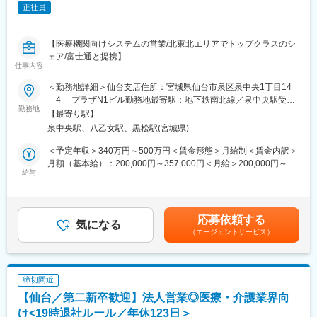
正社員
健診・巡回健診）、中央診療所（施設健診・外来診療）
配属先にもよりますが概ね3～20名規模の組織イメージとなりま
す。
【医療機関向けシステムの営業/北東北エリアでトップクラスのシ
ェア/富士通と提携】
■就業環境：
仕事内容
・組織強化のために裁量をもって働くことができます
■魅力
＜勤務地詳細＞仙台支店住所：宮城県仙台市泉区泉中央1丁目14
・落ち着いた雰囲気の中で、安定して働くことができます（年休
・青森や秋田などの東北北部地域にて、医療機関向けシステムの
－4 プラザN1ビル勤務地最寄駅：地下鉄南北線／泉中央駅受動
124日）
導入でトップクラスのシェアを誇るため、業務における認知度が
勤務地
喫煙対策：屋内全面禁煙変更の範囲：会社の定める事業所
・人々の健康のために、世の中の役に立っている実感を得られる
【最寄り駅】
高いです！
仕事ができます
泉中央駅、八乙女駅、黒松駅(宮城県)
■業務内容
＜予定年収＞340万円～500万円＜賃金形態＞月給制＜賃金内訳＞
■企業概要：
医療機関向けのシステム開発・販売を行っている同社にて宮城県
月額（基本給）：200,000円～357,000円＜月給＞200,000円～
昭和38年の設立以来、健康診査と診療の分野から、地域の皆さま
内の医療機関（医科）に向けて、カルテ作成システムの導入提案
給与
357,000円＜昇給有無＞有＜残業手当＞有＜給与補足＞■賞与実績:
の健康的な生活に関わってきた当協会。最新医療機器や細やかな
営業を行っていただきます。また上記システムのほかに、歯科や
年2回賃金はあくまでも目安の金額であり、選考を通じて上下する
サポート体制など、健康に関わるさまざまなサービスを展開して
薬局向けのシステムについても扱う機会があります。
可能性があります。月給(月額)は固定手当を含めた表記です。
おります。
自社製品のほか富士通などの有名企業の製品も扱うため、業界で
応募依頼する
の知名度は高いです。
気になる
変更の範囲：会社の定める業務
（エージェントサービス）
また、営業する際は、システム使用方法のレクチャー専門のイン
ストラクターと2名体制で行っていただくため、医療関係の知識に
不安がある方でも挑戦することができます。
締切間近
■職務内容詳細：
【仙台／第二新卒歓迎】法人営業◎医療・介護業界向
入社直後は営業部門の先輩社員やインストラクターと一緒に訪
問、飛び込みなど新規の顧客に向けた営業を行っていただきま
け<19時退社ルール／年休123日＞