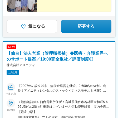
谷駅、横浜駅、辻堂駅、淵野辺駅、いずみ中央駅、越後赤塚駅、
後、東京神奈川など首都圏への転勤も可能！移住支援制度（費用
新潟駅、見附駅、名鉄岐阜駅、松本駅、積志駅、東静岡駅、桜橋
会社負担）もあり、早期キャリアアップも見込めます！
駅(静岡県)、小垣江駅、北新川駅、神領駅、名鉄名古屋駅、小野駅
(京都府)、北野白梅町駅、上桂駅、西向日駅、今出川駅、福知山
駅、神宮丸太町駅、古市駅(大阪府)、大日駅、門真南駅、瑞光四丁
目駅、星ケ丘駅(大阪府)、城北公園通駅、南巽駅、崇禅寺駅、尼崎
気になる
応募する
駅(阪神線)、山陽天満駅、加古川駅、新神戸駅、住吉駅(兵庫県・
東海道)、香櫨園駅、中山寺駅、大久保駅(兵庫県)、舞子公園駅、
六甲駅、富雄駅、横川駅、小網町駅、吉塚駅、茶山駅(福岡県)、九
大学研都市駅、福大前駅、竜田口駅、熊本駅、和歌山市駅、県庁
NEW
通り駅、代々木八幡駅、立場駅
【仙台】法人営業（管理職候補）◆医療・介護業界へ
のサポート提案／19:00完全退社／評価制度◎
株式会社アメニティ
正社員
【2007年の設立以来、無借金経営を継続。2,600名の体制に成
長！アメニティレンタルのストックビジネスモデルを構築】
仕事内容
事業のさらなる拡大を見据え、各営業所における営業体制の強化
を図るため、このたび新たな仲間をお迎えすることとなりまし
＜勤務地詳細＞仙台営業所住所：宮城県仙台市若林区大和町5-6-
た。
26 JSビル2階 ※駐車場はございません受動喫煙対策：屋内全面禁
勤務地
煙変更の範囲：会社の定める事業所
【最寄り駅】
■業務詳細：
卸町駅(宮城県)、六丁の目駅、薬師堂駅(宮城県)