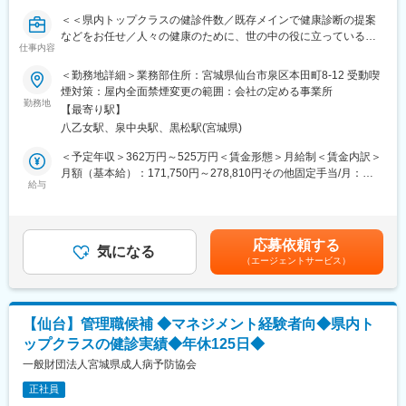
りません。事業所全体で顧客のサポートを行い、協力して業務を
＜＜県内トップクラスの健診件数／既存メインで健康診断の提案
遂行します。
などをお任せ／人々の健康のために、世の中の役に立っている実
入社後はOJTを中心に、マニュアルを活用しながら、ITの知識がな
仕事内容
感を得られる仕事＞＞
い方でも安心して業務に取り組めます。3年間をかけて一人前を目
＜勤務地詳細＞業務部住所：宮城県仙台市泉区本田町8-12 受動喫
指す形となり、育成期間中から全社的な勉強会や専門部署のサポ
■業務内容：
煙対策：屋内全面禁煙変更の範囲：会社の定める事業所
ートを受けられます。
・健診の受託、契約に関すること
勤務地
【最寄り駅】
・健診実施に関すること(計画書作成や実施に向けての調整など)
■研修について
八乙女駅、泉中央駅、黒松駅(宮城県)
・顧客管理に関すること
同社のインストラクター職は扱うサービスの領域が調剤・医科・
・健診費用請求、回収に関すること
＜予定年収＞362万円～525万円＜賃金形態＞月給制＜賃金内訳＞
歯科・介護と複数にまたがっているため、取扱製品の知識を満遍
※健診自体は年１～2回となり、実施前後に発生する業務
月額（基本給）：171,750円～278,810円その他固定手当/月：
なく身につけるために拠点間で移動しながらの研修を行います
(いつどこで実施するかの調整・健診結果の納品・請求など)をあ
給与
19,810円＜月給＞191,560円～298,620円＜昇給有無＞有＜残業手
（交通費・拠点先住居費・帰省費は同社負担）。
る程度
当＞有＜給与補足＞※経験等を考慮して算出します。■昇給：年1
決まった時期に行うイメージ
回 ※1月あたり1％～1.5％（過去実績）■賞与：年2回（7月･12
（研修の実例）※各プログラムは1~2カ月程度で行われます。場所
月） ※計4.5ヶ月分（前年度実績）■処遇改善手当：5,110 円■ベー
や期間は変更の可能性があります。（計6か月程度）
応募依頼する
■詳細：
気になる
スアップ手当：14,700円賃金はあくまでも目安の金額であり、選
（1）
（エージェントサービス）
・基本的にはルート営業となり、既存の自治体・企業・学校回り
考を通じて上下する可能性があります。月給(月額)は固定手当を含
場所：秋田本社
を実施
めた表記です。
内容：電話対応、システムの基本操作、保険料算定の基礎知識の
・近隣への飛び込み営業、健診の告知・受診項目の追加の提案営
習得、サーバ、周辺機器のキッティング
業等もあり
（2）
【仙台】管理職候補 ◆マネジメント経験者向◆県内ト
・担当エリアは地域によって分かれる
場所：東京支店
ップクラスの健診実績◆年休125日◆
例)気仙沼・古川、県南
内容：（1）に加えて、PCのセットアップ、先輩同行でのシステ
・社用車を用いての外出用務や稀に出張もあり
一般財団法人宮城県成人病予防協会
ム導入作業
■組織構：
（3）
正社員
次長２名、課長１名、課長代理１名、係長６名の10名体制になり
場所：札幌支店