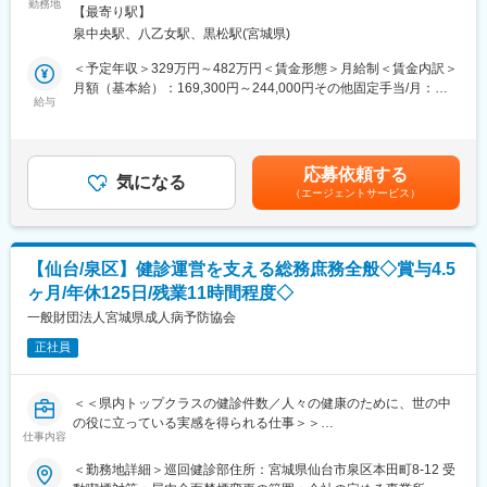
・地域医療機関からの患者受入や患者紹介の診察・検査等調整業
勤務地
ットがあります。拠点は北海道から九州まで展開し、毎年増収・
策：屋内全面禁煙変更の範囲：会社の定める事業所
【最寄り駅】
務
増益と確実に業績伸長しています。
泉中央駅、八乙女駅、黒松駅(宮城県)
(電話対応、訪問対応等)
・患者受入、紹介等のデータ管理業務
変更の範囲：会社の定める業務
＜予定年収＞329万円～482万円＜賃金形態＞月給制＜賃金内訳＞
・紹介状、返書の管理業務 など
月額（基本給）：169,300円～244,000円その他固定手当/月：
給与
19,810円＜月給＞189,110円～263,810円＜昇給有無＞有＜残業手
■組織構成：
当＞有＜給与補足＞※経験等を考慮して算出します。■昇給：年1
現在は、女性3名、男性1名の4名体制になります。
回 ※1月あたり1％～1.5％（過去実績）■賞与：年2回（7月･12
月） ※計4.5ヶ月分（前年度実績）■処遇改善手当：5,110 円■ベー
応募依頼する
■モデル年収：
気になる
スアップ手当：14,700円賃金はあくまでも目安の金額であり、選
（エージェントサービス）
・30歳 主任職 377万円（残業月平均14時間含む）
考を通じて上下する可能性があります。月給(月額)は固定手当を含
・35歳 係長職 438万円（残業月平均14時間含む）
めた表記です。
■企業概要：
【仙台/泉区】健診運営を支える総務庶務全般◇賞与4.5
昭和38年の設立以来、健康診査と診療の分野から、地域の皆さま
ヶ月/年休125日/残業11時間程度◇
の健康的な生活に関わってきた当協会。最新医療機器や細やかな
サポート体制など、健康に関わるさまざまなサービスを展開して
一般財団法人宮城県成人病予防協会
おります。
正社員
変更の範囲：会社の定める業務
＜＜県内トップクラスの健診件数／人々の健康のために、世の中
の役に立っている実感を得られる仕事＞＞
仕事内容
■業務内容：
＜勤務地詳細＞巡回健診部住所：宮城県仙台市泉区本田町8-12 受
【総務・庶務】