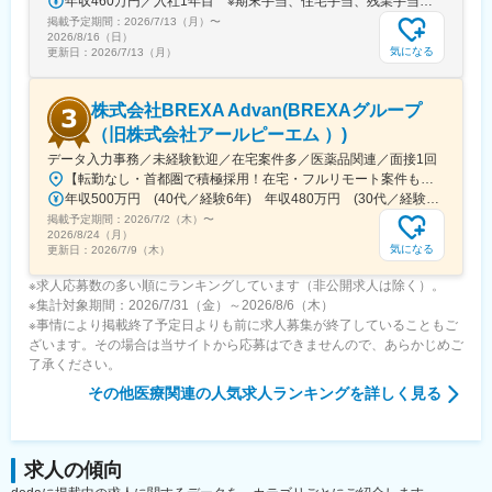
年収460万円／入社1年目 ※期末手当、住宅手当、残業手当（月10時間分）含む
掲載予定期間：
2026/7/13（月）
〜
2026/8/16（日）
気になる
更新日：
2026/7/13（月）
株式会社BREXA Advan(BREXAグループ
（旧株式会社アールピーエム ）)
データ入力事務／未経験歓迎／在宅案件多／医薬品関連／面接1回
【転勤なし・首都圏で積極採用！在宅・フルリモート案件も有り！大手・優良企業が中心♪】■本社／大阪市淀川区宮原3-5-36 新大阪トラストタワー19F変更の範囲、上記を除く当社関連勤務地◆プロジェクト先例東京23区内、横浜、大宮、千葉、その他＜配属先最寄り駅の一例＞飯田橋／日本橋／浜松町／信濃町／四ツ谷／池袋／蒲田 など※過去の配属先は勤務地一覧に記載◆POINT！#大手企業など約300社の取引先あり！（製薬メーカー、製薬関連企業、化粧品関連企業、臨床研究センターなど）#最寄り駅から徒歩5～10分圏内の通いやすいオフィス＃在宅勤務・在宅プロジェクト多数＃定時退社基本＆土日祝休み＃安定性抜群の医療業界で事務として活躍＃未経験入社8割×研修センターで手厚くフォロー＃産育休の取得実績100％#転居を伴う転勤なし※受動喫煙対策：オフィス内禁煙
年収500万円 (40代／経験6年) 年収480万円 (30代／経験4年)
掲載予定期間：
2026/7/2（木）
〜
2026/8/24（月）
気になる
更新日：
2026/7/9（木）
※求人応募数の多い順にランキングしています（非公開求人は除く）。
※集計対象期間：2026/7/31（金）～2026/8/6（木）
※事情により掲載終了予定日よりも前に求人募集が終了していることもご
ざいます。その場合は当サイトから応募はできませんので、あらかじめご
了承ください。
その他医療関連
の人気求人ランキングを詳しく見る
求人の傾向