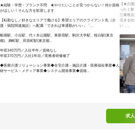
【★介護
★経験・学歴・ブランク不問 ★やりたいことが見つからない！何か資格
ったく新
がほしい！そんな方を歓迎します
三者視点
【転勤なし／好きなエリアで働ける】希望エリアのクライアント先（介
活きる仕
護・病院関連施設）へ配属「できれば車通勤がいい」「...
い…...
船堀駅、小台駅、代々木公園駅、東新宿駅、駒沢大学駅、桜台駅(東京
都)、麹町駅、田原町駅(東京都...
年収340万円／入社半年／資格なし
年収370万円／入社1年目／実務者研修修了
◆医療介護ソリューション事業◆在宅介護・施設介護・医療福祉事業◆人
材サービス・メディア事業◆システム開発事業◆資格...
求人