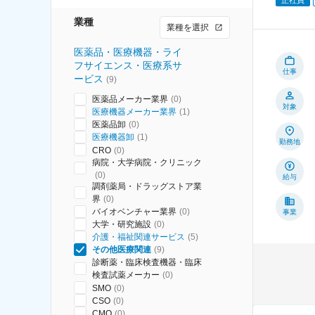
業種
業種を選択
医薬品・医療機器・ライ
フサイエンス・医療系サ
仕事
ービス
(
9
)
医薬品メーカー業界
(
0
)
対象
医療機器メーカー業界
(
1
)
医薬品卸
(
0
)
医療機器卸
(
1
)
勤務地
CRO
(
0
)
病院・大学病院・クリニック
(
0
)
給与
調剤薬局・ドラッグストア業
界
(
0
)
バイオベンチャー業界
(
0
)
事業
大学・研究施設
(
0
)
介護・福祉関連サービス
(
5
)
その他医療関連
(
9
)
診断薬・臨床検査機器・臨床
検査試薬メーカー
(
0
)
SMO
(
0
)
CSO
(
0
)
CMO
(
0
)