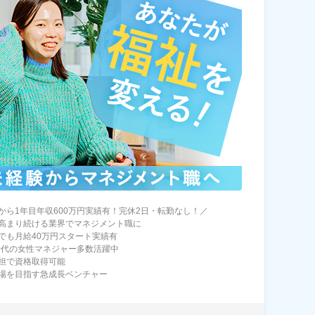
から1年目年収600万円実績有！完休2日・転勤なし！／
高まり続ける業界でマネジメント職に
でも月給40万円スタート実績有
40代の女性マネジャー多数活躍中
担で資格取得可能
場を目指す急成長ベンチャー