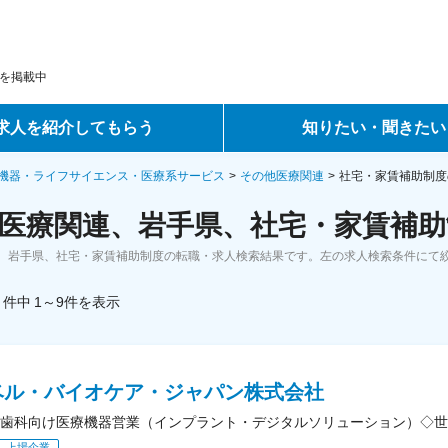
を掲載中
求人を紹介してもらう
知りたい・聞きたい
ントサービス
転職ノウハウ
機器・ライフサイエンス・医療系サービス
その他医療関連
社宅・家賃補助制度
医療関連、岩手県、社宅・家賃補助
サービス
データで見る転職
、岩手県、社宅・家賃補助制度の転職・求人検索結果です。左の求人検索条件にて
ーエージェントサービス
コラム・インタビュー
件中
1～9
件
を表示
転職Q&A
ベル・バイオケア・ジャパン株式会社
歯科向け医療機器営業（インプラント・デジタルソリューション）◇世
上場企業