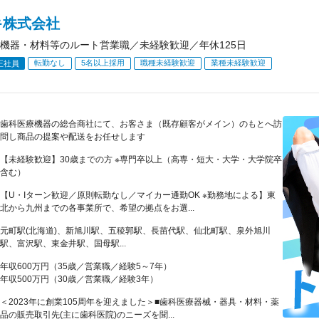
キ株式会社
機器・材料等のルート営業職／未経験歓迎／年休125日
転勤なし
5名以上採用
職種未経験歓迎
業種未経験歓迎
正社員
歯科医療機器の総合商社にて、お客さま（既存顧客がメイン）のもとへ訪
問し商品の提案や配送をお任せします
【未経験歓迎】30歳までの方 ※専門卒以上（高専・短大・大学・大学院卒
含む）
【U・Iターン歓迎／原則転勤なし／マイカー通勤OK ※勤務地による】東
北から九州までの各事業所で、希望の拠点をお選...
元町駅(北海道)、新旭川駅、五稜郭駅、長苗代駅、仙北町駅、泉外旭川
駅、富沢駅、東金井駅、国母駅...
年収600万円（35歳／営業職／経験5～7年）
年収500万円（30歳／営業職／経験3年）
＜2023年に創業105周年を迎えました＞■歯科医療器械・器具・材料・薬
品の販売取引先(主に歯科医院)のニーズを聞...