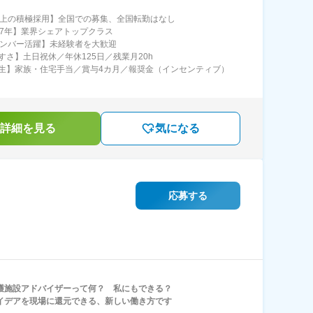
以上の積極採用】全国での募集、全国転勤はなし
07年】業界シェアトップクラス
メンバー活躍】未経験者を大歓迎
すさ】土日祝休／年休125日／残業月20h
生】家族・住宅手当／賞与4カ月／報奨金（インセンティブ）
詳細を見る
気になる
応募する
護施設アドバイザーって何？ 私にもできる？
イデアを現場に還元できる、新しい働き方です