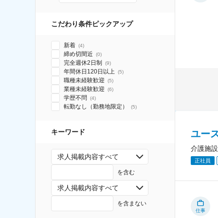
こだわり条件ピックアップ
新着
(
4
)
締め切間近
(
0
)
完全週休2日制
(
9
)
年間休日120日以上
(
5
)
職種未経験歓迎
(
5
)
業種未経験歓迎
(
6
)
学歴不問
(
4
)
転勤なし（勤務地限定）
(
5
)
キーワード
ユー
介護施設
求人掲載内容すべて
正社員
を含む
求人掲載内容すべて
を含まない
仕事