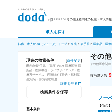
その他医療関連の転職・求人情報
求人を探す
詳細条件から探す
エージェ
転職・求人doda（デューダ）トップ
東北
岩手県
医薬品・医療
その他
新着求人から探す
スカウト
[
]
現在の検索条件
条件変更
その他医療関連
[勤務地]岩手県 [業種]その他医療関連-医
求人特集から探す
パートナ
薬品・医療機器・ライフサイエンス・医
9
療系サービス [詳細条件](待遇・福利厚
該当求人数
生)社宅・家賃補助制度
詳細を見る
検索条件を保存
ノー
【仙台】
基本条件
正社員