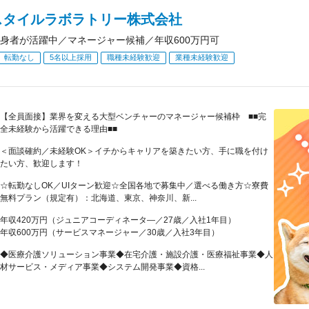
スタイルラボラトリー株式会社
身者が活躍中／マネージャー候補／年収600万円可
転勤なし
5名以上採用
職種未経験歓迎
業種未経験歓迎
【全員面接】業界を変える大型ベンチャーのマネージャー候補枠 ■■完
全未経験から活躍できる理由■■
＜面談確約／未経験OK＞イチからキャリアを築きたい方、手に職を付け
たい方、歓迎します！
☆転勤なしOK／UIターン歓迎☆全国各地で募集中／選べる働き方☆寮費
無料プラン（規定有）：北海道、東京、神奈川、新...
年収420万円（ジュニアコーディネータ―／27歳／入社1年目）
年収600万円（サービスマネージャー／30歳／入社3年目）
◆医療介護ソリューション事業◆在宅介護・施設介護・医療福祉事業◆人
材サービス・メディア事業◆システム開発事業◆資格...