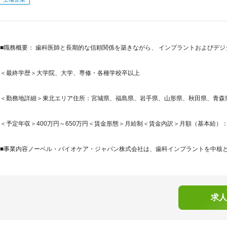
■職務概要： 歯科医師と長期的な信頼関係を築きながら、 インプラントおよびデジ
＜最終学歴＞大学院、大学、専修・各種学校卒以上
＜勤務地詳細＞東北エリア住所：宮城県、福島県、岩手県、山形県、秋田県、青森県 
＜予定年収＞400万円～650万円＜賃金形態＞月給制＜賃金内訳＞月額（基本給）：231,2
■事業内容ノーベル・バイオケア・ジャパン株式会社は、歯科インプラントを中核とし
求人