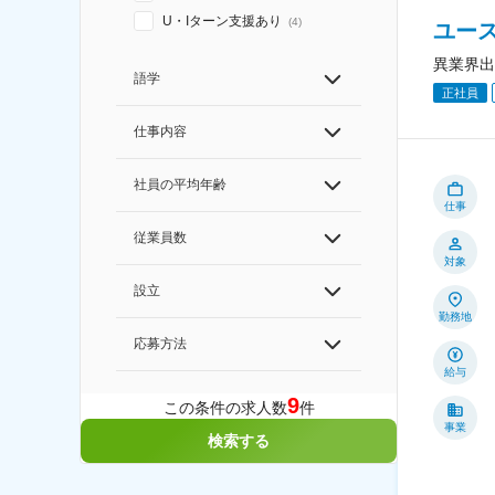
U・Iターン支援あり
(
4
)
ユー
異業界出
語学
正社員
仕事内容
社員の平均年齢
仕事
従業員数
対象
設立
勤務地
応募方法
給与
9
この条件の求人数
件
事業
検索する