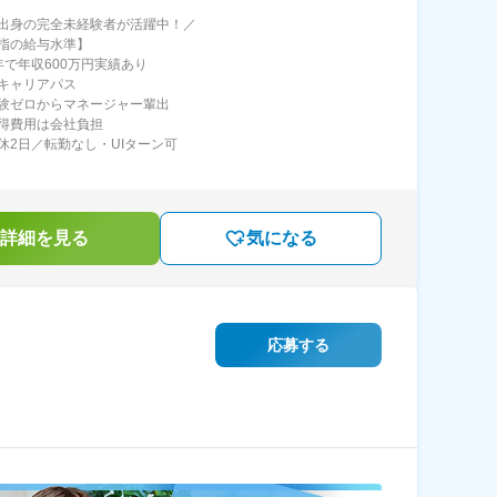
出身の完全未経験者が活躍中！／
指の給与水準】
年で年収600万円実績あり
キャリアパス
験ゼロからマネージャー輩出
得費用は会社負担
休2日／転勤なし・UIターン可
詳細を見る
気になる
応募する