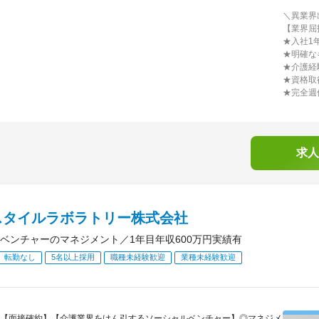
＼異業界
【業界屈
★入社1
★明確な
★介護経
★資格取
★完全週
求人
スタイルラボラトリー株式会社
ベンチャーのマネジメント／1年目年収600万円実績有
転勤なし
5名以上採用
職種未経験歓迎
業種未経験歓迎
【面接確約】【介護業界をけん引するソーシャルベンチャー】◎マネジメ