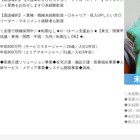
ント業務をお任せします◎未経験歓迎
【面談確約】＜業種・職種未経験歓迎＞◎キャリア・収入UPしたい方◎
リーダー・マネジメント経験者も歓迎
＼全国で積極採用中／★転勤なし★U・Iターン支援あり★【東北・関東甲
信越・東海・関西・中国・九州／転勤なしOK】■...
年収600万円（サービスマネージャー／28歳／入社1年目）
年収800万円（エリアマネージャー／31歳／入社3年目）
◆医療介護ソリューション事業◆在宅介護・施設介護・医療福祉事業◆人
材サービス・メディア事業◆システム開発事業◆資格...
＼未経験
◆需要が
◆未経験
◆30～
◆会社負
◆株式上