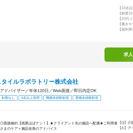
【10名
【創業1
【20代
【働きや
【福利厚
求人
スタイルラボラトリー株式会社
アドバイザー／年休120日／Web面接／即日内定OK
転勤なし
5名以上採用
職種未経験歓迎
業種未経験歓迎
【Q】介
◎面接確約【残業ほぼナシ！】★クライアント先の施設へ配属★ご利用者
【A】ア
さまのケア＋施設改善のアドバイス