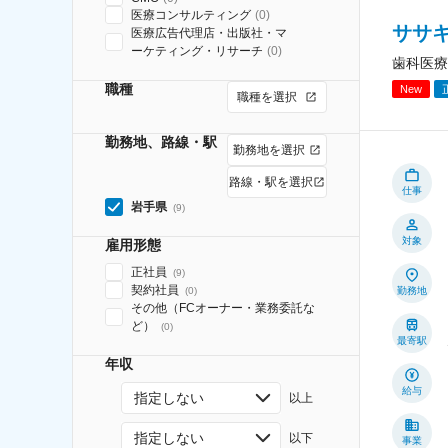
医療コンサルティング
(
0
)
ササ
医療広告代理店・出版社・マ
ーケティング・リサーチ
(
0
)
歯科医療
職種
New
職種を選択
勤務地、路線・駅
勤務地を選択
路線・駅を選択
仕事
岩手県
(
9
)
対象
雇用形態
正社員
(
9
)
契約社員
(
0
)
勤務地
その他（FCオーナー・業務委託な
ど）
(
0
)
最寄駅
年収
給与
指定しない
以上
指定しない
以下
事業