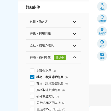
詳細条件
対象
勤務地
休日・働き方
募集・採用情報
最寄駅
会社・職場の環境
給与
待遇・福利厚生
選択中
事業
退職金制度
(
2
)
社宅・家賃補助制度
(
9
)
育児・託児支援制度
(
6
)
資格取得支援制度
(
4
)
研修制度充実
(
7
)
固定給25万円以上
(
7
)
固定給35万円以上
(
6
)