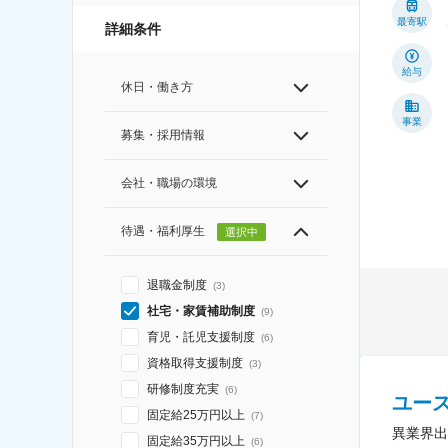
最寄駅
詳細条件
給与
休日・働き方
事業
募集・採用情報
会社・職場の環境
待遇・福利厚生
選択中
退職金制度
(
3
)
社宅・家賃補助制度
(
9
)
育児・託児支援制度
(
6
)
資格取得支援制度
(
3
)
研修制度充実
(
6
)
ユー
固定給25万円以上
(
7
)
異業界出
固定給35万円以上
(
6
)