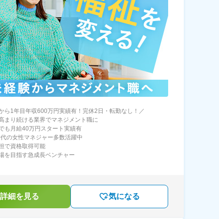
から1年目年収600万円実績有！完休2日・転勤なし！／
高まり続ける業界でマネジメント職に
でも月給40万円スタート実績有
40代の女性マネジャー多数活躍中
担で資格取得可能
場を目指す急成長ベンチャー
詳細を見る
気になる