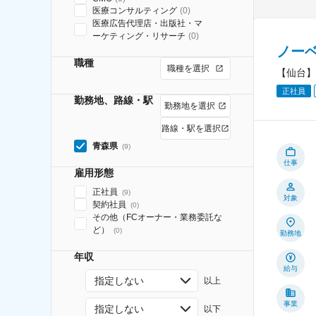
医療コンサルティング
(
0
)
医療広告代理店・出版社・マ
ーケティング・リサーチ
(
0
)
ノー
職種
職種を選択
【仙台】
正社員
勤務地、路線・駅
勤務地を選択
路線・駅を選択
青森県
(
9
)
仕事
雇用形態
正社員
(
9
)
対象
契約社員
(
0
)
その他（FCオーナー・業務委託な
ど）
(
0
)
勤務地
年収
給与
指定しない
以上
事業
指定しない
以下