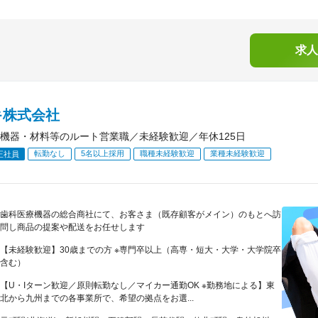
求人
キ株式会社
機器・材料等のルート営業職／未経験歓迎／年休125日
転勤なし
5名以上採用
職種未経験歓迎
業種未経験歓迎
正社員
歯科医療機器の総合商社にて、お客さま（既存顧客がメイン）のもとへ訪
問し商品の提案や配送をお任せします
【未経験歓迎】30歳までの方 ※専門卒以上（高専・短大・大学・大学院卒
含む）
【U・Iターン歓迎／原則転勤なし／マイカー通勤OK ※勤務地による】東
北から九州までの各事業所で、希望の拠点をお選...