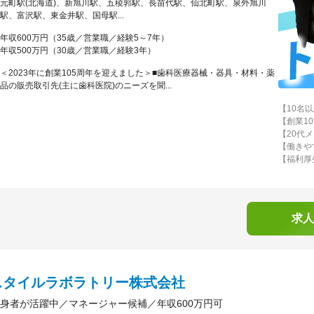
元町駅(北海道)、新旭川駅、五稜郭駅、長苗代駅、仙北町駅、泉外旭川
駅、富沢駅、東金井駅、国母駅...
年収600万円（35歳／営業職／経験5～7年）
年収500万円（30歳／営業職／経験3年）
＜2023年に創業105周年を迎えました＞■歯科医療器械・器具・材料・薬
品の販売取引先(主に歯科医院)のニーズを聞...
【10名
【創業1
【20代
【働きや
【福利厚
求人
スタイルラボラトリー株式会社
身者が活躍中／マネージャー候補／年収600万円可