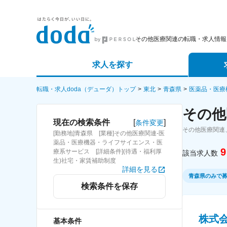
その他医療関連の転職・求人情報
求人を探す
詳細条件から探す
エージェ
転職・求人doda（デューダ）トップ
東北
青森県
医薬品・医療
その他
新着求人から探す
スカウト
[
]
現在の検索条件
条件変更
その他医療関連
[勤務地]青森県 [業種]その他医療関連-医
求人特集から探す
パートナ
薬品・医療機器・ライフサイエンス・医
9
療系サービス [詳細条件](待遇・福利厚
該当求人数
生)社宅・家賃補助制度
詳細を見る
青森県のみで
検索条件を保存
株式
基本条件