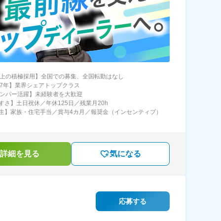
以上の積極採用】全国での募集、全国転勤はなし
07年】業界シェアトップクラス
メンバー活躍】未経験者を大歓迎
すさ】土日祝休／年休125日／残業月20h
生】家族・住宅手当／賞与4カ月／報奨金（インセンティブ）
詳細を見る
気になる
応募する