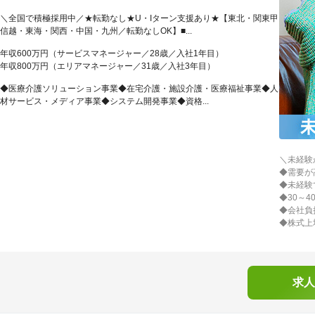
＼全国で積極採用中／★転勤なし★U・Iターン支援あり★【東北・関東甲
信越・東海・関西・中国・九州／転勤なしOK】■...
年収600万円（サービスマネージャー／28歳／入社1年目）
年収800万円（エリアマネージャー／31歳／入社3年目）
◆医療介護ソリューション事業◆在宅介護・施設介護・医療福祉事業◆人
材サービス・メディア事業◆システム開発事業◆資格...
＼未経験
◆需要が
◆未経験
◆30～
◆会社負
◆株式上
求人