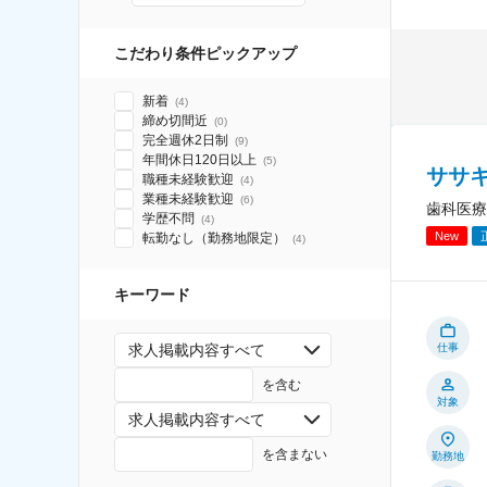
こだわり条件ピックアップ
新着
(
4
)
締め切間近
(
0
)
完全週休2日制
(
9
)
年間休日120日以上
(
5
)
ササ
職種未経験歓迎
(
4
)
業種未経験歓迎
(
6
)
歯科医療
学歴不問
(
4
)
New
転勤なし（勤務地限定）
(
4
)
キーワード
仕事
求人掲載内容すべて
を含む
対象
求人掲載内容すべて
を含まない
勤務地