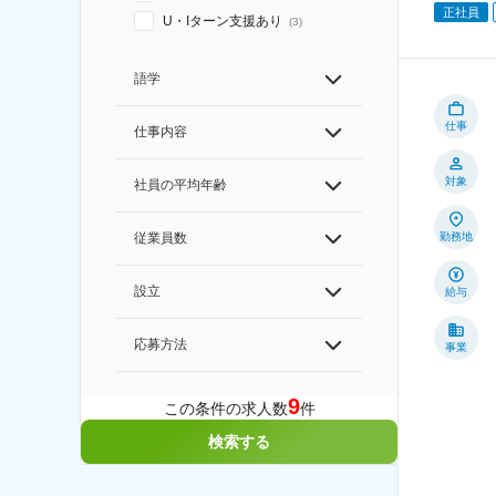
正社員
U・Iターン支援あり
(
3
)
語学
仕事
仕事内容
対象
社員の平均年齢
勤務地
従業員数
設立
給与
応募方法
事業
9
この条件の求人数
件
検索する