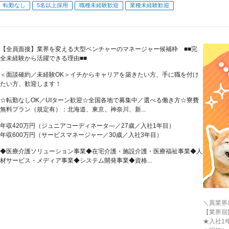
転勤なし
5名以上採用
職種未経験歓迎
業種未経験歓迎
【全員面接】業界を変える大型ベンチャーのマネージャー候補枠 ■■完
全未経験から活躍できる理由■■
＜面談確約／未経験OK＞イチからキャリアを築きたい方、手に職を付け
たい方、歓迎します！
☆転勤なしOK／UIターン歓迎☆全国各地で募集中／選べる働き方☆寮費
無料プラン（規定有）：北海道、東京、神奈川、新...
年収420万円（ジュニアコーディネータ―／27歳／入社1年目）
年収600万円（サービスマネージャー／30歳／入社3年目）
◆医療介護ソリューション事業◆在宅介護・施設介護・医療福祉事業◆人
材サービス・メディア事業◆システム開発事業◆資格...
＼異業界
【業界屈
★入社1