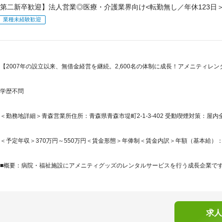
第二新卒歓迎】法人営業◎医療・介護業界向け<転勤無し／年休123日
業種未経験歓迎
【2007年の設立以来、無借金経営を継続。2,600名の体制に成長！アメニティレ
学歴不問
＜勤務地詳細＞青森営業所住所：青森県青森市堤町2-1-3-402 受動喫煙対策：屋
＜予定年収＞370万円～550万円＜賃金形態＞年俸制＜賃金内訳＞年額（基本給）：2,641,
■概要：病院・福祉施設にアメニティグッズのレンタルサービスを行う成長企業です。2
求人