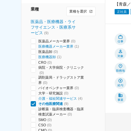
【青森／
業種
業種を選択
正社員
医薬品・医療機器・ライ
フサイエンス・医療系サ
ービス
(
9
)
医薬品メーカー業界
(
0
)
仕事
医療機器メーカー業界
(
1
)
医薬品卸
(
0
)
対象
医療機器卸
(
1
)
CRO
(
0
)
病院・大学病院・クリニック
勤務地
(
0
)
調剤薬局・ドラッグストア業
界
(
0
)
給与
バイオベンチャー業界
(
0
)
大学・研究施設
(
0
)
介護・福祉関連サービス
(
4
)
事業
その他医療関連
(
9
)
診断薬・臨床検査機器・臨床
検査試薬メーカー
(
0
)
SMO
(
0
)
CSO
(
0
)
CMO
(
0
)