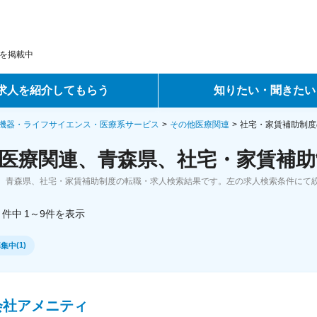
を掲載中
求人を紹介してもらう
知りたい・聞きたい
ントサービス
転職ノウハウ
機器・ライフサイエンス・医療系サービス
その他医療関連
社宅・家賃補助制度
医療関連、青森県、社宅・家賃補助
サービス
データで見る転職
、青森県、社宅・家賃補助制度の転職・求人検索結果です。左の求人検索条件にて
ーエージェントサービス
コラム・インタビュー
件中
1～9
件
を表示
転職Q&A
(
1
)
募集中
会社アメニティ