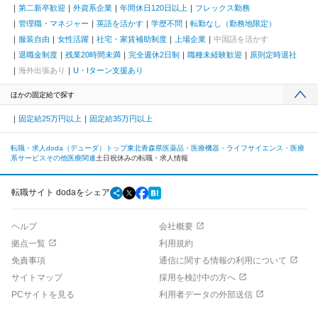
第二新卒歓迎
外資系企業
年間休日120日以上
フレックス勤務
管理職・マネジャー
英語を活かす
学歴不問
転勤なし（勤務地限定）
服装自由
女性活躍
社宅・家賃補助制度
上場企業
中国語を活かす
退職金制度
残業20時間未満
完全週休2日制
職種未経験歓迎
原則定時退社
海外出張あり
U・Iターン支援あり
ほかの固定給で探す
固定給25万円以上
固定給35万円以上
転職・求人doda（デューダ）トップ
東北
青森県
医薬品・医療機器・ライフサイエンス・医療
系サービス
その他医療関連
土日祝休みの転職・求人情報
転職サイト dodaをシェア
ヘルプ
会社概要
拠点一覧
利用規約
免責事項
通信に関する情報の利用について
サイトマップ
採用を検討中の方へ
PCサイトを見る
利用者データの外部送信