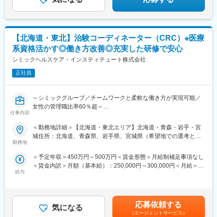
当社システムや全国2,500軒の調剤薬局で使用されています。
【北海道・東北】治験コーディネーター（CRC）※医療
変更の範囲：会社の定める業務
系資格活かす◎働き方改善◎充実した研修で安心
シミックヘルスケア・インスティテュート株式会社
正社員
～シミックグループ／チームワークと柔軟な働き方が実現可能／
女性の管理職比率60％超～
仕事内容
■職務内容：超高齢化社会に突入し、様々な疾病に対して患者さん
や私たちのQOLを向上させるべく、新しい治療法を開発する必要
＜勤務地詳細＞【北海道・東北エリア】北海道・青森・岩手・宮
があります。今回はそのための治験を実施する際の患者さんおよ
城住所：北海道、青森県、岩手県、宮城県（希望地での選考と採
び医療機関のサポートを担う治験コーディネーター（通称CRC）
勤務地
用を実施いたします。） 受動喫煙対策：屋内全面禁煙変更の範
を募集しています。
囲：会社の定める事業所
＜予定年収＞450万円～500万円＜賃金形態＞月給制補足事項なし
・治験被験者である患者さんへの内容説明補助、ケア／相談
＜賃金内訳＞月額（基本給）：250,000円～300,000円＜月給＞
・治験担当医師の補助
給与
250,000円～300,000円＜昇給有無＞有＜残業手当＞有＜給与補足
・検査／投薬スケジュール調整、治験データの管理 など
＞■賞与2回（昨年度実績：4.4ヶ月）賃金はあくまでも目安の金額
※職場は基本的に委託されている医療機関であるため、自宅からの
であり、選考を通じて上下する可能性があります。月給(月額)は固
直行直帰が多いです。
定手当を含めた表記です。
■やりがい：CRCは疾病を抱えた患者さんやそれを治療しようと
応募依頼する
気になる
奮闘する医師やスタッフなど携わる相手が多いです。現在治療法
（エージェントサービス）