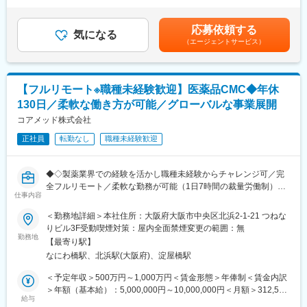
ています。
これまで取締役が巻き取っていた研究プロジェクトPM機能を、専
給＜月額＞708,333円～833,330円（12分割）（一律手当を含む）
任のPMとして引き継ぎ、体制強化したいと考えております。
＜昇給有無＞有＜残業手当＞有＜給与補足＞給与改定：年1回スト
応募依頼する
変更の範囲：会社の定める業務
気になる
ックオプション付与：都度（昨年実績 有）賃金はあくまでも目
（エージェントサービス）
■ポジション概要
安の金額であり、選考を通じて上下する可能性があります。月給
製薬企業・ヘルスケア企業・アカデミア（大学病院・医療機関）
(月額)は固定手当を含めた表記です。
と協働する研究プロジェクトのPMとして、案件化～計画策定～運
用設計～問い合わせ対応～データ管理～解析実行～クロージング
【フルリモート※職種未経験歓迎】医薬品CMC◆年休
（契約/請求）までを一気通貫で推進いただきます。
130日／柔軟な働き方が可能／グローバルな事業展開
本ポジションは「研究者」ではなく、
コアメッド株式会社
・社内（データサイエンス／開発／オペレーション）
正社員
転勤なし
職種未経験歓迎
・社外（製薬・医療機関・KOL・CRO等）
を巻き込み、デジタルも活用しながらプロジェクトを前に進める
推進役です。
◆◇製薬業界での経験を活かし職種未経験からチャレンジ可／完
全フルリモート／柔軟な勤務が可能（1日7時間の裁量労働制）／
■担当プロジェクト例
仕事内容
アメリカ・ヨーロッパ企業と事業展開／医薬品の薬事戦略・開発
・製薬・ヘルスケア企業の研究案件
戦略のコンサルティング会社◆◇
＜勤務地詳細＞本社住所：大阪府大阪市中央区北浜2-1-21 つねな
・大学研究室・医療機関と連携した臨床研究支援
りビル3F受動喫煙対策：屋内全面禁煙変更の範囲：無
※案件は紹介・問い合わせ起点が中心で、アウトバウンドで「取っ
■仕事内容：
勤務地
てくる」よりも、引き受けた案件を“成功させる推進”が重要
【最寄り駅】
医薬品開発におけるCMC領域を中心に、コンサルティングおよび
※1人あたり同時並行：2～3案件程度
なにわ橋駅、北浜駅(大阪府)、淀屋橋駅
各種申請資料の作成業務をお任せします。
※期間：数ヶ月～半年（案件による）
新薬承認に関わる品質・製造・試験に関する戦略立案から資料作
＜予定年収＞500万円～1,000万円＜賃金形態＞年俸制＜賃金内訳
成までを担っていただきます。
＞年額（基本給）：5,000,000円～10,000,000円＜月額＞312,500
■主な業務内容
給与
円～625,000円（16分割）＜昇給有無＞有＜残業手当＞無＜給与
●臨床研究支援