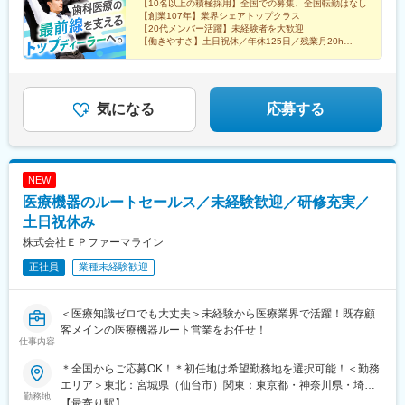
8518 愛知県豊橋市八町通5-7☆豊橋駅より豊橋鉄道市内線乗車
【10名以上の積極採用】全国での募集、全国転勤はなし
リューションの分野における世界的なリーディング・カンパニー
駅、八王子駅、ドーム前千代崎駅、騎射場駅、健軍校前駅、御茶
【創業107年】業界シェアトップクラス
『豊橋公園前下車』徒歩5分※敷地内喫煙可能場所あり
です。
ノ水駅、関内駅、九条駅(大阪府)、二中通駅、八丁馬場駅
【20代メンバー活躍】未経験者を大歓迎
【働きやすさ】土日祝休／年休125日／残業月20h
【福利厚生】家族・住宅手当／賞与4カ月／報奨金（イ
歯科医療の専業会社エンビスタ・ホールディングス・コーポレー
ンセンティブ）
ションの日本法人のひとつであり、グループ傘下の各製品事業部
（イメージング製品のDEXIS、歯科材料のKerr、歯科矯正用製品
のOrmco）とも連携しながら、高品質で革新的な製品を提供し、
気になる
応募する
歯科専門職のパートナーとして、その先にいらっしゃる患者さま
の生活と人生をよりよいものにすることが、当社の存在意義で
す。撮影からAIを搭載したソフトウエアによる診断支援、データ
管理、診療計画まで、デジタルワークフローをグループで完結で
NEW
きることが強みです。
医療機器のルートセールス／未経験歓迎／研修充実／
土日祝休み
変更の範囲：会社の定める業務
株式会社ＥＰファーマライン
正社員
業種未経験歓迎
＜医療知識ゼロでも大丈夫＞未経験から医療業界で活躍！既存顧
客メインの医療機器ルート営業をお任せ！
仕事内容
＊全国からご応募OK！＊初任地は希望勤務地を選択可能！＜勤務
エリア＞東北：宮城県（仙台市）関東：東京都・神奈川県・埼玉
勤務地
県・千葉県・栃木県・群馬県東海：愛知県・静岡県・岐阜県信
【最寄り駅】