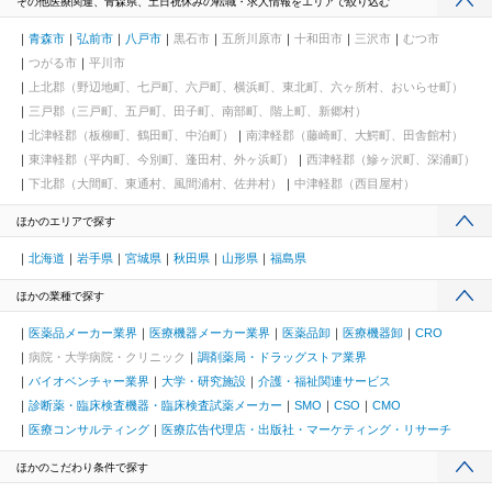
その他医療関連、青森県、土日祝休みの転職・求人情報をエリアで絞り込む
青森市
弘前市
八戸市
黒石市
五所川原市
十和田市
三沢市
むつ市
つがる市
平川市
上北郡（野辺地町、七戸町、六戸町、横浜町、東北町、六ヶ所村、おいらせ町）
三戸郡（三戸町、五戸町、田子町、南部町、階上町、新郷村）
北津軽郡（板柳町、鶴田町、中泊町）
南津軽郡（藤崎町、大鰐町、田舎館村）
東津軽郡（平内町、今別町、蓬田村、外ヶ浜町）
西津軽郡（鰺ヶ沢町、深浦町）
下北郡（大間町、東通村、風間浦村、佐井村）
中津軽郡（西目屋村）
ほかのエリアで探す
北海道
岩手県
宮城県
秋田県
山形県
福島県
ほかの業種で探す
医薬品メーカー業界
医療機器メーカー業界
医薬品卸
医療機器卸
CRO
病院・大学病院・クリニック
調剤薬局・ドラッグストア業界
バイオベンチャー業界
大学・研究施設
介護・福祉関連サービス
診断薬・臨床検査機器・臨床検査試薬メーカー
SMO
CSO
CMO
医療コンサルティング
医療広告代理店・出版社・マーケティング・リサーチ
ほかのこだわり条件で探す