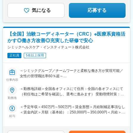
気になる
応募する
【全国】治験コーディネーター（CRC）※医療系資格活
かす◎働き方改善◎充実した研修で安心
シミックヘルスケア・インスティテュート株式会社
正社員
5名以上採用
～シミックグループ／チームワークと柔軟な働き方が実現可能／
女性の管理職比率60％超～
仕事内容
■職務内容：超高齢化社会に突入し、様々な疾病に対して患者さん
や私たちのQOLを向上させるべく、新しい治療法を開発する必要
＜勤務地詳細＞全国各オフィスにて住所：全国の各オフィスにて
があります。今回はそのための治験を実施する際の患者さんおよ
（初任地はご希望を確認し、選考に進みます） 受動喫煙対策：そ
び医療機関のサポートを担う治験コーディネーター（通称CRC）
勤務地
の他（主要事業所は屋内全面禁煙）変更の範囲：会社の定める事
を募集しています。
業所
＜予定年収＞450万円～500万円＜賃金形態＞月給制補足事項なし
・治験被験者である患者さんへの内容説明補助、ケア／相談
＜賃金内訳＞月額（基本給）：250,000円～350,000円＜月給＞
・治験担当医師の補助
給与
250,000円～350,000円＜昇給有無＞有＜残業手当＞有＜給与補足
・検査／投薬スケジュール調整、治験データの管理 など
＞■賞与2回（昨年度実績：4.4ヶ月）賃金はあくまでも目安の金額
※職場は基本的に委託されている医療機関であるため、自宅からの
であり、選考を通じて上下する可能性があります。月給(月額)は固
直行直帰が多いです。