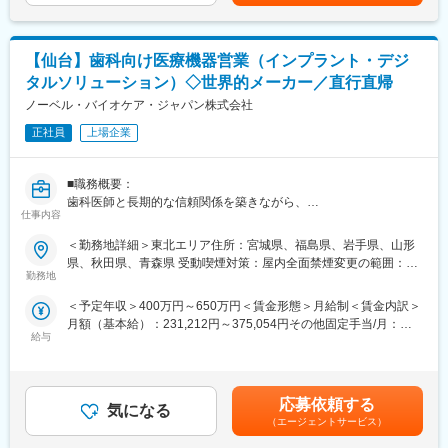
がなく苦しんでいる患者さんに対して薬を届けられたり、最前線
で治療にあたる医師やスタッフのサポートを行え、治験が無事に
終了すれば喜びはひとしおです。
【仙台】歯科向け医療機器営業（インプラント・デジ
■同社の教育体制：同社は同業他社からの転職だけでなく、看護師
など未経験で転職してくる方も多いです。そのため教育体制が充
タルソリューション）◇世界的メーカー／直行直帰
実しています。入社は原則偶数月と決まっており、同期入社者と
ノーベル・バイオケア・ジャパン株式会社
ともに2週間弱本社にて集合研修を行います。会社のことや業務を
遂行する上で必要な法令から実務まで座学中心でロープレを交え
正社員
上場企業
ながら学んでいきます。その後、各拠点に配属され先輩社員から
業務を引継ぎながらOJT担当者とともに医療機関へ同行するな
■職務概要：
ど、徐々に業務を身に着けていきます。確認テストやチェックシ
歯科医師と長期的な信頼関係を築きながら、
ートを用いながら習熟度を測り、入社後1年程度で一人で担当を持
仕事内容
インプラントおよびデジタル歯科ソリューションの提案を通じて
てるようになります。なお、その後も定期的に中途入社者に対し
治療の質と医院経営の向上に貢献する直販スタイルの営業職で
てフォローを行う体制が整っています。
＜勤務地詳細＞東北エリア住所：宮城県、福島県、岩手県、山形
す。
■同社の魅力：
県、秋田県、青森県 受動喫煙対策：屋内全面禁煙変更の範囲：会
裁量ある働き方のもと、高い専門性を身につけられます。
・チームワーク：通常は1人で業務にあたることが多いですが、困
勤務地
社の定める事業所（リモートワーク含む）
ったときや先輩や上司がサポートしてくれるため、安心して進め
＜予定年収＞400万円～650万円＜賃金形態＞月給制＜賃金内訳＞
■職務詳細：
られます。また、家族の急な体調不良や突発休の場合にも周囲が
月額（基本給）：231,212円～375,054円その他固定手当/月：
１．歯科医師・歯科技工士への提案営業
代理対応をしてくれる風土があり、チームワークが強みです。
給与
102,121円～175,946円＜月給＞435,454円～716,946円＜昇給有
担当エリアの歯科クリニック・技工所を定期的に訪問
・働きやすい環境：2019年度の月間の平均残業時間は12.1時間で
無＞有＜残業手当＞無＜給与補足＞※想定年収とは別途、セールス
インプラント製品に加え、ガイデッドサージェリー、IOS等を活用
した。管理職における女性比率も63.6%と、ライフイベントの多
インセンティブ制度あり：四半期ごとの達成率に応じ確定、翌年3
した治療ソリューションの提案、販売
い女性も活躍しやすい環境です。正社員の場合、転勤可能性はあ
月に支給※ターゲット額：72万円～117万円（未経験者の場合、40
製品の適切な使用方法、新しい治療手法や症例情報の提供
りますが、定期的にあるものではなく適性や希望に応じて配置し
応募依頼する
気になる
万円～65万円）※固定残業（55時間）込みとなります。賃金はあ
新規顧客の開拓および既存顧客との関係構築
ています。
（エージェントサービス）
くまでも目安の金額であり、選考を通じて上下する可能性があり