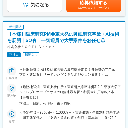
定手当を含めた表記です。
■やりがい：CRCは疾病を抱えた患者さんやそれを治療しようと
応募依頼する
気になる
奮闘する医師やスタッフなど携わる相手が多いです。現在治療法
（エージェントサービス）
がなく苦しんでいる患者さんに対して薬を届けられたり、最前線
で治療にあたる医師やスタッフのサポートを行え、治験が無事に
終了すれば喜びはひとしおです。
締切間近
■同社の教育体制：同社は同業他社からの転職だけでなく、看護師
など未経験で転職してくる方も多いです。そのため教育体制が充
【本郷】臨床研究PM◆東大発の睡眠研究事業・AI技術
実しています。入社は原則偶数月と決まっており、同期入社者と
を展開｜SO有｜一気通貫で大手案件をお任せ◎
ともに2週間弱本社にて集合研修を行います。会社のことや業務を
株式会社ＡＣＣＥＬＳｔａｒｓ
遂行する上で必要な法令から実務まで座学中心でロープレを交え
ながら学んでいきます。その後、各拠点に配属され先輩社員から
正社員
転勤なし
業務を引継ぎながらOJT担当者とともに医療機関へ同行するな
ど、徐々に業務を身に着けていきます。確認テストやチェックシ
ートを用いながら習熟度を測り、入社後1年程度で一人で担当を持
～睡眠領域における研究医療の最前線を走る！各領域の専門家・
てるようになります。なお、その後も定期的に中途入社者に対し
プロと共に案件リードいただくＰＭポジション募集！～
仕事内容
てフォローを行う体制が整っています。
■同社の魅力：
■会社概要
＜勤務地詳細＞東京支社住所：東京都文京区本郷7-3-1 東京大学ア
・チームワーク：通常は1人で業務にあたることが多いですが、困
株式会社ACCELStarsは、東京大学発のメディカル・スリープテ
ントレプレナープラザ205勤務地最寄駅：都営大江戸線線／本郷
ったときや先輩や上司がサポートしてくれるため、安心して進め
ック企業として、睡眠を高精度に計測・解析するウェアラブルデ
勤務地
三丁目駅受動喫煙対策：屋内全面禁煙変更の範囲：会社の定める
【最寄り駅】
られます。また、家族の急な体調不良や突発休の場合にも周囲が
バイスとAI解析クラウドを基盤に、医療・研究・ヘルスケア領域
事業所（リモートワーク含む）
本郷三丁目駅、根津駅、東大前駅
代理対応をしてくれる風土があり、チームワークが強みです。
の事業を展開しています。研究領域では、睡眠測定に特化したデ
・働きやすい環境：2019年度の月間の平均残業時間は12.1時間で
バイスや解析クラウドを用い、研究計画～測定～解析までをワン
＜予定年収＞850万円～1,000万円＜賃金形態＞年俸制月額基本給
した。管理職における女性比率も63.6%と、ライフイベントの多
ストップで支援するサービスも提供しています。
＋固定残業代として支給＜賃金内訳＞年額（基本給）：6,475,596
い女性も活躍しやすい環境です。正社員の場合、転勤可能性はあ
給与
円～7,617,966円固定残業手当/月：168,700円～198,500円（固定
りますが、定期的にあるものではなく適性や希望に応じて配置し
■募集背景
残業時間40時間0分/月）超過した時間外労働の残業手当は追加支