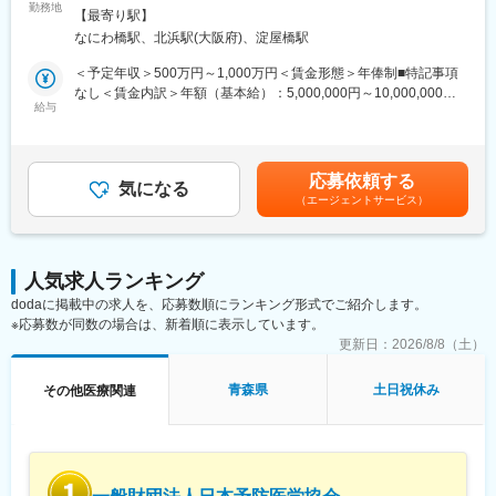
■仕事内容：
勤務地
ができ、メーカーと同じレベルの業界知識とマーケット感をアッ
【最寄り駅】
医薬品開発における理化学・製造・品質試験分野を中心に、CMC
プデートできる環境です。
なにわ橋駅、北浜駅(大阪府)、淀屋橋駅
領域のコンサルティング業務をお任せします。
新薬承認申請に向けた品質戦略の立案から資料作成・評価まで一
＜予定年収＞500万円～1,000万円＜賃金形態＞年俸制■特記事項
■働き方：
貫して関与し、医薬品開発の品質面を支える中核ポジションで
なし＜賃金内訳＞年額（基本給）：5,000,000円～10,000,000円
◎完全在宅勤務のため、拠点（東京・大阪）の近くにお住まいで
す。
給与
＜月額＞416,666円～833,333円（12分割）＜昇給有無＞有＜残業
なくてもご就業いただけます。
手当＞無＜給与補足＞※前職でのご経験・年収に応じて年収は考慮
◎お昼休みの時間帯も自由なので、例えばお子様がおられる方の
・新薬承認申請に際する品質規定に則した戦略企画・物理化学的
いたします。■年収構成：年俸制となります。賃金はあくまでも目
場合、お子様の通院やご都合に合わせて業務時間を調整できま
性質ならびに製造・品質管理に関する資料の整備・評価・助言・
安の金額であり、選考を通じて上下する可能性があります。月給
す。
応募依頼する
企画の設定
気になる
(月額)は固定手当を含めた表記です。
（自分の業務が終わるよう業務管理を行う必要はありますが、裁
（エージェントサービス）
・試験方法に関する資料の評価・助言
量の大きい働き方ができます）
・安定性試験に関する資料の評価・助言
※現在、関東関西のほか、九州、中部、東北、海外在住の方もいま
・治験薬概要書・治験実施計画書・申請書類（CTD-MODULE3）
す。
などの作成およびその助言
・会議や打ち合わせで必要な時は大阪・東京等へ出張（宿泊も伴
人気求人ランキング
・製造業認定、原薬登録等
います）が発生します。
dodaに掲載中の求人を、応募数順にランキング形式でご紹介します。
※国内出張の頻度は1~3回/年です。（海外出張はほとんどありませ
※応募数が同数の場合は、新着順に表示しています。
※クライアントは欧米製薬会社または外資系製薬会社がほとんどで
ん。）
す。
更新日：
2026/8/8（土）
※プロジェクトは一人で行うのではなく、現社員と共に分担し業務
■ワークライフバランス：
にあたっていただきます。
青森県
土日祝休み
その他医療関連
同社は、個人が最大限に能力を発揮できるよう働きやすい環境作
りに注力しております。男女問わず在宅勤務が可能です。また、
■教育体制：
女性社員も多く、産休・育休取得実績も豊富で9割以上の復職率を
通常医薬品メーカー出身が会員である関西医薬協会に、当社は会
誇っており、長期就業が可能な環境・福利厚生が整っています。
員として登録しています。業界関連のセミナーにも参加すること
ができ、メーカーと同じレベルの業界知識とマーケット感をアッ
変更の範囲：会社の定める業務