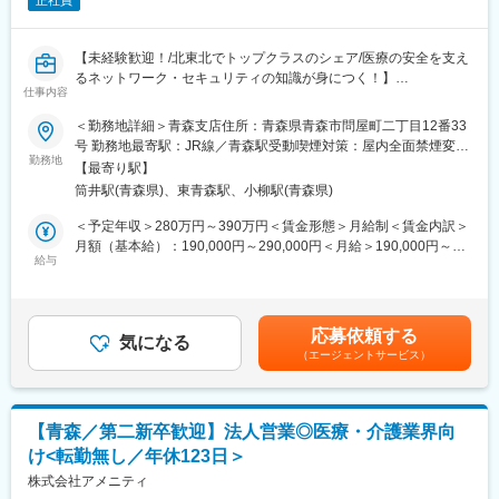
正社員
【未経験歓迎！/北東北でトップクラスのシェア/医療の安全を支え
るネットワーク・セキュリティの知識が身につく！】
仕事内容
■魅力
＜勤務地詳細＞青森支店住所：青森県青森市問屋町二丁目12番33
・年間休日127日、残業20時間程度で働きやすい環境です！
号 勤務地最寄駅：JR線／青森駅受動喫煙対策：屋内全面禁煙変更
・北東北にて、医療機関向け導入でトップクラスのシェアを誇
勤務地
の範囲：会社の定める事業所
【最寄り駅】
り、業界における認知度が高く、安定しています！
筒井駅(青森県)、東青森駅、小柳駅(青森県)
・医療DX化に伴い需要が急増している「ネットワーク構築」や
「セキュリティ対策」の最前線に関わることができ、エンジニア
＜予定年収＞280万円～390万円＜賃金形態＞月給制＜賃金内訳＞
としての専門性を高められます。
月額（基本給）：190,000円～290,000円＜月給＞190,000円～
給与
290,000円＜昇給有無＞無＜残業手当＞有＜給与補足＞■賞与実績:
■職務内容：
年2回賃金はあくまでも目安の金額であり、選考を通じて上下する
医療機関向けコンピュータシステム（レセコン・電子薬歴・電子
可能性があります。月給(月額)は固定手当を含めた表記です。
カルテ等）の開発および販売を手掛ける同社にて、ネットワー
応募依頼する
ク・セキュリティ構築やハードウェア保守を担当いただきます。
気になる
（エージェントサービス）
入社後の適性や希望に応じて、以下いずれかの業務、または複合
的な業務に振り分けいたします 。
＜ネットワーク・セキュリティ業務＞
【青森／第二新卒歓迎】法人営業◎医療・介護業界向
・プリセールス（営業同行または単独での、ヒアリング／要件定
け<転勤無し／年休123日＞
義／提案書・見積作成／プレゼン）
・設計（物理構成・論理構成の設計）
株式会社アメニティ