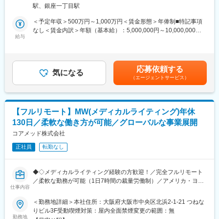
中心とした、コンサルティング業務をお任せします。
13階 受動喫煙対策：屋内全面禁煙変更の範囲：無
◎お昼休みの時間帯も自由なので、例えばお子様がおられる方の
駅、銀座一丁目駅
臨床開発の上流工程から関与し、プロジェクトの成功に向けた戦
場合、お子様の通院やご都合に合わせて業務時間を調整できま
略策定を支援するポジションです。
＜予定年収＞500万円～1,000万円＜賃金形態＞年俸制■特記事項
す。
なし＜賃金内訳＞年額（基本給）：5,000,000円～10,000,000円
（自分の業務が終わるよう業務管理を行う必要はありますが、裁
・各開発フェーズ（Phase I／II／III）における治験プロトコールの
給与
＜月額＞416,666円～833,333円（12分割）＜昇給有無＞有＜残業
量の大きい働き方ができます）
立案・評価分析・助言
手当＞無＜給与補足＞※前職でのご経験・年収に応じて年収は考慮
※現在、関東関西のほか、九州、中部、東北、海外在住の方もいま
・各種申請対応および治験相談の実施・支援
いたします。■年収構成：年俸制となります。賃金はあくまでも目
す。
・規制当局（PMDA等）との面談対応・折衝への参画
安の金額であり、選考を通じて上下する可能性があります。月給
・会議や打ち合わせで必要な時は大阪・東京等へ出張（宿泊も伴
応募依頼する
・治験相談戦略の立案および関連資料の作成
気になる
(月額)は固定手当を含めた表記です。
います）が発生します。
（エージェントサービス）
※国内出張の頻度は1~3回/年です。（海外出張はほとんどありませ
■業務の特徴：
ん。）
・プロジェクトは個人で完結させるのではなく、社内メンバーと
連携しながら分担して推進します。
■ワークライフバランス：
【フルリモート】MW(メディカルライティング)年休
・戦略立案から規制対応まで一貫して関わることで、臨床開発全
同社は、個人が最大限に能力を発揮できるよう働きやすい環境作
130日／柔軟な働き方が可能／グローバルな事業展開
体を俯瞰した視点を身につけることが可能です。
りに注力しております。男女問わず在宅勤務が可能です。また、
コアメッド株式会社
女性社員も多く、産休・育休取得実績も豊富で9割以上の復職率を
■教育体制：
誇っており、長期就業が可能な環境・福利厚生が整っています。
正社員
転勤なし
通常医薬品メーカー出身が会員である関西医薬協会に、当社は会
員として登録しています。業界関連のセミナーにも参加すること
変更の範囲：会社の定める業務
ができ、メーカーと同じレベルの業界知識とマーケット感をアッ
◆◇メディカルライティング経験の方歓迎！／完全フルリモート
プデートできる環境です。
／柔軟な勤務が可能（1日7時間の裁量労働制）／アメリカ・ヨー
仕事内容
ロッパ企業と事業展開／医薬品の薬事戦略・開発戦略のコンサル
■働き方：
ティング会社◆◇
＜勤務地詳細＞本社住所：大阪府大阪市中央区北浜2-1-21 つねな
◎完全在宅勤務のため、拠点（東京・大阪）の近くにお住まいで
りビル3F受動喫煙対策：屋内全面禁煙変更の範囲：無
なくてもご就業いただけます。
■業務概要：
勤務地