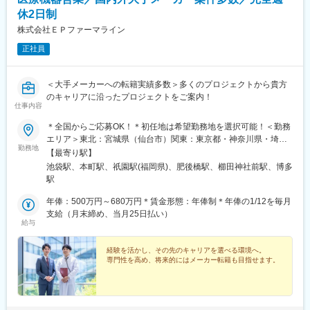
休2日制
株式会社ＥＰファーマライン
正社員
＜大手メーカーへの転籍実績多数＞多くのプロジェクトから貴方
のキャリアに沿ったプロジェクトをご案内！
仕事内容
＊全国からご応募OK！＊初任地は希望勤務地を選択可能！＜勤務
エリア＞東北：宮城県（仙台市）関東：東京都・神奈川県・埼玉
勤務地
県・千葉県・栃木県・群馬県東海：愛知県・静岡県・岐阜県信
【最寄り駅】
越：長野県（松本市）北陸：石川県（金沢市）関西：大阪府・兵
池袋駅、本町駅、祇園駅(福岡県)、肥後橋駅、櫛田神社前駅、博多
庫県中国：広島県四国：香川県（高松市）・愛媛県（松山市）九
駅
州：福岡県・佐賀県・長崎県・熊本県・大分県・宮崎県・鹿児島
県【東京本社】東京都豊島区西池袋3-27-12 池袋ウェストパーク
年俸：500万円～680万円＊賃金形態：年俸制＊年俸の1/12を毎月
ビル＊各線「池袋駅」西口より徒歩5分【大阪オフィス】大阪府大
支給（月末締め、当月25日払い）
給与
阪市西区靭本町1-11-7 信濃橋三井ビルディング2F＊Osaka Metro
各線「本町駅」より徒歩1分【福岡オフィス】福岡県福岡市博多区
博多駅前2-19-24 大博センタービル6F＊JR・福岡市地下鉄各線
経験を活かし、その先のキャリアを選べる環境へ。
専門性を高め、将来的にはメーカー転籍も目指せます。
「博多駅」より徒歩5分