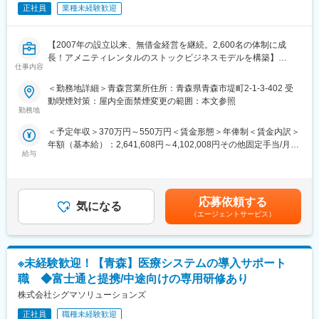
・機器（UTMや各種ネットワークスイッチ等）の設定、設置
正社員
業種未経験歓迎
・保守運用
・最新セキュリティ動向の調査・標準化（ニュース等で報じられ
る重大インシデントの分析と、医療機関向けの独自構築ガイドラ
【2007年の設立以来、無借金経営を継続。2,600名の体制に成
インへの反映・アップデート）
長！アメニティレンタルのストックビジネスモデルを構築】
仕事内容
事業のさらなる拡大を見据え、各営業所における営業体制の強化
＜ハードウェア保守業務＞
を図るため、このたび新たな仲間をお迎えすることとなりまし
＜勤務地詳細＞青森営業所住所：青森県青森市堤町2-1-3-402 受
・顧客が利用するＩＴ機器（サーバ、ネットワーク、PC等）の障
た。
動喫煙対策：屋内全面禁煙変更の範囲：本文参照
害発生時の対応
勤務地
・導入いただいた顧客先へ定期訪問しメンテナンス
■業務詳細：
・システム導入時の設置作業・配線作業等
＜予定年収＞370万円～550万円＜賃金形態＞年俸制＜賃金内訳＞
病院や介護施設に向けて、入院・入所時に必要な衣類やタオル、
年額（基本給）：2,641,608円～4,102,008円その他固定手当/月：
日用品などをレンタルできる「アメニティサポートシステム」を
■教育体制
給与
30,000円固定残業手当/月：58,200円～86,500円（固定残業時間
提案する営業です。ニーズに応じて、人材派遣・紹介サービスや
先輩社員がシステムの扱い方やネットワークの基礎から丁寧に指
30時間0分/月）超過した時間外労働の残業手当は追加支給＜月額
院内売店の運営代行サービスも提案していきます。
導するほか、資格取得支援なども行っており、インフラ領域が未
＞308,334円～458,334円（12分割）（一律手当を含む）＜昇給有
経験の方でも安心して就業可能です。
無＞有＜残業手当＞有＜給与補足＞※経験・能力・前職の給与など
主な営業活動は新規提案営業と既存フォローの両輪です。 社会貢
応募依頼する
気になる
を考慮するため上下する可能性があります・評価：年2回（4月・
献性も高く、今後の高齢化社会において成長が見込める成長産業
（エージェントサービス）
■当社紹介：
10月/売上実績だけでなく取り組み姿勢や提案プロセスなどの定性
です。 また、病院や介護施設の業務軽減に貢献する事で、患者
当社は富士通パートナーとして北東北で特に高いシェアを誇り、
評価も重視）・年収例：370-480万円(主任/入社2-3年)⇒420-550
様、利用者様へのサービス向上に直結する為、大変やりがいのあ
業界としてもニーズが高い成長産業です。昨今はセキュリティの
万円(係長/入社3-5年)賃金はあくまでも目安の金額であり、選考を
るお仕事です。
重要度が高まっており、医療機関へ特化したセキュアなネットワ
通じて上下する可能性があります。月給(月額)は固定手当を含めた
※未経験歓迎！【青森】医療システムの導入サポート
ーク環境の提案にも注力しています。
表記です。
■キャリアアップについて：
職 ◆富士通と提携/中途向けの専用研修あり
当社では医療システム、介護システム、歯科医院向けのシステム
本人の頑張りを昇給、昇格にて評価される制度が御座います。ま
株式会社シグマソリューションズ
などの販社として、ヘルスケア領域におけるITシステム導入での
た、事業拡大に伴い、新規の営業所も出店しており、営業所長や
地域貢献を行っております。
エリアを管理する責任者などのポストがある為、早期のキャリア
正社員
職種未経験歓迎