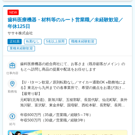
ます。月給(月額)は固定手当を含めた表記です。
２．担当エリアの営業計画・目標管理
変更の範囲：会社の定める業務
会社・部門方針に基づいた担当エリアの営業計画策定
NEW
市場状況・競合・顧客構成を踏まえた販売活動の実行
売上目標（売上金額、数量等）の達成
歯科医療機器・材料等のルート営業職／未経験歓迎／
歯科医師、歯科技工士などを対象とする製品説明会、勉強会の開
年休125日
催
ササキ株式会社
３．市場・顧客情報の収集と共有
正社員
転勤なし
5名以上採用
職種未経験歓迎
担当地域の市場動向、病院・クリニックの情報、顧客ニーズの収
業種未経験歓迎
集
医院・医師情報の管理・更新
クレーム発生時の一次対応および関係部門への共有
歯科医療機器の総合商社にて、お客さま（既存顧客がメイン）の
もとへ訪問し商品の提案や配送をお任せします
【働き方・社内連携】
仕事内容
直行直帰を基本とした営業スタイル
【U・Iターン歓迎／原則転勤なし／マイカー通勤OK ※勤務地によ
上司への報告・相談を行いながら、裁量をもって活動
る】東北から九州までの各事業所で、希望の拠点をお選び頂けま
日報・週報、顧客情報の登録・管理
勤務地
す！＜北海道エリア＞■札幌支店■旭川店■函館店＜東北エリア＞■
【最寄り駅】
会社から、社用車を貸与
八戸店■盛岡支店■秋田店■仙台支店■山形営業所＜北陸エリア＞■
元町駅(北海道)、新旭川駅、五稜郭駅、長苗代駅、仙北町駅、泉外
甲府支店■松本支店■長野店■長岡店＜首都圏エリア＞■東京支店■
【学習・成長環境】
旭川駅、富沢駅、東金井駅、国母駅、西松本駅、長野駅、長岡
本郷支店■池袋支店■東京北支店■千葉支店■柏営業所■埼玉支店■埼
社内外の研修、製品トレーニング、勉強会への参加
駅、芝浦ふ頭駅、本郷三丁目駅、池袋駅、六町駅、天台駅、柏の
玉鴻巣店■厚木支店■横浜支店■高崎営業所■情報機器開発営業部
年収600万円（35歳／営業職／経験5～7年）
医療・歯科分野未経験の方でも、段階的に専門知識を習得可能
葉キャンパス駅、北与野駅、鴻巣駅、本厚木駅、伊勢佐木長者町
（八王子支店内）＜東海エリア＞■岡崎支店■浜松支店■岐阜支店■
年収500万円（30歳／営業職／経験3年）
駅、高崎駅、京王八王子駅、美合駅、助信駅、西岐阜駅、久居
給与
津支店■四日市店■沼津支店＜近畿エリア＞■大阪支店■堺支店■姫
【当社について】
駅、中川原駅、沼津駅、ドーム前駅、鳳駅、手柄駅、荒田八幡
路店＜九州エリア＞■鹿児島支店■熊本店■沖縄店【本社】〒440-
ノーベルバイオケアはインプラントを用いた革新的な歯科修復ソ
駅、神水交差点駅、美栄橋駅、日の出駅(東京都)、湯島駅、石川町