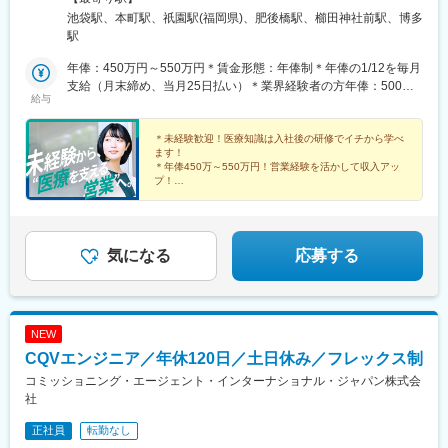
越：長野県（松本市）北陸：石川県（金沢市）関西：大阪府・兵
池袋駅、本町駅、祇園駅(福岡県)、肥後橋駅、櫛田神社前駅、博多
庫県中国：広島県四国：香川県（高松市）・愛媛県（松山市）九
駅
州：福岡県・佐賀県・長崎県・熊本県・大分県・宮崎県・鹿児島
県【東京本社】東京都豊島区西池袋3-27-12 池袋ウェストパーク
年俸：450万円～550万円＊賃金形態：年俸制＊年俸の1/12を毎月
ビル＊各線「池袋駅」西口より徒歩5分【大阪オフィス】大阪府大
支給（月末締め、当月25日払い）＊業界経験者の方年俸：500万
給与
阪市西区靭本町1-11-7 信濃橋三井ビルディング2F＊Osaka Metro
円～680万円
各線「本町駅」より徒歩1分【福岡オフィス】福岡県福岡市博多区
博多駅前2-19-24 大博センタービル6F＊JR・福岡市地下鉄各線
＊未経験歓迎！医療知識は入社後の研修でイチから学べ
ます！
「博多駅」より徒歩5分
＊年俸450万～550万円！営業経験を活かして収入アッ
プ！
＊年間休日120日以上／土日祝休み／手当＆福利厚生充
実
＊有給取得率76.9％・育休復帰率95％など働きやすい環
境♪
気になる
応募する
NEW
CQVエンジニア／年休120日／土日休み／フレックス制
コミッショニング・エージェント・インターナショナル・ジャパン株式会
社
正社員
転勤なし