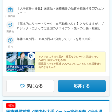
【大手案件も多数】医薬品・医療機器の品質を担保するCQVエン
ジニア
仕事内容
【基本的にリモートワーク（在宅勤務あり）】となりますが、プ
ロジェクトによっては全国のクライアント先への出張・駐在とな
勤務地
ります。※配属となるプロジェクトについては、スキルや経験を考
慮の上決定いたします。
年俸800万円～1100万円※12分割して1／12を月々支給。
給与
アメリカに本社を置き、豊富なグローバル実績を持つ
CAIの日本法人である当社。
医薬品・バイオ領域でCQVエンジニアとして市場価値を
高めませんか？
◎年収800万円以上
◎完全週休2日制
◎グローバル基準の環境
◎トレーニング制度充実
気になる
応募する
NEW
医療機器営業／国内外大手メーカー案件多数／完全週