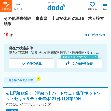
会員登録
ログイン
気になる
メニュー
その他医療関連、青森県、土日祝休み
の転職・求人検索
結果
19
条件で並び替え
件
現在の検索条件
[勤務地]青森県 [業種]その他医療関連-医薬品・医療機器・ライフサイエンス・医療系サービス [詳細条件](休日・働き方)土日祝休み
新着求人をいつでもチェック
条件の変更
この条件を保存
青森県
のみで募集中
※未経験歓迎！【青森市】ハードウェア保守/ネットワー
ク・セキュリティ◆年休127日/月残業20H
株式会社シグマソリューションズ