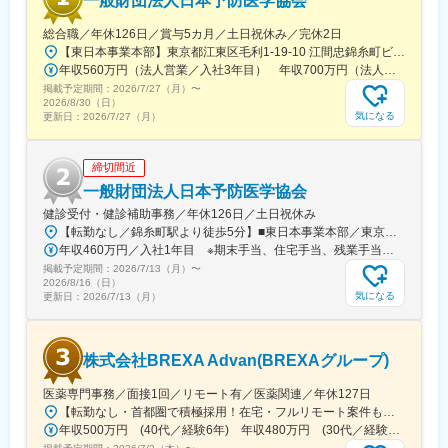
一般財団法人日本予防医学協会
プデートできる環境です。
総合職／年休126日／賞与5カ月／土日祝休み／完休2日
■働き方：
【東日本事業本部】東京都江東区毛利1-19-10 江間忠錦糸町ビル※訪問先からの直行直帰が可能です！＜アクセス＞・JR総武線（快速・各駅停車）／東京メトロ半蔵門線 錦糸町駅より徒歩5分・東京メトロ半蔵門線／都営新宿線 住吉駅より徒歩5分※受動喫煙対策:屋内全面禁煙
◎完全在宅勤務のため、拠点（東京・大阪）の近くにお住まいで
年収560万円（法人営業／入社3年目） 年収700万円（法人営業・チームリーダー／入社5年目）
なくてもご就業いただけます。
掲載予定期間：
2026/7/27（月）
〜
◎お昼休みの時間帯も自由なので、例えばお子様がおられる方の
2026/8/30（日）
場合、お子様の通院やご都合に合わせて業務時間を調整できま
気になる
更新日：
2026/7/27（月）
す。
（自分の業務が終わるよう業務管理を行う必要はありますが、裁
締切間近
量の大きい働き方ができます）
※現在、関東関西のほか、九州、中部、東北、海外在住の方もいま
一般財団法人日本予防医学協会
す。
健診受付・健診補助事務／年休126日／土日祝休み
・会議や打ち合わせで必要な時は大阪・東京等へ出張（宿泊も伴
【転勤なし／錦糸町駅より徒歩5分】■東日本事業本部／東京都江東区毛利1-19-10 江間忠錦糸町ビル＜アクセス＞JR総武線（快速）、総武線（各駅停車）「錦糸町駅」南口より徒歩5分東京メトロ半蔵門線「錦糸町駅」B1出口より徒歩5分東京メトロ半蔵門線／都営新宿線「住吉駅」B2出口より徒歩5分※受動喫煙対策あり（オフィス内禁煙）
います）が発生します。
年収460万円／入社1年目 ※期末手当、住宅手当、残業手当（月10時間分）含む
※国内出張の頻度は1~3回/年です。(一部海外出張の場合がござい
掲載予定期間：
2026/7/13（月）
〜
ます。）
2026/8/16（日）
気になる
更新日：
2026/7/13（月）
■組織構成：
CMC担当11名（2名男性、9名女性）
30代～40代で構成されています。
株式会社BREXA Advan(BREXAグループ)
お子様がおられる社員が多く、在宅勤務のため子育てしながらキ
ャリアを築ける環境です。
医薬専門事務／面接1回／リモート有／医薬関連／年休127日
こちらの組織には、内資外資の製薬企業でのCMC業務の経験者や
【転勤なし・首都圏で積極採用！在宅・フルリモート案件も有り！大手・優良企業が中心♪】■本社／大阪市淀川区宮原3-5-36 新大阪トラストタワー19F変更の範囲、上記を除く当社関連勤務地◆プロジェクト先例東京23区内、横浜、大宮、千葉、その他＜配属先最寄り駅の一例＞飯田橋／日本橋／浜松町／信濃町／四ツ谷／池袋／蒲田 など※過去の配属先は勤務地一覧に記載◆POINT！#大手企業など約300社の取引先あり！（製薬メーカー、製薬関連企業、化粧品関連企業、臨床研究センターなど）#最寄り駅から徒歩5～10分圏内の通いやすいオフィス＃在宅勤務・在宅プロジェクト多数＃定時退社基本＆土日祝休み＃安定性抜群の医療業界で事務として活躍＃未経験入社8割×研修センターで手厚くフォロー＃産育休の取得実績100％#転居を伴う転勤なし※受動喫煙対策：オフィス内禁煙
研究所での経験、CMC薬事の経験者が多いです。
年収500万円 (40代／経験6年) 年収480万円 (30代／経験4年)