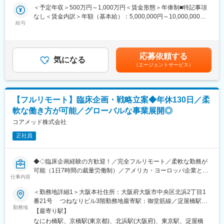
案に携わる上流ポジションです。
＜予定年収＞500万円～1,000万円＜賃金形態＞年俸制■特記事項
場合、お子様の通院やご都合に合わせて業務時間を調整できま
なし＜賃金内訳＞年額（基本給）：5,000,000円～10,000,000円
す。
・各種動物実験受託機関（CRO）の選定・評価分析・実施支援
給与
＜月額＞416,666円～833,333円（12分割）＜昇給有無＞有＜残業
（自分の業務が終わるよう業務管理を行う必要はありますが、裁
・前臨床試験プロトコールの作成および施設モニタリング・監査
手当＞無＜給与補足＞※前職でのご経験・年収に応じて年収は考慮
量の大きい働き方ができます）
対応
いたします。■年収構成：年俸制となります。賃金はあくまでも目
※現在、関東関西のほか、九州、中部、東北、海外在住の方もいま
・評価分析および各フェーズにおけるガイダンス相談用報告書の
安の金額であり、選考を通じて上下する可能性があります。月給
す。
応募依頼する
作成
気になる
(月額)は固定手当を含めた表記です。
・会議や打ち合わせで必要な時は大阪・東京等へ出張（宿泊も伴
（エージェントサービス）
・治験相談および申請前相談に向けた戦略構築・資料作成・助言
います）が発生します。
・規制当局との面談への出席・対応
※国内出張の頻度は1~3回/年です。（海外出張の可能性も一部ござ
います）
■業務の特徴：
【フルリモート】臨床企画・戦略立案◆年休130日／柔
・プロジェクトは個人単独ではなく、社内メンバーと協働しなが
■ワークライフバランス：
軟な働き方が可能／グローバルな事業展開◎
ら分担して推進しています。
同社は、個人が最大限に能力を発揮できるよう働きやすい環境作
・非臨床領域における戦略設計から規制対応まで関わり、開発全
コアメッド株式会社
りに注力しております。男女問わず在宅勤務が可能です。また、
体を俯瞰する視点を身につけることが可能です。
女性社員も多く、産休・育休取得実績も豊富で9割以上の復職率を
正社員
誇っており、長期就業が可能な環境・福利厚生が整っています。
■教育体制：
通常医薬品メーカー出身が会員である関西医薬協会に、当社は会
変更の範囲：会社の定める業務
◆◇臨床企画経験の方歓迎！／完全フルリモート／柔軟な勤務が
員として登録しています。業界関連のセミナーにも参加すること
可能（1日7時間の裁量労働制）／アメリカ・ヨーロッパ企業と事
ができ、メーカーと同じレベルの業界知識とマーケット感をアッ
仕事内容
業展開／医薬品の薬事戦略・開発戦略のコンサルティング会社
プデートできる環境です。
◆◇
＜勤務地詳細1＞大阪本社住所：大阪府大阪市中央区北浜2丁目1
番21号 つねなりビル3階勤務地最寄駅：御堂筋線／淀屋橋駅受
■働き方：
■仕事内容：
勤務地
動喫煙対策：屋内全面禁煙＜勤務地詳細2＞東京支社住所：東京都
◎完全在宅勤務のため、拠点（東京・大阪）の近くにお住まいで
【最寄り駅】
新薬開発における開発戦略および開発企画の立案・評価・助言を
千代田区丸の内1-11-1 パシフィックセンチュリープレイス丸の内
なくてもご就業いただけます。
なにわ橋駅、京橋駅(東京都)、北浜駅(大阪府)、東京駅、淀屋橋