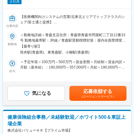
正社員
て、歯科は対面、介護はリモートでの対応となる場合が多いで
す。医科と薬局に関しては顧客の状況によって柔軟に対応してい
ます。
【医療機関向けシステムの営業/北東北エリアでトップクラスのシ
ェア/富士通と提携】
■教育体制：
仕事内容
同社では領域ごとにチーム制を敷き、個人で担当企業を持つこと
■魅力
＜勤務地詳細＞青森支店住所：青森県青森市問屋町二丁目12番33
はありません。事業所全体で顧客のサポートを行い、協力して業
・青森や秋田などの東北北部地域にて、医療機関向けシステムの
号 勤務地最寄駅：JR線／青森駅受動喫煙対策：屋内全面禁煙変更
務を遂行します。入社後はOJTを中心に、マニュアルも完備され
導入でトップクラスのシェアを誇るため、業務における認知度が
勤務地
の範囲：会社の定める事業所
ているため、ITの知識がない方でも安心して業務に取り組めま
【最寄り駅】
高いです！
す。3年間かけて一人前を目指し、全社的な勉強会や専門部署のサ
筒井駅(青森県)、東青森駅、小柳駅(青森県)
ポートを受けながら、幅広い知識を身に付けることができます。
■業務内容
＜予定年収＞330万円～500万円＜賃金形態＞月給制＜賃金内訳＞
医療機関向けのシステム開発・販売を行っている同社にて青森県
月額（基本給）：190,000円～357,000円＜月給＞190,000円～
■研修について
内の医療機関（医科）に向けて、カルテ作成システムの導入提案
給与
357,000円＜昇給有無＞有＜残業手当＞有＜給与補足＞■賞与実績:
同社のインストラクター職は扱うサービスの領域が調剤・医科・
営業を行っていただきます。また上記システムのほかに、歯科や
年2回賃金はあくまでも目安の金額であり、選考を通じて上下する
歯科・介護と複数にまたがっているため、取扱製品の知識を満遍
薬局向けのシステムについても扱う機会があります。
可能性があります。月給(月額)は固定手当を含めた表記です。
なく身に着けるために拠点間で移動しながらの研修を行います
自社製品のほか富士通などの有名企業の製品も扱うため、業界で
（交通費・拠点先住居費・帰省費は同社負担）。
応募依頼する
の知名度は高いです。
気になる
（研修の実例）※各プログラムは1~2カ月程度で行われます。場所
（エージェントサービス）
また、営業する際は、システム使用方法のレクチャー専門のイン
や期間は変更の可能性があります。
ストラクターと2名体制で行っていただくため、医療関係の知識に
（1）
不安がある方でも挑戦することができます。
場所：秋田本社
内容：電話対応、システムの基本操作、保険料算定の基礎知識の
健康保険組合事務／未経験歓迎／ホワイト500＆東証上
■職務内容詳細：
習得、サーバ、周辺機器のキッティング
場企業
入社直後は営業部門の先輩社員やインストラクターと一緒に訪
（2）
問、飛び込みなど新規の顧客に向けた営業を行っていただきま
株式会社バリューＨＲ【プライム市場】
場所：東京支店