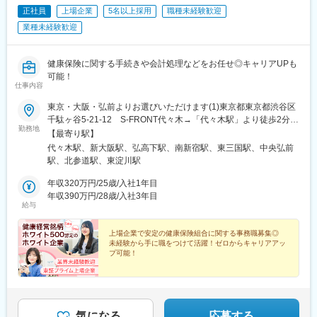
す。業務に慣れてきたら2~3年程度で徐々に既存顧客の引継が行
内容：（1）に加えて、PCのセットアップ、先輩同行でのシステ
正社員
上場企業
5名以上採用
職種未経験歓迎
われていくため、徐々に既存顧客対応にシフトしていくイメージ
ム導入作業
業種未経験歓迎
です（通例5年程度で既存がほぼ100%になっています）。
（3）
新規営業の間は明確な担当顧客数は定められていませんが、既存
場所：札幌支店
営業に移行するタイミングで50~60社程度をご担当いただくイメ
内容：（1）（2）に加えて、保守作業の訪問同行、オプション機
健康保険に関する手続きや会計処理などをお任せ◎キャリアUPも
ージとなります。
能のセットアップ、帳票入力の設定
可能！
仕事内容
■教育体制
変更の範囲：会社の定める業務
入社後半年程度は先輩社員の商談に同席していただき、どのよう
東京・大阪・弘前よりお選びいただけます(1)東京都東京都渋谷区
な流れで契約が行われるかを習得いただきます。慣れてきたらご
千駄ヶ谷5-21-12 S-FRONT代々木→「代々木駅」より徒歩2分
勤務地
自身で商談を行っていただき、契約取得に向けて企業と接点を取
(2)大阪府大阪府大阪市淀川区宮原4丁目1番6号 アクロス新大阪
【最寄り駅】
っていただきます。
10階→「新大阪駅」より徒歩4分（3）弘前青森県弘前市大字富田
代々木駅、新大阪駅、弘高下駅、南新宿駅、東三国駅、中央弘前
３－９－４ 弘前オペレーションセンター→「弘高下駅」より徒
駅、北参道駅、東淀川駅
■評価体制
歩8分※弘前勤務の場合、東京で約３か月間の研修が発生します。
拠点の上長と売り上げの目標設定を行っていただきます。そのう
研修中の住居費、光熱費は当社が負担します。
年収320万円/25歳/入社1年目
えで半期ごとに目標の達成度合いを確認し、評価が決定されま
年収390万円/28歳/入社3年目
給与
す。
同社製品は医療機関の診療報酬改定に対応する関係で需要に波が
あるため、報酬改定対応がある年度は高めに、そうでない年は低
上場企業で安定の健康保険組合に関する事務職募集◎
未経験から手に職をつけて活躍！ゼロからキャリアアッ
めに設定されます。
プ可能！
■当社について：
★健康経営銘柄2026（5度目）、ホワイト500（9度
当社は富士通パートナーとして特に秋田・青森・岩手で特に高い
目）に認定！有給取得率85.5％、メリハリをつけた働き
方が可能
シェアを誇り、業界としてもニーズが増え続けている成長産業で
す。
気になる
応募する