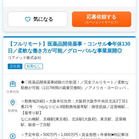
■業務詳細：
補足＞※前職でのご経験・年収に応じて年収は考慮いたします。■
・案件管理：商談、見積作成、クロージング、契約書締結、社内
・新薬承認申請に際する品質規定に則した戦略企画・CMCに関す
年収構成：年俸制となります。■賞与：有（過去実績平均4ヶ月※
リソース手配、請求管理
る資料の整備・評価・助言・企画の設定
平均で夏2ヶ月分、冬2ヶ月分）賃金はあくまでも目安の金額であ
・PM業務：研究計画作成支援、リクルーティング、オペレーショ
応募依頼する
・製造方法/試験方法に関する資料の評価・助言
気になる
り、選考を通じて上下する可能性があります。月給(月額)は固定手
ン設計・実行、問い合わせ対応、データ管理、解析計画、解析実
（エージェントサービス）
・安定性試験に関する資料の評価・助言
当を含めた表記です。
行
・治験薬概要書・PMDA相談資料・申請資料（CTD-MODULE3）
●PSG解析AI／解析クラウド導入支援
などの作成およびその助言
・マーケティング計画に基づく導入提案（問い合わせ対応中心）
・外国製造業者認定、原薬等登録等
・テストデータでの精度検証・チューニング、顧客QA
【フルリモート】医薬品開発薬事・コンサル◆年休130
・クロージング、契約書締結、請求管理
日／柔軟な働き方が可能／グローバルな事業展開◎
※クライアントは欧米製薬会社または外資系製薬会社がほとんどで
●マネージャー候補として
す。
コアメッド株式会社
・進行状況・品質のレビュー、プロセスの標準化
※プロジェクトは一人で行うのではなく、現社員と共に分担し業務
・取締役と連携した案件全体の進捗・優先順位設計
正社員
転勤なし
にあたっていただきます。
変更の範囲：会社の定める業務
■教育体制：
◆◇医薬品開発薬事経験の方歓迎！／完全フルリモート／柔軟な
通常医薬品メーカー出身が会員である関西医薬協会に、当社は会
勤務が可能（1日7時間の裁量労働制）／アメリカ・ヨーロッパ企
員として登録しています。業界関連のセミナーにも参加すること
仕事内容
業と事業展開／医薬品の薬事戦略・開発戦略のコンサルティング
ができ、メーカーと同じレベルの業界知識とマーケット感をアッ
会社◆◇
＜勤務地詳細1＞大阪本社住所：大阪府大阪市中央区北浜2丁目1
プデートできる環境です。
番21号 つねなりビル3階勤務地最寄駅：御堂筋線／淀屋橋駅受
■業務内容：
勤務地
動喫煙対策：屋内全面禁煙＜勤務地詳細2＞東京支社住所：東京都
■働き方：
【最寄り駅】
医薬品開発における薬事戦略の立案・評価・助言を中心としたコ
千代田区丸の内1-11-1 パシフィックセンチュリープレイス丸の内
◎完全在宅勤務のため、拠点（東京・大阪）の近くにお住まいで
なにわ橋駅、京橋駅(東京都)、北浜駅(大阪府)、東京駅、淀屋橋
ンサルティング業務をお任せします。承認取得に向けた最適な戦
13階 受動喫煙対策：屋内全面禁煙変更の範囲：無
なくてもご就業いただけます。
駅、銀座一丁目駅
略を設計する上流ポジションです。
◎お昼休みの時間帯も自由なので、例えばお子様がおられる方の
＜予定年収＞500万円～1,000万円＜賃金形態＞年俸制■特記事項
場合、お子様の通院やご都合に合わせて業務時間を調整できま
・クライアントの基本戦略を踏まえた薬事戦略の立案