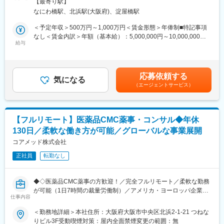
◎お昼休みの時間帯も自由なので、例えばお子様がおられる方の
【最寄り駅】
治験相談用資料や試験総括報告書、承認申請資料（CTDなど）の
場合、お子様の通院やご都合に合わせて業務時間を調整できま
なにわ橋駅、北浜駅(大阪府)、淀屋橋駅
作成を中心に、医薬品開発における各種ドキュメント作成業務
す。
（英語・日本語）をお任せします。
＜予定年収＞500万円～1,000万円＜賃金形態＞年俸制■特記事項
（自分の業務が終わるよう業務管理を行う必要はありますが、裁
なし＜賃金内訳＞年額（基本給）：5,000,000円～10,000,000円
量の大きい働き方ができます）
■業務の内容：
給与
＜月額＞416,666円～833,333円（12分割）＜昇給有無＞有＜残業
※現在、関東関西のほか、九州、中部、東北、海外在住の方もいま
具体的には、以下のような申請・報告関連資料の作成をご担当い
手当＞無＜給与補足＞※前職でのご経験・年収に応じて年収は考慮
す。
ただきます。
いたします。■年収構成：年俸制となります。賃金はあくまでも目
・会議や打ち合わせで必要な時は大阪・東京等へ出張（宿泊も伴
・オーファンドラッグ指定申請資料
安の金額であり、選考を通じて上下する可能性があります。月給
います）が発生します。
応募依頼する
・日本を含む各国規制当局への治験実施計画届（IND等）および
気になる
(月額)は固定手当を含めた表記です。
※国内出張の頻度は1~3回/年です。（海外出張はほとんどありませ
（エージェントサービス）
申請資料
ん。）
・各国規制当局とのガイダンスミーティングに向けた治験相談用
資料
■ワークライフバランス：
・国際名・一般的名称に関する申請資料
同社は、個人が最大限に能力を発揮できるよう働きやすい環境作
【フルリモート】医薬品CMC薬事・コンサル◆年休
・承認申請書（CTDを含む）
りに注力しております。男女問わず在宅勤務が可能です。また、
130日／柔軟な働き方が可能／グローバルな事業展開
・試験総括報告書（CSR） など
女性社員も多く、産休・育休取得実績も豊富で9割以上の復職率を
コアメッド株式会社
誇っており、長期就業が可能な環境・福利厚生が整っています。
■業務の特徴
正社員
転勤なし
・プロジェクトは個人単独ではなく、社内メンバーと連携しなが
変更の範囲：会社の定める業務
ら分担して推進しています。
・治験～承認申請まで幅広いフェーズに関わることで、医薬品開
◆◇医薬品CMC薬事の方歓迎！／完全フルリモート／柔軟な勤務
発全体を俯瞰できる経験を積むことができます。
が可能（1日7時間の裁量労働制）／アメリカ・ヨーロッパ企業と
仕事内容
事業展開／医薬品の薬事戦略・開発戦略のコンサルティング会社
■教育体制：
◆◇
＜勤務地詳細＞本社住所：大阪府大阪市中央区北浜2-1-21 つねな
通常医薬品メーカー出身が会員である関西医薬協会に、当社は会
りビル3F受動喫煙対策：屋内全面禁煙変更の範囲：無
員として登録しています。業界関連のセミナーにも参加すること