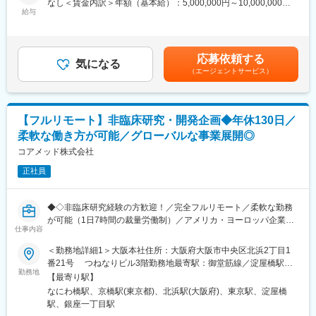
なし＜賃金内訳＞年額（基本給）：5,000,000円～10,000,000円
す。
・日米欧（MHLW／PMDA・FDA・EMA）を横断したグローバル
給与
＜月額＞416,666円～833,333円（12分割）＜昇給有無＞有＜残業
（自分の業務が終わるよう業務管理を行う必要はありますが、裁
薬事戦略の企画
手当＞無＜給与補足＞※前職でのご経験・年収を考慮の上決定致し
量の大きい働き方ができます）
・各種試験成績・申請資料の評価・分析
ます。■年収構成：年俸制となります。賃金はあくまでも目安の金
※現在、関東関西のほか、九州、中部、東北、海外在住の方もいま
・三極規制当局との事前相談を含むリエゾン業務および規制動向
額であり、選考を通じて上下する可能性があります。月給(月額)は
す。
応募依頼する
の調査・分析・アドバイス
気になる
固定手当を含めた表記です。
・会議や打ち合わせで必要な時は大阪・東京等へ出張（宿泊も伴
（エージェントサービス）
・新薬ライセンス導入時のデューデリジェンス対応
います）が発生します。
・承認取得に向けた各種申請業務、ガイダンス面談、規制対応全
※国内出張の頻度は1~3回/年です。（海外出張はほとんどありませ
般
ん。）
【フルリモート】非臨床研究・開発企画◆年休130日／
■業務の特徴：
■組織構成：
柔軟な働き方が可能／グローバルな事業展開◎
・プロジェクトは個人で完結させるのではなく、社内メンバーと
CMC担当11名（2名男性、9名女性）
連携しながら分担して推進しています。
コアメッド株式会社
30代～40代で構成されています。
・国内外の規制当局と関わりながら、国際基準での薬事戦略に携
お子様がおられる社員が多く、在宅勤務のため子育てしながらキ
正社員
われる環境です。
ャリアを築ける環境です。
こちらの組織には、内資外資の製薬企業でのCMC業務の経験者や
■教育体制：
研究所での経験、CMC薬事の経験者が多いです。
◆◇非臨床研究経験の方歓迎！／完全フルリモート／柔軟な勤務
通常医薬品メーカー出身が会員である関西医薬協会に、当社は会
が可能（1日7時間の裁量労働制）／アメリカ・ヨーロッパ企業と
員として登録しています。業界関連のセミナーにも参加すること
仕事内容
変更の範囲：会社の定める業務
事業展開／医薬品の薬事戦略・開発戦略のコンサルティング会社
ができ、メーカーと同じレベルの業界知識とマーケット感をアッ
◆◇
＜勤務地詳細1＞大阪本社住所：大阪府大阪市中央区北浜2丁目1
プデートできる環境です。
番21号 つねなりビル3階勤務地最寄駅：御堂筋線／淀屋橋駅受
■仕事内容：
勤務地
動喫煙対策：屋内全面禁煙＜勤務地詳細2＞東京支社住所：東京都
■働き方：
【最寄り駅】
承認申請・取得に向けた非（前）臨床開発戦略の構築・評価・分
千代田区丸の内1-11-1 パシフィックセンチュリープレイス丸の内
◎完全在宅勤務のため、拠点（東京・大阪）の近くにお住まいで
なにわ橋駅、京橋駅(東京都)、北浜駅(大阪府)、東京駅、淀屋橋
析・助言を中心としたコンサルティング業務をお任せします。
13階 受動喫煙対策：屋内全面禁煙変更の範囲：無
なくてもご就業いただけます。
駅、銀座一丁目駅
開発初期段階から関与し、医薬品開発の方向性を左右する戦略立
◎お昼休みの時間帯も自由なので、例えばお子様がおられる方の