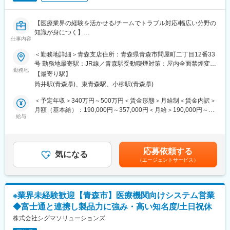
また自社開発製品である調剤薬局向けシステム「ElixirS」は、代
アップが見込めます。 ※実際に入社4年前後で所長になった中途入
理店を通じて全国の調剤薬局に導入されております。
社の方もいらっしゃいます。
【医療業界の経験を活かせる/チームでトラブル対応/幅広い分野の
変更の範囲：会社の定める業務
知識が身につく】
■会社情報：
仕事内容
当社は入院中に必要となるアメニティ(パジャマ・タオル・日用
■業務内容：
品）をレンタルするアメニティサポートシステムを提供している
＜勤務地詳細＞青森支店住所：青森県青森市問屋町二丁目12番33
医科、歯科、薬局、介護などの医療機関向けコンピュータシステ
会社です。
号 勤務地最寄駅：JR線／青森駅受動喫煙対策：屋内全面禁煙変更
ム（レセコン・電子薬歴・電子カルテ等）の開発および販売を手
レンタルだけでなく、病院・介護施設内での申込の受付業務から
勤務地
の範囲：会社の定める事業所
【最寄り駅】
掛ける同社にてシステム導入時のサポート職（インストラクタ
ご利用者への提供・回収・請求まで全て弊社で受け持っておりま
筒井駅(青森県)、東青森駅、小柳駅(青森県)
ー）として業務をご担当いただきます。
す。そのため医療・介護施設の業務負担の軽減もでき多くのメリ
ットがあります。拠点は北海道から九州まで展開し、毎年増収・
＜予定年収＞340万円～500万円＜賃金形態＞月給制＜賃金内訳＞
■業務詳細
増益と確実に業績伸長しています。
月額（基本給）：190,000円～357,000円＜月給＞190,000円～
具体的には下記の業務をご担当いただきます。
給与
357,000円＜昇給有無＞有＜残業手当＞有＜給与補足＞諸手当：
・システム導入時のサポート業務
変更の範囲：会社の定める業務
家族手当・住宅手当・地域手当※給与条件は、ご年齢・ご経験考慮
・お客様問い合わせの応対
の上決定致しますので、上記限りではございません。賃金はあく
・営業同行（システム導入時の製品概要、操作説明）
までも目安の金額であり、選考を通じて上下する可能性がありま
応募依頼する
・診療報酬改定など法令改正時のシステム変更
気になる
す。月給(月額)は固定手当を含めた表記です。
（エージェントサービス）
■顧客対応
業務を行う際は領域ごとにチーム制を敷いています。個人で担当
の企業を持つ事は無く、事業所のインストラクター全体で顧客の
※業界未経験歓迎【青森市】医療機関向けシステム営業
サポートを行います。
◆富士通と連携し製品力に強み・高い知名度/土日祝休
顧客の要望に応じて、設定の変更や運用フローの見直し提案等を
していただきます。
株式会社シグマソリューションズ
対応はオンライン、訪問のどちらも発生しますが、イメージとし