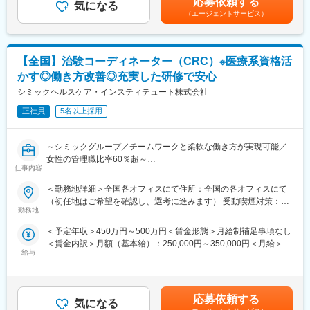
応募依頼する
気になる
月を支給賃金はあくまでも目安の金額であり、選考を通じて上下
れます。入社後1年間は、同社の介護施設において、お客様の日常
（エージェントサービス）
する可能性があります。月給(月額)は固定手当を含めた表記です。
生活中のサポート全般を担当いただきます。※雇用形態：無期正社
員
■業務の詳細：実務業務と並行して実務者研修資格の取得のための
【全国】治験コーディネーター（CRC）※医療系資格活
学校に通います。年に４回程度、本社の社員と面談をする中でご
自身の2年目以降のキャリアアプランを立て、ご希望も踏まえなが
かす◎働き方改善◎充実した研修で安心
ら、2年目以降の職種（施設 or 本社）が決定します。本社勤務に
シミックヘルスケア・インスティテュート株式会社
なりますと、経理、総務、人事など事務系の仕事が中心になりま
す。また、一度本社帰任した後でも、希望すれば現場復帰も可能
正社員
5名以上採用
です。
■就業環境：残業はほぼなし、休みもしっかり取得できるため非常
～シミックグループ／チームワークと柔軟な働き方が実現可能／
に働きやすい環境が整っております。定着率も高く実際にここ3年
女性の管理職比率60％超～
間で入社した新卒の離職率は6％と非常に低い数値です。また配属
仕事内容
■職務内容：超高齢化社会に突入し、様々な疾病に対して患者さん
先は現在のご住所から考慮し決定いたします。
や私たちのQOLを向上させるべく、新しい治療法を開発する必要
■研修制度：入社後1週間、本社で研修を行います。その後の配属
＜勤務地詳細＞全国各オフィスにて住所：全国の各オフィスにて
があります。今回はそのための治験を実施する際の患者さんおよ
先においても、国家資格をもった先輩社員によるマンツーマンの
（初任地はご希望を確認し、選考に進みます） 受動喫煙対策：そ
び医療機関のサポートを担う治験コーディネーター（通称CRC）
OJTを行いながら実務を覚えて頂きます。技術はすぐに身に付き
勤務地
の他（主要事業所は屋内全面禁煙）変更の範囲：会社の定める事
を募集しています。
ます。さらにレベルアップしたい方には外部の研修にも100％会
業所
＜予定年収＞450万円～500万円＜賃金形態＞月給制補足事項なし
・治験被験者である患者さんへの内容説明補助、ケア／相談
社が費用負担します。3ヶ月に1度はフォローアップ研修という形
＜賃金内訳＞月額（基本給）：250,000円～350,000円＜月給＞
・治験担当医師の補助
で本社研修を実施し、資格取得についても全面バックアップ。未
給与
250,000円～350,000円＜昇給有無＞有＜残業手当＞有＜給与補足
・検査／投薬スケジュール調整、治験データの管理 など
経験・無資格であっても安心できる研修制度は非常に整っていま
＞■賞与2回（昨年度実績：4.4ヶ月）賃金はあくまでも目安の金額
※職場は基本的に委託されている医療機関であるため、自宅からの
す。
であり、選考を通じて上下する可能性があります。月給(月額)は固
直行直帰が多いです。
定手当を含めた表記です。
■やりがい：CRCは疾病を抱えた患者さんやそれを治療しようと
応募依頼する
気になる
奮闘する医師やスタッフなど携わる相手が多いです。現在治療法