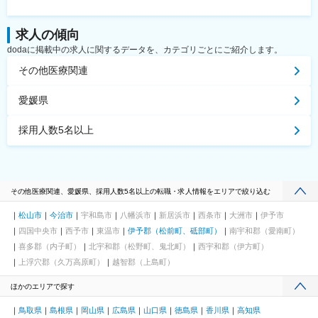
求人の傾向
dodaに掲載中の求人に関するデータを、カテゴリごとにご紹介します。
その他医療関連
愛媛県
採用人数5名以上
その他医療関連、愛媛県、採用人数5名以上の転職・求人情報をエリアで絞り込む
松山市
今治市
宇和島市
八幡浜市
新居浜市
西条市
大洲市
伊予市
四国中央市
西予市
東温市
伊予郡（松前町、砥部町）
南宇和郡（愛南町）
喜多郡（内子町）
北宇和郡（松野町、鬼北町）
西宇和郡（伊方町）
上浮穴郡（久万高原町）
越智郡（上島町）
ほかのエリアで探す
鳥取県
島根県
岡山県
広島県
山口県
徳島県
香川県
高知県