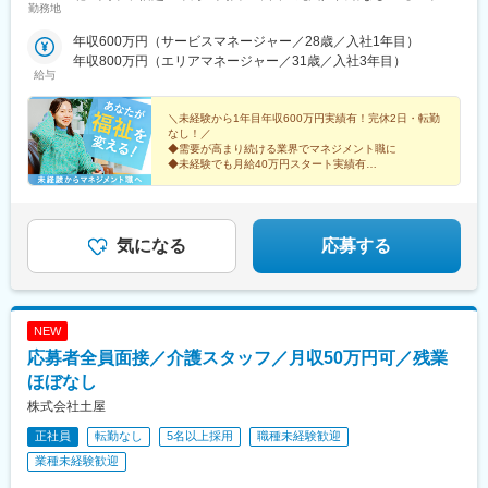
勤務地
／北海道、青森、岩手、宮城、山形、福島■関東甲信越／茨城、栃
木、群馬、埼玉、千葉、東京、神奈川、新潟、富山、山梨、長野■
年収600万円（サービスマネージャー／28歳／入社1年目）
東海／岐阜、静岡、愛知、三重■関西／滋賀、京都、大阪、兵庫、
年収800万円（エリアマネージャー／31歳／入社3年目）
奈良、和歌山■中国・四国／岡山、広島、山口、徳島、香川、愛
給与
媛、高知■九州／福岡、佐賀、長崎、熊本、大分、宮崎、鹿児島、
沖縄★【エリア勤務希望・移住希望の方優遇】：サポート制度も
＼未経験から1年目年収600万円実績有！完休2日・転勤
充実していますので、現在のお住まいに関わらずご希望をお知ら
なし！／
◆需要が高まり続ける業界でマネジメント職に
せください！☆『寮費無料プラン』あり（規定有）：下記勤務地
◆未経験でも月給40万円スタート実績有
希望・移住希望の方はお気軽にご相談ください！※【北海道】【東
◆30～40代の女性マネジャー多数活躍中
京都】【神奈川県】【新潟県】【三重県】【滋賀県】【沖縄県】
◆会社負担で資格取得可能
での勤務の場合★全国のご希望勤務地へU・Iターン可能・初期費
◆株式上場を目指す急成長ベンチャー
用会社負担等の移住支援あり（規定有）・U・Iターン転勤希望者
気になる
応募する
への1年間の支援あり（規定有）★江戸川・川崎・湘南・川越・香
川・徳島・青森にて新規事業所オープン！
NEW
応募者全員面接／介護スタッフ／月収50万円可／残業
ほぼなし
株式会社土屋
正社員
転勤なし
5名以上採用
職種未経験歓迎
業種未経験歓迎