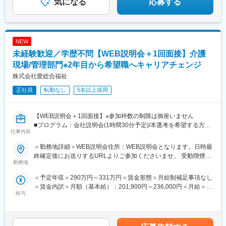
気になる
応募する
あり（無料）
NEW
未経験歓迎／学歴不問【WEB説明会＋1回面接】介護
現場/管理部門※2年目から希望職へキャリアチェンジ
株式会社愛総合福祉
正社員
転勤なし
5名以上採用
【WEB説明会＋1回面接】※参加枠数の制限は御座いません
■プログラム：会社説明会(1時間30分予定)/本選考を希望する方は
仕事内容
説明会の中で日程調整を実施。希望しない方は、ご退席いただい
て構いません。（後日の面接調整も可能です）
＜勤務地詳細＞WEB説明会住所：WEB説明会となります。日時最
■補足：本求人に応募後、選考会予約が出来ましたら、WEB会議
終確定後にお送りするURLよりご参加くださいませ。 受動喫煙対
参加用のURL・詳細情報をお送り致します。
勤務地
策：屋内全面禁煙
※応募時に参加可能日をお知らせ頂けるとスムーズに予約が進みま
＜予定年収＞290万円～331万円＜賃金形態＞月給制補足事項なし
す
＜賃金内訳＞月額（基本給）：201,900円～236,000円＜月給＞
■日時：月・木／13:30～15:00
給与
201,900円～236,000円＜昇給有無＞有＜残業手当＞有＜給与補足
＞※記載の年収は初年度のものです。2年目昇給あり。※記載の年
【企業・求人内容】
収は夜勤手当：1回5,000円の月6回分を含んだ金額となります。■
■業務の概要：同ポジションは、総合職社員として様々な部門のス
小規模多機能型居宅介護での勤務のみ、別途で送迎手当：10,000/
ペシャリストとして活躍する、幹部候補人材となることが期待さ