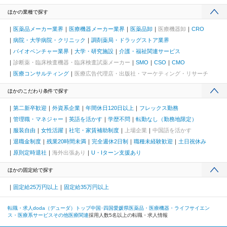
ほかの業種で探す
医薬品メーカー業界
医療機器メーカー業界
医薬品卸
医療機器卸
CRO
病院・大学病院・クリニック
調剤薬局・ドラッグストア業界
バイオベンチャー業界
大学・研究施設
介護・福祉関連サービス
診断薬・臨床検査機器・臨床検査試薬メーカー
SMO
CSO
CMO
医療コンサルティング
医療広告代理店・出版社・マーケティング・リサーチ
ほかのこだわり条件で探す
第二新卒歓迎
外資系企業
年間休日120日以上
フレックス勤務
管理職・マネジャー
英語を活かす
学歴不問
転勤なし（勤務地限定）
服装自由
女性活躍
社宅・家賃補助制度
上場企業
中国語を活かす
退職金制度
残業20時間未満
完全週休2日制
職種未経験歓迎
土日祝休み
原則定時退社
海外出張あり
U・Iターン支援あり
ほかの固定給で探す
固定給25万円以上
固定給35万円以上
転職・求人doda（デューダ）トップ
中国･四国
愛媛県
医薬品・医療機器・ライフサイエン
ス・医療系サービス
その他医療関連
採用人数5名以上の転職・求人情報