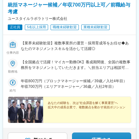
統括マネージャー候補／年収700万円以上可／前職給与
考慮
ユースタイルラボラトリー株式会社
正社員
5名以上採用
職種未経験歓迎
業種未経験歓迎
【業界未経験歓迎】複数事業所の運営・採用育成等をお任せ◆あ
なたのマネジメントスキルを活かして活躍◎
仕事内容
【全国拠点で活躍！マイカー勤務OK】養成期間後、全国の複数事
務所をマネジメントしていただきます。＼担当エリアは相談可
勤務地
能！／近隣エリアまたは全国から好きなエリアを相談できます！
《養成期間中の勤務地》現在は東京、横浜、埼玉、福岡の事業所
年収800万円（ブロックマネージャー候補／39歳／入社4年目）
で行っていますが、ご希望に合わせて、お住まいのエリアで行う
年収700万円（エリアマネージャー／36歳／入社2年目）
ことも可能です。また社宅の利用もできますので、ご面接時にお
給与
気軽にご相談ください。《養成期間後の勤務地》全国47都道府県
が対象※現在お住まいの地域又はジェネラルマネージャーと相談の
あなたの経験を、次は“社会課題を解く事業運営”へ
上決定《配属事業部について》障害福祉事業では「重度訪問介
拡大中の成長企業で、複数拠点を動かす統括ポジション
護」と「グループホーム」、高齢者事業では「訪問介護事業」を
展開しています。配属に関しては、適性や条件等に応じて、配属
の事業部を決定。あなたの適性や能力を活かせる適切な部署でご
活躍いただきます。※入社後のキャリアチェンジも可能です。気に
なる点はご相談ください。☆引越し手当支給・借り上げ社宅提供