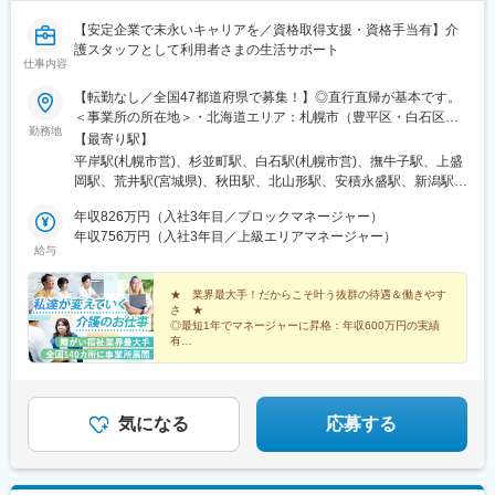
【安定企業で末永いキャリアを／資格取得支援・資格手当有】介
護スタッフとして利用者さまの生活サポート
仕事内容
【転勤なし／全国47都道府県で募集！】◎直行直帰が基本です。
＜事業所の所在地＞・北海道エリア：札幌市（豊平区・白石区）
勤務地
／函館市・東北エリア：岩手市／仙台市／秋田市／山形市／郡山
【最寄り駅】
市／弘前市・関東エリア：茨城市／栃木市／高崎市／大宮市／習
平岸駅(札幌市営)、杉並町駅、白石駅(札幌市営)、撫牛子駅、上盛
志野市／板橋区／多摩市／相模原市／藤沢市／甲府市・東海エリ
岡駅、荒井駅(宮城県)、秋田駅、北山形駅、安積永盛駅、新潟駅、
ア：静岡市／岡崎市／岐阜市／四日市市／名古屋市・北信越エリ
水戸駅、小山駅、高崎駅、大宮駅(埼玉県)、京成津田沼駅、志村坂
ア：新潟市／富山市／金沢市／福井市／長野市・関西エリア：大
年収826万円（入社3年目／ブロックマネージャー）
上駅、多摩センター駅、相模原駅、藤沢駅、国母駅、市役所前駅
阪市／宇治市／西宮市／奈良市／大津市／和歌山市／新宮市・中
年収756万円（入社3年目／上級エリアマネージャー）
(長野県)、県庁前駅(富山県)、上諸江駅、八ツ島駅、岐阜駅、静岡
給与
四国エリア：鳥取市／松江市／岡山市／福山市／広島市／下関市
駅、東岡崎駅、新瑞橋駅、中川原駅、瀬田駅(滋賀県)、宇治駅(奈
／徳島市／高松市／松山市／高知市・九州エリア：福岡市／糟屋
良線)、天満橋駅、西宮駅、奈良駅、六十谷駅、新宮駅、鳥取駅、
郡粕屋町／北九州市／久留米市／佐賀市／長崎市／熊本市／大分
★ 業界最大手！だからこそ叶う抜群の待遇＆働きやす
松江駅、備前西市駅、東福山駅、比治山橋駅、幡生駅、阿波富田
さ ★
市／宮崎市／鹿児島市／沖縄市※受動喫煙防止対策：敷地内禁煙※
駅、元山駅(香川県)、道後公園駅、知寄町二丁目駅、吉塚駅、柚須
◎最短1年でマネージャーに昇格：年収600万円の実績
駐車場あり！車、バイク、自転車などの通勤OK ※地域による※担
駅、木屋瀬駅、西鉄久留米駅、佐賀駅、茂里町駅、健軍町駅、大
有
当するご利用者のご自宅へ訪問していただきます。※ご希望をお伺
◎マネージャーへ昇格後は月給45万円以上可
分駅、宮崎駅、天文館通駅、古島駅、南平岸駅、新津田沼駅、志
◎残業ほぼなし／直行直帰OK！
いし、通いやすい範囲を考慮の上で訪問先を決定いたします！
村三丁目駅、権堂駅、新富町駅(富山県)、妙音通駅、谷町四丁目
駅、西宮駅(ＪＲ線)、新大宮駅、南区役所前駅、道後温泉駅、馬出
九大病院前駅、新木屋瀬駅、スタジアムシティノース駅、いづろ
気になる
応募する
通駅、長野駅、丸の内駅(富山県)、呼続駅、市役所前駅(広島県)、
浦上駅、甲東中学校前駅