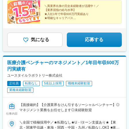
山、広島、山口、徳島、香川、愛媛、高知■九州／福岡、佐賀、長
＼異業界出身の完全未経験者が活躍中！／
崎、熊本、大分、宮崎、鹿児島、沖縄☆江戸川・川崎・湘南・川
【業界屈指の給与水準】
★入社1年で年収600万円実績あり
越・香川・徳島・青森・多摩川にて新規オープン★別事業へのキ
★明確なキャリアパス
ャリアチェンジによる昇格可能☆ページ下部「勤務地の一例」も
★介護経験ゼロからマネージャー輩出
ご参照ください【2／全国マネージャーコース】◆全国募集／引越
★資格取得費用は会社負担
し手当・社宅◆入社半年の養成期間中は東京・神奈川・埼玉／所
★完全週休2日／転勤なし・UIターン可
在地はHP参照⇒養成期間後の勤務地は現在お住まいの地域又はジ
気になる
応募する
ェネラルマネージャーと相談の上決定◆引越し手当支給・家賃無
料の借り上げ社宅提供☆早期キャリアアップしたい方に最適なポ
ジション
医療介護ベンチャーのマネジメント／1年目年収600万
円実績有
ユースタイルラボラトリー株式会社
正社員
転勤なし
5名以上採用
職種未経験歓迎
業種未経験歓迎
【面接確約】【介護業界をけん引するソーシャルベンチャー】◎
マネジメント業務をお任せします◎未経験歓迎
仕事内容
＼全国で積極採用中／★転勤なし★U・Iターン支援あり★【東
北・関東甲信越・東海・関西・中国・九州／転勤なしOK】■東北