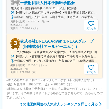
一般財団法人日本予防医学協会
変更の範囲：会社の定める業務
健診受付・健診補助事務／年休126日／土日祝休み
【転勤なし／錦糸町駅より徒歩5分】■東日本事業本部／東京都江東区毛利1-19-10 江間忠錦糸町ビル＜アクセス＞JR総武線（快速）、総武線（各駅停車）「錦糸町駅」南口より徒歩5分東京メトロ半蔵門線「錦糸町駅」B1出口より徒歩5分東京メトロ半蔵門線／都営新宿線「住吉駅」B2出口より徒歩5分※受動喫煙対策あり（オフィス内禁煙）
年収460万円／入社1年目 ※期末手当、住宅手当、残業手当（月10時間分）含む
掲載予定期間：
2026/7/13（月）
〜
2026/8/16（日）
気になる
更新日：
2026/7/13（月）
株式会社BREXA Advan(BREXAグループ
（旧株式会社アールピーエム ）)
データ入力事務／未経験歓迎／在宅案件多／医薬品関連／面接1回
【転勤なし・首都圏で積極採用！在宅・フルリモート案件も有り！大手・優良企業が中心♪】■本社／大阪市淀川区宮原3-5-36 新大阪トラストタワー19F変更の範囲、上記を除く当社関連勤務地◆プロジェクト先例東京23区内、横浜、大宮、千葉、その他＜配属先最寄り駅の一例＞飯田橋／日本橋／浜松町／信濃町／四ツ谷／池袋／蒲田 など※過去の配属先は勤務地一覧に記載◆POINT！#大手企業など約300社の取引先あり！（製薬メーカー、製薬関連企業、化粧品関連企業、臨床研究センターなど）#最寄り駅から徒歩5～10分圏内の通いやすいオフィス＃在宅勤務・在宅プロジェクト多数＃定時退社基本＆土日祝休み＃安定性抜群の医療業界で事務として活躍＃未経験入社8割×研修センターで手厚くフォロー＃産育休の取得実績100％#転居を伴う転勤なし※受動喫煙対策：オフィス内禁煙
年収500万円 (40代／経験6年) 年収480万円 (30代／経験4年)
掲載予定期間：
2026/7/2（木）
〜
2026/8/24（月）
気になる
更新日：
2026/7/9（木）
※求人応募数の多い順にランキングしています（非公開求人は除く）。
※集計対象期間：2026/7/31（金）～2026/8/6（木）
※事情により掲載終了予定日よりも前に求人募集が終了していることもご
ざいます。その場合は当サイトから応募はできませんので、あらかじめご
了承ください。
その他医療関連
の人気求人ランキングを詳しく見る