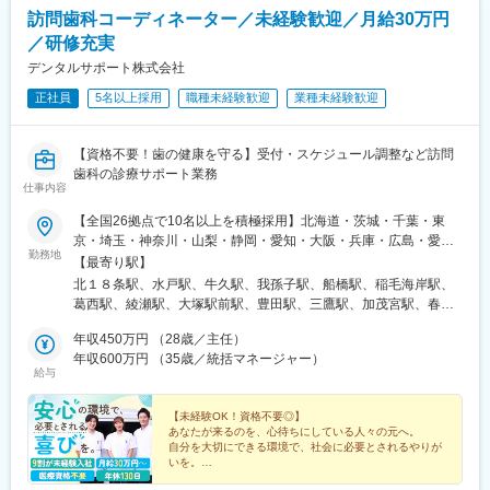
訪問歯科コーディネーター／未経験歓迎／月給30万円
／研修充実
デンタルサポート株式会社
正社員
5名以上採用
職種未経験歓迎
業種未経験歓迎
【資格不要！歯の健康を守る】受付・スケジュール調整など訪問
歯科の診療サポート業務
仕事内容
【全国26拠点で10名以上を積極採用】北海道・茨城・千葉・東
京・埼玉・神奈川・山梨・静岡・愛知・大阪・兵庫・広島・愛
勤務地
媛・福岡のいずれかの事業所勤務となります。▼募集事業所一覧
【最寄り駅】
★マークの事業所は積極採用中！北海道：札幌事業所（★）茨城
北１８条駅、水戸駅、牛久駅、我孫子駅、船橋駅、稲毛海岸駅、
県：水戸事業所（★）／牛久事業所（★）千葉県：柏事業所
葛西駅、綾瀬駅、大塚駅前駅、豊田駅、三鷹駅、加茂宮駅、春日
（★）／西船橋事業所／千葉事業所（★）東京都：西葛西事業所
部駅、羽生駅、川崎駅、湘南台駅、甲府駅、静岡駅、知立駅、千
／花畑事業所／大塚事業所（★）／八王子事業所／三鷹事業所
年収450万円 （28歳／主任）
代県庁口駅、香春口三萩野駅、土橋駅(愛媛県)、横川駅(広島県)、
（★）埼玉県：大宮事業所／春日部事業所／羽生事業所（★）神
年収600万円 （35歳／統括マネージャー）
東三国駅、高槻駅、明石駅、北１２条駅、京成船橋駅、大塚駅(東
給与
奈川県：川崎事業所／湘南台事業所山梨県：甲府営業所（★）静
京都)、八丁畷駅、馬出九大病院前駅、旦過駅、横川駅、東淀川
岡県：静岡営業所（★）愛知県：知立事業所大阪府：新大阪事業
駅、高槻市駅、山陽明石駅、東海神駅、巣鴨駅、京急川崎駅、横
所（★）／高槻事業所兵庫県：明石事業所広島県：広島事業所
【未経験OK！資格不要◎】
川一丁目駅、西新町駅
あなたが来るのを、心待ちにしている人々の元へ。
（★）愛媛県：松山事業所（★）福岡県：福岡事業所／小倉事業
自分を大切にできる環境で、社会に必要とされるやりが
所（★）※受動喫煙防止対策：屋内全面禁煙★全国で10名以上の
いを。
採用です！★勤務地は希望を十分考慮の上、決定します。★他の
★月給30万円～