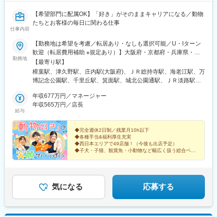
【希望部門に配属OK】「好き」がそのままキャリアになる／動物
たちとお客様の毎日に関わる仕事
仕事内容
【勤務地は希望を考慮／転居あり・なしも選択可能／U・Iターン
歓迎（転居費用補助 ※規定あり）】大阪府・京都府・兵庫県・奈
勤務地
良県・和歌山県・愛知県・徳島県・高知県・香川県・愛媛県・広
【最寄り駅】
島県・鳥取県・島根県・福岡県の直営店舗◎現在、愛知県・鳥取
樟葉駅、津久野駅、庄内駅(大阪府)、ＪＲ総持寺駅、海老江駅、万
県・中国地方エリアを積極採用中です！＜勤務地＞■大阪府／大阪
博記念公園駅、千里丘駅、箕面駅、城北公園通駅、ＪＲ淡路駅、
市・茨木市・吹田市・箕面市・堺市・岸和田市・泉佐野市・松原
喜連瓜破駅、河内天美駅、堺駅、泉ケ丘駅、上牧駅(大阪府)、久米
市・豊中市・枚方市・高槻市■京都府／京都市・八幡市・木津川市
年収677万円／マネージャー
田駅、井原里駅、住之江公園駅、西二見駅、伊丹駅(阪急線)、加古
■兵庫県／西宮市・伊丹市・加古川市・明石市・神戸市■奈良県／
年収565万円／店長
川駅、春日野道駅(阪神線)、西ノ京駅、大和高田駅、笠縫駅、浮孔
給与
奈良市・大和高田市・磯城郡田原本町・橿原市■和歌山県／和歌山
駅、高の原駅、ケーブル八幡宮山上駅、伏見駅(京都府)、茶山・京
市■愛知県／名古屋市・日進市・知多市・江南市■徳島県／板野郡
都芸術大学駅、東松江駅(和歌山県)、江南駅(愛知県)、古見駅(愛知
藍住町■香川県／高松市■愛媛県／今治市・伊予郡松前町■高知県
◆完全週休2日制／残業月10h以下
県)、港区役所駅、赤池駅(愛知県)、勝瑞駅、高知駅、伏石駅、古
◆各種手当&福利厚生充実
／高知市■広島県／広島市・福山市・廿日市市 ■鳥取県／鳥取市■
泉駅、今治駅、道上駅、廿日市市役所前・平良駅、商工センター
◆西日本エリアで49店舗！（今後も出店予定）
島根県／出雲市・松江市■福岡県／筑紫野市・北九州市◎受動喫煙
入口駅、湖山駅、松江駅、出雲市駅、朝倉街道駅、西小倉駅、野
◆子犬・子猫、観賞魚・小動物など幅広く扱う総合ペッ
対策：分煙※喫煙所あり
トショップ
田駅(阪神線)、公園東口駅、下新庄駅、大小路駅、岩屋駅(兵庫
「安定した就業環境」「好きな部門に配属OK」
県)、高田駅(奈良県)、元田中駅、東海通駅、新井口駅、天拝山
笑顔で働ける理由があります！
駅、平和通駅、野田阪神駅、淡路駅、花田口駅、灘駅、草津南
駅、小倉駅(福岡県)
気になる
応募する