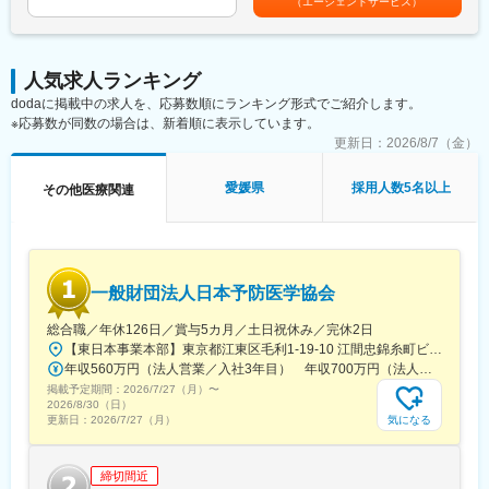
（エージェントサービス）
がなく苦しんでいる患者さんに対して薬を届けられたり、最前線
で治療にあたる医師やスタッフのサポートを行え、治験が無事に
終了すれば喜びはひとしおです。
■同社の教育体制：同社は同業他社からの転職だけでなく、看護師
人気求人ランキング
など未経験で転職してくる方も多いです。そのため教育体制が充
dodaに掲載中の求人を、応募数順にランキング形式でご紹介します。
実しています。入社は原則偶数月と決まっており、同期入社者と
※応募数が同数の場合は、新着順に表示しています。
ともに2週間弱本社にて集合研修を行います。会社のことや業務を
更新日：
2026/8/7（金）
遂行する上で必要な法令から実務まで座学中心でロープレを交え
ながら学んでいきます。その後、各拠点に配属され先輩社員から
愛媛県
採用人数5名以上
その他医療関連
業務を引継ぎながらOJT担当者とともに医療機関へ同行するな
ど、徐々に業務を身に着けていきます。確認テストやチェックシ
ートを用いながら習熟度を測り、入社後1年程度で一人で担当を持
てるようになります。なお、その後も定期的に中途入社者に対し
てフォローを行う体制が整っています。
一般財団法人日本予防医学協会
■同社の魅力：
・チームワーク：通常は1人で業務にあたることが多いですが、困
総合職／年休126日／賞与5カ月／土日祝休み／完休2日
ったときや先輩や上司がサポートしてくれるため、安心して進め
【東日本事業本部】東京都江東区毛利1-19-10 江間忠錦糸町ビル※訪問先からの直行直帰が可能です！＜アクセス＞・JR総武線（快速・各駅停車）／東京メトロ半蔵門線 錦糸町駅より徒歩5分・東京メトロ半蔵門線／都営新宿線 住吉駅より徒歩5分※受動喫煙対策:屋内全面禁煙
られます。また、家族の急な体調不良や突発休の場合にも周囲が
年収560万円（法人営業／入社3年目） 年収700万円（法人営業・チームリーダー／入社5年目）
代理対応をしてくれる風土があり、チームワークが強みです。
掲載予定期間：
・働きやすい環境：2019年度の月間の平均残業時間は12.1時間で
2026/7/27（月）
〜
2026/8/30（日）
した。管理職における女性比率も63.6%と、ライフイベントの多
気になる
更新日：
2026/7/27（月）
い女性も活躍しやすい環境です。正社員の場合、転勤可能性はあ
りますが、定期的にあるものではなく適性や希望に応じて配置し
ています。
締切間近