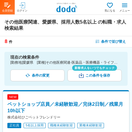
会員登録
ログイン
気になる
メニュー
その他医療関連、愛媛県、採用人数5名以上
の転職・求人
検索結果
8
条件で並び替え
件
現在の検索条件
[勤務地]愛媛県 [業種]その他医療関連-医薬品・医療機器・ライフサイエンス・医療系サービス [詳細条件](募集・採用情報)採用人数5名以上
新着求人をいつでもチェック
条件の変更
この条件を保存
NEW
ペットショップ店員／未経験歓迎／完休2日制／残業月
10h以下
株式会社ひごペットフレンドリー
正社員
5名以上採用
職種未経験歓迎
業種未経験歓迎