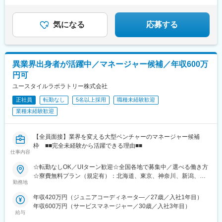
★年休130日／完全週休2日制／残業削減傾向
事業所へ応援も稀にあり。他事業所で得た気付きや学びを、長期
★社会貢献性抜群
的なキャリアにぜひ活かしてください！
★全国同時募集＆10名以上採用
気になる
応募する
異業界出身者が活躍中／マネージャー候補／年収600万
円可
ユースタイルラボラトリー株式会社
正社員
転勤なし
5名以上採用
職種未経験歓迎
業種未経験歓迎
【全員面接】業界を変える大型ベンチャーのマネージャー候補
枠 ■■完全未経験から活躍できる理由■■
仕事内容
☆転勤なしOK／UIターン歓迎☆全国各地で募集中／選べる働き方
☆寮費無料プラン（規定有）：北海道、東京、神奈川、新潟、三
勤務地
重、滋賀、沖縄☆マイカー通勤手当有【1／地元マネージャーコー
ス】◇地元採用・転勤なし可■東北／北海道、青森、岩手、宮城、
年収420万円（ジュニアコーディネータ―／27歳／入社1年目）
山形、福島■関東甲信越／茨城、栃木、群馬、埼玉、千葉、東京、
年収600万円（サービスマネージャー／30歳／入社3年目）
神奈川、新潟、富山、山梨、長野■東海／岐阜、静岡、愛知、三重
給与
■関西／滋賀、京都、大阪、兵庫、奈良、和歌山■中国・四国／岡