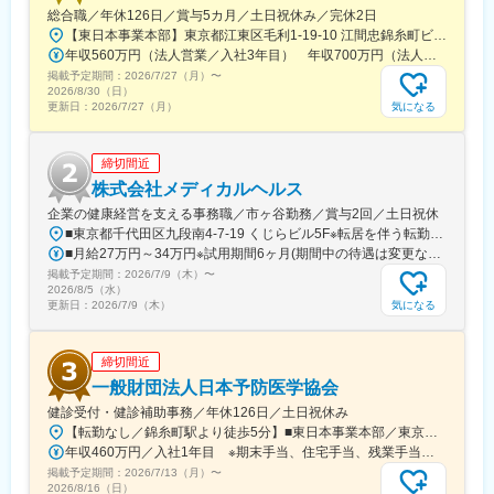
総合職／年休126日／賞与5カ月／土日祝休み／完休2日
ったときや先輩や上司がサポートしてくれるため、安心して進め
【東日本事業本部】東京都江東区毛利1-19-10 江間忠錦糸町ビル※訪問先からの直行直帰が可能です！＜アクセス＞・JR総武線（快速・各駅停車）／東京メトロ半蔵門線 錦糸町駅より徒歩5分・東京メトロ半蔵門線／都営新宿線 住吉駅より徒歩5分※受動喫煙対策:屋内全面禁煙
られます。また、家族の急な体調不良や突発休の場合にも周囲が
年収560万円（法人営業／入社3年目） 年収700万円（法人営業・チームリーダー／入社5年目）
代理対応をしてくれる風土があり、チームワークが強みです。
掲載予定期間：
・働きやすい環境：2019年度の月間の平均残業時間は12.1時間で
2026/7/27（月）
〜
2026/8/30（日）
した。管理職における女性比率も63.6%と、ライフイベントの多
気になる
更新日：
2026/7/27（月）
い女性も活躍しやすい環境です。正社員の場合、転勤可能性はあ
りますが、定期的にあるものではなく適性や希望に応じて配置し
ています。
締切間近
株式会社メディカルヘルス
変更の範囲：会社の定める業務
企業の健康経営を支える事務職／市ヶ谷勤務／賞与2回／土日祝休
■東京都千代田区九段南4-7-19 くじらビル5F※転居を伴う転勤なし【アクセス】・JR市ヶ谷駅 徒歩6分・地下鉄市ヶ谷駅 A3出口より 徒歩2分
■月給27万円～34万円※試用期間6ヶ月(期間中の待遇は変更なし)※残業代別途全額支給※年齢・経験・スキルを配慮して決定
掲載予定期間：
2026/7/9（木）
〜
2026/8/5（水）
気になる
更新日：
2026/7/9（木）
締切間近
一般財団法人日本予防医学協会
健診受付・健診補助事務／年休126日／土日祝休み
【転勤なし／錦糸町駅より徒歩5分】■東日本事業本部／東京都江東区毛利1-19-10 江間忠錦糸町ビル＜アクセス＞JR総武線（快速）、総武線（各駅停車）「錦糸町駅」南口より徒歩5分東京メトロ半蔵門線「錦糸町駅」B1出口より徒歩5分東京メトロ半蔵門線／都営新宿線「住吉駅」B2出口より徒歩5分※受動喫煙対策あり（オフィス内禁煙）
年収460万円／入社1年目 ※期末手当、住宅手当、残業手当（月10時間分）含む
掲載予定期間：
2026/7/13（月）
〜
2026/8/16（日）