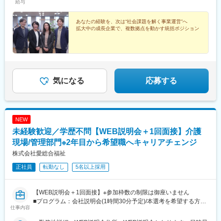
ことも可能です。また社宅の利用もできますので、ご面接時にお
給与
気軽にご相談ください。《養成期間後の勤務地》全国47都道府県
が対象※現在お住まいの地域又はジェネラルマネージャーと相談の
あなたの経験を、次は“社会課題を解く事業運営”へ
上決定《配属事業部について》障害福祉事業では「重度訪問介
拡大中の成長企業で、複数拠点を動かす統括ポジション
護」と「グループホーム」、高齢者事業では「訪問介護事業」を
展開しています。配属に関しては、適性や条件等に応じて、配属
の事業部を決定。あなたの適性や能力を活かせる適切な部署でご
活躍いただきます。※入社後のキャリアチェンジも可能です。気に
なる点はご相談ください。☆引越し手当支給・借り上げ社宅提供
気になる
応募する
あり（無料）
NEW
未経験歓迎／学歴不問【WEB説明会＋1回面接】介護
現場/管理部門※2年目から希望職へキャリアチェンジ
株式会社愛総合福祉
正社員
転勤なし
5名以上採用
【WEB説明会＋1回面接】※参加枠数の制限は御座いません
■プログラム：会社説明会(1時間30分予定)/本選考を希望する方は
仕事内容
説明会の中で日程調整を実施。希望しない方は、ご退席いただい
て構いません。（後日の面接調整も可能です）