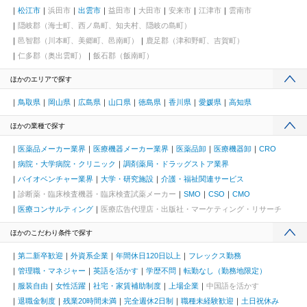
松江市
浜田市
出雲市
益田市
大田市
安来市
江津市
雲南市
隠岐郡（海士町、西ノ島町、知夫村、隠岐の島町）
邑智郡（川本町、美郷町、邑南町）
鹿足郡（津和野町、吉賀町）
仁多郡（奥出雲町）
飯石郡（飯南町）
ほかのエリアで探す
鳥取県
岡山県
広島県
山口県
徳島県
香川県
愛媛県
高知県
ほかの業種で探す
医薬品メーカー業界
医療機器メーカー業界
医薬品卸
医療機器卸
CRO
病院・大学病院・クリニック
調剤薬局・ドラッグストア業界
バイオベンチャー業界
大学・研究施設
介護・福祉関連サービス
診断薬・臨床検査機器・臨床検査試薬メーカー
SMO
CSO
CMO
医療コンサルティング
医療広告代理店・出版社・マーケティング・リサーチ
ほかのこだわり条件で探す
第二新卒歓迎
外資系企業
年間休日120日以上
フレックス勤務
管理職・マネジャー
英語を活かす
学歴不問
転勤なし（勤務地限定）
服装自由
女性活躍
社宅・家賃補助制度
上場企業
中国語を活かす
退職金制度
残業20時間未満
完全週休2日制
職種未経験歓迎
土日祝休み