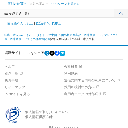
原則定時退社
海外出張あり
U・Iターン支援あり
ほかの固定給で探す
固定給25万円以上
固定給35万円以上
転職・求人doda（デューダ）トップ
中国･四国
島根県
医薬品・医療機器・ライフサイエン
ス・医療系サービス
その他医療関連
採用人数5名以上の転職・求人情報
転職サイト dodaをシェア
ヘルプ
会社概要
拠点一覧
利用規約
免責事項
通信に関する情報の利用について
サイトマップ
採用を検討中の方へ
PCサイトを見る
利用者データの外部送信
個人情報の取り扱いについて
個人情報保護方針