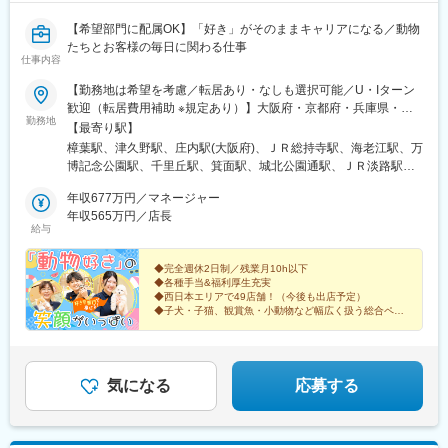
【希望部門に配属OK】「好き」がそのままキャリアになる／動物
たちとお客様の毎日に関わる仕事
仕事内容
【勤務地は希望を考慮／転居あり・なしも選択可能／U・Iターン
歓迎（転居費用補助 ※規定あり）】大阪府・京都府・兵庫県・奈
勤務地
良県・和歌山県・愛知県・徳島県・高知県・香川県・愛媛県・広
【最寄り駅】
島県・鳥取県・島根県・福岡県の直営店舗◎現在、愛知県・鳥取
樟葉駅、津久野駅、庄内駅(大阪府)、ＪＲ総持寺駅、海老江駅、万
県・中国地方エリアを積極採用中です！＜勤務地＞■大阪府／大阪
博記念公園駅、千里丘駅、箕面駅、城北公園通駅、ＪＲ淡路駅、
市・茨木市・吹田市・箕面市・堺市・岸和田市・泉佐野市・松原
喜連瓜破駅、河内天美駅、堺駅、泉ケ丘駅、上牧駅(大阪府)、久米
市・豊中市・枚方市・高槻市■京都府／京都市・八幡市・木津川市
年収677万円／マネージャー
田駅、井原里駅、住之江公園駅、西二見駅、伊丹駅(阪急線)、加古
■兵庫県／西宮市・伊丹市・加古川市・明石市・神戸市■奈良県／
年収565万円／店長
川駅、春日野道駅(阪神線)、西ノ京駅、大和高田駅、笠縫駅、浮孔
給与
奈良市・大和高田市・磯城郡田原本町・橿原市■和歌山県／和歌山
駅、高の原駅、ケーブル八幡宮山上駅、伏見駅(京都府)、茶山・京
市■愛知県／名古屋市・日進市・知多市・江南市■徳島県／板野郡
都芸術大学駅、東松江駅(和歌山県)、江南駅(愛知県)、古見駅(愛知
藍住町■香川県／高松市■愛媛県／今治市・伊予郡松前町■高知県
◆完全週休2日制／残業月10h以下
県)、港区役所駅、赤池駅(愛知県)、勝瑞駅、高知駅、伏石駅、古
◆各種手当&福利厚生充実
／高知市■広島県／広島市・福山市・廿日市市 ■鳥取県／鳥取市■
泉駅、今治駅、道上駅、廿日市市役所前・平良駅、商工センター
◆西日本エリアで49店舗！（今後も出店予定）
島根県／出雲市・松江市■福岡県／筑紫野市・北九州市◎受動喫煙
入口駅、湖山駅、松江駅、出雲市駅、朝倉街道駅、西小倉駅、野
◆子犬・子猫、観賞魚・小動物など幅広く扱う総合ペッ
対策：分煙※喫煙所あり
トショップ
田駅(阪神線)、公園東口駅、下新庄駅、大小路駅、岩屋駅(兵庫
「安定した就業環境」「好きな部門に配属OK」
県)、高田駅(奈良県)、元田中駅、東海通駅、新井口駅、天拝山
笑顔で働ける理由があります！
駅、平和通駅、野田阪神駅、淡路駅、花田口駅、灘駅、草津南
駅、小倉駅(福岡県)
気になる
応募する