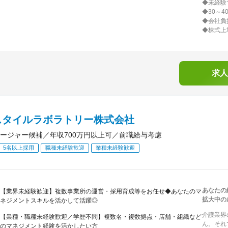
◆未経験
◆30～
◆会社負
◆株式上
求人
スタイルラボラトリー株式会社
ージャー候補／年収700万円以上可／前職給与考慮
5名以上採用
職種未経験歓迎
業種未経験歓迎
あなたの
【業界未経験歓迎】複数事業所の運営・採用育成等をお任せ◆あなたのマ
拡大中の
ネジメントスキルを活かして活躍◎
介護業界
【業種・職種未経験歓迎／学歴不問】複数名・複数拠点・店舗・組織など
ん。それ
のマネジメント経験を活かしたい方