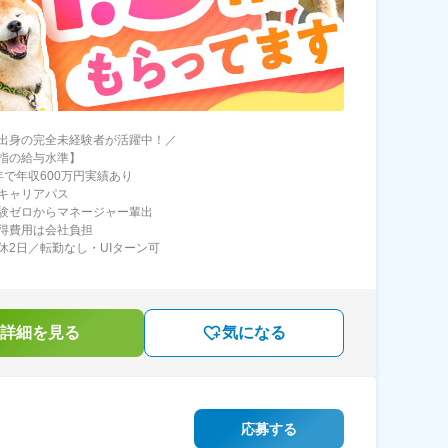
出身の完全未経験者が活躍中！／
指の給与水準】
年で年収600万円実績あり
キャリアパス
験ゼロからマネージャー輩出
得費用は会社負担
休2日／転勤なし・UIターン可
詳細を見る
気になる
応募する