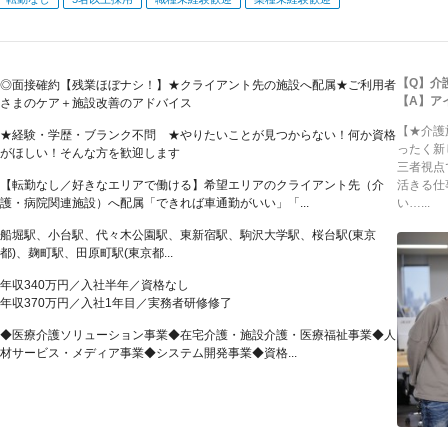
【Q】介
◎面接確約【残業ほぼナシ！】★クライアント先の施設へ配属★ご利用者
【A】ア
さまのケア＋施設改善のアドバイス
【★介護
★経験・学歴・ブランク不問 ★やりたいことが見つからない！何か資格
ったく新
がほしい！そんな方を歓迎します
三者視点
【転勤なし／好きなエリアで働ける】希望エリアのクライアント先（介
活きる仕
護・病院関連施設）へ配属「できれば車通勤がいい」「...
い…...
船堀駅、小台駅、代々木公園駅、東新宿駅、駒沢大学駅、桜台駅(東京
都)、麹町駅、田原町駅(東京都...
年収340万円／入社半年／資格なし
年収370万円／入社1年目／実務者研修修了
◆医療介護ソリューション事業◆在宅介護・施設介護・医療福祉事業◆人
材サービス・メディア事業◆システム開発事業◆資格...