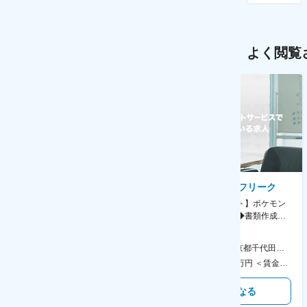
よく閲覧
AGC株式会社
株式会社ゲームフリーク
【横浜※一般職/転勤なし】庶
【庶務アシスタント】ポケモン
務・事務担当～開発部材の発注
シリーズ開発企業◆書類作成・
やDXに向けたシステム利用等～
データ入力など◆年休126日・
食事補助あり◎
AGC横浜テクニカルセンター 住所：神奈川県横浜市鶴見区末広町1-1 勤務地最寄駅：JR線／弁天橋駅 受動喫煙対策：敷地内喫煙可能場所あり 変更の範囲：無
本社 住所：東京都千代田区神田錦町2-2-1 KANDASQUARE 受動喫煙対策：屋内全面禁煙 変更の範囲：会社の定める事業所
400万円～550万円 ＜賃金形態＞ 月給制 固定給＋業績給 ＜賃金内訳＞ 月額（基本給）：230,000円～280,000円 ＜月給＞ 230,000円～280,000円 ＜昇給有無＞ 有 ＜残業手当＞ 有 ＜給与補足＞ ※上記はあくまで最低保証額です。実際にはこれまでの経験やスキルを考慮の上、決定します。 年収には残業代は含めておりません。 ■昇給：年1回 ■賞与：年2回 賃金はあくまでも目安の金額であり、選考を通じて上下する可能性があります。 月給(月額)は固定手当を含めた表記です。
350万円～500万円 ＜賃金形態＞ 月給制 ＜賃金内訳＞ 月額（基本給）：215,000円～307,000円 固定残業手当/月：76,700円～110,000円（固定残業時間45時間0分/月） 超過した時間外労働の残業手当は追加支給 ＜月給＞ 291,700円～417,000円（一律手当を含む） ＜昇給有無＞ 有 ＜残業手当＞ 有 ＜給与補足＞ ※経験・能力を考慮の上、年齢に関わりなく当社規定により優遇します。 賃金はあくまでも目安の金額であり、選考を通じて上下する可能性があります。 月給(月額)は固定手当を含めた表記です。
気になる
気になる