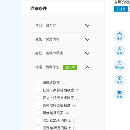
医療介護
詳細条件
正社員
休日・働き方
仕事
募集・採用情報
会社・職場の環境
対象
待遇・福利厚生
選択中
勤務地
給与
退職金制度
(
0
)
社宅・家賃補助制度
(
4
)
事業
育児・託児支援制度
(
3
)
資格取得支援制度
(
4
)
研修制度充実
(
4
)
固定給25万円以上
(
4
)
固定給35万円以上
(
3
)