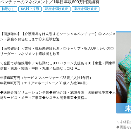
ベンチャーのマネジメント／1年目年収600万円実績有
転勤なし
5名以上採用
職種未経験歓迎
業種未経験歓迎
【面接確約】【介護業界をけん引するソーシャルベンチャー】◎マネジメ
ント業務をお任せします◎未経験歓迎
【面談確約】＜業種・職種未経験歓迎＞◎キャリア・収入UPしたい方◎
リーダー・マネジメント経験者も歓迎
＼全国で積極採用中／★転勤なし★U・Iターン支援あり★【東北・関東甲
信越・東海・関西・中国・九州／転勤なしOK】■...
年収600万円（サービスマネージャー／28歳／入社1年目）
年収800万円（エリアマネージャー／31歳／入社3年目）
◆医療介護ソリューション事業◆在宅介護・施設介護・医療福祉事業◆人
材サービス・メディア事業◆システム開発事業◆資格...
＼未経験
◆需要が