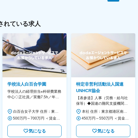
されている求人
学校法人白百合学園
特定非営利活動法人国連
UNHCR協会
学校法人の経理担当※科研費業務
中心◇正社員／実働7.5h／年休
【表参道】人事（労務・給与社
130日／1881年創立の伝統女子
保等）◆国連の難民支援機関の
大学
活動を支える日本公式支援窓口
白百合女子大学 住所：東京都調布市緑ヶ丘1-25 勤務地最寄駅：京王線／仙川駅 受動喫煙対策：屋内全面禁煙 変更の範囲：会社の定める事業所
本社 住所：東京都港区南青山6-10-11 ウェスレーセンター3F 勤務地最寄駅：地下鉄各線／表参道駅 受動喫煙対策：屋内全面禁煙 変更の範囲：会社の定める事業所（リモートワーク含む）
◆正職員登用前提
500万円～700万円 ＜賃金形態＞ 月給制 ＜賃金内訳＞ 月額（基本給）：280,000円～430,000円 ＜月給＞ 280,000円～430,000円 ＜昇給有無＞ 有 ＜残業手当＞ 有 ＜給与補足＞ ※年齢・過去の経験に基づき、本学規定に合わせ決定 【残業手当】有 /残業時間に応じて全額支給（※想定年収に含む） 【各種手当】扶養手当/住宅手当/通勤手当 等 【賞与】年2回（6月、12月） 【昇給】年1回（4月） 賃金はあくまでも目安の金額であり、選考を通じて上下する可能性があります。 月給(月額)は固定手当を含めた表記です。
450万円～550万円 ＜賃金形態＞ 月給制 ＜賃金内訳＞ 月額（基本給）：340,000円～420,000円 ＜月給＞ 340,000円～420,000円 ＜昇給有無＞ 有 ＜残業手当＞ 有 ＜給与補足＞ ※能力・経験によって決定します。 ■賞与あり（業績評価に応じて支給） 賃金はあくまでも目安の金額であり、選考を通じて上下する可能性があります。 月給(月額)は固定手当を含めた表記です。
気になる
気になる