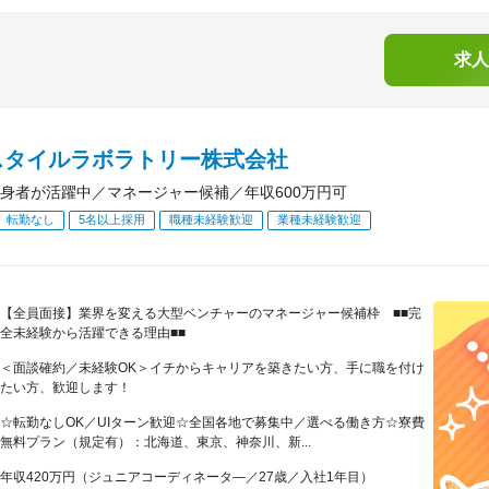
求人
スタイルラボラトリー株式会社
身者が活躍中／マネージャー候補／年収600万円可
転勤なし
5名以上採用
職種未経験歓迎
業種未経験歓迎
【全員面接】業界を変える大型ベンチャーのマネージャー候補枠 ■■完
全未経験から活躍できる理由■■
＜面談確約／未経験OK＞イチからキャリアを築きたい方、手に職を付け
たい方、歓迎します！
☆転勤なしOK／UIターン歓迎☆全国各地で募集中／選べる働き方☆寮費
無料プラン（規定有）：北海道、東京、神奈川、新...
年収420万円（ジュニアコーディネータ―／27歳／入社1年目）