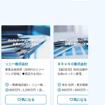
ソニー株式会社
ＢＲＵＮＯ株式会社
事業企画管理（SONYのイメー
【週2在宅】30代活躍中◆商品
ジング領域）◆英語力を活か
企画※キッチン家電
す/CFO管轄＃SECCFO0027
◆「BRUNO」新商品の企画／企
画～調達／働き方◎
＜勤務地詳細1＞ ソニー株式会社 住所：神奈川県横浜市西区みなとみらい5-1-1 受動喫煙対策：屋内全面禁煙 ＜勤務地詳細2＞ ソニーシティ大崎 住所：東京都品川区大崎2-10-1 勤務地最寄駅：JR線／大崎駅 受動喫煙対策：屋内全面禁煙 変更の範囲：会社の定める事業所（リモートワーク含む）
本社 住所：東京都新宿区西新宿6丁目22-1 新宿スクエアタワー B1階 勤務地最寄駅：東京メトロ丸ノ内線／西新宿駅 受動喫煙対策：屋内全面禁煙 変更の範囲：会社の定める事業所（リモートワーク含む）
600万円～1,200万円 ＜賃金形態＞ 月給制 ＜賃金内訳＞ 月額（基本給）：350,000円～500,000円 ＜月給＞ 350,000円～500,000円 ＜昇給有無＞ 有 ＜残業手当＞ 有 ＜給与補足＞ ※年収は経験や能力を考慮の上、当社規定により決定します。 賃金はあくまでも目安の金額であり、選考を通じて上下する可能性があります。 月給(月額)は固定手当を含めた表記です。
400万円～600万円 ＜賃金形態＞ 月給制 経験・能力を考慮の上、優遇いたします。 ＜賃金内訳＞ 月額（基本給）：300,000円～450,000円 ＜月給＞ 300,000円～450,000円 ＜昇給有無＞ 有 ＜残業手当＞ 有 ＜給与補足＞ ・賞与実績：年2回 ・昇給：年1回 ※半年毎に評価を行い、評価が高ければ年齢に関係なく昇給・昇格していきます。創造性の高い人・新しいことにチャレンジした人が高い評価を得られます。 賃金はあくまでも目安の金額であり、選考を通じて上下する可能性があります。 月給(月額)は固定手当を含めた表記です。
気になる
気になる