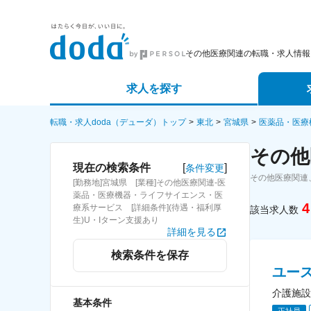
その他医療関連の転職・求人情報
求人を探す
詳細条件から探す
エージェ
転職・求人doda（デューダ）トップ
東北
宮城県
医薬品・医療
その他
新着求人から探す
スカウト
[
]
現在の検索条件
条件変更
その他医療関連
[勤務地]宮城県 [業種]その他医療関連-医
求人特集から探す
パートナ
薬品・医療機器・ライフサイエンス・医
4
療系サービス [詳細条件](待遇・福利厚
該当求人数
生)U・Iターン支援あり
詳細を見る
検索条件を保存
ユー
介護施設
基本条件
正社員