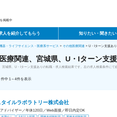
を掲載中
求人を紹介してもらう
知りたい・聞きたい
ントサービス
転職ノウハウ
機器・ライフサイエンス・医療系サービス
その他医療関連
U・Iターン支援あ
医療関連、宮城県、U・Iターン支援
サービス
データで見る転職
、宮城県、U・Iターン支援ありの転職・求人検索結果です。左の求人検索条件にて
ーエージェントサービス
コラム・インタビュー
件中
1～4
件
を表示
転職Q&A
スタイルラボラトリー株式会社
アドバイザー／年休120日／Web面接／即日内定OK
転勤なし
5名以上採用
職種未経験歓迎
業種未経験歓迎