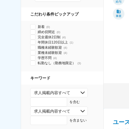
給与
こだわり条件ピックアップ
事業
新着
(
0
)
締め切間近
(
0
)
完全週休2日制
(
4
)
年間休日120日以上
(
1
)
職種未経験歓迎
(
4
)
業種未経験歓迎
(
4
)
学歴不問
(
4
)
転勤なし（勤務地限定）
(
3
)
キーワード
求人掲載内容すべて
を含む
求人掲載内容すべて
を含まない
ユー