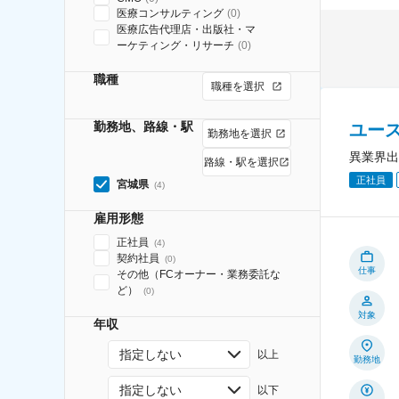
医療コンサルティング
(
0
)
医療広告代理店・出版社・マ
ーケティング・リサーチ
(
0
)
職種
職種を選択
勤務地、路線・駅
ユー
勤務地を選択
異業界出
路線・駅を選択
正社員
宮城県
(
4
)
雇用形態
正社員
(
4
)
契約社員
(
0
)
仕事
その他（FCオーナー・業務委託な
ど）
(
0
)
対象
年収
指定しない
以上
勤務地
指定しない
以下