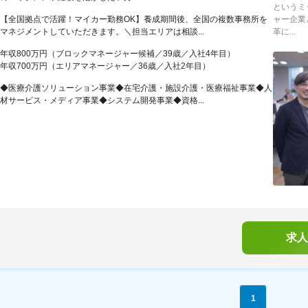
というミ
【全国拠点で活躍！マイカー勤務OK】養成期間後、全国の複数事務所を
ャー企業
マネジメントしていただきます。＼担当エリアは相談...
革に...
年収800万円（ブロックマネージャー候補／39歳／入社4年目）
年収700万円（エリアマネージャー／36歳／入社2年目）
◆医療介護ソリューション事業◆在宅介護・施設介護・医療福祉事業◆人
材サービス・メディア事業◆システム開発事業◆資格...
求人
1