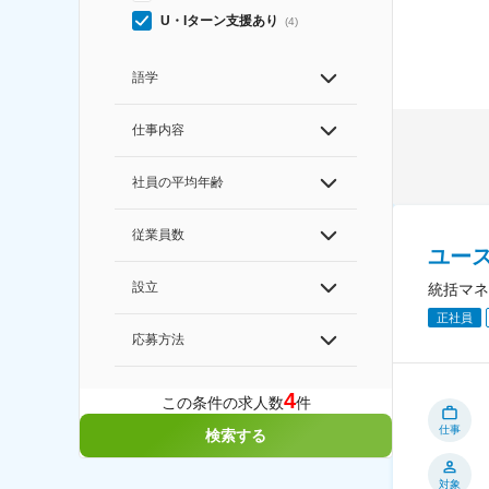
U・Iターン支援あり
(
4
)
語学
仕事内容
社員の平均年齢
従業員数
ユー
設立
統括マネ
正社員
応募方法
4
この条件の求人数
件
仕事
検索する
対象