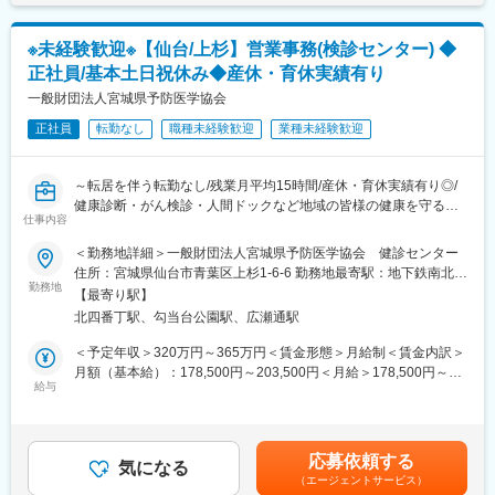
■就業環境について：
※未経験歓迎※【仙台/上杉】営業事務(検診センター) ◆
ワークライフバランスを両立しながらはたらくことが可能です。
正社員/基本土日祝休み◆産休・育休実績有り
繁忙期の4月～11月は土曜日隔週出社となりますが、12～3月は完
全週休二日制となります。
一般財団法人宮城県予防医学協会
正社員
転勤なし
職種未経験歓迎
業種未経験歓迎
■当協会について：
『お客様のニーズを迅速かつ的確に捉え、精度の高い検査技術を
もって、みなさまに喜ばれ信頼される健診をお届けする』が我々
～転居を伴う転勤なし/残業月平均15時間/産休・育休実績有り◎/
のモットーです。
健康診断・がん検診・人間ドックなど地域の皆様の健康を守る～
【健康日本２１】の基本方針をふまえ、みなさまの健康づくりや
仕事内容
■職務内容について：
生涯にわたる健康管理のお手伝いをさせていただくために、みな
主に、健診センターの営業窓口として電話やメールでお客様と健
＜勤務地詳細＞一般財団法人宮城県予防医学協会 健診センター
さま一人一人に目を向けた細やかなサービスをご提供いたしま
診のお打ち合わせを行い、ご希望の健診内容を健診システムに契
住所：宮城県仙台市青葉区上杉1-6-6 勤務地最寄駅：地下鉄南北線
す。
約情報として作成・管理します。
勤務地
線／北四番丁駅受動喫煙対策：敷地内全面禁煙変更の範囲：会社
昭和６２年設立から長い間、宮城県に密着した検診事業を展開し
【最寄り駅】
＜業務詳細＞
の定める事業所
ており、安定性が高く、退職金制度もございます。宮城県で長く
北四番丁駅、勾当台公園駅、広瀬通駅
・電話応対全般（健診予約、健康診断等に関するお問い合わせな
安定的に勤めたい方にもおすすめです。
ど）
＜予定年収＞320万円～365万円＜賃金形態＞月給制＜賃金内訳＞
・電話やメール等でお申し込みのあった健康診断の予約受付業務
月額（基本給）：178,500円～203,500円＜月給＞178,500円～
変更の範囲：会社の定める業務
・健康診断システムを利用し契約情報やお客様情報の入力・確認
給与
203,500円＜昇給有無＞有＜残業手当＞有＜給与補足＞※給与は経
業務
験・能力を考慮して決定します■賞与：年2回（2.5～4.5ヶ月分
・受診票作成及び発送業務
評価により変動）■昇給：あり（0円～5,000円 前年度実績）賃
・請求書作成業務
金はあくまでも目安の金額であり、選考を通じて上下する可能性
応募依頼する
・簡易的な経理業務（小口現金、売上金管理、銀行への入金・両
気になる
があります。月給(月額)は固定手当を含めた表記です。
（エージェントサービス）
替）