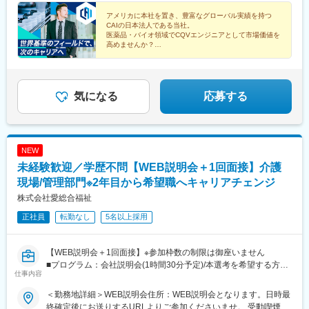
アメリカに本社を置き、豊富なグローバル実績を持つ
CAIの日本法人である当社。
医薬品・バイオ領域でCQVエンジニアとして市場価値を
高めませんか？
◎年収800万円以上
◎完全週休2日制
◎グローバル基準の環境
◎トレーニング制度充実
気になる
応募する
NEW
未経験歓迎／学歴不問【WEB説明会＋1回面接】介護
現場/管理部門※2年目から希望職へキャリアチェンジ
株式会社愛総合福祉
正社員
転勤なし
5名以上採用
【WEB説明会＋1回面接】※参加枠数の制限は御座いません
■プログラム：会社説明会(1時間30分予定)/本選考を希望する方は
仕事内容
説明会の中で日程調整を実施。希望しない方は、ご退席いただい
て構いません。（後日の面接調整も可能です）
＜勤務地詳細＞WEB説明会住所：WEB説明会となります。日時最
■補足：本求人に応募後、選考会予約が出来ましたら、WEB会議
終確定後にお送りするURLよりご参加くださいませ。 受動喫煙対