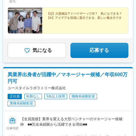
給与
児島※☆各所に契約施設があり、住む場所が変わってもキャリアを
駅、大宮駅(埼玉県)、南与野駅、蒲生駅、花崎駅、行田駅、北本
長期的に築くことができます！（※印のエリアは経験者のみ採用中
駅、和光市駅、岩槻駅、志久駅、戸塚安行駅、久喜駅、浜野駅、
です）☆勤務地住所は一例となります。━━【転居希望者向けの
【Q】介護施設アドバイザーって何？ 私にもできる？
六実駅、常盤平駅、みどり台駅、柏駅、小机駅、古淵駅、高座渋
【A】アイデアを現場に還元できる、新しい働き方です
働き方も】━━将来的に地元を離れたい方は、半年ほど地元勤務
谷駅、横浜駅、辻堂駅、淵野辺駅、いずみ中央駅、越後赤塚駅、
後、東京神奈川など首都圏への転勤も可能！移住支援制度（費用
新潟駅、見附駅、名鉄岐阜駅、松本駅、積志駅、東静岡駅、桜橋
会社負担）もあり、早期キャリアアップも見込めます！
駅(静岡県)、小垣江駅、北新川駅、神領駅、名鉄名古屋駅、小野駅
(京都府)、北野白梅町駅、上桂駅、西向日駅、今出川駅、福知山
駅、神宮丸太町駅、古市駅(大阪府)、大日駅、門真南駅、瑞光四丁
目駅、星ケ丘駅(大阪府)、城北公園通駅、南巽駅、崇禅寺駅、尼崎
気になる
応募する
駅(阪神線)、山陽天満駅、加古川駅、新神戸駅、住吉駅(兵庫県・
東海道)、香櫨園駅、中山寺駅、大久保駅(兵庫県)、舞子公園駅、
六甲駅、富雄駅、横川駅、小網町駅、吉塚駅、茶山駅(福岡県)、九
大学研都市駅、福大前駅、竜田口駅、熊本駅、和歌山市駅、県庁
異業界出身者が活躍中／マネージャー候補／年収600万
通り駅、代々木八幡駅、立場駅
円可
ユースタイルラボラトリー株式会社
正社員
転勤なし
5名以上採用
職種未経験歓迎
業種未経験歓迎
【全員面接】業界を変える大型ベンチャーのマネージャー候補
枠 ■■完全未経験から活躍できる理由■■
仕事内容