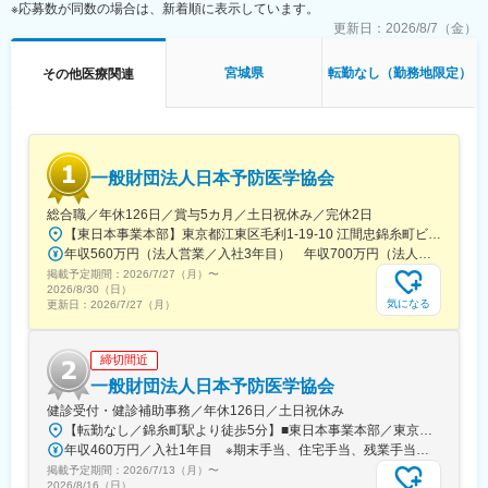
員として登録しています。業界関連のセミナーにも参加すること
※応募数が同数の場合は、新着順に表示しています。
変更の範囲：会社の定める業務
ができ、メーカーと同じレベルの業界知識とマーケット感をアッ
更新日：
2026/8/7（金）
プデートできる環境です。
宮城県
転勤なし（勤務地限定）
その他医療関連
■働き方：
◎完全在宅勤務のため、拠点（東京・大阪）の近くにお住まいで
なくてもご就業いただけます。
◎お昼休みの時間帯も自由なので、例えばお子様がおられる方の
場合、お子様の通院やご都合に合わせて業務時間を調整できま
一般財団法人日本予防医学協会
す。
（自分の業務が終わるよう業務管理を行う必要はありますが、裁
総合職／年休126日／賞与5カ月／土日祝休み／完休2日
量の大きい働き方ができます）
【東日本事業本部】東京都江東区毛利1-19-10 江間忠錦糸町ビル※訪問先からの直行直帰が可能です！＜アクセス＞・JR総武線（快速・各駅停車）／東京メトロ半蔵門線 錦糸町駅より徒歩5分・東京メトロ半蔵門線／都営新宿線 住吉駅より徒歩5分※受動喫煙対策:屋内全面禁煙
※現在、関東関西のほか、九州、中部、東北、海外在住の方もいま
年収560万円（法人営業／入社3年目） 年収700万円（法人営業・チームリーダー／入社5年目）
す。
掲載予定期間：
・会議や打ち合わせで必要な時は大阪・東京等へ出張（宿泊も伴
2026/7/27（月）
〜
2026/8/30（日）
います）が発生します。
気になる
更新日：
2026/7/27（月）
※国内出張の頻度は1~3回/年です。（海外出張の可能性も一部ござ
います）
締切間近
■ワークライフバランス：
一般財団法人日本予防医学協会
同社は、個人が最大限に能力を発揮できるよう働きやすい環境作
健診受付・健診補助事務／年休126日／土日祝休み
りに注力しております。男女問わず在宅勤務が可能です。また、
【転勤なし／錦糸町駅より徒歩5分】■東日本事業本部／東京都江東区毛利1-19-10 江間忠錦糸町ビル＜アクセス＞JR総武線（快速）、総武線（各駅停車）「錦糸町駅」南口より徒歩5分東京メトロ半蔵門線「錦糸町駅」B1出口より徒歩5分東京メトロ半蔵門線／都営新宿線「住吉駅」B2出口より徒歩5分※受動喫煙対策あり（オフィス内禁煙）
女性社員も多く、産休・育休取得実績も豊富で9割以上の復職率を
年収460万円／入社1年目 ※期末手当、住宅手当、残業手当（月10時間分）含む
誇っており、長期就業が可能な環境・福利厚生が整っています。
掲載予定期間：
2026/7/13（月）
〜
2026/8/16（日）