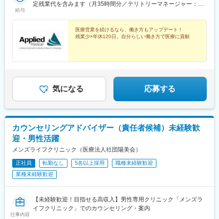
ロ千代田線「新御茶ノ水」、丸ノ内線「淡路町」徒歩6分・
定残業代を含みます（月35時間分／テリトリーマネージャー：10
変更の範囲：会社の定める業務
給与
JR「神田」徒歩7分※受動喫煙対策：屋内全面禁煙
万円～）※上記を超える時間外労働分は追加で支給します※経験・
能力・スキルを考慮のうえ決定します※詳細はオファー時にご確認
ください
医療営業を続けるなら、働き方もアップデート！
残業少×年休120日。自分らしい働き方で医療に貢献
気になる
応募する
カウンセリングアドバイザー（責任者候補）未経験歓
迎・男性活躍
メンズライフクリニック（医療法人社団陽美会）
正社員
転勤なし
5名以上採用
職種未経験歓迎
業種未経験歓迎
【未経験歓迎！目指せる高収入】男性専用クリニック「メンズラ
イフクリニック」でのカウンセリング・案内
仕事内容