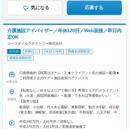
気になる
応募する
介護施設アドバイザー／年休120日／Web面接／即日内
定OK
ユースタイルラボラトリー株式会社
正社員
転勤なし
5名以上採用
職種未経験歓迎
業種未経験歓迎
◎面接確約【残業ほぼナシ！】★クライアント先の施設へ配属★
ご利用者さまのケア＋施設改善のアドバイス
仕事内容
【転勤なし／好きなエリアで働ける】希望エリアのクライアント
先（介護・病院関連施設）へ配属「できれば車通勤がいい」「未
勤務地
経験なので先輩スタッフと一緒に働きたい」等ご相談ください！
【最寄り駅】
━━【配属エリア】━━＜1＞北海道・東北／北海道、岩手※、宮
船堀駅、小台駅、代々木公園駅、東新宿駅、駒沢大学駅、桜台駅
城、福島＜2＞北関東／茨城、栃木、群馬＜3＞首都圏／東京、神
(東京都)、麹町駅、田原町駅(東京都)、不動前駅、八王子駅、中野
奈川、埼玉、千葉＜4＞甲信越／長野、新潟＜5＞東海／愛知、静
坂上駅、調布駅、蓮根駅、後楽園駅、東久留米駅、苗穂駅、琴似
岡、岐阜＜6＞関西／大阪、京都、兵庫、和歌山、奈良※＜7＞中
年収340万円／入社半年／資格なし
駅(函館本線)、新道東駅、西２８丁目駅、郡山駅(福島県)、愛子
四国／広島※、岡山※＜8＞九州／福岡、熊本※、長崎※、大分※、鹿
年収370万円／入社1年目／実務者研修修了
駅、北仙台駅、泉中央駅、作並駅、境町駅、高崎駅、東武宇都宮