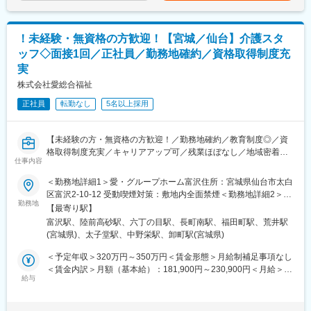
・健診現場スタッフの手伝い（受付・誘導など）
・庶務的な事務（物品発注や来客対応など）
！未経験・無資格の方歓迎！【宮城／仙台】介護スタ
■1日の流れ：
ッフ◇面接1回／正社員／勤務地確約／資格取得制度充
午前：請求書作成、メールチェック
実
午後：請求書発送、会計
適宜：電話応対、健診の予約・契約関係事務、銀行への入金・両
株式会社愛総合福祉
替
正社員
転勤なし
5名以上採用
■組織構成：
現組織は6名体制(女性5名と男性1名、20代後半～40代)になりま
【未経験の方・無資格の方歓迎！／勤務地確約／教育制度◎／資
す。
格取得制度充実／キャリアアップ可／残業ほぼなし／地域密着型
仕事内容
の少人数介護施設／社会貢献性◎】
■入社後の流れ：
OJT研修として既存社員と一緒に業務をこなし、徐々に覚えてい
＜勤務地詳細1＞愛・グループホーム富沢住所：宮城県仙台市太白
★介護施設で経験を積み、資格取得もしながら介護の専門職をめ
ただく予定になります。
区富沢2-10-12 受動喫煙対策：敷地内全面禁煙＜勤務地詳細2＞
ざしていただきます。
勤務地
愛・グループホーム仙台高砂住所：宮城県仙台市宮城野区高砂2-
【最寄り駅】
■就業環境について：
7-8 勤務地最寄駅：仙石線／陸前高砂駅受動喫煙対策：敷地内全
富沢駅、陸前高砂駅、六丁の目駅、長町南駅、福田町駅、荒井駅
■業務内容：
残業月平均15時間と、ワークライフバランスを両立しながらはた
面禁煙＜勤務地詳細3＞愛・グループホーム荒井西住所：宮城県仙
(宮城県)、太子堂駅、中野栄駅、卸町駅(宮城県)
・食事・入浴・排泄などの生活支援
らくことが可能です。繁忙期の4月～11月は土曜日隔週出社とな
台市若林区なないろの里2-28-12 勤務地最寄駅：地下鉄東西線／
・レクリエーションの企画・実施
りますが、12～3月は完全週休二日制となります。
六丁の目駅受動喫煙対策：敷地内全面禁煙
＜予定年収＞320万円～350万円＜賃金形態＞月給制補足事項なし
・ご家族とのコミュニケーション
＜賃金内訳＞月額（基本給）：181,900円～230,900円＜月給＞
・日々の記録・情報共有
給与
■当協会について：
181,900円～230,900円＜昇給有無＞有＜残業手当＞有＜給与補足
『お客様のニーズを迅速かつ的確に捉え、精度の高い検査技術を
＞※記載の年収は初年度のものです。2年目昇給あり。※以下手当
＊少数制で地域密着型の介護施設なので入居者一人一人と丁寧に
もって、みなさまに喜ばれ信頼される健診をお届けする』が我々
含みます。夜勤手当：5,000円/回（月4~6回程度）送迎手当：小規