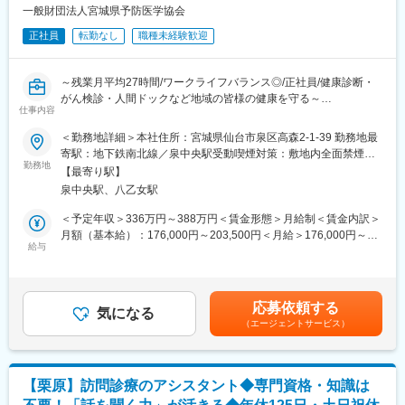
状態に有効な当社商品をプランニングしてご提案します。
せん。
一般財団法人宮城県予防医学協会
（2）ヘアケアの実施
◎メリハリのある働き方
カウンセリングやシャンプーやマッサージ等の発毛・育毛ケア技
正社員
転勤なし
職種未経験歓迎
年間休日125日、残業は月平均10時間程度とプライベートも大切
術を行います。
にできます。
～残業月平均27時間/ワークライフバランス◎/正社員/健康診断・
■入社後：
■当社について
がん検診・人間ドックなど地域の皆様の健康を守る～
1週間：
私たちは「住み慣れた自宅で安心して暮らしたい」という患者さ
仕事内容
・座学研修を実施
んの想いを支える在宅医療専門のクリニックです。
＜各種健康診断・人間ドック・特定健診・特定保健指導を行う当
・サロン業務の流れ等を学習
2011年の東日本大震災での医療支援活動をきっかけに設立され、
＜勤務地詳細＞本社住所：宮城県仙台市泉区高森2-1-39 勤務地最
協会にて、巡回健診のスタッフ業務をお任せします＞
～数か月（目安：3か月）：
現在は東北・関東を中心に複数の在宅診療所を運営しています。
寄駅：地下鉄南北線／泉中央駅受動喫煙対策：敷地内全面禁煙変
入社される方のほとんどが未経験からの就業です。丁寧に研修を
勤務地
医療法人社団やまとが大切にしているのは、単に病気を診るだけ
更の範囲：会社の定める事業所
【最寄り駅】
■職務内容について：
実施しますのでご安心して入社することが出来ます。
ではなく、一人ひとりの人生や暮らしに寄り添う医療です。
泉中央駅、八乙女駅
巡回健診の際に以下業務を担当いただきます。
数か月（目安：3か月）～：
・身体計測
アドバイザーとして独り立ちしていただきます。平均3か月でアド
変更の範囲：会社の定める業務
＜予定年収＞336万円～388万円＜賃金形態＞月給制＜賃金内訳＞
・PC使用の受付及び検体（血液等）取り扱い業務
バイザーになっていただきます。１年後にはカウンセラーを目指
月額（基本給）：176,000円～203,500円＜月給＞176,000円～
・物品発注・管理、
していただきます。
給与
203,500円＜昇給有無＞有＜残業手当＞有＜給与補足＞※給与は経
・予定表作成やスタッフ配置他一般事務（PC使用）など
験・能力を考慮して決定します■賞与：年2回（2.5～4.5ヶ月分
※巡回健診は健診バス等にて宮城県内（一部県外あり）の各健診会
■配属部署：
評価により変動）■昇給：あり（0円～5,000円 前年度実績）賃
場へ移動します。
店舗により異なりますが、大きい店舗では7～8名、小さい店舗で
金はあくまでも目安の金額であり、選考を通じて上下する可能性
応募依頼する
は2～3名が配属されています。
気になる
があります。月給(月額)は固定手当を含めた表記です。
（エージェントサービス）
■組織構成：
正社員18名体制になります。この他に多くの臨時職員の方などに
■キャリアパス：
も協力いただき、業務遂行いただきます。
サロン配属後は、接客や専門技術・知識を磨き、１年後にはカウ
ンセラー、さらには店長を目指していただくことが可能です。
【栗原】訪問診療のアシスタント◆専門資格・知識は
■入社後の流れ：