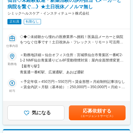
仙台◇未経験歓迎＊新薬治験の渉外担当《メーカーと
ビス案内
がら、看護師からの申し送りを受けます。
病院を繋ぐ…》★土日祝休／ノルマ無し
・利用者様のニーズヒアリングと最適なサービスの提案
・信頼獲得による紹介促進と地域ネットワークの構築
シミックヘルスケア・インスティテュート株式会社
変更の範囲：会社の定める業務
・将来的な事業所のプレイングマネージャー業務（収支管理、ス
正社員
転勤なし
タッフ育成）
・視覚障がいを持つ施術師やドライバー等、多職種連携によるチ
ーム運営のリード
◇◆◇未経験から憧れの医療業界へ挑戦！医薬品メーカーと病院
をつなぐ仕事です！土日祝休み・フレックス・リモート可活用可
■教育体制
仕事内容
能で働き方◎/文系職種・完全未経験の方も活躍中！もちろんUタ
入社後研修（3カ月程）。座学にて営業の基礎知識を学び、営業ロ
ーン・Iターンの方も大歓迎です◇◆◇
＜勤務地詳細＞仙台オフィス住所：宮城県仙台市青葉区一番町2-
ープレや商品知識の勉強会等も実施営業同行は先輩社員が行いま
1-2 NMF仙台青葉通りビル8F受動喫煙対策：屋内全面禁煙変更の
す。入社から3ヶ月程で独り立ちを想定しております。
【当ポジションについて（SMA・治験事務局担当とは）】
勤務地
範囲：会社の定める事業所
【最寄り駅】
治験を実施したい『製薬メーカー』と実施可能な『病院』をつな
■在宅マッサージとは
青葉通一番町駅、広瀬通駅、あおば通駅
ぐ、架け橋のようなお仕事です。正式名称をSMA（治験事務局担
国家資格である「あん摩マッサージ指圧師・鍼灸師」のみが利用
当）といい、医療業界の専門職種となります。
＜予定年収＞450万円～550万円＜賃金形態＞月給制特記事項なし
者の自宅に訪問して施術を行うサービスです。高齢者の方も住み
＜賃金内訳＞月額（基本給）：250,000円～350,000円＜月給＞
慣れた環境での療養を望む方も多く、病院から民間へ移行する流
【業務概要】
給与
250,000円～350,000円＜昇給有無＞有＜残業手当＞有＜給与補足
れが強まっている現代では、市場規模がますます拡大していくも
「治験」を担ってもらう病院を探す事で、薬が世に出るために欠
＞※経験能力等を考慮し、当社規定により優遇賃金はあくまでも目
のと予測されます
かせないフローに携わることができ、多種多様な新薬開発を支援
安の金額であり、選考を通じて上下する可能性があります。月給
する事で、日本の医療を支えるやりがいがあります。
(月額)は固定手当を含めた表記です。
■やりがい
応募依頼する
気になる
「最近おじいちゃんが明るくなった」「おばあさんが笑顔をよく
（エージェントサービス）
【業務詳細】
見せるようになった」と、
■業務内容：
ご利用者様だけではなく、ご家族からの喜びの声も多く届きます
製薬企業や治験実施施設(病院)に対し、治験実施のための各種折衝
超高齢社会における「生活の質」を支えることが出来ていると、