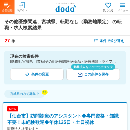
会員登録
ログイン
気になる
メニュー
その他医療関連、宮城県、転勤なし（勤務地限定）
の転
職・求人検索結果
27
条件で並び替え
件
現在の検索条件
[勤務地]宮城県 [業種]その他医療関連-医薬品・医療機器・ライフサイエンス・医療系サービス [こだわり条件ピックアップ]転勤なし（勤務地限定） [詳細条件](募集・採用情報)転勤なし（勤務地限定）
新着求人をいつでもチェック
条件の変更
この条件を保存
宮城県
のみで募集中
NEW
【仙台市】訪問診療のアシスタント◆専門資格・知識
不要！未経験歓迎◆年休125日・土日祝休
医療法人社団やまと