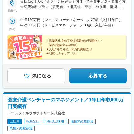
☆転勤なしOK／UIターン歓迎☆全国各地で募集中／選べる働き方
☆寮費無料プラン（規定有）：北海道、東京、神奈川、新潟、三
勤務地
重、滋賀、沖縄☆マイカー通勤手当有【1／地元マネージャーコー
ス】◇地元採用・転勤なし可■東北／北海道、青森、岩手、宮城、
年収420万円（ジュニアコーディネータ―／27歳／入社1年目）
山形、福島■関東甲信越／茨城、栃木、群馬、埼玉、千葉、東京、
年収600万円（サービスマネージャー／30歳／入社3年目）
神奈川、新潟、富山、山梨、長野■東海／岐阜、静岡、愛知、三重
給与
■関西／滋賀、京都、大阪、兵庫、奈良、和歌山■中国・四国／岡
山、広島、山口、徳島、香川、愛媛、高知■九州／福岡、佐賀、長
＼異業界出身の完全未経験者が活躍中！／
崎、熊本、大分、宮崎、鹿児島、沖縄☆江戸川・川崎・湘南・川
【業界屈指の給与水準】
★入社1年で年収600万円実績あり
越・香川・徳島・青森・多摩川にて新規オープン★別事業へのキ
★明確なキャリアパス
ャリアチェンジによる昇格可能☆ページ下部「勤務地の一例」も
★介護経験ゼロからマネージャー輩出
ご参照ください【2／全国マネージャーコース】◆全国募集／引越
★資格取得費用は会社負担
し手当・社宅◆入社半年の養成期間中は東京・神奈川・埼玉／所
★完全週休2日／転勤なし・UIターン可
在地はHP参照⇒養成期間後の勤務地は現在お住まいの地域又はジ
気になる
応募する
ェネラルマネージャーと相談の上決定◆引越し手当支給・家賃無
料の借り上げ社宅提供☆早期キャリアアップしたい方に最適なポ
ジション
医療介護ベンチャーのマネジメント／1年目年収600万
円実績有
ユースタイルラボラトリー株式会社
正社員
転勤なし
5名以上採用
職種未経験歓迎
業種未経験歓迎