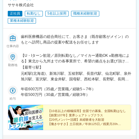
ササキ株式会社
正社員
転勤なし
5名以上採用
職種未経験歓迎
業種未経験歓迎
歯科医療機器の総合商社にて、お客さま（既存顧客がメイン）の
もとへ訪問し商品の提案や配送をお任せします
仕事内容
【U・Iターン歓迎／原則転勤なし／マイカー通勤OK ※勤務地によ
る】東北から九州までの各事業所で、希望の拠点をお選び頂けま
勤務地
す！＜北海道エリア＞■札幌支店■旭川店■函館店＜東北エリア＞■
【最寄り駅】
八戸店■盛岡支店■秋田店■仙台支店■山形営業所＜北陸エリア＞■
元町駅(北海道)、新旭川駅、五稜郭駅、長苗代駅、仙北町駅、泉外
甲府支店■松本支店■長野店■長岡店＜首都圏エリア＞■東京支店■
旭川駅、富沢駅、東金井駅、国母駅、西松本駅、長野駅、長岡
本郷支店■池袋支店■東京北支店■千葉支店■柏営業所■埼玉支店■埼
駅、芝浦ふ頭駅、本郷三丁目駅、池袋駅、六町駅、天台駅、柏の
玉鴻巣店■厚木支店■横浜支店■高崎営業所■情報機器開発営業部
年収600万円（35歳／営業職／経験5～7年）
葉キャンパス駅、北与野駅、鴻巣駅、本厚木駅、伊勢佐木長者町
（八王子支店内）＜東海エリア＞■岡崎支店■浜松支店■岐阜支店■
年収500万円（30歳／営業職／経験3年）
駅、高崎駅、京王八王子駅、美合駅、助信駅、西岐阜駅、久居
給与
津支店■四日市店■沼津支店＜近畿エリア＞■大阪支店■堺支店■姫
駅、中川原駅、沼津駅、ドーム前駅、鳳駅、手柄駅、荒田八幡
路店＜九州エリア＞■鹿児島支店■熊本店■沖縄店【本社】〒440-
駅、神水交差点駅、美栄橋駅、日の出駅(東京都)、湯島駅、石川町
8518 愛知県豊橋市八町通5-7☆豊橋駅より豊橋鉄道市内線乗車
【10名以上の積極採用】全国での募集、全国転勤はなし
駅、八王子駅、ドーム前千代崎駅、騎射場駅、健軍校前駅、御茶
【創業107年】業界シェアトップクラス
『豊橋公園前下車』徒歩5分※敷地内喫煙可能場所あり
ノ水駅、関内駅、九条駅(大阪府)、二中通駅、八丁馬場駅
【20代メンバー活躍】未経験者を大歓迎
【働きやすさ】土日祝休／年休125日／残業月20h
【福利厚生】家族・住宅手当／賞与4カ月／報奨金（イ
ンセンティブ）