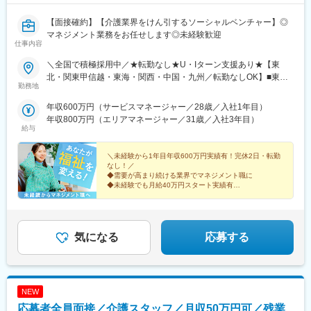
【面接確約】【介護業界をけん引するソーシャルベンチャー】◎
マネジメント業務をお任せします◎未経験歓迎
仕事内容
＼全国で積極採用中／★転勤なし★U・Iターン支援あり★【東
北・関東甲信越・東海・関西・中国・九州／転勤なしOK】■東北
勤務地
／北海道、青森、岩手、宮城、山形、福島■関東甲信越／茨城、栃
木、群馬、埼玉、千葉、東京、神奈川、新潟、富山、山梨、長野■
年収600万円（サービスマネージャー／28歳／入社1年目）
東海／岐阜、静岡、愛知、三重■関西／滋賀、京都、大阪、兵庫、
年収800万円（エリアマネージャー／31歳／入社3年目）
奈良、和歌山■中国・四国／岡山、広島、山口、徳島、香川、愛
給与
媛、高知■九州／福岡、佐賀、長崎、熊本、大分、宮崎、鹿児島、
沖縄★【エリア勤務希望・移住希望の方優遇】：サポート制度も
＼未経験から1年目年収600万円実績有！完休2日・転勤
充実していますので、現在のお住まいに関わらずご希望をお知ら
なし！／
◆需要が高まり続ける業界でマネジメント職に
せください！☆『寮費無料プラン』あり（規定有）：下記勤務地
◆未経験でも月給40万円スタート実績有
希望・移住希望の方はお気軽にご相談ください！※【北海道】【東
◆30～40代の女性マネジャー多数活躍中
京都】【神奈川県】【新潟県】【三重県】【滋賀県】【沖縄県】
◆会社負担で資格取得可能
での勤務の場合★全国のご希望勤務地へU・Iターン可能・初期費
◆株式上場を目指す急成長ベンチャー
用会社負担等の移住支援あり（規定有）・U・Iターン転勤希望者
気になる
応募する
への1年間の支援あり（規定有）★江戸川・川崎・湘南・川越・香
川・徳島・青森にて新規事業所オープン！
NEW
応募者全員面接／介護スタッフ／月収50万円可／残業