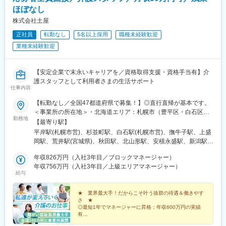
ほぼなし
株式会社土屋
正社員
転勤なし
5名以上採用
職種未経験歓迎
業種未経験歓迎
【安定企業で末永いキャリアを／資格取得支援・資格手当有】介
護スタッフとして利用者さまの生活サポート
仕事内容
【転勤なし／全国47都道府県で募集！】◎直行直帰が基本です。
＜事業所の所在地＞・北海道エリア：札幌市（豊平区・白石区）
勤務地
／函館市・東北エリア：岩手市／仙台市／秋田市／山形市／郡山
【最寄り駅】
市／弘前市・関東エリア：茨城市／栃木市／高崎市／大宮市／習
平岸駅(札幌市営)、杉並町駅、白石駅(札幌市営)、撫牛子駅、上盛
志野市／板橋区／多摩市／相模原市／藤沢市／甲府市・東海エリ
岡駅、荒井駅(宮城県)、秋田駅、北山形駅、安積永盛駅、新潟駅、
ア：静岡市／岡崎市／岐阜市／四日市市／名古屋市・北信越エリ
水戸駅、小山駅、高崎駅、大宮駅(埼玉県)、京成津田沼駅、志村坂
ア：新潟市／富山市／金沢市／福井市／長野市・関西エリア：大
年収826万円（入社3年目／ブロックマネージャー）
上駅、多摩センター駅、相模原駅、藤沢駅、国母駅、市役所前駅
阪市／宇治市／西宮市／奈良市／大津市／和歌山市／新宮市・中
年収756万円（入社3年目／上級エリアマネージャー）
(長野県)、県庁前駅(富山県)、上諸江駅、八ツ島駅、岐阜駅、静岡
給与
四国エリア：鳥取市／松江市／岡山市／福山市／広島市／下関市
駅、東岡崎駅、新瑞橋駅、中川原駅、瀬田駅(滋賀県)、宇治駅(奈
／徳島市／高松市／松山市／高知市・九州エリア：福岡市／糟屋
良線)、天満橋駅、西宮駅、奈良駅、六十谷駅、新宮駅、鳥取駅、
郡粕屋町／北九州市／久留米市／佐賀市／長崎市／熊本市／大分
★ 業界最大手！だからこそ叶う抜群の待遇＆働きやす
松江駅、備前西市駅、東福山駅、比治山橋駅、幡生駅、阿波富田
さ ★
市／宮崎市／鹿児島市／沖縄市※受動喫煙防止対策：敷地内禁煙※
駅、元山駅(香川県)、道後公園駅、知寄町二丁目駅、吉塚駅、柚須
◎最短1年でマネージャーに昇格：年収600万円の実績
駐車場あり！車、バイク、自転車などの通勤OK ※地域による※担
駅、木屋瀬駅、西鉄久留米駅、佐賀駅、茂里町駅、健軍町駅、大
有
当するご利用者のご自宅へ訪問していただきます。※ご希望をお伺
◎マネージャーへ昇格後は月給45万円以上可
分駅、宮崎駅、天文館通駅、古島駅、南平岸駅、新津田沼駅、志