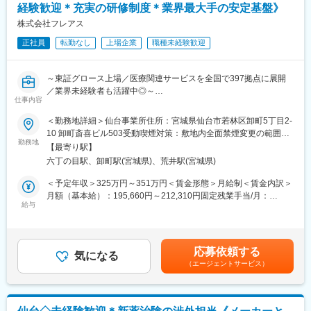
経験歓迎＊充実の研修制度＊業界最大手の安定基盤》
■業務詳細：
朝礼・関係部署との打合せ→ルート確認→患者様に合わせた医療
株式会社フレアス
物品の準備→現地までの運転→診療フォロー（電子カルテや処方
正社員
転勤なし
上場企業
職種未経験歓迎
箋などの入力・保険証類の確認・ご家族との情報交換・次回日程
の相談など）→帰院→物品の補充、関係事業者への連絡、翌日以
降の準備や夜間対応の申し送りなど→終業
～東証グロース上場／医療関連サービスを全国で397拠点に展開
※診療件数は概ね1日8－10件程度となります。（診療20分、移動
／業界未経験者も活躍中◎～
10分のサイクル）
仕事内容
＼おすすめポイント／
＜勤務地詳細＞仙台事業所住所：宮城県仙台市若林区卸町5丁目2-
■当法人の医療体制：
・東証グロース上場企業であり、在宅医療ニーズの拡大を背景
10 卸町斎喜ビル503受動喫煙対策：敷地内全面禁煙変更の範囲：
（1）医師体制
に、今後も市場成長が期待できます。
勤務地
会社の定める事業所
・各診療所ともに、複数の常勤医師と多数の非常勤医師が在籍し
【最寄り駅】
・約3ヶ月の研修期間あり、営業基礎から業界知識、ロープレ、同
ています。
六丁の目駅、卸町駅(宮城県)、荒井駅(宮城県)
行まで段階的に学べる環境です。
医師は、家庭医、総合診療医、外科医、内科医、老年科医、小児
・在宅医療サービスを通じて、ご利用者様やご家族からの感謝の
＜予定年収＞325万円～351万円＜賃金形態＞月給制＜賃金内訳＞
科医、整形外科医、皮膚科医などさまざまです。
声を実感できるため、「誰かの役に立ちたい」という思いを叶え
月額（基本給）：195,660円～212,310円固定残業手当/月：
・チーム制で診療を行い、同じ医師が同じ患者さんを担当するの
られます。
給与
54,350円～58,698円（固定残業時間38時間0分/月）超過した時間
ではなく総合診療をベースに患者さんの主病や状態に応じて専門
外労働の残業手当は追加支給＜月給＞250,010円～271,008円（一
科の医師からコンサルを受けながら、全員で診療しています。
■はじめに
律手当を含む）＜昇給有無＞有＜残業手当＞有＜給与補足＞■昇
（2）診療チーム
「日本の在宅医療事情を明るくする」というビジョンがある当社
給：年1回（7月）■賞与：年2回（6月、12月）■モデル年収：・入
医師・看護師・診療アシスタントの3名1組で患者さんを訪問して
応募依頼する
担当として、介護施設やケアマネージャーに対し在宅マッサージ
気になる
社3年目 主任クラス 年収487万円（月給31万×12＋インセン4万
います。
（エージェントサービス）
サービスを提案します。
＋賞与各1ヵ月）賃金はあくまでも目安の金額であり、選考を通じ
診察・治療に必要な物品の準備、運転、現場でのカルテ入力は診
て上下する可能性があります。月給(月額)は固定手当を含めた表記
療アシスタントが、バイタルチェック・処置の多くは看護師が行
■職務内容
です。
いますので、医師は診療に集中できます。
・担当エリア内のケアマネジャーや介護施設への定期訪問・サー
移動の車中では、これから訪問する患者さんのカルテを確認しな