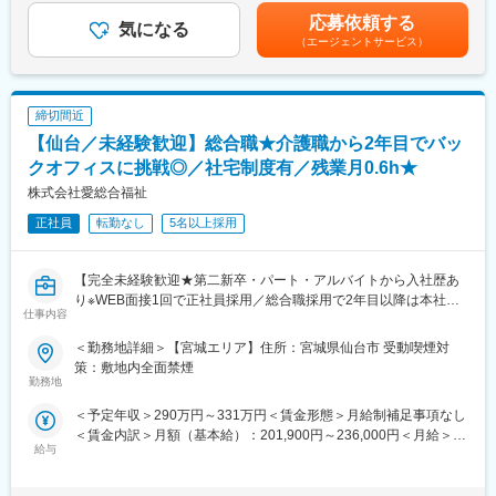
向き合って信頼関係を築くことが出来るのが当ポジションの特徴
のモットーです。
模多機能のみ10,000円賃金はあくまでも目安の金額であり、選考
応募依頼する
です。
気になる
【健康日本２１】の基本方針をふまえ、みなさまの健康づくりや
を通じて上下する可能性があります。月給(月額)は固定手当を含め
（エージェントサービス）
生涯にわたる健康管理のお手伝いをさせていただくために、みな
た表記です。
【1日のスケジュール例】
さま一人一人に目を向けた細やかなサービスをご提供いたしま
9:00 出勤
す。
10:00 入浴介助
昭和６２年設立から長い間、宮城県に密着した検診事業を展開し
締切間近
11:30 休憩
ており、安定性が高く、退職金制度もございます。宮城県で長く
【仙台／未経験歓迎】総合職★介護職から2年目でバッ
12:00 昼食対応・歯磨き・排泄介助
安定的に勤めたい方にもおすすめです。
13:00 休憩
クオフィスに挑戦◎／社宅制度有／残業月0.6h★
14:00 レクリエーション実施
変更の範囲：会社の定める業務
株式会社愛総合福祉
15:00 おやつ
正社員
転勤なし
5名以上採用
16:00 散歩
17:00 夕食対応・歯磨き・排泄介助
18:00 記録・退勤
【完全未経験歓迎★第二新卒・パート・アルバイトから入社歴あ
残業はほぼございませんので、定時には皆さん帰られます。（残
り※WEB面接1回で正社員採用／総合職採用で2年目以降は本社管
業時間月30分程度）
仕事内容
理部門へのキャリアップも可（将来の幹部候補）／充実した研修
で未経験の方でも安心／ジョブローテーション制度で多様なキャ
■研修制度：
＜勤務地詳細＞【宮城エリア】住所：宮城県仙台市 受動喫煙対
リアを描ける】
・各事業所の座学・実技研修、年次に応じたフォローアップ研修
策：敷地内全面禁煙
勤務地
に加え、キャリア志向の社員に向けた管理職育成研修など多様な
★求人の魅力★
研修・フォロー体制を用意しています。
＜予定年収＞290万円～331万円＜賃金形態＞月給制補足事項なし
■WEB面接1回でパート・アルバイトからでも総合職（正社員）に
・キャリアアップに必要な資格は1~3年目にかけて取得が可能で
＜賃金内訳＞月額（基本給）：201,900円～236,000円＜月給＞
なれる求人！
す。
給与
201,900円～236,000円＜昇給有無＞有＜残業手当＞有＜給与補足
■介護スタッフや経理、総務、人事など自分の希望に合わせてキャ
※資格取得に必要な外部講習や試験は出社扱い・費用全額支給し全
＞※記載の年収は初年度のものです。2年目昇給あり。※記載の年
リアを選択できる求人！
面的にバックアップいたします。
収は夜勤手当：1回5,000円の月6回分を含んだ金額となります。■