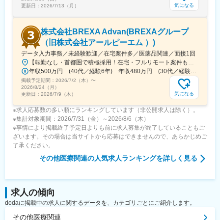
変更の範囲：会社の定める業務
気になる
更新日：
2026/7/13（月）
株式会社BREXA Advan(BREXAグループ
（旧株式会社アールピーエム ）)
データ入力事務／未経験歓迎／在宅案件多／医薬品関連／面接1回
【転勤なし・首都圏で積極採用！在宅・フルリモート案件も有り！大手・優良企業が中心♪】■本社／大阪市淀川区宮原3-5-36 新大阪トラストタワー19F変更の範囲、上記を除く当社関連勤務地◆プロジェクト先例東京23区内、横浜、大宮、千葉、その他＜配属先最寄り駅の一例＞飯田橋／日本橋／浜松町／信濃町／四ツ谷／池袋／蒲田 など※過去の配属先は勤務地一覧に記載◆POINT！#大手企業など約300社の取引先あり！（製薬メーカー、製薬関連企業、化粧品関連企業、臨床研究センターなど）#最寄り駅から徒歩5～10分圏内の通いやすいオフィス＃在宅勤務・在宅プロジェクト多数＃定時退社基本＆土日祝休み＃安定性抜群の医療業界で事務として活躍＃未経験入社8割×研修センターで手厚くフォロー＃産育休の取得実績100％#転居を伴う転勤なし※受動喫煙対策：オフィス内禁煙
年収500万円 (40代／経験6年) 年収480万円 (30代／経験4年)
掲載予定期間：
2026/7/2（木）
〜
2026/8/24（月）
気になる
更新日：
2026/7/9（木）
※求人応募数の多い順にランキングしています（非公開求人は除く）。
※集計対象期間：2026/7/31（金）～2026/8/6（木）
※事情により掲載終了予定日よりも前に求人募集が終了していることもご
ざいます。その場合は当サイトから応募はできませんので、あらかじめご
了承ください。
その他医療関連
の人気求人ランキングを詳しく見る
求人の傾向
dodaに掲載中の求人に関するデータを、カテゴリごとにご紹介します。
その他医療関連