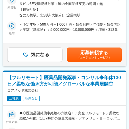
りビル3F受動喫煙対策：屋内全面禁煙変更の範囲：無
※案件は紹介・問い合わせ起点が中心で、アウトバウンドで「取っ
■仕事内容：
勤務地
てくる」よりも、引き受けた案件を“成功させる推進”が重要
【最寄り駅】
医薬品開発におけるCMC領域を中心に、コンサルティングおよび
※1人あたり同時並行：2～3案件程度
なにわ橋駅、北浜駅(大阪府)、淀屋橋駅
各種申請資料の作成業務をお任せします。
※期間：数ヶ月～半年（案件による）
新薬承認に関わる品質・製造・試験に関する戦略立案から資料作
＜予定年収＞500万円～1,000万円＜賃金形態＞年俸制＜賃金内訳
成までを担っていただきます。
＞年額（基本給）：5,000,000円～10,000,000円＜月額＞312,500
■主な業務内容
給与
円～625,000円（16分割）＜昇給有無＞有＜残業手当＞無＜給与
●臨床研究支援
■業務詳細：
補足＞※前職でのご経験・年収に応じて年収は考慮いたします。■
・案件管理：商談、見積作成、クロージング、契約書締結、社内
・新薬承認申請に際する品質規定に則した戦略企画・CMCに関す
年収構成：年俸制となります。■賞与：有（過去実績平均4ヶ月※
リソース手配、請求管理
る資料の整備・評価・助言・企画の設定
平均で夏2ヶ月分、冬2ヶ月分）賃金はあくまでも目安の金額であ
・PM業務：研究計画作成支援、リクルーティング、オペレーショ
応募依頼する
・製造方法/試験方法に関する資料の評価・助言
気になる
り、選考を通じて上下する可能性があります。月給(月額)は固定手
ン設計・実行、問い合わせ対応、データ管理、解析計画、解析実
（エージェントサービス）
・安定性試験に関する資料の評価・助言
当を含めた表記です。
行
・治験薬概要書・PMDA相談資料・申請資料（CTD-MODULE3）
●PSG解析AI／解析クラウド導入支援
などの作成およびその助言
・マーケティング計画に基づく導入提案（問い合わせ対応中心）
・外国製造業者認定、原薬等登録等
・テストデータでの精度検証・チューニング、顧客QA
【フルリモート】医薬品開発薬事・コンサル◆年休130
・クロージング、契約書締結、請求管理
日／柔軟な働き方が可能／グローバルな事業展開◎
※クライアントは欧米製薬会社または外資系製薬会社がほとんどで
●マネージャー候補として
す。
コアメッド株式会社
・進行状況・品質のレビュー、プロセスの標準化
※プロジェクトは一人で行うのではなく、現社員と共に分担し業務
・取締役と連携した案件全体の進捗・優先順位設計
正社員
転勤なし
にあたっていただきます。
変更の範囲：会社の定める業務
■教育体制：
◆◇医薬品開発薬事経験の方歓迎！／完全フルリモート／柔軟な
通常医薬品メーカー出身が会員である関西医薬協会に、当社は会
勤務が可能（1日7時間の裁量労働制）／アメリカ・ヨーロッパ企
員として登録しています。業界関連のセミナーにも参加すること
仕事内容
業と事業展開／医薬品の薬事戦略・開発戦略のコンサルティング
ができ、メーカーと同じレベルの業界知識とマーケット感をアッ
会社◆◇