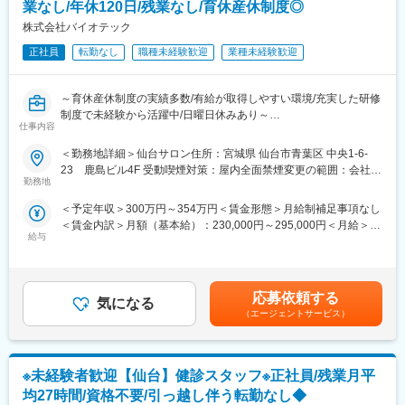
・診療後の片付けや物品補充
業なし/年休120日/残業なし/育休産休制度◎
株式会社バイオテック
■1日の流れ：
正社員
転勤なし
職種未経験歓迎
業種未経験歓迎
・9:00 出勤・朝礼
患者さんの情報共有や訪問スケジュールを確認
・診療準備
～育休産休制度の実績多数/有給が取得しやすい環境/充実した研修
必要な医療物品を準備
制度で未経験から活躍中/日曜日休みあり～
・訪問診療へ出発
仕事内容
◎女性社員が多く育休産休、有給制度が充実しています♪
医師・看護師と一緒に患者さん宅へ
◎未経験からの方が多く周囲に相談がしやすい環境です
・診療サポート
＜勤務地詳細＞仙台サロン住所：宮城県 仙台市青葉区 中央1-6-
◎完全予約制だからこそ残業0時間を実現しています
カルテ入力やご家族との情報共有などを担当
23 鹿島ビル4F 受動喫煙対策：屋内全面禁煙変更の範囲：会社の
勤務地
・帰院
定める事業所
■本職種のポイント♪
訪問記録整理・関係機関への連絡／翌日の準備
＜予定年収＞300万円～354万円＜賃金形態＞月給制補足事項なし
◎完全未経験から活躍可能
・18:00頃 退勤
＜賃金内訳＞月額（基本給）：230,000円～295,000円＜月給＞
多くの社員が未経験からのスタートです。座学研修や配属後研修
※1日8～10件程度訪問します（診療20分、移動10分のサイクル）
給与
230,000円～295,000円＜昇給有無＞有＜残業手当＞有＜給与補足
が充実しているからこそ未経験からでもご活躍可能です
＞※給与詳細は経験・能力・前職給与等を踏まえ、面接を通して当
◎働きやすい職場環境
■この仕事の魅力：
社規定に基づき決定します。・昇給年2回（5月・11月）・賞与年
社員の90%以上が女性社員のため育休産休制度は勿論、社風とし
◎人生に深く関われる
2回 （7月・12月）賃金はあくまでも目安の金額であり、選考を通
てもワークライフバランスを重視できる環境です。
応募依頼する
患者さんやご家族と長期的に関わるため、「ありがとう」と直接
気になる
じて上下する可能性があります。月給(月額)は固定手当を含めた表
◎残業0時間を実現
感謝される機会が多い仕事です。
（エージェントサービス）
記です。
完全予約制のため定時に帰宅いただくことが出来ます。
◎医療の知識が身につく
専門職でなくても在宅医療や介護制度など幅広い知識を学べま
■業務内容：
す。
※未経験者歓迎【仙台】健診スタッフ※正社員/残業月平
（1）お客様へのカウンセリング
◎チームで支える安心感
現在や将来の髪に対する不安や疑問を伺い、おひとりおひとりの
均27時間/資格不要/引っ越し伴う転勤なし◆
医師・看護師と常に行動するため、一人で抱え込むことはありま