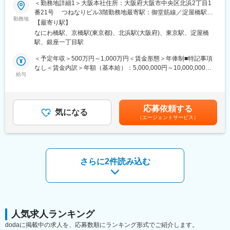
＜勤務地詳細1＞大阪本社住所：大阪府大阪市中央区北浜2丁目1
プデートできる環境です。
番21号 つねなりビル3階勤務地最寄駅：御堂筋線／淀屋橋駅受
■業務内容：
勤務地
動喫煙対策：屋内全面禁煙＜勤務地詳細2＞東京支社住所：東京都
■働き方：
【最寄り駅】
医薬品開発における薬事戦略の立案・評価・助言を中心としたコ
千代田区丸の内1-11-1 パシフィックセンチュリープレイス丸の内
◎完全在宅勤務のため、拠点（東京・大阪）の近くにお住まいで
なにわ橋駅、京橋駅(東京都)、北浜駅(大阪府)、東京駅、淀屋橋
ンサルティング業務をお任せします。承認取得に向けた最適な戦
13階 受動喫煙対策：屋内全面禁煙変更の範囲：無
なくてもご就業いただけます。
駅、銀座一丁目駅
略を設計する上流ポジションです。
◎お昼休みの時間帯も自由なので、例えばお子様がおられる方の
＜予定年収＞500万円～1,000万円＜賃金形態＞年俸制■特記事項
場合、お子様の通院やご都合に合わせて業務時間を調整できま
・クライアントの基本戦略を踏まえた薬事戦略の立案
なし＜賃金内訳＞年額（基本給）：5,000,000円～10,000,000円
す。
・日米欧（MHLW／PMDA・FDA・EMA）を横断したグローバル
給与
＜月額＞416,666円～833,333円（12分割）＜昇給有無＞有＜残業
（自分の業務が終わるよう業務管理を行う必要はありますが、裁
薬事戦略の企画
手当＞無＜給与補足＞※前職でのご経験・年収を考慮の上決定致し
量の大きい働き方ができます）
・各種試験成績・申請資料の評価・分析
ます。■年収構成：年俸制となります。賃金はあくまでも目安の金
※現在、関東関西のほか、九州、中部、東北、海外在住の方もいま
・三極規制当局との事前相談を含むリエゾン業務および規制動向
額であり、選考を通じて上下する可能性があります。月給(月額)は
す。
応募依頼する
の調査・分析・アドバイス
気になる
固定手当を含めた表記です。
・会議や打ち合わせで必要な時は大阪・東京等へ出張（宿泊も伴
（エージェントサービス）
・新薬ライセンス導入時のデューデリジェンス対応
います）が発生します。
・承認取得に向けた各種申請業務、ガイダンス面談、規制対応全
※国内出張の頻度は1~3回/年です。（海外出張はほとんどありませ
般
ん。）
■業務の特徴：
さらに2件読み込む
■組織構成：
・プロジェクトは個人で完結させるのではなく、社内メンバーと
CMC担当11名（2名男性、9名女性）
連携しながら分担して推進しています。
30代～40代で構成されています。
・国内外の規制当局と関わりながら、国際基準での薬事戦略に携
お子様がおられる社員が多く、在宅勤務のため子育てしながらキ
われる環境です。
ャリアを築ける環境です。
こちらの組織には、内資外資の製薬企業でのCMC業務の経験者や
■教育体制：
人気求人ランキング
研究所での経験、CMC薬事の経験者が多いです。
通常医薬品メーカー出身が会員である関西医薬協会に、当社は会
dodaに掲載中の求人を、応募数順にランキング形式でご紹介します。