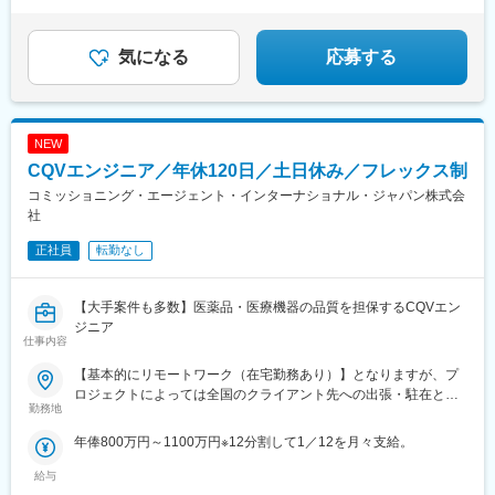
◎残業ほぼなし／直行直帰OK！
いし、通いやすい範囲を考慮の上で訪問先を決定いたします！
村三丁目駅、権堂駅、新富町駅(富山県)、妙音通駅、谷町四丁目
駅、西宮駅(ＪＲ線)、新大宮駅、南区役所前駅、道後温泉駅、馬出
九大病院前駅、新木屋瀬駅、スタジアムシティノース駅、いづろ
気になる
応募する
通駅、長野駅、丸の内駅(富山県)、呼続駅、市役所前駅(広島県)、
浦上駅、甲東中学校前駅
NEW
CQVエンジニア／年休120日／土日休み／フレックス制
コミッショニング・エージェント・インターナショナル・ジャパン株式会
社
正社員
転勤なし
【大手案件も多数】医薬品・医療機器の品質を担保するCQVエン
ジニア
仕事内容
【基本的にリモートワーク（在宅勤務あり）】となりますが、プ
ロジェクトによっては全国のクライアント先への出張・駐在とな
勤務地
ります。※配属となるプロジェクトについては、スキルや経験を考
慮の上決定いたします。
年俸800万円～1100万円※12分割して1／12を月々支給。
給与