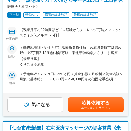
不要！「話を聞く力」が活きる◆年休125日・土日祝休
まずは既存社員の方と検診現場に行っていただき、現場で一緒に
■社風について：
業務をこなしながら、
医療法人社団やまと
社員一人一人を大事にしており、成長にも重きを置いています。
徐々に覚えていただく予定になります。
例えば、サロンスタッフにおいては、入社後、長年サロンで経験
正社員
転勤なし
職種未経験歓迎
業種未経験歓迎
を積んだベテランの先輩が座学・実技を通して、発毛・育毛の基
■就業環境について：
礎知識をはじめ、髪の触り方／シャンプーの仕方／お客様との接
繁忙期と閑散期が明確に分かれているので、ワークライフバラン
し方などを丁寧に教えていきます。
【残業月平均10時間ほど／未経験からチャレンジ可能／フレック
スを両立しながらはたらくことが可能です。
スタイム制／年休125日】
変更の範囲：会社の定める業務
仕事内容
■当協会について：
■業務概要：
＜勤務地詳細＞やまと在宅診療所栗原住所：宮城県栗原市築館宮
『お客様のニーズを迅速かつ的確に捉え、精度の高い検査技術を
◇「診療アシスタント」は訪問診療の準備や診療サポートといっ
野中央2丁目3-13 勤務地最寄駅：東北新幹線線／くりこま高原駅
もって、みなさまに喜ばれ信頼される健診をお届けする』が我々
た質の高い医療サービスを提供するためのコーディネートを行う
勤務地
受動喫煙対策：敷地内全面禁煙変更の範囲：会社の定める事業所
のモットーです。
【最寄り駅】
縁の下の力持ちです。
【健康日本２１】の基本方針をふまえ、みなさまの健康づくりや
くりこま高原駅
事務所でのデスクワークなどではなく、医師・看護師と患者様の
生涯にわたる健康管理のお手伝いをさせていただくために、みな
もとに伺い、診療をバックアップしたり、ご家族の相談に乗った
＜予定年収＞292万円～360万円＜賃金形態＞月給制＜賃金内訳＞
さま一人一人に目を向けた細やかなサービスをご提供いたしま
り、院内で診療のための準備をするなどとても活動的な仕事で
月額（基本給）：180,000円～250,000円その他固定手当/月：
す。
す。
給与
15,000円＜月給＞195,000円～265,000円＜昇給有無＞有＜残業手
昭和６２年設立から長い間、宮城県に密着した検診事業を展開し
◇未経験から誰にとっても大切な「医療」や「生き方」について
当＞有＜給与補足＞■賞与：2ヶ月/年2回（前年度実績）■その他固
ており、安定性が高く、退職金制度もございます。宮城県で長く
学ぶことができる珍しい職種だと思います。
定手当：ベースアップ手当15,000円/月※入社時の給与は適性によ
安定的に勤めたい方にもおすすめです。
「医療専門職」ではないあなたがチームに加わるからこそ、ご家
り判断いたします。※ご活躍次第で更なる昇給もございます。賃金
応募依頼する
族や患者様の本当の気持ちに気づけることもあるかもしれませ
気になる
はあくまでも目安の金額であり、選考を通じて上下する可能性が
変更の範囲：会社の定める業務
（エージェントサービス）
ん。
あります。月給(月額)は固定手当を含めた表記です。
医師・看護師らとチームを組み、患者様やご家族と診療所の橋渡
し役としてニーズに寄り添い、患者様のQOL（生活の質）を向上
するためのサポートをお願いします。
【仙台市/転勤無】在宅医療マッサージの提案営業《未