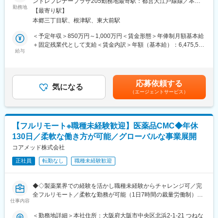
ントレプレナープラザ205勤務地最寄駅：都営大江戸線線／本郷
ます。さらにレベルアップしたい方には外部の研修にも100％会
ック企業として、睡眠を高精度に計測・解析するウェアラブルデ
勤務地
三丁目駅受動喫煙対策：屋内全面禁煙変更の範囲：会社の定める
【最寄り駅】
社が費用負担します。3ヶ月に1度はフォローアップ研修という形
バイスとAI解析クラウドを基盤に、医療・研究・ヘルスケア領域
事業所（リモートワーク含む）
本郷三丁目駅、根津駅、東大前駅
で本社研修を実施し、資格取得についても全面バックアップ。未
の事業を展開しています。研究領域では、睡眠測定に特化したデ
経験・無資格であっても安心できる研修制度は非常に整っていま
バイスや解析クラウドを用い、研究計画～測定～解析までをワン
＜予定年収＞850万円～1,000万円＜賃金形態＞年俸制月額基本給
す。
ストップで支援するサービスも提供しています。
＋固定残業代として支給＜賃金内訳＞年額（基本給）：6,475,596
給与
円～7,617,966円固定残業手当/月：168,700円～198,500円（固定
■募集背景
残業時間40時間0分/月）超過した時間外労働の残業手当は追加支
これまで取締役が巻き取っていた研究プロジェクトPM機能を、専
給＜月額＞708,333円～833,330円（12分割）（一律手当を含む）
任のPMとして引き継ぎ、体制強化したいと考えております。
＜昇給有無＞有＜残業手当＞有＜給与補足＞給与改定：年1回スト
応募依頼する
気になる
ックオプション付与：都度（昨年実績 有）賃金はあくまでも目
（エージェントサービス）
■ポジション概要
安の金額であり、選考を通じて上下する可能性があります。月給
製薬企業・ヘルスケア企業・アカデミア（大学病院・医療機関）
(月額)は固定手当を含めた表記です。
と協働する研究プロジェクトのPMとして、案件化～計画策定～運
用設計～問い合わせ対応～データ管理～解析実行～クロージング
【フルリモート※職種未経験歓迎】医薬品CMC◆年休
（契約/請求）までを一気通貫で推進いただきます。
130日／柔軟な働き方が可能／グローバルな事業展開
本ポジションは「研究者」ではなく、
コアメッド株式会社
・社内（データサイエンス／開発／オペレーション）
正社員
転勤なし
職種未経験歓迎
・社外（製薬・医療機関・KOL・CRO等）
を巻き込み、デジタルも活用しながらプロジェクトを前に進める
推進役です。
◆◇製薬業界での経験を活かし職種未経験からチャレンジ可／完
全フルリモート／柔軟な勤務が可能（1日7時間の裁量労働制）／
■担当プロジェクト例
仕事内容
アメリカ・ヨーロッパ企業と事業展開／医薬品の薬事戦略・開発
・製薬・ヘルスケア企業の研究案件
戦略のコンサルティング会社◆◇
＜勤務地詳細＞本社住所：大阪府大阪市中央区北浜2-1-21 つねな
・大学研究室・医療機関と連携した臨床研究支援