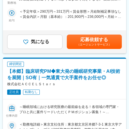
参加用のURL・詳細情報をお送り致します。
勤務地
策：屋内全面禁煙
※応募時に参加可能日をお知らせ頂けるとスムーズに予約が進みま
＜予定年収＞290万円～331万円＜賃金形態＞月給制補足事項なし
す
＜賃金内訳＞月額（基本給）：201,900円～236,000円＜月給＞
■日時：月・木／13:30～15:00
給与
201,900円～236,000円＜昇給有無＞有＜残業手当＞有＜給与補足
＞※記載の年収は初年度のものです。2年目昇給あり。※記載の年
【企業・求人内容】
収は夜勤手当：1回5,000円の月6回分を含んだ金額となります。■
■業務の概要：同ポジションは、総合職社員として様々な部門のス
小規模多機能型居宅介護での勤務のみ、別途で送迎手当：10,000/
ペシャリストとして活躍する、幹部候補人材となることが期待さ
応募依頼する
気になる
月を支給賃金はあくまでも目安の金額であり、選考を通じて上下
れます。入社後1年間は、同社の介護施設において、お客様の日常
（エージェントサービス）
する可能性があります。月給(月額)は固定手当を含めた表記です。
生活中のサポート全般を担当いただきます。※雇用形態：無期正社
員
■業務の詳細：実務業務と並行して実務者研修資格の取得のための
締切間近
学校に通います。年に４回程度、本社の社員と面談をする中でご
自身の2年目以降のキャリアアプランを立て、ご希望も踏まえなが
【本郷】臨床研究PM◆東大発の睡眠研究事業・AI技術
ら、2年目以降の職種（施設 or 本社）が決定します。本社勤務に
を展開｜SO有｜一気通貫で大手案件をお任せ◎
なりますと、経理、総務、人事など事務系の仕事が中心になりま
株式会社ＡＣＣＥＬＳｔａｒｓ
す。また、一度本社帰任した後でも、希望すれば現場復帰も可能
です。
正社員
転勤なし
■就業環境：残業はほぼなし、休みもしっかり取得できるため非常
に働きやすい環境が整っております。定着率も高く実際にここ3年
間で入社した新卒の離職率は6％と非常に低い数値です。また配属
～睡眠領域における研究医療の最前線を走る！各領域の専門家・
先は現在のご住所から考慮し決定いたします。
プロと共に案件リードいただくＰＭポジション募集！～
仕事内容
■研修制度：入社後1週間、本社で研修を行います。その後の配属
先においても、国家資格をもった先輩社員によるマンツーマンの
■会社概要
＜勤務地詳細＞東京支社住所：東京都文京区本郷7-3-1 東京大学ア
OJTを行いながら実務を覚えて頂きます。技術はすぐに身に付き
株式会社ACCELStarsは、東京大学発のメディカル・スリープテ