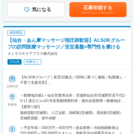
■座学・実技研修、年次に応じたフォローアップ研修に加え、キャ
小規模多機能型居宅介護での勤務のみ、別途で送迎手当：10,000/
リア志向の社員に向けた管理職育成研修など多様な研修・フォロ
応募依頼する
■キャリアアップの流れ（例）：
気になる
月を支給賃金はあくまでも目安の金額であり、選考を通じて上下
ー体制を用意！
・1年目：初任者研修取得。基礎的な介護技術を身に付ける。
（エージェントサービス）
する可能性があります。月給(月額)は固定手当を含めた表記です。
■月の残業時間の平均が0.6時間であり、「残業ゼロ」を実現！
・2,3年目：実務者研修終了。後輩指導にも関わる存在へ。
・3年目以降：介護福祉士取得。現場リーダーやサービス提供責任
【入社後の流れ】
者へ。
締切間近
■入社1年目：介護現場のお仕事を経験します。
・5年目以降：計画作成担当やケアマネージャーなど、専門職とし
未経験・無資格でも就業可能な少人数の多機能型居宅介護施設も
【仙台・あん摩マッサージ指圧師歓迎】ALSOKグルー
て活動の場が広がる
しくはグループホームで就業いただきます。
プの訪問医療マッサージ／安定基盤×専門性を磨ける
■入社2年目以降：ご希望に応じて本社管理部へのジョブローテー
■就業環境：
ＡＬＳＯＫケアプラス株式会社
ションが可能です。
・各施設の組織体制や勤怠管理システムが整っているため、残業
※介護現場勤務の継続も可能です
が少なく、休みもしっかり取得できるなど、働きやすい環境が整
正社員
転勤なし
っております。
＜2年目以降のキャリア例＞
・10代や20代はもちろん、50代、60代の方まで幅広くご活躍され
本社勤務では経理、総務、人事などの部署の中から配属先が決
【ALSOKグループ｜直営32拠点／EBMに基づく施術／転勤無し・
ております。
定。
子育て支援充実】
仕事内容
事務系の仕事が中心になり、現場同様20-30代の社員が多く分から
■当社について：
ない事があれば、すぐに相談が可能です。また、一度本社帰任し
■業務概要
年齢や経験は問わず興味を持っていただいた方とは全員と面接を
＜勤務地詳細1＞仙台営業所住所：宮城県仙台市宮城野区宮千代2-
た後でも、介護現場への復帰が可能です。
ALSOKグループの介護・医療事業を担う当社にて、在宅療養中の
させていただいております。会社説明会を随時開催しております
3-11 渡正ビル101号室受動喫煙対策：屋内全面禁煙＜勤務地詳細2
方や介護を必要とされる方のご自宅・入居施設を訪問し、医療保
ので、お気軽にご参加ください♪
勤務地
＞仙台北出張所住所：宮城県仙台市泉区八乙女中央5-18-15 サニ
【最寄り駅】
・採用にチャレンジし3年目は現場職に戻りフロアリーダーなど責
険が適用される訪問医療マッサージを提供していただきます。単
ースポット八乙女103号室受動喫煙対策：屋内全面禁煙変更の範
薬師堂駅(宮城県)、八乙女駅、卸町駅(宮城県)、黒松駅(宮城県)、
任者の立場を目指す。
なるリラクゼーションではなく、身体機能の維持・改善、疼痛緩
囲：会社の定める事業所
宮城野原駅、泉中央駅
・経理にチャレンジし3年目以降も経理として主任や係長を目指す
和、QOL（生活の質）の向上を目的とした、医療的根拠に基づく
など
施術を行う専門職ポジションです。
＜予定年収＞300万円～400万円＜賃金形態＞月給制経験者は
＊3-5年目で、リーダーや管理職になることが可能です。スピード
255,000円～295,000円スタート。等級手当や成果手当あり。＜賃