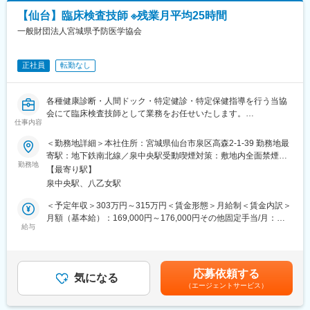
に医療機関へ同行するなど、徐々に業務を習得します。確認テス
トやチェックシートを用いながら習熟度を測り、入社後1年程度で
【仙台】臨床検査技師 ※残業月平均25時間
■組織構成：
一人で担当を持てるようになります。尚、その後も定期的に中途
一般財団法人宮城県予防医学協会
営業員は９名体制になります。
入社者に対してフォローを行う体制が整っています。
■当協会について：
変更の範囲：会社の定める業務
正社員
転勤なし
『お客様のニーズを迅速かつ的確に捉え、精度の高い検査技術を
もって、みなさまに喜ばれ信頼される健診をお届けする』がモッ
トーです。
各種健康診断・人間ドック・特定健診・特定保健指導を行う当協
【健康日本２１】の基本方針をふまえ、みなさまの健康づくりや
会にて臨床検査技師として業務をお任せいたします。
生涯にわたる健康管理のお手伝いをさせていただくために、みな
仕事内容
さま一人一人に目を向けた細やかなサービスをご提供いたしま
■仕事内容：
＜勤務地詳細＞本社住所：宮城県仙台市泉区高森2-1-39 勤務地最
す。
・健康診断業務（巡回検診）
寄駅：地下鉄南北線／泉中央駅受動喫煙対策：敷地内全面禁煙変
・心電図・心音図検査、尿検査、眼底検査など
勤務地
更の範囲：会社の定める事業所
変更の範囲：会社の定める業務
【最寄り駅】
泉中央駅、八乙女駅
■業務の特徴：
・検診バスにて宮城県内（一部県外あり）の各健診会場へ移動し
＜予定年収＞303万円～315万円＜賃金形態＞月給制＜賃金内訳＞
ま
月額（基本給）：169,000円～176,000円その他固定手当/月：
す
給与
15,000円＜月給＞184,000円～191,000円＜昇給有無＞有＜残業手
・遠方の場合、宿泊を伴うことがあります
当＞有＜給与補足＞※給与は経験・能力を考慮して決定します■賞
・勤務時間の繰り上げ繰り下げをする可能性があります
与：年2回（2.5～6.5ヶ月分 評価により変動）■昇給：あり記載
・出張先により早出・残業あり（6時前に出発することもありま
金額は選考を通じて上下する可能性があります。月給(月額)は固定
応募依頼する
す）
気になる
手当を含みます。
（エージェントサービス）