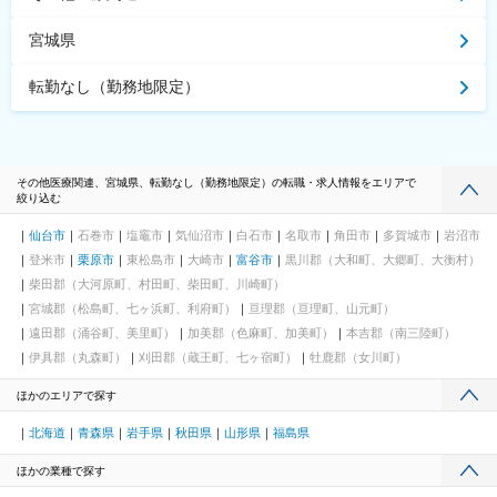
宮城県
転勤なし（勤務地限定）
その他医療関連、宮城県、転勤なし（勤務地限定）の転職・求人情報をエリアで
絞り込む
仙台市
石巻市
塩竈市
気仙沼市
白石市
名取市
角田市
多賀城市
岩沼市
登米市
栗原市
東松島市
大崎市
富谷市
黒川郡（大和町、大郷町、大衡村）
柴田郡（大河原町、村田町、柴田町、川崎町）
宮城郡（松島町、七ヶ浜町、利府町）
亘理郡（亘理町、山元町）
遠田郡（涌谷町、美里町）
加美郡（色麻町、加美町）
本吉郡（南三陸町）
伊具郡（丸森町）
刈田郡（蔵王町、七ヶ宿町）
牡鹿郡（女川町）
ほかのエリアで探す
北海道
青森県
岩手県
秋田県
山形県
福島県
ほかの業種で探す