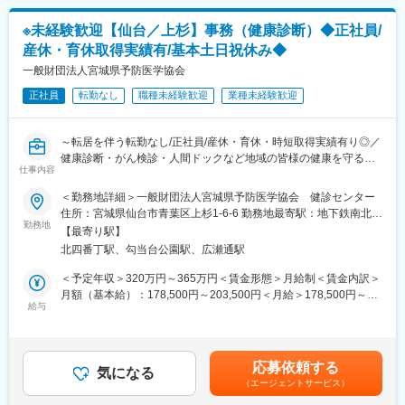
変更の範囲：会社の定める業務
※未経験歓迎【仙台／上杉】事務（健康診断）◆正社員/
産休・育休取得実績有/基本土日祝休み◆
一般財団法人宮城県予防医学協会
正社員
転勤なし
職種未経験歓迎
業種未経験歓迎
～転居を伴う転勤なし/正社員/産休・育休・時短取得実績有り◎／
健康診断・がん検診・人間ドックなど地域の皆様の健康を守る～
仕事内容
■職務内容について：
＜勤務地詳細＞一般財団法人宮城県予防医学協会 健診センター
健診システムやExcel等を使用し健診結果の作成・確認を主に行い
住所：宮城県仙台市青葉区上杉1-6-6 勤務地最寄駅：地下鉄南北線
ます
勤務地
線／北四番丁駅受動喫煙対策：敷地内全面禁煙変更の範囲：会社
【最寄り駅】
・健診受診者の属性などデータ管理
の定める事業所
北四番丁駅、勾当台公園駅、広瀬通駅
・健診データ入力・確認、結果作成等
・健診結果の発送業務等
＜予定年収＞320万円～365万円＜賃金形態＞月給制＜賃金内訳＞
・健診データなどの集計作業
月額（基本給）：178,500円～203,500円＜月給＞178,500円～
・健診現場スタッフの手伝い（受付・誘導など）
給与
203,500円＜昇給有無＞有＜残業手当＞有＜給与補足＞※給与は経
・庶務的な事務（物品発注や来客対応など）
験・能力を考慮して決定します■賞与：年2回（2.5～4.5ヶ月分
・電話対応（主に代表電話にかかってきた電話の交換手）
評価により変動）■昇給：あり（0円～5,000円 前年度実績）賃
金はあくまでも目安の金額であり、選考を通じて上下する可能性
応募依頼する
■入社後の流れ：
気になる
があります。月給(月額)は固定手当を含めた表記です。
（エージェントサービス）
OJT研修として既存社員と一緒に業務をこなし、徐々に覚えてい
ただく予定になります。