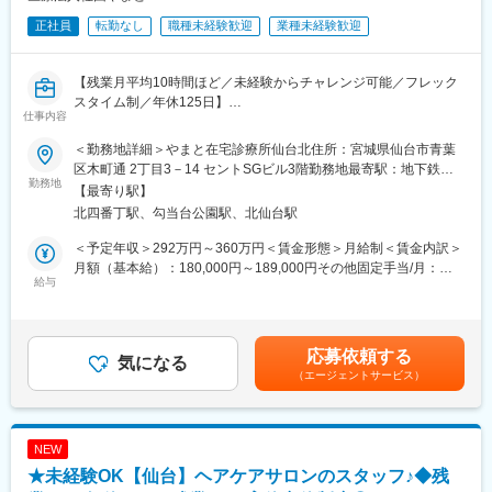
正社員
転勤なし
職種未経験歓迎
業種未経験歓迎
【残業月平均10時間ほど／未経験からチャレンジ可能／フレック
スタイム制／年休125日】
仕事内容
■業務概要：
＜勤務地詳細＞やまと在宅診療所仙台北住所：宮城県仙台市青葉
医師や看護師と一緒に患者さんのご自宅や施設へ訪問し、診療が
区木町通 2丁目3－14 セントSGビル3階勤務地最寄駅：地下鉄南
スムーズに行えるようサポートするポジションです。
勤務地
北線／北四番丁駅受動喫煙対策：敷地内全面禁煙変更の範囲：会
【最寄り駅】
医療行為を行う仕事ではありません。患者さんやご家族とコミュ
社の定める事業所
北四番丁駅、勾当台公園駅、北仙台駅
ニケーションを取ったり、診療の準備をしたり、チームの橋渡し
役となって医療を支えます。
＜予定年収＞292万円～360万円＜賃金形態＞月給制＜賃金内訳＞
未経験からスタートした職員も多数活躍しています。
月額（基本給）：180,000円～189,000円その他固定手当/月：
給与
30,000円＜月給＞210,000円～219,000円＜昇給有無＞有＜残業手
■業務詳細：
当＞有＜給与補足＞■賞与：2ヶ月/年2回（前年度実績）■その他固
医師・看護師・診療アシスタントの3名1チームで患者さんを訪問
定手当：地域手当15,000円/月、ベースアップ手当15,000円/月※入
します。
社時の給与は適性により判断いたします。※ご活躍次第で更なる昇
応募依頼する
診療アシスタントは、医師が診療に専念できるよう幅広くサポー
気になる
給もございます。賃金はあくまでも目安の金額であり、選考を通
（エージェントサービス）
トします。
じて上下する可能性があります。月給(月額)は固定手当を含めた表
【具体的には】
記です。
・診療に必要な医療物品の準備
・患者さん宅までの運転
NEW
・電子カルテ入力の補助／処方箋や診療情報の入力
★未経験OK【仙台】ヘアケアサロンのスタッフ♪◆残
・ご家族との情報共有／次回訪問日の調整