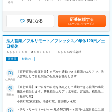
感持ってキャリアアップできます。
■業務詳細
給与
金内訳＞月額（基本給）：244,000円＜月給＞244,000円＜昇給有
・ご利用者様のご自宅・介護施設への訪問
無＞有＜残業手当＞有＜給与補足＞【年収モデル】・1年目：320
【研修制度】
・身体状況や生活環境を踏まえた医療マッサージ施術
万円（未経験）・3年目：390万円（等級3級）・5年目：490万円
■各事業所の座学・実技研修、年次に応じたフォローアップ研修に
・関節可動域訓練、筋緊張緩和、循環改善を目的とした機能訓練
（等級5級）賃金はあくまでも目安の金額であり、選考を通じて上
応募依頼する
加え、キャリア志向の社員に向けた管理職育成研修など多様な研
・主治医やケアマネジャーとの情報共有、施術計画の立案
気になる
下する可能性があります。月給(月額)は固定手当を含めた表記で
修・フォロー体制を用意しています。
（エージェントサービス）
・施術経過の記録、報告書作成（業務時間内完結）
す。
■キャリアアップに必要な資格は1~3年目にかけて取得が可能で
・ご利用者様・ご家族への施術説明、生活上のアドバイス
す。
※営業活動や保険請求は専門部署が対応するため、施術に専念でき
※資格取得に必要な外部講習や試験は出社扱い・費用全額支給し全
ます。
法人営業／フルリモート／フレックス／年休120日／土
面的にバックアップいたします。
日祝休
■組織体制・仕事の魅力
【当社について】
全国32拠点すべて直営、施術師約550名在籍。ALSOKグループの
Ａｐｐｌｉｅｄ Ｍｅｄｉｃａｌ Ｊａｐａｎ株式会社
年齢や経験は問わず興味を持っていただいた方とは全員と面接を
安定基盤のもと、資格を活かし社会貢献しながら専門性を高めら
正社員
転勤なし
させていただいております。会社説明会を随時開催しております
れます。成果だけでなくプロセスも評価される等級制度がありま
ので、お気軽にご参加ください♪
す。
日時：月・木／13:30～15:00
【直行直帰の提案営業】自宅から通勤できる範囲のエリアで、法
■教育・就業環境
人営業として自社製品の拡販をお任せします
入社後研修、OJT、プリセプター制度あり。原則転勤なし、月9休
仕事内容
制（土日休み可）、年間休日115日、残業月平均9時間、育休復帰
【直行直帰】★ご自身の自宅を拠点として通勤できる範囲の病院
率90％以上。長期的に専門職として活躍できる環境です。
施設を担当します。募集担当エリア：北海道、宮城県、福島県、
勤務地
東京都★U・Iターン歓迎★自宅を事務所とし、直行直帰で通勤で
■キャリアパス
【最寄り駅】
きる範囲をテリトリーとして担当していただきます（出張あり）
スペシャリスト、管理者、教育担当など多様なキャリアを描けま
小川町駅(東京都)、淡路町駅、新御茶ノ水駅
【本社住所】東京都千代田区内神田1-14-8 KANDA SQUARE
す。
GATE 6F＜アクセス＞・都営新宿線「小川町」徒歩5分・東京メト
・テリトリーマネージャー 月給40万円～＋賞与※上記月給には固