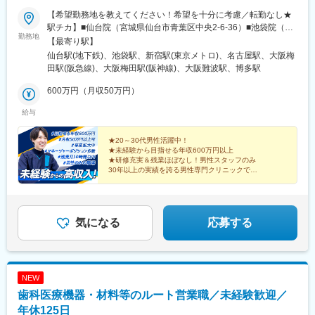
【希望勤務地を教えてください！希望を十分に考慮／転勤なし★
駅チカ】■仙台院（宮城県仙台市青葉区中央2-6-36）■池袋院（東
勤務地
京都豊島区南池袋1-23-11）■新宿院（東京都新宿区歌舞伎町1-17-
【最寄り駅】
2）■名古屋院（愛知県名古屋市中村区名駅4-26-9）■梅田院（大
仙台駅(地下鉄)、池袋駅、新宿駅(東京メトロ)、名古屋駅、大阪梅
阪府大阪市北区芝田1丁目4-14）■西梅田院（大阪府大阪市北区梅
田駅(阪急線)、大阪梅田駅(阪神線)、大阪難波駅、博多駅
田1-3-1）■難波院（大阪府大阪市中央区難波4-1-2）■福岡院（福
岡県福岡市博多区博多駅東1-17-21）
600万円（月収50万円）
給与
★20～30代男性活躍中！
★未経験から目指せる年収600万円以上
★研修充実＆残業ほぼなし！男性スタッフのみ
30年以上の実績を誇る男性専門クリニックで
患者さまに寄り添うカウンセリング担当！
人間関係が良い安心度100％の環境で長く働けます♪
気になる
応募する
NEW
歯科医療機器・材料等のルート営業職／未経験歓迎／
年休125日