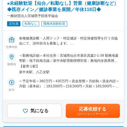
や環境整備支援、事務業務などを担当していただきます。治験開
誇りをもって働くことが出来るお仕事です
※未経験歓迎【仙台／転勤なし】営業（健康診断など）
始の準備・開始・終了までのプロセスを推進頂きます。
◆既存メイン／健診事業を展開／年休118日◆
■具体的には…：
■当社について：
・社内や社外の関係者との交渉・相談
一般財団法人宮城県予防医学協会
2000年に創業し、在宅医療の方へのマッサージを始めとする訪問
・院内スタッフとの調整支援
サービスを手がけている当社
正社員
転勤なし
職種未経験歓迎
・治験実施の可能性を確認するための調査
北海道～沖縄まで全国300以上の事業所を構え、ご利用者様の快
・治験に関する事務的業務の全体支援
適な生活を支えています
2019年には東証グロースに上場し、より安定した企業基盤となり
各種健康診断・人間ドック・特定健診・特定保健指導を行う当協
【補足情報】
ました。今後さらなる事業拡大を予定しています
会にて、渉外担当を募集します。
■魅力情報：
仕事内容
この業務は医療機関への渉外・折衝が主な目的なので、法人営業
変更の範囲：会社の定める業務
■業務内容：
＜勤務地詳細＞本社住所：宮城県仙台市泉区高森2-1-39 勤務地最
職とは違って個人ノルマや目標はありません。その代わり、チー
渉外担当として、各種検診で当財団をご利用いただいている自治
寄駅：地下鉄南北線／泉中央駅受動喫煙対策：敷地内全面禁煙変
ム全体での目標が設定されているので、チームとしての一体感は
体や企業様など既存のお客様へ訪問や電話メールでの打ち合わせ
勤務地
更の範囲：会社の定める事業所
一般的な事業会社の営業と遜色ありません。むしろ個人ノルマが
【最寄り駅】
を行い、健診スケジュールの調整並びに基幹システムの一部登録
ない分、風通しがとても良いです。
泉中央駅、八乙女駅
等、渉外業務全般を担当いただきます。
■外勤・内勤比率：
＜予定年収＞360万円～430万円＜賃金形態＞月給制＜賃金内訳＞
エリアや時期等によって異なりますが、外勤3から4割：内勤6か
■具体的な業務内容：
月額（基本給）：183,500円～218,500円＜月給＞183,500円～
ら7割となります。※外勤：医療機関訪問、内勤：オフィス勤務
・お客様との健診内容/時期のお打ち合わせ
給与
218,500円＜昇給有無＞有＜残業手当＞有＜給与補足＞※給与は経
・お見積書や健診スケジュールの作成
験・能力を考慮して決定します■賞与：年2回（2.5～4.5ヶ月分
【教育体制】
・健診スタッフの送迎など
評価により変動）■昇給：あり賃金はあくまでも目安の金額であ
未経験で転職してくる方も多い為教育体制が充実しており、業界
り、選考を通じて上下する可能性があります。月給(月額)は固定手
内でも随一との呼び声が高いです。同期入社者とともに2週間弱本
応募依頼する
■就業環境について：
気になる
当を含めた表記です。
社にて集合研修 を行います。会社の事や業務を遂行する上で必要
（エージェントサービス）
年間休日118日、月残業平均30時間と、ワークライフバランスを
な法令から実務まで座学中心でロープレを交えながら学びます。
両立しながら働くことが可能です。
その後、各拠点に配属され業務を引継ぎながらOJT担当者ととも
基本的に宿泊を伴う出張はございません