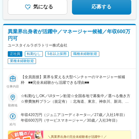
■キャリアパス
目駅、星ケ丘駅(大阪府)、城北公園通駅、南巽駅、崇禅寺駅、尼崎
気になる
応募する
主任→係長→課長→次長→エリア長→幹部候補
駅(阪神線)、山陽天満駅、加古川駅、新神戸駅、住吉駅(兵庫県・
※年功序列ではありません。4年目の課長もいますので実績に応じ
東海道)、香櫨園駅、中山寺駅、大久保駅(兵庫県)、舞子公園駅、
て昇進可能です！
六甲駅、富雄駅、横川駅、小網町駅、吉塚駅、茶山駅(福岡県)、九
大学研都市駅、福大前駅、竜田口駅、熊本駅、和歌山市駅、県庁
■働き方について
異業界出身者が活躍中／マネージャー候補／年収600万
通り駅、代々木八幡駅、立場駅
トラブル等の緊急対応のため、夜間・休日の緊急対応当番を月に
円可
７日間程度行っていただきます。コールセンターが夜間・休日の
ユースタイルラボラトリー株式会社
一次受けし、電話のみで対応できない場合のみ営業担当が現場へ
対応に向かうケースがあります。
正社員
転勤なし
5名以上採用
職種未経験歓迎
業種未経験歓迎
変更の範囲：会社の定める業務
【全員面接】業界を変える大型ベンチャーのマネージャー候補
枠 ■■完全未経験から活躍できる理由■■
仕事内容
☆転勤なしOK／UIターン歓迎☆全国各地で募集中／選べる働き方
☆寮費無料プラン（規定有）：北海道、東京、神奈川、新潟、三
勤務地
重、滋賀、沖縄☆マイカー通勤手当有【1／地元マネージャーコー
ス】◇地元採用・転勤なし可■東北／北海道、青森、岩手、宮城、
年収420万円（ジュニアコーディネータ―／27歳／入社1年目）
山形、福島■関東甲信越／茨城、栃木、群馬、埼玉、千葉、東京、
年収600万円（サービスマネージャー／30歳／入社3年目）
神奈川、新潟、富山、山梨、長野■東海／岐阜、静岡、愛知、三重
給与
■関西／滋賀、京都、大阪、兵庫、奈良、和歌山■中国・四国／岡
山、広島、山口、徳島、香川、愛媛、高知■九州／福岡、佐賀、長
＼異業界出身の完全未経験者が活躍中！／