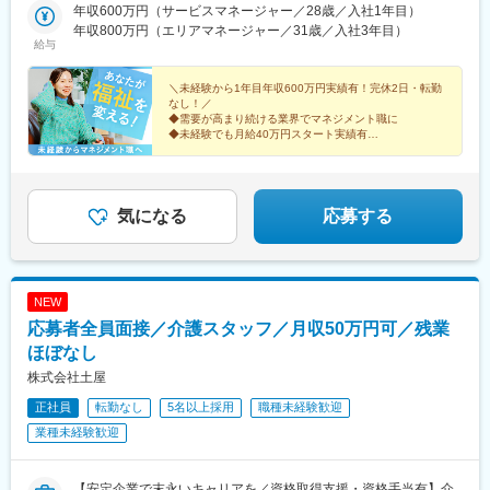
木、群馬、埼玉、千葉、東京、神奈川、新潟、富山、山梨、長野■
年収600万円（サービスマネージャー／28歳／入社1年目）
東海／岐阜、静岡、愛知、三重■関西／滋賀、京都、大阪、兵庫、
年収800万円（エリアマネージャー／31歳／入社3年目）
奈良、和歌山■中国・四国／岡山、広島、山口、徳島、香川、愛
給与
媛、高知■九州／福岡、佐賀、長崎、熊本、大分、宮崎、鹿児島、
沖縄★【エリア勤務希望・移住希望の方優遇】：サポート制度も
＼未経験から1年目年収600万円実績有！完休2日・転勤
充実していますので、現在のお住まいに関わらずご希望をお知ら
なし！／
◆需要が高まり続ける業界でマネジメント職に
せください！☆『寮費無料プラン』あり（規定有）：下記勤務地
◆未経験でも月給40万円スタート実績有
希望・移住希望の方はお気軽にご相談ください！※【北海道】【東
◆30～40代の女性マネジャー多数活躍中
京都】【神奈川県】【新潟県】【三重県】【滋賀県】【沖縄県】
◆会社負担で資格取得可能
での勤務の場合★全国のご希望勤務地へU・Iターン可能・初期費
◆株式上場を目指す急成長ベンチャー
用会社負担等の移住支援あり（規定有）・U・Iターン転勤希望者
気になる
応募する
への1年間の支援あり（規定有）★江戸川・川崎・湘南・川越・香
川・徳島・青森にて新規事業所オープン！
NEW
応募者全員面接／介護スタッフ／月収50万円可／残業
ほぼなし
株式会社土屋
正社員
転勤なし
5名以上採用
職種未経験歓迎
業種未経験歓迎
【安定企業で末永いキャリアを／資格取得支援・資格手当有】介