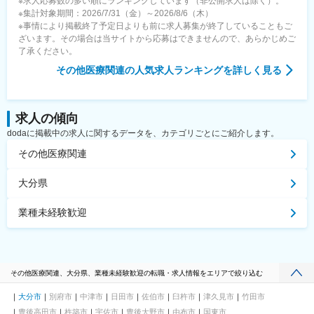
※求人応募数の多い順にランキングしています（非公開求人は除く）。
※集計対象期間：2026/7/31（金）～2026/8/6（木）
※事情により掲載終了予定日よりも前に求人募集が終了していることもご
ざいます。その場合は当サイトから応募はできませんので、あらかじめご
了承ください。
その他医療関連
の人気求人ランキングを詳しく見る
求人の傾向
dodaに掲載中の求人に関するデータを、カテゴリごとにご紹介します。
その他医療関連
大分県
業種未経験歓迎
その他医療関連、大分県、業種未経験歓迎の転職・求人情報をエリアで絞り込む
大分市
別府市
中津市
日田市
佐伯市
臼杵市
津久見市
竹田市
豊後高田市
杵築市
宇佐市
豊後大野市
由布市
国東市