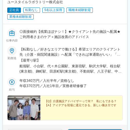
です。
ユースタイルラボラトリー株式会社
正社員
転勤なし
5名以上採用
職種未経験歓迎
■契約締結からフォローまでの流れ
業種未経験歓迎
病院契約受注→見積・契約書作成→指示書→患者宅へ→機械の設
置・説明→定期点検（フォロー）→消耗品交換
◎面接確約【残業ほぼナシ！】★クライアント先の施設へ配属★
【担当エリア】
ご利用者さまのケア＋施設改善のアドバイス
大分市エリア周辺
仕事内容
■業務の魅力
【転勤なし／好きなエリアで働ける】希望エリアのクライアント
業界トップクラスの知名度があり、病院やクリニックからの信頼
先（介護・病院関連施設）へ配属「できれば車通勤がいい」「未
勤務地
も厚いため、提案がしやすい環境です。
経験なので先輩スタッフと一緒に働きたい」等ご相談ください！
【最寄り駅】
患者さまの生活を守る必要とされる商材”だからこそやりがいを実
━━【配属エリア】━━＜1＞北海道・東北／北海道、岩手※、宮
船堀駅、小台駅、代々木公園駅、東新宿駅、駒沢大学駅、桜台駅
感しながら成長できます。
城、福島＜2＞北関東／茨城、栃木、群馬＜3＞首都圏／東京、神
(東京都)、麹町駅、田原町駅(東京都)、不動前駅、八王子駅、中野
奈川、埼玉、千葉＜4＞甲信越／長野、新潟＜5＞東海／愛知、静
坂上駅、調布駅、蓮根駅、後楽園駅、東久留米駅、苗穂駅、琴似
■入社後の流れ
岡、岐阜＜6＞関西／大阪、京都、兵庫、和歌山、奈良※＜7＞中
年収340万円／入社半年／資格なし
駅(函館本線)、新道東駅、西２８丁目駅、郡山駅(福島県)、愛子
座学にて会社の製品・サービスについて学んでいただき、OJTに
四国／広島※、岡山※＜8＞九州／福岡、熊本※、長崎※、大分※、鹿
年収370万円／入社1年目／実務者研修修了
駅、北仙台駅、泉中央駅、作並駅、境町駅、高崎駅、東武宇都宮
給与
て製品の説明方法やお客様への提案の仕方、仕事の進め方なども
児島※☆各所に契約施設があり、住む場所が変わってもキャリアを
駅、大宮駅(埼玉県)、南与野駅、蒲生駅、花崎駅、行田駅、北本
丁寧に教えていきます。医療の基礎知識や医療現場の方とのコミ
長期的に築くことができます！（※印のエリアは経験者のみ採用中
駅、和光市駅、岩槻駅、志久駅、戸塚安行駅、久喜駅、浜野駅、
ュニケーションの取り方など未経験の方でも安心して成長できる
です）☆勤務地住所は一例となります。━━【転居希望者向けの
【Q】介護施設アドバイザーって何？ 私にもできる？
六実駅、常盤平駅、みどり台駅、柏駅、小机駅、古淵駅、高座渋
【A】アイデアを現場に還元できる、新しい働き方です
よう一つひとつフォローしていきます。
働き方も】━━将来的に地元を離れたい方は、半年ほど地元勤務
谷駅、横浜駅、辻堂駅、淵野辺駅、いずみ中央駅、越後赤塚駅、
後、東京神奈川など首都圏への転勤も可能！移住支援制度（費用
新潟駅、見附駅、名鉄岐阜駅、松本駅、積志駅、東静岡駅、桜橋
■組織構成
会社負担）もあり、早期キャリアアップも見込めます！
駅(静岡県)、小垣江駅、北新川駅、神領駅、名鉄名古屋駅、小野駅
営業5名（20～40代）の方々が活躍しています！
(京都府)、北野白梅町駅、上桂駅、西向日駅、今出川駅、福知山
駅、神宮丸太町駅、古市駅(大阪府)、大日駅、門真南駅、瑞光四丁