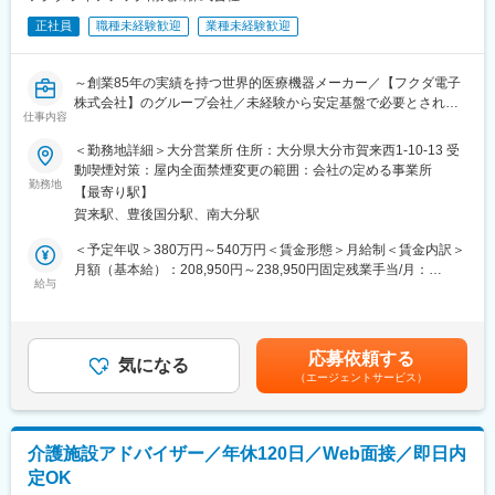
正社員
職種未経験歓迎
業種未経験歓迎
～創業85年の実績を持つ世界的医療機器メーカー／【フクダ電子
株式会社】のグループ会社／未経験から安定基盤で必要とされ続
仕事内容
ける医療分野での営業ができる！～
＜勤務地詳細＞大分営業所 住所：大分県大分市賀来西1-10-13 受
■業務内容
動喫煙対策：屋内全面禁煙変更の範囲：会社の定める事業所
大学病院／クリニックの医療従事者に向けた在宅医療機器レンタ
勤務地
【最寄り駅】
ル提案をお任せします！
賀来駅、豊後国分駅、南大分駅
既存顧客がメインで、既存8（大学・クリニック）：新規2（開業
医・クリニック中心）の割合。
＜予定年収＞380万円～540万円＜賃金形態＞月給制＜賃金内訳＞
関係構築型の営業で事務局長、医師、看護師長が相手となりま
月額（基本給）：208,950円～238,950円固定残業手当/月：
す。
給与
35,440円～42,980円（固定残業時間20時間0分/月）超過した時間
在宅療養中の患者様に対しては機器や酸素ボンベのお届け、使用
外労働の残業手当は追加支給＜月給＞244,390円～281,930円（一
方法の説明やアフターフォローを行います。
律手当を含む）＜昇給有無＞有＜残業手当＞有＜給与補足＞※経
験・年齢、能力等を考慮の上、当社規定により決定致します。■賞
応募依頼する
■商材について
気になる
与：年2回（7月・12月）※過去実績5.6ヶ月分賃金はあくまでも目
（エージェントサービス）
「酸素を送る機械」「睡眠時に呼吸をサポートする機械」「在宅
安の金額であり、選考を通じて上下する可能性があります。月給
用の人工呼吸器」等、在宅医療で使われる機器です。全部で約20
(月額)は固定手当を含めた表記です。
種類ほどの製品を扱います。
※ほとんどがレンタルでのご提案です。担当する医療機関は30～
介護施設アドバイザー／年休120日／Web面接／即日内
50件ほど。
定OK
1日10～15件を目安に病院やクリニックを訪問していくイメージ