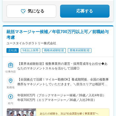
＊有給取得率76.9％・育休復帰率95％など働きやすい環
境♪
気になる
応募する
統括マネージャー候補／年収700万円以上可／前職給与
考慮
ユースタイルラボラトリー株式会社
正社員
5名以上採用
職種未経験歓迎
業種未経験歓迎
【業界未経験歓迎】複数事業所の運営・採用育成等をお任せ◆あ
なたのマネジメントスキルを活かして活躍◎
仕事内容
【全国拠点で活躍！マイカー勤務OK】養成期間後、全国の複数事
務所をマネジメントしていただきます。＼担当エリアは相談可
勤務地
能！／近隣エリアまたは全国から好きなエリアを相談できます！
《養成期間中の勤務地》現在は東京、横浜、埼玉、福岡の事業所
年収800万円（ブロックマネージャー候補／39歳／入社4年目）
で行っていますが、ご希望に合わせて、お住まいのエリアで行う
年収700万円（エリアマネージャー／36歳／入社2年目）
ことも可能です。また社宅の利用もできますので、ご面接時にお
給与
気軽にご相談ください。《養成期間後の勤務地》全国47都道府県
が対象※現在お住まいの地域又はジェネラルマネージャーと相談の
あなたの経験を、次は“社会課題を解く事業運営”へ