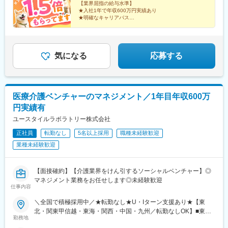
崎、熊本、大分、宮崎、鹿児島、沖縄☆江戸川・川崎・湘南・川
【業界屈指の給与水準】
★入社1年で年収600万円実績あり
越・香川・徳島・青森・多摩川にて新規オープン★別事業へのキ
★明確なキャリアパス
ャリアチェンジによる昇格可能☆ページ下部「勤務地の一例」も
★介護経験ゼロからマネージャー輩出
ご参照ください【2／全国マネージャーコース】◆全国募集／引越
★資格取得費用は会社負担
し手当・社宅◆入社半年の養成期間中は東京・神奈川・埼玉／所
★完全週休2日／転勤なし・UIターン可
在地はHP参照⇒養成期間後の勤務地は現在お住まいの地域又はジ
気になる
応募する
ェネラルマネージャーと相談の上決定◆引越し手当支給・家賃無
料の借り上げ社宅提供☆早期キャリアアップしたい方に最適なポ
ジション
医療介護ベンチャーのマネジメント／1年目年収600万
円実績有
ユースタイルラボラトリー株式会社
正社員
転勤なし
5名以上採用
職種未経験歓迎
業種未経験歓迎
【面接確約】【介護業界をけん引するソーシャルベンチャー】◎
マネジメント業務をお任せします◎未経験歓迎
仕事内容
＼全国で積極採用中／★転勤なし★U・Iターン支援あり★【東
北・関東甲信越・東海・関西・中国・九州／転勤なしOK】■東北
勤務地
／北海道、青森、岩手、宮城、山形、福島■関東甲信越／茨城、栃