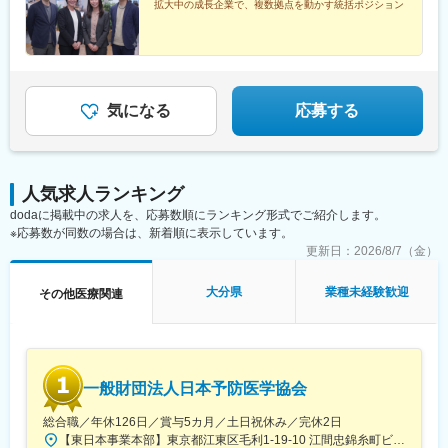
上決定《配属事業部について》障害福祉事業では「重度訪問介
拡大中の成長企業で、複数拠点を動かす統括ポジション
護」と「グループホーム」、高齢者事業では「訪問介護事業」を
展開しています。配属に関しては、適性や条件等に応じて、配属
の事業部を決定。あなたの適性や能力を活かせる適切な部署でご
活躍いただきます。※入社後のキャリアチェンジも可能です。気に
なる点はご相談ください。☆引越し手当支給・借り上げ社宅提供
気になる
応募する
あり（無料）
人気求人ランキング
dodaに掲載中の求人を、応募数順にランキング形式でご紹介します。
※応募数が同数の場合は、新着順に表示しています。
更新日：
2026/8/7（金）
大分県
業種未経験歓迎
その他医療関連
一般財団法人日本予防医学協会
総合職／年休126日／賞与5カ月／土日祝休み／完休2日
【東日本事業本部】東京都江東区毛利1-19-10 江間忠錦糸町ビル※訪問先からの直行直帰が可能です！＜アクセス＞・JR総武線（快速・各駅停車）／東京メトロ半蔵門線 錦糸町駅より徒歩5分・東京メトロ半蔵門線／都営新宿線 住吉駅より徒歩5分※受動喫煙対策:屋内全面禁煙