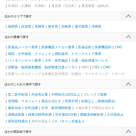
玖珠郡（九重町、玖珠町）
速見郡（日出町）
東国東郡（姫島村）
ほかのエリアで探す
福岡県
佐賀県
長崎県
熊本県
宮崎県
鹿児島県
沖縄県
ほかの業種で探す
医薬品メーカー業界
医療機器メーカー業界
医薬品卸
医療機器卸
CRO
病院・大学病院・クリニック
調剤薬局・ドラッグストア業界
バイオベンチャー業界
大学・研究施設
介護・福祉関連サービス
診断薬・臨床検査機器・臨床検査試薬メーカー
SMO
CSO
CMO
医療コンサルティング
医療広告代理店・出版社・マーケティング・リサーチ
ほかのこだわり条件で探す
第二新卒歓迎
外資系企業
年間休日120日以上
フレックス勤務
管理職・マネジャー
英語を活かす
学歴不問
転勤なし（勤務地限定）
服装自由
女性活躍
社宅・家賃補助制度
上場企業
中国語を活かす
退職金制度
残業20時間未満
完全週休2日制
職種未経験歓迎
土日祝休み
原則定時退社
海外出張あり
U・Iターン支援あり
ほかの固定給で探す