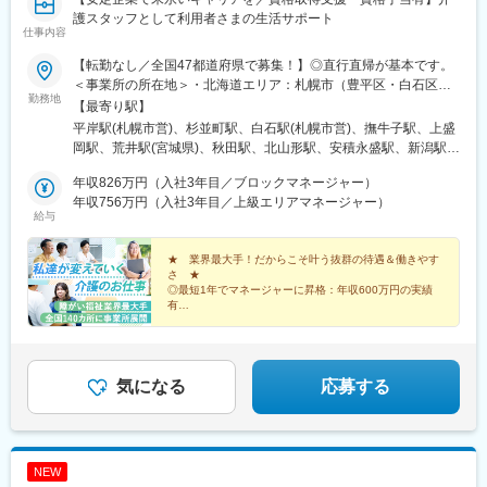
護スタッフとして利用者さまの生活サポート
仕事内容
【転勤なし／全国47都道府県で募集！】◎直行直帰が基本です。
＜事業所の所在地＞・北海道エリア：札幌市（豊平区・白石区）
勤務地
／函館市・東北エリア：岩手市／仙台市／秋田市／山形市／郡山
【最寄り駅】
市／弘前市・関東エリア：茨城市／栃木市／高崎市／大宮市／習
平岸駅(札幌市営)、杉並町駅、白石駅(札幌市営)、撫牛子駅、上盛
志野市／板橋区／多摩市／相模原市／藤沢市／甲府市・東海エリ
岡駅、荒井駅(宮城県)、秋田駅、北山形駅、安積永盛駅、新潟駅、
ア：静岡市／岡崎市／岐阜市／四日市市／名古屋市・北信越エリ
水戸駅、小山駅、高崎駅、大宮駅(埼玉県)、京成津田沼駅、志村坂
ア：新潟市／富山市／金沢市／福井市／長野市・関西エリア：大
年収826万円（入社3年目／ブロックマネージャー）
上駅、多摩センター駅、相模原駅、藤沢駅、国母駅、市役所前駅
阪市／宇治市／西宮市／奈良市／大津市／和歌山市／新宮市・中
年収756万円（入社3年目／上級エリアマネージャー）
(長野県)、県庁前駅(富山県)、上諸江駅、八ツ島駅、岐阜駅、静岡
給与
四国エリア：鳥取市／松江市／岡山市／福山市／広島市／下関市
駅、東岡崎駅、新瑞橋駅、中川原駅、瀬田駅(滋賀県)、宇治駅(奈
／徳島市／高松市／松山市／高知市・九州エリア：福岡市／糟屋
良線)、天満橋駅、西宮駅、奈良駅、六十谷駅、新宮駅、鳥取駅、
郡粕屋町／北九州市／久留米市／佐賀市／長崎市／熊本市／大分
★ 業界最大手！だからこそ叶う抜群の待遇＆働きやす
松江駅、備前西市駅、東福山駅、比治山橋駅、幡生駅、阿波富田
さ ★
市／宮崎市／鹿児島市／沖縄市※受動喫煙防止対策：敷地内禁煙※
駅、元山駅(香川県)、道後公園駅、知寄町二丁目駅、吉塚駅、柚須
◎最短1年でマネージャーに昇格：年収600万円の実績
駐車場あり！車、バイク、自転車などの通勤OK ※地域による※担
駅、木屋瀬駅、西鉄久留米駅、佐賀駅、茂里町駅、健軍町駅、大
有
当するご利用者のご自宅へ訪問していただきます。※ご希望をお伺
◎マネージャーへ昇格後は月給45万円以上可
分駅、宮崎駅、天文館通駅、古島駅、南平岸駅、新津田沼駅、志
◎残業ほぼなし／直行直帰OK！
いし、通いやすい範囲を考慮の上で訪問先を決定いたします！
村三丁目駅、権堂駅、新富町駅(富山県)、妙音通駅、谷町四丁目
駅、西宮駅(ＪＲ線)、新大宮駅、南区役所前駅、道後温泉駅、馬出
九大病院前駅、新木屋瀬駅、スタジアムシティノース駅、いづろ
気になる
応募する
通駅、長野駅、丸の内駅(富山県)、呼続駅、市役所前駅(広島県)、
浦上駅、甲東中学校前駅
NEW