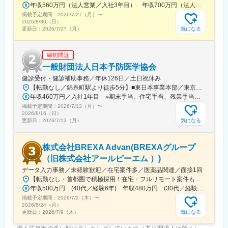
年収560万円（法人営業／入社3年目） 年収700万円（法人営業・チームリーダー／入社5年目）
掲載予定期間：
2026/7/27（月）
〜
2026/8/30（日）
気になる
更新日：
2026/7/27（月）
締切間近
一般財団法人日本予防医学協会
健診受付・健診補助事務／年休126日／土日祝休み
【転勤なし／錦糸町駅より徒歩5分】■東日本事業本部／東京都江東区毛利1-19-10 江間忠錦糸町ビル＜アクセス＞JR総武線（快速）、総武線（各駅停車）「錦糸町駅」南口より徒歩5分東京メトロ半蔵門線「錦糸町駅」B1出口より徒歩5分東京メトロ半蔵門線／都営新宿線「住吉駅」B2出口より徒歩5分※受動喫煙対策あり（オフィス内禁煙）
年収460万円／入社1年目 ※期末手当、住宅手当、残業手当（月10時間分）含む
掲載予定期間：
2026/7/13（月）
〜
2026/8/16（日）
気になる
更新日：
2026/7/13（月）
株式会社BREXA Advan(BREXAグループ
（旧株式会社アールピーエム ）)
データ入力事務／未経験歓迎／在宅案件多／医薬品関連／面接1回
【転勤なし・首都圏で積極採用！在宅・フルリモート案件も有り！大手・優良企業が中心♪】■本社／大阪市淀川区宮原3-5-36 新大阪トラストタワー19F変更の範囲、上記を除く当社関連勤務地◆プロジェクト先例東京23区内、横浜、大宮、千葉、その他＜配属先最寄り駅の一例＞飯田橋／日本橋／浜松町／信濃町／四ツ谷／池袋／蒲田 など※過去の配属先は勤務地一覧に記載◆POINT！#大手企業など約300社の取引先あり！（製薬メーカー、製薬関連企業、化粧品関連企業、臨床研究センターなど）#最寄り駅から徒歩5～10分圏内の通いやすいオフィス＃在宅勤務・在宅プロジェクト多数＃定時退社基本＆土日祝休み＃安定性抜群の医療業界で事務として活躍＃未経験入社8割×研修センターで手厚くフォロー＃産育休の取得実績100％#転居を伴う転勤なし※受動喫煙対策：オフィス内禁煙
年収500万円 (40代／経験6年) 年収480万円 (30代／経験4年)
掲載予定期間：
2026/7/2（木）
〜
2026/8/24（月）
気になる
更新日：
2026/7/9（木）