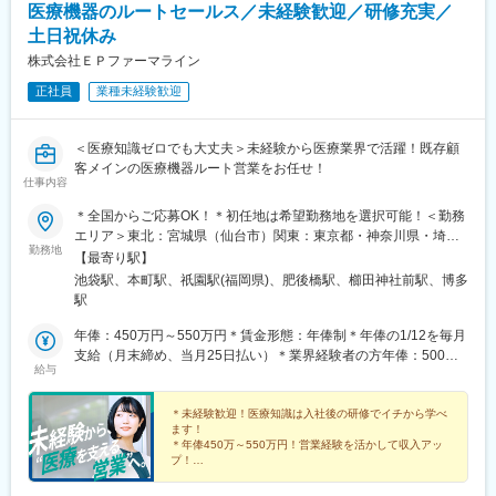
医療機器のルートセールス／未経験歓迎／研修充実／
土日祝休み
株式会社ＥＰファーマライン
正社員
業種未経験歓迎
＜医療知識ゼロでも大丈夫＞未経験から医療業界で活躍！既存顧
客メインの医療機器ルート営業をお任せ！
仕事内容
＊全国からご応募OK！＊初任地は希望勤務地を選択可能！＜勤務
エリア＞東北：宮城県（仙台市）関東：東京都・神奈川県・埼玉
勤務地
県・千葉県・栃木県・群馬県東海：愛知県・静岡県・岐阜県信
【最寄り駅】
越：長野県（松本市）北陸：石川県（金沢市）関西：大阪府・兵
池袋駅、本町駅、祇園駅(福岡県)、肥後橋駅、櫛田神社前駅、博多
庫県中国：広島県四国：香川県（高松市）・愛媛県（松山市）九
駅
州：福岡県・佐賀県・長崎県・熊本県・大分県・宮崎県・鹿児島
県【東京本社】東京都豊島区西池袋3-27-12 池袋ウェストパーク
年俸：450万円～550万円＊賃金形態：年俸制＊年俸の1/12を毎月
ビル＊各線「池袋駅」西口より徒歩5分【大阪オフィス】大阪府大
支給（月末締め、当月25日払い）＊業界経験者の方年俸：500万
給与
阪市西区靭本町1-11-7 信濃橋三井ビルディング2F＊Osaka Metro
円～680万円
各線「本町駅」より徒歩1分【福岡オフィス】福岡県福岡市博多区
博多駅前2-19-24 大博センタービル6F＊JR・福岡市地下鉄各線
＊未経験歓迎！医療知識は入社後の研修でイチから学べ
ます！
「博多駅」より徒歩5分
＊年俸450万～550万円！営業経験を活かして収入アッ
プ！
＊年間休日120日以上／土日祝休み／手当＆福利厚生充
実