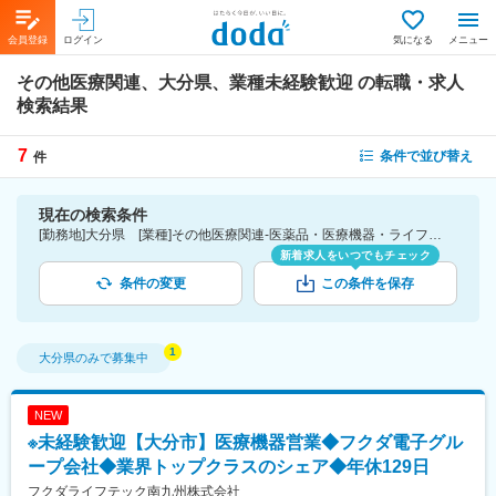
会員登録
ログイン
気になる
メニュー
その他医療関連、大分県、業種未経験歓迎
の転職・求人
検索結果
7
条件で並び替え
件
現在の検索条件
[勤務地]大分県 [業種]その他医療関連-医薬品・医療機器・ライフサイエンス・医療系サービス [こだわり条件ピックアップ]業種未経験歓迎 [詳細条件](募集・採用情報)業種未経験歓迎
新着求人をいつでもチェック
条件の変更
この条件を保存
大分県
のみで募集中
NEW
※未経験歓迎【大分市】医療機器営業◆フクダ電子グル
ープ会社◆業界トップクラスのシェア◆年休129日
フクダライフテック南九州株式会社