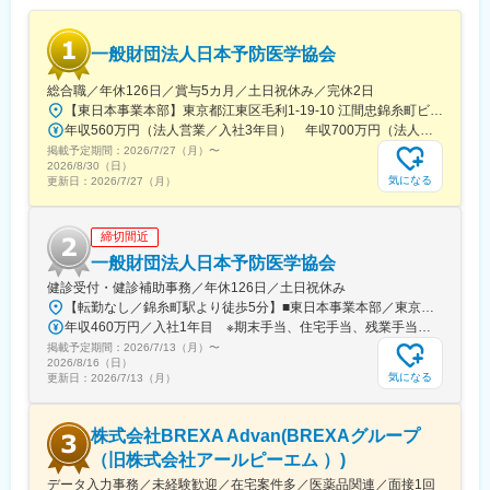
通常医薬品メーカー出身が会員である関西医薬協会に、当社は会
誇っており、長期就業が可能な環境・福利厚生が整っています。
員として登録しています。業界関連のセミナーにも参加すること
ができ、メーカーと同じレベルの業界知識とマーケット感をアッ
変更の範囲：会社の定める業務
一般財団法人日本予防医学協会
プデートできる環境です。
総合職／年休126日／賞与5カ月／土日祝休み／完休2日
■働き方：
【東日本事業本部】東京都江東区毛利1-19-10 江間忠錦糸町ビル※訪問先からの直行直帰が可能です！＜アクセス＞・JR総武線（快速・各駅停車）／東京メトロ半蔵門線 錦糸町駅より徒歩5分・東京メトロ半蔵門線／都営新宿線 住吉駅より徒歩5分※受動喫煙対策:屋内全面禁煙
◎完全在宅勤務のため、拠点（東京・大阪）の近くにお住まいで
年収560万円（法人営業／入社3年目） 年収700万円（法人営業・チームリーダー／入社5年目）
なくてもご就業いただけます。
掲載予定期間：
2026/7/27（月）
〜
◎お昼休みの時間帯も自由なので、例えばお子様がおられる方の
2026/8/30（日）
場合、お子様の通院やご都合に合わせて業務時間を調整できま
気になる
更新日：
2026/7/27（月）
す。
（自分の業務が終わるよう業務管理を行う必要はありますが、裁
締切間近
量の大きい働き方ができます）
※現在、関東関西のほか、九州、中部、東北、海外在住の方もいま
一般財団法人日本予防医学協会
す。
健診受付・健診補助事務／年休126日／土日祝休み
・会議や打ち合わせで必要な時は大阪・東京等へ出張（宿泊も伴
【転勤なし／錦糸町駅より徒歩5分】■東日本事業本部／東京都江東区毛利1-19-10 江間忠錦糸町ビル＜アクセス＞JR総武線（快速）、総武線（各駅停車）「錦糸町駅」南口より徒歩5分東京メトロ半蔵門線「錦糸町駅」B1出口より徒歩5分東京メトロ半蔵門線／都営新宿線「住吉駅」B2出口より徒歩5分※受動喫煙対策あり（オフィス内禁煙）
います）が発生します。
年収460万円／入社1年目 ※期末手当、住宅手当、残業手当（月10時間分）含む
※国内出張の頻度は1~3回/年です。(一部海外出張の場合がござい
掲載予定期間：
2026/7/13（月）
〜
ます。）
2026/8/16（日）
気になる
更新日：
2026/7/13（月）
■組織構成：
CMC担当11名（2名男性、9名女性）
株式会社BREXA Advan(BREXAグループ
30代～40代で構成されています。
お子様がおられる社員が多く、在宅勤務のため子育てしながらキ
（旧株式会社アールピーエム ）)
ャリアを築ける環境です。
データ入力事務／未経験歓迎／在宅案件多／医薬品関連／面接1回