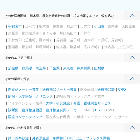
その他医療関連、栃木県、原則定時退社の転職・求人情報をエリアで絞り込む
宇都宮市
足利市
栃木市
佐野市
鹿沼市
日光市
小山市
真岡市
大田原市
矢板市
那須塩原市
さくら市
那須烏山市
下野市
下都賀郡（壬生町、野木町）
芳賀郡（益子町、茂木町、市貝町、芳賀町）
那須郡（那須町、那珂川町）
塩谷郡（塩谷町、高根沢町）
河内郡（上三川町）
ほかのエリアで探す
茨城県
群馬県
埼玉県
千葉県
東京都
神奈川県
山梨県
ほかの業種で探す
医薬品メーカー業界
医療機器メーカー業界
医薬品卸
医療機器卸
CRO
病院・大学病院・クリニック
調剤薬局・ドラッグストア業界
バイオベンチャー業界
大学・研究施設
介護・福祉関連サービス
診断薬・臨床検査機器・臨床検査試薬メーカー
SMO
CSO
CMO
医療コンサルティング
医療広告代理店・出版社・マーケティング・リサーチ
ほかのこだわり条件で探す
第二新卒歓迎
外資系企業
年間休日120日以上
フレックス勤務