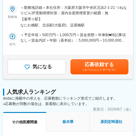
■教育体制：
◆◇
＜勤務地詳細＞本社住所：大阪府大阪市中央区北浜2-1-21 つねな
通常医薬品メーカー出身が会員である関西医薬協会に、当社は会
りビル3F受動喫煙対策：屋内全面禁煙変更の範囲：無
員として登録しています。業界関連のセミナーにも参加すること
■仕事内容：
勤務地
ができ、メーカーと同じレベルの業界知識とマーケット感をアッ
【最寄り駅】
医薬品開発における理化学・製造・品質試験分野を中心に、CMC
プデートできる環境です。
なにわ橋駅、北浜駅(大阪府)、淀屋橋駅
領域のコンサルティング業務をお任せします。
新薬承認申請に向けた品質戦略の立案から資料作成・評価まで一
＜予定年収＞500万円～1,000万円＜賃金形態＞年俸制■特記事項
■働き方：
貫して関与し、医薬品開発の品質面を支える中核ポジションで
なし＜賃金内訳＞年額（基本給）：5,000,000円～10,000,000円
◎完全在宅勤務のため、拠点（東京・大阪）の近くにお住まいで
す。
給与
＜月額＞416,666円～833,333円（12分割）＜昇給有無＞有＜残業
なくてもご就業いただけます。
手当＞無＜給与補足＞※前職でのご経験・年収に応じて年収は考慮
◎お昼休みの時間帯も自由なので、例えばお子様がおられる方の
・新薬承認申請に際する品質規定に則した戦略企画・物理化学的
いたします。■年収構成：年俸制となります。賃金はあくまでも目
場合、お子様の通院やご都合に合わせて業務時間を調整できま
性質ならびに製造・品質管理に関する資料の整備・評価・助言・
安の金額であり、選考を通じて上下する可能性があります。月給
す。
応募依頼する
企画の設定
気になる
(月額)は固定手当を含めた表記です。
（自分の業務が終わるよう業務管理を行う必要はありますが、裁
（エージェントサービス）
・試験方法に関する資料の評価・助言
量の大きい働き方ができます）
・安定性試験に関する資料の評価・助言
※現在、関東関西のほか、九州、中部、東北、海外在住の方もいま
・治験薬概要書・治験実施計画書・申請書類（CTD-MODULE3）
す。
などの作成およびその助言
・会議や打ち合わせで必要な時は大阪・東京等へ出張（宿泊も伴
人気求人ランキング
・製造業認定、原薬登録等
います）が発生します。
dodaに掲載中の求人を、応募数順にランキング形式でご紹介します。
※国内出張の頻度は1~3回/年です。（海外出張はほとんどありませ
※応募数が同数の場合は、新着順に表示しています。
※クライアントは欧米製薬会社または外資系製薬会社がほとんどで
ん。）
す。
更新日：
2026/8/7（金）
※プロジェクトは一人で行うのではなく、現社員と共に分担し業務
■ワークライフバランス：
にあたっていただきます。
栃木県
原則定時退社
その他医療関連
同社は、個人が最大限に能力を発揮できるよう働きやすい環境作
りに注力しております。男女問わず在宅勤務が可能です。また、
■教育体制：
女性社員も多く、産休・育休取得実績も豊富で9割以上の復職率を