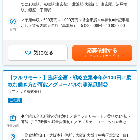
承認申請・取得に向けた非（前）臨床開発戦略の構築・評価・分
千代田区丸の内1-11-1 パシフィックセンチュリープレイス丸の内
◎完全在宅勤務のため、拠点（東京・大阪）の近くにお住まいで
なにわ橋駅、京橋駅(東京都)、北浜駅(大阪府)、東京駅、淀屋橋
析・助言を中心としたコンサルティング業務をお任せします。
13階 受動喫煙対策：屋内全面禁煙変更の範囲：無
なくてもご就業いただけます。
駅、銀座一丁目駅
開発初期段階から関与し、医薬品開発の方向性を左右する戦略立
◎お昼休みの時間帯も自由なので、例えばお子様がおられる方の
案に携わる上流ポジションです。
＜予定年収＞500万円～1,000万円＜賃金形態＞年俸制■特記事項
場合、お子様の通院やご都合に合わせて業務時間を調整できま
なし＜賃金内訳＞年額（基本給）：5,000,000円～10,000,000円
す。
・各種動物実験受託機関（CRO）の選定・評価分析・実施支援
給与
＜月額＞416,666円～833,333円（12分割）＜昇給有無＞有＜残業
（自分の業務が終わるよう業務管理を行う必要はありますが、裁
・前臨床試験プロトコールの作成および施設モニタリング・監査
手当＞無＜給与補足＞※前職でのご経験・年収に応じて年収は考慮
量の大きい働き方ができます）
対応
いたします。■年収構成：年俸制となります。賃金はあくまでも目
※現在、関東関西のほか、九州、中部、東北、海外在住の方もいま
・評価分析および各フェーズにおけるガイダンス相談用報告書の
安の金額であり、選考を通じて上下する可能性があります。月給
す。
応募依頼する
作成
気になる
(月額)は固定手当を含めた表記です。
・会議や打ち合わせで必要な時は大阪・東京等へ出張（宿泊も伴
（エージェントサービス）
・治験相談および申請前相談に向けた戦略構築・資料作成・助言
います）が発生します。
・規制当局との面談への出席・対応
※国内出張の頻度は1~3回/年です。（海外出張の可能性も一部ござ
います）
■業務の特徴：
【フルリモート】臨床企画・戦略立案◆年休130日／柔
・プロジェクトは個人単独ではなく、社内メンバーと協働しなが
■ワークライフバランス：
軟な働き方が可能／グローバルな事業展開◎
ら分担して推進しています。
同社は、個人が最大限に能力を発揮できるよう働きやすい環境作
・非臨床領域における戦略設計から規制対応まで関わり、開発全
コアメッド株式会社
りに注力しております。男女問わず在宅勤務が可能です。また、
体を俯瞰する視点を身につけることが可能です。
女性社員も多く、産休・育休取得実績も豊富で9割以上の復職率を
正社員
誇っており、長期就業が可能な環境・福利厚生が整っています。
■教育体制：
通常医薬品メーカー出身が会員である関西医薬協会に、当社は会
変更の範囲：会社の定める業務
◆◇臨床企画経験の方歓迎！／完全フルリモート／柔軟な勤務が
員として登録しています。業界関連のセミナーにも参加すること
可能（1日7時間の裁量労働制）／アメリカ・ヨーロッパ企業と事
ができ、メーカーと同じレベルの業界知識とマーケット感をアッ
仕事内容
業展開／医薬品の薬事戦略・開発戦略のコンサルティング会社
プデートできる環境です。
◆◇
＜勤務地詳細1＞大阪本社住所：大阪府大阪市中央区北浜2丁目1