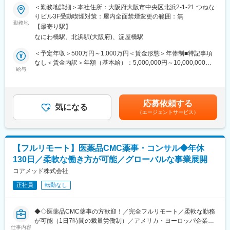
ティング会社◆◇
＜勤務地詳細＞本社住所：大阪府大阪市中央区北浜2-1-21 つねな
◎完全在宅勤務のため、拠点（東京・大阪）の近くにお住まいで
りビル3F受動喫煙対策：屋内全面禁煙変更の範囲：無
なくてもご就業いただけます。
■業務概要：
勤務地
◎お昼休みの時間帯も自由なので、例えばお子様がおられる方の
【最寄り駅】
治験相談用資料や試験総括報告書、承認申請資料（CTDなど）の
場合、お子様の通院やご都合に合わせて業務時間を調整できま
なにわ橋駅、北浜駅(大阪府)、淀屋橋駅
作成を中心に、医薬品開発における各種ドキュメント作成業務
す。
（英語・日本語）をお任せします。
＜予定年収＞500万円～1,000万円＜賃金形態＞年俸制■特記事項
（自分の業務が終わるよう業務管理を行う必要はありますが、裁
なし＜賃金内訳＞年額（基本給）：5,000,000円～10,000,000円
量の大きい働き方ができます）
■業務の内容：
給与
＜月額＞416,666円～833,333円（12分割）＜昇給有無＞有＜残業
※現在、関東関西のほか、九州、中部、東北、海外在住の方もいま
具体的には、以下のような申請・報告関連資料の作成をご担当い
手当＞無＜給与補足＞※前職でのご経験・年収に応じて年収は考慮
す。
ただきます。
いたします。■年収構成：年俸制となります。賃金はあくまでも目
・会議や打ち合わせで必要な時は大阪・東京等へ出張（宿泊も伴
・オーファンドラッグ指定申請資料
安の金額であり、選考を通じて上下する可能性があります。月給
います）が発生します。
応募依頼する
・日本を含む各国規制当局への治験実施計画届（IND等）および
気になる
(月額)は固定手当を含めた表記です。
※国内出張の頻度は1~3回/年です。（海外出張はほとんどありませ
（エージェントサービス）
申請資料
ん。）
・各国規制当局とのガイダンスミーティングに向けた治験相談用
資料
■ワークライフバランス：
・国際名・一般的名称に関する申請資料
同社は、個人が最大限に能力を発揮できるよう働きやすい環境作
【フルリモート】医薬品CMC薬事・コンサル◆年休
・承認申請書（CTDを含む）
りに注力しております。男女問わず在宅勤務が可能です。また、
130日／柔軟な働き方が可能／グローバルな事業展開
・試験総括報告書（CSR） など
女性社員も多く、産休・育休取得実績も豊富で9割以上の復職率を
コアメッド株式会社
誇っており、長期就業が可能な環境・福利厚生が整っています。
■業務の特徴
正社員
転勤なし
・プロジェクトは個人単独ではなく、社内メンバーと連携しなが
変更の範囲：会社の定める業務
ら分担して推進しています。
・治験～承認申請まで幅広いフェーズに関わることで、医薬品開
◆◇医薬品CMC薬事の方歓迎！／完全フルリモート／柔軟な勤務
発全体を俯瞰できる経験を積むことができます。
が可能（1日7時間の裁量労働制）／アメリカ・ヨーロッパ企業と
仕事内容
事業展開／医薬品の薬事戦略・開発戦略のコンサルティング会社