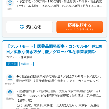
＜予定年収＞500万円～1,000万円＜賃金形態＞年俸制＜賃金内訳
成までを担っていただきます。
＞年額（基本給）：5,000,000円～10,000,000円＜月額＞312,500
給与
円～625,000円（16分割）＜昇給有無＞有＜残業手当＞無＜給与
■業務詳細：
補足＞※前職でのご経験・年収に応じて年収は考慮いたします。■
・新薬承認申請に際する品質規定に則した戦略企画・CMCに関す
年収構成：年俸制となります。■賞与：有（過去実績平均4ヶ月※
る資料の整備・評価・助言・企画の設定
平均で夏2ヶ月分、冬2ヶ月分）賃金はあくまでも目安の金額であ
応募依頼する
・製造方法/試験方法に関する資料の評価・助言
気になる
り、選考を通じて上下する可能性があります。月給(月額)は固定手
（エージェントサービス）
・安定性試験に関する資料の評価・助言
当を含めた表記です。
・治験薬概要書・PMDA相談資料・申請資料（CTD-MODULE3）
などの作成およびその助言
・外国製造業者認定、原薬等登録等
【フルリモート】医薬品開発薬事・コンサル◆年休130
日／柔軟な働き方が可能／グローバルな事業展開◎
※クライアントは欧米製薬会社または外資系製薬会社がほとんどで
す。
コアメッド株式会社
※プロジェクトは一人で行うのではなく、現社員と共に分担し業務
正社員
転勤なし
にあたっていただきます。
■教育体制：
◆◇医薬品開発薬事経験の方歓迎！／完全フルリモート／柔軟な
通常医薬品メーカー出身が会員である関西医薬協会に、当社は会
勤務が可能（1日7時間の裁量労働制）／アメリカ・ヨーロッパ企
員として登録しています。業界関連のセミナーにも参加すること
仕事内容
業と事業展開／医薬品の薬事戦略・開発戦略のコンサルティング
ができ、メーカーと同じレベルの業界知識とマーケット感をアッ
会社◆◇
＜勤務地詳細1＞大阪本社住所：大阪府大阪市中央区北浜2丁目1
プデートできる環境です。
番21号 つねなりビル3階勤務地最寄駅：御堂筋線／淀屋橋駅受
■業務内容：
勤務地
動喫煙対策：屋内全面禁煙＜勤務地詳細2＞東京支社住所：東京都
■働き方：
【最寄り駅】
医薬品開発における薬事戦略の立案・評価・助言を中心としたコ
千代田区丸の内1-11-1 パシフィックセンチュリープレイス丸の内
◎完全在宅勤務のため、拠点（東京・大阪）の近くにお住まいで
なにわ橋駅、京橋駅(東京都)、北浜駅(大阪府)、東京駅、淀屋橋
ンサルティング業務をお任せします。承認取得に向けた最適な戦
13階 受動喫煙対策：屋内全面禁煙変更の範囲：無