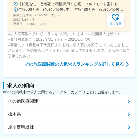
こちらの組織には、内資外資の製薬企業でのCMC業務の経験者や
【転勤なし・首都圏で積極採用！在宅・フルリモート案件も有り！大手・優良企業が中心♪】■本社／大阪市淀川区宮原3-5-36 新大阪トラストタワー19F変更の範囲、上記を除く当社関連勤務地◆プロジェクト先例東京23区内、横浜、大宮、千葉、その他＜配属先最寄り駅の一例＞飯田橋／日本橋／浜松町／信濃町／四ツ谷／池袋／蒲田 など※過去の配属先は勤務地一覧に記載◆POINT！#大手企業など約300社の取引先あり！（製薬メーカー、製薬関連企業、化粧品関連企業、臨床研究センターなど）#最寄り駅から徒歩5～10分圏内の通いやすいオフィス＃在宅勤務・在宅プロジェクト多数＃定時退社基本＆土日祝休み＃安定性抜群の医療業界で事務として活躍＃未経験入社8割×研修センターで手厚くフォロー＃産育休の取得実績100％#転居を伴う転勤なし※受動喫煙対策：オフィス内禁煙
研究所での経験、CMC薬事の経験者が多いです。
年収500万円 (40代／経験6年) 年収480万円 (30代／経験4年)
掲載予定期間：
2026/7/2（木）
〜
変更の範囲：会社の定める業務
2026/8/24（月）
気になる
更新日：
2026/7/9（木）
※求人応募数の多い順にランキングしています（非公開求人は除く）。
※集計対象期間：2026/7/31（金）～2026/8/6（木）
※事情により掲載終了予定日よりも前に求人募集が終了していることもご
ざいます。その場合は当サイトから応募はできませんので、あらかじめご
了承ください。
その他医療関連
の人気求人ランキングを詳しく見る
求人の傾向
dodaに掲載中の求人に関するデータを、カテゴリごとにご紹介します。
その他医療関連
栃木県
原則定時退社