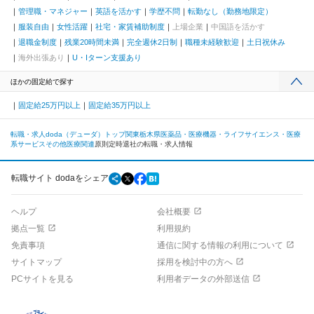
管理職・マネジャー
英語を活かす
学歴不問
転勤なし（勤務地限定）
服装自由
女性活躍
社宅・家賃補助制度
上場企業
中国語を活かす
退職金制度
残業20時間未満
完全週休2日制
職種未経験歓迎
土日祝休み
海外出張あり
U・Iターン支援あり
ほかの固定給で探す
固定給25万円以上
固定給35万円以上
転職・求人doda（デューダ）トップ
関東
栃木県
医薬品・医療機器・ライフサイエンス・医療
系サービス
その他医療関連
原則定時退社の転職・求人情報
転職サイト dodaをシェア
ヘルプ
会社概要
拠点一覧
利用規約
免責事項
通信に関する情報の利用について
サイトマップ
採用を検討中の方へ
PCサイトを見る
利用者データの外部送信