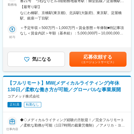
番21号 つねなりビル3階勤務地最寄駅：御堂筋線／淀屋橋駅受
■働き方：
■仕事内容：
勤務地
動喫煙対策：屋内全面禁煙＜勤務地詳細2＞東京支社住所：東京都
◎完全在宅勤務のため、拠点（東京・大阪）の近くにお住まいで
【最寄り駅】
新薬開発における開発戦略および開発企画の立案・評価・助言を
千代田区丸の内1-11-1 パシフィックセンチュリープレイス丸の内
なくてもご就業いただけます。
なにわ橋駅、京橋駅(東京都)、北浜駅(大阪府)、東京駅、淀屋橋
中心とした、コンサルティング業務をお任せします。
13階 受動喫煙対策：屋内全面禁煙変更の範囲：無
◎お昼休みの時間帯も自由なので、例えばお子様がおられる方の
駅、銀座一丁目駅
臨床開発の上流工程から関与し、プロジェクトの成功に向けた戦
場合、お子様の通院やご都合に合わせて業務時間を調整できま
略策定を支援するポジションです。
＜予定年収＞500万円～1,000万円＜賃金形態＞年俸制■特記事項
す。
なし＜賃金内訳＞年額（基本給）：5,000,000円～10,000,000円
（自分の業務が終わるよう業務管理を行う必要はありますが、裁
・各開発フェーズ（Phase I／II／III）における治験プロトコールの
給与
＜月額＞416,666円～833,333円（12分割）＜昇給有無＞有＜残業
量の大きい働き方ができます）
立案・評価分析・助言
手当＞無＜給与補足＞※前職でのご経験・年収に応じて年収は考慮
※現在、関東関西のほか、九州、中部、東北、海外在住の方もいま
・各種申請対応および治験相談の実施・支援
いたします。■年収構成：年俸制となります。賃金はあくまでも目
す。
・規制当局（PMDA等）との面談対応・折衝への参画
安の金額であり、選考を通じて上下する可能性があります。月給
・会議や打ち合わせで必要な時は大阪・東京等へ出張（宿泊も伴
応募依頼する
・治験相談戦略の立案および関連資料の作成
気になる
(月額)は固定手当を含めた表記です。
います）が発生します。
（エージェントサービス）
※国内出張の頻度は1~3回/年です。（海外出張はほとんどありませ
■業務の特徴：
ん。）
・プロジェクトは個人で完結させるのではなく、社内メンバーと
連携しながら分担して推進します。
■ワークライフバランス：
【フルリモート】MW(メディカルライティング)年休
・戦略立案から規制対応まで一貫して関わることで、臨床開発全
同社は、個人が最大限に能力を発揮できるよう働きやすい環境作
130日／柔軟な働き方が可能／グローバルな事業展開
体を俯瞰した視点を身につけることが可能です。
りに注力しております。男女問わず在宅勤務が可能です。また、
コアメッド株式会社
女性社員も多く、産休・育休取得実績も豊富で9割以上の復職率を
■教育体制：
誇っており、長期就業が可能な環境・福利厚生が整っています。
正社員
転勤なし
通常医薬品メーカー出身が会員である関西医薬協会に、当社は会
員として登録しています。業界関連のセミナーにも参加すること
変更の範囲：会社の定める業務
ができ、メーカーと同じレベルの業界知識とマーケット感をアッ
◆◇メディカルライティング経験の方歓迎！／完全フルリモート
プデートできる環境です。
／柔軟な勤務が可能（1日7時間の裁量労働制）／アメリカ・ヨー
仕事内容
ロッパ企業と事業展開／医薬品の薬事戦略・開発戦略のコンサル
■働き方：