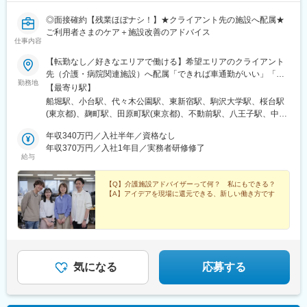
◎面接確約【残業ほぼナシ！】★クライアント先の施設へ配属★
ご利用者さまのケア＋施設改善のアドバイス
仕事内容
【転勤なし／好きなエリアで働ける】希望エリアのクライアント
先（介護・病院関連施設）へ配属「できれば車通勤がいい」「未
勤務地
経験なので先輩スタッフと一緒に働きたい」等ご相談ください！
【最寄り駅】
━━【配属エリア】━━＜1＞北海道・東北／北海道、岩手※、宮
船堀駅、小台駅、代々木公園駅、東新宿駅、駒沢大学駅、桜台駅
城、福島＜2＞北関東／茨城、栃木、群馬＜3＞首都圏／東京、神
(東京都)、麹町駅、田原町駅(東京都)、不動前駅、八王子駅、中野
奈川、埼玉、千葉＜4＞甲信越／長野、新潟＜5＞東海／愛知、静
坂上駅、調布駅、蓮根駅、後楽園駅、東久留米駅、苗穂駅、琴似
岡、岐阜＜6＞関西／大阪、京都、兵庫、和歌山、奈良※＜7＞中
年収340万円／入社半年／資格なし
駅(函館本線)、新道東駅、西２８丁目駅、郡山駅(福島県)、愛子
四国／広島※、岡山※＜8＞九州／福岡、熊本※、長崎※、大分※、鹿
年収370万円／入社1年目／実務者研修修了
駅、北仙台駅、泉中央駅、作並駅、境町駅、高崎駅、東武宇都宮
給与
児島※☆各所に契約施設があり、住む場所が変わってもキャリアを
駅、大宮駅(埼玉県)、南与野駅、蒲生駅、花崎駅、行田駅、北本
長期的に築くことができます！（※印のエリアは経験者のみ採用中
駅、和光市駅、岩槻駅、志久駅、戸塚安行駅、久喜駅、浜野駅、
です）☆勤務地住所は一例となります。━━【転居希望者向けの
【Q】介護施設アドバイザーって何？ 私にもできる？
六実駅、常盤平駅、みどり台駅、柏駅、小机駅、古淵駅、高座渋
【A】アイデアを現場に還元できる、新しい働き方です
働き方も】━━将来的に地元を離れたい方は、半年ほど地元勤務
谷駅、横浜駅、辻堂駅、淵野辺駅、いずみ中央駅、越後赤塚駅、
後、東京神奈川など首都圏への転勤も可能！移住支援制度（費用
新潟駅、見附駅、名鉄岐阜駅、松本駅、積志駅、東静岡駅、桜橋
会社負担）もあり、早期キャリアアップも見込めます！
駅(静岡県)、小垣江駅、北新川駅、神領駅、名鉄名古屋駅、小野駅
(京都府)、北野白梅町駅、上桂駅、西向日駅、今出川駅、福知山
駅、神宮丸太町駅、古市駅(大阪府)、大日駅、門真南駅、瑞光四丁
目駅、星ケ丘駅(大阪府)、城北公園通駅、南巽駅、崇禅寺駅、尼崎
気になる
応募する
駅(阪神線)、山陽天満駅、加古川駅、新神戸駅、住吉駅(兵庫県・
東海道)、香櫨園駅、中山寺駅、大久保駅(兵庫県)、舞子公園駅、
六甲駅、富雄駅、横川駅、小網町駅、吉塚駅、茶山駅(福岡県)、九