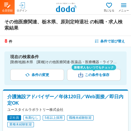
会員登録
ログイン
気になる
メニュー
その他医療関連、栃木県、原則定時退社
の転職・求人検
索結果
8
条件で並び替え
件
現在の検索条件
[勤務地]栃木県 [業種]その他医療関連-医薬品・医療機器・ライフサイエンス・医療系サービス [詳細条件](休日・働き方)原則定時退社
新着求人をいつでもチェック
条件の変更
この条件を保存
介護施設アドバイザー／年休120日／Web面接／即日内
定OK
ユースタイルラボラトリー株式会社
正社員
転勤なし
5名以上採用
職種未経験歓迎
業種未経験歓迎