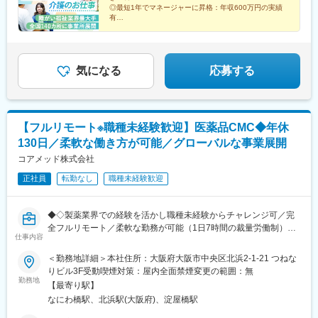
市／宮崎市／鹿児島市／沖縄市※受動喫煙防止対策：敷地内禁煙※
駅、元山駅(香川県)、道後公園駅、知寄町二丁目駅、吉塚駅、柚須
◎最短1年でマネージャーに昇格：年収600万円の実績
駐車場あり！車、バイク、自転車などの通勤OK ※地域による※担
駅、木屋瀬駅、西鉄久留米駅、佐賀駅、茂里町駅、健軍町駅、大
有
当するご利用者のご自宅へ訪問していただきます。※ご希望をお伺
◎マネージャーへ昇格後は月給45万円以上可
分駅、宮崎駅、天文館通駅、古島駅、南平岸駅、新津田沼駅、志
◎残業ほぼなし／直行直帰OK！
いし、通いやすい範囲を考慮の上で訪問先を決定いたします！
村三丁目駅、権堂駅、新富町駅(富山県)、妙音通駅、谷町四丁目
駅、西宮駅(ＪＲ線)、新大宮駅、南区役所前駅、道後温泉駅、馬出
九大病院前駅、新木屋瀬駅、スタジアムシティノース駅、いづろ
気になる
応募する
通駅、長野駅、丸の内駅(富山県)、呼続駅、市役所前駅(広島県)、
浦上駅、甲東中学校前駅
【フルリモート※職種未経験歓迎】医薬品CMC◆年休
130日／柔軟な働き方が可能／グローバルな事業展開
コアメッド株式会社
正社員
転勤なし
職種未経験歓迎
◆◇製薬業界での経験を活かし職種未経験からチャレンジ可／完
全フルリモート／柔軟な勤務が可能（1日7時間の裁量労働制）／
仕事内容
アメリカ・ヨーロッパ企業と事業展開／医薬品の薬事戦略・開発
戦略のコンサルティング会社◆◇
＜勤務地詳細＞本社住所：大阪府大阪市中央区北浜2-1-21 つねな
りビル3F受動喫煙対策：屋内全面禁煙変更の範囲：無
■仕事内容：
勤務地
【最寄り駅】
医薬品開発におけるCMC領域を中心に、コンサルティングおよび
なにわ橋駅、北浜駅(大阪府)、淀屋橋駅
各種申請資料の作成業務をお任せします。
新薬承認に関わる品質・製造・試験に関する戦略立案から資料作