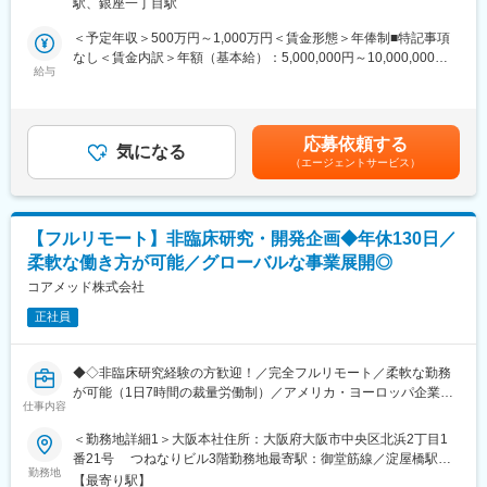
なくてもご就業いただけます。
駅、銀座一丁目駅
略を設計する上流ポジションです。
◎お昼休みの時間帯も自由なので、例えばお子様がおられる方の
＜予定年収＞500万円～1,000万円＜賃金形態＞年俸制■特記事項
場合、お子様の通院やご都合に合わせて業務時間を調整できま
・クライアントの基本戦略を踏まえた薬事戦略の立案
なし＜賃金内訳＞年額（基本給）：5,000,000円～10,000,000円
す。
・日米欧（MHLW／PMDA・FDA・EMA）を横断したグローバル
給与
＜月額＞416,666円～833,333円（12分割）＜昇給有無＞有＜残業
（自分の業務が終わるよう業務管理を行う必要はありますが、裁
薬事戦略の企画
手当＞無＜給与補足＞※前職でのご経験・年収を考慮の上決定致し
量の大きい働き方ができます）
・各種試験成績・申請資料の評価・分析
ます。■年収構成：年俸制となります。賃金はあくまでも目安の金
※現在、関東関西のほか、九州、中部、東北、海外在住の方もいま
・三極規制当局との事前相談を含むリエゾン業務および規制動向
額であり、選考を通じて上下する可能性があります。月給(月額)は
す。
応募依頼する
の調査・分析・アドバイス
気になる
固定手当を含めた表記です。
・会議や打ち合わせで必要な時は大阪・東京等へ出張（宿泊も伴
（エージェントサービス）
・新薬ライセンス導入時のデューデリジェンス対応
います）が発生します。
・承認取得に向けた各種申請業務、ガイダンス面談、規制対応全
※国内出張の頻度は1~3回/年です。（海外出張はほとんどありませ
般
ん。）
【フルリモート】非臨床研究・開発企画◆年休130日／
■業務の特徴：
■組織構成：
柔軟な働き方が可能／グローバルな事業展開◎
・プロジェクトは個人で完結させるのではなく、社内メンバーと
CMC担当11名（2名男性、9名女性）
連携しながら分担して推進しています。
コアメッド株式会社
30代～40代で構成されています。
・国内外の規制当局と関わりながら、国際基準での薬事戦略に携
お子様がおられる社員が多く、在宅勤務のため子育てしながらキ
正社員
われる環境です。
ャリアを築ける環境です。
こちらの組織には、内資外資の製薬企業でのCMC業務の経験者や
■教育体制：
研究所での経験、CMC薬事の経験者が多いです。
◆◇非臨床研究経験の方歓迎！／完全フルリモート／柔軟な勤務
通常医薬品メーカー出身が会員である関西医薬協会に、当社は会
が可能（1日7時間の裁量労働制）／アメリカ・ヨーロッパ企業と
員として登録しています。業界関連のセミナーにも参加すること
仕事内容
変更の範囲：会社の定める業務
事業展開／医薬品の薬事戦略・開発戦略のコンサルティング会社
ができ、メーカーと同じレベルの業界知識とマーケット感をアッ
◆◇
＜勤務地詳細1＞大阪本社住所：大阪府大阪市中央区北浜2丁目1
プデートできる環境です。
番21号 つねなりビル3階勤務地最寄駅：御堂筋線／淀屋橋駅受
■仕事内容：
勤務地
動喫煙対策：屋内全面禁煙＜勤務地詳細2＞東京支社住所：東京都
■働き方：
【最寄り駅】