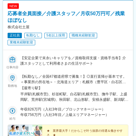
大学研都市駅、福大前駅、竜田口駅、熊本駅、和歌山市駅、県庁
NEW
通り駅、代々木八幡駅、立場駅
応募者全員面接／介護スタッフ／月収50万円可／残業
ほぼなし
株式会社土屋
正社員
転勤なし
5名以上採用
職種未経験歓迎
業種未経験歓迎
【安定企業で末永いキャリアを／資格取得支援・資格手当有】介
護スタッフとして利用者さまの生活サポート
仕事内容
【転勤なし／全国47都道府県で募集！】◎直行直帰が基本です。
＜事業所の所在地＞・北海道エリア：札幌市（豊平区・白石区）
勤務地
／函館市・東北エリア：岩手市／仙台市／秋田市／山形市／郡山
【最寄り駅】
市／弘前市・関東エリア：茨城市／栃木市／高崎市／大宮市／習
平岸駅(札幌市営)、杉並町駅、白石駅(札幌市営)、撫牛子駅、上盛
志野市／板橋区／多摩市／相模原市／藤沢市／甲府市・東海エリ
岡駅、荒井駅(宮城県)、秋田駅、北山形駅、安積永盛駅、新潟駅、
ア：静岡市／岡崎市／岐阜市／四日市市／名古屋市・北信越エリ
水戸駅、小山駅、高崎駅、大宮駅(埼玉県)、京成津田沼駅、志村坂
ア：新潟市／富山市／金沢市／福井市／長野市・関西エリア：大
年収826万円（入社3年目／ブロックマネージャー）
上駅、多摩センター駅、相模原駅、藤沢駅、国母駅、市役所前駅
阪市／宇治市／西宮市／奈良市／大津市／和歌山市／新宮市・中
年収756万円（入社3年目／上級エリアマネージャー）
(長野県)、県庁前駅(富山県)、上諸江駅、八ツ島駅、岐阜駅、静岡
給与
四国エリア：鳥取市／松江市／岡山市／福山市／広島市／下関市
駅、東岡崎駅、新瑞橋駅、中川原駅、瀬田駅(滋賀県)、宇治駅(奈
／徳島市／高松市／松山市／高知市・九州エリア：福岡市／糟屋
良線)、天満橋駅、西宮駅、奈良駅、六十谷駅、新宮駅、鳥取駅、
郡粕屋町／北九州市／久留米市／佐賀市／長崎市／熊本市／大分
★ 業界最大手！だからこそ叶う抜群の待遇＆働きやす
松江駅、備前西市駅、東福山駅、比治山橋駅、幡生駅、阿波富田
さ ★