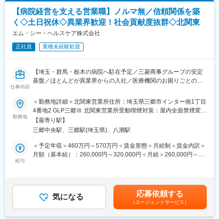
└材料の仕分けや納品作業はパートさんが担当しております。そ
【病院経営を支える営業職】ノルマ無／信頼関係を築
■当社のコンセプト：『「ここでくらしたい」を創る』
のため、パートさんの業務サポートやシフト調整も行います。
く◇土日祝休◇異業界歓迎！社会貢献度抜群◇北関東
・ご利用者様にとってグループホームはまさに家そのものだとい
えます。家族のように温かいスタッフたちとのコミュニケーショ
※医療材料とは？：注射やガーゼなど病院で使用される材料
エム・シー・ヘルスケア株式会社
ンを通して、ホームでの暮らしを楽しんでいただくために、「こ
正社員
業種未経験歓迎
こでくらしたい」と思ってもらえるよう日々真摯に向き合い続け
（2）医療製品の購入価格削減
ます。
医療材料の価格は、地域や病院の間で大きなばらつきがため、当
社が、医療スタッフとメーカー、ディーラーの間に立ち、適切な
【埼玉・群馬・栃木の病院へ駐在予定／三菱商事グループの安定
変更の範囲：本文参照
価格で安定的な調達を実現します。
基盤／ほとんどが異業界からの入社／医療機関のお困りごとの調
仕事内容
整・解決がミッション】
【実施内容】
＜勤務地詳細＞北関東営業所住所：埼玉県三郷市インター南1丁目
・メーカー、ディーラー（販売代理店）との価格交渉支援
■職務内容：
4番地2 GLP三郷Ⅲ 北関東営業所受動喫煙対策：屋内全面禁煙変更
・コストが低い製品を採用するために、ドクターなど医療スタッ
当社は、病院経営のパートナーとして、病院で使用する医療材料
勤務地
の範囲：会社の定める事業所
フへの提案
【最寄り駅】
や医薬品の調達、物品管理や、医療材料費に関する削減の提案を
※医療スタッフの意向を確認し、コストとのバランスを鑑みて、改
三郷中央駅、三郷駅(埼玉県)、八潮駅
行っております。
善に向けた提案・各所の調整を行います。
本ポジションでは、基本的には顧客となる病院に常駐し、医療現
＜予定年収＞460万円～570万円＜賃金形態＞月給制＜賃金内訳＞
場の後方支援に必要な業務に取り組んでいただきます。
月額（基本給）：260,000円～320,000円＜月給＞260,000円～
■入社後のサポート体制：
★営業ポジションですが、ノルマはありません。
給与
320,000円＜昇給有無＞有＜残業手当＞有＜給与補足＞前職、経
・2～3年程度をめどに、商材知識を身につけていただきます。
験を考慮のうえ決定します。上記年収は残業手当も含んだ金額で
・まずは現場に慣れていただき、その後、価格交渉や医療従事者
＜具体的な業務内容＞
す。■賞与：年2回（前年度実績4か月分）■昇給：年1回賃金はあ
へのコスト削減提案などに挑戦いただきます。
（1）病院内の物流管理（SPD）
くまでも目安の金額であり、選考を通じて上下する可能性があり
・基本的にOJTにて現場を学んでいただきます。先輩社員が丁寧
応募依頼する
・医療材料や医薬品の調達代行
気になる
ます。月給(月額)は固定手当を含めた表記です。
にサポートしていくので、初めての方も安心です。
（エージェントサービス）
・医療材料や医薬品の在庫管理
・基本的に、病院へ常駐するスタイルでの勤務となりますが、同
・スケジュール管理
じ部署のスタッフが常に気にかけてくれるため、不安はすぐに解