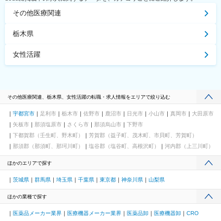
その他医療関連
栃木県
女性活躍
その他医療関連、栃木県、女性活躍の転職・求人情報をエリアで絞り込む
宇都宮市
足利市
栃木市
佐野市
鹿沼市
日光市
小山市
真岡市
大田原市
矢板市
那須塩原市
さくら市
那須烏山市
下野市
下都賀郡（壬生町、野木町）
芳賀郡（益子町、茂木町、市貝町、芳賀町）
那須郡（那須町、那珂川町）
塩谷郡（塩谷町、高根沢町）
河内郡（上三川町）
ほかのエリアで探す
茨城県
群馬県
埼玉県
千葉県
東京都
神奈川県
山梨県
ほかの業種で探す
医薬品メーカー業界
医療機器メーカー業界
医薬品卸
医療機器卸
CRO