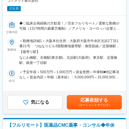
コアメッド株式会社
りに注力しております。男女問わず在宅勤務が可能です。また、
体を俯瞰する視点を身につけることが可能です。
女性社員も多く、産休・育休取得実績も豊富で9割以上の復職率を
正社員
誇っており、長期就業が可能な環境・福利厚生が整っています。
■教育体制：
通常医薬品メーカー出身が会員である関西医薬協会に、当社は会
変更の範囲：会社の定める業務
◆◇臨床企画経験の方歓迎！／完全フルリモート／柔軟な勤務が
員として登録しています。業界関連のセミナーにも参加すること
可能（1日7時間の裁量労働制）／アメリカ・ヨーロッパ企業と事
ができ、メーカーと同じレベルの業界知識とマーケット感をアッ
仕事内容
業展開／医薬品の薬事戦略・開発戦略のコンサルティング会社
プデートできる環境です。
◆◇
＜勤務地詳細1＞大阪本社住所：大阪府大阪市中央区北浜2丁目1
番21号 つねなりビル3階勤務地最寄駅：御堂筋線／淀屋橋駅受
■働き方：
■仕事内容：
勤務地
動喫煙対策：屋内全面禁煙＜勤務地詳細2＞東京支社住所：東京都
◎完全在宅勤務のため、拠点（東京・大阪）の近くにお住まいで
【最寄り駅】
新薬開発における開発戦略および開発企画の立案・評価・助言を
千代田区丸の内1-11-1 パシフィックセンチュリープレイス丸の内
なくてもご就業いただけます。
なにわ橋駅、京橋駅(東京都)、北浜駅(大阪府)、東京駅、淀屋橋
中心とした、コンサルティング業務をお任せします。
13階 受動喫煙対策：屋内全面禁煙変更の範囲：無
◎お昼休みの時間帯も自由なので、例えばお子様がおられる方の
駅、銀座一丁目駅
臨床開発の上流工程から関与し、プロジェクトの成功に向けた戦
場合、お子様の通院やご都合に合わせて業務時間を調整できま
略策定を支援するポジションです。
＜予定年収＞500万円～1,000万円＜賃金形態＞年俸制■特記事項
す。
なし＜賃金内訳＞年額（基本給）：5,000,000円～10,000,000円
（自分の業務が終わるよう業務管理を行う必要はありますが、裁
・各開発フェーズ（Phase I／II／III）における治験プロトコールの
給与
＜月額＞416,666円～833,333円（12分割）＜昇給有無＞有＜残業
量の大きい働き方ができます）
立案・評価分析・助言
手当＞無＜給与補足＞※前職でのご経験・年収に応じて年収は考慮
※現在、関東関西のほか、九州、中部、東北、海外在住の方もいま
・各種申請対応および治験相談の実施・支援
いたします。■年収構成：年俸制となります。賃金はあくまでも目
す。
・規制当局（PMDA等）との面談対応・折衝への参画
安の金額であり、選考を通じて上下する可能性があります。月給
・会議や打ち合わせで必要な時は大阪・東京等へ出張（宿泊も伴
応募依頼する
・治験相談戦略の立案および関連資料の作成
気になる
(月額)は固定手当を含めた表記です。
います）が発生します。
（エージェントサービス）
※国内出張の頻度は1~3回/年です。（海外出張はほとんどありませ
■業務の特徴：
ん。）
・プロジェクトは個人で完結させるのではなく、社内メンバーと
連携しながら分担して推進します。
■ワークライフバランス：
【フルリモート】医薬品CMC薬事・コンサル◆年休
・戦略立案から規制対応まで一貫して関わることで、臨床開発全