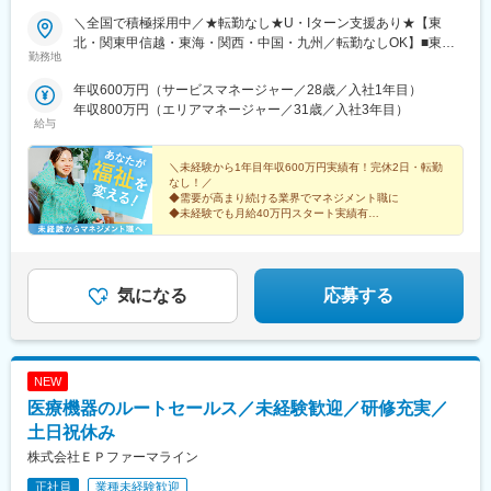
＼全国で積極採用中／★転勤なし★U・Iターン支援あり★【東
北・関東甲信越・東海・関西・中国・九州／転勤なしOK】■東北
勤務地
／北海道、青森、岩手、宮城、山形、福島■関東甲信越／茨城、栃
木、群馬、埼玉、千葉、東京、神奈川、新潟、富山、山梨、長野■
年収600万円（サービスマネージャー／28歳／入社1年目）
東海／岐阜、静岡、愛知、三重■関西／滋賀、京都、大阪、兵庫、
年収800万円（エリアマネージャー／31歳／入社3年目）
奈良、和歌山■中国・四国／岡山、広島、山口、徳島、香川、愛
給与
媛、高知■九州／福岡、佐賀、長崎、熊本、大分、宮崎、鹿児島、
沖縄★【エリア勤務希望・移住希望の方優遇】：サポート制度も
＼未経験から1年目年収600万円実績有！完休2日・転勤
充実していますので、現在のお住まいに関わらずご希望をお知ら
なし！／
◆需要が高まり続ける業界でマネジメント職に
せください！☆『寮費無料プラン』あり（規定有）：下記勤務地
◆未経験でも月給40万円スタート実績有
希望・移住希望の方はお気軽にご相談ください！※【北海道】【東
◆30～40代の女性マネジャー多数活躍中
京都】【神奈川県】【新潟県】【三重県】【滋賀県】【沖縄県】
◆会社負担で資格取得可能
での勤務の場合★全国のご希望勤務地へU・Iターン可能・初期費
◆株式上場を目指す急成長ベンチャー
用会社負担等の移住支援あり（規定有）・U・Iターン転勤希望者
気になる
応募する
への1年間の支援あり（規定有）★江戸川・川崎・湘南・川越・香
川・徳島・青森にて新規事業所オープン！
NEW
医療機器のルートセールス／未経験歓迎／研修充実／
土日祝休み
株式会社ＥＰファーマライン
正社員
業種未経験歓迎