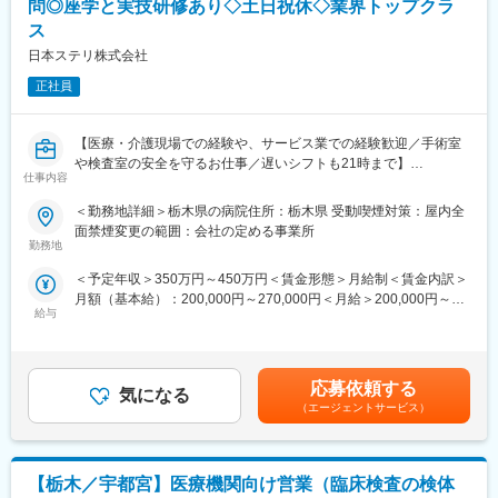
問◎座学と実技研修あり◇土日祝休◇業界トップクラ
日常生活上の援助や介護支援を受けながら住み慣れた地域で安心
や物品補充、ガウン介助といった業務を幅広く行い手術室運営を
して過ごせるグループホームになります。
ス
サポートしています。
日本ステリ株式会社
変更の範囲：会社の定める業務
【配属先について】
正社員
下記エリア内の契約病院に配属となります。現在のお住まいから
通勤可能な施設を優先的に配慮します。通勤時間の目安は 1時間
40分以内 です。
【医療・介護現場での経験や、サービス業での経験歓迎／手術室
■関東：東京都・神奈川県・埼玉県・千葉県・茨城県・栃木県・群
や検査室の安全を守るお仕事／遅いシフトも21時まで】
馬県
仕事内容
【業務概要】
＜勤務地詳細＞栃木県の病院住所：栃木県 受動喫煙対策：屋内全
【キャリアパス】
医療器材の滅菌サービスをはじめ、医療機関に向けた総合的な医
面禁煙変更の範囲：会社の定める事業所
経験を積んだ後は、リーダー業務や施設責任者としてご活躍いた
療関連サービスを提供しています。今回は、病院内で実際に医療
勤務地
だき、将来的には複数の施設をまとめるようなエリアマネージャ
関連サービス業務を担っていただく方です。未経験からスタート
ーや、院内業務のスペシャリストとしてキャリアを築くことが可
＜予定年収＞350万円～450万円＜賃金形態＞月給制＜賃金内訳＞
できる研修制度を整えており、医療現場を支えるやりがいのある
能です。
月額（基本給）：200,000円～270,000円＜月給＞200,000円～
仕事です。
給与
加えて、人材教育や品質管理といった後方支援の仕事へのキャリ
270,000円＜昇給有無＞有＜残業手当＞有＜給与補足＞※年収はご
アチェンジといった多様なキャリア選択肢がございます。
経験やスキルを考慮して決定されます。■昇給：有■賞与：年2回
【業務詳細】
賃金はあくまでも目安の金額であり、選考を通じて上下する可能
■滅菌業務
【同社の魅力ポイント】
性があります。月給(月額)は固定手当を含めた表記です。
■手術室サポート業務
応募依頼する
気になる
■国内唯一の滅菌装置の専門メーカーとして長年の実績があり、大
■内視鏡室支援業務
（エージェントサービス）
型の高圧蒸気滅菌装置では国内シェア約30％を誇ります。
■高度な製造技術をベースに最新の技術を取り入れた装置を次々に
【滅菌業務とは】
開発、提供しています。営業から製品企画、開発製造、そしてサ
手術や診療で使用された医療器材は、そのままでは再利用できま
ポートまで社内一貫体制を整えており、国公立病院、大学病院、
【栃木／宇都宮】医療機関向け営業（臨床検査の検体
せん。次の患者様に安全に使用するために、器材を「回収 → 洗浄
医療研究機関及び医療機器・大手製薬メーカーの顧客の要望に応