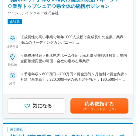
業務を行っていただきます。
【配属先】
◇業界トップシェア◇県全体の統括ポジション
研修期間の雇用形態は契約社員となりますが、研修期間中に新規
下記エリア内の契約病院に配属となります。お住まいから通勤可
の顧客から契約を2件獲得できれば、その時点で正社員へ待遇異動
ソーシャルインクルー株式会社
能な施設を優先的に配慮します。通勤時間の目安は 1時間40分以
いたします。
内 です。
正社員
※研修期間については営業同行等もございますので、ご安心くださ
■関東：東京・神奈川・埼玉・千葉・茨城・栃木・群馬
い。
【魅力】
【成長性の高い事業で毎年1000人規模で急成長中の企業／業界
■経験者歓迎しております：
■国内唯一の滅菌装置の専門メーカーとして長年の実績があり、大
No.1のリーディングカンパニー】
・同業界／同業種で前職でご経験ある方等については、優遇措置
型の高圧蒸気滅菌装置では国内シェア約30％を誇ります。
仕事内容
等も行っておりますので、是非ご応募ください。
■高度な製造技術をベースに最新の技術を取り入れた装置を次々に
【業務内容】
＜勤務地詳細＞栃木県内ホーム住所：栃木県 受動喫煙対策：屋内
開発、提供しています。営業から製品企画、開発製造、サポート
障がい者グループホームの運営を行っている当社にて、統括マネ
全面禁煙変更の範囲：会社の定める事業所
■同社の特徴：
まで社内一貫体制を整えています。
ージャーとして、栃木県全域の取りまとめをお任せ致します。
勤務地
同社は、横浜市立大学内に横浜微生物研究所として発足後、臨床
検査の受託を目標とし設立されました。今では、全国に研究所・
変更の範囲：会社の定める業務
＜予定年収＞600万円～709万円＜賃金形態＞月給制＜賃金内訳＞
【業務詳細】
営業所を構えております。一般的な検査項目をはじめ、さらに先
月額（基本給）：220,000円その他固定手当/月：190,500円～
■栃木エリアの約20ホーム（今後の開所予定含む）を統括して頂
を目的とする特殊検査項目まで幅広い検査を実施することがで
給与
265,500円固定残業手当/月：89,500円～105,900円（固定残業時
きます。
き、ＣＡＰ(米国臨床病理医協会認定)認定の取得や各ISOの取得も
間30時間0分/月）超過した時間外労働の残業手当は追加支給＜月
■マネジメント業務（シニアマネージャー2～3名、エリアマネー
されており、総合医学検査センターとして、高い信頼のもと成長
給＞500,000円～591,400円（一律手当を含む）＜昇給有無＞有＜
ジャー4～5名）
してきました。また、今後も同社のような外部検査施設へ委託さ
残業手当＞有＜給与補足＞◆賞与：無◆昇給：年1回（3月）※個
応募依頼する
れるケースが増加が増え、同社の委託検査は今後も必要不可欠な
気になる
人の評価に応じて昇降給の場合あり賃金はあくまでも目安の金額
【マネジメント業務】
（エージェントサービス）
サービスです。
であり、選考を通じて上下する可能性があります。月給(月額)は固
■各エリアのシニア・エリアマネージャーを通じて、運営部分(グ
定手当を含めた表記です。
ループホームにて管理者を通じて利用者の支援)の業務マネジメン
変更の範囲：会社の定める業務
ト全般
締切間近
■各種行政対応(関係性構築、リスク管理・対応、コンプラ・事故
対応等）