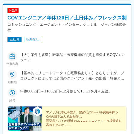
NEW
CQVエンジニア／年休120日／土日休み／フレックス制
コミッショニング・エージェント・インターナショナル・ジャパン株式会
社
正社員
転勤なし
【大手案件も多数】医薬品・医療機器の品質を担保するCQVエン
ジニア
仕事内容
【基本的にリモートワーク（在宅勤務あり）】となりますが、プ
ロジェクトによっては全国のクライアント先への出張・駐在とな
勤務地
ります。※配属となるプロジェクトについては、スキルや経験を考
慮の上決定いたします。
年俸800万円～1100万円※12分割して1／12を月々支給。
給与
アメリカに本社を置き、豊富なグローバル実績を持つ
CAIの日本法人である当社。
医薬品・バイオ領域でCQVエンジニアとして市場価値を
高めませんか？
◎年収800万円以上