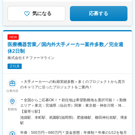
◎完全週休2日制
◎グローバル基準の環境
◎トレーニング制度充実
気になる
応募する
NEW
医療機器営業／国内外大手メーカー案件多数／完全週
休2日制
株式会社ＥＰファーマライン
正社員
＜大手メーカーへの転籍実績多数＞多くのプロジェクトから貴方
のキャリアに沿ったプロジェクトをご案内！
仕事内容
＊全国からご応募OK！＊初任地は希望勤務地を選択可能！＜勤務
エリア＞東北：宮城県（仙台市）関東：東京都・神奈川県・埼玉
勤務地
県・千葉県・栃木県・群馬県東海：愛知県・静岡県・岐阜県信
【最寄り駅】
越：長野県（松本市）北陸：石川県（金沢市）関西：大阪府・兵
池袋駅、本町駅、祇園駅(福岡県)、肥後橋駅、櫛田神社前駅、博多
庫県中国：広島県四国：香川県（高松市）・愛媛県（松山市）九
駅
州：福岡県・佐賀県・長崎県・熊本県・大分県・宮崎県・鹿児島
県【東京本社】東京都豊島区西池袋3-27-12 池袋ウェストパーク
年俸：500万円～680万円＊賃金形態：年俸制＊年俸の1/12を毎月