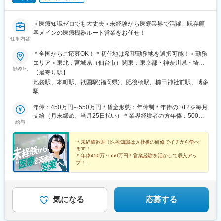
＜医療知識ゼロでも大丈夫＞未経験から医療業界で活躍！既存顧
客メインの医療機器ルート営業をお任せ！
仕事内容
＊全国からご応募OK！＊初任地は希望勤務地を選択可能！＜勤務
エリア＞東北：宮城県（仙台市）関東：東京都・神奈川県・埼玉
勤務地
県・千葉県・栃木県・群馬県東海：愛知県・静岡県・岐阜県信
【最寄り駅】
越：長野県（松本市）北陸：石川県（金沢市）関西：大阪府・兵
池袋駅、本町駅、祇園駅(福岡県)、肥後橋駅、櫛田神社前駅、博多
庫県中国：広島県四国：香川県（高松市）・愛媛県（松山市）九
駅
州：福岡県・佐賀県・長崎県・熊本県・大分県・宮崎県・鹿児島
県【東京本社】東京都豊島区西池袋3-27-12 池袋ウェストパーク
年俸：450万円～550万円＊賃金形態：年俸制＊年俸の1/12を毎月
ビル＊各線「池袋駅」西口より徒歩5分【大阪オフィス】大阪府大
支給（月末締め、当月25日払い）＊業界経験者の方年俸：500万
給与
阪市西区靭本町1-11-7 信濃橋三井ビルディング2F＊Osaka Metro
円～680万円
各線「本町駅」より徒歩1分【福岡オフィス】福岡県福岡市博多区
博多駅前2-19-24 大博センタービル6F＊JR・福岡市地下鉄各線
＊未経験歓迎！医療知識は入社後の研修でイチから学べ
ます！
「博多駅」より徒歩5分
＊年俸450万～550万円！営業経験を活かして収入アッ
プ！
＊年間休日120日以上／土日祝休み／手当＆福利厚生充
実
＊有給取得率76.9％・育休復帰率95％など働きやすい環
境♪
気になる
応募する