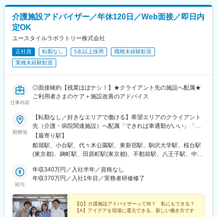
・購入した材料を各診療科へ納品、パートさんの管理
消される環境です。
└材料の仕分けや納品作業はパートさんが担当しております。そ
※埼玉・群馬・栃木エリア担当
介護施設アドバイザー／年休120日／Web面接／即日内
のため、パートさんの業務サポートやシフト調整も行います。
定OK
■やりがい：
※医療材料とは？：注射やガーゼなど病院で使用される材料
ユースタイルラボラトリー株式会社
・医療機関の課題やお困りごとの解決により、医療従事者が患者
様に向き合う時間が増え、患者様への貢献につながります。
正社員
転勤なし
5名以上採用
職種未経験歓迎
（2）医療製品の購入価格削減
・医療の最前線で働く方からの信頼と期待に応え、感謝される瞬
業種未経験歓迎
医療材料の価格は、地域や病院の間で大きなばらつきがため、当
間は、日本の医療を支える存在であることを実感します。
社が、医療スタッフとメーカー、ディーラーの間に立ち、適切な
価格で安定的な調達を実現します。
◎面接確約【残業ほぼナシ！】★クライアント先の施設へ配属★
変更の範囲：会社の定める業務
ご利用者さまのケア＋施設改善のアドバイス
【実施内容】
仕事内容
・メーカー、ディーラー（販売代理店）との価格交渉支援
・コストが低い製品を採用するために、ドクターなど医療スタッ
【転勤なし／好きなエリアで働ける】希望エリアのクライアント
フへの提案
先（介護・病院関連施設）へ配属「できれば車通勤がいい」「未
勤務地
※医療スタッフの意向を確認し、コストとのバランスを鑑みて、改
経験なので先輩スタッフと一緒に働きたい」等ご相談ください！
【最寄り駅】
善に向けた提案・各所の調整を行います。
━━【配属エリア】━━＜1＞北海道・東北／北海道、岩手※、宮
船堀駅、小台駅、代々木公園駅、東新宿駅、駒沢大学駅、桜台駅
城、福島＜2＞北関東／茨城、栃木、群馬＜3＞首都圏／東京、神
(東京都)、麹町駅、田原町駅(東京都)、不動前駅、八王子駅、中野
■入社後のサポート体制：
奈川、埼玉、千葉＜4＞甲信越／長野、新潟＜5＞東海／愛知、静
坂上駅、調布駅、蓮根駅、後楽園駅、東久留米駅、苗穂駅、琴似
・2～3年程度をめどに、商材知識を身につけていただきます。
岡、岐阜＜6＞関西／大阪、京都、兵庫、和歌山、奈良※＜7＞中
年収340万円／入社半年／資格なし
駅(函館本線)、新道東駅、西２８丁目駅、郡山駅(福島県)、愛子
・まずは現場に慣れていただき、その後、価格交渉や医療従事者
四国／広島※、岡山※＜8＞九州／福岡、熊本※、長崎※、大分※、鹿
年収370万円／入社1年目／実務者研修修了
駅、北仙台駅、泉中央駅、作並駅、境町駅、高崎駅、東武宇都宮
給与
へのコスト削減提案などに挑戦いただきます。
児島※☆各所に契約施設があり、住む場所が変わってもキャリアを
駅、大宮駅(埼玉県)、南与野駅、蒲生駅、花崎駅、行田駅、北本
・基本的にOJTにて現場を学んでいただきます。先輩社員が丁寧
長期的に築くことができます！（※印のエリアは経験者のみ採用中
駅、和光市駅、岩槻駅、志久駅、戸塚安行駅、久喜駅、浜野駅、
にサポートしていくので、初めての方も安心です。
です）☆勤務地住所は一例となります。━━【転居希望者向けの
【Q】介護施設アドバイザーって何？ 私にもできる？
六実駅、常盤平駅、みどり台駅、柏駅、小机駅、古淵駅、高座渋
【A】アイデアを現場に還元できる、新しい働き方です
・基本的に、病院へ常駐するスタイルでの勤務となりますが、同
働き方も】━━将来的に地元を離れたい方は、半年ほど地元勤務
谷駅、横浜駅、辻堂駅、淵野辺駅、いずみ中央駅、越後赤塚駅、