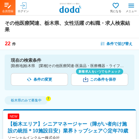
会員登録
ログイン
気になる
メニュー
その他医療関連、栃木県、女性活躍
の転職・求人検索結
果
22
条件で並び替え
件
現在の検索条件
[勤務地]栃木県 [業種]その他医療関連-医薬品・医療機器・ライフサイエンス・医療系サービス [詳細条件](会社・職場の環境)女性活躍
新着求人をいつでもチェック
条件の変更
この条件を保存
栃木県
のみで募集中
NEW
【栃木エリア】シニアマネージャー（障がい者向け施
設の統括＊10施設目安）業界トップシェア◇定年70歳
ソーシャルインクルー株式会社