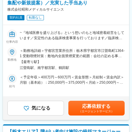
→ 滅菌 → 配給」という工程で処理します。この業務は、患者様
集配や新規提案）／充実した手当あり
えています。
の安全を守るために欠かせない重要な役割です。電子マニュアル
株式会社昭和メディカルサイエンス
を確認しながら作業を行うため、未経験の方でも研修でしっかり
変更の範囲：会社の定める業務
習得できます。
契約社員
転勤なし
【手術室サポートとは】
~『地域医療を盛り上げる』という想いのもと地域密着経営をして
手術室では、医師や看護師が次の手術に集中できるよう、環境を
います／安定性のある臨床検査事業を行っております／臨床検査
整えることが必要です。具体的には、手術室内の清掃、医療物品
仕事内容
において高いシェアを誇っています~
の補充、手術時に着用するガウンの着脱補助（ガウン介助）など
を行います。医療チームの一員として、円滑な手術室運営を支え
＜勤務地詳細＞宇都宮営業所住所：栃木県宇都宮市江曽島町1364-
■担当業務：
るやりがいのある仕事です。
1 受動喫煙対策：敷地内全面禁煙変更の範囲：会社の定める事業
拡張営業、検体集配のフォロー、顧客管理、売掛金管理・回収、
勤務地
所
【最寄り駅】
新規開拓、市場の情報網の構築をお任せします。
【内視鏡室支援とは】
江曽島駅、南宇都宮駅、鶴田駅
内視鏡検査で使用する器材の準備や片付け、洗浄・滅菌などを担
■業務詳細：
当します。患者様が安心して検査を受けられるよう、スムーズな
＜予定年収＞400万円～600万円＜賃金形態＞月給制＜賃金内訳＞
病院にてドクター、医院長に接触し、顧客の新規拡張、臨床検査
検査環境を整える役割です。
月額（基本給）：250,000円～375,000円＜月給＞250,000円～
の契約獲得を行います。信頼関係構築からお任せします。
給与
375,000円＜昇給有無＞有＜残業手当＞有＜給与補足＞■賞与：夏
・営業エリア：栃木県内
【サポート体制】
冬の支給となります。（基本2ヶ月×2。会社業績に合わせて変動
・訪問数：1日５～6件ほど
■充実した研修制度：入社後は座学と実技研修で基礎から学べま
有）■昇給：年1回(4月)※経験・能力を考慮の上、規定により優遇
す。
させて頂きます。賃金はあくまでも目安の金額であり、選考を通
応募依頼する
■研修期間6ヶ月について：
■チームでのサポート：現場では先輩スタッフが丁寧に指導しま
気になる
じて上下する可能性があります。月給(月額)は固定手当を含めた表
（エージェントサービス）
入社後3ヶ月間は、業務の基本である検体の集配業務をお任せしま
す。
記です。
す。具体的には、医療機関から検体を回収し、翌日までにデータ
■資格取得支援：業務に必要な知識を深めるための資格取得も会社
にして届ける業務です（1日40件ほど）。
がサポートします。
その後の3ヶ月は実際に目標を設けて顧客から契約を獲得する営業
【栃木エリア】障がい者向け施設の統括マネージャー