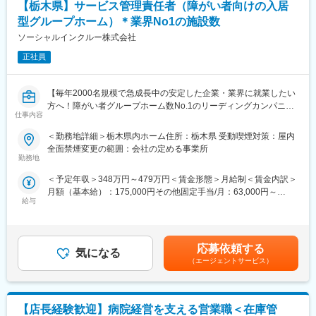
”すべての人々を孤独や孤立、排除や摩擦から援護し、健康で文化
・エリアマネージャー：480万円～
【栃木県】サービス管理責任者（障がい者向けの入居
的な生活の実現につなげるよう、社会の構成員として包み支え合
・シニアマネージャー（課長クラス）：540万円～
型グループホーム）＊業界No1の施設数
う”ことです。
・統括マネージャー（次長クラス）：600万円～
ソーシャルインクルー株式会社
・運営部部長：720万円～
何らかの理由で社会との接点が少なくなってしまった人を社会が
※ポジションの空き状況次第にもよりますが、担当施設の売り上げ
正社員
包み込むという意味合いで、障がい者や貧困層、子ども、高齢者
や入居数、メンバーマネジメントの面から評価が行われ、2～5年
や女性、移民など、社会的弱者を含むすべての人の健康で文化的
でステップアップをすることが出来ます。
な生活の実現を目的としてします。
【毎年2000名規模で急成長中の安定した企業・業界に就業したい
■当社の魅力：
方へ！障がい者グループホーム数No.1のリーディングカンパニー
変更の範囲：会社の定める業務
仕事内容
・当社は日本1の施設数（270施設以上）を誇り、毎年2000名規模
／社会貢献性◎／年休114日】
で成長を遂げている企業になります。そのため、企業としての将
＜勤務地詳細＞栃木県内ホーム住所：栃木県 受動喫煙対策：屋内
来性はもちろんのこと、今後も事業拡大を計画しております。そ
■業務内容：
全面禁煙変更の範囲：会社の定める事業所
のため、実力次第ではどんどん空いたポストにステップアップし
「日中サービス支援型」と呼ばれる障がい者グループホームの運
勤務地
ていただくことが可能です。
営を行っている当社にて、栃木県内施設のサービス管理責任者を
＜予定年収＞348万円～479万円＜賃金形態＞月給制＜賃金内訳＞
・子育てママも多数ご活躍いただいており、ワークライフバラン
お任せします。
月額（基本給）：175,000円その他固定手当/月：63,000円～
スを重視しながら就業いただけます。
【変更の範囲：会社の定める業務】
給与
153,000円固定残業手当/月：52,000円～71,600円（固定残業時間
・若い世代から定年を迎えた方もご就業いただけます。
30時間0分/月）超過した時間外労働の残業手当は追加支給＜月給
■業務詳細：
＞290,000円～399,600円（一律手当を含む）＜昇給有無＞有＜残
■障がい者支援の魅力：
・個別支援計画の作成・モニタリング計画
業手当＞有＜給与補足＞◆賞与：無◆昇給：年1回（3月）※個人
・障がい者支援の魅力としては、入居者の方々によってご病状が
・アセスメントシートの作成
応募依頼する
気になる
の評価に応じて昇降給の場合あり・超過分・深夜割増賃金別途支
異なるため、対応の幅が広がりスキルが身につきます。また、
・利用者の生活全般をプロデュース
（エージェントサービス）
給・交通費規定内支給 （バイク通勤・車通勤OK）・施設管理者と
我々の支援によって入居者の方がご自身で出来ることが増え、成
・スタッフ育成
の兼務もしくは30床（2施設以上）兼務により兼務手当+75,000
長していく姿に寄り添うことができます。
・支援機関との調整業務
円/月を支給賃金はあくまでも目安の金額であり、選考を通じて上
・介助業務
下する可能性があります。月給(月額)は固定手当を含めた表記で
■当社のコンセプト：『「ここでくらしたい」を創る』
【店長経験歓迎】病院経営を支える営業職＜在庫管
※請求・申請業務は本社専門部署にて対応！サポート体制充実◎