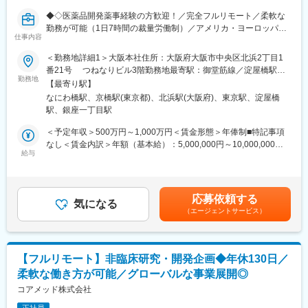
■教育体制：
◆◇医薬品開発薬事経験の方歓迎！／完全フルリモート／柔軟な
通常医薬品メーカー出身が会員である関西医薬協会に、当社は会
勤務が可能（1日7時間の裁量労働制）／アメリカ・ヨーロッパ企
員として登録しています。業界関連のセミナーにも参加すること
仕事内容
業と事業展開／医薬品の薬事戦略・開発戦略のコンサルティング
ができ、メーカーと同じレベルの業界知識とマーケット感をアッ
会社◆◇
＜勤務地詳細1＞大阪本社住所：大阪府大阪市中央区北浜2丁目1
プデートできる環境です。
番21号 つねなりビル3階勤務地最寄駅：御堂筋線／淀屋橋駅受
■業務内容：
勤務地
動喫煙対策：屋内全面禁煙＜勤務地詳細2＞東京支社住所：東京都
■働き方：
【最寄り駅】
医薬品開発における薬事戦略の立案・評価・助言を中心としたコ
千代田区丸の内1-11-1 パシフィックセンチュリープレイス丸の内
◎完全在宅勤務のため、拠点（東京・大阪）の近くにお住まいで
なにわ橋駅、京橋駅(東京都)、北浜駅(大阪府)、東京駅、淀屋橋
ンサルティング業務をお任せします。承認取得に向けた最適な戦
13階 受動喫煙対策：屋内全面禁煙変更の範囲：無
なくてもご就業いただけます。
駅、銀座一丁目駅
略を設計する上流ポジションです。
◎お昼休みの時間帯も自由なので、例えばお子様がおられる方の
＜予定年収＞500万円～1,000万円＜賃金形態＞年俸制■特記事項
場合、お子様の通院やご都合に合わせて業務時間を調整できま
・クライアントの基本戦略を踏まえた薬事戦略の立案
なし＜賃金内訳＞年額（基本給）：5,000,000円～10,000,000円
す。
・日米欧（MHLW／PMDA・FDA・EMA）を横断したグローバル
給与
＜月額＞416,666円～833,333円（12分割）＜昇給有無＞有＜残業
（自分の業務が終わるよう業務管理を行う必要はありますが、裁
薬事戦略の企画
手当＞無＜給与補足＞※前職でのご経験・年収を考慮の上決定致し
量の大きい働き方ができます）
・各種試験成績・申請資料の評価・分析
ます。■年収構成：年俸制となります。賃金はあくまでも目安の金
※現在、関東関西のほか、九州、中部、東北、海外在住の方もいま
・三極規制当局との事前相談を含むリエゾン業務および規制動向
額であり、選考を通じて上下する可能性があります。月給(月額)は
す。
応募依頼する
の調査・分析・アドバイス
気になる
固定手当を含めた表記です。
・会議や打ち合わせで必要な時は大阪・東京等へ出張（宿泊も伴
（エージェントサービス）
・新薬ライセンス導入時のデューデリジェンス対応
います）が発生します。
・承認取得に向けた各種申請業務、ガイダンス面談、規制対応全
※国内出張の頻度は1~3回/年です。（海外出張はほとんどありませ
般
ん。）
【フルリモート】非臨床研究・開発企画◆年休130日／
■業務の特徴：
■組織構成：
柔軟な働き方が可能／グローバルな事業展開◎
・プロジェクトは個人で完結させるのではなく、社内メンバーと
CMC担当11名（2名男性、9名女性）
連携しながら分担して推進しています。
コアメッド株式会社
30代～40代で構成されています。
・国内外の規制当局と関わりながら、国際基準での薬事戦略に携
お子様がおられる社員が多く、在宅勤務のため子育てしながらキ
正社員