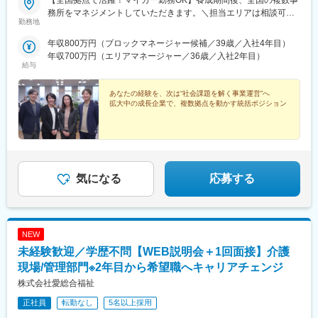
務所をマネジメントしていただきます。＼担当エリアは相談可
勤務地
能！／近隣エリアまたは全国から好きなエリアを相談できます！
《養成期間中の勤務地》現在は東京、横浜、埼玉、福岡の事業所
年収800万円（ブロックマネージャー候補／39歳／入社4年目）
で行っていますが、ご希望に合わせて、お住まいのエリアで行う
年収700万円（エリアマネージャー／36歳／入社2年目）
ことも可能です。また社宅の利用もできますので、ご面接時にお
給与
気軽にご相談ください。《養成期間後の勤務地》全国47都道府県
が対象※現在お住まいの地域又はジェネラルマネージャーと相談の
あなたの経験を、次は“社会課題を解く事業運営”へ
上決定《配属事業部について》障害福祉事業では「重度訪問介
拡大中の成長企業で、複数拠点を動かす統括ポジション
護」と「グループホーム」、高齢者事業では「訪問介護事業」を
展開しています。配属に関しては、適性や条件等に応じて、配属
の事業部を決定。あなたの適性や能力を活かせる適切な部署でご
活躍いただきます。※入社後のキャリアチェンジも可能です。気に
なる点はご相談ください。☆引越し手当支給・借り上げ社宅提供
気になる
応募する
あり（無料）
NEW
未経験歓迎／学歴不問【WEB説明会＋1回面接】介護
現場/管理部門※2年目から希望職へキャリアチェンジ
株式会社愛総合福祉
正社員
転勤なし
5名以上採用