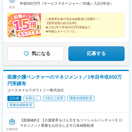
山形、福島■関東甲信越／茨城、栃木、群馬、埼玉、千葉、東京、
年収600万円（サービスマネージャー／30歳／入社3年目）
神奈川、新潟、富山、山梨、長野■東海／岐阜、静岡、愛知、三重
給与
■関西／滋賀、京都、大阪、兵庫、奈良、和歌山■中国・四国／岡
山、広島、山口、徳島、香川、愛媛、高知■九州／福岡、佐賀、長
＼異業界出身の完全未経験者が活躍中！／
崎、熊本、大分、宮崎、鹿児島、沖縄☆江戸川・川崎・湘南・川
【業界屈指の給与水準】
★入社1年で年収600万円実績あり
越・香川・徳島・青森・多摩川にて新規オープン★別事業へのキ
★明確なキャリアパス
ャリアチェンジによる昇格可能☆ページ下部「勤務地の一例」も
★介護経験ゼロからマネージャー輩出
ご参照ください【2／全国マネージャーコース】◆全国募集／引越
★資格取得費用は会社負担
し手当・社宅◆入社半年の養成期間中は東京・神奈川・埼玉／所
★完全週休2日／転勤なし・UIターン可
在地はHP参照⇒養成期間後の勤務地は現在お住まいの地域又はジ
気になる
応募する
ェネラルマネージャーと相談の上決定◆引越し手当支給・家賃無
料の借り上げ社宅提供☆早期キャリアアップしたい方に最適なポ
ジション
医療介護ベンチャーのマネジメント／1年目年収600万
円実績有
ユースタイルラボラトリー株式会社
正社員
転勤なし
5名以上採用
職種未経験歓迎
業種未経験歓迎
【面接確約】【介護業界をけん引するソーシャルベンチャー】◎
マネジメント業務をお任せします◎未経験歓迎
仕事内容