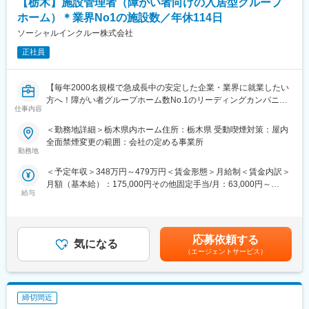
【栃木】施設管理者（障がい者向けの入居型グループ
■ホームの支援品質管理、改善
ホーム）＊業界No1の施設数／年休114日
■自社職員の労務把握(労務管理自体は別部署労務課が担当)、改善
ソーシャルインクルー株式会社
■シニアマネージャー職、エリアマネージャー職、管理者職の育成
■その他、運営本部幹部として、周辺領域の付随業務全般・面接対
正社員
応
【日中サービス支援型とは】
【毎年2000名規模で急成長中の安定した企業・業界に就業したい
設備基準を満たした施設で、職員が24時間365日常駐しており、
方へ！障がい者グループホーム数No.1のリーディングカンパニー
仕事内容
日常生活上の援助や介護支援を受けながら住み慣れた地域で安心
／社会貢献性◎／年休114日】
して過ごせるグループホームになります。
＜勤務地詳細＞栃木県内ホーム住所：栃木県 受動喫煙対策：屋内
■業務内容：
全面禁煙変更の範囲：会社の定める事業所
【当社のコンセプト】『「ここでくらしたい」を創る』
「日中サービス支援型」と呼ばれる障がい者グループホームの運
勤務地
ご利用者様にとってグループホームはまさに家そのものだといえ
営を行っている当社にて、栃木県内施設の管理者をお任せしま
＜予定年収＞348万円～479万円＜賃金形態＞月給制＜賃金内訳＞
ます。家族のように温かいスタッフたちとのコミュニケーション
す。
月額（基本給）：175,000円その他固定手当/月：63,000円～
を通して、ホームでの暮らしを楽しんでいただくために、「ここ
【変更の範囲：会社の定める業務】
給与
153,000円固定残業手当/月：52,000円～71,600円（固定残業時間
でくらしたい」と思ってもらえるよう日々真摯に向き合い続けま
30時間0分/月）超過した時間外労働の残業手当は追加支給＜月給
す。
■業務詳細：施設管理者としてのお仕事になります
＞290,000円～399,600円（一律手当を含む）＜昇給有無＞有＜残
・利用者の生活全般の支援
業手当＞有＜給与補足＞◆賞与：無◆昇給：年1回（3月）※個人
【当社の理念】『住まいで困っている障がい者が「0」の社会を創
・スタッフ採用・研修・教育・シフト管理
応募依頼する
気になる
の評価に応じて昇降給の場合あり・超過分・深夜割増賃金別途支
る』
・新規入居対応、ご家族様対応
（エージェントサービス）
給・交通費規定内支給 （バイク通勤・車通勤OK）賃金はあくまで
「ソーシャルインクルー」という社名は、「ソーシャルインクル
・行政関係各所対応
も目安の金額であり、選考を通じて上下する可能性があります。
ージョン」から由来しています。
※本社専門部署が一括対応の為、請求・申請業務なし
月給(月額)は固定手当を含めた表記です。
「ソーシャルインクルージョン」とは、
締切間近
■キャリアパス／モデル年収：