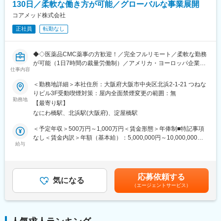
同社は、個人が最大限に能力を発揮できるよう働きやすい環境作
130日／柔軟な働き方が可能／グローバルな事業展開
体を俯瞰した視点を身につけることが可能です。
りに注力しております。男女問わず在宅勤務が可能です。また、
コアメッド株式会社
女性社員も多く、産休・育休取得実績も豊富で9割以上の復職率を
■教育体制：
誇っており、長期就業が可能な環境・福利厚生が整っています。
正社員
転勤なし
通常医薬品メーカー出身が会員である関西医薬協会に、当社は会
員として登録しています。業界関連のセミナーにも参加すること
変更の範囲：会社の定める業務
ができ、メーカーと同じレベルの業界知識とマーケット感をアッ
◆◇医薬品CMC薬事の方歓迎！／完全フルリモート／柔軟な勤務
プデートできる環境です。
が可能（1日7時間の裁量労働制）／アメリカ・ヨーロッパ企業と
仕事内容
事業展開／医薬品の薬事戦略・開発戦略のコンサルティング会社
■働き方：
◆◇
＜勤務地詳細＞本社住所：大阪府大阪市中央区北浜2-1-21 つねな
◎完全在宅勤務のため、拠点（東京・大阪）の近くにお住まいで
りビル3F受動喫煙対策：屋内全面禁煙変更の範囲：無
なくてもご就業いただけます。
■仕事内容：
勤務地
◎お昼休みの時間帯も自由なので、例えばお子様がおられる方の
【最寄り駅】
医薬品開発における理化学・製造・品質試験分野を中心に、CMC
場合、お子様の通院やご都合に合わせて業務時間を調整できま
なにわ橋駅、北浜駅(大阪府)、淀屋橋駅
領域のコンサルティング業務をお任せします。
す。
新薬承認申請に向けた品質戦略の立案から資料作成・評価まで一
＜予定年収＞500万円～1,000万円＜賃金形態＞年俸制■特記事項
（自分の業務が終わるよう業務管理を行う必要はありますが、裁
貫して関与し、医薬品開発の品質面を支える中核ポジションで
なし＜賃金内訳＞年額（基本給）：5,000,000円～10,000,000円
量の大きい働き方ができます）
す。
給与
＜月額＞416,666円～833,333円（12分割）＜昇給有無＞有＜残業
※現在、関東関西のほか、九州、中部、東北、海外在住の方もいま
手当＞無＜給与補足＞※前職でのご経験・年収に応じて年収は考慮
す。
・新薬承認申請に際する品質規定に則した戦略企画・物理化学的
いたします。■年収構成：年俸制となります。賃金はあくまでも目
・会議や打ち合わせで必要な時は大阪・東京等へ出張（宿泊も伴
性質ならびに製造・品質管理に関する資料の整備・評価・助言・
安の金額であり、選考を通じて上下する可能性があります。月給
います）が発生します。
応募依頼する
企画の設定
気になる
(月額)は固定手当を含めた表記です。
※国内出張の頻度は1~3回/年です。（海外出張はほとんどありませ
（エージェントサービス）
・試験方法に関する資料の評価・助言
ん。）
・安定性試験に関する資料の評価・助言
・治験薬概要書・治験実施計画書・申請書類（CTD-MODULE3）
■ワークライフバランス：
などの作成およびその助言
同社は、個人が最大限に能力を発揮できるよう働きやすい環境作