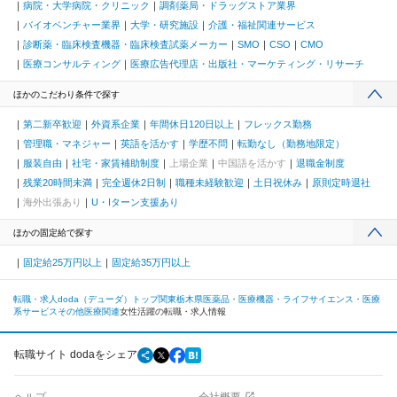
病院・大学病院・クリニック
調剤薬局・ドラッグストア業界
バイオベンチャー業界
大学・研究施設
介護・福祉関連サービス
診断薬・臨床検査機器・臨床検査試薬メーカー
SMO
CSO
CMO
医療コンサルティング
医療広告代理店・出版社・マーケティング・リサーチ
ほかのこだわり条件で探す
第二新卒歓迎
外資系企業
年間休日120日以上
フレックス勤務
管理職・マネジャー
英語を活かす
学歴不問
転勤なし（勤務地限定）
服装自由
社宅・家賃補助制度
上場企業
中国語を活かす
退職金制度
残業20時間未満
完全週休2日制
職種未経験歓迎
土日祝休み
原則定時退社
海外出張あり
U・Iターン支援あり
ほかの固定給で探す
固定給25万円以上
固定給35万円以上
転職・求人doda（デューダ）トップ
関東
栃木県
医薬品・医療機器・ライフサイエンス・医療
系サービス
その他医療関連
女性活躍の転職・求人情報
転職サイト dodaをシェア
ヘルプ
会社概要