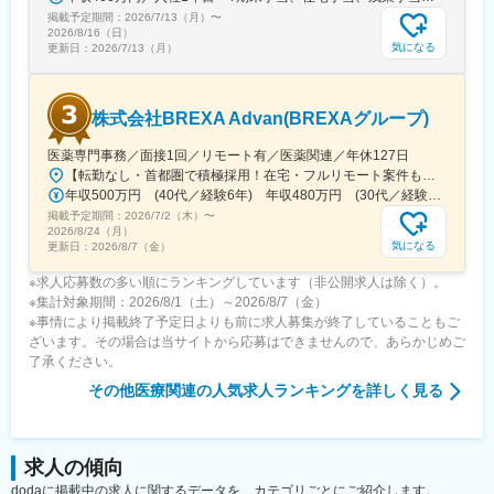
※国内出張の頻度は1~3回/年です。(一部海外出張の場合がござい
掲載予定期間：
2026/7/13（月）
〜
ます。）
2026/8/16（日）
気になる
更新日：
2026/7/13（月）
■組織構成：
CMC担当11名（2名男性、9名女性）
30代～40代で構成されています。
株式会社BREXA Advan(BREXAグループ)
お子様がおられる社員が多く、在宅勤務のため子育てしながらキ
ャリアを築ける環境です。
医薬専門事務／面接1回／リモート有／医薬関連／年休127日
こちらの組織には、内資外資の製薬企業でのCMC業務の経験者や
【転勤なし・首都圏で積極採用！在宅・フルリモート案件も有り！大手・優良企業が中心♪】■本社／大阪市淀川区宮原3-5-36 新大阪トラストタワー19F変更の範囲、上記を除く当社関連勤務地◆プロジェクト先例東京23区内、横浜、大宮、千葉、その他＜配属先最寄り駅の一例＞飯田橋／日本橋／浜松町／信濃町／四ツ谷／池袋／蒲田 など※過去の配属先は勤務地一覧に記載◆POINT！#大手企業など約300社の取引先あり！（製薬メーカー、製薬関連企業、化粧品関連企業、臨床研究センターなど）#最寄り駅から徒歩5～10分圏内の通いやすいオフィス＃在宅勤務・在宅プロジェクト多数＃定時退社基本＆土日祝休み＃安定性抜群の医療業界で事務として活躍＃未経験入社8割×研修センターで手厚くフォロー＃産育休の取得実績100％#転居を伴う転勤なし※受動喫煙対策：オフィス内禁煙
研究所での経験、CMC薬事の経験者が多いです。
年収500万円 (40代／経験6年) 年収480万円 (30代／経験4年)
掲載予定期間：
2026/7/2（木）
〜
変更の範囲：会社の定める業務
2026/8/24（月）
気になる
更新日：
2026/8/7（金）
※求人応募数の多い順にランキングしています（非公開求人は除く）。
※集計対象期間：2026/8/1（土）～2026/8/7（金）
※事情により掲載終了予定日よりも前に求人募集が終了していることもご
ざいます。その場合は当サイトから応募はできませんので、あらかじめご
了承ください。
その他医療関連
の人気求人ランキングを詳しく見る
求人の傾向
dodaに掲載中の求人に関するデータを、カテゴリごとにご紹介します。