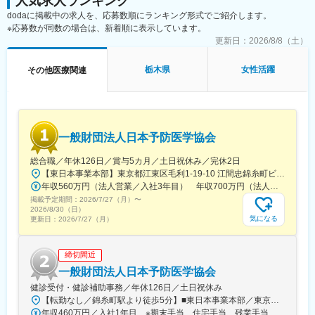
人気求人ランキング
・製造業認定、原薬登録等
りに注力しております。男女問わず在宅勤務が可能です。また、
dodaに掲載中の求人を、応募数順にランキング形式でご紹介します。
女性社員も多く、産休・育休取得実績も豊富で9割以上の復職率を
※応募数が同数の場合は、新着順に表示しています。
※クライアントは欧米製薬会社または外資系製薬会社がほとんどで
誇っており、長期就業が可能な環境・福利厚生が整っています。
す。
更新日：
2026/8/8（土）
※プロジェクトは一人で行うのではなく、現社員と共に分担し業務
変更の範囲：会社の定める業務
にあたっていただきます。
栃木県
女性活躍
その他医療関連
■教育体制：
通常医薬品メーカー出身が会員である関西医薬協会に、当社は会
員として登録しています。業界関連のセミナーにも参加すること
ができ、メーカーと同じレベルの業界知識とマーケット感をアッ
一般財団法人日本予防医学協会
プデートできる環境です。
総合職／年休126日／賞与5カ月／土日祝休み／完休2日
■働き方：
【東日本事業本部】東京都江東区毛利1-19-10 江間忠錦糸町ビル※訪問先からの直行直帰が可能です！＜アクセス＞・JR総武線（快速・各駅停車）／東京メトロ半蔵門線 錦糸町駅より徒歩5分・東京メトロ半蔵門線／都営新宿線 住吉駅より徒歩5分※受動喫煙対策:屋内全面禁煙
◎完全在宅勤務のため、拠点（東京・大阪）の近くにお住まいで
年収560万円（法人営業／入社3年目） 年収700万円（法人営業・チームリーダー／入社5年目）
なくてもご就業いただけます。
掲載予定期間：
2026/7/27（月）
〜
◎お昼休みの時間帯も自由なので、例えばお子様がおられる方の
2026/8/30（日）
場合、お子様の通院やご都合に合わせて業務時間を調整できま
気になる
更新日：
2026/7/27（月）
す。
（自分の業務が終わるよう業務管理を行う必要はありますが、裁
締切間近
量の大きい働き方ができます）
※現在、関東関西のほか、九州、中部、東北、海外在住の方もいま
一般財団法人日本予防医学協会
す。
健診受付・健診補助事務／年休126日／土日祝休み
・会議や打ち合わせで必要な時は大阪・東京等へ出張（宿泊も伴
【転勤なし／錦糸町駅より徒歩5分】■東日本事業本部／東京都江東区毛利1-19-10 江間忠錦糸町ビル＜アクセス＞JR総武線（快速）、総武線（各駅停車）「錦糸町駅」南口より徒歩5分東京メトロ半蔵門線「錦糸町駅」B1出口より徒歩5分東京メトロ半蔵門線／都営新宿線「住吉駅」B2出口より徒歩5分※受動喫煙対策あり（オフィス内禁煙）
います）が発生します。
年収460万円／入社1年目 ※期末手当、住宅手当、残業手当（月10時間分）含む