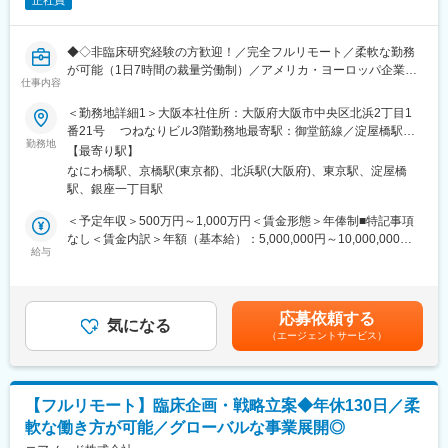
われる環境です。
ャリアを築ける環境です。
こちらの組織には、内資外資の製薬企業でのCMC業務の経験者や
■教育体制：
研究所での経験、CMC薬事の経験者が多いです。
◆◇非臨床研究経験の方歓迎！／完全フルリモート／柔軟な勤務
通常医薬品メーカー出身が会員である関西医薬協会に、当社は会
が可能（1日7時間の裁量労働制）／アメリカ・ヨーロッパ企業と
員として登録しています。業界関連のセミナーにも参加すること
仕事内容
変更の範囲：会社の定める業務
事業展開／医薬品の薬事戦略・開発戦略のコンサルティング会社
ができ、メーカーと同じレベルの業界知識とマーケット感をアッ
◆◇
＜勤務地詳細1＞大阪本社住所：大阪府大阪市中央区北浜2丁目1
プデートできる環境です。
番21号 つねなりビル3階勤務地最寄駅：御堂筋線／淀屋橋駅受
■仕事内容：
勤務地
動喫煙対策：屋内全面禁煙＜勤務地詳細2＞東京支社住所：東京都
■働き方：
【最寄り駅】
承認申請・取得に向けた非（前）臨床開発戦略の構築・評価・分
千代田区丸の内1-11-1 パシフィックセンチュリープレイス丸の内
◎完全在宅勤務のため、拠点（東京・大阪）の近くにお住まいで
なにわ橋駅、京橋駅(東京都)、北浜駅(大阪府)、東京駅、淀屋橋
析・助言を中心としたコンサルティング業務をお任せします。
13階 受動喫煙対策：屋内全面禁煙変更の範囲：無
なくてもご就業いただけます。
駅、銀座一丁目駅
開発初期段階から関与し、医薬品開発の方向性を左右する戦略立
◎お昼休みの時間帯も自由なので、例えばお子様がおられる方の
案に携わる上流ポジションです。
＜予定年収＞500万円～1,000万円＜賃金形態＞年俸制■特記事項
場合、お子様の通院やご都合に合わせて業務時間を調整できま
なし＜賃金内訳＞年額（基本給）：5,000,000円～10,000,000円
す。
・各種動物実験受託機関（CRO）の選定・評価分析・実施支援
給与
＜月額＞416,666円～833,333円（12分割）＜昇給有無＞有＜残業
（自分の業務が終わるよう業務管理を行う必要はありますが、裁
・前臨床試験プロトコールの作成および施設モニタリング・監査
手当＞無＜給与補足＞※前職でのご経験・年収に応じて年収は考慮
量の大きい働き方ができます）
対応
いたします。■年収構成：年俸制となります。賃金はあくまでも目
※現在、関東関西のほか、九州、中部、東北、海外在住の方もいま
・評価分析および各フェーズにおけるガイダンス相談用報告書の
安の金額であり、選考を通じて上下する可能性があります。月給
す。
応募依頼する
作成
気になる
(月額)は固定手当を含めた表記です。
・会議や打ち合わせで必要な時は大阪・東京等へ出張（宿泊も伴
（エージェントサービス）
・治験相談および申請前相談に向けた戦略構築・資料作成・助言
います）が発生します。
・規制当局との面談への出席・対応
※国内出張の頻度は1~3回/年です。（海外出張の可能性も一部ござ
います）
■業務の特徴：
【フルリモート】臨床企画・戦略立案◆年休130日／柔
・プロジェクトは個人単独ではなく、社内メンバーと協働しなが
■ワークライフバランス：
軟な働き方が可能／グローバルな事業展開◎
ら分担して推進しています。
同社は、個人が最大限に能力を発揮できるよう働きやすい環境作
・非臨床領域における戦略設計から規制対応まで関わり、開発全