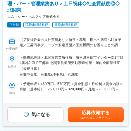
す。
・ご利用者様にとってグループホームはまさに家そのものだとい
理・パート管理業務あり＞土日祝休◇社会貢献度◎◇
えます。家族のように温かいスタッフたちとのコミュニケーショ
■キャリアパス／モデル年収：
北関東
ンを通して、ホームでの暮らしを楽しんでいただくために、「こ
・エリアマネージャー：480万円～
エム・シー・ヘルスケア株式会社
こでくらしたい」と思ってもらえるよう日々真摯に向き合い続け
・シニアマネージャー（課長クラス）：540万円～
ます。
・統括マネージャー（次長クラス）：600万円～
正社員
職種未経験歓迎
業種未経験歓迎
・運営部部長：720万円～
変更の範囲：本文参照
※ポジションの空き状況次第にもよりますが、担当施設の売り上げ
や入居数、メンバーマネジメントの面から評価が行われ、2～5年
【店長経験者の入社実績あり／埼玉・群馬・栃木の病院へ駐在予
でステップアップをすることが出来ます。
定／三菱商事グループの安定基盤／医療機関のお困りごとの調
仕事内容
整・解決がミッション】
■当社の魅力：
＜勤務地詳細＞北関東営業所住所：埼玉県三郷市インター南1丁目
・当社は日本1の施設数（270施設以上）を誇り、毎年2000名規模
■職務内容：
4番地2 GLP三郷Ⅲ 北関東営業所受動喫煙対策：屋内全面禁煙変更
で成長を遂げている企業になります。そのため、企業としての将
当社は、病院経営のパートナーとして、病院で使用する医療材料
勤務地
の範囲：会社の定める事業所
【最寄り駅】
来性はもちろんのこと、今後も事業拡大を計画しております。そ
や医薬品の調達、物品管理や、医療材料費に関する削減の提案を
三郷中央駅、三郷駅(埼玉県)、八潮駅
のため、実力次第ではどんどん空いたポストにステップアップし
行っております。
ていただくことが可能です。
本ポジションでは、基本的には顧客となる病院に常駐し、医療現
＜予定年収＞460万円～570万円＜賃金形態＞月給制＜賃金内訳＞
・子育てママも多数ご活躍いただいており、ワークライフバラン
場の後方支援に必要な業務に取り組んでいただきます。
月額（基本給）：260,000円～320,000円＜月給＞260,000円～
スを重視しながら就業いただけます。
★営業ポジションですが、ノルマはありません。
給与
320,000円＜昇給有無＞有＜残業手当＞有＜給与補足＞前職、経
・若い世代から定年を迎えた方もご就業いただけます。
験を考慮のうえ決定します。上記年収は残業手当も含んだ金額で
＜具体的な業務内容＞
す。■賞与：年2回（前年度実績4か月分）■昇給：年1回賃金はあ
■障がい者支援の魅力：
（1）病院内の物流管理（SPD）
くまでも目安の金額であり、選考を通じて上下する可能性があり
応募依頼する
・障がい者支援の魅力としては、入居者の方々によってご病状が
・医療材料や医薬品の調達代行
気になる
ます。月給(月額)は固定手当を含めた表記です。
（エージェントサービス）
異なるため、対応の幅が広がりスキルが身につきます。また、
・医療材料や医薬品の在庫管理
我々の支援によって入居者の方がご自身で出来ることが増え、成
・スケジュール管理
長していく姿に寄り添うことができます。
・購入した材料を各診療科へ納品、パートさんの管理