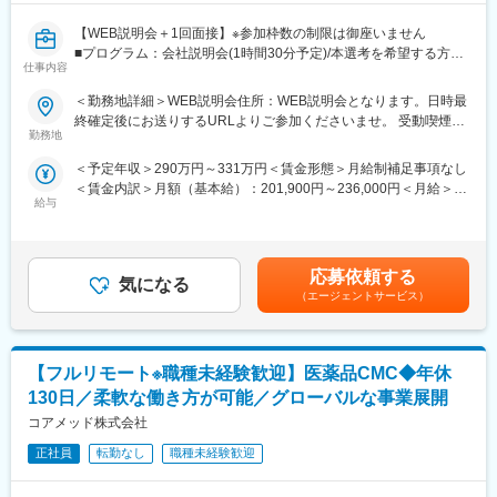
【WEB説明会＋1回面接】※参加枠数の制限は御座いません
■プログラム：会社説明会(1時間30分予定)/本選考を希望する方は
仕事内容
説明会の中で日程調整を実施。希望しない方は、ご退席いただい
て構いません。（後日の面接調整も可能です）
＜勤務地詳細＞WEB説明会住所：WEB説明会となります。日時最
■補足：本求人に応募後、選考会予約が出来ましたら、WEB会議
終確定後にお送りするURLよりご参加くださいませ。 受動喫煙対
参加用のURL・詳細情報をお送り致します。
勤務地
策：屋内全面禁煙
※応募時に参加可能日をお知らせ頂けるとスムーズに予約が進みま
＜予定年収＞290万円～331万円＜賃金形態＞月給制補足事項なし
す
＜賃金内訳＞月額（基本給）：201,900円～236,000円＜月給＞
■日時：月・木／13:30～15:00
給与
201,900円～236,000円＜昇給有無＞有＜残業手当＞有＜給与補足
＞※記載の年収は初年度のものです。2年目昇給あり。※記載の年
【企業・求人内容】
収は夜勤手当：1回5,000円の月6回分を含んだ金額となります。■
■業務の概要：同ポジションは、総合職社員として様々な部門のス
小規模多機能型居宅介護での勤務のみ、別途で送迎手当：10,000/
ペシャリストとして活躍する、幹部候補人材となることが期待さ
応募依頼する
気になる
月を支給賃金はあくまでも目安の金額であり、選考を通じて上下
れます。入社後1年間は、同社の介護施設において、お客様の日常
（エージェントサービス）
する可能性があります。月給(月額)は固定手当を含めた表記です。
生活中のサポート全般を担当いただきます。※雇用形態：無期正社
員
■業務の詳細：実務業務と並行して実務者研修資格の取得のための
【フルリモート※職種未経験歓迎】医薬品CMC◆年休
学校に通います。年に４回程度、本社の社員と面談をする中でご
自身の2年目以降のキャリアアプランを立て、ご希望も踏まえなが
130日／柔軟な働き方が可能／グローバルな事業展開
ら、2年目以降の職種（施設 or 本社）が決定します。本社勤務に
コアメッド株式会社
なりますと、経理、総務、人事など事務系の仕事が中心になりま
す。また、一度本社帰任した後でも、希望すれば現場復帰も可能
正社員
転勤なし
職種未経験歓迎
です。
■就業環境：残業はほぼなし、休みもしっかり取得できるため非常