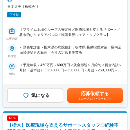
◎
【組織構成】
日本ステリ株式会社
■各施設の規模によって担当頂く施設数は変化しますが、エリアマ
ネージャーを通じて最大で10～15施設程度をご担当頂きます。
正社員
■各施設、パートさんを含めて25名程の従業員がいますので、担
当施設数分のマネジメントを行って頂きます。
【プライム上場グループの安定性／医療現場を支えるサポート／
【キャリアパス／モデル年収】
将来的なキャリアパス◎／滅菌業界シェアトップクラス】
■シニアマネージャー（約10施設担当）：540万円～
仕事内容
■統括マネージャー（約30施設を統括）：600万円～
【業務概要】
＜勤務地詳細＞栃木県の病院住所：栃木県 受動喫煙対策：屋内全
■運営部部長：720万円～
医療器材滅菌サービスを始めとし、医療機関に対し総合医療関連
面禁煙変更の範囲：会社の定める事業所
※ポジションの空き状況次第にもよりますが、2～5年でステップ
サービスを展開する当社において、病院内で実際に医療関連サー
勤務地
アップをすることが出来ます。将来的には経営にも携われるポジ
ビス業務を提供頂く方を募集します。
ションになります。
＜予定年収＞450万円～600万円＜賃金形態＞月給制＜賃金内訳＞
月額（基本給）：250,000円～350,000円＜月給＞250,000円～
【業務詳細】
給与
【企業の将来性／評価されやすい環境】
350,000円＜昇給有無＞有＜残業手当＞有＜給与補足＞※年収はご
■病院内の滅菌業務
■当社は日本1の施設数（300施設以上）を誇り、毎年1000名規模
経験やスキルを考慮して決定されます。■昇給：有■賞与：年2回
■手術室サポート業務
で成長を遂げている企業になります。今後も事業拡大を計画して
賃金はあくまでも目安の金額であり、選考を通じて上下する可能
■内視鏡室支援業務等の医療関連サービス業務
おり、実力次第ではどんどん空いたポストにステップアップして
性があります。月給(月額)は固定手当を含めた表記です。
応募依頼する
気になる
いただくことが可能です。
＜滅菌業務とは＞
（エージェントサービス）
■当ポジションは年齢関係なく実力で評価がされます。売上や入居
利用された医療器材は清潔にしなければ次の患者様に利用するこ
者様数、メンバーマネジメント等が評価項目となっており、定
とができない為、「回収→洗浄→滅菌→配給」といった一連の業
量・定性ともに判断されます。
務を行って頂き、安全で確実な滅菌器材の提供を行っています。
NEW
【日中サービス支援型とは】
＜手術室サポート業務とは＞
【栃木】医療現場を支えるサポートスタッフ◇経験不
設備基準を満たした施設で、職員が24時間365日常駐しており、
医療従事者の方々が次の手術に専念できるように手術室内の清掃