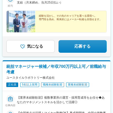
ビル＊各線「池袋駅」西口より徒歩5分【大阪オフィス】大阪府大
支給（月末締め、当月25日払い）
給与
阪市西区靭本町1-11-7 信濃橋三井ビルディング2F＊Osaka Metro
各線「本町駅」より徒歩1分【福岡オフィス】福岡県福岡市博多区
博多駅前2-19-24 大博センタービル6F＊JR・福岡市地下鉄各線
経験を活かし、その先のキャリアを選べる環境へ。
専門性を高め、将来的にはメーカー転籍も目指せます。
「博多駅」より徒歩5分
気になる
応募する
統括マネージャー候補／年収700万円以上可／前職給与
考慮
ユースタイルラボラトリー株式会社
正社員
5名以上採用
職種未経験歓迎
業種未経験歓迎
【業界未経験歓迎】複数事業所の運営・採用育成等をお任せ◆あ
なたのマネジメントスキルを活かして活躍◎
仕事内容
【全国拠点で活躍！マイカー勤務OK】養成期間後、全国の複数事