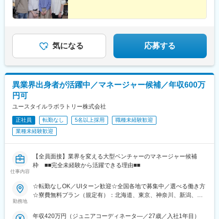
じ部署のスタッフが常に気にかけてくれるため、不安はすぐに解
後、東京神奈川など首都圏への転勤も可能！移住支援制度（費用
新潟駅、見附駅、名鉄岐阜駅、松本駅、積志駅、東静岡駅、桜橋
消される環境です。
会社負担）もあり、早期キャリアアップも見込めます！
駅(静岡県)、小垣江駅、北新川駅、神領駅、名鉄名古屋駅、小野駅
※埼玉・群馬・栃木エリア担当
(京都府)、北野白梅町駅、上桂駅、西向日駅、今出川駅、福知山
駅、神宮丸太町駅、古市駅(大阪府)、大日駅、門真南駅、瑞光四丁
■やりがい：
目駅、星ケ丘駅(大阪府)、城北公園通駅、南巽駅、崇禅寺駅、尼崎
気になる
応募する
・医療機関の課題やお困りごとの解決により、医療従事者が患者
駅(阪神線)、山陽天満駅、加古川駅、新神戸駅、住吉駅(兵庫県・
様に向き合う時間が増え、患者様への貢献につながります。
東海道)、香櫨園駅、中山寺駅、大久保駅(兵庫県)、舞子公園駅、
・医療の最前線で働く方からの信頼と期待に応え、感謝される瞬
六甲駅、富雄駅、横川駅、小網町駅、吉塚駅、茶山駅(福岡県)、九
間は、日本の医療を支える存在であることを実感します。
大学研都市駅、福大前駅、竜田口駅、熊本駅、和歌山市駅、県庁
異業界出身者が活躍中／マネージャー候補／年収600万
通り駅、代々木八幡駅、立場駅
変更の範囲：会社の定める業務
円可
ユースタイルラボラトリー株式会社
正社員
転勤なし
5名以上採用
職種未経験歓迎
業種未経験歓迎
【全員面接】業界を変える大型ベンチャーのマネージャー候補
枠 ■■完全未経験から活躍できる理由■■
仕事内容
☆転勤なしOK／UIターン歓迎☆全国各地で募集中／選べる働き方
☆寮費無料プラン（規定有）：北海道、東京、神奈川、新潟、三
勤務地
重、滋賀、沖縄☆マイカー通勤手当有【1／地元マネージャーコー
ス】◇地元採用・転勤なし可■東北／北海道、青森、岩手、宮城、
年収420万円（ジュニアコーディネータ―／27歳／入社1年目）