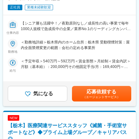
正社員
業種未経験歓迎
【シニア層も活躍中！／夜勤原則なし／成長性の高い事業で毎年
1000人規模で急成長中の企業／業界No.1のリーディングカンパニ
仕事内容
ー】
＜勤務地詳細＞栃木県内のホーム住所：栃木県 受動喫煙対策：屋
【業務内容】
内全面禁煙変更の範囲：会社の定める事業所
「日中サービス支援型」と呼ばれる障がい者グループホームの運
勤務地
営を行っている当社にて、シニアマネージャーとして約10～20ホ
＜予定年収＞540万円～592万円＜賃金形態＞月給制＜賃金内訳＞
ームの運営・管理をお任せいたします。
月額（基本給）：200,000円その他固定手当/月：169,400円～
担当エリア：宇都宮・下野・鹿沼周辺となります
給与
205,400円固定残業手当/月：80,600円～88,400円（固定残業時間
30時間0分/月）超過した時間外労働の残業手当は追加支給＜月給
【業務詳細】
＞450,000円～493,800円（一律手当を含む）＜昇給有無＞有＜残
■各エリアのエリアマネージャーを通じた、運営部分(利用者の支
業手当＞有＜給与補足＞◆賞与：無◆昇給：年1回（3月）※個人
援)の業務マネジメント全般
応募依頼する
気になる
の評価に応じて昇降給の場合あり賃金はあくまでも目安の金額で
■各種行政対応(関係性構築、リスク管理・対応、コンプラ・事故
（エージェントサービス）
あり、選考を通じて上下する可能性があります。月給(月額)は固定
対応等）
手当を含めた表記です。
■ホームの支援品質管理、改善・自社職員の労務把握(労務管理自
体は別部署労務課が担当)、改善
NEW
■エリアマネージャー職、管理者職の育成
■その他、運営本部幹部として、周辺領域の付随業務全般・面接対
【栃木】医療関連サービススタッフ《滅菌・手術室サ
応
ポートなど》◆プライム上場グループ／キャリアパス