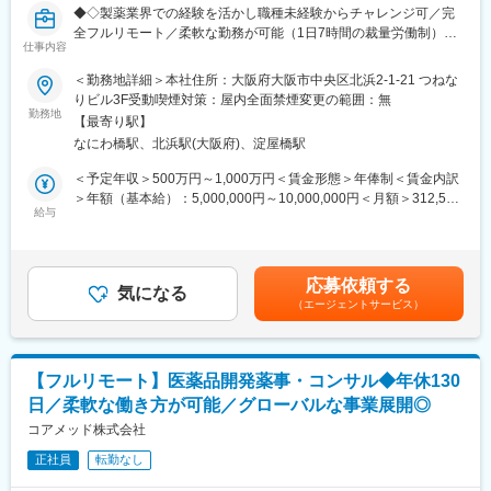
◆◇製薬業界での経験を活かし職種未経験からチャレンジ可／完
に働きやすい環境が整っております。定着率も高く実際にここ3年
全フルリモート／柔軟な勤務が可能（1日7時間の裁量労働制）／
間で入社した新卒の離職率は6％と非常に低い数値です。また配属
仕事内容
アメリカ・ヨーロッパ企業と事業展開／医薬品の薬事戦略・開発
先は現在のご住所から考慮し決定いたします。
戦略のコンサルティング会社◆◇
■研修制度：入社後1週間、本社で研修を行います。その後の配属
＜勤務地詳細＞本社住所：大阪府大阪市中央区北浜2-1-21 つねな
先においても、国家資格をもった先輩社員によるマンツーマンの
りビル3F受動喫煙対策：屋内全面禁煙変更の範囲：無
■仕事内容：
OJTを行いながら実務を覚えて頂きます。技術はすぐに身に付き
勤務地
【最寄り駅】
医薬品開発におけるCMC領域を中心に、コンサルティングおよび
ます。さらにレベルアップしたい方には外部の研修にも100％会
なにわ橋駅、北浜駅(大阪府)、淀屋橋駅
各種申請資料の作成業務をお任せします。
社が費用負担します。3ヶ月に1度はフォローアップ研修という形
新薬承認に関わる品質・製造・試験に関する戦略立案から資料作
で本社研修を実施し、資格取得についても全面バックアップ。未
＜予定年収＞500万円～1,000万円＜賃金形態＞年俸制＜賃金内訳
成までを担っていただきます。
経験・無資格であっても安心できる研修制度は非常に整っていま
＞年額（基本給）：5,000,000円～10,000,000円＜月額＞312,500
す。
給与
円～625,000円（16分割）＜昇給有無＞有＜残業手当＞無＜給与
■業務詳細：
補足＞※前職でのご経験・年収に応じて年収は考慮いたします。■
・新薬承認申請に際する品質規定に則した戦略企画・CMCに関す
年収構成：年俸制となります。■賞与：有（過去実績平均4ヶ月※
る資料の整備・評価・助言・企画の設定
平均で夏2ヶ月分、冬2ヶ月分）賃金はあくまでも目安の金額であ
応募依頼する
・製造方法/試験方法に関する資料の評価・助言
気になる
り、選考を通じて上下する可能性があります。月給(月額)は固定手
（エージェントサービス）
・安定性試験に関する資料の評価・助言
当を含めた表記です。
・治験薬概要書・PMDA相談資料・申請資料（CTD-MODULE3）
などの作成およびその助言
・外国製造業者認定、原薬等登録等
【フルリモート】医薬品開発薬事・コンサル◆年休130
日／柔軟な働き方が可能／グローバルな事業展開◎
※クライアントは欧米製薬会社または外資系製薬会社がほとんどで
す。
コアメッド株式会社
※プロジェクトは一人で行うのではなく、現社員と共に分担し業務
正社員
転勤なし
にあたっていただきます。