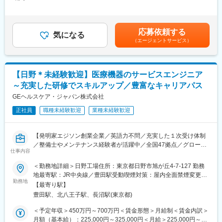
500,000円＜昇給有無＞有＜残業手当＞有＜給与補足＞※過去のご
にハイブリッド型の働き方です。フリーアドレス・スーパーフレ
経験・スキルにより検討いたします。賃金はあくまでも目安の金
ックス・インターバル・在宅勤務の活用を積極的に行っており、
■職務詳細：
額であり、選考を通じて上下する可能性があります。月給(月額)は
平均残業時間は20時間程度、代休の徹底など、ワークライフバラ
・新規製品および移管品の製造プロセス立ち上げ主導
固定手当を含めた表記です。
ンスや働きやすさには定評があります。
応募依頼する
・工程設計、設備導入、ライン／レイアウト設計の企画・実行
気になる
（エージェントサービス）
・法規制・品質・安全・環境基準およびQMS対応の推進
・各部門（設計・製造・品質等）との技術調整・折衝
・海外拠点との技術的な連携およびプロジェクト推進
変更の範囲：会社の定める業務
【日野＊未経験歓迎】医療機器のサービスエンジニア
■組織体制：
～充実した研修でスキルアップ／豊富なキャリアパス
生産技術部門には、生産技術エンジニアや品質・製造・サプライ
チェーンの専門家が在籍し、プロジェクトごとにクロスファンク
GEヘルスケア・ジャパン株式会社
ショナルなチームを組成します。入社後は経験に応じたテーマを
正社員
職種未経験歓迎
業種未経験歓迎
お任せし、部門長やシニアエンジニアからのサポートを受けなが
ら、徐々に大規模案件をリードしていただきます。日本語を軸に
しつつ、英文メールや会議などで英語に触れ、段階的にスキルア
【発明家エジソン創業企業／英語力不問／充実した１次受け体制
ップできる環境です。
／整備士やメンテナンス経験者が活躍中／全国47拠点／グローバ
仕事内容
ルトップシェアの最先端医療機器メーカー】
■企業の特徴／魅力：
■業務内容：
＜勤務地詳細＞日野工場住所：東京都日野市旭が丘4-7-127 勤務
当社は「医療の限界をなくす」というビジョンのもと、最先端の
医療画像診断装置（CT,MRI）、超音波診断装置や麻酔器
地最寄駅：JR中央線／豊田駅受動喫煙対策：屋内全面禁煙変更の
医療機器・デジタルソリューションを世界中に提供しています。
（LCS）、生体モニターを展開する同社のサービスステーション
勤務地
範囲：会社の定める事業所（リモートワーク含む）
グローバル企業ならではの充実した研修・キャリアパスに加え、
【最寄り駅】
の一員として、下記のような業務をお任せします。
働きやすい福利厚生や柔軟な働き方も整備。多様なバックグラウ
豊田駅、北八王子駅、長沼駅(東京都)
・医療装置の保守 修理、点検等メンテナンス
ンドを持つ社員が、お互いを尊重しながら専門性を発揮していま
・機器導入後の技術支援や購入前後のサポート
＜予定年収＞450万円～700万円＜賃金形態＞月給制＜賃金内訳＞
す。自らの技術で社会貢献を実感しつつ、長期的にキャリア形成
・技術的な問い合わせ対応
月額（基本給）：225,000円～325,000円＜月給＞225,000円～
できる環境です。