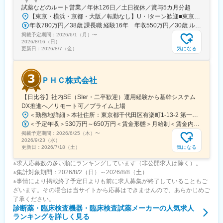
試薬などのルート営業／年休126日／土日祝休／賞与5カ月分超
【東京・横浜・京都・大阪／転勤なし】U・Iターン歓迎■東京営業所東京都新宿区百人町2-19-13＜アクセス＞JR「新大久保駅」から徒歩6分■横浜営業所神奈川県横浜市中区太田町6-84-2 大樹生命横浜桜木町ビル1F＜アクセス＞横浜高速鉄道「馬車道駅」から徒歩3分JR「桜木町駅」から徒歩7分■本社営業所（京都市）京都市中京区二条通烏丸西入東玉屋町498＜アクセス＞地下鉄 烏丸線「烏丸御池駅」から徒歩5分■大阪営業所大阪府吹田市出口町4-1＜アクセス＞JR「吹田駅」から徒歩8分※原則、転居を伴う転勤はありません。※受動喫煙対策：屋内全面禁煙（屋上に喫煙スペースあり）
年収780万円／38歳 課長職 経験16年 年収550万円／30歳 ルート営業職 経験8年
掲載予定期間：
2026/6/1（月）
〜
2026/8/16（日）
気になる
更新日：
2026/8/7（金）
ＰＨＣ株式会社
【日比谷】社内SE（SIer・二卒歓迎）運用経験から基幹システム
DX推進へ／リモート可／プライム上場
＜勤務地詳細＞本社住所：東京都千代田区有楽町1-13-2 第一生命日比谷ファースト15F受動喫煙対策：屋内全面禁煙変更の範囲：会社の定める事業所（リモートワーク含む）
＜予定年収＞530万円～650万円＜賃金形態＞月給制＜賃金内訳＞月額（基本給）：284,000円～345,000円＜月給＞284,000円～345,000円＜昇給有無＞有＜残業手当＞有＜給与補足＞※当社給与規定により、経験・スキル等を考慮した上で決定いたします。賃金はあくまでも目安の金額であり、選考を通じて上下する可能性があります。月給(月額)は固定手当を含めた表記です。
掲載予定期間：
2026/6/25（木）
〜
2026/9/23（水）
気になる
更新日：
2026/7/18（土）
※求人応募数の多い順にランキングしています（非公開求人は除く）。
※集計対象期間：2026/8/2（日）～2026/8/8（土）
※事情により掲載終了予定日よりも前に求人募集が終了していることもご
ざいます。その場合は当サイトから応募はできませんので、あらかじめご
了承ください。
診断薬・臨床検査機器・臨床検査試薬メーカー
の人気求人
ランキングを詳しく見る