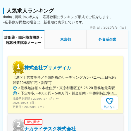
■期待する役割：
人気求人ランキング
Business Financeチームでは主に下記事業領域を担当していま
dodaに掲載中の求人を、応募数順にランキング形式でご紹介します。
す。
※応募数が同数の場合は、新着順に表示しています。
・ML（Molecular Lab）：遺伝子検査領域
更新日：
2026/8/9（日）
・PL（Pathology Lab）：病理・診断薬領域
・NPC（Near Patient Care）：小型検査機器領域
診断薬・臨床検査機器・
東京都
外資系企業
今回ご入社いただく方には、これらの事業領域を横断しながら、
臨床検査試薬メーカー
データ可視化、ダッシュボード開発、インサイト創出などの領域
で活躍いただくことを期待しています。
■組織構成：
株式会社プリメディカ
配属先となるBusiness Financeチームは、マネージャー1名、メン
バー2名の体制です。少数精鋭の組織であり、経営層や事業責任者
【港区】営業事務／予防医療のリーディングカンパニー/土日祝休/
と日常的に接点を持ちながら業務を進めます。
残業20H程/在宅・副業可
またまたFinance & Supply Chain Department全体では約40名が
＜勤務地詳細＞本社住所：東京都港区芝5-26-20 勤務地最寄駅：都営大江戸線／大門駅受動喫煙対策：屋内全面禁煙変更の範囲：会社の定める事業所（リモートワーク含む）
在籍し、
＜予定年収＞400万円～540万円＜賃金形態＞年俸制特記事項なし＜賃金内訳＞年額（基本給）：3,210,000円～4,653,360円固定残業手当/月：65,462円～112,220円（固定残業時間30時間0分/月）超過した時間外労働の残業手当は追加支給＜月額＞332,962円～500,000円（12分割）（一律手当を含む）＜昇給有無＞有＜残業手当＞有賃金はあくまでも目安の金額であり、選考を通じて上下する可能性があります。月給(月額)は固定手当を含めた表記です。
・Finance Excellence（経理・財務・税務）
掲載予定期間：
・Business Finance
2026/7/27（月）
〜
2026/10/25（日）
・Procurement
気になる
更新日：
2026/8/8（土）
・Supply Chain Management
などの機能が連携して日本法人の事業運営を支えています。
締切間近
変更の範囲：会社の定める業務
ナカライテスク株式会社