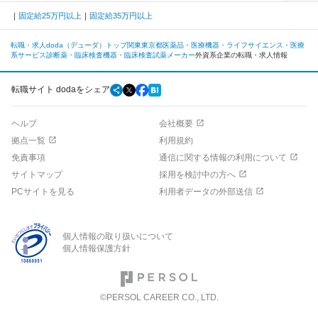
固定給25万円以上
固定給35万円以上
転職・求人doda（デューダ）トップ
関東
東京都
医薬品・医療機器・ライフサイエンス・医療
系サービス
診断薬・臨床検査機器・臨床検査試薬メーカー
外資系企業の転職・求人情報
転職サイト dodaをシェア
ヘルプ
会社概要
拠点一覧
利用規約
免責事項
通信に関する情報の利用について
サイトマップ
採用を検討中の方へ
PCサイトを見る
利用者データの外部送信
個人情報の取り扱いについて
個人情報保護方針
©PERSOL CAREER CO., LTD.