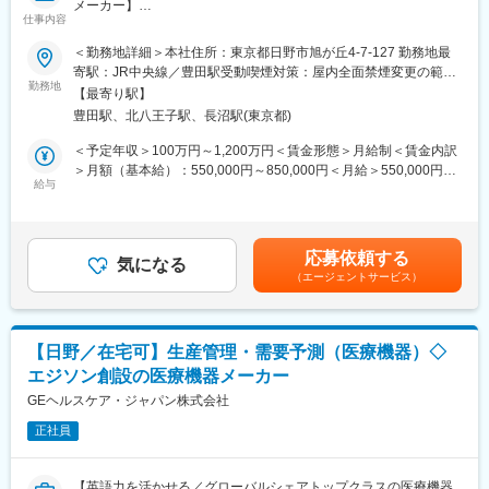
メーカー】
・製造部門との連携
仕事内容
生産スケジュールと材料供給の整合性を確保し、計画変更や緊急
■業務概要：
対応に柔軟に対応。
＜勤務地詳細＞本社住所：東京都日野市旭が丘4-7-127 勤務地最
業務または機能領域において、リーンの行動、原則、およびツー
・データ分析と改善提案
寄駅：JR中央線／豊田駅受動喫煙対策：屋内全面禁煙変更の範
ルを指導し、推進し、リードします。
勤務地
サプライチェーン関連データを分析し、KPIレポートを作成。業務
囲：会社の定める事業所（リモートワーク含む）
【最寄り駅】
効率化や在庫精度向上のための改善策を提案。
豊田駅、北八王子駅、長沼駅(東京都)
■業務詳細：
・システム活用と標準化推進
・GEHC-Jの日野工場全体の改善のドライブ及び生産性向上活動
ERPシステム（Oracleなど）を活用し、マテリアル業務の標準
＜予定年収＞100万円～1,200万円＜賃金形態＞月給制＜賃金内訳
の推進
化・属人化解消を推進。
＞月額（基本給）：550,000円～850,000円＜月給＞550,000円～
・リーン手法及び改善に関する教育の推進
給与
・品質・コンプライアンス遵守
850,000円＜昇給有無＞有＜残業手当＞有＜給与補足＞※過去のご
・グローバルのLean Teamと連携して、リーン/改善に関する
医療機器関連法規、社内品質基準、コンプライアンス要件を遵守
経験・スキルにより検討いたします。賃金はあくまでも目安の金
GEHCのInitiativesのGEHC-J及び日野工場への展開
し、調達プロセスの品質を維持。
額であり、選考を通じて上下する可能性があります。月給(月額)は
・リーン及び改善の後継者育成
固定手当を含めた表記です。
応募依頼する
・リーンアカデミー、ハートビートアカデミーの推進及びドライ
気になる
※今後、職務範囲が増える可能性として、
（エージェントサービス）
ブ
・出荷手配（輸出・国内）と輸出書類確認
・日野工場見学の促進及び工場見学内容及びプロセス改善のドラ
国内外の出荷手配を行い、必要な輸出書類の確認・準備を担当。
イブ
輸出入業務における法令遵守を確保。
・他社の工場見学、他社との学びの交流の企画及び提供
・納期遵守率改善活動
【日野／在宅可】生産管理・需要予測（医療機器）◇
オンタイムデリバリー（OTD）の達成率向上に向けた改善活動を
エジソン創設の医療機器メーカー
■ポジションの魅力：：
推進し、サプライチェーン全体のパフォーマンスを強化。
GEヘルスケア・ジャパン日野工場は、世界経済フォーラム
GEヘルスケア・ジャパン株式会社
（WEF）より「Lighthouse」工場に認定されています。
変更の範囲：会社の定める業務
正社員
（参考：https://www.gehealthcare.co.jp/event-and-news/news-
and-initiatives/2020/press01）
これは、日本国内で先駆けた認定であり、世界で最も先進的なス
【英語力を活かせる／グローバルシェアトップクラスの医療機器