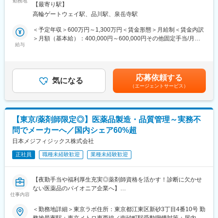
ロシュ・ダイアグノスティックス株式会社の「Doing now what
勤務地
変更の範囲：会社の定める事業所（リモートワーク含む）
な解析技術が求められてます。ロシュ・ダイアグノスティックス
【最寄り駅】
patients need next」という企業理念のもと、法務・コンプライア
では、2025 年 に画期的次世代シーケンシング技術「Sequencing
高輪ゲートウェイ駅、品川駅、泉岳寺駅
ンス部門の一員として会社の法的及びコンプイアンスリスクを適
by Expansion（以下 SBX）」を発表しました。
切に管理し、事業の発展に貢献する職種です。 私たちの組織は、
＜予定年収＞600万円～1,300万円＜賃金形態＞月給制＜賃金内訳
従来の短鎖リード法では読み取り長さや速度に制約がありました
チームワークで貢献することを大切にしています。単なる法律解
＞月額（基本給）：400,000円～600,000円その他固定手当/月：
が、SBX は DNA を物理的に拡張しながら長鎖リードを高速で読
釈にとどまらず、組織一丸となって、業務の仕組み化やAIの活用
給与
22,000円固定残業手当/月：68,065円～80,000円（固定残業時間
み取るシーケンシング技術で革新的な速さを実現し、検体からゲ
や法務DXの推進を含めた運用の改善にも積極的に関わっていただ
20時間0分/月）超過した時間外労働の残業手当は追加支給＜月給
ノム解析まで数日かかっていたプロセスをわずか数時間に短縮。
ける方を募集します。
＞490,065円～702,000円（一律手当を含む）＜昇給有無＞有＜残
加えて、従来の短鎖リード技術では解析が難しかった遺伝子発現
業手当＞有＜給与補足＞※今までのご経験に応じ、決定します。※
やメチル化パターン、空間解析を可能にしました。
応募依頼する
■業務内容：
気になる
賞与：年1回支給賃金はあくまでも目安の金額であり、選考を通じ
この進歩はゲノム研究を大きく前進させるとともに、将来のトラ
（エージェントサービス）
法務業務とコンプライアンス（法令遵守・企業倫理）業務の双方
て上下する可能性があります。月給(月額)は固定手当を含めた表記
ンスレーショナルリサーチや臨床応用においてもその効果を発揮
において、幅広い領域をバランスよくお任せします。
です。
することが期待されます。
＜法務相談・契約関連業務＞
・各事業部門からの法務相談への対応、および事業推進における
変更の範囲：会社の定める業務
【東京/薬剤師限定◎】医薬品製造・品質管理～実務不
良き相談相手としての支援
問でメーカーへ／国内シェア60%超
・契約書の作成、審査、交渉の支援（高度な専門領域、海外や特
定の法域が関わる契約、紛争の危険がある案件などへの対応）
日本メジフィジックス株式会社
・外部弁護士との連携および委託業務の管理
正社員
職種未経験歓迎
業種未経験歓迎
＜コンプライアンス・組織基盤への貢献＞
・法令遵守・企業倫理全般の推進、各種研修や監査実務の実施
・内部通報（適切な通報対応）に関する調査の支援
【夜勤手当や福利厚生充実◎薬剤師資格を活かす！診断に欠かせ
・「判断基準の共有書庫」の整備など、部内の仕組み化（法務運
ない医薬品のパイオニア企業へ】
用の効率化）への参画
仕事内容
■具体的な職務内容
＜勤務地詳細＞東京ラボ住所：東京都江東区新砂3丁目4番10号 勤
■会社の雰囲気：
・放射性医薬品の製造