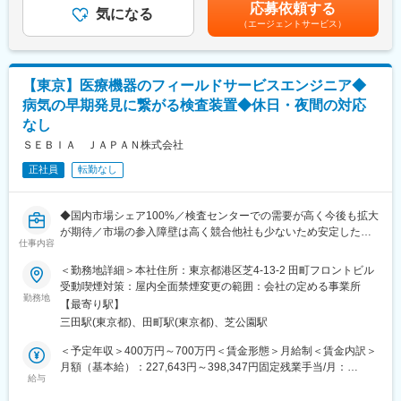
選考を通じて上下する可能性があります。月給(月額)は固定手当を
・マネジャー1名
応募依頼する
・標準作業手順書(SOP)の作成・承認
気になる
含めた表記です。
・メンバー3名
（エージェントサービス）
・製品および流通活動に必要な許認可の取得・維持
・派遣社員2名
・製品の規制への適合状況（調達・保管・輸送等）の把握・監視
※今回採用する方には5名規模のマネジメントを期待
・委託倉庫に対する定期的または必要に応じた監査の実施
・社内外の監査（保健当局による査察を含む）への対応
■ポジションの魅力：
【東京】医療機器のフィールドサービスエンジニア◆
・毒物劇物取扱責任者および特別管理産業廃棄物管理責任者の業
世界トップクラスの診断機器メーカーにおいて、グローバルSAP
病気の早期発見に繋がる検査装置◆休日・夜間の対応
務
刷新という大規模変革に中核メンバーとして携われます。単なる
なし
・広告メッセージおよび販促資料のレビュー・承認
データ運用ではなく、事業の意思決定や営業戦略にも関わりなが
・スペイン本社やグループ会社（米国・香港等）との連携（時差
ＳＥＢＩＡ ＪＡＰＡＮ株式会社
ら、データを軸とした組織改革を主導できる希少なポジションで
により夜間会議となることがあります）、等
す。
正社員
転勤なし
■組織構成
変更の範囲：会社の定める業務
品質保証部門のマネジメントを担当し、社内外の関係者と連携し
◆国内市場シェア100%／検査センターでの需要が高く今後も拡大
ながら業務を推進します。
が期待／市場の参入障壁は高く競合他社も少ないため安定した市
仕事内容
場シェアを維持◎
■業務の魅力
◆医療機器のメンテナンスや保守点検を担当／1日1～2件訪問、
社会的意義が高く、人々の健康を守る重要な役割。国際的な環境
＜勤務地詳細＞本社住所：東京都港区芝4-13-2 田町フロントビル
週に2日は事務所での業務が中心で夜間や休日の緊急対応なし
で専門性とマネジメント力を磨けます。柔軟な働き方や在宅勤務
受動喫煙対策：屋内全面禁煙変更の範囲：会社の定める事業所
勤務地
も可能です。
【最寄り駅】
■担当業務：
三田駅(東京都)、田町駅(東京都)、芝公園駅
病院および衛生検査センターに向けて、「電気泳動」を中心とし
■就業環境
た医療機器（検査装置）・体外診断用医薬品（検査試薬）のフィ
完全週休二日制、年間休日124日、在宅勤務制度（週2日まで）、
＜予定年収＞400万円～700万円＜賃金形態＞月給制＜賃金内訳＞
ールドサービスをお任せいたします。
服装自由（ビジネスカジュアル）など働きやすい制度が整ってい
月額（基本給）：227,643円～398,347円固定残業手当/月：
・顧客先への機器の設置
給与
ます。
80,049円～140,114円（固定残業時間45時間0分/月）超過した時
・顧客先での機器の定期点検
間外労働の残業手当は追加支給＜月給＞307,692円～538,461円