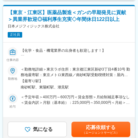
品質改善に寄与する
【夜勤について】
・製造プロセスロードマップをサポートするために既存の製造プ
6週間で2週間夜勤対応いただきます（4週日勤・2週夜勤）
【東京・江東区】医薬品製造＜ガンの早期発見に貢献
ロセスと最新の製造・製造技術をよく理解して提案する
・日勤：09:00-17:30
＞異業界歓迎◎福利厚生充実◇年間休日122日以上
・Advanced Manufacturing Engineering（高度製造工学）のイニ
・夜勤：21:00-05:30
シアティブで広いビジネスインパクトをサイトを横断して与える
日本メジフィジックス株式会社
※業務に慣れてからになりますので、入社直後はございません。
ように実施とサポートを行い、グローバルのサプライチェーン全
正社員
体でベストプラクティスを共有する
変更の範囲：会社の定める業務
・クロスファンクショナル、グローバルのチームの中でプロジェ
クトを製造の代表として参画し、製造内ではリーダーとしてアク
【化学・食品・機電業界の出身者も歓迎します！】
ティビティを進める
・法規制にQualification（資格）・Validation（検証）を通して適
仕事内容
【業務内容】
合し、継続的な品質管理システムの簡素化をクロスファンクショ
今回は、放射性医薬品の製造職を募集します。
＜勤務地詳細＞東京ラボ住所：東京都江東区新砂3丁目4番10号 勤
ナルチームーオペレーションと品質保証部とで進める
■医薬品原料生成のための機械（サイクロン）の操作・管理
務地最寄駅：東京メトロ東西線／南砂町駅受動喫煙対策：屋内全
■医薬品原料を合成装置にて製剤化
勤務地
面禁煙変更の範囲：会社の定める事業所
変更の範囲：会社の定める業務
【最寄り駅】
■出荷のための包装及び梱包
南砂町駅、東陽町駅、潮見駅
■生産業務にかかる文書作成
■生産工程や生産業務の効率化・改良改善活動
＜予定年収＞400万円～600万円＜賃金形態＞月給制補足事項なし
■製造所の管理（各種試薬や備品等の管理）
＜賃金内訳＞月額（基本給）：225,000円～350,000円＜月給＞
給与
225,000円～350,000円＜昇給有無＞有＜残業手当＞有＜給与補足
■働き方補足：
＞※上記年収は各種手当込みの年収となります。■季節賞与：年2
下記いずれかパターンの勤務時間で1勤務1週間ごと（1シフト/1週
回（7月、12月）■業績賞与：年1回（3月）※会社業績及び個人業
間単位）のローテーション勤務となります。
績のターゲット100％達成の場合支給■昇給：年1回賃金はあくま
応募依頼する
9:00～17:30、21:30 ～翌6:00、0:45～9:15、23:30～8:00、1:30
気になる
でも目安の金額であり、選考を通じて上下する可能性がありま
（エージェントサービス）
～10:00、2:30～11:00、17:00～翌1:30、6:00～14:30、5:00～
す。月給(月額)は固定手当を含めた表記です。