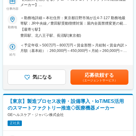
マートファクトリーの一つとして評価された証です。IoT、ビッグ
メーカー】
データ、AIなど最新技術を活用し、製造オペレーションからサプ
仕事内容
ライチェーンまで最適化を実現する工場で、改善文化をさらに進
■業務内容：
＜勤務地詳細＞本社住所：東京都日野市旭が丘4-7-127 勤務地最
化させる重要な役割を担っていただきます。
本ポジションでは、部品管理・在庫管理などのマテリアル業務全
寄駅：JR中央線／豊田駅受動喫煙対策：屋内全面禁煙変更の範
般を担当いただきます。具体的には、サプライヤーから部品を生
勤務地
囲：会社の定める事業所（リモートワーク含む）
【最寄り駅】
産計画に沿って入手し、お客様の納期を遵守すること、さらに在
豊田駅、北八王子駅、長沼駅(東京都)
庫削減によるキャッシュフロー改善に貢献することが重要なミッ
変更の範囲：会社の定める業務
ションです。
＜予定年収＞500万円～800万円＜賃金形態＞月給制＜賃金内訳＞
月額（基本給）：260,000円～450,000円＜月給＞260,000円～
■業務詳細：
給与
450,000円＜昇給有無＞有＜残業手当＞有＜給与補足＞※過去のご
・材料需要予測と調達計画策定：
経験・スキルにより検討いたします。賃金はあくまでも目安の金
生産計画、販売予測、在庫状況に基づき、材料の需要を正確に予
額であり、選考を通じて上下する可能性があります。月給(月額)は
測し、調達計画を立案・実行する。
固定手当を含めた表記です。
応募依頼する
・サプライヤー管理と購買業務：
気になる
（エージェントサービス）
サプライヤーとの連携を密にし、納期・品質・コストを考慮した
適切な材料調達を実施。発注書の発行、納期管理、製品リードタ
イムなど価格以外の交渉を含む購買業務を担当。
・在庫管理と最適化：
【東京】製造プロセス改善・設備導入・IoT/MES活用
在庫レベルの適正化を図り、過剰在庫や欠品を防止。棚卸しリー
のスマートファクトリー推進◇医療機器メーカー
ド、在庫回転率分析、不良在庫削減を推進。
・製造部門との連携：
GEヘルスケア・ジャパン株式会社
生産スケジュールと材料供給の整合性を確保し、計画変更や緊急
正社員
対応に柔軟に対応。
・データ分析と改善提案：