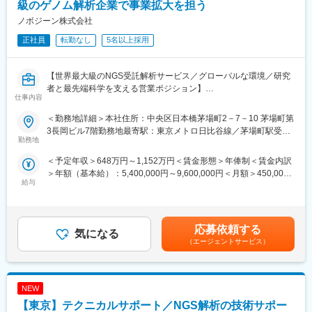
級のゲノム解析企業で事業拡大を担う
【組織構成】
ノボジーン株式会社
当該部門には約100名の社員が在籍しております。
正社員
転勤なし
5名以上採用
4チームで構成され1チームあたり20-30名／40-50名で構成されて
います。
また、1チームには2-3名のラインリーダーが着任し業務にあたっ
【世界最大級のNGS受託解析サービス／グローバルな環境／研究
ています。
者と最先端科学を支える営業ポジション】
※一部のチームは夜勤が発生する場合がございます
仕事内容
≪夜勤について≫
■業務概要
6週間で2週間夜勤対応いただきます（4週日勤・2週夜勤）
＜勤務地詳細＞本社住所：中央区日本橋茅場町2－7－10 茅場町第
当社のアカウントマネージャーとして、次世代シーケンス
・日勤：09:00-17:30
3長岡ビル7階勤務地最寄駅：東京メトロ日比谷線／茅場町駅受動
（NGS）受託解析サービスの提案営業を担当いただきます。国内
勤務地
・夜勤：21:00-05:30
喫煙対策：敷地内全面禁煙変更の範囲：会社の定める事業所（リ
の大学・研究機関・製薬企業・バイオベンチャーなど、最先端の
※業務に慣れてからになりますので、入社直後はございません。
モートワーク含む）
＜予定年収＞648万円～1,152万円＜賃金形態＞年俸制＜賃金内訳
研究現場と直接関わりながら、売上最大化と顧客満足度向上をミ
＞年額（基本給）：5,400,000円～9,600,000円＜月額＞450,000
ッションとします。
■GEヘルスケア・ジャパン／日野工場：
給与
円～800,000円（12分割）＜昇給有無＞有＜残業手当＞有＜給与
世界を代表する外資メーカーでありながら、日本に基幹工場を持
補足＞・条件はご経験を踏まえて決定いたします。・上記金額は
■業務詳細
つ希少な存在です。世界経済フォーラムから先進工場
インセンティブ（基本年俸の20％程度、会社業績や個人の成長率
・担当エリアにおける営業活動全般（既存顧客・新規顧客・代理
「Lighthouse」に日本で初認定され、トヨタなど名だたる企業が
に連動）を加えた金額です。賃金はあくまでも目安の金額であ
店対応）
応募依頼する
学びに訪れる“世界基準のものづくり”を実践しています。医療機器
気になる
り、選考を通じて上下する可能性があります。月給(月額)は固定手
・的確な週次売上予測の作成と上長への報告
という高い品質が求められる製品を、デジタル技術と現場改善力
（エージェントサービス）
当を含めた表記です。
・前年実績を超えるための営業戦略の企画・実行
で支える環境は、製造業経験を一段上のステージへ引き上げま
・市場・競合分析と情報共有
す。日本発の改善が世界に展開される――そんな誇りある仕事に
・重要顧客（大学・研究室等）の意思決定層との関係構築・維持
挑戦できます。
NEW
・新規ビジネス機会の発掘とターゲット分解（短中長期施策立
案）
【東京】テクニカルサポート／NGS解析の技術サポー
変更の範囲：会社の定める業務