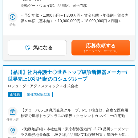
■業務内容
い、効果的な会議を設計・運営含む）
高輪ゲートウェイ駅、品川駅、泉岳寺駅
アカウントマネージャーとして、以下を担当していただきます。
・チームの結束力強化： People & Culture（HR）との連携や、各
・リードの特定と育成：営業機会を発掘し、新規顧客関係を構
＜予定年収＞1,000万円～1,800万円＜賃金形態＞年俸制＜賃金内
ETメンバーとの定期的な交流を通じて、ETの結束力を高める。
築、シーケンシング業界のキーパーソンと関係構築を行う
訳＞年額（基本給）：10,000,000円～18,000,000円＜月額＞
・組織の有効性向上：ETの決定事項とバックログを追跡・モニタ
・成長戦略の実行：地域別の商業成長計画を策定・管理し、主要
給与
833,333円～1,500,000円（12分割）＜昇給有無＞有＜残業手当＞
リングし、メンバーがそれらに対して責任を持って実行するよう
KPIをもとに売上および戦略目標を達成
無＜給与補足＞※今までのご経験に応じ、決定します。賃金はあく
促す。
・営業機会の最適化：Salesforce/CRMを活用し、営業機会を効果
までも目安の金額であり、選考を通じて上下する可能性がありま
・ロジスティクス管理： 秘書や事務スタッフのサポートを受けな
的に管理
す。月給(月額)は固定手当を含めた表記です。
がら、ET会議のロジスティクスおよび計画のあらゆる側?をリー
応募依頼する
・提案・コンサルテーション：製品プレゼンテーションやコンサ
気になる
ドする。
（エージェントサービス）
ルティブ営業を通じて、シーケンシングソリューションの価値を
訴求
・技術営業の推進：アプリケーション相談やデータ解析支援を含
め、営業プロセス全体で技術的サポートを提供
【品川】社内弁護士◇世界トップ級診断機器メーカー/
・ブランド認知向上：学会、展示会、ネットワーキングイベント
世界売上10兆円超のロシュグループ
等でロシュを代表し、思想的リーダーシップを確立し潜在顧客と
接点構築
ロシュ・ダイアグノスティックス株式会社
変更の範囲：会社の定める業務
・部門横断的連携：マーケティング、プロダクトマネジメント、
正社員
業種未経験歓迎
サービス、サポート部門と連携し、営業活動を企業戦略および顧
客ニーズに整合
・地域戦略の実行：欧州のサブリージョンチームと連携し、市場
【グローバル 10 兆円企業グループ。PCR 検査他、高度な医療用
浸透を成功させるための戦略策定・実行
検査で世界トップクラスの業界エクセレントカンパニー/在宅勤務
仕事内容
可】
■当社のNGS機器について
＜勤務地詳細＞本社住所：東京都港区港南1-2-70 品川シーズンテ
がんや免疫疾患、神経変性疾患といった複雑な疾患の解明おい
■求人概要：
ラス勤務地最寄駅：JR各線／品川駅受動喫煙対策：屋内全面禁煙
て、次世代シーケンシングの需要は拡大し、更に迅速かつ高精度