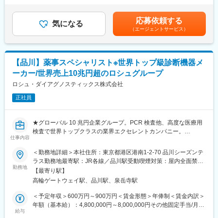
・オンコール修理対応
■企業の特徴/魅力
（一律手当を含む）＜昇給有無＞有＜残業手当＞有＜給与補足＞
・顧客へのメンテナンス研修を主に担当します。
世界三大血液製剤メーカーの日本法人として、グローバルなフィ
賞与：全体業績に応じてインセンティブあり賃金はあくまでも目
応募依頼する
気になる
ールドで専門性を高めながら成長できる環境です。
安の金額であり、選考を通じて上下する可能性があります。月給
（エージェントサービス）
訪問先は大学病院を中心とした病院の検査室および検査センター
(月額)は固定手当を含めた表記です。
等で、現在のサービス体制は平日9:00-18:00の運用です。
変更の範囲：会社の定める業務
原則、休日・夜間（22時以降）の緊急対応はありません。ただ
し、トラブルなどでの呼び出しや施設希望での機器移転作業等で
【品川】薬事スペシャリスト※世界トップ級診断機器メ
休日対応が発生する場合がございます。一次受付はコールセンタ
ーカー/世界売上10兆円超のロシュグループ
ーの役割を担う部署が担当します。
ロシュ・ダイアグノスティックス株式会社
■組織構成：
正社員
社長1名、FSE責任者1名、FSEメンバー4名（男性／30代～50
代）、営業責任者1名、営業メンバー3名、アプリケーション1
名、学術1名、薬事2名、管理2名の計17名
★グローバル 10 兆円企業グループ。PCR 検査他、高度な医療用
検査で世界トップクラスの業界エクセレントカンパニー。
■入社後の流れ：
仕事内容
★外資系ですが日本で歴史長く、離職率 4％。平均残業 20 時間。
扱う機械が大きく分けて3種類あり、機械ごとに2週間ずつ研修
「働くを楽しむ」をモットーにキャリアパス、福利厚生も充実。
＜勤務地詳細＞本社住所：東京都港区港南1-2-70 品川シーズンテ
→OJTを行います。1種類につき1か月で業務を覚えていただき、3
★コロナ禍以降、医療や検査の意義が更に高まり、ニーズが増加
ラス勤務地最寄駅：JR各線／品川駅受動喫煙対策：屋内全面禁煙
～4か月で独り立ちいただきます。
する中での積極的な増員採用。
勤務地
変更の範囲：会社の定める事業所（リモートワーク含む）
【最寄り駅】
■キャリアパス：
高輪ゲートウェイ駅、品川駅、泉岳寺駅
■業務内容：
希望があればスキルを学ぶ必要はございますが、営業、学術サポ
ロシュのパーパスである ”Doing now what patients need next” 、
＜予定年収＞600万円～900万円＜賃金形態＞年俸制＜賃金内訳＞
ート部隊、薬事など他職種を目指すことが可能です。マネージャ
Healthcare Excellence (HCE)本部のビジョン「RDKK のビジネス
年額（基本給）：4,800,000円～8,000,000円その他固定手当/月：
ーなども上位層を目指すことも可能です。
を支え、日本の医療課題解決への道を切り拓いていく」を実現の
給与
22,000円固定残業手当/月：68,065円（固定残業時間20時間0分/月