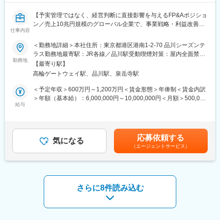
・接着剤を用いた製造プロセスの取り扱い経験
・海外との技術的なやり取りやプロジェクト推進経験
【予実管理ではなく、経営判断に直接影響を与えるFP&Aポジショ
・Lean Manufacturingの知識
ン／売上10兆円規模のグローバル企業で、事業戦略・利益改善を
仕事内容
リードいただきます／離職率4％】
変更の範囲：会社の定める業務
＜勤務地詳細＞本社住所：東京都港区港南1-2-70 品川シーズンテ
★経営層の意思決定を支えるBusiness Financeポジション
ラス勤務地最寄駅：JR各線／品川駅受動喫煙対策：屋内全面禁煙
★日系メーカーの経営企画・事業管理・管理会計経験を活かして
勤務地
変更の範囲：会社の定める事業所（リモートワーク含む）
【最寄り駅】
チャレンジ可能
高輪ゲートウェイ駅、品川駅、泉岳寺駅
★グローバルとの協業や海外プロジェクト参画機会あり
＜予定年収＞600万円～1,200万円＜賃金形態＞年俸制＜賃金内訳
■業務内容：
＞年額（基本給）：6,000,000円～10,000,000円＜月額＞500,000
Business Financeチームの一員として、経営陣や事業部門に対す
給与
円～833,333円（12分割）＜昇給有無＞有＜残業手当＞有＜給与
る財務面からの意思決定支援を担当いただきます。
補足＞※今までのご経験とスキルに応じ、決定します。賃金はあく
予実管理やレポーティングだけではなく、事業成長や利益改善に
までも目安の金額であり、選考を通じて上下する可能性がありま
向けたインサイト創出、シナリオ分析、戦略提言まで担うポジシ
す。月給(月額)は固定手当を含めた表記です。
応募依頼する
ョンです。
気になる
（エージェントサービス）
＜業務具体例＞
・年間予算策定および月次フォーキャストの作成
・売上・粗利・製品ポートフォリオ分析
・経営幹部向けダッシュボード構築・可視化
・リスク・機会分析およびシナリオプランニング
さらに8件読み込む
・ROI分析、価格戦略検討、顧客採算分析
・経営層・営業・マーケティング部門への提言
・グローバルFinanceチームとの連携
・部門横断の業務改善プロジェクト推進