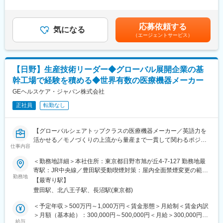
ため、多様な製品の日本国内の薬事許認可プロセスマネジメント
～20時間0分/月）超過した時間外労働の残業手当は追加支給＜月
■魅力：
を通じて、日本の医療、患者への貢献を行います。
額＞490,065円～756,731円（12分割）（一律手当を含む）＜昇給
当社のキャピラリー電気泳動装置は、蛋白分画の分野で最新の技
・弊社製品（免疫・生化学・遺伝子・病理検査関連の診断薬、機
有無＞有＜残業手当＞有＜給与補足＞※今までのご経験に応じ、決
術であり、世界トップシェアを誇り、日本でも競合が少なく、高
応募依頼する
器、システムなど）の薬事申請担当者として、他グループ（クオ
気になる
定します。賃金はあくまでも目安の金額であり、選考を通じて上
い注目を集めています。電気泳動法による検査は、多発性骨髄
（エージェントサービス）
リティマネジメントグループ、Medical Scientific Affairs、マーケ
下する可能性があります。月給(月額)は固定手当を含めた表記で
腫、糖尿病、あるいは異常ヘモグロビン等のスクリーニングやモ
ットアクセス・ガバメントアフェアーズグループ等）と連携し
す。
ニタリングの為、現在も今後も不可欠な検査であり、安定的な市
て、以下の業務を行っていただきます。
場ニーズが見込まれます。
・製品導入関連部署（Global Regulatory Team、ビジネスチー
【日野】生産技術リーダー◆グローバル展開企業の基
ム、メディカルチームなど）と連携して、合理的な薬事導入戦略
変更の範囲：会社の定める業務
幹工場で経験を積める◆世界有数の医療機器メーカー
を立案
・PMDA 相談等の実施、行政（厚労省、PMDA）担当者、Global
GEヘルスケア・ジャパン株式会社
担当者との折衝を通して、体外診断用医薬品、医療機器（プログ
正社員
転勤なし
ラム医療機器を含む）の製造販売の許認可申請および取得、並び
に許認可の維持
・社内での薬事関連業務（変更管理、包材・各種資料の確認な
【グローバルシェアトップクラスの医療機器メーカー／英語力を
ど）の遂行
活かせる／モノづくりの上流から量産まで一貫して関わるポジシ
仕事内容
ョン／発明家エジソン創業】
■組織構成：
＜勤務地詳細＞本社住所：東京都日野市旭が丘4-7-127 勤務地最
薬事グループはマネージャー1名、メンバー13名で構成されてお
■業務概要：
寄駅：JR中央線／豊田駅受動喫煙対策：屋内全面禁煙変更の範
ります。シニアスタッフでの採用となった方には、ジュニアスタ
医療機器の新製品および海外拠点からの製造プロセス導入におい
勤務地
囲：会社の定める事業所（リモートワーク含む）
ッフの人材育成も期待しております。
【最寄り駅】
て、生産技術の中核として工程設計から量産立ち上げまでをリー
豊田駅、北八王子駅、長沼駅(東京都)
ドいただきます。設備検討・レイアウト構想・作業設計に加え、
■働き方：
品質・安全・法規制を満たすための仕組みづくりも担当、設計・
＜予定年収＞500万円～1,000万円＜賃金形態＞月給制＜賃金内訳
・外資系企業の良さである効率性や就業環境の柔軟性などに注力
製造・品質など多様なメンバーと協働しながら、現場に根付く最
＞月額（基本給）：300,000円～500,000円＜月給＞300,000円～
しつつも、日系企業の良さであるチームプレーも重視する、まさ
適な製造プロセスを構築していくポジションです。
給与