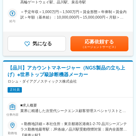
■動き方
高輪ゲートウェイ駅、品川駅、泉岳寺駅
ニケーションを実施するほか、アジェンダの優先順位付けやバッ
特定の施設への定期訪問というよりは、自身の専門領域＆担当エ
クログの管理を行い、ET会議の計画・招集・ファシリテーション
＜予定年収＞1,000万円～1,500万円＜賃金形態＞年俸制＜賃金内
リアにおいて、施設担当の営業職（DMR）やフィールドサービス
を通じて目的の達成をサポート頂きます。
訳＞年額（基本給）：10,000,000円～15,000,000円＜月額＞
エンジニア職からの依頼。及び電話一次対応のカスタマーサポー
※ピープルマネジメントは想定しておりません。
給与
833,333円～1,250,000円（12分割）＜昇給有無＞有＜残業手当＞
トからの依頼で、病院や検査センターに訪問となります。ルーチ
無＜給与補足＞※今までのご経験に応じ、決定します。賃金はあく
ン的な業務に追われるのではなく、営業職（DMR）やフィールド
■レポートライン
までも目安の金額であり、選考を通じて上下する可能性がありま
サービスエンジニア職よりも検査に関して高度な専門性を持つ役
事業創出本部の配属となり、レポートラインは事業創出本部長
す。月給(月額)は固定手当を含めた表記です。
割として、高い責任感を持ち、検査室の検査の質や生産性向上に
応募依頼する
（50代、日本人男性 、外資系製薬大手のマーケットアクセス、外
気になる
貢献いただく業務です。
（エージェントサービス）
部渉外、事業開発部門等のご経験）になります。
上記に加え、日本法人社長（以下GM。50代、日本人女性、外資
■キャリアパス
系医療機器大手のGM等の経験）へのドットライン・レポートを含
支店エリアのカスタマーサポートグループマネージャーや、本社
みます。
のラボ、マーケティング部門などキャリアパスは豊富です。
【品川】アカウントマネージャー（NGS製品の立ち上
げ）※世界トップ級診断機器メーカー
■業務内容
変更の範囲：会社の定める業務
具体的には以下のような業務を行っていただきます。
ロシュ・ダイアグノスティックス株式会社
・戦略的優先事項の策定支援： ロシュグローバル、及びIVD事業
正社員
の目標に沿った、短期的および長期的な優先事項（ビジネス、財
務、人材）の策定において、GMをサポート
・ETの運営および実効性の最大化：Chief of StaffとしてETチーム
■求人概要
が成果の設定と達成を確実にするとともに、チームが最優先事項
業界に精通した次世代シークエンス顧客管理スペシャリストとし
に集中し続けられる環境の構築・維持を担う。
仕事内容
て、シーケンス業界変革の最前線に立ち、画新的な製品市場成功
・会議の運営と意思決定支援：ET会議の招集・ファシリテーショ
を推進頂く、アカウントマネージャー（管理職）の増員採用で
＜勤務地詳細＞本社住所：東京都港区港南1-2-70 品川シーズンテ
ンを行い、アジェンダを計画。適時かつ十分な情報に基づいた意
す。
ラス勤務地最寄駅：JR各線／品川駅受動喫煙対策：屋内全面禁煙
思決定ができるようチームを支援（主要な目的の優先順位付け、
勤務地
変更の範囲：会社の定める事業所（リモートワーク含む）
内容のレビューと議論のバランス調整、対話のモデレートを行
【最寄り駅】