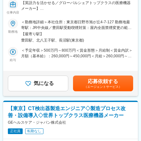
サプライチェーン関連データを分析し、KPIレポートを作成。業務
【英語力を活かせる／グローバルシェアトップクラスの医療機器
効率化や在庫精度向上のための改善策を提案。
メーカー】
・システム活用と標準化推進：
仕事内容
ERPシステム（Oracleなど）を活用し、マテリアル業務の標準
■業務概要：
＜勤務地詳細＞本社住所：東京都日野市旭が丘4-7-127 勤務地最
化・属人化解消を推進。
製造現場における工程設計、品質/安全管理、改善活動に加え、デ
寄駅：JR中央線／豊田駅受動喫煙対策：屋内全面禁煙変更の範
・品質／コンプライアンス遵守：
ジタル技術やソフトウェア開発を活用した生産性向上を担ってい
勤務地
囲：会社の定める事業所（リモートワーク含む）
医療機器関連法規、社内品質基準、コンプライアンス要件を遵守
【最寄り駅】
ただきます。国内外の関係者と連携し、現場課題の解決と継続的
し、調達プロセスの品質を維持。
豊田駅、北八王子駅、長沼駅(東京都)
改善を推進します。
＜予定年収＞500万円～800万円＜賃金形態＞月給制＜賃金内訳＞
■今後の職務範囲：
■業務詳細：
月額（基本給）：260,000円～450,000円＜月給＞260,000円～
・出荷手配（輸出・国内）と輸出書類確認：
・製造プロセスの設計・標準化・品質および生産性の改善
給与
450,000円＜昇給有無＞有＜残業手当＞有＜給与補足＞※過去のご
国内外の出荷手配を行い、必要な輸出書類の確認・準備を担当。
・IoTやMESなどのデジタル技術を活用した生産体制の構築と安定
経験・スキルにより検討いたします。賃金はあくまでも目安の金
輸出入業務における法令遵守を確保。
化
額であり、選考を通じて上下する可能性があります。月給(月額)は
・納期遵守率改善活動
・製造データの収集・分析による課題抽出と改善提案
固定手当を含めた表記です。
オンタイムデリバリー（OTD）の達成率向上に向けた改善活動を
応募依頼する
・法規制、品質、安全、環境基準を満たすための技術的対応
気になる
推進し、サプライチェーン全体のパフォーマンスを強化。
（エージェントサービス）
・設計、製造現場、品質保証部など関連部門との連携による課題
解決
変更の範囲：会社の定める業務
■歓迎条件：別枠記載の必須条件と併せて下記に該当する方を歓迎
【東京】CT検出器製造エンジニア◇製造プロセス改
・IT/デジタル技術を活用した改善経験
善・設備導入◇世界トップクラス医療機器メーカー
・海外との技術的なやり取りやプロジェクト推進経験
・Lean Manufacturingの知識
GEヘルスケア・ジャパン株式会社
正社員
転勤なし