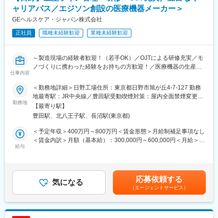
■就業環境
ネススキルの双方を磨ける環境です。
ャリアパス／エジソン創設の医療機器メーカー＞
グローバルな風土と裁量ある働き方。繁忙期のサポート体制も整
GEヘルスケア・ジャパン株式会社
えています。
■扱うサービス
全ゲノム・エクソーム・トランスクリプトーム・エピゲノム・メ
正社員
職種未経験歓迎
業種未経験歓迎
■想定されるキャリアパス
タゲノム解析等、Illumina・PacBio等の最新プラットフォームを
成長市場で専門性とビジネススキルを磨き、営業リーダーやグロ
活用した多様なNGS受託解析。
ーバルポジションへのステップアップも可能です。
～製造現場の経験者歓迎！（若手OK）／OJTによる研修充実／モ
■組織構成
ノづくりに携わった経験をお持ちの方歓迎！／医療機器の生産を
■企業の特徴/魅力
仕事内容
日本法人は営業7名・全体16名の少数精鋭チーム。海外約2,300名
支える仕事～
圧倒的なスケールと高い技術力を背景に、日本・世界の最先端研
のグローバル組織と連携しながら業務を推進。
＜勤務地詳細＞日野工場住所：東京都日野市旭が丘4-7-127 勤務
究を支える社会的意義の高いポジションです。
【業務概要】
地最寄駅：JR中央線／豊田駅受動喫煙対策：屋内全面禁煙変更の
■業務の魅力
医療機器メーカーの当社で製造ラインリーダー（製造スペシャリ
勤務地
範囲：会社の定める事業所（リモートワーク含む）
【最寄り駅】
変更の範囲：会社の定める業務
世界最大級の解析基盤を活用し、国内外の最先端研究に直接貢
スト）として業務をお任せします。
豊田駅、北八王子駅、長沼駅(東京都)
献。語学力を活かしグローバルな視点での活躍も可能です。
単なる製造ラインでの作業・スタッフの管理だけではなく、生産
ラインの管理をメインにお任せします。
＜予定年収＞400万円～800万円＜賃金形態＞月給制補足事項なし
■教育体制
＜賃金内訳＞月額（基本給）：300,000円～600,000円＜月給＞
入社後は製品や技術の研修を充実させ、OJTやグローバルチーム
【具体的な業務】
給与
300,000円～600,000円＜昇給有無＞有＜残業手当＞有＜給与補足
との協働で専門性を高められる環境です。
■メインミッション：
＞※給与詳細は経験・能力・前職給与等を踏まえて決定■月給制■
安全に、品質の良い製品を、お客様の納期通りに出荷できるよう
昇給：年1回（4月） ■賞与：年3回（7月、12月、翌年3月） 賃金
■就業環境
生産することを目的に、超音波プローブなどの医療機器の生産に
はあくまでも目安の金額であり、選考を通じて上下する可能性が
応募依頼する
フラットで裁量の大きい組織風土。営業・技術・管理部門が密接
関わる業務を行います。
気になる
あります。月給(月額)は固定手当を含めた表記です。
に連携し、インセンティブ制度も整っています。
（エージェントサービス）
■業務の進め方：
作業スタッフの声を聞きながら改善案を確認し、生産ラインスタ
■想定されるキャリアパス
ッフと改善点などをすり合わせていただくなど裁量の大きい仕事
技術スペシャリストから営業・マーケティング・海外拠点等への
です。