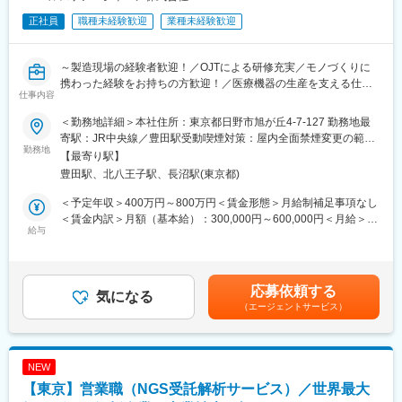
正社員
職種未経験歓迎
業種未経験歓迎
～製造現場の経験者歓迎！／OJTによる研修充実／モノづくりに
携わった経験をお持ちの方歓迎！／医療機器の生産を支える仕事
仕事内容
～
＜勤務地詳細＞本社住所：東京都日野市旭が丘4-7-127 勤務地最
■業務概要：
寄駅：JR中央線／豊田駅受動喫煙対策：屋内全面禁煙変更の範
安全に、品質の良い製品を、お客様の納期通りに出荷できるよう
勤務地
囲：会社の定める事業所（リモートワーク含む）
【最寄り駅】
生産することを目的に、超音波プローブ、CT検出器などの医療機
豊田駅、北八王子駅、長沼駅(東京都)
器の生産に関わる業務を行います。製造ラインリーダー、生産管
理、製造技術、EHSなど製造本部内の各チームへの配属もあり、
＜予定年収＞400万円～800万円＜賃金形態＞月給制補足事項なし
様々な知識と経験を身に付けていただきます。
＜賃金内訳＞月額（基本給）：300,000円～600,000円＜月給＞
給与
300,000円～600,000円＜昇給有無＞有＜残業手当＞有＜給与補足
■業務詳細：
＞※給与詳細は経験・能力・前職給与等を踏まえて決定■月給制■
安定生産・安定出荷に貢献し、リーン生産方式に基づいた改善活
昇給：年1回（4月） ■賞与：年3回（7月、12月、翌年3月） 賃金
動を通じて生産性向上への貢献* 製造ラインにおける製品の組立、
はあくまでも目安の金額であり、選考を通じて上下する可能性が
応募依頼する
検査、調整作業* 製造プロセスにおける問題点の特定と解決策の提
気になる
あります。月給(月額)は固定手当を含めた表記です。
（エージェントサービス）
案* 製造装置の操作、メンテナンス、およびトラブルシューティン
グ* 品質管理基準の遵守と品質改善活動への参加* 製造記録の正確
な作成と管理* 安全衛生に関する規定の遵守と安全な作業環境の維
持* 製造チームとの連携、コミュニケーション* 製造プロセスの標
NEW
準化、効率化への貢献* 関連部門（設計、エンジニアリング等）と
【東京】営業職（NGS受託解析サービス）／世界最大
の連携