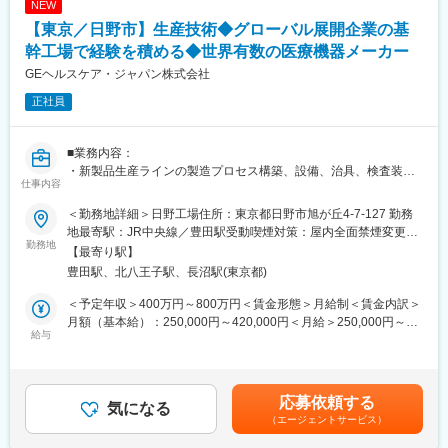
NEW
多様なキャリアパスが広がります。
新規設備の導入時に関わることもございます。
【東京／日野市】生産技術◆グローバル展開企業の基
※最大で20kgほどの製品を運んでいただくことがございます。
■企業の特徴/魅力
※医療機器を扱う環境のため、クリーンで快適な温度を保った環境
幹工場で経験を積める◆世界有数の医療機器メーカー
世界最大級のNGS解析企業として圧倒的なスケールと実績を持
で働けます。
GEヘルスケア・ジャパン株式会社
ち、国内外の研究機関と連携し最先端研究を支え続けています。
※社員同士、コミュニケーションを大事にし、助け合いながら進め
正社員
ています。
変更の範囲：会社の定める業務
【入社後の業務ステップ（例）】
■業務内容：
（1）入社1か月程度でOJTや研修で作業を学んでいただきます
・新製品生産ラインの製造プロセス構築、設備、治具、検査装置
（2）キャッチアップ後にはライン担当としてチームにアサインさ
仕事内容
の開発・導入・保守・移管
れます
・生産性改善
（3）現場からの改善要望に対応いただきます
＜勤務地詳細＞日野工場住所：東京都日野市旭が丘4-7-127 勤務
・品質改善
※最初は先輩社員と一緒になり改善活動にあたっていただきます
地最寄駅：JR中央線／豊田駅受動喫煙対策：屋内全面禁煙変更の
勤務地
のでご安心ください
範囲：会社の定める事業所（リモートワーク含む）
【最寄り駅】
■募集ポジションの役割
（4）改善活動、生産方式を現場へ落とし込んでいただきます
豊田駅、北八王子駅、長沼駅(東京都)
・製品品質に関して製造での問題を見つけ、先進的でコスト効果
が高い方法で改善する
【組織構成】
＜予定年収＞400万円～800万円＜賃金形態＞月給制＜賃金内訳＞
・既存の設備に対して製造性や品質の問題を見つけ解決するため
当該部門（超音波プローブ）には約100名の社員が在籍しており
月額（基本給）：250,000円～420,000円＜月給＞250,000円～
に製造リーダーシップとともにプロセス、治具・装置、製品のデ
給与
ます。
420,000円＜昇給有無＞有＜残業手当＞有＜給与補足＞※過去のご
ザインを提案、実施する。またお客様の要求する必要な製造キャ
4チームで構成され1チームあたり20-30名／40-50名で構成されて
経験・スキルにより検討いたします。賃金はあくまでも目安の金
パシティを持てるように進める。
います。
額であり、選考を通じて上下する可能性があります。月給(月額)は
・Lean Six Sigma（リーンシックスシグマ）を推進することで、
また、1チームには2-3名のラインリーダー（当該ポジション）が
固定手当を含めた表記です。
応募依頼する
お客様への公約がタイムリーに品質とコストが最適化した方法で
気になる
着任し業務にあたっています。
（エージェントサービス）
満たされているのを確認し、生産性のモニターと改善を行う
※一部のチームは夜勤が発生する場合がございます
・新製品開発や新技術開発に早いタイミングで参画し、製造性と