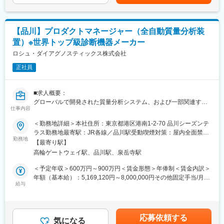
す。月給(月額)は固定手当を含めた表記です。
変更の範囲：会社の定める業務
間単位）のローテーション勤務となります。
9:00～17:30、21:30～翌6:00、0:45～9:15、23:30～8:00、1:30
～10:00、2:30～11:00、17:00～翌 1:30、6:00～14:30、5:00～
【品川】プロダクトマネージャー（全自動質量分析装
13:30、5:30～14:00、4:00～12:30、7:30～16:00
置）※世界トップ級診断機器メーカー
※シフトに関する補足事項
出荷時間/作業内容の変更に伴い、業務上シフトがごくまれに変更
ロシュ・ダイアグノスティックス株式会社
となる場合がございます。
正社員
■キャリアパスなど：
将来的には、リーダーとしてチーム体制を構築するなどマネジメ
■求人概要：
ントを担って頂けることを期待しております。また、資格取得支
グローバルで開発された質量分析システム、および一部関連する
援や個々の経験や強み弱みを振り返り、本人の適性や意欲、キャ
仕事内容
免疫検査領域の製品群について、日本国内における市場戦略の立
リア選好等を踏まえ、キャリアプランを一緒に形成し、個々のキ
案から、上市（ローンチ）、ライフサイクルマネジメントの責任
＜勤務地詳細＞本社住所：東京都港区港南1-2-70 品川シーズンテ
ャリアプランに合わせた環境を提供する制度もあります。
を負い、ビジネスの最大化を図ります。
ラス勤務地最寄駅：JR各線／品川駅受動喫煙対策：屋内全面禁煙
勤務地
変更の範囲：会社の定める事業所（リモートワーク含む）
■やりがい：
【最寄り駅】
■業務内容：
出荷された薬は、その日の内に患者さんに投与され検査が行われ
高輪ゲートウェイ駅、品川駅、泉岳寺駅
【製品戦略の立案と実行（Go-To-Market戦略）】
ます。その検査結果は癌の早期発見につながり、治療方針の決定
・日本市場における質量分析装置および関連する免疫ソリューシ
＜予定年収＞600万円～900万円＜賃金形態＞年俸制＜賃金内訳＞
に大きな影響を及ぼします。質の高い製品を作ることができれ
ョンの導入・発売戦略、ターゲットセグメンテーション、価格戦
年額（基本給）：5,169,120円～8,000,000円その他固定手当/月：
ば、より多くの方が救われることになる、大きなやりがいを感じ
略の策定
給与
22,000円固定残業手当/月：73,994円（固定残業時間20時間0分/月
られる仕事です。
・製品ライフサイクル（導入から安定稼働、生産終了・終売ま
～20時間0分/月）超過した時間外労働の残業手当は追加支給＜月
で）を通じたプロダクトケアと収益性の最適化
額＞526,754円～762,660円（12分割）（一律手当を含む）＜昇給
■当社について：
【クロスファンクショナルな連携と課題解決】
有無＞有＜残業手当＞有＜給与補足＞※今までのご経験に応じ、決
主な事業分野であるSPECT・PETと呼ばれる核医学検査は、生体
応募依頼する
・国内のアプリケーション・技術サポートの総責任者として、難
気になる
定します。賃金はあくまでも目安の金額であり、選考を通じて上
内の微妙な変化をとらえて画像化する「分子イメージング」とい