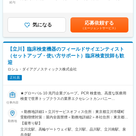
※マニュアルは英語ですが、翻訳サービスを用いたり、技術力を身
給与
325,000円＜昇給有無＞有＜残業手当＞有＜給与補足＞※過去のご
に着けることで自然と対応が可能になりますのでご安心くださ
経験・スキルにより検討いたします。■昇給：年1回（4月） ■賞
変更の範囲：会社の定める業務
い。
与：年3回（季節賞与7月・12月、業績賞与翌年3月） 賃金はあく
■就業環境：年間を通しての残業時間は平均して30～40時間とな
までも目安の金額であり、選考を通じて上下する可能性がありま
応募依頼する
っており、夜間の対応につきましては月1, 2回のペースです。一次
気になる
す。月給(月額)は固定手当を含めた表記です。賃金はあくまでも目
（エージェントサービス）
対応はコールセンターが行い、現場での対応が必要な場合のみ、
安の金額であり、選考を通じて上下する可能性があります。月給
夜間出勤をします。夜間・休日の出勤はスキルを備えられたこと
(月額)は固定手当を含めた表記です。
が確認できたのちに入ることになりますので、新人の内から対応
を求められることはありません。
【立川】臨床検査機器のフィールドサイエンティスト
■サポート体制：不明な点は本部アプリケーションエンジニアおよ
（セットアップ・使い方サポート）臨床検査技師も歓
びテクニカルサポートエンジニアがいるため、最初は専門的な知
迎
識はそこまで持っていなくても大丈夫です。スキルを備えたあと
は土日（当番制）に呼び出しはありますが一次対応はコールセン
ロシュ・ダイアグノスティックス株式会社
ターが行い、現場での対応が必要な場合のみ、出勤します。また
正社員
呼び出し手当、待機手当、時間外出勤手当などはしっかり完備さ
れております。
■研修制度：各営業所の先輩社員とOJT形式で半年～1年程度かけ
★グローバル 10 兆円企業グループ。PCR 検査他、高度な医療用
て育成を行います。過去にも未経験の方も多く入社していますの
検査で世界トップクラスの業界エクセレントカンパニー
でご安心ください。
仕事内容
★外資系ですが日本で歴史長く、離職率 4％。平均残業 30 時間。
■長期的な就業可能：現在は勤続年数20年と在籍している方も多
「働くを楽しむ」をモットーにキャリアパス、福利厚生も充実
数おり年齢層も20歳～50歳とバランスよく活躍しています。自己
＜勤務地詳細1＞立川サービスオフィス住所：東京都立川市曙町
★フィールドサイエンティスト未経験者の採用実績も多くあり、
都合の退職も3~5％と大手日系メーカーと同様に非常に長く働け
受動喫煙対策：屋内全面禁煙＜勤務地詳細2＞本社住所：東京都港
受入、教育体制を整えております
勤務地
る環境です。
区港南1-2-70 品川シーズンテラス勤務地最寄駅：JR各線／品川駅
【最寄り駅】
■キャリアパス：機械だけでなく電気やIT・科学の知識も身に着け
受動喫煙対策：屋内全面禁煙変更の範囲：会社の定める事業所
立川北駅、高輪ゲートウェイ駅、立川駅、品川駅、立川南駅、泉
■業務内容
ることができます。エンジニアのキャリアパスは無限であり、社
（リモートワーク含む）
岳寺駅