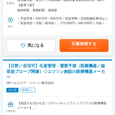
務地最寄駅：東京メトロ東西線／南砂町駅受動喫煙対策：屋内全
社内は上司に対してもさん付で、経営陣もフリーアドレス。社員
・放射性医薬品の無菌試験、定量試験などの多種にわたる品質試
勤務地
面禁煙変更の範囲：会社の定める事業所
との距離感も近く、意見も言いやすくオープンな環境です。フリ
【最寄り駅】
験
ーアドレス・在宅勤務の活用を積極的に行っています。平均残業
南砂町駅、東陽町駅、潮見駅
・放射性医薬品の製造から出荷までの管理
時間は30時間程度、代休の徹底など、ワークライフバランスや働
・新製剤、新技術の導入／改善／改良
＜予定年収＞530万円～800万円＜賃金形態＞月給制補足事項なし
きやすさには定評があります。
※独り立ちするまで先輩がOJT形式・マンツーマンで丁寧にフォロ
＜賃金内訳＞月額（基本給）：270,000円～380,000円＜月給＞
ーします。
給与
270,000円～380,000円＜昇給有無＞有＜残業手当＞有＜給与補足
変更の範囲：会社の定める業務
＞※上記年収は各種手当込みの年収となります。■季節賞与：年2
■当社について
回（7月、12月）■業績賞与：年1回（3月）※会社業績及び個人業
SPECT・PETと呼ばれる核医学検査が主な事業分野です。これは
績のターゲット100％達成の場合支給■昇給：年1回賃金はあくま
応募依頼する
生体内の微妙な変化をとらえて画像化する「分子イメージング」
気になる
でも目安の金額であり、選考を通じて上下する可能性がありま
（エージェントサービス）
という技術であり、医療課題の克服に幅広く力を発揮できる可能
す。月給(月額)は固定手当を含めた表記です。
性があります。特にPET検査はがん診療になくてはならないツー
ルとなりましたが、当社は2005年に国内初のPET検査用放射性医
薬品の承認を取得し、全国に安定供給しています。
【日野／在宅可】生産管理・需要予測（医療機器／超
音波プローブ関連）◇エジソン創設の医療機器メーカ
■業務概要・やりがい
ー
放射性医薬品の製造、品質試験、製造から出荷までの管理をお任
せします。
GEヘルスケア・ジャパン株式会社
出荷された薬は、その日のうちに患者さんに投与され検査が行わ
正社員
転勤なし
れます。その検査結果は癌の早期発見につながり、迅速な治療方
針の決定に影響を及ぼします。質の高い製品を作ることでより多
くの方が救われることになる、やりがいのある仕事です。
【英語力を活かせる／グローバルシェアトップクラスの医療機器
メーカー】
■勤務時間帯について
仕事内容
入社してから3年目までは2:30～、 9:00～シフト