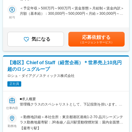
当社のフィールドサイエンティスト職として、下記業務をお任せ
内公募制度によりサービスマネージャーとして現場のマネジメン
いたします。
ト、本社工場での製品開発・改良、サービス体制の仕組み作りな
＜予定年収＞500万円～900万円＜賃金形態＞月給制＜賃金内訳＞
・当社検査機器の設置時のアプリケーションセットアップ業務
ど積極的なキャリア構築が可能です。
月額（基本給）：300,000円～500,000円＜月給＞300,000円～
・当社検査試薬を用いた正確なデータ取得のためのサポート業務
給与
500,000円＜昇給有無＞有＜残業手当＞有＜給与補足＞※今までの
・医師・コメディカルとのコミュニケーションを通じた関係構築
変更の範囲：会社の定める業務
ご経験に応じ、決定します。■賞与：年2回（3月、9月）■昇給：
と当社製品の情報提供及び拡販活動（病院内、検査センター内向
年1回（4月）■年収例：・800万円／35歳（月給47万円＋賞与＋
けの勉強会の実施等を含む）
諸手当）・600万円／29歳（月給35万円＋賞与＋諸手当）賃金は
応募依頼する
・機器 / 試薬販売における営業（D M R）へのサポート業務
気になる
あくまでも目安の金額であり、選考を通じて上下する可能性があ
（エージェントサービス）
※サイエンティストには営業ノルマはございません
ります。月給(月額)は固定手当を含めた表記です。
※新規設置のため、夕方～夜にかけての設置対応などが発生しま
す。
【港区】Chief of Staff（経営企画）＊世界売上10兆円
■担当商材
超のロシュグループ
当社のフィールドサイエンティスト職は、「遺伝子検査」「免
疫・生化学検査」「病理検査」の3つのチームに分かれ、高い専門
ロシュ・ダイアグノスティックス株式会社
性を有し、業界内でも屈指の人数で顧客をサポートしています。
正社員
今回は免疫・生化学検査チームでの採用となります。
■社内組織について
■求人概要
顧客接点を持つ職種として、フィールドサイエンティスト職だけ
管理職クラスのスペシャリストとして、下記役割を担います。
でなく、フィールドサービスエンジニア職、営業職（DMR）が所
仕事内容
・Enabling Team（以下ET：経営メンバー）の補佐・パートナー
属しており、3つの職種が上下関係なく、顧客情報の共有などの連
として、組織全体の戦略立案に関与。ETがビジョンや戦略を効果
＜勤務地詳細＞本社住所：東京都港区港南1-2-70 品川シーズンテ
携を行いながら、カスタマーファーストの理念のもと顧客満足度
的に意思決定する支援をし、会社戦略を実行可能な成果物や戦術
ラス勤務地最寄駅：JR各線／品川駅受動喫煙対策：屋内全面禁煙
の向上に貢献しています。
へと落とし込む役割を担います。
勤務地
変更の範囲：会社の定める事業所（リモートワーク含む）
【最寄り駅】
・ダッシュボード等を用いて進捗を管理し、全従業員へのコミュ