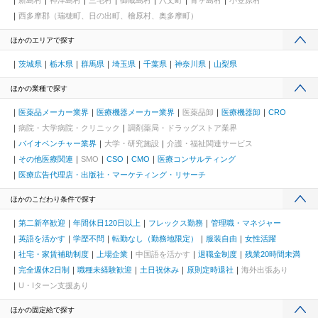
新島村
神津島村
三宅村
御蔵島村
八丈町
青ヶ島村
小笠原村
西多摩郡（瑞穂町、日の出町、檜原村、奥多摩町）
ほかのエリアで探す
茨城県
栃木県
群馬県
埼玉県
千葉県
神奈川県
山梨県
ほかの業種で探す
医薬品メーカー業界
医療機器メーカー業界
医薬品卸
医療機器卸
CRO
病院・大学病院・クリニック
調剤薬局・ドラッグストア業界
バイオベンチャー業界
大学・研究施設
介護・福祉関連サービス
その他医療関連
SMO
CSO
CMO
医療コンサルティング
医療広告代理店・出版社・マーケティング・リサーチ
ほかのこだわり条件で探す
第二新卒歓迎
年間休日120日以上
フレックス勤務
管理職・マネジャー
英語を活かす
学歴不問
転勤なし（勤務地限定）
服装自由
女性活躍
社宅・家賃補助制度
上場企業
中国語を活かす
退職金制度
残業20時間未満
完全週休2日制
職種未経験歓迎
土日祝休み
原則定時退社
海外出張あり
U・Iターン支援あり
ほかの固定給で探す