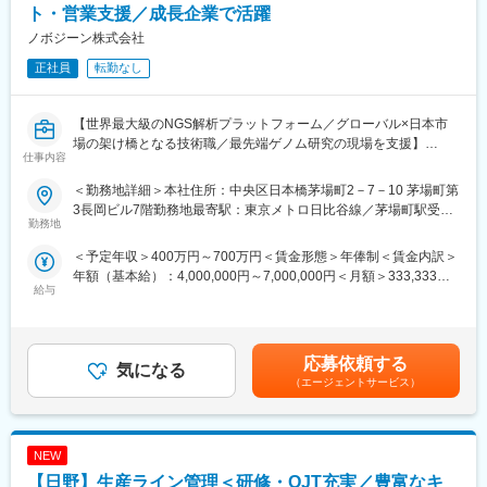
・既存顧客へのアップセル・クロスセル提案
ト・営業支援／成長企業で活躍
・製品デモやプレゼンテーションの実施
ノボジーン株式会社
・社内の技術・マーケ・物流部門と連携し受注から納品まで一貫
フォロー
正社員
転勤なし
・Salesforceへの営業活動・顧客情報等の正確な入力・管理
・会社の営業目標・KPIの達成に向けた行動
【世界最大級のNGS解析プラットフォーム／グローバル×日本市
■扱うサービス
場の架け橋となる技術職／最先端ゲノム研究の現場を支援】
仕事内容
ゲノム・エクソーム・トランスクリプトーム・エピゲノム・メタ
ゲノム解析等、多様なNGS受託解析サービスをグローバル水準で
■業務概要
＜勤務地詳細＞本社住所：中央区日本橋茅場町2－7－10 茅場町第
展開。
当社が展開する次世代シーケンシング（NGS）受託解析サービス
3長岡ビル7階勤務地最寄駅：東京メトロ日比谷線／茅場町駅受動
のテクニカルサポートとして、営業チームや顧客に対し高品質な
勤務地
喫煙対策：敷地内全面禁煙変更の範囲：会社の定める事業所（リ
■組織構成
技術サポートや提案活動を行い、国内外の研究機関や企業の最先
モートワーク含む）
＜予定年収＞400万円～700万円＜賃金形態＞年俸制＜賃金内訳＞
営業7名を含む少数精鋭組織。グローバル連携や大学・研究機関ネ
端研究を支援します。主に大学・製薬企業・バイオベンチャー等
年額（基本給）：4,000,000円～7,000,000円＜月額＞333,333円
ットワークも強み。
への製品デモや技術説明、問い合わせ対応、ソリューション提案
給与
～583,333円（12分割）＜昇給有無＞有＜残業手当＞有＜給与補
などを通じて営業活動と研究現場の橋渡し役を担います。
足＞・これまでのご経歴を踏まえて、条件は決定します。・イン
■業務の魅力
センティブは基本年俸の20％を支給（会社業績や個人の成長率に
世界最先端のゲノム解析に携わり、研究者の課題解決や社会課題
■業務詳細
連動）賃金はあくまでも目安の金額であり、選考を通じて上下す
の解決に直接貢献できます。営業活動を通じて、医療・がん研
・サンプル受付前評価、技術的提案
応募依頼する
気になる
る可能性があります。月給(月額)は固定手当を含めた表記です。
究・農業・環境など幅広い領域の発展を支えます。
・サンプル情報の確認、見積作成等のシステム業務
（エージェントサービス）
・営業と連携した製品紹介・技術説明・コンサルテーション
■教育体制
・グローバル製品チームと連携し、顧客ニーズに基づいた最適な
OJTや先輩同行による実践型教育、社内外研修を組み合わせ、
解析ソリューションの提案
NGSや営業の専門性を段階的に習得可能です。
NEW
・学会・展示会での技術交流
※営業プロセスの技術的な司令塔として活躍。理系的専門性とビジ
【日野】生産ライン管理＜研修・OJT充実／豊富なキ