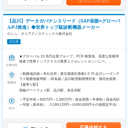
（エージェントサービス）
度の高い問い合わせや苦情のセカンド・サードライン対応におい
下する可能性があります。月給(月額)は固定手当を含めた表記で
う技術であり、医療課題の克服に幅広く力を発揮できる可能性が
て、数名の専門エンジニア、サイエンティストをリード
す。
あります。特にPET検査はがん診療になくてはならないツールと
・担当製品群の日本の代表者として、日本の顧客の声（VOC）を
なりましたが、当社は2005年に国内初のPET検査用放射性医薬品
集約し、グローバルの開発・マーケティングチームへプロダクト
の承認を取得し、現在は全国11か所の製造拠点のもと安定供給体
【品川】データガバナンスリード（SAP刷新×グローバ
改善の提案・交渉
制を整えております。
ルPJ推進）◆世界トップ級診断機器メーカー
【社内外への技術・価値の伝承（イネーブルメント）】
・海外（グローバル）での製品・技術トレーニングを受講し、日
ロシュ・ダイアグノスティックス株式会社
変更の範囲：会社の定める業務
本国内のフィールドサイエンティストや営業員向けへのローカラ
正社員
イズされたトレーニング計画の立案と実行
・マニュアル、顧客案内、学術・販促用技術文書の作成および監
修（英語から日本語への翻訳・ローカライズを含む）
★グローバル 10 兆円企業グループ。PCR 検査他、高度な医療用
【収益・コストマネジメント】
検査で世界トップクラスの業界エクセレントカンパニー。
・適切な製品マネジメント（在庫管理連携、保守パーツ・サポー
仕事内容
★外資系ですが日本で歴史長く、離職率 4％。平均残業 20 時間。
トコストの最適化など）を行い、コスト抑制と安定稼働に貢献
「働くを楽しむ」をモットーにキャリアパス、福利厚生も充実。
＜勤務地詳細＞本社住所：東京都港区港南1-2-70 品川シーズンテ
★コロナ禍以降、医療や検査の意義が更に高まり、ニーズが増加
ラス勤務地最寄駅：JR各線／品川駅受動喫煙対策：屋内全面禁煙
■期待する役割：
する中での積極的な増員採用。
勤務地
変更の範囲：会社の定める事業所（リモートワーク含む）
・グローバルとローカルの架け橋：グローバル組織と対等にコミ
【最寄り駅】
ュニケーションを図り、日本市場の要求仕様を通すと同時に、国
高輪ゲートウェイ駅、品川駅、泉岳寺駅
■求人概要：
内社員への適切な教育と支援を行い、製品ライフサイクルマネジ
ロシュ・ダイアグノスティックスの営業・マーケティング・サー
＜予定年収＞600万円～1,300万円＜賃金形態＞年俸制＜賃金内訳
メント業務を牽引する。
ビス活動を支える基幹データの責任者ポジションです。全社デー
＞年額（基本給）：5,169,120円～8,000,000円その他固定手当/
・サポート・エスカレーション体制の早期確立：国内のアプリケ
タの品質維持だけでなく、グローバル主導のSAP刷新プロジェク
給与
月：22,000円固定残業手当/月：73,994円（固定残業時間20時間0
ーションサポート最終責任者として、困難なトラブルシューティ
トを牽引しながら、日本独自のビジネスモデルに適したデータガ
分/月）超過した時間外労働の残業手当は追加支給＜月額＞
ングの仕組み化を行い、グローバルと連携した迅速な解決体制を
バナンス基盤を構築いただきます。
526,754円～762,660円（12分割）（一律手当を含む）＜昇給有無
構築する。
＞有＜残業手当＞有＜給与補足＞※今までのご経験に応じ、決定し
・ビジネスへの貢献：サイエンティストとしての知見をバックボ
応募依頼する