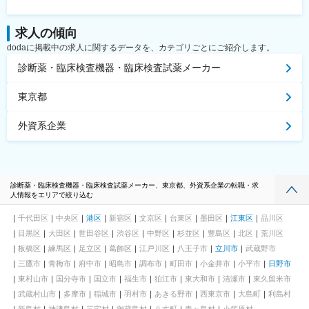
求人の傾向
dodaに掲載中の求人に関するデータを、カテゴリごとにご紹介します。
診断薬・臨床検査機器・臨床検査試薬メーカー
東京都
外資系企業
診断薬・臨床検査機器・臨床検査試薬メーカー、東京都、外資系企業の転職・求
人情報をエリアで絞り込む
千代田区
中央区
港区
新宿区
文京区
台東区
墨田区
江東区
品川区
目黒区
大田区
世田谷区
渋谷区
中野区
杉並区
豊島区
北区
荒川区
板橋区
練馬区
足立区
葛飾区
江戸川区
八王子市
立川市
武蔵野市
三鷹市
青梅市
府中市
昭島市
調布市
町田市
小金井市
小平市
日野市
東村山市
国分寺市
国立市
福生市
狛江市
東大和市
清瀬市
東久留米市
武蔵村山市
多摩市
稲城市
羽村市
あきる野市
西東京市
大島町
利島村