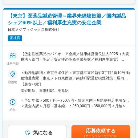
13:30、5:30～14:00、4:00～12:30、7:30～16:00
※シフトに関する補足事項
出荷時間/作業内容の変更に伴い、業務上シフトがごくまれに変更
【東京】医薬品製造管理～業界未経験歓迎／国内製品
となる場合があります。
シェア60%以上／福利厚生充実の安定企業
■やりがい：
日本メジフィジックス株式会社
出荷された薬は、その日の内に患者さんに投与され検査が行われ
正社員
ます。その検査結果は癌の早期発見につながり、治療方針の決定
に大きな影響を及ぼします。質の高い製品を作ることができれ
ば、より多くの方が救われることになる、大きなやりがいを感じ
【放射性医薬品のパイオニア企業／健康経営優良法人2025（大規
られる仕事です。
模法人部門）認定／安定性のある事業基盤／福利厚生充実】
仕事内容
■当社について：
■職務内容：
＜勤務地詳細＞東京ラボ住所：東京都江東区新砂3丁目4番10号 勤
主な事業分野であるSPECT・PETと呼ばれる核医学検査は、生体
以下業務をご担当頂きます。ご入社後はOJT形式で先輩社員が付
務地最寄駅：東京メトロ東西線／南砂町駅受動喫煙対策：屋内全
内の微妙な変化を捉えて画像化する「分子イメージング」という
き添いながら機械操作や医薬品製造業務をレクチャー致します。
勤務地
面禁煙変更の範囲：会社の定める事業所
技術であり、医療課題の克服に幅広く力を発揮できる可能性があ
【最寄り駅】
ります。特にPET検査はがん診療に必要不可欠なツールとなりま
南砂町駅、東陽町駅、潮見駅
・放射性医薬品の製造（製造作業だけでなく管理業務、開発業務
したが、当社は2005年に国内初のPET検査用放射性医薬品の承認
を含む）
＜予定年収＞500万円～750万円＜賃金形態＞月給制補足事項なし
を取得し、現在は全国11か所の製造拠点のもと安定供給体制を整
・製造管理（文書管理・データとりまとめ・作業者教育・管理報
＜賃金内訳＞月額（基本給）：250,000円～350,000円＜月給＞
えております。また、研究開発型製薬企業として新製品開発、製
告書の作成等）
給与
250,000円～350,000円＜昇給有無＞有＜残業手当＞有＜給与補足
品群の充実に取り組んでおり、放射性医薬品の製造・供給で培わ
・製造実験
＞※上記年収は各種手当込みの年収となります。■季節賞与：年2
れた技術と経験を生かし、非臨床・臨床のステージでPETイメー
・治験薬製造管理 等
回（7月、12月）■業績賞与：年1回（3月）※会社業績及び個人業
ジングを創薬活動のツールとして活用頂くための受託事業も行っ
績のターゲット100％達成の場合支給■昇給：年1回賃金はあくま
ています。
応募依頼する
■働き方補足：
気になる
でも目安の金額であり、選考を通じて上下する可能性がありま
（エージェントサービス）
下記いずれかパターンの勤務時間で1勤務1週間ごと（1シフト/1週