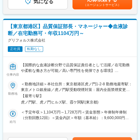
■業務内容：
気になる
ます。賃金はあくまでも目安の金額であり、選考を通じて上下す
ーンに持ちながらも、コスト抑制、クロスセル・アップセルの機
（エージェントサービス）
・SAP刷新プロジェクトの推進
る可能性があります。月給(月額)は固定手当を含めた表記です。
会創出など、経営視点を持って製品をマネジメントする。
・データガバナンス戦略立案
・顧客・製品・契約マスタ管理
変更の範囲：会社の定める業務
・データ品質維持および監査対応
【東京都港区】品質保証部長・マネージャー◆血液診
・業務プロセス標準化およびDX推進
断／在宅勤務可・年収1104万円～
・チームマネジメント（5名規模）
・APAC/欧州とのグローバル連携
グリフォルス株式会社
・システム障害時の対応統括
正社員
転勤なし
■入社後にお任せする業務：
現行SAP環境から新システムへの移行に伴い、顧客マスタ・製品
【国際的な血液診断分野で品質保証責任者として活躍／在宅勤務
マスタ・契約マスタなどのデータ設計および運用ルール構築を担
や柔軟な働き方が可能／高い専門性を発揮できる環境】
当いただきます。従来の属人的な運用から脱却し、データクレン
仕事内容
・当社は血液内のウイルス検査に使用される試薬や診断機器を取
ジングや管理ポリシー策定を推進しながら、営業・マーケティン
り扱っています。
＜勤務地詳細＞本社住所：東京都港区虎ノ門1-2-8 勤務地最寄駅：
グ・財務部門との連携をリードしていただきます。
・本ポジションでは品質保証部門の責任者として、製品の品質管
東京メトロ銀座線／虎ノ門駅受動喫煙対策：屋内全面禁煙変更の
理、法令対応、社内外の監査、顧客対応など幅広い業務を担いま
勤務地
範囲：会社の定める事業所
■将来的に担う業務：
【最寄り駅】
す。
データガバナンス領域の責任者として組織運営を担い、全社のデ
虎ノ門駅、虎ノ門ヒルズ駅、霞ケ関駅(東京都)
・グローバル基準での品質保証体制を推進し、英語力を活かして
ータ戦略立案やAI活用推進、グローバルプロジェクトへの参画な
スペイン本社やグループ会社（米国・香港等）とも連携いただき
＜予定年収＞1,104万円～1,728万円＜賃金形態＞年俸制年俸制
ど、より経営に近い立場で事業変革をリードいただくことを期待
ます。
（分割回数12回）＜賃金内訳＞年額（基本給）：9,600,000円～
しています。
給与
14,400,000円＜月額＞800,000円～1,200,000円（12分割）＜昇給
■具体的な仕事内容
有無＞有＜残業手当＞有＜給与補足＞賞与実績:年俸の15～20%
■組織構成：
・顧客からの品質苦情の把握・監視
(見込）別途: 深夜勤務手当賃金はあくまでも目安の金額であり、
財務サプライチェーン部門 EDMチームでの配属になります。
・製品苦情に関する結果・結論の顧客への伝達