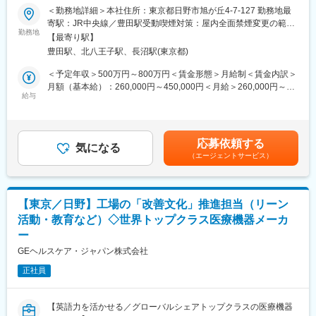
本ポジションでは、部品管理・在庫管理などのマテリアル業務全
4年目以降は、下記いずれかの勤務時間で1勤務1週間ごとのロー
＜勤務地詳細＞本社住所：東京都日野市旭が丘4-7-127 勤務地最
般を担当いただきます。具体的には、サプライヤーから部品を生
テーション勤務
寄駅：JR中央線／豊田駅受動喫煙対策：屋内全面禁煙変更の範
産計画に沿って入手し、お客様の納期を遵守すること、さらに在
勤務地
シフト ・9:00～17:30・21:30～6:00・0:45～9:15・23:30～
囲：会社の定める事業所（リモートワーク含む）
【最寄り駅】
庫削減によるキャッシュフロー改善に貢献することが重要なミッ
8:00・1:30～10:00・2:30～11:00・17:00～翌1:30・6:00～
豊田駅、北八王子駅、長沼駅(東京都)
ションです。
14:30・5:00～13:30・5:30～14:00・4:00～12:30・7:30～16:00
▼補足事項
＜予定年収＞500万円～800万円＜賃金形態＞月給制＜賃金内訳＞
■ポジション概要：
・これまでのご経験に応じて入社から3年目まではシフトが1パタ
月額（基本給）：260,000円～450,000円＜月給＞260,000円～
・材料需要予測と調達計画の策定
給与
ーン追加となる可能性あり
450,000円＜昇給有無＞有＜残業手当＞有＜給与補足＞※過去のご
・サプライヤー管理、購買業務（納期・品質・コスト管理）
・入社タイミングによりシフトが若干変更となる場合がございま
経験・スキルにより検討いたします。賃金はあくまでも目安の金
・在庫管理と最適化（棚卸し、在庫回転率分析、不良在庫削減）
す。
額であり、選考を通じて上下する可能性があります。月給(月額)は
・製造部門との連携（生産スケジュール調整、緊急対応）
固定手当を含めた表記です。
応募依頼する
・ERPシステム（Oracle）を活用した業務標準化
気になる
■キャリアパスなど
（エージェントサービス）
・医療機器関連法規・品質基準の遵守
将来的には、リーダーとしてチーム体制を構築するなどマネジメ
ントを担って頂けることを期待してます。また、資格取得支援や
■業務詳細：
個々の経験や強み弱みを振り返り、本人の適性や意欲、キャリア
・材料需要予測と調達計画策定
選好等を踏まえ、キャリアプランを一緒に形成し、個々のキャリ
【東京／日野】工場の「改善文化」推進担当（リーン
生産計画、販売予測、在庫状況に基づき、材料の需要を正確に予
アプランに合わせた環境を提供する制度もあります。
活動・教育など）◇世界トップクラス医療機器メーカ
測し、調達計画を立案・実行する。
ー
・サプライヤー管理と購買業務
変更の範囲：会社の定める業務
サプライヤーとの連携を密にし、納期・品質・コストを考慮した
GEヘルスケア・ジャパン株式会社
適切な材料調達を実施。発注書の発行、納期管理、製品リードタ
正社員
イムなど価格以外の交渉を含む購買業務を担当。
・在庫管理と最適化
在庫レベルの適正化を図り、過剰在庫や欠品を防止。棚卸しリー
【英語力を活かせる／グローバルシェアトップクラスの医療機器
ド、在庫回転率分析、不良在庫削減を推進。