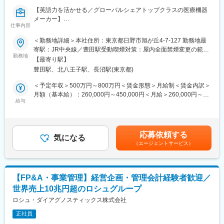
変更の範囲：会社の定める業務
【英語力を活かせる／グローバルシェアトップクラスの医療機器
メーカー】
仕事内容
■業務概要：
＜勤務地詳細＞本社住所：東京都日野市旭が丘4-7-127 勤務地最
製造プロセスの最適化、設備の導入・維持活動を通じて、安定し
寄駅：JR中央線／豊田駅受動喫煙対策：屋内全面禁煙変更の範
た生産体制の構築と継続的改善を推進する役割を担っていただき
勤務地
囲：会社の定める事業所（リモートワーク含む）
【最寄り駅】
ます。
豊田駅、北八王子駅、長沼駅(東京都)
国内外の関係者と連携し、技術的課題の解決と品質・生産性の向
上を目指します。
＜予定年収＞500万円～800万円＜賃金形態＞月給制＜賃金内訳＞
月額（基本給）：260,000円～450,000円＜月給＞260,000円～
■業務詳細：
給与
450,000円＜昇給有無＞有＜残業手当＞有＜給与補足＞※過去のご
・製造プロセスの設計・標準化・品質および生産性改善
経験・スキルにより検討いたします。賃金はあくまでも目安の金
・製造設備の仕様検討、設計開発、購買、導入、検証、維持、改
額であり、選考を通じて上下する可能性があります。月給(月額)は
善
固定手当を含めた表記です。
応募依頼する
・法規制、品質、安全、環境基準への適合に向けた技術的対応
気になる
（エージェントサービス）
・設計部門、製造現場、サプライヤー、品質保証部など関連部門
との連携による課題解決
・海外拠点との英語でのメール・資料作成、技術的コミュニケー
ション
【FP&A・事業管理】経営企画・管理会計経験者歓迎／
世界売上10兆円超のロシュグループ
■歓迎条件：別枠記載の必須条件と併せて下記に該当する方を歓迎
・設備導入におけるプロジェクトマネジメント経験
ロシュ・ダイアグノスティックス株式会社
・中国の製造拠点やサプライヤーとの業務経験（英語または中国
正社員
語）