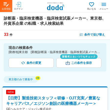
会員登録
ログイン
気になる
メニュー
診断薬・臨床検査機器・臨床検査試薬メーカー、東京都、
外資系企業
の転職・求人検索結果
33
条件で並び替え
件
現在の検索条件
[勤務地]東京都 [業種]診断薬・臨床検査機器・臨床検査試薬メーカー-医薬品・医療機器・ライフサイエンス・医療系サービス [詳細条件](会社・職場の環境)外資系企業
新着求人をいつでもチェック
条件の変更
この条件を保存
東京都
のみで募集中
NEW
【日野】製造技術スタッフ＜研修・OJT充実／豊富な
キャリアパス／エジソン創設の医療機器メーカー＞
GEヘルスケア・ジャパン株式会社