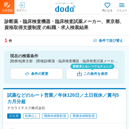
会員登録
ログイン
気になる
メニュー
診断薬・臨床検査機器・臨床検査試薬メーカー、東京都、
資格取得支援制度
の転職・求人検索結果
1
条件で並び替え
件
現在の検索条件
[勤務地]東京都 [業種]診断薬・臨床検査機器・臨床検査試薬メーカー-医薬品・医療機器・ライフサイエンス・医療系サービス [詳細条件](待遇・福利厚生)資格取得支援制度
新着求人をいつでもチェック
条件の変更
この条件を保存
試薬などのルート営業／年休126日／土日祝休／賞与5
カ月分超
ナカライテスク株式会社
正社員
転勤なし
職種未経験歓迎
業種未経験歓迎