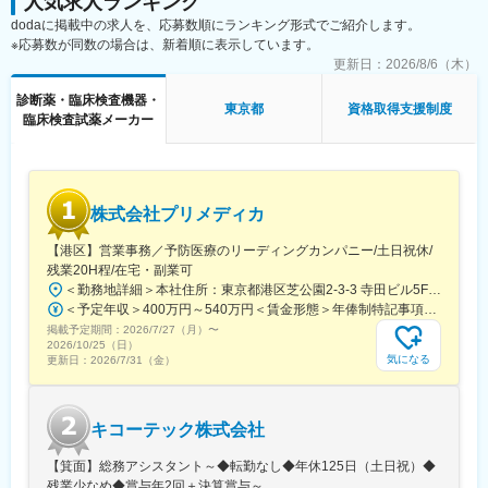
人気求人ランキング
dodaに掲載中の求人を、応募数順にランキング形式でご紹介します。
※応募数が同数の場合は、新着順に表示しています。
更新日：
2026/8/6（木）
診断薬・臨床検査機器・
東京都
資格取得支援制度
臨床検査試薬メーカー
株式会社プリメディカ
【港区】営業事務／予防医療のリーディングカンパニー/土日祝休/
残業20H程/在宅・副業可
＜勤務地詳細＞本社住所：東京都港区芝公園2-3-3 寺田ビル5F勤務地最寄駅：都営大江戸線／大門駅受動喫煙対策：屋内全面禁煙変更の範囲：会社の定める事業所（リモートワーク含む）
＜予定年収＞400万円～540万円＜賃金形態＞年俸制特記事項なし＜賃金内訳＞年額（基本給）：3,210,000円～4,653,360円固定残業手当/月：65,462円～112,220円（固定残業時間30時間0分/月）超過した時間外労働の残業手当は追加支給＜月額＞332,962円～500,000円（12分割）（一律手当を含む）＜昇給有無＞有＜残業手当＞有賃金はあくまでも目安の金額であり、選考を通じて上下する可能性があります。月給(月額)は固定手当を含めた表記です。
掲載予定期間：
2026/7/27（月）
〜
2026/10/25（日）
気になる
更新日：
2026/7/31（金）
キコーテック株式会社
【箕面】総務アシスタント～◆転勤なし◆年休125日（土日祝）◆
残業少なめ◆賞与年2回＋決算賞与～