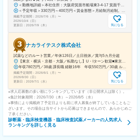
＜勤務地詳細＞本社住所：大阪府箕面市船場東3-4-17 箕面千里ビル6F勤務地最寄駅：阪急北大阪急行線／箕面船場阪大前駅受動喫煙対策：屋内全面禁煙変更の範囲：会社の定める事業所
＜予定年収＞330万円～400万円＜賃金形態＞月給制月給制。賞与年2回（4.5か月分）＋決算賞与。＜賃金内訳＞月額（基本給）：210,000円～255,000円＜月給＞210,000円～255,000円＜昇給有無＞有＜残業手当＞有＜給与補足＞賞与は年2回（4.5か月分）＋決算賞与あり。固定残業はなく、残業は実残業分すべて支給されます。賃金はあくまでも目安の金額であり、選考を通じて上下する可能性があります。月給(月額)は固定手当を含めた表記です。
掲載予定期間：
2026/7/6（月）
〜
2026/10/4（日）
気になる
更新日：
2026/7/9（木）
ナカライテスク株式会社
試薬などのルート営業／年休126日／土日祝休／賞与5カ月分超
【東京・横浜・京都・大阪／転勤なし】U・Iターン歓迎■東京営業所東京都新宿区百人町2-19-13＜アクセス＞JR「新大久保駅」から徒歩6分■横浜営業所神奈川県横浜市中区太田町6-84-2 大樹生命横浜桜木町ビル1F＜アクセス＞横浜高速鉄道「馬車道駅」から徒歩3分JR「桜木町駅」から徒歩7分■本社営業所（京都市）京都市中京区二条通烏丸西入東玉屋町498＜アクセス＞地下鉄 烏丸線「烏丸御池駅」から徒歩5分■大阪営業所大阪府吹田市出口町4-1＜アクセス＞JR「吹田駅」から徒歩8分※原則、転居を伴う転勤はありません。※受動喫煙対策：屋内全面禁煙（屋上に喫煙スペースあり）
年収780万円／38歳 課長職 経験16年 年収550万円／30歳 ルート営業職 経験8年
掲載予定期間：
2026/6/1（月）
〜
2026/8/30（日）
気になる
更新日：
2026/7/1（水）
※求人応募数の多い順にランキングしています（非公開求人は除く）。
※集計対象期間：2026/7/30（木）～2026/8/5（水）
※事情により掲載終了予定日よりも前に求人募集が終了していることもご
ざいます。その場合は当サイトから応募はできませんので、あらかじめご
了承ください。
診断薬・臨床検査機器・臨床検査試薬メーカー
の人気求人
ランキングを詳しく見る