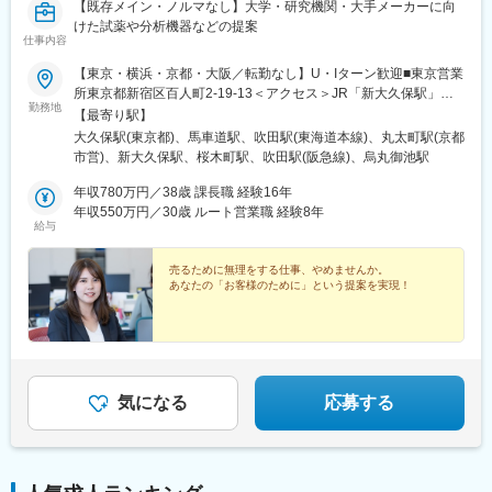
【既存メイン・ノルマなし】大学・研究機関・大手メーカーに向
けた試薬や分析機器などの提案
仕事内容
【東京・横浜・京都・大阪／転勤なし】U・Iターン歓迎■東京営業
所東京都新宿区百人町2-19-13＜アクセス＞JR「新大久保駅」か
勤務地
ら徒歩6分■横浜営業所神奈川県横浜市中区太田町6-84-2 大樹生
【最寄り駅】
命横浜桜木町ビル1F＜アクセス＞横浜高速鉄道「馬車道駅」から
大久保駅(東京都)、馬車道駅、吹田駅(東海道本線)、丸太町駅(京都
徒歩3分JR「桜木町駅」から徒歩7分■本社営業所（京都市）京都
市営)、新大久保駅、桜木町駅、吹田駅(阪急線)、烏丸御池駅
市中京区二条通烏丸西入東玉屋町498＜アクセス＞地下鉄 烏丸線
「烏丸御池駅」から徒歩5分■大阪営業所大阪府吹田市出口町4-1＜
年収780万円／38歳 課長職 経験16年
アクセス＞JR「吹田駅」から徒歩8分※原則、転居を伴う転勤はあ
年収550万円／30歳 ルート営業職 経験8年
給与
りません。※受動喫煙対策：屋内全面禁煙（屋上に喫煙スペースあ
り）
売るために無理をする仕事、やめませんか。
あなたの「お客様のために」という提案を実現！
気になる
応募する