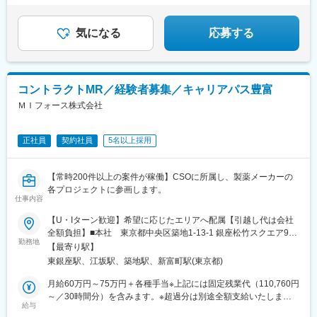
気になる
応募する
コントラクトMR／経験者募集／キャリアパス豊富
ＭＩフォース株式会社
正社員
契約社員
5名以上採用
【常時200件以上の案件が稼働】CSOに所属し、製薬メーカーの
各プロジェクトに参画します。
仕事内容
【U・Iターン歓迎】希望に応じたエリアへ配属【引越し代は会社
全額負担】■本社 東京都中央区築地1-13-1 銀座松竹スクエア9F■
勤務地
勤務エリア：（1）北海道：北海道（2）東北：青森・秋田・岩
【最寄り駅】
手・山形・宮城・福島（3）関東：東京・神奈川・千葉・埼玉・茨
東銀座駅、江坂駅、築地駅、新富町駅(東京都)
城・栃木・群馬（4）甲信越：新潟・長野・山梨（5）東海：愛
知・岐阜・三重・静岡（6）北陸：富山・石川・福井（7）近畿：
月給60万円～75万円＋各種手当※上記には固定残業代（110,760円
大阪・京都・滋賀・奈良・和歌山・兵庫（8）中国：岡山・広島・
～／30時間分）を含みます。※超過分は別途全額支給いたしま
給与
山口・島根・鳥取（9）四国：香川・徳島・高知・愛媛（10）九
す。＼社員の年収例／ 800万円／36歳（入社3年） 860万円／42