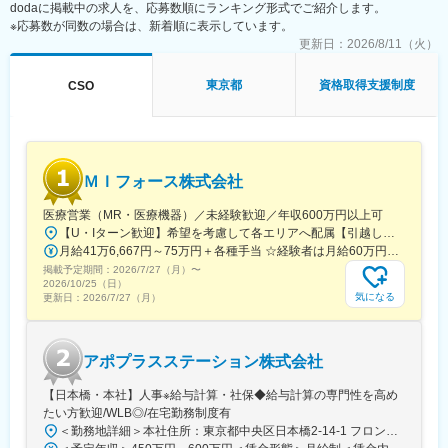
dodaに掲載中の求人を、応募数順にランキング形式でご紹介します。
※応募数が同数の場合は、新着順に表示しています。
更新日：
2026/8/11（火）
東京都
資格取得支援制度
CSO
ＭＩフォース株式会社
医療営業（MR・医療機器）／未経験歓迎／年収600万円以上可
【U・Iターン歓迎】希望を考慮して各エリアへ配属【引越し代は会社全額負担】■本社 東京都中央区築地1-13-1 銀座松竹スクエア9F■勤務エリア：（1）北海道：北海道（2）東北：青森・秋田・岩手・山形・宮城・福島（3）関東：東京・神奈川・千葉・埼玉・茨城・栃木・群馬（4）甲信越：新潟・長野・山梨（5）東海：愛知・岐阜・三重・静岡（6）北陸：富山・石川・福井（7）近畿：大阪・京都・滋賀・奈良・和歌山・兵庫（8）中国：岡山・広島・山口・島根・鳥取（9）四国：香川・徳島・高知・愛媛（10）九州：福岡・大分・宮崎・鹿児島・熊本・佐賀・長崎・沖縄※勤務地限定～全国転勤（規定あり）の選択可能※配属エリアは希望を考慮して決定いたします。希望範囲外への転勤はありません。※変更の範囲：会社の定める事業所（リモートワーク含む）
月給41万6,667円～75万円＋各種手当 ☆経験者は月給60万円以上！・・・・・・■未経験者：月給41万6,667円～＋各種手当※上記には固定残業代（7万9,114円～／30時間分）を含みます。※超過分は別途全額支給いたします。◎手当を含めれば初年度から年収600万円以上も可能！・・・・・・■経験者：月給60万円～75万円＋各種手当※上記には固定残業代（11万760円～／30時間分）を含みます。※超過分は別途全額支給いたします。＜年収例＞◎初年度年収は700万円以上！◎最大年収900万円以上も目指せる♪・・・・・・＼社員の年収例／ 800万円／36歳（入社3年） 860万円／42歳（入社4年） 920万円／45歳（入社6年） ※諸手当含む
掲載予定期間：
2026/7/27（月）
〜
2026/10/25（日）
気になる
更新日：
2026/7/27（月）
アポプラスステーション株式会社
【日本橋・本社】人事※給与計算・社保◆給与計算の専門性を高め
たい方歓迎/WLB◎/在宅勤務制度有
＜勤務地詳細＞本社住所：東京都中央区日本橋2-14-1 フロントプレイス日本橋勤務地最寄駅：各線／日本橋駅受動喫煙対策：敷地内喫煙可能場所あり変更の範囲：会社の定める事業所