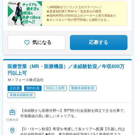
州：福岡・大分・宮崎・鹿児島・熊本・佐賀・長崎・沖縄※勤務地
歳（入社4年） 920万円／45歳（入社6年） ※諸手当含む
限定～全国転勤（規定あり）の選択可能※配属エリアは希望に応じ
＼MR経験をワンランク上のステージへ／
★派遣契約満了率96％！安定安心の環境
ます。希望範囲外への転勤はありません。※変更の範囲：会社の定
★国内外問わず80社以上のメーカーと取引実績あり
める事業所（リモートワーク含む）
★オンコロジー等の専門領域にも挑戦できる
★直行直帰・リモートも選択可能
★本社勤務や採用・育成など多彩なキャリアパス
気になる
応募する
医療営業（MR・医療機器）／未経験歓迎／年収600万
円以上可
ＭＩフォース株式会社
正社員
契約社員
5名以上採用
職種未経験歓迎
業種未経験歓迎
【未経験から医療分野へ】専門性×社会貢献を両立できる仕事で、
市場価値の高い新しいキャリアを。
仕事内容
【U・Iターン歓迎】希望を考慮して各エリアへ配属【引越し代は
会社全額負担】■本社 東京都中央区築地1-13-1 銀座松竹スクエ