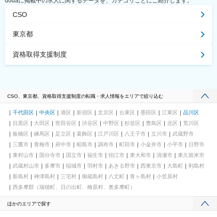
dodaに掲載中の求人に関するデータを、カテゴリごとにご紹介します。
CSO
東京都
資格取得支援制度
CSO、東京都、資格取得支援制度の転職・求人情報をエリアで絞り込む
千代田区
中央区
港区
新宿区
文京区
台東区
墨田区
江東区
品川区
目黒区
大田区
世田谷区
渋谷区
中野区
杉並区
豊島区
北区
荒川区
板橋区
練馬区
足立区
葛飾区
江戸川区
八王子市
立川市
武蔵野市
三鷹市
青梅市
府中市
昭島市
調布市
町田市
小金井市
小平市
日野市
東村山市
国分寺市
国立市
福生市
狛江市
東大和市
清瀬市
東久留米市
武蔵村山市
多摩市
稲城市
羽村市
あきる野市
西東京市
大島町
利島村
新島村
神津島村
三宅村
御蔵島村
八丈町
青ヶ島村
小笠原村
西多摩郡（瑞穂町、日の出町、檜原村、奥多摩町）
ほかのエリアで探す