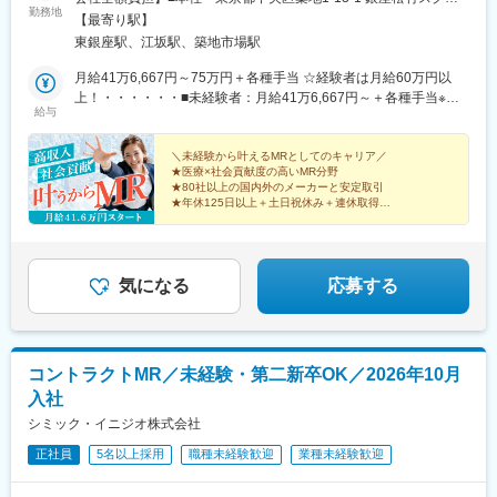
勤務地
ア9F■勤務エリア：（1）北海道：北海道（2）東北：青森・秋
【最寄り駅】
田・岩手・山形・宮城・福島（3）関東：東京・神奈川・千葉・埼
東銀座駅、江坂駅、築地市場駅
玉・茨城・栃木・群馬（4）甲信越：新潟・長野・山梨（5）東
海：愛知・岐阜・三重・静岡（6）北陸：富山・石川・福井（7）
月給41万6,667円～75万円＋各種手当 ☆経験者は月給60万円以
近畿：大阪・京都・滋賀・奈良・和歌山・兵庫（8）中国：岡山・
上！・・・・・・■未経験者：月給41万6,667円～＋各種手当※上
給与
広島・山口・島根・鳥取（9）四国：香川・徳島・高知・愛媛
記には固定残業代（7万9,114円～／30時間分）を含みます。※超
（10）九州：福岡・大分・宮崎・鹿児島・熊本・佐賀・長崎・沖
過分は別途全額支給いたします。◎手当を含めれば初年度から年
縄※勤務地限定～全国転勤（規定あり）の選択可能※配属エリアは
収600万円以上も可能！・・・・・・■経験者：月給60万円～75万
＼未経験から叶えるMRとしてのキャリア／
★医療×社会貢献度の高いMR分野
希望を考慮して決定いたします。希望範囲外への転勤はありませ
円＋各種手当※上記には固定残業代（11万760円～／30時間分）を
★80社以上の国内外のメーカーと安定取引
ん。※変更の範囲：会社の定める事業所（リモートワーク含む）
含みます。※超過分は別途全額支給いたします。＜年収例＞◎初年
★年休125日以上＋土日祝休み＋連休取得OK
度年収は700万円以上！◎最大年収900万円以上も目指せる
★eラーニング・資格取得支援など研修充実
★初年度年収600万以上も可
♪・・・・・・＼社員の年収例／ 800万円／36歳（入社3年） 860
万円／42歳（入社4年） 920万円／45歳（入社6年） ※諸手当含む
気になる
応募する
コントラクトMR／未経験・第二新卒OK／2026年10月
入社
シミック・イニジオ株式会社
正社員
5名以上採用
職種未経験歓迎
業種未経験歓迎