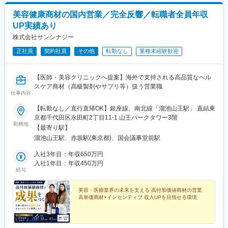
美容健康商材の国内営業／完全反響／転職者全員年収
UP実績あり
株式会社サンシナジー
正社員
契約社員
その他
転勤なし
業種未経験歓迎
【医師・美容クリニックへ提案】海外で支持される高品質なヘル
スケア商材（高級製剤やサプリ等）扱う営業職
仕事内容
【転勤なし／直行直帰OK】銀座線、南北線「溜池山王駅」 直結東
京都千代田区永田町2丁目11-1 山王パークタワー3階
勤務地
【最寄り駅】
溜池山王駅、赤坂駅(東京都)、国会議事堂前駅
入社3年目：年収650万円
入社1年目：年収450万円
給与
美容・医療業界の未来を支える 高付加価値商材の営業
高単価商材×インセンティブ 収入UPを目指せる環境