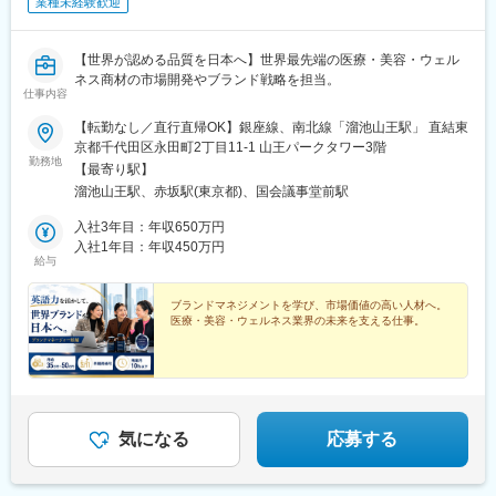
業種未経験歓迎
【世界が認める品質を日本へ】世界最先端の医療・美容・ウェル
ネス商材の市場開発やブランド戦略を担当。
仕事内容
【転勤なし／直行直帰OK】銀座線、南北線「溜池山王駅」 直結東
京都千代田区永田町2丁目11-1 山王パークタワー3階
勤務地
【最寄り駅】
溜池山王駅、赤坂駅(東京都)、国会議事堂前駅
入社3年目：年収650万円
入社1年目：年収450万円
給与
ブランドマネジメントを学び、市場価値の高い人材へ。
医療・美容・ウェルネス業界の未来を支える仕事。
気になる
応募する