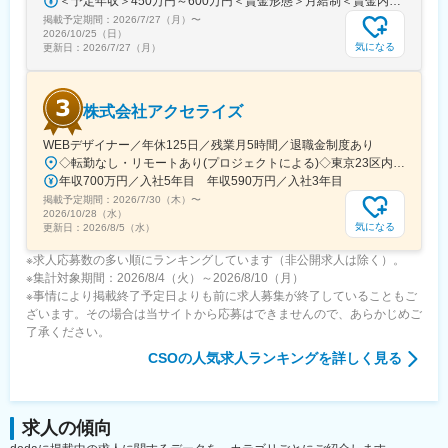
＜予定年収＞450万円～600万円＜賃金形態＞月給制＜賃金内訳＞月額（基本給）：243,000円～330,300円固定残業手当/月：57,000円～77,700円（固定残業時間30時間0分/月）超過した時間外労働の残業手当は追加支給＜月給＞300,000円～408,000円（一律手当を含む）＜昇給有無＞有＜残業手当＞有＜給与補足＞※上記金額にスキル・ご経験に応じて加算する可能性がございます※給与詳細は、経験・スキルを考慮した上で決定。■昇給：年1回（4月）賃金はあくまでも目安の金額であり、選考を通じて上下する可能性があります。月給(月額)は固定手当を含めた表記です。
掲載予定期間：
2026/7/27（月）
〜
2026/10/25（日）
気になる
更新日：
2026/7/27（月）
株式会社アクセライズ
WEBデザイナー／年休125日／残業月5時間／退職金制度あり
◇転勤なし・リモートあり(プロジェクトによる)◇東京23区内を中心としたプロジェクト先▽勤務エリア・東京都内を中心とした一都三県・東京23区内のプロジェクトが中心・プロジェクトによりリモートワークあり・千葉、埼玉、神奈川にも案件あり。強制はなし。■東京本社／東京都千代田区神田小川町1-5-1 神田御幸ビル8F
年収700万円／入社5年目 年収590万円／入社3年目
掲載予定期間：
2026/7/30（木）
〜
2026/10/28（水）
気になる
更新日：
2026/8/5（水）
※求人応募数の多い順にランキングしています（非公開求人は除く）。
※集計対象期間：2026/8/4（火）～2026/8/10（月）
※事情により掲載終了予定日よりも前に求人募集が終了していることもご
ざいます。その場合は当サイトから応募はできませんので、あらかじめご
了承ください。
CSO
の人気求人ランキングを詳しく見る
求人の傾向