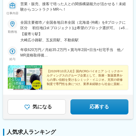
営業・販売、接客で培った人との関係構築能力が活かせる！未経
験からコントラクトMRへ！
仕事内容
全国主要都市／全国各地日本全国（北海道-沖縄）を8ブロックに
区分 初任地(1st プロジェクト)は希望のブロック選択可。（※6都
勤務地
道府県以上、ブロック内での転居は必須） ※2ブロック以上の広
【最寄り駅】
域内転勤可能な場合は入社一時金支給2ndプロジェクト以降は4ブ
大崎広小路駅、五反田駅、不動前駅
ロック以上での転勤が必須。■本社：〒141-0031 東京都品川区
西五反田7丁目7-7 SGスクエア【本社へのアクセス】 ・JR 山手線
年収620万円／月給35.2万円＋賞与年2回+日当+社宅手当 他／
「五反田駅」/都営地下鉄 浅草線「五反田駅」 徒歩6分・東急電
MR資格取得後
給与
鉄 池上線「大崎広小路駅」 徒歩5分 / 目黒線「不動前駅」
年収700万円／月給40.0万円＋賞与年2回+日当+社宅手当 他／
徒歩10分
MR経験5年目
【2026年10月入社】国内CROパイオニア シミックホー
ルディングスのグループ企業として、医療・製薬業界か
らの厚い信頼を受けるシミック・イニジオ。充実の研修
制度で専門性を身につけ、業界未経験から社会に貢献す
るスペシャリストを目指してみませんか。
気になる
応募する
人気求人ランキング