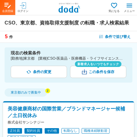
会員登録
ログイン
気になる
メニュー
CSO、東京都、資格取得支援制度
の転職・求人検索結果
5
条件で並び替え
件
現在の検索条件
[勤務地]東京都 [業種]CSO-医薬品・医療機器・ライフサイエンス・医療系サービス [詳細条件](待遇・福利厚生)資格取得支援制度
新着求人をいつでもチェック
条件の変更
この条件を保存
東京都
のみで募集中
美容健康商材の国際営業／ブランドマネージャー候補
／土日祝休み
株式会社サンシナジー
正社員
契約社員
その他
転勤なし
職種未経験歓迎