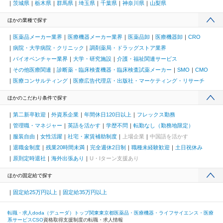
茨城県
栃木県
群馬県
埼玉県
千葉県
神奈川県
山梨県
ほかの業種で探す
医薬品メーカー業界
医療機器メーカー業界
医薬品卸
医療機器卸
CRO
病院・大学病院・クリニック
調剤薬局・ドラッグストア業界
バイオベンチャー業界
大学・研究施設
介護・福祉関連サービス
その他医療関連
診断薬・臨床検査機器・臨床検査試薬メーカー
SMO
CMO
医療コンサルティング
医療広告代理店・出版社・マーケティング・リサーチ
ほかのこだわり条件で探す
第二新卒歓迎
外資系企業
年間休日120日以上
フレックス勤務
管理職・マネジャー
英語を活かす
学歴不問
転勤なし（勤務地限定）
服装自由
女性活躍
社宅・家賃補助制度
上場企業
中国語を活かす
退職金制度
残業20時間未満
完全週休2日制
職種未経験歓迎
土日祝休み
原則定時退社
海外出張あり
U・Iターン支援あり
ほかの固定給で探す
固定給25万円以上
固定給35万円以上
転職・求人doda（デューダ）トップ
関東
東京都
医薬品・医療機器・ライフサイエンス・医療
系サービス
CSO
資格取得支援制度の転職・求人情報