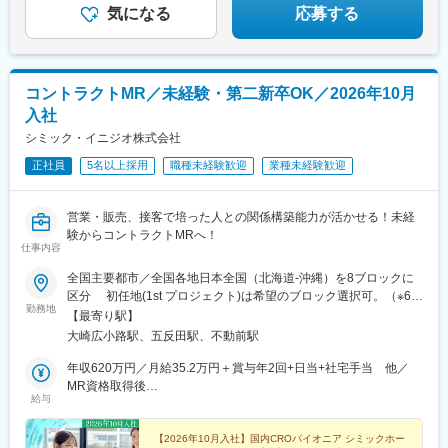
気になる
応募する
コントラクトMR／未経験・第二新卒OK／2026年10月
入社
シミック・イニジオ株式会社
正社員
5名以上採用
職種未経験歓迎
業種未経験歓迎
営業・販売、接客で培った人との関係構築能力が活かせる！未経
験からコントラクトMRへ！
仕事内容
全国主要都市／全国各地日本全国（北海道-沖縄）を8ブロックに
区分 初任地(1st プロジェクト)は希望のブロック選択可。（※6都
勤務地
道府県以上、ブロック内での転居は必須） ※2ブロック以上の広
【最寄り駅】
域内転勤可能な場合は入社一時金支給2ndプロジェクト以降は4ブ
大崎広小路駅、五反田駅、不動前駅
ロック以上での転勤が必須。■本社：〒141-0031 東京都品川区
西五反田7丁目7-7 SGスクエア【本社へのアクセス】 ・JR 山手線
年収620万円／月給35.2万円＋賞与年2回+日当+社宅手当 他／
「五反田駅」/都営地下鉄 浅草線「五反田駅」 徒歩6分・東急電
MR資格取得後
給与
鉄 池上線「大崎広小路駅」 徒歩5分 / 目黒線「不動前駅」
年収700万円／月給40.0万円＋賞与年2回+日当+社宅手当 他／
徒歩10分
MR経験5年目
【2026年10月入社】国内CROパイオニア シミックホー