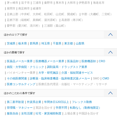
茅ヶ崎市
逗子市
三浦市
秦野市
厚木市
大和市
伊勢原市
海老名市
座間市
南足柄市
綾瀬市
足柄上郡（中井町、大井町、松田町、山北町、開成町）
中郡（大磯町、二宮町）
足柄下郡（箱根町、真鶴町、湯河原町）
高座郡（寒川町）
愛甲郡（愛川町、清川村）
三浦郡（葉山町）
ほかのエリアで探す
茨城県
栃木県
群馬県
埼玉県
千葉県
東京都
山梨県
ほかの業種で探す
医薬品メーカー業界
医療機器メーカー業界
医薬品卸
医療機器卸
CRO
病院・大学病院・クリニック
調剤薬局・ドラッグストア業界
バイオベンチャー業界
大学・研究施設
介護・福祉関連サービス
その他医療関連
診断薬・臨床検査機器・臨床検査試薬メーカー
SMO
CMO
医療コンサルティング
医療広告代理店・出版社・マーケティング・リサーチ
ほかのこだわり条件で探す
第二新卒歓迎
外資系企業
年間休日120日以上
フレックス勤務
管理職・マネジャー
英語を活かす
学歴不問
転勤なし（勤務地限定）
服装自由
女性活躍
社宅・家賃補助制度
上場企業
中国語を活かす