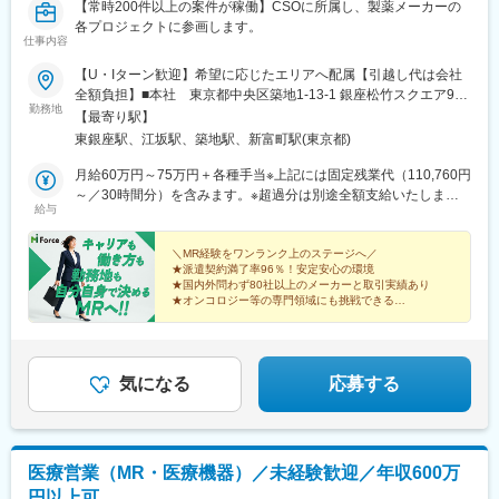
【常時200件以上の案件が稼働】CSOに所属し、製薬メーカーの
各プロジェクトに参画します。
仕事内容
【U・Iターン歓迎】希望に応じたエリアへ配属【引越し代は会社
全額負担】■本社 東京都中央区築地1-13-1 銀座松竹スクエア9F■
勤務地
勤務エリア：（1）北海道：北海道（2）東北：青森・秋田・岩
【最寄り駅】
手・山形・宮城・福島（3）関東：東京・神奈川・千葉・埼玉・茨
東銀座駅、江坂駅、築地駅、新富町駅(東京都)
城・栃木・群馬（4）甲信越：新潟・長野・山梨（5）東海：愛
知・岐阜・三重・静岡（6）北陸：富山・石川・福井（7）近畿：
月給60万円～75万円＋各種手当※上記には固定残業代（110,760円
大阪・京都・滋賀・奈良・和歌山・兵庫（8）中国：岡山・広島・
～／30時間分）を含みます。※超過分は別途全額支給いたしま
給与
山口・島根・鳥取（9）四国：香川・徳島・高知・愛媛（10）九
す。＼社員の年収例／ 800万円／36歳（入社3年） 860万円／42
州：福岡・大分・宮崎・鹿児島・熊本・佐賀・長崎・沖縄※勤務地
歳（入社4年） 920万円／45歳（入社6年） ※諸手当含む
限定～全国転勤（規定あり）の選択可能※配属エリアは希望に応じ
＼MR経験をワンランク上のステージへ／
★派遣契約満了率96％！安定安心の環境
ます。希望範囲外への転勤はありません。※変更の範囲：会社の定
★国内外問わず80社以上のメーカーと取引実績あり
める事業所（リモートワーク含む）
★オンコロジー等の専門領域にも挑戦できる
★直行直帰・リモートも選択可能
★本社勤務や採用・育成など多彩なキャリアパス
気になる
応募する
医療営業（MR・医療機器）／未経験歓迎／年収600万
円以上可