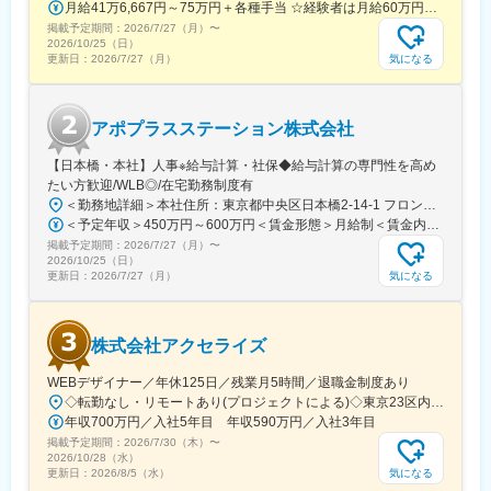
月給41万6,667円～75万円＋各種手当 ☆経験者は月給60万円以上！・・・・・・■未経験者：月給41万6,667円～＋各種手当※上記には固定残業代（7万9,114円～／30時間分）を含みます。※超過分は別途全額支給いたします。◎手当を含めれば初年度から年収600万円以上も可能！・・・・・・■経験者：月給60万円～75万円＋各種手当※上記には固定残業代（11万760円～／30時間分）を含みます。※超過分は別途全額支給いたします。＜年収例＞◎初年度年収は700万円以上！◎最大年収900万円以上も目指せる♪・・・・・・＼社員の年収例／ 800万円／36歳（入社3年） 860万円／42歳（入社4年） 920万円／45歳（入社6年） ※諸手当含む
掲載予定期間：
2026/7/27（月）
〜
2026/10/25（日）
気になる
更新日：
2026/7/27（月）
アポプラスステーション株式会社
【日本橋・本社】人事※給与計算・社保◆給与計算の専門性を高め
たい方歓迎/WLB◎/在宅勤務制度有
＜勤務地詳細＞本社住所：東京都中央区日本橋2-14-1 フロントプレイス日本橋勤務地最寄駅：各線／日本橋駅受動喫煙対策：敷地内喫煙可能場所あり変更の範囲：会社の定める事業所
＜予定年収＞450万円～600万円＜賃金形態＞月給制＜賃金内訳＞月額（基本給）：243,000円～330,300円固定残業手当/月：57,000円～77,700円（固定残業時間30時間0分/月）超過した時間外労働の残業手当は追加支給＜月給＞300,000円～408,000円（一律手当を含む）＜昇給有無＞有＜残業手当＞有＜給与補足＞※上記金額にスキル・ご経験に応じて加算する可能性がございます※給与詳細は、経験・スキルを考慮した上で決定。■昇給：年1回（4月）賃金はあくまでも目安の金額であり、選考を通じて上下する可能性があります。月給(月額)は固定手当を含めた表記です。
掲載予定期間：
2026/7/27（月）
〜
2026/10/25（日）
気になる
更新日：
2026/7/27（月）
株式会社アクセライズ
WEBデザイナー／年休125日／残業月5時間／退職金制度あり
◇転勤なし・リモートあり(プロジェクトによる)◇東京23区内を中心としたプロジェクト先▽勤務エリア・東京都内を中心とした一都三県・東京23区内のプロジェクトが中心・プロジェクトによりリモートワークあり・千葉、埼玉、神奈川にも案件あり。強制はなし。■東京本社／東京都千代田区神田小川町1-5-1 神田御幸ビル8F
年収700万円／入社5年目 年収590万円／入社3年目
掲載予定期間：
2026/7/30（木）
〜
2026/10/28（水）
気になる
更新日：
2026/8/5（水）