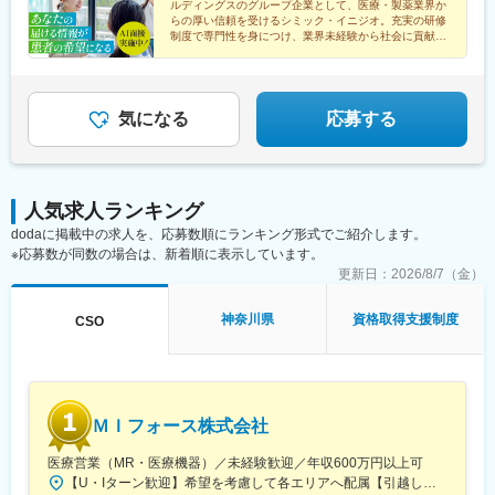
ルディングスのグループ企業として、医療・製薬業界か
らの厚い信頼を受けるシミック・イニジオ。充実の研修
制度で専門性を身につけ、業界未経験から社会に貢献す
るスペシャリストを目指してみませんか。
気になる
応募する
人気求人ランキング
dodaに掲載中の求人を、応募数順にランキング形式でご紹介します。
※応募数が同数の場合は、新着順に表示しています。
更新日：
2026/8/7（金）
神奈川県
資格取得支援制度
CSO
ＭＩフォース株式会社
医療営業（MR・医療機器）／未経験歓迎／年収600万円以上可
【U・Iターン歓迎】希望を考慮して各エリアへ配属【引越し代は会社全額負担】■本社 東京都中央区築地1-13-1 銀座松竹スクエア9F■勤務エリア：（1）北海道：北海道（2）東北：青森・秋田・岩手・山形・宮城・福島（3）関東：東京・神奈川・千葉・埼玉・茨城・栃木・群馬（4）甲信越：新潟・長野・山梨（5）東海：愛知・岐阜・三重・静岡（6）北陸：富山・石川・福井（7）近畿：大阪・京都・滋賀・奈良・和歌山・兵庫（8）中国：岡山・広島・山口・島根・鳥取（9）四国：香川・徳島・高知・愛媛（10）九州：福岡・大分・宮崎・鹿児島・熊本・佐賀・長崎・沖縄※勤務地限定～全国転勤（規定あり）の選択可能※配属エリアは希望を考慮して決定いたします。希望範囲外への転勤はありません。※変更の範囲：会社の定める事業所（リモートワーク含む）