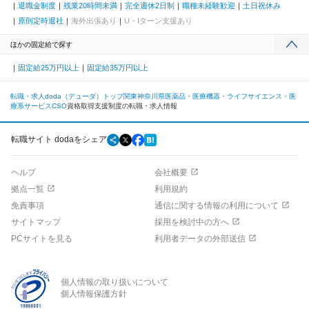
退職金制度
残業20時間未満
完全週休2日制
職種未経験歓迎
土日祝休み
原則定時退社
海外出張あり
U・Iターン支援あり
ほかの固定給で探す
固定給25万円以上
固定給35万円以上
転職・求人doda（デューダ）トップ
関東
神奈川県
医薬品・医療機器・ライフサイエンス・医
療系サービス
CSO
資格取得支援制度の転職・求人情報
転職サイト dodaをシェア
ヘルプ
会社概要
拠点一覧
利用規約
免責事項
通信に関する情報の利用について
サイトマップ
採用を検討中の方へ
PCサイトを見る
利用者データの外部送信
個人情報の取り扱いについて
個人情報保護方針