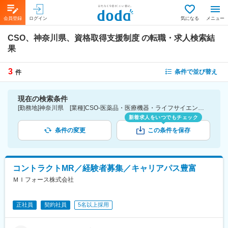
会員登録
ログイン
気になる
メニュー
CSO、神奈川県、資格取得支援制度
の転職・求人検索結
果
3
条件で並び替え
件
現在の検索条件
[勤務地]神奈川県 [業種]CSO-医薬品・医療機器・ライフサイエンス・医療系サービス [詳細条件](待遇・福利厚生)資格取得支援制度
新着求人をいつでもチェック
条件の変更
この条件を保存
コントラクトMR／経験者募集／キャリアパス豊富
ＭＩフォース株式会社
正社員
契約社員
5名以上採用