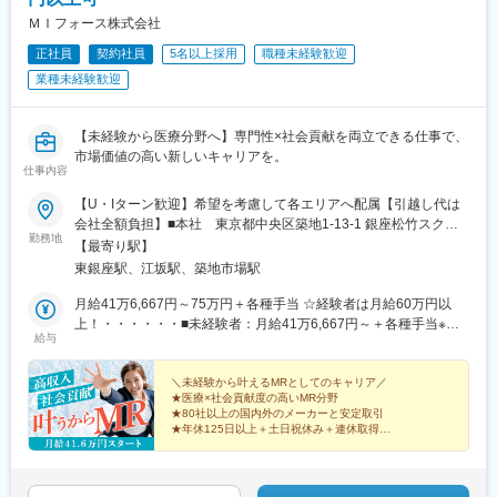
ＭＩフォース株式会社
正社員
契約社員
5名以上採用
職種未経験歓迎
業種未経験歓迎
【未経験から医療分野へ】専門性×社会貢献を両立できる仕事で、
市場価値の高い新しいキャリアを。
仕事内容
【U・Iターン歓迎】希望を考慮して各エリアへ配属【引越し代は
会社全額負担】■本社 東京都中央区築地1-13-1 銀座松竹スクエ
勤務地
ア9F■勤務エリア：（1）北海道：北海道（2）東北：青森・秋
【最寄り駅】
田・岩手・山形・宮城・福島（3）関東：東京・神奈川・千葉・埼
東銀座駅、江坂駅、築地市場駅
玉・茨城・栃木・群馬（4）甲信越：新潟・長野・山梨（5）東
海：愛知・岐阜・三重・静岡（6）北陸：富山・石川・福井（7）
月給41万6,667円～75万円＋各種手当 ☆経験者は月給60万円以
近畿：大阪・京都・滋賀・奈良・和歌山・兵庫（8）中国：岡山・
上！・・・・・・■未経験者：月給41万6,667円～＋各種手当※上
給与
広島・山口・島根・鳥取（9）四国：香川・徳島・高知・愛媛
記には固定残業代（7万9,114円～／30時間分）を含みます。※超
（10）九州：福岡・大分・宮崎・鹿児島・熊本・佐賀・長崎・沖
過分は別途全額支給いたします。◎手当を含めれば初年度から年
縄※勤務地限定～全国転勤（規定あり）の選択可能※配属エリアは
収600万円以上も可能！・・・・・・■経験者：月給60万円～75万
＼未経験から叶えるMRとしてのキャリア／
★医療×社会貢献度の高いMR分野
希望を考慮して決定いたします。希望範囲外への転勤はありませ
円＋各種手当※上記には固定残業代（11万760円～／30時間分）を
★80社以上の国内外のメーカーと安定取引
ん。※変更の範囲：会社の定める事業所（リモートワーク含む）
含みます。※超過分は別途全額支給いたします。＜年収例＞◎初年
★年休125日以上＋土日祝休み＋連休取得OK
度年収は700万円以上！◎最大年収900万円以上も目指せる
★eラーニング・資格取得支援など研修充実
★初年度年収600万以上も可
♪・・・・・・＼社員の年収例／ 800万円／36歳（入社3年） 860
万円／42歳（入社4年） 920万円／45歳（入社6年） ※諸手当含む