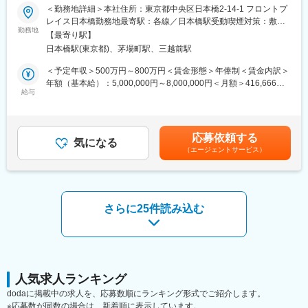
応募意思不問のカジュアル面談用の求人となります。
＜勤務地詳細＞本社住所：東京都中央区日本橋2-14-1 フロントプ
レイス日本橋勤務地最寄駅：各線／日本橋駅受動喫煙対策：敷地
■在籍社員について：
■面談内容：
勤務地
内喫煙可能場所あり変更の範囲：会社の定める事業所
メンバーは、病院などの臨床からの転職者も多数在籍していま
【最寄り駅】
当社では企業情報は業務内容に関する内容だけでなく、「業界か
す。その方のご経験等に応じてカスタマイズした研修を行ってお
日本橋駅(東京都)、茅場町駅、三越前駅
ら離れる人を一人でも少なくすること」を目的にキャリア相談を
りますので、企業やコールセンターでのご就業が初めての方でも
行っております。
＜予定年収＞500万円～800万円＜賃金形態＞年俸制＜賃金内訳＞
安心してご入社し、チームを支えるプロフェッショナル集団の一
今後の市場予測をもとに、CRAとしてどのようなキャリア構築を
年額（基本給）：5,000,000円～8,000,000円＜月額＞416,666円
翼として活躍できる環境です！
考えるべきか、また外部就労の場合だとどのようなキャリアを歩
給与
～666,666円（12分割）＜昇給有無＞有＜残業手当＞有＜給与補
めるのか、可能な限り具体的な案件なども紹介いたします。
足＞※給与詳細は、経験・スキルを考慮した上で決定。■昇給：年
■当社について：
※ご紹介できる案件の有無に関わらず、面談は100％実施いたしま
1回（4月）■時間外手当：管理監督者の場合、時間外手当の支給
EPファーマラインは、EPSグループの一員として、医薬品・医
す
対象外スタッフ職で入社の場合、時間外手当は別途支給されま
療・医療機器・ヘルスケア業界に特化し、「DIサービス -コンタク
応募依頼する
気になる
す。賃金はあくまでも目安の金額であり、選考を通じて上下する
トセンターサービス-」「BPOサービス」「医療機器サポートサー
（エージェントサービス）
■外部就労プロジェクトについて：
可能性があります。月給(月額)は固定手当を含めた表記です。
ビス」「マルチチャネルプロモーションサービス」「ヘルスケア
～「配属される」のではなく、「キャリアを選ぶ」CRAへ～
サポートサービス」の5つの基軸サービスにおいて、 常にお客様
アポプラスステーションの外部就労型CRAは、就業前に派遣先と
のニーズにお応えできるソリューションを開発・提供していま
の面談があり、試験内容や役割を理解したうえでキャリアを選択
す。
できるため、
さらに25件読み込む
「どんな経験を積みたいか」を考えながら主体的にキャリア形成
変更の範囲：会社の定める業務
ができることが特徴です。
また、製薬メーカーの就労環境で勤務いただくため、過度な残業
は無く、ワークライフバランスを重視した働き方が可能です。
さらに、製薬メーカー社員と同様の教育・研修を受講できる機会
もあり、専門性を高めながら成長することができる環境です。
人気求人ランキング
（成果や評価に応じて就業先メーカーへ転籍した実績もございま
dodaに掲載中の求人を、応募数順にランキング形式でご紹介します。
す。）
※応募数が同数の場合は、新着順に表示しています。