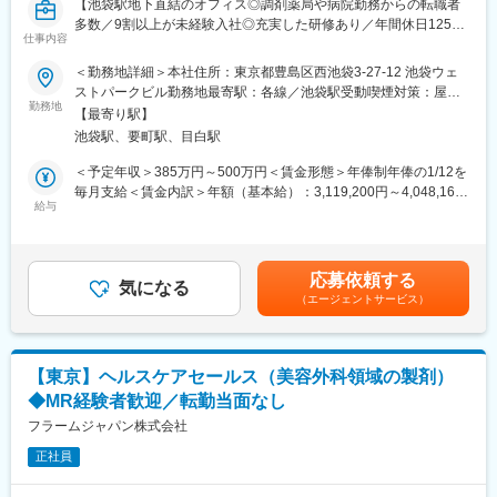
■充実したサポート体制：
【池袋駅地下直結のオフィス◎調剤薬局や病院勤務からの転職者
配属後は担当マネージャーが丁寧に支援します。日々の仕事の悩
多数／9割以上が未経験入社◎充実した研修あり／年間休日125日
仕事内容
みや、キャリア形成の相談等、伴走者として活躍をサポートしま
＊有給取得率76.9％】
す。また知識・スキルレベルを上げるために様々な研修をご用意
＜勤務地詳細＞本社住所：東京都豊島区西池袋3-27-12 池袋ウェ
しています。
★9割以上が未経験入社◎前職が調剤薬局や病院勤務の方が活躍し
ストパークビル勤務地最寄駅：各線／池袋駅受動喫煙対策：屋内
ています★
勤務地
全面禁煙変更の範囲：会社の定める事業所
【最寄り駅】
■エリアを跨ぐ転勤なし：
池袋駅、要町駅、目白駅
初任地希望だけでなく、エリアを跨いでの転勤はございません。
＜魅力ポイント＞
2ndプロジェクト以降も希望や適性に応じて、アサインを検討い
◎デスクワーク！池袋駅地下直結のオフィス
＜予定年収＞385万円～500万円＜賃金形態＞年俸制年俸の1/12を
たします。
◎18時定時で残業ほぼ無・土日祝休みで仕事とプライベートを両
毎月支給＜賃金内訳＞年額（基本給）：3,119,200円～4,048,160
立！
給与
円固定残業手当/月：60,990円～79,320円（固定残業時間30時間0
■明確な評価制度：
◎子育てママも多数活躍！産休産後休暇取得率100%・育休復帰率
分/月）超過した時間外労働の残業手当は追加支給＜月額＞
自身の成果や頑張りが客観的に評価され、年収に反映されます。
96%なので長期就業が叶う職場です。
320,923円～416,666円（12分割）（一律手当を含む）＜昇給有無
また、在籍年数が増えると永年勤続報奨金や四半期一時金などの
＞有＜残業手当＞有＜給与補足＞■昇給：能力評価年1回（目標管
応募依頼する
手当もアップします。つまり、やりがいや努力がきちんと報われ
■職務内容：
気になる
理制度による評価）■上記別途、決算賞与制度あり賃金はあくまで
（エージェントサービス）
る報酬制度になっています。
＜メディカルコミュニケーター（DI職）とは？＞
も目安の金額であり、選考を通じて上下する可能性があります。
製薬メーカーの電話問い合わせ担当として、主に医療従事者（薬
月給(月額)は固定手当を含めた表記です。
【キャリアパス】
剤師、医師など）からの問い合わせに対応します。医薬品の添付
入社後は希望や経験に応じたプロジェクトに配属します。メーカ
文書や文献、FAQを活用しながら、医薬品使用における最新情報
【東京】ヘルスケアセールス（美容外科領域の製剤）
ーからオファーを受けた場合、メーカーに転籍することも可能で
を回答します。
◆MR経験者歓迎／転勤当面なし
す。オファーや延長依頼があったとしても、別のプロジェクトに
チャレンジしたい場合は断ることもできます。また、定期的な面
＜具体的な業務内容＞
フラームジャパン株式会社
談を通じて、その時々に応じたプロジェクトを提示するなどフレ
・電話問い合わせ対応
正社員
キシブルにキャリアが形成できます。その他、本社部門（マネー
└1日あたり20件程度対応
ジャー、研修部門など）への道もあります。
└対応後、問い合わせ内容や回答内容をシステムへインプット