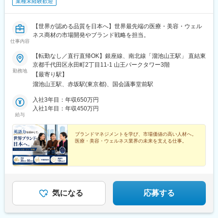
業種未経験歓迎
【世界が認める品質を日本へ】世界最先端の医療・美容・ウェル
ネス商材の市場開発やブランド戦略を担当。
仕事内容
【転勤なし／直行直帰OK】銀座線、南北線「溜池山王駅」 直結東
京都千代田区永田町2丁目11-1 山王パークタワー3階
勤務地
【最寄り駅】
溜池山王駅、赤坂駅(東京都)、国会議事堂前駅
入社3年目：年収650万円
入社1年目：年収450万円
給与
ブランドマネジメントを学び、市場価値の高い人材へ。
医療・美容・ウェルネス業界の未来を支える仕事。
気になる
応募する