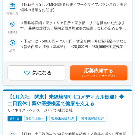
し、対応記録を作成
【転勤当面なし／MR経験者歓迎／ワークライフバランス◎／美容
変更の範囲：会社の定める業務
領域の営業をお任せ】
【具体的な問い合わせ例】
仕事内容
・医薬品の服用や保管方法について
【業務概要】
＜勤務地詳細＞東京エリア住所：東京都エリアを担当いただきま
・使用期限の確認
今回は、MR経験者の方を募集します。医療用医薬品ではなく、美
す。 受動喫煙対策：屋内全面禁煙変更の範囲：会社の定める事業
・効果・副作用について 等
容外科領域の製剤を扱う営業担当です。
勤務地
所
※空いている時間は製品や疾患に関する勉強が出来ますので、最新
＜予定年収＞500万円～750万円＜賃金形態＞月給制補足事項なし
【業務内容】
の知識に触れながら、日々情報をアップデートして頂ける環境で
＜賃金内訳＞月額（基本給）：420,000円～586,666円固定残業手
各製薬企業の戦略に従い、顧客との信頼関係を築いていただきま
す。
給与
当/月：80,000円（固定残業時間40時間0分/月～40時間0分/月）超
す。
過した時間外労働の残業手当は追加支給＜月給＞500,000円～
■入社後のサポート：
666,666円（一律手当を含む）＜昇給有無＞有＜残業手当＞有＜
■製剤のプロモーション
（1）導入研修（配属前）
給与補足＞※給与詳細は経験・能力・資格等を踏まえて同社規定に
■既存品の市場拡大
応募依頼する
・一般的な薬学知識と電話応対スキルを中心に学びます。
気になる
より決定■昇給：年1回賃金はあくまでも目安の金額であり、選考
■市場攻略 など
（エージェントサービス）
・薬学に関する資料の読み方や、電話の取り方、声のトーン、話
を通じて上下する可能性があります。月給(月額)は固定手当を含め
し方などオペレーターとして必要な技術をゼロから学ぶことがで
た表記です。
【魅力ポイント】
き、自信をもって現場配属できるようにサポートします。
■勤務地固定・転勤なしも相談可能です。
【1月入社｜関東】未経験MR《コメディカル歓迎》◆
（2）製品研修
■ワークライフバランスを整えやすい環境◎：
土日祝休｜薬や医療機器で健康を支える
・配属後は、担当する医薬品や疾患についての知識をしっかり学
土日祝休み・完全週休2日で、お休みもしっかり取得いただけま
サイネオス・ヘルス・ジャパン株式会社
びます。また、先輩社員を相手に問い合わせ対応の練習をし、よ
す。また女性も多く活躍しており、産休育休取得や復帰実績も非
りスキルを磨いていきます。
常に高く、ライフイベントにも理解があるため、長期就業しやす
正社員
5名以上採用
職種未経験歓迎
業種未経験歓迎
・最初は、先輩社員が一緒に電話対応を聞いてくれるので、安心
い環境です。
して対応することができます。また、わからないことは、上司や
周りのメンバーが常にサポートしてくれるので、一人で抱えるこ
【日勤・土日祝休み”で自分の時間を確保！／資格を活かし医療営
■キャリアパス：