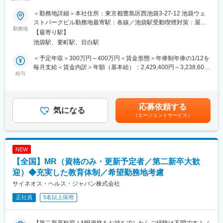
ほぼ無しでワークライフバランス〇】
・使用期限の確認
・効果・副作用について 等
＜勤務地詳細＞本社住所：東京都豊島区西池袋3-27-12 池袋ウェ
■業務内容
ストパークビル勤務地最寄駅：各線／池袋駅受動喫煙対策：屋内
本ポジションでは、医療機器・医療材料・医薬品・健康食品など
勤務地
※空いている時間は製品や疾患に関する勉強が出来ますので、最新
全面禁煙
【最寄り駅】
に関するお電話の問い合わせの対応をしています。
の知識に触れながら、?々情報をアップデートして頂ける環境で
池袋駅、要町駅、目白駅
1日1人あたりの対応件数は10件～30件前後で電話対応後は記録を
す。
作成いただきます。
＜予定年収＞300万円～400万円＜賃金形態＞年俸制年俸の1/12を
電話対応をしていない時間帯は架電業務やメール対応、資材発送
■入社後のサポート：
毎月支給＜賃金内訳＞年額（基本給）：2,429,400円～3,238,600
等を実施する対応範囲が多岐に渡るマルチ（1チームにて複数窓
給与
（1）導入研修（配属前）
円固定残業手当/月：47,550円～63,450円（固定残業時間30時間0
口）対応の業務です。
・一般的な薬学知識と電話応対スキルを中心に学びます。
分/月）超過した時間外労働の残業手当は追加支給＜月額＞
・薬学に関する資料の読み方や、電話の取り方、声のトーン、話
250,000円～333,333円（12分割）（一律手当を含む）＜昇給有無
■入社後のフォロー体制
し方などオペレーターとして必要な技術をゼロから学ぶことがで
＞有＜残業手当＞有＜給与補足＞■昇給：あり（年1回の評価制度
応募依頼する
入社後は、5日間の導入研修で電話対応や医療業界の基本的な知識
気になる
き、自信をもって現場配属できるようにサポートします。
による）■※年俸以外に決算賞与が年１回支給あり賃金はあくまで
（エージェントサービス）
についての研修を受け、チームへ配属されます。チーム配属後は
も目安の金額であり、選考を通じて上下する可能性があります。
座学やOJTトレーニングで担当する窓口業務に必要な知識を身に
（2）製品研修
月給(月額)は固定手当を含めた表記です。
つけ、少しずつご対応いただく業務を増やしていただきます。土
・配属後は、担当する医薬品や疾患についての知識をしっかり学
日祝や遅番勤務は、一定の業務知識習得後からとなります。
びます。また、先輩社員を相手に問い合わせ対応の練習をし、よ
NEW
業種職種未経験の方の入社実績もあり、少しずつ業務を習得いた
りスキルを磨いていきます。
【全国】MR（資格のみ・更新予定者／第二新卒大歓
だきます。
・最初は、先輩社員が一緒に電話対応を聞いてくれるので、安心
迎）◆充実した教育体制／希望勤務地考慮
して対応することができます。また、わからないことは、上司や
■シフトについて：
周りのメンバーが常にサポートしてくれるので、一人で抱えるこ
サイネオス・ヘルス・ジャパン株式会社
毎月15日までに希望日程をご提出いただき、その月の20日以降に
とはありません。
正社員
5名以上採用
翌月のシフト表を配布いたします。基本的に希望を基にシフトを
作成し、調整が必要な場合にも相談の上、決定させていただくこ
■働きやすい環境：
とが多いです。
・残業時間：10h未満
【第二新卒歓迎！MR資格をお持ちでしたらご経験は不問です！／