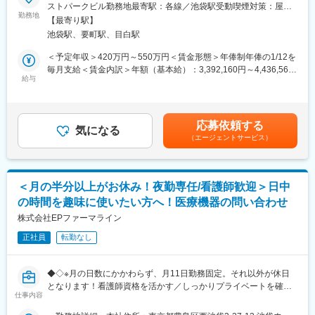
糖尿病患者向けの血糖測定器に関する問い合わせ窓口にて、スー
ストパークビル勤務地最寄駅：各線／池袋駅受動喫煙対策：屋内
・残業は月20時間平均程度で働きやすい環境
パーバイザー（SV）もしくはサブスーパーバイザー（SSV）とし
勤務地
全面禁煙変更の範囲：会社の定める事業所
※年数回 休日出勤の可能性あり（社内工事、法定停電対応など）
【最寄り駅】
てご活躍いただける方を募集します。今年立ち上げたばかりの窓
池袋駅、要町駅、目白駅
口で、よりクライアントと連携できる体制を構築するための採用
■教育体制
です。外資系企業であるクライアントとのやり取りを主軸となっ
＜予定年収＞420万円～550万円＜賃金形態＞年俸制年俸の1/12を
OJTを中心とした実践的な教育、段階的な業務習得支援
て行い、ほかのSVとも連携し、チームのマネジメントを担ってい
毎月支給＜賃金内訳＞年額（基本給）：3,392,160円～4,436,560
ただくポジションです。
給与
円固定残業手当/月：67,320円～88,620円（固定残業時間30時間0
■就業環境
分/月）超過した時間外労働の残業手当は追加支給＜月額＞
池袋駅直結のオフィス、完全週休2日制・福利厚生充実・年間休日
■チーム体制：
350,000円～458,333円（12分割）（一律手当を含む）＜昇給有無
120日以上
人数：10～15名程度
＞有＜残業手当＞有＜給与補足＞■昇給：能力評価年1回（目標管
応募依頼する
内訳：SV 4名、コミュニケーター 10名前後
気になる
理制度による評価）■決算賞与制度あり：年1回賃金はあくまでも
■キャリアパス
（エージェントサービス）
目安の金額であり、選考を通じて上下する可能性があります。月
IT基盤運用から企画・プロジェクト管理やマネジメントなど幅広
■SVの役割：
給(月額)は固定手当を含めた表記です。
く業務に携わっていただく想定です。
現在複数名のSVで二次対応やクオリティチェック、報告書の作成
などを行い、チームを運営、管理しています。クライアントの要
変更の範囲：会社の定める業務
＜月の半分以上がお休み！夜勤専任/看護師歓迎＞日中
望を正確にキャッチアップし、現場の運営に反映するためにどの
の時間を趣味に使いたい方へ！医療機器の問い合わせ
ように進めればよいか話し合い、協力しながらマネジメントしま
す。
株式会社EPファーマライン
SSVは将来のSV候補として、SVとオペレーターの橋渡し役や、サ
正社員
転勤なし
ポートをお任せします。
■窓口について：
◆◇※月の日数にかかわらず、月11日勤務固定。それ以外が休日
・担当製品：糖尿病患者が使用している血糖測定器/4製品
となります！看護師資格を活かす／しっかりプライベートを確保
・1日の問い合わせ対応件数：15～20件程度（1件当たり12分程
仕事内容
したい方におススメ！医療現場や患者様をサポートするオフィス
度）
ワーク◆◇