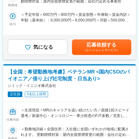
動喫煙対策：屋内全面禁煙変更の範囲：会社の定める事業所
臨床開発モニターとして、クライアント先にてモニター業務をお
メーカーで働けるチャンスも提供することができます。
勤務地
任せします。治験に関する治験契約からはじまり、治験を円滑に
＜予定年収＞600万円～800万円＜賃金形態＞年俸制＜賃金内訳＞
運用するモニタリング、症例報告書チェック・回収、治験終了の
■EPSグループについて：
年額（基本給）：6,000,000円～8,000,000円＜月額＞500,000円
諸手続きなど臨床開発業務全般を行います。外部就労型を通じ、
グループの総合力を活かして、あらゆる段階で製薬企業・医療機
給与
～666,666円（12分割）＜昇給有無＞有＜残業手当＞有＜給与補
製薬メーカーでの勤務を経験することで、キャリアアップを図る
関・医療機器企業への多面的なサポートを展開しています。ま
足＞※給与詳細は、経験・スキルを考慮した上で決定。■昇給：年
ことができます。
た、健康産業を対象としたBPOサービスやITサービスを通じて、
1回（4月）■時間外手当：管理監督者の場合、時間外手当の支給
※日系製薬メーカーへ配属予定／条件に合致しない場合も複数ある
製薬企業や医療機関の基盤づくりをサポート。これら多様な事業
対象外スタッフ職で入社の場合、時間外手当は別途支給されま
他プロジェクトでのご提案いたします。
の相乗効果によって、健康産業の業務を幅広く支援しています。
応募依頼する
気になる
す。賃金はあくまでも目安の金額であり、選考を通じて上下する
（エージェントサービス）
可能性があります。月給(月額)は固定手当を含めた表記です。
■外部就労プロジェクトについて：
変更の範囲：会社の定める業務
～「配属される」のではなく、「キャリアを選ぶ」CRAへ～
アポプラスステーションの外部就労型CRAは、就業前に派遣先と
【全国：希望勤務地考慮】ベテランMR <国内CSOのパ
の面談があり、試験内容や役割を理解したうえでキャリアを選択
できるため、
イオニア／借り上げ社宅制度・日当あり>
「どんな経験を積みたいか」を考えながら主体的にキャリア形成
シミック・イニジオ株式会社
ができることが特徴です。
また、製薬メーカーの就労環境で勤務いただくため、過度な残業
正社員
5名以上採用
は無く、ワークライフバランスを重視した働き方が可能です。
さらに、製薬メーカー社員と同様の教育・研修を受講できる機会
＜生涯現役！MRのキャリアを追い続けたい方／面接1回スピード
もあり、専門性を高めながら成長することができる環境です。
選考／新薬中心・オンコロジー・希少疾患のPJT多数／充実した
（成果や評価に応じて就業先メーカーへ転籍した実績もございま
仕事内容
顧客基盤＆直近5年の売上成長率は約150％の成長企業＞
す。）
■職務概要：
＜勤務地詳細＞全国住所：入社後に全国いずれかの地域に配属さ
配属先メーカーにおいてMR活動に従事いただきます。
また、当社では外部就労型だけでなく受託型案件も保有している
れます。 受動喫煙対策：屋内全面禁煙変更の範囲：会社の定める
ため、将来的にはマネジメントやスペシャリスト職、本社での新
勤務地