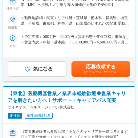
とはありません。
業（MR）へ挑戦！／丁寧な導入研修があるので安心◎】
経験を積んだ後のキャリアパスとしましては、「別のプロジェク
仕事内容
トに参加して、幅広く経験値を高める」「プロジェクト配属先の
■働きやすい環境：
《資格と想いがあれば活躍できる！》
企業に正社員MRとして入社し、キャリアアップ」等、さまざまな
＜勤務地詳細＞関東エリア住所：茨城県、栃木県、群馬県、埼玉
・残業時間：10h未満
「誰かのためになる仕事がしたい」「社会貢献につながる仕事を
キャリアの選択肢が用意されています。
県、千葉県、東京都、神奈川県、山梨県のいずれかの配属 受動喫
・土日祝休み／年間休日125日
したい」という想いがあればOK！当社には、臨床経験を活かして
勤務地
煙対策：屋内全面禁煙変更の範囲：会社の定める事業所
・有給取得率：76.9％（2024年度）
医療営業にチャレンジし活躍しているメンバーが多数在籍してい
【研修体制】
＜予定年収＞500万円～650万円＜賃金形態＞年俸制補足事項なし
ます。
「MR導入研修」を入社後1週間～2ヶ月間は実施します。営業ス
・産前産後休業取得率：100％（2024年度）
＜賃金内訳＞年額（基本給）：3,600,000円～4,500,000円＜月額
これまでの経験を活かして新たなフィールドで活躍したい方を歓
キルや専門知識をMR育成経験の豊富なトレーナーから学び、基礎
給与
・育児休業復帰率：96％（2024年度）
＞300,000円～375,000円（12分割）＜昇給有無＞有＜残業手当＞
迎いたします。
を固めます。その後、製品知識を学ぶための研修プログラムに、
有＜給与補足＞同社は年俸制になります。別途以下のような手当
配属先のメーカーとともに参加。また「MR認定試験のための対策
変更の範囲：会社の定める業務
があります。■プロジェクト賞与：会社及び個人業績により変動■
《おススメポイント》
プログラム」を現場に配属されてからも、試験の合格までしっか
四半期一時金：10万円（四半期に1回、10万円程度支給）※ただし
■夜勤なし！日勤・土日祝休みで働き方改善・ワークライフバラン
りとサポートします。
応募依頼する
気になる
支給条件有。他、永続勤務報奨金（3年勤務5万円支給、5年勤務
スの両立が叶う！
（エージェントサービス）
10万円…）ございます。賃金はあくまでも目安の金額であり、選
■明確な評価制度あり！自身の成果や頑張りが客観的に評価され、
変更の範囲：会社の定める業務
考を通じて上下する可能性があります。月給(月額)は固定手当を含
年収に反映されます。また、在籍年数が増えると永年勤続報奨金
めた表記です。
や四半期一時金などの手当もアップします。つまり、やりがいや
【東北】医療機器営業／業界未経験歓迎◆営業キャリ
努力がきちんと報われる報酬制度になっています。
アを磨きたい方へ！サポート・キャリアパス充実
《丁寧な研修・支援体制で成長を応援！》
サイネオス・ヘルス・ジャパン株式会社
入社後は2カ月間の研修制度がありますので、未経験の方も安心し
てご応募ください！同期社員と一緒に集中的に研修を行い、その
正社員
業種未経験歓迎
後配属先に応じた製品研修を行います。
※配属は入社後に確定する予定です。
【業界未経験者も多数活躍／あなたのキャリアを一緒に考えます
また、配属後も一人ひとりの知識とスキルレベルを上げるために
◎／丁寧なサポートでスキルアップ／エリア限定で就労可】
様々な研修をご用意しています。