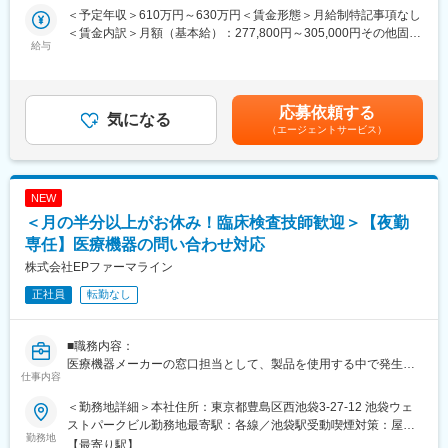
る「CSO」という業界で世界最大手の企業です。今回はIQVIAの
き、自信をもって現場配属できるようにサポートします。
変更の範囲：会社の定める事業所
＜予定年収＞610万円～630万円＜賃金形態＞月給制特記事項なし
正社員として、クライアントである医療機器メーカーの名刺を持
＜賃金内訳＞月額（基本給）：277,800円～305,000円その他固定
って営業活動を行っていただきます。人々の命を守る商材に携わ
（2）製品研修
給与
手当/月：35,000円＜月給＞312,800円～340,000円＜昇給有無＞
るため、社会貢献性と安定性を兼ね備えたお仕事です。
・配属後は、担当する医薬品や疾患についての知識をしっかり学
有＜残業手当＞無＜給与補足＞【残業手当について】管理監督者
びます。また、先輩社員を相手に問い合わせ対応の練習をし、よ
の承認の上、研究会、顧客との会議等が発生する場合、別途残業
■具体的な業務内容：
りスキルを磨いていきます。
手当支給する。【補足】プロジェクト稼働手当(35,000円)、外勤
IQVIAにご入社後、新人研修を経たのちに、平均して2～3年単位
応募依頼する
・最初は、先輩社員が一緒に電話対応を聞いてくれるので、安心
気になる
日当（1日1,500円／外勤3.5時間以上）■変動賞与制（6月・12
で実施される医療機器営業のプロジェクトに配属させていただき
して対応することができます。また、わからないことは、上司や
（エージェントサービス）
月・3月）※平均実績6ヶ月分■インセンティブ：3月（対象者）賃
ます。
周りのメンバーが常にサポートしてくれるので、一人で抱えるこ
金はあくまでも目安の金額であり、選考を通じて上下する可能性
医療機器の営業担当者として、クライアントである医療機器メー
とはありません。
があります。月給(月額)は固定手当を含めた表記です。
カーの名刺を携えて基幹病院などの医師や看護師など医療従事者
NEW
の方々との面談を通して、製品に関わる情報提供や扱い方のレク
■シフトについて：
チャーなどの営業活動を行っていただきます。
＜月の半分以上がお休み！臨床検査技師歓迎＞【夜勤
・毎月15日までに希望日程を出していただき、その月の20日以降
※今回のプロジェクトについての詳細は面接の場でご説明させてい
に翌月のシフト表を配布する流れで決まります。基本的に希望を
専任】医療機器の問い合わせ対応
ただきます。
元にシフトは作成しますし、難しい場合も一度相談させていただ
株式会社EPファーマライン
くことが多いです。
■将来的なキャリア：
正社員
転勤なし
平均2年前後の医療機器営業プロジェクトが終了したのちは、また
＜勤務時間＞
別の医療機器プロジェクトに挑戦することも可能ですし、医薬品
・本ポジションは、時間外の一次対応がメインとなるため、下記
営業であるMRのプロジェクトに参加していただくことも可能で
■職務内容：
のシフト時間となります。
す。
医療機器メーカーの窓口担当として、製品を使用する中で発生す
◎平日13:00～22:00
仕事内容
医療営業として専門性を磨き管理職を目指すのはもちろん、他事
るトラブルに関して、医療従事者からのお問い合わせに電話で対
◎土日祝日9:00～18:00、13:00～22:00
業部やグループ会社への異動実績も豊富にございます。（※病院の
応していただきます。
＜勤務地詳細＞本社住所：東京都豊島区西池袋3-27-12 池袋ウェ
経営コンサル、医薬品メーカーのマーケティング支援、人事担当
・検査室で使用する機器に対するお問合せ電話対応
変更の範囲：会社の定める業務
ストパークビル勤務地最寄駅：各線／池袋駅受動喫煙対策：屋内
者などの管理部門）
・フィールドサービス部門への取次業務など
勤務地
全面禁煙変更の範囲：会社の定める事業所
【最寄り駅】