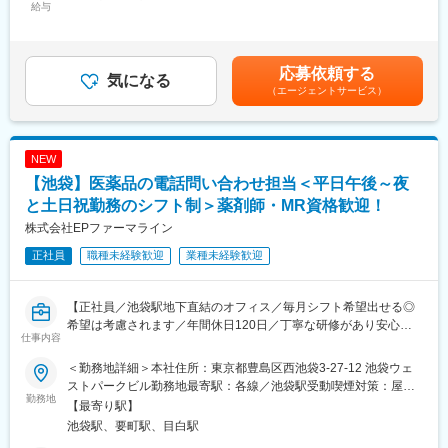
（医療用医薬品に関する臨床試験などの医療従事者向け情報が載
給与
58,680円～68,500円（固定残業時間30時間0分/月）超過した時間
っている学術資材の一種）
外労働の残業手当は追加支給＜月額＞333,333円～375,000円（12
・FAQ
分割）（一律手当を含む）＜昇給有無＞有＜残業手当＞有＜給与
・添付文書
補足＞■昇給：能力評価年1回（目標管理制度による評価）■年間
応募依頼する
・製品情報概要
気になる
賞与：年俸制のため支給なし■決算賞与：年1回賃金はあくまでも
（エージェントサービス）
・専門誌掲載広告
目安の金額であり、選考を通じて上下する可能性があります。月
・製品説明用資料
給(月額)は固定手当を含めた表記です。
・HP掲載資料
・患者向け資材
NEW
・くすりのしおり など
【池袋】医薬品の電話問い合わせ担当＜平日午後～夜
★医療従事者向けの専門資料から、患者様向けの資料、HPや広告
に掲載される内容など、幅広いツールに携わります。
と土日祝勤務のシフト制＞薬剤師・MR資格歓迎！
★配属チームによって、担当するツールが変わります。
株式会社EPファーマライン
正社員
職種未経験歓迎
業種未経験歓迎
■魅力ポイント：
・新薬が世の中に出る過程に携わることができます。
・製薬企業を支える作業のため、感謝の言葉をもらったときには
【正社員／池袋駅地下直結のオフィス／毎月シフト希望出せる◎
やりがいを感じます。
希望は考慮されます／年間休日120日／丁寧な研修があり安心】
仕事内容
■働きやすい環境：
■職務内容：
・残業時間：20h以内
＜勤務地詳細＞本社住所：東京都豊島区西池袋3-27-12 池袋ウェ
＜メディカルコミュニケーター（DI職）とは？＞
・土日祝休み／年間休日125日
ストパークビル勤務地最寄駅：各線／池袋駅受動喫煙対策：屋内
製薬メーカーの電話問い合わせ担当として、主に医療従事者（薬
勤務地
・有給取得率：76.9％（2024年度）
全面禁煙変更の範囲：会社の定める事業所
【最寄り駅】
剤師、医師など）からの問い合わせに対応します。医薬品の添付
池袋駅、要町駅、目白駅
文書や文献、FAQを活用しながら、医薬品使用における最新情報
・産前産後休業取得率：100％（2024年度）