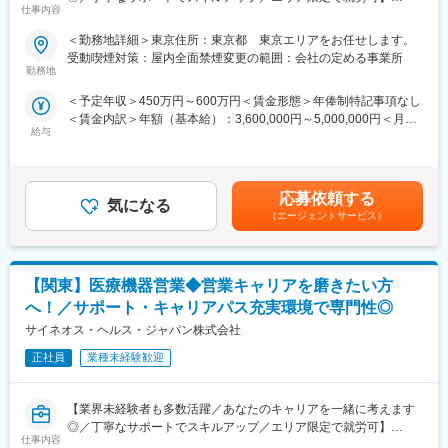
仕事内容
■業務内容
《あなたの想いを実現する豊富なキャリアプランとサポート体
＜勤務地詳細＞東京住所：東京都 東京エリアをお任せします。
医療機器の営業担当者として、基幹病院などの医師や看護師など
制！》
受動喫煙対策：屋内全面禁煙変更の範囲：会社の定める事業所
医療従事者の方々と面談を行い、製品に関わる手技や情報提供な
志向性やその時の環境に応じてや「１つの領域で専門性を高め
勤務地
どの営業活動を行います。
る」「幅広い疾患をカバーできるオールラウンダーになる」「本
＜予定年収＞450万円～600万円＜賃金形態＞年俸制特記事項なし
・身につくスキル
社部門（マネージャー、研修部門など）へのキャリアチェンジ」
＜賃金内訳＞年額（基本給）：3,600,000円～5,000,000円＜月額
専門家へ提案・交渉する力を磨けます。単に説明する力だけでな
など幅広いキャリアプランがあります。また、弊社のマネージャ
給与
＞300,000円～416,666円（12分割）＜昇給有無＞有＜残業手当＞
く、相手のニーズを引き出し、競合との優位性を示してクロージ
ーのほとんどは、MRからキャリアをチェンジしているメンバーで
無＜給与補足＞3ヶ月に1度、四半期一時金あり(入社1年目は10万
ングするスキルが身につきます。
す。担当マネージャーが定期的に面談を行い、分からないことや
円／回)。賃金はあくまでも目安の金額であり、選考を通じて上下
※詳細はプロジェクトにより異なります。
将来のキャリアに関してサポートをしていきます。
する可能性があります。月給(月額)は固定手当を含めた表記です。
応募依頼する
気になる
■キャリアパス：
《職種に関して》
（エージェントサービス）
志向性や身につけたいスキルに応じて様々なキャリアパスがあり
■MRとは主に医師や薬剤師等へ、担当製品の情報提供を行いま
ます。
す。担当施設の患者様に応じた情報提供や、担当製品の処方後の
・1つの領域（心臓外科や整形外科など）を極める
情報収集を行います。
【関東】医療機器営業◆営業キャリアを磨きたい方
・複数のプロジェクトに参画して経験を広げる
・本社スタッフ（プロジェクトマネージャー、採用、研修担当）
変更の範囲：会社の定める業務
へ！／サポート・キャリアパス充実環境で専門性◎
にキャリアチェンジ
サイネオス・ヘルス・ジャパン株式会社
など、様々な可能性を探ることができるのが大きな魅力です。
正社員
業種未経験歓迎
■働く魅力
・同社の社員でいながら、様々なメーカーで経験を積むことが可
【業界未経験者も多数活躍／あなたのキャリアを一緒に考えます
能です！配属先メーカーからオファーを受けた場合は、メーカー
◎／丁寧なサポートでスキルアップ／エリア限定で就労可】
直雇用へ転籍するチャンスもあります。
仕事内容
（ご自身に合わないと感じられた場合、オファーを断ることも勿