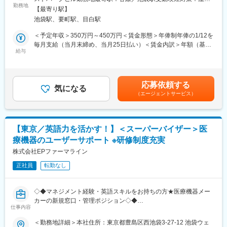
薬・医療・ヘルスケア領域の事業を支える重要な役割として、オ
RD（CRO）と統合し2017年4月より新生アポプラスステーション
勤務地
全面禁煙変更の範囲：会社の定める事業所
【最寄り駅】
フィス内やコールセンターのITインフラ環境を安定的に運用しつ
として始動しております。
池袋駅、要町駅、目白駅
つ、システム更新や設備刷新、クラウド化など今後のIT戦略にも
■人のキャリアに向き合う会社：
積極的に関わっていただきます。
ご自身の「将来こうなりたい！この経験を積みたい！」という気
＜予定年収＞350万円～450万円＜賃金形態＞年俸制年俸の1/12を
■業務詳細
持ちに向き合う会社です。キャリア形成に熱い営業担当がいる為
毎月支給（当月末締め、当月25日払い）＜賃金内訳＞年額（基本
・PCセットアップや修正パッチ管理
いつでも気軽に相談できます。1か月1回を目安にメンターとの定
給与
給）：3,500,000円～4,500,000円固定残業手当/月：55,500円～
・オフィス内ネットワーク（LAN含む）の設計・運用・トラブル
期面談あり「業務、キャリアプラン、お悩み相談」等一緒に考え
71,340円（固定残業時間30時間0分/月）超過した時間外労働の残
対応
る事ができます。面談場所は会社やカフェなどリラックスして話
業手当は追加支給＜月額＞347,166円～446,340円（12分割）（一
・ネットワーク機器やサーバー（オンプレミス）の設置・保守・
せる場所で行う為相談もしやすい工夫をしています。
律手当を含む）＜昇給有無＞有＜残業手当＞有＜給与補足＞年俸
応募依頼する
メンテナンス
気になる
以外に決算賞与が年1回支給あり（会社業績による）賃金はあくま
（エージェントサービス）
・社内申請やヘルプデスク対応（社員からのIT関連問い合わせ窓
でも目安の金額であり、選考を通じて上下する可能性がありま
口）
す。月給(月額)は固定手当を含めた表記です。
・停電やビル工事時のIT対応（休日出勤の可能性あり）
・設備更新やネットワーク切り替え、システムアップデート、サ
【東京／英語力を活かす！】＜スーパーバイザー＞医
ーバークラウド化への参画
療機器のユーザーサポート ※研修制度充実
■組織構成
株式会社EPファーマライン
東京本社6名体制のチームで、OJTを中心に知識や実務を習得。経
正社員
転勤なし
験に応じて段階的に業務の幅を広げ、将来的にはIT部門の中核を
担う人材へと成長可能
◇◆マネジメント経験・英語スキルをお持ちの方★医療機器メー
■業務の魅力
カーの新規窓口・管理ポジション◇◆
・エンドユーザーが当社社員であり、社内SEとして高い貢献度を
仕事内容
感じられる
■求人概要：
＜勤務地詳細＞本社住所：東京都豊島区西池袋3-27-12 池袋ウェ
・オフィス内のIT担当として責任裁量も大きくやりがいが高い