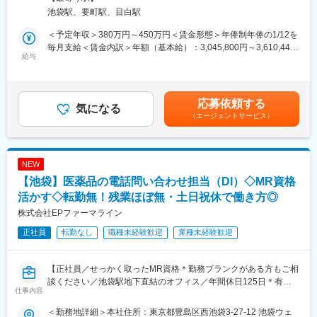
営業経験を活かして様々なキャリアプランを実現できるのは、当
病院や検査センターなどで働く、臨床検査技師からのお問合せが
池袋駅、要町駅、目白駅
社ならではの強みです。
メインです。
＜予定年収＞380万円～450万円＜賃金形態＞年俸制年俸の1/12を
■どなたでもキャッチアップが可能な環境です！：
■具体的な仕事：
毎月支給＜賃金内訳＞年額（基本給）：3,045,800円～3,610,440
文理問わず一から学べる環境を整えているため、専門知識は入社
主なお問合せは製品トラブル（緊急対応）です。
給与
円固定残業手当/月：62,850円～74,130円（固定残業時間30時間0
後に身に付ける意欲があれば問題ございません。 社員の活躍事例
平常時は1日2～5件程度、繁忙期は1日3～8になることもありま
分/月）超過した時間外労働の残業手当は追加支給＜月額＞
についての詳細は、是非こちらのURLも併せてご覧ください。
す。
316,666円～375,000円（12分割）（一律手当を含む）＜昇給有無
https://healthcarecareerpark.iqvia.com/
・エラーコードにもとづくトラブルシューティング
＞有＜残業手当＞有＜給与補足＞■昇給：能力評価年1回（目標管
応募依頼する
→FAQや過去のお問合せ記録から適切な回答を導き出し、お客様
気になる
理制度による評価）■決算賞与制度あり：年1回賃金はあくまでも
変更の範囲：会社の定める業務
（エージェントサービス）
にお伝えし一緒にトラブルを解決していきます。
目安の金額であり、選考を通じて上下する可能性があります。月
・ログ解析
給(月額)は固定手当を含めた表記です。
→リモートで施設の機器にアクセスしログを取得→原因を探索→
お電話で解決できる内容であればその場で解決→難しい場合はフ
NEW
ィールドエンジニアへエスカレーションし、対応を完了。
【池袋】医薬品の電話問い合わせ担当（DI）◇MR資格
同じ臨床検査技師の方からの問い合わせがメインのため、今まで
活かす◇転勤無！残業ほぼ無・土日祝休で働き方◎
臨床で学んだ知識や経験を活かせるお仕事です。医療現場に寄り
株式会社EPファーマライン
添いながら、正しく状況把握しスムーズに問題解決に導くこと
正社員
転勤なし
職種未経験歓迎
業種未経験歓迎
で、医療の最前線で活躍している医療従事者を支え、その先には
多くの患者様の貢献にも繋がる、責任ある仕事を担っていただき
ます。
【正社員／せっかく取ったMR資格＊勤務ブランクがある方もご相
談ください／池袋駅地下直結のオフィス／年間休日125日＊有給
■在籍社員について：
仕事内容
取得率76.9％】
メンバーは、病院などの臨床からの転職者も多数在籍していま
す。その方のご経験等に応じてカスタマイズした研修を行ってお
＜勤務地詳細＞本社住所：東京都豊島区西池袋3-27-12 池袋ウェ