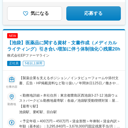
気になる
応募する
NEW
【池袋】医薬品に関する資材・文書作成（メディカル
ライティング）引き合い増加に伴う体制強化◇残業20h
株式会社EPファーマライン
正社員
5名以上採用
【製薬企業を支えるポジション／インタビューフォームや添付文
書、広告・HP掲載資料など取り扱い／年間休日125日／働きやす
仕事内容
い環境整う】
＜勤務地詳細＞本社住所：東京都豊島区西池袋3-27-12 池袋ウェ
■職務内容：
ストパークビル勤務地最寄駅：各線／池袋駅受動喫煙対策：屋内
製薬企業からの依頼を元に、製薬企業が発行・発信する各種資材
勤務地
全面禁煙変更の範囲：会社の定める事業所
【最寄り駅】
を作成や、クオリティチェックを行います。
池袋駅、要町駅、目白駅
＜作成するもの＞
＜予定年収＞400万円～450万円＜賃金形態＞年俸制＜賃金内訳＞
・インタビューフォーム
年額（基本給）：3,295,840円～3,678,000円固定残業手当/月：