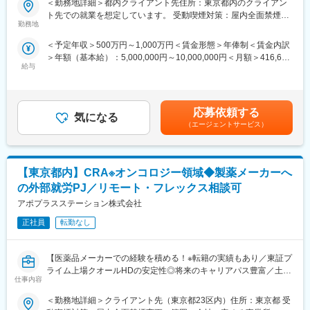
変更の範囲：会社の定める業務
＜勤務地詳細＞都内クライアント先住所：東京都内のクライアン
■概要：
・転勤は東北・関東などエリア単位内で限定することができ、一
ト先での就業を想定しています。 受動喫煙対策：屋内全面禁煙変
当社は、EPSグループの一員として、前身の「イーピーメイト
方的に配属エリアを決定されることもありません。
勤務地
更の範囲：会社の定める事業所（リモートワーク含む）
社」の頃から製薬メーカーや大手CROへのCRA派遣を中心に行っ
※CSOとは…
＜予定年収＞500万円～1,000万円＜賃金形態＞年俸制＜賃金内訳
ています。
医療機器・製薬メーカーのセールス領域を支援する業種です。自
＞年額（基本給）：5,000,000円～10,000,000円＜月額＞416,666
直近では外資系製薬メーカーからのご依頼が増えており、グロー
社の社員を取引先企業に派遣し、派遣先の営業として活躍いただ
給与
円～833,333円（12分割）＜昇給有無＞有＜残業手当＞有＜給与
バルスタディや英語が活かせる環境となっており、オンコロジー
くことでメーカーを支援しています。
補足＞※経験・スキル等を考慮し、弊社規定に則して決定※時間外
経験者であれば潤沢にポジションもございます。
（同社の正社員として、派遣先で就業するイメージです）
手当は別途支給賃金はあくまでも目安の金額であり、選考を通じ
て上下する可能性があります。月給(月額)は固定手当を含めた表記
＜当社CRAとして働くメリット3選！＞
■研修体制
応募依頼する
気になる
です。
（1）豊富な案件数
プロジェクトごとに異なりますが、同社または配属先のメーカー
（エージェントサービス）
案件の受託状況は好調で、CRAの稼働率は100%です。プライマ
にて研修が十分にございます。
リーだけでなく、オンコロジー、希少疾患領域なども受託実績が
プロジェクト配属後もマネージャーが丁寧に支援します。日々の
多く、グローバル試験の経験を積むことができます。
仕事の悩みやキャリア相談だけでなく、業務に不安がある際など
【東京都内】CRA※オンコロジー領域◆製薬メーカーへ
もしっかりとケアします。業界でも特に支援が手厚いと評判で
（2）社員の面倒見が良く定着率も◎！
す。
の外部就労PJ／リモート・フレックス相談可
派遣先で働いていても、管理担当と月に1回程度しっかりとご面談
アポプラスステーション株式会社
をしていただきますので、現場の悩みや今後のキャリアに関して
◇LINEの企業アカウントから、沿革・事業内容・先輩社員インタ
も相談することができます。また、社員同士の横のつながりも活
正社員
転勤なし
ビュー等が閲覧可能です◇
発であり、プライベートでの食事や付き合いのある社員も多数お
https://liff.line.me/1655046877-Gm8rqdqY/landing?
ります。
follow=%40124wcdmz&lp=SS7pcT&liff_id=1655046877-
【医薬品メーカーでの経験を積める！※転籍の実績もあり／東証プ
Gm8rqdqY
ライム上場クオールHDの安定性◎将来のキャリアパス豊富／土日
（3）メーカーへの直雇用実績あり！
仕事内容
祝休み・WLBを整え働き方改善】
派遣先でのご就業を経て、そのままご本人様とお取引先様の合意
変更の範囲：会社の定める業務
のもと、直接雇用にて製薬メーカー社員になる方もおります。ご
＜勤務地詳細＞クライアント先（東京都23区内）住所：東京都 受
■業務内容：
縁があれば弊社としては前向きに送り出しておりますので、製薬