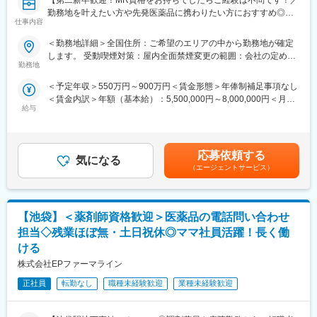
※希望休の日数制限はございません。
・土日祝休み／年間休日125日
勤務地を叶えたい方や先発医薬品に携わりたい方におすすめ◎／
・有給取得率：76.9％（2024年度）
仕事内容
充実した教育体制】
■当社について
EPファーマラインは、医薬品・医療・医療機器・ヘルスケア業界
＜勤務地詳細＞全国住所：ご希望のエリアの中から勤務地が確定
・産前産後休業取得率：100％（2024年度）
【はじめに】
に特化した複合型サービスを提供しています。 薬剤師、看護師、
します。 受動喫煙対策：屋内全面禁煙変更の範囲：会社の定める
・育児休業復帰率：96％（2024年度）
今回はMRを募集します。MR資格をお持ちの方（MRの実務未経
勤務地
MR、管理栄養士等の有資格者が約1,000名ほど在籍しておりま
事業所
験OK）をお待ちしております◎CSOの中でも特に手厚いサポート
す。
変更の範囲：会社の定める業務
＜予定年収＞550万円～900万円＜賃金形態＞年俸制補足事項なし
体制の中で、若手や経験が浅い方もMRとしてスキルが身に着く環
また、グループ8,000名規模のEPSグループの一員であることから
＜賃金内訳＞年額（基本給）：5,500,000円～8,000,000円＜月額
境です。また、勤務地はご本人様の希望を鑑み決定いたします。
安定して就業可能です。
給与
＞458,333円～666,666円（12分割）＜昇給有無＞有＜残業手当＞
・プライバシーマーク付与事業者
無＜給与補足＞同社は年俸制になります。別途以下のような手当
【業務内容】
・えるぼし認定（三ツ星）
があります。■四半期一時金：10万円（四半期に1回、10万円程度
大手製薬会社などを中心としたクライアントのプロジェクトへの
・健康経営優良法人2025（大規模法人部門）
支給）※ただし支給条件があります賃金はあくまでも目安の金額で
配属です。担当エリアの医療機関（開業医、病院）を訪問して、
応募依頼する
気になる
あり、選考を通じて上下する可能性があります。月給(月額)は固定
医師、薬剤師に課題解決するための医薬品情報を提供、副作用情
（エージェントサービス）
手当を含めた表記です。
報を収集を行っていただきます。
《具体的には...》
【池袋】＜薬剤師資格歓迎＞医薬品の電話問い合わせ
■新薬のプロモーション
■長期収載品の市場拡大
担当◇残業ほぼ無・土日祝休◎ママ社員活躍！長く働
■ジェネリック医薬品のプロモーション
ける
※プロジェクトの状況によっては、選考保留（ご紹介できるプロジ
株式会社EPファーマライン
ェクトが出るまで保留）となる場合もございますのであらかじめ
ご認識の程よろしくお願いします※
正社員
転勤なし
職種未経験歓迎
業種未経験歓迎
【魅力ポイント】