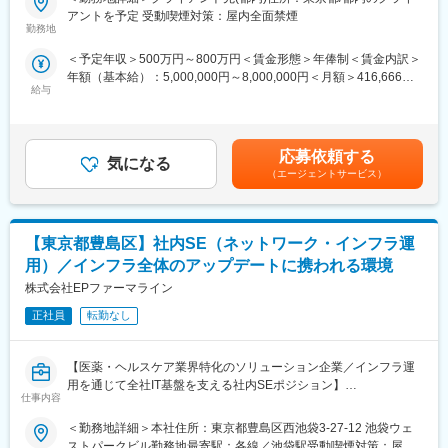
■業務内容：
アントを予定 受動喫煙対策：屋内全面禁煙
・土日祝休み／年間休日125日
臨床開発モニターとして、クライアント先にてモニター業務をお
勤務地
・有給取得率：76.9％（2024年度）
任せします。治験に関する治験契約からはじまり、治験を円滑に
＜予定年収＞500万円～800万円＜賃金形態＞年俸制＜賃金内訳＞
運用するモニタリング、症例報告書チェック・回収、治験終了の
・産前産後休業取得率：100％（2024年度）
年額（基本給）：5,000,000円～8,000,000円＜月額＞416,666円
諸手続きなど臨床開発業務全般を行います。外部就労型を通じ、
・育児休業復帰率：96％（2024年度）
給与
～666,666円（12分割）＜昇給有無＞有＜残業手当＞有＜給与補
製薬メーカーでの勤務を経験することで、キャリアアップを図る
足＞※給与詳細は、経験・スキルを考慮した上で決定。■昇給：年
ことができます。
■当社について：
1回（4月）■時間外手当：管理監督者の場合、時間外手当の支給
■外部就労プロジェクトについて：
当社は、EPSグループの一員として、医薬品・医療・医療機器・
対象外スタッフ職で入社の場合、時間外手当は別途支給されま
製薬メーカーの就労環境におかれ、過度な残業等はありません。
応募依頼する
ヘルスケア業界に特化し、「DIサービス -コンタクトセンターサー
気になる
す。賃金はあくまでも目安の金額であり、選考を通じて上下する
ワークライフバランスに優れた労働環境をご提案出来ます。ま
（エージェントサービス）
ビス-」「BPOサービス」「医療機器サポートサービス」「マルチ
可能性があります。月給(月額)は固定手当を含めた表記です。
た、製薬メーカー社員と同様の教育研修を受講できる機会がある
チャネルプロモーションサービス」「ヘルスケアサポートサービ
為ご自身の成長につながる環境です。（努力、成果に応じては配
ス」の5つの基軸サービスにおいて、 常にお客様のニーズにお応
属先製薬メーカーへの転籍の実例もございます）
えできるソリューションを開発・提供しています。
【東京都豊島区】社内SE（ネットワーク・インフラ運
また外部就労型だけではなく受託型もあるため、本社（アポプラ
スステーション）に戻った場合希望に応じてマネジメント業務や
用）／インフラ全体のアップデートに携われる環境
変更の範囲：会社の定める業務
スペシャリスト業務、またはキャリアチェンジでの新たな業務機
株式会社EPファーマライン
会があります。
・外資系製薬メーカー（オンコロジー、CNS、皮膚科、眼科、循
正社員
転勤なし
環器領域）※グローバルスタディ有り
・国内製薬メーカー（皮膚科領域）
【医薬・ヘルスケア業界特化のソリューション企業／インフラ運
・国内製薬メーカー（オンコロジー、泌尿器、アレルギー領
用を通じて全社IT基盤を支える社内SEポジション】
域） など
仕事内容
■業務概要
■東証プライム上場・調剤大手のクオールHD傘下：
当社本社の情報システム部門において、社内SEとしてネットワー
東証プライム上場の大手調剤薬局チェーンを展開するクオールの
＜勤務地詳細＞本社住所：東京都豊島区西池袋3-27-12 池袋ウェ
ク・インフラの運用管理を中心にご担当いただきます。特に医
中核子会社です。CRO事業の一層の拡充を図るため、クオール
ストパークビル勤務地最寄駅：各線／池袋駅受動喫煙対策：屋内