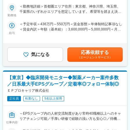
■業務内容
論可能です。）
＜勤務地詳細＞首都圏エリア住所：東京都、神奈川県、埼玉県、
医療機器の営業担当者として、基幹病院などの医師や看護師など
・転勤は東北・関東などエリア単位内で限定することができ、一
千葉県のいずれかエリアを想定しています。 希望等を踏まえ決定
医療従事者の方々と面談を行い、製品に関わる手技や情報提供な
方的に配属エリアを決定されることもありません。
勤務地
します受動喫煙対策：屋内全面禁煙変更の範囲：会社の定める事
どの営業活動を行います。
※CSOとは…
業所
＜予定年収＞436万円～550万円＜賃金形態＞年俸制特記事項なし
・身につくスキル
医療機器・製薬メーカーのセールス領域を支援する業種です。自
＜賃金内訳＞年額（基本給）：3,600,000円～5,000,000円＜月額
専門家へ提案・交渉する力を磨けます。単に説明する力だけでな
社の社員を取引先企業に派遣し、派遣先の営業として活躍いただ
給与
＞300,000円～416,666円（12分割）＜昇給有無＞有＜残業手当＞
く、相手のニーズを引き出し、競合との優位性を示してクロージ
くことでメーカーを支援しています。
無＜給与補足＞3ヶ月に1度、四半期一時金あり(入社1年目は10万
ングするスキルが身につきます。
（同社の正社員として、派遣先で就業するイメージです）
円／回)。賃金はあくまでも目安の金額であり、選考を通じて上下
※詳細はプロジェクトにより異なります。
する可能性があります。月給(月額)は固定手当を含めた表記です。
■研修体制
応募依頼する
気になる
■キャリアパス：
プロジェクトごとに異なりますが、同社または配属先のメーカー
（エージェントサービス）
志向性や身につけたいスキルに応じて様々なキャリアパスがあり
にて研修が十分にございます。
ます。
プロジェクト配属後もマネージャーが丁寧に支援します。日々の
・1つの領域（心臓外科や整形外科など）を極める
仕事の悩みやキャリア相談だけでなく、業務に不安がある際など
【東京】◆臨床開発モニター◆製薬メーカー案件多数
・複数のプロジェクトに参画して経験を広げる
もしっかりとケアします。業界でも特に支援が手厚いと評判で
・本社スタッフ（プロジェクトマネージャー、採用、研修担当）
す。
／日系最大手EPSグループ／定着率◎フォロー体制◎
にキャリアチェンジ
ＥＰプロキャリア株式会社
など、様々な可能性を探ることができるのが大きな魅力です。
◇LINEの企業アカウントから、沿革・事業内容・先輩社員インタ
正社員
転勤なし
5名以上採用
ビュー等が閲覧可能です◇
■働く魅力
https://liff.line.me/1655046877-Gm8rqdqY/landing?
・同社の社員でいながら、様々なメーカーで経験を積むことが可
follow=%40124wcdmz&lp=SS7pcT&liff_id=1655046877-
～EPSグループ内の人材交流制度があり常時40職種以上へのキャ
能です！配属先メーカーからオファーを受けた場合は、メーカー
Gm8rqdqY
リアチェンジ可能／手厚い研修で経験の浅い方も安心◎／待機者
直雇用へ転籍するチャンスもあります。
仕事内容
なし・豊富な案件ラインナップ～
（ご自身に合わないと感じられた場合、オファーを断ることも勿
論可能です。）