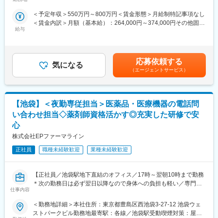
事業所
■新薬プロジェクト95％超／常時60以上のプロジェクトが稼働
たな業務への挑戦など、多様なキャリアパスを描くことが可能で
＜予定年収＞550万円～800万円＜賃金形態＞月給制特記事項なし
プロジェクトの数やバリエーションはキャリア形成に直結するた
す。
＜賃金内訳＞月額（基本給）：264,000円～374,000円その他固定
め、CSOでの転職を考えるうえで重要なポイントです。
・外資系製薬メーカー（オンコロジー、CNS、皮膚科、眼科、循
給与
手当/月：36,000円～51,000円＜月給＞300,000円～425,000円＜
シミック・イニジオのCSO事業においては外資・内資の割合、企
環器領域）※グローバルスタディ有り
昇給有無＞有＜残業手当＞無＜給与補足＞■上記年収には、社宅
業規模、製品領域などのバランスを考慮しながら、常時60以上の
・国内製薬メーカー（皮膚科領域）
(当社負担分)と日当が含まれます。■社用車貸与と共にガソリン代
プロジェクトが稼働しています。
・国内製薬メーカー（オンコロジー、泌尿器、アレルギー領
を全額支給 ■賞与年2回（昨年度実績4.2ヶ月）、報酬改定年1回■
プロジェクト人数が100名を超える大規模なプロジェクトや、日
域） など
応募依頼する
気になる
全国勤務が可能な方は、初回給与時に30万円の一時金を支給賃金
本市場への新規参入する企業のプロジェクトなど、規模やミッシ
（エージェントサービス）
はあくまでも目安の金額であり、選考を通じて上下する可能性が
ョンも多様です。
■人のキャリアに向き合う会社：
あります。月給(月額)は固定手当を含めた表記です。
ご自身の「将来こうなりたい！この経験を積みたい！」という気
■人財育成への積極投資
持ちに向き合う会社です。
【池袋】＜夜勤専従担当＞医薬品・医療機器の電話問
シミック・イニジオにとってサービス品質の源泉となるのは人財
キャリア形成に熱い営業担当がいる為いつでも気軽に相談できま
です。
す。1か月1回を目安にメンターとの定期面談あり「業務、キャリ
い合わせ担当◇薬剤師資格活かす◎充実した研修で安
そのため人財育成・能力開発は重要施策と位置づけ、積極的な投
アプラン、お悩み相談」等一緒に考える事ができます。
心
資を行っています。自己成長意欲を尊重し、業務直結の研修だけ
株式会社EPファーマライン
でなく、変化する時代に対応するビジネススキル習得も含め階層
変更の範囲：会社の定める業務
ごとにプログラムを展開し、会社全体の価値を高める取り組みを
正社員
職種未経験歓迎
業種未経験歓迎
行っています。
■家族も安心な手厚い福利厚生
【正社員／池袋駅地下直結のオフィス／17時～翌朝10時まで勤務
社員がワークライフバランスをとりながらパフォーマンスを発揮
＊次の勤務日は必ず翌日以降なので身体への負担も軽い／専門知
仕事内容
できる制度があります。社員と社員のご家族が安心し、仕事もプ
識を活かしてご活躍】
ライベートも充実して活躍できるよう、福利厚生制度を整備して
＜勤務地詳細＞本社住所：東京都豊島区西池袋3-27-12 池袋ウェ
います。
■職務内容：
ストパークビル勤務地最寄駅：各線／池袋駅受動喫煙対策：屋内
特に転勤を伴うことのあるMR職については、CSO業界トップク