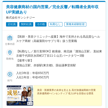
美容健康商材の国内営業／完全反響／転職者全員年収
UP実績あり
株式会社サンシナジー
正社員
契約社員
その他
転勤なし
業種未経験歓迎
【医師・美容クリニックへ提案】海外で支持される高品質なヘル
スケア商材（高級製剤やサプリ等）扱う営業職
仕事内容
【転勤なし／直行直帰OK】銀座線、南北線「溜池山王駅」 直結東
京都千代田区永田町2丁目11-1 山王パークタワー3階
勤務地
【最寄り駅】
溜池山王駅、赤坂駅(東京都)、国会議事堂前駅
入社3年目：年収650万円
入社1年目：年収450万円
給与
美容・医療業界の未来を支える 高付加価値商材の営業
高単価商材×インセンティブ 収入UPを目指せる環境