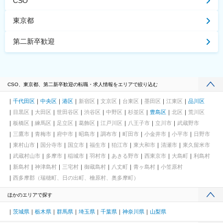
CSO
東京都
第二新卒歓迎
CSO、東京都、第二新卒歓迎の転職・求人情報をエリアで絞り込む
千代田区
中央区
港区
新宿区
文京区
台東区
墨田区
江東区
品川区
目黒区
大田区
世田谷区
渋谷区
中野区
杉並区
豊島区
北区
荒川区
板橋区
練馬区
足立区
葛飾区
江戸川区
八王子市
立川市
武蔵野市
三鷹市
青梅市
府中市
昭島市
調布市
町田市
小金井市
小平市
日野市
東村山市
国分寺市
国立市
福生市
狛江市
東大和市
清瀬市
東久留米市
武蔵村山市
多摩市
稲城市
羽村市
あきる野市
西東京市
大島町
利島村
新島村
神津島村
三宅村
御蔵島村
八丈町
青ヶ島村
小笠原村
西多摩郡（瑞穂町、日の出町、檜原村、奥多摩町）
ほかのエリアで探す
茨城県
栃木県
群馬県
埼玉県
千葉県
神奈川県
山梨県