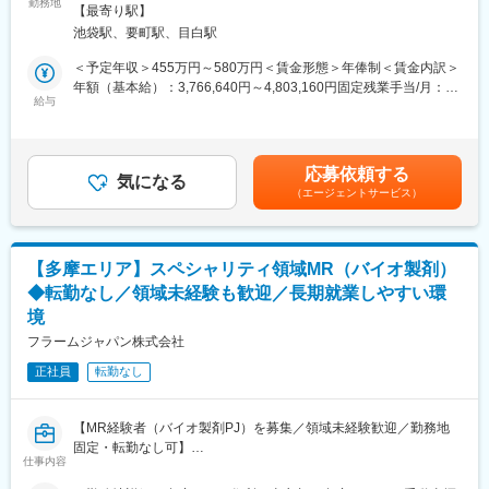
＜メディカルコミュニケーター（DI職）とは？＞
勤務地
全面禁煙変更の範囲：会社の定める事業所
【最寄り駅】
ラスの借り上げ社宅制度や単身赴任のサポート制度を導入し、そ
製薬メーカーの電話問い合わせ担当として、主に医療従事者（薬
池袋駅、要町駅、目白駅
の利用率も高水準となっています。
剤師、医師など）からの問い合わせに対応します。医薬品の添付
文書や文献、FAQを活用しながら、医薬品使用における最新情報
＜予定年収＞455万円～580万円＜賃金形態＞年俸制＜賃金内訳＞
■社内認定資格制度
を回答します。
年額（基本給）：3,766,640円～4,803,160円固定残業手当/月：
製薬企業での開発パイプラインの変化にともない、当社において
給与
65,280円～83,070円（固定残業時間30時間0分/月）超過した時間
はオンコロジーをはじめスペシャリティ領域のプロジェクトが増
＜具体的な業務内容＞
外労働の残業手当は追加支給＜月額＞379,166円～483,333円（12
加しています。またスペシャリティ領域については社員の関心も
・電話問い合わせ対応
分割）（一律手当を含む）＜昇給有無＞有＜残業手当＞有＜給与
高く、これに応えるべく専門性の高い人財を育成するための社内
└1日あたり10～15件程度対応
補足＞■昇給：あり（年1回の評価制度による）■※年俸以外に決算
応募依頼する
認定資格制度を設けています。現在はオンコロジー分野で「血液
└対応後、問い合わせ内容や回答内容をシステムへインプット
気になる
賞与が年１回支給あり賃金はあくまでも目安の金額であり、選考
（エージェントサービス）
がん」と「固形がん」の2つのコースが展開されています。
し、対応記録を作成
を通じて上下する可能性があります。月給(月額)は固定手当を含め
た表記です。
変更の範囲：会社の定める業務
【具体的な問い合わせ例】
・医薬品の服用や保管方法について
【多摩エリア】スペシャリティ領域MR（バイオ製剤）
・医療機器の使用方法について
◆転勤なし／領域未経験も歓迎／長期就業しやすい環
・使用期限の確認
境
・効果・副作用について 等
フラームジャパン株式会社
※本ポジションは、「マルチ対応」チームのため、10前後のメー
正社員
転勤なし
カーの窓口を担当します。
※同じチーム内だけでなく看護師が在籍しているチームと連携を取
り、効率よく業務を進めていただきます。
【MR経験者（バイオ製剤PJ）を募集／領域未経験歓迎／勤務地
固定・転勤なし可】
■入社後のサポート：
仕事内容
（1）導入研修（配属前）
【はじめに】