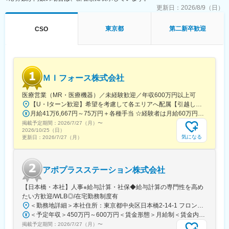
更新日：
2026/8/9（日）
また、当社では外部就労型だけでなく受託型案件も保有している
ため、将来的にはマネジメントやスペシャリスト職、本社での新
東京都
第二新卒歓迎
CSO
たな業務への挑戦など、多様なキャリアパスを描くことが可能で
す。
・外資系製薬メーカー（オンコロジー、CNS、皮膚科、眼科、循
環器領域）※グローバルスタディ有り
・国内製薬メーカー（皮膚科領域）
ＭＩフォース株式会社
・国内製薬メーカー（オンコロジー、泌尿器、アレルギー領
域） など
医療営業（MR・医療機器）／未経験歓迎／年収600万円以上可
【U・Iターン歓迎】希望を考慮して各エリアへ配属【引越し代は会社全額負担】■本社 東京都中央区築地1-13-1 銀座松竹スクエア9F■勤務エリア：（1）北海道：北海道（2）東北：青森・秋田・岩手・山形・宮城・福島（3）関東：東京・神奈川・千葉・埼玉・茨城・栃木・群馬（4）甲信越：新潟・長野・山梨（5）東海：愛知・岐阜・三重・静岡（6）北陸：富山・石川・福井（7）近畿：大阪・京都・滋賀・奈良・和歌山・兵庫（8）中国：岡山・広島・山口・島根・鳥取（9）四国：香川・徳島・高知・愛媛（10）九州：福岡・大分・宮崎・鹿児島・熊本・佐賀・長崎・沖縄※勤務地限定～全国転勤（規定あり）の選択可能※配属エリアは希望を考慮して決定いたします。希望範囲外への転勤はありません。※変更の範囲：会社の定める事業所（リモートワーク含む）
■人のキャリアに向き合う会社
月給41万6,667円～75万円＋各種手当 ☆経験者は月給60万円以上！・・・・・・■未経験者：月給41万6,667円～＋各種手当※上記には固定残業代（7万9,114円～／30時間分）を含みます。※超過分は別途全額支給いたします。◎手当を含めれば初年度から年収600万円以上も可能！・・・・・・■経験者：月給60万円～75万円＋各種手当※上記には固定残業代（11万760円～／30時間分）を含みます。※超過分は別途全額支給いたします。＜年収例＞◎初年度年収は700万円以上！◎最大年収900万円以上も目指せる♪・・・・・・＼社員の年収例／ 800万円／36歳（入社3年） 860万円／42歳（入社4年） 920万円／45歳（入社6年） ※諸手当含む
ご自身の「将来こうなりたい！この経験を積みたい！」という気
掲載予定期間：
持ちに向き合う会社です。キャリア形成に熱い営業担当がいる為
2026/7/27（月）
〜
2026/10/25（日）
いつでも気軽に相談できます。
気になる
更新日：
2026/7/27（月）
1か月1回を目安にメンターとの定期面談あり「業務、キャリアプ
ラン、お悩み相談」等一緒に考える事ができます。
アポプラスステーション株式会社
変更の範囲：会社の定める業務
【日本橋・本社】人事※給与計算・社保◆給与計算の専門性を高め
たい方歓迎/WLB◎/在宅勤務制度有
＜勤務地詳細＞本社住所：東京都中央区日本橋2-14-1 フロントプレイス日本橋勤務地最寄駅：各線／日本橋駅受動喫煙対策：敷地内喫煙可能場所あり変更の範囲：会社の定める事業所
＜予定年収＞450万円～600万円＜賃金形態＞月給制＜賃金内訳＞月額（基本給）：243,000円～330,300円固定残業手当/月：57,000円～77,700円（固定残業時間30時間0分/月）超過した時間外労働の残業手当は追加支給＜月給＞300,000円～408,000円（一律手当を含む）＜昇給有無＞有＜残業手当＞有＜給与補足＞※上記金額にスキル・ご経験に応じて加算する可能性がございます※給与詳細は、経験・スキルを考慮した上で決定。■昇給：年1回（4月）賃金はあくまでも目安の金額であり、選考を通じて上下する可能性があります。月給(月額)は固定手当を含めた表記です。
掲載予定期間：
2026/7/27（月）
〜