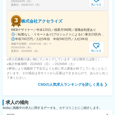
2026/10/25（日）
気になる
更新日：
2026/7/27（月）
株式会社アクセライズ
WEBデザイナー／年休125日／残業月5時間／退職金制度あり
◇転勤なし・リモートあり(プロジェクトによる)◇東京23区内を中心としたプロジェクト先▽勤務エリア・東京都内を中心とした一都三県・東京23区内のプロジェクトが中心・プロジェクトによりリモートワークあり・千葉、埼玉、神奈川にも案件あり。強制はなし。■東京本社／東京都千代田区神田小川町1-5-1 神田御幸ビル8F
年収700万円／入社5年目 年収590万円／入社3年目
掲載予定期間：
2026/7/30（木）
〜
2026/10/28（水）
気になる
更新日：
2026/8/5（水）
※求人応募数の多い順にランキングしています（非公開求人は除く）。
※集計対象期間：2026/8/2（日）～2026/8/8（土）
※事情により掲載終了予定日よりも前に求人募集が終了していることもご
ざいます。その場合は当サイトから応募はできませんので、あらかじめご
了承ください。
CSO
の人気求人ランキングを詳しく見る
求人の傾向
dodaに掲載中の求人に関するデータを、カテゴリごとにご紹介します。