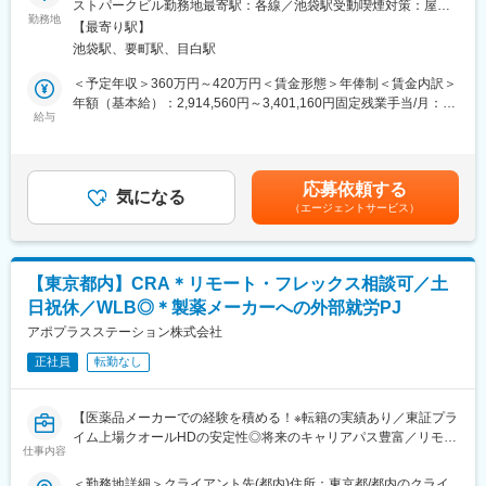
ストパークビル勤務地最寄駅：各線／池袋駅受動喫煙対策：屋内
◎製薬会社が主催もしくは共催する、医療用医薬品に関する講演
い環境です。
勤務地
変更の範囲：会社の定める業務
全面禁煙変更の範囲：会社の定める事業所
【最寄り駅】
会における演者（医師など）の発表用資料について、プロモーシ
池袋駅、要町駅、目白駅
ョンコード等の倫理規定を遵守した内容となっているか、厳正に
■キャリアパス：
レビュー（＝審査）する業務です。
MRとしての経験を積んだ後のキャリアパスとしましては、「別の
＜予定年収＞360万円～420万円＜賃金形態＞年俸制＜賃金内訳＞
◎クライアントである製薬企業から依頼を受け、レビュー担当者
プロジェクトに参加して、幅広く経験値を高める」「プロジェク
年額（基本給）：2,914,560円～3,401,160円固定残業手当/月：
が第三者の立場から公平公正に審査をしていきます。
ト配属先の企業に正社員MRとして入社し、キャリアアップ」等、
給与
57,120円～66,570円（固定残業時間30時間0分/月）超過した時間
さまざまなキャリアの選択肢が用意されています。
外労働の残業手当は追加支給＜月額＞300,000円～350,000円（12
＜プロモーションコードとは？＞
分割）（一律手当を含む）＜昇給有無＞有＜残業手当＞有＜給与
製薬会社が、自社製品のプロモーション活動（情報の提供・収
【研修体制】
補足＞■昇給：能力評価年1回（目標管理制度による評価）■年間
応募依頼する
集・伝達活動すべてを含んだ総称）を行う際に、守るべき行動基
「MR導入研修」を入社後1週間～2ヶ月間は実施します。営業ス
気になる
賞与：年俸制のため支給なし■決算賞与：年1回賃金はあくまでも
（エージェントサービス）
準を示したもの。
キルや専門知識をMR育成経験の豊富なトレーナーから学び、基礎
目安の金額であり、選考を通じて上下する可能性があります。月
を固めます。その後、製品知識を学ぶための研修プログラムに、
給(月額)は固定手当を含めた表記です。
■本業務が求められる背景：
配属先のメーカーとともに参加。また「MR認定試験のための対策
これまでは、製薬企業が自社内で講演会スライドの事前審査を実
プログラム」を現場に配属されてからも、試験の合格までしっか
【東京都内】CRA＊リモート・フレックス相談可／土
施していましたが、コンプライアンスの観点から、現在では外部
りとサポートします。
日祝休／WLB◎＊製薬メーカーへの外部就労PJ
委託が主流となってきています。
アポプラスステーション株式会社
変更の範囲：会社の定める業務
■魅力ポイント：
正社員
転勤なし
当社は、スライド審査のアウトソーサー先駆者であり、業界トッ
プクラスの受注数を誇り、幅広い領域に対応しております。
※約100名程度のスライドレビュー部門スタッフが活躍しておりま
【医薬品メーカーでの経験を積める！※転籍の実績あり／東証プラ
す。
イム上場クオールHDの安定性◎将来のキャリアパス豊富／リモー
仕事内容
ト・フレックス・土日祝休み・WLBを整え働き方改善】
■働きやすい環境：
＜勤務地詳細＞クライアント先(都内)住所：東京都/都内のクライ
・残業時間：20h以内