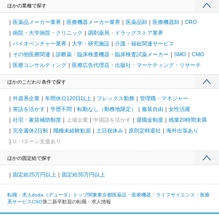
ほかの業種で探す
医薬品メーカー業界
医療機器メーカー業界
医薬品卸
医療機器卸
CRO
病院・大学病院・クリニック
調剤薬局・ドラッグストア業界
バイオベンチャー業界
大学・研究施設
介護・福祉関連サービス
その他医療関連
診断薬・臨床検査機器・臨床検査試薬メーカー
SMO
CMO
医療コンサルティング
医療広告代理店・出版社・マーケティング・リサーチ
ほかのこだわり条件で探す
外資系企業
年間休日120日以上
フレックス勤務
管理職・マネジャー
英語を活かす
学歴不問
転勤なし（勤務地限定）
服装自由
女性活躍
社宅・家賃補助制度
上場企業
中国語を活かす
退職金制度
残業20時間未満
完全週休2日制
職種未経験歓迎
土日祝休み
原則定時退社
海外出張あり
U・Iターン支援あり
ほかの固定給で探す
固定給25万円以上
固定給35万円以上
転職・求人doda（デューダ）トップ
関東
東京都
医薬品・医療機器・ライフサイエンス・医療
系サービス
CSO
第二新卒歓迎の転職・求人情報