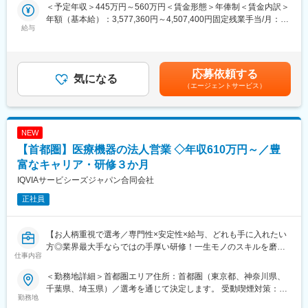
を回答します。
・育児休業復帰率：96％（2024年度）
＜予定年収＞445万円～560万円＜賃金形態＞年俸制＜賃金内訳＞
年額（基本給）：3,577,360円～4,507,400円固定残業手当/月：
＜具体的な業務内容＞
給与
■当社について：
72,720円～91,050円（固定残業時間30時間0分/月）超過した時間
・電話問い合わせ対応
当社は、EPSグループの一員として、医薬品・医療・医療機器・
外労働の残業手当は追加支給＜月額＞370,833円～466,666円（12
└1日あたり7～10件程度対応
ヘルスケア業界に特化し、「DIサービス -コンタクトセンターサー
分割）（一律手当を含む）＜昇給有無＞有＜残業手当＞有＜給与
└対応後、問い合わせ内容や回答内容をシステムへインプット
ビス-」「BPOサービス」「医療機器サポートサービス」「マルチ
補足＞■昇給：あり（年1回の評価制度による）■※年俸以外に決算
応募依頼する
し、対応記録を作成
気になる
チャネルプロモーションサービス」「ヘルスケアサポートサービ
賞与が年１回支給あり賃金はあくまでも目安の金額であり、選考
（エージェントサービス）
ス」の5つの基軸サービスにおいて、 常にお客様のニーズにお応
を通じて上下する可能性があります。月給(月額)は固定手当を含め
【具体的な問い合わせ例】
えできるソリューションを開発・提供しています。
た表記です。
・医薬品の服用や保管方法について
・使用期限の確認
変更の範囲：会社の定める業務
NEW
・効果・副作用について 等
【首都圏】医療機器の法人営業 ◇年収610万円～／豊
※本ポジションは、「マルチ対応」チームのため、一つのメーカー
富なキャリア・研修３か月
担当としてではなく、幅広いメーカーの医療用医薬品に携わるこ
IQVIAサービシーズジャパン合同会社
とができます。
正社員
※空いている時間は製品や疾患に関する勉強が出来ますので、最新
の知識に触れながら、?々情報をアップデートして頂ける環境で
す。
【お人柄重視で選考／専門性×安定性×給与、どれも手に入れたい
方◎業界最大手ならではの手厚い研修！一生モノのスキルを磨く
■入社後のサポート：
仕事内容
／マーケ・コンサル・管理部門など将来のキャリアパス豊富】
（1）導入研修（配属前）
・一般的な薬学知識と電話応対スキルを中心に学びます。
＜勤務地詳細＞首都圏エリア住所：首都圏（東京都、神奈川県、
＼そもそも「IQVIA」とは？／
・薬学に関する資料の読み方や、電話の取り方、声のトーン、話
千葉県、埼玉県）／選考を通じて決定します。 受動喫煙対策：そ
IQVIAはヘルスケア業界で活躍する企業様を様々な側面から支援す
勤務地
し方などオペレーターとして必要な技術をゼロから学ぶことがで
の他（主要勤務地は屋内全面禁煙だが、就業先の規則に準ずる）