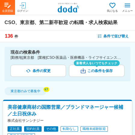
会員登録
ログイン
気になる
メニュー
CSO、東京都、第二新卒歓迎
の転職・求人検索結果
136
条件で並び替え
件
現在の検索条件
[勤務地]東京都 [業種]CSO-医薬品・医療機器・ライフサイエンス・医療系サービス [詳細条件](募集・採用情報)第二新卒歓迎
新着求人をいつでもチェック
条件の変更
この条件を保存
東京都
のみで募集中
美容健康商材の国際営業／ブランドマネージャー候補
／土日祝休み
株式会社サンシナジー
正社員
契約社員
その他
転勤なし
職種未経験歓迎