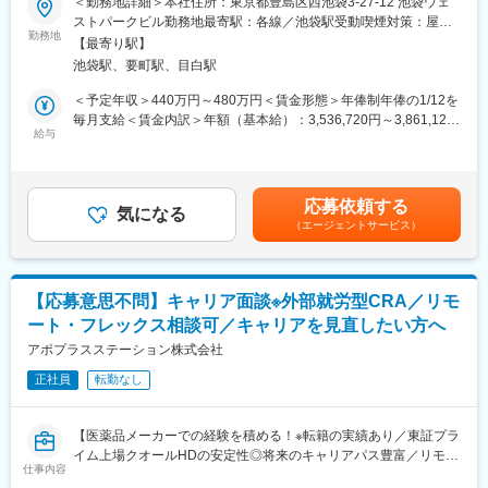
＜勤務地詳細＞本社住所：東京都豊島区西池袋3-27-12 池袋ウェ
・問い合わせ相手：患者様や患者様のご家族、医療従事者など
ストパークビル勤務地最寄駅：各線／池袋駅受動喫煙対策：屋内
・トラブルシューティングのシステムや資料を確認しながら、問
■職務内容：
勤務地
全面禁煙変更の範囲：会社の定める事業所
い合わせ対応を行います。
【最寄り駅】
製薬企業や機器メーカーの窓口担当として、医療用デバイスの使
・問い合わせ対応後には、対応記録の作成を行います。
池袋駅、要町駅、目白駅
用方法の説明・指導業務を担当していただきます。全国の患者様
やそのご家族様、医療機関からのお電話の問い合わせ対応等をお
＜予定年収＞440万円～480万円＜賃金形態＞年俸制年俸の1/12を
＜問い合わせ例＞
願いしています。
毎月支給＜賃金内訳＞年額（基本給）：3,536,720円～3,861,120
・機器の使い方、エラーに関する問い合わせ
※お問合せ例：ペン型注射器（自己注射）などのデバイス操作案
給与
円固定残業手当/月：71,940円～78,240円（固定残業時間30時間0
・機器に付随するツールについての問い合わせ
内、指導、保管方法など
分/月）超過した時間外労働の残業手当は追加支給＜月額＞
・機器の交換依頼対応 など
366,666円～400,000円（12分割）（一律手当を含む）＜昇給有無
1日の問い合わせ対応件数は7～10件程度です。
＞有＜残業手当＞有＜給与補足＞■昇給：能力評価年1回（目標管
■英語スキルについて
応募依頼する
メーカーの窓口は10～20ほどあり、様々な領域に関わることがで
気になる
理制度による評価）■決算賞与制度あり：年1回賃金はあくまでも
コールセンター運営のためのクライアントとの会議や、日々のメ
（エージェントサービス）
き、また業務に付随するマニュアル作成なども行っています。
目安の金額であり、選考を通じて上下する可能性があります。月
ールのやりとり、提出する報告資料の作成、研修資料の翻訳な
また、服薬アドヒアランス向上のサポートを目的とした、【PSP/
給(月額)は固定手当を含めた表記です。
ど、クライアントとのコミュニケーションにおいて英語を使用し
患者サポートプログラム】を行っております。患者様に正しく服
ます。特に週1回のクライアントとの定例会議では業務進捗や運営
薬してもらうため、電話やメール、SMSなど様々なコミュニケー
の課題について英語で報告、質疑応答もお任せします。
【応募意思不問】キャリア面談※外部就労型CRA／リモ
ションツールを使用し、あらゆる面で患者様をサポートしており
ート・フレックス相談可／キャリアを見直したい方へ
ます。
変更の範囲：会社の定める業務
アポプラスステーション株式会社
★子育てママも多数活躍！★
正社員
転勤なし
産休産後休暇取得率100%・育休復帰率95%なので、長期就業が
叶う職場です。
【医薬品メーカーでの経験を積める！※転籍の実績あり／東証プラ
■研修期間について：
イム上場クオールHDの安定性◎将来のキャリアパス豊富／リモー
研修期間は日勤勤務のみ（9:00～18:00）、土日祝含め月20日程
仕事内容
ト・土日祝休み・WLBを整え働き方改善】
度出勤となりますので予めご了承ください。