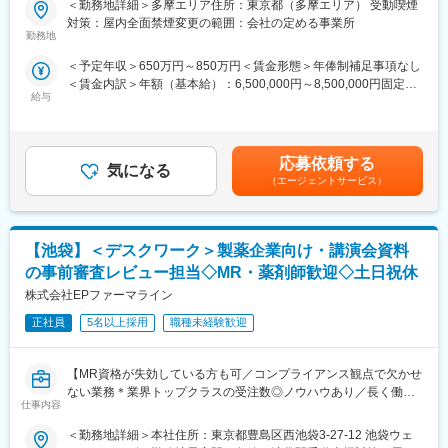
・一般的な薬学知識と電話応対スキルを中心に学びます。
＜勤務地詳細＞多摩エリア住所：東京都（多摩エリア） 受動喫煙
今回は、希少疾患領域（バイオ製剤）を担当いただくMRを募集し
・薬学に関する資料の読み方や、電話の取り方、声のトーン、話
対策：屋内全面禁煙変更の範囲：会社の定める事業所
ます。
勤務地
し方などオペレーターとして必要な技術をゼロから学ぶことがで
き、自信をもって現場配属できるようにサポートします。
＜予定年収＞650万円～850万円＜賃金形態＞年俸制補足事項なし
【業務内容】
＜賃金内訳＞年額（基本給）：6,500,000円～8,500,000円固定残
MR業務全般（新薬投入時の営業サポート等）を担当します。
（2）製品研修
給与
業手当/月：80,000円（固定残業時間40時間0分/月～40時間0分/
■新薬投入時のプロモーション
・配属後は、担当する医薬品や疾患についての知識をしっかり学
月）超過した時間外労働の残業手当は追加支給＜月額＞621,666
■既存品の市場拡大
びます。また、先輩社員を相手に問い合わせ対応の練習をし、よ
円～788,333円（12分割）（一律手当を含む）＜昇給有無＞有＜
■病院市場攻略 等
りスキルを磨いていきます。
残業手当＞有＜給与補足＞※給与詳細は経験・能力・資格等を踏ま
各製薬企業の戦略にしたがい、上記の業務に取り組み、しっかり
応募依頼する
・最初は、先輩社員が一緒に電話対応を聞いてくれるので、安心
気になる
えて同社規定により決定■昇給：年1回賃金はあくまでも目安の金
とクライアントとの信頼関係を築いていきます。
（エージェントサービス）
して対応することができます。また、わからないことは、上司や
額であり、選考を通じて上下する可能性があります。月給(月額)は
周りのメンバーが常にサポートしてくれるので、一人で抱えるこ
固定手当を含めた表記です。
【CSO所属のMRとは】
とはありません。
医薬品・医療機器メーカーなどから依頼を受け、クライアントの
【池袋】＜デスクワーク＞製薬企業向け・講演会資料
営業活動を受託する企業のことです。
■働き方：
正社員のMRとして働きながら、経験次第でメーカー側への転籍の
の事前審査レビュー担当◇MR・薬剤師歓迎◇土日祝休
・残業5h程度
チャンスもございます◎
・勤務時間：17時～翌朝10時
株式会社EPファーマライン
※勤務終了後、当日17:00から再度勤務が入ることはありません
【魅力ポイント】
正社員
5名以上採用
職種未経験歓迎
※必ず翌日以降（最短でも翌日の17:00～）の勤務となります
■勤務地固定・転勤なしが可能で、腰を据えて長期的に働くことが
可能です。
＜シフトについて＞
【MR資格が失効している方も可／コンプライアンス観点で欠かせ
・毎月15日までに希望日程を出していただき、その月の20日以降
ない業務＊業界トップクラスの受注数◎ノウハウあり／長く働け
■ワークライフバランスを整えやすい環境◎：
に翌月のシフト表を配布する流れで決まります。基本的に希望を
仕事内容
る環境が整う】
土日祝休み・完全週休2日で、お休みもしっかり取得いただけま
元にシフトは作成しますし、難しい場合も一度相談させていただ
す。また女性も多く活躍しており、産休育休取得や復帰実績も非
くことが多いです。
＜勤務地詳細＞本社住所：東京都豊島区西池袋3-27-12 池袋ウェ
■職務内容：
常に高く、ライフイベントにも理解があるため、長期就業しやす