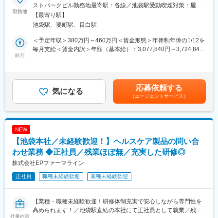
★9割以上が未経験入社◎前職がMRや薬剤師の方が活躍していま
りますので、企業やコールセンターでのご就業が初めての方でも
ストパークビル勤務地最寄駅：各線／池袋駅受動喫煙対策：屋内
す★
勤務地
安心してご入社し、チームを支えるプロフェッショナル集団の一
全面禁煙変更の範囲：会社の定める事業所
【最寄り駅】
翼として活躍できる環境です！
池袋駅、要町駅、目白駅
＜魅力ポイント＞
◎デスクワーク！池袋駅地下直結のオフィス
■当社について：
＜予定年収＞380万円～460万円＜賃金形態＞年俸制年俸の1/12を
◎18時定時で残業ほぼ無・土日祝休みで仕事とプライベートを両
EPファーマラインは、EPSグループの一員として、医薬品・医
毎月支給＜賃金内訳＞年額（基本給）：3,077,840円～3,724,840
立！
給与
療・医療機器・ヘルスケア業界に特化し、「DIサービス -コンタク
円固定残業手当/月：60,180円～72,930円（固定残業時間30時間0
◎子育てママも多数活躍！産休産後休暇取得率100%・育休復帰率
トセンターサービス-」「BPOサービス」「医療機器サポートサー
分/月）超過した時間外労働の残業手当は追加支給＜月額＞
95%なので長期就業が叶う職場です。
ビス」「マルチチャネルプロモーションサービス」「ヘルスケア
316,666円～383,333円（12分割）（一律手当を含む）＜昇給有無
サポートサービス」の5つの基軸サービスにおいて、 常にお客様
＞有＜残業手当＞有＜給与補足＞※前職を考慮致します。■昇給：
応募依頼する
■職務内容：
気になる
のニーズにお応えできるソリューションを開発・提供していま
能力評価年1回（目標管理制度による評価）■別途、決算賞与制度
（エージェントサービス）
＜メディカルコミュニケーター（DI職）とは？＞
す。
あり賃金はあくまでも目安の金額であり、選考を通じて上下する
製薬メーカーの電話問い合わせ担当として、主に医療従事者（薬
可能性があります。月給(月額)は固定手当を含めた表記です。
剤師、医師など）からの問い合わせに対応します。医薬品の添付
文書や文献、FAQを活用しながら、医薬品使用における最新情報
※ご経験や面接評価によっては、契約社員スタートの可能性がござ
NEW
を回答します。
います。（契約3ヶ月ごと）
【池袋本社／未経験歓迎！】ヘルスケア製品の問い合
●契約の更新：有 更新理由（業務習熟度・勤務実績等）
＜具体的な業務内容＞
わせ業務 ◆正社員／残業ほぼ無／充実した研修◎
●更新上限：有 通算契約期間上限５年
・電話問い合わせ対応
株式会社EPファーマライン
└1日あたり20件程度対応
正社員
職種未経験歓迎
業種未経験歓迎
└対応後、問い合わせ内容や回答内容をシステムへインプット
変更の範囲：会社の定める業務
し、対応記録を作成
【業種・職種未経験歓迎！研修体制充実で安心しながら専門性を
【具体的な問い合わせ例】
高められます！／池袋駅直結の本社にて正社員として就業／残業
・医薬品の服用や保管方法について
仕事内容