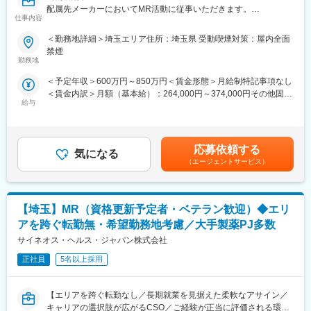
配属先メーカーにおいてMR活動に従事いただきます。
部への異動も可能です。
仕事内容
※病院の経営コンサル、医薬品メーカーのマーケティング支援、人
■特徴と魅力：
事担当者などの管理部門など
＜勤務地詳細＞埼玉エリア住所：埼玉県 受動喫煙対策：屋内全面
(1)シミックグループの安定性とシナジー効果…安定した財務基盤
（３）手厚い研修体制でスキルアップができます：製品研修、ス
禁煙
はもちろん、シミックグループは多数の製薬企業との取引、CRO
キル研修、学術研修と、国内最大手だからこそ仕事に必要な知識
勤務地
協会の特別顧問である中村和男氏がトップでもあり、充実した顧
やスキルをしっかりと身に付けられる研修制度があります。MRと
＜予定年収＞600万円～850万円＜賃金形態＞月給制特記事項なし
客基盤・情報量を有します。
してのスキルのみならず、データ分析、マーケティングなど多角
＜賃金内訳＞月額（基本給）：264,000円～374,000円その他固定
(2)MR認定、充実の研修制度…MRセンターが定める6科目300時
的にヘルスケアのプロフェッショナル人材を育成する研修制度を
給与
手当/月：36,000円～51,000円＜月給＞300,000円～425,000円＜
間、クライアントによる製品研修、独自の継続研修年間合計40時
整備しています。
昇給有無＞有＜残業手当＞無＜給与補足＞■上記年収には、社宅
間以上など、社員育成に多大な投資をしています。
(当社負担分)と日当が含まれます。■社用車貸与と共にガソリン代
(3)業界トップクラスの手当…貸上社宅制度（転勤の有無に関わら
【IQVIAサービシーズジャパンについて】
を全額支給 ■賞与年2回（昨年度実績4.2ヶ月）、報酬改定年1回賃
ず家賃の60%を会社負担。持家からの通勤者等一部を除く)、外勤
・世界100以上の国と地域／8万人の社員が、医薬品の臨床開発～
応募依頼する
気になる
金はあくまでも目安の金額であり、選考を通じて上下する可能性
日当1500円/日、3年以上勤務の方は退職金支給、各種保養所、社
プロモーションに携わり、市場を流通するほぼすべての医薬品に
（エージェントサービス）
があります。月給(月額)は固定手当を含めた表記です。
用車貸与と共にガソリン代を全額支給、勤務地の優遇など社員を
関与しています
長期的に大切にする考えがあります。
・日本においても業界トップシェアを誇り、常時100以上のPJが
(4)豊富なキャリアパス…MRとしてキャリアを積みたい方、専門
稼働しています
【埼玉】MR（資格更新予定者・ベテラン歓迎）◆エリ
性をより高めたい方は専門領域のMR、今後の規模拡大を目指して
いる同社だからこそ叶うマネジメント・管理職、専門性をさらに
アを跨ぐ転勤無・希望勤務地考慮／大手製薬PJ多数
高めたい方は製薬企業向けの法人営業、教育研修、事業企画など
変更の範囲：会社の定める業務
サイネオス・ヘルス・ジャパン株式会社
があります。また、シミックグループのグループ内でのキャリア
チェンジも可能です。
正社員
5名以上採用
(5)業界トップクラスの成長率…売上高、MR人数とも順調に拡大
を続けています。CSO事業を本格化したのが2007年と後発なが
【エリアを跨ぐ転勤なし／長期就業を見据えた柔軟なアサイン／
ら、業界平均成長率（5.7％※）を大きく上回って（17.8%）成長
キャリアの選択肢が広がるCSO／ご経験が正当に評価される環
を続けています。