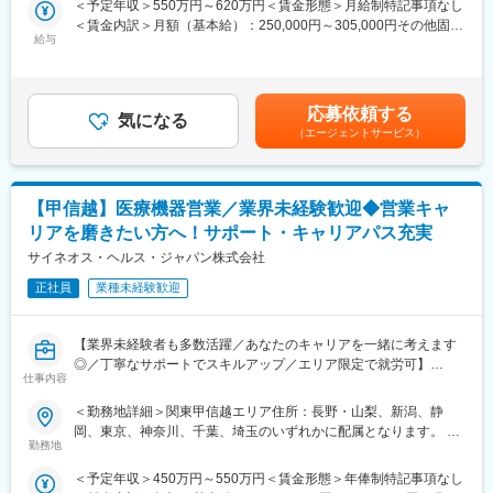
もあります。契約の更新についても著しく業務態度が悪い／業績
ずる）変更の範囲：会社の定める事業所
＜予定年収＞550万円～620万円＜賃金形態＞月給制特記事項なし
人々の命を守る商材に携わるため、社会貢献性と安定性を兼ね備
が上がっていないなどではない限りは原則更新となります。ま
＜賃金内訳＞月額（基本給）：250,000円～305,000円その他固定
えたお仕事です。
た、プロジェクトが終了してしまった場合も責任をもって再配属
給与
手当/月：35,000円＜月給＞285,000円～340,000円＜昇給有無＞
先を探します。また、過去営業成績の優秀な方ではメーカー登用
有＜残業手当＞無＜給与補足＞【残業手当について】管理監督者
■入社後の流れ
の実績もあります。
の承認の上、研究会、顧客との会議等が発生する場合、別途残業
まずはご入社から2か月間MR導入研修を受講し、MR資格を取得
手当支給する。【補足】プロジェクト稼働手当(35,000円)、外勤
応募依頼する
していただきます。
気になる
日当（1日1,500円／外勤3.5時間以上）■変動賞与制（6月・12
（エージェントサービス）
資格取得と聞くとハードルが高く思われる方もいるかもしれませ
月・3月）※平均実績6ヶ月分■インセンティブ：3月（対象者）賃
んが、当社の取得率は業界平均より20%ほど高い95%程度を維持
金はあくまでも目安の金額であり、選考を通じて上下する可能性
しています。
があります。月給(月額)は固定手当を含めた表記です。
文理問わず一から学べる環境を整えているため、専門知識は入社
【甲信越】医療機器営業／業界未経験歓迎◆営業キャ
後に身に付ける意欲があれば問題ございません。
リアを磨きたい方へ！サポート・キャリアパス充実
社員の活躍事例についての詳細は、是非こちらのURLも併せてご
覧ください。
サイネオス・ヘルス・ジャパン株式会社
https://healthcarecareerpark.iqvia.com/
正社員
業種未経験歓迎
■具体的な業務
すでに取引のある病院の医師や薬剤師に向け、医薬品の効果や副
【業界未経験者も多数活躍／あなたのキャリアを一緒に考えます
作用・適切な使用方法などの情報を提供し、薬剤のプロモーショ
◎／丁寧なサポートでスキルアップ／エリア限定で就労可】
ン活動を行っていただきます。メインの業務は情報提供となるた
仕事内容
め、価格交渉・納品・注文書の対応等は基本的に発生せず、営業
■業務内容
＜勤務地詳細＞関東甲信越エリア住所：長野・山梨、新潟、静
活動に専念できる環境です。
医療機器の営業担当者として、基幹病院などの医師や看護師など
岡、東京、神奈川、千葉、埼玉のいずれかに配属となります。 受
個人の予算はありますが、チーム内で助け合う社風が整ってお
医療従事者の方々と面談を行い、製品に関わる手技や情報提供な
勤務地
動喫煙対策：屋内全面禁煙変更の範囲：会社の定める事業所（リ
り、過度なプレッシャーなく顧客とじっくり関係構築が可能で
どの営業活動を行います。
モートワーク含む）
す。
＜予定年収＞450万円～550万円＜賃金形態＞年俸制特記事項なし
・身につくスキル