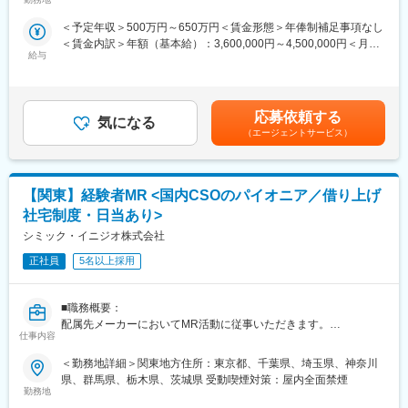
■大手製薬企業でも採用～「現場力」を養うための充実した教育体
変更の範囲：会社の定める業務
煙対策：屋内全面禁煙変更の範囲：会社の定める事業所
医療営業にチャレンジし活躍しているメンバーが多数在籍してい
制と研修コンテンツ～
＜予定年収＞500万円～650万円＜賃金形態＞年俸制補足事項なし
ます。
特定の製剤を持たないCSOだからこそ、当社の教育サポートは単
＜賃金内訳＞年額（基本給）：3,600,000円～4,500,000円＜月額
これまでの経験を活かして新たなフィールドで活躍したい方を歓
なる知識の提供だけでなく、MRとしての現場力を培うことに比重
給与
＞300,000円～375,000円（12分割）＜昇給有無＞有＜残業手当＞
迎いたします。
を置いております。
有＜給与補足＞同社は年俸制になります。別途以下のような手当
オンコロジー領域等の知識を提供するe-learningはもちろん、専門
があります。・プロジェクト賞与：会社及び個人業績により変
《おススメポイント》
領域のKOLへの営業ロールプレイングの機会もあり、生き残るMR
動・四半期一時金：10万円（四半期に1回、10万円程度支給）※た
■夜勤なし！日勤・土日祝休みで働き方改善・ワークライフバラン
としての営業スキルを身に着けることが可能です。
応募依頼する
気になる
だし支給条件有。他、永続勤務報奨金（3年勤務5万円支給、5年
スの両立が叶う！
当社の研修内容は大手製薬企業所属MR教育にも使用されておりま
（エージェントサービス）
勤務10万円…）ございます。賃金はあくまでも目安の金額であ
■明確な評価制度あり！自身の成果や頑張りが客観的に評価され、
す。
り、選考を通じて上下する可能性があります。月給(月額)は固定手
年収に反映されます。また、在籍年数が増えると永年勤続報奨金
当を含めた表記です。
や四半期一時金などの手当もアップします。つまり、やりがいや
【関東】経験者MR <国内CSOのパイオニア／借り上げ
努力がきちんと報われる報酬制度になっています。
変更の範囲：会社の定める業務
社宅制度・日当あり>
《丁寧な研修・支援体制で成長を応援！》
シミック・イニジオ株式会社
入社後は2カ月間の研修制度がありますので、未経験の方も安心し
てご応募ください！同期社員と一緒に集中的に研修を行い、その
正社員
5名以上採用
後配属先に応じた製品研修を行います。
※配属は入社後に確定する予定です。
■職務概要：
また、配属後も一人ひとりの知識とスキルレベルを上げるために
配属先メーカーにおいてMR活動に従事いただきます。
様々な研修をご用意しています。
仕事内容
■新薬プロジェクト95％超／常時60以上のプロジェクトが稼働
《あなたの想いを実現する豊富なキャリアプランとサポート体
＜勤務地詳細＞関東地方住所：東京都、千葉県、埼玉県、神奈川
プロジェクトの数やバリエーションはキャリア形成に直結するた
制！》
県、群馬県、栃木県、茨城県 受動喫煙対策：屋内全面禁煙
め、CSOでの転職を考えるうえで重要なポイントです。
志向性やその時の環境に応じてや「１つの領域で専門性を高め
勤務地
シミック・イニジオのCSO事業においては外資・内資の割合、企