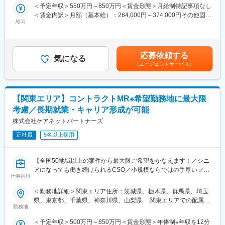
る」「幅広い疾患をカバーできるオールラウンダーになる」「本
＜予定年収＞550万円～850万円＜賃金形態＞月給制特記事項なし
業規模、製品領域などのバランスを考慮しながら、常時60以上の
社部門（マネージャー、研修部門など）へのキャリアチェンジ」
＜賃金内訳＞月額（基本給）：264,000円～374,000円その他固定
プロジェクトが稼働しています。
など幅広いキャリアプランがあります。また、弊社のマネージャ
給与
手当/月：36,000円～51,000円＜月給＞300,000円～425,000円＜
プロジェクト人数が100名を超える大規模なプロジェクトや、日
ーのほとんどは、MRからキャリアをチェンジしているメンバーで
昇給有無＞有＜残業手当＞無＜給与補足＞■上記年収には、社宅
本市場への新規参入する企業のプロジェクトなど、規模やミッシ
す。担当マネージャーが定期的に面談を行い、分からないことや
(当社負担分)と日当が含まれます。■社用車貸与と共にガソリン代
ョンも多様です。
将来のキャリアに関してサポートをしていきます。
を全額支給 ■賞与年2回（昨年度実績4.2ヶ月）、報酬改定年1回■
応募依頼する
気になる
全国勤務が可能な方は、初回給与時に30万円の一時金を支給賃金
■年齢も経験も多様な人財が活躍
《職種に関して》
（エージェントサービス）
はあくまでも目安の金額であり、選考を通じて上下する可能性が
シミック・イニジオはほぼ全員が中途採用です。それぞれ異なる
■MRとは主に医師や薬剤師等へ、担当製品の情報提供を行いま
あります。月給(月額)は固定手当を含めた表記です。
バックグラウンドを持ち、その経験を活かして活動しています。
す。担当施設の患者様に応じた情報提供や、担当製品の処方後の
社員の年齢分布も幅広く、20代～60代まで在籍しています。社員
情報収集を行います。
【関東エリア】コントラクトMR※希望勤務地に最大限
の経験の多様性は、変革期にある製薬業界にあって、私たちの事
業を支える重要な要素です。
変更の範囲：会社の定める業務
考慮／長期就業・キャリア形成が可能
株式会社ケアネットパートナーズ
■人財育成への積極投資
シミック・イニジオにとってサービス品質の源泉となるのは人財
正社員
5名以上採用
です。
そのため人財育成・能力開発は重要施策と位置づけ、積極的な投
【全国50地域以上の案件から最大限ご希望をかなえます！／シニ
資を行っています。自己成長意欲を尊重し、業務直結の研修だけ
アになっても働き続けられるCSO／小規模ならではの手厚いフォ
でなく、変化する時代に対応するビジネススキル習得も含め階層
仕事内容
ロー】
ごとにプログラムを展開し、会社全体の価値を高める取り組みを
行っています。
＜勤務地詳細＞関東エリア住所：茨城県、栃木県、群馬県、埼玉
■業務内容：
県、東京都、千葉県、神奈川県、山梨県 関東エリアでの配属と
コントラクトMRとして大手製薬会社（国内／外資）のPJTへの配
■家族も安心な手厚い福利厚生
勤務地
なります。受動喫煙対策：屋内全面禁煙
属となります。担当エリアの医療機関に訪問し、医療従事者に対
社員がワークライフバランスをとりながらパフォーマンスを発揮
＜予定年収＞500万円～850万円＜賃金形態＞年俸制※年収を12分
して医薬品情報の伝達や、安全性や有効性情報をご提供いただき