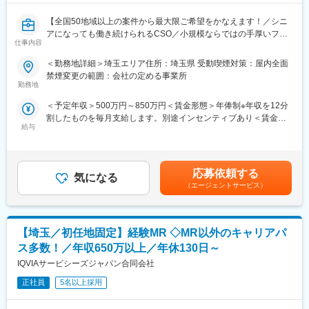
【全国50地域以上の案件から最大限ご希望をかなえます！／シニ
アになっても働き続けられるCSO／小規模ならではの手厚いフォ
仕事内容
ロー】
＜勤務地詳細＞埼玉エリア住所：埼玉県 受動喫煙対策：屋内全面
■業務内容
禁煙変更の範囲：会社の定める事業所
コントラクトMRとして大手製薬会社（国内／外資）のPJTへの配
勤務地
属となります。
＜予定年収＞500万円～850万円＜賃金形態＞年俸制※年収を12分
PJT期間は1年～3年で、MRの資格・経験をお持ちの方であればご
割したものを毎月支給します。別途インセンティブあり＜賃金内
活躍いただけます。
給与
訳＞年額（基本給）：3,600,000円～6,660,000円固定残業手当/
ライフスタイルとキャリアプランに合わせて全国50地域以上の案
月：80,000円～110,000円（固定残業時間40時間0分/月）超過し
件から勤務地をご提案させていただきます。
た時間外労働の残業手当は追加支給＜月額＞380,000円～665,000
年収は現職考慮（モデル年収：20代650万、40代後半850万）領
円（12分割）（一律手当を含む）＜昇給有無＞有＜残業手当＞有
域を変えてのPJT打診も可能です。また、無期雇用派遣となるた
応募依頼する
気になる
＜給与補足＞※面接を通して、ご経験やスキルにより当社規定に基
め、ＰＪＴの期間外もベース給与は保証いたします。
（エージェントサービス）
づき決定いたします。■昇給、インセンティブあり■モデル年収：
20代650万、40代後半850万賃金はあくまでも目安の金額であ
■当社で働く魅力
り、選考を通じて上下する可能性があります。月給(月額)は固定手
（1）最大限希望を考慮します
当を含めた表記です。
【埼玉／初任地固定】経験MR ◇MR以外のキャリアパ
全国50地域以上のPJTからご提案し、なるべくご希望の勤務地に
アサインが可能です。また、次の契約での再配属の際の地域もし
ス多数！／年収650万以上／年休130日～
っかり考慮いたします。これは小規模ならではの社内バッティン
IQVIAサービシーズジャパン合同会社
グの少なさも大きく影響しています。
（2）小規模ならではの手厚いサポート
正社員
5名以上採用
CSO業界で10年以上のキャリアを持つ社員が、あなたの生涯のわ
たる「キャリア形成」を丁寧にサポートします。その繋がりやノ