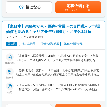
《おススメポイント》
も実施しており、日々の業務だけでなく中長期的な視点での相談
四半期一時金：10万円（四半期に1回、10万円程度支給）※ただし
■夜勤なし！日勤・土日祝休みで働き方改善・ワークライフバラン
応募依頼する
も可能です。また、クライアント・社内評価に基いた明確な評価
気になる
支給条件有。他、永続勤務報奨金（3年勤務5万円支給、5年勤務
スの両立が叶う！
（エージェントサービス）
制度により、キャリアや年収アップに向けた目標を定めやすい環
10万円…）ございます。賃金はあくまでも目安の金額であり、選
■明確な評価制度あり！自身の成果や頑張りが客観的に評価され、
境です。
考を通じて上下する可能性があります。月給(月額)は固定手当を含
年収に反映されます。また、在籍年数が増えると永年勤続報奨金
めた表記です。
や四半期一時金などの手当もアップします。つまり、やりがいや
少しでも医療業界でキャリア形成したい！というお気持ちのある
【東日本】未経験から＜医療×営業＞の専門職へ／市場
努力がきちんと報われる報酬制度になっています。
方は是非ご応募ください！
価値を高めるキャリア◆年収500万～／年休125日
《丁寧な研修・支援体制で成長を応援！》
シミック・イニジオ株式会社
変更の範囲：会社の定める業務
入社後は2カ月間の研修制度がありますので、未経験の方も安心し
てご応募ください！同期社員と一緒に集中的に研修を行い、その
正社員
5名以上採用
職種未経験歓迎
業種未経験歓迎
後配属先に応じた製品研修を行います。
※配属は入社後に確定する予定です。
【未経験から医療業界（MR職）へ挑戦×3ヶ月研修で安心／年収
また、配属後も一人ひとりの知識とスキルレベルを上げるために
500万～＋手当充実で収入アップ可／大手製薬会社を経験しなが
様々な研修をご用意しています。
仕事内容
ら成長／異業種出身者が活躍】
《あなたの想いを実現する豊富なキャリアプランとサポート体
＜勤務地詳細＞東日本エリア住所：北海道青森県秋田県岩手県宮
＜入社月について＞
制！》
城県山形県福島県茨城県栃木県群馬県埼玉県東京都千葉県神奈川
この求人は10月1日入社の求人となります
志向性やその時の環境に応じてや「１つの領域で専門性を高め
勤務地
県山梨県新潟県 長野県静岡県のいずれか予定受動喫煙対策：屋内
※入社後は合同研修からスタート
る」「幅広い疾患をカバーできるオールラウンダーになる」「本
全面禁煙変更の範囲：会社の定める事業所
＜予定年収＞500万円～600万円＜賃金形態＞月給制特記事項なし
入社月が決まっているため同期も多く安心してスタート可能
社部門（マネージャー、研修部門など）へのキャリアチェンジ」
＜賃金内訳＞月額（基本給）：235,000円～263,000円その他固定
など幅広いキャリアプランがあります。また、弊社のマネージャ
給与
手当/月：36,000円～43,000円＜月給＞271,000円～306,000円＜
＜MR（医薬情報担当者）とは＞
ーのほとんどは、MRからキャリアをチェンジしているメンバーで
昇給有無＞有＜残業手当＞無＜給与補足＞■上記年収には、社宅
医師や薬剤師に対して薬の情報を伝え、「正しく使ってもらうた
す。担当マネージャーが定期的に面談を行い、分からないことや
(当社負担分)と日当が含まれます。■社用車貸与と共にガソリン代
めのサポート」をする仕事です
将来のキャリアに関してサポートをしていきます。
を全額支給 ■賞与年2回（昨年度実績4.2ヶ月）、報酬改定年1回■