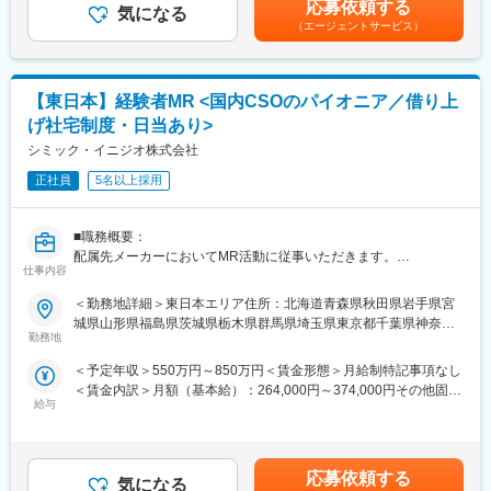
具体的には、「どんな病気に効くか（効果）／安全性（副作用や
応募依頼する
気になる
全国勤務が可能な方は、50万円の一時金を支給(3ヶ月の試用期間
注意点）／品質に問題はないか」をわかりやすく伝えます
《職種に関して》
（エージェントサービス）
後の翌月給与で支給)賃金はあくまでも目安の金額であり、選考を
また、現場で使われた際の声を聞き取り製薬会社へ届け、より良
■MRとは主に医師や薬剤師等へ、担当製品の情報提供を行いま
通じて上下する可能性があります。月給(月額)は固定手当を含めた
い薬づくりにも貢献します
す。担当施設の患者様に応じた情報提供や、担当製品の処方後の
表記です。
自分が関わった薬が患者様の治療につながり、感謝されるやりが
情報収集を行います。
【東日本】経験者MR <国内CSOのパイオニア／借り上
いのある仕事です
変更の範囲：会社の定める業務
げ社宅制度・日当あり>
＼＼求人のポイント／／
シミック・イニジオ株式会社
◎未経験から医療業界へ｜大手製薬会社のプロジェクトで働ける
◎3ヶ月研修＋OJTでゼロから育成｜専門性の高いキャリア形成
正社員
5名以上採用
◎年収500万円～＋社宅補助あり｜収入アップ可能
◎異業種出身者（営業、接客、旅行・ホテル、介護、公務員、教
■職務概要：
員など）が活躍中
配属先メーカーにおいてMR活動に従事いただきます。
仕事内容
■入社後の流れ
■新薬プロジェクト95％超／常時60以上のプロジェクトが稼働
▽約3ヶ月の研修（医療知識・業務理解）
＜勤務地詳細＞東日本エリア住所：北海道青森県秋田県岩手県宮
プロジェクトの数やバリエーションはキャリア形成に直結するた
▽現場配属（4ヶ月目～）※マネージャーなど周囲のサポートを受
城県山形県福島県茨城県栃木県群馬県埼玉県東京都千葉県神奈川
め、CSOでの転職を考えるうえで重要なポイントです。
けながら実務習得
勤務地
県山梨県新潟県 長野県静岡県のいずれか予定受動喫煙対策：屋内
シミック・イニジオのCSO事業においては外資・内資の割合、企
▽キャリア形成（MR経験者スペシャリスト・管理職や本社管理職
全面禁煙
＜予定年収＞550万円～850万円＜賃金形態＞月給制特記事項なし
業規模、製品領域などのバランスを考慮しながら、常時60以上の
へのキャリアアップ＆キャリアチェンジの可能性アリ）
＜賃金内訳＞月額（基本給）：264,000円～374,000円その他固定
プロジェクトが稼働しています。
給与
手当/月：36,000円～51,000円＜月給＞300,000円～425,000円＜
プロジェクト人数が100名を超える大規模なプロジェクトや、日
■充実した研修制度
昇給有無＞有＜残業手当＞無＜給与補足＞■上記年収には、社宅
本市場への新規参入する企業のプロジェクトなど、規模やミッシ
・入社後3ヶ月は研修に専念（基礎から習得）
(当社負担分)と日当が含まれます。■社用車貸与と共にガソリン代
ョンも多様です。
・全員未経験入社！同期とスタートできる環境
を全額支給 ■賞与年2回（昨年度実績4.2ヶ月）、報酬改定年1回■
・配属後もマネージャーや先輩MRが成長をサポート
応募依頼する
気になる
全国勤務が可能な方は、初回給与時に30万円の一時金を支給賃金