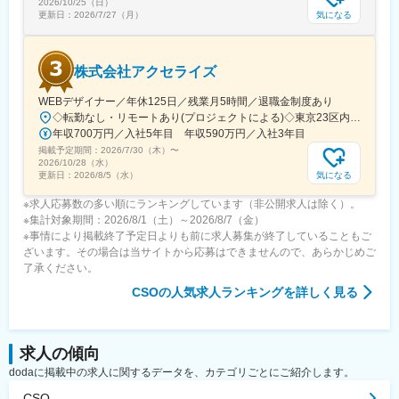
2026/10/25（日）
気になる
更新日：
2026/7/27（月）
株式会社アクセライズ
WEBデザイナー／年休125日／残業月5時間／退職金制度あり
◇転勤なし・リモートあり(プロジェクトによる)◇東京23区内を中心としたプロジェクト先▽勤務エリア・東京都内を中心とした一都三県・東京23区内のプロジェクトが中心・プロジェクトによりリモートワークあり・千葉、埼玉、神奈川にも案件あり。強制はなし。■東京本社／東京都千代田区神田小川町1-5-1 神田御幸ビル8F
年収700万円／入社5年目 年収590万円／入社3年目
掲載予定期間：
2026/7/30（木）
〜
2026/10/28（水）
気になる
更新日：
2026/8/5（水）
※求人応募数の多い順にランキングしています（非公開求人は除く）。
※集計対象期間：2026/8/1（土）～2026/8/7（金）
※事情により掲載終了予定日よりも前に求人募集が終了していることもご
ざいます。その場合は当サイトから応募はできませんので、あらかじめご
了承ください。
CSO
の人気求人ランキングを詳しく見る
求人の傾向
dodaに掲載中の求人に関するデータを、カテゴリごとにご紹介します。
CSO