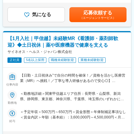
【業務内容】
■中途入社社員の年収例
ます。月給(月額)は固定手当を含めた表記です。
病院の医師や看護師、臨床工学技士などの医療従事者対し、情報
・入社3年目（MR経験者）28歳：642万（月給＋日当＋住宅手
応募依頼する
提供と提案営業を担当頂きます！基本的には既存顧客向けのルー
当）
気になる
（エージェントサービス）
ト営業がメイン(一部新規あり)で、直行直帰の勤務が多く、自身で
・入社5年目（MR経験者）33歳：712万（月給＋日当＋住宅手
スケジュール管理が可能なため、メリハリがある働き方ができま
当）
す。
多くの方が未経験からキャリアチェンジをされておりますが、医
変更の範囲：会社の定める業務
【1月入社｜甲信越】未経験MR《看護師・薬剤師歓
療機器の使用方法の提案から、治療現場でのサポートまで、一貫
迎》◆土日祝休｜薬や医療機器で健康を支える
して医療現場に携わることができ、非常に社会貢献性を感じられ
るお仕事です！
サイネオス・ヘルス・ジャパン株式会社
正社員
5名以上採用
職種未経験歓迎
業種未経験歓迎
【EPファーマラインでキャリアを築くメリット】
■優良案件多数／メーカー転籍を支援
他社では見かけないような大手メーカーの案件や最先端製品の案
【日勤・土日祝休み”で自分の時間を確保！／資格を活かし医療営
件を保有しています。また原則、将来的にクライアント先への転
業（MR）へ挑戦！／丁寧な導入研修があるので安心◎】
籍も視野に入れた内容で案件を受注しています。(＝将来的に医療
仕事内容
機器メーカーの正規社員としての勤務が可能)
《資格と想いがあれば活躍できる！》
＜勤務地詳細＞関東甲信越エリア住所：長野県・山梨県、新潟
これを可能にしている背景としては、比較的少数規模を保って運
「誰かのためになる仕事がしたい」「社会貢献につながる仕事を
県、静岡県、東京都、神奈川県、千葉県、埼玉県のいずれかに配
営を行っているからこそマネージャーの目が行き届く環境を整え
したい」という想いがあればOK！当社には、臨床経験を活かして
勤務地
属となります。 受動喫煙対策：屋内全面禁煙変更の範囲：会社の
ることができ、顧客からの信頼が厚いためです。
医療営業にチャレンジし活躍しているメンバーが多数在籍してい
定める事業所
＜予定年収＞500万円～650万円＜賃金形態＞年俸制補足事項なし
ます。
■入社後も強力なバックアップが受けられます！
＜賃金内訳＞年額（基本給）：3,600,000円～4,500,000円＜月額
これまでの経験を活かして新たなフィールドで活躍したい方を歓
CSOは本部のバックアップ体制が何より重要です。1人のプロジ
給与
＞300,000円～375,000円（12分割）＜昇給有無＞有＜残業手当＞
迎いたします。
ェクトマネージャーが管理する営業は約20名程度であり、相談事
有＜給与補足＞同社は年俸制になります。別途以下のような手当
があればいつでも連絡できる距離感です。1～2カ月に一度の面談
があります。■プロジェクト賞与：会社及び個人業績により変動■