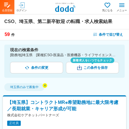
会員登録
ログイン
気になる
メニュー
CSO、埼玉県、第二新卒歓迎
の転職・求人検索結果
59
条件で並び替え
件
現在の検索条件
[勤務地]埼玉県 [業種]CSO-医薬品・医療機器・ライフサイエンス・医療系サービス [詳細条件](募集・採用情報)第二新卒歓迎
新着求人をいつでもチェック
条件の変更
この条件を保存
埼玉県
のみで募集中
【埼玉県】コントラクトMR※希望勤務地に最大限考慮
／長期就業・キャリア形成が可能
株式会社ケアネットパートナーズ
正社員