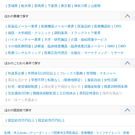
茨城県
栃木県
群馬県
千葉県
東京都
神奈川県
山梨県
ほかの業種で探す
医薬品メーカー業界
医療機器メーカー業界
医薬品卸
医療機器卸
CRO
病院・大学病院・クリニック
調剤薬局・ドラッグストア業界
バイオベンチャー業界
大学・研究施設
介護・福祉関連サービス
その他医療関連
診断薬・臨床検査機器・臨床検査試薬メーカー
SMO
CMO
医療コンサルティング
医療広告代理店・出版社・マーケティング・リサーチ
ほかのこだわり条件で探す
外資系企業
年間休日120日以上
フレックス勤務
管理職・マネジャー
英語を活かす
学歴不問
転勤なし（勤務地限定）
服装自由
女性活躍
社宅・家賃補助制度
上場企業
中国語を活かす
退職金制度
残業20時間未満
完全週休2日制
職種未経験歓迎
土日祝休み
原則定時退社
海外出張あり
U・Iターン支援あり
ほかの固定給で探す
固定給25万円以上
固定給35万円以上
転職・求人doda（デューダ）トップ
関東
埼玉県
医薬品・医療機器・ライフサイエンス・医療