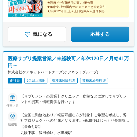
■社内認定資格制度
★医療×社会貢献度の高いMR分野
希望を考慮して決定いたします。希望範囲外への転勤はありませ
円＋各種手当※上記には固定残業代（11万760円～／30時間分）を
製薬企業での開発パイプラインの変化にともない、当社において
★80社以上の国内外のメーカーと安定取引
ん。※変更の範囲：会社の定める事業所（リモートワーク含む）
含みます。※超過分は別途全額支給いたします。＜年収例＞◎初年
★年休125日以上＋土日祝休み＋連休取得OK
はオンコロジーをはじめスペシャリティ領域のプロジェクトが増
度年収は700万円以上！◎最大年収900万円以上も目指せる
★eラーニング・資格取得支援など研修充実
加しています。またスペシャリティ領域については社員の関心も
★初年度年収600万以上も可
♪・・・・・・＼社員の年収例／ 800万円／36歳（入社3年） 860
高く、これに応えるべく専門性の高い人財を育成するための社内
万円／42歳（入社4年） 920万円／45歳（入社6年） ※諸手当含む
認定資格制度を設けています。現在はオンコロジー分野で「血液
気になる
応募する
がん」と「固形がん」の2つのコースが展開されています。
医療サプリ提案営業／未経験可／年休120日／月給41万
円～
株式会社ケアネットパートナーズ(ケアネットグループ)
正社員
5名以上採用
職種未経験歓迎
業種未経験歓迎
【サプリメントの営業】クリニック・病院などに対してサプリメ
ントの提案・情報提供を行います
仕事内容
【全国に勤務地あり／転居可能な方が対象】ご希望を考慮し、弊
社プロジェクトへの配属となります。※配属後はじっくり長期就業
勤務地
（目安3～4年）。頻繁に転居することはありません。※ご本人が
【最寄り駅】
「働ける」と挙げたエリア内でのみ調整するため、希望外への異
九段下駅、飯田橋駅、水道橋駅