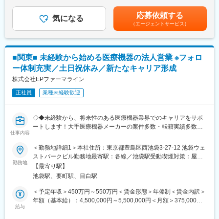
以上外勤の場合）※能力・前給などを考慮し、規定により決定しま
※1プロジェクトを約2年程度担当します。
・現場配属後も、担当SVと月1回以上の面談を設けており、成果
す。※その他の手当は「待遇・福利厚生」欄をご参照ください。昇
※プロジェクトマネージャー、スーパーバイザー(SV)より、日々の
を出すためのフォロー体制を整えております。
応募依頼する
気になる
給：年1回★頑張りに応じて年収UP★赴任先の評価次第で大幅に
活動についてフォローを受けられる環境です。全国にSVを配置
★入社同期がいるため、一緒に頑張れる環境です！専門性の高い
（エージェントサービス）
年収をUPできます。（年2回業績給改定）賃金はあくまでも目安
し、素早くフォローができる体制をとっています。
営業職が目指せます。
の金額であり、選考を通じて上下する可能性があります。月給(月
■キャリアパス：コントラクトMRとしての働き方以外にも、スキ
額)は固定手当を含めた表記です。
ルアップを図りプロジェクトマネージャー等のマネジメント業
■長く働ける◎働きやすい環境：
■関東■ 未経験から始める医療機器の法人営業 ※フォロ
務、あるいは本社スタッフとしてMR経験を活かした業務に就くな
・土日祝休／年間休日122日
どのキャリアパスもございます。
・長期休暇が取りやすい！（連続休暇の取得を奨励しています）
ー体制充実／土日祝休み／新たなキャリア形成
■特徴：
・有給取得率：70％以上
株式会社EPファーマライン
(1)充実した教育体制：
・製品研修（約2週間～2ヶ月、プロジェクトによる）：入社オリ
正社員
業種未経験歓迎
■福利厚生（転勤を伴う場合）：
エンテーション後に配属先プロジェクトの製薬メーカーにて製品
＜社宅制度（法人契約）＞
研修を受けていただきます。
・家賃：一部会社負担
◇◆未経験から、将来性のある医療機器業界でのキャリアをサポ
・継続教育：APS COLLEGEという当社オリジナルの教育システ
・住居契約初期経費：会社負担（上限設定あり）
ートします！大手医療機器メーカーの案件多数・転籍実績多数
ムがございます。まず、G（ジェネラル）MRとして基礎を身に着
・入居時の引越し費用：会社負担（会社指定業者）
仕事内容
◇◆
けていただき、専門領域を磨いていただいたりビジネスコースに
て「医療経営士」の取得を目指していただくことも可能です。
変更の範囲：会社の定める業務
＜勤務地詳細1＞本社住所：東京都豊島区西池袋3-27-12 池袋ウェ
【はじめに／CSOとは】
(2)プロジェクトマネジメント体制：プロジェクトマネージャー、
ストパークビル勤務地最寄駅：各線／池袋駅受動喫煙対策：屋内
EPファーマラインは「CSO業界」の中でも医療機器業界に特化し
スーパーバイザーが日々の活動をフォローします。定期的な連絡
勤務地
全面禁煙＜勤務地詳細2＞関東エリア住所：東京都等、関東エリア
【最寄り駅】
た事業を展開している、国内でも数少ない大手企業です！CSO事
や面談のほか、必要に応じて素早くバックアップに入るなど、MR
への配属予定となります。 受動喫煙対策：屋内全面禁煙変更の範
池袋駅、要町駅、目白駅
業とは、クライアントである国内の医療機器メーカーの営業機能
として結果を出せるように万全のサポート体制を整えています。
囲：会社の定める事業所
を一部EPファーマラインにて代行するサービスのことで、今回の
(3)豊富なプロジェクト数、50社を超える多数の取引メーカー：同
＜予定年収＞450万円～550万円＜賃金形態＞年俸制＜賃金内訳＞
募集ではEPファーマラインの正社員として入社いただき、提携し
業他社と比較しても、多くのプロジェクト数があり、様々なご経
年額（基本給）：4,500,000円～5,500,000円＜月額＞375,000円
ている医療機器メーカーの元で営業活動を行っていただきます。
験を活かしていただくことが可能です。20代～60代までの幅広い
給与
～458,333円（12分割）＜昇給有無＞有＜残業手当＞有賃金はあ
年代のMRの方が活躍されています。
くまでも目安の金額であり、選考を通じて上下する可能性があり