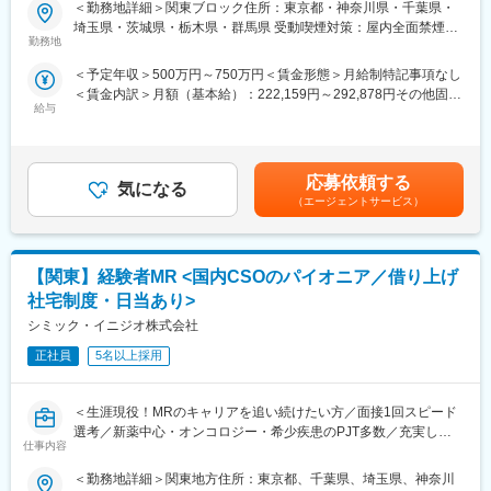
■業務内容：
＜勤務地詳細＞関東ブロック住所：東京都・神奈川県・千葉県・
本社で事業企画や採用、社員の育成などに関わることも可能で
医療系総合職として製薬メーカーや医療機器メーカー等業務を委
埼玉県・茨城県・栃木県・群馬県 受動喫煙対策：屋内全面禁煙変
す。複数のプロジェクトを経験し、新たなキャリアに挑戦してい
託する「CSO」に所属し、プロジェクトごとに複数のメーカーで
勤務地
更の範囲：会社の定める事業所（リモートワーク含む）
くことを期待しています。
勤務いただきます。今回は大手医療機器メーカー様へのプロジェ
＜予定年収＞500万円～750万円＜賃金形態＞月給制特記事項なし
クトへアサイン予定です。グローバルトップメーカーなど様々な
＜賃金内訳＞月額（基本給）：222,159円～292,878円その他固定
■ＭＩフォースの魅力：
PJTに携わる事が出来ます。
給与
手当/月：68,750円～95,000円固定残業手当/月：84,091円～
当社は、製薬・ヘルスケア業界の“営業・学術・人材・規制”という
112,122円（固定残業時間30時間0分/月）超過した時間外労働の
中核機能を、一気通貫で担う医療特化型CSOです。MR・MSLと
■医療機器営業・MR：
残業手当は追加支給＜月給＞375,000円～500,000円（一律手当を
いった高度専門人材の提供だけでなく、マーケティング戦略の立
ご本人の希望やお人柄を見て活躍できる場を提供いたします。
含む）＜昇給有無＞有＜残業手当＞有＜給与補足＞業績に応じて
案から現場での実行、さらには教育研修・コンプライアンス対応
◎医療機器営業
応募依頼する
気になる
インセンティブあり賃金はあくまでも目安の金額であり、選考を
まで統合的に支援。単なる人材派遣に留まらず、企業の売上創出
医師や医療機器を扱う医療従事者に医療機器の情報提供や販売を
（エージェントサービス）
通じて上下する可能性があります。月給(月額)は固定手当を含めた
と事業成長に直結する仕組みそのものをデザイン・実装する「実
行います。販売だけでなく、実際使用する際のトレーニングサポ
表記です。
行型コンサルティング企業」として価値を発揮しています。
ートやアフターフォローまで手掛けることが特徴で、医療の現場
を実感できる活動ができます。
変更の範囲：会社の定める業務
【関東】経験者MR <国内CSOのパイオニア／借り上げ
◎MR（医薬情報担当者）
医師や薬剤師、看護師など医療従事者に医薬品の効果や副作用な
社宅制度・日当あり>
どの情報提供や情報収集を行います。患者さんのQOL改善に向
シミック・イニジオ株式会社
け、日々最新情報を学習し医療の一旦を担う専門性の高い活動が
できます。
正社員
5名以上採用
■入社後の流れ：
＜生涯現役！MRのキャリアを追い続けたい方／面接1回スピード
入社後は導入研修を受講。アサイン先企業の研修などフォロー体
選考／新薬中心・オンコロジー・希少疾患のPJT多数／充実した
制は万全で、医療機器営業に必要な製品知識や業界の知識は入社
仕事内容
顧客基盤＆直近5年の売上成長率は約150％の成長企業＞
後に習得することができます。
■職務概要：
＜勤務地詳細＞関東地方住所：東京都、千葉県、埼玉県、神奈川