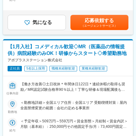
手当/月：36,000円～51,000円＜月給＞300,000円～425,000円＜
点にMR活動に従事します。MRとしての活動は、製薬企業所属の
くことでメーカーを支援しています。
昇給有無＞有＜残業手当＞無＜給与補足＞■上記年収には、社宅
MRと違いはありません。
（同社の正社員として、派遣先で就業するイメージです）
(当社負担分)と日当が含まれます。■社用車貸与と共にガソリン代
また、コンクラクトMRは、各企業が持っている開発パイプライン
を全額支給 ■賞与年2回（昨年度実績4.2ヶ月）、報酬改定年1回賃
に左右されることは、ほぼありません。様々なプロジェクトを経
■研修体制
応募依頼する
気になる
金はあくまでも目安の金額であり、選考を通じて上下する可能性
験することで、幅広い製品の取り扱い経験や知識を積み、MRとし
プロジェクトごとに異なりますが、同社または配属先のメーカー
（エージェントサービス）
があります。月給(月額)は固定手当を含めた表記です。
てのスキルアップが叶う環境です。
にて研修が十分にございます。
プロジェクト配属後もマネージャーが丁寧に支援します。日々の
■シミック・イニジオの強み
仕事の悩みやキャリア相談だけでなく、業務に不安がある際など
【1月入社】コメディカル歓迎◇MR（医薬品の情報提
（1）豊富なプロジェクト数
もしっかりとケアします。業界でも特に支援が手厚いと評判で
当社は、国内CRO事業のパイオニアであり、リーディングカンパ
す。
供）病院経験のみOK！研修からスタート◇希望勤務地
ニーであるシミックグループと、欧米を中心に多様なCSOサービ
アポプラスステーション株式会社
スをグローバルに展開する、Inizio Engageを親会社に持つジョイ
◇LINEの企業アカウントから、沿革・事業内容・先輩社員インタ
ントベンチャーです。
正社員
5名以上採用
職種未経験歓迎
業種未経験歓迎
ビュー等が閲覧可能です◇
そのため、取引先企業数は60社以上、95％以上が新薬メーカーの
https://liff.line.me/1655046877-Gm8rqdqY/landing?
プロジェクトになります。プロジェクト人数が100名を超える大
follow=%40124wcdmz&lp=SS7pcT&liff_id=1655046877-
【働き方改善◎土日祝休＊年間休日122日＊連続休暇の取得も奨
規模なものから、日本市場に新規参入する企業のプロジェクトな
Gm8rqdqY
励／MR認定試験合格率90％以上！丁寧な研修＆現場配属後も伴
ど、規模やミッションも様々です。
仕事内容
走サポートあり】
変更の範囲：会社の定める業務
（2）様々なバックグラウンドを持った社員が活躍
＜勤務地詳細＞全国エリア住所：全国エリア 受動喫煙対策：屋内
★医療従事者の経験が活かせる！次の新しいキャリアを築く！
当社は、業界2位のMR数（750名）を有しており、ほぼ全員が中
全面禁煙変更の範囲：会社の定める事業所
＜2人に1人は未経験入社、75%は異業種からの転職者です＞
途入社です。20～60代まで、幅広い世代の社員が活躍していま
勤務地
す。
＜予定年収＞509万円～559万円＜賃金形態＞月給制＜賃金内訳＞
＜医療従事者の方におススメの理由＞
月額（基本給）：250,000円その他固定手当/月：73,400円固定残
・身につけた医療知識や、臨床経験が活かせます！
（3）業界トップクラスの手厚い福利厚生
給与
業手当/月：101,200円（固定残業時間40時間0分/月）超過した時
・今までは、目の前の患者様を助ける仕事でしたが、これから
転勤を伴うことのあるMRだからこそ、社員とそのご家族が安心し