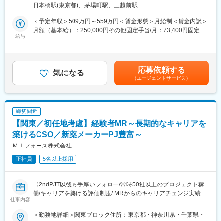
・専門職として知識、技能を身に付けたい
所：東京都中央区日本橋2-14-1 フロントプレイス日本橋勤務地最
日本橋駅(東京都)、茅場町駅、三越前駅
・内資系の安定企業で働きたい
■充実した研修制度
寄駅：各線／日本橋駅受動喫煙対策：敷地内喫煙可能場所あり変
という方にはおススメです！
・入社後3ヶ月は研修に専念（基礎から習得）
更の範囲：会社の定める事業所
＜予定年収＞509万円～559万円＜賃金形態＞月給制＜賃金内訳＞
＜2人に1人は未経験入社、75%は異業種からの転職者です＞
・全員未経験入社！同期とスタートできる環境
月額（基本給）：250,000円その他固定手当/月：73,400円固定残
・配属後もマネージャーや先輩MRが成長をサポート
給与
業手当/月：101,200円（固定残業時間40時間0分/月）超過した時
■職務内容：
間外労働の残業手当は追加支給＜月給＞424,600円（一律手当を
MR（医薬情報担当者）として、ドクターや医薬品卸へ訪問、医薬
■手厚い福利厚生
含む）＜昇給有無＞有＜残業手当＞有＜給与補足＞※能力・前給な
品に関する情報提供を行います。
・外勤手当（1日1,500円）
どを考慮し、規定により決定します。※年収の他に別途日当（月額
応募依頼する
・社宅制度（家賃60％会社負担）※条件あり
気になる
3～4万円）・諸手当有昇給：年1回★頑張りに応じて年収UP★赴
（エージェントサービス）
＜MRとは＞
・転勤時の引越し費用負担
任先の評価次第で大幅に年収をUPできます。（年2回業績給改
医薬品販売に際し、医師への医薬品の効果、効能、副作用を情報
・単身赴任手当／帰省補助
定）賃金はあくまでも目安の金額であり、選考を通じて上下する
提供がミッションです。
可能性があります。月給(月額)は固定手当を含めた表記です。
医薬品は「どの成分に、どのような効果があって、誰に使うと良
■当社の特徴
締切間近
いのか」などの情報が付加されて、初めて効果的に使うことがで
研修終了後は各製薬メーカーのプロジェクトに配属される『コン
【関東／初任地考慮】経験者MR～長期的なキャリアを
きます。医師への適切な医薬品情報の提供を通じて、患者さんの
クラクトMR』。配属期間は平均2～3年程。新薬を中心にプロジ
治療、地域医療課題に貢献することができます。
築けるCSO／新薬メーカーPJ豊富～
ェクトが豊富にあり、成長機会が広がります。
ＭＩフォース株式会社
■安心の研修体制：
■豊富なキャリアパス
正社員
5名以上採用
・入社から3か月間：座学研修（導入教育）のみ
がんや希少疾患の医薬品担当など専門性を深めるキャリアや、マ
└医薬品や医療業界、営業方法についての知識を身につけます。
ネジメント・人材育成など多様なキャリアパスが可能。
・導入教育終了後は、Web講義、e-Learning、集合研修を組み合
また、医薬品という景気に左右されにくい分野で専門知識が身に
〈2ndPJT以後も手厚いフォロー/常時50社以上のプロジェクト稼
わせて行う、MR認定試験に100％を担保する対策講座がありま
つくため、将来にわたって活かせる市場価値の高いキャリアを築
働/キャリアを築ける評価制度/ MRからのキャリアチェンジ実績有
す。
くことが可能です。
仕事内容
り〉
・現場配属後も月1回以上の面談を設けており、成果を出すための
クライアントである製薬会社のプロジェクトに所属し、MRとして
フォロー体制を整えております。
変更の範囲：会社の定める業務
＜勤務地詳細＞関東ブロック住所：東京都・神奈川県・千葉県・
活躍していただきます。病院やクリニックの医師や医療関係者に