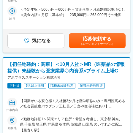
この求人は10月1日入社の求人となります
います。
勤務地
変更の範囲：会社の定める業務
範囲：会社の定める事業所
※入社後は合同研修からスタート
特に転勤を伴うことのあるMR職については、CSO業界トップク
＜予定年収＞500万円～600万円＜賃金形態＞月給制特記事項なし
入社月が決まっているため同期も多く安心してスタート可能
ラスの借り上げ社宅制度や単身赴任のサポート制度を導入し、そ
＜賃金内訳＞月額（基本給）：235,000円～263,000円その他固定
の利用率も高水準となっています。
給与
手当/月：36,000円～43,000円＜月給＞271,000円～306,000円＜
＜MR（医薬情報担当者）とは＞
昇給有無＞有＜残業手当＞無＜給与補足＞■上記年収には、社宅
医師や薬剤師に対して薬の情報を伝え、患者様へより良い治療を
■社内認定資格制度
(当社負担分)と日当が含まれます。■社用車貸与と共にガソリン代
届けるためのサポートをする医療業界の専門営業職です。
製薬企業での開発パイプラインの変化にともない、当社において
を全額支給 ■賞与年2回（昨年度実績4.2ヶ月）、報酬改定年1回■
具体的には、「どんな病気に効くか（効果）／副作用や注意点／
はオンコロジーをはじめスペシャリティ領域のプロジェクトが増
応募依頼する
気になる
全国勤務が可能な方は、50万円の一時金を支給(3ヶ月の試用期間
品質に問題はないか」をわかりやすく伝えます
加しています。またスペシャリティ領域については社員の関心も
（エージェントサービス）
後の翌月給与で支給)賃金はあくまでも目安の金額であり、選考を
自分が関わった薬が患者様の治療につながり、感謝されるやりが
高く、これに応えるべく専門性の高い人財を育成するための社内
通じて上下する可能性があります。月給(月額)は固定手当を含めた
いのある仕事です
認定資格制度を設けています。現在はオンコロジー分野で「血液
表記です。
がん」と「固形がん」の2つのコースが展開されています。
【初任地確約：関東】＜10月入社＞MR（医薬品の情報
＼求人のポイント／
◎未経験から医療業界へ｜大手製薬会社のプロジェクトで働ける
変更の範囲：会社の定める業務
提供）未経験から医療業界◇内資系×プライム上場G
◎3ヶ月研修＋OJTでゼロから育成｜専門性の高いキャリア形成
アポプラスステーション株式会社
◎年収500万円～＋社宅補助あり｜収入アップ可能
◎異業種出身者（営業、接客、旅行・ホテル、介護、公務員、教
正社員
5名以上採用
職種未経験歓迎
業種未経験歓迎
員など）が活躍中
【同期がいる安心感！入社後3か月は座学研修のみ＊専門性高める
■入社後の流れ
／社会貢献度バツグン／正社員／日当や住宅補助あり】
▽約3ヶ月の研修（医療知識・業務理解）
仕事内容
▽現場配属（4ヶ月目～）※マネージャーなど周囲のサポートを受
★本ポジションは、未経験から医療業界で活躍できます！
けながら実務習得
＜勤務地詳細1＞関東エリア住所：希望を考慮し、東京都 神奈川
・医療を通じて社会に貢献したい
▽キャリア形成（MR経験者スペシャリスト・管理職や本社管理職
県 千葉県 埼玉県 群馬県 栃木県 茨城県 山梨県 のいずれかに配属
・仕事を通じて学びを深め自己の成長を実感したい
へのキャリアアップ＆キャリアチェンジの可能性アリ）
勤務地
致します。受動喫煙対策：屋内全面禁煙＜勤務地詳細2＞本社住
【最寄り駅】