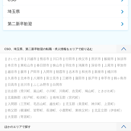
埼玉県
第二新卒歓迎
CSO、埼玉県、第二新卒歓迎の転職・求人情報をエリアで絞り込む
さいたま市
川越市
熊谷市
川口市
行田市
秩父市
所沢市
飯能市
加須市
本庄市
東松山市
春日部市
狭山市
羽生市
鴻巣市
深谷市
上尾市
草加市
越谷市
蕨市
戸田市
入間市
朝霞市
志木市
和光市
新座市
桶川市
久喜市
北本市
八潮市
富士見市
三郷市
蓮田市
坂戸市
幸手市
鶴ヶ島市
日高市
吉川市
ふじみ野市
白岡市
比企郡（滑川町、嵐山町、小川町、川島町、吉見町、鳩山町、ときがわ町）
北葛飾郡（杉戸町、松伏町）
南埼玉郡（宮代町）
入間郡（三芳町、毛呂山町、越生町）
児玉郡（美里町、神川町、上里町）
秩父郡（横瀬町、皆野町、長瀞町、小鹿野町、東秩父村）
北足立郡（伊奈町）
大里郡（寄居町）
ほかのエリアで探す