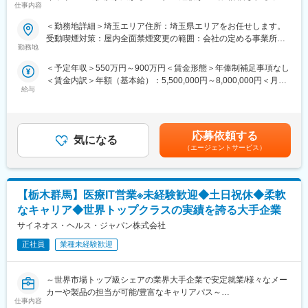
仕事内容
境】
＜勤務地詳細＞埼玉エリア住所：埼玉県エリアをお任せします。
【はじめに】
受動喫煙対策：屋内全面禁煙変更の範囲：会社の定める事業所
今回はMRを募集します。MR資格更新予定の方・ベテランの方も
勤務地
（リモートワーク含む）
歓迎です。勤務地はご本人様の希望を鑑み決定いたします。20代
＜予定年収＞550万円～900万円＜賃金形態＞年俸制補足事項なし
～50代まで幅広く活躍しており、長期就業も叶う環境です。
＜賃金内訳＞年額（基本給）：5,500,000円～8,000,000円＜月額
給与
＞458,333円～666,666円（12分割）＜昇給有無＞有＜残業手当＞
【業務内容】
無＜給与補足＞同社は年俸制になります。別途以下のような手当
大手製薬会社などを中心としたクライアントのプロジェクトへの
があります。・四半期一時金：10万円（四半期に1回、10万円程
配属です。担当エリアの医療機関（開業医、病院）を訪問して、
度支給）※ただし支給条件有。賃金はあくまでも目安の金額であ
医師、薬剤師に課題解決するための医薬品情報を提供、副作用情
応募依頼する
気になる
り、選考を通じて上下する可能性があります。月給(月額)は固定手
報を収集を行っていただきます。
（エージェントサービス）
当を含めた表記です。
《具体的には...》
■新薬のプロモーション
【栃木群馬】医療IT営業※未経験歓迎◆土日祝休◆柔軟
■長期収載品の市場拡大
■ジェネリック医薬品のプロモーション
なキャリア◆世界トップクラスの実績を誇る大手企業
※プロジェクトの状況によっては、選考保留（ご紹介できるプロジ
サイネオス・ヘルス・ジャパン株式会社
ェクトが出るまで保留）となる場合もございますのであらかじめ
ご認識の程よろしくお願いします※
正社員
業種未経験歓迎
【魅力ポイント】
～世界市場トップ級シェアの業界大手企業で安定就業/様々なメー
■エリアを跨ぐ転勤なし：
カーや製品の担当が可能/豊富なキャリアパス～
初任地希望だけでなく、エリアを跨いでの転勤はないため、転勤
仕事内容
負担が軽減できます。2ndプロジェクト以降も希望や適性に応じ