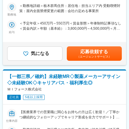
■職務詳細：
て、アサインを検討します。
＜勤務地詳細＞栃木群馬住所：居住地：担当エリア内 受動喫煙対
・担当する医療機器に関して、医師等への情報提供や購入の提案
策：屋内全面禁煙変更の範囲：会社の定める事業所
・販売代理店へのサポートや、協業関係の構築
■キャリアの選択肢を広げる働き方：
勤務地
★面接内でこれまでのご経験や転職への経緯をお聞きし、一緒に
スペシャリティ領域への挑戦、新薬PJなど市場価値を高める機
＜予定年収＞450万円～550万円＜賃金形態＞年俸制特記事項なし
キャリアを考えます。ご希望の働き方や、希望しない製品や領域
会、自身の強みを活かしたPJ相談などが可能です。定期的な面談
＜賃金内訳＞年額（基本給）：3,800,000円～4,500,000円＜月額
などがある場合も気軽にご相談ください。
を通じて、その時々に応じたプロジェクトを提示するなどフレキ
給与
＞316,666円～375,000円（12分割）＜昇給有無＞有＜残業手当＞
シブルにキャリアが形成できます。その他、本社部門（マネージ
無＜給与補足＞・3ヶ月に1度、四半期一時金あり(入社1年目は10
■同社の魅力：
ャー、研修部門など）への道もあります。
万円／回)・月額給与の6%相当額を確定拠出年金（401K）の掛金
（1）転居を伴う転勤が不要
として、同社が拠出します賃金はあくまでも目安の金額であり、
一般的に医療系の営業職は全国転勤が発生しますが、同社では基
■明確な評価制度：
応募依頼する
気になる
選考を通じて上下する可能性があります。月給(月額)は固定手当を
本的に希望勤務地から転居がない範囲でアサイン先を決定しま
自身の成果や頑張りが客観的に評価され、年収に反映されます。
（エージェントサービス）
含めた表記です。
す。
また、在籍年数が増えると永年勤続報奨金や四半期一時金などの
（2）充実したサポート体制
手当もアップします。つまり、やりがいや努力がきちんと報われ
配属後は担当マネージャーが丁寧に支援します。日々の仕事の悩
る報酬制度になっています。
【一都三県／確約】未経験MR◇製薬メーカーアサイン
みや、キャリア形成の相談等、伴走者として活躍をサポートしま
す。また知識・スキルレベルを上げるために様々な研修をご用意
【サポート体制】
◇未経験OK◇キャリアパス・福利厚生◎
しています。
配属後は担当マネージャーが丁寧に支援します。日々の仕事の悩
ＭＩフォース株式会社
（3）明確な評価制度
みや、キャリア形成の相談等、伴走者として活躍をサポートしま
自身の成果や頑張りが客観的に評価され、年収に反映されます。
正社員
5名以上採用
す。また知識・スキルレベルを上げるために様々な研修をご用意
また、在籍年数が増えると永年勤続報奨金や四半期一時金などの
しています。
手当もアップします。つまり、やりがいや努力がきちんと報われ
【医療業界での営業職に関心をお持ちの方は広く歓迎！／丁寧か
る報酬制度になっています。
変更の範囲：会社の定める業務
つ継続的なフォローアップでキャリア形成を全力でサポート】
（4）柔軟なキャリア
仕事内容
入社後は希望や経験に応じたプロジェクトに配属します。そのプ
■業務内容：
ロジェクトが気に入り、メーカーからオファーを受けた場合、メ