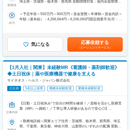
★入社同期がいるため、一緒に頑張れる環境です！専門性の高い
埼玉県・茨城県・栃木県・群馬県 受動喫煙対策：屋内全面禁煙変
医薬品の適正使用情報や効能・効果・副作用等の情報提供を行い
勤務地
営業職が目指せます。
更の範囲：会社の定める事業所（リモートワーク含む）
ます。
＜予定年収＞550万円～900万円＜賃金形態＞年俸制＜賃金内訳＞
【同社の特徴】
■魅力ポイント：
年額（基本給）：4,266,664円～6,206,060円固定残業手当/月：
■必ず新薬メーカーのプロジェクトにアサインします
＜安定性＞
給与
102,778円～149,495円（固定残業時間30時間0分/月）超過した時
当社は必ず新薬のプロジェクトにアサイン致します。領域、勤務
・誰にとっても必要不可欠な医療業界は、景気の影響に左右され
間外労働の残業手当は追加支給＜月額＞458,333円～666,666円
地に関してはお気軽にご相談ください。外資、内資問わず多くの
にくく、安定した売上を誇っています。
（12分割）（一律手当を含む）＜昇給有無＞有＜残業手当＞有＜
魅力的なプロジェクトを案件としていただいております。
・当社は、東証プライム上場以来、10期連続で増収中のクオール
給与補足＞■別途、外勤手当など手当支給※経験・能力などを考慮
オンコロジーを含め、希少疾患領域も多数ございますので、スペ
応募依頼する
グループに属しており、主力事業を担っています。
気になる
の上、話し合いで決定賃金はあくまでも目安の金額であり、選考
シャリスト、ゼネラリストどちらも目指すことが可能です。
（エージェントサービス）
を通じて上下する可能性があります。月給(月額)は固定手当を含め
■少数精鋭ならではの魅力～待機リスクが低いため、安心して就業
＜社会貢献度の高さ＞
た表記です。
できる環境です～
自身の売上・営業活動が患者さんのQOLの向上や病気から救うこ
適切なフォローを実施するために約300人のMR数を保って運営し
とに繋がるため、やりがいをもって営業できます。
【1月入社｜関東】未経験MR《看護師・薬剤師歓迎》
ており、プロジェクト終了の数か月前から面談を実施しているた
め、隙間なくアサインすることができますのでMRの成長機会を奪
◆土日祝休｜薬や医療機器で健康を支える
＜頑張りは適切に評価＞
うことは決してございません。適切なフォローが顧客である製薬
成果に応じた評価制度が整っており、頑張り次第で大幅な年収UP
サイネオス・ヘルス・ジャパン株式会社
企業からの満足にもつながり、業界内でも評価されています。
も目指せます。
■親身なフォロー体制とキャリアを築ける評価制度
正社員
5名以上採用
職種未経験歓迎
業種未経験歓迎
CSOは本部のバックアップ体制が何より重要です。1人のプロジ
■福利厚生（転勤を伴う場合）：
ェクトマネージャーが管理するMRは約20名程度であり、相談事
＜社宅制度（法人契約）＞
【日勤・土日祝休み”で自分の時間を確保！／資格を活かし医療営
があればいつでも連絡できる距離感です。一カ月に一度の面談も
・家賃：一部会社負担
業（MR）へ挑戦！／丁寧な導入研修があるので安心◎】
実施しており、日々の業務だけでなく中長期的な視点での相談も
・住居契約初期経費：会社負担（上限設定あり）
仕事内容
可能です。また、クライアント・社内評価に基いた明確な評価制
・入居時の引越し費用：会社負担（会社指定業者）
《資格と想いがあれば活躍できる！》
度により、キャリアや年収アップに向けた目標を定めやすい環境
＜勤務地詳細＞関東エリア住所：茨城県、栃木県、群馬県、埼玉
「誰かのためになる仕事がしたい」「社会貢献につながる仕事を
です。
県、千葉県、東京都、神奈川県、山梨県のいずれかの配属 受動喫
したい」という想いがあればOK！当社には、臨床経験を活かして
勤務地