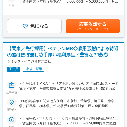
＜賃金内訳＞年額（基本給）：3,600,000円～5,000,000円＜月額
専門家へ提案・交渉する力を磨けます。単に説明する力だけでな
■働き方
給与
＞300,000円～416,666円（12分割）＜昇給有無＞有＜残業手当＞
く、相手のニーズを引き出し、競合との優位性を示してクロージ
社用車を利用して自宅から病院へ直行直帰の働き方となるため、
無＜給与補足＞3ヶ月に1度、四半期一時金あり(入社1年目は10万
ングするスキルが身につきます。
柔軟にスケジュール調整が可能です。年間休日130日に加えて有
円／回)。賃金はあくまでも目安の金額であり、選考を通じて上下
※詳細はプロジェクトにより異なります。
給取得もしやすく、年間140日ほど休んでいる方も多くいます。
する可能性があります。月給(月額)は固定手当を含めた表記です。
応募依頼する
気になる
■キャリアパス：
（エージェントサービス）
■将来的なキャリア：
志向性や身につけたいスキルに応じて様々なキャリアパスがあり
医療営業として専門性を磨き管理職を目指すのはもちろん、他事
ます。
業部やグループ会社への異動実績も豊富にございます。（※病院の
・1つの領域（心臓外科や整形外科など）を極める
経営コンサル、医薬品メーカーのマーケティング支援、人事担当
【関東／先行採用】ベテランMR◇雇用形態による待遇
・複数のプロジェクトに参画して経験を広げる
者などの管理部門）
・本社スタッフ（プロジェクトマネージャー、採用、研修担当）
の差はほぼ無し◎手厚い福利厚生／豊富なPJ数◎
営業経験を活かして様々なキャリアプランを実現できるのは、当
にキャリアチェンジ
シミック・イニジオ株式会社
社ならではの強みです。
など、様々な可能性を探ることができるのが大きな魅力です。
正社員
5名以上採用
変更の範囲：会社の定める業務
■働く魅力
・同社の社員でいながら、様々なメーカーで経験を積むことが可
＜生涯現役！MRのキャリアを追い続けたい方／面接1回スピード
能です！配属先メーカーからオファーを受けた場合は、メーカー
選考／充実した顧客基盤＆直近5年の売上成長率は約150％の成長
直雇用へ転籍するチャンスもあります。
仕事内容
企業＞
（ご自身に合わないと感じられた場合、オファーを断ることも勿
論可能です。）
＜勤務地詳細＞関東地方住所：東京都、千葉県、埼玉県、神奈川
■職務概要
・転勤は東北・関東などエリア単位内で限定することができ、一
県、群馬県、栃木県、茨城県 受動喫煙対策：屋内全面禁煙
配属先メーカーにおいてMR活動に従事いただきます。
方的に配属エリアを決定されることもありません。
勤務地
※CSOとは…
＜予定年収＞550万円～800万円＜賃金形態＞月給制特記事項なし
＜コンクラクトMRという働き方＞
医療機器・製薬メーカーのセールス領域を支援する業種です。自
＜賃金内訳＞月額（基本給）：264,000円～374,000円その他固定
各製薬企業のプロジェクトの一員として、配属される営業所を拠
社の社員を取引先企業に派遣し、派遣先の営業として活躍いただ
給与