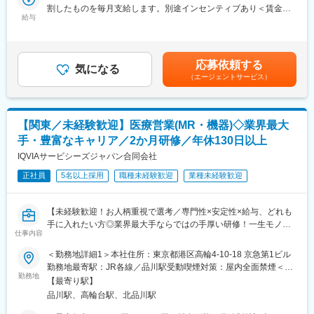
できる制度があります。社員と社員のご家族が安心し、仕事もプ
割したものを毎月支給します。別途インセンティブあり＜賃金内
ます。有効性について情報の収集と会社への報告業務もお願いい
ライベートも充実して活躍できるよう、福利厚生制度を整備して
給与
訳＞年額（基本給）：3,600,000円～6,660,000円固定残業手当/
たします。PJT期間は1年～3年で、MRの資格・経験をお持ちの方
います。
月：80,000円～110,000円（固定残業時間40時間0分/月）超過し
であればご活躍いただけます。
特に転勤を伴うことのあるMR職については、CSO業界トップク
た時間外労働の残業手当は追加支給＜月額＞380,000円～665,000
ライフスタイルとキャリアプランに合わせて全国50地域以上の案
ラスの借り上げ社宅制度や単身赴任のサポート制度を導入し、そ
円（12分割）（一律手当を含む）＜昇給有無＞有＜残業手当＞有
件から勤務地をご提案させていただきます。年収は現職考慮（モ
の利用率も高水準となっています。
応募依頼する
気になる
＜給与補足＞※面接を通して、ご経験やスキルにより当社規定に基
デル年収：20代650万、40代後半850万）領域を変えてのPJT打診
（エージェントサービス）
づき決定いたします。■昇給、インセンティブあり■モデル年収：
も可能です。また、無期雇用派遣となるため、ＰＪＴの期間外も
■社内認定資格制度
20代650万、40代後半850万賃金はあくまでも目安の金額であ
ベース給与は保証いたします。
製薬企業での開発パイプラインの変化にともない、当社において
り、選考を通じて上下する可能性があります。月給(月額)は固定手
はオンコロジーをはじめスペシャリティ領域のプロジェクトが増
当を含めた表記です。
【関東／未経験歓迎】医療営業(MR・機器)◇業界最大
■MRとして働く魅力
加しています。またスペシャリティ領域については社員の関心も
（1）最大限希望を考慮します：
高く、これに応えるべく専門性の高い人財を育成するための社内
手・豊富なキャリア／2か月研修／年休130日以上
全国50地域以上のPJTからご提案し、なるべくご希望の勤務地に
認定資格制度を設けています。現在はオンコロジー分野で「血液
IQVIAサービシーズジャパン合同会社
アサインが可能です。また、次の契約での再配属の際の地域もし
がん」と「固形がん」の2つのコースが展開されています。
っかり考慮いたします。これは小規模ならではの社内バッティン
正社員
5名以上採用
職種未経験歓迎
業種未経験歓迎
グの少なさも大きく影響しています。
（2）小規模ならではの手厚いサポート：
【未経験歓迎！お人柄重視で選考／専門性×安定性×給与、どれも
CSO業界で10年以上のキャリアを持つベテラン社員が、あなたの
手に入れたい方◎業界最大手ならではの手厚い研修！一生モノの
生涯のわたる「キャリア形成」を丁寧にサポートします。その繋
仕事内容
スキルを磨く／マーケ・コンサル・管理部門など将来のキャリア
がりやノウハウの蓄積から、メーカーさんへ転籍の可能性がある
パス豊富】
PJTも紹介可能、また過去には、10年ほどブランクのある50代の
＜勤務地詳細1＞本社住所：東京都港区高輪4-10-18 京急第1ビル
方のご支援の実績もあるなど選考の合格率も高いです。
勤務地最寄駅：JR各線／品川駅受動喫煙対策：屋内全面禁煙＜勤
＼そもそも「MR」とは？／
（3）長期就業／キャリア形成が可能：
勤務地
務地詳細2＞関東エリア住所：関東(東京都、神奈川県、千葉県、
【最寄り駅】
「医薬情報提供者」と呼ばれる専門資格を取得して活動する営業
弊社所属のMRはシニア（50代）がボリュームゾーン。契約社員
埼玉県、群馬県、茨城県)/選考を通じて決定します。 受動喫煙対
品川駅、高輪台駅、北品川駅
職です。IQVIAのお客様である国内医薬品メーカーにて、医薬品の
としてパフォーマンスが高い場合は50代の方でも正社員への転換
策：その他（主要勤務地は屋内全面禁煙だが、就業先の規則に準
営業活動を行っていただきます。