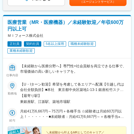
■年齢も経験も多様な人財が活躍
（エージェントサービス）
はあくまでも目安の金額であり、選考を通じて上下する可能性が
シミック・イニジオはほぼ全員が中途採用です。それぞれ異なる
■手厚い福利厚生
あります。月給(月額)は固定手当を含めた表記です。
バックグラウンドを持ち、その経験を活かして活動しています。
・外勤手当（1日1,500円）
社員の年齢分布も幅広く、20代～60代まで在籍しています。社員
・社宅制度（家賃60％会社負担）※条件あり
医療営業（MR・医療機器）／未経験歓迎／年収600万
の経験の多様性は、変革期にある製薬業界にあって、私たちの事
・転勤時の引越し費用負担
業を支える重要な要素です。
・単身赴任手当／帰省補助
円以上可
ＭＩフォース株式会社
■人財育成への積極投資
■当社の特徴
シミック・イニジオにとってサービス品質の源泉となるのは人財
正社員
契約社員
5名以上採用
職種未経験歓迎
研修終了後は各製薬メーカーのプロジェクトに配属される『コン
です。
クラクトMR』。配属期間は平均2～3年程。
業種未経験歓迎
そのため人財育成・能力開発は重要施策と位置づけ、積極的な投
新薬案件を中心にプロジェクトが豊富にあり、成長機会が広がり
資を行っています。自己成長意欲を尊重し、業務直結の研修だけ
ます。
でなく、変化する時代に対応するビジネススキル習得も含め階層
【未経験から医療分野へ】専門性×社会貢献を両立できる仕事で、
ごとにプログラムを展開し、会社全体の価値を高める取り組みを
■豊富なキャリアパス
市場価値の高い新しいキャリアを。
仕事内容
行っています。
がんや希少疾患の医薬品担当など専門性を深めるキャリアや、マ
ネジメント・人材育成など多様なキャリアパスが可能。実際に社
【U・Iターン歓迎】希望を考慮して各エリアへ配属【引越し代は
■家族も安心な手厚い福利厚生
内でキャリアチェンジして活躍している社員も多数います。
会社全額負担】■本社 東京都中央区築地1-13-1 銀座松竹スクエ
社員がワークライフバランスをとりながらパフォーマンスを発揮
勤務地
ア9F■勤務エリア：（1）北海道：北海道（2）東北：青森・秋
【最寄り駅】
できる制度があります。社員と社員のご家族が安心し、仕事もプ
変更の範囲：会社の定める業務
田・岩手・山形・宮城・福島（3）関東：東京・神奈川・千葉・埼
東銀座駅、江坂駅、築地市場駅
ライベートも充実して活躍できるよう、福利厚生制度を整備して
玉・茨城・栃木・群馬（4）甲信越：新潟・長野・山梨（5）東
います。
海：愛知・岐阜・三重・静岡（6）北陸：富山・石川・福井（7）
月給41万6,667円～75万円＋各種手当 ☆経験者は月給60万円以
特に転勤を伴うことのあるMR職については、CSO業界トップク
近畿：大阪・京都・滋賀・奈良・和歌山・兵庫（8）中国：岡山・
上！・・・・・・■未経験者：月給41万6,667円～＋各種手当※上
ラスの借り上げ社宅制度や単身赴任のサポート制度を導入し、そ
給与
広島・山口・島根・鳥取（9）四国：香川・徳島・高知・愛媛
記には固定残業代（7万9,114円～／30時間分）を含みます。※超
の利用率も高水準となっています。
（10）九州：福岡・大分・宮崎・鹿児島・熊本・佐賀・長崎・沖
過分は別途全額支給いたします。◎手当を含めれば初年度から年
縄※勤務地限定～全国転勤（規定あり）の選択可能※配属エリアは
収600万円以上も可能！・・・・・・■経験者：月給60万円～75万
＼未経験から叶えるMRとしてのキャリア／