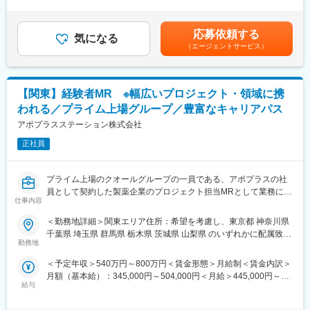
間外労働の残業手当は追加支給＜月給＞424,600円（一律手当を
は、自分の提案で多くの患者様を救うことができます！
て、仕事とプライベートを充実できるようなサポート体制を整え
含む）＜昇給有無＞有＜残業手当＞有＜給与補足＞※能力・前給な
・営業や企業勤務が初めての方も安心◎最初の3か月は研修のみ。
ています。
どを考慮し、規定により決定します。※年収の他に別途日当（月額
現場配属後も、担当サポーターが伴走します。1人にしません！
・1日あたり1,500円の外勤手当を支給
応募依頼する
気になる
3～4万円）・諸手当有昇給：年1回★頑張りに応じて年収UP★赴
・東証プライム上場Gの安定基盤×内資系企業◎安定して働ける環
・家賃の60％を会社負担する借上社宅制度（持家からの通勤者等
（エージェントサービス）
任先の評価次第で大幅に年収をUPできます。（年2回業績給改
境です！
一部を除く）
定）賃金はあくまでも目安の金額であり、選考を通じて上下する
・転勤が必要な場合、転居費用は会社負担（単身赴任手当や帰省
可能性があります。月給(月額)は固定手当を含めた表記です。
■職務内容：
旅費補助あり）
【関東】経験者MR ※幅広いプロジェクト・領域に携
MR（医薬情報担当者）として、医師や医薬品卸へ訪問、医薬品に
関する情報提供を行います。
（4）豊富なキャリアパス
われる／プライム上場グループ／豊富なキャリアパス
在籍期間や雇用形態に問わず、業績評価と上長からの推薦があれ
アポプラスステーション株式会社
＜MRとは＞
ば、管理職登用試験にチャレンジすることができます。
医薬品販売に際し、医師への医薬品の効果、効能、副作用を情報
正社員
また、MRトレーナーや事業開発、人事・採用など、MR経験を活
提供がミッションです。
かしたネクストキャリアも用意しています（キャリア申告制度導
医薬品は「どの成分に、どのような効果があって、誰に使うと良
入済み）。
プライム上場のクオールグループの一員である、アポプラスの社
いのか」などの情報が付加されて、初めて効果的に使うことがで
シミックグループ内の社内公募制度を使って、治験支援などに携
員として契約した製薬企業のプロジェクト担当MRとして業務に従
きます。医師への適切な医薬品情報の提供を通じて、患者さんの
わることも可能です。
仕事内容
事していただきます。内資・外資の新薬メーカー、ジェネリック
治療、地域医療課題に貢献することができます。
メーカーなどプロジェクトは多岐に渡りますので、今までの経験
＜勤務地詳細＞関東エリア住所：希望を考慮し、東京都 神奈川県
を活かせる環境が整っています。
■安心の研修体制：
千葉県 埼玉県 群馬県 栃木県 茨城県 山梨県 のいずれかに配属致し
■営業スタイル：担当エリアの医療機関（開業医、病院）を訪問し
・入社から3か月間：座学研修（導入教育）のみ
勤務地
ます。受動喫煙対策：屋内全面禁煙変更の範囲：会社の定める事
て、医師、薬剤師に課題解決するための医薬品情報を提供、副作
└医薬品や医療業界、営業方法についての知識を身につけます。
業所（リモートワーク含む）
＜予定年収＞540万円～800万円＜賃金形態＞月給制＜賃金内訳＞
用情報を収集を行っていただきます。
・導入教育終了後は、Web講義、e-Learning、集合研修を組み合
月額（基本給）：345,000円～504,000円＜月給＞445,000円～
・新薬のプロモーション
わせて行う、MR認定試験に100％を担保する対策講座がありま
給与
654,000円（一律手当を含む）＜昇給有無＞有＜残業手当＞有＜
・長期収載品の市場拡大
す。
給与補足＞※別途営業日当有（年間約40万円／1日2000円／4時間
・ジェネリック医薬品のプロモーション
★MR認定試験の合格率は9割以上！