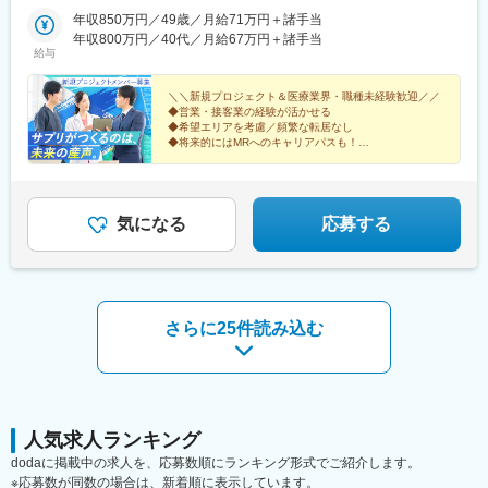
動はありません。★転居にかかる費用は会社負担（規定あり）！
引っ越しの不安を感じている方もご安心ください。転居にまつわ
年収850万円／49歳／月給71万円＋諸手当
る費用は規定内で全額会社負担です。（例）・引っ越し費用・物
年収800万円／40代／月給67万円＋諸手当
給与
件の内見にかかる交通費・契約手続きにかかる交通費新しい土地
でのスタートを、会社がしっかりバックアップします！※受動喫煙
対策：屋内全面禁煙
＼＼新規プロジェクト＆医療業界・職種未経験歓迎／／
◆営業・接客業の経験が活かせる
◆希望エリアを考慮／頻繁な転居なし
◆将来的にはMRへのキャリアパスも！
◆年間休日120日・土日休み・月給41万円～
＜医療機関等へサプリメントを提案する法人営業＞
気になる
応募する
さらに25件読み込む
人気求人ランキング
dodaに掲載中の求人を、応募数順にランキング形式でご紹介します。
※応募数が同数の場合は、新着順に表示しています。