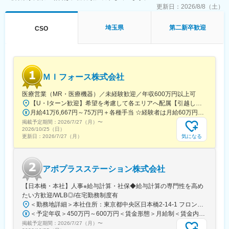
更新日：
2026/8/8（土）
埼玉県
第二新卒歓迎
CSO
ＭＩフォース株式会社
医療営業（MR・医療機器）／未経験歓迎／年収600万円以上可
【U・Iターン歓迎】希望を考慮して各エリアへ配属【引越し代は会社全額負担】■本社 東京都中央区築地1-13-1 銀座松竹スクエア9F■勤務エリア：（1）北海道：北海道（2）東北：青森・秋田・岩手・山形・宮城・福島（3）関東：東京・神奈川・千葉・埼玉・茨城・栃木・群馬（4）甲信越：新潟・長野・山梨（5）東海：愛知・岐阜・三重・静岡（6）北陸：富山・石川・福井（7）近畿：大阪・京都・滋賀・奈良・和歌山・兵庫（8）中国：岡山・広島・山口・島根・鳥取（9）四国：香川・徳島・高知・愛媛（10）九州：福岡・大分・宮崎・鹿児島・熊本・佐賀・長崎・沖縄※勤務地限定～全国転勤（規定あり）の選択可能※配属エリアは希望を考慮して決定いたします。希望範囲外への転勤はありません。※変更の範囲：会社の定める事業所（リモートワーク含む）
月給41万6,667円～75万円＋各種手当 ☆経験者は月給60万円以上！・・・・・・■未経験者：月給41万6,667円～＋各種手当※上記には固定残業代（7万9,114円～／30時間分）を含みます。※超過分は別途全額支給いたします。◎手当を含めれば初年度から年収600万円以上も可能！・・・・・・■経験者：月給60万円～75万円＋各種手当※上記には固定残業代（11万760円～／30時間分）を含みます。※超過分は別途全額支給いたします。＜年収例＞◎初年度年収は700万円以上！◎最大年収900万円以上も目指せる♪・・・・・・＼社員の年収例／ 800万円／36歳（入社3年） 860万円／42歳（入社4年） 920万円／45歳（入社6年） ※諸手当含む
掲載予定期間：
2026/7/27（月）
〜
2026/10/25（日）
気になる
更新日：
2026/7/27（月）
アポプラスステーション株式会社
【日本橋・本社】人事※給与計算・社保◆給与計算の専門性を高め
たい方歓迎/WLB◎/在宅勤務制度有
＜勤務地詳細＞本社住所：東京都中央区日本橋2-14-1 フロントプレイス日本橋勤務地最寄駅：各線／日本橋駅受動喫煙対策：敷地内喫煙可能場所あり変更の範囲：会社の定める事業所
＜予定年収＞450万円～600万円＜賃金形態＞月給制＜賃金内訳＞月額（基本給）：243,000円～330,300円固定残業手当/月：57,000円～77,700円（固定残業時間30時間0分/月）超過した時間外労働の残業手当は追加支給＜月給＞300,000円～408,000円（一律手当を含む）＜昇給有無＞有＜残業手当＞有＜給与補足＞※上記金額にスキル・ご経験に応じて加算する可能性がございます※給与詳細は、経験・スキルを考慮した上で決定。■昇給：年1回（4月）賃金はあくまでも目安の金額であり、選考を通じて上下する可能性があります。月給(月額)は固定手当を含めた表記です。
掲載予定期間：
2026/7/27（月）
〜