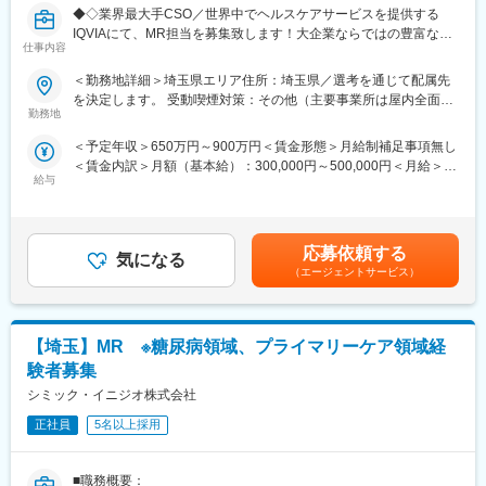
◆◇業界最大手CSO／世界中でヘルスケアサービスを提供する
ウハウの蓄積から、メーカーさんへ転籍の可能性があるPJTも紹
IQVIAにて、MR担当を募集致します！大企業ならではの豊富なキ
介可能、また過去には、10年ほどブランクのある50代の方のご支
仕事内容
ャリアパスがございます◆◇
援の実績もあるなど選考の合格率も高いです。
（3）長期就業／キャリア形成が可能
＜勤務地詳細＞埼玉県エリア住所：埼玉県／選考を通じて配属先
【具体的な業務詳細】
弊社所属のMRはシニア（50代）がボリュームゾーン。プロジェ
を決定します。 受動喫煙対策：その他（主要事業所は屋内全面禁
国内トップクラスのプロジェクト受託実績を誇る当社の一員とし
クト終了後も責任をもって再配属先を探します。また、過去営業
勤務地
煙）変更の範囲：会社の定める事業所
て、医薬品PJなどを中心にクライアントビジネス拡大に貢献して
成績の優秀な方ではメーカー登用の実績もあります。
＜予定年収＞650万円～900万円＜賃金形態＞月給制補足事項無し
いただきます。
＜賃金内訳＞月額（基本給）：300,000円～500,000円＜月給＞
・担当エリアの訪問医療施設のターゲティング、担当医療施設へ
■企業の特徴
給与
300,000円～500,000円＜昇給有無＞有＜残業手当＞無＜給与補足
の訪問計画作成、担当医療施設への訪問、医療従事者とのリレー
同社は国内最大級のヘルステック企業のグループ会社で、安定し
＞【残業手当について】管理監督者の承認の上、研究会、顧客と
ション構築
た財務基盤のもとで働けます。医療従事者向けポータルサイト
の会議等が発生する場合、別途残業手当支給する。【補足】プロ
・卸への訪問、同行、卸 MSとのリレーション構築
「CareNet.com」を運営する親会社の強力なサポートを受けなが
ジェクト稼働手当(35,000円)、外勤日当（1日1,500円／外勤3.5時
・医療従事者向けの説明会の企画・実施、医師同士のコミュニケ
ら、最新の医療情報に触れられる環境が整っています。成長フェ
応募依頼する
気になる
間以上）■変動賞与制（6月・12月・3月）※平均実績6ヶ月分■イン
ーション推進のための研究会・勉強会の立ち上げ、講演会の企
ーズの活気あふれる環境で、キャリアアップを目指せる魅力的な
（エージェントサービス）
センティブ：3月（対象者）賃金はあくまでも目安の金額であり、
画・運営 等
職場です。
選考を通じて上下する可能性があります。月給(月額)は固定手当を
※勤務地については、選考内で希望を伺ったうえで決定します。
また、グループ間でのキャリア開発も可能です。MR以外の他職種
含めた表記です。
へのキャリア形成も進めていることも大きな特徴です。
【埼玉】MR ※糖尿病領域、プライマリーケア領域経
＼IQVIAでMRとして働く魅力／
（１）充実の待遇：同業他社の中でも平均給与の高さや非課税の
変更の範囲：会社の定める業務
験者募集
日当の支給の他、退職金や団体保険制度、単身赴任手当や月1回の
シミック・イニジオ株式会社
帰省交通費の支給など福利厚生が充実しており、長期就業される
社員が多いのも特徴です。
正社員
5名以上採用
（２）豊富なキャリアップの機会があります： MRとして専門性
を磨き、管理職を目指していただく方も多くございますし、社内
■職務概要：
公募制度も充実しておりますので、IQVIAが展開している他の事業