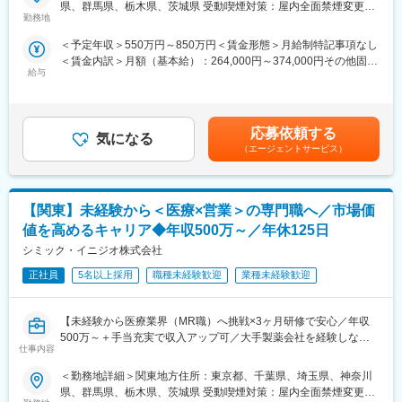
配属先メーカーにおいてMR活動に従事いただきます。
■ＭＩフォースの魅力：
県、群馬県、栃木県、茨城県 受動喫煙対策：屋内全面禁煙変更の
◎PMによる安心のフォロー体制
勤務地
範囲：会社の定める事業所
■新薬プロジェクト95％超／常時60以上のプロジェクトが稼働
社員の活動を、経験と知識を豊富に持つプロジェクトマネージャ
＜予定年収＞550万円～850万円＜賃金形態＞月給制特記事項なし
プロジェクトの数やバリエーションはキャリア形成に直結するた
ーがきめ細やかにフォローしますので、いつでも自信を持って営
＜賃金内訳＞月額（基本給）：264,000円～374,000円その他固定
め、CSOでの転職を考えるうえで重要なポイントです。
業活動が行えます。
給与
手当/月：36,000円～51,000円＜月給＞300,000円～425,000円＜
シミック・イニジオのCSO事業においては外資・内資の割合、企
◎多彩なキャリアパス
昇給有無＞有＜残業手当＞無＜給与補足＞■上記年収には、社宅
業規模、製品領域などのバランスを考慮しながら、常時60以上の
多数のメーカー様との取引があるからこそ多様な経験を積むこと
(当社負担分)と日当が含まれます。■社用車貸与と共にガソリン代
プロジェクトが稼働しています。
ができ、PMとして顧客や医師とレベルの高い関係を築くことも、
を全額支給 ■賞与年2回（昨年度実績4.2ヶ月）、報酬改定年1回■
プロジェクト人数が100名を超える大規模なプロジェクトや、日
本社で事業企画や採用、社員の育成などに関わることも可能で
応募依頼する
気になる
全国勤務が可能な方は、初回給与時に30万円の一時金を支給賃金
本市場への新規参入する企業のプロジェクトなど、規模やミッシ
す。複数のプロジェクトを経験し、新たなキャリアに挑戦してい
（エージェントサービス）
はあくまでも目安の金額であり、選考を通じて上下する可能性が
ョンも多様です。
くことを期待しています。
あります。月給(月額)は固定手当を含めた表記です。
■人財育成への積極投資
■勤務地：
【関東】未経験から＜医療×営業＞の専門職へ／市場価
シミック・イニジオにとってサービス品質の源泉となるのは人財
（1）北海道：北海道
です。
（2）東北：青森・秋田・岩手・山形・宮城・福島
値を高めるキャリア◆年収500万～／年休125日
そのため人財育成・能力開発は重要施策と位置づけ、積極的な投
（3）関東：東京・神奈川・千葉・埼玉・茨城・栃木・群馬
シミック・イニジオ株式会社
資を行っています。自己成長意欲を尊重し、業務直結の研修だけ
（4）甲信越：新潟・長野・山梨
でなく、変化する時代に対応するビジネススキル習得も含め階層
正社員
5名以上採用
職種未経験歓迎
業種未経験歓迎
（5）東海：愛知・岐阜・三重・静岡
ごとにプログラムを展開し、会社全体の価値を高める取り組みを
（6）北陸：富山・石川・福井
行っています。
（7）近畿：大阪・京都・滋賀・奈良・和歌山・兵庫
【未経験から医療業界（MR職）へ挑戦×3ヶ月研修で安心／年収
（8）中国：岡山・広島・山口・島根・鳥取
500万～＋手当充実で収入アップ可／大手製薬会社を経験しなが
■家族も安心な手厚い福利厚生
（9）四国：香川・徳島・高知・愛媛
仕事内容
ら成長／異業種出身者が活躍】
社員がワークライフバランスをとりながらパフォーマンスを発揮
（10）九州：福岡・大分・宮崎・鹿児島・熊本・佐賀・長崎・沖
できる制度があります。社員と社員のご家族が安心し、仕事もプ
縄
＜勤務地詳細＞関東地方住所：東京都、千葉県、埼玉県、神奈川
＜入社月について＞
ライベートも充実して活躍できるよう、福利厚生制度を整備して
県、群馬県、栃木県、茨城県 受動喫煙対策：屋内全面禁煙変更の