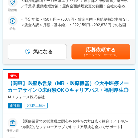
＜勤務地詳細＞一都三県エリア住所：東京都／神奈川県／埼玉県
医療系総合職として製薬メーカーや医療機器メーカー等業務を委
ーカーに転籍することも可能です。オファーや延長依頼があった
／千葉県 受動喫煙対策：屋内全面禁煙変更の範囲：会社の定める
託する「CSO」に所属し、プロジェクトごとに複数のメーカーで
としても、別のプロジェクトにチャレンジしたい場合は断ること
勤務地
事業所（リモートワーク含む）
勤務いただきます。今回は製薬メーカー様へのプロジェクトへア
もできます。また、定期的な面談を通じて、その時々に応じたプ
＜予定年収＞450万円～750万円＜賃金形態＞月給制特記事項なし
サイン予定です。2ndグローバルトップメーカーなど様々なPJTに
ロジェクトを提示するなどフレキシブルにキャリアが形成できま
＜賃金内訳＞月額（基本給）：222,159円～292,878円その他固定
携わる事が出来ます。
す。その他、本社部門（マネージャー、法人営業、研修部門、採
給与
手当/月：68,750円～95,000円固定残業手当/月：84,091円～
用部門など）への道もあります。
112,122円（固定残業時間30時間0分/月）超過した時間外労働の
■MR（医薬情報担当者）：
残業手当は追加支給＜月給＞375,000円～500,000円（一律手当を
医師や薬剤師、看護師など医療従事者に医薬品の効果や副作用な
■同社について：
含む）＜昇給有無＞有＜残業手当＞有＜給与補足＞業績に応じて
どの情報提供や情報収集を行います。患者さんのQOL改善に向
同社は、医療機器・製薬メーカーの営業領域を支援するCSOと呼
応募依頼する
気になる
インセンティブあり賃金はあくまでも目安の金額であり、選考を
け、日々最新情報を学習し医療の一旦を担う専門性の高い活動が
ばれる業種です。「新製品が発売されたため営業を増員したい」
（エージェントサービス）
通じて上下する可能性があります。月給(月額)は固定手当を含めた
できます。
「このエリアで営業活動を拡大したい」といったようなメーカー
表記です。
からのオーダーに対し自社の社員を派遣しています。医療機器は
■入社後の流れ：
製品によって営業スタイルが異なりますが、同社では転職せずに
NEW
入社後は導入研修を受講いただきます。アサイン先企業の研修な
様々な医療機器を経験し、自身に合った営業スタイルを探ること
どフォロー体制は万全で、必要な製品知識や業界の知識は入社後
が可能です。
【関東】医療系営業（MR・医療機器）◇大手医療メー
に習得することができます。
カーアサイン◇未経験OK◇キャリアパス・福利厚生◎
変更の範囲：会社の定める業務
ＭＩフォース株式会社
■PMによる安心のフォロー体制
社員の活動を、経験と知識を豊富に持つプロジェクトマネージャ
正社員
5名以上採用
ーがきめ細やかにフォローしますので、いつでも自信を持って営
業活動が行えます。
【医療業界での営業職に関心をお持ちの方は広く歓迎！／丁寧か
■多彩なキャリアパス
つ継続的なフォローアップでキャリア形成を全力でサポート】
仕事内容
多数のメーカー様との取引があるからこそ多様な経験を積むこと
ができ、PMとして顧客や医師とレベルの高い関係を築くことも、