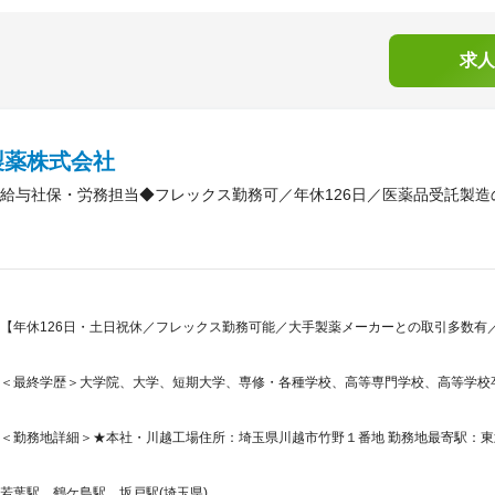
求人
製薬株式会社
給与社保・労務担当◆フレックス勤務可／年休126日／医薬品受託製造
【年休126日・土日祝休／フレックス勤務可能／大手製薬メーカーとの取引多数有／
＜最終学歴＞大学院、大学、短期大学、専修・各種学校、高等専門学校、高等学校
＜勤務地詳細＞★本社・川越工場住所：埼玉県川越市竹野１番地 勤務地最寄駅：東武
若葉駅、鶴ケ島駅、坂戸駅(埼玉県)