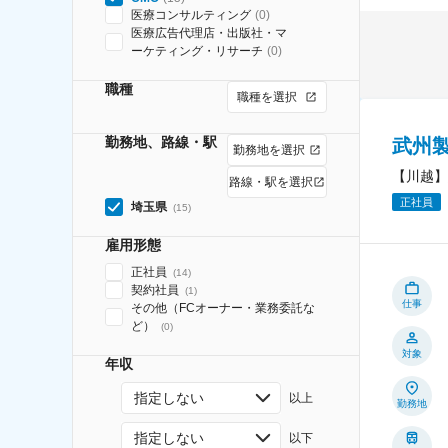
医療コンサルティング
(
0
)
医療広告代理店・出版社・マ
ーケティング・リサーチ
(
0
)
職種
職種を選択
勤務地、路線・駅
武州
勤務地を選択
【川越】
路線・駅を選択
正社員
埼玉県
(
15
)
雇用形態
正社員
(
14
)
契約社員
(
1
)
仕事
その他（FCオーナー・業務委託な
ど）
(
0
)
対象
年収
指定しない
以上
勤務地
指定しない
以下