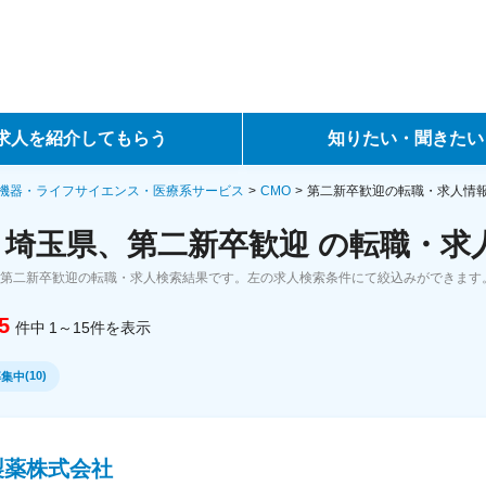
求人を紹介してもらう
知りたい・聞きたい
ントサービス
転職ノウハウ
機器・ライフサイエンス・医療系サービス
CMO
第二新卒歓迎の転職・求人情
、埼玉県、第二新卒歓迎 の転職・求
サービス
データで見る転職
、第二新卒歓迎の転職・求人検索結果です。左の求人検索条件にて絞込みができます
ーエージェントサービス
コラム・インタビュー
5
件中
1～15
件
を表示
転職Q&A
(
10
)
募集中
製薬株式会社