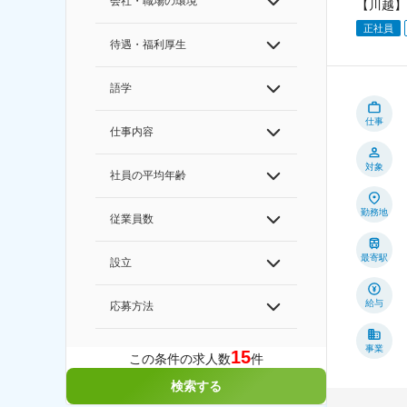
会社・職場の環境
【川越】
正社員
待遇・福利厚生
語学
仕事
仕事内容
対象
社員の平均年齢
勤務地
従業員数
最寄駅
設立
給与
応募方法
事業
15
この条件の求人数
件
検索する