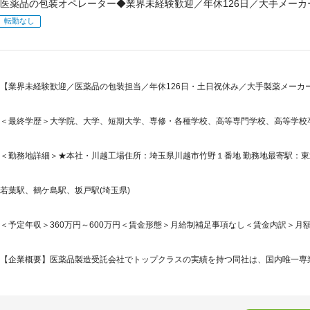
医薬品の包装オペレーター◆業界未経験歓迎／年休126日／大手メーカ
転勤なし
【業界未経験歓迎／医薬品の包装担当／年休126日・土日祝休み／大手製薬メーカ
＜最終学歴＞大学院、大学、短期大学、専修・各種学校、高等専門学校、高等学校
＜勤務地詳細＞★本社・川越工場住所：埼玉県川越市竹野１番地 勤務地最寄駅：東武
若葉駅、鶴ケ島駅、坂戸駅(埼玉県)
＜予定年収＞360万円～600万円＜賃金形態＞月給制補足事項なし＜賃金内訳＞月額（基本
【企業概要】医薬品製造受託会社でトップクラスの実績を持つ同社は、国内唯一専業で