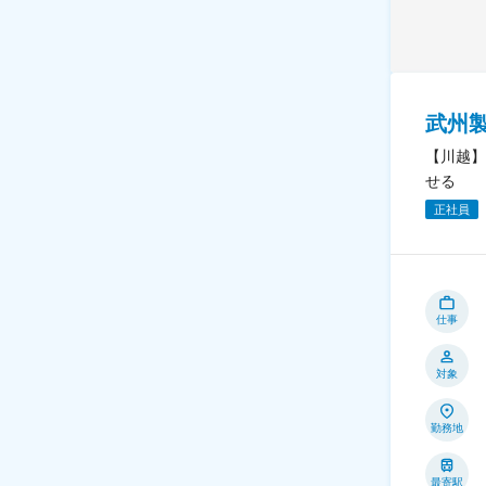
武州
【川越】
せる
正社員
仕事
対象
勤務地
最寄駅