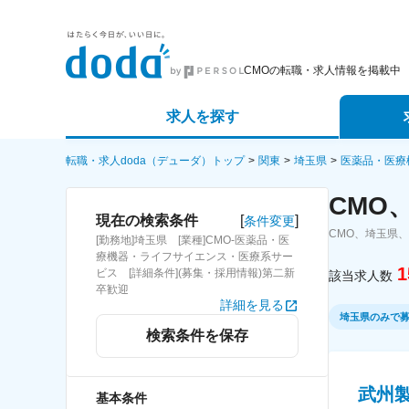
CMOの転職・求人情報を掲載中
求人を探す
詳細条件から探す
エージェ
転職・求人doda（デューダ）トップ
関東
埼玉県
医薬品・医療
CMO
新着求人から探す
スカウト
[
]
現在の検索条件
条件変更
CMO、埼玉県
[勤務地]埼玉県 [業種]CMO-医薬品・医
求人特集から探す
パートナ
療機器・ライフサイエンス・医療系サー
1
ビス [詳細条件](募集・採用情報)第二新
該当求人数
卒歓迎
詳細を見る
埼玉県のみで
検索条件を保存
武州
基本条件