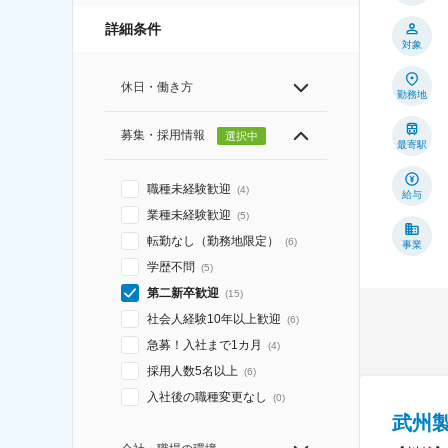
詳細条件
対象
休日・働き方
勤務地
募集・採用情報
選択中
最寄駅
職種未経験歓迎
(
4
)
給与
業種未経験歓迎
(
5
)
転勤なし（勤務地限定）
(
6
)
事業
学歴不問
(
5
)
第二新卒歓迎
(
15
)
社会人経験10年以上歓迎
(
6
)
急募！入社まで1カ月
(
4
)
採用人数5名以上
(
6
)
入社後の職種変更なし
(
0
)
武州