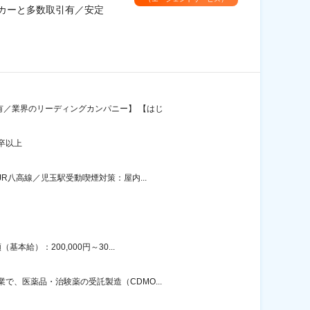
ーカーと多数取引有／安定
有／業界のリーディングカンパニー】 【はじ
卒以上
R八高線／児玉駅受動喫煙対策：屋内...
給）：200,000円～30...
、医薬品・治験薬の受託製造（CDMO...