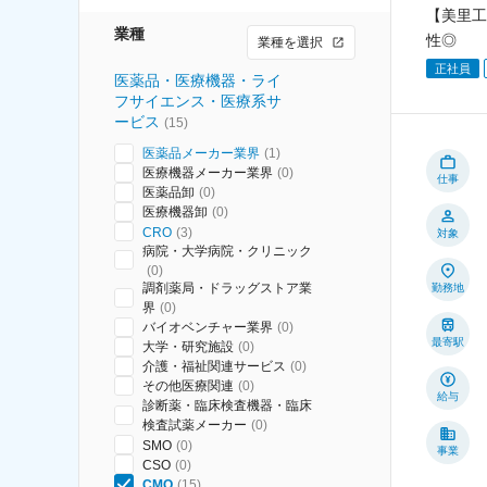
【美里工
業種
性◎
業種を選択
正社員
医薬品・医療機器・ライ
フサイエンス・医療系サ
ービス
(
15
)
医薬品メーカー業界
(
1
)
医療機器メーカー業界
(
0
)
仕事
医薬品卸
(
0
)
医療機器卸
(
0
)
CRO
(
3
)
対象
病院・大学病院・クリニック
(
0
)
調剤薬局・ドラッグストア業
勤務地
界
(
0
)
バイオベンチャー業界
(
0
)
最寄駅
大学・研究施設
(
0
)
介護・福祉関連サービス
(
0
)
その他医療関連
(
0
)
給与
診断薬・臨床検査機器・臨床
検査試薬メーカー
(
0
)
SMO
(
0
)
事業
CSO
(
0
)
CMO
(
15
)