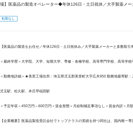
場】医薬品の製造オペレーター◆年休126日・土日祝休／大手製薬メ
転勤なし
【医薬品の製造をお任せ／年休126日・土日祝休み／大手製薬メーカーと多数取引
＜最終学歴＞大学院、大学、短期大学、専修・各種学校、高等専門学校、高等学校
＜勤務地詳細＞★美里工場住所：埼玉県児玉郡美里町大字広木950 勤務地最寄駅：J
児玉駅、松久駅、本庄早稲田駅
＜予定年収＞450万円～600万円＜賃金形態＞月給制補足事項なし＜賃金内訳＞月額（基本
【企業概要】医薬品製造受託会社でトップクラスの実績を持つ同社は、国内唯一専業で