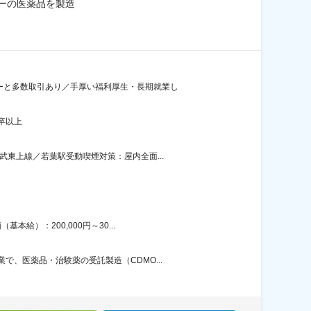
ーの医薬品を製造
ーと多数取引あり／手厚い福利厚生・長期就業し
卒以上
東上線／若葉駅受動喫煙対策：屋内全面...
給）：200,000円～30...
、医薬品・治験薬の受託製造（CDMO...