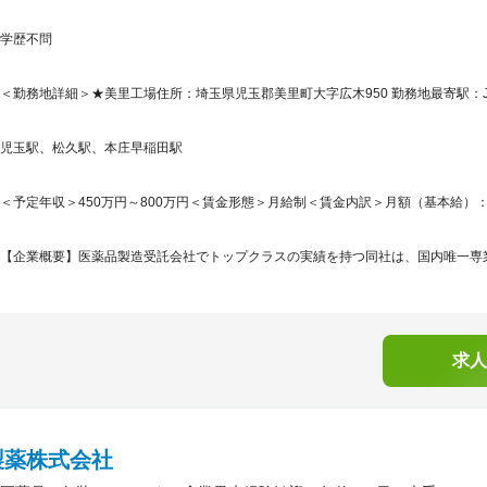
学歴不問
＜勤務地詳細＞★美里工場住所：埼玉県児玉郡美里町大字広木950 勤務地最寄駅：J
児玉駅、松久駅、本庄早稲田駅
＜予定年収＞450万円～800万円＜賃金形態＞月給制＜賃金内訳＞月額（基本給）：200,0
【企業概要】医薬品製造受託会社でトップクラスの実績を持つ同社は、国内唯一専業で
求人
製薬株式会社