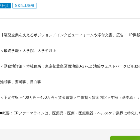
5名以上採用
正社員
【製薬企業を支えるポジション／インタビューフォームや添付文書、広告・HP掲載
＜最終学歴＞大学院、大学卒以上
＜勤務地詳細＞本社住所：東京都豊島区西池袋3-27-12 池袋ウェストパークビル勤
池袋駅、要町駅、目白駅
＜予定年収＞400万円～450万円＜賃金形態＞年俸制＜賃金内訳＞年額（基本給）：3,295,
■概要：EPファーマラインは、医薬品・医療・医療機器・ヘルスケア業界に特化した