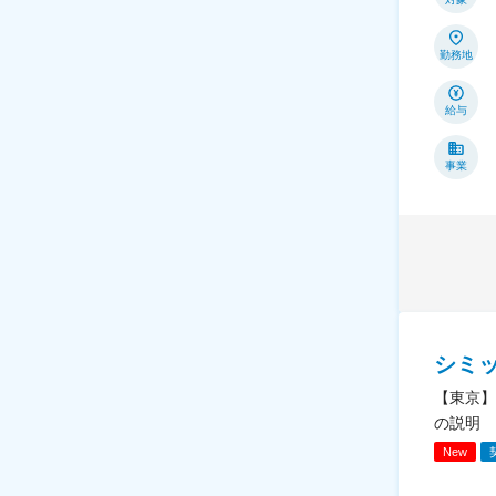
勤務地
給与
事業
シミ
【東京】
の説明
New