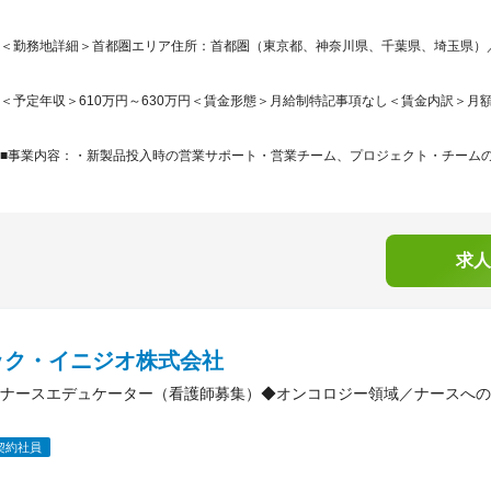
＜勤務地詳細＞首都圏エリア住所：首都圏（東京都、神奈川県、千葉県、埼玉県）／選
＜予定年収＞610万円～630万円＜賃金形態＞月給制特記事項なし＜賃金内訳＞月額（基本
■事業内容：・新製品投入時の営業サポート・営業チーム、プロジェクト・チームの編
求人
ック・イニジオ株式会社
ナースエデュケーター（看護師募集）◆オンコロジー領域／ナースへの
契約社員