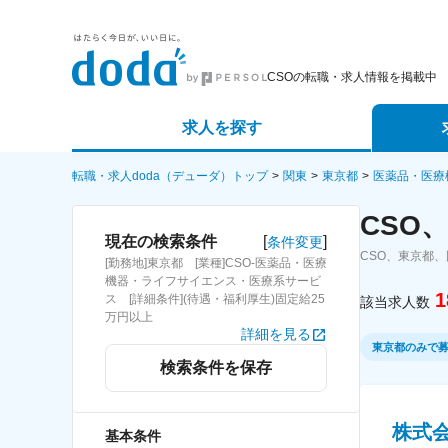
CSOの転職・求人情報を掲載中
求人を探す
詳細条件から探す
エージェ
転職・求人doda（デューダ）トップ
関東
東京都
医薬品・医療
CSO
新着求人から探す
スカウト
[
]
現在の検索条件
条件変更
CSO、東京都
[勤務地]東京都 [業種]CSO-医薬品・医療
求人特集から探す
パートナ
機器・ライフサイエンス・医療系サービ
1
ス [詳細条件](待遇・福利厚生)固定給25
該当求人数
万円以上
詳細を見る
東京都のみで
検索条件を保存
株式
基本条件