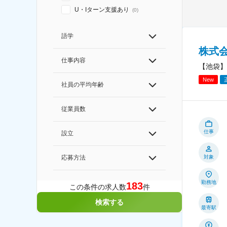
U・Iターン支援あり
(
0
)
語学
株式
仕事内容
【池袋】
New
社員の平均年齢
従業員数
仕事
設立
対象
応募方法
勤務地
183
この条件の求人数
件
検索する
最寄駅