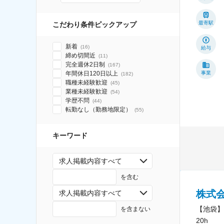
最寄駅
こだわり条件ピックアップ
新着
(
16
)
給与
締め切間近
(
11
)
完全週休2日制
(
167
)
年間休日120日以上
事業
(
182
)
職種未経験歓迎
(
45
)
業種未経験歓迎
(
54
)
学歴不問
(
44
)
転勤なし（勤務地限定）
(
55
)
キーワード
求人掲載内容すべて
を含む
株式
求人掲載内容すべて
【池袋】
を含まない
20h