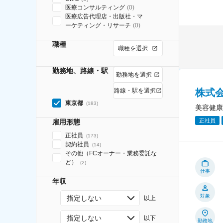
医療コンサルティング
(
0
)
医療広告代理店・出版社・マ
ーケティング・リサーチ
(
0
)
職種
職種を選択
勤務地、路線・駅
勤務地を選択
株式
路線・駅を選択
東京都
(
183
)
美容健康
正社員
雇用形態
正社員
(
173
)
契約社員
(
14
)
その他（FCオーナー・業務委託な
ど）
(
2
)
仕事
年収
対象
指定しない
以上
指定しない
以下
勤務地