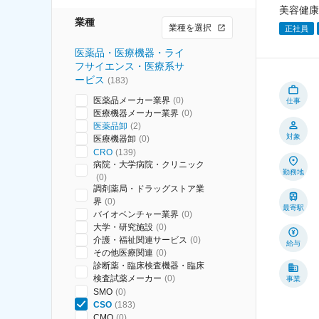
美容健康
業種
業種を選択
正社員
医薬品・医療機器・ライ
フサイエンス・医療系サ
ービス
(
183
)
医薬品メーカー業界
(
0
)
仕事
医療機器メーカー業界
(
0
)
医薬品卸
(
2
)
対象
医療機器卸
(
0
)
CRO
(
139
)
病院・大学病院・クリニック
勤務地
(
0
)
調剤薬局・ドラッグストア業
界
(
0
)
最寄駅
バイオベンチャー業界
(
0
)
大学・研究施設
(
0
)
介護・福祉関連サービス
(
0
)
給与
その他医療関連
(
0
)
診断薬・臨床検査機器・臨床
検査試薬メーカー
(
0
)
事業
SMO
(
0
)
CSO
(
183
)
CMO
(
0
)