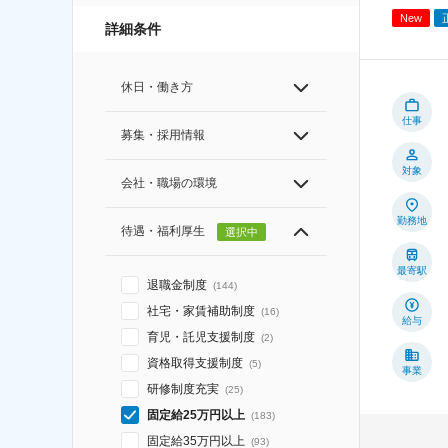
New
詳細条件
休日・働き方
仕事
募集・採用情報
対象
会社・職場の環境
勤務地
待遇・福利厚生
選択中
最寄駅
退職金制度
(
144
)
社宅・家賃補助制度
(
16
)
給与
育児・託児支援制度
(
2
)
資格取得支援制度
(
5
)
事業
研修制度充実
(
25
)
固定給25万円以上
(
183
)
固定給35万円以上
(
93
)