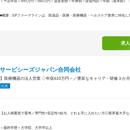
＜予定年収＞445万円～560万円＜賃金形態＞年俸制＜賃金内訳＞年額（基本給）：3,577,
■概要：EPファーマラインは、医薬品・医療・医療機器・ヘルスケア業界に特化した
求人
IAサービシーズジャパン合同会社
】医療機器の法人営業 ◇年収610万円～／豊富なキャリア・研修３か月
正社員
【お人柄重視で選考／専門性×安定性×給与、どれも手に入れたい方◎業界最大手
＜最終学歴＞大学院、大学卒以上