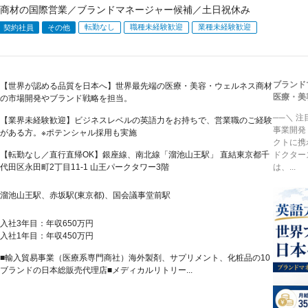
商材の国際営業／ブランドマネージャー候補／土日祝休み
転勤なし
職種未経験歓迎
業種未経験歓迎
契約社員
その他
ブランド
【世界が認める品質を日本へ】世界最先端の医療・美容・ウェルネス商材
医療・美
の市場開発やブランド戦略を担当。
──＼ 
【業界未経験歓迎】ビジネスレベルの英語力をお持ちで、営業職のご経験
事業開発
がある方。※ポテンシャル採用も実施
クトに携
【転勤なし／直行直帰OK】銀座線、南北線「溜池山王駅」 直結東京都千
ドクター
代田区永田町2丁目11-1 山王パークタワー3階
は、...
溜池山王駅、赤坂駅(東京都)、国会議事堂前駅
入社3年目：年収650万円
入社1年目：年収450万円
■輸入貿易事業（医療系専門商社）海外製剤、サプリメント、化粧品の10
ブランドの日本総販売代理店■メディカルリトリー...