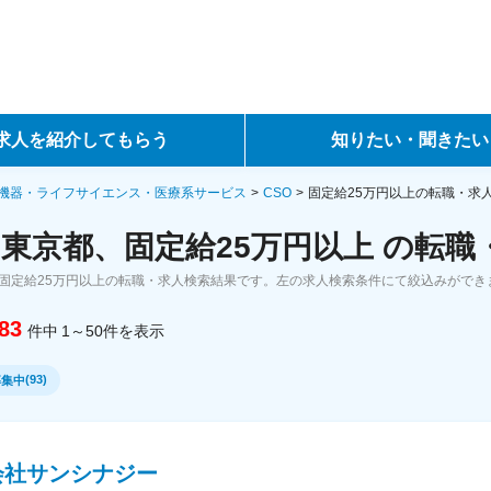
求人を紹介してもらう
知りたい・聞きたい
ントサービス
転職ノウハウ
機器・ライフサイエンス・医療系サービス
CSO
固定給25万円以上の転職・求
、東京都、固定給25万円以上 の転
サービス
データで見る転職
、固定給25万円以上の転職・求人検索結果です。左の求人検索条件にて絞込みができ
ーエージェントサービス
コラム・インタビュー
83
件中
1～50
件
を表示
転職Q&A
(
93
)
募集中
会社サンシナジー