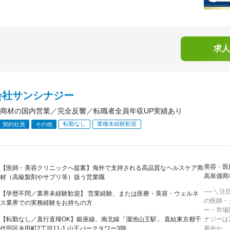
求人
会社サンシナジー
商材の国内営業／完全反響／転職者全員年収UP実績あり
転勤なし
業種未経験歓迎
契約社員
その他
美容・医
【医師・美容クリニックへ提案】海外で支持される高品質なヘルスケア商
高単価商
材（高級製剤やサプリ等）扱う営業職
──＼注
【学歴不問／業界未経験歓迎】 営業経験、または医療・美容・ウェルネ
の医師・
ス業界での実務経験をお持ちの方
ー・市場
【転勤なし／直行直帰OK】銀座線、南北線「溜池山王駅」 直結東京都千
ナジーは
代田区永田町2丁目11-1 山王パークタワー3階
界中か...