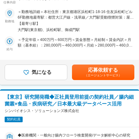
広い分野に活用が期待できる再生医療シーズを開発したり、世界中で
仕事内容
病や障害に悩む人々に対して、新しい医療を提供できるポジションで
■職務詳細
＜勤務地詳細＞本社住所：東京都港区浜松町1-18-16 住友浜松町ビル
す。
管理本部の一員として法務・経理事務をメインにお任せできる方を募
6F勤務地最寄駅：都営大江戸線・浅草線／大門駅受動喫煙対策：屋内
集します。
勤務地
全面禁煙変更の範囲：会社の定める事業所
■当社の魅力：
【最寄り駅】
【法務事務】
◎当社は再生医療の最前線で活躍するベンチャー企業です。自社開発
大門駅(東京都)、浜松町駅、御成門駅
・日英契約書リーガルチェック、締結までの社内関係者相談・調整
のヒトおよび動物由来成分不含有培地を用いた研究で注目を集めてい
・英文契約書の要約作成
＜予定年収＞400万円～600万円＜賃金形態＞月給制＜賃金内訳＞月
ます。
・社外の顧問弁護士との連絡
額（基本給）：280,000円～460,000円＜月給＞280,000円～460,000
◎入社5年の社員が2人も代表取締役になれた（社長、副社長）実績の
・契約書管理
給与
円＜昇給有無＞有＜残業手当＞有＜給与補足＞※給与詳細は経験を考
ある開かれたベンチャーです。
慮した上、当社規定により決定します。賃金はあくまでも目安の金額
◎社員の声が通りやすく、実力が正当に評価される環境があります。
【経理事務】
であり、選考を通じて上下する可能性があります。月給(月額)は固定
ベンチャーならではの業務の幅広さやプロジェクトを主体的に推進す
・海外及び国内送金業務
手当を含めた表記です。
る楽しさ、達成感を味わうことができる職場です。
応募依頼する
・入金処理・請求業務
気になる
（エージェントサービス）
・経費精算
変更の範囲：会社の定める業務
・仕訳入力
・決算業務
【東京】研究開発職◆正社員登用前提の契約社員／腸内細
【その他／ご経験に合わせて徐々にお任せしたいこと】
菌叢×食品・疾病研究／日本最大級データベース活用
・一般総務事務
シンバイオシス・ソリューションズ株式会社
未経験の業務でも、OJT制度にて先輩社員が丁寧にお伝えしますので
契約社員
ご安心ください。
英語スキルを実務で活かせる環境で、管理部門のゼネラリストを目指
していただける環境です。
◆医療機関・一般向け腸内フローラ検査開発/データ解析中心の研究