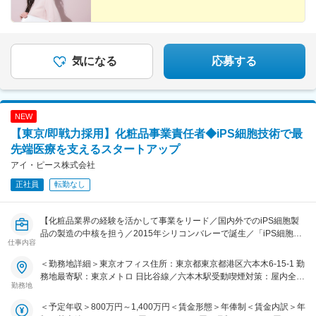
気になる
応募する
NEW
【東京/即戦力採用】化粧品事業責任者◆iPS細胞技術で最
先端医療を支えるスタートアップ
アイ・ピース株式会社
正社員
転勤なし
【化粧品業界の経験を活かして事業をリード／国内外でのiPS細胞製
品の製造の中核を担う／2015年シリコンバレーで誕生／「iPS細胞技
仕事内容
術を通じて、人生をより幸せにすること」に貢献するバイオテック企
業】
＜勤務地詳細＞東京オフィス住所：東京都東京都港区六本木6-15-1 勤
務地最寄駅：東京メトロ 日比谷線／六本木駅受動喫煙対策：屋内全面
■ ミッション
勤務地
禁煙変更の範囲：会社の定める事業所
iPS細胞培養上清を基盤とした化粧品OEM事業および自社ブランド事
＜予定年収＞800万円～1,400万円＜賃金形態＞年俸制＜賃金内訳＞年
業において、新規事業の立ち上げから収益化・スケールまでを一気通