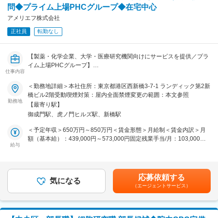
種改良で長い時間をかけて行われてきたプロセスを高速で再現するた
問◆プライム上場PHCグループ◆在宅中心
基本は出社を想定していますが、ご家庭の事情等に応じてリモートワ
めの技術です。
ークが可能です
アメリエフ株式会社
・オープンイノベーションも実施しており、様々な大手企業や公的支
援機関、大学等と共同研究をしています。
正社員
転勤なし
■魅力：
・M&Aは今後の事業成長を担う非常に重要な分野で、裁量大きく事業
変更の範囲：会社の定める業務
の影響度が高い仕事に挑戦できるやりがいがあります。
【製薬・化学企業、大学・医療研究機関向けにサービスを提供／プラ
・社長直下の部署ということもあり、代表との距離が大変近く、社長
イム上場PHCグループ】
と対等に話せたり、考え方などを間近で知ることができ、成長環境抜
仕事内容
群です。
・バイオインフォマティクス技術を活用した「自社プロダクトの開
＜勤務地詳細＞本社住所：東京都港区西新橋3-7-1 ランディック第2新
・スマート養殖技術によって日本の養殖業の成長に貢献しており、社
発」や、顧客の解析フローをオーダーメイドでシステム化し、最適解
橋ビル2階受動喫煙対策：屋内全面禁煙変更の範囲：本文参照
会貢献性の高い事業を支えるやりがいがあります。
を提供する「受託のシステム開発」を両輪として事業を展開していま
勤務地
【最寄り駅】
す。各サービスで提案から設計、開発、運用まで一貫して担当いただ
■当社の特徴：
御成門駅、虎ノ門ヒルズ駅、新橋駅
きます。
・当社は京都大学と近畿大学のゲノム編集に係る共同研究の成果を社
・医療創薬を中心に、食品企業、化学メーカー、環境調査など様々な
＜予定年収＞650万円～850万円＜賃金形態＞月給制＜賃金内訳＞月
会実装するベンチャー企業です。DNAを狙って刺激を与え、その自然
領域でゲノム解析の技術が活用されています。システム開発とゲノム
額（基本給）：439,000円～573,000円固定残業手当/月：103,000円
の回復力で自然な変異が起きる欠失型ゲノム編集は、これまで品種改
解析の技術を使って、広く社会に価値を届ける仕事です。
給与
～135,000円（固定残業時間30時間0分/月）超過した時間外労働の残
良で長い時間をかけて行われてきたプロセスを高速で再現するための
・システム系のエンジニアはバイオインフォマティクスに精通してい
業手当は追加支給＜月給＞542,000円～708,000円（一律手当を含
技術です。
る必要はありません。
む）＜昇給有無＞有＜残業手当＞有＜給与補足＞■賞与：なし■昇給：
・オープンイノベーションも実施しており、様々な大手企業や公的支
年2回賃金はあくまでも目安の金額であり、選考を通じて上下する可
援機関、大学等と共同研究をしています。
応募依頼する
気になる
能性があります。月給(月額)は固定手当を含めた表記です。
（エージェントサービス）
■業務詳細：
■MISSION：
・モックアップとアーキテクチャの設計を行い、ユーザーの抱える課
”タンパク質クライシス”を始めとする食料問題や、衰退する日本の水
題解決のためのシステム化を提案
産業の課題解決に残された時間は多くありません。その突破口が我々
・エンジニア/バイオインフォマティシャンと連携したシステム開発プ