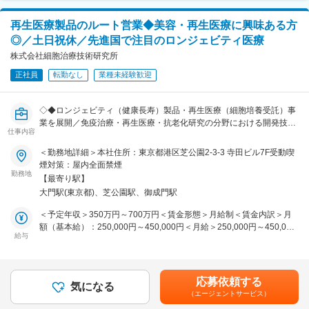
・顧客との折衝
あり、選考を通じて上下する可能性があります。月給(月額)は固定手
えます。
・シニアコンサルタント（PM）のサポート業務
当を含めた表記です。
そして日本の漁業が世界の課題であるタンパク質クライシスを”早
再生医療製品のルート営業◆美容・再生医療に興味ある方
・バイオ医薬品又は再生医療等製品の製造・CMC支援
く”解決する。そんな未来を創るのが私たちの使命です。
◎／土日祝休／先進国で注目のロンジェビティ医療
・再生医療等製品の製造業許可取得支援
・新規CDMOの立ち上げ支援
株式会社細胞治療技術研究所
変更の範囲：会社の定める業務
・製造関連機器の開発支援およびバリデーション実行支援
正社員
転勤なし
業種未経験歓迎
等
■組織構成：
◇◆ロンジェビティ（健康長寿）製品・再生医療（細胞培養受託）事
コンサルタントは現在2名在籍しています。
業を展開／免疫治療・再生医療・抗老化研究の分野における開発技術
仕事内容
を自由診療の領域に幅広く応用し、製品・サービスを提供◆◇
■魅力：
＜勤務地詳細＞本社住所：東京都港区芝公園2-3-3 寺田ビル7F受動喫
◎年休125日／フルフレックス制
■業務概要：
煙対策：屋内全面禁煙
◎バイオ医薬品や再生医療等製品などの最新の動向に触れられます。
当社の市場営業部にて、診療所、美容院、機能性食品チャネル、EC
勤務地
【最寄り駅】
プラットフォームなどの潜在顧客を探索・開拓をお任せします。
■当社事業について：
大門駅(東京都)、芝公園駅、御成門駅
既存顧客を定期的に訪問し、長期的な協力関係を維持するとともに、
◎当社は「GMP Concierge」として、バイオ医薬品・再生医療等製品
再購入の促進を図っていただきます。
＜予定年収＞350万円～700万円＜賃金形態＞月給制＜賃金内訳＞月
製造のあらゆる困りごとを解決すべく設立されました。
※将来的に海外出張の可能性がございます。
額（基本給）：250,000円～450,000円＜月給＞250,000円～450,000
◎医薬品製造施設の立ち上げから、運用開始後の機器点検マネジメン
給与
円＜昇給有無＞有＜残業手当＞有＜給与補足＞※経験・スキル等を考
ト・従業員教育まで一貫した支援を行っています。
■業務詳細：
慮した上で決定いたします。■昇給：年1回■販売インセンティブ＋業
＜製品プロモーションおよび営業実行＞
績賞与※インセンティブの詳細は福利厚生その他欄賃金はあくまでも
変更の範囲：会社の定める業務
当社の再生医療製品、生物製剤、アンチエイジング製品および長寿健
目安の金額であり、選考を通じて上下する可能性があります。月給(月
応募依頼する
康食品のプロモーションを行います。
気になる
額)は固定手当を含めた表記です。
（エージェントサービス）
見積書、説明資料、サンプルを準備し、提案→契約→出荷までの販売
プロセスを実行します。