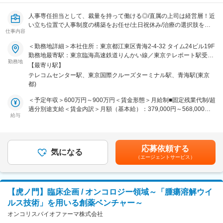
・市場・規制情報のリサーチと社内向け整理・共有
・NDA・MOU・ライセンス契約に向けた資料作成・調整サポート
人事専任担当として、裁量を持って働ける◎/直属の上司は経営層！近
・検査センター・R&D・法務・財務等、社内関連部門との英語を介し
い立ち位置で人事制度の構築をお任せ/土日祝休み/治療の選択肢を広
た連携
仕事内容
げる再生医療の研究
・パートナーデータ・進捗シートの整備・管理
＜勤務地詳細＞本社住所：東京都江東区青海2-4-32 タイム24ビル19F
■業務内容：
勤務地最寄駅：東京臨海高速鉄道りんかい線／東京テレポート駅受動
当社は患者様の最善を考え続け、自社開発のヒトおよび動物由来成分
勤務地
喫煙対策：屋内全面禁煙変更の範囲：会社の定める事業所
【最寄り駅】
不含有培地を用いて、幹細胞の高率的な培養法、作用機序を明らかに
変更の範囲：会社の定める業務
テレコムセンター駅、東京国際クルーズターミナル駅、青海駅(東京
する研究を行っています。
都)
医療の可能性を広げ、患者様の治療の選択肢を増やす再生医療の研
究。そんな事業を制度で支える人事労務業務ポジションの募集です。
＜予定年収＞600万円～900万円＜賃金形態＞月給制■固定残業代制/超
過分別途支給＜賃金内訳＞月額（基本給）：379,000円～568,000円
■業務詳細：
給与
固定残業手当/月：59,040円～88,480円（固定残業時間20時間0分/
人事労務専任担当として、以下業務をお任せ致します。
月）超過した時間外労働の残業手当は追加支給＜月給＞438,040円～
・現状の運用制度のブラッシュアップ、教育研修の企画・実施
656,480円（一律手当を含む）＜昇給有無＞有＜残業手当＞有＜給与
・勤怠管理、給与計算、社会保険手続き、就業規則の整備、健康管理
補足＞■昇給：4月■賞与：年2回（夏季、冬季）※実施の有無および金
応募依頼する
┗実際の給与計算などは社労士事務所へ委託しています
気になる
額は会社業績および個人評価に基づきます。賃金はあくまでも目安の
（エージェントサービス）
・中途採用の企画、運営、応募者対応、内定者フォロー
金額であり、選考を通じて上下する可能性があります。月給(月額)は
・既存の評価制度の見直しとバージョンアップ、制度の実務への落と
固定手当を含めた表記です。
し込み
【虎ノ門】臨床企画 / オンコロジー領域～「腫瘍溶解ウイ
■組織構成
ルス技術」を用いる創薬ベンチャー～
現在、人事専任者はおらず、他の業務と兼務している状態です。
今回の募集で専任者を迎え、体制を強化し、より効率的で効果的な人
オンコリスバイオファーマ株式会社
事制度の運用を目指します。