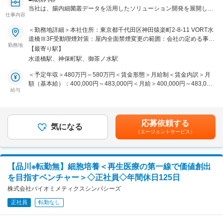
データを活用した新たなソリューション創出にも携わる事ができま
当社は、腸内細菌叢データを活用したソリューション開発を展開して
す。
仕事内容
変更の範囲：会社の定める業務
います。本ポジションでは、腸内細菌叢と疾病との関連性の研究や食
品摂取による腸内細菌叢への影響などに関する研究、腸内細菌叢検
＜勤務地詳細＞本社住所：東京都千代田区神田猿楽町2-8-11 VORT水
■組織体制：
査・分析サービスの開発を担当していただきます。
道橋Ⅲ3F受動喫煙対策：屋内全面禁煙変更の範囲：会社の定める事業
配属部署は計9名の少数精鋭チームで、男性2名・女性7名と、女性が
なお、研究・開発業務は、実験室での機器操作ではなく、オフィスで
勤務地
所
多く活躍している組織です（2026年7月時点）。お互いに相談しやす
【最寄り駅】
のコンピューターを用いた研究計画（臨床試験を含む）・管理、デー
いフラットな雰囲気で、専門分野やバックグラウンドの異なるメンバ
水道橋駅、神保町駅、御茶ノ水駅
タ解析、報告書作成などが中心となります。
ー同士が協力しながらプロジェクトを進めています。入社でも馴染み
＜予定年収＞480万円～580万円＜賃金形態＞月給制＜賃金内訳＞月
やすい環境です。
■職務詳細
額（基本給）：400,000円～483,000円＜月給＞400,000円～483,000
・腸内細菌叢と疾病の関連に関する研究
給与
円＜昇給有無＞有＜残業手当＞有＜給与補足＞・提示年収は入社６ヶ
■企業の特徴／魅力：
・腸内細菌叢と食品摂取の関連に関する研究
月間の契約社員とその後、正社員転属後の６ヶ月分を合算したもので
当社は、日本最大級の腸内細菌叢解析データベースと独自のデータマ
・研究計画の立案、実行、管理
す。・年齢と資格、学位を考慮し決定します。・試用期間中の評価に
イニング技術を持ち、腸内細菌叢をもとに疾病リスクや改善指針を提
・データ解析、結果報告書の作成
より、原則として正社員（無期雇用）転属時に給与を加算して再提示
示する世界初のサービスを展開しています。医療機関向け・一般向け
応募依頼する
・学会・外部向けの成果発表
気になる
いたします。・業務手当あり、資格・学位による手当あり・昇給あり
の両サービスを手がけているため、研究の成果が社会に届く実感を得
（エージェントサービス）
・腸内細菌叢の検査、分析サービスの開発
賃金はあくまでも目安の金額であり、選考を通じて上下する可能性が
やすいことも魅力です。残業は繁忙期でも月10時間程度と少なく、産
あります。月給(月額)は固定手当を含めた表記です。
休・育休取得実績、在宅勤務や時短勤務の相談も可能で、研究職であ
■教育体制
りながらワークライフバランスを大切にしながら働けます。
入社後は、部署メンバーが業務内容を丁寧にレクチャーします。
【品川※転勤無】細胞培養＜再生医療の第一線で価値創出
腸内細菌叢に関する専門知識に不安がある方も、入社後のフォロー体
変更の範囲：会社の定める業務
を目指すベンチャー＞◇正社員◇年間休日125日
制が整っているため安心して業務を開始いただけます。
業務内容を理解いただいた後は、個別の研究プロジェクトを段階的に
株式会社バイオミメティクスシンパシーズ
お任せします。
正社員
転勤なし
■ワークライフバランス