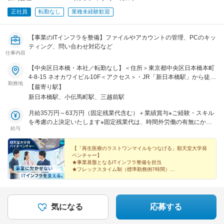
正社員
転勤なし
業種未経験歓迎
【事業のITインフラを整備】ファイルやアカウントの管理、PCのキッ
ティング、問い合わせ対応など
仕事内容
【中央区日本橋・本社／転勤なし】＜住所＞東京都中央区日本橋本町
4-8-15 ネオカワイビル10F＜アクセス＞・JR「新日本橋駅」から徒歩
勤務地
1分、「神田駅」から徒歩8分・東京メトロ「三越前駅」から徒歩5
【最寄り駅】
分、「小伝馬町駅」から徒歩5分※受動喫煙対策あり（屋内全面禁煙）
新日本橋駅、小伝馬町駅、三越前駅
月給35万円～63万円（固定残業代含む）＋業績賞与※ご経験・スキル
を考慮の上決定いたします※固定残業代は、時間外労働の有無にかか
給与
わらず月35時間分を、月8万3400円～15万円支給。（35時間を超え
る時間外労働分は追加で支給）
【「再生医療のラストワンマイルをつなげる」順天堂大学発
ベンチャー】
★事業基盤となるITインフラ整備を担当
★フレックスタイム制（標準勤務例7時間）
★年間休日128日・残業月10時間程度
再生医療の仕組みを全国に届ける、社会貢献性の高い仕事で
す。
気になる
応募する