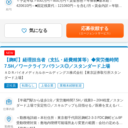
＜予定年収＞650万円～800万円＜賃金形態＞年俸制■基本給：
■業務の魅力
を世界中に広める重要なポジションを担ってくださる方を歓迎してい
420610円～■固定残業代：121060円～を含む/月＜賃金内訳＞年額
世界最先端のゲノム解析に携わり、研究者の課題解決や社会課題の解
ます。
給与
（基本給）：6,500,000円～8,000,000円固定残業手当/月：121,060円
決に直接貢献できます。営業活動を通じて、医療・がん研究・農業・
～148,950円（固定残業時間40時間0分/月）超過した時間外労働の残
環境など幅広い領域の発展を支えます。
■業務詳細：
業手当は追加支給＜月額＞662,726円～815,616円（12分割）（一律
・iPS細胞専門の化粧品OEM事業における営業、事業開拓
手当を含む）＜昇給有無＞有＜残業手当＞有＜給与補足＞※固定残業
■教育体制
・OEM新規顧客開拓および既存顧客との関係構築、提案営業
応募依頼する
気になる
代制、超過分別途支給賃金はあくまでも目安の金額であり、選考を通
OJTや先輩同行による実践型教育、社内外研修を組み合わせ、NGSや
・OEM商品企画や弊社化粧品のマーケティング
（エージェントサービス）
じて上下する可能性があります。月給(月額)は固定手当を含めた表記
営業の専門性を段階的に習得可能です。
・製品製造部門との連携
です。
・市場調査や競合分析を通じた戦略立案
■就業環境
・プロジェクトの進行管理、クライアントとの交渉
グローバルな風土と裁量ある働き方。繁忙期のサポート体制も整えて
NEW
・海外市場向けの営業活動（英語ができる場合）
います。
※iPS細胞専門のOEM事業は、競争優位性が高く、大きな成果が期待
【麹町】経理担当者（支払・経費精算等）◆実労働時間
できるポテンシャルを秘めた分野です。
7.5H／ワークライフバランス◎／スタンダード上場
■想定されるキャリアパス
ＡＤＲバイオメディカルホールディングス株式会社【東京証券取引所スタン
成長市場で専門性とビジネススキルを磨き、営業リーダーやグローバ
■配属先情報：
ダード上場】
ルポジションへのステップアップも可能です。
・プレイングマネージャー1名
正社員
転勤なし
上場企業
業種未経験歓迎
■企業の特徴/魅力
■当社について：
圧倒的なスケールと高い技術力を背景に、日本・世界の最先端研究を
京都大学の山中教授がノーベル賞を受賞されたiPS細胞技術の実用化
支える社会的意義の高いポジションです。
のため山中教授の研究室出身の田邊剛士CEOが立ち上げ、関連サービ
【半蔵門駅から徒歩1分／実労働時間7.5H／残業0～20H程度／スタン
スを展開。「一人一人がiPS細胞を持ち、その細胞で医療を受けられ
ダード上場で安定性◎／スキルアップも目指せる／医療を支えるバイ
変更の範囲：会社の定める業務
仕事内容
る時代」を目指すミッションドリブンな企業文化です。サイエンティ
オベンチャー】
ストだけでなく、エンジニア、医療関係者や投資銀行バンカーなど、
＜勤務地詳細＞本社住所：東京都千代田区麹町2-3-3 FDC麹町ビル9F
様々なバックグラウンドを持つメンバーが活躍しています。
【業務内容】
受動喫煙対策：敷地内喫煙可能場所あり変更の範囲：会社の定める事
今回は経理担当として以下業務をメインでお任せします。
勤務地
業所