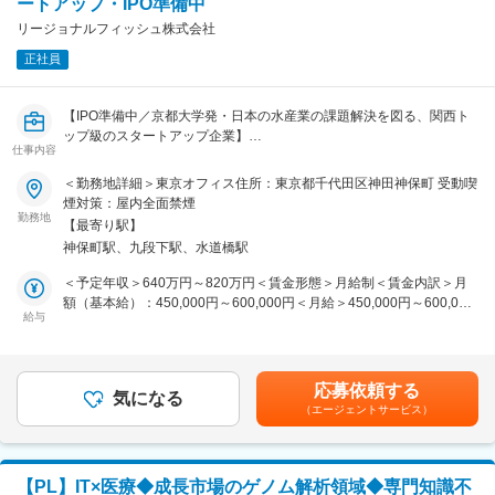
ートアップ・IPO準備中
■キャリアパス：
リージョナルフィッシュ株式会社
今後もグループ会社が増えていくことが想定されてます。
正社員
グループ会社の決算のとりまとめやグループ会社のCFOなどを任され
る人材へと成長いただけることを期待しています。
【IPO準備中／京都大学発・日本の水産業の課題解決を図る、関西ト
■組織構成：
ップ級のスタートアップ企業】
決算統括部への配属を想定しています。
仕事内容
正社員3名、パート1名で構成されています。外部の委託先にも依頼を
水産業界にて重要な成長戦略であるM&Aを少数精鋭チームで推進する
＜勤務地詳細＞東京オフィス住所：東京都千代田区神田神保町 受動喫
しています。
ための、M&A担当マネジャーを募集します。
煙対策：屋内全面禁煙
勤務地
■就業環境：
【最寄り駅】
■主な職務内容：
基本は出社を想定していますが、ご家庭の事情等に応じてリモートワ
神保町駅、九段下駅、水道橋駅
雇入直後
ークが可能です。
・資本提携先候補のソーシングと提携に向けたスキーム検討
＜予定年収＞640万円～820万円＜賃金形態＞月給制＜賃金内訳＞月
・デューデリジェンス実務
額（基本給）：450,000円～600,000円＜月給＞450,000円～600,000
■魅力・やりがい：
・グループ会社・グループ全体の財務戦略の策定・実務
給与
円＜昇給有無＞有＜残業手当＞有＜給与補足＞賃金はあくまでも目安
スタートアップ企業のため、業務範囲が広く、経理に限らず人事労務
・上記に付随する業務
の金額であり、選考を通じて上下する可能性があります。月給(月額)
総務など、バックオフィスを総合的に見ることが可能です。視野が広
は固定手当を含めた表記です。
がり、ハイスピードで様々な経験を積むことができます。関西トップ
■組織構成：
級・将来性の高い同社のIPO準備に携われる、またとない機会です。
応募依頼する
社長室の配属となり、現状3名で構成されております。30代が中心の
気になる
（エージェントサービス）
若い組織です。
■当社の特徴：
社長室ではM&Aの推進、中期経営計画策定、IPO準備、調達、ファイ
・当社は京都大学と近畿大学の水産物品種改良に係る共同研究の成果
ナンス、経営企画、内部統制と幅広い業務を行っています。
を社会実装するベンチャー企業です。DNAを狙って刺激を与え、その
自然の回復力で自然な変異が起きる欠失型ゲノム編集は、これまで品
【PL】IT×医療◆成長市場のゲノム解析領域◆専門知識不
■就業環境：