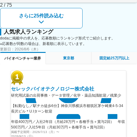
2
/
75
＜市場情報の収集＞
競合製品、価格変動、顧客フィードバック、同種製品や社内チームか
さらに25件読み込む
らの市場動向を調査します。
上司を補佐し、営業戦略、商品構成、販促企画の最適化を支援しま
す。
人気求人ランキング
＜営業データ管理＞
dodaに掲載中の求人を、応募数順にランキング形式でご紹介します。
個人の営業進捗を管理し、CRMシステム、営業日報、月報を定期的に
※応募数が同数の場合は、新着順に表示しています。
記入します。
更新日：
2026/8/6（木）
アフターサービス、請求処理、入金確認などの基本業務を補助しま
す。
東京都
固定給25万円以上
バイオベンチャー業界
＜展示会およびプロモーション活動＞
業界展示会、学会、顧客体験イベントなどの現場プロモーション活動
に参加します。
地域の市場活動、診療所・健康サロン・美容サロンとの共同プロモー
ションを実施します。
セレックバイオテクノロジー株式会社
■キャリアパス：
研究用試薬の出荷事務・データ管理／化学・薬品知識歓迎／残業少
◇昇進パス：スタッフ→シニアスタッフ→エリアマネージャー→営業
部長／事業部長
【転勤なし／駅チカ徒歩6分】神奈川県横浜市都筑区茅ケ崎東4-5-34
◇海外キャリア：中国・東南アジア市場を担当する場合、展示会参加
長沢ビル＊U.Iターン歓迎
や現地出張の可能性あり
年収400万円／入社2年目（月給28万円＋各種手当＋賞与2回） 年収
500万円／入社5年目（月給30万円＋各種手当＋賞与2回）
掲載予定期間：
2026/7/13（月）
〜
2026/9/13（日）