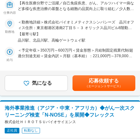
本ポジションは残業がほとんどなく、繁忙期でも月10時間程度です。
【再生医療分野でご活躍／自己免疫疾患、がん、アルツハイマー病な
産休・育休の取得実績もあり、在宅勤務制度や時短勤務もご相談可能
ど多様な疾患治療の基盤となる細胞の品質向上に取り組む／少人数の
です。
仕事内容
組織】
無理なく働ける環境が整っています。
＜勤務地詳細＞株式会社バイオミメティクスシンパシーズ 品川オフ
■業務概要
ィス住所：東京都港区港南2丁目５－３ オリックス品川ビル8階勤務
■組織構成
当社は再生医療分野において、独自開発したヒトおよび動物由来成分
勤務地
地最寄駅：JR線／品川駅受動喫煙対策：敷地内全面禁煙変更の範囲：
配属部署は9名体制で、男性2名・女性7名で構成されています。
【最寄り駅】
不含有（AOF）培地を用いた間葉系幹細胞の培養技術で業界をリード
会社の定める事業所
（2026年7月時点）
品川駅、北品川駅、高輪ゲートウェイ駅
しています。本ポジションでは、製造課の一員としてクリーンルーム
内での細胞培養や細胞製品の品質管理、医療機関への技術支援・コン
＜予定年収＞350万円～600万円＜賃金形態＞月給制固定残業代制/超
■当社のサービス
サルティング等を通じ、再生医療の発展に貢献いただきます。
過分別途支給＜賃金内訳＞月額（基本給）：221,000円～378,000円
医療機関向け腸内細菌叢検査サービス「SYMGRAM（シングラ
給与
固定残業手当/月：34,540円～59,080円（固定残業時間20時間0分/
ム）」、一般向けサービス「健腸ナビ」では、腸内細菌叢データから
〈具体的には〉
月）超過した時間外労働の残業手当は追加支給＜月給＞255,540円～
疾病のリスクを推定し、予防・改善に役立つ食品情報や腸内環境の特
標準業務手順書に従って間葉系幹細胞の培養およびクリーンルームで
437,080円（一律手当を含む）＜昇給有無＞有＜残業手当＞有＜給与
徴をまとめたレポートを提供しています。
の作業をメインに、培養作業記録・標準手順書の作成、細胞資材や備
補足＞賃金はあくまでも目安の金額であり、選考を通じて上下する可
これらは、腸内細菌叢をもとに疾病リスクや改善指針を提示する世界
応募依頼する
品管理、施設内の清掃管理、さらに他医療機関への技術移転や技術コ
気になる
能性があります。賃金はあくまでも目安の金額であり、選考を通じて
初のサービスです。
（エージェントサービス）
ンサルティング支援を行います。
上下する可能性があります。月給(月額)は固定手当を含めた表記で
培養技術を駆使し、自己免疫疾患、がん、アルツハイマー病など多様
す。
■当社のビジョン
な疾患治療の基盤となる細胞の品質向上に取り組みます。少人数制の
当社は、日本最大級の腸内細菌叢解析データベースと独自のデータマ
ため、経営陣・同僚と近い距離で意見交換ができ、新たな培養法や改
イニング技術を強みに、食品摂取による腸内細菌叢の制御を通じて疾
海外事業推進（アジア・中東・アフリカ）◆がん一次スク
善提案も積極的に行える環境です。
病を予防・改善する新たなソリューションの開発に取り組み、腸内細
リーニング検査「N-NOSE」を展開◆フレックス
菌叢検査サービスの社会実装を通じて、誰もが健やかに毎日を過ごす
■組織構成
株式会社ＨＩＲＯＴＳＵバイオサイエンス
ことができる社会の実現を目指しています。
社員24名の少数精鋭チーム。風通しが良く、若手社員が役員を務める
正社員
転勤なし
など実力主義の組織です。
変更の範囲：会社の定める業務