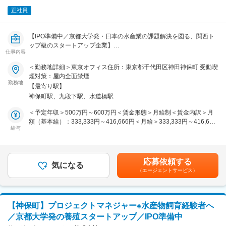
おり新しいガン治療の一つとして注目されつつあります。当社のパイ
正社員
プラインの一つの「テロメライシン(R)」ではすでに食道がんなど複
変更の範囲：会社の定める業務
数のがんで開発を遂行しています。2019年4月、厚生労働省の定める
「先駆け審査指定制度」の対象品目に指定されました。現在は2024年
【IPO準備中／京都大学発・日本の水産業の課題解決を図る、関西ト
の承認申請に向け準備を進めています。
ップ級のスタートアップ企業】
・これまでの臨床研究では風邪に似た症状の副作用は確認されていま
仕事内容
すが、抜け毛や吐き気といった重い症状はみられていません。『がん
品種改良技術と、IoTなどを駆使したスマート養殖技術によって、日
＜勤務地詳細＞東京オフィス住所：東京都千代田区神田神保町 受動喫
を切らずに治療する』ことを目指して、患者さんの負担を軽減するこ
本の養殖業の成長に貢献している当社の社長室スタッフを募集しま
煙対策：屋内全面禁煙
とが期待できます。
す。
勤務地
【最寄り駅】
社長室ではM&Aの推進、中期経営計画策定、IPO準備、調達、ファイ
■当社の特徴・魅力：
神保町駅、九段下駅、水道橋駅
ナンス、経営企画、内部統制と幅広い業務を行っています。
・当社は2004年設立のバイオベンチャーであり、少数精鋭にて「良い
今回メンバーとして、幅広い業務の補助を担っていただける方を募集
＜予定年収＞500万円～600万円＜賃金形態＞月給制＜賃金内訳＞月
薬」を世の中に出して行きたい、と言う考えから、社員一人ひとりが
します。
額（基本給）：333,333円～416,666円＜月給＞333,333円～416,666
主役となって働ける会社です。
給与
円＜昇給有無＞有＜残業手当＞有＜給与補足＞賃金はあくまでも目安
・世界がターゲットなので、コロナ以前は海外出張の機会も多く、ま
■主な職務内容：
の金額であり、選考を通じて上下する可能性があります。月給(月額)
た、高名な医師や研究者と話が出来る機会も多くあります。
下記、社長室で行っている業務の補助業務
は固定手当を含めた表記です。
・「50％あればその会社はつぶれない」と言われる自己資本比率は
・M&Aの推進
70%以上。積極的に開発に投資しています。
応募依頼する
・中期経営計画策定
気になる
（エージェントサービス）
・IPO準備
変更の範囲：会社の定める業務
・調達、ファイナンス、経営企画、内部統制
・資本提携先候補のソーシングと提携に向けたスキーム検討
・デューデリジェンス実務
【神保町】プロジェクトマネジャー※水産物飼育経験者へ
・グループ会社・グループ全体の財務戦略の策定・実務
／京都大学発の養殖スタートアップ／IPO準備中
など