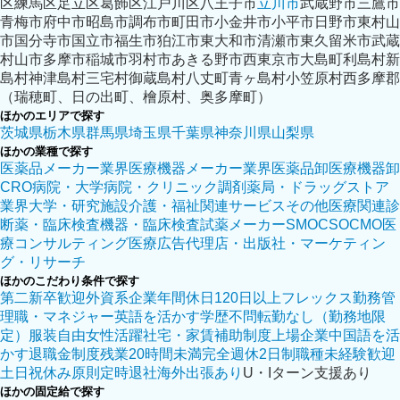
区
練馬区
足立区
葛飾区
江戸川区
八王子市
立川市
武蔵野市
三鷹市
青梅市
府中市
昭島市
調布市
町田市
小金井市
小平市
日野市
東村山
市
国分寺市
国立市
福生市
狛江市
東大和市
清瀬市
東久留米市
武蔵
村山市
多摩市
稲城市
羽村市
あきる野市
西東京市
大島町
利島村
新
島村
神津島村
三宅村
御蔵島村
八丈町
青ヶ島村
小笠原村
西多摩郡
（瑞穂町、日の出町、檜原村、奥多摩町）
ほかのエリアで探す
茨城県
栃木県
群馬県
埼玉県
千葉県
神奈川県
山梨県
ほかの業種で探す
医薬品メーカー業界
医療機器メーカー業界
医薬品卸
医療機器卸
CRO
病院・大学病院・クリニック
調剤薬局・ドラッグストア
業界
大学・研究施設
介護・福祉関連サービス
その他医療関連
診
断薬・臨床検査機器・臨床検査試薬メーカー
SMO
CSO
CMO
医
療コンサルティング
医療広告代理店・出版社・マーケティン
グ・リサーチ
ほかのこだわり条件で探す
第二新卒歓迎
外資系企業
年間休日120日以上
フレックス勤務
管
理職・マネジャー
英語を活かす
学歴不問
転勤なし（勤務地限
定）
服装自由
女性活躍
社宅・家賃補助制度
上場企業
中国語を活
かす
退職金制度
残業20時間未満
完全週休2日制
職種未経験歓迎
土日祝休み
原則定時退社
海外出張あり
U・Iターン支援あり
ほかの固定給で探す