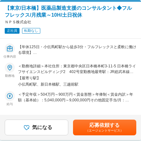
国内外問わず、がん免疫治療や幹細胞治療(再生医療)を希望されてい
■組織構成：
る方(アジア圏を中心とした海外の患者様も多くいらっしゃいます)
【東京/日本橋】医薬品製造支援のコンサルタント◆フル
部長、7名メンバーが在籍しており、20代後半～30代前半の社員が多
フレックス/月残業～10H/土日祝休
く働いてます。東京、京都それぞれに社員が在籍しております。
■理念
ＮＰＳ株式会社
「患者の『生きる』にすべてを尽くす」を掲げ、がん治療における選
■魅力・やりがい：
択肢の最大化を目指しております。
正社員
転勤なし
スタートアップ企業のため、業務範囲が広く、経理に限らず人事労務
ステージⅣでも諦めない治療を提案し、日単位で状態を観察し最良の
総務など、バックオフィスを総合的に見ることが可能です。視野が広
効果を追求します。
がり、ハイスピードで様々な経験を積むことができます。関西トップ
医師、看護師、培養士、研究者、事務スタッフ──すべての職種が一
【年休125日・小伝馬町駅から徒歩3分・フルフレックスと柔軟に働け
級・将来性の高い同社のIPO準備に携われる、またとない機会です。
つのチームとして、患者様の“生きたい”という想いに寄り添い、全力
る環境】
仕事内容
を尽くしています。
■当社の特徴：
■ポジション概要：
＜勤務地詳細＞本社住所：東京都中央区日本橋本町3-11-5 日本橋ライ
・当社は京都大学と近畿大学のゲノム編集に係る共同研究の成果を社
変更の範囲：会社の定める業務
バイオ医薬品や再生医療等製品等の製造に関するコンサルティングを
フサイエンスビルディング2 402号室勤務地最寄駅：JR総武本線／
会実装するベンチャー企業です。DNAを狙って刺激を与え、その自然
行う当社にて、医薬品製造支援コンサルティングをお任せします。バ
勤務地
新日本橋駅受動喫煙対策：屋内喫煙可能場所あり変更の範囲：会社の
の回復力で自然な変異が起きる欠失型ゲノム編集は、これまで品種改
【最寄り駅】
イオ医薬品や再生医療等製品の製造支援・CMC・CDMO立ち上げ
定める事業所
良で長い時間をかけて行われてきたプロセスを高速で再現するための
小伝馬町駅、新日本橋駅、三越前駅
等、業界の最先端を
技術です。
走る高度なプロジェクトに携わります。
＜予定年収＞504万円～900万円＜賃金形態＞年俸制＜賃金内訳＞年
・オープンイノベーションも実施しており、様々な大手企業や公的支
額（基本給）：5,040,000円～9,000,000円その他固定手当/月：
援機関、大学等と共同研究をしています。
■業務詳細：
給与
13,000円～16,000円固定残業手当/月：100,000円～178,600円（固定
医薬品製造支援プロジェクトにおけるコンサルティング業務をお任せ
残業時間40時間0分/月）超過した時間外労働の残業手当は追加支給＜
■MISSION：
します。顧客は製薬業界の企業様が多く、9割程が既存顧客になりま
月額＞533,000円～944,600円（12分割）（一律手当を含む）＜昇給
”タンパク質クライシス”を始めとする食料問題や、衰退する日本の水
す（顧客からのご紹介がメイン）
有無＞有＜残業手当＞有＜給与補足＞※賃金はあくまでも目安の金額
産業の課題解決に残された時間は多くありません。その突破口が我々
応募依頼する
プロジェクトに関しては、目安1年以上など年単位で関わって頂くも
気になる
であり、選考を通じて上下する可能性があります。■その他固定手
のコア技術「ゲノム編集」。
（エージェントサービス）
のが多いです。
当：13,000～16,000円／月（所定勤務時間による）■昇給：毎年8月
私たちはこのゲノム編集技術と、IoTなどを駆使した養殖環境によっ
に会社業績及び個人の勤務成績で決定賃金はあくまでも目安の金額で
て、日本の養殖業を高付加価値化し、サステイナブルな成長産業に変