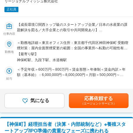
■組織構成：
リージョナルフィッシュ株式会社
社長室の配属となり、現状3名で構成されております。30代が中心の
正社員
若い組織です。
■就業環境：
【成長環境◎関西トップ級のスタートアップ企業／日本の水産業の課
基本は出社を想定していますが、ご家庭の事情等に応じてリモートワ
題解決を図る／大手企業との取引や共同開発あり】
ークが可能です
仕事内容
当社は、品種改良技術と、IoTなどを駆使したスマート養殖技術によ
＜勤務地詳細＞東京オフィス住所：東京都千代田区神田神保町 受動喫
■魅力：
って、日本の養殖業の成長に貢献しています。
煙対策：屋内全面禁煙変更の範囲：全国の事業所へ転勤の可能性有り
・社長直下の部署ということもあり、代表との距離が大変近く、社長
水産養殖事業のオペレーション体制構築を多品種に展開するため、水
勤務地
（リモートワーク含む）
と対等に話せたり、考え方などを間近で知ることができ、成長環境抜
【最寄り駅】
産物飼育経験のあるプロジェクトマネジャー候補を追加募集します。
群です。
神保町駅、九段下駅、水道橋駅
・未経験からM&Aや経営企画に挑戦できる、貴重な求人です。これま
■業務内容：
＜予定年収＞600万円～800万円＜賃金形態＞年俸制＜賃金内訳＞年
でのご経験を活かして、事業会社の経営企画部門でキャリアを築いて
・プロジェクト進行に関わるディレクション業務やプロジェクトチー
額（基本給）：6,000,000円～8,000,000円＜月額＞500,000円～
いきたい方にピッタリの求人です。
ムマネジメント
給与
666,666円（12分割）＜昇給有無＞有＜残業手当＞有＜給与補足＞■
・今後上場を見据え、上場経験を体験できる貴重な事業フェーズで
・パートナー企業、組織との協業や連携
スキル・経験に応じて決定します。賃金はあくまでも目安の金額であ
す。
・飼育生産オペレーション構築、進捗管理とその後の企画提案や業務
り、選考を通じて上下する可能性があります。月給(月額)は固定手当
拡大していく組織の中で、裁量を持って幅広いことにチャレンジでき
改善提案
を含めた表記です。
る土壌があります。
応募依頼する
気になる
・スマート養殖技術によって日本の養殖業の成長に貢献しており、社
（エージェントサービス）
■当社の特徴：
会貢献性の高い事業を支えるやりがいがあります。
・当社は京都大学と近畿大学の水産物品種改良技術に係る共同研究の
成果を社会実装するベンチャー企業です。DNAを狙って刺激を与え、
■当社の特徴：
その自然の回復力で自然な変異が起きる欠失型ゲノム編集は、これま
・当社は京都大学と近畿大学のゲノム編集に係る共同研究の成果を社
【神保町】経理担当者（決算・内部統制など）※養殖スタ
で品種改良で長い時間をかけて行われてきたプロセスを高速で再現す
会実装するベンチャー企業です。DNAを狙って刺激を与え、その自然
ートアップ/IPO準備の貴重なフェーズに携われる
るための技術です。