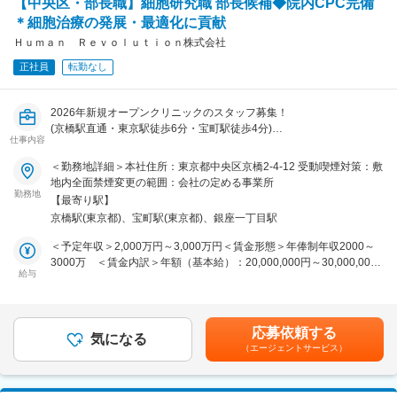
のコア技術「ゲノム編集」。
【中央区・部長職】細胞研究職 部長候補◆院内CPC完備
ロジェクトのリード
私たちはこのゲノム編集技術と、IoTなどを駆使した養殖環境によっ
＊細胞治療の発展・最適化に貢献
・自社プロダクト開発における新機能開発および機能改善
て、日本の養殖業を高付加価値化し、サステイナブルな成長産業に変
・自社サービスをグロースさせるための課題設定、仮説検証、プロダ
Ｈｕｍａｎ Ｒｅｖｏｌｕｔｉｏｎ株式会社
えます。
クト分析
そして日本の漁業が世界の課題であるタンパク質クライシスを”早
正社員
転勤なし
・開発フレームワークの整備や各PJで得た技術のアセット化
く”解決する。そんな未来を創るのが私たちの使命です。
・自身でのプログラミングとコードレビューなどによるメンバーの育
成
2026年新規オープンクリニックのスタッフ募集！
・活用する技術、基盤の選定・評価
(京橋駅直通・東京駅徒歩6分・宝町駅徒歩4分)
仕事内容
■魅力：
当クリニックでは再生医療および、がん免疫療法をメインに行ってい
＜勤務地詳細＞本社住所：東京都中央区京橋2-4-12 受動喫煙対策：敷
【医療・創薬を中心に、幅広い領域で社会へ価値を届けることができ
ます。
地内全面禁煙変更の範囲：会社の定める事業所
る】
院内CPC（細胞培養加工施設）を完備し、培養作業から臨床応用まで
勤務地
システムによって使いやすくすることで価値を生み出す必要性と余地
【最寄り駅】
一貫して対応しています。
が非常に大きく残されている分野です！
京橋駅(東京都)、宝町駅(東京都)、銀座一丁目駅
細胞研究部では、細胞治療の発展・最適化を目的とした研究を行って
【プロジェクトリーダーの経験を積める】
おり、さらなる研究推進のため新たに研究リーダー候補及びプレイン
＜予定年収＞2,000万円～3,000万円＜賃金形態＞年俸制年収2000～
さまざまな技術にチャレンジしながらスキルを高めつつ、複数のプロ
グマネージャーを募集します。
3000万 ＜賃金内訳＞年額（基本給）：20,000,000円～30,000,000
ジェクトをリードできるようサポートします！
給与
円＜月額＞1,666,666円～2,500,000円（12分割）＜昇給有無＞有＜残
【成長市場のゲノム解析領域でプロダクトを打ち出すことができる】
【業務内容】
業手当＞無＜給与補足＞上記はあくまで目安となります。これまでの
スピーディな意思決定を受けて、企画から開発まで一貫して携わるこ
がん免疫の治療と幹細胞治療の研究をお任せします。
研究実績、マネジメント経験、事業への貢献可能性を総合的に評価
とができます！
短期的な目標としては、現在既に活用している細胞治療のさらなる改
し、選考を通じて決定いたします。賃金はあくまでも目安の金額であ
応募依頼する
善
気になる
り、選考を通じて上下する可能性があります。月給(月額)は固定手当
■代表コメント：
（エージェントサービス）
長期的には、今後臨床で活用可能な、これまでにない新たな治療法の
を含めた表記です。
創薬・ヘルスケアなど、様々なデータを活用し、他にはない業務を経
確立を目指しております。
験できます。個別化医療・ヘルスケアに役立つサービスを創り上げる
・新しい細胞治療技術の研究/開発
ことに情熱を傾けられる方を募集しています！