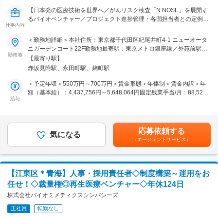
■教育体制
【日本発の医療技術を世界へ／がんリスク検査「N NOSE」を展開す
現担当者によるOJTを中心に実務習得をサポート。業務の幅が広いた
るバイオベンチャー／プロジェクト進捗管理・各国担当者との定例連
め、成長機会も豊富です。
仕事内容
携など各国パートナーと社内の橋渡し役をお任せ】
実力を正当に評価し、将来的な役職登用の可能性も十分。多様なキャ
＜勤務地詳細＞本社住所：東京都千代田区紀尾井町4-1 ニューオータ
リア形成が可能です。
■会社・事業紹介
ニガーデンコート22F勤務地最寄駅：東京メトロ銀座線／外苑前駅受
HIROTSUバイオサイエンスは、線虫の嗅覚を活用した世界でも類の
勤務地
動喫煙対策：屋内全面禁煙変更の範囲：会社の定める事業所（リモー
■就業環境
【最寄り駅】
ないがんリスク検査「N NOSE」を展開するバイオベンチャーです。
トワーク含む）
完全週休2日制（土日祝）・年間休日124日・社会保険完備。育児休暇
赤坂見附駅、永田町駅、麹町駅
現在、アジア・中東・アフリカを中心に海外展開を加速中。各国の企
取得実績もあり。
業・医療機関・行政機関と連携し、「日本発の医療技術を世界へ」と
＜予定年収＞550万円～700万円＜賃金形態＞年俸制＜賃金内訳＞年
いう使命のもと、グローバルなビジネスモデルの構築を推進していま
額（基本給）：4,437,756円～5,648,064円固定残業手当/月：88,520
■業務の魅力
す。
給与
円～112,661円（固定残業時間30時間0分/月）超過した時間外労働の
業界最先端の再生医療分野で、裁量を持ちプロジェクト推進・事業成
残業手当は追加支給＜月額＞458,333円～583,333円（12分割）（一
長に直接貢献できます。幅広い業務経験と、主体的に提案・行動でき
■募集背景
律手当を含む）＜昇給有無＞有＜残業手当＞有＜給与補足＞■昇給あ
る環境が整っています。
複数国でのトライアル・パートナー交渉がすでに動き始めており、海
り（年に一度）管理監督者となる場合、残業代支給なし。年収：600
再生医療の第一線で「世界に1つ」の価値創出を目指すベンチャー企
応募依頼する
外事業部長とともに、アジア・中東・アフリカ地域の実務進行を担う
気になる
～700万円、基本給：500,000～583,333円となります。賃金はあくま
業。特許取得多数、技術力と事業成長性が強みです。
（エージェントサービス）
メンバーが至急必要です。検査センターや社内各部門は英語対応が困
でも目安の金額であり、選考を通じて上下する可能性があります。月
難なため、このポジションが各国パートナーと社内の橋渡し役となり
給(月額)は固定手当を含めた表記です。
変更の範囲：会社の定める業務
ます。
【江東区＊青海】人事・採用責任者◇制度構築～運用をお
■業務内容
任せ！◇裁量権◎再生医療ベンチャー◇年休124日
海外事業部長のもとで、以下の業務を担当していただきます。
・各国パートナー・仲介者・医療機関とのコミュニケーション対応
株式会社バイオミメティクスシンパシーズ
（英語）
正社員
転勤なし
・プロジェクト進捗管理・各国担当者との定例連携