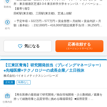
■業務概要
していただくことも可能です。
所：東京都港区芝浦3-3-6 東京科学大学キャンパス・イノベーション
当社の商品開発支援事業部にて、腸内環境分野における科学的知見を
勤務地
センターINDEST勤務地最寄駅：JR線／田町駅受動喫煙対策：屋内全
【最寄り駅】
基盤に、食品・ヘルスケア業界のクライアントと共に新規事業や商品
【当社について】
面禁煙変更の範囲：会社の定める事業所
田町駅(東京都)、三田駅(東京都)、芝浦ふ頭駅
の開発を一気通貫で支援します。プロジェクトの企画提案から実行、
同社は、脂肪組織由来再生（幹）細胞（ADRCs）を活用した細胞治
社会実装までを主担当として推進し、サイエンスに基づく価値創出に
療の研究開発に取り組んでいます。患者自身の脂肪組織から細胞を採
＜予定年収＞322万円～577万円＜賃金形態＞月給制＜賃金内訳＞月
挑戦できます。
取・調製する独自技術を活用し、従来治療では十分な効果が得られな
額（基本給）：232,000円～416,000円固定残業手当/月：36,250円～
給与
い疾患やアンメットメディカルニーズ（現行の医療技術や薬剤では十
65,000円（固定残業時間20時間0分/月）超過した時間外労働の残業手
■業務詳細
分に対応できていない疾患や治療ニーズ）への対応を目指していま
当は追加支給＜月給＞268,250円～481,000円（一律手当を含む）＜
クライアント（食品メーカー、製薬、素材メーカー等）からの営業を
す。また、細胞治療関連の医療機器開発・販売も行っています。
昇給有無＞有＜残業手当＞有賃金はあくまでも目安の金額であり、選
中心にプロジェクトを受注推進します。ヒアリングで課題や腸内環境
考を通じて上下する可能性があります。月給(月額)は固定手当を含め
応募依頼する
に関するテーマを明確化し、商品・サービス開発におけるコンセプト
気になる
変更の範囲：会社の定める業務
た表記です。
（エージェントサービス）
設計や科学的エビデンスからロジックの設計等を担います。受注後は
企画書作成、スケジュール管理、社内外関係者との調整、進行管理、
顧客折衝、進捗報告まで一連のプロセスをリードします。プロジェク
ト例として、腸内細菌検査データを活用したパーソナライズド食品・
【江東区青海】研究開発担当（プレイングマネージャー）
飲料の開発支援などがあります。
※先端医療×テクノロジーの成長企業／土日祝休
■扱うサービス
株式会社バイオミメティクスシンパシーズ
事業創出支援サービス、研究テーマ創出支援サービス（学術調査、エ
正社員
転勤なし
ビデンス設計、ローンチ伴走等）を提供しています。
■組織構成
【再生医療の最前線で研究開発／独自培地開発・少人数精鋭／裁量を
事業部は2名体制で、プロジェクトごとに2～3名のチームを編成。他
持って細胞培養と品質管理に挑める職場環境】 ■採用背景：
部門や顧客とも密接に連携しながら業務を遂行します。
仕事内容
当社は自社開発のヒトおよび動物由来成分不含有培地を用いて、幹細