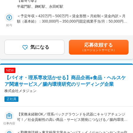
【最寄り駅】
変更の範囲：会社の定める業務
■経費支払
半蔵門駅、麹町駅、永田町駅
■決算業務（日次・月次・年次）※サポートしながら慣れていただきま
す。
＜予定年収＞420万円～500万円＜賃金形態＞月給制＜賃金内訳＞月
■仕訳業務
額（基本給）：300,000円～350,000円固定残業手当/月：50,000円～
■立替の経費精算 など
給与
58,300円（固定残業時間20時間0分/月）超過した時間外労働の残業手
当は追加支給＜月給＞350,000円～408,300円（一律手当を含む）＜
また、総務部での所属となるため、以下のような事務業務が発生する
昇給有無＞有＜残業手当＞有＜給与補足＞※スキル・経験に応じて金
可能性もございます。
額を決定します。■昇給：有賃金はあくまでも目安の金額であり、選
応募依頼する
■社内総務業務（文房具などの購入）
気になる
考を通じて上下する可能性があります。月給(月額)は固定手当を含め
（エージェントサービス）
■稟議書の保存・管理（ファイリング） など
た表記です。
【働き方】
■実労働時間：7.5時間／日
NEW
■平均残業時間：0～20時間程度／月※状況に応じて相談可能です。
【バイオ・理系専攻活かせる】商品企画※食品・ヘルスケ
※リモートはなく、出社ベースとなります。
ア関連サービス／腸内環境研究のリーディング企業
【組織体制】
株式会社メタジェン
配属予定の総務部は、人事・経理・総務業務を担っており、現在2名
正社員
体制です。今回は、経理サポートとして入社いただき、徐々に業務範
囲を広げていただきます。OJT形式で研修を行うため、安心してご入
社いただけます。
【実務未経験OK／理系バックグラウンドを武器にキャリアチェンジ
可！／社会貢献性の高い商品・サービス開発につなげる／腸内環境研
【キャリアパス】
仕事内容
究の知見を活かし事業・商品開発を伴走型で支援】
まずは経理サポートからお任せし、将来的には決算メインや連結決算
などに携わりスキルアップいただくことや、リーダーや管理職を目指
＜勤務地詳細＞東京科学大学キャンパス・イノベーションセンター住