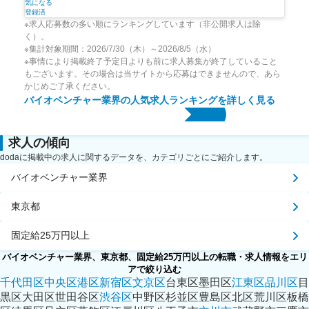
気になる
登録済
※求人応募数の多い順にランキングしています（非公開求人は除
く）。
※集計対象期間：2026/7/30（木）～2026/8/5（水）
※事情により掲載終了予定日よりも前に求人募集が終了していること
もございます。その場合は当サイトから応募はできませんので、あら
かじめご了承ください。
バイオベンチャー業界
の人気求人ランキングを詳しく見る
求人の傾向
dodaに掲載中の求人に関するデータを、カテゴリごとにご紹介します。
バイオベンチャー業界
東京都
固定給25万円以上
バイオベンチャー業界、東京都、固定給25万円以上の転職・求人情報をエリ
アで絞り込む
千代田区
中央区
港区
新宿区
文京区
台東区
墨田区
江東区
品川区
目
黒区
大田区
世田谷区
渋谷区
中野区
杉並区
豊島区
北区
荒川区
板橋