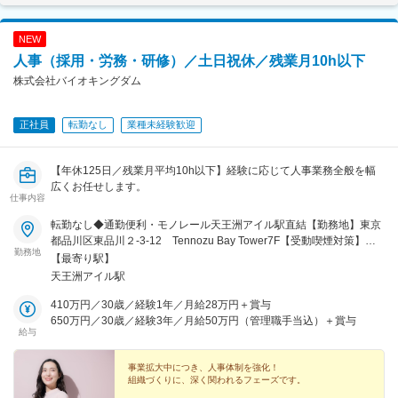
NEW
人事（採用・労務・研修）／土日祝休／残業月10h以下
株式会社バイオキングダム
正社員
転勤なし
業種未経験歓迎
【年休125日／残業月平均10h以下】経験に応じて人事業務全般を幅
広くお任せします。
仕事内容
転勤なし◆通勤便利・モノレール天王洲アイル駅直結【勤務地】東京
都品川区東品川２-3-12 Tennozu Bay Tower7F【受動喫煙対策】あ
勤務地
り／ビル内喫煙所あり
【最寄り駅】
天王洲アイル駅
410万円／30歳／経験1年／月給28万円＋賞与
650万円／30歳／経験3年／月給50万円（管理職手当込）＋賞与
給与
事業拡大中につき、人事体制を強化！
組織づくりに、深く関われるフェーズです。