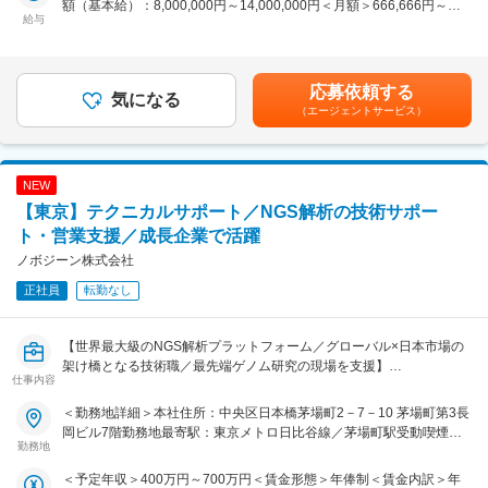
額（基本給）：8,000,000円～14,000,000円＜月額＞666,666円～
貫で推進し、事業として確立すること。売上・提携・ブランドすべて
給与
1,166,666円（12分割）＜昇給有無＞有＜残業手当＞無＜給与補足＞
に責任を持つ事業責任者ポジションです。
ストックオプション：あり（応相談）インセンティブ：あり（応相
談）賃金はあくまでも目安の金額であり、選考を通じて上下する可能
■ 業務内容
性があります。月給(月額)は固定手当を含めた表記です。
1. 事業戦略・経営企画
応募依頼する
気になる
・化粧品事業全体の事業戦略および中長期ロードマップの策定
（エージェントサービス）
・収益モデル設計（化粧品OEM / 自社ブランド）
・KPI設計・事業モニタリング・改善
・投資判断・リソース配分
NEW
2. 化粧品OEM事業の立ち上げ・推進
【東京】テクニカルサポート／NGS解析の技術サポー
・OEM事業戦略の立案および顧客開拓
ト・営業支援／成長企業で活躍
・商品企画～開発～量産までのプロジェクト統括
ノボジーン株式会社
・OEMメーカーとの連携・品質/コスト/納期管理
・クライアント企業との提案・契約交渉
正社員
転勤なし
3. 自社ブランド（化粧品）事業
・ブランド戦略設計（ポジショニング・価格・市場設計）
【世界最大級のNGS解析プラットフォーム／グローバル×日本市場の
・商品企画～開発～販売チャネル構築（D2C / B2B）
架け橋となる技術職／最先端ゲノム研究の現場を支援】
仕事内容
・マーケティング戦略の立案・実行
■業務概要
＜勤務地詳細＞本社住所：中央区日本橋茅場町2－7－10 茅場町第3長
4. アライアンス・共同事業推進
当社が展開する次世代シーケンシング（NGS）受託解析サービスのテ
岡ビル7階勤務地最寄駅：東京メトロ日比谷線／茅場町駅受動喫煙対
・KOSE等パートナー企業との共同事業の推進・管理
クニカルサポートとして、営業チームや顧客に対し高品質な技術サポ
勤務地
策：敷地内全面禁煙変更の範囲：会社の定める事業所（リモートワー
・契約交渉・プロジェクトマネジメント
ートや提案活動を行い、国内外の研究機関や企業の最先端研究を支援
ク含む）
＜予定年収＞400万円～700万円＜賃金形態＞年俸制＜賃金内訳＞年
・新規企業との戦略的提携の企画・実行
します。主に大学・製薬企業・バイオベンチャー等への製品デモや技