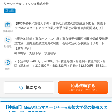
の回復力で自然な変異が起きる欠失型ゲノム編集は、これまで品種改
・オープンイノベーションも実施しており、様々な大手企業や公的支
リージョナルフィッシュ株式会社
良で長い時間をかけて行われてきたプロセスを高速で再現するための
援機関、大学等と共同研究をしています。
技術です。
正社員
・オープンイノベーションも実施しており、様々な大手企業や公的支
■MISSION：
援機関、大学等と共同研究をしています。
”タンパク質クライシス”を始めとする食料問題や、衰退する日本の水
【IPO準備中／京都大学発・日本の水産業の課題解決を図る、関西ト
産業の課題解決に残された時間は多くありません。その突破口が我々
ップ級のスタートアップ企業／大手企業との取引や共同開発あり】
のコア技術「ゲノム編集」。
仕事内容
品種改良技術と、IoTなどを駆使したスマート養殖技術によって、日
私たちはこのゲノム編集技術と、IoTなどを駆使した養殖環境によっ
本の養殖業の成長に貢献している当社にて、経理メンバーを募集しま
＜勤務地詳細＞東京オフィス住所：東京都千代田区神田神保町 受動喫
て、日本の養殖業を高付加価値化し、サステイナブルな成長産業に変
す。
煙対策：屋内全面禁煙変更の範囲：会社の定める事業所（リモートワ
えます。
勤務地
ーク含む）
そして日本の漁業が世界の課題であるタンパク質クライシスを”早
【最寄り駅】
■業務内容：
く”解決する。そんな未来を創るのが私たちの使命です。
神保町駅、九段下駅、水道橋駅
・経理・総務を中心とする管理業務
・上場に向けたオペレーションの再構築・内部統制体制の構築サポー
＜予定年収＞400万円～800万円＜賃金形態＞月給制＜賃金内訳＞月
変更の範囲：会社の定める業務（あらゆる業務に配置転換を命じる場
ト
額（基本給）：312,500円～583,333円＜月給＞312,500円～583,333
合がある）
・社内制度の設計・運用
給与
円＜昇給有無＞有＜残業手当＞有＜給与補足＞■スキル・経験に応じ
て決定します。賃金はあくまでも目安の金額であり、選考を通じて上
＜ご経験に応じて、下記業務もお任せしていきます＞
下する可能性があります。月給(月額)は固定手当を含めた表記です。
・当社単体及び連結決算の取り纏めおよび決算開示資料の作成
応募依頼する
・IPOに向けた会計論点の整理とそれに伴う監査法人・税理士法人と
気になる
（エージェントサービス）
の折衝
・グループ全体のガバナンス強化、内部統制（J-SOX含む）
・freee会計を用いた当社単体および子会社の稟議フロー設計・管理・
運用等
【神保町】M&A担当マネージャー※京都大学発の養殖スタ
・上記を含む、IPO準備全般の推進