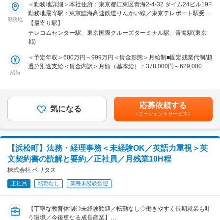
胞の高率的な培養法、作用機序を明らかにする研究を行っています。
＜勤務地詳細＞本社住所：東京都江東区青海2-4-32 タイム24ビル19F
■業務の魅力
この度、研究開発のポジションを募集いたします。
勤務地最寄駅：東京臨海高速鉄道りんかい線／東京テレポート駅受動
最先端の腸内環境分野の知見をビジネスに応用し、研究の社会実装に
勤務地
喫煙対策：屋内全面禁煙変更の範囲：会社の定める事業所
取り組むことができます。裁量を持ってプロジェクトを推進できる環
【最寄り駅】
■業務内容：
境です。
テレコムセンター駅、東京国際クルーズターミナル駅、青海駅(東京
難治疾患治療に対して高い有効性を有する、間葉系幹細胞等の研究開
都)
発業務を担当いただきます。具体的には、培地開発、セルベースアッ
■教育体制
セイの確立、共同研究のマネジメント、薬効薬理試験の立案と委託、
＜予定年収＞600万円～999万円＜賃金形態＞月給制■固定残業代制/超
入社後は知識インプットや他プロジェクトへの参加を通じて実践的に
大量培養技術の開発、エクソソーム研究開発などです。間葉系幹細胞
過分別途支給＜賃金内訳＞月額（基本給）：378,000円～629,000円
学び、段階的に主担当として活躍できます。
の治療メカニズムの解明や、新規創薬シーズの発見・開発にも挑んで
給与
固定残業手当/月：59,080円～98,300円（固定残業時間20時間0分/
いただきます。
月）超過した時間外労働の残業手当は追加支給＜月給＞437,080円～
■就業環境
727,300円（一律手当を含む）＜昇給有無＞有＜残業手当＞有＜給与
みなし労働時間：8時間45分／日
■業務詳細：
補足＞■昇給：4月■賞与：年2回（夏季、冬季）※実施の有無および金
休日：年間休日120日以上、完全週休2日制（土・日）
応募依頼する
研究開発職のミッションは大きく２つあります。まず１つは安全性が
気になる
額は会社業績および個人評価に基づきます。賃金はあくまでも目安の
（エージェントサービス）
高いAOFの培養技術を用いて、再生医療の可能性を広げること。難治
金額であり、選考を通じて上下する可能性があります。月給(月額)は
■想定されるキャリアパス
性疾患に有効な間葉系幹細胞の製法開発や、開発した培養技術・細胞
固定手当を含めた表記です。
新規事業開発、プロジェクトリーダー、アジア進出に伴うグローバル
のライセンスアウトなど、手がける業務は多岐にわたります。２つ目
プロジェクト推進など多様なキャリアが描けます。
は、新しい創薬シーズの探索。間葉系幹細胞が病気を治すメカニズム
【浜松町】法務・経理事務＜未経験OK／英語力重視＞英
を詳細に調べることで、新しい治療薬候補（創薬シーズ）を発見する
■企業の特徴/魅力
文契約書の読解と要約／正社員／月残業10H程
ことが目的です。また、間葉系幹細胞の分泌物に有効成分があること
腸内環境研究のリーディングカンパニーとして「病気ゼロ」の実現を
がわかった場合には、分泌物の中からその有効成分を同定することも
株式会社 ベリタス
目指し、社会実装と市場共創を推進しています。
目指していきます。
正社員
転勤なし
業種未経験歓迎
どちらの業務においても、医療機関や研究所、大学、大手製薬会社な
変更の範囲：会社の定める業務
ど、再生医療の最前線に立つパートナーと連携・交流するシーンが多
く、再生医療技術の共同研究、技術提供なども積極的に行います。治
【丁寧な教育体制◎未経験歓迎／転勤なし◇働きやすく長期就業も叶
療が困難とされた疾患に対して新たなアプローチを確立したり、今後
う環境／今後更なる成長産業】