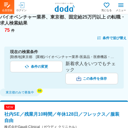
会員登録
ログイン
気になる
メニュー
バイオベンチャー業界、東京都、固定給25万円以上
の転職・
求人検索結果
75
件
条件で並び替え
現在の検索条件
[勤務地]東京都 [業種]バイオベンチャー業界-医薬品・医療機器・ライフサイエンス・医療系サービス [詳細条件](待遇・福利厚生)固定給25万円以上
新着求人をいつでもチェ
条件の変更
ック
この条件を保存
東京都
のみで募集中
NEW
社内SE／残業月10時間／年休128日／フレックス／服装
自由
株式会社Gaudi Clinical（ガウディ クリニカル）