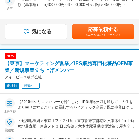
りながら、売上最大化と顧客満足度向上をミッションとします。
額（基本給）：5,400,000円～9,600,000円＜月額＞450,000円～
給与
800,000円（12分割）＜昇給有無＞有＜残業手当＞有＜給与補足＞・
■教育体制
■業務詳細
条件はご経験を踏まえて決定いたします。・上記金額はインセンティ
入社後は製品や技術の研修を充実させ、OJTやグローバルチームとの
・担当エリアにおける営業活動全般（既存顧客・新規顧客・代理店対
ブ（基本年俸の20％程度、会社業績や個人の成長率に連動）を加えた
協働で専門性を高められる環境です。
応）
金額です。賃金はあくまでも目安の金額であり、選考を通じて上下す
・的確な週次売上予測の作成と上長への報告
応募依頼する
気になる
る可能性があります。月給(月額)は固定手当を含めた表記です。
■就業環境
・前年実績を超えるための営業戦略の企画・実行
（エージェントサービス）
フラットで裁量の大きい組織風土。営業・技術・管理部門が密接に連
・市場・競合分析と情報共有
携し、インセンティブ制度も整っています。
・重要顧客（大学・研究室等）の意思決定層との関係構築・維持
・新規ビジネス機会の発掘とターゲット分解（短中長期施策立案）
■想定されるキャリアパス
NEW
・既存顧客へのアップセル・クロスセル提案
技術スペシャリストから営業・マーケティング・海外拠点等への多様
・製品デモやプレゼンテーションの実施
【東京】マーケティング営業／iPS細胞専門化粧品OEM事
なキャリアパスが広がります。
・社内の技術・マーケ・物流部門と連携し受注から納品まで一貫フォ
業／新規事業立ち上げメンバー
ロー
アイ・ピース株式会社
■企業の特徴/魅力
・Salesforceへの営業活動・顧客情報等の正確な入力・管理
世界最大級のNGS解析企業として圧倒的なスケールと実績を持ち、国
・会社の営業目標・KPIの達成に向けた行動
正社員
転勤なし
内外の研究機関と連携し最先端研究を支え続けています。
■扱うサービス
変更の範囲：会社の定める業務
ゲノム・エクソーム・トランスクリプトーム・エピゲノム・メタゲノ
【2015年シリコンバレーで誕生した「iPS細胞技術を通じて、人生を
ム解析等、多様なNGS受託解析サービスをグローバル水準で展開。
より幸せにすること」に貢献するバイオテック企業／既に事業はグロ
仕事内容
ーバルに展開しておりダイナミックな環境。スタートアップらしいミ
■組織構成
ッションドリブンな文化】
＜勤務地詳細＞東京オフィス住所：東京都東京都港区六本木6-15-1 勤
営業7名を含む少数精鋭組織。グローバル連携や大学・研究機関ネッ
務地最寄駅：東京メトロ 日比谷線／六本木駅受動喫煙対策：屋内全面
トワークも強み。
最先端のiPS細胞技術を活用した化粧品OEM事業及び、当社のiPS細
勤務地
禁煙変更の範囲：会社の定める事業所
胞化粧品の新展開に向けて、新しい市場を開拓、より一層当社の製品