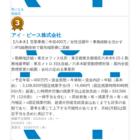
気になる
登録済
アイ・ピース株式会社
【六本木】営業事務◇年収400万／女性活躍中！事務経験を活かす
◇iPS細胞技術で最先端医療に貢献
＜勤務地詳細＞東京オフィス住所：東京都東京都港区六本木6-15-1 勤
務地最寄駅：東京メトロ 日比谷線／六本木駅受動喫煙対策：屋内全面
禁煙変更の範囲：会社の定める事業所
＜予定年収＞400万円＜賃金形態＞年俸制＜賃金内訳＞年額（基本
給）：3,108,920円固定残業手当/月：74,490円（固定残業時間40時間
0分/月）超過した時間外労働の残業手当は追加支給＜月額＞333,566
円（12分割）（一律手当を含む）＜昇給有無＞有＜残業手当＞有＜給
与補足＞※固定残業代制、超過分別途支給賃金はあくまでも目安の金
額であり、選考を通じて上下する可能性があります。月給(月額)は固
定手当を含めた表記です。
掲載予定期間：
2026/6/4（木）
〜
2026/9/2（水）
更新日：
2026/7/23（木）