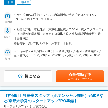
正社員
上場企業
当社の組織は、社員一人ひとりの意見が反映されやすいフラットな構
造を持っています。
～がん治療の新手法・ウイルス療法開発の推進「テロメライシン
■入社後の流れ
(R)」等／東証グロース上場～
入社後はまず会社のビジョンやミッション、業務フローについてのオ
仕事内容
リエンテーションを受けていただきます。
■業務内容：
＜勤務地詳細＞本社住所：東京都港区虎ノ門4-1-28 虎ノ門タワーズオ
その後、現行制度やプロセスを理解し、実際の業務に取り組みます。
【創薬企画】
フィス勤務地最寄駅：東京メトロ日比谷線／神谷町駅受動喫煙対策：
・承認申請に係る業務
勤務地
屋内全面禁煙変更の範囲：会社の定める事業所
初めは先輩社員のサポートを受けながら、徐々に独自の裁量を持って
【最寄り駅】
・前臨床から臨床段階での開発企画・臨床試験推進業務
業務を進めていただきます。
神谷町駅、虎ノ門ヒルズ駅、六本木一丁目駅
・開発企画の立案，実施と予算作成・管理
定期的なフィードバックセッションを通じて、業務の進捗や成果を確
・国内・海外の非臨床/臨床開発計画の推進とCROマネジメント（非
＜予定年収＞450万円～700万円＜賃金形態＞月給制＜賃金内訳＞月
認し、次のステップに繋げていきます。
臨床～PoC）
額（基本給）：350,000円～600,000円＜月給＞350,000円～600,000
・臨床試験の実施（CROマネジメント、KOLマネジメントを含む）
給与
円＜昇給有無＞有＜残業手当＞有＜給与補足＞■昇給：原則年1回 ※
■企業の魅力
・データマネジメント業務
半期での目標見直し、半期評価実施の実績あり。半期評価での昇給実
◎当社は再生医療の最前線で活躍するベンチャー企業です。自社開発
績もあり。賃金はあくまでも目安の金額であり、選考を通じて上下す
のヒトおよび動物由来成分不含有培地を用いた研究で注目を集めてい
■組織構成：
る可能性があります。月給(月額)は固定手当を含めた表記です。
ます。
応募依頼する
創薬企画部の人員は、現状8名体制です。（東京6名、神戸2名）
気になる
◎入社5年の社員が2人も代表取締役になれた（社長、副社長）実績の
（エージェントサービス）
少数精鋭の為、開発フェーズに応じて幅広い業務を担当頂くことが出
ある開かれたベンチャーです！！
来ます。
◎社員の声が通りやすく、実力が正当に評価される環境があります。
人員数が少ない分、部内でも柔軟に連携・相談しながら業務を進めて
おります。
ベンチャーならではの業務の幅広さやプロジェクトを主体的に推進す
【神保町】社長室スタッフ（ポテンシャル採用）※M&Aな
る楽しさ、達成感を味わうことができる職場です。
ど/京都大学発のスタートアップ/IPO準備中
■パイプライン：
前向きに楽しめる方、自己成長を意識しながら仲間を尊重できる方の
・すでにアメリカでは腫瘍溶解ウイルス技術がFDAに承認申請されて
リージョナルフィッシュ株式会社
ご応募をお待ちしています！