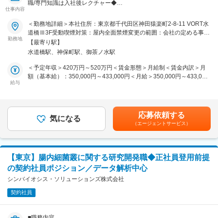
職/専門知識は入社後レクチャー◆
■働きやすい社風
仕事内容
・実働7.5時間（8時45分～17時15分）
■職務詳細：
＜勤務地詳細＞本社住所：東京都千代田区神田猿楽町2-8-11 VORT水
・月残業10時間程／年休125日
・腸内細菌叢と疾病リスクの関連性に関する研究
道橋Ⅲ3F受動喫煙対策：屋内全面禁煙変更の範囲：会社の定める事業
・働きやすい就労環境で勤続年数30年以上の社員多数◎
・食品摂取と腸内細菌叢変化の関係性に関する研究
勤務地
所
・社員を大切にする社風で長期就業しやすい環境◎
【最寄り駅】
・臨床試験を含む研究計画の立案・進行管理
水道橋駅、神保町駅、御茶ノ水駅
・腸内細菌叢データの解析および結果のレポート作成
■当社について
・学会・外部向けの成果発表資料作成・発表
＜予定年収＞420万円～520万円＜賃金形態＞月給制＜賃金内訳＞月
当社は50年以上の歴史から業績も安定し、社内で着実にステップアッ
・腸内細菌叢検査・分析サービスの企画・開発
額（基本給）：350,000円～433,000円＜月給＞350,000円～433,000
プすることができます。移転間もないオフィスは、「働くことをデザ
給与
円＜昇給有無＞有＜残業手当＞有＜給与補足＞・提示年収は入社６ヶ
インする」をコンセプトに社員間のコミュニケーションが取りやすい
■サポート体制：
月間の契約社員とその後、正社員転属後の６ヶ月分を合算したもので
環境を実現しています。また、技術革新が常に行われるバイオテクノ
ご入社後は、腸内細菌叢（腸内フローラ）の基礎知識から、当社独自
す。・年齢と資格、学位を考慮し決定します。・試用期間中の評価に
ロジーの世界で、当社は免疫学、血液学、微生物学、分子生物学、ヒ
のデータベースや解析手法まで丁寧にレクチャーします。
より、原則として正社員（無期雇用）転属時に給与を加算して再提示
ト組織適合性抗原、ならびに環境改善製品に確固たる地位を築き、臨
応募依頼する
最初は既存プロジェクトのサポートとして、データ確認や簡単な解
気になる
いたします。・業務手当あり、資格・学位による手当あり・昇給あり
床検査関連製品、検査用試薬から原料まで、グローバルネットワーク
（エージェントサービス）
析、報告書作成補助などからスタート。
賃金はあくまでも目安の金額であり、選考を通じて上下する可能性が
を駆使して先端的な技術、製品を扱っています。
腸内細菌叢分野が未経験の方でも、OJTを通じて段階的にスキルを身
あります。月給(月額)は固定手当を含めた表記です。
につけられる体制です。業務に慣れてきた段階で、担当プロジェクト
■業界の強み
を持ち、研究計画立案など上流業務にもチャレンジできます。
医療面において遺伝子レベルでの治療や薬剤開発等、バイオテクノロ
【東京】腸内細菌叢に関する研究開発職◆正社員登用前提
ジーの役割が大きく求められている分野での進展に注目が集まってお
の契約社員ポジション／データ解析中心
■ゆくゆくお任せする業務：
ります。特にがん治療については、発生原因の特定や治療に効果のあ
経験・適性に応じて、個別研究プロジェクトのリーダーとして、テー
シンバイオシス・ソリューションズ株式会社
る物質の発見といった、企業や関連機関による研究成果が連日のよう
マ設定から研究デザイン、外部機関との調整・進行管理まで一貫して
にニュースで取り上げられております。国内製薬各社においては、抗
契約社員
担当いただきます。
がん剤開発を本格的に行う動きが見られるなど、がん治療に対する取
また、医療機関向け「SYMGRAM」や一般向け「健腸ナビ」など、既
り組みに進歩を予感させる状況の中、バイオ関連が果たすべき役割に
存サービスのアップデートや新サービス企画にも関わり、腸内細菌叢
も大きな期待が寄せられていくことが予測されます。
■職務内容