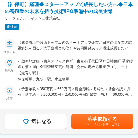
・臨床応用に向けたデータ解析および報告書作成
この業界の知識や経験がない方についても、しっかり研修・教育の機
【神保町】経理◆スタートアップで成長したい方へ◆日本
・幹細胞/免疫細胞の培養/品質管理
会を設けさせていただき、業務で問題のない様に対応させて頂きます
の養殖業の未来を担う技術/IPO準備中の成長企業
・細胞培養技術の最適化（増殖効率向上、安全性評価など）
ので、ご安心ください。
・フローサイト、PCRなどを用いた細胞解析
リージョナルフィッシュ株式会社
・臨床応用に向けたデータ解析および報告書作成
変更の範囲：会社の定める業務
正社員
・院内の医師や技術者との連携
・チームマネジメント
【成長環境◎関西トップ級のスタートアップ企業／日本の水産業の課
【組織構成】
題解決を図る／大手企業との取引や共同開発あり／爆速成長したい方
計4名（正社員3名、非常勤の社員が1名）
仕事内容
へ！】
他、細胞培養技術士の方10名ほど
品種改良技術と、IoTなどを駆使したスマート養殖技術によって、日
＜勤務地詳細＞東京オフィス住所：東京都千代田区神田神保町 受動喫
協調性があり何事にも前向きに取り組める方が多く在籍しておりま
本の養殖業の成長に貢献している当社にて、管理部門スタッフを募集
煙対策：屋内全面禁煙変更の範囲：会社の定める事業所（リモートワ
す。
します。
勤務地
ーク含む）
【最寄り駅】
■業務環境：
神保町駅、九段下駅、水道橋駅
■業務内容：
・医療機関に併設しているラボにて業務を行います。
・経理／経営管理業務、およびオペレーションの再構築業務
＜予定年収＞350万円～550万円＜賃金形態＞月給制＜賃金内訳＞月
・院内ラボにて勤務いただくため、医師の方への相談もしやすい環境
・経理業務（助成金対応、月次の支出データ整理、小口現金管理）
額（基本給）：200,000円～250,000円固定残業手当/月：60,000円～
です。ディスカッションを重ねていく中でより専門性も磨いていける
・上場準備に向けた内部統制体制の構築サポート
給与
90,000円（固定残業時間40時間0分/月）超過した時間外労働の残業手
環境です。
・社内制度の設計サポート／運用
当は追加支給＜月給＞260,000円～340,000円（一律手当を含む）＜
昇給有無＞有＜残業手当＞有＜給与補足＞■スキル・経験に応じて決
■当社特徴
■キャリアパス：
定します。賃金はあくまでも目安の金額であり、選考を通じて上下す
＜治療の特徴＞
応募依頼する
今後もM＆Aで子会社が増えていくことが想定されてます。
気になる
る可能性があります。月給(月額)は固定手当を含めた表記です。
がんの免疫治療・幹細胞治療（再生治療）をメインとして力を入れて
（エージェントサービス）
子会社の決算のとりまとめや子会社のCFOなどを任される人材へと成
おります。
長いただけることを期待しています。
＜患者様の特徴＞