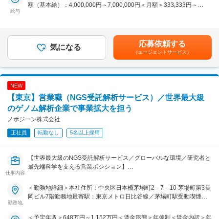
額（基本給）：4,000,000円～7,000,000円＜月額＞333,333円～
術説明、問い合わせ対応、ソリューション提案などを通じて営業活動
給与
583,333円（12分割）＜昇給有無＞有＜残業手当＞有＜給与補足＞・
5. 組織・事業統括
と研究現場の橋渡し役を担います。
これまでのご経歴を踏まえて、条件は決定します。・インセンティブ
・小規模チームの立ち上げおよびマネジメント
は基本年俸の20％を支給（会社業績や個人の成長率に連動）賃金はあ
・外部パートナー（OEMメーカー・研究機関等）の統括
■業務詳細
くまでも目安の金額であり、選考を通じて上下する可能性がありま
・事業責任者としての意思決定
・サンプル受付前評価、技術的提案
応募依頼する
気になる
す。月給(月額)は固定手当を含めた表記です。
・サンプル情報の確認、見積作成等のシステム業務
（エージェントサービス）
■当社について：
・営業と連携した製品紹介・技術説明・コンサルテーション
・京都大学の山中教授がノーベル賞を受賞されたiPS細胞技術の実用
・グローバル製品チームと連携し、顧客ニーズに基づいた最適な解析
化のため山中教授の研究室出身の田邊剛士CEOが立ち上げ、関連サー
ソリューションの提案
ビスを展開。「一人一人がiPS細胞を持ち、その細胞で医療を受けら
NEW
・学会・展示会での技術交流
れる時代」を目指すミッションドリブンな企業文化です。サイエンテ
※営業プロセスの技術的な司令塔として活躍。理系的専門性とビジネ
【東京】営業職（NGS受託解析サービス）／世界最大級
ィストだけでなく、エンジニア、医療関係者や投資銀行バンカーな
ススキルの双方を磨ける環境です。
のゲノム解析企業で事業拡大を担う
ど、様々なバックグラウンドを持つメンバーが活躍しています。
ノボジーン株式会社
■扱うサービス
全ゲノム・エクソーム・トランスクリプトーム・エピゲノム・メタゲ
正社員
転勤なし
5名以上採用
変更の範囲：会社の定める業務
ノム解析等、Illumina・PacBio等の最新プラットフォームを活用した
多様なNGS受託解析。
【世界最大級のNGS受託解析サービス／グローバルな環境／研究者と
■組織構成
最先端科学を支える営業ポジション】
仕事内容
日本法人は営業7名・全体16名の少数精鋭チーム。海外約2,300名のグ
ローバル組織と連携しながら業務を推進。
■業務概要
＜勤務地詳細＞本社住所：中央区日本橋茅場町2－7－10 茅場町第3長
当社のアカウントマネージャーとして、次世代シーケンス（NGS）受
岡ビル7階勤務地最寄駅：東京メトロ日比谷線／茅場町駅受動喫煙対
■業務の魅力
託解析サービスの提案営業を担当いただきます。国内の大学・研究機
勤務地
策：敷地内全面禁煙変更の範囲：会社の定める事業所（リモートワー
世界最大級の解析基盤を活用し、国内外の最先端研究に直接貢献。語
関・製薬企業・バイオベンチャーなど、最先端の研究現場と直接関わ
ク含む）
＜予定年収＞648万円～1,152万円＜賃金形態＞年俸制＜賃金内訳＞年
学力を活かしグローバルな視点での活躍も可能です。