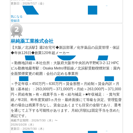
更新日：
2026/7/17（金）
気になる
登録済
林純薬工業株式会社
【大阪／北浜駅】週2在宅可◆新設部署／化学薬品の品質管理・保証
◆年休126日◆創業120年超メーカー
＜勤務地詳細＞本社住所：大阪府大阪市中央区内平野町3-2-12 HPC
ビル勤務地最寄駅：Osaka Metro堺筋線／北浜駅受動喫煙対策：屋内
全面禁煙変更の範囲：会社の定める事業所
＜予定年収＞450万円～630万円＜賃金形態＞月給制＜賃金内訳＞月
額（基本給）：263,000円～371,000円＜月給＞263,000円～371,000
円＜昇給有無＞有＜残業手当＞有＜給与補足＞■年収補足：・賞与実
績／年2回、昨年度実績5ヵ月分・最終面接にて等級を決定。管理監督
者の場合は残業手当なし。賃金はあくまでも目安の金額であり、選考
を通じて上下する可能性があります。月給(月額)は固定手当を含めた
表記です。
掲載予定期間：
2026/7/30（木）
〜
2026/10/28（水）
更新日：
2026/7/30（木）