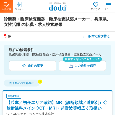
会員登録
ログイン
気になる
メニュー
診断薬・臨床検査機器・臨床検査試薬メーカー、兵庫県、
女性活躍
の転職・求人検索結果
5
条件で並び替え
件
現在の検索条件
[勤務地]兵庫県 [業種]診断薬・臨床検査機器・臨床検査試薬メーカー-医薬品・医療機器・ライフサイエンス・医療系サービス [詳細条件](会社・職場の環境)女性活躍
新着求人をいつでもチェック
条件の変更
この条件を保存
兵庫県
のみで募集中
締切間近
【兵庫／初任エリア確約】MR（診断領域／造影剤）◇
放射線科メイン◇CT・MRI・超音波等幅広く取扱い
GEヘルスケア・ジャパン株式会社