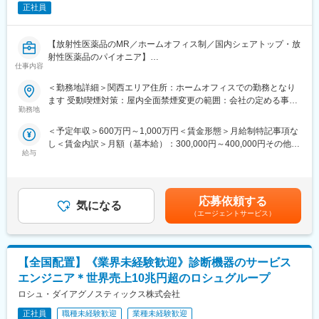
・開発、製造及び販売
正社員
※GEヘルスケアファーマ株式会社は、2020年3月に第一三共株式
■サポート体制：
会社から造影剤4製品を承継し、医薬品製造販売業者として日本国
不明な点は本部アプリケーションエンジニアおよびテクニカルサ
内での活動を本格的に開始しました。
【放射性医薬品のMR／ホームオフィス制／国内シェアトップ・放
ポートエンジニアがいるため、最初は専門的な知識はそこまで持
射性医薬品のパイオニア】
っていなくても大丈夫です。スキルを備えたあとは土日（当番
仕事内容
変更の範囲：会社の定める業務
制）に呼び出しはありますが一次対応はコールセンターが行い、
【はじめに】
現場での対応が必要な場合のみ、出勤します。また呼び出し手
＜勤務地詳細＞関西エリア住所：ホームオフィスでの勤務となり
今回は、放射性医薬品（診断薬）のMRを募集します。SPECT検
当、待機手当、時間外出勤手当などはしっかり完備されておりま
ます 受動喫煙対策：屋内全面禁煙変更の範囲：会社の定める事業
査やPET検査を中心とした核医学と呼ばれる画像診断に関わる
す。
勤務地
所（リモートワーク含む）
「放射性医薬品」の情報提供を行います。
＜予定年収＞600万円～1,000万円＜賃金形態＞月給制特記事項な
■研修制度：
し＜賃金内訳＞月額（基本給）：300,000円～400,000円その他固
【魅力ポイント】
各営業所の先輩社員とOJT形式で半年～1年程度かけて育成を行い
給与
定手当/月：40,000円＜月給＞340,000円～440,000円＜昇給有無
■やりがい：
ます。過去にも未経験の方も多く入社していますのでご安心くだ
＞有＜残業手当＞無＜給与補足＞月給340,000円～（基本給
国内シェアトップではありますが、核医学についてあまりご存じ
さい。
300,000円、諸手当40,000円～を含む/月）■季節賞与：年2回（7
ない医師やその他医療関係者に対して最新の学術情報の伝達が求
月、12月）■業績賞与：年1回（3月）※会社業績及び個人業績のタ
められる非常にやりがいがあります。
■長期的な就業可能：
応募依頼する
気になる
ーゲット100％達成の場合支給■昇給：年1回※深夜就業した場合
現在は勤続年数20年と在籍している方も多数おり年齢層も20歳～
（エージェントサービス）
は、別途深夜手当支給賃金はあくまでも目安の金額であり、選考
■PET検査：
50歳とバランスよく活躍しています。自己都合の退職も3～5％と
を通じて上下する可能性があります。月給(月額)は固定手当を含め
PET検査は、現在注目されている、がんの診断・早期発見を可能
大手日系メーカーと同様に非常に長く働ける環境です。
た表記です。
にした画期的な診断法です。この分野はこれまで難しい分野と言
【全国配置】《業界未経験歓迎》診断機器のサービス
われてきましたが、医療費の高騰が叫ばれている昨今、早期から
■キャリアパス：
の治療が益々重要視されている中で高い注目を集めています。
機械だけでなく電気やIT・科学の知識も身に着けることができま
エンジニア＊世界売上10兆円超のロシュグループ
す。エンジニアのキャリアパスは無限であり、社内公募制度によ
ロシュ・ダイアグノスティックス株式会社
■事業：
りサービスマネージャーとして現場のマネジメント、本社工場で
主な事業分野であるSPECT・PETと呼ばれる核医学検査は、生体
正社員
職種未経験歓迎
業種未経験歓迎
の製品開発・改良、サービス体制の仕組み作りなど積極的なキャ