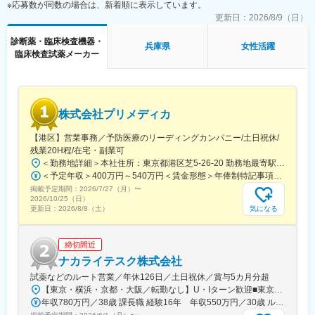
※応募数が同数の場合は、新着順に表示しています。
の対応が必要な場合のみ、出勤します。
変更の範囲：会社の定める業務
また呼び出し手当、待機手当、時間外出勤手当などはしっかり完
更新日：
2026/8/9（日）
備されております。
診断薬・臨床検査機器・
こちらはスキルを備えられたことが確認できたのちに入ることに
兵庫県
女性活躍
臨床検査試薬メーカー
なりますので、新人の内から対応を求められることはありませ
ん。
■サポート体制：
不明な点は本部アプリケーションエンジニアなどがいるため、最
株式会社プリメディカ
初は専門的な知識はそこまで持っていなくても大丈夫です。
【港区】営業事務／予防医療のリーディングカンパニー/土日祝休/
■研修制度：
残業20H程/在宅・副業可
各営業所の先輩社員とOJT形式で半年～1年程度かけて育成を行い
＜勤務地詳細＞本社住所：東京都港区芝5-26-20 勤務地最寄駅：都営大江戸線／大門駅受動喫煙対策：屋内全面禁煙変更の範囲：会社の定める事業所（リモートワーク含む）
ます。過去にも未経験の方も多く入社していますのでご安心くだ
＜予定年収＞400万円～540万円＜賃金形態＞年俸制特記事項なし＜賃金内訳＞年額（基本給）：3,210,000円～4,653,360円固定残業手当/月：65,462円～112,220円（固定残業時間30時間0分/月）超過した時間外労働の残業手当は追加支給＜月額＞332,962円～500,000円（12分割）（一律手当を含む）＜昇給有無＞有＜残業手当＞有賃金はあくまでも目安の金額であり、選考を通じて上下する可能性があります。月給(月額)は固定手当を含めた表記です。
さい。
掲載予定期間：
2026/7/27（月）
〜
2026/10/25（日）
■長期的な就業可能：
気になる
更新日：
2026/8/8（土）
現在は勤続年数20年と在籍している方も多数おり年齢層も20歳～
50歳とバランスよく活躍しています。
締切間近
自己都合の退職も3~5％と大手日系メーカーと同様に非常に長く
働ける環境です。
ナカライテスク株式会社
試薬などのルート営業／年休126日／土日祝休／賞与5カ月分超
■キャリアパス：
【東京・横浜・京都・大阪／転勤なし】U・Iターン歓迎■東京営業所東京都新宿区百人町2-19-13＜アクセス＞JR「新大久保駅」から徒歩6分■横浜営業所神奈川県横浜市中区太田町6-84-2 大樹生命横浜桜木町ビル1F＜アクセス＞横浜高速鉄道「馬車道駅」から徒歩3分JR「桜木町駅」から徒歩7分■本社営業所（京都市）京都市中京区二条通烏丸西入東玉屋町498＜アクセス＞地下鉄 烏丸線「烏丸御池駅」から徒歩5分■大阪営業所大阪府吹田市出口町4-1＜アクセス＞JR「吹田駅」から徒歩8分※原則、転居を伴う転勤はありません。※受動喫煙対策：屋内全面禁煙（屋上に喫煙スペースあり）
機械だけでなく電気やITの知識も身に着けることができます。
年収780万円／38歳 課長職 経験16年 年収550万円／30歳 ルート営業職 経験8年
エンジニアのキャリアパスは無限であり、社内公募制度によりサ