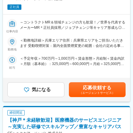
正社員
～コントラクトMR＆領域チェンジの方も歓迎！／世界を代表する
メーカーMR＊正社員採用／ジョブチェンジ等キャリア形成も◎～
仕事内容
■職務概要
＜勤務地詳細＞兵庫エリア住所：兵庫県エリアをご担当いただき
CT・MRI・超音波の装置など、画像診断に関するモダリティを幅
ます 受動喫煙対策：屋内全面禁煙変更の範囲：会社の定める事業
広く取り扱っている当社にて、造影剤のスペシャリストとしてシ
勤務地
所（リモートワーク含む）
ェア拡大に向けた提案をお任せします。
＜予定年収＞700万円～1,000万円＜賃金形態＞月給制＜賃金内訳
＞月額（基本給）：325,000円～600,000円＜月給＞325,000円～
■詳細
給与
600,000円＜昇給有無＞有＜残業手当＞有＜給与補足＞※過去のご
・診断に最適な造影剤の使い方の提案を通じてお客様とのパート
経験・スキルにより検討いたします。賃金はあくまでも目安の金
ナーシップを強化し、市場におけるGE社の価値向上に寄与しま
額であり、選考を通じて上下する可能性があります。月給(月額)は
す。
固定手当を含めた表記です。
・チームメンバーと連携し、学会、研究会等、顧客の活動を支援
応募依頼する
気になる
し顧客満足の最大化を図ります。
（エージェントサービス）
・放射線科がメイン顧客となります。
■当社の強み
締切間近
GEヘルスケアは造影剤のみならず、CT・MRI・超音波の装置な
ど、画像診断に関するモダリティを幅広く取り扱っています。
【神戸＊未経験歓迎】医療機器のサービスエンジニア
そのため担当施設にサービス（メンテナンス等）や営業など複数
～充実した研修でスキルアップ／豊富なキャリアパス
の担当者がおり、協力を得られる環境にあります。