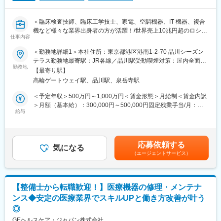
内の微妙な変化をとらえて画像化する「分子イメージング」とい
リア構築が可能です。
う技術であり、医療課題の克服に幅広く力を発揮できる可能性が
＜臨床検査技師、臨床工学技士、家電、空調機器、IT 機器、複合
あります。特にPET検査はがん診療になくてはならないツールと
変更の範囲：会社の定める業務
機など様々な業界出身者の方が活躍！/世界売上10兆円超のロシュ
なりましたが、当社は2005年に国内初のPET検査用放射性医薬品
仕事内容
グループ/PCR検査を開発したメーカー/キャリア入社6割/月平均残
の承認を取得し、現在は全国11か所の製造拠点のもと安定供給体
業20時間/夜間呼び出しほとんどなし/直行直属/研修体制充実＞
制を整えております。
＜勤務地詳細1＞本社住所：東京都港区港南1-2-70 品川シーズン
テラス勤務地最寄駅：JR各線／品川駅受動喫煙対策：屋内全面禁
■求人概要：
【業務内容】
勤務地
煙＜勤務地詳細2＞全国（エリア確約不可）住所：全国いずれかの
【最寄り駅】
フィールドサービスエンジニア職として、当社製品の新規据付、
■最新の学術情報の伝達：
配属となります。 受動喫煙対策：敷地内喫煙可能場所あり変更の
高輪ゲートウェイ駅、品川駅、泉岳寺駅
保守点検をお任せいたします。コロナ禍以降、医療や検査の意義
核医学における最新の学術情報を伝達することが、同社のMRに与
範囲：会社の定める事業所（リモートワーク含む）
が更に高まりニーズが増加する中での増員採用となります。社会
えられた最大のミッションです。病院スタッフを対象にした説明
＜予定年収＞500万円～1,000万円＜賃金形態＞月給制＜賃金内訳
貢献、顧客への価値向上意識が高く、自身の専門性を高めたい方
会の開催、検査データの解析方法のアドバイスも行います。
＞月額（基本給）：300,000円～500,000円固定残業手当/月：
にはおすすめのポジションです。
給与
51,936円～70,000円（固定残業時間20時間0分/月）超過した時間
■講演会の開催：
外労働の残業手当は追加支給＜月給＞351,936円～570,000円（一
■業務内容：
大学病院等の医師とともに近隣の開業医を対象とした講演会を開
律手当を含む）＜昇給有無＞有＜残業手当＞有＜給与補足＞※今ま
・当社検査機器の新規据付
催し、地域の医師へPET検査の有用性を推奨するなど、病診連携
でのご経験に応じ、決定します。賃金はあくまでも目安の金額で
応募依頼する
・ユーザー（臨床検査技師）に対する機器の操作説明
の推進も業務に含まれます。
気になる
あり、選考を通じて上下する可能性があります。月給(月額)は固定
（エージェントサービス）
・当社検査機器の保守点検
手当を含めた表記です。
・緊急修理対応
■その他：
・保守点検のスケジューリング、作業報告書の作成
診断補助として使用する画像解析ツール（ソフト）の紹介・説
※保守点検は契約締結や請求業務はありますが、契約目標などの予
明・導入・解説等も診療科医師や放射線科に行います。
【整備士から転職歓迎！】医療機器の修理・メンテナ
算はありません。
ンス◆安定の医療業界でスキルUPと働き方改善が叶う
※緊急時の一次対応はコールセンターが対応です。二次対応として
【訪問先】
◎
後日修理に訪問することがメインとなります。
核医学診断設備を有する国公立や私立の大規模病院が中心になり
ます。放射線科、脳外科、循環器内科などが主な訪問先です。
GEヘルスケア・ジャパン株式会社