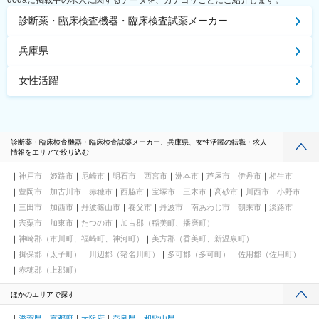
dodaに掲載中の求人に関するデータを、カテゴリごとにご紹介します。
診断薬・臨床検査機器・臨床検査試薬メーカー
兵庫県
女性活躍
診断薬・臨床検査機器・臨床検査試薬メーカー、兵庫県、女性活躍の転職・求人
情報をエリアで絞り込む
神戸市
姫路市
尼崎市
明石市
西宮市
洲本市
芦屋市
伊丹市
相生市
豊岡市
加古川市
赤穂市
西脇市
宝塚市
三木市
高砂市
川西市
小野市
三田市
加西市
丹波篠山市
養父市
丹波市
南あわじ市
朝来市
淡路市
宍粟市
加東市
たつの市
加古郡（稲美町、播磨町）
神崎郡（市川町、福崎町、神河町）
美方郡（香美町、新温泉町）
揖保郡（太子町）
川辺郡（猪名川町）
多可郡（多可町）
佐用郡（佐用町）
赤穂郡（上郡町）
ほかのエリアで探す
滋賀県
京都府
大阪府
奈良県
和歌山県