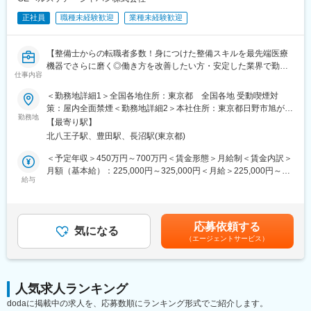
■担当製品・環境：
※医師のアポイントを取り、学術的情報の提供がメインの業務で
正社員
職種未経験歓迎
業種未経験歓迎
医療機関や検査センターで使用される臨床検査機器になります。
す。
顧客から圧倒的な知名度があるだけでなく、業務を通して顧客と
深く接点を持てるため、営業職など社内連携を通して、顧客の検
【入社後について】
【整備士からの転職者多数！身につけた整備スキルを最先端医療
査の質や生産性向上に貢献することができます。実際に本ポジシ
約1か月ほど製剤などの研修を行い、顧客先への訪問は先輩社員と
機器でさらに磨く◎働き方を改善したい方・安定した業界で勤務
ョンからの声で製品改良に繋がった事例が複数あり、オープンな
同行していただくことを想定しています。
仕事内容
したい方にもおすすめ◆充実した研修教育体制でしっかりフォロ
環境、かつチーム全員で協力・分担する環境があります。
ー】
変更の範囲：会社の定める業務
＜勤務地詳細1＞全国各地住所：東京都 全国各地 受動喫煙対
■働き方：
策：屋内全面禁煙＜勤務地詳細2＞本社住所：東京都日野市旭が丘
■業務内容：
勤務地
・月平均残業時間は20時間程度
4-7-127 勤務地最寄駅：JR中央線／豊田駅受動喫煙対策：屋内全
【最寄り駅】
医療画像診断装置（CT,MRI）、超音波診断装置や麻酔器、生体モ
・機器の新規設置は夕方～夜にかけて行うケースが月に数回あり
面禁煙変更の範囲：会社の定める事業所（リモートワーク含む）
北八王子駅、豊田駅、長沼駅(東京都)
ニターを展開する同社のサービスステーションの一員として、下
得ます。また大型連休など、医療機関がお休みの際に作業が集中
記のような業務をお任せします。
します。夜間/休日の対応は週単位でチームで当番制で行ってお
＜予定年収＞450万円～700万円＜賃金形態＞月給制＜賃金内訳＞
・医療装置の保守 修理、点検等メンテナンス
り、特定の人員が多くならないようにしています。また、当番や
月額（基本給）：225,000円～325,000円＜月給＞225,000円～
・機器導入後の技術支援や購入前後のサポート
給与
緊急対応などで夜間/休日勤務を行なった場合は翌日半休や代休な
325,000円＜昇給有無＞有＜残業手当＞有＜給与補足＞※過去のご
・技術的な問い合わせ対応
どを必ず取得いただくのが前提です。
経験・スキルにより検討いたします。■昇給：年1回（4月） ■賞
※マニュアルは英語ですが、翻訳サービスを用いたり、技術力を身
与：年3回（季節賞与7月・12月、業績賞与翌年3月） 賃金はあく
に着けることで自然と対応が可能になりますのでご安心くださ
■研修体制：
までも目安の金額であり、選考を通じて上下する可能性がありま
応募依頼する
い。
気になる
入社後6か月間は東京本社での研修を予定しております。（遠方の
す。賃金はあくまでも目安の金額であり、選考を通じて上下する
（エージェントサービス）
方は住居を手配します。）取り扱い製品数は多いですが、支店配
可能性があります。月給(月額)は固定手当を含めた表記です。
■就業環境：
属後も先輩社員との同行を通して業務習得していただくため、業
年間を通しての残業時間は平均して30～40時間となっておりま
界未経験であっても一人立ちできるよう研修体制を整えておりま
す。
す。
人気求人ランキング
スキルを備えたあとは土日や夜間（当番制）に呼び出し（月2, 3回
dodaに掲載中の求人を、応募数順にランキング形式でご紹介します。
程度）はありますが、一次対応はコールセンターが行い、現場で