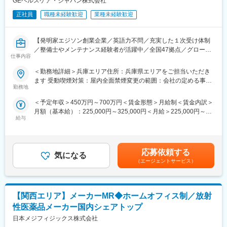
GEヘルスケア・ジャパン株式会社
また、造影剤と診断機器をセットで売れるのはGE社の強みです。
（造影剤MRとデバイス営業が協力して、一つの医療機関にアプロ
正社員
職種未経験歓迎
業種未経験歓迎
ーチしています。）
■担当製品
【発明家エジソン創業企業／英語力不問／充実した１次受け体制
・オムニパーク（非イオン性Ｘ線用造影剤）
／整備士やメンテナンス経験者が活躍中／全国47拠点／グローバ
仕事内容
・オムニスキャン（非イオン性MRI用造影剤）
ルトップシェアの最先端医療機器メーカー】
・ビジパーク（非イオン性等浸透圧X線用造影剤）
■業務内容：
＜勤務地詳細＞兵庫エリア住所：兵庫県エリアをご担当いただき
・ソナゾイド（超音波用造影剤）
医療画像診断装置（CT、MRI）、超音波診断装置や麻酔器
ます 受動喫煙対策：屋内全面禁煙変更の範囲：会社の定める事業
※ヨード造影剤は自社管理下で製品化まで行っています。
（LCS）、生体モニターを展開する当社のサービスステーション
勤務地
所（リモートワーク含む）
の一員として、下記のような業務をお任せします。
＜予定年収＞450万円～700万円＜賃金形態＞月給制＜賃金内訳＞
■その他
・医療装置の保守 修理、点検等メンテナンス
月額（基本給）：225,000円～325,000円＜月給＞225,000円～
・担当エリア：兵庫県を中心にご担当いただきます
・機器導入後の技術支援や購入前後のサポート
給与
325,000円＜昇給有無＞有＜残業手当＞有＜給与補足＞※過去のご
・キャリアパス：社内公募制度があり、将来的にMRだけでなく医
・技術的な問い合わせ対応
経験・スキルにより検討いたします。■昇給：年1回（4月） ■賞
療機器営業など他職種へのジョブチェンジも可能です
※マニュアルは英語ですが、翻訳サービスを用いたり、技術力を身
与：年3回（季節賞与7月・12月、業績賞与翌年3月） 賃金はあく
・転勤：「本拠地制度」により、社員の希望勤務地への配属を優
に着けることで自然と対応が可能になりますのでご安心くださ
までも目安の金額であり、選考を通じて上下する可能性がありま
先的に行う体制があります
い。
応募依頼する
気になる
す。賃金はあくまでも目安の金額であり、選考を通じて上下する
（エージェントサービス）
可能性があります。月給(月額)は固定手当を含めた表記です。
■出向について
■就業環境：
GEヘルスケアファーマ株式会社への出向です。
年間を通しての残業時間は平均して30～40時間となっており、夜
≪勤務地≫
間の対応につきましては月1、2回のペースです。一次対応はコー
・直行直帰となります
【関西エリア】メーカーMR◆ホームオフィス制／放射
ルセンターが行い、現場での対応が必要な場合のみ、夜間出勤を
・籍を置く事業所：東京都港区赤坂5-2-20 赤坂パークビル
します。夜間・休日の出勤はスキルを備えられたことが確認でき
性医薬品メーカー国内シェアトップ
≪出向先の事業内容≫
たのちに入ることになりますので、新人の内から対応を求められ
日本メジフィジックス株式会社
・医薬品、医薬品の原材料及び再生医療等製品の輸出入
ることはありません。