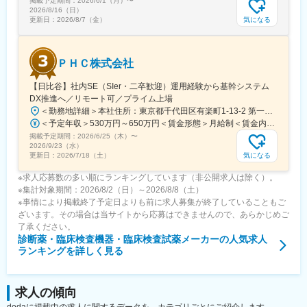
掲載予定期間：
2026/6/1（月）
〜
ービスマネージャーとして現場のマネジメント、本社工場での製
2026/8/16（日）
品開発・改良、サービス体制の仕組み作りなどキャリア構築が可
気になる
更新日：
2026/8/7（金）
能です。
変更の範囲：会社の定める業務
ＰＨＣ株式会社
【日比谷】社内SE（SIer・二卒歓迎）運用経験から基幹システム
DX推進へ／リモート可／プライム上場
＜勤務地詳細＞本社住所：東京都千代田区有楽町1-13-2 第一生命日比谷ファースト15F受動喫煙対策：屋内全面禁煙変更の範囲：会社の定める事業所（リモートワーク含む）
＜予定年収＞530万円～650万円＜賃金形態＞月給制＜賃金内訳＞月額（基本給）：284,000円～345,000円＜月給＞284,000円～345,000円＜昇給有無＞有＜残業手当＞有＜給与補足＞※当社給与規定により、経験・スキル等を考慮した上で決定いたします。賃金はあくまでも目安の金額であり、選考を通じて上下する可能性があります。月給(月額)は固定手当を含めた表記です。
掲載予定期間：
2026/6/25（木）
〜
2026/9/23（水）
気になる
更新日：
2026/7/18（土）
※求人応募数の多い順にランキングしています（非公開求人は除く）。
※集計対象期間：2026/8/2（日）～2026/8/8（土）
※事情により掲載終了予定日よりも前に求人募集が終了していることもご
ざいます。その場合は当サイトから応募はできませんので、あらかじめご
了承ください。
診断薬・臨床検査機器・臨床検査試薬メーカー
の人気求人
ランキングを詳しく見る
求人の傾向