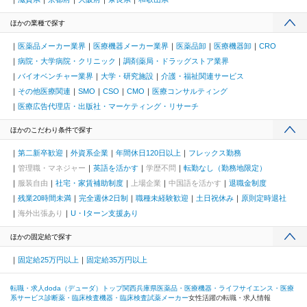
ほかの業種で探す
医薬品メーカー業界
医療機器メーカー業界
医薬品卸
医療機器卸
CRO
病院・大学病院・クリニック
調剤薬局・ドラッグストア業界
バイオベンチャー業界
大学・研究施設
介護・福祉関連サービス
その他医療関連
SMO
CSO
CMO
医療コンサルティング
医療広告代理店・出版社・マーケティング・リサーチ
ほかのこだわり条件で探す
第二新卒歓迎
外資系企業
年間休日120日以上
フレックス勤務
管理職・マネジャー
英語を活かす
学歴不問
転勤なし（勤務地限定）
服装自由
社宅・家賃補助制度
上場企業
中国語を活かす
退職金制度
残業20時間未満
完全週休2日制
職種未経験歓迎
土日祝休み
原則定時退社
海外出張あり
U・Iターン支援あり
ほかの固定給で探す
固定給25万円以上
固定給35万円以上
転職・求人doda（デューダ）トップ
関西
兵庫県
医薬品・医療機器・ライフサイエンス・医療
系サービス
診断薬・臨床検査機器・臨床検査試薬メーカー
女性活躍の転職・求人情報