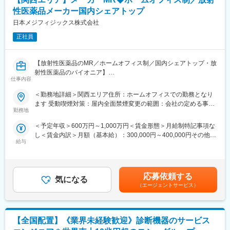
なりましたが、当社は2005年に国内初のPET検査用放射性医薬品
します。夜間・休日の出勤はスキルを備えられたことが確認でき
性医薬品メーカー国内シェアトップ
の承認を取得し、現在は全国11か所の製造拠点のもと安定供給体
たのちに入ることになりますので、新人の内から対応を求められ
制を整えております。
日本メジフィジックス株式会社
ることはありません。
正社員
変更の範囲：会社の定める業務
■サポート体制：
不明な点は本部アプリケーションエンジニアおよびテクニカルサ
【放射性医薬品のMR／ホームオフィス制／国内シェアトップ・放
ポートエンジニアがいるため、最初は専門的な知識はそこまで持
射性医薬品のパイオニア】
っていなくても大丈夫です。スキルを備えたあとは土日（当番
仕事内容
制）に呼び出しはありますが一次対応はコールセンターが行い、
【はじめに】
現場での対応が必要な場合のみ、出勤します。また呼び出し手
＜勤務地詳細＞関西エリア住所：ホームオフィスでの勤務となり
今回は、放射性医薬品（診断薬）のMRを募集します。SPECT検
当、待機手当、時間外出勤手当などはしっかり完備されておりま
ます 受動喫煙対策：屋内全面禁煙変更の範囲：会社の定める事業
査やPET検査を中心とした核医学と呼ばれる画像診断に関わる
す。
勤務地
所（リモートワーク含む）
「放射性医薬品」の情報提供を行います。
＜予定年収＞600万円～1,000万円＜賃金形態＞月給制特記事項な
■研修制度：
し＜賃金内訳＞月額（基本給）：300,000円～400,000円その他固
【魅力ポイント】
各営業所の先輩社員とOJT形式で半年～1年程度かけて育成を行い
給与
定手当/月：40,000円＜月給＞340,000円～440,000円＜昇給有無
■やりがい：
ます。過去にも未経験の方も多く入社していますのでご安心くだ
＞有＜残業手当＞無＜給与補足＞月給340,000円～（基本給
国内シェアトップではありますが、核医学についてあまりご存じ
さい。
300,000円、諸手当40,000円～を含む/月）■季節賞与：年2回（7
ない医師やその他医療関係者に対して最新の学術情報の伝達が求
月、12月）■業績賞与：年1回（3月）※会社業績及び個人業績のタ
められる非常にやりがいがあります。
■長期的な就業可能：
応募依頼する
気になる
ーゲット100％達成の場合支給■昇給：年1回※深夜就業した場合
現在は勤続年数20年と在籍している方も多数おり年齢層も20歳～
（エージェントサービス）
は、別途深夜手当支給賃金はあくまでも目安の金額であり、選考
■PET検査：
50歳とバランスよく活躍しています。自己都合の退職も3～5％と
を通じて上下する可能性があります。月給(月額)は固定手当を含め
PET検査は、現在注目されている、がんの診断・早期発見を可能
大手日系メーカーと同様に非常に長く働ける環境です。
た表記です。
にした画期的な診断法です。この分野はこれまで難しい分野と言
【全国配置】《業界未経験歓迎》診断機器のサービス
われてきましたが、医療費の高騰が叫ばれている昨今、早期から
■キャリアパス：
の治療が益々重要視されている中で高い注目を集めています。