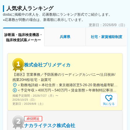
界未経験であっても一人立ちできるよう研修体制を整えておりま
す。
す。
人気求人ランキング
スキルを備えたあとは土日や夜間（当番制）に呼び出し（月2, 3回
dodaに掲載中の求人を、応募数順にランキング形式でご紹介します。
程度）はありますが、一次対応はコールセンターが行い、現場で
※応募数が同数の場合は、新着順に表示しています。
の対応が必要な場合のみ、出勤します。
変更の範囲：会社の定める業務
また呼び出し手当、待機手当、時間外出勤手当などはしっかり完
更新日：
2026/8/9（日）
備されております。
診断薬・臨床検査機器・
こちらはスキルを備えられたことが確認できたのちに入ることに
兵庫県
社宅・家賃補助制度
臨床検査試薬メーカー
なりますので、新人の内から対応を求められることはありませ
ん。
■サポート体制：
不明な点は本部アプリケーションエンジニアなどがいるため、最
株式会社プリメディカ
初は専門的な知識はそこまで持っていなくても大丈夫です。
【港区】営業事務／予防医療のリーディングカンパニー/土日祝休/
■研修制度：
残業20H程/在宅・副業可
各営業所の先輩社員とOJT形式で半年～1年程度かけて育成を行い
＜勤務地詳細＞本社住所：東京都港区芝5-26-20 勤務地最寄駅：都営大江戸線／大門駅受動喫煙対策：屋内全面禁煙変更の範囲：会社の定める事業所（リモートワーク含む）
ます。過去にも未経験の方も多く入社していますのでご安心くだ
＜予定年収＞400万円～540万円＜賃金形態＞年俸制特記事項なし＜賃金内訳＞年額（基本給）：3,210,000円～4,653,360円固定残業手当/月：65,462円～112,220円（固定残業時間30時間0分/月）超過した時間外労働の残業手当は追加支給＜月額＞332,962円～500,000円（12分割）（一律手当を含む）＜昇給有無＞有＜残業手当＞有賃金はあくまでも目安の金額であり、選考を通じて上下する可能性があります。月給(月額)は固定手当を含めた表記です。
さい。
掲載予定期間：
2026/7/27（月）
〜
2026/10/25（日）
■長期的な就業可能：
気になる
更新日：
2026/8/8（土）
現在は勤続年数20年と在籍している方も多数おり年齢層も20歳～
50歳とバランスよく活躍しています。
締切間近
自己都合の退職も3~5％と大手日系メーカーと同様に非常に長く
働ける環境です。
ナカライテスク株式会社