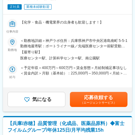
放射性医薬品の製造、品質試験、製造から出荷までの管理をお任
正社員
業種未経験歓迎
せします。
出荷された薬は、その日のうちに患者さんに投与され検査が行わ
れます。その検査結果は癌の早期発見につながり、迅速な治療方
【化学・食品・機電業界の出身者も歓迎します！】
針の決定に影響を及ぼします。質の高い製品を作ることでより多
くの方が救われることになる、やりがいのある仕事です。
仕事内容
【業務内容】
今回は、放射性医薬品の製造職を募集します。
＜勤務地詳細＞神戸ラボ住所：兵庫県神戸市中央区港島南町 5-5-1
■勤務時間帯について
■医薬品原料生成のための機械（サイクロン）の操作・管理
勤務地最寄駅：ポートライナー線／先端医療センター前駅受動喫
入社してから3年目までは2:00～または、8:00～シフト、 8:45～
■医薬品原料を合成装置にて製剤化
勤務地
煙対策：屋内全面禁煙変更の範囲：会社の定める事業所
シフトの3パターンとなり、4年目以降は、下記いずれかの勤務時
【最寄り駅】
■出荷のための包装及び梱包
間で1勤務1週間ごとのローテーション勤務となります。※夜勤が
医療センター駅、計算科学センター駅、南公園駅
■生産業務にかかる文書作成
多い環境ではありますが、夜勤手当が支給されます。
■生産工程や生産業務の効率化・改良改善活動
＜予定年収＞400万円～600万円＜賃金形態＞月給制補足事項なし
・22:00～6:30・0:00～8:30・3:30～12:00・2:00～10:30・21:30
■製造所の管理（各種試薬や備品等の管理）
＜賃金内訳＞月額（基本給）：225,000円～350,000円＜月給＞
～6:00・1:00～9:30・7:00～15:30・8:00～16:30
給与
225,000円～350,000円＜昇給有無＞有＜残業手当＞有＜給与補足
・6:00～14:30・4:30～13:00・17:00～1:30・8:45～17:15
【働き方】
＞※上記年収は各種手当込みの年収となります。■季節賞与：年2
下記いずれかパターンで1勤務1週間ごと（1シフト／1週間単位）
回（7月、12月）■業績賞与：年1回（3月）※会社業績及び個人業
■キャリアパスなど
のローテーション勤務となります。
績のターゲット100％達成の場合支給■昇給：年1回賃金はあくま
将来的には、リーダーとしてチーム体制を構築するなどマネジメ
応募依頼する
22:00～翌6:30、0:00～8:30、3:30～12:00、2:00～10:30、21:30
気になる
でも目安の金額であり、選考を通じて上下する可能性がありま
ントを担って頂けることを期待してます。また、資格取得支援や
（エージェントサービス）
～翌6:00、1:00～9:30、7:00～15:30、8:00～16:30、6:00～
す。月給(月額)は固定手当を含めた表記です。
個々の経験や強み弱みを振り返り、本人の適性や意欲、キャリア
14:30、4:30～13:00、17:00～翌1:30、8:45～17:15
選好等を踏まえ、キャリアプランを一緒に形成し、個々のキャリ
※シフトに関する補足事項
アプランに合わせた環境を提供する制度もあります。
・配属先ラボによりシフトは異なります。
【兵庫/赤穂】品質管理（化成品、医薬品原料）◆富士
・出荷時間/作業内容の変更に伴い、業務上シフトがごくまれに変
変更の範囲：会社の定める業務
フイルムグループ/年休125日/月平均残業15h
更となる場合がございます。