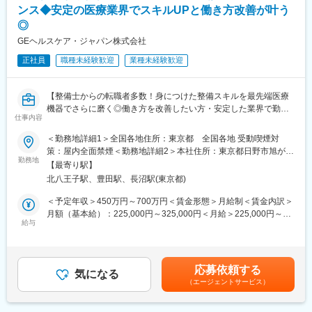
ンス◆安定の医療業界でスキルUPと働き方改善が叶う
※緊急時の一次対応はコールセンターが対応です。二次対応として
【訪問先】
◎
後日修理に訪問することがメインとなります。
核医学診断設備を有する国公立や私立の大規模病院が中心になり
ます。放射線科、脳外科、循環器内科などが主な訪問先です。
GEヘルスケア・ジャパン株式会社
■担当製品・環境：
※医師のアポイントを取り、学術的情報の提供がメインの業務で
正社員
職種未経験歓迎
業種未経験歓迎
医療機関や検査センターで使用される臨床検査機器になります。
す。
顧客から圧倒的な知名度があるだけでなく、業務を通して顧客と
深く接点を持てるため、営業職など社内連携を通して、顧客の検
【入社後について】
【整備士からの転職者多数！身につけた整備スキルを最先端医療
査の質や生産性向上に貢献することができます。実際に本ポジシ
約1か月ほど製剤などの研修を行い、顧客先への訪問は先輩社員と
機器でさらに磨く◎働き方を改善したい方・安定した業界で勤務
ョンからの声で製品改良に繋がった事例が複数あり、オープンな
同行していただくことを想定しています。
仕事内容
したい方にもおすすめ◆充実した研修教育体制でしっかりフォロ
環境、かつチーム全員で協力・分担する環境があります。
ー】
変更の範囲：会社の定める業務
＜勤務地詳細1＞全国各地住所：東京都 全国各地 受動喫煙対
■働き方：
策：屋内全面禁煙＜勤務地詳細2＞本社住所：東京都日野市旭が丘
■業務内容：
勤務地
・月平均残業時間は20時間程度
4-7-127 勤務地最寄駅：JR中央線／豊田駅受動喫煙対策：屋内全
【最寄り駅】
医療画像診断装置（CT,MRI）、超音波診断装置や麻酔器、生体モ
・機器の新規設置は夕方～夜にかけて行うケースが月に数回あり
面禁煙変更の範囲：会社の定める事業所（リモートワーク含む）
北八王子駅、豊田駅、長沼駅(東京都)
ニターを展開する同社のサービスステーションの一員として、下
得ます。また大型連休など、医療機関がお休みの際に作業が集中
記のような業務をお任せします。
します。夜間/休日の対応は週単位でチームで当番制で行ってお
＜予定年収＞450万円～700万円＜賃金形態＞月給制＜賃金内訳＞
・医療装置の保守 修理、点検等メンテナンス
り、特定の人員が多くならないようにしています。また、当番や
月額（基本給）：225,000円～325,000円＜月給＞225,000円～
・機器導入後の技術支援や購入前後のサポート
給与
緊急対応などで夜間/休日勤務を行なった場合は翌日半休や代休な
325,000円＜昇給有無＞有＜残業手当＞有＜給与補足＞※過去のご
・技術的な問い合わせ対応
どを必ず取得いただくのが前提です。
経験・スキルにより検討いたします。■昇給：年1回（4月） ■賞
※マニュアルは英語ですが、翻訳サービスを用いたり、技術力を身
与：年3回（季節賞与7月・12月、業績賞与翌年3月） 賃金はあく
に着けることで自然と対応が可能になりますのでご安心くださ
■研修体制：
までも目安の金額であり、選考を通じて上下する可能性がありま
応募依頼する
い。
気になる
入社後6か月間は東京本社での研修を予定しております。（遠方の
す。賃金はあくまでも目安の金額であり、選考を通じて上下する
（エージェントサービス）
方は住居を手配します。）取り扱い製品数は多いですが、支店配
可能性があります。月給(月額)は固定手当を含めた表記です。
■就業環境：
属後も先輩社員との同行を通して業務習得していただくため、業
年間を通しての残業時間は平均して30～40時間となっておりま