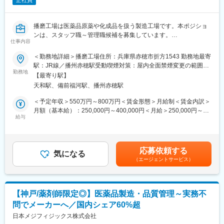
正社員
播磨工場は医薬品原薬や化成品を扱う製造工場です。本ポジショ
ンは、スタッフ職～管理職候補を募集しています。
仕事内容
■職務内容：
工場の品質保証職として下記業務を担当頂きます。
＜勤務地詳細＞播磨工場住所：兵庫県赤穂市折方1543 勤務地最寄
・判定業務（出荷）及び照査
駅：JR線／播州赤穂駅受動喫煙対策：屋内全面禁煙変更の範囲：
・使用許可（原料、中間体）
勤務地
会社の定める事業所
【最寄り駅】
・サプライヤー監査
天和駅、備前福河駅、播州赤穂駅
・システム文書確認、承認、レビュー作業
・自己点検/内部監査
＜予定年収＞550万円～800万円＜賃金形態＞月給制＜賃金内訳＞
・システム会議運営、参画
月額（基本給）：250,000円～400,000円＜月給＞250,000円～
・審査対応（顧客監査、JQA定期審査）
給与
400,000円＜昇給有無＞有＜残業手当＞有＜給与補足＞■昇給：年
・苦情対応業務（WF含む）/社内品質対応業務(WF含む）
1回■賞与：年2回■給与イメージ：840万円／40歳（月給39万円＋
・逸脱/変更管理対応業務
賞与＋手当）、600万円／30歳（月給28万円＋賞与＋手当）、
・GMP関連業務の維持、管理（バリテーション、安定性モニタリ
480万円／25歳（月給23万円＋賞与＋手当）賃金はあくまでも目
応募依頼する
ング、品質照査）
気になる
安の金額であり、選考を通じて上下する可能性があります。月給
（エージェントサービス）
・顧客対応業務（監査、調査書、仕様書）等
(月額)は固定手当を含めた表記です。
上記業務のうち、これまでのご経験を踏まえて少しずつ業務をお
任せします。【変更の範囲：会社の定める業務】
【神戸/薬剤師限定◎】医薬品製造・品質管理～実務不
■このポジションならではの特徴
問でメーカーへ／国内シェア60%超
・本社側で策定する品質方針や施策を、播磨工場の状況に応じ
て、手段、プロセスを自らが創意工夫して検討、実行し、工場全
日本メジフィジックス株式会社