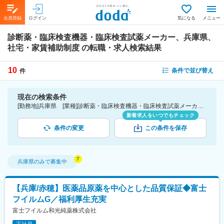
会員登録
ログイン
気になる
メニュー
診断薬・臨床検査機器・臨床検査試薬メーカー、兵庫県、
社宅・家賃補助制度
の転職・求人検索結果
10
条件で並び替え
件
現在の検索条件
[勤務地]兵庫県 [業種]診断薬・臨床検査機器・臨床検査試薬メーカー-医薬品・医療機器・ライフサイエンス・医療系サービス [詳細条件](待遇・福利厚生)社宅・家賃補助制度
新着求人をいつでもチェック
条件の変更
この条件を保存
兵庫県
のみで募集中
【兵庫/赤穂】医薬品原薬を中心とした品質保証◆富士
フイルムG／福利厚生充実
富士フイルム和光純薬株式会社