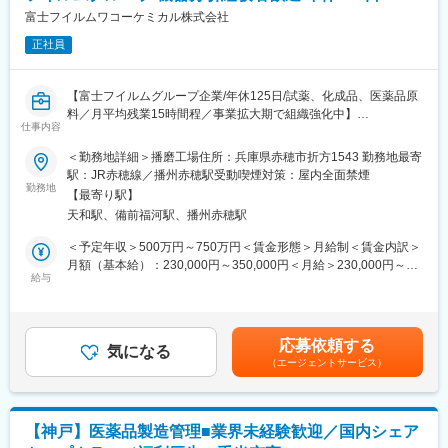
■魅力：
富士フイルムワコーケミカル株式会社
・完全週休2日制で年間休日125日。月平均残業時間も15ｈ程度と
正社員
ライフワークバランスを充実できる環境です。
・社内基準を満たしている方であれば、独身寮へ入居または世帯
手当支給がございます。
【富士フイルムグループ企業/年休125日/試薬、化成品、医薬品原
料／月平均残業15時間程／事業拡大期で組織強化中】
■活かせる経験・スキル：
仕事内容
・富士フイルムグループの一員であり、主に試薬や化学品の製
◎薬剤師有資格者
造・販売を行っている弊社にて品質管理業務をご担当していただ
＜勤務地詳細＞播磨工場住所：兵庫県赤穂市折方1543 勤務地最寄
◎有機化学／生化学に関する知識・経験
きます。
駅：JR赤穂線／播州赤穂駅受動喫煙対策：屋内全面禁煙
◎業界を問わず品質管理の経験
勤務地
◎GMPの知見
【最寄り駅】
■業務内容：
天和駅、備前福河駅、播州赤穂駅
・検査・測定・試薬の管理や検査計画の立案等、当社の品質管理
■当社について：
業務全般をお任せします。工場で最先端の技術開発に関われるポ
＜予定年収＞500万円～750万円＜賃金形態＞月給制＜賃金内訳＞
◎当社では「高品質なファインケミカル材料」や「医薬品原薬・
ジションです。
月額（基本給）：230,000円～350,000円＜月給＞230,000円～
中間体」を、富士フイルムグループの内外を問わず幅広いお客様
・検査・測定・試薬などの装置・試薬の管理
給与
350,000円＜昇給有無＞有＜残業手当＞有＜給与補足＞■賞与実
に提供しております。また、富士フイルム和光純薬工業ブランド
・検査・試験の計画立案・記録
績：年2回■昇給：年1回賃金はあくまでも目安の金額であり、選
の試薬の製造も行っております。
・受入検査の実施・結果評価
考を通じて上下する可能性があります。月給(月額)は固定手当を含
◎医薬品や半導体材料等の製造受諾への増加などの追い風もあ
・工場内検査・最終検査の実施と結果評価など
めた表記です。
り、2022年4月に4つの新工場を稼働開始しており事業拡大中で
応募依頼する
・品質管理職としてスキル・経験に応じた業務をお任せします。
気になる
す。
（エージェントサービス）
■平塚工場について：
変更の範囲：会社の定める業務
・少量多品種の化成品生産が可能な工場です。最新鋭の設備を保
有しています。
【神戸】医薬品製造管理■業界未経験歓迎／国内シェア