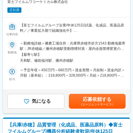
大幅にシフトが変わる訳ではなく、基本的には提示させて頂いて
富士フイルムワコーケミカル株式会社
おりますシフトから30分単位で変更となります。
正社員
【やりがい】
出荷された薬は、その日の内に患者さんに投与され検査が行われ
【富士フイルムグループ企業/年休125日/試薬、化成品、医薬品原
ます。その検査結果は癌の早期発見につながり、治療方針の決定
料／／事業拡大期で組織強化中】
に大きな影響を及ぼします。質の高い製品を作ることができれ
仕事内容
・富士フイルムグループの一員であり、主に試薬や化学品の製
ば、より多くの方が救われることになる、やりがいを感じられる
造・販売を行っている弊社にて品質管理業務をご担当していただ
＜勤務地詳細＞播磨工場住所：兵庫県赤穂市折方1543 勤務地最寄
仕事です。
きます。
駅：JR赤穂線／播州赤穂駅受動喫煙対策：屋内全面禁煙変更の範
勤務地
囲：会社の定める事業所
【放射性医薬品とは】
【最寄り駅】
■業務内容：
ごく弱い放射線を出す成分を含んだ薬のことです。診断や治療に
天和駅、備前福河駅、播州赤穂駅
・検査・測定・試薬の管理や検査計画の立案等、当社の品質管理
使われ、体の中に入ると、特定の臓器や病気の場所に集まるよう
業務全般をお任せします。工場で最先端の技術開発に関われるポ
＜予定年収＞450万円～680万円＜賃金形態＞月給制＜賃金内訳＞
に作られており、診断では、集まった場所から出る放射線をカメ
ジションです。
月額（基本給）：218,800円～328,000円＜月給＞218,800円～
ラで測り、体の状態を画像で確認できるようになっています。
・検査・測定・試薬などの装置・試薬の管理
給与
328,000円＜昇給有無＞有＜残業手当＞有＜給与補足＞■賞与実
・検査・試験の計画立案・記録
績：年2回■昇給：年1回●モデル年収440万円/25歳(月給24万＋賞
変更の範囲：会社の定める業務
・受入検査の実施・結果評価
与＋世帯手当＋借家補助)546万円/30歳(月給27万円＋賞与＋世帯
・工場内検査・最終検査の実施と結果評価など
手当＋借家補助＋扶養手当)717万円/40歳(月給35万4千円＋賞与＋
応募依頼する
・品質管理職としてスキル・経験に応じた業務をお任せします。
気になる
世帯手当＋借家補助＋扶養手当)賃金はあくまでも目安の金額であ
（エージェントサービス）
り、選考を通じて上下する可能性があります。月給(月額)は固定手
■入社後の流れ:
当を含めた表記です。
・ご入社後は先輩社員とのOJTにて業務を学んで頂きます。1つ1
つ丁寧にお教えいたしますので、安心して業務を学んで頂ける環
【兵庫/赤穂】品質管理（化成品、医薬品原料）◆富士
境です。
フイルムグループ/機器分析経験者歓迎/年休125日