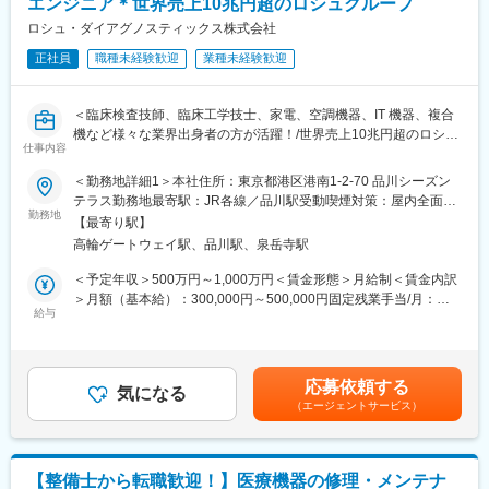
機械だけでなく電気やIT・科学の知識も身に着けることができま
エンジニア＊世界売上10兆円超のロシュグループ
す。エンジニアのキャリアパスは無限であり、社内公募制度によ
ロシュ・ダイアグノスティックス株式会社
■事業：
りサービスマネージャーとして現場のマネジメント、本社工場で
主な事業分野であるSPECT・PETと呼ばれる核医学検査は、生体
正社員
職種未経験歓迎
業種未経験歓迎
の製品開発・改良、サービス体制の仕組み作りなど積極的なキャ
内の微妙な変化をとらえて画像化する「分子イメージング」とい
リア構築が可能です。
う技術であり、医療課題の克服に幅広く力を発揮できる可能性が
＜臨床検査技師、臨床工学技士、家電、空調機器、IT 機器、複合
あります。特にPET検査はがん診療になくてはならないツールと
変更の範囲：会社の定める業務
機など様々な業界出身者の方が活躍！/世界売上10兆円超のロシュ
なりましたが、当社は2005年に国内初のPET検査用放射性医薬品
仕事内容
グループ/PCR検査を開発したメーカー/キャリア入社6割/月平均残
の承認を取得し、現在は全国11か所の製造拠点のもと安定供給体
業20時間/夜間呼び出しほとんどなし/直行直属/研修体制充実＞
制を整えております。
＜勤務地詳細1＞本社住所：東京都港区港南1-2-70 品川シーズン
テラス勤務地最寄駅：JR各線／品川駅受動喫煙対策：屋内全面禁
■求人概要：
【業務内容】
勤務地
煙＜勤務地詳細2＞全国（エリア確約不可）住所：全国いずれかの
【最寄り駅】
フィールドサービスエンジニア職として、当社製品の新規据付、
■最新の学術情報の伝達：
配属となります。 受動喫煙対策：敷地内喫煙可能場所あり変更の
高輪ゲートウェイ駅、品川駅、泉岳寺駅
保守点検をお任せいたします。コロナ禍以降、医療や検査の意義
核医学における最新の学術情報を伝達することが、同社のMRに与
範囲：会社の定める事業所（リモートワーク含む）
が更に高まりニーズが増加する中での増員採用となります。社会
えられた最大のミッションです。病院スタッフを対象にした説明
＜予定年収＞500万円～1,000万円＜賃金形態＞月給制＜賃金内訳
貢献、顧客への価値向上意識が高く、自身の専門性を高めたい方
会の開催、検査データの解析方法のアドバイスも行います。
＞月額（基本給）：300,000円～500,000円固定残業手当/月：
にはおすすめのポジションです。
給与
51,936円～70,000円（固定残業時間20時間0分/月）超過した時間
■講演会の開催：
外労働の残業手当は追加支給＜月給＞351,936円～570,000円（一
■業務内容：
大学病院等の医師とともに近隣の開業医を対象とした講演会を開
律手当を含む）＜昇給有無＞有＜残業手当＞有＜給与補足＞※今ま
・当社検査機器の新規据付
催し、地域の医師へPET検査の有用性を推奨するなど、病診連携
でのご経験に応じ、決定します。賃金はあくまでも目安の金額で
応募依頼する
・ユーザー（臨床検査技師）に対する機器の操作説明
の推進も業務に含まれます。
気になる
あり、選考を通じて上下する可能性があります。月給(月額)は固定
（エージェントサービス）
・当社検査機器の保守点検
手当を含めた表記です。
・緊急修理対応
■その他：
・保守点検のスケジューリング、作業報告書の作成
診断補助として使用する画像解析ツール（ソフト）の紹介・説
※保守点検は契約締結や請求業務はありますが、契約目標などの予
明・導入・解説等も診療科医師や放射線科に行います。
【整備士から転職歓迎！】医療機器の修理・メンテナ
算はありません。