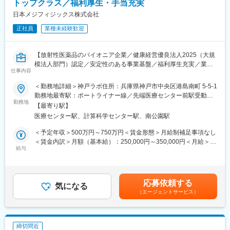
トップクラス／福利厚生・手当充実
■入社後の流れ:
・ご入社後は先輩社員とのOJTにて業務を学んで頂きます。1つ1
日本メジフィジックス株式会社
つ丁寧にお教えいたしますので、安心して業務を学んで頂ける環
正社員
業種未経験歓迎
境です。
■魅力：
【放射性医薬品のパイオニア企業／健康経営優良法人2025（大規
・完全週休2日制で年間休日125日。月平均残業時間も15ｈ程度と
模法人部門）認定／安定性のある事業基盤／福利厚生充実／業界
ライフワークバランスを充実できる環境です。
仕事内容
未経験歓迎】
・社内基準を満たしている方であれば、独身寮へ入居または世帯
＜勤務地詳細＞神戸ラボ住所：兵庫県神戸市中央区港島南町 5-5-1
手当支給がございます。
■職務内容
勤務地最寄駅：ポートライナー線／先端医療センター前駅受動喫
以下業務をご担当頂きます。ご入社後はOJT形式で先輩社員が付
勤務地
煙対策：屋内全面禁煙変更の範囲：会社の定める事業所
■活かせる経験・スキル：
【最寄り駅】
き添いながら機械操作や医薬品製造業務をレクチャー致します。
◎薬剤師有資格者
医療センター駅、計算科学センター駅、南公園駅
◎有機化学／生化学に関する知識・経験
・放射性医薬品の製造（製造作業だけでなく管理業務、開発業務
＜予定年収＞500万円～750万円＜賃金形態＞月給制補足事項なし
◎業界を問わず品質管理の経験
を含む）
＜賃金内訳＞月額（基本給）：250,000円～350,000円＜月給＞
◎GMPの知見
・製造管理（文書管理・データとりまとめ・作業者教育・管理報
給与
250,000円～350,000円＜昇給有無＞有＜残業手当＞有＜給与補足
告書の作成等）
＞※上記年収は各種手当込みの年収となります。■季節賞与：年2
■当社について：
・製造実験
回（7月、12月）■業績賞与：年1回（3月）※会社業績及び個人業
◎当社では「高品質なファインケミカル材料」や「医薬品原薬・
・治験薬製造管理 等
績のターゲット100％達成の場合支給■昇給：年1回賃金はあくま
中間体」を、富士フイルムグループの内外を問わず幅広いお客様
応募依頼する
気になる
でも目安の金額であり、選考を通じて上下する可能性がありま
に提供しております。また、富士フイルム和光純薬工業ブランド
（エージェントサービス）
■働き方補足：
す。月給(月額)は固定手当を含めた表記です。
の試薬の製造も行っております。
下記いずれかパターンの勤務時間で1勤務1週間ごと（1シフト/1週
◎医薬品や半導体材料等の製造受諾への増加などの追い風もあ
間単位）のローテーション勤務となります。
り、2022年4月に4つの新工場を稼働開始しており事業拡大中で
・22:00～翌6:30、0:00～8:30、3:30～12:00、2:00～10:30、
す。
締切間近