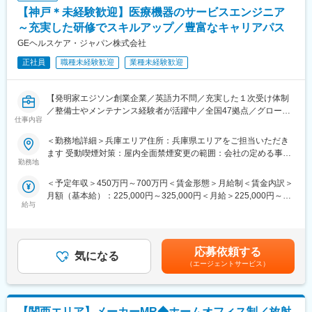
21:30～翌6:00、1:00～9:30、7:00～15:30、8:00～16:30、6:00
【神戸＊未経験歓迎】医療機器のサービスエンジニア
～14:30、4:30～13:00、17:00～翌1:30、8:45～17:15
※シフトに関する補足事項
～充実した研修でスキルアップ／豊富なキャリアパス
出荷時間/作業内容の変更に伴い、業務上シフトがごくまれに変更
GEヘルスケア・ジャパン株式会社
となる場合がございます。
正社員
職種未経験歓迎
業種未経験歓迎
■キャリアパスなど：
将来的には、リーダーとしてチーム体制を構築するなどマネジメ
【発明家エジソン創業企業／英語力不問／充実した１次受け体制
ントを担って頂けることを期待しております。また、資格取得支
／整備士やメンテナンス経験者が活躍中／全国47拠点／グローバ
援や個々の経験や強み弱みを振り返り、本人の適性や意欲、キャ
仕事内容
ルトップシェアの最先端医療機器メーカー】
リア選好等を踏まえ、キャリアプランを一緒に形成し、個々のキ
■業務内容：
ャリアプランに合わせた環境を提供する制度もあります。
＜勤務地詳細＞兵庫エリア住所：兵庫県エリアをご担当いただき
医療画像診断装置（CT、MRI）、超音波診断装置や麻酔器
ます 受動喫煙対策：屋内全面禁煙変更の範囲：会社の定める事業
（LCS）、生体モニターを展開する当社のサービスステーション
勤務地
■やりがい：
所（リモートワーク含む）
の一員として、下記のような業務をお任せします。
出荷された薬は、その日の内に患者さんに投与され検査が行われ
＜予定年収＞450万円～700万円＜賃金形態＞月給制＜賃金内訳＞
・医療装置の保守 修理、点検等メンテナンス
ます。その検査結果は癌の早期発見につながり、治療方針の決定
月額（基本給）：225,000円～325,000円＜月給＞225,000円～
・機器導入後の技術支援や購入前後のサポート
に大きな影響を及ぼします。質の高い製品を作ることができれ
給与
325,000円＜昇給有無＞有＜残業手当＞有＜給与補足＞※過去のご
・技術的な問い合わせ対応
ば、より多くの方が救われることになる、大きなやりがいを感じ
経験・スキルにより検討いたします。■昇給：年1回（4月） ■賞
※マニュアルは英語ですが、翻訳サービスを用いたり、技術力を身
られる仕事です。
与：年3回（季節賞与7月・12月、業績賞与翌年3月） 賃金はあく
に着けることで自然と対応が可能になりますのでご安心くださ
までも目安の金額であり、選考を通じて上下する可能性がありま
い。
応募依頼する
■当社について：
気になる
す。賃金はあくまでも目安の金額であり、選考を通じて上下する
主な事業分野であるSPECT・PETと呼ばれる核医学検査は、生体
（エージェントサービス）
可能性があります。月給(月額)は固定手当を含めた表記です。
■就業環境：
内の微妙な変化をとらえて画像化する「分子イメージング」とい
年間を通しての残業時間は平均して30～40時間となっており、夜
う技術であり、医療課題の克服に幅広く力を発揮できる可能性が
間の対応につきましては月1、2回のペースです。一次対応はコー
あります。特にPET検査はがん診療になくてはならないツールと
【関西エリア】メーカーMR◆ホームオフィス制／放射
ルセンターが行い、現場での対応が必要な場合のみ、夜間出勤を