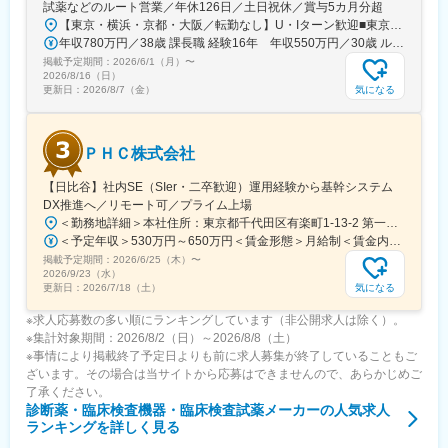
試薬などのルート営業／年休126日／土日祝休／賞与5カ月分超
■キャリアパス：
【東京・横浜・京都・大阪／転勤なし】U・Iターン歓迎■東京営業所東京都新宿区百人町2-19-13＜アクセス＞JR「新大久保駅」から徒歩6分■横浜営業所神奈川県横浜市中区太田町6-84-2 大樹生命横浜桜木町ビル1F＜アクセス＞横浜高速鉄道「馬車道駅」から徒歩3分JR「桜木町駅」から徒歩7分■本社営業所（京都市）京都市中京区二条通烏丸西入東玉屋町498＜アクセス＞地下鉄 烏丸線「烏丸御池駅」から徒歩5分■大阪営業所大阪府吹田市出口町4-1＜アクセス＞JR「吹田駅」から徒歩8分※原則、転居を伴う転勤はありません。※受動喫煙対策：屋内全面禁煙（屋上に喫煙スペースあり）
機械だけでなく電気やITの知識も身に着けることができます。
年収780万円／38歳 課長職 経験16年 年収550万円／30歳 ルート営業職 経験8年
エンジニアのキャリアパスは無限であり、社内公募制度によりサ
掲載予定期間：
2026/6/1（月）
〜
ービスマネージャーとして現場のマネジメント、本社工場での製
2026/8/16（日）
品開発・改良、サービス体制の仕組み作りなどキャリア構築が可
気になる
更新日：
2026/8/7（金）
能です。
変更の範囲：会社の定める業務
ＰＨＣ株式会社
【日比谷】社内SE（SIer・二卒歓迎）運用経験から基幹システム
DX推進へ／リモート可／プライム上場
＜勤務地詳細＞本社住所：東京都千代田区有楽町1-13-2 第一生命日比谷ファースト15F受動喫煙対策：屋内全面禁煙変更の範囲：会社の定める事業所（リモートワーク含む）
＜予定年収＞530万円～650万円＜賃金形態＞月給制＜賃金内訳＞月額（基本給）：284,000円～345,000円＜月給＞284,000円～345,000円＜昇給有無＞有＜残業手当＞有＜給与補足＞※当社給与規定により、経験・スキル等を考慮した上で決定いたします。賃金はあくまでも目安の金額であり、選考を通じて上下する可能性があります。月給(月額)は固定手当を含めた表記です。
掲載予定期間：
2026/6/25（木）
〜
2026/9/23（水）
気になる
更新日：
2026/7/18（土）
※求人応募数の多い順にランキングしています（非公開求人は除く）。
※集計対象期間：2026/8/2（日）～2026/8/8（土）
※事情により掲載終了予定日よりも前に求人募集が終了していることもご
ざいます。その場合は当サイトから応募はできませんので、あらかじめご
了承ください。
診断薬・臨床検査機器・臨床検査試薬メーカー
の人気求人
ランキングを詳しく見る