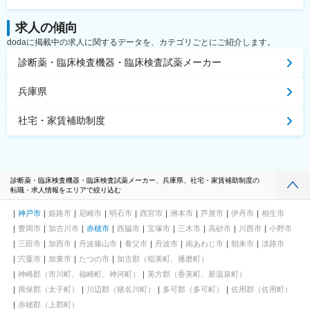
求人の傾向
dodaに掲載中の求人に関するデータを、カテゴリごとにご紹介します。
診断薬・臨床検査機器・臨床検査試薬メーカー
兵庫県
社宅・家賃補助制度
診断薬・臨床検査機器・臨床検査試薬メーカー、兵庫県、社宅・家賃補助制度の
転職・求人情報をエリアで絞り込む
神戸市
姫路市
尼崎市
明石市
西宮市
洲本市
芦屋市
伊丹市
相生市
豊岡市
加古川市
赤穂市
西脇市
宝塚市
三木市
高砂市
川西市
小野市
三田市
加西市
丹波篠山市
養父市
丹波市
南あわじ市
朝来市
淡路市
宍粟市
加東市
たつの市
加古郡（稲美町、播磨町）
神崎郡（市川町、福崎町、神河町）
美方郡（香美町、新温泉町）
揖保郡（太子町）
川辺郡（猪名川町）
多可郡（多可町）
佐用郡（佐用町）
赤穂郡（上郡町）