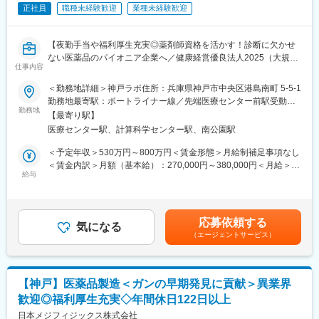
体の品質レベル向上に寄与することが可能です。
正社員
職種未経験歓迎
業種未経験歓迎
・業務効率や品質レベル向上を目的とした、デジタル化の推進や
システムの構築等に携われる可能性があります。
・同社が製造に必要な原料のサプライヤーの、品質レベル向上の
【夜勤手当や福利厚生充実◎薬剤師資格を活かす！診断に欠かせ
教育やサポートに携わることが可能です。サプライヤーも巻き込
ない医薬品のパイオニア企業へ／健康経営優良法人2025（大規模
んだ、自社に留まらない範囲で活躍することができます。
仕事内容
法人部門）認定】
＜勤務地詳細＞神戸ラボ住所：兵庫県神戸市中央区港島南町 5-5-1
■当社に関して：
■具体的な職務内容
勤務地最寄駅：ポートライナー線／先端医療センター前駅受動喫
当社は2022年に創業100年を迎えた総合試薬メーカーで、試薬・
・放射性医薬品の製造
勤務地
煙対策：屋内全面禁煙変更の範囲：会社の定める事業所
化成品・臨床検査薬の3事業で構成されます。3事業の売上はバラ
【最寄り駅】
・放射性医薬品の無菌試験、定量試験などの多種にわたる品質試
ンスよく構成され、直近数年では、毎年過去最高の業績を更新し
医療センター駅、計算科学センター駅、南公園駅
験
ています。WAKOブランドは国内外の企業、研究機関、学術機関
・放射性医薬品の製造から出荷までの管理
＜予定年収＞530万円～800万円＜賃金形態＞月給制補足事項なし
で広く認知され、世界の研究開発を支えています。2017年から富
・新製剤、新技術の導入／改善／改良
＜賃金内訳＞月額（基本給）：270,000円～380,000円＜月給＞
士フイルムグループに入り富士フイルムと和光純薬のシナジー
※独り立ちするまで先輩がOJT形式・マンツーマンで丁寧にフォロ
給与
270,000円～380,000円＜昇給有無＞有＜残業手当＞有＜給与補足
で、今後はグローバルメーカーへと変わっていきます。
ーします。
＞※上記年収は各種手当込みの年収となります。■季節賞与：年2
回（7月、12月）■業績賞与：年1回（3月）※会社業績及び個人業
変更の範囲：会社の定める業務
■当社について
績のターゲット100％達成の場合支給■昇給：年1回
応募依頼する
SPECT・PETと呼ばれる核医学検査が主な事業分野です。これは
気になる
（エージェントサービス）
生体内の微妙な変化をとらえて画像化する「分子イメージング」
という技術であり、医療課題の克服に幅広く力を発揮できる可能
性があります。特にPET検査はがん診療になくてはならないツー
ルとなりましたが、当社は2005年に国内初のPET検査用放射性医
【神戸】医薬品製造＜ガンの早期発見に貢献＞異業界
薬品の承認を取得し、全国に安定供給しています。
歓迎◎福利厚生充実◇年間休日122日以上
■業務概要・やりがい
日本メジフィジックス株式会社