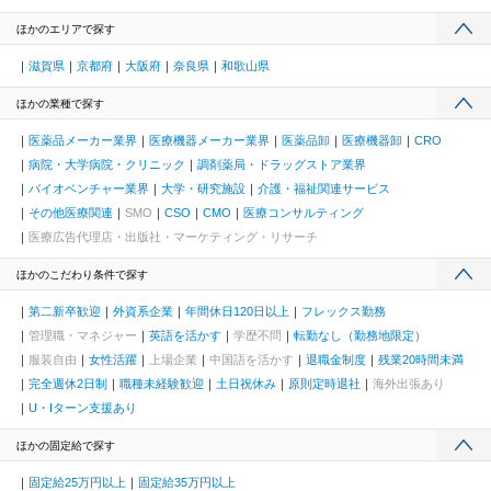
ほかのエリアで探す
滋賀県
京都府
大阪府
奈良県
和歌山県
ほかの業種で探す
医薬品メーカー業界
医療機器メーカー業界
医薬品卸
医療機器卸
CRO
病院・大学病院・クリニック
調剤薬局・ドラッグストア業界
バイオベンチャー業界
大学・研究施設
介護・福祉関連サービス
その他医療関連
SMO
CSO
CMO
医療コンサルティング
医療広告代理店・出版社・マーケティング・リサーチ
ほかのこだわり条件で探す
第二新卒歓迎
外資系企業
年間休日120日以上
フレックス勤務
管理職・マネジャー
英語を活かす
学歴不問
転勤なし（勤務地限定）
服装自由
女性活躍
上場企業
中国語を活かす
退職金制度
残業20時間未満
完全週休2日制
職種未経験歓迎
土日祝休み
原則定時退社
海外出張あり
U・Iターン支援あり
ほかの固定給で探す
固定給25万円以上
固定給35万円以上