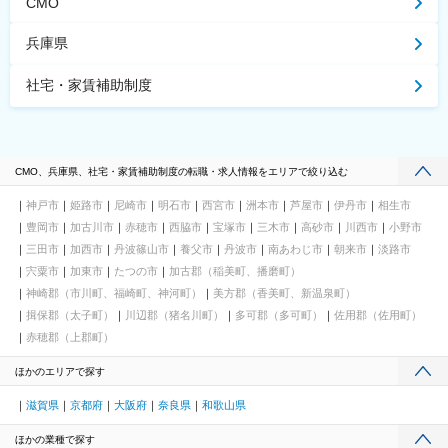
CMO
兵庫県
社宅・家賃補助制度
CMO、兵庫県、社宅・家賃補助制度の転職・求人情報をエリアで絞り込む
神戸市
姫路市
尼崎市
明石市
西宮市
洲本市
芦屋市
伊丹市
相生市
豊岡市
加古川市
赤穂市
西脇市
宝塚市
三木市
高砂市
川西市
小野市
三田市
加西市
丹波篠山市
養父市
丹波市
南あわじ市
朝来市
淡路市
宍粟市
加東市
たつの市
加古郡（稲美町、播磨町）
神崎郡（市川町、福崎町、神河町）
美方郡（香美町、新温泉町）
揖保郡（太子町）
川辺郡（猪名川町）
多可郡（多可町）
佐用郡（佐用町）
赤穂郡（上郡町）
ほかのエリアで探す
滋賀県
京都府
大阪府
奈良県
和歌山県
ほかの業種で探す