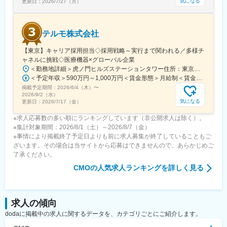
気になる
更新日：
2026/7/27（月）
テルモ株式会社
【東京】キャリア採用担当◇採用戦略～実行まで関われる／多様チ
ャネルに挑戦◇医療機器×グローバル企業
＜勤務地詳細＞虎ノ門ヒルズステーションタワー住所：東京都港区虎ノ門２丁目６－１ 虎ノ門ヒルズ ステーションタワー 受動喫煙対策：敷地内喫煙可能場所あり変更の範囲：会社の定める事業所
＜予定年収＞590万円～1,000万円＜賃金形態＞月給制＜賃金内訳＞月額（基本給）：279,000円～534,000円＜月給＞279,000円～534,000円＜昇給有無＞有＜残業手当＞有＜給与補足＞※年収はご経験やスキルを考慮し決定いたします。■賞与：年2回■昇給：年1回■職位：一般職～主任職賃金はあくまでも目安の金額であり、選考を通じて上下する可能性があります。月給(月額)は固定手当を含めた表記です。
掲載予定期間：
2026/6/4（木）
〜
2026/9/2（水）
気になる
更新日：
2026/7/17（金）
※求人応募数の多い順にランキングしています（非公開求人は除く）。
※集計対象期間：2026/8/1（土）～2026/8/7（金）
※事情により掲載終了予定日よりも前に求人募集が終了していることもご
ざいます。その場合は当サイトから応募はできませんので、あらかじめご
了承ください。
CMO
の人気求人ランキングを詳しく見る
求人の傾向
dodaに掲載中の求人に関するデータを、カテゴリごとにご紹介します。