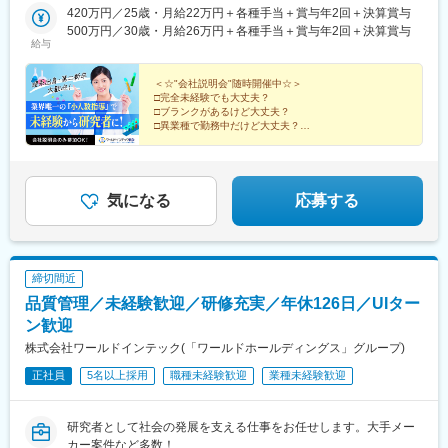
賀県、静岡県、愛知県、三重県、広島県、福岡県※住宅補助あり！
420万円／25歳・月給22万円＋各種手当＋賞与年2回＋決算賞与
（月6万7000円まで会社補助）【配属先一例】中外製薬株式会社
500万円／30歳・月給26万円＋各種手当＋賞与年2回＋決算賞与
中外製薬工業株式会社株式会社明治堺化学工業株式会社日本化薬
給与
株式会社日東電工株式会社 豊橋事業所ニプロファーマ株式会社 大
舘工場株式会社カネカ株式会社DNPファインケミカル宇都宮株式
＜☆"会社説明会"随時開催中☆＞
会社中外医科学研究所東邦チタニウム株式会社高田製薬株式会社
□完全未経験でも大丈夫？
□ブランクがあるけど大丈夫？
株式会社理研ジェネシス株式会社マテリアルゲート三井化学EMS
□異業種で勤務中だけど大丈夫？
株式会社株式会社エネコート 他＼NEW！エリア制度導入／全国
→給与をもらいながら知識・技術を身につける、【1ヶ
でスキルを伸ばしたい方も、好きな場所で研究をしたい方も、ご
月研修制度】で解決！
希望をお聞かせください！詳細は選考時にご案内いたします。
まずは説明だけ聞いてみたいという方も大歓迎♪
気になる
応募する
締切間近
品質管理／未経験歓迎／研修充実／年休126日／UIター
ン歓迎
株式会社ワールドインテック(「ワールドホールディングス」グループ)
正社員
5名以上採用
職種未経験歓迎
業種未経験歓迎
研究者として社会の発展を支える仕事をお任せします。大手メー
カー案件など多数！