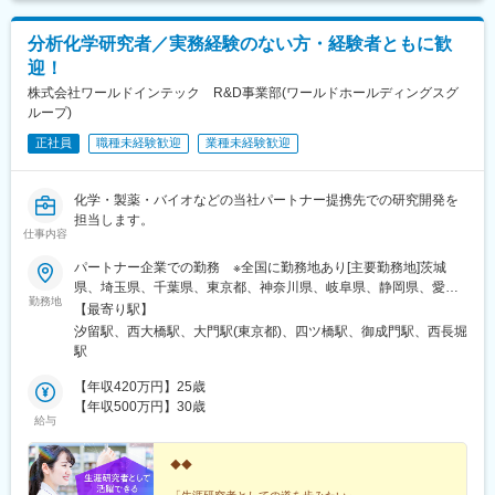
分析化学研究者／実務経験のない方・経験者ともに歓
迎！
株式会社ワールドインテック R&D事業部(ワールドホールディングスグ
ループ)
正社員
職種未経験歓迎
業種未経験歓迎
化学・製薬・バイオなどの当社パートナー提携先での研究開発を
担当します。
仕事内容
パートナー企業での勤務 ※全国に勤務地あり[主要勤務地]茨城
県、埼玉県、千葉県、東京都、神奈川県、岐阜県、静岡県、愛知
勤務地
県、三重県、滋賀県、京都府、大阪府、兵庫県、広島県、福岡県※
【最寄り駅】
勤務地・配属先企業は、十分に話し合った上で、あなたのご経験
汐留駅、西大橋駅、大門駅(東京都)、四ツ橋駅、御成門駅、西長堀
やご希望を考慮し決定します。＼NEW！エリア制度導入／全国で
駅
スキルを伸ばしたい方も、好きな場所で研究をしたい方も、ご希
望をお聞かせください！詳細は選考時にご案内いたします。
【年収420万円】25歳
【年収500万円】30歳
給与
◆◆