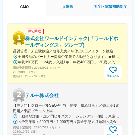
兵庫県
社宅・家賃補助制度
CMO
締切間近
株式会社ワールドインテック(「ワールドホ
ールディングス」グループ)
品質管理／未経験歓迎／研修充実／年休126日／UIターン歓迎
全国各地のパートナー提携企業先での勤務となります。★積極採用中エリア東京・神奈川・千葉・埼玉・大阪・京都・滋賀・兵庫・愛知・三重・福岡※北海道・沖縄県を除く45都府県に多彩なプロジェクトを用意。※勤務地は希望を最大限考慮して決定します。※U・Iターン歓迎！住宅補助あり（月6万7000円まで会社補助）＼NEW！エリア制度導入／全国でスキルを伸ばしたい方も、好きな場所で研究をしたい方も、ご希望をお聞かせください！詳細は選考時にご案内いたします。【配属先企業の一例】中外製薬株式会社中外製薬工業株式会社株式会社明治堺化学工業株式会社日本化薬株式会社日東電工株式会社 豊橋事業所ニプロファーマ株式会社 大舘工場株式会社カネカ株式会社DNPファインケミカル宇都宮株式会社中外医科学研究所東邦チタニウム株式会社高田製薬株式会社株式会社理研ジェネシス株式会社マテリアルゲート三井化学EMS株式会社株式会社エネコート 他
年収390万円 ／ 24歳 ／入社1年 年収480万円 ／ 30歳 ／入社6年
掲載予定期間：
2026/5/21（木）
〜
2026/8/19（水）
気になる
更新日：
2026/7/9（木）
テルモ株式会社
【虎ノ門】グローバルS&OP担当（需要・供給計画）／売上高1兆
円超／東証プライム上場
＜勤務地詳細＞虎ノ門ヒルズステーションタワー住所：東京都港区虎ノ門２丁目６－１ 虎ノ門ヒルズ ステーションタワー 受動喫煙対策：敷地内喫煙可能場所あり変更の範囲：会社の定める事業所
＜予定年収＞590万円～1,000万円＜賃金形態＞月給制＜賃金内訳＞月額（基本給）：279,000円～534,000円＜月給＞279,000円～534,000円＜昇給有無＞有＜残業手当＞有＜給与補足＞※上記年収はあくまでも目安の金額であり、選考を通じて経験、能力等を考慮し同社規定により決定します。■賞与あり（年2回）■昇給・昇格あり（年1回）■職位：一般職～主任職賃金はあくまでも目安の金額であり、選考を通じて上下する可能性があります。月給(月額)は固定手当を含めた表記です。
掲載予定期間：
2026/7/27（月）
〜
2026/10/25（日）