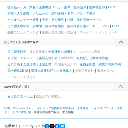
医薬品メーカー業界
医療機器メーカー業界
医薬品卸
医療機器卸
CRO
病院・大学病院・クリニック
調剤薬局・ドラッグストア業界
バイオベンチャー業界
大学・研究施設
介護・福祉関連サービス
その他医療関連
診断薬・臨床検査機器・臨床検査試薬メーカー
SMO
CSO
医療コンサルティング
医療広告代理店・出版社・マーケティング・リサーチ
ほかのこだわり条件で探す
第二新卒歓迎
外資系企業
年間休日120日以上
フレックス勤務
管理職・マネジャー
英語を活かす
学歴不問
転勤なし（勤務地限定）
服装自由
女性活躍
上場企業
中国語を活かす
退職金制度
残業20時間未満
完全週休2日制
職種未経験歓迎
土日祝休み
原則定時退社
海外出張あり
U・Iターン支援あり
ほかの固定給で探す
固定給25万円以上
固定給35万円以上
転職・求人doda（デューダ）トップ
関西
兵庫県
医薬品・医療機器・ライフサイエンス・医療
系サービス
CMO
社宅・家賃補助制度の転職・求人情報
転職サイト dodaをシェア