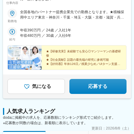
仕事内容
全国各地のパートナー提携企業先での勤務となります。★積極採
用中エリア東京・神奈川・千葉・埼玉・大阪・京都・滋賀・兵
勤務地
庫・愛知・三重・福岡※北海道・沖縄県を除く45都府県に多彩な
プロジェクトを用意。※勤務地は希望を最大限考慮して決定しま
年収390万円 ／ 24歳 ／入社1年
す。※U・Iターン歓迎！住宅補助あり（月6万7000円まで会社補
年収480万円 ／ 30歳 ／入社6年
助）＼NEW！エリア制度導入／全国でスキルを伸ばしたい方も、
給与
好きな場所で研究をしたい方も、ご希望をお聞かせください！詳
細は選考時にご案内いたします。【配属先企業の一例】中外製薬
★【研修充実】未経験でも安心◎マンツーマンの基礎研
株式会社中外製薬工業株式会社株式会社明治堺化学工業株式会社
修
★【社会貢献】話題の最先端の研究に参画可能
日本化薬株式会社日東電工株式会社 豊橋事業所ニプロファーマ株
★【好待遇】年休126日／残業少なめ／UIターン支援充
式会社 大舘工場株式会社カネカ株式会社DNPファインケミカル宇
実
都宮株式会社中外医科学研究所東邦チタニウム株式会社高田製薬
★【働きやすさ】産育休取得・復帰実績多数
株式会社株式会社理研ジェネシス株式会社マテリアルゲート三井
★【納得入社】会社説明会・カジュアル面談実施中◎
化学EMS株式会社株式会社エネコート 他
気になる
応募する
人気求人ランキング
dodaに掲載中の求人を、応募数順にランキング形式でご紹介します。
※応募数が同数の場合は、新着順に表示しています。
更新日：
2026/8/8（土）