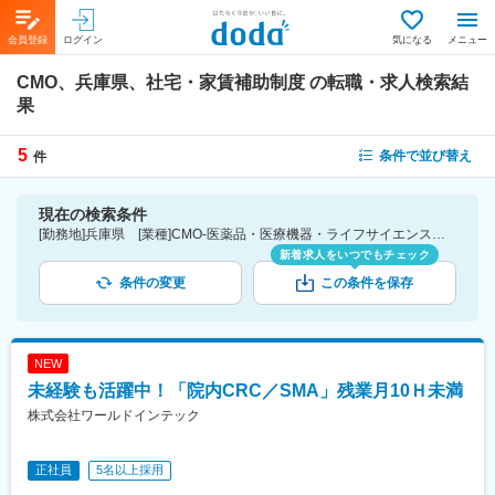
会員登録
ログイン
気になる
メニュー
CMO、兵庫県、社宅・家賃補助制度
の転職・求人検索結
果
5
条件で並び替え
件
現在の検索条件
[勤務地]兵庫県 [業種]CMO-医薬品・医療機器・ライフサイエンス・医療系サービス [詳細条件](待遇・福利厚生)社宅・家賃補助制度
新着求人をいつでもチェック
条件の変更
この条件を保存
NEW
未経験も活躍中！「院内CRC／SMA」残業月10Ｈ未満
株式会社ワールドインテック
正社員
5名以上採用