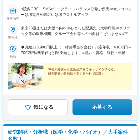
<院内CRC・SMA>ワークライフバランス◎希少疾患やオンコロジ
ー領域等含め幅広い領域でスキルアップ
仕事内容
東京23区または大阪市内を中心とした配属先（大学病院やクリニ
ック等の医療機関）グループ会社等への出向はございません※下記
勤務地
エリアの医療機関にて勤務できる方も大歓迎！（千葉県・埼玉
県・神奈川県・福島県・京都府・兵庫県・和歌山県・福岡県）
◆月給225,900円以上（一律諸手当を含む）想定年収：430万円～
R&D事業部 臨床開発グループ【東京営業所】東京都港区東新橋
700万円※残業代は別途支給します。※能力・資格・経験・年齢な
2丁目14-1 NBFコモディオ汐留4F【大阪営業所】大阪市西区北堀
給与
どを考慮の上、当社規定により優遇します。
江2-2-18 ワールドホールディングス北堀江4F
職種未経験から医薬品業界でキャリアを積める。
研究開発の最前線を支える当社で活躍！
気になる
応募する
研究開発・分析職（医学・化学・バイオ）／大手案件
多数！