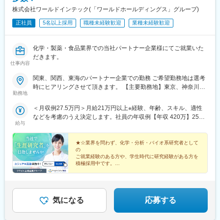
株式会社ワールドインテック(「ワールドホールディングス」グループ)
正社員
5名以上採用
職種未経験歓迎
業種未経験歓迎
化学・製薬・食品業界での当社パートナー企業様にてご就業いた
だきます。
仕事内容
関東、関西、東海のパートナー企業での勤務 ご希望勤務地は選考
時にヒアリングさせて頂きます。 【主要勤務地】東京、神奈川、
勤務地
埼玉、千葉、茨城、栃木、群馬、大阪、兵庫、京都、滋賀、静
岡、愛知＼NEW！エリア制度導入／全国でスキルを伸ばしたい方
＜月収例27.5万円＞月給21万円以上※経験、年齢、スキル、適性
も、好きな場所で研究をしたい方も、ご希望をお聞かせくださ
などを考慮のうえ決定します。社員の年収例【年収 420万】25歳
い！詳細は選考時にご案内いたします。
給与
【年収 500万】30歳【年収 600万】35歳【年収 640万】40歳【年
収 750万】56歳
★☆業界を問わず、化学・分析・バイオ系研究者として
の
ご就業経験のある方や、学生時代に研究経験がある方を
積極採用中です。
キャリアアップを目指したい方も、プライベート重視の
方も、
希望する働き方を叶えられる数々の制度をご用意してお
ります。★☆
気になる
応募する