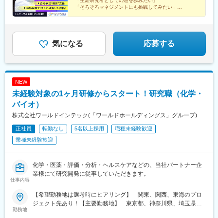
「生涯研究者としての道を歩みたい」
「そろそろマネジメントにも挑戦してみたい」
「働きやすい制度が整っている環境で研究を続けたい」
などの想いを叶えられる各種制度が整っています。
◎カジュアル面談も対応しています。お気軽にご相談く
気になる
応募する
ださい。
NEW
未経験対象の1ヶ月研修からスタート！研究職（化学・
バイオ）
株式会社ワールドインテック(「ワールドホールディングス」グループ)
正社員
転勤なし
5名以上採用
職種未経験歓迎
業種未経験歓迎
化学・医薬・評価・分析・ヘルスケアなどの、当社パートナー企
業様にて研究開発に従事していただきます。
仕事内容
【希望勤務地は選考時にヒアリング】 関東、関西、東海のプロ
ジェクト先あり！【主要勤務地】 東京都、神奈川県、埼玉県、
勤務地
千葉県、茨城県、栃木県、群馬県、大阪府、兵庫県、京都府、滋