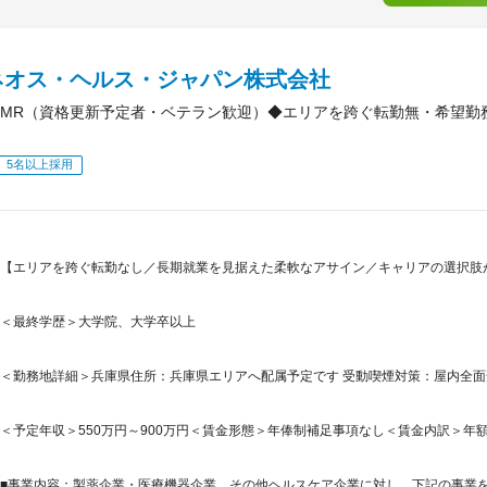
ネオス・ヘルス・ジャパン株式会社
MR（資格更新予定者・ベテラン歓迎）◆エリアを跨ぐ転勤無・希望勤
5名以上採用
【エリアを跨ぐ転勤なし／長期就業を見据えた柔軟なアサイン／キャリアの選択肢
＜最終学歴＞大学院、大学卒以上
＜勤務地詳細＞兵庫県住所：兵庫県エリアへ配属予定です 受動喫煙対策：屋内全面禁
＜予定年収＞550万円～900万円＜賃金形態＞年俸制補足事項なし＜賃金内訳＞年額（基本給
■事業内容：製薬企業・医療機器企業、その他ヘルスケア企業に対し、下記の事業を提