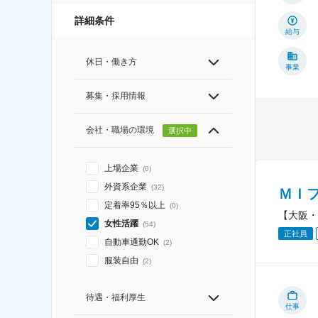
詳細条件
給与
休日・働き方
事業
募集・採用情報
会社・職場の環境
選択中
上場企業
(
0
)
外資系企業
(
32
)
ＭＩ
定着率95％以上
(
0
)
【大阪・
女性活躍
(
54
)
正社員
自動車通勤OK
(
2
)
服装自由
(
2
)
待遇・福利厚生
仕事