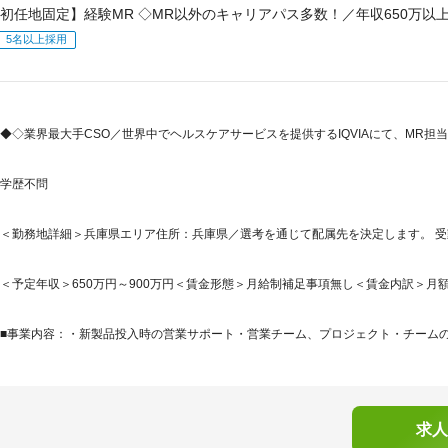
初任地固定】経験MR ◇MR以外のキャリアパス多数！／年収650万以上
5名以上採用
◆◇業界最大手CSO／世界中でヘルスケアサービスを提供するIQVIAにて、MR
学歴不問
＜勤務地詳細＞兵庫県エリア住所：兵庫県／選考を通じて配属先を決定します。 受動
＜予定年収＞650万円～900万円＜賃金形態＞月給制補足事項無し＜賃金内訳＞月額（基本
■事業内容：・新製品投入時の営業サポート・営業チーム、プロジェクト・チームの編
求人