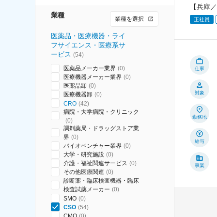
【兵庫／
業種
業種を選択
正社員
医薬品・医療機器・ライ
フサイエンス・医療系サ
ービス
(
54
)
医薬品メーカー業界
(
0
)
仕事
医療機器メーカー業界
(
0
)
医薬品卸
(
0
)
対象
医療機器卸
(
0
)
CRO
(
42
)
病院・大学病院・クリニック
勤務地
(
0
)
調剤薬局・ドラッグストア業
界
(
0
)
給与
バイオベンチャー業界
(
0
)
大学・研究施設
(
0
)
介護・福祉関連サービス
(
0
)
事業
その他医療関連
(
0
)
診断薬・臨床検査機器・臨床
検査試薬メーカー
(
0
)
SMO
(
0
)
CSO
(
54
)
CMO
(
0
)