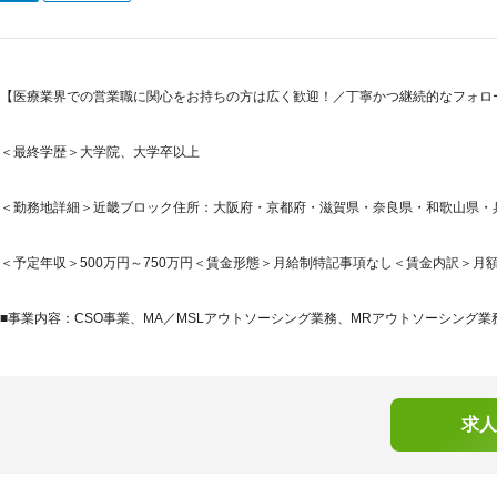
【医療業界での営業職に関心をお持ちの方は広く歓迎！／丁寧かつ継続的なフォロー
＜最終学歴＞大学院、大学卒以上
＜勤務地詳細＞近畿ブロック住所：大阪府・京都府・滋賀県・奈良県・和歌山県・兵庫
＜予定年収＞500万円～750万円＜賃金形態＞月給制特記事項なし＜賃金内訳＞月額（基本
■事業内容：CSO事業、MA／MSLアウトソーシング業務、MRアウトソーシング業
求人