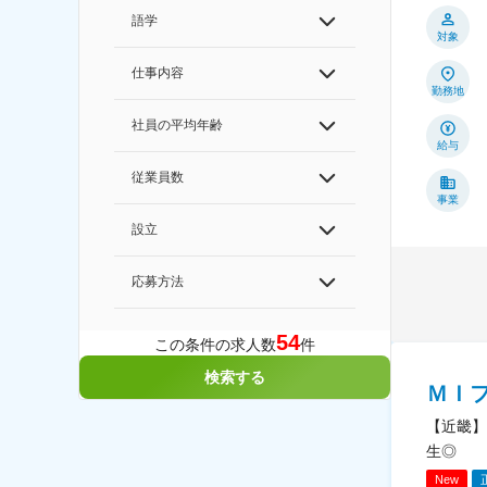
語学
対象
仕事内容
勤務地
社員の平均年齢
給与
従業員数
事業
設立
応募方法
54
この条件の求人数
件
検索する
ＭＩ
【近畿】
生◎
New