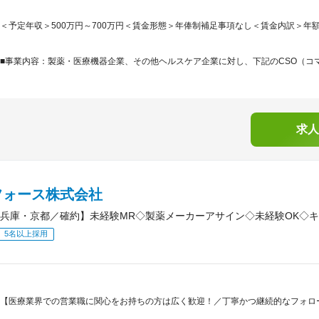
＜予定年収＞500万円～700万円＜賃金形態＞年俸制補足事項なし＜賃金内訳＞年額（基本給
■事業内容：製薬・医療機器企業、その他ヘルスケア企業に対し、下記のCSO（コマ
求人
フォース株式会社
兵庫・京都／確約】未経験MR◇製薬メーカーアサイン◇未経験OK◇
5名以上採用
【医療業界での営業職に関心をお持ちの方は広く歓迎！／丁寧かつ継続的なフォロー