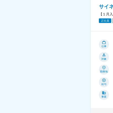
サイ
【１月入
正社員
仕事
対象
勤務地
給与
事業