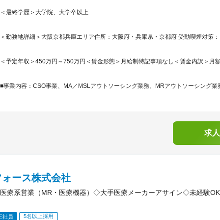
＜最終学歴＞大学院、大学卒以上
＜勤務地詳細＞大阪京都兵庫エリア住所：大阪府・兵庫県・京都府 受動喫煙対策：屋
＜予定年収＞450万円～750万円＜賃金形態＞月給制特記事項なし＜賃金内訳＞月額（基本
■事業内容：CSO事業、MA／MSLアウトソーシング業務、MRアウトソーシング業
求人
フォース株式会社
医療系営業（MR・医療機器）◇大手医療メーカーアサイン◇未経験O
5名以上採用
正社員