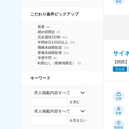
事業
こだわり条件ピックアップ
新着
(
4
)
締め切間近
(
5
)
完全週休2日制
(
53
)
年間休日120日以上
(
54
)
職種未経験歓迎
(
19
)
サイ
業種未経験歓迎
(
21
)
学歴不問
(
8
)
【関西】
転勤なし（勤務地限定）
(
5
)
正社員
キーワード
求人掲載内容すべて
仕事
を含む
求人掲載内容すべて
対象
を含まない
勤務地