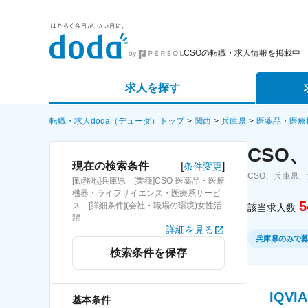
CSOの転職・求人情報を掲載中
求人を探す
詳細条件から探す
エージェ
転職・求人doda（デューダ）トップ
関西
兵庫県
医薬品・医療
CSO
新着求人から探す
スカウト
[
]
現在の検索条件
条件変更
CSO、兵庫県
[勤務地]兵庫県 [業種]CSO-医薬品・医療
求人特集から探す
パートナ
機器・ライフサイエンス・医療系サービ
5
ス [詳細条件](会社・職場の環境)女性活
該当求人数
躍
詳細を見る
兵庫県のみで
検索条件を保存
IQV
基本条件