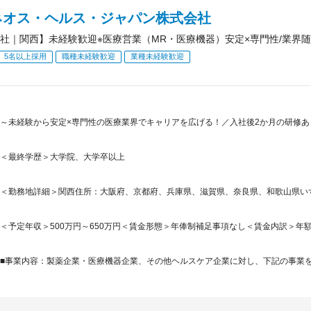
ネオス・ヘルス・ジャパン株式会社
社｜関西】未経験歓迎※医療営業（MR・医療機器）安定×専門性/業界
5名以上採用
職種未経験歓迎
業種未経験歓迎
～未経験から安定×専門性の医療業界でキャリアを広げる！／入社後2か月の研修あり・
＜最終学歴＞大学院、大学卒以上
＜勤務地詳細＞関西住所：大阪府、京都府、兵庫県、滋賀県、奈良県、和歌山県いずれ
＜予定年収＞500万円～650万円＜賃金形態＞年俸制補足事項なし＜賃金内訳＞年額（基本給
■事業内容：製薬企業・医療機器企業、その他ヘルスケア企業に対し、下記の事業を提