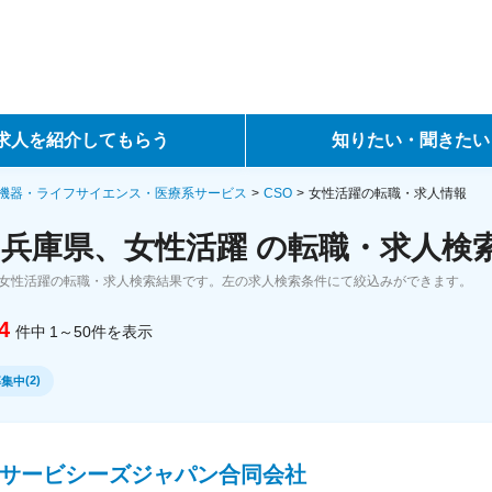
求人を紹介してもらう
知りたい・聞きたい
ントサービス
転職ノウハウ
機器・ライフサイエンス・医療系サービス
CSO
女性活躍の転職・求人情報
、兵庫県、女性活躍 の転職・求人検
サービス
データで見る転職
、女性活躍の転職・求人検索結果です。左の求人検索条件にて絞込みができます。
ーエージェントサービス
コラム・インタビュー
4
件中
1～50
件
を表示
転職Q&A
(
2
)
募集中
IAサービシーズジャパン合同会社