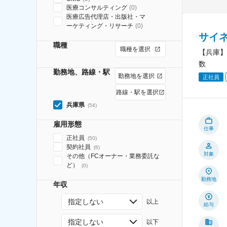
医療コンサルティング
(
0
)
医療広告代理店・出版社・マ
ーケティング・リサーチ
(
0
)
サイ
職種
職種を選択
【兵庫】
数
勤務地、路線・駅
勤務地を選択
正社員
路線・駅を選択
兵庫県
(
54
)
雇用形態
仕事
正社員
(
50
)
契約社員
(
6
)
対象
その他（FCオーナー・業務委託な
ど）
(
0
)
勤務地
年収
指定しない
以上
給与
指定しない
以下