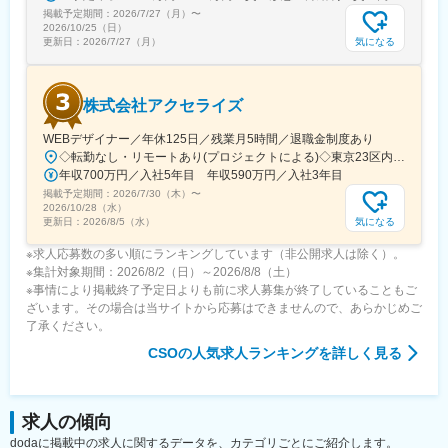
変更の範囲：会社の定める業務
掲載予定期間：
2026/7/27（月）
〜
2026/10/25（日）
気になる
更新日：
2026/7/27（月）
株式会社アクセライズ
WEBデザイナー／年休125日／残業月5時間／退職金制度あり
◇転勤なし・リモートあり(プロジェクトによる)◇東京23区内を中心としたプロジェクト先▽勤務エリア・東京都内を中心とした一都三県・東京23区内のプロジェクトが中心・プロジェクトによりリモートワークあり・千葉、埼玉、神奈川にも案件あり。強制はなし。■東京本社／東京都千代田区神田小川町1-5-1 神田御幸ビル8F
年収700万円／入社5年目 年収590万円／入社3年目
掲載予定期間：
2026/7/30（木）
〜
2026/10/28（水）
気になる
更新日：
2026/8/5（水）
※求人応募数の多い順にランキングしています（非公開求人は除く）。
※集計対象期間：2026/8/2（日）～2026/8/8（土）
※事情により掲載終了予定日よりも前に求人募集が終了していることもご
ざいます。その場合は当サイトから応募はできませんので、あらかじめご
了承ください。
CSO
の人気求人ランキングを詳しく見る
求人の傾向
dodaに掲載中の求人に関するデータを、カテゴリごとにご紹介します。