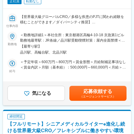
正社員
転勤なし
【世界最大級グローバルCRO／多様な疾患のPJTに関われ経験を
積むことができます／ダイバーシティ推奨】
仕事内容
メディカルライター（担当者）として次のような業務をお任せし
ます。
＜勤務地詳細1＞本社住所：東京都港区高輪4-10-18 京急第1ビル
■仕事内容：
勤務地最寄駅：JR各線／品川駅受動喫煙対策：屋内全面禁煙＜勤
・臨床試験関連文書（治験実施計画書、治験総括報告書、コモン
勤務地
務地詳細2＞全国住所：全国 ※希望勤務地はアドバイザーにお伝
【最寄り駅】
テクニカルドキュメント等）の作成
えください。 受動喫煙対策：屋内全面禁煙変更の範囲：会社の定
品川駅、高輪台駅、北品川駅
・グローバル試験の治験実施計画書に対して日本要件を満たすた
める事業所
めの修正版の作成
＜予定年収＞600万円～800万円＜賃金形態＞月給制補足事項なし
・製造販売後調査関連文書（安全性定期報告、再審査申請資料
＜賃金内訳＞月額（基本給）：500,000円～660,000円＜月給＞
等）の作成
給与
500,000円～660,000円＜昇給有無＞有＜残業手当＞有＜給与補足
・臨床研究報告書・論文の作成
＞上記給与は業績賞与込みの想定年収です。詳細は経験・能力・
・各種文書のQC 他
資格等考慮し、同社規程に則して決定します。■昇給：年1回■業
績賞与：年1回賃金はあくまでも目安の金額であり、選考を通じて
応募依頼する
■組織について
気になる
上下する可能性があります。月給(月額)は固定手当を含めた表記で
（エージェントサービス）
Medical Writing部門では、国内外の製薬会社・ベンチャー企業等
す。
から、幅広い治療分野の業務を受託しているため、様々な文書作
成に携わり、非常に多くの経験をすることができます。また、社
内の教育システムも充実しており、新規案件に対して専門的なア
締切間近
プローチが可能な体制になっています。
【フルリモート】シニアメディカルライター※進化し続
■仕事の魅力：
ける世界最大級CRO／フレキシブルに働きやすい環境