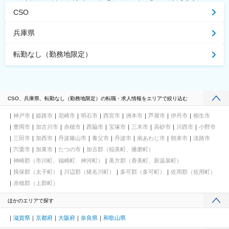
CSO
兵庫県
転勤なし（勤務地限定）
CSO、兵庫県、転勤なし（勤務地限定）の転職・求人情報をエリアで絞り込む
神戸市
姫路市
尼崎市
明石市
西宮市
洲本市
芦屋市
伊丹市
相生市
豊岡市
加古川市
赤穂市
西脇市
宝塚市
三木市
高砂市
川西市
小野市
三田市
加西市
丹波篠山市
養父市
丹波市
南あわじ市
朝来市
淡路市
宍粟市
加東市
たつの市
加古郡（稲美町、播磨町）
神崎郡（市川町、福崎町、神河町）
美方郡（香美町、新温泉町）
揖保郡（太子町）
川辺郡（猪名川町）
多可郡（多可町）
佐用郡（佐用町）
赤穂郡（上郡町）
ほかのエリアで探す
滋賀県
京都府
大阪府
奈良県
和歌山県