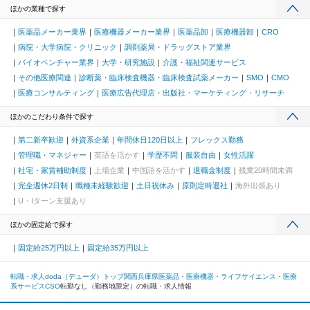
ほかの業種で探す
医薬品メーカー業界
医療機器メーカー業界
医薬品卸
医療機器卸
CRO
病院・大学病院・クリニック
調剤薬局・ドラッグストア業界
バイオベンチャー業界
大学・研究施設
介護・福祉関連サービス
その他医療関連
診断薬・臨床検査機器・臨床検査試薬メーカー
SMO
CMO
医療コンサルティング
医療広告代理店・出版社・マーケティング・リサーチ
ほかのこだわり条件で探す
第二新卒歓迎
外資系企業
年間休日120日以上
フレックス勤務
管理職・マネジャー
英語を活かす
学歴不問
服装自由
女性活躍
社宅・家賃補助制度
上場企業
中国語を活かす
退職金制度
残業20時間未満
完全週休2日制
職種未経験歓迎
土日祝休み
原則定時退社
海外出張あり
U・Iターン支援あり
ほかの固定給で探す
固定給25万円以上
固定給35万円以上
転職・求人doda（デューダ）トップ
関西
兵庫県
医薬品・医療機器・ライフサイエンス・医療
系サービス
CSO
転勤なし（勤務地限定）の転職・求人情報