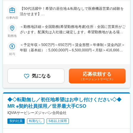
【50代活躍中！希望の居住地＆転勤なしで医療機器営業の経験を
活かせます】
仕事内容
【はじめに】
＜勤務地詳細＞全国勤務(希望勤務地考慮)住所：全国に営業所がご
大手CSO、EPファーマラインでは医療機器営業においてベテラン
ざいます。配属先は入社後に確定します。希望勤務地がある場合
の方を募集いたします！
勤務地
はご相談ください。 受動喫煙対策：その他（顧客先により異なり
契約社員採用となるため、今までの全国転勤から解放された働き
ます。）変更の範囲：会社の定める事業所
＜予定年収＞500万円～650万円＜賃金形態＞年俸制＜賃金内訳＞
方が可能です。
年額（基本給）：5,000,000円～6,500,000円＜月額＞416,666円
主に医療機器メーカーを早期退職したメンバー、介護などで短期
給与
～541,666円（12分割）＜昇給有無＞有＜残業手当＞有賃金はあ
間医療現場を離れていた方が現在活躍をしています。
くまでも目安の金額であり、選考を通じて上下する可能性があり
※別途正社員募集も行っております(転勤あり)ので、ご要望がござ
ます。月給(月額)は固定手当を含めた表記です。
いましたらお申し付けください！
応募依頼する
気になる
【業務内容】
（エージェントサービス）
入社後は配属前研修を受けたのち、当社クライアントである医療
機器メーカーへ配属されます。
行っていただくお仕事は、医療機器メーカーとして製品のシェア
◆◇転勤無し／初任地希望はお申し付けください◇◆
拡大と適正使用のための働きかけ。
医療機器営業時代に培った経験をそのまま活かしていただきま
MR ※契約社員採用／世界最大手CSO
す。
IQVIAサービシーズジャパン合同会社
今までのご経験を活かせるプロジェクトをご提案いたします。
契約社員
転勤なし
5名以上採用
【EPファーマラインでキャリアを築くメリット】