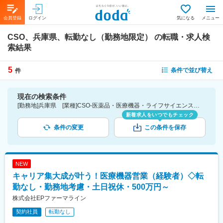
会員登録
ログイン
気になる
メニュー
CSO、兵庫県、転勤なし（勤務地限定）
の転職・求人検
索結果
5
条件で並び替え
件
現在の検索条件
[勤務地]兵庫県 [業種]CSO-医薬品・医療機器・ライフサイエンス・医療系サービス [こだわり条件ピックアップ]転勤なし（勤務地限定） [詳細条件](募集・採用情報)転勤なし（勤務地限定）
新着求人をいつでもチェック
条件の変更
この条件を保存
NEW
キャリア集大成が叶う！医療機器営業（経験者）◇転
勤なし・勤務地考慮・土日祝休・500万円～
株式会社EPファーマライン
契約社員
転勤なし