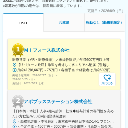
dodaに掲載中の求人を、応募数順にランキング形式でご紹介します。
■仕事の魅力：
※応募数が同数の場合は、新着順に表示しています。
・医薬品、医療機器、再生医療等幅広い分野の開発品目に関する
文書作成を経験できます
更新日：
2026/8/9（日）
・文書作成に際し、社内の医師や薬事の専門知識を有する者から
アドバイスを受けることできます
兵庫県
転勤なし（勤務地限定）
CSO
・グローバルメディカルライティングのメンバーとしてグローバ
ルな環境で仕事をすることができます
【同社の魅力】
■世界100か国以上に展開・進化し続ける世界最大級CRO：
ＭＩフォース株式会社
世界最大のCROと医療データカンパニーの経営統合により、
IQVIAは世界中のどんな会社にも真似できない治験の「質」と「ス
医療営業（MR・医療機器）／未経験歓迎／年収600万円以上可
ピード」を両立する仕組みを持った企業へ進化しました。薬剤流
【U・Iターン歓迎】希望を考慮して各エリアへ配属【引越し代は会社全額負担】■本社 東京都中央区築地1-13-1 銀座松竹スクエア9F■勤務エリア：（1）北海道：北海道（2）東北：青森・秋田・岩手・山形・宮城・福島（3）関東：東京・神奈川・千葉・埼玉・茨城・栃木・群馬（4）甲信越：新潟・長野・山梨（5）東海：愛知・岐阜・三重・静岡（6）北陸：富山・石川・福井（7）近畿：大阪・京都・滋賀・奈良・和歌山・兵庫（8）中国：岡山・広島・山口・島根・鳥取（9）四国：香川・徳島・高知・愛媛（10）九州：福岡・大分・宮崎・鹿児島・熊本・佐賀・長崎・沖縄※勤務地限定～全国転勤（規定あり）の選択可能※配属エリアは希望を考慮して決定いたします。希望範囲外への転勤はありません。※変更の範囲：会社の定める事業所（リモートワーク含む）
通データと治験データの分析により、海外では治験完了までに期
月給41万6,667円～75万円＋各種手当 ☆経験者は月給60万円以上！・・・・・・■未経験者：月給41万6,667円～＋各種手当※上記には固定残業代（7万9,114円～／30時間分）を含みます。※超過分は別途全額支給いたします。◎手当を含めれば初年度から年収600万円以上も可能！・・・・・・■経験者：月給60万円～75万円＋各種手当※上記には固定残業代（11万760円～／30時間分）を含みます。※超過分は別途全額支給いたします。＜年収例＞◎初年度年収は700万円以上！◎最大年収900万円以上も目指せる♪・・・・・・＼社員の年収例／ 800万円／36歳（入社3年） 860万円／42歳（入社4年） 920万円／45歳（入社6年） ※諸手当含む
間が数か月も短縮に成功した例もあります。新しい治療法を待っ
掲載予定期間：
2026/7/27（月）
〜
ている患者様のために、これからもIQVIAは創造的な仕事に挑戦し
2026/10/25（日）
ていきます。
気になる
更新日：
2026/7/27（月）
■「働きやすい環境づくり」への取り組み：
フレキシブルスタイルワーク：働く場所はオフィスに拘らず、
アポプラスステーション株式会社
「効率的で生産性の高い業務を実施できる場所で勤務する」とい
う考え方で、より柔軟な働き方を導入しています。
【日本橋・本社】人事※給与計算・社保◆給与計算の専門性を高め
フレックスタイム制：コアタイムを設けないフレックスタイム制
たい方歓迎/WLB◎/在宅勤務制度有
を採用しています。
＜勤務地詳細＞本社住所：東京都中央区日本橋2-14-1 フロントプレイス日本橋勤務地最寄駅：各線／日本橋駅受動喫煙対策：敷地内喫煙可能場所あり変更の範囲：会社の定める事業所
＜予定年収＞450万円～600万円＜賃金形態＞月給制＜賃金内訳＞月額（基本給）：243,000円～330,300円固定残業手当/月：57,000円～77,700円（固定残業時間30時間0分/月）超過した時間外労働の残業手当は追加支給＜月給＞300,000円～408,000円（一律手当を含む）＜昇給有無＞有＜残業手当＞有＜給与補足＞※上記金額にスキル・ご経験に応じて加算する可能性がございます※給与詳細は、経験・スキルを考慮した上で決定。■昇給：年1回（4月）賃金はあくまでも目安の金額であり、選考を通じて上下する可能性があります。月給(月額)は固定手当を含めた表記です。