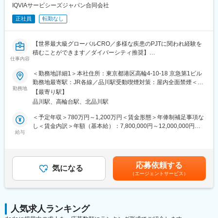
医薬品、医療機器、再生医療等幅広い分野の開発品目に関する文
IQVIAサービシーズジャパン合同会社
書作成を経験できます
正社員
転勤なし
文書作成に際し、社内の医師や薬事の専門知識を有する者からア
ドバイスを受けることできます
グローバルメディカルライティングのメンバーとしてグローバル
【世界最大級グローバルCRO／多様な疾患のPJTに関われ経験を
な環境で仕事をすることができます
積むことができます／ダイバーシティ推奨】
仕事内容
Medical Writing部門では、国内外の製薬会社・ベンチャー企業等
【同社の魅力】
から、幅広い治療分野の業務を受託しているため、様々な文書作
■世界100か国以上に展開・進化し続ける世界最大級CRO：
＜勤務地詳細1＞本社住所：東京都港区高輪4-10-18 京急第1ビル
成に携わり、非常に多くの経験をすることができます。また、社
世界最大のCROと医療データカンパニーの経営統合により、
勤務地最寄駅：JR各線／品川駅受動喫煙対策：屋内全面禁煙＜勤
内の教育システムも充実しており、新規案件に対して専門的なア
勤務地
IQVIAは世界中のどんな会社にも真似できない治験の「質」と「ス
務地詳細2＞全国住所：全国 ※希望勤務地はアドバイザーにお伝
【最寄り駅】
プローチが可能な体制になっています。
ピード」を両立する仕組みを持った企業へ進化しました。薬剤流
えください。 受動喫煙対策：屋内全面禁煙変更の範囲：会社の定
品川駅、高輪台駅、北品川駅
通データと治験データの分析により、海外では治験完了までに期
める事業所
■仕事内容：
間が数か月も短縮に成功した例もあります。新しい治療法を待っ
＜予定年収＞780万円～1,200万円＜賃金形態＞年俸制補足事項な
リード・メディカル・ライターとして次のような業務をお任せし
ている患者様のために、これからもIQVIAは創造的な仕事に挑戦し
し＜賃金内訳＞年額（基本給）：7,800,000円～12,000,000円＜
ます。
給与
ていきます。
月額＞650,000円～1,000,000円（12分割）＜昇給有無＞有＜残業
・臨床試験関連文書（治験実施計画書、治験総括報告書、コモン
手当＞無＜給与補足＞上記給与は業績賞与込みの想定年収です。
テクニカルドキュメント）の作成およびレビュー業務
■「働きやすい環境づくり」への取り組み：
詳細は経験・能力・資格等考慮し、同社規程に則して決定しま
・グローバル試験の治験実施計画書に対して日本要件を満たすた
フレキシブルスタイルワーク：働く場所はオフィスに拘らず、
す。■昇給：年1回■業績賞与：年1回賃金はあくまでも目安の金額
応募依頼する
めの修正版の作成およびレビュー業務・臨床研究・PMS関連文書
気になる
「効率的で生産性の高い業務を実施できる場所で勤務する」とい
であり、選考を通じて上下する可能性があります。月給(月額)は固
（エージェントサービス）
（実施計画書、安全性定期報告書、論文など）の作成およびレビ
う考え方で、より柔軟な働き方を導入しています。
定手当を含めた表記です。
ュー業務
フレックスタイム制：コアタイムを設けないフレックスタイム制
・プロジェクトの進捗管理、人員管理、予実管理、顧客対応
を採用しています。
・後輩スタッフの指導、他
人気求人ランキング
変更の範囲：会社の定める業務