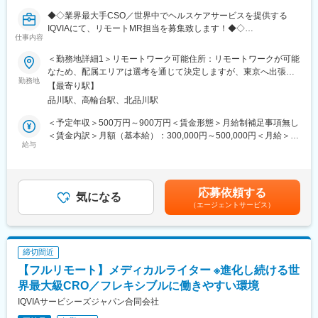
きるのです。
◆◇業界最大手CSO／世界中でヘルスケアサービスを提供する
IQVIAにて、リモートMR担当を募集致します！◆◇
■当社について：当社は米国に本社を置き、世界100以上の国や地
仕事内容
域で約55,000名の社員を有し、情報や革新的テクノロジー、およ
【具体的な業務詳細】
＜勤務地詳細1＞リモートワーク可能住所：リモートワークが可能
び臨床試験サービスを提供する世界的なリーディングカンパニー
国内トップクラスのプロジェクト受託実績を誇る当社の一員とし
なため、配属エリアは選考を通じて決定しますが、東京へ出張が
です。当社は、疾患領域、サイエンス、解析における長年の経験
て、医薬品PJなどを中心にリモートMRとしてクライアントビジ
勤務地
可能な方歓迎です。 受動喫煙対策：屋内全面禁煙＜勤務地詳細2
や知識を生かして、様々なサービスを提供し続けています。
【最寄り駅】
ネス拡大に貢献していただきます。
＞本社住所：東京都港区高輪4-10-18 京急第1ビル勤務地最寄駅：
品川駅、高輪台駅、北品川駅
具体的なプロジェクトは選考の過程でお伝えいたしますので、是
JR各線／品川駅受動喫煙対策：屋内全面禁煙変更の範囲：会社の
変更の範囲：会社の定める業務
非お気軽にご応募くださいませ！
定める事業所
＜予定年収＞500万円～900万円＜賃金形態＞月給制補足事項無し
＜賃金内訳＞月額（基本給）：300,000円～500,000円＜月給＞
【IQVIAサービシーズジャパンについて】
給与
300,000円～500,000円＜昇給有無＞有＜残業手当＞無＜給与補足
・世界100以上の国と地域／8万人の社員が、医薬品の臨床開発～
＞【残業手当について】管理監督者の承認の上、研究会、顧客と
プロモーションに携わり、市場を流通するほぼすべての医薬品に
の会議等が発生する場合、別途残業手当支給する。【補足】プロ
関与しています
ジェクト稼働手当(35,000円)、外勤日当（1日1,500円／外勤3.5時
応募依頼する
・日本においても業界トップシェアを誇り、常時100以上のPJが
気になる
間以上）■変動賞与制（6月・12月・3月）※平均実績6ヶ月分■イン
（エージェントサービス）
稼働しています
センティブ：3月（対象者）賃金はあくまでも目安の金額であり、
選考を通じて上下する可能性があります。月給(月額)は固定手当を
変更の範囲：会社の定める業務
含めた表記です。
締切間近
【フルリモート】メディカルライター ※進化し続ける世
界最大級CRO／フレキシブルに働きやすい環境
IQVIAサービシーズジャパン合同会社