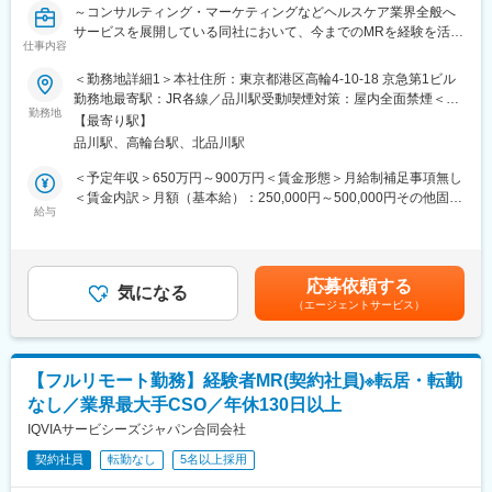
～コンサルティング・マーケティングなどヘルスケア業界全般へ
■入社後も強力なバックアップが受けられます！
サービスを展開している同社において、今までのMRを経験を活か
業界のご経験があっても、会社が異なれば「当たり前」も異なり
仕事内容
し活躍することが可能です～
ます。
業界経験者だからこそのギャップをいち早く解消するのが、本部
＜勤務地詳細1＞本社住所：東京都港区高輪4-10-18 京急第1ビル
■具体的な業務詳細：これまでのMRとしての実績、経験をもと
スタッフであるプロジェクトマネージャーの役割です。
勤務地最寄駅：JR各線／品川駅受動喫煙対策：屋内全面禁煙＜勤
に、同社のコントラクトMRとしてクライアントのビジネスに貢献
1人のプロジェクトマネージャーが管理する営業は約20名程度で
勤務地
務地詳細2＞全国住所：全国 ※希望勤務地はアドバイザーにお伝
【最寄り駅】
いただきます。
あり、相談事があればいつでも連絡できる距離感です。
えください。 受動喫煙対策：屋内全面禁煙変更の範囲：会社の定
品川駅、高輪台駅、北品川駅
・現在MRは正社員採用を積極的に行っておりますが、ご転勤が難
1～2カ月に一度の面談も実施しており、日々の業務だけでなく中
める事業所
しい方に向けて、契約社員採用も実施しております
長期的な視点での相談も可能です。ぜひ頼ってください。
＜予定年収＞650万円～900万円＜賃金形態＞月給制補足事項無し
・担当エリア内での訪問医療施設のターゲティング、担当医療施
＜賃金内訳＞月額（基本給）：250,000円～500,000円その他固定
設への訪問計画作成、担当医療施設への訪問、医療従事者とのリ
■基本的に稼働率は100%
給与
手当/月：27,000円＜月給＞277,000円～527,000円＜昇給有無＞
レーション構築
常時、待機期間が発生することが無いよう隙間なくアサインをし
有＜残業手当＞無＜給与補足＞【残業手当について】管理監督者
・卸への訪問、同行、卸 MS（Marketing Specialist 医薬品卸販売
ています。これも比較的少数規模に抑えて運営を行っているから
の承認の上、研究会、顧客との会議等が発生する場合、別途残業
担当者）とのリレーション構築
こそ実現ができていることであり、強みの部分です。
手当支給する。【補足】プロジェクト稼働手当(35,000円)、外勤
応募依頼する
・医療従事者向けの説明会の企画・実施、医師同士のコミュニケ
気になる
日当（1日1,500円／外勤3.5時間以上）■変動賞与制（6月・12
（エージェントサービス）
ーション推進のための研究会・勉強会の立ち上げ、講演会の企
変更の範囲：会社の定める業務
月・3月）※平均実績6ヶ月分■インセンティブ：3月（対象者）賃
画・運営 等
金はあくまでも目安の金額であり、選考を通じて上下する可能性
があります。月給(月額)は固定手当を含めた表記です。
■CSO業界の動向：CSO業界の今後の動向としては今後のニーズ
【フルリモート勤務】経験者MR(契約社員)※転居・転勤
が拡大していくことが見込まれます。メーカーMRの場合は新製品
なし／業界最大手CSO／年休130日以上
の上市、競合品の出現、特許切れ、等によってMRの雇用が流動的
となるケースもありますが、ヘルスケアのマーケットで見た時に
IQVIAサービシーズジャパン合同会社
は市場はかなりの拡大フェーズにございます。そのため、販売を
契約社員
転勤なし
5名以上採用
アウトソースする欧米的な手法が今後はベーシックなものとな
り、コントラクトMRとして息の長いキャリアを形成することがで