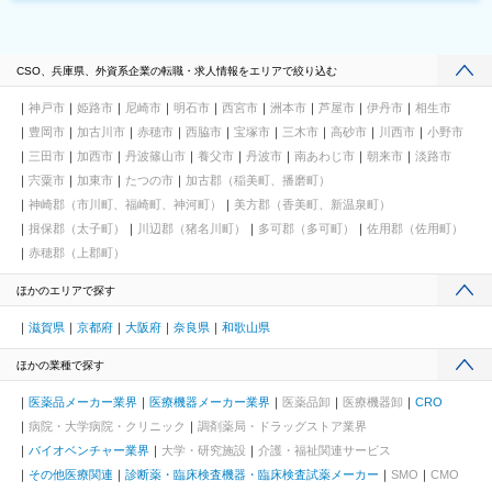
CSO、兵庫県、外資系企業の転職・求人情報をエリアで絞り込む
神戸市
姫路市
尼崎市
明石市
西宮市
洲本市
芦屋市
伊丹市
相生市
豊岡市
加古川市
赤穂市
西脇市
宝塚市
三木市
高砂市
川西市
小野市
三田市
加西市
丹波篠山市
養父市
丹波市
南あわじ市
朝来市
淡路市
宍粟市
加東市
たつの市
加古郡（稲美町、播磨町）
神崎郡（市川町、福崎町、神河町）
美方郡（香美町、新温泉町）
揖保郡（太子町）
川辺郡（猪名川町）
多可郡（多可町）
佐用郡（佐用町）
赤穂郡（上郡町）
ほかのエリアで探す
滋賀県
京都府
大阪府
奈良県
和歌山県
ほかの業種で探す
医薬品メーカー業界
医療機器メーカー業界
医薬品卸
医療機器卸
CRO
病院・大学病院・クリニック
調剤薬局・ドラッグストア業界
バイオベンチャー業界
大学・研究施設
介護・福祉関連サービス
その他医療関連
診断薬・臨床検査機器・臨床検査試薬メーカー
SMO
CMO