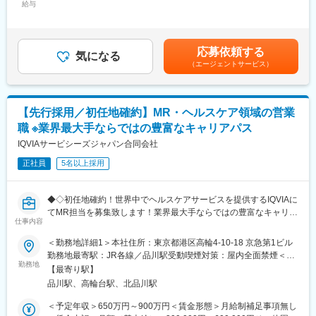
給与
35,000円＜月給＞618,333円～1,118,333円＜昇給有無＞有＜残業
■業務内容：
手当＞無＜給与補足＞【残業手当について】管理監督者の承認の
MSLは、 担当する疾患領域における最新の科学知識に基づき、社
上、研究会、顧客との会議等が発生する場合、別途残業手当支給
外医科学専門家と同じ科学者同士の立場で医学的・科学的情報の
する。【補足】プロジェクト稼働手当(35,000円)、外勤日当（1日
応募依頼する
交換並びに意見交換を通じて、アンメット・メディカル・ニーズ
気になる
1,500円／外勤3.5時間以上）■変動賞与制（6月・12月・3月）※平
（エージェントサービス）
（注：未だ満たされていない医療ニーズ、有効な治療方法がない
均実績6ヶ月分■インセンティブ：3月（対象者）賃金はあくまで
疾患に対する医療ニーズ）を収集し、育薬に貢献することが主な
も目安の金額であり、選考を通じて上下する可能性があります。
役割です。具体的には、担当製品に関連する疾患・治療の国内外
月給(月額)は固定手当を含めた表記です。
の最新情報を収集し、データの解釈や今後必要なデータ等につい
【先行採用／初任地確約】MR・ヘルスケア領域の営業
て医療者と議論を行い、インサイト（知見）を得て、より安全な
職 ※業界最大手ならではの豊富なキャリアパス
薬剤の使い方の検討や、より使いやすい薬剤への改善に活かしま
す。これにより、治療の効率が上がったり、適応症（対象となる
IQVIAサービシーズジャパン合同会社
疾病）が増えたり、次の新薬開発のヒントを得ることで、薬剤価
正社員
5名以上採用
値の最大化を実現させることが主な業務です。そのほか、医療者
からのリクエストに基づいた質疑対応や、臨床研究の相談窓口と
しての役割もあります。
◆◇初任地確約！世界中でヘルスケアサービスを提供するIQVIAに
てMR担当を募集致します！業界最大手ならではの豊富なキャリア
■研修体制：
仕事内容
パスがございます◆◇
「IQVIA-Campus」という独自の教育システムでは、同社の豊富
＜勤務地詳細1＞本社住所：東京都港区高輪4-10-18 京急第1ビル
な実績やデータ、ネットワークをもとにヘルスケアの基礎から、
■具体的な業務詳細
勤務地最寄駅：JR各線／品川駅受動喫煙対策：屋内全面禁煙＜勤
営業・マーケティング、臨床、データ・テクノロジー、マネジメ
国内トップクラスのプロジェクト受託実績を誇る当社の一員とし
勤務地
務地詳細2＞全国住所：全国 ※希望勤務地はアドバイザーにお伝
ント・リーダーシップ、経営など、これからの医療・ヘルスケア
【最寄り駅】
て、医薬品PJなどを中心にクライアントビジネス拡大に貢献して
えください。 受動喫煙対策：屋内全面禁煙変更の範囲：会社の定
の担い手に求められる多様なプログラムが体系化されています。
品川駅、高輪台駅、北品川駅
いただきます。
める事業所
MSL専門プログラムも用意されており、基礎から応用、実践まで
・担当エリアの訪問医療施設のターゲティング、担当医療施設へ
＜予定年収＞650万円～900万円＜賃金形態＞月給制補足事項無し
対応可能です。
の訪問計画作成、担当医療施設への訪問、医療従事者とのリレー