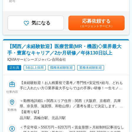
給与
＞391,666円～500,000円（12分割）＜昇給有無＞有＜残業手当＞
ば相談も可能です。
もできます。また、定期的な面談を通じて、その時々に応じたプ
無＜給与補足＞同社は年俸制になります。別途以下のような手当
ロジェクトを提示するなどフレキシブルにキャリアが形成できま
があります。（正社員のみ対象）・昇給年１回 ・プロジェクト
■同社の魅力：
す。その他、本社部門（マネージャー、法人営業、研修部門、採
賞与（過去実績年俸の約10%）（全社員対象）・四半期一時金：
（1）転居を伴う転勤が不要
用部門など）への道もあります。
応募依頼する
気になる
10万円×4回/年※ただし支給条件有。他、永続勤務報奨金（3年勤
一般的に医療系の営業職は全国転勤が発生しますが、同社では基
（エージェントサービス）
務5万円支給、5年勤務10万円…）ございます。賃金はあくまでも
本的に希望勤務地から転居がない範囲でアサイン先を決定しま
■同社について：
目安の金額であり、選考を通じて上下する可能性があります。月
す。
同社は、医療機器・製薬メーカーの営業領域を支援するCSOと呼
給(月額)は固定手当を含めた表記です。
（2）充実したサポート体制
ばれる業種です。「新製品が発売されたため営業を増員したい」
【関西／未経験歓迎】医療営業(MR・機器)◇業界最大
配属後は担当マネージャーが丁寧に支援します。日々の仕事の悩
「このエリアで営業活動を拡大したい」といったようなメーカー
みや、キャリア形成の相談等、伴走者として活躍をサポートしま
からのオーダーに対し自社の社員を派遣しています。医療機器は
手・豊富なキャリア／2か月研修／年休130日以上
す。また知識・スキルレベルを上げるために様々な研修をご用意
製品によって営業スタイルが異なりますが、同社では転職せずに
IQVIAサービシーズジャパン合同会社
しています。
様々な医療機器を経験し、自身に合った営業スタイルを探ること
（3）明確な評価制度
正社員
5名以上採用
職種未経験歓迎
業種未経験歓迎
が可能です。
自身の成果や頑張りが客観的に評価され、年収に反映されます。
また、在籍年数が増えると永年勤続報奨金や四半期一時金などの
変更の範囲：会社の定める業務
【未経験歓迎！お人柄重視で選考／専門性×安定性×給与、どれも
手当もアップします。つまり、やりがいや努力がきちんと報われ
手に入れたい方◎業界最大手ならではの手厚い研修！一生モノの
る報酬制度になっています。
仕事内容
スキルを磨く／マーケ・コンサル・管理部門など将来のキャリア
（4）柔軟なキャリア
パス豊富】
入社後は希望や経験に応じたプロジェクトに配属します。そのプ
＜勤務地詳細1＞関西エリア住所：関西（大阪府、京都府、兵庫
ロジェクトが気に入り、メーカーからオファーを受けた場合、メ
県、奈良県、滋賀県、和歌山県）／選考を通じて決定します。 受
＼そもそも「MR」とは？／
ーカーに転籍することも可能です。オファーや延長依頼があった
勤務地
動喫煙対策：その他（主要勤務地は屋内全面禁煙だが、就業先の
【最寄り駅】
「医薬情報提供者」と呼ばれる専門資格を取得して活動する営業
としても、別のプロジェクトにチャレンジしたい場合は断ること
規則に準ずる）＜勤務地詳細2＞本社住所：東京都港区高輪4-10-
品川駅、高輪台駅、北品川駅
職です。IQVIAのお客様である国内医薬品メーカーにて、医薬品の
もできます。また、定期的な面談を通じて、その時々に応じたプ
18 京急第1ビル勤務地最寄駅：JR各線／品川駅受動喫煙対策：屋
営業活動を行っていただきます。
ロジェクトを提示するなどフレキシブルにキャリアが形成できま
内全面禁煙変更の範囲：会社の定める事業所
＜予定年収＞550万円～620万円＜賃金形態＞月給制特記事項なし
人々の命を守る商材に携わるため、社会貢献性と安定性を兼ね備
す。その他、本社部門（マネージャー、研修部門など）への道も