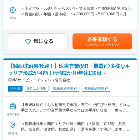
禁煙変更の範囲：会社の定める事業所
・社内タスクの実行と管理
スペシャリティ領域への挑戦、新薬PJなど市場価値を高める機
＜予定年収＞550万円～700万円＜賃金形態＞年俸制補足事項なし
※クライアントオフィスに週3日程度出社いただく必要があります
会、自身の強みを活かしたPJ相談などが可能です。定期的な面談
＜賃金内訳＞年額（基本給）：4,800,000円～5,800,000円＜月額
※メディカルイベント参加のための宿泊出張があります（頻度は少
を通じて、その時々に応じたプロジェクトを提示するなどフレキ
給与
＞400,000円～483,333円（12分割）＜昇給有無＞有＜残業手当＞
なめ）
シブルにキャリアが形成できます。その他、本社部門（マネージ
有＜給与補足＞※過去の経験、スキルにより決定します。■昇給：
ャー、研修部門など）への道もあります。
年1回■インセンティブ賞与：年1回賃金はあくまでも目安の金額
■研修について：
であり、選考を通じて上下する可能性があります。月給(月額)は固
入社時、配属後の研修は内容の質、レベルの高さ、フォローアッ
■明確な評価制度：
応募依頼する
気になる
定手当を含めた表記です。
プ体制は業界屈指と評判です。同社だけでなく、クライアントで
自身の成果や頑張りが客観的に評価され、年収に反映されます。
（エージェントサービス）
ある医薬品メーカーの社員も参加するなど、品質の高い研修が用
また、在籍年数が増えると永年勤続報奨金や四半期一時金などの
意されています。加えて、上長によるトレーニングやサポートに
手当もアップします。つまり、やりがいや努力がきちんと報われ
より、職種未経験の方が多く活躍されています。
る報酬制度になっています。
【関西/未経験歓迎！】医療営業(MR・機器)◇多様なキ
■同社の特徴：同社は製薬／バイオ／医療機器等のヘルスケア業界
【サポート体制】
ャリア形成が可能！/研修2か月/年休130日～
にクリニカル、コマーシャル、コンサルティングのサービスを提
配属後は担当マネージャーが丁寧に支援します。日々の仕事の悩
IQVIAサービシーズジャパン合同会社
供するグローバル企業です。世界110ヶ国に拠点をもち、29,000
みや、キャリア形成の相談等、伴走者として活躍をサポートしま
人の従業員が一丸となって、様々なプロダクトを持つヘルスケア
正社員
5名以上採用
職種未経験歓迎
業種未経験歓迎
す。また知識・スキルレベルを上げるために様々な研修をご用意
企業に対して、研究・臨床開発、営業・マーケティング、ブラン
しています。
ディング、コンサルティングと、医薬品等のプロダクトライフサ
【未経験歓迎！お人柄重視で選考／専門性×安定性×給与、どれも
イクルに必要なベスト・イン・クラスのサービスを「ワンストッ
変更の範囲：会社の定める業務
手に入れたい方◎業界最大手ならではの手厚い研修！一生モノの
プ」で提供しています。550社以上の顧客と取引の実績があり、
仕事内容
スキルを磨く／マーケ・コンサル・管理部門など将来のキャリア
製薬、バイオ、ライフサイエンスなど様々なプロダクトを持つ顧
パス豊富】
客に、各領域において深い専門知識を有するスタッフが知識や経
＜勤務地詳細＞関西エリア住所：関西（大阪府、京都府、兵庫
験をもって課題解決に取り組んでいます。
県、奈良県、滋賀県、和歌山県）／選考を通じて決定します。 受
＼そもそも「MR」とは？／
勤務地
動喫煙対策：その他（主要勤務地は屋内全面禁煙だが、就業先の
「医薬情報提供者」と呼ばれる専門資格を取得して活動する営業
変更の範囲：会社の定める業務