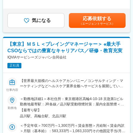
手当/月：27,000円＜月給＞277,000円～527,000円＜昇給有無＞
レーション構築
将来のキャリアに関してサポートをしていきます。
有＜残業手当＞無＜給与補足＞【残業手当について】管理監督者
・卸への訪問、同行、卸 MS（Marketing Specialist 医薬品卸販売
の承認の上、研究会、顧客との会議等が発生する場合、別途残業
担当者）とのリレーション構築
《職種に関して》
手当支給する。【補足】プロジェクト稼働手当(35,000円)、外勤
応募依頼する
・医療従事者向けの説明会の企画・実施、医師同士のコミュニケ
■MRとは主に医師や薬剤師等へ、担当製品の情報提供を行いま
気になる
日当（1日1,500円／外勤3.5時間以上）■変動賞与制（6月・12
（エージェントサービス）
ーション推進のための研究会・勉強会の立ち上げ、講演会の企
す。担当施設の患者様に応じた情報提供や、担当製品の処方後の
月・3月）※平均実績6ヶ月分■インセンティブ：3月（対象者）賃
画・運営 等
情報収集を行います。
金はあくまでも目安の金額であり、選考を通じて上下する可能性
があります。月給(月額)は固定手当を含めた表記です。
■CSO業界の動向：CSO業界の今後の動向としては今後のニーズ
変更の範囲：会社の定める業務
【東京】ＭＳＬ＜プレイングマネージャー＞ ※最大手
が拡大していくことが見込まれます。メーカーMRの場合は新製品
CSOならではの豊富なキャリアパス／研修・教育充実
の上市、競合品の出現、特許切れ、等によってMRの雇用が流動的
となるケースもありますが、ヘルスケアのマーケットで見た時に
IQVIAサービシーズジャパン合同会社
は市場はかなりの拡大フェーズにございます。そのため、販売を
正社員
アウトソースする欧米的な手法が今後はベーシックなものとな
り、コントラクトMRとして息の長いキャリアを形成することがで
きるのです。
【世界最大規模のヘルスケアカンパニー／コンサルティング・マ
ーケティングなどヘルスケア業界全般へサービスを展開している
■当社について：当社は米国に本社を置き、世界100以上の国や地
仕事内容
当社において、MSLのプレイングマネージャー(管理職グレード)
域で約55,000名の社員を有し、情報や革新的テクノロジー、およ
を募集いたします！】
＜勤務地詳細1＞本社住所：東京都港区高輪4-10-18 京急第1ビル
び臨床試験サービスを提供する世界的なリーディングカンパニー
勤務地最寄駅：JR各線／品川駅受動喫煙対策：屋内全面禁煙＜勤
です。当社は、疾患領域、サイエンス、解析における長年の経験
■業務概要：
勤務地
務地詳細2＞全国住所：全国 ※希望勤務地はアドバイザーにお伝
や知識を生かして、様々なサービスを提供し続けています。
【最寄り駅】
国内トップクラスの規模とプロジェクト受託実績を誇る当社の一
えください。 受動喫煙対策：屋内全面禁煙変更の範囲：会社の定
品川駅、高輪台駅、北品川駅
員となり、MSL（メディカル・サイエンス・リエゾン）として、
める事業所
変更の範囲：会社の定める業務
IQVIAのクライアントである医薬品メーカーにてご活躍いただきま
＜予定年収＞700万円～1,300万円＜賃金形態＞月給制＜賃金内訳
す。
＞月額（基本給）：583,333円～1,083,333円その他固定手当/月：