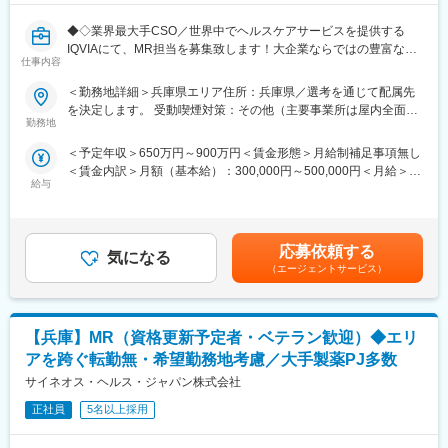
◆◇業界最大手CSO／世界中でヘルスケアサービスを提供する
IQVIAにて、MR担当を募集致します！大企業ならではの豊富なキ
仕事内容
ャリアパスがございます◆◇
＜勤務地詳細＞兵庫県エリア住所：兵庫県／選考を通じて配属先
【具体的な業務詳細】
を決定します。 受動喫煙対策：その他（主要事業所は屋内全面禁
国内トップクラスのプロジェクト受託実績を誇る当社の一員とし
勤務地
煙）変更の範囲：会社の定める事業所
て、医薬品PJなどを中心にクライアントビジネス拡大に貢献して
＜予定年収＞650万円～900万円＜賃金形態＞月給制補足事項無し
いただきます。
＜賃金内訳＞月額（基本給）：300,000円～500,000円＜月給＞
・担当エリアの訪問医療施設のターゲティング、担当医療施設へ
給与
300,000円～500,000円＜昇給有無＞有＜残業手当＞無＜給与補足
の訪問計画作成、担当医療施設への訪問、医療従事者とのリレー
＞【残業手当について】管理監督者の承認の上、研究会、顧客と
ション構築
の会議等が発生する場合、別途残業手当支給する。【補足】プロ
・卸への訪問、同行、卸 MSとのリレーション構築
ジェクト稼働手当(35,000円)、外勤日当（1日1,500円／外勤3.5時
・医療従事者向けの説明会の企画・実施、医師同士のコミュニケ
応募依頼する
気になる
間以上）■変動賞与制（6月・12月・3月）※平均実績6ヶ月分■イン
ーション推進のための研究会・勉強会の立ち上げ、講演会の企
（エージェントサービス）
センティブ：3月（対象者）賃金はあくまでも目安の金額であり、
画・運営 等
選考を通じて上下する可能性があります。月給(月額)は固定手当を
※勤務地については、選考内で希望を伺ったうえで決定します。
含めた表記です。
【兵庫】MR（資格更新予定者・ベテラン歓迎）◆エリ
＼IQVIAでMRとして働く魅力／
（１）充実の待遇：同業他社の中でも平均給与の高さや非課税の
アを跨ぐ転勤無・希望勤務地考慮／大手製薬PJ多数
日当の支給の他、退職金や団体保険制度、単身赴任手当や月1回の
サイネオス・ヘルス・ジャパン株式会社
帰省交通費の支給など福利厚生が充実しており、長期就業される
社員が多いのも特徴です。
正社員
5名以上採用
（２）豊富なキャリアップの機会があります： MRとして専門性
を磨き、管理職を目指していただく方も多くございますし、社内