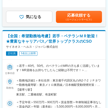
＞416,666円～666,666円（12分割）＜昇給有無＞有＜残業手当＞
・長期収載品の市場拡大
無＜給与補足＞同社は年俸制になります。別途以下のような手当
・ジェネリック医薬品のプロモーション
があります。・四半期一時金：10万円（四半期に1回、10万円程
勤務地はご本人様の希望を鑑み決定致します。（セカンドPJ以降
度支給）※ただし支給条件有。賃金はあくまでも目安の金額であ
も極力勤務地を考慮させていただきます）
応募依頼する
気になる
り、選考を通じて上下する可能性があります。月給(月額)は固定手
※プロジェクトの状況によっては、選考保留（ご紹介できるプロジ
（エージェントサービス）
当を含めた表記です。
ェクトが出るまで保留）となる場合もございますのであらかじめ
ご認識の程よろしくお願いします※
【全国：希望勤務地考慮】若手・ベテランＭＲ歓迎！
■同社の魅力：
（1）充実したサポート体制
★豊富なキャリアパス／世界トップクラスのCSO
配属後は担当マネージャーが丁寧に支援します。日々の仕事の悩
サイネオス・ヘルス・ジャパン株式会社
みや、キャリア形成の相談等、伴走者として活躍をサポートしま
す。また知識・スキルレベルを上げるために様々な研修をご用意
正社員
5名以上採用
しています。
（2）明確な評価制度
＜若手～40代、50代、のベテランのMRの方も多く活躍していま
自身の成果や頑張りが客観的に評価され、年収に反映されます。
す！MR資格をお持ちでしたらご経験は不問です！＞
また、在籍年数が増えると永年勤続報奨金や四半期一時金などの
仕事内容
手当もアップします。つまり、やりがいや努力がきちんと報われ
■業務内容：勤務地はご本人様の希望を鑑み決定致します。MRの
る報酬制度になっています。
＜勤務地詳細1＞本社住所：東京都千代田区丸の内2-7-2 ＪＰタワ
ご経験を活かしてプロジェクトにご参加頂きます。
（3）柔軟なキャリア
ー勤務地最寄駅：東京メトロ東西線／日本橋駅受動喫煙対策：屋
入社後は希望や経験に応じたプロジェクトに配属します。そのプ
勤務地
内全面禁煙＜勤務地詳細2＞全国住所：東京都(希望勤務地を考慮
【最寄り駅】
■会社について：
ロジェクトが気に入り、メーカーからオファーを受けた場合、メ
します) 受動喫煙対策：その他（主要事業所は屋内禁煙ですが、事
東京駅、二重橋前駅、有楽町駅
・経験者・未経験者問わず幅広いバックボーンを持った社員が活
ーカーに転籍することも可能です。オファーや延長依頼があった
業所により異なります）変更の範囲：会社の定める事業所（リモ
躍し、自らが望むキャリアを実現させています。また、育児や介
としても、別のプロジェクトにチャレンジしたい場合は断ること
ートワーク含む）
＜予定年収＞550万円～900万円＜賃金形態＞年俸制補足事項なし
護が必要な方でも、仕事との両立ができるよう選考時の段階から
もできます。また、定期的な面談を通じて、その時々に応じたプ
＜賃金内訳＞年額（基本給）：5,500,000円～8,000,000円＜月額