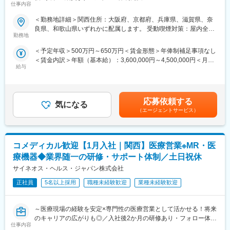
仕事内容
【米国No.1CSO！日本だけでなく世界市場トップ級シェアの業界
ディング、コンサルティングと、医薬品等のプロダクトライフサ
大手企業で安定就業】
イクルに必要なベスト・イン・クラスのサービスを「ワンストッ
＜勤務地詳細＞関西住所：大阪府、京都府、兵庫県、滋賀県、奈
プ」で提供しています。550社以上の顧客と取引の実績があり、
良県、和歌山県いずれかに配属します。 受動喫煙対策：屋内全面
■ 仕事概要
製薬、バイオ、ライフサイエンスなど様々なプロダクトを持つ顧
勤務地
禁煙変更の範囲：会社の定める事業所
未経験から、医療業界の専門職であるMR（医薬情報担当者）とし
客に、各領域において深い専門知識を有するスタッフが知識や経
＜予定年収＞500万円～650万円＜賃金形態＞年俸制補足事項なし
てキャリアをスタートできるポジションです。
験をもって課題解決に取り組んでいます。
＜賃金内訳＞年額（基本給）：3,600,000円～4,500,000円＜月額
当社は製薬・医療機器メーカーの営業業務を担う
給与
＞300,000円～375,000円（12分割）＜昇給有無＞有＜残業手当＞
「CSO（Contract Sales Organization）」で、多くの未経験者が
変更の範囲：会社の定める業務
有＜給与補足＞同社は年俸制になります。別途以下のような手当
MRとして活躍し、その後メーカー正社員へ転籍した実績も豊富で
があります。・プロジェクト賞与：会社及び個人業績により変
す。
動・四半期一時金：10万円（四半期に1回、10万円程度支給）※た
2カ月の集中研修で業界の基礎から学べるため、医療業界が初めて
応募依頼する
気になる
だし支給条件有。他、永続勤務報奨金（3年勤務5万円支給、5年
の方でも安心して挑戦できます。
（エージェントサービス）
勤務10万円…）ございます。賃金はあくまでも目安の金額であ
営業職ならではの「提案スキル」だけでなく、専門知識を持って
り、選考を通じて上下する可能性があります。月給(月額)は固定手
医師などに提案するため、市場では需要が高まり、希少性も増し
当を含めた表記です。
ています。
コメディカル歓迎【1月入社｜関西】医療営業※MR・医
・MRとは
療機器◆業界随一の研修・サポート体制／土日祝休
主に医師や薬剤師等へ、担当製品の情報提供を行います。担当施
サイネオス・ヘルス・ジャパン株式会社
設の患者様に応じた情報提供や、担当製品の処方後の情報収集を
行います。
正社員
5名以上採用
職種未経験歓迎
業種未経験歓迎
※MRだけでなく、医療機器営業職としてアサインされる可能性も
ございます。
～医療現場の経験を安定×専門性の医療営業として活かせる！将来
のキャリアの広がりも◎／入社後2か月の研修あり・フォロー体制
■ 丁寧な研修・支援体制
仕事内容
充実～
入社後は2カ月間の研修（オンライン・対面両方）があります。基