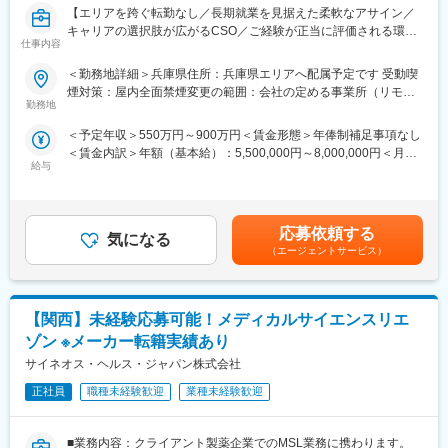
【エリアを跨ぐ転勤なし／長期就業を見据えた柔軟なアサイン／
公募制度も充実しておりますので、IQVIAが展開している他の事業
キャリアの選択肢が広がるCSO／ご経験が正当に評価される環
部への異動も可能です。
仕事内容
境】
※病院の経営コンサル、医薬品メーカーのマーケティング支援、人
事担当者などの管理部門など
＜勤務地詳細＞兵庫県住所：兵庫県エリアへ配属予定です 受動喫
【はじめに】
（３）手厚い研修体制でスキルアップができます：製品研修、ス
煙対策：屋内全面禁煙変更の範囲：会社の定める事業所（リモー
今回はMRを募集します。MR資格更新予定の方・ベテランの方も
キル研修、学術研修と、国内最大手だからこそ仕事に必要な知識
勤務地
トワーク含む）
歓迎です。勤務地はご本人様の希望を鑑み決定いたします。20代
やスキルをしっかりと身に付けられる研修制度があります。MRと
＜予定年収＞550万円～900万円＜賃金形態＞年俸制補足事項なし
～50代まで幅広く活躍しており、長期就業も叶う環境です。
してのスキルのみならず、データ分析、マーケティングなど多角
＜賃金内訳＞年額（基本給）：5,500,000円～8,000,000円＜月額
的にヘルスケアのプロフェッショナル人材を育成する研修制度を
給与
＞458,333円～666,666円（12分割）＜昇給有無＞有＜残業手当＞
【業務内容】
整備しています。
無＜給与補足＞同社は年俸制になります。別途以下のような手当
大手製薬会社などを中心としたクライアントのプロジェクトへの
があります。・四半期一時金：10万円（四半期に1回、10万円程
配属です。担当エリアの医療機関（開業医、病院）を訪問して、
【IQVIAサービシーズジャパンについて】
度支給）※ただし支給条件有。賃金はあくまでも目安の金額であ
医師、薬剤師に課題解決するための医薬品情報を提供、副作用情
・世界100以上の国と地域／8万人の社員が、医薬品の臨床開発～
応募依頼する
気になる
り、選考を通じて上下する可能性があります。月給(月額)は固定手
報を収集を行っていただきます。
プロモーションに携わり、市場を流通するほぼすべての医薬品に
（エージェントサービス）
当を含めた表記です。
関与しています
《具体的には...》
・日本においても業界トップシェアを誇り、常時100以上のPJが
■新薬のプロモーション
稼働しています
【関西】未経験応募可能！メディカルサイエンスリエ
■長期収載品の市場拡大
■ジェネリック医薬品のプロモーション
ゾン ※メーカー転籍実績あり
※プロジェクトの状況によっては、選考保留（ご紹介できるプロジ
変更の範囲：会社の定める業務
サイネオス・ヘルス・ジャパン株式会社
ェクトが出るまで保留）となる場合もございますのであらかじめ
ご認識の程よろしくお願いします※
正社員
職種未経験歓迎
業種未経験歓迎
【魅力ポイント】
■業務内容：クライアント製薬企業でのMSL業務に携わります。
■エリアを跨ぐ転勤なし：