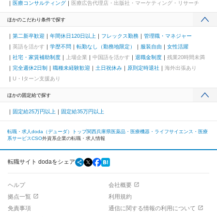
医療コンサルティング
医療広告代理店・出版社・マーケティング・リサーチ
ほかのこだわり条件で探す
第二新卒歓迎
年間休日120日以上
フレックス勤務
管理職・マネジャー
英語を活かす
学歴不問
転勤なし（勤務地限定）
服装自由
女性活躍
社宅・家賃補助制度
上場企業
中国語を活かす
退職金制度
残業20時間未満
完全週休2日制
職種未経験歓迎
土日祝休み
原則定時退社
海外出張あり
U・Iターン支援あり
ほかの固定給で探す
固定給25万円以上
固定給35万円以上
転職・求人doda（デューダ）トップ
関西
兵庫県
医薬品・医療機器・ライフサイエンス・医療
系サービス
CSO
外資系企業の転職・求人情報
転職サイト dodaをシェア
ヘルプ
会社概要
拠点一覧
利用規約
免責事項
通信に関する情報の利用について