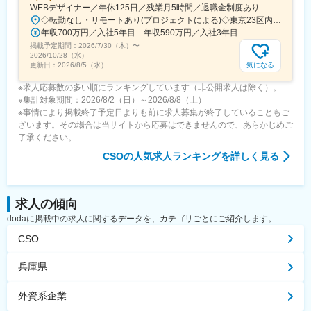
WEBデザイナー／年休125日／残業月5時間／退職金制度あり
◇転勤なし・リモートあり(プロジェクトによる)◇東京23区内を中心としたプロジェクト先▽勤務エリア・東京都内を中心とした一都三県・東京23区内のプロジェクトが中心・プロジェクトによりリモートワークあり・千葉、埼玉、神奈川にも案件あり。強制はなし。■東京本社／東京都千代田区神田小川町1-5-1 神田御幸ビル8F
年収700万円／入社5年目 年収590万円／入社3年目
掲載予定期間：
2026/7/30（木）
〜
2026/10/28（水）
気になる
更新日：
2026/8/5（水）
※求人応募数の多い順にランキングしています（非公開求人は除く）。
※集計対象期間：2026/8/2（日）～2026/8/8（土）
※事情により掲載終了予定日よりも前に求人募集が終了していることもご
ざいます。その場合は当サイトから応募はできませんので、あらかじめご
了承ください。
CSO
の人気求人ランキングを詳しく見る
求人の傾向
dodaに掲載中の求人に関するデータを、カテゴリごとにご紹介します。
CSO
兵庫県
外資系企業