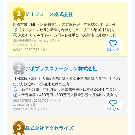
整備しています。
ＭＩフォース株式会社
<応募対象>
8月1日～10月1日の間にご入社が可能な経験MR
医療営業（MR・医療機器）／未経験歓迎／年収600万円以上可
※必須条件は、有効期限内のMR認定証保持及び普通自動車運転免
【U・Iターン歓迎】希望を考慮して各エリアへ配属【引越し代は会社全額負担】■本社 東京都中央区築地1-13-1 銀座松竹スクエア9F■勤務エリア：（1）北海道：北海道（2）東北：青森・秋田・岩手・山形・宮城・福島（3）関東：東京・神奈川・千葉・埼玉・茨城・栃木・群馬（4）甲信越：新潟・長野・山梨（5）東海：愛知・岐阜・三重・静岡（6）北陸：富山・石川・福井（7）近畿：大阪・京都・滋賀・奈良・和歌山・兵庫（8）中国：岡山・広島・山口・島根・鳥取（9）四国：香川・徳島・高知・愛媛（10）九州：福岡・大分・宮崎・鹿児島・熊本・佐賀・長崎・沖縄※勤務地限定～全国転勤（規定あり）の選択可能※配属エリアは希望を考慮して決定いたします。希望範囲外への転勤はありません。※変更の範囲：会社の定める事業所（リモートワーク含む）
許保持(違反累積3点以下)
月給41万6,667円～75万円＋各種手当 ☆経験者は月給60万円以上！・・・・・・■未経験者：月給41万6,667円～＋各種手当※上記には固定残業代（7万9,114円～／30時間分）を含みます。※超過分は別途全額支給いたします。◎手当を含めれば初年度から年収600万円以上も可能！・・・・・・■経験者：月給60万円～75万円＋各種手当※上記には固定残業代（11万760円～／30時間分）を含みます。※超過分は別途全額支給いたします。＜年収例＞◎初年度年収は700万円以上！◎最大年収900万円以上も目指せる♪・・・・・・＼社員の年収例／ 800万円／36歳（入社3年） 860万円／42歳（入社4年） 920万円／45歳（入社6年） ※諸手当含む
掲載予定期間：
【IQVIAサービシーズジャパンについて】
2026/7/27（月）
〜
2026/10/25（日）
・世界100以上の国と地域／8万人の社員が、医薬品の臨床開発～
気になる
更新日：
2026/7/27（月）
プロモーションに携わり、市場を流通するほぼすべての医薬品に
関与しています
・日本においても業界トップシェアを誇り、常時100以上のPJが
アポプラスステーション株式会社
稼働しています
【日本橋・本社】人事※給与計算・社保◆給与計算の専門性を高め
たい方歓迎/WLB◎/在宅勤務制度有
変更の範囲：会社の定める業務
＜勤務地詳細＞本社住所：東京都中央区日本橋2-14-1 フロントプレイス日本橋勤務地最寄駅：各線／日本橋駅受動喫煙対策：敷地内喫煙可能場所あり変更の範囲：会社の定める事業所
＜予定年収＞450万円～600万円＜賃金形態＞月給制＜賃金内訳＞月額（基本給）：243,000円～330,300円固定残業手当/月：57,000円～77,700円（固定残業時間30時間0分/月）超過した時間外労働の残業手当は追加支給＜月給＞300,000円～408,000円（一律手当を含む）＜昇給有無＞有＜残業手当＞有＜給与補足＞※上記金額にスキル・ご経験に応じて加算する可能性がございます※給与詳細は、経験・スキルを考慮した上で決定。■昇給：年1回（4月）賃金はあくまでも目安の金額であり、選考を通じて上下する可能性があります。月給(月額)は固定手当を含めた表記です。
掲載予定期間：
2026/7/27（月）
〜
2026/10/25（日）
気になる
更新日：
2026/7/27（月）
株式会社アクセライズ