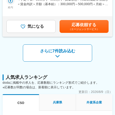
その後、取り扱いいただく製品研修・座学研修を経て配属開始と
お気軽にご応募くださいませ！
＜賃金内訳＞月額（基本給）：300,000円～500,000円＜月給＞
なり、配属後もリモートで研修が受けられる独自のe-learningツー
給与
300,000円～500,000円＜昇給有無＞有＜残業手当＞無＜給与補足
ルが充実しています。
<実施日時>
＞【残業手当について】管理監督者の承認の上、研究会、顧客と
その他、国内最大手だからこそ仕事に必要な知識やスキルをしっ
7月25日(土) （1）9:30～（2）11:00～（3）13:00～（4）14:30
の会議等が発生する場合、別途残業手当支給する。【補足】プロ
かりと身に付けられる仕組みございますので安心してご就業いた
～の4枠にて実施
ジェクト稼働手当(35,000円)、外勤日当（1日1,500円／外勤3.5時
だけます。
応募依頼する
気になる
間以上）■変動賞与制（6月・12月・3月）※平均実績6ヶ月分■イン
（エージェントサービス）
<応募対象>
センティブ：3月（対象者）賃金はあくまでも目安の金額であり、
■将来的なキャリア：
9月1日～10月1日の間にご入社が可能な方
選考を通じて上下する可能性があります。月給(月額)は固定手当を
MR・機器営業として専門性を磨き、管理職を目指していただく方
含めた表記です。
も多くございますし、
＼IQVIAでMRとして働く魅力／
社内公募制度も充実しておりますので、IQVIAが展開している他の
（１）充実の待遇：同業他社の中でも平均給与の高さや非課税の
さらに7件読み込む
事業部への異動も可能です。
日当の支給の他、退職金や団体保険制度、単身赴任手当や月1回の
※病院の経営コンサル、医薬品メーカーのマーケティング支援、人
帰省交通費の支給など福利厚生が充実しており、長期就業される
事担当者などの管理部門など
社員が多いのも特徴です。
（２）豊富なキャリアップの機会があります： MRとして専門性
変更の範囲：会社の定める業務
を磨き、管理職を目指していただく方も多くございますし、社内
公募制度も充実しておりますので、IQVIAが展開している他の事業
人気求人ランキング
部への異動も可能です。
dodaに掲載中の求人を、応募数順にランキング形式でご紹介します。
※病院の経営コンサル、医薬品メーカーのマーケティング支援、人
※応募数が同数の場合は、新着順に表示しています。
事担当者などの管理部門など
更新日：
2026/8/9（日）
（３）手厚い研修体制でスキルアップができます：製品研修、ス
キル研修、学術研修と、国内最大手だからこそ仕事に必要な知識
兵庫県
外資系企業
CSO
やスキルをしっかりと身に付けられる研修制度があります。MRと
してのスキルのみならず、データ分析、マーケティングなど多角
的にヘルスケアのプロフェッショナル人材を育成する研修制度を