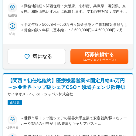
本的なビジネスマナーから、医療営業として必要な知識まで、同
＜勤務地詳細＞関西住所：大阪府、京都府、兵庫県、滋賀県、奈
■ 仕事概要
期社員と支えあいながら習得することが可能です。
良県、和歌山県いずれかに配属します。 受動喫煙対策：屋内全面
未経験から、医療業界の専門職であるMR（医薬情報担当者）とし
※配属先は入社後に確定する予定です。
勤務地
禁煙変更の範囲：会社の定める事業所
てキャリアをスタートできるポジションです。
また、配属後も一人ひとりの知識とスキルアップのために様々な
＜予定年収＞500万円～650万円＜賃金形態＞年俸制補足事項なし
当社は製薬・医療機器メーカーの営業業務を担う
研修を用意しています。
＜賃金内訳＞年額（基本給）：3,600,000円～4,500,000円＜月額
「CSO（Contract Sales Organization）」で、多くの未経験者が
給与
＞300,000円～375,000円（12分割）＜昇給有無＞有＜残業手当＞
MRとして活躍し、その後メーカー正社員へ転籍した実績も豊富で
■明確な評価制度／やりがいや努力がきちんと報われる報酬制度
有＜給与補足＞同社は年俸制になります。別途以下のような手当
す。
自身の成果や頑張りが客観的に評価され、年収に反映されます。
があります。・プロジェクト賞与：会社及び個人業績により変
営業職ならではの「提案スキル」だけでなく、専門知識を持って
また、在籍年数が増えると永年勤続報奨金や四半期一時金などの
動・四半期一時金：10万円（四半期に1回、10万円程度支給）※た
医師などに提案するため、市場では需要が高まり、希少性も増し
手当もアップします。つまり、やりがいや努力がきちんと報われ
応募依頼する
気になる
だし支給条件有。他、永続勤務報奨金（3年勤務5万円支給、5年
ています。
る報酬制度になっています。
（エージェントサービス）
勤務10万円…）ございます。賃金はあくまでも目安の金額であ
り、選考を通じて上下する可能性があります。月給(月額)は固定手
・MRとは
■豊富なキャリアプランとサポート体制
当を含めた表記です。
主に医師や薬剤師等へ、担当製品の情報提供を行います。担当施
志向性やその時の環境に応じて「特定の領域で専門性を高める」
【関西＊初任地確約】医療機器営業≪固定月給45万円
設の患者様に応じた情報提供や、担当製品の処方後の情報収集を
「幅広い疾患をカバーできるオールラウンダーになる」「本社部
行います。
門（マネージャー、研修部門など）へのキャリアチェンジ」など
～≫◆世界トップ級シェアCSO＊領域チェンジ歓迎◎
※MRだけでなく、医療機器営業職としてアサインされる可能性も
幅広いキャリアプランがあります。
サイネオス・ヘルス・ジャパン株式会社
ございます。
また、弊社のマネージャーのほとんどは、MRからキャリアチェン
正社員
ジしたメンバーです。担当マネージャーが定期的に面談を行い、
■ 丁寧な研修・支援体制
分からないことやキャリアに関してサポートします。
入社後は2カ月間の研修（オンライン・対面両方）があります。基
～世界市場トップ級シェアの業界大手企業で安定就業/様々なメー
本的なビジネスマナーから、医療営業として必要な知識まで、同
変更の範囲：会社の定める業務
カーや製品の担当が可能/豊富なキャリアパス～
期社員と支えあいながら習得することが可能です。
仕事内容
※配属入社後に確定予定／ご希望や適性を考慮し、1つ目のプロジ
■職務詳細：
ェクトは製薬・医療機器メーカーのいずれかに配属します。