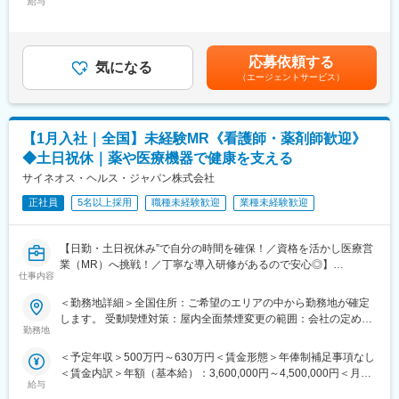
給与
＞300,000円～375,000円（12分割）＜昇給有無＞有＜残業手当＞
迎いたします。
チャレンジしたい場合は断ることもできます。また、定期的な面
有＜給与補足＞同社は年俸制になります。別途以下のような手当
談を通じて、その時々に応じたプロジェクトを提示するなどフレ
があります。・プロジェクト賞与：会社及び個人業績により変
《おススメポイント》
キシブルにキャリアが形成できます。その他、本社部門（マネー
動・四半期一時金：10万円（四半期に1回、10万円程度支給）※た
■夜勤なし！日勤・土日祝休みで働き方改善・ワークライフバラン
ジャー、研修部門など）への道もあります。
応募依頼する
気になる
だし支給条件有。他、永続勤務報奨金（3年勤務5万円支給、5年
スの両立が叶う！
（エージェントサービス）
勤務10万円…）ございます。賃金はあくまでも目安の金額であ
■明確な評価制度あり！自身の成果や頑張りが客観的に評価され、
【業務内容】
り、選考を通じて上下する可能性があります。月給(月額)は固定手
年収に反映されます。また、在籍年数が増えると永年勤続報奨金
大手製薬会社などを中心としたクライアントのプロジェクトへの
当を含めた表記です。
や四半期一時金などの手当もアップします。つまり、やりがいや
配属です。担当エリアの医療機関（開業医、病院）を訪問して、
【1月入社｜全国】未経験MR《看護師・薬剤師歓迎》
努力がきちんと報われる報酬制度になっています。
医師、薬剤師に課題解決するための医薬品情報を提供、副作用情
報の収集を行っていただきます。
◆土日祝休｜薬や医療機器で健康を支える
《丁寧な研修・支援体制で成長を応援！》
サイネオス・ヘルス・ジャパン株式会社
入社後は2カ月間の研修制度がありますので、未経験の方も安心し
《具体的には...》
てご応募ください！同期社員と一緒に集中的に研修を行い、その
正社員
5名以上採用
職種未経験歓迎
業種未経験歓迎
■新薬のプロモーション
後配属先に応じた製品研修を行います。
■長期収載品の市場拡大
※配属は入社後に確定する予定です。
■ジェネリック医薬品のプロモーション
【日勤・土日祝休み”で自分の時間を確保！／資格を活かし医療営
また、配属後も一人ひとりの知識とスキルレベルを上げるために
※プロジェクトの状況によっては、選考保留（ご紹介できるプロジ
業（MR）へ挑戦！／丁寧な導入研修があるので安心◎】
様々な研修をご用意しています。
ェクトが出るまで保留）となる場合もございますのであらかじめ
仕事内容
ご認識の程よろしくお願いします※
《資格と想いがあれば活躍できる！》
《あなたの想いを実現する豊富なキャリアプランとサポート体
＜勤務地詳細＞全国住所：ご希望のエリアの中から勤務地が確定
「誰かのためになる仕事がしたい」「社会貢献につながる仕事を
制！》
変更の範囲：会社の定める業務
します。 受動喫煙対策：屋内全面禁煙変更の範囲：会社の定める
したい」という想いがあればOK！当社には、臨床経験を活かして
志向性やその時の環境に応じてや「１つの領域で専門性を高め
勤務地
事業所
医療営業にチャレンジし活躍しているメンバーが多数在籍してい
る」「幅広い疾患をカバーできるオールラウンダーになる」「本
＜予定年収＞500万円～630万円＜賃金形態＞年俸制補足事項なし
ます。
社部門（マネージャー、研修部門など）へのキャリアチェンジ」
＜賃金内訳＞年額（基本給）：3,600,000円～4,500,000円＜月額
これまでの経験を活かして新たなフィールドで活躍したい方を歓
など幅広いキャリアプランがあります。また、弊社のマネージャ
給与
＞300,000円～375,000円（12分割）＜昇給有無＞有＜残業手当＞
迎いたします。
ーのほとんどは、MRからキャリアをチェンジしているメンバーで