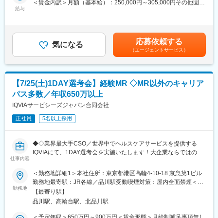
＜賃金内訳＞月額（基本給）：250,000円～305,000円その他固定
本ポジションでは未経験から研修を経てMR資格を取得していただ
給与
手当/月：32,000円＜月給＞282,000円～337,000円＜昇給有無＞
き、IQVIAのお客様である国内医薬品メーカーが提供している医薬
有＜残業手当＞無＜給与補足＞・上記は月額基本給、賞与、外勤
品の営業活動を行っていただきます。
手当、地域格差手当、外勤日当、インセンティブを含む理論年収
(※MR資格の取得に関しては万全のフォロー体制がございますので
の目安となりますので前後する可能性がございます ・インセンテ
応募依頼する
ご安心くださいませ)
気になる
ィブは業績及び評価により変動の可能性あり・外勤手当：1日
（エージェントサービス）
具体的な活動としては、既存の病院の医師や薬剤師の方に向け
1500円（外勤3.5時間以上）・変動賞与制：標準評価・年間6ヶ月
て、「医薬品の効果や副作用」「適切な使用方法」などの情報を
支給（昨年度実績）賃金はあくまでも目安の金額であり、選考を
提供し、薬剤のプロモーション活動を行っていただきます。
通じて上下する可能性があります。月給(月額)は固定手当を含めた
通常の営業職とは異なりメインミッションは医薬品の情報提供と
表記です。
【7/25(土)1DAY選考会】経験MR ◇MR以外のキャリア
なるため、原則として販売や納品は行いません。お医者様、病
パス多数／年収650万以上
院、地域医療のニーズや困りごとに対して寄り添った顧客活動が
可能となっております！
IQVIAサービシーズジャパン合同会社
正社員
5名以上採用
■MRのやりがい：
・社会貢献度の高い営業ができる！
→人の健康を左右する薬が商材であり、やりがいや誇りを持って
◆◇業界最大手CSO／世界中でヘルスケアサービスを提供する
業務に臨んでいただけます。
IQVIAにて、1DAY選考会を実施いたします！大企業ならではの豊
・営業活動に専念できる！
仕事内容
富なキャリアパスがございます◆◇
→価格交渉、納品や代金回収は代理店が行っていることから、MR
＜勤務地詳細1＞本社住所：東京都港区高輪4-10-18 京急第1ビル
は専門的な業務に専念できます。
＜募集概要＞
勤務地最寄駅：JR各線／品川駅受動喫煙対策：屋内全面禁煙＜勤
総合ヘルスケアカンパニーである同社にて、MR経験者を対象に
勤務地
務地詳細2＞全国住所：全国 ※希望勤務地はアドバイザーにお伝
■研修について：
【最寄り駅】
1DAY選考会を実施いたします！将来的にはMR経験者が活躍する
えください。 受動喫煙対策：屋内全面禁煙変更の範囲：会社の定
まずはご入社から2か月間のMR導入研修を受講しMR資格を取得
品川駅、高輪台駅、北品川駅
さまざまなキャリアパスのご用意がございます！ご興味をお持ち
める事業所
していただきます。
の方は応募前にカジュアル面談等も可能でございますので、是非
＜予定年収＞650万円～900万円＜賃金形態＞月給制補足事項無し