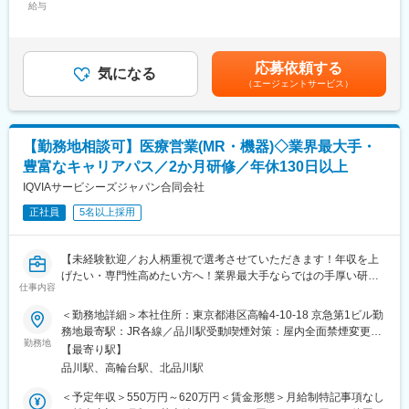
配慮しています。疑問点に関しては、電話やメールでご質問いた
ロジェクトを提示するなどフレキシブルにキャリアが形成できま
給与
＞458,333円～666,666円（12分割）＜昇給有無＞有＜残業手当＞
だければ、入社前でも採用担当がきちんと回答させていただきま
す。その他、本社部門（マネージャー、研修部門など）への道も
無＜給与補足＞同社は年俸制になります。賃金はあくまでも目安
す。
あります。
の金額であり、選考を通じて上下する可能性があります。月給(月
・多数の教育支援体制…独自の研修制度による育成環境や、女性
額)は固定手当を含めた表記です。
応募依頼する
管理職のキャリアアップを支援する「ダイバーシティ・プロジェ
■同社について：
気になる
（エージェントサービス）
クト」等の持続的な成長をバックアップする環境があります。
同社は、医療機器・製薬メーカーの営業領域を支援するCSOと呼
・ワン・ストップ型のビジネスモデル…研究開発や営業・マーケ
ばれる業種です。「新製品が発売されたため営業を増員したい」
ティング、コンサルティングとワン・ストップのサービスを提供
「このエリアで営業活動を拡大したい」といったようなメーカー
しています。またサイネオス・ヘルス米国本体では、CSO事業だ
からのオーダーに対し自社の社員を派遣しています。同社では転
【勤務地相談可】医療営業(MR・機器)◇業界最大手・
けではなく製薬企業をクライアントとしたプロダクトマーケティ
職せずに様々な医薬品・医療機器を経験し、自身に合った営業ス
豊富なキャリアパス／2か月研修／年休130日以上
ング・ブランド戦略・広告代理業・CMRなど多岐に渡るサービス
タイルを探ることが可能です。また、同社では全国転勤ではなく
ラインナップがあり、関連会社が40社程度あります。日本におい
IQVIAサービシーズジャパン合同会社
地方単位内での転勤などエリアの相談が可能です。
ても今後複数のサービス展開を考えています。
正社員
5名以上採用
■サイネオス・ヘルス・コマーシャルの女性MR応援サイト：
変更の範囲：会社の定める業務
https://mr-wl.com/
【未経験歓迎／お人柄重視で選考させていただきます！年収を上
変更の範囲：会社の定める業務
げたい・専門性高めたい方へ！業界最大手ならではの手厚い研修
仕事内容
あり／豊富なキャリアパスで長期就業可能です◎】
＜勤務地詳細＞本社住所：東京都港区高輪4-10-18 京急第1ビル勤
医薬品の営業担当者(MR)や医療機器営業担当者として、業界最大
務地最寄駅：JR各線／品川駅受動喫煙対策：屋内全面禁煙変更の
手の同社で未経験から活動していただきます！
勤務地
範囲：会社の定める事業所
【最寄り駅】
品川駅、高輪台駅、北品川駅
＼そもそもMRとは・・・？／
「医薬情報提供者」といい、一般的な営業職と違い専門資格を取
＜予定年収＞550万円～620万円＜賃金形態＞月給制特記事項なし
得して活動する専門的なお仕事です！