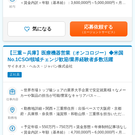
＜賃金内訳＞年額（基本給）：3,600,000円～5,000,000円＜月額
専門家へ提案・交渉する力を磨けます。単に説明する力だけでな
す。
給与
＞300,000円～416,666円（12分割）＜昇給有無＞有＜残業手当＞
く、相手のニーズを引き出し、競合との優位性を示してクロージ
無＜給与補足＞3ヶ月に1度、四半期一時金あり(入社1年目は10万
ングするスキルが身につきます。
■働き方
円／回)。ー年収例ー820万円／入社6年目（月給58万円＋賞与＋
※詳細はプロジェクトにより異なります。
社用車を利用して自宅から病院へ直行直帰の働き方となるため、
手当）700万円／入社3年目（月給50万円＋賞与＋手当）550万円
柔軟にスケジュール調整が可能です。年間休日130日に加えて有
応募依頼する
気になる
／入社1年目（月給43万円＋賞与＋手当）賃金はあくまでも目安
■同社の魅力：
給取得もしやすく、年間140日ほど休んでいる方も多くいます。
（エージェントサービス）
の金額であり、選考を通じて上下する可能性があります。月給(月
（1）転居を伴う転勤が不要
額)は固定手当を含めた表記です。
一般的に医療系の営業職は全国転勤が発生しますが、同社では基
■将来的なキャリア：
本的に希望勤務地から転居がない範囲でアサイン先を決定しま
医療営業として専門性を磨き管理職を目指すのはもちろん、他事
【三重～兵庫】医療機器営業（オンコロジー）◆米国
す。
業部やグループ会社への異動実績も豊富にございます。（※病院の
（2）充実したサポート体制
経営コンサル、医薬品メーカーのマーケティング支援、人事担当
No.1CSO/領域チェンジ歓迎/業界経験者多数活躍
配属後は担当マネージャーが丁寧に支援します。日々の仕事の悩
者などの管理部門）
サイネオス・ヘルス・ジャパン株式会社
みや、キャリア形成の相談等、伴走者として活躍をサポートしま
営業経験を活かして様々なキャリアプランを実現できるのは、当
す。また知識・スキルレベルを上げるために様々な研修をご用意
正社員
社ならではの強みです。
しています。
（3）明確な評価制度
変更の範囲：会社の定める業務
～世界市場トップ級シェアの業界大手企業で安定就業/様々なメー
自身の成果や頑張りが客観的に評価され、年収に反映されます。
カーや製品の担当が可能/豊富なキャリアパス～
また、在籍年数が増えると永年勤続報奨金や四半期一時金などの
仕事内容
手当もアップします。つまり、やりがいや努力がきちんと報われ
■職務詳細：
る報酬制度になっています。
＜勤務地詳細＞関西＋三重県住所：出張ベースで大阪府・京都
・担当する医療機器に関して、医師等への情報提供や購入の提案
（4）柔軟なキャリア
府・兵庫県・奈良県・滋賀県・和歌山県・三重県を担当いただき
・販売代理店へのサポートや、協業関係の構築
入社後は希望や経験に応じたプロジェクトに配属します。そのプ
勤務地
ます 受動喫煙対策：屋内全面禁煙変更の範囲：会社の定める事業
※配属に関して
ロジェクトが気に入り、メーカーからオファーを受けた場合、メ
所
＜予定年収＞550万円～750万円＜賃金形態＞年俸制特記事項なし
面接ではこれまでのご経験や希望を伺い、希望条件に合致するプ
ーカーに転籍することも可能です。オファーや延長依頼があった
＜賃金内訳＞年額（基本給）：4,700,000円～6,000,000円＜月額
ロジェクトを提示します。この際、希望しない製品や領域があれ
としても、別のプロジェクトにチャレンジしたい場合は断ること