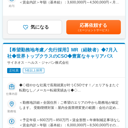
＜賃金内訳＞年額（基本給）：3,600,000円～4,500,000円＜月額
専門家へ提案・交渉する力を磨けます。単に説明する力だけでな
からこそ仕事に必要な知識やスキルをしっかりと身に付けられる
給与
＞300,000円～375,000円（12分割）＜昇給有無＞有＜残業手当＞
く、相手のニーズを引き出し、競合との優位性を示してクロージ
研修制度があります。MRとしてのスキルのみならず、データ分
無＜給与補足＞・3ヶ月に1度、四半期一時金あり(入社1年目は10
ングするスキルが身につきます。
析、マーケティングなど多角的にヘルスケアのプロフェッショナ
万円／回)・月額給与の6%相当額を確定拠出年金（401K）の掛金
※詳細はプロジェクトにより異なります。
ル人材を育成する研修制度を整備しています。
として、同社が拠出します賃金はあくまでも目安の金額であり、
応募依頼する
・充実の待遇：同業他社の中でも平均給与の高さや日当の支給の
気になる
選考を通じて上下する可能性があります。月給(月額)は固定手当を
■キャリアパス：
（エージェントサービス）
他、退職金や団体保険制度など福利厚生が充実しています。長期
含めた表記です。
志向性や身につけたいスキルに応じて様々なキャリアパスがあり
就業が可能です。
ます。
・豊富なキャリアップ・スキルアップの機会：ヘルスケア業界を
・1つの領域（心臓外科や整形外科など）を極める
取り巻く環境変化に対し、当社はグローバルで培った様々なデー
【希望勤務地考慮／先行採用】MR（経験者）◆7月入
・複数のプロジェクトに参画して経験を広げる
タベース、ネットワークで多様なニーズにこたえるサービス展開
・本社スタッフ（プロジェクトマネージャー、採用、研修担当）
社◆世界トップクラスのCSO◆豊富なキャリアパス
をしています。MRの現在のあり方だけでなく、プラスαの付加価
にキャリアチェンジ
値が必要と捉え、従業員のキャリア開発、豊富なプロジェクトの
サイネオス・ヘルス・ジャパン株式会社
など、様々な可能性を探ることができるのが大きな魅力です。
配属機会などが用意されています。
正社員
5名以上採用
■働く魅力
変更の範囲：会社の定める業務
・同社の社員でいながら、様々なメーカーで経験を積むことが可
◆◇穏やかな社風で長期就業が叶うCSOです！／エリアをまたぐ
能です！配属先メーカーからオファーを受けた場合は、メーカー
転勤なし／メーカー転籍実績あり◆◇
直雇用へ転籍するチャンスもあります。
仕事内容
（ご自身に合わないと感じられた場合、オファーを断ることも勿
【業務内容】
論可能です。）
＜勤務地詳細＞全国住所：ご希望のエリアの中から勤務地が確定
大手製薬会社などを中心としたクライアントのプロジェクトへの
・転勤は東北・関東などエリア単位内で限定することができ、一
します。 受動喫煙対策：屋内全面禁煙変更の範囲：会社の定める
配属です。担当エリアの医療機関（開業医、病院）を訪問して、
方的に配属エリアを決定されることもありません。
勤務地
事業所（リモートワーク含む）
医師、薬剤師に課題解決するための医薬品情報を提供、副作用情
※CSOとは…
＜予定年収＞600万円～850万円＜賃金形態＞年俸制補足事項なし
報を収集を行っていただきます。
医療機器・製薬メーカーのセールス領域を支援する業種です。自
＜賃金内訳＞年額（基本給）：6,000,000円～8,500,000円その他
社の社員を取引先企業に派遣し、派遣先の営業として活躍いただ