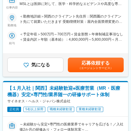
MSLとは医師に対して、医学・科学的なエビデンスや高度な専門
初任地希望だけでなく、エリアを跨いでの転勤はないため、転勤
仕事内容
知識をもとに、医薬品の情報提供を支援する職種です。
負担が軽減できます。2ndプロジェクト以降も希望や適性に応じ
て、アサインを検討します。
＜勤務地詳細＞関西のクライアント先住所：関西圏のクライアン
■仕事内容：主にKOL（キーオピニオンリーダー）のマネジメント
ト先にて就業いただきます 受動喫煙対策：屋内全面禁煙変更の範
や臨床研究支援になりますが、具体的には以下です。
■キャリアの選択肢を広げる働き方：
勤務地
囲：会社の定める事業所
・学術トピックスの提供、新薬の情報提供。
スペシャリティ領域への挑戦、新薬PJなど市場価値を高める機
＜予定年収＞500万円～700万円＜賃金形態＞年俸制補足事項なし
・医師主導研究への対応
会、自身の強みを活かしたPJ相談などが可能です。定期的な面談
＜賃金内訳＞年額（基本給）：4,800,000円～5,800,000円＜月額
・地区スピーカー育成
を通じて、その時々に応じたプロジェクトを提示するなどフレキ
給与
＞400,000円～483,333円（12分割）＜昇給有無＞有＜残業手当＞
・適用外使用等の情報提供
シブルにキャリアが形成できます。その他、本社部門（マネージ
有＜給与補足＞※過去の経験、スキルにより決定します。■昇給：
ャー、研修部門など）への道もあります。
年1回■インセンティブ賞与：年1回賃金はあくまでも目安の金額
■研修について：
であり、選考を通じて上下する可能性があります。月給(月額)は固
・KOLの思考理解、医師のニーズに沿った戦略の立案
■明確な評価制度：
応募依頼する
気になる
定手当を含めた表記です。
・医師とのコミュニケーション、ディスカッション
自身の成果や頑張りが客観的に評価され、年収に反映されます。
（エージェントサービス）
・担当製品に関する疾患知識
また、在籍年数が増えると永年勤続報奨金や四半期一時金などの
などを中心に学習します。
手当もアップします。つまり、やりがいや努力がきちんと報われ
る報酬制度になっています。
【１月入社｜関西】未経験歓迎※医療営業（MR・医療
■募集の背景：同社本国アメリカでは既にCSOのMSL事業が進ん
でおり、研修体制も含めノウハウがございます。今後日本でも
【サポート体制】
機器）安定×専門性/業界随一の研修サポート体制
MSLの需要が高まってきている中、今回の採用が始まりました。
配属後は担当マネージャーが丁寧に支援します。日々の仕事の悩
サイネオス・ヘルス・ジャパン株式会社
みや、キャリア形成の相談等、伴走者として活躍をサポートしま
■同社の特徴：同社は製薬／バイオ／医療機器等のヘルスケア業界
正社員
5名以上採用
職種未経験歓迎
業種未経験歓迎
す。また知識・スキルレベルを上げるために様々な研修をご用意
にクリニカル、コマーシャル、コンサルティングのサービスを提
しています。
供するグローバル企業です。世界110ヶ国に拠点をもち、29,000
～未経験から安定×専門性の医療業界でキャリアを広げる！／入社
人の従業員が一丸となって、様々なプロダクトを持つヘルスケア
変更の範囲：会社の定める業務
後2か月の研修あり・フォロー体制充実～
企業に対して、研究・臨床開発、営業・マーケティング、ブラン