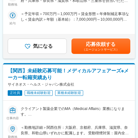
府・兵庫県・奈良県・滋賀県・和歌山県・三重県を担当いただき
今回はMRを募集します。MR資格更新予定の方・ベテランの方も
ーカーに転籍することも可能です。オファーや延長依頼があった
勤務地
ます 受動喫煙対策：屋内全面禁煙変更の範囲：会社の定める事業
歓迎です。勤務地はご本人様の希望を鑑み決定いたします。20代
としても、別のプロジェクトにチャレンジしたい場合は断ること
所（リモートワーク含む）
＜予定年収＞700万円～1,000万円＜賃金形態＞年俸制補足事項な
～50代まで幅広く活躍しており、長期就業も叶う環境です。
もできます。また、定期的な面談を通じて、その時々に応じたプ
し＜賃金内訳＞年額（基本給）：7,000,000円～10,000,000円＜
ロジェクトを提示するなどフレキシブルにキャリアが形成できま
給与
月額＞583,333円～833,333円（12分割）＜昇給有無＞有＜残業手
【業務内容】
す。その他、本社部門（マネージャー、研修部門など）への道も
当＞無＜給与補足＞同社は年俸制になります。別途以下のような
大手製薬会社などを中心としたクライアントのプロジェクトへの
あります。
手当があります。・四半期一時金：10万円（四半期毎に支給）、
配属です。担当エリアの医療機関（開業医、病院）を訪問して、
年間最大40万円※ただし支給条件有。賃金はあくまでも目安の金
医師、薬剤師に課題解決するための医薬品情報を提供、副作用情
■同社について：
応募依頼する
気になる
額であり、選考を通じて上下する可能性があります。月給(月額)は
報を収集を行っていただきます。
同社は、医療機器・製薬メーカーの営業領域を支援するCSOと呼
（エージェントサービス）
固定手当を含めた表記です。
ばれる業種です。「新製品が発売されたため営業を増員したい」
《具体的には...》
「このエリアで営業活動を拡大したい」といったようなメーカー
■新薬のプロモーション
からのオーダーに対し自社の社員を派遣しています。医療機器は
【関西】未経験応募可能！メディカルアフェアーズ※メ
■長期収載品の市場拡大
製品によって営業スタイルが異なりますが、同社では転職せずに
■ジェネリック医薬品のプロモーション
様々な医療機器を経験し、自身に合った営業スタイルを探ること
ーカー転籍実績あり
※プロジェクトの状況によっては、選考保留（ご紹介できるプロジ
が可能です。また、同社では全国転勤ではなく地方単位内での転
サイネオス・ヘルス・ジャパン株式会社
ェクトが出るまで保留）となる場合もございますのであらかじめ
勤などエリアの相談が可能です。
ご認識の程よろしくお願いします※
正社員
職種未経験歓迎
業種未経験歓迎
変更の範囲：会社の定める業務
【魅力ポイント】
クライアント製薬企業でのMA（Medical Affairs）業務になりま
■エリアを跨ぐ転勤なし：
す。
初任地希望だけでなく、エリアを跨いでの転勤はないため、転勤
仕事内容
負担が軽減できます。2ndプロジェクト以降も希望や適性に応じ
=主な業務=
て、アサインを検討します。
＜勤務地詳細＞関西住所：大阪府、京都府、兵庫県、滋賀県、奈
・メディカル戦略に沿った企画立案
良県、和歌山県いずれかに配属します。 受動喫煙対策：屋内全面
・社内ステークホルダーとの協働
■キャリアの選択肢を広げる働き方：
勤務地