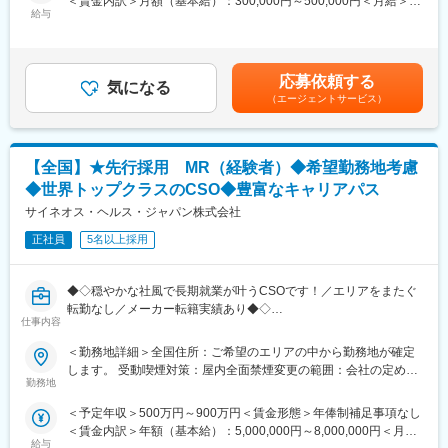
＜賃金内訳＞月額（基本給）：300,000円～500,000円＜月給＞
【IQVIAサービシーズジャパンについて】
もできます。また、定期的な面談を通じて、その時々に応じたプ
給与
300,000円～500,000円＜昇給有無＞有＜残業手当＞無＜給与補足
・世界100以上の国と地域／8万人の社員が、医薬品の臨床開発～
ロジェクトを提示するなどフレキシブルにキャリアが形成できま
＞【残業手当について】管理監督者の承認の上、研究会、顧客と
プロモーションに携わり、市場を流通するほぼすべての医薬品に
す。その他、本社部門（マネージャー、研修部門など）への道も
の会議等が発生する場合、別途残業手当支給する。【補足】プロ
関与しています
あります。
ジェクト稼働手当(35,000円)、外勤日当（1日1,500円／外勤3.5時
応募依頼する
・日本においても業界トップシェアを誇り、常時100以上のPJが
気になる
間以上）■変動賞与制（6月・12月・3月）※平均実績6ヶ月分■イン
（エージェントサービス）
稼働しています
【同社について】
センティブ：3月（対象者）賃金はあくまでも目安の金額であり、
同社は、医療機器・製薬メーカーの営業領域を支援するCSOと呼
選考を通じて上下する可能性があります。月給(月額)は固定手当を
変更の範囲：会社の定める業務
ばれる業種です。「新製品が発売されたため営業を増員したい」
含めた表記です。
「このエリアで営業活動を拡大したい」といったようなメーカー
【全国】★先行採用 MR（経験者）◆希望勤務地考慮
からのオーダーに対し自社の社員を派遣しています。同社では転
◆世界トップクラスのCSO◆豊富なキャリアパス
職せずに様々な医薬品・医療機器を経験し、自身に合った営業ス
サイネオス・ヘルス・ジャパン株式会社
タイルを探ることが可能です。また、同社では全国転勤ではなく
地方単位内での転勤などエリアの相談が可能です。
正社員
5名以上採用
変更の範囲：会社の定める業務
◆◇穏やかな社風で長期就業が叶うCSOです！／エリアをまたぐ
転勤なし／メーカー転籍実績あり◆◇
仕事内容
■業務内容：
＜勤務地詳細＞全国住所：ご希望のエリアの中から勤務地が確定
大手製薬会社などを中心としたクライアントのプロジェクトへの
します。 受動喫煙対策：屋内全面禁煙変更の範囲：会社の定める
配属です。担当エリアの医療機関（開業医、病院）を訪問して、
勤務地
事業所
医師、薬剤師に課題解決するための医薬品情報を提供、副作用情
＜予定年収＞500万円～900万円＜賃金形態＞年俸制補足事項なし
報を収集を行っていただきます。
＜賃金内訳＞年額（基本給）：5,000,000円～8,000,000円＜月額
・新薬のプロモーション
給与