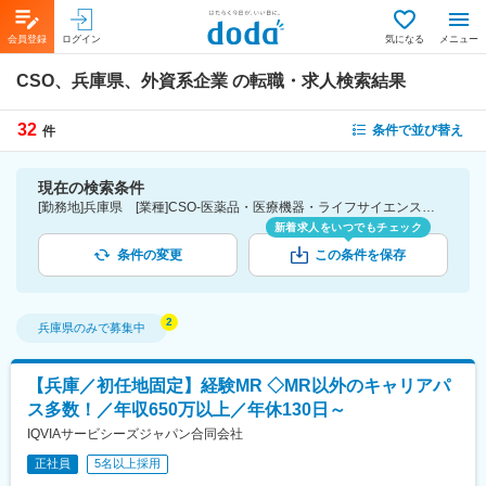
会員登録
ログイン
気になる
メニュー
CSO、兵庫県、外資系企業
の転職・求人検索結果
32
条件で並び替え
件
現在の検索条件
[勤務地]兵庫県 [業種]CSO-医薬品・医療機器・ライフサイエンス・医療系サービス [詳細条件](会社・職場の環境)外資系企業
新着求人をいつでもチェック
条件の変更
この条件を保存
兵庫県
のみで募集中
【兵庫／初任地固定】経験MR ◇MR以外のキャリアパ
ス多数！／年収650万以上／年休130日～
IQVIAサービシーズジャパン合同会社
正社員
5名以上採用