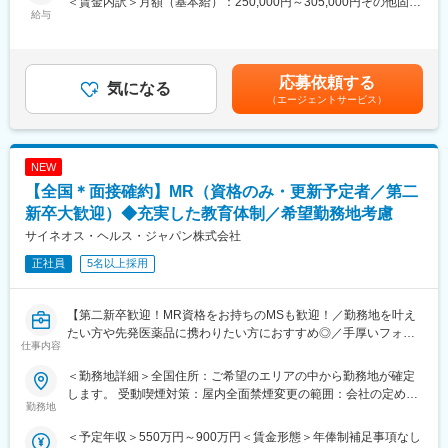
＜賃金内訳＞月額（基本給）：250,000円～305,000円その他固定
えたお仕事です。
あります。
給与
手当/月：35,000円＜月給＞285,000円～340,000円＜昇給有無＞
有＜残業手当＞無＜給与補足＞【残業手当について】管理監督者
■入社後の流れ
■同社について：
の承認の上、研究会、顧客との会議等が発生する場合、別途残業
まずはご入社から2か月間MR導入研修を受講し、MR資格を取得
同社は、医療機器・製薬メーカーの営業領域を支援するCSOと呼
手当支給する。【補足】プロジェクト稼働手当(35,000円)、外勤
応募依頼する
していただきます。
ばれる業種です。「新製品が発売されたため営業を増員したい」
気になる
日当（1日1,500円／外勤3.5時間以上）■変動賞与制（6月・12
（エージェントサービス）
資格取得と聞くとハードルが高く思われる方もいるかもしれませ
「このエリアで営業活動を拡大したい」といったようなメーカー
月・3月）※平均実績6ヶ月分■インセンティブ：3月（対象者）賃
んが、当社の取得率は業界平均より20%ほど高い95%程度を維持
からのオーダーに対し自社の社員を派遣しています。医療機器は
金はあくまでも目安の金額であり、選考を通じて上下する可能性
しています。
製品によって営業スタイルが異なりますが、同社では転職せずに
があります。月給(月額)は固定手当を含めた表記です。
文理問わず一から学べる環境を整えているため、専門知識は入社
様々な医療機器を経験し、自身に合った営業スタイルを探ること
NEW
後に身に付ける意欲があれば問題ございません。
が可能です。また、同社では全国転勤ではなく地方単位内での転
【全国＊面接確約】MR（資格のみ・更新予定者／第二
社員の活躍事例についての詳細は、是非こちらのURLも併せてご
勤などエリアの相談が可能です。
覧ください。
新卒大歓迎）◆充実した教育体制／希望勤務地考慮
https://healthcarecareerpark.iqvia.com/
変更の範囲：会社の定める業務
サイネオス・ヘルス・ジャパン株式会社
正社員
5名以上採用
■具体的な業務
すでに取引のある病院の医師や薬剤師に向け、医薬品の効果や副
作用・適切な使用方法などの情報を提供し、薬剤のプロモーショ
【第二新卒歓迎！MR資格をお持ちのMSも歓迎！／勤務地を叶え
ン活動を行っていただきます。メインの業務は情報提供となるた
たい方や先発医薬品に携わりたい方におすすめ◎／手厚いフォロ
め、価格交渉・納品・注文書の対応等は基本的に発生せず、営業
仕事内容
ー体制・プロジェクトマネージャーとの連携強】
活動に専念できる環境です。
個人の予算はありますが、チーム内で助け合う社風が整ってお
＜勤務地詳細＞全国住所：ご希望のエリアの中から勤務地が確定
【はじめに】
り、過度なプレッシャーなく顧客とじっくり関係構築が可能で
します。 受動喫煙対策：屋内全面禁煙変更の範囲：会社の定める
MR資格をお持ちの方（MRの実務未経験OK）をお待ちしておりま
勤務地
す。
事業所
す。CSOの中でも特に手厚いサポート体制の中で、若手や経験が
＜予定年収＞550万円～900万円＜賃金形態＞年俸制補足事項なし
浅い方もMRとしてスキルが身に着く環境です。外資製薬メーカー
■働き方