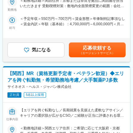
＜勤務地詳細＞関西住所：京都または奈良を拠点に関西圏を担当
・担当する医療機器に関して、医師等への情報提供や購入の提案
配属後も知識とスキルアップのために様々な研修をご用意してい
いただきます 受動喫煙対策：敷地内全面禁煙変更の範囲：会社の
・販売代理店へのサポートや、協業関係の構築
ます。
勤務地
定める事業所
※配属に関して
＜予定年収＞550万円～700万円＜賃金形態＞年俸制特記事項なし
面接ではこれまでのご経験や希望を伺い、希望条件に合致するプ
■明確な評価制度／やりがいや努力がきちんと報われる報酬制度
＜賃金内訳＞年額（基本給）：4,700,000円～6,000,000円＜月額
ロジェクトを提示します。この際、希望しない製品や領域があれ
自身の成果や頑張りが客観的に評価され、年収に反映されます。
給与
＞391,666円～500,000円（12分割）＜昇給有無＞有＜残業手当＞
ば相談も可能です。
また、在籍年数が増えると永年勤続報奨金や四半期一時金などの
無＜給与補足＞同社は年俸制になります。別途以下のような手当
手当もアップします。つまり、やりがいや努力がきちんと報われ
があります。（正社員のみ対象）・昇給年１回 ・プロジェクト
■同社の魅力：
る報酬制度になっています。
賞与（過去実績年俸の約10%）（全社員対象）・四半期一時金：
（1）転居を伴う転勤が不要
応募依頼する
気になる
10万円※ただし支給条件有。他、永続勤務報奨金（3年勤務5万円
一般的に医療系の営業職は全国転勤が発生しますが、同社では基
■豊富なキャリアプランとサポート体制
（エージェントサービス）
支給、5年勤務10万円…）ございます。賃金はあくまでも目安の
本的に希望勤務地から転居がない範囲でアサイン先を決定しま
志向性やその時の環境に応じて「１つの領域で専門性を高める」
金額であり、選考を通じて上下する可能性があります。月給(月額)
す。
「幅広い疾患をカバーできるオールラウンダーになる」「本社部
は固定手当を含めた表記です。
（2）充実したサポート体制
門（マネージャー、研修部門など）へのキャリアチェンジ」など
【関西】MR（資格更新予定者・ベテラン歓迎）◆エリ
配属後は担当マネージャーが丁寧に支援します。日々の仕事の悩
幅広いキャリアプランがあります。
みや、キャリア形成の相談等、伴走者として活躍をサポートしま
また、同社マネージャーのほとんどは、MRからキャリアをチェン
アを跨ぐ転勤無・希望勤務地考慮／大手製薬PJ多数
す。また知識・スキルレベルを上げるために様々な研修をご用意
ジしているメンバーです。担当マネージャーが定期的に面談を行
サイネオス・ヘルス・ジャパン株式会社
しています。
い、分からないことや将来のキャリアに関してサポートします。
（3）明確な評価制度
正社員
5名以上採用
自身の成果や頑張りが客観的に評価され、年収に反映されます。
変更の範囲：会社の定める業務
また、在籍年数が増えると永年勤続報奨金や四半期一時金などの
【エリアを跨ぐ転勤なし／長期就業を見据えた柔軟なアサイン／
手当もアップします。つまり、やりがいや努力がきちんと報われ
キャリアの選択肢が広がるCSO／ご経験が正当に評価される環
る報酬制度になっています。
仕事内容
境】
（4）柔軟なキャリア
入社後は希望や経験に応じたプロジェクトに配属します。そのプ
＜勤務地詳細＞関西エリア住所：ご希望に応じて大阪府・京都
【はじめに】
ロジェクトが気に入り、メーカーからオファーを受けた場合、メ