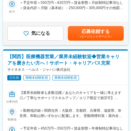
規則に準ずる）変更の範囲：会社の定める事業所
＜予定年収＞550万円～620万円＜賃金形態＞月給制特記事項なし
職です。IQVIAのお客様である国内医薬品メーカーにて、医薬品の
＜賃金内訳＞月額（基本給）：250,000円～305,000円その他固定
営業活動を行っていただきます。
給与
手当/月：35,000円＜月給＞285,000円～340,000円＜昇給有無＞
人々の命を守る商材に携わるため、社会貢献性と安定性を兼ね備
有＜残業手当＞無＜給与補足＞【残業手当について】管理監督者
えたお仕事です。
の承認の上、研究会、顧客との会議等が発生する場合、別途残業
手当支給する。【補足】プロジェクト稼働手当(35,000円)、外勤
■入社後の流れ
応募依頼する
気になる
日当（1日1,500円／外勤3.5時間以上）■変動賞与制（6月・12
まずはご入社から2か月間MR導入研修を受講し、MR資格を取得
（エージェントサービス）
月・3月）※平均実績6ヶ月分■インセンティブ：3月（対象者）賃
していただきます。
金はあくまでも目安の金額であり、選考を通じて上下する可能性
資格取得と聞くとハードルが高く思われる方もいるかもしれませ
があります。月給(月額)は固定手当を含めた表記です。
んが、当社の取得率は業界平均より20%ほど高い95%程度を維持
【関西】医療機器営業／業界未経験歓迎◆営業キャリ
しています。
文理問わず一から学べる環境を整えているため、専門知識は入社
アを磨きたい方へ！サポート・キャリアパス充実
後に身に付ける意欲があれば問題ございません。
サイネオス・ヘルス・ジャパン株式会社
社員の活躍事例についての詳細は、是非こちらのURLも併せてご
覧ください。
正社員
職種未経験歓迎
業種未経験歓迎
https://healthcarecareerpark.iqvia.com/
【業界未経験者も多数活躍／あなたのキャリアを一緒に考えます
■具体的な業務
◎／丁寧なサポートでスキルアップ／エリア限定で就労可】
すでに取引のある病院の医師や薬剤師に向け、医薬品の効果や副
仕事内容
作用・適切な使用方法などの情報を提供し、薬剤のプロモーショ
■業務内容
ン活動を行っていただきます。メインの業務は情報提供となるた
＜勤務地詳細＞関西住所：大阪府、京都府、兵庫県、滋賀県、奈
医療機器の営業担当者として、基幹病院などの医師や看護師など
め、価格交渉・納品・注文書の対応等は基本的に発生せず、営業
良県、和歌山県いずれかに配属します。 受動喫煙対策：屋内全面
医療従事者の方々と面談を行い、製品に関わる手技や情報提供な
活動に専念できる環境です。
勤務地
禁煙変更の範囲：会社の定める事業所
どの営業活動を行います。
個人の予算はありますが、チーム内で助け合う社風が整ってお
＜予定年収＞450万円～550万円＜賃金形態＞年俸制特記事項なし
・身につくスキル
り、過度なプレッシャーなく顧客とじっくり関係構築が可能で