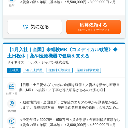
＜賃金内訳＞年額（基本給）：5,500,000円～8,000,000円＜月額
やバイオベンチャーとの繋がりが強く最先端の医薬品に携われる
社用車を利用して自宅から病院へ直行直帰の働き方となるため、
給与
＞458,333円～666,666円（12分割）＜昇給有無＞有＜残業手当＞
チャンスがあります。
柔軟にスケジュール調整が可能です。年間休日130日に加えて有
無＜給与補足＞同社は年俸制になります。別途以下のような手当
給取得もしやすく、年間140日ほど休んでいる方も多くいます。
があります。■四半期一時金：10万円（四半期に1回、10万円程度
【魅力ポイント】
支給）※ただし支給条件があります賃金はあくまでも目安の金額で
■充実したサポート体制：
応募依頼する
■将来的なキャリア：
気になる
あり、選考を通じて上下する可能性があります。月給(月額)は固定
配属後は担当マネージャーが丁寧に支援します。日々の仕事の悩
医療営業として専門性を磨き管理職を目指すのはもちろん、他事
（エージェントサービス）
手当を含めた表記です。
みや、キャリア形成の相談等、伴走者として活躍をサポートしま
業部やグループ会社への異動実績も豊富にございます。（※病院の
す。また知識・スキルレベルを上げるために様々な研修をご用意
経営コンサル、医薬品メーカーのマーケティング支援、人事担当
しています。
者などの管理部門）
【1月入社｜全国】未経験MR《コメディカル歓迎》◆
営業経験を活かして様々なキャリアプランを実現できるのは、当
■エリアを跨ぐ転勤なし：
土日祝休｜薬や医療機器で健康を支える
社ならではの強みです。
初任地希望だけでなく、エリアを跨いでの転勤はございません。
サイネオス・ヘルス・ジャパン株式会社
2ndプロジェクト以降も希望や適性に応じて、アサインを検討い
変更の範囲：会社の定める業務
たします。
正社員
5名以上採用
職種未経験歓迎
業種未経験歓迎
■明確な評価制度：
【日勤・土日祝休み”で自分の時間を確保！／資格を活かし医療営
自身の成果や頑張りが客観的に評価され、年収に反映されます。
業（MR）へ挑戦！／丁寧な導入研修があるので安心◎】
また、在籍年数が増えると永年勤続報奨金や四半期一時金などの
仕事内容
手当もアップします。つまり、やりがいや努力がきちんと報われ
《資格と想いがあれば活躍できる！》
る報酬制度になっています。
＜勤務地詳細＞全国住所：ご希望のエリアの中から勤務地が確定
「誰かのためになる仕事がしたい」「社会貢献につながる仕事を
します。 受動喫煙対策：屋内全面禁煙変更の範囲：会社の定める
したい」という想いがあればOK！当社には、臨床経験を活かして
【キャリアパス】
勤務地
事業所
医療営業にチャレンジし活躍しているメンバーが多数在籍してい
入社後は希望や経験に応じたプロジェクトに配属します。メーカ
＜予定年収＞500万円～650万円＜賃金形態＞年俸制補足事項なし
ます。
ーからオファーを受けた場合、メーカーに転籍することも可能で
＜賃金内訳＞年額（基本給）：3,600,000円～4,500,000円＜月額
これまでの経験を活かして新たなフィールドで活躍したい方を歓
す。オファーや延長依頼があったとしても、別のプロジェクトに