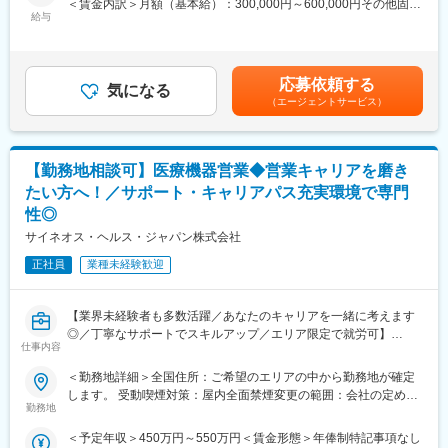
＜賃金内訳＞月額（基本給）：300,000円～600,000円その他固定
ション構築
給与
手当/月：27,000円＜月給＞327,000円～627,000円＜昇給有無＞
■豊富なキャリアップの機会があります：
・卸への訪問、同行、卸 MSとのリレーション構築
有＜残業手当＞無＜給与補足＞【残業手当について】管理監督者
MSLとして専門性を磨き、管理職を目指していただく方も多くご
・医療従事者向けの説明会の企画・実施、医師同士のコミュニケ
の承認の上、研究会、顧客との会議等が発生する場合、別途残業
ざいますし、MAやオフィスメディカル等のその他職種に挑戦する
ーション推進のための研究会・勉強会の立ち上げ、講演会の企
手当支給する。【補足】プロジェクト稼働手当(35,000円)、外勤
ことも可能です。社内公募制度も充実しておりますので、IQVIAが
応募依頼する
画・運営 等
気になる
日当（1日1,500円／外勤3.5時間以上）■変動賞与制（6月・12
展開している他の事業部への異動も可能です。これは業界最大手
（エージェントサービス）
月・3月）※平均実績6ヶ月分■インセンティブ：3月（対象者）賃
CSOであるIQVIA社だからこそ叶えられるキャリアです。
■先行採用について
金はあくまでも目安の金額であり、選考を通じて上下する可能性
・初任地の配属プロジェクトを、ご希望の1つの都道府県確約で先
があります。月給(月額)は固定手当を含めた表記です。
変更の範囲：会社の定める業務
行採用オファーをお出しいたします
【勤務地相談可】医療機器営業◆営業キャリアを磨き
・再配属時は全国勤務が対象となります（希望勤務地は考慮いた
たい方へ！／サポート・キャリアパス充実環境で専門
します）
性◎
・プロジェクトは先発医薬品のみならず、長期収載品・ジェネリ
ック・医療機器などの全てのプロジェクトが対象です
サイネオス・ヘルス・ジャパン株式会社
・配属プロジェクトの検討は、入社確定後に順次、検討を開始さ
正社員
業種未経験歓迎
せていただきます
■当社について
【業界未経験者も多数活躍／あなたのキャリアを一緒に考えます
・世界100以上の国と地域／8万人の社員が、医薬品の臨床開発～
◎／丁寧なサポートでスキルアップ／エリア限定で就労可】
プロモーションに携わり、市場を流通するほぼすべての医薬品に
仕事内容
関与しています
■業務内容
・日本においても業界トップシェアを誇り、常時100以上のPJが
＜勤務地詳細＞全国住所：ご希望のエリアの中から勤務地が確定
医療機器の営業担当者として、基幹病院などの医師や看護師など
稼働しています
します。 受動喫煙対策：屋内全面禁煙変更の範囲：会社の定める
医療従事者の方々と面談を行い、製品に関わる手技や情報提供な
勤務地
事業所
どの営業活動を行います。
■当社の魅力
＜予定年収＞450万円～550万円＜賃金形態＞年俸制特記事項なし
・身につくスキル
・研修体制：製品研修、スキル研修、学術研修と、国内最大手だ