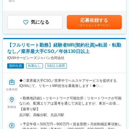
給与
固定手当/月：40,000円～120,000円＜月額＞540,000円～828,333
■新薬のプロモーション
くことでメーカーを支援しています。
円（12分割）＜昇給有無＞有＜残業手当＞無＜給与補足＞同社は
■長期収載品の市場拡大
（同社の正社員として、派遣先で就業するイメージです）
年俸制になります。別途以下のような手当があります。・四半期
■ジェネリック医薬品のプロモーション
一時金：10万円（四半期に1回、10万円程度支給）※ただし支給条
勤務地はご本人様の希望を鑑み決定致します。（セカンドPJ以降
■研修体制
応募依頼する
気になる
件有。賃金はあくまでも目安の金額であり、選考を通じて上下す
も極力勤務地を考慮させていただきます）
プロジェクトごとに異なりますが、同社または配属先のメーカー
（エージェントサービス）
る可能性があります。月給(月額)は固定手当を含めた表記です。
※プロジェクトの状況によっては、選考保留（ご紹介できるプロジ
にて研修が十分にございます。
ェクトが出るまで保留）となる場合もございますのであらかじめ
プロジェクト配属後もマネージャーが丁寧に支援します。日々の
ご認識の程よろしくお願いします※
仕事の悩みやキャリア相談だけでなく、業務に不安がある際など
【フルリモート勤務】経験者MR(契約社員)※転居・転勤
もしっかりとケアします。業界でも特に支援が手厚いと評判で
【同社の魅力】
す。
なし／業界最大手CSO／年休130日以上
（1）充実したサポート体制
IQVIAサービシーズジャパン合同会社
配属後は担当マネージャーが丁寧に支援します。日々の仕事の悩
◇LINEの企業アカウントから、沿革・事業内容・先輩社員インタ
みや、キャリア形成の相談等、伴走者として活躍をサポートしま
契約社員
転勤なし
5名以上採用
ビュー等が閲覧可能です◇
す。また知識・スキルレベルを上げるために様々な研修をご用意
https://liff.line.me/1655046877-Gm8rqdqY/landing?
しています。
follow=%40124wcdmz&lp=SS7pcT&liff_id=1655046877-
◆◇業界最大手CSO／世界中でヘルスケアサービスを提供する
（2）明確な評価制度
Gm8rqdqY
IQVIAにて、リモートMR担当を募集致します！◆◇
自身の成果や頑張りが客観的に評価され、年収に反映されます。
仕事内容
また、在籍年数が増えると永年勤続報奨金や四半期一時金などの
変更の範囲：会社の定める業務
【具体的な業務詳細】
手当もアップします。つまり、やりがいや努力がきちんと報われ
＜勤務地詳細1＞リモートワーク可能住所：リモートワークが可能
国内トップクラスのプロジェクト受託実績を誇る当社の一員とし
る報酬制度になっています。
なため、配属エリアは選考を通じて決定しますが、東京へ出張が
て、医薬品PJなどを中心にリモートMRとしてクライアントビジ
（3）柔軟なキャリア
勤務地
可能な方歓迎です。 受動喫煙対策：屋内全面禁煙＜勤務地詳細2
【最寄り駅】
ネス拡大に貢献していただきます。
入社後は希望や経験に応じたプロジェクトに配属します。そのプ
＞本社住所：東京都港区高輪4-10-18 京急第1ビル勤務地最寄駅：
品川駅、高輪台駅、北品川駅
具体的なプロジェクトは選考の過程でお伝えいたしますので、是
ロジェクトが気に入り、メーカーからオファーを受けた場合、メ
JR各線／品川駅受動喫煙対策：屋内全面禁煙変更の範囲：会社の
非お気軽にご応募くださいませ！
ーカーに転籍することも可能です。オファーや延長依頼があった
定める事業所
＜予定年収＞500万円～900万円＜賃金形態＞月給制補足事項無し
としても、別のプロジェクトにチャレンジしたい場合は断ること