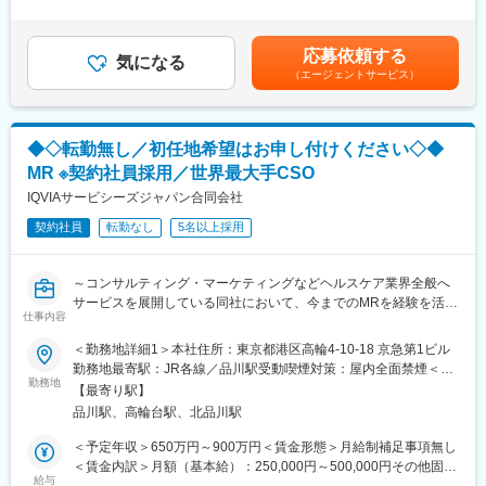
有＜給与補足＞同社は年俸制になります。別途以下のような手当
す。担当マネージャーが定期的に面談を行い、分からないことや
があります。■プロジェクト賞与：会社及び個人業績により変動■
《おススメポイント》
将来のキャリアに関してサポートをしていきます。
四半期一時金：10万円（四半期に1回、10万円程度支給）※ただし
■夜勤なし！日勤・土日祝休みで働き方改善・ワークライフバラン
応募依頼する
気になる
支給条件有。他、永続勤務報奨金（3年勤務5万円支給、5年勤務
スの両立が叶う！
《職種に関して》
（エージェントサービス）
10万円…）ございます。賃金はあくまでも目安の金額であり、選
■明確な評価制度あり！自身の成果や頑張りが客観的に評価され、
■MRとは主に医師や薬剤師等へ、担当製品の情報提供を行いま
考を通じて上下する可能性があります。月給(月額)は固定手当を含
年収に反映されます。また、在籍年数が増えると永年勤続報奨金
す。担当施設の患者様に応じた情報提供や、担当製品の処方後の
めた表記です。
や四半期一時金などの手当もアップします。つまり、やりがいや
情報収集を行います。
◆◇転勤無し／初任地希望はお申し付けください◇◆
努力がきちんと報われる報酬制度になっています。
変更の範囲：会社の定める業務
MR ※契約社員採用／世界最大手CSO
《丁寧な研修・支援体制で成長を応援！》
IQVIAサービシーズジャパン合同会社
入社後は2カ月間の研修制度がありますので、未経験の方も安心し
てご応募ください！同期社員と一緒に集中的に研修を行い、その
契約社員
転勤なし
5名以上採用
後配属先に応じた製品研修を行います。
※配属は入社後に確定する予定です。
～コンサルティング・マーケティングなどヘルスケア業界全般へ
また、配属後も一人ひとりの知識とスキルレベルを上げるために
サービスを展開している同社において、今までのMRを経験を活か
様々な研修をご用意しています。
仕事内容
し活躍することが可能です～
《あなたの想いを実現する豊富なキャリアプランとサポート体
＜勤務地詳細1＞本社住所：東京都港区高輪4-10-18 京急第1ビル
■具体的な業務詳細：これまでのMRとしての実績、経験をもと
制！》
勤務地最寄駅：JR各線／品川駅受動喫煙対策：屋内全面禁煙＜勤
に、同社のコントラクトMRとしてクライアントのビジネスに貢献
志向性やその時の環境に応じてや「１つの領域で専門性を高め
勤務地
務地詳細2＞全国住所：全国 ※希望勤務地はアドバイザーにお伝
【最寄り駅】
いただきます。
る」「幅広い疾患をカバーできるオールラウンダーになる」「本
えください。 受動喫煙対策：屋内全面禁煙変更の範囲：会社の定
品川駅、高輪台駅、北品川駅
・現在MRは正社員採用を積極的に行っておりますが、ご転勤が難
社部門（マネージャー、研修部門など）へのキャリアチェンジ」
める事業所
しい方に向けて、契約社員採用も実施しております
など幅広いキャリアプランがあります。また、弊社のマネージャ
＜予定年収＞650万円～900万円＜賃金形態＞月給制補足事項無し
・担当エリア内での訪問医療施設のターゲティング、担当医療施
ーのほとんどは、MRからキャリアをチェンジしているメンバーで
＜賃金内訳＞月額（基本給）：250,000円～500,000円その他固定
設への訪問計画作成、担当医療施設への訪問、医療従事者とのリ
す。担当マネージャーが定期的に面談を行い、分からないことや
給与