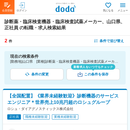
会員登録
ログイン
気になる
メニュー
診断薬・臨床検査機器・臨床検査試薬メーカー、山口県、
正社員
の転職・求人検索結果
2
条件で並び替え
件
現在の検索条件
[勤務地]山口県 [業種]診断薬・臨床検査機器・臨床検査試薬メーカー-医薬品・医療機器・ライフサイエンス・医療系サービス [雇用形態]正社員
新着求人をいつでもチェック
条件の変更
この条件を保存
【全国配置】《業界未経験歓迎》診断機器のサービス
エンジニア＊世界売上10兆円超のロシュグループ
ロシュ・ダイアグノスティックス株式会社
正社員
職種未経験歓迎
業種未経験歓迎