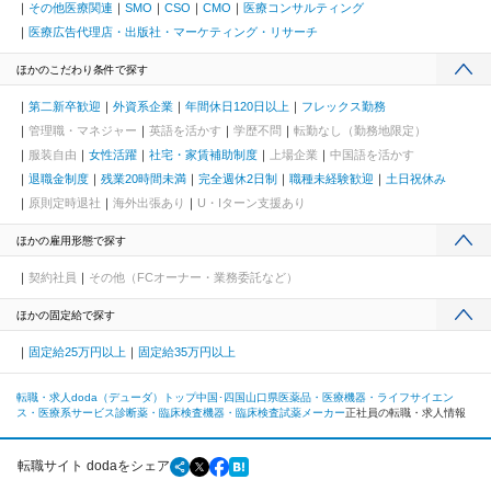
その他医療関連
SMO
CSO
CMO
医療コンサルティング
医療広告代理店・出版社・マーケティング・リサーチ
ほかのこだわり条件で探す
第二新卒歓迎
外資系企業
年間休日120日以上
フレックス勤務
管理職・マネジャー
英語を活かす
学歴不問
転勤なし（勤務地限定）
服装自由
女性活躍
社宅・家賃補助制度
上場企業
中国語を活かす
退職金制度
残業20時間未満
完全週休2日制
職種未経験歓迎
土日祝休み
原則定時退社
海外出張あり
U・Iターン支援あり
ほかの雇用形態で探す
契約社員
その他（FCオーナー・業務委託など）
ほかの固定給で探す
固定給25万円以上
固定給35万円以上
転職・求人doda（デューダ）トップ
中国･四国
山口県
医薬品・医療機器・ライフサイエン
ス・医療系サービス
診断薬・臨床検査機器・臨床検査試薬メーカー
正社員の転職・求人情報
転職サイト dodaをシェア