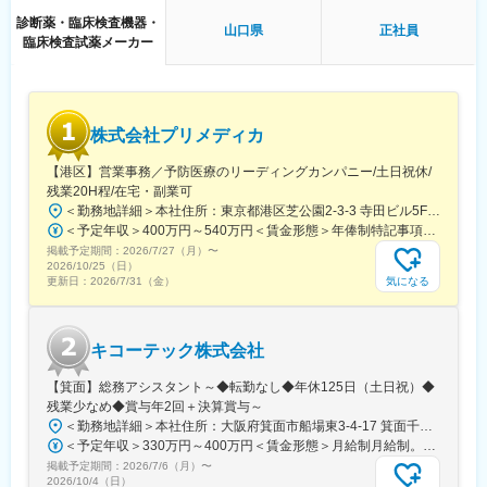
備されております。
診断薬・臨床検査機器・
こちらはスキルを備えられたことが確認できたのちに入ることに
山口県
正社員
臨床検査試薬メーカー
なりますので、新人の内から対応を求められることはありませ
ん。
■サポート体制：
不明な点は本部アプリケーションエンジニアなどがいるため、最
株式会社プリメディカ
初は専門的な知識はそこまで持っていなくても大丈夫です。
【港区】営業事務／予防医療のリーディングカンパニー/土日祝休/
■研修制度：
残業20H程/在宅・副業可
各営業所の先輩社員とOJT形式で半年～1年程度かけて育成を行い
＜勤務地詳細＞本社住所：東京都港区芝公園2-3-3 寺田ビル5F勤務地最寄駅：都営大江戸線／大門駅受動喫煙対策：屋内全面禁煙変更の範囲：会社の定める事業所（リモートワーク含む）
ます。過去にも未経験の方も多く入社していますのでご安心くだ
＜予定年収＞400万円～540万円＜賃金形態＞年俸制特記事項なし＜賃金内訳＞年額（基本給）：3,210,000円～4,653,360円固定残業手当/月：65,462円～112,220円（固定残業時間30時間0分/月）超過した時間外労働の残業手当は追加支給＜月額＞332,962円～500,000円（12分割）（一律手当を含む）＜昇給有無＞有＜残業手当＞有賃金はあくまでも目安の金額であり、選考を通じて上下する可能性があります。月給(月額)は固定手当を含めた表記です。
さい。
掲載予定期間：
2026/7/27（月）
〜
2026/10/25（日）
■長期的な就業可能：
気になる
更新日：
2026/7/31（金）
現在は勤続年数20年と在籍している方も多数おり年齢層も20歳～
50歳とバランスよく活躍しています。
自己都合の退職も3~5％と大手日系メーカーと同様に非常に長く
キコーテック株式会社
働ける環境です。
【箕面】総務アシスタント～◆転勤なし◆年休125日（土日祝）◆
■キャリアパス：
残業少なめ◆賞与年2回＋決算賞与～
機械だけでなく電気やITの知識も身に着けることができます。
＜勤務地詳細＞本社住所：大阪府箕面市船場東3-4-17 箕面千里ビル6F勤務地最寄駅：阪急北大阪急行線／箕面船場阪大前駅受動喫煙対策：屋内全面禁煙変更の範囲：会社の定める事業所
エンジニアのキャリアパスは無限であり、社内公募制度によりサ
＜予定年収＞330万円～400万円＜賃金形態＞月給制月給制。賞与年2回（4.5か月分）＋決算賞与。＜賃金内訳＞月額（基本給）：210,000円～255,000円＜月給＞210,000円～255,000円＜昇給有無＞有＜残業手当＞有＜給与補足＞賞与は年2回（4.5か月分）＋決算賞与あり。固定残業はなく、残業は実残業分すべて支給されます。賃金はあくまでも目安の金額であり、選考を通じて上下する可能性があります。月給(月額)は固定手当を含めた表記です。
ービスマネージャーとして現場のマネジメント、本社工場での製
掲載予定期間：
2026/7/6（月）
〜
品開発・改良、サービス体制の仕組み作りなどキャリア構築が可
2026/10/4（日）