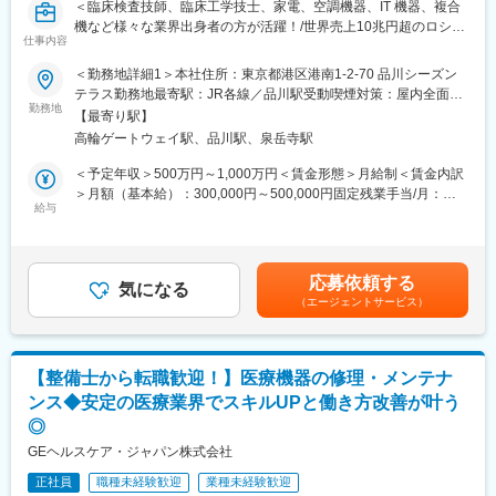
＜臨床検査技師、臨床工学技士、家電、空調機器、IT 機器、複合
機など様々な業界出身者の方が活躍！/世界売上10兆円超のロシュ
仕事内容
グループ/PCR検査を開発したメーカー/キャリア入社6割/月平均残
業20時間/夜間呼び出しほとんどなし/直行直属/研修体制充実＞
＜勤務地詳細1＞本社住所：東京都港区港南1-2-70 品川シーズン
テラス勤務地最寄駅：JR各線／品川駅受動喫煙対策：屋内全面禁
■求人概要：
勤務地
煙＜勤務地詳細2＞全国（エリア確約不可）住所：全国いずれかの
【最寄り駅】
フィールドサービスエンジニア職として、当社製品の新規据付、
配属となります。 受動喫煙対策：敷地内喫煙可能場所あり変更の
高輪ゲートウェイ駅、品川駅、泉岳寺駅
保守点検をお任せいたします。コロナ禍以降、医療や検査の意義
範囲：会社の定める事業所（リモートワーク含む）
が更に高まりニーズが増加する中での増員採用となります。社会
＜予定年収＞500万円～1,000万円＜賃金形態＞月給制＜賃金内訳
貢献、顧客への価値向上意識が高く、自身の専門性を高めたい方
＞月額（基本給）：300,000円～500,000円固定残業手当/月：
にはおすすめのポジションです。
給与
51,936円～70,000円（固定残業時間20時間0分/月）超過した時間
外労働の残業手当は追加支給＜月給＞351,936円～570,000円（一
■業務内容：
律手当を含む）＜昇給有無＞有＜残業手当＞有＜給与補足＞※今ま
・当社検査機器の新規据付
でのご経験に応じ、決定します。賃金はあくまでも目安の金額で
応募依頼する
・ユーザー（臨床検査技師）に対する機器の操作説明
気になる
あり、選考を通じて上下する可能性があります。月給(月額)は固定
（エージェントサービス）
・当社検査機器の保守点検
手当を含めた表記です。
・緊急修理対応
・保守点検のスケジューリング、作業報告書の作成
※保守点検は契約締結や請求業務はありますが、契約目標などの予
【整備士から転職歓迎！】医療機器の修理・メンテナ
算はありません。
ンス◆安定の医療業界でスキルUPと働き方改善が叶う
※緊急時の一次対応はコールセンターが対応です。二次対応として
◎
後日修理に訪問することがメインとなります。
GEヘルスケア・ジャパン株式会社
■担当製品・環境：
正社員
職種未経験歓迎
業種未経験歓迎
医療機関や検査センターで使用される臨床検査機器になります。