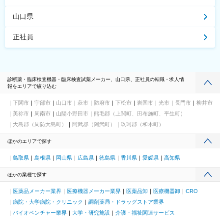
山口県
正社員
診断薬・臨床検査機器・臨床検査試薬メーカー、山口県、正社員の転職・求人情
報をエリアで絞り込む
下関市
宇部市
山口市
萩市
防府市
下松市
岩国市
光市
長門市
柳井市
美祢市
周南市
山陽小野田市
熊毛郡（上関町、田布施町、平生町）
大島郡（周防大島町）
阿武郡（阿武町）
玖珂郡（和木町）
ほかのエリアで探す
鳥取県
島根県
岡山県
広島県
徳島県
香川県
愛媛県
高知県
ほかの業種で探す
医薬品メーカー業界
医療機器メーカー業界
医薬品卸
医療機器卸
CRO
病院・大学病院・クリニック
調剤薬局・ドラッグストア業界
バイオベンチャー業界
大学・研究施設
介護・福祉関連サービス