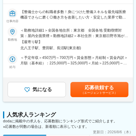
顧客から圧倒的な知名度があるだけでなく、業務を通して顧客と
深く接点を持てるため、営業職など社内連携を通して、顧客の検
【整備士からの転職者多数！身につけた整備スキルを最先端医療
査の質や生産性向上に貢献することができます。実際に本ポジシ
機器でさらに磨く◎働き方を改善したい方・安定した業界で勤務
ョンからの声で製品改良に繋がった事例が複数あり、オープンな
仕事内容
したい方にもおすすめ◆充実した研修教育体制でしっかりフォロ
環境、かつチーム全員で協力・分担する環境があります。
ー】
＜勤務地詳細1＞全国各地住所：東京都 全国各地 受動喫煙対
■働き方：
策：屋内全面禁煙＜勤務地詳細2＞本社住所：東京都日野市旭が丘
■業務内容：
勤務地
・月平均残業時間は20時間程度
4-7-127 勤務地最寄駅：JR中央線／豊田駅受動喫煙対策：屋内全
【最寄り駅】
医療画像診断装置（CT,MRI）、超音波診断装置や麻酔器、生体モ
・機器の新規設置は夕方～夜にかけて行うケースが月に数回あり
面禁煙変更の範囲：会社の定める事業所（リモートワーク含む）
北八王子駅、豊田駅、長沼駅(東京都)
ニターを展開する同社のサービスステーションの一員として、下
得ます。また大型連休など、医療機関がお休みの際に作業が集中
記のような業務をお任せします。
します。夜間/休日の対応は週単位でチームで当番制で行ってお
＜予定年収＞450万円～700万円＜賃金形態＞月給制＜賃金内訳＞
・医療装置の保守 修理、点検等メンテナンス
り、特定の人員が多くならないようにしています。また、当番や
月額（基本給）：225,000円～325,000円＜月給＞225,000円～
・機器導入後の技術支援や購入前後のサポート
給与
緊急対応などで夜間/休日勤務を行なった場合は翌日半休や代休な
325,000円＜昇給有無＞有＜残業手当＞有＜給与補足＞※過去のご
・技術的な問い合わせ対応
どを必ず取得いただくのが前提です。
経験・スキルにより検討いたします。■昇給：年1回（4月） ■賞
※マニュアルは英語ですが、翻訳サービスを用いたり、技術力を身
与：年3回（季節賞与7月・12月、業績賞与翌年3月） 賃金はあく
に着けることで自然と対応が可能になりますのでご安心くださ
■研修体制：
までも目安の金額であり、選考を通じて上下する可能性がありま
応募依頼する
い。
気になる
入社後6か月間は東京本社での研修を予定しております。（遠方の
す。賃金はあくまでも目安の金額であり、選考を通じて上下する
（エージェントサービス）
方は住居を手配します。）取り扱い製品数は多いですが、支店配
可能性があります。月給(月額)は固定手当を含めた表記です。
■就業環境：
属後も先輩社員との同行を通して業務習得していただくため、業
年間を通しての残業時間は平均して30～40時間となっておりま
界未経験であっても一人立ちできるよう研修体制を整えておりま
す。
す。
人気求人ランキング
スキルを備えたあとは土日や夜間（当番制）に呼び出し（月2, 3回
dodaに掲載中の求人を、応募数順にランキング形式でご紹介します。
程度）はありますが、一次対応はコールセンターが行い、現場で
※応募数が同数の場合は、新着順に表示しています。
の対応が必要な場合のみ、出勤します。
変更の範囲：会社の定める業務
また呼び出し手当、待機手当、時間外出勤手当などはしっかり完
更新日：
2026/8/6（木）