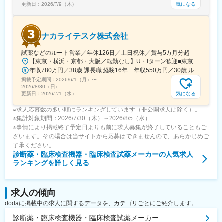
能です。
気になる
更新日：
2026/7/9（木）
変更の範囲：会社の定める業務
ナカライテスク株式会社
試薬などのルート営業／年休126日／土日祝休／賞与5カ月分超
【東京・横浜・京都・大阪／転勤なし】U・Iターン歓迎■東京営業所東京都新宿区百人町2-19-13＜アクセス＞JR「新大久保駅」から徒歩6分■横浜営業所神奈川県横浜市中区太田町6-84-2 大樹生命横浜桜木町ビル1F＜アクセス＞横浜高速鉄道「馬車道駅」から徒歩3分JR「桜木町駅」から徒歩7分■本社営業所（京都市）京都市中京区二条通烏丸西入東玉屋町498＜アクセス＞地下鉄 烏丸線「烏丸御池駅」から徒歩5分■大阪営業所大阪府吹田市出口町4-1＜アクセス＞JR「吹田駅」から徒歩8分※原則、転居を伴う転勤はありません。※受動喫煙対策：屋内全面禁煙（屋上に喫煙スペースあり）
年収780万円／38歳 課長職 経験16年 年収550万円／30歳 ルート営業職 経験8年
掲載予定期間：
2026/6/1（月）
〜
2026/8/30（日）
気になる
更新日：
2026/7/1（水）
※求人応募数の多い順にランキングしています（非公開求人は除く）。
※集計対象期間：2026/7/30（木）～2026/8/5（水）
※事情により掲載終了予定日よりも前に求人募集が終了していることもご
ざいます。その場合は当サイトから応募はできませんので、あらかじめご
了承ください。
診断薬・臨床検査機器・臨床検査試薬メーカー
の人気求人
ランキングを詳しく見る
求人の傾向
dodaに掲載中の求人に関するデータを、カテゴリごとにご紹介します。
診断薬・臨床検査機器・臨床検査試薬メーカー