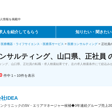
人情報を掲載中
求人を紹介してもらう
知りたい・聞きたい
ントサービス
転職ノウハウ
・医療機器・ライフサイエンス・医療系サービス
医療コンサルティング
正社員
ンサルティング、山口県、正社員 
サービス
データで見る転職
ィング、山口県、正社員の転職・求人検索結果です。左の求人検索条件にて絞込み
ーエージェントサービス
コラム・インタビュー
0
件中
1～10
件
を表示
転職Q&A
社IDEA
キンクリニックのSV・エリアマネージャー候補◆3年連続グループ売上20