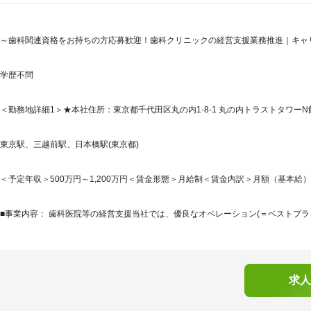
～歯科関連資格をお持ちの方応募歓迎！歯科クリニックの経営支援業務推進｜キャリ
学歴不問
＜勤務地詳細1＞★本社住所：東京都千代田区丸の内1-8-1 丸の内トラストタワーN館1
東京駅、三越前駅、日本橋駅(東京都)
＜予定年収＞500万円～1,200万円＜賃金形態＞月給制＜賃金内訳＞月額（基本給）：233,
■事業内容： 歯科医院等の経営支援当社では、優良なオペレーション(＝ベストプラク
求人