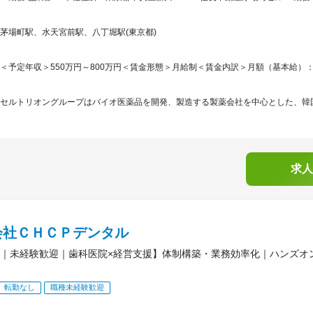
茅場町駅、水天宮前駅、八丁堀駅(東京都)
＜予定年収＞550万円～800万円＜賃金形態＞月給制＜賃金内訳＞月額（基本給）：275,1
セルトリオングループはバイオ医薬品を開発、製造する製薬会社を中心とした、韓国株式市
求人
会社ＣＨＣＰデンタル
｜未経験歓迎｜歯科医院×経営支援】体制構築・業務効率化｜ハンズオ
転勤なし
職種未経験歓迎