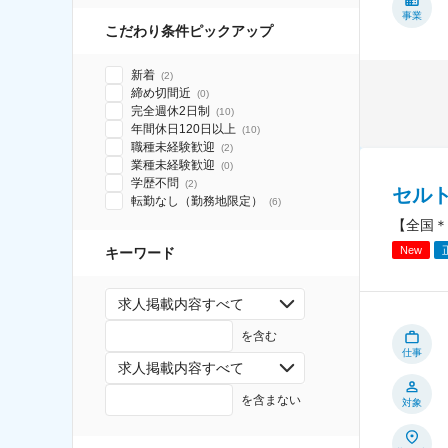
事業
こだわり条件ピックアップ
新着
(
2
)
締め切間近
(
0
)
完全週休2日制
(
10
)
年間休日120日以上
(
10
)
職種未経験歓迎
(
2
)
業種未経験歓迎
(
0
)
学歴不問
(
2
)
セル
転勤なし（勤務地限定）
(
6
)
【全国＊
New
キーワード
求人掲載内容すべて
を含む
仕事
求人掲載内容すべて
を含まない
対象