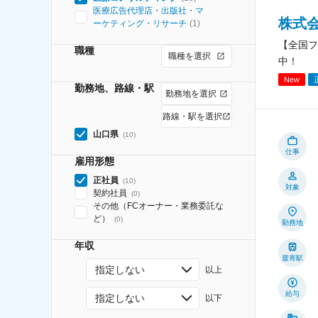
医療広告代理店・出版社・マ
株式
ーケティング・リサーチ
(
1
)
【全国フ
職種
職種を選択
中！
New
勤務地、路線・駅
勤務地を選択
路線・駅を選択
山口県
(
10
)
仕事
雇用形態
正社員
(
10
)
対象
契約社員
(
0
)
その他（FCオーナー・業務委託な
ど）
(
0
)
勤務地
年収
最寄駅
指定しない
以上
給与
指定しない
以下