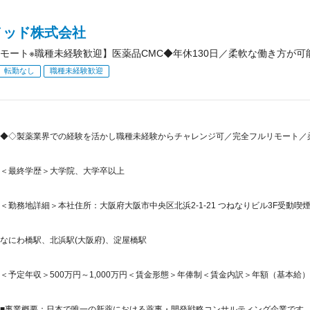
メッド株式会社
モート※職種未経験歓迎】医薬品CMC◆年休130日／柔軟な働き方が
転勤なし
職種未経験歓迎
◆◇製薬業界での経験を活かし職種未経験からチャレンジ可／完全フルリモート／
＜最終学歴＞大学院、大学卒以上
＜勤務地詳細＞本社住所：大阪府大阪市中央区北浜2-1-21 つねなりビル3F受動
なにわ橋駅、北浜駅(大阪府)、淀屋橋駅
＜予定年収＞500万円～1,000万円＜賃金形態＞年俸制＜賃金内訳＞年額（基本給）：5,00
■事業概要：日本で唯一の新薬における薬事・開発戦略コンサルティング企業です。「