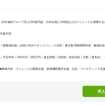
【3年連続グループ売上200億円超・日本全国に100院以上のクリニックを展開する
学歴不問
＜勤務地詳細＞全国のAGAスキンクリニック住所：東京都 受動喫煙対策：敷地内
＜予定年収＞448万円～560万円＜賃金形態＞月給制＜賃金内訳＞月額（基本給）：280,0
■事業内容：クリニックの開業支援、医療機関運営支援、広告・マーケティング支援、
求人