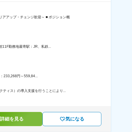
アアップ・チェンジ歓迎～ ■ ポジション概
1F勤務地最寄駅：JR、私鉄...
268円～559,84...
ティス）の導入支援を行うことにより...
詳細を見る
気になる