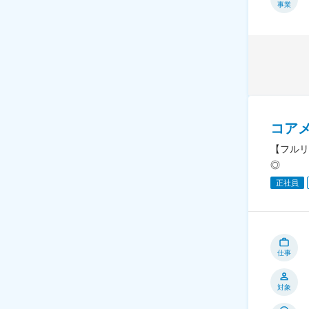
事業
コア
【フルリ
◎
正社員
仕事
対象