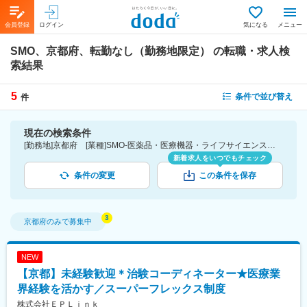
会員登録
ログイン
気になる
メニュー
SMO、京都府、転勤なし（勤務地限定）
の転職・求人検
索結果
5
条件で並び替え
件
現在の検索条件
[勤務地]京都府 [業種]SMO-医薬品・医療機器・ライフサイエンス・医療系サービス [こだわり条件ピックアップ]転勤なし（勤務地限定） [詳細条件](募集・採用情報)転勤なし（勤務地限定）
新着求人をいつでもチェック
条件の変更
この条件を保存
京都府
のみで募集中
NEW
【京都】未経験歓迎＊治験コーディネーター★医療業
界経験を活かす／スーパーフレックス制度
株式会社ＥＰＬｉｎｋ