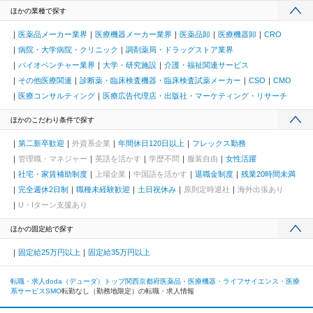
ほかの業種で探す
医薬品メーカー業界
医療機器メーカー業界
医薬品卸
医療機器卸
CRO
病院・大学病院・クリニック
調剤薬局・ドラッグストア業界
バイオベンチャー業界
大学・研究施設
介護・福祉関連サービス
その他医療関連
診断薬・臨床検査機器・臨床検査試薬メーカー
CSO
CMO
医療コンサルティング
医療広告代理店・出版社・マーケティング・リサーチ
ほかのこだわり条件で探す
第二新卒歓迎
外資系企業
年間休日120日以上
フレックス勤務
管理職・マネジャー
英語を活かす
学歴不問
服装自由
女性活躍
社宅・家賃補助制度
上場企業
中国語を活かす
退職金制度
残業20時間未満
完全週休2日制
職種未経験歓迎
土日祝休み
原則定時退社
海外出張あり
U・Iターン支援あり
ほかの固定給で探す
固定給25万円以上
固定給35万円以上
転職・求人doda（デューダ）トップ
関西
京都府
医薬品・医療機器・ライフサイエンス・医療
系サービス
SMO
転勤なし（勤務地限定）の転職・求人情報