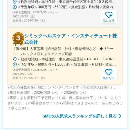
＜勤務地詳細＞本社住所：東京都千代田区富士見2-10-2 飯田橋グラン・ブルーム勤務地最寄駅：各線／飯田橋駅受動喫煙対策：屋内全面禁煙
・産前産後休暇（妊娠中時短勤務あり）、子供が3歳になるまで取
＜予定年収＞360万円～560万円＜賃金形態＞月給制＜賃金内訳＞月額（基本給）：290,000円～350,000円＜月給＞290,000円～350,000円＜昇給有無＞有＜残業手当＞有＜給与補足＞※詳細は、能力・経験に応じて決定します。■昇給：年1回■賞与：年2回（但し、決算賞与追加支給にて年3回の実績有）賃金はあくまでも目安の金額であり、選考を通じて上下する可能性があります。月給(月額)は固定手当を含めた表記です。
得できる育児休業、
掲載予定期間：
2026/7/30（木）
〜
復帰後は短時間勤務制度の利用も可能。
2026/10/28（水）
※育児休業から復帰し3ヶ月後に、育児補助支援金を給付。
気になる
更新日：
2026/7/30（木）
※育児休業、時短勤務制度は入社～1年経過後から取得可能。
シミックヘルスケア・インスティテュート株
変更の範囲：会社の定める業務
式会社
【浜松町】人事労務（給与計算・社保・勤怠管理など）◆リモー
ト・フレックス◎キャリアアップ可能
＜勤務地詳細＞本社住所：東京都港区芝浦1-1-1 BLUE FRONT SHIBAURA S棟勤務地最寄駅：JR線／浜松町駅受動喫煙対策：屋内全面禁煙変更の範囲：会社の定める事業所（リモートワーク含む）
＜予定年収＞600万円～1,300万円＜賃金形態＞月給制＜賃金内訳＞月額（基本給）：375,000円～812,500円＜月給＞375,000円～812,500円＜昇給有無＞有＜残業手当＞有＜給与補足＞※経験により応相談賃金はあくまでも目安の金額であり、選考を通じて上下する可能性があります。月給(月額)は固定手当を含めた表記です。
掲載予定期間：
2026/6/25（木）
〜
2026/9/23（水）
気になる
更新日：
2026/7/17（金）
※求人応募数の多い順にランキングしています（非公開求人は除く）。
※集計対象期間：2026/7/30（木）～2026/8/5（水）
※事情により掲載終了予定日よりも前に求人募集が終了していることもご
ざいます。その場合は当サイトから応募はできませんので、あらかじめご
了承ください。
SMO
の人気求人ランキングを詳しく見る