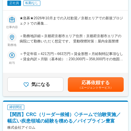
なく通えるように予定を調整する力が身につきます。
得できる育児休業、
正社員
転勤なし
（3）医療の知識：
復帰後は短時間勤務制度の利用も可能。
薬の種類や副作用、検査の内容など、医療に関する知識が自然と
※育児休業から復帰し3ヶ月後に、育児補助支援金を給付。
増えていきます。薬剤師や看護師と話す機会も多いため学ぶこと
※育児休業、時短勤務制度は入社～1年経過後から取得可能。
★急募★2026年10月までの入社歓迎／京都エリアでの新規プロジ
も多いです。
ェクトでの募集
仕事内容
（4）パソコンや書類の整理力：
検査の結果を記録したり、書類をまとめたりする仕事もありま
変更の範囲：会社の定める業務
【高難度領域・複雑試験を強みとしたSMOとして豊富な実績を有
＜勤務地詳細＞京都府京都市エリア住所：京都府京都市エリアの
す。パソコンの使い方や、正確に記録する力が身につきます。
し、専門性の高い治験支援を実施/研修・フォローアップ体制充実/
病院にて勤務いただく想定です。 受動喫煙対策：屋内全面禁煙
（5）チームで働く力：
産育休取得率100％/働きやすさ◎】
勤務地
治験は医師、看護師、薬剤師など、いろんな職種の人と協力して
●幅広い領域でキャリアアップできるCRC経験者限定の募集
＜予定年収＞421万円～663万円＜賃金形態＞月給制特記事項なし
進めるので、チームワークの大切さを学べます。
●夜勤はなく、ワークライフバランス重視の働き方
＜賃金内訳＞月額（基本給）：230,000円～358,000円その他固定
●基本的には土日祝休み
給与
手当/月：55,000円～105,000円＜月給＞285,000円～463,000円＜
【同社で働くメリット】
昇給有無＞有＜残業手当＞有＜給与補足＞前職の経験や能力を考
■安心の働きやすさ：
【担当業務】
慮の上、決定致します。■昇給：年1回（自己アセスメント評価制
フレックスタイム制も取り入れ、柔軟に働き方をアレンジ可能。
治験コーディネーター（CRC）は、医療機関での臨床試験実施に
度）■賞与：年2回（7月・12月）※基礎賞与額標準4ヵ月分■手当：
残業時間も月10時間程度、産休育休の取得実績も多数あり、育児
あたり、治験責任医師のもと治験が適正に実施されるようサポー
応募依頼する
気になる
CRC手当（2～4万円）資格手当（1～2万円）役職手当賃金はあく
手当もございます。
トします。治験に係わる各部門と連携をとり、治験業務が円滑に
（エージェントサービス）
までも目安の金額であり、選考を通じて上下する可能性がありま
実施できるように調整を行います。一方で、治験依頼者である製
す。月給(月額)は固定手当を含めた表記です。
■充実の研修制度：
薬会社との連絡窓口としても活躍します。
導入研修が80時間あり、手厚いフォロー体制があります。
CRC社内認定制度を採用し、継続研修を充実させることで常に新
締切間近
【職務詳細】
しい知識を身につけ、スキルアップできる環境を用意していま
・試験依頼者および臨床試験実施担当者との打ち合わせ
【関西】CRC（リーダー候補）◇チームで治験実施／
す。
・治験前の契約準備や説明会
幅広い疾患領域の経験を積める／パイプライン豊富
・担当する治験に関する業務フローの作成
株式会社アイロム
■キャリアステップ：
・被験者候補の適格性調査補助（スクリーニング）