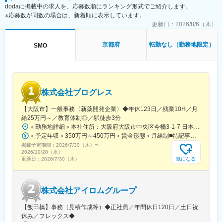
dodaに掲載中の求人を、応募数順にランキング形式でご紹介します。
事務局に共有
※応募数が同数の場合は、新着順に表示しています。
・来院された患者様の診察や検査に同席し、治験が手順通りに行
われているか、患者様の状態変化が無いかを確認します。
更新日：
2026/8/6（木）
■午後：
・患者様の報告書作成
京都府
転勤なし（勤務地限定）
SMO
・治験の参加候補となる患者様をカルテから探す
・医師との打ち合わせ
【研修制度について】
■基礎研修が充実：
株式会社プログレス
入社後1か月は研修期間となります。ビジネスマナーやPCスキル
研修が入社後研修としてあり、PC慣れしていない方も安心してご
【大阪市】一般事務〈新薬開発企業〉◆年休123日／残業10H／月
入社いただけます。
給25万円～／教育体制◎／駅徒歩3分
■配属後も丁寧なフォロー：
＜勤務地詳細＞本社住所：大阪府大阪市中央区今橋3-1-7 日本生命今橋ビル受動喫煙対策：屋内全面禁煙変更の範囲：無
現場配属後は、OJTで独り立ちまでサポートその後も定期的なフ
＜予定年収＞350万円～450万円＜賃金形態＞月給制■特記事項なし＜賃金内訳＞月額（基本給）：232,000円～260,000円固定残業手当/月：18,000円～20,000円（固定残業時間10時間0分/月）超過した時間外労働の残業手当は追加支給＜月給＞250,000円～280,000円（一律手当を含む）＜昇給有無＞有＜残業手当＞有＜給与補足＞■賞与（年4回）：初年度0.7か月分、2年目以降1.4か月（変動有）■昇給（年1回以上）＊通勤手当（全額）＊住宅手当＊習い事支援手当 （社員が契約した習い事を上限7,000円として80％を支給）＊医療費補助手当 （社員とその両親の保険診療の医療費の自己負担額の50％を支給）賃金はあくまでも目安の金額であり、選考を通じて上下する可能性があります。月給(月額)は固定手当を含めた表記です。
ォローアップ研修や、専門性を高める継続研修、階層別研修など
掲載予定期間：
2026/7/30（木）
〜
様々な研修をご用意しています。
2026/10/28（水）
気になる
更新日：
2026/7/30（木）
【働きやすい制度と環境】
・ご自宅から1時間程度で通える施設をお任せする予定です。
・スーパーフレックスタイム制を導入しており、社員自身が業務
株式会社アイロムグループ
のスケジュールに合わせて始業、就業時間を決めることができま
す。
【飯田橋】事務（見積作成等）◆正社員／年間休日120日／土日祝
・5日間のリフレッシュ休暇制度や、時間単位で取得できる有給休
休み／フレックス◆
暇。