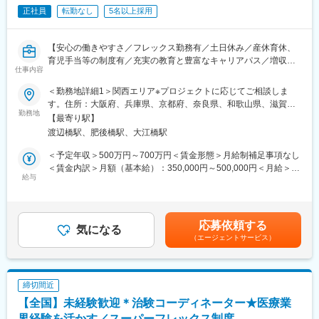
CRCとして幅広い経験を積むことや、スペシャリストとして特定
・被験者へのインフォームドコンセントの補助
正社員
転勤なし
5名以上採用
の疾患領域の専門的な経験を積んでいくことも可能です。
・被験者の来院と検査スケジュールの調整
また、グループの垣根を超えCRCからSMAやCRAへのキャリアチ
・被験者へプロトコルに則った正確な服薬指導
ェンジ、事業の枠をこえ新たなキャリアにチャレンジされている
・症例管理のための報告書作成
【安心の働きやすさ／フレックス勤務有／土日休み／産休育休、
方もいらっしゃいます。
育児手当等の制度有／充実の教育と豊富なキャリアパス／増収増
仕事内容
【特徴/魅力】
益中】
変更の範囲：会社の定める業務
■専門性と実践性を重視した教育制度を確立。CRC業務に必要な
＜勤務地詳細1＞関西エリア※プロジェクトに応じてご相談しま
治験のルールであるGCPをはじめ決められた研修内容を効率的に
■職務概要：
す。住所：大阪府、兵庫県、京都府、奈良県、和歌山県、滋賀県
修得していただけます。
業界内でトップクラスの実績を誇る同社のCRC（治験コーディネ
勤務地
担当エリアはご自宅の場所を考慮し、決定します。提携医療施設
【最寄り駅】
■中途・未経験でCRC職を始めた人も多く在籍し、活躍していま
ーター）として下記業務を行っていただきます。
に外訪します。受動喫煙対策：屋内全面禁煙＜勤務地詳細2＞大阪
渡辺橋駅、肥後橋駅、大江橋駅
す。充実した教育研修制度があるので、ブランクのある方も不安
・患者への試験の説明
支店住所：大阪府大阪市北区中之島3-3-3 中之島三井ビルディン
なくお仕事を始められます。
・治験のスケジュール管理
グ7F勤務地最寄駅：四ツ橋線／肥後橋駅受動喫煙対策：屋内全面
＜予定年収＞500万円～700万円＜賃金形態＞月給制補足事項なし
・各種データの収集、管理など
禁煙変更の範囲：会社の定める事業所
＜賃金内訳＞月額（基本給）：350,000円～500,000円＜月給＞
【就業環境】
給与
350,000円～500,000円＜昇給有無＞有＜残業手当＞有＜給与補足
夜勤はなく、日曜日はほとんどの施設が休みのため固定で休むこ
■治験はチームで実施：
＞※能力・経験に応じて決定致します。■賞与：年2回（夏7月・冬
とができます。土曜休みか平日休みかは病院や常駐先によります
アイロムの治験は複数のチームメンバーで実施していきます。
12月）賃金はあくまでも目安の金額であり、選考を通じて上下す
が、休日はしっかり取得可能です。産休育休の実績が豊富で周囲
チームで助け合いながら行いますので困ったことや突発的なこと
る可能性があります。月給(月額)は固定手当を含めた表記です。
応募依頼する
の理解がある点も魅力の1つです。平均残業も10時間程度で長期
が起こった際にもメンバー同士でフォローしあえるので安心で
気になる
的に働ける環境が整っています。
（エージェントサービス）
す。
【当社特徴】
■スキルアップにも最適（豊富なパイプライン）：
精神科領域をはじめ、幅広い領域で専門性の高い治験支援を実施
チームで複数の治験を実施していきますので、幅広い疾患領域を
締切間近
しています。治験コーディネーター（CRC）業務、治験事務局業
担当することができます。
【全国】未経験歓迎＊治験コーディネーター★医療業
務、IRB事務局業務などを行い、病院やクリニックの精神科をサポ
オンコロジーはもちろん、希少疾患など幅広い領域を受託してお
ートするSMO（治験施設支援機関）として精神神経疾患における
ります。
界経験を活かす／スーパーフレックス制度