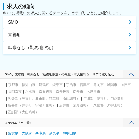
求人の傾向
dodaに掲載中の求人に関するデータを、カテゴリごとにご紹介します。
SMO
京都府
転勤なし（勤務地限定）
SMO、京都府、転勤なし（勤務地限定）の転職・求人情報をエリアで絞り込む
京都市
福知山市
舞鶴市
綾部市
宇治市
宮津市
亀岡市
城陽市
向日市
長岡京市
八幡市
京田辺市
京丹後市
南丹市
木津川市
相楽郡（笠置町、和束町、精華町、南山城村）
与謝郡（伊根町、与謝野町）
綴喜郡（井手町、宇治田原町）
船井郡（京丹波町）
久世郡（久御山町）
乙訓郡（大山崎町）
ほかのエリアで探す
滋賀県
大阪府
兵庫県
奈良県
和歌山県