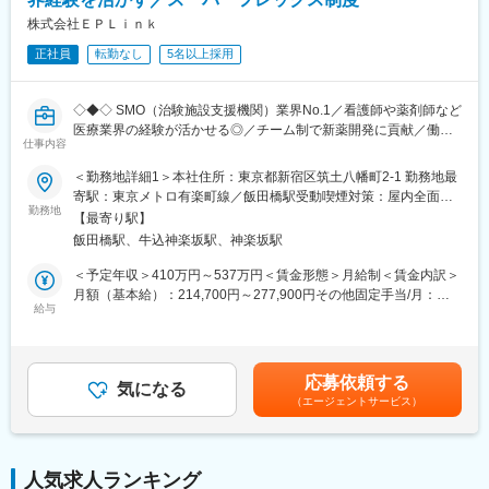
治験の質の高さには定評があります。
今後海外とも連携しながら更なる治験獲得を目指しておりますの
株式会社ＥＰＬｉｎｋ
で、将来性・安定感についても安心です。
正社員
転勤なし
5名以上採用
■同社で働くメリット：
＜安心の働きやすさ＞
◇◆◇ SMO（治験施設支援機関）業界No.1／看護師や薬剤師など
フレックスタイム制も取り入れ、柔軟に働き方をアレンジ可能。
医療業界の経験が活かせる◎／チーム制で新薬開発に貢献／働き
残業時間も月10時間程度、産休育休の取得実績も多数あり、育児
仕事内容
方改革制度多数 ◇◆◇
手当もございます。
＜勤務地詳細1＞本社住所：東京都新宿区筑土八幡町2-1 勤務地最
【CRC=治験コーディネーターとは？】
＜充実のフォロー、研修体制＞
寄駅：東京メトロ有楽町線／飯田橋駅受動喫煙対策：屋内全面禁
病院・クリニックを訪問して、患者様や医師や院内スタッフ、さ
勤務地
手厚いフォロー体制があります。
煙＜勤務地詳細2＞全国いずれかの医療施設住所：全国いずれかの
【最寄り駅】
らに製薬企業との連絡・調整役を担います。また、治験を受けて
CRC社内認定制度を採用し、継続研修を充実させることで常に新
医療施設 受動喫煙対策：屋内全面禁煙変更の範囲：会社の定める
飯田橋駅、牛込神楽坂駅、神楽坂駅
いただく患者様の相談相手となり、じっくり向き合う仕事です。
しい知識を身につけ、スキルアップできる環境を用意していま
事業所
す。
＜予定年収＞410万円～537万円＜賃金形態＞月給制＜賃金内訳＞
【CRCのやりがい】
月額（基本給）：214,700円～277,900円その他固定手当/月：
CRCが集めている臨床データは、新薬の承認申請に欠かせない根
給与
＜キャリアステップ＞
58,000円～77,000円＜月給＞272,700円～354,900円＜昇給有無
拠データであり、CRCは新薬開発の一翼を担っております。
CRCとして幅広い経験を積むことや、スペシャリストとして特定
＞有＜残業手当＞有＜給与補足＞前職・経験を考慮の上、決定致
また、薬の効果を患者様の近くで見ることができ、喜びの声を直
の疾患領域の専門的な経験を積んでいくことも可能です。
します。■年収内訳＝(基本給＋手当)×12ヶ月＋賞与■各種手当：
接聞けることもあります。患者様や医療機関から「ありがとう」
また、グループの垣根を超えCRCからSMAやCRAへのキャリアチ
CRC手当・休日連絡対応手当■賞与：年2回（6月、12月）／昇
応募依頼する
と感謝の言葉をいただけたときの喜びは、ひとしおです。
気になる
ェンジ、事業の枠をこえ新たなキャリアにチャレンジされている
給：年1回（10月）※業績に応じ、決算賞与（秋季賞与）支給の場
（エージェントサービス）
方もいらっしゃいます。
合あり（10月）■時間外・休日出勤手当等の割増賃金は別途支給
【一日の流れ※一例】
賃金はあくまでも目安の金額であり、選考を通じて上下する可能
■朝：担当の医療機関に出勤
変更の範囲：会社の定める業務
性があります。月給(月額)は固定手当を含めた表記です。
■午前：
人気求人ランキング
・治験の進捗状況の確認や患者様対応の予定などを、院内の治験