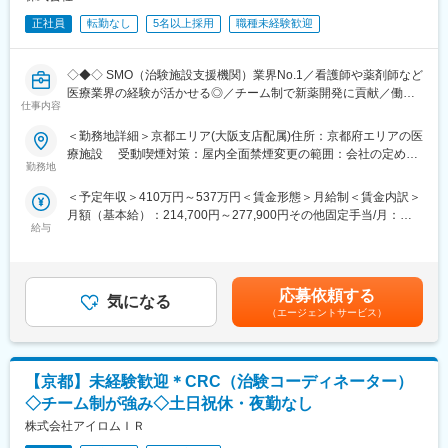
正社員
転勤なし
5名以上採用
職種未経験歓迎
◇◆◇ SMO（治験施設支援機関）業界No.1／看護師や薬剤師など
医療業界の経験が活かせる◎／チーム制で新薬開発に貢献／働き
仕事内容
方改革制度多数 ◇◆◇
＜勤務地詳細＞京都エリア(大阪支店配属)住所：京都府エリアの医
【CRC=治験コーディネーターとは？】
療施設 受動喫煙対策：屋内全面禁煙変更の範囲：会社の定める
病院・クリニックを訪問して、患者様や医師や院内スタッフ、さ
勤務地
事業所
らに製薬企業との連絡・調整役を担います。また、治験を受けて
＜予定年収＞410万円～537万円＜賃金形態＞月給制＜賃金内訳＞
いただく患者様の相談相手となり、じっくり向き合う仕事です。
月額（基本給）：214,700円～277,900円その他固定手当/月：
給与
58,000円～77,000円＜月給＞272,700円～354,900円＜昇給有無
【CRCのやりがい】
＞有＜残業手当＞有＜給与補足＞前職・経験を考慮の上、決定致
CRCが集めている臨床データは、新薬の承認申請に欠かせない根
します。■年収内訳＝(基本給＋手当)×12ヶ月＋賞与■各種手当：
拠データであり、CRCは新薬開発の一翼を担っております。
CRC手当・休日連絡対応手当■賞与：年2回（6月、12月）／昇
また、薬の効果を患者様の近くで見ることができ、喜びの声を直
応募依頼する
気になる
給：年1回（10月）※業績に応じ、決算賞与（秋季賞与）支給の場
接聞けることもあります。患者様や医療機関から「ありがとう」
（エージェントサービス）
合あり（10月）■時間外・休日出勤手当等の割増賃金は別途支給
と感謝の言葉をいただけたときの喜びは、ひとしおです。
賃金はあくまでも目安の金額であり、選考を通じて上下する可能
性があります。月給(月額)は固定手当を含めた表記です。
【一日の流れ※一例】
【京都】未経験歓迎＊CRC（治験コーディネーター）
■朝：担当の医療機関に出勤
■午前：
◇チーム制が強み◇土日祝休・夜勤なし
・治験の進捗状況の確認や患者様対応の予定などを、院内の治験
株式会社アイロムＩＲ
事務局に共有