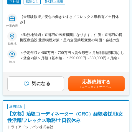
・来院された患者様の診察や検査に同席し、治験が手順通りに行
正社員
転勤なし
5名以上採用
われているか、患者様の状態変化が無いかを確認します。
■午後：
【未経験歓迎／安心の働きやすさ／フレックス勤務有／土日休
・患者様の報告書作成
み】
・治験の参加候補となる患者様をカルテから探す
仕事内容
・医師との打ち合わせ
■業務詳細／治験コーディネーター（CRCって何？）
＜勤務地詳細＞京都府の医療機関になります。住所：京都府の提
新しい薬や治療法が安全で効果的かどうかを確かめるための臨床
【研修制度について】
携医療施設 受動喫煙対策：屋内全面禁煙変更の範囲：会社の定め
試験（治験）をサポートする仕事です。
■基礎研修が充実：
勤務地
る事業所
入社後1か月は研修期間となります。ビジネスマナーやPCスキル
＜予定年収＞400万円～700万円＜賃金形態＞月給制特記事項なし
＜具体的に＞
研修が入社後研修としてあり、PC慣れしていない方も安心してご
＜賃金内訳＞月額（基本給）：290,000円～330,000円＜月給＞
患者さんが治験に参加する手続きを助けたり、治験中のデータを
入社いただけます。
給与
290,000円～330,000円＜昇給有無＞有＜残業手当＞有＜給与補足
収集・管理をします。
■配属後も丁寧なフォロー：
＞■昇給年1回、賞与年2回■賞与は2ヶ月（業績に応じて支給）賃
また、患者さんや医師とのコミュニケーションを取り、試験がス
現場配属後は、OJTで独り立ちまでサポートその後も定期的なフ
金はあくまでも目安の金額であり、選考を通じて上下する可能性
ムーズに進むように調整。
ォローアップ研修や、専門性を高める継続研修、階層別研修など
があります。月給(月額)は固定手当を含めた表記です。
治験が成功するためにはCRCの役割が非常に重要で、医療の進歩
様々な研修をご用意しています。
応募依頼する
気になる
に貢献できるやりがいのある仕事です。
（エージェントサービス）
※担当する医療機関に常駐しての業務となります。
【働きやすい制度と環境】
・ご自宅から1時間程度で通える施設をお任せする予定です。
■治験コーディネーターで得られるスキル：
・スーパーフレックスタイム制を導入しており、社員自身が業務
締切間近
（1）コミュニケーション力：
のスケジュールに合わせて始業、就業時間を決めることができま
患者さんに治験の内容をわかりやすく説明したり、医師や看護師
す。
【京都】治験コーディネーター（CRC）経験者採用/女
と連携することで伝える力が身に付きます。
・5日間のリフレッシュ休暇制度や、時間単位で取得できる有給休
性活躍/フレックス勤務/土日祝休み
（2）スケジュール管理力：
暇。
トライアドジャパン株式会社
治験には決まった検査や診察の予定があるため、患者さんが無理
・産前産後休暇（妊娠中時短勤務あり）、子供が3歳になるまで取