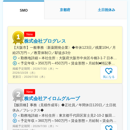
遂行する上で必要な法令から実務まで座学中心でロープレを交え
一人で担当を持てるようになります。尚、その後も定期的に中途
ながら学んでいきます。その後、各拠点に配属され先輩社員から
入社者に対してフォローを行う体制が整っています。
京都府
土日祝休み
SMO
業務を引継ぎながらOJT担当者とともに医療機関へ同行するな
ど、徐々に業務を身に着けていきます。確認テストやチェックシ
変更の範囲：会社の定める業務
ートを用いながら習熟度を測り、入社後1年程度で一人で担当を持
てるようになります。なお、その後も定期的に中途入社者に対し
てフォローを行う体制が整っています。
New
■同社の魅力：
株式会社プログレス
・チームワーク：通常は1人で業務にあたることが多いですが、困
【大阪市】一般事務〈新薬開発企業〉◆年休123日／残業10H／月
ったときや先輩や上司がサポートしてくれるため、安心して進め
給25万円～／教育体制◎／駅徒歩3分
られます。また、家族の急な体調不良や突発休の場合にも周囲が
＜勤務地詳細＞本社住所：大阪府大阪市中央区今橋3-1-7 日本生命今橋ビル受動喫煙対策：屋内全面禁煙変更の範囲：無
代理対応をしてくれる風土があり、チームワークが強みです。
＜予定年収＞350万円～450万円＜賃金形態＞月給制■特記事項なし＜賃金内訳＞月額（基本給）：232,000円～260,000円固定残業手当/月：18,000円～20,000円（固定残業時間10時間0分/月）超過した時間外労働の残業手当は追加支給＜月給＞250,000円～280,000円（一律手当を含む）＜昇給有無＞有＜残業手当＞有＜給与補足＞■賞与（年4回）：初年度0.7か月分、2年目以降1.4か月（変動有）■昇給（年1回以上）＊通勤手当（全額）＊住宅手当＊習い事支援手当 （社員が契約した習い事を上限7,000円として80％を支給）＊医療費補助手当 （社員とその両親の保険診療の医療費の自己負担額の50％を支給）賃金はあくまでも目安の金額であり、選考を通じて上下する可能性があります。月給(月額)は固定手当を含めた表記です。
・働きやすい環境：2019年度の月間の平均残業時間は12.1時間で
掲載予定期間：
した。管理職における女性比率も63.6%と、ライフイベントの多
2026/7/30（木）
〜
2026/10/28（水）
い女性も活躍しやすい環境です。正社員の場合、転勤可能性はあ
気になる
更新日：
2026/7/30（木）
りますが、定期的にあるものではなく適性や希望に応じて配置し
ています。
New
変更の範囲：会社の定める業務
株式会社アイロムグループ
【飯田橋】事務（見積作成等）◆正社員／年間休日120日／土日祝
休み／フレックス◆
＜勤務地詳細＞本社住所：東京都千代田区富士見2-10-2 飯田橋グラン・ブルーム勤務地最寄駅：各線／飯田橋駅受動喫煙対策：屋内全面禁煙
＜予定年収＞360万円～560万円＜賃金形態＞月給制＜賃金内訳＞月額（基本給）：290,000円～350,000円＜月給＞290,000円～350,000円＜昇給有無＞有＜残業手当＞有＜給与補足＞※詳細は、能力・経験に応じて決定します。■昇給：年1回■賞与：年2回（但し、決算賞与追加支給にて年3回の実績有）賃金はあくまでも目安の金額であり、選考を通じて上下する可能性があります。月給(月額)は固定手当を含めた表記です。
掲載予定期間：
2026/7/30（木）
〜