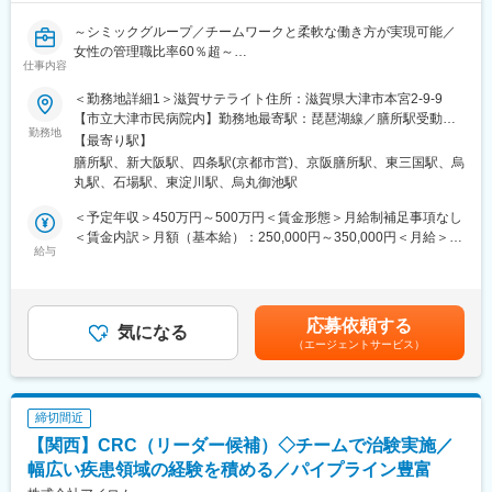
・治験に関する事務的業務の全体支援
の疾患領域の専門的な経験を積んでいくことも可能です。
また、グループの垣根を超えCRCからSMAやCRAへのキャリアチ
～シミックグループ／チームワークと柔軟な働き方が実現可能／
【補足情報】
ェンジ、事業の枠をこえ新たなキャリアにチャレンジされている
女性の管理職比率60％超～
■魅力情報：
方もいらっしゃいます。
仕事内容
■職務内容：超高齢化社会に突入し、様々な疾病に対して患者さん
この業務は医療機関への渉外・折衝が主な目的なので、法人営業
や私たちのQOLを向上させるべく、新しい治療法を開発する必要
＜勤務地詳細1＞滋賀サテライト住所：滋賀県大津市本宮2-9-9
職とは違って個人ノルマや目標はありません。その代わり、チー
変更の範囲：会社の定める業務
があります。今回はそのための治験を実施する際の患者さんおよ
【市立大津市民病院内】勤務地最寄駅：琵琶湖線／膳所駅受動喫
ム全体での目標が設定されているので、チームとしての一体感は
び医療機関のサポートを担う治験コーディネーター（通称CRC）
勤務地
煙対策：屋内全面禁煙＜勤務地詳細2＞大阪オフィス 住所：大阪
一般的な事業会社の営業と遜色ありません。むしろ個人ノルマが
【最寄り駅】
を募集しています。
府大阪市淀川区宮原4-1-6 アクロス新大阪 9F受動喫煙対策：屋内
ない分、風通しがとても良いです。
膳所駅、新大阪駅、四条駅(京都市営)、京阪膳所駅、東三国駅、烏
・治験被験者である患者さんへの内容説明補助、ケア／相談
全面禁煙＜勤務地詳細3＞京都サテライト住所：京都府京都市中京
■外勤・内勤比率：
丸駅、石場駅、東淀川駅、烏丸御池駅
・治験担当医師の補助
区烏丸通蛸薬師下ル手洗水町651-1 第14長谷ビル2F勤務地最寄
エリアや時期等によって異なりますが、外勤3から4割：内勤6か
・検査／投薬スケジュール調整、治験データの管理 など
駅：京都市営地下鉄線／四条駅受動喫煙対策：屋内全面禁煙変更
＜予定年収＞450万円～500万円＜賃金形態＞月給制補足事項なし
ら7割となります。※外勤：医療機関訪問、内勤：オフィス勤務
※職場は基本的に委託されている医療機関であるため、自宅からの
の範囲：会社の定める事業所
＜賃金内訳＞月額（基本給）：250,000円～350,000円＜月給＞
直行直帰が多いです。
給与
250,000円～350,000円＜昇給有無＞有＜残業手当＞有＜給与補足
【教育体制】
■やりがい：CRCは疾病を抱えた患者さんやそれを治療しようと
＞■賞与2回（昨年度実績：4.4ヶ月）賃金はあくまでも目安の金額
未経験で転職してくる方も多い為教育体制が充実しており、業界
奮闘する医師やスタッフなど携わる相手が多いです。現在治療法
であり、選考を通じて上下する可能性があります。月給(月額)は固
内でも随一との呼び声が高いです。同期入社者とともに2週間弱本
がなく苦しんでいる患者さんに対して薬を届けられたり、最前線
定手当を含めた表記です。
社にて集合研修 を行います。会社の事や業務を遂行する上で必要
応募依頼する
で治療にあたる医師やスタッフのサポートを行え、治験が無事に
気になる
な法令から実務まで座学中心でロープレを交えながら学びます。
（エージェントサービス）
終了すれば喜びはひとしおです。
その後、各拠点に配属され業務を引継ぎながらOJT担当者ととも
■同社の教育体制：同社は同業他社からの転職だけでなく、看護師
に医療機関へ同行するなど、徐々に業務を習得します。確認テス
など未経験で転職してくる方も多いです。そのため教育体制が充
トやチェックシートを用いながら習熟度を測り、入社後1年程度で
実しています。入社は原則偶数月と決まっており、同期入社者と
一人で担当を持てるようになります。尚、その後も定期的に中途
締切間近
ともに2週間弱本社にて集合研修を行います。会社のことや業務を
入社者に対してフォローを行う体制が整っています。
【関西】CRC（リーダー候補）◇チームで治験実施／
遂行する上で必要な法令から実務まで座学中心でロープレを交え
ながら学んでいきます。その後、各拠点に配属され先輩社員から
幅広い疾患領域の経験を積める／パイプライン豊富
変更の範囲：会社の定める業務
業務を引継ぎながらOJT担当者とともに医療機関へ同行するな