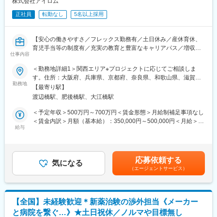
株式会社アイロム
ど、徐々に業務を身に着けていきます。確認テストやチェックシ
正社員
転勤なし
5名以上採用
ートを用いながら習熟度を測り、入社後1年程度で一人で担当を持
てるようになります。なお、その後も定期的に中途入社者に対し
てフォローを行う体制が整っています。
【安心の働きやすさ／フレックス勤務有／土日休み／産休育休、
■同社の魅力：
育児手当等の制度有／充実の教育と豊富なキャリアパス／増収増
・チームワーク：通常は1人で業務にあたることが多いですが、困
仕事内容
益中】
ったときや先輩や上司がサポートしてくれるため、安心して進め
られます。また、家族の急な体調不良や突発休の場合にも周囲が
＜勤務地詳細1＞関西エリア※プロジェクトに応じてご相談しま
■職務概要：
代理対応をしてくれる風土があり、チームワークが強みです。
す。住所：大阪府、兵庫県、京都府、奈良県、和歌山県、滋賀県
業界内でトップクラスの実績を誇る同社のCRC（治験コーディネ
勤務地
・働きやすい環境：2019年度の月間の平均残業時間は12.1時間で
担当エリアはご自宅の場所を考慮し、決定します。提携医療施設
【最寄り駅】
ーター）として下記業務を行っていただきます。
した。管理職における女性比率も63.6%と、ライフイベントの多
に外訪します。受動喫煙対策：屋内全面禁煙＜勤務地詳細2＞大阪
渡辺橋駅、肥後橋駅、大江橋駅
・患者への試験の説明
い女性も活躍しやすい環境です。正社員の場合、転勤可能性はあ
支店住所：大阪府大阪市北区中之島3-3-3 中之島三井ビルディン
・治験のスケジュール管理
りますが、定期的にあるものではなく適性や希望に応じて配置し
グ7F勤務地最寄駅：四ツ橋線／肥後橋駅受動喫煙対策：屋内全面
＜予定年収＞500万円～700万円＜賃金形態＞月給制補足事項なし
・各種データの収集、管理など
ています。
禁煙変更の範囲：会社の定める事業所
＜賃金内訳＞月額（基本給）：350,000円～500,000円＜月給＞
給与
350,000円～500,000円＜昇給有無＞有＜残業手当＞有＜給与補足
■治験はチームで実施：
変更の範囲：会社の定める業務
＞※能力・経験に応じて決定致します。■賞与：年2回（夏7月・冬
アイロムの治験は複数のチームメンバーで実施していきます。
12月）賃金はあくまでも目安の金額であり、選考を通じて上下す
チームで助け合いながら行いますので困ったことや突発的なこと
る可能性があります。月給(月額)は固定手当を含めた表記です。
応募依頼する
が起こった際にもメンバー同士でフォローしあえるので安心で
気になる
（エージェントサービス）
す。
■スキルアップにも最適（豊富なパイプライン）：
チームで複数の治験を実施していきますので、幅広い疾患領域を
【全国】未経験歓迎＊新薬治験の渉外担当《メーカー
担当することができます。
と病院を繋ぐ…》★土日祝休／ノルマや目標無し
オンコロジーはもちろん、希少疾患など幅広い領域を受託してお