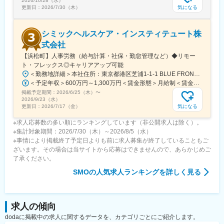
2026/10/28（水）
気になる
更新日：
2026/7/30（木）
シミックヘルスケア・インスティテュート株
式会社
【浜松町】人事労務（給与計算・社保・勤怠管理など）◆リモー
ト・フレックス◎キャリアアップ可能
＜勤務地詳細＞本社住所：東京都港区芝浦1-1-1 BLUE FRONT SHIBAURA S棟勤務地最寄駅：JR線／浜松町駅受動喫煙対策：屋内全面禁煙変更の範囲：会社の定める事業所（リモートワーク含む）
＜予定年収＞600万円～1,300万円＜賃金形態＞月給制＜賃金内訳＞月額（基本給）：375,000円～812,500円＜月給＞375,000円～812,500円＜昇給有無＞有＜残業手当＞有＜給与補足＞※経験により応相談賃金はあくまでも目安の金額であり、選考を通じて上下する可能性があります。月給(月額)は固定手当を含めた表記です。
掲載予定期間：
2026/6/25（木）
〜
2026/9/23（水）
気になる
更新日：
2026/7/17（金）
※求人応募数の多い順にランキングしています（非公開求人は除く）。
※集計対象期間：2026/7/30（木）～2026/8/5（水）
※事情により掲載終了予定日よりも前に求人募集が終了していることもご
ざいます。その場合は当サイトから応募はできませんので、あらかじめご
了承ください。
SMO
の人気求人ランキングを詳しく見る
求人の傾向
dodaに掲載中の求人に関するデータを、カテゴリごとにご紹介します。