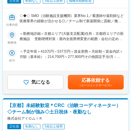
正社員
転勤なし
5名以上採用
職種未経験歓迎
◇◆◇ SMO（治験施設支援機関）業界No.1／看護師や薬剤師など
医療業界の経験が活かせる◎／チーム制で新薬開発に貢献／働き
仕事内容
方改革制度多数 ◇◆◇
＜勤務地詳細＞京都エリア(大阪支店配属)住所：京都府エリアの医
【CRC=治験コーディネーターとは？】
療施設 受動喫煙対策：屋内全面禁煙変更の範囲：会社の定める
病院・クリニックを訪問して、患者様や医師や院内スタッフ、さ
勤務地
事業所
らに製薬企業との連絡・調整役を担います。また、治験を受けて
＜予定年収＞410万円～537万円＜賃金形態＞月給制＜賃金内訳＞
いただく患者様の相談相手となり、じっくり向き合う仕事です。
月額（基本給）：214,700円～277,900円その他固定手当/月：
給与
58,000円～77,000円＜月給＞272,700円～354,900円＜昇給有無
【CRCのやりがい】
＞有＜残業手当＞有＜給与補足＞前職・経験を考慮の上、決定致
CRCが集めている臨床データは、新薬の承認申請に欠かせない根
します。■年収内訳＝(基本給＋手当)×12ヶ月＋賞与■各種手当：
拠データであり、CRCは新薬開発の一翼を担っております。
CRC手当・休日連絡対応手当■賞与：年2回（6月、12月）／昇
また、薬の効果を患者様の近くで見ることができ、喜びの声を直
応募依頼する
気になる
給：年1回（10月）※業績に応じ、決算賞与（秋季賞与）支給の場
接聞けることもあります。患者様や医療機関から「ありがとう」
（エージェントサービス）
合あり（10月）■時間外・休日出勤手当等の割増賃金は別途支給
と感謝の言葉をいただけたときの喜びは、ひとしおです。
賃金はあくまでも目安の金額であり、選考を通じて上下する可能
性があります。月給(月額)は固定手当を含めた表記です。
【一日の流れ※一例】
【京都】未経験歓迎＊CRC（治験コーディネーター）
■朝：担当の医療機関に出勤
■午前：
◇チーム制が強み◇土日祝休・夜勤なし
・治験の進捗状況の確認や患者様対応の予定などを、院内の治験
株式会社アイロムＩＲ
事務局に共有
・来院された患者様の診察や検査に同席し、治験が手順通りに行
正社員
転勤なし
5名以上採用