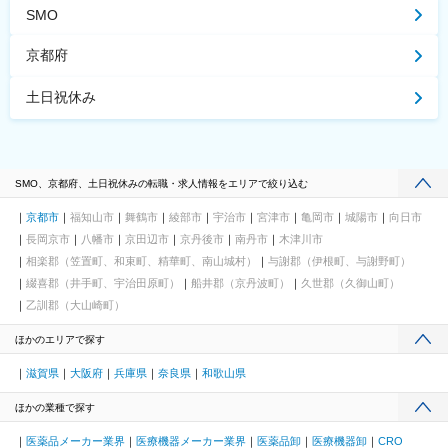
SMO
京都府
土日祝休み
SMO、京都府、土日祝休みの転職・求人情報をエリアで絞り込む
京都市
福知山市
舞鶴市
綾部市
宇治市
宮津市
亀岡市
城陽市
向日市
長岡京市
八幡市
京田辺市
京丹後市
南丹市
木津川市
相楽郡（笠置町、和束町、精華町、南山城村）
与謝郡（伊根町、与謝野町）
綴喜郡（井手町、宇治田原町）
船井郡（京丹波町）
久世郡（久御山町）
乙訓郡（大山崎町）
ほかのエリアで探す
滋賀県
大阪府
兵庫県
奈良県
和歌山県
ほかの業種で探す
医薬品メーカー業界
医療機器メーカー業界
医薬品卸
医療機器卸
CRO