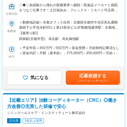
（3）医療の知識：
復帰後は短時間勤務制度の利用も可能。
◇◆◇未経験から憧れの医療業界へ挑戦！医薬品メーカーと病院
薬の種類や副作用、検査の内容など、医療に関する知識が自然と
※育児休業から復帰し3ヶ月後に、育児補助支援金を給付。
をつなぐ仕事です！土日祝休み・フレックス・リモート可活用可
増えていきます。薬剤師や看護師と話す機会も多いため学ぶこと
※育児休業、時短勤務制度は入社～1年経過後から取得可能。
仕事内容
能で働き方◎/文系職種・完全未経験の方も活躍中！もちろんUタ
も多いです。
ーン・Iターンの方も大歓迎です◇◆◇
（4）パソコンや書類の整理力：
＜勤務地詳細＞京都オフィス住所：京都府京都市中京区烏丸通蛸
検査の結果を記録したり、書類をまとめたりする仕事もありま
変更の範囲：会社の定める業務
薬師下ル手洗水町651-1 第14長谷ビル2F勤務地最寄駅：京都地下
【当ポジションについて（SMA・治験事務局担当とは）】
す。パソコンの使い方や、正確に記録する力が身につきます。
勤務地
鉄鳥丸線／四条駅受動喫煙対策：屋内全面禁煙変更の範囲：会社
【最寄り駅】
治験を実施したい『製薬メーカー』と実施可能な『病院』をつな
（5）チームで働く力：
の定める事業所（リモートワーク含む）
四条駅(京都市営)、烏丸駅、烏丸御池駅
ぐ、架け橋のようなお仕事です。正式名称をSMA（治験事務局担
治験は医師、看護師、薬剤師など、いろんな職種の人と協力して
当）といい、医療業界の専門職種となります。
進めるので、チームワークの大切さを学べます。
＜予定年収＞450万円～550万円＜賃金形態＞月給制特記事項なし
＜賃金内訳＞月額（基本給）：275,000円～350,000円＜月給＞
【業務概要】
【同社で働くメリット】
給与
275,000円～350,000円＜昇給有無＞有＜残業手当＞有＜給与補足
「治験」を担ってもらう病院を探す事で、薬が世に出るために欠
■安心の働きやすさ：
＞※経験能力等を考慮し、当社規定により優遇賃金はあくまでも目
かせないフローに携わることができ、多種多様な新薬開発を支援
フレックスタイム制も取り入れ、柔軟に働き方をアレンジ可能。
安の金額であり、選考を通じて上下する可能性があります。月給
する事で、日本の医療を支えるやりがいがあります。
残業時間も月10時間程度、産休育休の取得実績も多数あり、育児
(月額)は固定手当を含めた表記です。
応募依頼する
手当もございます。
気になる
（エージェントサービス）
【業務詳細】
■業務内容：
■充実の研修制度：
製薬企業や治験実施施設(病院)に対し、治験実施のための各種折衝
導入研修が80時間あり、手厚いフォロー体制があります。
や環境整備支援、事務業務などを担当していただきます。治験開
CRC社内認定制度を採用し、継続研修を充実させることで常に新
【近畿エリア】治験コーディネーター（CRC）◎働き
始の準備・開始・終了までのプロセスを推進頂きます。
しい知識を身につけ、スキルアップできる環境を用意していま
方改善◎充実した研修で安心
■具体的には…：
す。
・社内や社外の関係者との交渉・相談
シミックヘルスケア・インスティテュート株式会社
・院内スタッフとの調整支援
■キャリアステップ：
正社員
5名以上採用
・治験実施の可能性を確認するための調査
CRCとして幅広い経験を積むことや、スペシャリストとして特定