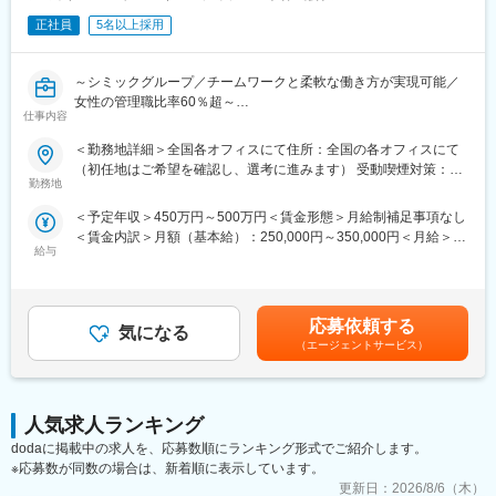
■具体的には…：
・社内や社外の関係者との交渉・相談
正社員
5名以上採用
・院内スタッフとの調整支援
・治験実施の可能性を確認するための調査
～シミックグループ／チームワークと柔軟な働き方が実現可能／
・治験に関する事務的業務の全体支援
女性の管理職比率60％超～
仕事内容
■職務内容：超高齢化社会に突入し、様々な疾病に対して患者さん
【補足情報】
や私たちのQOLを向上させるべく、新しい治療法を開発する必要
■魅力情報：
＜勤務地詳細＞全国各オフィスにて住所：全国の各オフィスにて
があります。今回はそのための治験を実施する際の患者さんおよ
この業務は医療機関への渉外・折衝が主な目的なので、法人営業
（初任地はご希望を確認し、選考に進みます） 受動喫煙対策：そ
び医療機関のサポートを担う治験コーディネーター（通称CRC）
職とは違って個人ノルマや目標はありません。その代わり、チー
勤務地
の他（主要事業所は屋内全面禁煙）変更の範囲：会社の定める事
を募集しています。
ム全体での目標が設定されているので、チームとしての一体感は
業所
＜予定年収＞450万円～500万円＜賃金形態＞月給制補足事項なし
・治験被験者である患者さんへの内容説明補助、ケア／相談
一般的な事業会社の営業と遜色ありません。むしろ個人ノルマが
＜賃金内訳＞月額（基本給）：250,000円～350,000円＜月給＞
・治験担当医師の補助
ない分、風通しがとても良いです。
給与
250,000円～350,000円＜昇給有無＞有＜残業手当＞有＜給与補足
・検査／投薬スケジュール調整、治験データの管理 など
■外勤・内勤比率：
＞■賞与2回（昨年度実績：4.4ヶ月）賃金はあくまでも目安の金額
※職場は基本的に委託されている医療機関であるため、自宅からの
エリアや時期等によって異なりますが、外勤3から4割：内勤6か
であり、選考を通じて上下する可能性があります。月給(月額)は固
直行直帰が多いです。
ら7割となります。※外勤：医療機関訪問、内勤：オフィス勤務
定手当を含めた表記です。
■やりがい：CRCは疾病を抱えた患者さんやそれを治療しようと
応募依頼する
気になる
奮闘する医師やスタッフなど携わる相手が多いです。現在治療法
【教育体制】
（エージェントサービス）
がなく苦しんでいる患者さんに対して薬を届けられたり、最前線
未経験で転職してくる方も多い為教育体制が充実しており、業界
で治療にあたる医師やスタッフのサポートを行え、治験が無事に
内でも随一との呼び声が高いです。同期入社者とともに2週間弱本
終了すれば喜びはひとしおです。
社にて集合研修 を行います。会社の事や業務を遂行する上で必要
■同社の教育体制：同社は同業他社からの転職だけでなく、看護師
人気求人ランキング
な法令から実務まで座学中心でロープレを交えながら学びます。
など未経験で転職してくる方も多いです。そのため教育体制が充
その後、各拠点に配属され業務を引継ぎながらOJT担当者ととも
dodaに掲載中の求人を、応募数順にランキング形式でご紹介します。
実しています。入社は原則偶数月と決まっており、同期入社者と
に医療機関へ同行するなど、徐々に業務を習得します。確認テス
※応募数が同数の場合は、新着順に表示しています。
ともに2週間弱本社にて集合研修を行います。会社のことや業務を
トやチェックシートを用いながら習熟度を測り、入社後1年程度で
更新日：
2026/8/6（木）