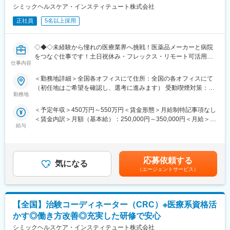
ります。
シミックヘルスケア・インスティテュート株式会社
今後海外とも連携しながら更なる治験獲得を目指しておりますの
正社員
5名以上採用
で、将来性・安定感についても安心です。
■同社で働くメリット：
◇◆◇未経験から憧れの医療業界へ挑戦！医薬品メーカーと病院
＜安心の働きやすさ＞
をつなぐ仕事です！土日祝休み・フレックス・リモート可活用可
フレックスタイム制も取り入れ、柔軟に働き方をアレンジ可能。
仕事内容
能で働き方◎/文系職種・完全未経験の方も活躍中！もちろんUタ
残業時間も月10時間程度、産休育休の取得実績も多数あり、育児
ーン・Iターンの方も大歓迎です◇◆◇
＜勤務地詳細＞全国各オフィスにて住所：全国の各オフィスにて
手当もございます。
（初任地はご希望を確認し、選考に進みます） 受動喫煙対策：そ
【当ポジションについて（SMA・治験事務局担当とは）】
勤務地
の他（主要事業所は屋内全面禁煙）変更の範囲：会社の定める事
＜充実のフォロー、研修体制＞
治験を実施したい『製薬メーカー』と実施可能な『病院』をつな
業所（リモートワーク含む）
手厚いフォロー体制があります。
＜予定年収＞450万円～550万円＜賃金形態＞月給制特記事項なし
ぐ、架け橋のようなお仕事です。正式名称をSMA（治験事務局担
CRC社内認定制度を採用し、継続研修を充実させることで常に新
＜賃金内訳＞月額（基本給）：250,000円～350,000円＜月給＞
当）といい、医療業界の専門職種となります。
しい知識を身につけ、スキルアップできる環境を用意していま
給与
250,000円～350,000円＜昇給有無＞有＜残業手当＞有＜給与補足
す。
＞※経験能力等を考慮し、当社規定により優遇賃金はあくまでも目
【業務概要】
安の金額であり、選考を通じて上下する可能性があります。月給
「治験」を担ってもらう病院を探す事で、薬が世に出るために欠
＜キャリアステップ＞
(月額)は固定手当を含めた表記です。
かせないフローに携わることができ、多種多様な新薬開発を支援
応募依頼する
CRCとして幅広い経験を積むことや、スペシャリストとして特定
気になる
する事で、日本の医療を支えるやりがいがあります。
（エージェントサービス）
の疾患領域の専門的な経験を積んでいくことも可能です。
また、グループの垣根を超えCRCからSMAやCRAへのキャリアチ
【業務詳細】
ェンジ、事業の枠をこえ新たなキャリアにチャレンジされている
■業務内容：
方もいらっしゃいます。
【全国】治験コーディネーター（CRC）※医療系資格活
製薬企業や治験実施施設(病院)に対し、治験実施のための各種折衝
や環境整備支援、事務業務などを担当していただきます。治験開
かす◎働き方改善◎充実した研修で安心
変更の範囲：会社の定める業務
始の準備・開始・終了までのプロセスを推進頂きます。
シミックヘルスケア・インスティテュート株式会社