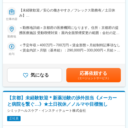
われているか、患者様の状態変化が無いかを確認します。
■午後：
【未経験歓迎／安心の働きやすさ／フレックス勤務有／土日休
・患者様の報告書作成
み】
・治験の参加候補となる患者様をカルテから探す
仕事内容
・医師との打ち合わせ
■業務詳細／治験コーディネーター（CRCって何？）
＜勤務地詳細＞京都府の医療機関になります。住所：京都府の提
新しい薬や治療法が安全で効果的かどうかを確かめるための臨床
【研修制度について】
携医療施設 受動喫煙対策：屋内全面禁煙変更の範囲：会社の定め
試験（治験）をサポートする仕事です。
■基礎研修が充実：
勤務地
る事業所
入社後1か月は研修期間となります。ビジネスマナーやPCスキル
＜予定年収＞400万円～700万円＜賃金形態＞月給制特記事項なし
＜具体的に＞
研修が入社後研修としてあり、PC慣れしていない方も安心してご
＜賃金内訳＞月額（基本給）：290,000円～330,000円＜月給＞
患者さんが治験に参加する手続きを助けたり、治験中のデータを
入社いただけます。
給与
290,000円～330,000円＜昇給有無＞有＜残業手当＞有＜給与補足
収集・管理をします。
■配属後も丁寧なフォロー：
＞■昇給年1回、賞与年2回■賞与は2ヶ月（業績に応じて支給）賃
また、患者さんや医師とのコミュニケーションを取り、試験がス
現場配属後は、OJTで独り立ちまでサポートその後も定期的なフ
金はあくまでも目安の金額であり、選考を通じて上下する可能性
ムーズに進むように調整。
ォローアップ研修や、専門性を高める継続研修、階層別研修など
があります。月給(月額)は固定手当を含めた表記です。
治験が成功するためにはCRCの役割が非常に重要で、医療の進歩
様々な研修をご用意しています。
応募依頼する
気になる
に貢献できるやりがいのある仕事です。
（エージェントサービス）
※担当する医療機関に常駐しての業務となります。
【働きやすい制度と環境】
・ご自宅から1時間程度で通える施設をお任せする予定です。
■治験コーディネーターで得られるスキル：
・スーパーフレックスタイム制を導入しており、社員自身が業務
【京都】未経験歓迎＊新薬治験の渉外担当《メーカー
（1）コミュニケーション力：
のスケジュールに合わせて始業、就業時間を決めることができま
患者さんに治験の内容をわかりやすく説明したり、医師や看護師
す。
と病院を繋ぐ…》★土日祝休／ノルマや目標無し
と連携することで伝える力が身に付きます。
・5日間のリフレッシュ休暇制度や、時間単位で取得できる有給休
シミックヘルスケア・インスティテュート株式会社
（2）スケジュール管理力：
暇。
治験には決まった検査や診察の予定があるため、患者さんが無理
正社員
・産前産後休暇（妊娠中時短勤務あり）、子供が3歳になるまで取
なく通えるように予定を調整する力が身につきます。
得できる育児休業、