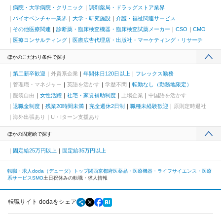
病院・大学病院・クリニック
調剤薬局・ドラッグストア業界
バイオベンチャー業界
大学・研究施設
介護・福祉関連サービス
その他医療関連
診断薬・臨床検査機器・臨床検査試薬メーカー
CSO
CMO
医療コンサルティング
医療広告代理店・出版社・マーケティング・リサーチ
ほかのこだわり条件で探す
第二新卒歓迎
外資系企業
年間休日120日以上
フレックス勤務
管理職・マネジャー
英語を活かす
学歴不問
転勤なし（勤務地限定）
服装自由
女性活躍
社宅・家賃補助制度
上場企業
中国語を活かす
退職金制度
残業20時間未満
完全週休2日制
職種未経験歓迎
原則定時退社
海外出張あり
U・Iターン支援あり
ほかの固定給で探す
固定給25万円以上
固定給35万円以上
転職・求人doda（デューダ）トップ
関西
京都府
医薬品・医療機器・ライフサイエンス・医療
系サービス
SMO
土日祝休みの転職・求人情報
転職サイト dodaをシェア