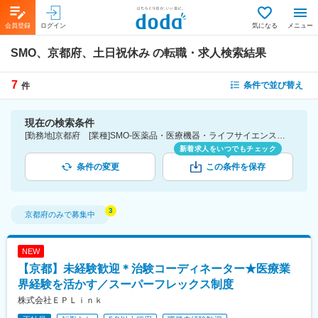
会員登録
ログイン
気になる
メニュー
SMO、京都府、土日祝休み
の転職・求人検索結果
7
条件で並び替え
件
現在の検索条件
[勤務地]京都府 [業種]SMO-医薬品・医療機器・ライフサイエンス・医療系サービス [詳細条件](休日・働き方)土日祝休み
新着求人をいつでもチェック
条件の変更
この条件を保存
京都府
のみで募集中
NEW
【京都】未経験歓迎＊治験コーディネーター★医療業
界経験を活かす／スーパーフレックス制度
株式会社ＥＰＬｉｎｋ