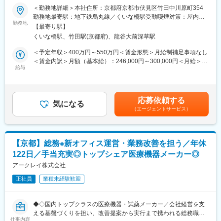
量試など3DCAD/2D製図/３Dプリンター
＜勤務地詳細＞本社住所：京都府京都市伏見区竹田中川原町354
（AutoCAD/SOLIDWORKS等）を使いながら担当していただきま
勤務地最寄駅：地下鉄烏丸線／くいな橋駅受動喫煙対策：屋内全
■キャリアパス：
す。電気やソフトなどのエンジニアとチームで開発を行い、1人あ
勤務地
面禁煙
スペシャリストや、マネジメントの立場など、さまざまなキャリ
【最寄り駅】
たり2～5機種を担当します。
アパスを用意しており、ご自身の希望を尊重したキャリアステッ
くいな橋駅、竹田駅(京都府)、龍谷大前深草駅
プとなるよう、柔軟に対応できる環境が整っています。
■同社の製品フロー：
＜予定年収＞400万円～550万円＜賃金形態＞月給制補足事項なし
顧客から依頼された商品イメージを２～3年かけて、顧客と一緒に
＜賃金内訳＞月額（基本給）：246,000円～300,000円＜月給＞
■各種手当：
企画、そして弊社で機器開発/設計を行い、顧客評価承認後、弊社
給与
246,000円～300,000円＜昇給有無＞有＜残業手当＞有＜給与補足
・家族手当、住宅手当あり（支給条件あり）
の責任のもと協力会社で量産化までを担当します。
＞■昇給：年1回（5月）■賞与：年2回（6月・12月）※平均4.2～6
・入社時、京都に引越しが必要な方には礼金・引越代の補助を行
ヶ月程度／年（業績による）※入社1年目の賞与は1回となりま
う制度をご活用いただけます。
■組織構成：
す。賃金はあくまでも目安の金額であり、選考を通じて上下する
応募依頼する
20代~70代の８名の組織構成となっています。経験の長い方が若
気になる
可能性があります。月給(月額)は固定手当を含めた表記です。
■配属組織について：
（エージェントサービス）
手の方のフォローを行い、積極的にノウハウ伝播する風土が根付
・研究開発チームは「機械」「電気」「試薬」「ソフト」が1つの
いています。女性技術者も複数名活躍しています。
大きなチームとなり、開発設計をしています
・組織はフラットで、役職呼称は禁止など、風通しのよい風土形
■採用者に期待すること：
成です。
【京都】総務※新オフィス運営・業務改善を担う／年休
TMK設計標準・設計資料の整理・まとめ／業務における、知識継
122日／手当充実◎トップシェア医療機器メーカー◎
承（設計のポイント・工具の使い方・組み立て調整のコツなど）
■当社について：
苦情・トラブル時の調査・アドバイス／装置構想や改良設計など
アークレイ株式会社
当社は、医療用分析装置と体外診断用医薬品のメーカーです。特
へのアドバイス／繁忙期の検図・設計補助など
に、糖尿病検査装置の分野では国内トップクラスの地位を築いて
正社員
業種未経験歓迎
います。当社の製品は世界100か国以上で活躍。海外売上比率約
■働きやすい環境：
60％、社内のグローバル化も進行中です。
当社は2019年に社員の心身の健康に寄り添う経営を行う企業に与
◆◇国内トップクラスの医療機器・試薬メーカー／会社経営を支
えられる「健康経営優良企業」に認定されました。実際の会社全
変更の範囲：会社の定める業務
える基盤づくりを担い、改善提案から実行まで携われる総務職／
体の月平均残業は3.1時間、フレックスタイム制や時間単位の有
仕事内容