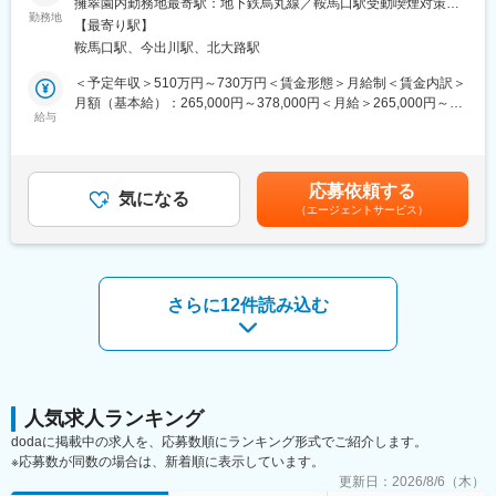
擁翠園内勤務地最寄駅：地下鉄烏丸線／鞍馬口駅受動喫煙対策：
本ポジションでは、世界120か国以上に展開している自社医療機
・海外赴任候補者研修の企画、運営（再開を予定）
勤務地
屋内全面禁煙変更の範囲：会社の定める事業所
【最寄り駅】
器及び体外診断用医薬品販売における、国内外への薬事申請業務
・受講者、現場部門へのヒアリングを通じた教育課題の抽出
鞍馬口駅、今出川駅、北大路駅
を担っていただきます。
・教育制度全体の見直し、運用改善、効果検証
・グループ各社に共通する教育施策の展開・推進
＜予定年収＞510万円～730万円＜賃金形態＞月給制＜賃金内訳＞
＜具体的な業務内容＞
・ご経験に応じたチーム運営、後進育成、マネジメント補佐
月額（基本給）：265,000円～378,000円＜月給＞265,000円～
・販売先各国（米国、欧州、中国、日本を含む全世界）の法規制
給与
378,000円＜昇給有無＞有＜残業手当＞有＜給与補足＞■昇給／年
に従い、製品の有効性や安全性を理解してもらうための資料作成
■ポジションの特徴：
1回（5月）■賞与／年2回（7月、12月） ※昨年度実績※お住まいか
及び、各国政府部門から販売許可の申請
本ポジションでは、現場の声を起点に、「教育を通じて組織をど
ら職場まで2時間以上かかり、引越しをされる場合は引っ越し費用
・海外拠点薬事メンバー・開発メンバーと協力しながら、販売許
う変えるか」を考え実行できる点が大きな魅力です。
の負担は御座います。実費負担となります。礼金が15万（単
応募依頼する
可取得の為の戦略・戦術の策定
研修単体ではなく、
気になる
身）、25万（家族帯同）、仲介手数料家賃1ヶ月分も会社負担と
（エージェントサービス）
・許可申請における関連資料の作成（開発資料を読み込み、英語
・組織文化の醸成
なります。賃金はあくまでも目安の金額であり、選考を通じて上
で纏め直す業務を含む）
・リーダー育成
下する可能性があります。月給(月額)は固定手当を含めた表記で
・グローバル人材育成
す。
※各国の法的要求もクリアする必要があるため、日々の業務で幅広
といったテーマに関われるため、人材開発の中核領域に携わりな
い知識の習得や英語を使用した業務が発生します。
がら、戦略人事としてのキャリアを築ける環境です。
さらに12件読み込む
【入社後にお任せする業務】
■組織構成：
これまでに実際に申請をしてきた製品の資料をもとに、新たな製
現在5名体制です。
品の申請時に必要な資料や情報を考え、OJTによるサポートを受
新入社員研修から既存社員向け教育・理念浸透施策まで幅広く担
けながら実際に関連資料の作成をしていただきます。
当しています。
※多岐にわたる分野について学んでいただく必要がありますが、ご
人気求人ランキング
経験のない方でも１からサポートし、専門的なスキルを身につけ
変更の範囲：会社の定める業務
dodaに掲載中の求人を、応募数順にランキング形式でご紹介します。
ることができる環境が整っています。
※応募数が同数の場合は、新着順に表示しています。
更新日：
2026/8/6（木）
＜薬事申請とは＞