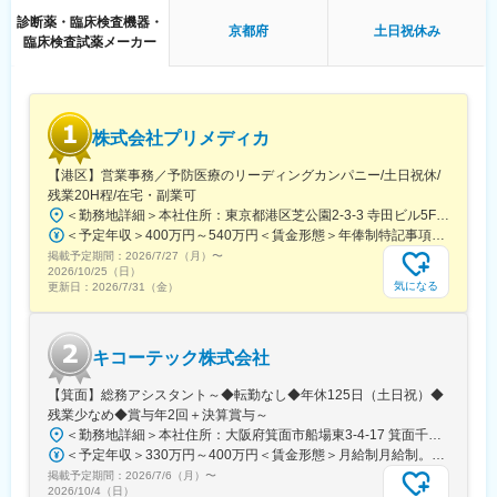
新しい医薬品や医療機器を市場に出す際に、国の規制当局に対し
診断薬・臨床検査機器・
京都府
土日祝休み
て、公的文書を作成・申請する作業であり、欠かせない作業で
臨床検査試薬メーカー
す。
■魅力ポイント：
・自社で作られた製品は全て、薬事チームが申請した国でしか売
株式会社プリメディカ
ることができないため、会社のビジネスの根幹にもなり得るミッ
ションを担っています。自チーム以外にも複数のチームと連携を
【港区】営業事務／予防医療のリーディングカンパニー/土日祝休/
して業務を進める必要があるため、一部の情報にとどまらず、会
残業20H程/在宅・副業可
社全体の情報にアクセスすることができます。
＜勤務地詳細＞本社住所：東京都港区芝公園2-3-3 寺田ビル5F勤務地最寄駅：都営大江戸線／大門駅受動喫煙対策：屋内全面禁煙変更の範囲：会社の定める事業所（リモートワーク含む）
・希望があれば短期～中長期の海外拠点への赴任もチャレンジす
＜予定年収＞400万円～540万円＜賃金形態＞年俸制特記事項なし＜賃金内訳＞年額（基本給）：3,210,000円～4,653,360円固定残業手当/月：65,462円～112,220円（固定残業時間30時間0分/月）超過した時間外労働の残業手当は追加支給＜月額＞332,962円～500,000円（12分割）（一律手当を含む）＜昇給有無＞有＜残業手当＞有賃金はあくまでも目安の金額であり、選考を通じて上下する可能性があります。月給(月額)は固定手当を含めた表記です。
ることが可能です。実際に自分の足で現地を訪れ、新たな知識を
掲載予定期間：
吸収することで、申請業務の加速化の一躍を担うことができま
2026/7/27（月）
〜
2026/10/25（日）
す。
気になる
更新日：
2026/7/31（金）
■組織構成：
チームは現在11名体制
キコーテック株式会社
※チームメンバーのバックグラウンドとして、薬事経験のなかった
メンバーも在籍・活躍しています。
【箕面】総務アシスタント～◆転勤なし◆年休125日（土日祝）◆
残業少なめ◆賞与年2回＋決算賞与～
変更の範囲：会社の定める業務
＜勤務地詳細＞本社住所：大阪府箕面市船場東3-4-17 箕面千里ビル6F勤務地最寄駅：阪急北大阪急行線／箕面船場阪大前駅受動喫煙対策：屋内全面禁煙変更の範囲：会社の定める事業所
＜予定年収＞330万円～400万円＜賃金形態＞月給制月給制。賞与年2回（4.5か月分）＋決算賞与。＜賃金内訳＞月額（基本給）：210,000円～255,000円＜月給＞210,000円～255,000円＜昇給有無＞有＜残業手当＞有＜給与補足＞賞与は年2回（4.5か月分）＋決算賞与あり。固定残業はなく、残業は実残業分すべて支給されます。賃金はあくまでも目安の金額であり、選考を通じて上下する可能性があります。月給(月額)は固定手当を含めた表記です。
掲載予定期間：
2026/7/6（月）
〜
2026/10/4（日）