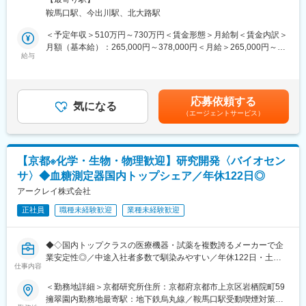
変更の範囲：会社の定める業務
遺伝子検査システムに関する開発から薬事対応までを一貫して担
プログラムの企画・実行・改善に携わることができます。
鞍馬口駅、今出川駅、北大路駅
当していただきます。
研究開発部門の社員一人ひとりの成長を支えると同時に、人材育
・遺伝子検査システムの開発業務
＜予定年収＞510万円～730万円＜賃金形態＞月給制＜賃金内訳＞
成の仕組みづくりそのものをリードできる点が大きな特長です。
└ 仕様書などの各種ドキュメント作成
月額（基本給）：265,000円～378,000円＜月給＞265,000円～
└ 試薬の処方検討・評価
給与
378,000円＜昇給有無＞有＜残業手当＞有＜給与補足＞■昇給／年
■組織構成：
└ 関連部門（開発・製造・品質等）との調整
1回（5月）■賞与／年2回（7月、12月） ※昨年度実績※お住まいか
チームは3名体制で構成されており、メンバーはいずれも元研究開
・薬事申請業務
ら職場まで2時間以上かかり、引越しをされる場合は引っ越し費用
発担当者です。高い専門知識を有する一方で、研修体制の構築と
└ 製造販売承認申請書の作成
の負担は御座います。実費負担となります。礼金が15万（単
いう点ではまだ発展途上の段階にあります。
応募依頼する
└ 当局審査への対応
気になる
身）、25万（家族帯同）、仲介手数料家賃1ヶ月分も会社負担と
そのため本ポジションには、研修領域の「責任者」としてチーム
（エージェントサービス）
・既存製品の仕様追加・変更対応
なります。賃金はあくまでも目安の金額であり、選考を通じて上
をリードすることも重要なミッションとなります。
└ 仕様追加・変更に伴う各種手続き、申請対応
下する可能性があります。月給(月額)は固定手当を含めた表記で
す。
■部門について：
研究開発だけでなく、製品化・上市に不可欠な薬事プロセスまで
当社研究開発部門には、機械設計、電気回路設計、組み込みのエ
【京都※化学・生物・物理歓迎】研究開発〈バイオセン
関与できるポジションです。
ンジニアの他に化学、物理学、生化学、分子生物学、免疫化学
サ〉◆血糖測定器国内トップシェア／年休122日◎
等、様々な専門性を持った社員が在籍しています。
■キャリアパス：
アークレイ株式会社
スペシャリストとして専門性を高める道、またはマネジメントと
正社員
職種未経験歓迎
業種未経験歓迎
してチームを牽引する道など、複数のキャリアパスを用意してい
変更の範囲：会社の定める業務
ます。
ご本人の希望や適性を尊重しながら、柔軟にキャリアステップを
◆◇国内トップクラスの医療機器・試薬を複数誇るメーカーで企
描ける環境が整っており、長期的な視点で成長・活躍していただ
業安定性◎／中途入社者多数で馴染みやすい／年休122日・土日
くことが可能です。
仕事内容
祝休・残業20時間以内／家族・住宅手当などの福利厚生充実／グ
ローバルに活躍中◆◇
＜勤務地詳細＞京都研究所住所：京都府京都市上京区岩栖院町59
■組織について
擁翠園内勤務地最寄駅：地下鉄烏丸線／鞍馬口駅受動喫煙対策：
チームは19名体制で構成されています。