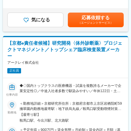
る当社の中核事業を技術面から支えていただきます。
アイデアをすぐに共有・議論できる環境が整っています。
1回（5月）■賞与／年2回（7月、12月） ※昨年度実績※お住まいか
日常的にコミュニケーションが活発で、連携の取りやすさが業務
ら職場まで2時間以上かかり、引越しをされる場合は引っ越し費用
1．試薬の処方設計・改良開発（コア業務）
のスピードと質を高める仕組みとなっています。
の負担は御座います。実費負担となります。礼金が15万（単
応募依頼する
・新規製品開発における試薬組成の検討、配合最適化、処方設計
気になる
身）、25万（家族帯同）、仲介手数料家賃1ヶ月分も会社負担と
（エージェントサービス）
・既存製品の仕様追加・性能改善・安定性向上を目的とした改良
■アークレイGについて：
なります。賃金はあくまでも目安の金額であり、選考を通じて上
開発
アークレイは、医療現場に新たな診断技術、検査を提供すること
下する可能性があります。月給(月額)は固定手当を含めた表記で
・評価結果に基づく処方設計および設計変更の実行
で、ミッションである「新しい科学技術への挑戦を通じて、世界
す。
・量産・製造条件を見据えた処方設計、スケールアップ対応
中の人びとの健康な生活に貢献する」を実現すべく日々活動して
【京都※責任者候補】研究開発〈体外診断薬〉プロジェ
います。
クトマネジメント／トップシェア臨床検査装置メーカ
2．多職種連携による製品化推進
糖尿病検査装置の分野で国内トップクラスの地位を築いている当
ー
・機械・ソフトウェア・品質・製造部門、ならびに原材料メーカ
社ですが、一方で海外に向けても精力的に医療機器の販売を続け
ーや共同研究先との連携
てまいりました。グローバルの拠点数も18か国46拠点となり、世
アークレイ株式会社
・製品要件・品質要件・量産性を踏まえた課題設定および解決
界120か国以上でアークレイの製品が活躍し、売上高の約60％は
正社員
海外での売上となっております。
3．品質・規制対応を見据えた開発
・試薬の精度・再現性・信頼性を担保する評価系の構築
変更の範囲：会社の定める業務
◆◇国内トップクラスの医療機器・試薬を複数誇るメーカーで企
・QMS／GMPに準拠した開発プロセスの実行
業安定性◎／中途入社者多数で馴染みやすい／年休122日・土日
・国内外規制を見据えた設計変更・品質対応
仕事内容
祝休・残業20時間以内／家族・住宅手当などの福利厚生充実／グ
ローバルに活躍中◆◇
試薬開発の上流から下流（量産・上市）まで一貫して携われるた
＜勤務地詳細＞京都研究所住所：京都府京都市上京区岩栖院町59
め、自身の仕事が世界中の医療現場に直接貢献している手応えを
擁翠園内勤務地最寄駅：地下鉄烏丸線／鞍馬口駅受動喫煙対策：
■職務内容：
勤務地
実感できるポジションです。
屋内全面禁煙変更の範囲：会社の定める事業所
【最寄り駅】
自社の体外診断用医薬品の開発において、責任者としてプロジェ
鞍馬口駅、今出川駅、北大路駅
クト全体のマネジメントをお任せします。
■キャリアパス：
現在は2チーム全体を1名のリーダーが統括していますが、今後の
専門性を追求するスペシャリストとしてのキャリア、またはマネ
＜予定年収＞900万円＜賃金形態＞月給制＜賃金内訳＞月額（基