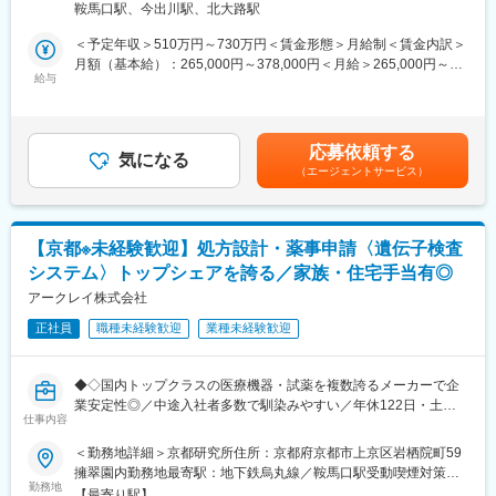
◎機械、電気、試薬、ソフトが1つの大きなチームで知識を補い合
鞍馬口駅、今出川駅、北大路駅
リキュラムおよび研修プログラムの企画・立案・構築を担ってい
うので知識幅が広がります。
ただきます。
＜予定年収＞510万円～730万円＜賃金形態＞月給制＜賃金内訳＞
◎製品単位で担当を持ち、上流～下流まで一貫して関われること
単発の研修設計にとどまらず、自ら考え、成長のために主体的に
月額（基本給）：265,000円～378,000円＜月給＞265,000円～
ができます。
行動できる人材を育成することを目指し、研修体系の設計から運
給与
378,000円＜昇給有無＞有＜残業手当＞有＜給与補足＞■昇給／年
◎決められた仕様通りの開発をただ行うのではなく、自らが考
用、維持・改善までを一貫して担当します。
1回（5月）■賞与／年2回（7月、12月） ※昨年度実績※お住まいか
え・開発できる環境です。
研究開発人材の成長を中長期的に支える、人材育成の基盤づくり
ら職場まで2時間以上かかり、引越しをされる場合は引っ越し費用
◎医療検査機器に求められる、高信頼性の開発経験を積むことが
を担うポジションです。
の負担は御座います。実費負担となります。礼金が15万（単
できます。
応募依頼する
気になる
身）、25万（家族帯同）、仲介手数料家賃1ヶ月分も会社負担と
◎ユーザーが直接操作するUI設計にも関われるため、ユーザー視
（エージェントサービス）
■業務詳細：
なります。賃金はあくまでも目安の金額であり、選考を通じて上
点を取り入れた開発に携われます。
・研究開発を担う社員向けの教育カリキュラム、研修プログラム
下する可能性があります。月給(月額)は固定手当を含めた表記で
の企画
す。
■キャリアパス：
・研修教材の作成および研修の運営
メンバーからシニア層まで幅広く募集しており、これまでのご経
【京都※未経験歓迎】処方設計・薬事申請〈遺伝子検査
・受講者の進捗管理およびフィードバック、技能・知識の定期評
験や今後のキャリア志向に応じて、担当ミッションを設定しま
システム〉トップシェアを誇る／家族・住宅手当有◎
価
す。
・教育カリキュラム・研修プログラムの改善および高度化
アークレイ株式会社
スペシャリストやマネジメントの立場など、希望を尊重したキャ
・研究開発現場の育成・人材ニーズを踏まえた採用活動への参画
リアステップとなるよう、柔軟に対応できる環境が整っていま
正社員
職種未経験歓迎
業種未経験歓迎
（人事採用チームとの連携、求職者スクリーニング・面接への関
す。
与 等）
■当社について：
◆◇国内トップクラスの医療機器・試薬を複数誇るメーカーで企
■ポジション魅力：
当社は、医療用分析装置と体外診断用医薬品のメーカーです。特
業安定性◎／中途入社者多数で馴染みやすい／年休122日・土日
研究開発チームは、「機械」「電気」「試薬」「ソフトウェア」
仕事内容
に、糖尿病検査装置の分野では国内トップクラスの地位を築いて
祝休・残業20時間以内／家族・住宅手当などの福利厚生充実／グ
それぞれの専門家が一つの大きなチームとして連携しながら開発
います。当社の製品は世界100か国以上で活躍。海外売上比率約
ローバルに活躍中◆◇
＜勤務地詳細＞京都研究所住所：京都府京都市上京区岩栖院町59
に取り組む体制です。
60％、社内のグローバル化も進行中です。
擁翠園内勤務地最寄駅：地下鉄烏丸線／鞍馬口駅受動喫煙対策：
育成チームは、そうした多様な専門領域を横断し、リーダー層か
■業務内容：
勤務地
屋内全面禁煙変更の範囲：会社の定める事業所
らマネジメント層まで、幅広い職種・年齢層に向けた教育・育成
【最寄り駅】