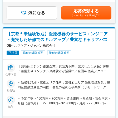
当ポジションでは自社プロダクト（アプリケーション・IoT機器）
場まで2時間以上かかり、引越しの場合は引っ越し費用を会社負担
ミュニケーションを取り業務いただくことが可能です。
のセキュリティ品質向上のため、以下の業務を担当いただきま
いたします。礼金が15万（単身）、25万（家族帯同）、仲介手数
応募依頼する
す。
気になる
料家賃1ヶ月分も会社負担となります。尚、社宅適用となった場合
■研究所について
（エージェントサービス）
（1）脆弱性診断業務
は、適用が異なります。賃金はあくまでも目安の金額であり、選
京都市営地下鉄・鞍馬口駅から徒歩5分。室町時代から伝わる日本
Webアプリケーション／スマートフォンアプリの脆弱性診断
考を通じて上下する可能性があります。月給(月額)は固定手当を含
庭園「擁翠園（ようすいえん）」の中に京都研究所があります。
IoTデバイス・組込み向けセキュリティ診断（ファームウェア解
めた表記です。
析、通信解析など）
変更の範囲：会社の定める業務
【京都＊未経験歓迎】医療機器のサービスエンジニア
～充実した研修でスキルアップ／豊富なキャリアパス
（2）ペネトレーションテスト（侵入テスト）
外部・内部ネットワークに対するペンテスト
GEヘルスケア・ジャパン株式会社
攻撃シナリオ作成、証跡取得、改善提案
正社員
職種未経験歓迎
業種未経験歓迎
（3）診断結果の報告・改善提案
報告書作成および改善提案
【発明家エジソン創業企業／英語力不問／充実した１次受け体制
セキュリティレビュー・設計段階でのアドバイザリ
／整備士やメンテナンス経験者が活躍中／全国47拠点／グローバ
仕事内容
ルトップシェアの最先端医療機器メーカー】
（4）セキュリティ対策の企画・技術調査
■業務内容：
＜勤務地詳細＞京都エリア住所：京都府エリア 受動喫煙対策：屋
最新の攻撃手法や脆弱性情報の調査
医療画像診断装置（CT,MRI）、超音波診断装置や麻酔器
内全面禁煙変更の範囲：会社の定める事業所（リモートワーク含
（LCS）、生体モニターを展開する同社のサービスステーション
勤務地
む）
■魅力ポイント：
の一員として、下記のような業務をお任せします。
◎自社プロダクトのセキュリティを上流から改善できる
＜予定年収＞450万円～700万円＜賃金形態＞月給制＜賃金内訳＞
・医療装置の保守 修理、点検等メンテナンス
単なる脆弱性診断にとどまらず、設計・開発プロセスそのものへ
月額（基本給）：225,000円～325,000円＜月給＞225,000円～
・機器導入後の技術支援や購入前後のサポート
の改善提案から関与可能。プロダクトの企画段階からセキュリテ
給与
325,000円＜昇給有無＞有＜残業手当＞有＜給与補足＞※過去のご
・技術的な問い合わせ対応
ィの視点を組み込み、本質的な安全性向上に貢献できる環境で
経験・スキルにより検討いたします。■昇給：年1回（4月） ■賞
※マニュアルは英語ですが、翻訳サービスを用いたり、技術力を身
す。
与：年3回（季節賞与7月・12月、業績賞与翌年3月） 賃金はあく