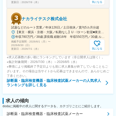
気になる
更新日：
2026/7/9（木）
ナカライテスク株式会社
試薬などのルート営業／年休126日／土日祝休／賞与5カ月分超
【東京・横浜・京都・大阪／転勤なし】U・Iターン歓迎■東京営業所東京都新宿区百人町2-19-13＜アクセス＞JR「新大久保駅」から徒歩6分■横浜営業所神奈川県横浜市中区太田町6-84-2 大樹生命横浜桜木町ビル1F＜アクセス＞横浜高速鉄道「馬車道駅」から徒歩3分JR「桜木町駅」から徒歩7分■本社営業所（京都市）京都市中京区二条通烏丸西入東玉屋町498＜アクセス＞地下鉄 烏丸線「烏丸御池駅」から徒歩5分■大阪営業所大阪府吹田市出口町4-1＜アクセス＞JR「吹田駅」から徒歩8分※原則、転居を伴う転勤はありません。※受動喫煙対策：屋内全面禁煙（屋上に喫煙スペースあり）
年収780万円／38歳 課長職 経験16年 年収550万円／30歳 ルート営業職 経験8年
掲載予定期間：
2026/6/1（月）
〜
2026/8/30（日）
気になる
更新日：
2026/7/1（水）
※求人応募数の多い順にランキングしています（非公開求人は除く）。
※集計対象期間：2026/7/30（木）～2026/8/5（水）
※事情により掲載終了予定日よりも前に求人募集が終了していることもご
ざいます。その場合は当サイトから応募はできませんので、あらかじめご
了承ください。
診断薬・臨床検査機器・臨床検査試薬メーカー
の人気求人
ランキングを詳しく見る
求人の傾向
dodaに掲載中の求人に関するデータを、カテゴリごとにご紹介します。
診断薬・臨床検査機器・臨床検査試薬メーカー