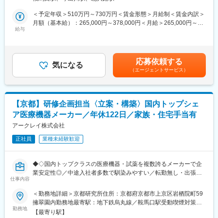
業務をお任せします。
ら、専門性をさらに高めることができます。
フェーズごとに分業ではなく、製品単位で担当を持つ開発スタイ
◎海外拠点との連携機会も豊富で、製造移管時などには英語での
＜予定年収＞510万円～730万円＜賃金形態＞月給制＜賃金内訳＞
ルのため、開発の上流設計から下流工程まで一貫して関わること
オンラインミーティングを実施。希望に応じて1か月単位の短期海
月額（基本給）：265,000円～378,000円＜月給＞265,000円～
が可能です。
給与
外出張制度もあり、グローバルなスキルを磨ける環境です。
378,000円＜昇給有無＞有＜残業手当＞有＜給与補足＞■昇給／年
入社後は、設計の一部からスタートし、検証・デバッグまでの一
1回（5月）■賞与／年2回（7月、12月） ※昨年度実績※お住まいか
連の流れを経験していただきます。
■組織構成：
ら職場まで2時間以上かかり、引越しをされる場合は引っ越し費用
・研究開発チームは、「機械・電気・試薬・ソフトウェア」の各
の負担は御座います。実費負担となります。礼金が15万（単
応募依頼する
■開発対象：
気になる
分野の専門人材が一体となった横断型の体制で開発・設計を行っ
身）、25万（家族帯同）、仲介手数料家賃1ヶ月分も会社負担と
（エージェントサービス）
尿検査・血液検査・口腔内検査などに用いられる医療用検査装置
ています。
なります。賃金はあくまでも目安の金額であり、選考を通じて上
が中心です。
・本ポジションが所属する試薬開発（化学分野）チームは計15名
下する可能性があります。月給(月額)は固定手当を含めた表記で
検査には光の技術を使用します。青→赤、黄色→紫のような検体
で構成されており、担当製品ごとに5名チームと10名チームの2チ
す。
の色変化を正確にセンシングできるかが重要となるため、フォト
ーム体制で業務を推進しています。
【京都】研修企画担当〈立案・構築〉国内トップシェ
ダイオード素子のほか、カメラを使った認識にも取り組んでいま
・メンバーは20代から50代までと年齢層も幅広く、経験豊富なベ
ア医療機器メーカー／年休122日／家族・住宅手当有
す。
テランと若手がバランスよく活躍しています。
アークレイ株式会社
■業務詳細：
変更の範囲：会社の定める業務
正社員
業種未経験歓迎
ご志向・スキルに応じて、以下のような幅広い業務に携わってい
ただきます。
・設計仕様書の作成
◆◇国内トップクラスの医療機器・試薬を複数誇るメーカーで企
・コーディングおよび実装
業安定性◎／中途入社者多数で馴染みやすい／転勤無し・出張無
・ベンダーコントロール
仕事内容
し／年休122日・土日祝休・残業ほぼ無し／家族・住宅手当有り
・最終アウトプットの検証・評価
◆◇
＜勤務地詳細＞京都研究所住所：京都府京都市上京区岩栖院町59
・プロジェクトマネジメント（製品企画～結果取りまとめ）
擁翠園内勤務地最寄駅：地下鉄烏丸線／鞍馬口駅受動喫煙対策：
■業務概要：
勤務地
屋内全面禁煙変更の範囲：会社の定める事業所
■働く魅力：
【最寄り駅】
研究開発部門の社員育成を目的として、技術研修を中心としたカ