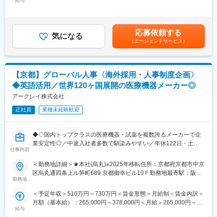
給与
378,000円＜昇給有無＞有＜残業手当＞有＜給与補足＞■昇給／年
務が中心です。
1回（5月）■賞与／年2回（7月、12月） ※昨年度実績※お住まいか
■使用言語/環境：
実際のオペレーション業務は基本的に担当者が行うため、ご自身
ら職場まで2時間以上かかり、引越しをされる場合は引っ越し費用
・インフラ：AWS
で手を動かして制作作業を行うことは原則ありません。
の負担は御座います。実費負担となります。礼金が15万（単
・言語：C#,Kotlin,Swift,Dart ,Objective-C
応募依頼する
本ポジションでは、DTPの基礎知識を活かしながら、品質・納
気になる
身）、25万（家族帯同）、仲介手数料家賃1ヶ月分も会社負担と
・フレームワーク： .NET
（エージェントサービス）
期・全体最適を意識したディレクションを担っていただくことを
なります。賃金はあくまでも目安の金額であり、選考を通じて上
・データベース：MySQL,PostgreSQL,SQLite,SQL Server
期待しています。
下する可能性があります。月給(月額)は固定手当を含めた表記で
・コード管理：GitHub
また、今後CMS導入や文書制作フローの見直しなど、業務改善・
す。
・コミュニケーション： Slack,Teams
効率化の推進にも携わっていただきます。
【京都】グローバル人事〈海外採用・人事制度企画〉
■組織構成：
◆英語活用／世界120ヶ国展開の医療機器メーカー◎
■業務詳細：
現在、正社員が５名、契約社員が２名の７名体制です。（その
●取扱説明書など文書作成に関するディレクション業務
アークレイ株式会社
他、数名の派遣社員さんにもサポートいただいています）
●文書作成のための作業切り出し、工程設計、作業手配
正社員
業種未経験歓迎
●PRJ進捗管理、品質確認、関係者との調整
変更の範囲：会社の定める業務
●開発担当者や関係部署との打ち合わせ、ヒアリング
●制作業務における運用改善、効率化の検討
◆◇国内トップクラスの医療機器・試薬を複数誇るメーカーで企
●CMS導入・活用、Webマニュアル化を見据えた業務整理・推進
業安定性◎／中途入社者多数で馴染みやすい／年休122日・土日
※DTPの基礎知識は、制作実務そのものではなく、担当者への指示
仕事内容
祝休・残業20時間以内／家族・住宅手当などの福利厚生充実／グ
や品質確認、ディレクション業務に活かしていただく想定です。
ローバルに活躍中◆◇
＜勤務地詳細＞★本社(烏丸)※2025年移転住所：京都府京都市中京
区烏丸通四条上ル笋町689 京都御幸ビル10Ｆ勤務地最寄駅：阪急
■魅力ポイント：
■業務内容：
勤務地
京都線／烏丸駅受動喫煙対策：屋内全面禁煙変更の範囲：会社の
・自社製品の文書作成業務に携われる点
アークレイ海外グループ会社における人材採用および人事制度の
定める事業所
・文書作成に必要な知識を積極的に学ぶ機会が多い点
＜予定年収＞510万円～730万円＜賃金形態＞月給制＜賃金内訳＞
企画・運用をお任せします。各国の現地マネジメントや人事担当
・開発担当者との距離が近く、意思疎通を図りやすい点
月額（基本給）：265,000円～378,000円＜月給＞265,000円～
者と協業しながら、グローバルな視点で人事施策を推進いただく
・管理業務の経験を積める点
給与
378,000円＜昇給有無＞有＜残業手当＞有＜給与補足＞■昇給／年
ポジションです。