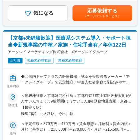
す。年齢は２０代から50代までほぼ均等に揃っています。社員の
ト、本社工場での製品開発・改良、サービス体制の仕組み作りな
ヶ月程度／年（業績による）※入社1年目の賞与は1回となりま
中には関東などの出身者もおり、働きやすさと技術力・実績など
ど積極的なキャリア構築が可能です。
す。賃金はあくまでも目安の金額であり、選考を通じて上下する
応募依頼する
に魅力を感じ全国の機電メーカーなどからエンジニアが入社して
気になる
可能性があります。月給(月額)は固定手当を含めた表記です。
（エージェントサービス）
います。
変更の範囲：会社の定める業務
■働きやすい環境：
当社は2019年に社員の心身の健康に寄り添う経営を行う企業に与
【京都※未経験歓迎】医療系システム導入・サポート担
えられる「健康経営優良企業」に認定されました。実際の会社全
当◆新規事業の中核／家族・住宅手当有／年休122日
体の月平均残業は3.1時間、フレックスタイム制や時間単位の有
給、技術者にも在宅勤務を採用しています。来年にはくるみんを
アークレイマーケティング株式会社 ※アークレイグループ
取得予定です。今後はBCP対応を進め、労働環境をより良くして
正社員
職種未経験歓迎
業種未経験歓迎
いきます。具体的には福利厚生や待遇の改善を行ったり、確定拠
出型年金の金額も上げたいと考えています。また、女性技術者も
全体で7名在籍しており、育休産休をしっかりとって復帰していま
◆◇国内トップクラスの医療機器・試薬を複数誇るメーカー「ア
す。
ークレイグループ」で安定性◎／中途入社者多数で馴染みやすい
仕事内容
／教育・研修体制豊富／年休122日・土日祝休／家族・住宅手当
■スキルアップできる環境：
有り◆◇
＜勤務地詳細＞京都研究所住所：京都府京都市上京区岩栖院町(が
開発メーカーとして常に安定した技術力が発揮できるよう、社員
んすいんちょう)59擁翠園(ようすいえん)内 勤務地最寄駅：京都市
への学習の機会は積極的に提供していただけます。毎月座学での
■出向先(ユニバーサルヘルスウェア有限会社)：
勤務地
営地下鉄 烏丸線線／鞍馬口駅受動喫煙対策：屋内全面禁煙変更の
勉強会を開催しており、オフィス内には業界情報に関する定期刊
【最寄り駅】
アークレイマーケティング株式会社のグループ会社として、ソフ
範囲：会社の定める事業所
行は常時複数部置いてあります。デスクも社員同士がオープンに
鞍馬口駅、北大路駅、今出川駅
トウェア開発およびWebサービスの構築を行っています。
会話できる空間になっており、それぞれが意見交換し合いながら
＜予定年収＞370万円～470万円＜賃金形態＞月給制＜賃金内訳＞
業務を進められます。
■業務内容（臨床検査情報システムの導入・サポート）：
月額（基本給）：215,500円～270,000円＜月給＞215,500円～
病院の検査室にて勤務されている臨床検査技師の方々と直接打ち
給与
270,000円＜昇給有無＞有＜残業手当＞有＜給与補足＞■昇給／年
合わせを行い、自社製品である臨床検査情報システムの導入支援