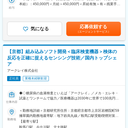
開発体制強化を見据え、本ポジションが取りまとめ役の一翼を担
ジメントとして組織やプロジェクトを牽引するキャリアなど、多
本給）：450,000円＜月給＞450,000円＜昇給有無＞有＜残業手当
い、2名体制で組織とプロジェクトをリードしていく想定です。
給与
様なキャリアパスを用意しています。ご本人の志向や適性を尊重
＞有＜給与補足＞■昇給／年1回（5月）■賞与／年2回（7月、12
しながら、柔軟にキャリアステップを設計できる環境が整ってお
月） ※昨年度実績※お住まいから職場まで2時間以上かかり、引越
■業務内容：
り、長期的な視点で成長・活躍いただくことが可能です。
しをされる場合は引っ越し費用の負担は御座います。実費負担と
入社後は、当社の研究開発の全体像を把握いただくため、商品開
なります。礼金が15万（単身）、25万（家族帯同）、仲介手数料
応募依頼する
発に関わる一連の業務フローや各部門の役割への理解を深めてい
気になる
■ポジションの魅力：
家賃1ヶ月分も会社負担となります。賃金はあくまでも目安の金額
（エージェントサービス）
ただきます。
◎大学との共同研究が多く、最先端の知見や技術に触れながら、
であり、選考を通じて上下する可能性があります。月給(月額)は固
ただし、ご自身が実務として開発作業を担うことはほぼなく、主
専門性をさらに高めることができます。
定手当を含めた表記です。
なミッションは以下のような責任者視点での業務となります。
◎海外拠点との連携機会も豊富で、製造移管時などには英語での
オンラインミーティングを実施。
【京都】組み込みソフト開発＜臨床検査機器＞検体の
▽プロジェクト全体の管理
◎希望に応じて1か月単位の短期海外出張制度もあり、実務を通じ
反応を正確に捉えるセンシング技術／国内トップシェ
└進捗管理
てグローバルなスキルを磨ける環境です。
ア
└予算面の管理
└ピープルマネジメント
変更の範囲：会社の定める業務
アークレイ株式会社
└製造部門や販売部門など他部門との調整
正社員
業種未経験歓迎
■試薬開発チームの具体的な業務内容：
・体外診断用医薬品の開発
◆◇糖尿病の血液検査といえば「アークレイ」／メカ・エレキ・
・臨床検査手法の開発
試薬とワンチームで協力／医療機器は2030年に世界で100兆円予
仕事内容
測の成長市場／従業員約半数がグローバル人材／海外売上比率高
■魅力ポイント：
◆◇
◎ご自身が定めた開発方針が、120ヵ国以上で使用される製品と
＜勤務地詳細＞京都研究所住所：京都府京都市上京区岩栖院町59
して世界の医療現場を支えるポジションです。スケールの大きな
擁翠園内勤務地最寄駅：地下鉄烏丸線／鞍馬口駅受動喫煙対策：
■業務内容：
勤務地
プロジェクトマネジメントに携われる点が大きな魅力です。
屋内全面禁煙変更の範囲：会社の定める事業所
【最寄り駅】
同社製の臨床検査機器に搭載されるマイコンのソフトウェア開発
◎大学との共同研究が多数あり、最先端の知見や技術に触れなが
鞍馬口駅、今出川駅、北大路駅