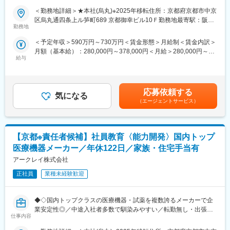
・海外での展示会、イベント、代理店会議などの運営サポート
＜勤務地詳細＞★本社(烏丸)※2025年移転住所：京都府京都市中京
・受発注システムに関する運用支援、および社内各部署との調整
■採用背景：
区烏丸通四条上ル笋町689 京都御幸ビル10Ｆ勤務地最寄駅：阪急
・物流/品質管理に関わる管理運営業務
海外事業の拡大に伴い、各国拠点および販売代理店に対する営業
勤務地
京都線／烏丸駅受動喫煙対策：屋内全面禁煙変更の範囲：会社の
・ISO監査対応に向けた手順書作成や運用整備
支援体制の強化を進めています。
定める事業所
＜予定年収＞590万円～730万円＜賃金形態＞月給制＜賃金内訳＞
・海外拠点/関係部門との連携による業務改善や課題解決
市場環境や販売課題を踏まえながら、海外グループ会社の担当者
月額（基本給）：280,000円～378,000円＜月給＞280,000円～
・海外市場向けの商品プロモーション支援
と連携し、各拠点の販売活動をより力強く推進していくため、新
給与
378,000円＜昇給有無＞有＜残業手当＞有＜給与補足＞■昇給／年
たなメンバーを募集します。
1回（5月）■賞与／年2回（7月、12月） ※昨年度実績※お住まいか
■業務の特徴：
ら職場まで2時間以上かかり、引越しをされる場合は引っ越し費用
各国の営業活動をよりスムーズに進めるために、状況を整理し、
■業務概要：
の負担は御座います。実費負担となります。礼金が15万（単
関係者と連携しながら、より良い運用や仕組みを形にしていくこ
アークレイの海外事業拡大を支えるポジションとして、海外事業
応募依頼する
気になる
身）、25万（家族帯同）、仲介手数料家賃1ヶ月分も会社負担と
とが期待されるポジションです。
を展開するグループ会社の担当者と連携し、販売代理店の営業活
（エージェントサービス）
なります。賃金はあくまでも目安の金額であり、選考を通じて上
複数ある業務領域をローテーションしながら、海外ビジネス全体
動を支援しながら、各国市場での売上向上を多角的に推進してい
下する可能性があります。月給(月額)は固定手当を含めた表記で
への理解を深めていただくことができます。
ただきます。
す。
■組織について：
【京都※責任者候補】社員教育〈能力開発〉国内トップ
本ポジションでは、まずは国内勤務でスタートいただき、海外各
人数：10名体制（外国籍のメンバーも活躍中）
国の市場動向や販売状況を把握し、各拠点・代理店の販売活動を
医療機器メーカー／年休122日／家族・住宅手当有
年齢層：若手からベテランまでバランスよく在籍しています
円滑に進めるための後方支援を担当いただきます。
アークレイ株式会社
新卒、社内異動、中途入社の方など多様なキャリアのメンバーが
将来的には、担当エリアや事業状況、適性に応じて、海外出張や
活躍しています。
海外勤務に挑戦いただく可能性もあります。
正社員
業種未経験歓迎
チームMTGや上長との1on1を実施し、連携を取りながら業務を進
めており、日常的に情報共有・相談ができる環境が整っていま
■業務詳細：
す。
◆◇国内トップクラスの医療機器・試薬を複数誇るメーカーで企
・海外各国の市場分析および販売支援施策の立案
業安定性◎／中途入社者多数で馴染みやすい／転勤無し・出張無
・海外グループ会社と連携した販売活動の推進
仕事内容
変更の範囲：会社の定める業務
し／年休122日・土日祝休・残業ほぼ無し／家族・住宅手当有り
・販売代理店のフォロー・サポート
◆◇
・既存商品の仕様追加・改善に関する企画立案