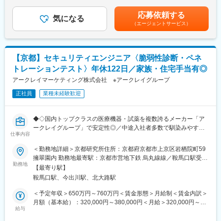
アパスを用意しており、ご自身の希望を尊重したキャリアステッ
ら職場まで2時間以上かかり、引越しをされる場合は引っ越し費用
・ISO13485およびQMS要求事項への適合性確認
プとなるよう、柔軟に対応できる環境が整っています。
の負担は御座います。実費負担となります。礼金が15万（単
応募依頼する
・設計変更時のQMS観点での確認・管理
気になる
身）、25万（家族帯同）、仲介手数料家賃1ヶ月分も会社負担と
（エージェントサービス）
・品質関連文書（手順書・記録類）の整備・管理
■各種手当：
なります。賃金はあくまでも目安の金額であり、選考を通じて上
・QMSの運用、改善、維持活動
・家族手当、住宅手当あり（支給条件あり）
下する可能性があります。月給(月額)は固定手当を含めた表記で
まずは設計品質を中心にご担当いただきますが、将来的には QMS
・入社時、京都に引越しが必要な方には礼金・引越代の補助を行
す。
全体の改善・運用、品質保証領域全体を横断的に担っていただく
う制度をご活用いただけます。
【京都】セキュリティエンジニア〈脆弱性診断・ペネ
ことを期待しています。
トレーションテスト〉年休122日／家族・住宅手当有◎
医療機器・体外診断薬に求められる安全性・有効性・機能性を、
■当社について：
仕組みとして保証するQAとして、専門性の高いメンバーと協働し
アークレイマーケティング株式会社 ※アークレイグループ
当社は、医療用分析装置と体外診断用医薬品のメーカーです。特
ながら、アークレイグループの品質保証体制を構築していただき
に、糖尿病検査装置の分野では国内トップクラスの地位を築いて
正社員
業種未経験歓迎
ます。
います。当社の製品は世界100か国以上で活躍。海外売上比率約
60％、社内のグローバル化も進行中です。
■チームメンバーについて：
◆◇国内トップクラスの医療機器・試薬を複数誇るメーカー「ア
・16名体制のチームで構成されています
変更の範囲：会社の定める業務
ークレイグループ」で安定性◎／中途入社者多数で馴染みやすい
仕事内容
／教育・研修体制豊富／年休122日・土日祝休／家族・住宅手当
■キャリアパス：
有り◆◇
＜勤務地詳細＞京都研究所住所：京都府京都市上京区岩栖院町59
スペシャリストや、マネジメントの立場など、さまざまなキャリ
擁翠園内 勤務地最寄駅：京都市営地下鉄 烏丸線線／鞍馬口駅受動
アパスを用意しており、ご自身の希望を尊重したキャリアステッ
■出向先(ユニバーサルヘルスウェア有限会社)：
勤務地
喫煙対策：屋内全面禁煙変更の範囲：会社の定める事業所
プとなるよう、柔軟に対応できる環境が整っています。
【最寄り駅】
医療機器メーカーであるアークレイが展開する検査機器・患者サ
鞍馬口駅、今出川駅、北大路駅
ポートツールを、ソフトウェア面で支える役割を持っており、グ
■その他：
ループのデジタルサービス提供において非常に重要なポジション
＜予定年収＞650万円～760万円＜賃金形態＞月給制＜賃金内訳＞
研究開発チームは「機械」「電気」「試薬」「ソフト」が1つの大
を占めています。
月額（基本給）：320,000円～380,000円＜月給＞320,000円～
きなチームとなり、横連携しながら開発設計をしています。設計
給与
380,000円＜昇給有無＞有＜残業手当＞有＜給与補足＞■昇給／年
品質管理のチームは、これらのチームと携わりながら業務を進め
■職務内容：
1回（5月）■賞与／年2回（7月、12月） ※昨年度実績※住居から職
ることになるので、製品や設計工程理解しやすく、それぞれとコ