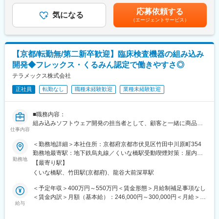
に着けることで自然と対応が可能になりますのでご安心くださ
までも目安の金額であり、選考を通じて上下する可能性がありま
い。
応募依頼する
◎IoT × アプリ開発という成長領域で経験を積むことができる
気になる
す。月給(月額)は固定手当を含めた表記です。賃金はあくまでも目
■就業環境：年間を通しての残業時間は平均して30～40時間とな
（エージェントサービス）
IoTデバイスとアプリケーションが連携するプロダクトを対象とし
安の金額であり、選考を通じて上下する可能性があります。月給
っており、夜間の対応につきましては月1, 2回のペースです。一次
たため、
(月額)は固定手当を含めた表記です。
対応はコールセンターが行い、現場での対応が必要な場合のみ、
成長分野ならではの幅広い最新技術に触れながら、実践的なセキ
夜間出勤をします。夜間・休日の出勤はスキルを備えられたこと
ュリティ経験を積むことができます。
【京都/転勤無/第二新卒歓迎】臨床検査機器の組み込み
が確認できたのちに入ることになりますので、新人の内から対応
を求められることはありません。
開発◆フレックス・くるみん認定で働きやすさ◎
◎高度セキュリティ資格保有者が活躍できる環境
■サポート体制：不明な点は本部アプリケーションエンジニアおよ
テラメックス株式会社
高度セキュリティ資格保有者が活躍しており、専門知識を正当に
びテクニカルサポートエンジニアがいるため、最初は専門的な知
評価され、レベルの高い議論・改善を推進できる技術志向の環境
識はそこまで持っていなくても大丈夫です。スキルを備えたあと
正社員
転勤なし
職種未経験歓迎
業種未経験歓迎
が整っています。
は土日（当番制）に呼び出しはありますが一次対応はコールセン
ターが行い、現場での対応が必要な場合のみ、出勤します。また
■組織構成：
■職務内容：
呼び出し手当、待機手当、時間外出勤手当などはしっかり完備さ
主にプロダクト開発を行うメンバー正社員14名のチームとなりま
組み込みソフトウェア開発の担当者として、顧客と一緒に商品仕
れております。
す。
仕事内容
様を試行錯誤しながら作成し、新機構・アイデアの発案から決
■研修制度：各営業所の先輩社員とOJT形式で半年～1年程度かけ
１フロアで他チームもいる環境であり、アークレイグループ開発
定、開発、設計、評価、量試などをお任せします。
て育成を行います。過去にも未経験の方も多く入社していますの
＜勤務地詳細＞本社住所：京都府京都市伏見区竹田中川原町354
部門も同拠点勤務となるため、部門を超えたコミュニケーション
でご安心ください。
勤務地最寄駅：地下鉄烏丸線／くいな橋駅受動喫煙対策：屋内全
も取りやすい環境となります。
■同社の製品フロー：
■長期的な就業可能：現在は勤続年数20年と在籍している方も多
勤務地
面禁煙
【最寄り駅】
顧客から依頼された商品イメージを２～3年かけて、顧客と一緒に
数おり年齢層も20歳～50歳とバランスよく活躍しています。自己
変更の範囲：会社の定める業務
くいな橋駅、竹田駅(京都府)、龍谷大前深草駅
企画、そして弊社で機器開発/設計を行い、顧客評価承認後、弊社
都合の退職も3~5％と大手日系メーカーと同様に非常に長く働け
の責任のもと協力会社で量産化までを担当します。
る環境です。
＜予定年収＞400万円～550万円＜賃金形態＞月給制補足事項なし
■キャリアパス：機械だけでなく電気やIT・科学の知識も身に着け
＜賃金内訳＞月額（基本給）：246,000円～300,000円＜月給＞
■組織構成：
ることができます。エンジニアのキャリアパスは無限であり、社
給与
246,000円～300,000円＜昇給有無＞有＜残業手当＞有＜給与補足
ソフトウェア開発には６名男性２名女性の計８名が在籍していま
内公募制度によりサービスマネージャーとして現場のマネジメン
＞■昇給：年1回（5月）■賞与：年2回（6月・12月）※平均4.2～6