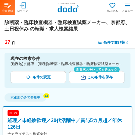
会員登録
ログイン
気になる
メニュー
診断薬・臨床検査機器・臨床検査試薬メーカー、京都府、
土日祝休み
の転職・求人検索結果
37
条件で並び替え
件
現在の検索条件
[勤務地]京都府 [業種]診断薬・臨床検査機器・臨床検査試薬メーカー-医薬品・医療機器・ライフサイエンス・医療系サービス [詳細条件](休日・働き方)土日祝休み
新着求人をいつでもチェック
条件の変更
この条件を保存
京都府
のみで募集中
NEW
経理／未経験歓迎／20代活躍中／賞与5カ月超／年休
126日
ナカライテスク株式会社