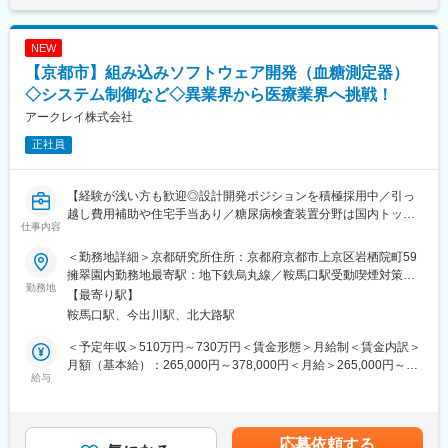
NEW
【京都市】組み込みソフトウェア開発（血糖測定器）
◇システム制御など◇異業界から医療業界へ挑戦！
アークレイ株式会社
正社員
【経験が浅い方も歓迎◎設計開発ポジションを積極採用中／引っ
越し費用補助や住宅手当あり／糖尿病検査装置分野は国内トップ
仕事内容
クラスシェア】
＜勤務地詳細＞京都研究所住所：京都府京都市上京区岩栖院町59
■職務内容：
擁翠園内勤務地最寄駅：地下鉄烏丸線／鞍馬口駅受動喫煙対策：
当社の製品である血糖測定器のソフトウェア開発をお任せいたし
勤務地
屋内全面禁煙変更の範囲：会社の定める事業所
【最寄り駅】
ます。
鞍馬口駅、今出川駅、北大路駅
＜具体的な業務内容＞
＜予定年収＞510万円～730万円＜賃金形態＞月給制＜賃金内訳＞
・電子部品（IC）の構成や製品の仕様を理解
月額（基本給）：265,000円～378,000円＜月給＞265,000円～
・要求仕様に沿ったコーディング
給与
378,000円＜昇給有無＞有＜残業手当＞有＜給与補足＞■昇給／年
・UI・通信（Bluetooth等）・アナログ測定のシステム制御
1回（5月）■賞与／年2回（7月、12月） ※昨年度実績※お住まいか
・設計仕様書の作成
ら職場まで2時間以上かかり、引越しをされる場合は引っ越し費用
・量産に向けての動きのサポート
の負担は御座います。実費負担となります。礼金が15万（単
応募依頼する
└移管先で製造ができるように製造設備の設定や準備を工場部門