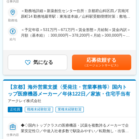
仕事内容
製薬会社になることが私たちのめざす未来です。日本・アメリ
を開発した製薬メーカー】
カ・カナダにおいて共同開発された日本初外用爪白癬治療剤「ク
■求人概要：
＜勤務地詳細＞新薬創生センター住所：京都府山科区四ノ宮南河
レナフィン」を、現在はアジアを中心に海外展開しています。
当社は1948年に財団法人理化学研究所を前身として設立された研
原町14 勤務地最寄駅：東海道本線／山科駅受動喫煙対策：敷地内
究開発型の製薬企業です。日本初の外用爪白癬治療剤「クレナフ
勤務地
全面禁煙変更の範囲：会社の定める事業所
■社風・風土：
ィン」、関節機能改善剤「アルツ」など日本初・世界初となるユ
＜予定年収＞531万円～671万円＜賃金形態＞月給制＜賃金内訳＞
同社の前身は大正9年に設立された理化学研究所。その頃から受け
ニークな製品の提供を通して、患者さんのクオリティ・オブ・ラ
月額（基本給）：300,000円～378,200円＜月給＞300,000円～
継がれた真摯で探究心旺盛な風土は今でも変わることはありませ
イフの向上に努め、人々がより良い人生を送るウェルビーイング
給与
378,200円＜昇給有無＞有＜残業手当＞有＜給与補足＞■上記年収
ん。また、人材育成にも力を入れており、「変革と創造への挑
への貢献に注力しています。本ポジションでは、生物系研究職と
構成：月給×12+賞与（6ヶ月分） ※別途 各種手当 残業手当等
戦」を念頭に、社員の意欲的な自己啓発に対しても、積極的にサ
して、新薬の研究開発をお任せいたします。
が支給。■備考：昇給年1回（4月）、賞与年2回（7月、12月
ポートしています。
※2021年度：6ヶ月分） 賃金はあくまでも目安の金額であり、選
■担当業務：
応募依頼する
気になる
考を通じて上下する可能性があります。月給(月額)は固定手当を含
変更の範囲：会社の定める業務
重点領域（免疫・炎症、感染症、神経）を中心にアンメットメデ
（エージェントサービス）
めた表記です。
ィカルニーズの高い疾患に対する創薬プロジェクトを創出し、薬
理リーダーとしてプロジェクトを牽引することを目的に下記業務
に従事して頂きます。
【京都】海外営業支援〈受発注・営業事務等〉国内ト
・創薬のアイデアを具現化し、提案してプロジェクト化させる
・in vitro及びin vivo薬効評価系を構築する
ップ医療機器メーカー／年休122日／家族・住宅手当有
・薬理試験を実施又は指示・監督し、結果の解釈及び今後の計画
アークレイ株式会社
を立案する
・研究開発計画書、試験報告書などの文書を作成する
正社員
職種未経験歓迎
業種未経験歓迎
・他部署と協議し、プロジェクトの全体方針策定に主体的に関わ
る
◆◇国内トップクラスの医療機器・試薬を複数誇るメーカーで企
業安定性◎／中途入社者多数で馴染みやすい／転勤無し・出張無
■戦略・ビジョン：
仕事内容
し／年休122日・土日祝休・残業20時間以下／家族・住宅手当有
最先端の製品で、『最優』の成果をつくる。世界に存在感を示す