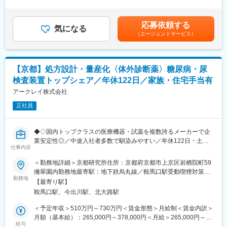
・安定的な業界×ビジネスモデルで腰を据えて長く勤めることがで
1回（5月）■賞与／年2回（7月、12月） ※昨年度実績※お住まいか
きる点
ら職場まで2時間以上かかり、引越しをされる場合は引っ越し費用
・海外グループ会社における採用戦略・手法の提案および採用活
の負担は御座います。実費負担となります。礼金が15万（単
動の実行
応募依頼する
■組織について：
気になる
身）、25万（家族帯同）、仲介手数料家賃1ヶ月分も会社負担と
・各国の状況や商習慣を踏まえた、人事制度・賃金制度の企画・
（エージェントサービス）
開発組織は製品領域ごとに部門が分かれていますが、DTPチーム
なります。賃金はあくまでも目安の金額であり、選考を通じて上
立案・運用
は組織横断的な立場で各部門と連携しながら業務を進めていま
下する可能性があります。月給(月額)は固定手当を含めた表記で
・海外拠点における労務対応のサポートおよび現地人事との連携
す。
す。
ドキュメント制作に関する専門性を活かし、グループ全体の文書
【京都】処方設計・量産化〈体外診断薬〉糖尿病・尿
単なる制度運用にとどまらず、各国の事業成長を人材面から支え
作成業務を支える役割を担っています。
る役割として、裁量をもって取り組める環境です。
検査装置トップシェア／年休122日／家族・住宅手当有
アークレイ株式会社
■求める人物像：
■入社後の流れ：
●DTPの知識を活かしながら、制作そのものではなくディレクショ
入社後はまず、オンライン教育プログラムを通じて、当社やグル
正社員
ンに軸足を置いて活躍したい方
ープ全体の理解を深めていただきます。
●既存業務をそのまま回すだけでなく、業務改善や効率化にも関心
その後は、人事業務に関するトレーニングを実践的なOJT中心で
を持てる方
◆◇国内トップクラスの医療機器・試薬を複数誇るメーカーで企
実施。
業安定性◎／中途入社者多数で馴染みやすい／年休122日・土日
経験豊富なメンバーと共に現場で業務に携わりながら、実務を通
変更の範囲：会社の定める業務
仕事内容
祝休・残業20時間以内／家族・住宅手当などの福利厚生充実／グ
じてスキルを磨いていける環境です。
ローバルに活躍中◆◇
基礎から段階的にキャッチアップできる体制を整えており、グロ
＜勤務地詳細＞京都研究所住所：京都府京都市上京区岩栖院町59
ーバル人事としての業務理解を無理なく深めていくことが可能で
擁翠園内勤務地最寄駅：地下鉄烏丸線／鞍馬口駅受動喫煙対策：
■職務内容：
す。
勤務地
屋内全面禁煙変更の範囲：会社の定める事業所
【最寄り駅】
本ポジションは、世界120か国以上で使用される体外診断用医薬
鞍馬口駅、今出川駅、北大路駅
品（試薬）の開発において、試薬の処方設計・改良開発を中核と
■組織風土：
して、製品化までを一貫してリードしていただく役割です。
役職呼称を設けないフラットな組織文化が根付いており、役員を
＜予定年収＞510万円～730万円＜賃金形態＞月給制＜賃金内訳＞
QMS／GMP規制下において、品質・再現性・量産性を満たす試薬
含めて互いを「〇〇さん」と呼び合う風通しの良い職場です。
月額（基本給）：265,000円～378,000円＜月給＞265,000円～
開発を推進し、特に糖尿病検査装置分野で国内トップシェアを誇
社内にはミーティングスペースを多数設置しており、思いついた
給与
378,000円＜昇給有無＞有＜残業手当＞有＜給与補足＞■昇給／年