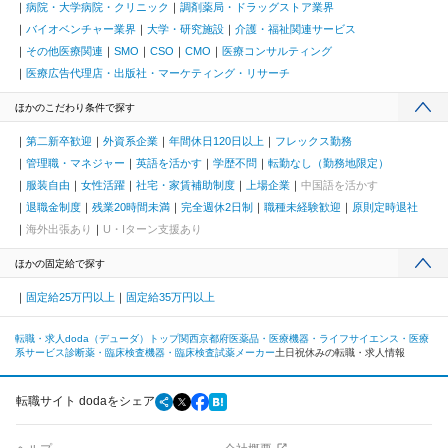
病院・大学病院・クリニック
調剤薬局・ドラッグストア業界
バイオベンチャー業界
大学・研究施設
介護・福祉関連サービス
その他医療関連
SMO
CSO
CMO
医療コンサルティング
医療広告代理店・出版社・マーケティング・リサーチ
ほかのこだわり条件で探す
第二新卒歓迎
外資系企業
年間休日120日以上
フレックス勤務
管理職・マネジャー
英語を活かす
学歴不問
転勤なし（勤務地限定）
服装自由
女性活躍
社宅・家賃補助制度
上場企業
中国語を活かす
退職金制度
残業20時間未満
完全週休2日制
職種未経験歓迎
原則定時退社
海外出張あり
U・Iターン支援あり
ほかの固定給で探す
固定給25万円以上
固定給35万円以上
転職・求人doda（デューダ）トップ
関西
京都府
医薬品・医療機器・ライフサイエンス・医療
系サービス
診断薬・臨床検査機器・臨床検査試薬メーカー
土日祝休みの転職・求人情報
転職サイト dodaをシェア