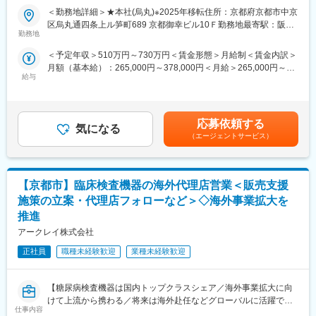
り◆◇
製薬会社になることが私たちのめざす未来です。日本・アメリ
＜勤務地詳細＞★本社(烏丸)※2025年移転住所：京都府京都市中京
カ・カナダにおいて共同開発された日本初外用爪白癬治療剤「ク
区烏丸通四条上ル笋町689 京都御幸ビル10Ｆ勤務地最寄駅：阪急
■採用背景：
レナフィン」を、現在はアジアを中心に海外展開しています。
勤務地
京都線／烏丸駅受動喫煙対策：屋内全面禁煙変更の範囲：会社の
海外拠点および海外営業担当の増加に伴い、海外営業支援機能の
定める事業所
＜予定年収＞510万円～730万円＜賃金形態＞月給制＜賃金内訳＞
さらなる強化が必要となっています。
■社風・風土：
月額（基本給）：265,000円～378,000円＜月給＞265,000円～
各国拠点の営業活動を安定的かつ効率的に支えていくために、新
同社の前身は大正9年に設立された理化学研究所。その頃から受け
給与
378,000円＜昇給有無＞有＜残業手当＞有＜給与補足＞■昇給／年
たなメンバーを迎え、これまでのご経験や知見を活かしながら、
継がれた真摯で探究心旺盛な風土は今でも変わることはありませ
1回（5月）■賞与／年2回（7月、12月） ※昨年度実績※お住まいか
組織強化に貢献いただける方を募集します。
ん。また、人材育成にも力を入れており、「変革と創造への挑
ら職場まで2時間以上かかり、引越しをされる場合は引っ越し費用
戦」を念頭に、社員の意欲的な自己啓発に対しても、積極的にサ
の負担は御座います。実費負担となります。礼金が15万（単
■業務概要：
ポートしています。
応募依頼する
気になる
身）、25万（家族帯同）、仲介手数料家賃1ヶ月分も会社負担と
アークレイの海外事業拡大と業績向上を支えるポジションとし
（エージェントサービス）
なります。賃金はあくまでも目安の金額であり、選考を通じて上
て、海外グループ会社の営業活動を円滑に進めるためのバックオ
変更の範囲：会社の定める業務
下する可能性があります。月給(月額)は固定手当を含めた表記で
フィス業務全般を担っていただきます。
す。
【京都市】臨床検査機器の海外代理店営業＜販売支援
本ポジションでは、海外の営業担当者や各国拠点、社内の関連部
門と連携しながら、営業活動の後方支援を行っていただきます。
施策の立案・代理店フォローなど＞◇海外事業拡大を
営業活動そのものを前線で担うというより、受発注、物流、品
推進
質、営業事務、展示会運営、各種調整業務などを通じて、海外ビ
アークレイ株式会社
ジネスを支える役割です。
正社員
職種未経験歓迎
業種未経験歓迎
これまでのご経験や今後のキャリアの方向性を踏まえ、面接の中
で担当領域を決定しますが、主に以下の業務を想定しています。
【糖尿病検査機器は国内トップクラスシェア／海外事業拡大に向
■業務詳細：
けて上流から携わる／将来は海外赴任などグローバルに活躍でき
仕事内容
・海外営業担当者への営業事務支援
るキャリアパスあり】