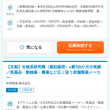
中途入社者多数／年休122日・土日祝休・残業20時間以内／家
給、技術者にも在宅勤務を採用しています。来年にはくるみんを
族・住宅手当充実◆◇
＜勤務地詳細＞★本社(烏丸)※2025年移転住所：京都府京都市中京
取得予定です。今後はBCP対応を進め、労働環境をより良くして
■業務概要
区烏丸通四条上ル笋町689 京都御幸ビル10Ｆ勤務地最寄駅：阪急
いきます。具体的には福利厚生や待遇の改善を行ったり、確定拠
京都本社にて総務業務全般をお任せします。グループ全体の円滑
勤務地
京都線／烏丸駅受動喫煙対策：屋内全面禁煙変更の範囲：会社の
出型年金の金額も上げたいと考えています。また、女性技術者も
な事業運営を支えるため、日常的な総務実務に加え、各部門との
定める事業所
全体で7名在籍しており、育休産休をしっかりとって復帰していま
＜予定年収＞510万円～730万円＜賃金形態＞月給制＜賃金内訳＞
調整や業務改善まで幅広く担当いただきます。
す。
月額（基本給）：265,000円～378,000円＜月給＞265,000円～
オフィス運営や設備管理に加え、新オフィス立ち上げや全社横断
給与
378,000円＜昇給有無＞有＜残業手当＞有＜給与補足＞■昇給／年
プロジェクトなど、会社経営を支える基盤づくりにも主体的に関
■スキルアップできる環境：
1回（5月）■賞与／年2回（7月、12月） ※昨年度実績※お住まいか
わることができます。
開発メーカーとして常に安定した技術力が発揮できるよう、社員
ら職場まで2時間以上かかり、引越しをされる場合は引っ越し費用
への学習の機会は積極的に提供していただけます。毎月座学での
の負担は御座います。実費負担となります。礼金が15万（単
■業務詳細
応募依頼する
勉強会を開催しており、オフィス内には業界情報に関する定期刊
気になる
身）、25万（家族帯同）、仲介手数料家賃1ヶ月分も会社負担と
＜入社後まずお任せする業務＞
（エージェントサービス）
行は常時複数部置いてあります。デスクも社員同士がオープンに
なります。賃金はあくまでも目安の金額であり、選考を通じて上
・オフィス・設備管理、ファシリティ管理
会話できる空間になっており、それぞれが意見交換し合いながら
下する可能性があります。月給(月額)は固定手当を含めた表記で
・備品管理
業務を進められます。
す。
・社内行事の企画・運営
【京都】生物系研究職（薬効薬理）※賞与6か月分実績
・各種申請・運用管理
・業務改善活動
／医薬品・動物薬・農薬など広く扱う老舗製薬メーカ
・各部門からの問い合わせ対応
ー
＜将来的にお任せしたい業務＞
科研製薬 株式会社
・全社規程管理
・グループガバナンス強化
正社員
上場企業
・施設戦略立案
・コスト最適化プロジェクト
・新オフィス・設備導入プロジェクト
【プライム上場／大正6年設立の老舗製薬メーカー／医薬品・動物
・海外拠点との連携業務
薬・農薬など様々な薬を開発／爪白癬の治療剤「クレナフィン」