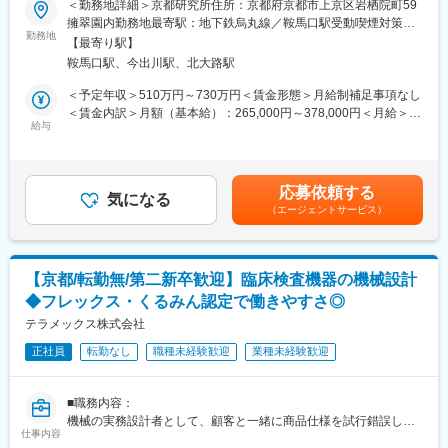
与。
＜勤務地詳細＞京都研究所住所：京都府京都市上京区岩栖院町59
■職務内容：
最終的には、量産を見据えた設計・プロセス検討まで一貫して携
擁翠園内勤務地最寄駅：地下鉄烏丸線／鞍馬口駅受動喫煙対策：
自社製品において、特に既存機の改良やマイナーチェンジ開発に
勤務地
わることで、開発・製造・臨床を通した実践的な知識とスキルを
屋内全面禁煙変更の範囲：会社の定める事業所
【最寄り駅】
関する企画、設計、製造など一連の工程を担当していただきま
身につけていただきます。
鞍馬口駅、今出川駅、北大路駅
す。
■キャリアパス：
＜予定年収＞510万円～730万円＜賃金形態＞月給制補足事項なし
＜具体的な業務内容＞
基礎を習得した後は、一つの開発テーマを主体的にリードするポ
＜賃金内訳＞月額（基本給）：265,000円～378,000円＜月給＞
◎開発する製品：
給与
ジションを目指していただきます。
265,000円～378,000円＜昇給有無＞有＜残業手当＞有＜給与補足
└尿検査、血液検査、口腔内検査等に用いる分析装置がメイン
試薬・電極の設計から、評価計画の立案、生物学的安全性・臨床
＞■昇給／年1回（5月）■賞与／年2回（7月、12月） ※昨年度実績
◎携わる部品：
に関する検討、量産条件の検証までをトータルで担えるエンジニ
※お住まいから職場まで2時間以上かかり、引越しをされる場合は
└上記装置の機構部品、駆動部品、外装部品 など
アとしての成長が可能です。
引っ越し費用の負担は御座います。実費負担となります。礼金が
応募依頼する
気になる
将来的には、ご本人の志向や適性に応じて、
15万（単身）、25万（家族帯同）、仲介手数料家賃1ヶ月分も会
（エージェントサービス）
※当社に蓄積された、高精度分析装置ならではの基盤設計技術や小
・特定分野の技術を深めるスペシャリスト
社負担となります。賃金はあくまでも目安の金額であり、選考を
型化ノウハウ等を学び、世の中に無い次世代の分析装置の開発に
・開発～製造～臨床を俯瞰し、複数部門や社外パートナーを束ね
通じて上下する可能性があります。月給(月額)は固定手当を含めた
取り組みます。
るマネージャー
表記です。
といったキャリアの広がりがあります。
【京都/転勤無/第二新卒歓迎】臨床検査機器の機械設計
■魅力ポイント：
また、海外臨床やグローバル共同研究に参加する機会もあり、国
◆フレックス・くるみん認定で働きやすさ◎
・アークレイの製品は国内外で使用されることになるため、各国
際的な視点と幅広い経験を段階的に積んでいける環境です。
のお客さまに安全に使っていただけるように、法規制をクリアし
テラメックス株式会社
た製品を開発する必要があります。そのため、機械設計はもちろ
変更の範囲：会社の定める業務
正社員
転勤なし
職種未経験歓迎
業種未経験歓迎
んのこと、医療機器に関する幅広いスキルを身に付けることがで
きます。
・実装する工場は自社（海外）にもあるため、自分の目で実装現
■職務内容：
場を確認することもできます。製品が実際に使用される病院へヒ
機械の実務設計者として、顧客と一緒に商品仕様を試行錯誤しな
アリングする機会や、展示会なども実施しているため、ユーザー
仕事内容
がら作成し、新機構・アイデアの発案から決定、開発/設計/評価/
の生の声をダイレクトに知る機会もあります。