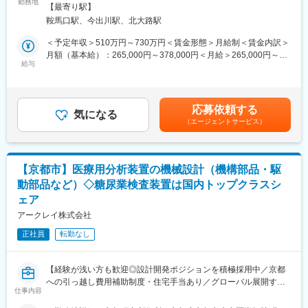
■業務内容
勤務地
屋内全面禁煙変更の範囲：会社の定める事業所
組織風土はオープンでフラット。役職名を使わず、役員や責任者
【最寄り駅】
従来型の血糖センサや体内留置型センサなど、バイオセンサの開
も含めて互いを「〇〇さん」と呼び合う文化が根付いており、年
鞍馬口駅、今出川駅、北大路駅
発業務を担当していただきます。
次や立場に関わらず意見を発信しやすい環境です。
酵素反応を用いた試薬設計や分散技術、電極作製など、化学・生
＜予定年収＞510万円～730万円＜賃金形態＞月給制＜賃金内訳＞
社内にはカフェスペースがあり、淹れたてのコーヒーを楽しみな
物・物理の知識を融合しながら、センサ性能の向上に取り組むポ
月額（基本給）：265,000円～378,000円＜月給＞265,000円～
がら仕事ができる環境です。
ジションです。
給与
378,000円＜昇給有無＞有＜残業手当＞有＜給与補足＞■昇給／年
また、終業後には無料でアルコールやノンアルコールドリンクを
1回（5月）■賞与／年2回（7月、12月） ※昨年度実績※お住まいか
利用できるバースペースも併設されており、
■ポジションの魅力
ら職場まで2時間以上かかり、引越しをされる場合は引っ越し費用
リラックスした雰囲気の中で、気軽な情報交換やメンバー同士の
「測る」技術を通じて、医療に直接貢献できる点が最大の魅力で
の負担は御座います。実費負担となります。礼金が15万（単
交流が行われています。
応募依頼する
す。
気になる
身）、25万（家族帯同）、仲介手数料家賃1ヶ月分も会社負担と
（エージェントサービス）
血糖センサは患者様の日常と密接に関わるデバイスであり、自身
なります。賃金はあくまでも目安の金額であり、選考を通じて上
■アークレイGについて：
の成果がQOL向上につながる実感を得られます。
下する可能性があります。月給(月額)は固定手当を含めた表記で
アークレイは、医療現場に新たな診断技術、検査を提供すること
研究開発にとどまらず、信頼性評価や臨床視点での改良、量産を
す。
で、ミッションである「新しい科学技術への挑戦を通じて、世界
見据えた品質・プロセス設計まで関与可能。
中の人びとの健康な生活に貢献する」を実現すべく日々活動して
【京都市】医療用分析装置の機械設計（機構部品・駆
製品ライフサイクル全体に携わりながら、専門性と横断的な技術
います。糖尿病検査装置の分野で国内トップクラスの地位を築い
動部品など）◇糖尿業検査装置は国内トップクラスシ
力の両方を磨ける、社会的意義の高いポジションです。
ている当社ですが、一方で海外に向けても精力的に医療機器の販
ェア
売を続けてまいりました。グローバルの拠点数も18か国46拠点と
■入社後の流れ：
アークレイ株式会社
なり、世界120か国以上でアークレイの製品が活躍し、売上高の
入社後はOJTを通じて、バイオセンサの構造・動作原理・製造プ
約60％は海外での売上となっております。
正社員
転勤なし
ロセスといった基礎から学んでいただきます。その後、段階的に
以下の業務を担当します。
変更の範囲：会社の定める業務
・試薬組成の検討
【経験が浅い方も歓迎◎設計開発ポジションを積極採用中／京都
・塗布条件や電極構造の最適化検討
への引っ越し費用補助制度・住宅手当あり／グローバル展開する
・試作品の評価・解析
仕事内容
検査機器メーカー】
業務に慣れてきた段階で、生物学的安全性評価や臨床評価にも関