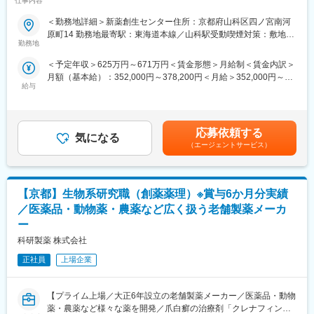
仕事内容
・全社横断プロジェクト推進
を開発した製薬メーカー】
■求人概要：
＜勤務地詳細＞新薬創生センター住所：京都府山科区四ノ宮南河
■組織・風土
当社は1948年に財団法人理化学研究所を前身として設立された研
原町14 勤務地最寄駅：東海道本線／山科駅受動喫煙対策：敷地内
総務チームは8名体制。中途入社社員も多数活躍しています。役職
究開発型の製薬企業です。日本初の外用爪白癬治療剤「クレナフ
勤務地
全面禁煙変更の範囲：会社の定める事業所
ではなく「○○さん」と呼び合うフラットな文化が根付いており、
ィン」、関節機能改善剤「アルツ」など日本初・世界初となるユ
＜予定年収＞625万円～671万円＜賃金形態＞月給制＜賃金内訳＞
年次を問わず意見を発信しやすい環境です。また、「やりたい」
ニークな製品の提供を通して、患者さんのクオリティ・オブ・ラ
月額（基本給）：352,000円～378,200円＜月給＞352,000円～
と手を挙げる社員にチャンスが与えられる風土があり、主体的な
イフの向上に努め、人々がより良い人生を送るウェルビーイング
給与
378,200円＜昇給有無＞有＜残業手当＞有＜給与補足＞■上記年収
挑戦を歓迎しています。
への貢献に注力しています。本ポジションでは、生物系研究職と
構成：月給×12+賞与（6ヶ月分） ※別途 各種手当 残業手当等
して、新薬の研究開発をお任せいたします。
が支給。■備考：昇給年1回（4月）、賞与年2回（7月、12月
■キャリアパス
※2021年度：6ヶ月分） 賃金はあくまでも目安の金額であり、選
定期的な1on1を通じてキャリア形成を支援。総務の専門性を高め
■担当業務：
応募依頼する
気になる
考を通じて上下する可能性があります。月給(月額)は固定手当を含
るだけでなく、人事、労務、教育、DX推進、情報システム、経営
開発プロジェクトの薬理リーダーとして、治験の推進、申請、価
（エージェントサービス）
めた表記です。
管理、国内・海外営業などへ活躍の場を広げることも可能です。
値最大化に係る薬理試験全般を牽引して頂きます。具体的な業務
は下記になります。
■アークレイグループについて
・信頼性基準下の薬効薬理試験を実施あるいは指示監督し、完遂
アークレイは、医療機器・体外診断用医薬品の開発・製造・販売
【京都】生物系研究職（創薬薬理）※賞与6か月分実績
する
を行うグローバルメーカーです。糖尿病検査分野では国内トップ
・ＩＢ、ＣＴＤの薬理関連パートを執筆する
／医薬品・動物薬・農薬など広く扱う老舗製薬メーカ
クラスのシェアを誇り、現在は18カ国46拠点を展開。製品は世界
・開発品の臨床的位置づけを明確化する薬理試験を立案し遂行す
ー
120カ国以上で活用され、売上高の約60％を海外市場が占めてい
る
科研製薬 株式会社
ます。安定した事業基盤のもと、管理部門も事業成長を支える重
・研究開発計画書、試験報告書などの文書を作成する
要な役割を担っています。
・他部署と協議し、プロジェクトの開発戦略策定に主体的に関わ
正社員
上場企業
る
変更の範囲：会社の定める業務
■戦略・ビジョン：
【プライム上場／大正6年設立の老舗製薬メーカー／医薬品・動物
最先端の製品で、『最優』の成果をつくる。世界に存在感を示す
薬・農薬など様々な薬を開発／爪白癬の治療剤「クレナフィン」