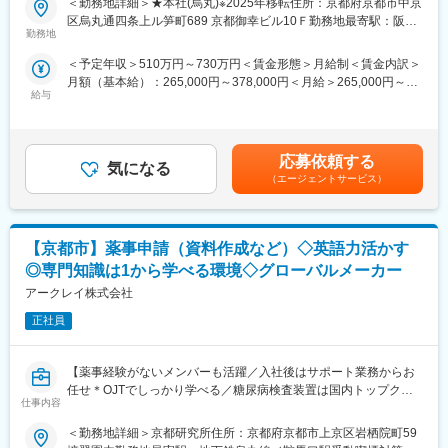
＜勤務地詳細＞★本社(烏丸)※2025年移転住所：京都府京都市中京
・新規販売商品の上市サポート
区烏丸通四条上ル笋町689 京都御幸ビル10Ｆ勤務地最寄駅：阪急
■採用背景：
・製品情報の提供、問い合わせ対応 など
勤務地
京都線／烏丸駅受動喫煙対策：屋内全面禁煙変更の範囲：会社の
今後の人材育成強化に向け、チームの体制を拡充します。
定める事業所
＜予定年収＞510万円～730万円＜賃金形態＞月給制＜賃金内訳＞
運営実務を担う方、および将来的に教育領域をリードいただける
オペレーション対応に留まらず、各国の市場特性や代理店の状況
月額（基本給）：265,000円～378,000円＜月給＞265,000円～
方を募集します。
を踏まえながら、より売上につながる販売支援の在り方を考え、
給与
378,000円＜昇給有無＞有＜残業手当＞有＜給与補足＞■昇給／年
提案し、形にしていく役割を担っていただきます。
1回（5月）■賞与／年2回（7月、12月） ※昨年度実績※お住まいか
■業務概要：
ら職場まで2時間以上かかり、引越しをされる場合は引っ越し費用
当部門は、日本国内を中心としたグループ各社に共通する社員教
■魅力・やりがい：
の負担は御座います。実費負担となります。礼金が15万（単
育を担う部門です。企業理念・フィロソフィーの浸透や文化形成
◎世界各国の市場に関わり、グローバルビジネスの実務経験を積
応募依頼する
気になる
身）、25万（家族帯同）、仲介手数料家賃1ヶ月分も会社負担と
のための研修・施策、新入社員研修、国内社員向けのe-
むことが可能です。
（エージェントサービス）
なります。賃金はあくまでも目安の金額であり、選考を通じて上
Learning、キャリア採用者向けの導入研修などを企画・運営して
◎市場分析～施策実行まで関与できるため、マーケティングと営
下する可能性があります。月給(月額)は固定手当を含めた表記で
います。
業両方のスキルが身につきます。
す。
◎将来的には海外赴任など、国際的に活躍できるキャリアパスも
【京都市】薬事申請（資料作成など）◇英語力活かす
単なる研修運営ではなく、当社の事業成長を支える教育体系・研
描けられます。
修プログラムの設計～実施～改善まで一貫して担うポジションで
◎専門知識は1から学べる環境◇グローバルメーカー
す。ご経験に応じて、担当いただく領域やテーマの幅を広げ、教
■組織について：
アークレイ株式会社
育施策の中核メンバーとしてご活躍いただくことを期待していま
人数：10名体制（外国籍のメンバーも活躍中）
す。
正社員
年齢層：若手からベテランまでバランスよく在籍しています
新卒、社内異動、中途入社の方など多様なキャリアのメンバーが
■業務詳細：
活躍しています。
【薬事経験がないメンバーも活躍／入社後はサポート業務からお
・新入社員研修の企画、運営、改善
チームMTGや上長との1on1を実施し、連携を取りながら業務を進
任せ＊OJTでしっかり学べる／糖尿病検査装置は国内トップクラ
・企業理念・フィロソフィーの浸透／文化形成に関する教育施策
めており、日常的に情報共有・相談ができる環境が整っていま
仕事内容
スシェア】
の企画、実行
す。
・集合研修、e-learning等を活用した研修プログラムの設計・運営
＜勤務地詳細＞京都研究所住所：京都府京都市上京区岩栖院町59
■職務内容：
・階層別研修、管理職候補者向け研修の企画立案・実施
変更の範囲：会社の定める業務