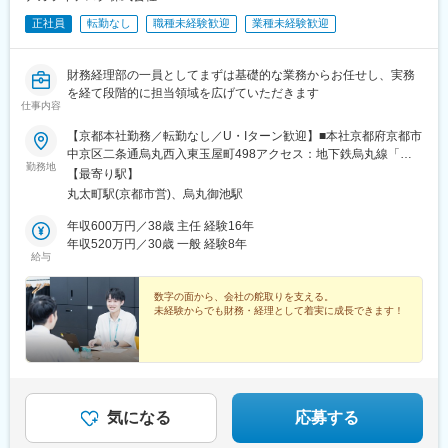
正社員
転勤なし
職種未経験歓迎
業種未経験歓迎
財務経理部の一員としてまずは基礎的な業務からお任せし、実務
を経て段階的に担当領域を広げていただきます
仕事内容
【京都本社勤務／転勤なし／U・Iターン歓迎】■本社京都府京都市
中京区二条通烏丸西入東玉屋町498アクセス：地下鉄烏丸線「烏
勤務地
丸御池駅」から徒歩5分※原則、転居を伴う転勤はありません。※
【最寄り駅】
受動喫煙対策：屋内全面禁煙（屋上に喫煙スペースあり）
丸太町駅(京都市営)、烏丸御池駅
年収600万円／38歳 主任 経験16年
年収520万円／30歳 一般 経験8年
給与
数字の面から、会社の舵取りを支える。
未経験からでも財務・経理として着実に成長できます！
気になる
応募する