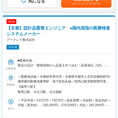
気になる
身）、25万（家族帯同）、仲介手数料家賃1ヶ月分も会社負担と
（エージェントサービス）
の方と行い、そちらからの問い合わせなどにもご対応いただきま
なります。賃金はあくまでも目安の金額であり、選考を通じて上
す。
下する可能性があります。月給(月額)は固定手当を含めた表記で
※他の企業にコーディングの部分は外注することもあり、そうなっ
す。
た際には外注管理も業務範囲となります。
NEW
【京都】設計品質管エンジニア ※国内屈指の医療検査
◎一つの製品に対して、組み込みソフトエンジニアが2・3名で対
応します。
システムメーカー
◎特に自己血糖測定器（SMBG）などは小型の医療機器となりま
アークレイ株式会社
すので、いかに小さいICでユーザーが使いやすい装置にしていく
正社員
か、日々試行錯誤しています。
◎SMBGはスマホアプリと連動した製品となりますので、アプリ
との連携や、サイバーセキュリテイの観点を考慮した装置開発が
■業務内容：
必要となります。
製品の設計・開発段階から品質を作り込む「品質保証（QA）」の
仕事内容
役割を担っていただきます。
■魅力ポイント：
アークレイで開発している自社装置・試薬について、ISO13485を
・他の分野のメンバーとチームで製品開発をしているため、製品
＜勤務地詳細＞京都研究所住所：京都府京都市上京区岩栖院町59
はじめとする規格要求に適合した設計・開発が行われているか
全体をみることができるのが醍醐味です。
擁翠園内勤務地最寄駅：地下鉄烏丸線／鞍馬口駅受動喫煙対策：
を、QMSの観点から管理・保証することが本ポジションのミッシ
勤務地
・今回の製品は当社で最も売り上げの大きい分野の商品開発であ
屋内全面禁煙変更の範囲：会社の定める事業所
【最寄り駅】
ョンです。
り、海外（韓国）の開発拠点とも共同で開発しています。成形や
鞍馬口駅、今出川駅、北大路駅
具体的には、自社で定めている品質マネジメントシステム
製造も海外（フィリピンなど）で語学も活かしていただくことが
（QMS）に基づき、設計品質（Design Control）を中心とした以
可能です。
＜予定年収＞510万円～730万円＜賃金形態＞月給制＜賃金内訳＞
下の業務を担当いただきます。
月額（基本給）：265,000円～378,000円＜月給＞265,000円～
＜具体的な業務内容＞
給与
■キャリアパス：
378,000円＜昇給有無＞有＜残業手当＞有＜給与補足＞■昇給／年
・設計・開発プロセスにおける品質管理（Design Control）
スペシャリストや、マネジメントの立場など、さまざまなキャリ
1回（5月）■賞与／年2回（7月、12月） ※昨年度実績※お住まいか
・設計インプット／アウトプット、設計レビューの適合性確認