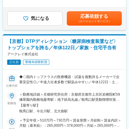
中心にご担当いただきます。
1回（5月）■賞与／年2回（7月、12月） ※昨年度実績※住居から職
複数回の導入経験を積んだ後は、チームリーダーとして納品業務
また、実装だけにとどまらず、要件定義や設計などの上流工程に
場まで2時間以上かかり、引越しの場合は引っ越し費用を会社負担
を牽引する役割をお任せする予定です。
も携わることが可能。機能改善のスピード感や裁量の大きさを感
いたします。礼金が15万（単身）、25万（家族帯同）、仲介手数
また、本ポジションでは、導入担当としての専門性を深めるだけ
応募依頼する
じながら、プロダクトと自身の成長を同時に実感できるポジショ
気になる
料家賃1ヶ月分も会社負担となります。尚、社宅適用となった場合
でなく、それ以外の多様なキャリアパスも描くことが可能です。
（エージェントサービス）
ンです。
は、適用が異なります。賃金はあくまでも目安の金額であり、選
考を通じて上下する可能性があります。月給(月額)は固定手当を含
■当ポジションの魅力：
■入社後の流れ：
めた表記です。
◎医療機関の中核業務を支える臨床検査情報システムの導入に携
入社後は、基礎から実務までを段階的に学べる体系的な研修制度
わり、専門性の高いエキスパートとして成長することができま
【京都】DTPディレクション〈糖尿病検査装置など〉
を用意しています。基礎知識の習得から実務への移行まで、無理
す。
トップシェアを誇る／年休122日／家族・住宅手当有
のないステップで成長できる環境が整っており、未経験分野があ
◎立ち上げフェーズにある新規事業の中核メンバーとして関われ
る方も安心して業務に取り組めます。
アークレイ株式会社
るため、役割や仕組みづくりにも主体的に参画できます。決めら
・臨床検査系情報のオンデマンド学習（約2か月）
れた業務をこなすだけでなく、事業の成長を肌で感じられる環境
正社員
業種未経験歓迎
・担当システムに関する社内研修（約2か月）
です。
・OJT（約半年）
変更の範囲：会社の定める業務
◆◇国内トップクラスの医療機器・試薬を複数誇るメーカーで企
■ポジションの特徴：
業安定性◎／中途入社者多数で馴染みやすい／年休122日・土日
本ポジションで担当いただくのは、糖尿病患者さま向けの
仕事内容
祝休・残業20時間以内／家族・住宅手当などの福利厚生充実／グ
PHR（Personal Health Record）管理アプリケーションです。
ローバルに活躍中◆◇
＜勤務地詳細＞京都研究所住所：京都府京都市上京区岩栖院町59
「血糖値管理」「食事記録」「歩数計」「バイタル管理」など、
擁翠園内勤務地最寄駅：地下鉄烏丸線／鞍馬口駅受動喫煙対策：
日々の健康状態を一元的に管理できる機能を搭載し、患者さまの
■業務内容：
勤務地
屋内全面禁煙変更の範囲：会社の定める事業所
セルフケアを支援する重要な役割を担っています。
【最寄り駅】
糖尿病検査装置などの当社製品に関連する文書（取扱説明書、添
本アプリケーションも、患者さま個人にとどまらず、医療機関や
鞍馬口駅、今出川駅、北大路駅
付文書、ラベル類など）のDTPディレクター業務をお任せしま
企業への導入実績を多数有しています。実際のユーザーや医療現
す。
＜予定年収＞510万円～730万円＜賃金形態＞月給制＜賃金内訳＞
場から寄せられる声をもとに、機能追加・改善開発を継続的に行
文書作成における作業の切り出し、工程設計、作業手配、進捗管
月額（基本給）：265,000円～378,000円＜月給＞265,000円～
っている点が大きな特長です。
理、関係者との調整、全体の取りまとめなど、制作進行・管理業