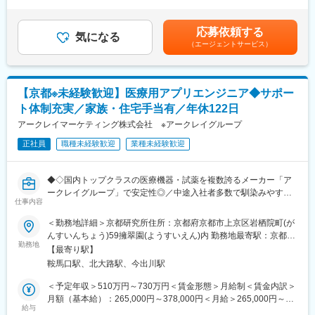
1回（5月）■賞与／年2回（7月、12月） ※昨年度実績※住居から職
業務を担当していただきます。
場まで2時間以上かかり、引越しの場合は引っ越し費用を会社負担
・導入前の事前打ち合わせ
いたします。礼金が15万（単身）、25万（家族帯同）、仲介手数
応募依頼する
・システムの納品・仕様調整
気になる
料家賃1ヶ月分も会社負担となります。尚、社宅適用となった場合
（エージェントサービス）
・稼動テストの実施
は、適用が異なります。賃金はあくまでも目安の金額であり、選
・ユーザー向けトレーニング
考を通じて上下する可能性があります。月給(月額)は固定手当を含
めた表記です。
業務は常に2～3名のチーム体制で進めるため、未経験領域があっ
【京都※未経験歓迎】医療用アプリエンジニア◆サポー
ても安心。
ト体制充実／家族・住宅手当有／年休122日
現場と密にコミュニケーションを取りながら、医療現場が安全か
つ円滑にシステムを利用できる環境づくりに貢献していただきま
アークレイマーケティング株式会社 ※アークレイグループ
す。
正社員
職種未経験歓迎
業種未経験歓迎
※アークレイマーケティング株式会社へ入社後、ユニバーサルヘル
スウェア有限会社へ在籍出向となります。
※国内出張が発生する可能性があります（導入業務に伴うもの）。
◆◇国内トップクラスの医療機器・試薬を複数誇るメーカー「ア
ークレイグループ」で安定性◎／中途入社者多数で馴染みやすい
■入社後の流れ：
仕事内容
／教育・研修体制豊富／年休122日・土日祝休／家族・住宅手当
入社後は、基礎から実務までを段階的に学べる体系的な研修制度
有り◆◇
＜勤務地詳細＞京都研究所住所：京都府京都市上京区岩栖院町(が
を用意しています。基礎知識の習得から実務への移行まで、無理
んすいんちょう)59擁翠園(ようすいえん)内 勤務地最寄駅：京都市
のないステップで成長できる環境が整っており、未経験分野があ
■出向先(ユニバーサルヘルスウェア有限会社)：
勤務地
営地下鉄 烏丸線線／鞍馬口駅受動喫煙対策：屋内全面禁煙変更の
る方も安心して業務に取り組めます。
【最寄り駅】
アークレイマーケティング株式会社のグループ会社として、ソフ
範囲：会社の定める事業所
・臨床検査系情報のオンデマンド学習（約2か月）
鞍馬口駅、北大路駅、今出川駅
トウェア開発およびWebサービスの構築を行っています。
・担当システムに関する社内研修（約2か月）
＜予定年収＞510万円～730万円＜賃金形態＞月給制＜賃金内訳＞
・OJT（約半年）
■職務内容：
月額（基本給）：265,000円～378,000円＜月給＞265,000円～
本ポジションでは、自社開発アプリケーションの追加機能開発を
給与
378,000円＜昇給有無＞有＜残業手当＞有＜給与補足＞■昇給／年
■キャリアパス：