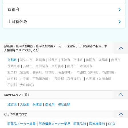
京都府
土日祝休み
診断薬・臨床検査機器・臨床検査試薬メーカー、京都府、土日祝休みの転職・求
人情報をエリアで絞り込む
京都市
福知山市
舞鶴市
綾部市
宇治市
宮津市
亀岡市
城陽市
向日市
長岡京市
八幡市
京田辺市
京丹後市
南丹市
木津川市
相楽郡（笠置町、和束町、精華町、南山城村）
与謝郡（伊根町、与謝野町）
綴喜郡（井手町、宇治田原町）
船井郡（京丹波町）
久世郡（久御山町）
乙訓郡（大山崎町）
ほかのエリアで探す
滋賀県
大阪府
兵庫県
奈良県
和歌山県
ほかの業種で探す
医薬品メーカー業界
医療機器メーカー業界
医薬品卸
医療機器卸
CRO