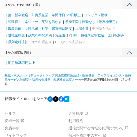
ほかのこだわり条件で探す
第二新卒歓迎
外資系企業
年間休日120日以上
フレックス勤務
管理職・マネジャー
英語を活かす
学歴不問
転勤なし（勤務地限定）
服装自由
女性活躍
社宅・家賃補助制度
上場企業
中国語を活かす
退職金制度
残業20時間未満
完全週休2日制
職種未経験歓迎
土日祝休み
原則定時退社
海外出張あり
U・Iターン支援あり
ほかの固定給で探す
固定給35万円以上
転職・求人doda（デューダ）トップ
関西
京都府
医薬品・医療機器・ライフサイエンス・医療
系サービス
診断薬・臨床検査機器・臨床検査試薬メーカー
固定給25万円以上の転職・求人情
報
転職サイト dodaをシェア
ヘルプ
会社概要
拠点一覧
利用規約
免責事項
通信に関する情報の利用について
サイトマップ
採用を検討中の方へ