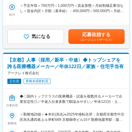
ます。その検査結果は癌の早期発見につながり、治療方針の決定
☆クレーム対応はありますが、全体業務の１～２割程度です。ま
＜予定年収＞700万円～1,000万円＜賃金形態＞月給制補足事項な
に大きな影響を及ぼします。質の高い製品を作ることができれ
た、窓口は別部門になりますので、直接顧客と相対する必要はあ
し＜賃金内訳＞月額（基本給）：400,000円～500,000円＜月給＞
ば、より多くの方が救われることになる、大きなやりがいを感じ
りません。
給与
400,000円～500,000円＜昇給有無＞有＜残業手当＞有＜給与補足
られる仕事です。
＞■昇給：年1回（5月）■賞与：年2回（6月・12月）※平均4.2～6
■組織構成：
ヶ月程度／年（業績による）※入社1年目の賞与は1回となりま
■当社について：
品質保証部はメンバー4名、部長、課長で構成されています。
す。賃金はあくまでも目安の金額であり、選考を通じて上下する
主な事業分野であるSPECT・PETと呼ばれる核医学検査は、生体
応募依頼する
気になる
可能性があります。月給(月額)は固定手当を含めた表記です。
内の微妙な変化をとらえて画像化する「分子イメージング」とい
（エージェントサービス）
■同社の製品フロー：
う技術であり、医療課題の克服に幅広く力を発揮できる可能性が
顧客から依頼された商品イメージを２～3年かけて、顧客と一緒に
あります。特にPET検査はがん診療になくてはならないツールと
企画、そして弊社で機器開発/設計を行い、顧客評価承認後、弊社
なりましたが、当社は2005年に国内初のPET検査用放射性医薬品
の責任のもと協力会社で量産化までを担当します。
の承認を取得し、現在は全国11か所の製造拠点のもと安定供給体
【京都】人事〈採用／新卒・中途〉◆トップシェアを
制を整えております。
誇る医療機器メーカー／年休122日／家族・住宅手当有
■臨床検査とは：
患者から採取した血液や尿、便、細胞などを調べる「検体検査」
アークレイ株式会社
変更の範囲：会社の定める業務
と、心電図や脳波など患者を直接調べる「生理機能検査」の2つに
正社員
業種未経験歓迎
大きく分けられ、それらを総称して臨床検査といいます。体の発
するサインを検査を通して把握し、病気の原因の追求を行うこと
が臨床検査の需要な役割です。それだけでなく、治療の方針を決
◆◇国内トップクラスの医療機器・試薬を複数誇るメーカーで企
める大きな手助けにもなります。
業安定性◎／中途入社者多数で馴染みやすい／年休122日・土日
仕事内容
祝休・残業20時間以内／家族・住宅手当などの福利厚生充実／グ
■働きやすい環境：
ローバルに活躍中◆◇
＜勤務地詳細＞★本社(烏丸)※2025年移転住所：京都府京都市中京
当社は社員の心身の健康に寄り添う経営を行う企業に与えられる
区烏丸通四条上ル笋町689 京都御幸ビル10Ｆ勤務地最寄駅：阪急
「健康経営優良企業」に認定されています。また、2024年には子
■職務内容：
勤務地
京都線／烏丸駅受動喫煙対策：屋内全面禁煙変更の範囲：会社の
育てサポート企業として「くるみん認定」をされました。技術者
採用戦略の立案から実行、入社後フォローまで一貫して携わり、
定める事業所
がほとんどの当社では、「社員が技術向上に向けて業務に打ち込