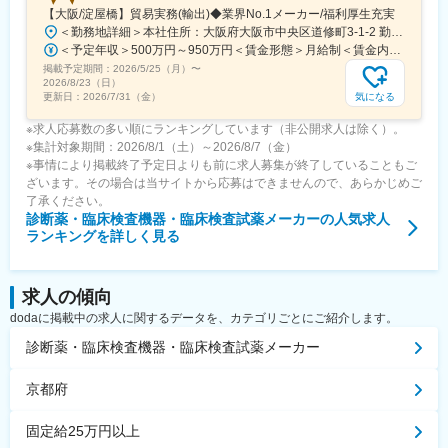
【大阪/淀屋橋】貿易実務(輸出)◆業界No.1メーカー/福利厚生充実
＜勤務地詳細＞本社住所：大阪府大阪市中央区道修町3-1-2 勤務地最寄駅：地下鉄御堂筋線／淀屋橋駅受動喫煙対策：屋内全面禁煙変更の範囲：会社の定める事業所（リモートワーク含む）
＜予定年収＞500万円～950万円＜賃金形態＞月給制＜賃金内訳＞月額（基本給）：270,000円～530,000円＜月給＞270,000円～530,000円＜昇給有無＞有＜残業手当＞有＜給与補足＞■昇給：年1回■賞与：年2回賃金はあくまでも目安の金額であり、選考を通じて上下する可能性があります。月給(月額)は固定手当を含めた表記です。
掲載予定期間：
2026/5/25（月）
〜
2026/8/23（日）
気になる
更新日：
2026/7/31（金）
※求人応募数の多い順にランキングしています（非公開求人は除く）。
※集計対象期間：2026/8/1（土）～2026/8/7（金）
※事情により掲載終了予定日よりも前に求人募集が終了していることもご
ざいます。その場合は当サイトから応募はできませんので、あらかじめご
了承ください。
診断薬・臨床検査機器・臨床検査試薬メーカー
の人気求人
ランキングを詳しく見る
求人の傾向
dodaに掲載中の求人に関するデータを、カテゴリごとにご紹介します。
診断薬・臨床検査機器・臨床検査試薬メーカー
京都府
固定給25万円以上