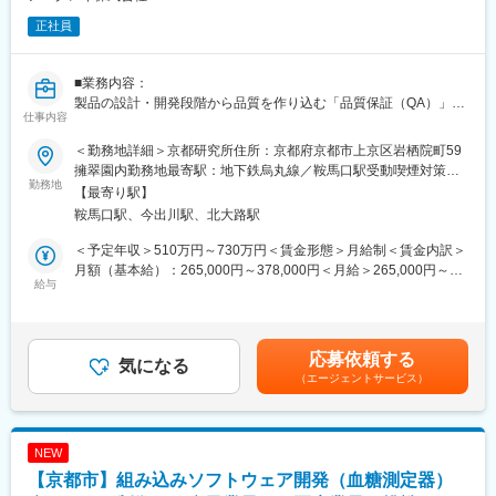
正社員
■業務内容：
製品の設計・開発段階から品質を作り込む「品質保証（QA）」の
仕事内容
役割を担っていただきます。
アークレイで開発している自社装置・試薬について、ISO13485を
＜勤務地詳細＞京都研究所住所：京都府京都市上京区岩栖院町59
はじめとする規格要求に適合した設計・開発が行われているか
擁翠園内勤務地最寄駅：地下鉄烏丸線／鞍馬口駅受動喫煙対策：
を、QMSの観点から管理・保証することが本ポジションのミッシ
勤務地
屋内全面禁煙変更の範囲：会社の定める事業所
【最寄り駅】
ョンです。
鞍馬口駅、今出川駅、北大路駅
具体的には、自社で定めている品質マネジメントシステム
（QMS）に基づき、設計品質（Design Control）を中心とした以
＜予定年収＞510万円～730万円＜賃金形態＞月給制＜賃金内訳＞
下の業務を担当いただきます。
月額（基本給）：265,000円～378,000円＜月給＞265,000円～
＜具体的な業務内容＞
給与
378,000円＜昇給有無＞有＜残業手当＞有＜給与補足＞■昇給／年
・設計・開発プロセスにおける品質管理（Design Control）
1回（5月）■賞与／年2回（7月、12月） ※昨年度実績※お住まいか
・設計インプット／アウトプット、設計レビューの適合性確認
ら職場まで2時間以上かかり、引越しをされる場合は引っ越し費用
・ISO13485およびQMS要求事項への適合性確認
の負担は御座います。実費負担となります。礼金が15万（単
応募依頼する
・設計変更時のQMS観点での確認・管理
気になる
身）、25万（家族帯同）、仲介手数料家賃1ヶ月分も会社負担と
（エージェントサービス）
・品質関連文書（手順書・記録類）の整備・管理
なります。賃金はあくまでも目安の金額であり、選考を通じて上
・QMSの運用、改善、維持活動
下する可能性があります。月給(月額)は固定手当を含めた表記で
まずは設計品質を中心にご担当いただきますが、将来的には QMS
す。
全体の改善・運用、品質保証領域全体を横断的に担っていただく
NEW
ことを期待しています。
【京都市】組み込みソフトウェア開発（血糖測定器）
医療機器・体外診断薬に求められる安全性・有効性・機能性を、