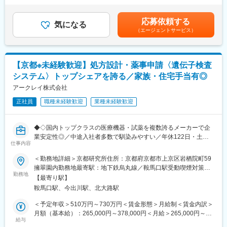
え・開発できる環境です。
研究開発人材の成長を中長期的に支える、人材育成の基盤づくり
ら職場まで2時間以上かかり、引越しをされる場合は引っ越し費用
◎医療検査機器に求められる、高信頼性の開発経験を積むことが
を担うポジションです。
の負担は御座います。実費負担となります。礼金が15万（単
できます。
応募依頼する
気になる
身）、25万（家族帯同）、仲介手数料家賃1ヶ月分も会社負担と
◎ユーザーが直接操作するUI設計にも関われるため、ユーザー視
（エージェントサービス）
■業務詳細：
なります。賃金はあくまでも目安の金額であり、選考を通じて上
点を取り入れた開発に携われます。
・研究開発を担う社員向けの教育カリキュラム、研修プログラム
下する可能性があります。月給(月額)は固定手当を含めた表記で
の企画
す。
■キャリアパス：
・研修教材の作成および研修の運営
メンバーからシニア層まで幅広く募集しており、これまでのご経
【京都※未経験歓迎】処方設計・薬事申請〈遺伝子検査
・受講者の進捗管理およびフィードバック、技能・知識の定期評
験や今後のキャリア志向に応じて、担当ミッションを設定しま
システム〉トップシェアを誇る／家族・住宅手当有◎
価
す。
・教育カリキュラム・研修プログラムの改善および高度化
アークレイ株式会社
スペシャリストやマネジメントの立場など、希望を尊重したキャ
・研究開発現場の育成・人材ニーズを踏まえた採用活動への参画
リアステップとなるよう、柔軟に対応できる環境が整っていま
正社員
職種未経験歓迎
業種未経験歓迎
（人事採用チームとの連携、求職者スクリーニング・面接への関
す。
与 等）
■当社について：
◆◇国内トップクラスの医療機器・試薬を複数誇るメーカーで企
■ポジション魅力：
当社は、医療用分析装置と体外診断用医薬品のメーカーです。特
業安定性◎／中途入社者多数で馴染みやすい／年休122日・土日
研究開発チームは、「機械」「電気」「試薬」「ソフトウェア」
仕事内容
に、糖尿病検査装置の分野では国内トップクラスの地位を築いて
祝休・残業20時間以内／家族・住宅手当などの福利厚生充実／グ
それぞれの専門家が一つの大きなチームとして連携しながら開発
います。当社の製品は世界100か国以上で活躍。海外売上比率約
ローバルに活躍中◆◇
＜勤務地詳細＞京都研究所住所：京都府京都市上京区岩栖院町59
に取り組む体制です。
60％、社内のグローバル化も進行中です。
擁翠園内勤務地最寄駅：地下鉄烏丸線／鞍馬口駅受動喫煙対策：
育成チームは、そうした多様な専門領域を横断し、リーダー層か
■業務内容：
勤務地
屋内全面禁煙変更の範囲：会社の定める事業所
らマネジメント層まで、幅広い職種・年齢層に向けた教育・育成
【最寄り駅】
変更の範囲：会社の定める業務
遺伝子検査システムに関する開発から薬事対応までを一貫して担
プログラムの企画・実行・改善に携わることができます。
鞍馬口駅、今出川駅、北大路駅
当していただきます。
研究開発部門の社員一人ひとりの成長を支えると同時に、人材育
・遺伝子検査システムの開発業務
＜予定年収＞510万円～730万円＜賃金形態＞月給制＜賃金内訳＞
成の仕組みづくりそのものをリードできる点が大きな特長です。
└ 仕様書などの各種ドキュメント作成
月額（基本給）：265,000円～378,000円＜月給＞265,000円～
└ 試薬の処方検討・評価
給与
378,000円＜昇給有無＞有＜残業手当＞有＜給与補足＞■昇給／年
■組織構成：