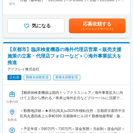
月額（基本給）：265,000円～378,000円＜月給＞265,000円～
各国拠点の営業活動を安定的かつ効率的に支えていくために、新
同社の前身は大正9年に設立された理化学研究所。その頃から受け
給与
378,000円＜昇給有無＞有＜残業手当＞有＜給与補足＞■昇給／年
たなメンバーを迎え、これまでのご経験や知見を活かしながら、
継がれた真摯で探究心旺盛な風土は今でも変わることはありませ
1回（5月）■賞与／年2回（7月、12月） ※昨年度実績※お住まいか
組織強化に貢献いただける方を募集します。
ん。また、人材育成にも力を入れており、「変革と創造への挑
ら職場まで2時間以上かかり、引越しをされる場合は引っ越し費用
戦」を念頭に、社員の意欲的な自己啓発に対しても、積極的にサ
の負担は御座います。実費負担となります。礼金が15万（単
■業務概要：
ポートしています。
応募依頼する
気になる
身）、25万（家族帯同）、仲介手数料家賃1ヶ月分も会社負担と
アークレイの海外事業拡大と業績向上を支えるポジションとし
（エージェントサービス）
なります。賃金はあくまでも目安の金額であり、選考を通じて上
て、海外グループ会社の営業活動を円滑に進めるためのバックオ
変更の範囲：会社の定める業務
下する可能性があります。月給(月額)は固定手当を含めた表記で
フィス業務全般を担っていただきます。
す。
【京都市】臨床検査機器の海外代理店営業＜販売支援
本ポジションでは、海外の営業担当者や各国拠点、社内の関連部
門と連携しながら、営業活動の後方支援を行っていただきます。
施策の立案・代理店フォローなど＞◇海外事業拡大を
営業活動そのものを前線で担うというより、受発注、物流、品
推進
質、営業事務、展示会運営、各種調整業務などを通じて、海外ビ
アークレイ株式会社
ジネスを支える役割です。
正社員
職種未経験歓迎
業種未経験歓迎
これまでのご経験や今後のキャリアの方向性を踏まえ、面接の中
で担当領域を決定しますが、主に以下の業務を想定しています。
【糖尿病検査機器は国内トップクラスシェア／海外事業拡大に向
■業務詳細：
けて上流から携わる／将来は海外赴任などグローバルに活躍でき
仕事内容
・海外営業担当者への営業事務支援
るキャリアパスあり】
・海外での展示会、イベント、代理店会議などの運営サポート
＜勤務地詳細＞★本社(烏丸)※2025年移転住所：京都府京都市中京
・受発注システムに関する運用支援、および社内各部署との調整
■採用背景：
区烏丸通四条上ル笋町689 京都御幸ビル10Ｆ勤務地最寄駅：阪急
・物流/品質管理に関わる管理運営業務
海外事業の拡大に伴い、各国拠点および販売代理店に対する営業
勤務地
京都線／烏丸駅受動喫煙対策：屋内全面禁煙変更の範囲：会社の
・ISO監査対応に向けた手順書作成や運用整備
支援体制の強化を進めています。
定める事業所
＜予定年収＞590万円～730万円＜賃金形態＞月給制＜賃金内訳＞
・海外拠点/関係部門との連携による業務改善や課題解決
市場環境や販売課題を踏まえながら、海外グループ会社の担当者