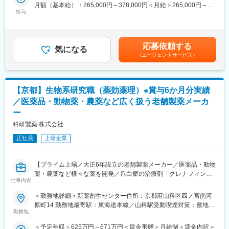
プとなるよう、柔軟に対応できる環境が整っています。
月額（基本給）：265,000円～378,000円＜月給＞265,000円～
オフィス運営や設備管理に加え、新オフィス立ち上げや全社横断
給与
378,000円＜昇給有無＞有＜残業手当＞有＜給与補足＞■昇給／年
プロジェクトなど、会社経営を支える基盤づくりにも主体的に関
■各種手当：
1回（5月）■賞与／年2回（7月、12月） ※昨年度実績※お住まいか
わることができます。
・家族手当、住宅手当あり（支給条件あり）
ら職場まで2時間以上かかり、引越しをされる場合は引っ越し費用
・入社時、京都に引越しが必要な方には礼金・引越代の補助を行
の負担は御座います。実費負担となります。礼金が15万（単
■業務詳細
応募依頼する
う制度をご活用いただけます。
気になる
身）、25万（家族帯同）、仲介手数料家賃1ヶ月分も会社負担と
＜入社後まずお任せする業務＞
（エージェントサービス）
なります。賃金はあくまでも目安の金額であり、選考を通じて上
・オフィス・設備管理、ファシリティ管理
■配属組織について：
下する可能性があります。月給(月額)は固定手当を含めた表記で
・備品管理
・研究開発チームは「機械」「電気」「試薬」「ソフト」が1つの
す。
・社内行事の企画・運営
大きなチームとなり、開発設計をしています
【京都】生物系研究職（薬効薬理）※賞与6か月分実績
・各種申請・運用管理
・組織はフラットで、役職呼称は禁止など、風通しのよい風土形
・業務改善活動
／医薬品・動物薬・農薬など広く扱う老舗製薬メーカ
成です。
・各部門からの問い合わせ対応
ー
＜将来的にお任せしたい業務＞
■当社について：
科研製薬 株式会社
・全社規程管理
当社は、医療用分析装置と体外診断用医薬品のメーカーです。特
・グループガバナンス強化
正社員
上場企業
に、糖尿病検査装置の分野では国内トップクラスの地位を築いて
・施設戦略立案
います。当社の製品は世界100か国以上で活躍。海外売上比率約
・コスト最適化プロジェクト
60％、社内のグローバル化も進行中です。
・新オフィス・設備導入プロジェクト
【プライム上場／大正6年設立の老舗製薬メーカー／医薬品・動物
・海外拠点との連携業務
薬・農薬など様々な薬を開発／爪白癬の治療剤「クレナフィン」
変更の範囲：会社の定める業務
仕事内容
・全社横断プロジェクト推進
を開発した製薬メーカー】
■求人概要：
＜勤務地詳細＞新薬創生センター住所：京都府山科区四ノ宮南河
■組織・風土
当社は1948年に財団法人理化学研究所を前身として設立された研
原町14 勤務地最寄駅：東海道本線／山科駅受動喫煙対策：敷地内
総務チームは8名体制。中途入社社員も多数活躍しています。役職
究開発型の製薬企業です。日本初の外用爪白癬治療剤「クレナフ
勤務地
全面禁煙変更の範囲：会社の定める事業所
ではなく「○○さん」と呼び合うフラットな文化が根付いており、
ィン」、関節機能改善剤「アルツ」など日本初・世界初となるユ
＜予定年収＞625万円～671万円＜賃金形態＞月給制＜賃金内訳＞
年次を問わず意見を発信しやすい環境です。また、「やりたい」