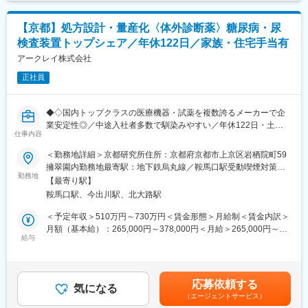
下する可能性があります。月給(月額)は固定手当を含めた表記で
・海外拠点における労務対応のサポートおよび現地人事との連携
す。
す。
ドキュメント制作に関する専門性を活かし、グループ全体の文書
【京都】処方設計・量産化〈体外診断薬〉糖尿病・尿
単なる制度運用にとどまらず、各国の事業成長を人材面から支え
作成業務を支える役割を担っています。
る役割として、裁量をもって取り組める環境です。
検査装置トップシェア／年休122日／家族・住宅手当有
アークレイ株式会社
■求める人物像：
■入社後の流れ：
●DTPの知識を活かしながら、制作そのものではなくディレクショ
入社後はまず、オンライン教育プログラムを通じて、当社やグル
正社員
ンに軸足を置いて活躍したい方
ープ全体の理解を深めていただきます。
●既存業務をそのまま回すだけでなく、業務改善や効率化にも関心
その後は、人事業務に関するトレーニングを実践的なOJT中心で
を持てる方
◆◇国内トップクラスの医療機器・試薬を複数誇るメーカーで企
実施。
業安定性◎／中途入社者多数で馴染みやすい／年休122日・土日
経験豊富なメンバーと共に現場で業務に携わりながら、実務を通
変更の範囲：会社の定める業務
仕事内容
祝休・残業20時間以内／家族・住宅手当などの福利厚生充実／グ
じてスキルを磨いていける環境です。
ローバルに活躍中◆◇
基礎から段階的にキャッチアップできる体制を整えており、グロ
＜勤務地詳細＞京都研究所住所：京都府京都市上京区岩栖院町59
ーバル人事としての業務理解を無理なく深めていくことが可能で
擁翠園内勤務地最寄駅：地下鉄烏丸線／鞍馬口駅受動喫煙対策：
■職務内容：
す。
勤務地
屋内全面禁煙変更の範囲：会社の定める事業所
【最寄り駅】
本ポジションは、世界120か国以上で使用される体外診断用医薬
鞍馬口駅、今出川駅、北大路駅
品（試薬）の開発において、試薬の処方設計・改良開発を中核と
■組織風土：
して、製品化までを一貫してリードしていただく役割です。
役職呼称を設けないフラットな組織文化が根付いており、役員を
＜予定年収＞510万円～730万円＜賃金形態＞月給制＜賃金内訳＞
QMS／GMP規制下において、品質・再現性・量産性を満たす試薬
含めて互いを「〇〇さん」と呼び合う風通しの良い職場です。
月額（基本給）：265,000円～378,000円＜月給＞265,000円～
開発を推進し、特に糖尿病検査装置分野で国内トップシェアを誇
社内にはミーティングスペースを多数設置しており、思いついた
給与
378,000円＜昇給有無＞有＜残業手当＞有＜給与補足＞■昇給／年
る当社の中核事業を技術面から支えていただきます。
アイデアをすぐに共有・議論できる環境が整っています。
1回（5月）■賞与／年2回（7月、12月） ※昨年度実績※お住まいか
日常的にコミュニケーションが活発で、連携の取りやすさが業務
ら職場まで2時間以上かかり、引越しをされる場合は引っ越し費用
1．試薬の処方設計・改良開発（コア業務）
のスピードと質を高める仕組みとなっています。
の負担は御座います。実費負担となります。礼金が15万（単
応募依頼する
・新規製品開発における試薬組成の検討、配合最適化、処方設計
気になる
身）、25万（家族帯同）、仲介手数料家賃1ヶ月分も会社負担と
（エージェントサービス）
・既存製品の仕様追加・性能改善・安定性向上を目的とした改良
■アークレイGについて：
なります。賃金はあくまでも目安の金額であり、選考を通じて上