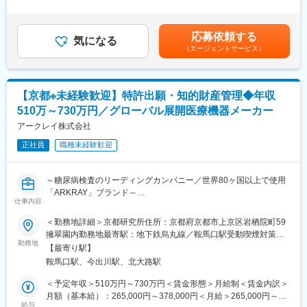
└ 関連部門（開発・製造・品質等）との調整
1回（5月）■賞与／年2回（7月、12月） ※昨年度実績※お住まいか
チームは3名体制で構成されており、メンバーはいずれも元研究開
・薬事申請業務
ら職場まで2時間以上かかり、引越しをされる場合は引っ越し費用
発担当者です。高い専門知識を有する一方で、研修体制の構築と
└ 製造販売承認申請書の作成
の負担は御座います。実費負担となります。礼金が15万（単
いう点ではまだ発展途上の段階にあります。
応募依頼する
└ 当局審査への対応
気になる
身）、25万（家族帯同）、仲介手数料家賃1ヶ月分も会社負担と
そのため本ポジションには、研修領域の「責任者」としてチーム
（エージェントサービス）
・既存製品の仕様追加・変更対応
なります。賃金はあくまでも目安の金額であり、選考を通じて上
をリードすることも重要なミッションとなります。
└ 仕様追加・変更に伴う各種手続き、申請対応
下する可能性があります。月給(月額)は固定手当を含めた表記で
す。
■部門について：
研究開発だけでなく、製品化・上市に不可欠な薬事プロセスまで
当社研究開発部門には、機械設計、電気回路設計、組み込みのエ
【京都※未経験歓迎】特許出願・知的財産管理◆年収
関与できるポジションです。
ンジニアの他に化学、物理学、生化学、分子生物学、免疫化学
510万～730万円／グローバル展開医療機器メーカー
等、様々な専門性を持った社員が在籍しています。
■キャリアパス：
アークレイ株式会社
スペシャリストとして専門性を高める道、またはマネジメントと
正社員
職種未経験歓迎
してチームを牽引する道など、複数のキャリアパスを用意してい
変更の範囲：会社の定める業務
ます。
ご本人の希望や適性を尊重しながら、柔軟にキャリアステップを
～糖尿病検査のリーディングカンパニー／世界80ヶ国以上で使用
描ける環境が整っており、長期的な視点で成長・活躍していただ
「ARKRAY」ブランド～
くことが可能です。
仕事内容
■業務内容：
＜勤務地詳細＞京都研究所住所：京都府京都市上京区岩栖院町59
■組織について
アークレイ株式会社の研究開発本部に所属する知的財産部門にお
擁翠園内勤務地最寄駅：地下鉄烏丸線／鞍馬口駅受動喫煙対策：
チームは19名体制で構成されています。
いて、研究開発過程で生まれた発明の出願権利化業務、知財ＰＦ
勤務地
屋内全面禁煙変更の範囲：会社の定める事業所
組織風土はオープンでフラット。役職名を使わず、役員や責任者
【最寄り駅】
マネジメント業務、契約渉外業務および知財関連の企画・管理業
も含めて互いを「〇〇さん」と呼び合う文化が根付いており、年
鞍馬口駅、今出川駅、北大路駅
務を担っていただきます。
次や立場に関わらず意見を発信しやすい環境です。
（1）発明の発掘と評価
＜予定年収＞510万円～730万円＜賃金形態＞月給制＜賃金内訳＞
社内にはカフェスペースがあり、淹れたてのコーヒーを楽しみな
・研究開発過程で生まれた発明の発掘
月額（基本給）：265,000円～378,000円＜月給＞265,000円～
がら仕事ができる環境です。
・発明の技術的価値、事業的価値の評価
給与