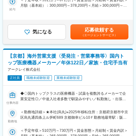
＜予定年収＞531万円～671万円＜賃金形態＞月給制＜賃金内訳＞
同社の前身は大正9年に設立された理化学研究所。その頃から受け
ニークな製品の提供を通して、患者さんのクオリティ・オブ・ラ
月額（基本給）：300,000円～378,200円＜月給＞300,000円～
継がれた真摯で探究心旺盛な風土は今でも変わることはありませ
イフの向上に努め、人々がより良い人生を送るウェルビーイング
給与
378,200円＜昇給有無＞有＜残業手当＞有＜給与補足＞■上記年収
ん。また、人材育成にも力を入れており、「変革と創造への挑
への貢献に注力しています。本ポジションでは、生物系研究職と
構成：月給×12+賞与（6ヶ月分） ※別途 各種手当 残業手当等
戦」を念頭に、社員の意欲的な自己啓発に対しても、積極的にサ
して、新薬の研究開発をお任せいたします。
が支給。■備考：昇給年1回（4月）、賞与年2回（7月、12月
ポートしています。
※2021年度：6ヶ月分） 賃金はあくまでも目安の金額であり、選
■担当業務：
応募依頼する
気になる
考を通じて上下する可能性があります。月給(月額)は固定手当を含
変更の範囲：会社の定める業務
重点領域（免疫・炎症、感染症、神経）を中心にアンメットメデ
（エージェントサービス）
めた表記です。
ィカルニーズの高い疾患に対する創薬プロジェクトを創出し、薬
理リーダーとしてプロジェクトを牽引することを目的に下記業務
に従事して頂きます。
【京都】海外営業支援〈受発注・営業事務等〉国内ト
・創薬のアイデアを具現化し、提案してプロジェクト化させる
・in vitro及びin vivo薬効評価系を構築する
ップ医療機器メーカー／年休122日／家族・住宅手当有
・薬理試験を実施又は指示・監督し、結果の解釈及び今後の計画
アークレイ株式会社
を立案する
・研究開発計画書、試験報告書などの文書を作成する
正社員
職種未経験歓迎
業種未経験歓迎
・他部署と協議し、プロジェクトの全体方針策定に主体的に関わ
る
◆◇国内トップクラスの医療機器・試薬を複数誇るメーカーで企
業安定性◎／中途入社者多数で馴染みやすい／転勤無し・出張無
■戦略・ビジョン：
仕事内容
し／年休122日・土日祝休・残業20時間以下／家族・住宅手当有
最先端の製品で、『最優』の成果をつくる。世界に存在感を示す
り◆◇
製薬会社になることが私たちのめざす未来です。日本・アメリ
＜勤務地詳細＞★本社(烏丸)※2025年移転住所：京都府京都市中京
カ・カナダにおいて共同開発された日本初外用爪白癬治療剤「ク
区烏丸通四条上ル笋町689 京都御幸ビル10Ｆ勤務地最寄駅：阪急
■採用背景：
レナフィン」を、現在はアジアを中心に海外展開しています。
勤務地
京都線／烏丸駅受動喫煙対策：屋内全面禁煙変更の範囲：会社の
海外拠点および海外営業担当の増加に伴い、海外営業支援機能の
定める事業所
＜予定年収＞510万円～730万円＜賃金形態＞月給制＜賃金内訳＞
さらなる強化が必要となっています。
■社風・風土：