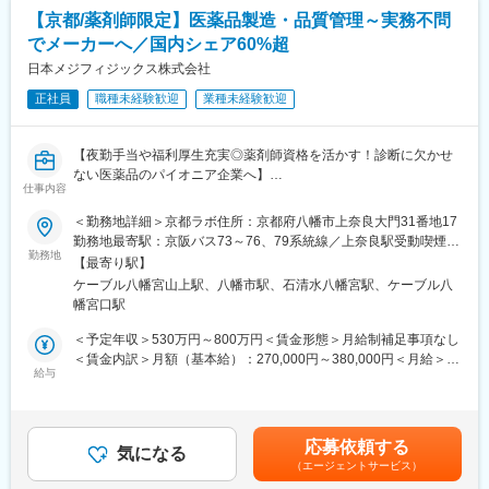
入社後は、基礎から実務までを段階的に学べる体系的な研修制度
◎高度セキュリティ資格保有者が活躍できる環境
【京都/薬剤師限定】医薬品製造・品質管理～実務不問
を用意しています。基礎知識の習得から実務への移行まで、無理
高度セキュリティ資格保有者が活躍しており、専門知識を正当に
でメーカーへ／国内シェア60%超
のないステップで成長できる環境が整っており、未経験分野があ
評価され、レベルの高い議論・改善を推進できる技術志向の環境
る方も安心して業務に取り組めます。
日本メジフィジックス株式会社
が整っています。
・臨床検査系情報のオンデマンド学習（約2か月）
正社員
職種未経験歓迎
業種未経験歓迎
・担当システムに関する社内研修（約2か月）
■組織構成：
・OJT（約半年）
主にプロダクト開発を行うメンバー正社員14名のチームとなりま
す。
【夜勤手当や福利厚生充実◎薬剤師資格を活かす！診断に欠かせ
■ポジションの特徴：
１フロアで他チームもいる環境であり、アークレイグループ開発
ない医薬品のパイオニア企業へ】
本ポジションで担当いただくのは、糖尿病患者さま向けの
仕事内容
部門も同拠点勤務となるため、部門を超えたコミュニケーション
PHR（Personal Health Record）管理アプリケーションです。
も取りやすい環境となります。
■具体的な職務内容
＜勤務地詳細＞京都ラボ住所：京都府八幡市上奈良大門31番地17
「血糖値管理」「食事記録」「歩数計」「バイタル管理」など、
・放射性医薬品の製造
勤務地最寄駅：京阪バス73～76、79系統線／上奈良駅受動喫煙対
日々の健康状態を一元的に管理できる機能を搭載し、患者さまの
変更の範囲：会社の定める業務
・放射性医薬品の無菌試験、定量試験などの多種にわたる品質試
勤務地
策：敷地内全面禁煙変更の範囲：会社の定める事業所
セルフケアを支援する重要な役割を担っています。
【最寄り駅】
験
本アプリケーションも、患者さま個人にとどまらず、医療機関や
ケーブル八幡宮山上駅、八幡市駅、石清水八幡宮駅、ケーブル八
・放射性医薬品の製造から出荷までの管理
企業への導入実績を多数有しています。実際のユーザーや医療現
幡宮口駅
・新製剤、新技術の導入／改善／改良
場から寄せられる声をもとに、機能追加・改善開発を継続的に行
※独り立ちするまで先輩がOJT形式・マンツーマンで丁寧にフォロ
＜予定年収＞530万円～800万円＜賃金形態＞月給制補足事項なし
っている点が大きな特長です。
ーします。
＜賃金内訳＞月額（基本給）：270,000円～380,000円＜月給＞
給与
270,000円～380,000円＜昇給有無＞有＜残業手当＞有＜給与補足
■使用言語/環境：
■当社について
＞※上記年収は各種手当込みの年収となります。■季節賞与：年2
・インフラ：AWS
SPECT・PETと呼ばれる核医学検査が主な事業分野です。これは
回（7月、12月）■業績賞与：年1回（3月）※会社業績及び個人業
・言語：C#,Kotlin,Swift,Dart ,Objective-C
生体内の微妙な変化をとらえて画像化する「分子イメージング」
績のターゲット100％達成の場合支給■昇給：年1回
・フレームワーク： .NET
応募依頼する
という技術であり、医療課題の克服に幅広く力を発揮できる可能
気になる
・データベース：MySQL,PostgreSQL,SQLite,SQL Server
（エージェントサービス）
性があります。特にPET検査はがん診療になくてはならないツー
・コード管理：GitHub