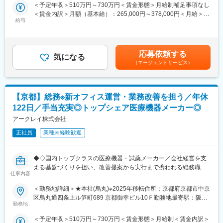
■キャリアパス：
＜予定年収＞510万円～730万円＜賃金形態＞月給制補足事項なし
＜具体的な業務内容＞
基礎を習得した後は、一つの開発テーマを主体的にリードするポ
＜賃金内訳＞月額（基本給）：265,000円～378,000円＜月給＞
◎開発する製品：
給与
ジションを目指していただきます。
265,000円～378,000円＜昇給有無＞有＜残業手当＞有＜給与補足
└尿検査、血液検査、口腔内検査等に用いる分析装置がメイン
試薬・電極の設計から、評価計画の立案、生物学的安全性・臨床
＞■昇給／年1回（5月）■賞与／年2回（7月、12月） ※昨年度実績
◎携わる部品：
に関する検討、量産条件の検証までをトータルで担えるエンジニ
※お住まいから職場まで2時間以上かかり、引越しをされる場合は
└上記装置の機構部品、駆動部品、外装部品 など
アとしての成長が可能です。
引っ越し費用の負担は御座います。実費負担となります。礼金が
応募依頼する
気になる
将来的には、ご本人の志向や適性に応じて、
15万（単身）、25万（家族帯同）、仲介手数料家賃1ヶ月分も会
（エージェントサービス）
※当社に蓄積された、高精度分析装置ならではの基盤設計技術や小
・特定分野の技術を深めるスペシャリスト
社負担となります。賃金はあくまでも目安の金額であり、選考を
型化ノウハウ等を学び、世の中に無い次世代の分析装置の開発に
・開発～製造～臨床を俯瞰し、複数部門や社外パートナーを束ね
通じて上下する可能性があります。月給(月額)は固定手当を含めた
取り組みます。
るマネージャー
表記です。
といったキャリアの広がりがあります。
【京都】総務※新オフィス運営・業務改善を担う／年休
■魅力ポイント：
また、海外臨床やグローバル共同研究に参加する機会もあり、国
122日／手当充実◎トップシェア医療機器メーカー◎
・アークレイの製品は国内外で使用されることになるため、各国
際的な視点と幅広い経験を段階的に積んでいける環境です。
のお客さまに安全に使っていただけるように、法規制をクリアし
アークレイ株式会社
た製品を開発する必要があります。そのため、機械設計はもちろ
変更の範囲：会社の定める業務
正社員
業種未経験歓迎
んのこと、医療機器に関する幅広いスキルを身に付けることがで
きます。
・実装する工場は自社（海外）にもあるため、自分の目で実装現
◆◇国内トップクラスの医療機器・試薬メーカー／会社経営を支
場を確認することもできます。製品が実際に使用される病院へヒ
える基盤づくりを担い、改善提案から実行まで携われる総務職／
アリングする機会や、展示会なども実施しているため、ユーザー
仕事内容
中途入社者多数／年休122日・土日祝休・残業20時間以内／家
の生の声をダイレクトに知る機会もあります。
族・住宅手当充実◆◇
＜勤務地詳細＞★本社(烏丸)※2025年移転住所：京都府京都市中京
■業務概要
区烏丸通四条上ル笋町689 京都御幸ビル10Ｆ勤務地最寄駅：阪急
■キャリアパス：
京都本社にて総務業務全般をお任せします。グループ全体の円滑
勤務地
京都線／烏丸駅受動喫煙対策：屋内全面禁煙変更の範囲：会社の
スペシャリストや、マネジメントの立場など、さまざまなキャリ
な事業運営を支えるため、日常的な総務実務に加え、各部門との
定める事業所
アパスを用意しており、ご自身の希望を尊重したキャリアステッ
＜予定年収＞510万円～730万円＜賃金形態＞月給制＜賃金内訳＞
調整や業務改善まで幅広く担当いただきます。