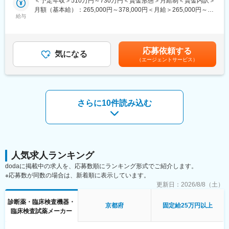
＜予定年収＞510万円～730万円＜賃金形態＞月給制＜賃金内訳＞
組織づくりの中核を担うポジションです。
める体制・環境」を整えています。実際の月平均残業は3.1時間、
月額（基本給）：265,000円～378,000円＜月給＞265,000円～
フレックス制を採用しています。
給与
378,000円＜昇給有無＞有＜残業手当＞有＜給与補足＞■昇給／年
【新卒採用】
1回（5月）■賞与／年2回（7月、12月） ※昨年度実績※お住まいか
・採用戦略の企画立案・実行
■スキルアップできる環境：
ら職場まで2時間以上かかり、引越しをされる場合は引っ越し費用
・説明会や学校訪問などの母集団形成
OEMメーカーとして常に安定した技術力が発揮できるよう、社員
の負担は御座います。実費負担となります。礼金が15万（単
・書類選考～面接～クロージング対応
応募依頼する
への学習の機会は積極的に提供していただけます。月に2回座学で
気になる
身）、25万（家族帯同）、仲介手数料家賃1ヶ月分も会社負担と
・インターンシップの企画・運営
（エージェントサービス）
の勉強会を開催しており、オフィス内には業界情報に関する定期
なります。賃金はあくまでも目安の金額であり、選考を通じて上
・内定者・入社者フォロー
刊行は常時複数部置いてあります。デスクも社員同士がオープン
下する可能性があります。月給(月額)は固定手当を含めた表記で
に会話できる空間になっており、それぞれが意見交換し合いなが
す。
【中途採用】
ら業務を進められます。
・キャリア採用戦略の企画立案・実行
さらに10件読み込む
・採用手法の検討（チャネル選定・改善）
・人材紹介会社など外部パートナーとの連携
・セミナー・企業説明会の企画・運営
・選考対応および候補者フォロー
・キャリアガイダンス対応
※特に、研究開発職・エンジニア職の採用強化に取り組んでいま
人気求人ランキング
す。
dodaに掲載中の求人を、応募数順にランキング形式でご紹介します。
※応募数が同数の場合は、新着順に表示しています。
■魅力ポイント：
更新日：
2026/8/8（土）
◎入社後は国内の採用業務（研究開発・カスタマーサービス・ビ
ジネス職）を中心にご担当いただきますが、将来的には派遣管理
診断薬・臨床検査機器・
や海外人事領域へと業務の幅を広げることが可能です。グローバ
京都府
固定給25万円以上
臨床検査試薬メーカー
ル人事としてのキャリアも描ける環境が整っています。
◎採用受入部門との連携体制が整っており、部門と一体となって