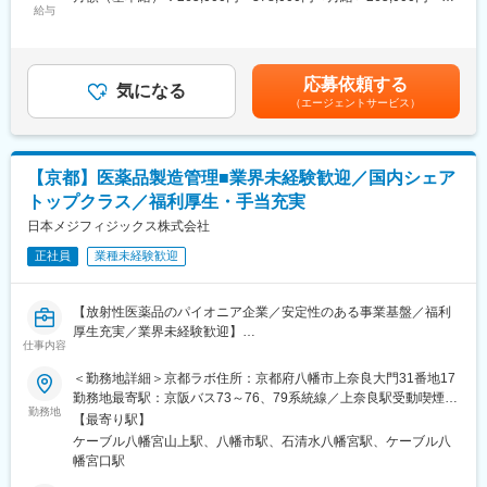
・販売先各国（米国、欧州、中国、日本を含む全世界）の法規制
給与
378,000円＜昇給有無＞有＜残業手当＞有＜給与補足＞■昇給／年
に従い、製品の有効性や安全性を理解してもらうための資料作成
■ポジションの特徴：
1回（5月）■賞与／年2回（7月、12月） ※昨年度実績※お住まいか
及び、各国政府部門から販売許可の申請
本ポジションでは、現場の声を起点に、「教育を通じて組織をど
ら職場まで2時間以上かかり、引越しをされる場合は引っ越し費用
・海外拠点薬事メンバー・開発メンバーと協力しながら、販売許
う変えるか」を考え実行できる点が大きな魅力です。
の負担は御座います。実費負担となります。礼金が15万（単
応募依頼する
可取得の為の戦略・戦術の策定
研修単体ではなく、
気になる
身）、25万（家族帯同）、仲介手数料家賃1ヶ月分も会社負担と
（エージェントサービス）
・許可申請における関連資料の作成（開発資料を読み込み、英語
・組織文化の醸成
なります。賃金はあくまでも目安の金額であり、選考を通じて上
で纏め直す業務を含む）
・リーダー育成
下する可能性があります。月給(月額)は固定手当を含めた表記で
・グローバル人材育成
す。
※各国の法的要求もクリアする必要があるため、日々の業務で幅広
といったテーマに関われるため、人材開発の中核領域に携わりな
【京都】医薬品製造管理■業界未経験歓迎／国内シェア
い知識の習得や英語を使用した業務が発生します。
がら、戦略人事としてのキャリアを築ける環境です。
トップクラス／福利厚生・手当充実
【入社後にお任せする業務】
日本メジフィジックス株式会社
■組織構成：
これまでに実際に申請をしてきた製品の資料をもとに、新たな製
現在5名体制です。
正社員
業種未経験歓迎
品の申請時に必要な資料や情報を考え、OJTによるサポートを受
新入社員研修から既存社員向け教育・理念浸透施策まで幅広く担
けながら実際に関連資料の作成をしていただきます。
当しています。
※多岐にわたる分野について学んでいただく必要がありますが、ご
【放射性医薬品のパイオニア企業／安定性のある事業基盤／福利
経験のない方でも１からサポートし、専門的なスキルを身につけ
変更の範囲：会社の定める業務
厚生充実／業界未経験歓迎】
ることができる環境が整っています。
仕事内容
■職務内容
＜勤務地詳細＞京都ラボ住所：京都府八幡市上奈良大門31番地17
＜薬事申請とは＞
以下業務をご担当頂きます。ご入社後はOJT形式で先輩社員が付
勤務地最寄駅：京阪バス73～76、79系統線／上奈良駅受動喫煙対
新しい医薬品や医療機器を市場に出す際に、国の規制当局に対し
き添いながら機械操作や医薬品製造業務をレクチャー致します。
勤務地
策：敷地内全面禁煙変更の範囲：会社の定める事業所
て、公的文書を作成・申請する作業であり、欠かせない作業で
【最寄り駅】
す。
ケーブル八幡宮山上駅、八幡市駅、石清水八幡宮駅、ケーブル八
・放射性医薬品の製造（製造作業だけでなく管理業務、開発業務
幡宮口駅
を含む）
■魅力ポイント：