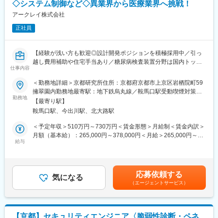
仕組みとして保証するQAとして、専門性の高いメンバーと協働し
◇システム制御など◇異業界から医療業界へ挑戦！
ながら、アークレイグループの品質保証体制を構築していただき
アークレイ株式会社
ます。
正社員
■チームメンバーについて：
・16名体制のチームで構成されています
【経験が浅い方も歓迎◎設計開発ポジションを積極採用中／引っ
越し費用補助や住宅手当あり／糖尿病検査装置分野は国内トップ
■キャリアパス：
仕事内容
クラスシェア】
スペシャリストや、マネジメントの立場など、さまざまなキャリ
アパスを用意しており、ご自身の希望を尊重したキャリアステッ
＜勤務地詳細＞京都研究所住所：京都府京都市上京区岩栖院町59
■職務内容：
プとなるよう、柔軟に対応できる環境が整っています。
擁翠園内勤務地最寄駅：地下鉄烏丸線／鞍馬口駅受動喫煙対策：
当社の製品である血糖測定器のソフトウェア開発をお任せいたし
勤務地
屋内全面禁煙変更の範囲：会社の定める事業所
【最寄り駅】
ます。
■その他：
鞍馬口駅、今出川駅、北大路駅
研究開発チームは「機械」「電気」「試薬」「ソフト」が1つの大
＜具体的な業務内容＞
きなチームとなり、横連携しながら開発設計をしています。設計
＜予定年収＞510万円～730万円＜賃金形態＞月給制＜賃金内訳＞
・電子部品（IC）の構成や製品の仕様を理解
品質管理のチームは、これらのチームと携わりながら業務を進め
月額（基本給）：265,000円～378,000円＜月給＞265,000円～
・要求仕様に沿ったコーディング
給与
ることになるので、製品や設計工程理解しやすく、それぞれとコ
378,000円＜昇給有無＞有＜残業手当＞有＜給与補足＞■昇給／年
・UI・通信（Bluetooth等）・アナログ測定のシステム制御
ミュニケーションを取り業務いただくことが可能です。
1回（5月）■賞与／年2回（7月、12月） ※昨年度実績※お住まいか
・設計仕様書の作成
ら職場まで2時間以上かかり、引越しをされる場合は引っ越し費用
・量産に向けての動きのサポート
■研究所について
の負担は御座います。実費負担となります。礼金が15万（単
応募依頼する
└移管先で製造ができるように製造設備の設定や準備を工場部門
気になる
京都市営地下鉄・鞍馬口駅から徒歩5分。室町時代から伝わる日本
身）、25万（家族帯同）、仲介手数料家賃1ヶ月分も会社負担と
（エージェントサービス）
の方と行い、そちらからの問い合わせなどにもご対応いただきま
庭園「擁翠園（ようすいえん）」の中に京都研究所があります。
なります。賃金はあくまでも目安の金額であり、選考を通じて上
す。
下する可能性があります。月給(月額)は固定手当を含めた表記で
※他の企業にコーディングの部分は外注することもあり、そうなっ
変更の範囲：会社の定める業務
す。
た際には外注管理も業務範囲となります。
【京都】セキュリティエンジニア〈脆弱性診断・ペネ