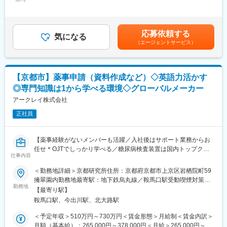
378,000円＜昇給有無＞有＜残業手当＞有＜給与補足＞■昇給／年
提案し、形にしていく役割を担っていただきます。
1回（5月）■賞与／年2回（7月、12月） ※昨年度実績※お住まいか
■業務概要：
ら職場まで2時間以上かかり、引越しをされる場合は引っ越し費用
当部門は、日本国内を中心としたグループ各社に共通する社員教
■魅力・やりがい：
の負担は御座います。実費負担となります。礼金が15万（単
育を担う部門です。企業理念・フィロソフィーの浸透や文化形成
◎世界各国の市場に関わり、グローバルビジネスの実務経験を積
応募依頼する
気になる
身）、25万（家族帯同）、仲介手数料家賃1ヶ月分も会社負担と
のための研修・施策、新入社員研修、国内社員向けのe-
むことが可能です。
（エージェントサービス）
なります。賃金はあくまでも目安の金額であり、選考を通じて上
Learning、キャリア採用者向けの導入研修などを企画・運営して
◎市場分析～施策実行まで関与できるため、マーケティングと営
下する可能性があります。月給(月額)は固定手当を含めた表記で
います。
業両方のスキルが身につきます。
す。
◎将来的には海外赴任など、国際的に活躍できるキャリアパスも
【京都市】薬事申請（資料作成など）◇英語力活かす
単なる研修運営ではなく、当社の事業成長を支える教育体系・研
描けられます。
修プログラムの設計～実施～改善まで一貫して担うポジションで
◎専門知識は1から学べる環境◇グローバルメーカー
す。ご経験に応じて、担当いただく領域やテーマの幅を広げ、教
■組織について：
アークレイ株式会社
育施策の中核メンバーとしてご活躍いただくことを期待していま
人数：10名体制（外国籍のメンバーも活躍中）
す。
正社員
年齢層：若手からベテランまでバランスよく在籍しています
新卒、社内異動、中途入社の方など多様なキャリアのメンバーが
■業務詳細：
活躍しています。
【薬事経験がないメンバーも活躍／入社後はサポート業務からお
・新入社員研修の企画、運営、改善
チームMTGや上長との1on1を実施し、連携を取りながら業務を進
任せ＊OJTでしっかり学べる／糖尿病検査装置は国内トップクラ
・企業理念・フィロソフィーの浸透／文化形成に関する教育施策
めており、日常的に情報共有・相談ができる環境が整っていま
仕事内容
スシェア】
の企画、実行
す。
・集合研修、e-learning等を活用した研修プログラムの設計・運営
＜勤務地詳細＞京都研究所住所：京都府京都市上京区岩栖院町59
■職務内容：
・階層別研修、管理職候補者向け研修の企画立案・実施
変更の範囲：会社の定める業務
擁翠園内勤務地最寄駅：地下鉄烏丸線／鞍馬口駅受動喫煙対策：
本ポジションでは、世界120か国以上に展開している自社医療機
・海外赴任候補者研修の企画、運営（再開を予定）
勤務地
屋内全面禁煙変更の範囲：会社の定める事業所
【最寄り駅】
器及び体外診断用医薬品販売における、国内外への薬事申請業務
・受講者、現場部門へのヒアリングを通じた教育課題の抽出
鞍馬口駅、今出川駅、北大路駅
を担っていただきます。
・教育制度全体の見直し、運用改善、効果検証
・グループ各社に共通する教育施策の展開・推進
＜予定年収＞510万円～730万円＜賃金形態＞月給制＜賃金内訳＞
＜具体的な業務内容＞
・ご経験に応じたチーム運営、後進育成、マネジメント補佐
月額（基本給）：265,000円～378,000円＜月給＞265,000円～