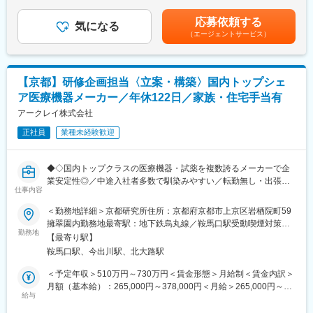
■組織構成：
ら職場まで2時間以上かかり、引越しをされる場合は引っ越し費用
・研究開発チームは、「機械・電気・試薬・ソフトウェア」の各
の負担は御座います。実費負担となります。礼金が15万（単
応募依頼する
■開発対象：
気になる
分野の専門人材が一体となった横断型の体制で開発・設計を行っ
身）、25万（家族帯同）、仲介手数料家賃1ヶ月分も会社負担と
（エージェントサービス）
尿検査・血液検査・口腔内検査などに用いられる医療用検査装置
ています。
なります。賃金はあくまでも目安の金額であり、選考を通じて上
が中心です。
・本ポジションが所属する試薬開発（化学分野）チームは計15名
下する可能性があります。月給(月額)は固定手当を含めた表記で
検査には光の技術を使用します。青→赤、黄色→紫のような検体
で構成されており、担当製品ごとに5名チームと10名チームの2チ
す。
の色変化を正確にセンシングできるかが重要となるため、フォト
ーム体制で業務を推進しています。
【京都】研修企画担当〈立案・構築〉国内トップシェ
ダイオード素子のほか、カメラを使った認識にも取り組んでいま
・メンバーは20代から50代までと年齢層も幅広く、経験豊富なベ
ア医療機器メーカー／年休122日／家族・住宅手当有
す。
テランと若手がバランスよく活躍しています。
アークレイ株式会社
■業務詳細：
変更の範囲：会社の定める業務
正社員
業種未経験歓迎
ご志向・スキルに応じて、以下のような幅広い業務に携わってい
ただきます。
・設計仕様書の作成
◆◇国内トップクラスの医療機器・試薬を複数誇るメーカーで企
・コーディングおよび実装
業安定性◎／中途入社者多数で馴染みやすい／転勤無し・出張無
・ベンダーコントロール
仕事内容
し／年休122日・土日祝休・残業ほぼ無し／家族・住宅手当有り
・最終アウトプットの検証・評価
◆◇
＜勤務地詳細＞京都研究所住所：京都府京都市上京区岩栖院町59
・プロジェクトマネジメント（製品企画～結果取りまとめ）
擁翠園内勤務地最寄駅：地下鉄烏丸線／鞍馬口駅受動喫煙対策：
■業務概要：
勤務地
屋内全面禁煙変更の範囲：会社の定める事業所
■働く魅力：
【最寄り駅】
研究開発部門の社員育成を目的として、技術研修を中心としたカ
◎機械、電気、試薬、ソフトが1つの大きなチームで知識を補い合
鞍馬口駅、今出川駅、北大路駅
リキュラムおよび研修プログラムの企画・立案・構築を担ってい
うので知識幅が広がります。
ただきます。
＜予定年収＞510万円～730万円＜賃金形態＞月給制＜賃金内訳＞
◎製品単位で担当を持ち、上流～下流まで一貫して関われること
単発の研修設計にとどまらず、自ら考え、成長のために主体的に
月額（基本給）：265,000円～378,000円＜月給＞265,000円～
ができます。
行動できる人材を育成することを目指し、研修体系の設計から運
給与
378,000円＜昇給有無＞有＜残業手当＞有＜給与補足＞■昇給／年
◎決められた仕様通りの開発をただ行うのではなく、自らが考
用、維持・改善までを一貫して担当します。
1回（5月）■賞与／年2回（7月、12月） ※昨年度実績※お住まいか