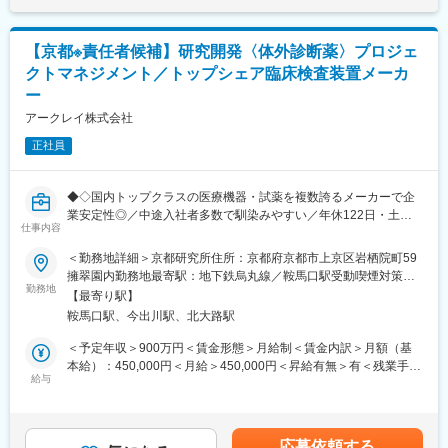
開発
アークレイは、医療現場に新たな診断技術、検査を提供すること
下する可能性があります。月給(月額)は固定手当を含めた表記で
・評価結果に基づく処方設計および設計変更の実行
で、ミッションである「新しい科学技術への挑戦を通じて、世界
す。
・量産・製造条件を見据えた処方設計、スケールアップ対応
中の人びとの健康な生活に貢献する」を実現すべく日々活動して
【京都※責任者候補】研究開発〈体外診断薬〉プロジェ
います。
クトマネジメント／トップシェア臨床検査装置メーカ
2．多職種連携による製品化推進
糖尿病検査装置の分野で国内トップクラスの地位を築いている当
ー
・機械・ソフトウェア・品質・製造部門、ならびに原材料メーカ
社ですが、一方で海外に向けても精力的に医療機器の販売を続け
ーや共同研究先との連携
てまいりました。グローバルの拠点数も18か国46拠点となり、世
アークレイ株式会社
・製品要件・品質要件・量産性を踏まえた課題設定および解決
界120か国以上でアークレイの製品が活躍し、売上高の約60％は
正社員
海外での売上となっております。
3．品質・規制対応を見据えた開発
・試薬の精度・再現性・信頼性を担保する評価系の構築
変更の範囲：会社の定める業務
◆◇国内トップクラスの医療機器・試薬を複数誇るメーカーで企
・QMS／GMPに準拠した開発プロセスの実行
業安定性◎／中途入社者多数で馴染みやすい／年休122日・土日
・国内外規制を見据えた設計変更・品質対応
仕事内容
祝休・残業20時間以内／家族・住宅手当などの福利厚生充実／グ
ローバルに活躍中◆◇
試薬開発の上流から下流（量産・上市）まで一貫して携われるた
＜勤務地詳細＞京都研究所住所：京都府京都市上京区岩栖院町59
め、自身の仕事が世界中の医療現場に直接貢献している手応えを
擁翠園内勤務地最寄駅：地下鉄烏丸線／鞍馬口駅受動喫煙対策：
■職務内容：
勤務地
実感できるポジションです。
屋内全面禁煙変更の範囲：会社の定める事業所
【最寄り駅】
自社の体外診断用医薬品の開発において、責任者としてプロジェ
鞍馬口駅、今出川駅、北大路駅
クト全体のマネジメントをお任せします。
■キャリアパス：
現在は2チーム全体を1名のリーダーが統括していますが、今後の
専門性を追求するスペシャリストとしてのキャリア、またはマネ
＜予定年収＞900万円＜賃金形態＞月給制＜賃金内訳＞月額（基
開発体制強化を見据え、本ポジションが取りまとめ役の一翼を担
ジメントとして組織やプロジェクトを牽引するキャリアなど、多
本給）：450,000円＜月給＞450,000円＜昇給有無＞有＜残業手当
い、2名体制で組織とプロジェクトをリードしていく想定です。
給与
様なキャリアパスを用意しています。ご本人の志向や適性を尊重
＞有＜給与補足＞■昇給／年1回（5月）■賞与／年2回（7月、12
しながら、柔軟にキャリアステップを設計できる環境が整ってお
月） ※昨年度実績※お住まいから職場まで2時間以上かかり、引越
■業務内容：
り、長期的な視点で成長・活躍いただくことが可能です。
しをされる場合は引っ越し費用の負担は御座います。実費負担と
入社後は、当社の研究開発の全体像を把握いただくため、商品開
なります。礼金が15万（単身）、25万（家族帯同）、仲介手数料
応募依頼する