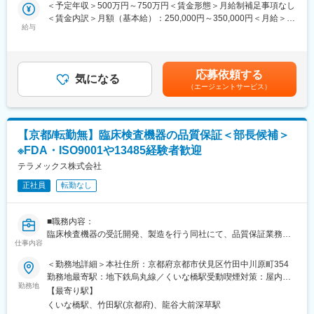
・製造管理（文書管理・データとりまとめ・作業者教育・管理報
＜予定年収＞500万円～750万円＜賃金形態＞月給制補足事項なし
・自社で作られた製品は全て、薬事チームが申請した国でしか売
告書の作成等）
＜賃金内訳＞月額（基本給）：250,000円～350,000円＜月給＞
ることができないため、会社のビジネスの根幹にもなり得るミッ
・製造実験
給与
250,000円～350,000円＜昇給有無＞有＜残業手当＞有＜給与補足
ションを担っています。自チーム以外にも複数のチームと連携を
・治験薬製造管理 等
＞※上記年収は各種手当込みの年収となります。■季節賞与：年2
して業務を進める必要があるため、一部の情報にとどまらず、会
回（7月、12月）■業績賞与：年1回（3月）※会社業績及び個人業
社全体の情報にアクセスすることができます。
■働き方補足：
績のターゲット100％達成の場合支給■昇給：年1回賃金はあくま
・希望があれば短期～中長期の海外拠点への赴任もチャレンジす
応募依頼する
下記いずれかパターンの勤務時間で1勤務1週間ごと（1シフト/1週
気になる
でも目安の金額であり、選考を通じて上下する可能性がありま
ることが可能です。実際に自分の足で現地を訪れ、新たな知識を
（エージェントサービス）
間単位）のローテーション勤務となります。
す。月給(月額)は固定手当を含めた表記です。
吸収することで、申請業務の加速化の一躍を担うことができま
・8:45～17:15、0:00～8:30、23:00～翌7:30、22:30～翌7:00、
す。
0:30～9:00、1:00～9:30、2:00～ 10:30、1:30～10:00、3:00～
11:30、3:30～12:00、17:00～翌1:30、5:30～14:00、8:00～
■組織構成：
【京都/転勤無】臨床検査機器の品質保証＜部長候補＞
16:30、6:30～15:00、7:15～15:45
チームは現在11名体制
※FDA・ISO9001や13485経験者歓迎
※シフトに関する補足事項
※チームメンバーのバックグラウンドとして、薬事経験のなかった
出荷時間/作業内容の変更に伴い、業務上シフトがごくまれに変更
テラメックス株式会社
メンバーも在籍・活躍しています。
となる場合がございます。
正社員
転勤なし
変更の範囲：会社の定める業務
■キャリアパスなど：
将来的には、リーダーとしてチーム体制を構築するなどマネジメ
■職務内容：
ントを担って頂けることを期待しております。また、資格取得支
臨床検査機器の受託開発、製造を行う同社にて、品質保証業務を
援や個々の経験や強み弱みを振り返り、本人の適性や意欲、キャ
仕事内容
ご担当頂きます。
リア選好等を踏まえ、キャリアプランを一緒に形成し、個々のキ
・ISO／QMSに沿った社内の仕組みや関連文書の維持管理
＜勤務地詳細＞本社住所：京都府京都市伏見区竹田中川原町354
ャリアプランに合わせた環境を提供する制度もあります。
・FDAへの対応
勤務地最寄駅：地下鉄烏丸線／くいな橋駅受動喫煙対策：屋内全
・内部監査の実施、外部監査の対応
勤務地
面禁煙
■やりがい：
【最寄り駅】
・国内海外の関連法制等の調査と社内の仕組みへの反映
出荷された薬は、その日の内に患者さんに投与され検査が行われ
くいな橋駅、竹田駅(京都府)、龍谷大前深草駅