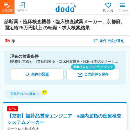
会員登録
ログイン
気になる
メニュー
診断薬・臨床検査機器・臨床検査試薬メーカー、京都府、
固定給25万円以上
の転職・求人検索結果
35
条件で並び替え
件
現在の検索条件
[勤務地]京都府 [業種]診断薬・臨床検査機器・臨床検査試薬メーカー-医薬品・医療機器・ライフサイエンス・医療系サービス [詳細条件](待遇・福利厚生)固定給25万円以上
新着求人をいつでもチェック
条件の変更
この条件を保存
京都府
のみで募集中
NEW
【京都】設計品質管エンジニア ※国内屈指の医療検査
システムメーカー
アークレイ株式会社