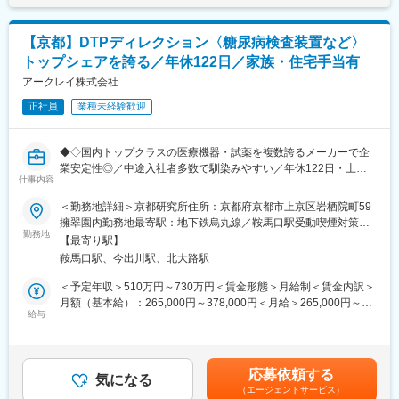
ルとなりましたが、当社は2005年に国内初のPET検査用放射性医
・コミュニケーション： Slack,Teams
薬品の承認を取得し、全国に安定供給しています。
■組織構成：
【京都】DTPディレクション〈糖尿病検査装置など〉
■業務概要・やりがい
現在、正社員が５名、契約社員が２名の７名体制です。（その
トップシェアを誇る／年休122日／家族・住宅手当有
放射性医薬品の製造、品質試験、製造から出荷までの管理をお任
他、数名の派遣社員さんにもサポートいただいています）
せします。
アークレイ株式会社
出荷された薬は、その日のうちに患者さんに投与され検査が行わ
変更の範囲：会社の定める業務
正社員
業種未経験歓迎
れます。その検査結果は癌の早期発見につながり、迅速な治療方
針の決定に影響を及ぼします。質の高い製品を作ることでより多
くの方が救われることになる、やりがいのある仕事です。
◆◇国内トップクラスの医療機器・試薬を複数誇るメーカーで企
業安定性◎／中途入社者多数で馴染みやすい／年休122日・土日
■勤務時間帯について
仕事内容
祝休・残業20時間以内／家族・住宅手当などの福利厚生充実／グ
入社してから3年目までは0:30～または、8:00～、 8:45～の3パタ
ローバルに活躍中◆◇
＜勤務地詳細＞京都研究所住所：京都府京都市上京区岩栖院町59
ーンとなり、4年目以降は、下記いずれかの勤務時間で1勤務1週
擁翠園内勤務地最寄駅：地下鉄烏丸線／鞍馬口駅受動喫煙対策：
間ごとのローテーション勤務となります。※夜勤が多い環境ではあ
■業務内容：
勤務地
屋内全面禁煙変更の範囲：会社の定める事業所
りますが、夜勤手当が支給されます。
【最寄り駅】
糖尿病検査装置などの当社製品に関連する文書（取扱説明書、添
・8:45～17:15・0:00～8:30・23:00～7:30・22:30～7:00・0:30
鞍馬口駅、今出川駅、北大路駅
付文書、ラベル類など）のDTPディレクター業務をお任せしま
～9:00・1:00～9:30・2:00～10:30・1:30～10:00
す。
＜予定年収＞510万円～730万円＜賃金形態＞月給制＜賃金内訳＞
・3:00～11:30・3:30～12:00・17:00～1:30・5:30～14:00・8:00
文書作成における作業の切り出し、工程設計、作業手配、進捗管
月額（基本給）：265,000円～378,000円＜月給＞265,000円～
～16:30・6:30～15:00・7:15～15:45
理、関係者との調整、全体の取りまとめなど、制作進行・管理業
給与
378,000円＜昇給有無＞有＜残業手当＞有＜給与補足＞■昇給／年
務が中心です。
1回（5月）■賞与／年2回（7月、12月） ※昨年度実績※お住まいか
■キャリアパスなど
実際のオペレーション業務は基本的に担当者が行うため、ご自身
ら職場まで2時間以上かかり、引越しをされる場合は引っ越し費用
将来的には、リーダーとしてチーム体制を構築するなどマネジメ
で手を動かして制作作業を行うことは原則ありません。
の負担は御座います。実費負担となります。礼金が15万（単
ントを担って頂けることを期待してます。また、資格取得支援や
応募依頼する
本ポジションでは、DTPの基礎知識を活かしながら、品質・納
気になる
身）、25万（家族帯同）、仲介手数料家賃1ヶ月分も会社負担と
個々の経験や強み弱みを振り返り、本人の適性や意欲、キャリア
（エージェントサービス）
期・全体最適を意識したディレクションを担っていただくことを