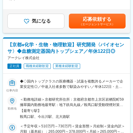
378,000円＜昇給有無＞有＜残業手当＞有＜給与補足＞■昇給／年
また、終業後には無料でアルコールやノンアルコールドリンクを
（2）特許出願業務
1回（5月）■賞与／年2回（7月、12月） ※昨年度実績※お住まいか
利用できるバースペースも併設されており、
・発明評価に基づく、出願戦略策定（出願可否判断含む）
ら職場まで2時間以上かかり、引越しをされる場合は引っ越し費用
リラックスした雰囲気の中で、気軽な情報交換やメンバー同士の
・特許事務所と連携して、出願明細書を作成
の負担は御座います。実費負担となります。礼金が15万（単
交流が行われています。
応募依頼する
（3）出願後の権利化業務と知財ＰＦマネジメント
気になる
身）、25万（家族帯同）、仲介手数料家賃1ヶ月分も会社負担と
（エージェントサービス）
・国内外特許庁の審査対応
なります。賃金はあくまでも目安の金額であり、選考を通じて上
■アークレイGについて：
・特許の価値評価（特に、活用視点の評価）
下する可能性があります。月給(月額)は固定手当を含めた表記で
アークレイは、医療現場に新たな診断技術、検査を提供すること
・知財ＰＦマネジメント（規模適正化、維持放棄判断、活用検討
す。
で、ミッションである「新しい科学技術への挑戦を通じて、世界
など）
中の人びとの健康な生活に貢献する」を実現すべく日々活動して
【京都※化学・生物・物理歓迎】研究開発〈バイオセン
（4）契約渉外業務
います。糖尿病検査装置の分野で国内トップクラスの地位を築い
サ〉◆血糖測定器国内トップシェア／年休122日◎
・ライセンス契約業務（特許権実施許諾契約など）
ている当社ですが、一方で海外に向けても精力的に医療機器の販
・研究開発契約業務（共同研究契約、共同出願契約など）
アークレイ株式会社
売を続けてまいりました。グローバルの拠点数も18か国46拠点と
なり、世界120か国以上でアークレイの製品が活躍し、売上高の
正社員
職種未経験歓迎
業種未経験歓迎
■本ポジションの魅力：
約60％は海外での売上となっております。
当社の知的財産部門は研究開発本部に所属しており、発明者と同
じフロア・同じ空間で日々業務を行っています。
変更の範囲：会社の定める業務
◆◇国内トップクラスの医療機器・試薬を複数誇るメーカーで企
この距離の近さを活かし、知財担当者は開発の初期段階から、発
業安定性◎／中途入社者多数で馴染みやすい／年休122日・土日
明の発掘や知財戦略の立案といった重要なフェーズに関わること
仕事内容
祝休・残業20時間以内／家族・住宅手当などの福利厚生充実／グ
ができます。
ローバルに活躍中◆◇
＜勤務地詳細＞京都研究所住所：京都府京都市上京区岩栖院町59
「研究開発の現場に近い場所で、知財業務を行いたい」
擁翠園内勤務地最寄駅：地下鉄烏丸線／鞍馬口駅受動喫煙対策：
「知財業務を通じて、開発成果の事業化に貢献したい」
■業務内容
勤務地
屋内全面禁煙変更の範囲：会社の定める事業所
そんな想いをお持ちの方からのご応募をお待ちしております。
【最寄り駅】
従来型の血糖センサや体内留置型センサなど、バイオセンサの開
鞍馬口駅、今出川駅、北大路駅
発業務を担当していただきます。
■キャリアパス：
酵素反応を用いた試薬設計や分散技術、電極作製など、化学・生
＜予定年収＞510万円～730万円＜賃金形態＞月給制＜賃金内訳＞
最先端の医療機器及び診断薬の研究開発番場に密着した知財実務
物・物理の知識を融合しながら、センサ性能の向上に取り組むポ
月額（基本給）：265,000円～378,000円＜月給＞265,000円～
で、企業知財担当者としてのキャリアを磨くことができます！