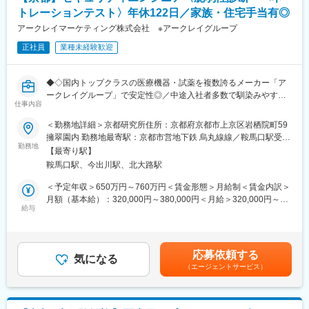
トレーションテスト〉年休122日／家族・住宅手当有◎
◎一つの製品に対して、組み込みソフトエンジニアが2・3名で対
応します。
アークレイマーケティング株式会社 ※アークレイグループ
◎特に自己血糖測定器（SMBG）などは小型の医療機器となりま
正社員
業種未経験歓迎
すので、いかに小さいICでユーザーが使いやすい装置にしていく
か、日々試行錯誤しています。
◎SMBGはスマホアプリと連動した製品となりますので、アプリ
◆◇国内トップクラスの医療機器・試薬を複数誇るメーカー「ア
との連携や、サイバーセキュリテイの観点を考慮した装置開発が
ークレイグループ」で安定性◎／中途入社者多数で馴染みやすい
必要となります。
仕事内容
／教育・研修体制豊富／年休122日・土日祝休／家族・住宅手当
有り◆◇
＜勤務地詳細＞京都研究所住所：京都府京都市上京区岩栖院町59
■魅力ポイント：
擁翠園内 勤務地最寄駅：京都市営地下鉄 烏丸線線／鞍馬口駅受動
・他の分野のメンバーとチームで製品開発をしているため、製品
■出向先(ユニバーサルヘルスウェア有限会社)：
勤務地
喫煙対策：屋内全面禁煙変更の範囲：会社の定める事業所
全体をみることができるのが醍醐味です。
【最寄り駅】
医療機器メーカーであるアークレイが展開する検査機器・患者サ
・今回の製品は当社で最も売り上げの大きい分野の商品開発であ
鞍馬口駅、今出川駅、北大路駅
ポートツールを、ソフトウェア面で支える役割を持っており、グ
り、海外（韓国）の開発拠点とも共同で開発しています。成形や
ループのデジタルサービス提供において非常に重要なポジション
＜予定年収＞650万円～760万円＜賃金形態＞月給制＜賃金内訳＞
製造も海外（フィリピンなど）で語学も活かしていただくことが
を占めています。
月額（基本給）：320,000円～380,000円＜月給＞320,000円～
可能です。
給与
380,000円＜昇給有無＞有＜残業手当＞有＜給与補足＞■昇給／年
■職務内容：
1回（5月）■賞与／年2回（7月、12月） ※昨年度実績※住居から職
■キャリアパス：
当ポジションでは自社プロダクト（アプリケーション・IoT機器）
場まで2時間以上かかり、引越しの場合は引っ越し費用を会社負担
スペシャリストや、マネジメントの立場など、さまざまなキャリ
のセキュリティ品質向上のため、以下の業務を担当いただきま
いたします。礼金が15万（単身）、25万（家族帯同）、仲介手数
アパスを用意しており、ご自身の希望を尊重したキャリアステッ
応募依頼する
す。
気になる
料家賃1ヶ月分も会社負担となります。尚、社宅適用となった場合
プとなるよう、柔軟に対応できる環境が整っています。
（エージェントサービス）
（1）脆弱性診断業務
は、適用が異なります。賃金はあくまでも目安の金額であり、選
Webアプリケーション／スマートフォンアプリの脆弱性診断
考を通じて上下する可能性があります。月給(月額)は固定手当を含
■各種手当：
IoTデバイス・組込み向けセキュリティ診断（ファームウェア解
めた表記です。
・家族手当、住宅手当あり（支給条件あり）
析、通信解析など）