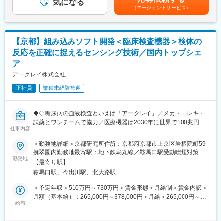
発に関わる一連の業務フローや各部門の役割への理解を深めてい
気になる
■ポジションの魅力：
家賃1ヶ月分も会社負担となります。賃金はあくまでも目安の金額
（エージェントサービス）
ただきます。
◎大学との共同研究が多く、最先端の知見や技術に触れながら、
であり、選考を通じて上下する可能性があります。月給(月額)は固
ただし、ご自身が実務として開発作業を担うことはほぼなく、主
専門性をさらに高めることができます。
定手当を含めた表記です。
なミッションは以下のような責任者視点での業務となります。
◎海外拠点との連携機会も豊富で、製造移管時などには英語での
オンラインミーティングを実施。
【京都】組み込みソフト開発＜臨床検査機器＞検体の
▽プロジェクト全体の管理
◎希望に応じて1か月単位の短期海外出張制度もあり、実務を通じ
反応を正確に捉えるセンシング技術／国内トップシェ
└進捗管理
てグローバルなスキルを磨ける環境です。
ア
└予算面の管理
└ピープルマネジメント
変更の範囲：会社の定める業務
アークレイ株式会社
└製造部門や販売部門など他部門との調整
正社員
業種未経験歓迎
■試薬開発チームの具体的な業務内容：
・体外診断用医薬品の開発
◆◇糖尿病の血液検査といえば「アークレイ」／メカ・エレキ・
・臨床検査手法の開発
試薬とワンチームで協力／医療機器は2030年に世界で100兆円予
仕事内容
測の成長市場／従業員約半数がグローバル人材／海外売上比率高
■魅力ポイント：
◆◇
◎ご自身が定めた開発方針が、120ヵ国以上で使用される製品と
＜勤務地詳細＞京都研究所住所：京都府京都市上京区岩栖院町59
して世界の医療現場を支えるポジションです。スケールの大きな
擁翠園内勤務地最寄駅：地下鉄烏丸線／鞍馬口駅受動喫煙対策：
■業務内容：
勤務地
プロジェクトマネジメントに携われる点が大きな魅力です。
屋内全面禁煙変更の範囲：会社の定める事業所
【最寄り駅】
同社製の臨床検査機器に搭載されるマイコンのソフトウェア開発
◎大学との共同研究が多数あり、最先端の知見や技術に触れなが
鞍馬口駅、今出川駅、北大路駅
業務をお任せします。
ら、専門性をさらに高めることができます。
フェーズごとに分業ではなく、製品単位で担当を持つ開発スタイ
◎海外拠点との連携機会も豊富で、製造移管時などには英語での
＜予定年収＞510万円～730万円＜賃金形態＞月給制＜賃金内訳＞
ルのため、開発の上流設計から下流工程まで一貫して関わること
オンラインミーティングを実施。希望に応じて1か月単位の短期海
月額（基本給）：265,000円～378,000円＜月給＞265,000円～
が可能です。
給与
外出張制度もあり、グローバルなスキルを磨ける環境です。
378,000円＜昇給有無＞有＜残業手当＞有＜給与補足＞■昇給／年
入社後は、設計の一部からスタートし、検証・デバッグまでの一
1回（5月）■賞与／年2回（7月、12月） ※昨年度実績※お住まいか
連の流れを経験していただきます。