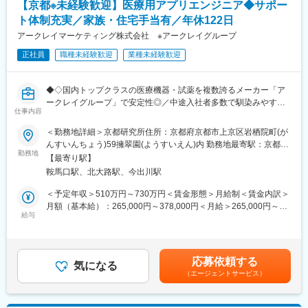
・入社時、京都に引越しが必要な方には礼金・引越代の補助を行
【京都※未経験歓迎】医療用アプリエンジニア◆サポー
う制度をご活用いただけます。
ト体制充実／家族・住宅手当有／年休122日
（2）ペネトレーションテスト（侵入テスト）
外部・内部ネットワークに対するペンテスト
アークレイマーケティング株式会社 ※アークレイグループ
■当社について：
攻撃シナリオ作成、証跡取得、改善提案
当社は、医療用分析装置と体外診断用医薬品のメーカーです。特
正社員
職種未経験歓迎
業種未経験歓迎
に、糖尿病検査装置の分野では国内トップクラスの地位を築いて
（3）診断結果の報告・改善提案
います。当社の製品は世界100か国以上で活躍。海外売上比率約
報告書作成および改善提案
60％、社内のグローバル化も進行中です。
◆◇国内トップクラスの医療機器・試薬を複数誇るメーカー「ア
セキュリティレビュー・設計段階でのアドバイザリ
ークレイグループ」で安定性◎／中途入社者多数で馴染みやすい
仕事内容
変更の範囲：会社の定める業務
／教育・研修体制豊富／年休122日・土日祝休／家族・住宅手当
（4）セキュリティ対策の企画・技術調査
有り◆◇
＜勤務地詳細＞京都研究所住所：京都府京都市上京区岩栖院町(が
最新の攻撃手法や脆弱性情報の調査
んすいんちょう)59擁翠園(ようすいえん)内 勤務地最寄駅：京都市
■出向先(ユニバーサルヘルスウェア有限会社)：
勤務地
営地下鉄 烏丸線線／鞍馬口駅受動喫煙対策：屋内全面禁煙変更の
■魅力ポイント：
【最寄り駅】
アークレイマーケティング株式会社のグループ会社として、ソフ
範囲：会社の定める事業所
◎自社プロダクトのセキュリティを上流から改善できる
鞍馬口駅、北大路駅、今出川駅
トウェア開発およびWebサービスの構築を行っています。
単なる脆弱性診断にとどまらず、設計・開発プロセスそのものへ
＜予定年収＞510万円～730万円＜賃金形態＞月給制＜賃金内訳＞
の改善提案から関与可能。プロダクトの企画段階からセキュリテ
■職務内容：
月額（基本給）：265,000円～378,000円＜月給＞265,000円～
ィの視点を組み込み、本質的な安全性向上に貢献できる環境で
本ポジションでは、自社開発アプリケーションの追加機能開発を
給与
378,000円＜昇給有無＞有＜残業手当＞有＜給与補足＞■昇給／年
す。
中心にご担当いただきます。
1回（5月）■賞与／年2回（7月、12月） ※昨年度実績※住居から職
また、実装だけにとどまらず、要件定義や設計などの上流工程に
場まで2時間以上かかり、引越しの場合は引っ越し費用を会社負担
◎IoT × アプリ開発という成長領域で経験を積むことができる
も携わることが可能。機能改善のスピード感や裁量の大きさを感
いたします。礼金が15万（単身）、25万（家族帯同）、仲介手数
IoTデバイスとアプリケーションが連携するプロダクトを対象とし
応募依頼する
じながら、プロダクトと自身の成長を同時に実感できるポジショ
気になる
料家賃1ヶ月分も会社負担となります。尚、社宅適用となった場合
たため、
（エージェントサービス）
ンです。
は、適用が異なります。賃金はあくまでも目安の金額であり、選
成長分野ならではの幅広い最新技術に触れながら、実践的なセキ
考を通じて上下する可能性があります。月給(月額)は固定手当を含
ュリティ経験を積むことができます。
■入社後の流れ：
めた表記です。