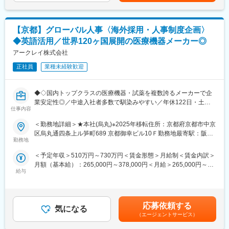
なります。賃金はあくまでも目安の金額であり、選考を通じて上
選好等を踏まえ、キャリアプランを一緒に形成し、個々のキャリ
期待しています。
下する可能性があります。月給(月額)は固定手当を含めた表記で
アプランに合わせた環境を提供する制度もあります。
また、今後CMS導入や文書制作フローの見直しなど、業務改善・
す。
効率化の推進にも携わっていただきます。
変更の範囲：会社の定める業務
【京都】グローバル人事〈海外採用・人事制度企画〉
◆英語活用／世界120ヶ国展開の医療機器メーカー◎
■業務詳細：
●取扱説明書など文書作成に関するディレクション業務
アークレイ株式会社
●文書作成のための作業切り出し、工程設計、作業手配
正社員
業種未経験歓迎
●PRJ進捗管理、品質確認、関係者との調整
●開発担当者や関係部署との打ち合わせ、ヒアリング
●制作業務における運用改善、効率化の検討
◆◇国内トップクラスの医療機器・試薬を複数誇るメーカーで企
●CMS導入・活用、Webマニュアル化を見据えた業務整理・推進
業安定性◎／中途入社者多数で馴染みやすい／年休122日・土日
※DTPの基礎知識は、制作実務そのものではなく、担当者への指示
仕事内容
祝休・残業20時間以内／家族・住宅手当などの福利厚生充実／グ
や品質確認、ディレクション業務に活かしていただく想定です。
ローバルに活躍中◆◇
＜勤務地詳細＞★本社(烏丸)※2025年移転住所：京都府京都市中京
区烏丸通四条上ル笋町689 京都御幸ビル10Ｆ勤務地最寄駅：阪急
■魅力ポイント：
■業務内容：
勤務地
京都線／烏丸駅受動喫煙対策：屋内全面禁煙変更の範囲：会社の
・自社製品の文書作成業務に携われる点
アークレイ海外グループ会社における人材採用および人事制度の
定める事業所
・文書作成に必要な知識を積極的に学ぶ機会が多い点
＜予定年収＞510万円～730万円＜賃金形態＞月給制＜賃金内訳＞
企画・運用をお任せします。各国の現地マネジメントや人事担当
・開発担当者との距離が近く、意思疎通を図りやすい点
月額（基本給）：265,000円～378,000円＜月給＞265,000円～
者と協業しながら、グローバルな視点で人事施策を推進いただく
・管理業務の経験を積める点
給与
378,000円＜昇給有無＞有＜残業手当＞有＜給与補足＞■昇給／年
ポジションです。
・安定的な業界×ビジネスモデルで腰を据えて長く勤めることがで
1回（5月）■賞与／年2回（7月、12月） ※昨年度実績※お住まいか
きる点
ら職場まで2時間以上かかり、引越しをされる場合は引っ越し費用
・海外グループ会社における採用戦略・手法の提案および採用活
の負担は御座います。実費負担となります。礼金が15万（単
動の実行
応募依頼する
■組織について：
気になる
身）、25万（家族帯同）、仲介手数料家賃1ヶ月分も会社負担と
・各国の状況や商習慣を踏まえた、人事制度・賃金制度の企画・
（エージェントサービス）
開発組織は製品領域ごとに部門が分かれていますが、DTPチーム
なります。賃金はあくまでも目安の金額であり、選考を通じて上
立案・運用
は組織横断的な立場で各部門と連携しながら業務を進めていま