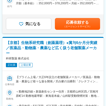
ニークな製品の提供を通して、患者さんのクオリティ・オブ・ラ
月額（基本給）：352,000円～378,200円＜月給＞352,000円～
と手を挙げる社員にチャンスが与えられる風土があり、主体的な
イフの向上に努め、人々がより良い人生を送るウェルビーイング
給与
378,200円＜昇給有無＞有＜残業手当＞有＜給与補足＞■上記年収
挑戦を歓迎しています。
への貢献に注力しています。本ポジションでは、生物系研究職と
構成：月給×12+賞与（6ヶ月分） ※別途 各種手当 残業手当等
して、新薬の研究開発をお任せいたします。
が支給。■備考：昇給年1回（4月）、賞与年2回（7月、12月
■キャリアパス
※2021年度：6ヶ月分） 賃金はあくまでも目安の金額であり、選
定期的な1on1を通じてキャリア形成を支援。総務の専門性を高め
■担当業務：
応募依頼する
気になる
考を通じて上下する可能性があります。月給(月額)は固定手当を含
るだけでなく、人事、労務、教育、DX推進、情報システム、経営
開発プロジェクトの薬理リーダーとして、治験の推進、申請、価
（エージェントサービス）
めた表記です。
管理、国内・海外営業などへ活躍の場を広げることも可能です。
値最大化に係る薬理試験全般を牽引して頂きます。具体的な業務
は下記になります。
■アークレイグループについて
・信頼性基準下の薬効薬理試験を実施あるいは指示監督し、完遂
アークレイは、医療機器・体外診断用医薬品の開発・製造・販売
【京都】生物系研究職（創薬薬理）※賞与6か月分実績
する
を行うグローバルメーカーです。糖尿病検査分野では国内トップ
・ＩＢ、ＣＴＤの薬理関連パートを執筆する
／医薬品・動物薬・農薬など広く扱う老舗製薬メーカ
クラスのシェアを誇り、現在は18カ国46拠点を展開。製品は世界
・開発品の臨床的位置づけを明確化する薬理試験を立案し遂行す
ー
120カ国以上で活用され、売上高の約60％を海外市場が占めてい
る
科研製薬 株式会社
ます。安定した事業基盤のもと、管理部門も事業成長を支える重
・研究開発計画書、試験報告書などの文書を作成する
要な役割を担っています。
・他部署と協議し、プロジェクトの開発戦略策定に主体的に関わ
正社員
上場企業
る
変更の範囲：会社の定める業務
■戦略・ビジョン：
【プライム上場／大正6年設立の老舗製薬メーカー／医薬品・動物
最先端の製品で、『最優』の成果をつくる。世界に存在感を示す
薬・農薬など様々な薬を開発／爪白癬の治療剤「クレナフィン」
仕事内容
製薬会社になることが私たちのめざす未来です。日本・アメリ
を開発した製薬メーカー】
カ・カナダにおいて共同開発された日本初外用爪白癬治療剤「ク
■求人概要：
＜勤務地詳細＞新薬創生センター住所：京都府山科区四ノ宮南河
レナフィン」を、現在はアジアを中心に海外展開しています。
当社は1948年に財団法人理化学研究所を前身として設立された研
原町14 勤務地最寄駅：東海道本線／山科駅受動喫煙対策：敷地内
究開発型の製薬企業です。日本初の外用爪白癬治療剤「クレナフ
勤務地
全面禁煙変更の範囲：会社の定める事業所
■社風・風土：
ィン」、関節機能改善剤「アルツ」など日本初・世界初となるユ