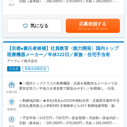
月額（基本給）：280,000円～378,000円＜月給＞280,000円～
・海外市場向けの商品プロモーション支援
と連携し、各拠点の販売活動をより力強く推進していくため、新
給与
378,000円＜昇給有無＞有＜残業手当＞有＜給与補足＞■昇給／年
たなメンバーを募集します。
1回（5月）■賞与／年2回（7月、12月） ※昨年度実績※お住まいか
■業務の特徴：
ら職場まで2時間以上かかり、引越しをされる場合は引っ越し費用
各国の営業活動をよりスムーズに進めるために、状況を整理し、
■業務概要：
の負担は御座います。実費負担となります。礼金が15万（単
関係者と連携しながら、より良い運用や仕組みを形にしていくこ
アークレイの海外事業拡大を支えるポジションとして、海外事業
応募依頼する
気になる
身）、25万（家族帯同）、仲介手数料家賃1ヶ月分も会社負担と
とが期待されるポジションです。
を展開するグループ会社の担当者と連携し、販売代理店の営業活
（エージェントサービス）
なります。賃金はあくまでも目安の金額であり、選考を通じて上
複数ある業務領域をローテーションしながら、海外ビジネス全体
動を支援しながら、各国市場での売上向上を多角的に推進してい
下する可能性があります。月給(月額)は固定手当を含めた表記で
への理解を深めていただくことができます。
ただきます。
す。
■組織について：
【京都※責任者候補】社員教育〈能力開発〉国内トップ
本ポジションでは、まずは国内勤務でスタートいただき、海外各
人数：10名体制（外国籍のメンバーも活躍中）
国の市場動向や販売状況を把握し、各拠点・代理店の販売活動を
医療機器メーカー／年休122日／家族・住宅手当有
年齢層：若手からベテランまでバランスよく在籍しています
円滑に進めるための後方支援を担当いただきます。
アークレイ株式会社
新卒、社内異動、中途入社の方など多様なキャリアのメンバーが
将来的には、担当エリアや事業状況、適性に応じて、海外出張や
活躍しています。
海外勤務に挑戦いただく可能性もあります。
正社員
業種未経験歓迎
チームMTGや上長との1on1を実施し、連携を取りながら業務を進
めており、日常的に情報共有・相談ができる環境が整っていま
■業務詳細：
す。
◆◇国内トップクラスの医療機器・試薬を複数誇るメーカーで企
・海外各国の市場分析および販売支援施策の立案
業安定性◎／中途入社者多数で馴染みやすい／転勤無し・出張無
・海外グループ会社と連携した販売活動の推進
仕事内容
変更の範囲：会社の定める業務
し／年休122日・土日祝休・残業ほぼ無し／家族・住宅手当有り
・販売代理店のフォロー・サポート
◆◇
・既存商品の仕様追加・改善に関する企画立案
＜勤務地詳細＞★本社(烏丸)※2025年移転住所：京都府京都市中京
・新規販売商品の上市サポート
区烏丸通四条上ル笋町689 京都御幸ビル10Ｆ勤務地最寄駅：阪急
■採用背景：
・製品情報の提供、問い合わせ対応 など
勤務地
京都線／烏丸駅受動喫煙対策：屋内全面禁煙変更の範囲：会社の
今後の人材育成強化に向け、チームの体制を拡充します。
定める事業所
＜予定年収＞510万円～730万円＜賃金形態＞月給制＜賃金内訳＞
運営実務を担う方、および将来的に教育領域をリードいただける
オペレーション対応に留まらず、各国の市場特性や代理店の状況
月額（基本給）：265,000円～378,000円＜月給＞265,000円～
方を募集します。
を踏まえながら、より売上につながる販売支援の在り方を考え、
給与