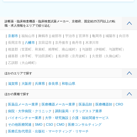
診断薬・臨床検査機器・臨床検査試薬メーカー、京都府、固定給25万円以上の転
職・求人情報をエリアで絞り込む
京都市
福知山市
舞鶴市
綾部市
宇治市
宮津市
亀岡市
城陽市
向日市
長岡京市
八幡市
京田辺市
京丹後市
南丹市
木津川市
相楽郡（笠置町、和束町、精華町、南山城村）
与謝郡（伊根町、与謝野町）
綴喜郡（井手町、宇治田原町）
船井郡（京丹波町）
久世郡（久御山町）
乙訓郡（大山崎町）
ほかのエリアで探す
滋賀県
大阪府
兵庫県
奈良県
和歌山県
ほかの業種で探す
医薬品メーカー業界
医療機器メーカー業界
医薬品卸
医療機器卸
CRO
病院・大学病院・クリニック
調剤薬局・ドラッグストア業界
バイオベンチャー業界
大学・研究施設
介護・福祉関連サービス
その他医療関連
SMO
CSO
CMO
医療コンサルティング
医療広告代理店・出版社・マーケティング・リサーチ