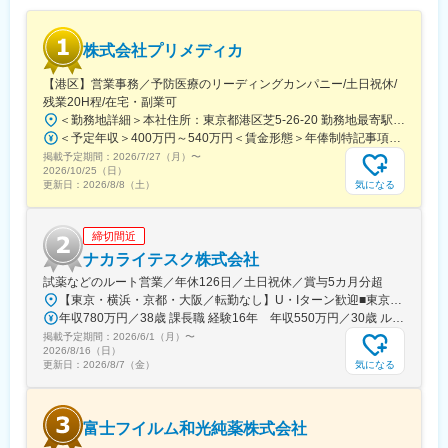
採用成功を目指せる風土があります。現場と密にコミュニケーシ
ョンを取りながら、採用活動を進められる点も魅力です。
◎入社後はまず既存の採用フローに沿って業務を習得し、将来的
株式会社プリメディカ
には採用企画や戦略立案にも携わり、主体的に施策を推進してい
く役割を担っていただきます。
【港区】営業事務／予防医療のリーディングカンパニー/土日祝休/
残業20H程/在宅・副業可
■組織について：
＜勤務地詳細＞本社住所：東京都港区芝5-26-20 勤務地最寄駅：都営大江戸線／大門駅受動喫煙対策：屋内全面禁煙変更の範囲：会社の定める事業所（リモートワーク含む）
組織はフラットで、役職呼称は禁止など、風通しのよい風土形成
＜予定年収＞400万円～540万円＜賃金形態＞年俸制特記事項なし＜賃金内訳＞年額（基本給）：3,210,000円～4,653,360円固定残業手当/月：65,462円～112,220円（固定残業時間30時間0分/月）超過した時間外労働の残業手当は追加支給＜月額＞332,962円～500,000円（12分割）（一律手当を含む）＜昇給有無＞有＜残業手当＞有賃金はあくまでも目安の金額であり、選考を通じて上下する可能性があります。月給(月額)は固定手当を含めた表記です。
です。
掲載予定期間：
2026/7/27（月）
〜
2026/10/25（日）
気になる
更新日：
2026/8/8（土）
■アークレイGについて：
アークレイは、医療現場に新たな診断技術、検査を提供すること
で、ミッションである「新しい科学技術への挑戦を通じて、世界
締切間近
中の人びとの健康な生活に貢献する」を実現すべく日々活動して
ナカライテスク株式会社
います。糖尿病検査装置の分野で国内トップクラスの地位を築い
ている当社ですが、一方で海外に向けても精力的に医療機器の販
試薬などのルート営業／年休126日／土日祝休／賞与5カ月分超
売を続けてまいりました。グローバルの拠点数も18か国46拠点と
【東京・横浜・京都・大阪／転勤なし】U・Iターン歓迎■東京営業所東京都新宿区百人町2-19-13＜アクセス＞JR「新大久保駅」から徒歩6分■横浜営業所神奈川県横浜市中区太田町6-84-2 大樹生命横浜桜木町ビル1F＜アクセス＞横浜高速鉄道「馬車道駅」から徒歩3分JR「桜木町駅」から徒歩7分■本社営業所（京都市）京都市中京区二条通烏丸西入東玉屋町498＜アクセス＞地下鉄 烏丸線「烏丸御池駅」から徒歩5分■大阪営業所大阪府吹田市出口町4-1＜アクセス＞JR「吹田駅」から徒歩8分※原則、転居を伴う転勤はありません。※受動喫煙対策：屋内全面禁煙（屋上に喫煙スペースあり）
なり、世界120か国以上でアークレイの製品が活躍し、売上高の
年収780万円／38歳 課長職 経験16年 年収550万円／30歳 ルート営業職 経験8年
約60％は海外での売上となっております。
掲載予定期間：
2026/6/1（月）
〜
2026/8/16（日）
気になる
更新日：
2026/8/7（金）
変更の範囲：会社の定める業務
富士フイルム和光純薬株式会社