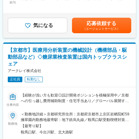
ジションです。
給与
378,000円＜昇給有無＞有＜残業手当＞有＜給与補足＞■昇給／年
1回（5月）■賞与／年2回（7月、12月） ※昨年度実績※お住まいか
■研究所について：
■ポジションの魅力
ら職場まで2時間以上かかり、引越しをされる場合は引っ越し費用
京都市営地下鉄・鞍馬口駅から徒歩5分。室町時代から伝わる日本
「測る」技術を通じて、医療に直接貢献できる点が最大の魅力で
の負担は御座います。実費負担となります。礼金が15万（単
庭園「擁翠園（ようすいえん）」の中に京都研究所があります。
応募依頼する
す。
気になる
身）、25万（家族帯同）、仲介手数料家賃1ヶ月分も会社負担と
社内にはカフェスペースがあり、出来立てのコーヒーを飲みなが
（エージェントサービス）
血糖センサは患者様の日常と密接に関わるデバイスであり、自身
なります。賃金はあくまでも目安の金額であり、選考を通じて上
ら仕事ができます。また、終業後には、無料でアルコールやノン
の成果がQOL向上につながる実感を得られます。
下する可能性があります。月給(月額)は固定手当を含めた表記で
アルコールドリンクを味わえるバースペースも利用でき、リラッ
研究開発にとどまらず、信頼性評価や臨床視点での改良、量産を
す。
クスした雰囲気の中で気軽に情報交換や交流ができます。
見据えた品質・プロセス設計まで関与可能。
組織はオープンでフラットな風土を大切にしており、役職名を使
【京都市】医療用分析装置の機械設計（機構部品・駆
製品ライフサイクル全体に携わりながら、専門性と横断的な技術
わず、役員や責任者も「●●さん」と呼び合う文化が根付いていま
動部品など）◇糖尿業検査装置は国内トップクラスシ
力の両方を磨ける、社会的意義の高いポジションです。
す。
ェア
■入社後の流れ：
アークレイ株式会社
変更の範囲：会社の定める業務
入社後はOJTを通じて、バイオセンサの構造・動作原理・製造プ
正社員
転勤なし
ロセスといった基礎から学んでいただきます。その後、段階的に
以下の業務を担当します。
・試薬組成の検討
【経験が浅い方も歓迎◎設計開発ポジションを積極採用中／京都
・塗布条件や電極構造の最適化検討
への引っ越し費用補助制度・住宅手当あり／グローバル展開する
・試作品の評価・解析
仕事内容
検査機器メーカー】
業務に慣れてきた段階で、生物学的安全性評価や臨床評価にも関
与。
＜勤務地詳細＞京都研究所住所：京都府京都市上京区岩栖院町59
■職務内容：
最終的には、量産を見据えた設計・プロセス検討まで一貫して携
擁翠園内勤務地最寄駅：地下鉄烏丸線／鞍馬口駅受動喫煙対策：
自社製品において、特に既存機の改良やマイナーチェンジ開発に
勤務地
わることで、開発・製造・臨床を通した実践的な知識とスキルを
屋内全面禁煙変更の範囲：会社の定める事業所
【最寄り駅】
関する企画、設計、製造など一連の工程を担当していただきま
身につけていただきます。
鞍馬口駅、今出川駅、北大路駅
す。