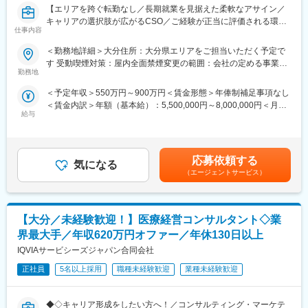
【エリアを跨ぐ転勤なし／長期就業を見据えた柔軟なアサイン／
公募制度も充実しておりますので、IQVIAが展開している他の事業
キャリアの選択肢が広がるCSO／ご経験が正当に評価される環
部への異動も可能です。
仕事内容
境】
※病院の経営コンサル、医薬品メーカーのマーケティング支援、人
事担当者などの管理部門など
＜勤務地詳細＞大分住所：大分県エリアをご担当いただく予定で
【はじめに】
（３）手厚い研修体制でスキルアップができます：製品研修、ス
す 受動喫煙対策：屋内全面禁煙変更の範囲：会社の定める事業所
今回はMRを募集します。MR資格更新予定の方・ベテランの方も
キル研修、学術研修と、国内最大手だからこそ仕事に必要な知識
勤務地
（リモートワーク含む）
歓迎です。勤務地はご本人様の希望を鑑み決定いたします。20代
やスキルをしっかりと身に付けられる研修制度があります。MRと
＜予定年収＞550万円～900万円＜賃金形態＞年俸制補足事項なし
～50代まで幅広く活躍しており、長期就業も叶う環境です。
してのスキルのみならず、データ分析、マーケティングなど多角
＜賃金内訳＞年額（基本給）：5,500,000円～8,000,000円＜月額
的にヘルスケアのプロフェッショナル人材を育成する研修制度を
給与
＞458,333円～666,666円（12分割）＜昇給有無＞有＜残業手当＞
【業務内容】
整備しています。
無＜給与補足＞同社は年俸制になります。別途以下のような手当
大手製薬会社などを中心としたクライアントのプロジェクトへの
があります。・四半期一時金：10万円（四半期に1回、10万円程
配属です。担当エリアの医療機関（開業医、病院）を訪問して、
【IQVIAサービシーズジャパンについて】
度支給）※ただし支給条件有。賃金はあくまでも目安の金額であ
医師、薬剤師に課題解決するための医薬品情報を提供、副作用情
・世界100以上の国と地域／8万人の社員が、医薬品の臨床開発～
応募依頼する
気になる
り、選考を通じて上下する可能性があります。月給(月額)は固定手
報を収集を行っていただきます。
プロモーションに携わり、市場を流通するほぼすべての医薬品に
（エージェントサービス）
当を含めた表記です。
関与しています
《具体的には...》
・日本においても業界トップシェアを誇り、常時100以上のPJが
■新薬のプロモーション
稼働しています
【大分／未経験歓迎！】医療経営コンサルタント◇業
■長期収載品の市場拡大
■ジェネリック医薬品のプロモーション
界最大手／年収620万円オファー／年休130日以上
※プロジェクトの状況によっては、選考保留（ご紹介できるプロジ
変更の範囲：会社の定める業務
IQVIAサービシーズジャパン合同会社
ェクトが出るまで保留）となる場合もございますのであらかじめ
ご認識の程よろしくお願いします※
正社員
5名以上採用
職種未経験歓迎
業種未経験歓迎
【魅力ポイント】
◆◇キャリア形成をしたい方へ！／コンサルティング・マーケテ
■エリアを跨ぐ転勤なし：