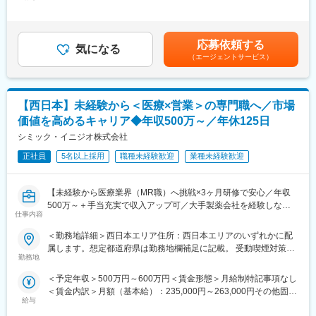
手当/月：36,000円～51,000円＜月給＞300,000円～425,000円＜
シミック・イニジオのCSO事業においては外資・内資の割合、企
社用車を利用して自宅から病院へ直行直帰の働き方となるため、
昇給有無＞有＜残業手当＞無＜給与補足＞■上記年収には、社宅
業規模、製品領域などのバランスを考慮しながら、常時60以上の
柔軟にスケジュール調整が可能です。年間休日130日に加えて有
(当社負担分)と日当が含まれます。■社用車貸与と共にガソリン代
プロジェクトが稼働しています。
給取得もしやすく、年間140日ほど休んでいる方も多くいます。
を全額支給 ■賞与年2回（昨年度実績4.2ヶ月）、報酬改定年1回■
プロジェクト人数が100名を超える大規模なプロジェクトや、日
応募依頼する
気になる
全国勤務が可能な方は、初回給与時に30万円の一時金を支給賃金
本市場への新規参入する企業のプロジェクトなど、規模やミッシ
（エージェントサービス）
■将来的なキャリア：
はあくまでも目安の金額であり、選考を通じて上下する可能性が
ョンも多様です。
医療営業として専門性を磨き管理職を目指すのはもちろん、他事
あります。月給(月額)は固定手当を含めた表記です。
業部やグループ会社への異動実績も豊富にございます。（※病院の
■人財育成への積極投資
経営コンサル、医薬品メーカーのマーケティング支援、人事担当
【西日本】未経験から＜医療×営業＞の専門職へ／市場
シミック・イニジオにとってサービス品質の源泉となるのは人財
者などの管理部門）
です。
価値を高めるキャリア◆年収500万～／年休125日
営業経験を活かして様々なキャリアプランを実現できるのは、当
そのため人財育成・能力開発は重要施策と位置づけ、積極的な投
シミック・イニジオ株式会社
社ならではの強みです。
資を行っています。自己成長意欲を尊重し、業務直結の研修だけ
でなく、変化する時代に対応するビジネススキル習得も含め階層
正社員
5名以上採用
職種未経験歓迎
業種未経験歓迎
変更の範囲：会社の定める業務
ごとにプログラムを展開し、会社全体の価値を高める取り組みを
行っています。
【未経験から医療業界（MR職）へ挑戦×3ヶ月研修で安心／年収
500万～＋手当充実で収入アップ可／大手製薬会社を経験しなが
■家族も安心な手厚い福利厚生
仕事内容
ら成長／異業種出身者が活躍】
社員がワークライフバランスをとりながらパフォーマンスを発揮
できる制度があります。社員と社員のご家族が安心し、仕事もプ
＜勤務地詳細＞西日本エリア住所：西日本エリアのいずれかに配
＜入社月について＞
ライベートも充実して活躍できるよう、福利厚生制度を整備して
属します。想定都道府県は勤務地欄補足に記載。 受動喫煙対策：
この求人は10月1日入社の求人となります
います。
勤務地
屋内全面禁煙変更の範囲：会社の定める事業所
※入社後は合同研修からスタート
特に転勤を伴うことのあるMR職については、CSO業界トップク
＜予定年収＞500万円～600万円＜賃金形態＞月給制特記事項なし
入社月が決まっているため同期も多く安心してスタート可能
ラスの借り上げ社宅制度や単身赴任のサポート制度を導入し、そ
＜賃金内訳＞月額（基本給）：235,000円～263,000円その他固定
の利用率も高水準となっています。
給与
手当/月：36,000円～43,000円＜月給＞271,000円～306,000円＜
＜MR（医薬情報担当者）とは＞