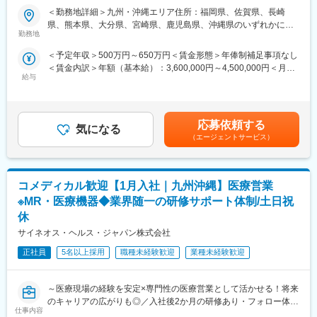
大手企業で安定就業】
＜勤務地詳細＞九州・沖縄エリア住所：福岡県、佐賀県、長崎
■ＭＩフォースの魅力：
県、熊本県、大分県、宮崎県、鹿児島県、沖縄県のいずれかに配
■ 仕事概要
◎PMによる安心のフォロー体制
勤務地
属します。 受動喫煙対策：屋内全面禁煙変更の範囲：会社の定め
未経験から、医療業界の専門職であるMR（医薬情報担当者）とし
社員の活動を、経験と知識を豊富に持つプロジェクトマネージャ
る事業所
＜予定年収＞500万円～650万円＜賃金形態＞年俸制補足事項なし
てキャリアをスタートできるポジションです。
ーがきめ細やかにフォローしますので、いつでも自信を持って営
＜賃金内訳＞年額（基本給）：3,600,000円～4,500,000円＜月額
当社は製薬・医療機器メーカーの営業業務を担う
業活動が行えます。
給与
＞300,000円～375,000円（12分割）＜昇給有無＞有＜残業手当＞
「CSO（Contract Sales Organization）」で、多くの未経験者が
◎多彩なキャリアパス
有＜給与補足＞同社は年俸制になります。別途以下のような手当
MRとして活躍し、その後メーカー正社員へ転籍した実績も豊富で
多数のメーカー様との取引があるからこそ多様な経験を積むこと
があります。・プロジェクト賞与：会社及び個人業績により変
す。
ができ、PMとして顧客や医師とレベルの高い関係を築くことも、
動・四半期一時金：10万円（四半期に1回、10万円程度支給）※た
2カ月の集中研修で業界の基礎から学べるため、医療業界が初めて
本社で事業企画や採用、社員の育成などに関わることも可能で
応募依頼する
気になる
だし支給条件有。他、永続勤務報奨金（3年勤務5万円支給、5年
の方でも安心して挑戦できます。
す。複数のプロジェクトを経験し、新たなキャリアに挑戦してい
（エージェントサービス）
勤務10万円…）ございます。賃金はあくまでも目安の金額であ
営業職ならではの「提案スキル」だけでなく、専門知識を持って
くことを期待しています。
り、選考を通じて上下する可能性があります。月給(月額)は固定手
医師などに提案するため、市場では需要が高まり、希少性も増し
当を含めた表記です。
ています。
■勤務地：
コメディカル歓迎【1月入社｜九州沖縄】医療営業
（1）北海道：北海道
・MRとは
（2）東北：青森・秋田・岩手・山形・宮城・福島
※MR・医療機器◆業界随一の研修サポート体制/土日祝
主に医師や薬剤師等へ、担当製品の情報提供を行います。担当施
（3）関東：東京・神奈川・千葉・埼玉・茨城・栃木・群馬
休
設の患者様に応じた情報提供や、担当製品の処方後の情報収集を
（4）甲信越：新潟・長野・山梨
サイネオス・ヘルス・ジャパン株式会社
行います。
（5）東海：愛知・岐阜・三重・静岡
※MRだけでなく、医療機器営業職としてアサインされる可能性も
（6）北陸：富山・石川・福井
正社員
5名以上採用
職種未経験歓迎
業種未経験歓迎
ございます。
（7）近畿：大阪・京都・滋賀・奈良・和歌山・兵庫
（8）中国：岡山・広島・山口・島根・鳥取
■ 丁寧な研修・支援体制
（9）四国：香川・徳島・高知・愛媛
～医療現場の経験を安定×専門性の医療営業として活かせる！将来
入社後は2カ月間の研修（オンライン・対面両方）があります。基
（10）九州：福岡・大分・宮崎・鹿児島・熊本・佐賀・長崎・沖
のキャリアの広がりも◎／入社後2か月の研修あり・フォロー体制
仕事内容
本的なビジネスマナーから、医療営業として必要な知識まで、同
縄
充実～