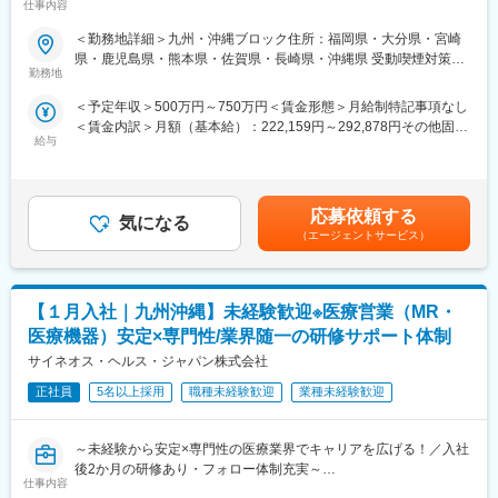
仕事内容
CSOは本部のバックアップ体制が何より重要です。1人のプロジ
ェクトマネージャーが管理する営業は約20名程度であり、相談事
■業務内容：
＜勤務地詳細＞九州・沖縄ブロック住所：福岡県・大分県・宮崎
があればいつでも連絡できる距離感です。1～2カ月に一度の面談
医療系総合職として製薬メーカーや医療機器メーカー等業務を委
県・鹿児島県・熊本県・佐賀県・長崎県・沖縄県 受動喫煙対策：
も実施しており、日々の業務だけでなく中長期的な視点での相談
託する「CSO」に所属し、プロジェクトごとに複数のメーカーで
勤務地
屋内全面禁煙変更の範囲：会社の定める事業所（リモートワーク
も可能です。また、クライアント・社内評価に基いた明確な評価
勤務いただきます。今回は大手医療機器メーカー様へのプロジェ
含む）
＜予定年収＞500万円～750万円＜賃金形態＞月給制特記事項なし
制度により、キャリアや年収アップに向けた目標を定めやすい環
クトへアサイン予定です。グローバルトップメーカーなど様々な
＜賃金内訳＞月額（基本給）：222,159円～292,878円その他固定
境です。
PJTに携わる事が出来ます。
給与
手当/月：68,750円～95,000円固定残業手当/月：84,091円～
112,122円（固定残業時間30時間0分/月）超過した時間外労働の
■基本的に稼働率は100%！
■医療機器営業・MR：
残業手当は追加支給＜月給＞375,000円～500,000円（一律手当を
常時、待機期間が発生することが無いよう隙間なくアサインをし
ご本人の希望やお人柄を見て活躍できる場を提供いたします。
含む）＜昇給有無＞有＜残業手当＞有＜給与補足＞業績に応じて
ています。これも比較的少数規模に抑えて運営を行っているから
◎医療機器営業
応募依頼する
気になる
インセンティブあり賃金はあくまでも目安の金額であり、選考を
こそ実現ができていることであり、強みの部分です。
医師や医療機器を扱う医療従事者に医療機器の情報提供や販売を
（エージェントサービス）
通じて上下する可能性があります。月給(月額)は固定手当を含めた
行います。販売だけでなく、実際使用する際のトレーニングサポ
表記です。
■数字で見るEPファーマライン（2025年10月時点）：
ートやアフターフォローまで手掛けることが特徴で、医療の現場
・従業員数1400名以上／入社3年以内の離職率6%
を実感できる活動ができます。
・男女比4:6
【１月入社｜九州沖縄】未経験歓迎※医療営業（MR・
◎MR（医薬情報担当者）
・有給取得率70%
医師や薬剤師、看護師など医療従事者に医薬品の効果や副作用な
医療機器）安定×専門性/業界随一の研修サポート体制
・産休産後休暇取得率100%／育休復帰率95%
どの情報提供や情報収集を行います。患者さんのQOL改善に向
サイネオス・ヘルス・ジャパン株式会社
・医療系有資格者：1040名在籍
け、日々最新情報を学習し医療の一旦を担う専門性の高い活動が
・従業員平均年齢：従業員平均年齢37.1歳
できます。
正社員
5名以上採用
職種未経験歓迎
業種未経験歓迎
変更の範囲：会社の定める業務
■入社後の流れ：
～未経験から安定×専門性の医療業界でキャリアを広げる！／入社
入社後は導入研修を受講。アサイン先企業の研修などフォロー体
後2か月の研修あり・フォロー体制充実～
制は万全で、医療機器営業に必要な製品知識や業界の知識は入社
仕事内容
【米国No.1CSO！日本だけでなく世界市場トップ級シェアの業界
後に習得することができます。