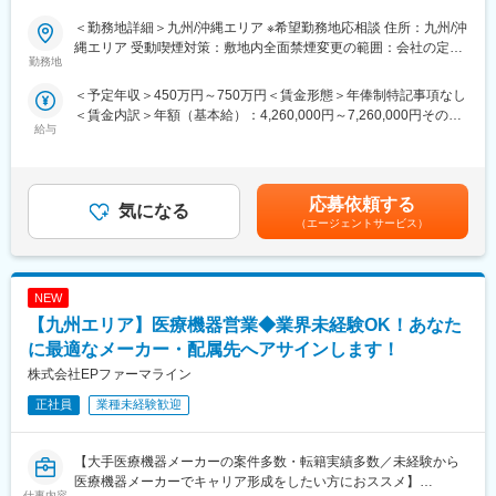
地は原則ブロックごとの配属が可能】
製薬企業向けのマーケティング／販促事業を展開する当社にて、
＜勤務地詳細＞九州/沖縄エリア ※希望勤務地応相談 住所：九州/沖
■キャリアの選択肢を広げる働き方：
MRを募集致します。
縄エリア 受動喫煙対策：敷地内全面禁煙変更の範囲：会社の定め
スペシャリティ領域への挑戦、新薬PJなど市場価値を高める機
勤務地
る事業所（リモートワーク含む）
会、自身の強みを活かしたPJ相談などが可能です。定期的な面談
【仕事内容】
＜予定年収＞450万円～750万円＜賃金形態＞年俸制特記事項なし
を通じて、その時々に応じたプロジェクトを提示するなどフレキ
入社後、クライアントである製薬企業でのMR活動に従事いただき
＜賃金内訳＞年額（基本給）：4,260,000円～7,260,000円その他
シブルにキャリアが形成できます。その他、本社部門（マネージ
ます。
給与
固定手当/月：20,000円＜月額＞375,000円～625,000円（12分
ャー、研修部門など）への道もあります。
医療施設を訪問し、ドクターを始め医療従事者に対して医薬品の
割）＜昇給有無＞有＜残業手当＞有＜給与補足＞上記年収はあく
品質・有効性・安全性などに関する情報の提供、収集、伝達を主
まで目安であり、前職・経験考慮上、決定いたします。・昇給年2
■明確な評価制度：
に行っていただきます。
回・諸手当：MR手当（上記に含む）、外勤日当 ※各種手当は就
自身の成果や頑張りが客観的に評価され、年収に反映されます。
応募依頼する
気になる
業規則に則る・その他：車両、iPad、PC/携帯貸与 （プロジェク
また、在籍年数が増えると永年勤続報奨金や四半期一時金などの
【教育研修】
（エージェントサービス）
トによる）賃金はあくまでも目安の金額であり、選考を通じて上
手当もアップします。つまり、やりがいや努力がきちんと報われ
製品教育、継続研修はもちろんのこと、オンコロジー領域専門研
下する可能性があります。月給(月額)は固定手当を含めた表記で
る報酬制度になっています。
修、ハイブリッドMR研修、
す。
ビジネススキル研修、IT研修（エクセル、ｍｙMR君）等特徴的な
【サポート体制】
NEW
研修を受講頂けます。
配属後は担当マネージャーが丁寧に支援します。日々の仕事の悩
【九州エリア】医療機器営業◆業界未経験OK！あなた
みや、キャリア形成の相談等、伴走者として活躍をサポートしま
【当社について】
に最適なメーカー・配属先へアサインします！
す。また知識・スキルレベルを上げるために様々な研修をご用意
当社はエムスリーグループのであり、現在はCSO事業とメディカ
株式会社EPファーマライン
しています。
ルマーケター事業の2つの事業を柱にビジネスを展開しています。
正社員
業種未経験歓迎
変更の範囲：会社の定める業務
【当社CSO事業の特徴】
■先発品特化型
先発品を扱うPJTをメインで受注しているため、基本的には入社
【大手医療機器メーカーの案件多数・転籍実績多数／未経験から
後2ndPJT以降も先発品の経験を積み、MRとして専門性を磨くこ
医療機器メーカーでキャリア形成をしたい方におススメ】
仕事内容