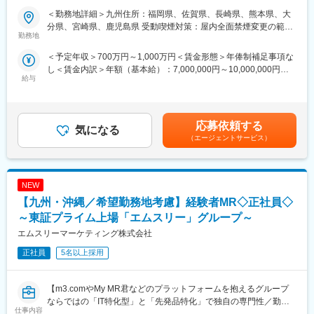
制と研修コンテンツ～
＜勤務地詳細＞九州住所：福岡県、佐賀県、長崎県、熊本県、大
【はじめに】
特定の製剤を持たないCSOだからこそ、当社の教育サポートは単
分県、宮崎県、鹿児島県 受動喫煙対策：屋内全面禁煙変更の範
今回はMRを募集します。MR資格更新予定の方・ベテランの方も
なる知識の提供だけでなく、MRとしての現場力を培うことに比重
勤務地
囲：会社の定める事業所（リモートワーク含む）
歓迎です。勤務地はご本人様の希望を鑑み決定いたします。20代
を置いております。
＜予定年収＞700万円～1,000万円＜賃金形態＞年俸制補足事項な
～50代まで幅広く活躍しており、長期就業も叶う環境です。
オンコロジー領域等の知識を提供するe-learningはもちろん、専門
し＜賃金内訳＞年額（基本給）：7,000,000円～10,000,000円＜
領域のKOLへの営業ロールプレイングの機会もあり、生き残るMR
給与
月額＞583,333円～833,333円（12分割）＜昇給有無＞有＜残業手
【業務内容】
としての営業スキルを身に着けることが可能です。
当＞無＜給与補足＞同社は年俸制になります。別途以下のような
大手製薬会社などを中心としたクライアントのプロジェクトへの
当社の研修内容は大手製薬企業所属MR教育にも使用されておりま
手当があります。・四半期一時金：10万円（四半期毎に支給）、
配属です。担当エリアの医療機関（開業医、病院）を訪問して、
す。
年間最大40万円※ただし支給条件有。賃金はあくまでも目安の金
医師、薬剤師に課題解決するための医薬品情報を提供、副作用情
応募依頼する
気になる
額であり、選考を通じて上下する可能性があります。月給(月額)は
報を収集を行っていただきます。
（エージェントサービス）
固定手当を含めた表記です。
《具体的には...》
変更の範囲：本文参照
■新薬のプロモーション
NEW
■長期収載品の市場拡大
■ジェネリック医薬品のプロモーション
【九州・沖縄／希望勤務地考慮】経験者MR◇正社員◇
※プロジェクトの状況によっては、選考保留（ご紹介できるプロジ
～東証プライム上場「エムスリー」グループ～
ェクトが出るまで保留）となる場合もございますのであらかじめ
エムスリーマーケティング株式会社
ご認識の程よろしくお願いします※
正社員
5名以上採用
【魅力ポイント】
■エリアを跨ぐ転勤なし：
初任地希望だけでなく、エリアを跨いでの転勤はないため、転勤
【m3.comやMy MR君などのプラットフォームを抱えるグループ
負担が軽減できます。2ndプロジェクト以降も希望や適性に応じ
ならではの「IT特化型」と「先発品特化」で独自の専門性／勤務
仕事内容
て、アサインを検討します。