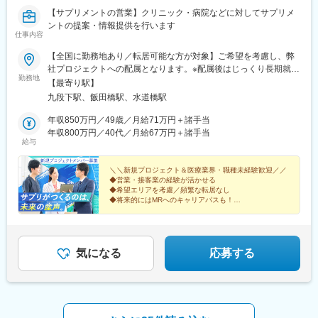
【サプリメントの営業】クリニック・病院などに対してサプリメ
ントの提案・情報提供を行います
仕事内容
【全国に勤務地あり／転居可能な方が対象】ご希望を考慮し、弊
社プロジェクトへの配属となります。※配属後はじっくり長期就業
勤務地
（目安3～4年）。頻繁に転居することはありません。※ご本人が
【最寄り駅】
「働ける」と挙げたエリア内でのみ調整するため、希望外への異
九段下駅、飯田橋駅、水道橋駅
動はありません。★転居にかかる費用は会社負担（規定あり）！
引っ越しの不安を感じている方もご安心ください。転居にまつわ
年収850万円／49歳／月給71万円＋諸手当
る費用は規定内で全額会社負担です。（例）・引っ越し費用・物
年収800万円／40代／月給67万円＋諸手当
給与
件の内見にかかる交通費・契約手続きにかかる交通費新しい土地
でのスタートを、会社がしっかりバックアップします！※受動喫煙
対策：屋内全面禁煙
＼＼新規プロジェクト＆医療業界・職種未経験歓迎／／
◆営業・接客業の経験が活かせる
◆希望エリアを考慮／頻繁な転居なし
◆将来的にはMRへのキャリアパスも！
◆年間休日120日・土日休み・月給41万円～
＜医療機関等へサプリメントを提案する法人営業＞
気になる
応募する