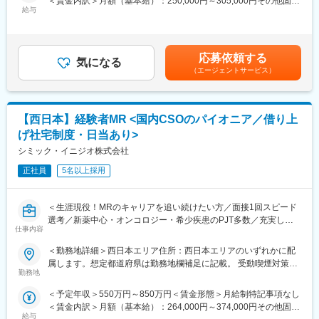
＜賃金内訳＞月額（基本給）：250,000円～305,000円その他固定
えたお仕事です。
オンコロジー領域等の知識を提供するe-learningはもちろん、専門
給与
手当/月：35,000円＜月給＞285,000円～340,000円＜昇給有無＞
領域のKOLへの営業ロールプレイングの機会もあり、生き残るMR
有＜残業手当＞無＜給与補足＞【残業手当について】管理監督者
■入社後の流れ
としての営業スキルを身に着けることが可能です。
の承認の上、研究会、顧客との会議等が発生する場合、別途残業
まずはご入社から2か月間MR導入研修を受講し、MR資格を取得
当社の研修内容は大手製薬企業所属MR教育にも使用されておりま
手当支給する。【補足】プロジェクト稼働手当(35,000円)、外勤
応募依頼する
していただきます。
す。
気になる
日当（1日1,500円／外勤3.5時間以上）■変動賞与制（6月・12
（エージェントサービス）
資格取得と聞くとハードルが高く思われる方もいるかもしれませ
月・3月）※平均実績6ヶ月分■インセンティブ：3月（対象者）賃
んが、当社の取得率は業界平均より20%ほど高い95%程度を維持
金はあくまでも目安の金額であり、選考を通じて上下する可能性
しています。
があります。月給(月額)は固定手当を含めた表記です。
文理問わず一から学べる環境を整えているため、専門知識は入社
変更の範囲：会社の定める業務
【西日本】経験者MR <国内CSOのパイオニア／借り上
後に身に付ける意欲があれば問題ございません。
げ社宅制度・日当あり>
社員の活躍事例についての詳細は、是非こちらのURLも併せてご
覧ください。
シミック・イニジオ株式会社
https://healthcarecareerpark.iqvia.com/
正社員
5名以上採用
■具体的な業務
すでに取引のある病院の医師や薬剤師に向け、医薬品の効果や副
＜生涯現役！MRのキャリアを追い続けたい方／面接1回スピード
作用・適切な使用方法などの情報を提供し、薬剤のプロモーショ
選考／新薬中心・オンコロジー・希少疾患のPJT多数／充実した
ン活動を行っていただきます。メインの業務は情報提供となるた
仕事内容
顧客基盤＆直近5年の売上成長率は約150％の成長企業＞
め、価格交渉・納品・注文書の対応等は基本的に発生せず、営業
■職務概要：
＜勤務地詳細＞西日本エリア住所：西日本エリアのいずれかに配
活動に専念できる環境です。
配属先メーカーにおいてMR活動に従事いただきます。
属します。想定都道府県は勤務地欄補足に記載。 受動喫煙対策：
個人の予算はありますが、チーム内で助け合う社風が整ってお
勤務地
屋内全面禁煙変更の範囲：会社の定める事業所
り、過度なプレッシャーなく顧客とじっくり関係構築が可能で
■新薬プロジェクト95％超／常時60以上のプロジェクトが稼働
す。
＜予定年収＞550万円～850万円＜賃金形態＞月給制特記事項なし
プロジェクトの数やバリエーションはキャリア形成に直結するた
＜賃金内訳＞月額（基本給）：264,000円～374,000円その他固定
め、CSOでの転職を考えるうえで重要なポイントです。
■働き方
給与