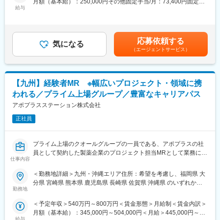
月額（基本給）：250,000円その他固定手当/月：73,400円固定残
・入社後3ヶ月は研修に専念（基礎から習得）
給与
業手当/月：101,200円（固定残業時間40時間0分/月）超過した時
■職務内容：
・全員未経験入社！同期とスタートできる環境
間外労働の残業手当は追加支給＜月給＞424,600円（一律手当を
MR（医薬情報担当者）として、ドクターや医薬品卸へ訪問、医薬
・配属後もマネージャーや先輩MRが成長をサポート
含む）＜昇給有無＞有＜残業手当＞有＜給与補足＞※能力・前給な
品に関する情報提供を行います。
どを考慮し、規定により決定します。※年収の他に別途日当（月額
応募依頼する
■手厚い福利厚生
気になる
3～4万円）・諸手当有昇給：年1回★頑張りに応じて年収UP★赴
（エージェントサービス）
＜MRとは＞
・外勤手当（1日1,500円）
任先の評価次第で大幅に年収をUPできます。（年2回業績給改
医薬品販売に際し、医師への医薬品の効果、効能、副作用を情報
・社宅制度（家賃60％会社負担）※条件あり
定）賃金はあくまでも目安の金額であり、選考を通じて上下する
提供がミッションです。
・転勤時の引越し費用負担
可能性があります。月給(月額)は固定手当を含めた表記です。
医薬品は「どの成分に、どのような効果があって、誰に使うと良
・単身赴任手当／帰省補助
【九州】経験者MR ※幅広いプロジェクト・領域に携
いのか」などの情報が付加されて、初めて効果的に使うことがで
われる／プライム上場グループ／豊富なキャリアパス
きます。医師への適切な医薬品情報の提供を通じて、患者さんの
■当社の特徴
治療、地域医療課題に貢献することができます。
アポプラスステーション株式会社
研修終了後は各製薬メーカーのプロジェクトに配属される『コン
クラクトMR』。配属期間は平均2～3年程。
正社員
■安心の研修体制：
新薬案件を中心にプロジェクトが豊富にあり、成長機会が広がり
・入社から3か月間：座学研修（導入教育）のみ
ます。
└医薬品や医療業界、営業方法についての知識を身につけます。
プライム上場のクオールグループの一員である、アポプラスの社
・導入教育終了後は、Web講義、e-Learning、集合研修を組み合
■豊富なキャリアパス
員として契約した製薬企業のプロジェクト担当MRとして業務に従
わせて行う、MR認定試験に100％を担保する対策講座がありま
がんや希少疾患の医薬品担当など専門性を深めるキャリアや、マ
仕事内容
事していただきます。内資・外資の新薬メーカー、ジェネリック
す。
ネジメント・人材育成など多様なキャリアパスが可能。実際に社
メーカーなどプロジェクトは多岐に渡りますので、今までの経験
＜勤務地詳細＞九州・沖縄エリア住所：希望を考慮し、福岡県 大
・現場配属後も月1回以上の面談を設けており、成果を出すための
内でキャリアチェンジして活躍している社員も多数います。
を活かせる環境が整っています。
分県 宮崎県 熊本県 鹿児島県 長崎県 佐賀県 沖縄県 のいずれかに
フォロー体制を整えております。
■営業スタイル：担当エリアの医療機関（開業医、病院）を訪問し
勤務地
配属致します。受動喫煙対策：屋内全面禁煙変更の範囲：会社の
★入社同期がいるため、一緒に頑張れる環境です！専門性の高い
変更の範囲：会社の定める業務
て、医師、薬剤師に課題解決するための医薬品情報を提供、副作
定める事業所（リモートワーク含む）
営業職が目指せます。
＜予定年収＞540万円～800万円＜賃金形態＞月給制＜賃金内訳＞
用情報を収集を行っていただきます。
月額（基本給）：345,000円～504,000円＜月給＞445,000円～
・新薬のプロモーション
■魅力ポイント：
給与