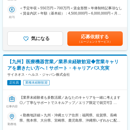
属します。 受動喫煙対策：屋内全面禁煙変更の範囲：会社の定め
弊社所属のMRはシニア（50代）がボリュームゾーン。契約社員
る事業所
＜予定年収＞550万円～700万円＜賃金形態＞年俸制特記事項なし
■キャリアパス
としてパフォーマンスが高い場合は50代の方でも正社員への転換
＜賃金内訳＞年額（基本給）：4,500,000円～6,000,000円＜月額
自身の志向性、働き方に応じて様々なキャリアパスがあります。1
もあります。契約の更新についても著しく業務態度が悪い／業績
給与
＞375,000円～500,000円（12分割）＜昇給有無＞有＜残業手当＞
つの領域を極める、複数のプロジェクトに参画し、経験を広げ
が上がっていないなどではない限りは原則更新となります。ま
有＜給与補足＞（正社員のみ対象）・昇給年１回 ・プロジェク
る、同社のプロジェクトマネージャーを目指す、リクルートやト
た、プロジェクトが終了してしまった場合も責任をもって再配属
ト賞与（過去実績年俸の約10%）（全社員対象）・四半期一時金
レーニングの部署に異動するなど、自身の努力次第で様々な可能
先を探します。また、過去営業成績の優秀な方ではメーカー登用
ー年収例ー820万円／入社6年目（月給58万円＋賞与＋手当）700
性が開かれています。
の実績もあります。
応募依頼する
気になる
万円／入社3年目（月給50万円＋賞与＋手当）550万円／入社1年
（エージェントサービス）
目（月給43万円＋賞与＋手当）賃金はあくまでも目安の金額であ
■メーカー転籍のキャリアパス
り、選考を通じて上下する可能性があります。月給(月額)は固定手
プロジェクトによってはメーカーへ転籍の打診を受けることがあ
当を含めた表記です。
り、7割程の社員が実際に転籍打診を受けております。断って別の
【九州】医療機器営業／業界未経験歓迎◆営業キャリ
プロジェクトに進むことも可能ですので、ずっと当社に残り様々
な経験を積んだり、何年か当社で働いて幅広い経験を積んでから
アを磨きたい方へ！サポート・キャリアパス充実
転籍する、といった幅広いキャリアパスがございます。
サイネオス・ヘルス・ジャパン株式会社
■同社(CSO)で働くメリット
正社員
業種未経験歓迎
1.同社に所属し、各メーカーのプロジェクトに参画することで幅
広い領域の経験を積むことができるので、マルチな知識や経験を
【業界未経験者も多数活躍／あなたのキャリアを一緒に考えます
得ることができます。それにより自身の可能性を大きく伸ばすこ
◎／丁寧なサポートでスキルアップ／エリア限定で就労可】
とができます。
仕事内容
2.キャリアパスが多数あるだけでなく、メーカー社員に比べ、早
■業務内容
期にキャリアを積むことができます。努力と能力によって、給与
＜勤務地詳細＞九州・沖縄エリア住所：福岡県、佐賀県、長崎
医療機器の営業担当者として、基幹病院などの医師や看護師など
もポジションも上げることができます。
県、熊本県、大分県、宮崎県、鹿児島県、沖縄県いずれかに配属
医療従事者の方々と面談を行い、製品に関わる手技や情報提供な
3.志向性と環境に応じてキャリアチェンジが可能です。定期的な
勤務地
します。 受動喫煙対策：屋内全面禁煙変更の範囲：会社の定める
どの営業活動を行います。
面談を通じて、その時々の志向性や状況に応じて最適なプロジェ