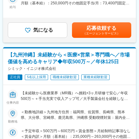
月額（基本給）：250,000円その他固定手当/月：73,400円固定残
という方にはおススメです！
社の社員を取引先企業に派遣し、派遣先の営業として活躍いただ
給与
業手当/月：101,200円（固定残業時間40時間0分/月）超過した時
＜2人に1人は未経験入社、75%は異業種からの転職者です＞
くことでメーカーを支援しています。
間外労働の残業手当は追加支給＜月給＞424,600円（一律手当を
（同社の正社員として、派遣先で就業するイメージです）
含む）＜昇給有無＞有＜残業手当＞有＜給与補足＞※能力・前給な
■職務内容：
どを考慮し、規定により決定します。※年収の他に別途日当（月額
MR（医薬情報担当者）として、ドクターや医薬品卸へ訪問、医薬
■研修体制
応募依頼する
気になる
3～4万円）・諸手当有昇給：年1回★頑張りに応じて年収UP★赴
品に関する情報提供を行います。
プロジェクトごとに異なりますが、同社または配属先のメーカー
（エージェントサービス）
任先の評価次第で大幅に年収をUPできます。（年2回業績給改
にて研修が十分にございます。
定）賃金はあくまでも目安の金額であり、選考を通じて上下する
＜MRとは＞
プロジェクト配属後もマネージャーが丁寧に支援します。日々の
可能性があります。月給(月額)は固定手当を含めた表記です。
医薬品販売に際し、医師への医薬品の効果、効能、副作用を情報
仕事の悩みやキャリア相談だけでなく、業務に不安がある際など
【九州沖縄】未経験から＜医療×営業＞専門職へ／市場
提供がミッションです。
もしっかりとケアします。業界でも特に支援が手厚いと評判で
医薬品は「どの成分に、どのような効果があって、誰に使うと良
す。
価値を高めるキャリア◆年収500万～／年休125日
いのか」などの情報が付加されて、初めて効果的に使うことがで
シミック・イニジオ株式会社
きます。医師への適切な医薬品情報の提供を通じて、患者さんの
◇LINEの企業アカウントから、沿革・事業内容・先輩社員インタ
治療、地域医療課題に貢献することができます。
正社員
5名以上採用
職種未経験歓迎
業種未経験歓迎
ビュー等が閲覧可能です◇
https://liff.line.me/1655046877-Gm8rqdqY/landing?
■安心の研修体制：
follow=%40124wcdmz&lp=SS7pcT&liff_id=1655046877-
【未経験から医療業界（MR職）へ挑戦×3ヶ月研修で安心／年収
・入社から3か月間：座学研修（導入教育）のみ
Gm8rqdqY
500万～＋手当充実で収入アップ可／大手製薬会社を経験しなが
└医薬品や医療業界、営業方法についての知識を身につけます。
仕事内容
ら成長／異業種出身者が活躍】
・導入教育終了後は、Web講義、e-Learning、集合研修を組み合
変更の範囲：会社の定める業務
わせて行う、MR認定試験に100％を担保する対策講座がありま
＜勤務地詳細＞九州地方住所：福岡県、佐賀県、長崎県、熊本
＜入社月について＞
す。
県、大分県、宮崎県、鹿児島県、沖縄県 受動喫煙対策：屋内全面
この求人は10月1日入社の求人となります
・現場配属後も月1回以上の面談を設けており、成果を出すための
勤務地
禁煙変更の範囲：会社の定める事業所
※入社後は合同研修からスタート
フォロー体制を整えております。
＜予定年収＞500万円～600万円＜賃金形態＞月給制特記事項なし
入社月が決まっているため同期も多く安心してスタート可能
★入社同期がいるため、一緒に頑張れる環境です！専門性の高い
＜賃金内訳＞月額（基本給）：235,000円～263,000円その他固定
営業職が目指せます。