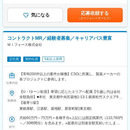
昇給有無＞有＜残業手当＞無＜給与補足＞■上記年収には、社宅
医師や薬剤師に対して薬の情報を伝え、「正しく使ってもらうた
■社内認定資格制度
(当社負担分)と日当が含まれます。■社用車貸与と共にガソリン代
めのサポート」をする仕事です
製薬企業での開発パイプラインの変化にともない、当社において
を全額支給 ■賞与年2回（昨年度実績4.2ヶ月）、報酬改定年1回■
具体的には、「どんな病気に効くか（効果）／安全性（副作用や
はオンコロジーをはじめスペシャリティ領域のプロジェクトが増
応募依頼する
気になる
全国勤務が可能な方は、50万円の一時金を支給(3ヶ月の試用期間
注意点）／品質に問題はないか」をわかりやすく伝えます
加しています。またスペシャリティ領域については社員の関心も
（エージェントサービス）
後の翌月給与で支給)賃金はあくまでも目安の金額であり、選考を
また、現場で使われた際の声を聞き取り製薬会社へ届け、より良
高く、これに応えるべく専門性の高い人財を育成するための社内
通じて上下する可能性があります。月給(月額)は固定手当を含めた
い薬づくりにも貢献します
認定資格制度を設けています。現在はオンコロジー分野で「血液
表記です。
自分が関わった薬が患者様の治療につながり、感謝されるやりが
がん」と「固形がん」の2つのコースが展開されています。
コントラクトMR／経験者募集／キャリアパス豊富
いのある仕事です
変更の範囲：会社の定める業務
ＭＩフォース株式会社
＼＼求人のポイント／／
◎未経験から医療業界へ｜大手製薬会社のプロジェクトで働ける
◎3ヶ月研修＋OJTでゼロから育成｜専門性の高いキャリア形成
正社員
契約社員
5名以上採用
◎年収500万円～＋社宅補助あり｜収入アップ可能
◎異業種出身者（営業、接客、旅行・ホテル、介護、公務員、教
【常時200件以上の案件が稼働】CSOに所属し、製薬メーカーの
員など）が活躍中
各プロジェクトに参画します。
仕事内容
■入社後の流れ
▽約3ヶ月の研修（医療知識・業務理解）
【U・Iターン歓迎】希望に応じたエリアへ配属【引越し代は会社
▽現場配属（4ヶ月目～）※マネージャーなど周囲のサポートを受
全額負担】■本社 東京都中央区築地1-13-1 銀座松竹スクエア9F■
けながら実務習得
勤務地
勤務エリア：（1）北海道：北海道（2）東北：青森・秋田・岩
【最寄り駅】
▽キャリア形成（MR経験者スペシャリスト・管理職や本社管理職
手・山形・宮城・福島（3）関東：東京・神奈川・千葉・埼玉・茨
東銀座駅、江坂駅、築地駅、新富町駅(東京都)
へのキャリアアップ＆キャリアチェンジの可能性アリ）
城・栃木・群馬（4）甲信越：新潟・長野・山梨（5）東海：愛
知・岐阜・三重・静岡（6）北陸：富山・石川・福井（7）近畿：
月給60万円～75万円＋各種手当※上記には固定残業代（110,760円
■充実した研修制度
大阪・京都・滋賀・奈良・和歌山・兵庫（8）中国：岡山・広島・
～／30時間分）を含みます。※超過分は別途全額支給いたしま
・入社後3ヶ月は研修に専念（基礎から習得）
給与
山口・島根・鳥取（9）四国：香川・徳島・高知・愛媛（10）九
す。＼社員の年収例／ 800万円／36歳（入社3年） 860万円／42