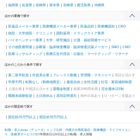
福岡県
佐賀県
長崎県
熊本県
宮崎県
鹿児島県
沖縄県
ほかの業種で探す
医薬品メーカー業界
医療機器メーカー業界
医薬品卸
医療機器卸
CRO
病院・大学病院・クリニック
調剤薬局・ドラッグストア業界
バイオベンチャー業界
大学・研究施設
介護・福祉関連サービス
その他医療関連
診断薬・臨床検査機器・臨床検査試薬メーカー
SMO
CMO
医療コンサルティング
医療広告代理店・出版社・マーケティング・リサーチ
ほかのこだわり条件で探す
第二新卒歓迎
外資系企業
フレックス勤務
管理職・マネジャー
英語を活かす
学歴不問
転勤なし（勤務地限定）
服装自由
女性活躍
社宅・家賃補助制度
上場企業
中国語を活かす
退職金制度
残業20時間未満
完全週休2日制
職種未経験歓迎
土日祝休み
原則定時退社
海外出張あり
U・Iターン支援あり
ほかの固定給で探す
固定給25万円以上
固定給35万円以上
転職・求人doda（デューダ）トップ
九州・沖縄
大分県
医薬品・医療機器・ライフサイエン
ス・医療系サービス
CSO
年間休日120日以上の転職・求人情報