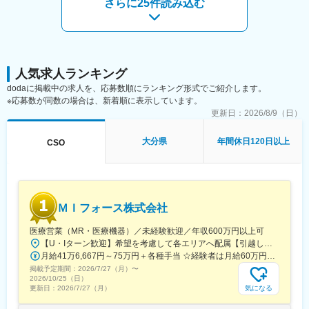
さらに25件読み込む
人気求人ランキング
dodaに掲載中の求人を、応募数順にランキング形式でご紹介します。
※応募数が同数の場合は、新着順に表示しています。
更新日：
2026/8/9（日）
大分県
年間休日120日以上
CSO
ＭＩフォース株式会社
医療営業（MR・医療機器）／未経験歓迎／年収600万円以上可
【U・Iターン歓迎】希望を考慮して各エリアへ配属【引越し代は会社全額負担】■本社 東京都中央区築地1-13-1 銀座松竹スクエア9F■勤務エリア：（1）北海道：北海道（2）東北：青森・秋田・岩手・山形・宮城・福島（3）関東：東京・神奈川・千葉・埼玉・茨城・栃木・群馬（4）甲信越：新潟・長野・山梨（5）東海：愛知・岐阜・三重・静岡（6）北陸：富山・石川・福井（7）近畿：大阪・京都・滋賀・奈良・和歌山・兵庫（8）中国：岡山・広島・山口・島根・鳥取（9）四国：香川・徳島・高知・愛媛（10）九州：福岡・大分・宮崎・鹿児島・熊本・佐賀・長崎・沖縄※勤務地限定～全国転勤（規定あり）の選択可能※配属エリアは希望を考慮して決定いたします。希望範囲外への転勤はありません。※変更の範囲：会社の定める事業所（リモートワーク含む）
月給41万6,667円～75万円＋各種手当 ☆経験者は月給60万円以上！・・・・・・■未経験者：月給41万6,667円～＋各種手当※上記には固定残業代（7万9,114円～／30時間分）を含みます。※超過分は別途全額支給いたします。◎手当を含めれば初年度から年収600万円以上も可能！・・・・・・■経験者：月給60万円～75万円＋各種手当※上記には固定残業代（11万760円～／30時間分）を含みます。※超過分は別途全額支給いたします。＜年収例＞◎初年度年収は700万円以上！◎最大年収900万円以上も目指せる♪・・・・・・＼社員の年収例／ 800万円／36歳（入社3年） 860万円／42歳（入社4年） 920万円／45歳（入社6年） ※諸手当含む
掲載予定期間：
2026/7/27（月）
〜
2026/10/25（日）
気になる
更新日：
2026/7/27（月）