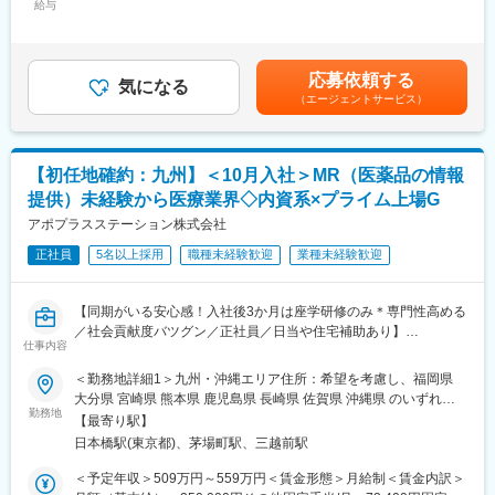
給与
手当/月：36,000円～43,000円＜月給＞271,000円～306,000円＜
＜MR（医薬情報担当者）とは＞
昇給有無＞有＜残業手当＞無＜給与補足＞■上記年収には、社宅
医師や薬剤師に対して薬の情報を伝え、「正しく使ってもらうた
■魅力ポイント：
(当社負担分)と日当が含まれます。■社用車貸与と共にガソリン代
めのサポート」をする仕事です
＜安定性＞
を全額支給 ■賞与年2回（昨年度実績4.2ヶ月）、報酬改定年1回■
具体的には、「どんな病気に効くか（効果）／安全性（副作用や
・誰にとっても必要不可欠な医療業界は、景気の影響に左右され
応募依頼する
気になる
全国勤務が可能な方は、50万円の一時金を支給(3ヶ月の試用期間
注意点）／品質に問題はないか」をわかりやすく伝えます
にくく、安定した売上を誇っています。
（エージェントサービス）
後の翌月給与で支給)賃金はあくまでも目安の金額であり、選考を
また、現場で使われた際の声を聞き取り製薬会社へ届け、より良
・当社は、東証プライム上場以来、10期連続で増収中のクオール
通じて上下する可能性があります。月給(月額)は固定手当を含めた
い薬づくりにも貢献します
グループに属しており、主力事業を担っています。
表記です。
自分が関わった薬が患者様の治療につながり、感謝されるやりが
【初任地確約：九州】＜10月入社＞MR（医薬品の情報
いのある仕事です
＜社会貢献度の高さ＞
自身の売上・営業活動が患者さんのQOLの向上や病気から救うこ
提供）未経験から医療業界◇内資系×プライム上場G
＼＼求人のポイント／／
とに繋がるため、やりがいをもって営業できます。
アポプラスステーション株式会社
◎未経験から医療業界へ｜大手製薬会社のプロジェクトで働ける
◎3ヶ月研修＋OJTでゼロから育成｜専門性の高いキャリア形成
正社員
5名以上採用
職種未経験歓迎
業種未経験歓迎
＜頑張りは適切に評価＞
◎年収500万円～＋社宅補助あり｜収入アップ可能
成果に応じた評価制度が整っており、頑張り次第で大幅な年収UP
◎異業種出身者（営業、接客、旅行・ホテル、介護、公務員、教
も目指せます。
【同期がいる安心感！入社後3か月は座学研修のみ＊専門性高める
員など）が活躍中
／社会貢献度バツグン／正社員／日当や住宅補助あり】
■福利厚生（転勤を伴う場合）：
仕事内容
■入社後の流れ
＜社宅制度（法人契約）＞
★本ポジションは、未経験から医療業界で活躍できます！
▽約3ヶ月の研修（医療知識・業務理解）
・家賃：一部会社負担
＜勤務地詳細1＞九州・沖縄エリア住所：希望を考慮し、福岡県
・医療を通じて社会に貢献したい
▽現場配属（4ヶ月目～）※マネージャーなど周囲のサポートを受
・住居契約初期経費：会社負担（上限設定あり）
大分県 宮崎県 熊本県 鹿児島県 長崎県 佐賀県 沖縄県 のいずれか
・仕事を通じて学びを深め自己の成長を実感したい
けながら実務習得
勤務地
・入居時の引越し費用：会社負担（会社指定業者）
に配属致します。受動喫煙対策：屋内全面禁煙＜勤務地詳細2＞本
【最寄り駅】
・専門職として知識、技能を身に付けたい
▽キャリア形成（MR経験者スペシャリスト・管理職や本社管理職
社住所：東京都中央区日本橋2-14-1 フロントプレイス日本橋勤務
日本橋駅(東京都)、茅場町駅、三越前駅
・内資系の安定企業で働きたい
へのキャリアアップ＆キャリアチェンジの可能性アリ）
変更の範囲：会社の定める業務
地最寄駅：各線／日本橋駅受動喫煙対策：敷地内喫煙可能場所あ
という方にはおススメです！
り変更の範囲：会社の定める事業所
＜予定年収＞509万円～559万円＜賃金形態＞月給制＜賃金内訳＞
＜2人に1人は未経験入社、75%は異業種からの転職者です＞
■充実した研修制度