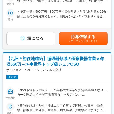
県、大分県、宮崎県、鹿児島県、沖縄県 九州エリアに配属予定
コントラクトMRとして大手製薬会社（国内／外資）のPJTへの配
■家族も安心な手厚い福利厚生
勤務地
です。受動喫煙対策：屋内全面禁煙
属となります。担当エリアの医療機関に訪問し、医療従事者に対
社員がワークライフバランスをとりながらパフォーマンスを発揮
＜予定年収＞500万円～850万円＜賃金形態＞年俸制※年収を12分
して医薬品情報の伝達や、安全性や有効性情報をご提供いただき
できる制度があります。社員と社員のご家族が安心し、仕事もプ
割したものを毎月支給します。別途インセンティブあり＜賃金内
ます。有効性について情報の収集と会社への報告業務もお願いい
ライベートも充実して活躍できるよう、福利厚生制度を整備して
給与
訳＞年額（基本給）：3,600,000円～6,660,000円固定残業手当/
たします。PJT期間は1年～3年で、MRの資格・経験をお持ちの方
います。
月：80,000円～110,000円（固定残業時間40時間0分/月）超過し
であればご活躍いただけます。
特に転勤を伴うことのあるMR職については、CSO業界トップク
た時間外労働の残業手当は追加支給＜月額＞380,000円～665,000
ライフスタイルとキャリアプランに合わせて全国50地域以上の案
ラスの借り上げ社宅制度や単身赴任のサポート制度を導入し、そ
円（12分割）（一律手当を含む）＜昇給有無＞有＜残業手当＞有
件から勤務地をご提案させていただきます。年収は現職考慮（モ
の利用率も高水準となっています。
応募依頼する
気になる
＜給与補足＞※面接を通して、ご経験やスキルにより当社規定に基
デル年収：20代650万、40代後半850万）領域を変えてのPJT打診
（エージェントサービス）
づき決定いたします。■昇給、インセンティブあり■モデル年収：
も可能です。また、無期雇用派遣となるため、ＰＪＴの期間外も
■社内認定資格制度
20代650万、40代後半850万賃金はあくまでも目安の金額であ
ベース給与は保証いたします。
製薬企業での開発パイプラインの変化にともない、当社において
り、選考を通じて上下する可能性があります。月給(月額)は固定手
はオンコロジーをはじめスペシャリティ領域のプロジェクトが増
当を含めた表記です。
【九州＊初任地確約】循環器領域の医療機器営業≪年
■MRとして働く魅力
加しています。またスペシャリティ領域については社員の関心も
（1）最大限希望を考慮します：
高く、これに応えるべく専門性の高い人財を育成するための社内
収550万～≫◆世界トップ級シェアCSO
全国50地域以上のPJTからご提案し、なるべくご希望の勤務地に
認定資格制度を設けています。現在はオンコロジー分野で「血液
サイネオス・ヘルス・ジャパン株式会社
アサインが可能です。また、次の契約での再配属の際の地域もし
がん」と「固形がん」の2つのコースが展開されています。
っかり考慮いたします。これは小規模ならではの社内バッティン
正社員
グの少なさも大きく影響しています。
（2）小規模ならではの手厚いサポート：
～世界市場トップ級シェアの業界大手企業で安定就業/様々なメー
CSO業界で10年以上のキャリアを持つベテラン社員が、あなたの
カーや製品の担当が可能/豊富なキャリアパス～
生涯のわたる「キャリア形成」を丁寧にサポートします。その繋
仕事内容
がりやノウハウの蓄積から、メーカーさんへ転籍の可能性がある
営業スタイル：
PJTも紹介可能、また過去には、10年ほどブランクのある50代の
＜勤務地詳細＞九州・沖縄エリア住所：福岡県、佐賀県、長崎
大学/幹病院、開業医の医師・コメディカルなどと面談して、製品
方のご支援の実績もあるなど選考の合格率も高いです。
県、熊本県、大分県、宮崎県、鹿児島県、沖縄県のいずれかに配
に関わる情報提供やデモなどを行います。
（3）長期就業／キャリア形成が可能：
勤務地