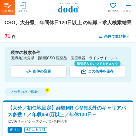
会員登録
ログイン
気になる
メニュー
CSO、大分県、年間休日120日以上
の転職・求人検索結果
71
条件で並び替え
件
現在の検索条件
[勤務地]大分県 [業種]CSO-医薬品・医療機器・ライフサイエンス・医療系サービス [こだわり条件ピックアップ]年間休日120日以上 [詳細条件](休日・働き方)年間休日120日以上
新着求人をいつでもチェック
条件の変更
この条件を保存
大分県
のみで募集中
【大分／初任地固定】経験MR ◇MR以外のキャリアパ
ス多数！／年収650万以上／年休130日～
IQVIAサービシーズジャパン合同会社
正社員
5名以上採用