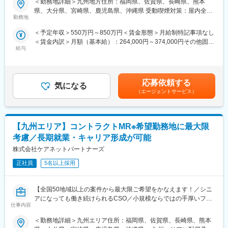
＜勤務地詳細＞九州地方住所：福岡県、佐賀県、長崎県、熊本
プロジェクトの数やバリエーションはキャリア形成に直結するた
配属後も知識とスキルアップのために様々な研修をご用意してい
県、大分県、宮崎県、鹿児島県、沖縄県 受動喫煙対策：屋内全面
め、CSOでの転職を考えるうえで重要なポイントです。
ます。
勤務地
禁煙
シミック・イニジオのCSO事業においては外資・内資の割合、企
＜予定年収＞550万円～850万円＜賃金形態＞月給制特記事項なし
業規模、製品領域などのバランスを考慮しながら、常時60以上の
■明確な評価制度／やりがいや努力がきちんと報われる報酬制度
＜賃金内訳＞月額（基本給）：264,000円～374,000円その他固定
プロジェクトが稼働しています。
自身の成果や頑張りが客観的に評価され、年収に反映されます。
給与
手当/月：36,000円～51,000円＜月給＞300,000円～425,000円＜
プロジェクト人数が100名を超える大規模なプロジェクトや、日
また、在籍年数が増えると永年勤続報奨金や四半期一時金などの
昇給有無＞有＜残業手当＞無＜給与補足＞■上記年収には、社宅
本市場への新規参入する企業のプロジェクトなど、規模やミッシ
手当もアップします。つまり、やりがいや努力がきちんと報われ
(当社負担分)と日当が含まれます。■社用車貸与と共にガソリン代
ョンも多様です。
る報酬制度になっています。
を全額支給 ■賞与年2回（昨年度実績4.2ヶ月）、報酬改定年1回■
応募依頼する
気になる
全国勤務が可能な方は、初回給与時に30万円の一時金を支給賃金
■年齢も経験も多様な人財が活躍
■豊富なキャリアプランとサポート体制
（エージェントサービス）
はあくまでも目安の金額であり、選考を通じて上下する可能性が
シミック・イニジオはほぼ全員が中途採用です。それぞれ異なる
志向性やその時の環境に応じて「１つの領域で専門性を高める」
あります。月給(月額)は固定手当を含めた表記です。
バックグラウンドを持ち、その経験を活かして活動しています。
「幅広い疾患をカバーできるオールラウンダーになる」「本社部
社員の年齢分布も幅広く、20代～60代まで在籍しています。社員
門（マネージャー、研修部門など）へのキャリアチェンジ」など
【九州エリア】コントラクトMR※希望勤務地に最大限
の経験の多様性は、変革期にある製薬業界にあって、私たちの事
幅広いキャリアプランがあります。
業を支える重要な要素です。
また、同社マネージャーのほとんどは、MRからキャリアをチェン
考慮／長期就業・キャリア形成が可能
ジしているメンバーです。担当マネージャーが定期的に面談を行
株式会社ケアネットパートナーズ
■人財育成への積極投資
い、分からないことや将来のキャリアに関してサポートします。
シミック・イニジオにとってサービス品質の源泉となるのは人財
正社員
5名以上採用
です。
変更の範囲：会社の定める業務
そのため人財育成・能力開発は重要施策と位置づけ、積極的な投
【全国50地域以上の案件から最大限ご希望をかなえます！／シニ
資を行っています。自己成長意欲を尊重し、業務直結の研修だけ
アになっても働き続けられるCSO／小規模ならではの手厚いフォ
でなく、変化する時代に対応するビジネススキル習得も含め階層
仕事内容
ロー】
ごとにプログラムを展開し、会社全体の価値を高める取り組みを
行っています。
＜勤務地詳細＞九州エリア住所：福岡県、佐賀県、長崎県、熊本
■業務内容：