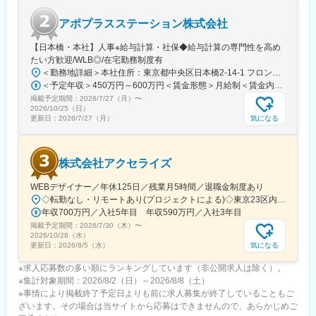
アポプラスステーション株式会社
【日本橋・本社】人事※給与計算・社保◆給与計算の専門性を高め
たい方歓迎/WLB◎/在宅勤務制度有
＜勤務地詳細＞本社住所：東京都中央区日本橋2-14-1 フロントプレイス日本橋勤務地最寄駅：各線／日本橋駅受動喫煙対策：敷地内喫煙可能場所あり変更の範囲：会社の定める事業所
＜予定年収＞450万円～600万円＜賃金形態＞月給制＜賃金内訳＞月額（基本給）：243,000円～330,300円固定残業手当/月：57,000円～77,700円（固定残業時間30時間0分/月）超過した時間外労働の残業手当は追加支給＜月給＞300,000円～408,000円（一律手当を含む）＜昇給有無＞有＜残業手当＞有＜給与補足＞※上記金額にスキル・ご経験に応じて加算する可能性がございます※給与詳細は、経験・スキルを考慮した上で決定。■昇給：年1回（4月）賃金はあくまでも目安の金額であり、選考を通じて上下する可能性があります。月給(月額)は固定手当を含めた表記です。
掲載予定期間：
2026/7/27（月）
〜
2026/10/25（日）
気になる
更新日：
2026/7/27（月）
株式会社アクセライズ
WEBデザイナー／年休125日／残業月5時間／退職金制度あり
◇転勤なし・リモートあり(プロジェクトによる)◇東京23区内を中心としたプロジェクト先▽勤務エリア・東京都内を中心とした一都三県・東京23区内のプロジェクトが中心・プロジェクトによりリモートワークあり・千葉、埼玉、神奈川にも案件あり。強制はなし。■東京本社／東京都千代田区神田小川町1-5-1 神田御幸ビル8F
年収700万円／入社5年目 年収590万円／入社3年目
掲載予定期間：
2026/7/30（木）
〜
2026/10/28（水）
気になる
更新日：
2026/8/5（水）
※求人応募数の多い順にランキングしています（非公開求人は除く）。
※集計対象期間：2026/8/2（日）～2026/8/8（土）
※事情により掲載終了予定日よりも前に求人募集が終了していることもご
ざいます。その場合は当サイトから応募はできませんので、あらかじめご