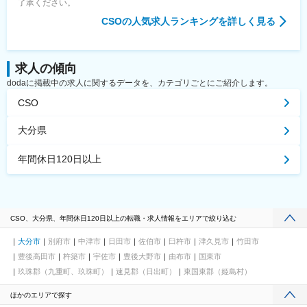
了承ください。
CSO
の人気求人ランキングを詳しく見る
求人の傾向
dodaに掲載中の求人に関するデータを、カテゴリごとにご紹介します。
CSO
大分県
年間休日120日以上
CSO、大分県、年間休日120日以上の転職・求人情報をエリアで絞り込む
大分市
別府市
中津市
日田市
佐伯市
臼杵市
津久見市
竹田市
豊後高田市
杵築市
宇佐市
豊後大野市
由布市
国東市
玖珠郡（九重町、玖珠町）
速見郡（日出町）
東国東郡（姫島村）
ほかのエリアで探す