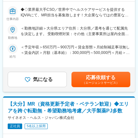
◆◇業界最大手CSO／世界中でヘルスケアサービスを提供する
IQVIAにて、MR担当を募集致します！大企業ならではの豊富なキ
仕事内容
ャリアパスがございます◆◇
＜勤務地詳細＞大分県エリア住所：大分県／選考を通じて配属先
【具体的な業務詳細】
を決定します。 受動喫煙対策：その他（主要事業所は屋内全面禁
国内トップクラスのプロジェクト受託実績を誇る当社の一員とし
勤務地
煙）変更の範囲：会社の定める事業所
て、医薬品PJなどを中心にクライアントビジネス拡大に貢献して
＜予定年収＞650万円～900万円＜賃金形態＞月給制補足事項無し
いただきます。
＜賃金内訳＞月額（基本給）：300,000円～500,000円＜月給＞
・担当エリアの訪問医療施設のターゲティング、担当医療施設へ
給与
300,000円～500,000円＜昇給有無＞有＜残業手当＞無＜給与補足
の訪問計画作成、担当医療施設への訪問、医療従事者とのリレー
＞【残業手当について】管理監督者の承認の上、研究会、顧客と
ション構築
の会議等が発生する場合、別途残業手当支給する。【補足】プロ
・卸への訪問、同行、卸 MSとのリレーション構築
ジェクト稼働手当(35,000円)、外勤日当（1日1,500円／外勤3.5時
・医療従事者向けの説明会の企画・実施、医師同士のコミュニケ
応募依頼する
気になる
間以上）■変動賞与制（6月・12月・3月）※平均実績6ヶ月分■イン
ーション推進のための研究会・勉強会の立ち上げ、講演会の企
（エージェントサービス）
センティブ：3月（対象者）賃金はあくまでも目安の金額であり、
画・運営 等
選考を通じて上下する可能性があります。月給(月額)は固定手当を
※勤務地については、選考内で希望を伺ったうえで決定します。
含めた表記です。
【大分】MR（資格更新予定者・ベテラン歓迎）◆エリ
＼IQVIAでMRとして働く魅力／
（１）充実の待遇：同業他社の中でも平均給与の高さや非課税の
アを跨ぐ転勤無・希望勤務地考慮／大手製薬PJ多数
日当の支給の他、退職金や団体保険制度、単身赴任手当や月1回の
サイネオス・ヘルス・ジャパン株式会社
帰省交通費の支給など福利厚生が充実しており、長期就業される
社員が多いのも特徴です。
正社員
5名以上採用
（２）豊富なキャリアップの機会があります： MRとして専門性
を磨き、管理職を目指していただく方も多くございますし、社内