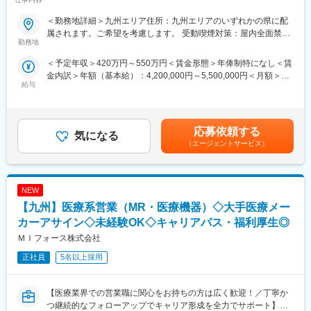
とが出来ます。
■概要：
＜勤務地詳細＞九州エリア住所：九州エリアのいずれかの県に配
■IT特化型
入社後は配属前研修を受けたのち、当社クライアントである医療
属されます。ご希望を考慮します。 受動喫煙対策：屋内全面禁煙
PJTによってリモートMRという形態があることはもちろん、それ
機器メーカーへ配属され、その企業の名刺をもって営業活動を行
勤務地
変更の範囲：会社の定める事業所
に向けた研修も充実しています。
っていただきます。※雇用元はEPファーマライン正社員雇用
＜予定年収＞420万円～550万円＜賃金形態＞年俸制特になし＜賃
例えば、効果的なリモートディテールの研修は全員受講頂くこと
金内訳＞年額（基本給）：4,200,000円～5,500,000円＜月額＞
が出来、そのほかにもmyMR君などのシステムを戦略的に活用す
カテーテル、検査機器、電子カルテ、中には医療系Saas製品など
給与
350,000円～458,333円（12分割）＜昇給有無＞有＜残業手当＞有
る方法についても、研修を実施しています。
幅広いアサイン先の中から面談を積み重ね、あなたの希望するキ
賃金はあくまでも目安の金額であり、選考を通じて上下する可能
ャリアや働き方、勤務場所に最も適したご提案をさせていただき
性があります。月給(月額)は固定手当を含めた表記です。
ます。
変更の範囲：会社の定める業務
応募依頼する
気になる
少しでも医療業界でキャリア形成したい！というお気持ちのある
（エージェントサービス）
方はカジュアル面談からの参加でも構いませんので一度ご応募く
ださい！
NEW
■優良案件多数◎
他では見かけないような大手メーカーの案件や最先端製品の案件
【九州】医療系営業（MR・医療機器）◇大手医療メー
を保有しています。また、原則的に一時的な補充要員としてでは
カーアサイン◇未経験OK◇キャリアパス・福利厚生◎
なく将来的なメーカーへの転籍（メーカー雇用への切り替え）も
ＭＩフォース株式会社
視野に入れた内容でPJを受諾しています。これを可能にしている
背景としては、他社CSOに比べて、比較的少数規模を保って運営
正社員
5名以上採用
を行っているからこそプロジェクトマネージャーの目が行き届く
環境を整えることができ、顧客からの信頼が厚いためです。
【医療業界での営業職に関心をお持ちの方は広く歓迎！／丁寧か
■入社後も強力なバックアップを受けられます！
つ継続的なフォローアップでキャリア形成を全力でサポート】