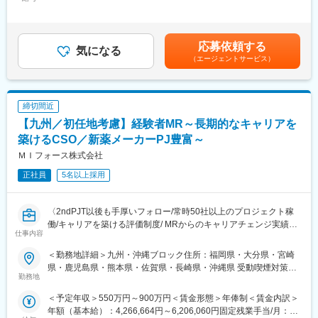
654,000円（一律手当を含む）＜昇給有無＞有＜残業手当＞有＜
・長期収載品の市場拡大
＜安定性＞
給与補足＞※別途営業日当有（年間約40万円／1日2000円／4時間
・ジェネリック医薬品のプロモーション
・誰にとっても必要不可欠な医療業界は、景気の影響に左右され
以上外勤の場合）※能力・前給などを考慮し、規定により決定しま
※1プロジェクトを約2年程度担当します。
にくく、安定した売上を誇っています。
す。※その他の手当は「待遇・福利厚生」欄をご参照ください。昇
※プロジェクトマネージャー、スーパーバイザー(SV)より、日々の
応募依頼する
・当社は、東証プライム上場以来、10期連続で増収中のクオール
気になる
給：年1回★頑張りに応じて年収UP★赴任先の評価次第で大幅に
活動についてフォローを受けられる環境です。全国にSVを配置
（エージェントサービス）
グループに属しており、主力事業を担っています。
年収をUPできます。（年2回業績給改定）賃金はあくまでも目安
し、素早くフォローができる体制をとっています。
の金額であり、選考を通じて上下する可能性があります。月給(月
■キャリアパス：コントラクトMRとしての働き方以外にも、スキ
＜社会貢献度の高さ＞
額)は固定手当を含めた表記です。
ルアップを図りプロジェクトマネージャー等のマネジメント業
自身の売上・営業活動が患者さんのQOLの向上や病気から救うこ
締切間近
務、あるいは本社スタッフとしてMR経験を活かした業務に就くな
とに繋がるため、やりがいをもって営業できます。
どのキャリアパスもございます。
【九州／初任地考慮】経験者MR～長期的なキャリアを
■特徴：
築けるCSO／新薬メーカーPJ豊富～
＜頑張りは適切に評価＞
(1)充実した教育体制：
成果に応じた評価制度が整っており、頑張り次第で大幅な年収UP
ＭＩフォース株式会社
・製品研修（約2週間～2ヶ月、プロジェクトによる）：入社オリ
も目指せます。
エンテーション後に配属先プロジェクトの製薬メーカーにて製品
正社員
5名以上採用
研修を受けていただきます。
■福利厚生（転勤を伴う場合）：
・継続教育：APS COLLEGEという当社オリジナルの教育システ
＜社宅制度（法人契約）＞
ムがございます。まず、G（ジェネラル）MRとして基礎を身に着
〈2ndPJT以後も手厚いフォロー/常時50社以上のプロジェクト稼
・家賃：一部会社負担
けていただき、専門領域を磨いていただいたりビジネスコースに
働/キャリアを築ける評価制度/ MRからのキャリアチェンジ実績有
・住居契約初期経費：会社負担（上限設定あり）
仕事内容
て「医療経営士」の取得を目指していただくことも可能です。
り〉
・入居時の引越し費用：会社負担（会社指定業者）
(2)プロジェクトマネジメント体制：プロジェクトマネージャー、
クライアントである製薬会社のプロジェクトに所属し、MRとして
＜勤務地詳細＞九州・沖縄ブロック住所：福岡県・大分県・宮崎
スーパーバイザーが日々の活動をフォローします。定期的な連絡
活躍していただきます。病院やクリニックの医師や医療関係者に
変更の範囲：会社の定める業務
県・鹿児島県・熊本県・佐賀県・長崎県・沖縄県 受動喫煙対策：
や面談のほか、必要に応じて素早くバックアップに入るなど、MR
医薬品の適正使用情報や効能・効果・副作用等の情報提供を行い
勤務地
屋内全面禁煙変更の範囲：会社の定める事業所（リモートワーク
として結果を出せるように万全のサポート体制を整えています。
ます。
含む）
＜予定年収＞550万円～900万円＜賃金形態＞年俸制＜賃金内訳＞
(3)豊富なプロジェクト数、50社を超える多数の取引メーカー：同
【同社の特徴】
年額（基本給）：4,266,664円～6,206,060円固定残業手当/月：
業他社と比較しても、多くのプロジェクト数があり、様々なご経
■必ず新薬メーカーのプロジェクトにアサインします