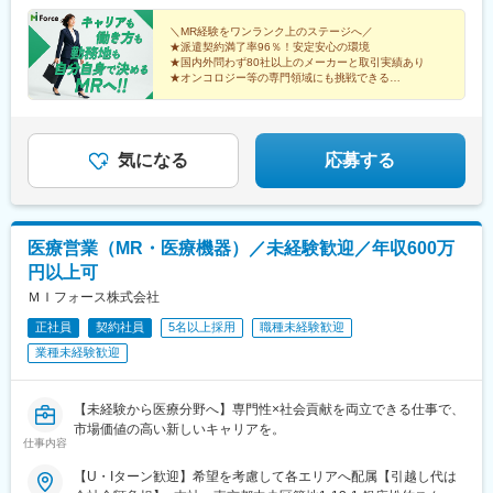
・全員未経験入社！同期とスタートできる環境
州：福岡・大分・宮崎・鹿児島・熊本・佐賀・長崎・沖縄※勤務地
歳（入社4年） 920万円／45歳（入社6年） ※諸手当含む
・配属後もマネージャーや先輩MRが成長をサポート
限定～全国転勤（規定あり）の選択可能※配属エリアは希望に応じ
＼MR経験をワンランク上のステージへ／
★派遣契約満了率96％！安定安心の環境
ます。希望範囲外への転勤はありません。※変更の範囲：会社の定
★国内外問わず80社以上のメーカーと取引実績あり
■手厚い福利厚生
める事業所（リモートワーク含む）
★オンコロジー等の専門領域にも挑戦できる
・外勤手当（1日1,500円）
★直行直帰・リモートも選択可能
・社宅制度（家賃60％会社負担）※条件あり
★本社勤務や採用・育成など多彩なキャリアパス
・転勤時の引越し費用負担
・単身赴任手当／帰省補助
気になる
応募する
■当社の特徴
研修終了後は各製薬メーカーのプロジェクトに配属される『コン
クラクトMR』。配属期間は平均2～3年程。
新薬案件を中心にプロジェクトが豊富にあり、成長機会が広がり
医療営業（MR・医療機器）／未経験歓迎／年収600万
ます。
円以上可
ＭＩフォース株式会社
■豊富なキャリアパス
がんや希少疾患の医薬品担当など専門性を深めるキャリアや、マ
正社員
契約社員
5名以上採用
職種未経験歓迎
ネジメント・人材育成など多様なキャリアパスが可能。実際に社
業種未経験歓迎
内でキャリアチェンジして活躍している社員も多数います。
変更の範囲：会社の定める業務
【未経験から医療分野へ】専門性×社会貢献を両立できる仕事で、
市場価値の高い新しいキャリアを。
仕事内容
【U・Iターン歓迎】希望を考慮して各エリアへ配属【引越し代は