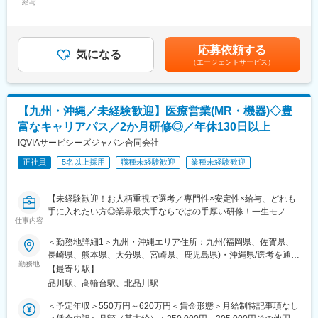
給与
102,778円～149,495円（固定残業時間30時間0分/月）超過した時
験を活かしていただくことが可能です。20代～60代までの幅広い
当社は必ず新薬のプロジェクトにアサイン致します。領域、勤務
間外労働の残業手当は追加支給＜月額＞458,333円～666,666円
年代のMRの方が活躍されています。
地に関してはお気軽にご相談ください。外資、内資問わず多くの
（12分割）（一律手当を含む）＜昇給有無＞有＜残業手当＞有＜
■中途入社社員の年収例
魅力的なプロジェクトを案件としていただいております。
給与補足＞■別途、外勤手当など手当支給※経験・能力などを考慮
・入社3年目（MR経験者）28歳：642万（月給＋日当＋住宅手
オンコロジーを含め、希少疾患領域も多数ございますので、スペ
応募依頼する
気になる
の上、話し合いで決定賃金はあくまでも目安の金額であり、選考
当）
シャリスト、ゼネラリストどちらも目指すことが可能です。
（エージェントサービス）
を通じて上下する可能性があります。月給(月額)は固定手当を含め
・入社5年目（MR経験者）33歳：712万（月給＋日当＋住宅手
■少数精鋭ならではの魅力～待機リスクが低いため、安心して就業
た表記です。
当）
できる環境です～
適切なフォローを実施するために約300人のMR数を保って運営し
変更の範囲：会社の定める業務
【九州・沖縄／未経験歓迎】医療営業(MR・機器)◇豊
ており、プロジェクト終了の数か月前から面談を実施しているた
め、隙間なくアサインすることができますのでMRの成長機会を奪
富なキャリアパス／2か月研修◎／年休130日以上
うことは決してございません。適切なフォローが顧客である製薬
IQVIAサービシーズジャパン合同会社
企業からの満足にもつながり、業界内でも評価されています。
■親身なフォロー体制とキャリアを築ける評価制度
正社員
5名以上採用
職種未経験歓迎
業種未経験歓迎
CSOは本部のバックアップ体制が何より重要です。1人のプロジ
ェクトマネージャーが管理するMRは約20名程度であり、相談事
【未経験歓迎！お人柄重視で選考／専門性×安定性×給与、どれも
があればいつでも連絡できる距離感です。一カ月に一度の面談も
手に入れたい方◎業界最大手ならではの手厚い研修！一生モノの
実施しており、日々の業務だけでなく中長期的な視点での相談も
仕事内容
スキルを磨く／マーケ・コンサル・管理部門など将来のキャリア
可能です。また、クライアント・社内評価に基いた明確な評価制
パス豊富】
度により、キャリアや年収アップに向けた目標を定めやすい環境
＜勤務地詳細1＞九州・沖縄エリア住所：九州(福岡県、佐賀県、
です。
長崎県、熊本県、大分県、宮崎県、鹿児島県)・沖縄県/選考を通じ
＼そもそも「MR」とは？／
■大手製薬企業でも採用～「現場力」を養うための充実した教育体
勤務地
て決定します。 受動喫煙対策：その他（主要勤務地は屋内全面禁
【最寄り駅】
「医薬情報提供者」と呼ばれる専門資格を取得して活動する営業
制と研修コンテンツ～
煙だが、就業先の規則に準ずる）＜勤務地詳細2＞本社住所：東京
品川駅、高輪台駅、北品川駅
職です。IQVIAのお客様である国内医薬品メーカーにて、医薬品の
特定の製剤を持たないCSOだからこそ、当社の教育サポートは単
都港区高輪4-10-18 京急第1ビル勤務地最寄駅：JR各線／品川駅受
営業活動を行っていただきます。
なる知識の提供だけでなく、MRとしての現場力を培うことに比重
動喫煙対策：屋内全面禁煙変更の範囲：会社の定める事業所
＜予定年収＞550万円～620万円＜賃金形態＞月給制特記事項なし
人々の命を守る商材に携わるため、社会貢献性と安定性を兼ね備
を置いております。