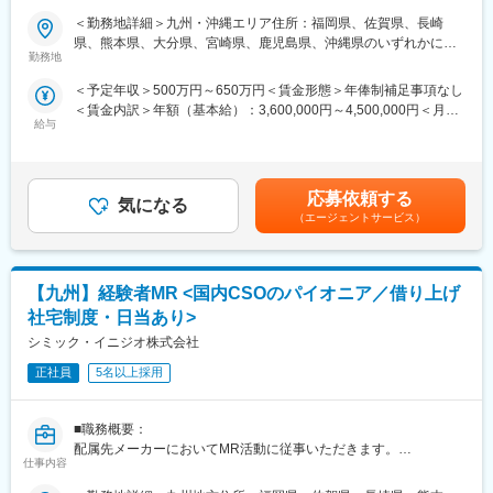
期社員と支えあいながら習得することが可能です。
＜勤務地詳細＞九州・沖縄エリア住所：福岡県、佐賀県、長崎
※配属先は入社後に確定する予定です。
変更の範囲：会社の定める業務
■ 仕事概要
県、熊本県、大分県、宮崎県、鹿児島県、沖縄県のいずれかに配
また、配属後も一人ひとりの知識とスキルアップのために様々な
未経験から、医療業界の専門職であるMR（医薬情報担当者）とし
勤務地
属します。 受動喫煙対策：屋内全面禁煙変更の範囲：会社の定め
研修を用意しています。
てキャリアをスタートできるポジションです。
る事業所
＜予定年収＞500万円～650万円＜賃金形態＞年俸制補足事項なし
当社は製薬・医療機器メーカーの営業業務を担う
＜賃金内訳＞年額（基本給）：3,600,000円～4,500,000円＜月額
■明確な評価制度／やりがいや努力がきちんと報われる報酬制度
「CSO（Contract Sales Organization）」で、多くの未経験者が
給与
＞300,000円～375,000円（12分割）＜昇給有無＞有＜残業手当＞
自身の成果や頑張りが客観的に評価され、年収に反映されます。
MRとして活躍し、その後メーカー正社員へ転籍した実績も豊富で
有＜給与補足＞同社は年俸制になります。別途以下のような手当
また、在籍年数が増えると永年勤続報奨金や四半期一時金などの
す。
があります。・プロジェクト賞与：会社及び個人業績により変
手当もアップします。つまり、やりがいや努力がきちんと報われ
営業職ならではの「提案スキル」だけでなく、専門知識を持って
動・四半期一時金：10万円（四半期に1回、10万円程度支給）※た
る報酬制度になっています。
医師などに提案するため、市場では需要が高まり、希少性も増し
応募依頼する
気になる
だし支給条件有。他、永続勤務報奨金（3年勤務5万円支給、5年
ています。
（エージェントサービス）
勤務10万円…）ございます。賃金はあくまでも目安の金額であ
■豊富なキャリアプランとサポート体制
り、選考を通じて上下する可能性があります。月給(月額)は固定手
志向性やその時の環境に応じて「特定の領域で専門性を高める」
・MRとは
当を含めた表記です。
「幅広い疾患をカバーできるオールラウンダーになる」「本社部
主に医師や薬剤師等へ、担当製品の情報提供を行います。担当施
門（マネージャー、研修部門など）へのキャリアチェンジ」など
【九州】経験者MR <国内CSOのパイオニア／借り上げ
設の患者様に応じた情報提供や、担当製品の処方後の情報収集を
幅広いキャリアプランがあります。
行います。
社宅制度・日当あり>
また、弊社のマネージャーのほとんどは、MRからキャリアチェン
※MRだけでなく、医療機器営業職としてアサインされる可能性も
シミック・イニジオ株式会社
ジしたメンバーです。担当マネージャーが定期的に面談を行い、
ございます。
分からないことやキャリアに関してサポートします。
正社員
5名以上採用
■ 丁寧な研修・支援体制
変更の範囲：会社の定める業務
入社後は2カ月間の研修（オンライン・対面両方）があります。基
■職務概要：
本的なビジネスマナーから、医療営業として必要な知識まで、同
配属先メーカーにおいてMR活動に従事いただきます。
期社員と支えあいながら習得することが可能です。
仕事内容
※配属入社後に確定予定／ご希望や適性を考慮し、1つ目のプロジ
■新薬プロジェクト95％超／常時60以上のプロジェクトが稼働
ェクトは製薬・医療機器メーカーのいずれかに配属します。