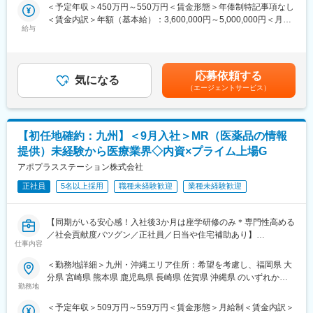
事業所
＜予定年収＞450万円～550万円＜賃金形態＞年俸制特記事項なし
・身につくスキル
クトを提示します。家庭環境の変化など、フレキシブルにキャリ
＜賃金内訳＞年額（基本給）：3,600,000円～5,000,000円＜月額
専門家へ提案・交渉する力を磨けます。単に説明する力だけでな
アを形成しすることが可能です。
給与
＞300,000円～416,666円（12分割）＜昇給有無＞有＜残業手当＞
く、相手のニーズを引き出し、競合との優位性を示してクロージ
無＜給与補足＞3ヶ月に1度、四半期一時金あり(入社1年目は10万
ングするスキルが身につきます。
4.明確な評価制度
円／回)。賃金はあくまでも目安の金額であり、選考を通じて上下
※詳細はプロジェクトにより異なります。
自身の成果や頑張りが客観的に評価され、年収に反映されます。
する可能性があります。月給(月額)は固定手当を含めた表記です。
また、在籍年数が増えると永年勤続報奨金や四半期一時金などの
応募依頼する
気になる
■キャリアパス：
手当もアップします。つまり、やりがいや努力がきちんと報われ
（エージェントサービス）
志向性や身につけたいスキルに応じて様々なキャリアパスがあり
る報酬制度になっています。
ます。
・1つの領域（心臓外科や整形外科など）を極める
■同社について：
【初任地確約：九州】＜9月入社＞MR（医薬品の情報
・複数のプロジェクトに参画して経験を広げる
同社は、医療機器・製薬メーカーの営業領域を支援するCSOと呼
・本社スタッフ（プロジェクトマネージャー、採用、研修担当）
ばれる業種です。メーカーからのオーダーに対し自社の社員を派
提供）未経験から医療業界◇内資×プライム上場G
にキャリアチェンジ
遣しています。医療機器は製品によって営業スタイルが異なりま
アポプラスステーション株式会社
など、様々な可能性を探ることができるのが大きな魅力です。
すが、同社では転職せずに様々な医療機器を経験し、自身に合っ
正社員
5名以上採用
職種未経験歓迎
業種未経験歓迎
た営業スタイルを探ることも可能です。
■働く魅力
・同社の社員でいながら、様々なメーカーで経験を積むことが可
変更の範囲：会社の定める業務
【同期がいる安心感！入社後3か月は座学研修のみ＊専門性高める
能です！配属先メーカーからオファーを受けた場合は、メーカー
／社会貢献度バツグン／正社員／日当や住宅補助あり】
直雇用へ転籍するチャンスもあります。
仕事内容
（ご自身に合わないと感じられた場合、オファーを断ることも勿
★本ポジションは、未経験から医療業界で活躍できます！
論可能です。）
＜勤務地詳細＞九州・沖縄エリア住所：希望を考慮し、福岡県 大
・医療を通じて社会に貢献したい
・転勤は東北・関東などエリア単位内で限定することができ、一
分県 宮崎県 熊本県 鹿児島県 長崎県 佐賀県 沖縄県 のいずれかに
・仕事を通じて学びを深め自己の成長を実感したい
方的に配属エリアを決定されることもありません。
勤務地
配属致します。受動喫煙対策：屋内全面禁煙変更の範囲：会社の
・専門職として知識、技能を身に付けたい
※CSOとは…
定める事業所
＜予定年収＞509万円～559万円＜賃金形態＞月給制＜賃金内訳＞
・内資系の安定企業で働きたい
医療機器・製薬メーカーのセールス領域を支援する業種です。自