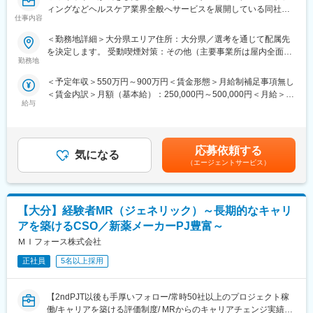
ィングなどヘルスケア業界全般へサービスを展開している同社に
初任地希望だけでなく、エリアを跨いでの転勤はないため、転勤
仕事内容
おいて、今までの経験を活かし活躍することが可能です◆◇
負担が軽減できます。2ndプロジェクト以降も希望や適性に応じ
て、アサインを検討します。
＜勤務地詳細＞大分県エリア住所：大分県／選考を通じて配属先
＼そもそも「IQVIA」とは？／
を決定します。 受動喫煙対策：その他（主要事業所は屋内全面禁
IQVIAはヘルスケア業界で活躍する企業様を様々な側面から支援す
■キャリアの選択肢を広げる働き方：
勤務地
煙）変更の範囲：会社の定める事業所
る「CSO」という業界で世界最大手の企業です。今回はIQVIAの
スペシャリティ領域への挑戦、新薬PJなど市場価値を高める機
＜予定年収＞550万円～900万円＜賃金形態＞月給制補足事項無し
事業の一つ「Provider」というポジションで、クリニックの経営
会、自身の強みを活かしたPJ相談などが可能です。定期的な面談
＜賃金内訳＞月額（基本給）：250,000円～500,000円＜月給＞
を支えるコンサルタント活動を行っていただきます。病院経営を
を通じて、その時々に応じたプロジェクトを提示するなどフレキ
給与
250,000円～500,000円＜昇給有無＞有＜残業手当＞無＜給与補足
支える、社会貢献性と安定性を兼ね備えたお仕事です。
シブルにキャリアが形成できます。その他、本社部門（マネージ
＞【残業手当について】管理監督者の承認の上、研究会、顧客と
ャー、研修部門など）への道もあります。
の会議等が発生する場合、別途残業手当支給する。【補足】プロ
【業務詳細】
ジェクト稼働手当(35,000円)、外勤日当（1日1,500円／外勤3.5時
国内トップクラスのプロジェクト受託実績を誇る同社の一員とし
■明確な評価制度：
応募依頼する
気になる
間以上）■変動賞与制（6月・12月・3月）※平均実績6ヶ月分■イン
て、これまでのMSの実績を活かし、クリニックや調剤薬局の経営
自身の成果や頑張りが客観的に評価され、年収に反映されます。
（エージェントサービス）
センティブ：3月（対象者）賃金はあくまでも目安の金額であり、
支援プロジェクトの一員として活躍します。クリニック、病院、
また、在籍年数が増えると永年勤続報奨金や四半期一時金などの
選考を通じて上下する可能性があります。月給(月額)は固定手当を
調剤薬局がクライアントとなり、クライアントの経営課題の抽出
手当もアップします。つまり、やりがいや努力がきちんと報われ
含めた表記です。
～戦略立案～実行に携わり、クライアントの経営課題改善や売上
る報酬制度になっています。
【大分】経験者MR（ジェネリック）～長期的なキャリ
アップに寄与します。皆様未経験からご活躍をされているので、
ご安心してご応募ください！
【サポート体制】
アを築けるCSO／新薬メーカーPJ豊富～
※上記のプロジェクト終了後は別の類似プロジェクトや研修を経た
配属後は担当マネージャーが丁寧に支援します。日々の仕事の悩
ＭＩフォース株式会社
のちにMRプロジェクトへの再配属となります。ご希望や適性、受
みや、キャリア形成の相談等、伴走者として活躍をサポートしま
託状況などを考慮して都度決定します。
正社員
5名以上採用
す。また知識・スキルレベルを上げるために様々な研修をご用意
しています。
【豊富なプロジェクト】
【2ndPJT以後も手厚いフォロー/常時50社以上のプロジェクト稼
ヘルスケア全体から患者様支援できるPJTがございます。例え
変更の範囲：会社の定める業務
働/キャリアを築ける評価制度/ MRからのキャリアチェンジ実績有
ば、治療領域をカバーできる医薬品PJT、薬局の経営支援を行う