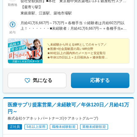
会社全額負担】■本社 東京都中央区築地1-13-1 銀座松竹スクエ
勤務地
ア9F■勤務エリア：（1）北海道：北海道（2）東北：青森・秋
【最寄り駅】
田・岩手・山形・宮城・福島（3）関東：東京・神奈川・千葉・埼
東銀座駅、江坂駅、築地市場駅
玉・茨城・栃木・群馬（4）甲信越：新潟・長野・山梨（5）東
海：愛知・岐阜・三重・静岡（6）北陸：富山・石川・福井（7）
月給41万6,667円～75万円＋各種手当 ☆経験者は月給60万円以
近畿：大阪・京都・滋賀・奈良・和歌山・兵庫（8）中国：岡山・
上！・・・・・・■未経験者：月給41万6,667円～＋各種手当※上
給与
広島・山口・島根・鳥取（9）四国：香川・徳島・高知・愛媛
記には固定残業代（7万9,114円～／30時間分）を含みます。※超
（10）九州：福岡・大分・宮崎・鹿児島・熊本・佐賀・長崎・沖
過分は別途全額支給いたします。◎手当を含めれば初年度から年
縄※勤務地限定～全国転勤（規定あり）の選択可能※配属エリアは
収600万円以上も可能！・・・・・・■経験者：月給60万円～75万
＼未経験から叶えるMRとしてのキャリア／
★医療×社会貢献度の高いMR分野
希望を考慮して決定いたします。希望範囲外への転勤はありませ
円＋各種手当※上記には固定残業代（11万760円～／30時間分）を
★80社以上の国内外のメーカーと安定取引
ん。※変更の範囲：会社の定める事業所（リモートワーク含む）
含みます。※超過分は別途全額支給いたします。＜年収例＞◎初年
★年休125日以上＋土日祝休み＋連休取得OK
度年収は700万円以上！◎最大年収900万円以上も目指せる
★eラーニング・資格取得支援など研修充実
★初年度年収600万以上も可
♪・・・・・・＼社員の年収例／ 800万円／36歳（入社3年） 860
万円／42歳（入社4年） 920万円／45歳（入社6年） ※諸手当含む
気になる
応募する
医療サプリ提案営業／未経験可／年休120日／月給41万
円～
株式会社ケアネットパートナーズ(ケアネットグループ)
正社員
5名以上採用
職種未経験歓迎
業種未経験歓迎