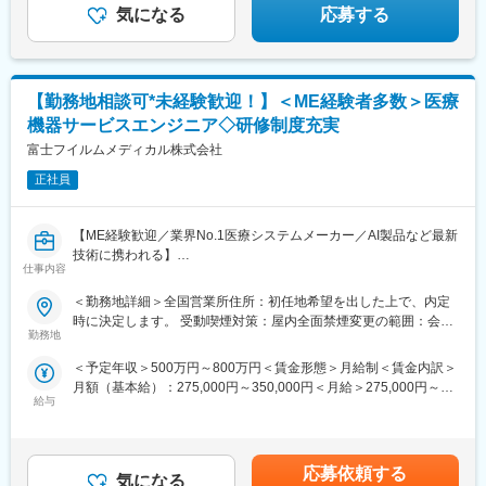
気になる
応募する
【勤務地相談可*未経験歓迎！】＜ME経験者多数＞医療
機器サービスエンジニア◇研修制度充実
富士フイルムメディカル株式会社
正社員
【ME経験歓迎／業界No.1医療システムメーカー／AI製品など最新
技術に携われる】
仕事内容
医療現場を支えるサービスエンジニアに挑戦したい方募集！これ
までのご経験を、医療機器の設置・保守に活かせます。PACS（医
＜勤務地詳細＞全国営業所住所：初任地希望を出した上で、内定
療用画像管理システム）やCT・MRIなどの高度な機器を扱い、病
時に決定します。 受動喫煙対策：屋内全面禁煙変更の範囲：会社
院の診断を支える重要な仕事です。最新のAI技術やネットワーク
勤務地
の定める事業所（リモートワーク含む）
システムにも関わるため、ITスキルも身につきます。
＜予定年収＞500万円～800万円＜賃金形態＞月給制＜賃金内訳＞
■PACSとは
月額（基本給）：275,000円～350,000円＜月給＞275,000円～
レントゲン、CT、MRIなどで撮影したデジタルデータを保存・管
給与
350,000円＜昇給有無＞有＜残業手当＞有＜給与補足＞【年収
理・共有するシステム
例】・28歳/520万円(入社3年・経験6年、手当含)：月給32万円・
https://www.fujifilm.com/jp/ja/healthcare/healthcare-it/it-
30歳/650万円(入社6年・経験10年、手当含)：月給33万円・35
imaging/enterprise-pacs
歳/750万円(入社8年・経験11年、手当含)：月給37万円賃金はあく
応募依頼する
気になる
までも目安の金額であり、選考を通じて上下する可能性がありま