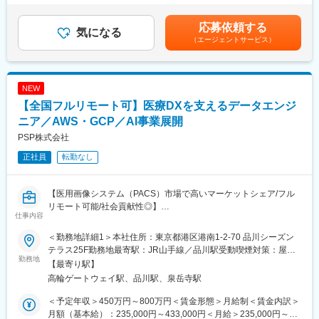
の時間外手当を含んで計算しております。■昇給：年1回■賞与：
■組織体制：
■仕事の魅力：
年2回※基準額：約4.1ヶ月分/年（業績により変動あり）賃金はあ
応募依頼する
当社の技術本部第2開発部製品開発4課に配属されます。技術者同
気になる
治療部位や手順に合わせて多様な製品を展開する中で、患者さん
くまでも目安の金額であり、選考を通じて上下する可能性があり
（エージェントサービス）
士の連携を大切にし、チーム全体で製品の品質向上を目指してい
には治療効果とQOLの向上を、ドクターには手技において最大限
ます。月給(月額)は固定手当を含めた表記です。
ます。全国からリモートワークが可能な環境で、柔軟な働き方を
のパフォーマンスを発揮できる製品を提供することを目指してい
実現しています。経験豊富なメンバーと共に、医療業界に貢献で
ます。中でもMRは製品情報提供のみならず、販売した医療機器が
きるシステムの開発に取り組んでいただきます。
安全に使用されるために研修会を開催しり、使用にあたってのト
NEW
レーニングの機会を提供するなど重要な役割を担っているため、
【全国フルリモート可】医療DXを支えるデータエンジ
■当社の特徴：
やりがいを感じられます。
◇東証プライム市場に上場する「テクマトリックス株式会社」医
ニア／AWS・GCP／AI事業展開
療システム事業における中核子会社です。
PSP株式会社
◇当社では、主に医用画像診断支援システム（PACS）や放射線情
変更の範囲：会社の定める業務
正社員
転勤なし
報管理システム（RIS）等の医用システムの開発から運営までを手
がけています。特に医用画像診断支援システム（PACS）は、医療
現場に貢献するPSPの主力商品の1つとなっています。
【医用画像システム（PACS）市場で高いマーケットシェア/フル
◇また、医療現場に貢献したいという当社の思いは、日本国内だ
リモート可能/社会貢献性◎】
けに留まらず、既に、シンガポールとタイに駐在所を置き、現地
仕事内容
の病院にアプローチを始めています。医用システム業界はここ数
■業務概要：
年急成長を遂げています。
＜勤務地詳細1＞本社住所：東京都港区港南1-2-70 品川シーズン
当社が新規事業として取り組んでいるデータ利活用事業に関わる
◇現在では病院内での使用から病院間の地域連携（地域医療）
テラス25F勤務地最寄駅：JR山手線／品川駅受動喫煙対策：屋内
開発業務を担当頂きます。
勤務地
等、将来へ向けた新たな展開が始まっており、医用システム業界
喫煙可能場所あり＜勤務地詳細2＞全国（ご自宅からのフルリモー
【最寄り駅】
全国の医療機関から収集される大規模医療データの基盤開発をお
が担う役割は今後ますます大きくなっていくと考えられます。
ト中心）住所：全国各地 受動喫煙対策：敷地内全面禁煙変更の範
高輪ゲートウェイ駅、品川駅、泉岳寺駅
任せします。AWS・GCP環境でのETL開発やデータ分析基盤、可
◇当社で働くことで、医用システムを通じて社会に貢献している
囲：会社の定める事業所（リモートワーク含む）
視化アプリケーション開発など、医療DXを支える新規事業の中核
という充実感や誇りを感じられることが魅力です。日々求められ
＜予定年収＞450万円～800万円＜賃金形態＞月給制＜賃金内訳＞
ポジションです。
る変化に対し、企業としても、個人としても成長していくことが
月額（基本給）：235,000円～433,000円＜月給＞235,000円～