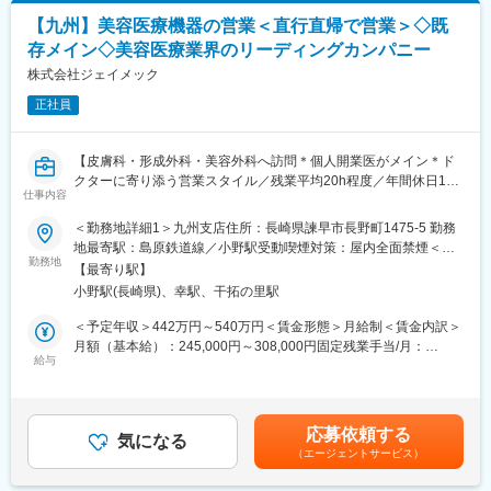
用フィルター・吸着材、集中治療関連製品
【九州】美容医療機器の営業＜直行直帰で営業＞◇既
存メイン◇美容医療業界のリーディングカンパニー
■業務におけるポイント：
・社内関係部門（製造、設計開発、品質管理、設備管理、本社品
株式会社ジェイメック
質保証、薬事部門）と連携しながら業務を推進いただきます。
正社員
・サプライヤー監査や本社での研修参加等に伴い、年に数回程度
の出張があります。
【皮膚科・形成外科・美容外科へ訪問＊個人開業医がメイン＊ド
■業務の魅力：
クターに寄り添う営業スタイル／残業平均20h程度／年間休日123
・患者様の安全・安心を支える品質保証業務を通じて、社会と医
仕事内容
日】
療への貢献を実感できます。
＜勤務地詳細1＞九州支店住所：長崎県諫早市長野町1475-5 勤務
・規制対応やQMS運用に携わりながら、専門性を高め、幅広い経
■業務内容：
地最寄駅：島原鉄道線／小野駅受動喫煙対策：屋内全面禁煙＜勤
験を積むことができます。
医療機器の提案営業をお任せいたします。
勤務地
務地詳細2＞直行直帰（九州エリア）住所：自宅からの直行直帰で
【最寄り駅】
九州支店の顧客数はおよそ500施設です。一度お付き合いが始ま
す。 受動喫煙対策：屋内全面禁煙変更の範囲：会社の定める事業
■キャリアパス：
小野駅(長崎県)、幸駅、干拓の里駅
ると、長期的なお付き合いになるクリニックが多いです。
所
▼1～3年後
常にすべての顧客へアプローチしているのではなく、お客様の状
＜予定年収＞442万円～540万円＜賃金形態＞月給制＜賃金内訳＞
OJTを通じて医療機器QMSや国内外規制を習得し、監査対応や品
況により、訪問頻度を変えながらフォローを行っています。
月額（基本給）：245,000円～308,000円固定残業手当/月：
質保証業務を主体的に推進いただきます。
給与
40,000円～50,000円（固定残業時間20時間0分/月）超過した時間
▼3～5年後
■具体的には：
外労働の残業手当は追加支給＜月給＞285,000円～358,000円（一
工場地区の品質保証体制強化やQMS改善をリードし、組織の中核
・皮膚科・形成外科・美容外科領域のドクターへの提案営業・ソ
律手当を含む）＜昇給有無＞有＜残業手当＞有＜給与補足＞※年収
人材として活躍いただきたいと考えています。品質保証活動を推
リューション営業
はこれまでのご経験を考慮し、決定致します。※固定残業代は外勤
進し、全社的な品質体制強化に貢献いただくことを期待していま
応募依頼する
・学会・セミナーでのアテンド
気になる
みなし手当として支給いたします。■賞与：年2回（6月・12月）※
す。
（エージェントサービス）
※顧客は個人開業医がメインとなりますが、大学病院などへの営業
業績によって特別賞与あり賃金はあくまでも目安の金額であり、
活動もございます。
選考を通じて上下する可能性があります。月給(月額)は固定手当を
■働き方：