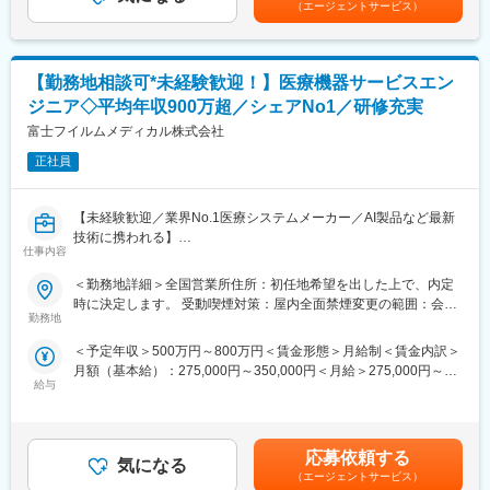
■業務概要
（エージェントサービス）
す。月給(月額)は固定手当を含めた表記です。
医療機器、医療画像処理機器、医療画像ネットワークシステムの
設置および医療機関への保守サポートを担当する業務です。主に
医用画像処理機器、医用画像ネットワークシステムの設置、立ち
【勤務地相談可*未経験歓迎！】医療機器サービスエン
上げ、定期点検、トラブルシューティングなどの技術サポートを
行います。
ジニア◇平均年収900万超／シェアNo1／研修充実
富士フイルムメディカル株式会社
■研修制度
入社後は、小田原にある研修センターにて、機械の解体・組み立
正社員
てなどの基礎技術を学び、先輩社員とのOJTを通じて、現場での
実務に慣れていただきます。上記のとおり実機を用いたトレーニ
【未経験歓迎／業界No.1医療システムメーカー／AI製品など最新
ングなどから必要なスキルを段階的に習得できますので、MEの方
技術に携われる】
でもキャッチアップいただける環境です！
仕事内容
医療現場を支える「サービスエンジニア」に挑戦したい方募集！
※その他年間研修カリキュラムがあり、成熟度に応じて参加可能
これまでのご経験を、医療機器の設置・保守に活かせます。
＜勤務地詳細＞全国営業所住所：初任地希望を出した上で、内定
PACS（医療用画像管理システム）やCT・MRIなどの高度な機器
■働き方魅力
時に決定します。 受動喫煙対策：屋内全面禁煙変更の範囲：会社
を扱い、病院の診断を支える重要な仕事です。最新のAI技術やネ
フレックス制度を導入しており、午前・午後の半休制度もあるた
勤務地
の定める事業所（リモートワーク含む）
ットワークシステムにも関わるため、ITスキルも身につきます。
め、柔軟な働き方が可能です。さらに、担当エリアが狭いため、
＜予定年収＞500万円～800万円＜賃金形態＞月給制＜賃金内訳＞
■PACSとは
各担当の負担を軽減し、バランスの取れたワークライフを実現で
月額（基本給）：275,000円～350,000円＜月給＞275,000円～
レントゲン、CT、MRIなどで撮影したデジタルデータを保存・管
きます。休日・夜間の問い合わせはコールセンター対応であり、
給与
350,000円＜昇給有無＞有＜残業手当＞有＜給与補足＞【年収
理・共有するシステム
メリハリをつけて働くことが可能です。（当番制あり）
例】・28歳/520万円(入社3年・経験6年、手当含)：月給32万円・
https://www.fujifilm.com/jp/ja/healthcare/healthcare-it/it-
30歳/650万円(入社6年・経験10年、手当含)：月給33万円・35
imaging/enterprise-pacs
■待遇・手当
歳/750万円(入社8年・経験11年、手当含)：月給37万円賃金はあく
平均年収907万円と医療機器メーカーでNo1の平均年収を誇り、住
応募依頼する
気になる
までも目安の金額であり、選考を通じて上下する可能性がありま
■業務概要
宅手当・家族手当・借り上げ社宅等と手当がかなり充実しており
（エージェントサービス）
す。月給(月額)は固定手当を含めた表記です。