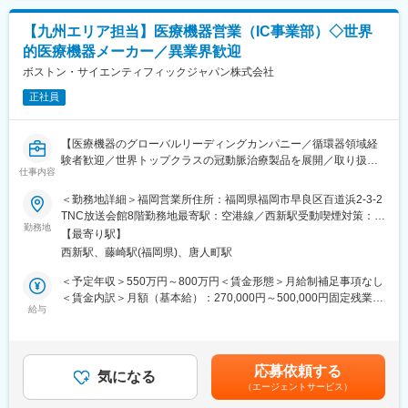
含めた表記です。
＜就業時間＞
＜取扱製品＞
・岡富工場：07:30～16:15 休憩時間：11:30～12:30
【九州エリア担当】医療機器営業（IC事業部）◇世界
医療用レーザー機器、紫外線治療器、赤外線治療器、冷却療法用
・大分工場：08:15～17:00 休憩時間：12:00～13:00
的医療機器メーカー／異業界歓迎
装置等
※フレックスタイム有り（コアタイム10:00～15:00）
ボストン・サイエンティフィックジャパン株式会社
＜年間休日数＞
■営業スタイル：
・岡富工場：年間休日121日前後
正社員
既存クリニックとのやり取りがメインになります。事前にアポイ
・大分工場：年間休日116日前後
ントを取って訪問し、ヒアリングにてクリニックのニーズを掴
※会社カレンダーによる
み、新製品の情報提供や提案営業を行います。また、学会・セミ
【医療機器のグローバルリーディングカンパニー／循環器領域経
ナーへの出展も積極的に行い、その場で興味を持っていただいた
験者歓迎／世界トップクラスの冠動脈治療製品を展開／取り扱い
ドクターとのコネクションを作り、商談に繋げていきます。「与
仕事内容
変更の範囲：会社の定める業務
製品の75％以上が市場TOP3シェア】
えられた製品を売る」だけでなく、ドクターが叶えたい患者様の
＜勤務地詳細＞福岡営業所住所：福岡県福岡市早良区百道浜2-3-2
要望に真摯に向き合い、常に最新で最適な商品を提供する知識と
★狭心症・心筋梗塞治療で使用されるステントや画像診断製品な
TNC放送会館8階勤務地最寄駅：空港線／西新駅受動喫煙対策：屋
提案力が求められるため、自社製品にとどまらず、他社や業界に
ど、最先端の循環器製品を取り扱います！
勤務地
内全面禁煙変更の範囲：会社の定める事業所（リモートワーク含
ついての幅広い引き出しを持つことが重要です。
【最寄り駅】
★医師とともに治療方針を考え、患者さんの命に直結する治療を
む）
九州支店の担当エリアは九州全域、沖縄、山口県です。社員ごと
西新駅、藤崎駅(福岡県)、唐人町駅
支援できる仕事です！
に担当エリアを持ち、自宅からクリニックへは直行直帰をベース
★循環器領域は医療機器営業の中でも特に専門性が高く、市場価
＜予定年収＞550万円～800万円＜賃金形態＞月給制補足事項なし
とした働き方です。
値の高いキャリアを形成できます！
＜賃金内訳＞月額（基本給）：270,000円～500,000円固定残業手
週に1度程度ミーティングがあり、その際は九州支店（長崎県諫早
給与
当/月：50,000円～80,000円（固定残業時間20時間0分/月）超過し
市）へ出社いただきます。
■求人概要：
た時間外労働の残業手当は追加支給＜月給＞320,000円～580,000
※基本は車移動での営業となります
ボストン・サイエンティフィックのIC事業部（Interventional
円（一律手当を含む）＜昇給有無＞有＜残業手当＞有＜給与補足
Cardiology）にて、冠動脈疾患の治療に使用される医療機器の提
＞※上記は、セールスインセンティブのターゲット金額を含めた理
■所属予定部署：
応募依頼する
案営業をお任せします。
気になる
論年収となります。セールスインセンティブは個人業績により算
九州支店 営業課では課長（支店長）男性2名、女性1名が在籍し
（エージェントサービス）
単なる製品販売ではなく、医師や医療従事者と連携しながら治療
定されます。※具体的な年収金額については能力・経験等を考慮し
ています。
方針の実現をサポートするコンサルティング型の営業スタイルで