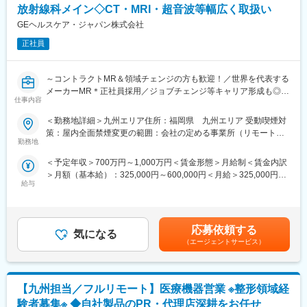
・各種学会への参加
り、様々な形でスキルアップを支援しています。加えて社員の将
放射線科メイン◇CT・MRI・超音波等幅広く取扱い
＜担当エリア＞
来に合わせた幅広いキャリアパスがあります。また、離職率も非
GEヘルスケア・ジャパン株式会社
全国の各拠点に配属の可能性がございます。ご希望の勤務地を考
常に低く、富士フイルムグループ基準の充実した福利厚生や各種
慮の上、決定いたします。
正社員
手当など長期的に活躍・就業できる環境が整っています。
■担当製品
変更の範囲：会社の定める業務
～コントラクトMR＆領域チェンジの方も歓迎！／世界を代表する
心臓のリズム異常（不整脈）を治療する医療機器を、医師に提
メーカーMR＊正社員採用／ジョブチェンジ等キャリア形成も◎～
案・サポートします。ただ製品を売るのではなく、「この患者さ
仕事内容
んの場合は、この機器をこう使うとよい」といった使い方まで含
■職務概要
めてアドバイスをし、専門知識を活かしたコンサルティング型の
＜勤務地詳細＞九州エリア住所：福岡県 九州エリア 受動喫煙対
CT・MRI・超音波の装置など、画像診断に関するモダリティを幅
営業です。
策：屋内全面禁煙変更の範囲：会社の定める事業所（リモートワ
広く取り扱っている当社にて、造影剤のスペシャリストとしてシ
また、治療や手術に立ち会い、医療スタッフの機器操作をサポー
勤務地
ーク含む）
ェア拡大に向けた提案をお任せします。
トします。
＜予定年収＞700万円～1,000万円＜賃金形態＞月給制＜賃金内訳
＞月額（基本給）：325,000円～600,000円＜月給＞325,000円～
■詳細
■不整脈とは
給与
600,000円＜昇給有無＞有＜残業手当＞有＜給与補足＞※過去のご
・診断に最適な造影剤の使い方の提案を通じてお客様とのパート
通常、心臓は一定のリズムで規則正しく動いていますが、そのリ
経験・スキルにより検討いたします。賃金はあくまでも目安の金
ナーシップを強化し、市場におけるGE社の価値向上に寄与しま
ズムが遅くなったり、速くなったり、不規則になったりする状態
額であり、選考を通じて上下する可能性があります。月給(月額)は
す。
をまとめて「不整脈」と呼びます。
固定手当を含めた表記です。
・チームメンバーと連携し、学会、研究会等、顧客の活動を支援
応募依頼する
気になる
し顧客満足の最大化を図ります。
■研修制度
（エージェントサービス）
・放射線科がメイン顧客となります。
入社後は約3か月間、会社や製品について学ぶ研修を実施します。
座学だけでなく、実際に製品を操作しながら基礎を身につけたう
■当社の強み
えで現場に配属されます。配属後も、上司・先輩のフォローや勉
【九州担当／フルリモート】医療機器営業 ※整形領域経
GEヘルスケアは造影剤のみならず、CT・MRI・超音波の装置な
強会、年次・階層別研修など継続的な学びの機会があり、業界未
ど、画像診断に関するモダリティを幅広く取り扱っています。
経験の方も安心して成長できる環境です。
験者募集※ ◆自社製品のPR・代理店深耕をお任せ