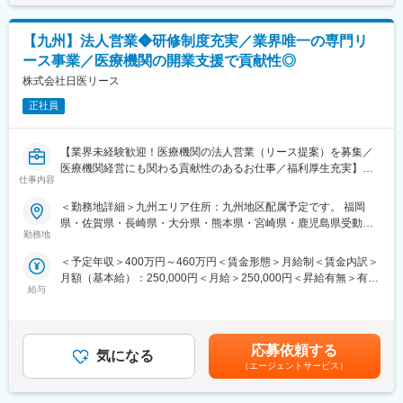
て決定・提示いたします。賃金はあくまでも目安の金額であり、
九州支店には、他に執行役員2名（営業本部長、九州製造所長）、
す。
選考を通じて上下する可能性があります。月給(月額)は固定手当を
フィールドエンジニアが4名（20～40代男性）、製造所5名（20～
狭心症や心筋梗塞などの冠動脈疾患に対し、ステントやバルーン
含めた表記です。
50代男性）が就業しており、穏やかな人柄の社員が多いのが特徴
【九州】法人営業◆研修制度充実／業界唯一の専門リ
カテーテル、血管内イメージングシステムなどの先進的な医療機
です。
ース事業／医療機関の開業支援で貢献性◎
器を用いた低侵襲治療の普及を通じて、患者さんの生命予後や
QOL向上、そして医療現場への価値提供に貢献いただきます。
株式会社日医リース
■当社の魅力：
美容医療業界のリーディングカンパニーとして、最先端の医療機
正社員
■業務内容：
器を幅広く取り扱うだけでなく、様々なジャンルのトレンドにも
医師や医療従事者に対して、当社製品の提案営業を行っていただ
チャレンジし続けています。
きます。
【業界未経験歓迎！医療機関の法人営業（リース提案）を募集／
・担当製品の提案、技術サポート（手術の立会いあり）
変更の範囲：会社の定める業務
医療機関経営にも関わる貢献性のあるお仕事／福利厚生充実】
・最新の医療関連情報の提供、サポート（勉強・セミナーの主催
仕事内容
など）
【はじめに】
＜勤務地詳細＞九州エリア住所：九州地区配属予定です。 福岡
・販売代理店へのサポート（製品情報の提供、勉強会の主催な
今回は部署の増員を目的に、法人営業担当を募集します。医療機
県・佐賀県・長崎県・大分県・熊本県・宮崎県・鹿児島県受動喫
ど）
関や開業をお考えの医師などに対して、リース商品の提案をメイ
勤務地
煙対策：敷地内全面禁煙
・各種学会への参加
ンでお任せします。
＜予定年収＞400万円～460万円＜賃金形態＞月給制＜賃金内訳＞
■ポジション魅力：
月額（基本給）：250,000円＜月給＞250,000円＜昇給有無＞有＜
【業務内容】
・価格競争ではなく、エビデンスや治療価値に基づいた提案を行
給与
残業手当＞有＜給与補足＞※スキル・経験に応じて検討いたしま
病院やクリニック、介護施設などを対象に、医療機器をはじめと
うコンサルティング型営業
す。■借り上げ社宅制度有り（条件に合致された方は一部の家賃負
するリース提案営業をご担当いただきます。
・狭心症・心筋梗塞など生命に直結する疾患領域に携わり、医師
担で借り上げ社宅を利用）※会社負担金額は上記年収には含まれて
■既存・ルート営業（5～6割）：
の治療戦略を支援できる
いません■昇給：有賃金はあくまでも目安の金額であり、選考を通
既存顧客へのリース商品の提案や追加取引を獲得し、継続的にサ
応募依頼する
・循環器領域の高度な専門性を磨きながら、市場価値の高いキャ
気になる
じて上下する可能性があります。月給(月額)は固定手当を含めた表
ポートいただきます。
（エージェントサービス）
リアを形成できる
記です。
■新規営業（4～5割）：