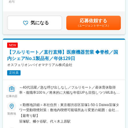
給与
患者や医療従事者のためになることへ繋がっていくと当社では考
433,000円＜昇給有無＞有＜残業手当＞有＜給与補足＞※給与詳細
■募集部署からのメッセージ：
えています。
は、経験・スキル等を考慮の上、判断します。想定年収は25h分
当社は医用画像システムを中心にクラウドサービスを展開してい
の時間外手当を含んで計算しております。■昇給：年1回■賞与：
ます。
変更の範囲：会社の定める業務
年2回※基準額：約4.1ヶ月分/年（業績により変動あり）賃金はあ
応募依頼する
所属となる新規事業開発本部では、AIやPHRアプリ、データ利活
気になる
くまでも目安の金額であり、選考を通じて上下する可能性があり
（エージェントサービス）
用など多くの新規事業を担当しています。
ます。月給(月額)は固定手当を含めた表記です。
企業風土として風通しが良く、様々なアイデアを提案可能です。
日本や世界の医療に貢献する新しいサービスを一緒に作りません
か。
NEW
【フルリモート／直行直帰】医療機器営業 ◆脊椎／国
■働き方：
勤務形態は出社、リモートを柔軟に組み合わせて利用可能です。
内シェアNo.1製品有／年休129日
オスフェリオンバイオマテリアル株式会社
■当社の特徴：
正社員
◇東証プライム市場に上場する「テクマトリックス株式会社」医
療システム事業における中核子会社です。
◇当社では、主に医用画像診断支援システム（PACS）や放射線情
～40代活躍／急な呼び出しなし／フルリモート／産休育休取得
報管理システム（RIS）等の医用システムの開発から運営までを手
率・復職率100％／将来的に大幅な年収UPも目指しつつWLBも担
がけています。特に医用画像診断支援システム（PACS）は、医療
仕事内容
保できる環境～
現場に貢献するPSPの主力商品の1つとなっています。
◇また、医療現場に貢献したいという当社の思いは、日本国内だ
＜勤務地詳細＞本社住所：東京都渋谷区笹塚1-50-1 Daiwa笹塚タ
★フルリモートで自宅から顧客先へ直行直帰の営業スタイル、全
けに留まらず、既に、シンガポールとタイに駐在所を置き、現地
ワー受動喫煙対策：敷地内喫煙可能場所あり変更の範囲：会社の
国どこでも勤務可能！
勤務地
の病院にアプローチを始めています。医用システム業界はここ数
定める事業所（リモートワーク含む）
【最寄り駅】
★予定手術が大半のため緊急呼び出しはなし！
年急成長を遂げています。
笹塚駅、幡ケ谷駅、代々木上原駅
★WLBを改善したくて入社している社員多数！
◇現在では病院内での使用から病院間の地域連携（地域医療）