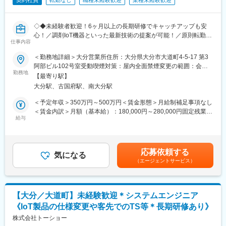
契約社員
転勤なし
職種未経験歓迎
業種未経験歓迎
◇◆未経験者歓迎！6ヶ月以上の長期研修でキャッチアップも安
心！／調剤IoT機器といった最新技術の提案が可能！／原則転勤は
仕事内容
無いため特定エリアで就業されたい方も歓迎！社会貢献性の高い
仕事◆◇
＜勤務地詳細＞大分営業所住所：大分県大分市大道町4-5-17 第3
阿部ビル102号室受動喫煙対策：屋内全面禁煙変更の範囲：会社
【はじめに】
勤務地
の定める事業所（リモートワーク含む）
【最寄り駅】
既存のお客様である調剤薬局やドラッグストアに対して、主力製
大分駅、古国府駅、南大分駅
品である全自動調剤分包機などの調剤IoT機器を販売いただく職種
となります。
＜予定年収＞350万円～500万円＜賃金形態＞月給制補足事項なし
IoT製品の販売スキルの市場価値は上昇の一途を辿っており、同社
＜賃金内訳＞月額（基本給）：180,000円～280,000円固定残業手
で得られるスキルも例外ではありません。完全未経験から市場価
給与
当/月：40,000円～70,000円（固定残業時間33時間0分/月）超過し
値を高める事ができる貴重な求人となります。
た時間外労働の残業手当は追加支給＜月給＞220,000円～350,000
円（一律手当を含む）＜昇給有無＞有＜残業手当＞有＜給与補足
【業務概要】
＞※給与詳細は、年齢・スキルを考慮し決定します。■昇給：年1
応募依頼する
・提案資料作成
気になる
回■賞与：年2回年収420万円／30歳 経験5年年収500万円／32歳
（エージェントサービス）
・顧客要望のヒアリング、製品提案
経験7年賃金はあくまでも目安の金額であり、選考を通じて上下す
・見積もり作成
る可能性があります。月給(月額)は固定手当を含めた表記です。
・製品導入後の定期的なアフターフォロー
・新規訪問
【大分／大道町】未経験歓迎＊システムエンジニア
《IoT製品の仕様変更や客先でのTS等＊長期研修あり》
【その他補足情報】
・長期間の研修を用意しているため職種未経験＆技術的な知識が
株式会社トーショー