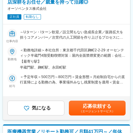
店深耕をお任せ／裁量を持って活躍◎
適化させる機動力があります
≪出向先の事業内容≫
◎既存大手に比べ、新製品の投入スピードが営業の武器となりま
オーソベンタス株式会社
・医薬品、医薬品の原材料及び再生医療等製品の輸出入
す
・開発、製造及び販売
正社員
転勤なし
※GEヘルスケアファーマ株式会社は、2020年3月に第一三共株式
■業務内容：
会社から造影剤4製品を承継し、医薬品製造販売業者として日本国
人工関節等の輸入販売を行う当社の営業職として、九州エリアを
内での活動を本格的に開始しました。
～Uターン・Iターン歓迎／設立間もない急成長企業／販路拡大を
メインに主に整形外科ドクターに対する自社製品のPR活動、およ
担うコアメンバー／次世代の人工関節を作り上げるプロセスに携
び代理店（ディーラー）への深耕営業をお任せします。
変更の範囲：会社の定める業務
仕事内容
われる／直行直帰／裁量大～
顧客（医師・ディーラー）とのこれまでの関係・経験を活かし、
＜勤務地詳細＞本社住所：東京都千代田区麹町2-2-29 オーセンテ
既存・新規を問わず、確実に売り上げを創出していける方には、
■業務内容：
ィック半蔵門4階受動喫煙対策：屋内全面禁煙変更の範囲：会社の
スペシャリスト人材としてお迎えしたいと考えています。
人工関節等の輸入販売を行う当社の営業職として、関東・関西・
勤務地
定める事業所（リモートワーク含む）
【最寄り駅】
九州エリアの主に整形外科ドクターに対する自社製品のPR活動、
■具体的には：
半蔵門駅、麹町駅、永田町駅
および代理店（ディーラー）への深耕営業をお任せします。
◇整形外科医を中心に製品紹介情報提供、手術への立ち会い・サ
＜予定年収＞500万円～800万円＜賃金形態＞月給制自宅からの直
ポート
■具体的には：
行直帰による勤務の為、事業場外みなし残業制度を適用＜賃金内
◇医療機器販売代理店（ディーラー）への営業支援・情報共有
◇整形外科医を中心に製品紹介情報提供、手術への立ち会い・サ
給与
訳＞月額（基本給）：350,000円～600,000円＜月給＞350,000円
◇学会や勉強会を通じた、日本のドクターのニーズ収集と開発フ
ポート
～600,000円＜昇給有無＞有＜残業手当＞無＜給与補足＞■賞与：
ィードバック
◇医療機器販売代理店（ディーラー）への営業支援・情報共有
年1回■昇給：年1回賃金はあくまでも目安の金額であり、選考を
高い開発力を背景に、日本の現場に最適化された新製品をスピー
◇学会や勉強会を通じた、日本のドクターのニーズ収集と開発フ
通じて上下する可能性があります。月給(月額)は固定手当を含めた
ディーに提案可能です。
応募依頼する
ィードバック
気になる
表記です。
（エージェントサービス）
高い開発力を背景に、日本の現場に最適化された新製品をスピー
■働き方：
ディーに提案可能です。
フルリモートの勤務になります。自宅からの直行直帰スタイル
で、裁量を持って働けます。
■配属先について：
医療機器営業／リモート勤務可／月額41万円～／年休