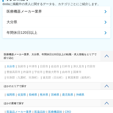
dodaに掲載中の求人に関するデータを、カテゴリごとにご紹介します。
医療機器メーカー業界
大分県
年間休日120日以上
医療機器メーカー業界、大分県、年間休日120日以上の転職・求人情報をエリアで
絞り込む
大分市
別府市
中津市
日田市
佐伯市
臼杵市
津久見市
竹田市
豊後高田市
杵築市
宇佐市
豊後大野市
由布市
国東市
玖珠郡（九重町、玖珠町）
速見郡（日出町）
東国東郡（姫島村）
ほかのエリアで探す
福岡県
佐賀県
長崎県
熊本県
宮崎県
鹿児島県
沖縄県
ほかの業種で探す
医薬品メーカー業界
医薬品卸
医療機器卸
CRO