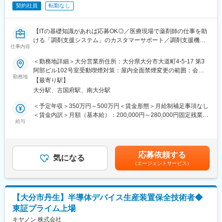
全く無い方でも立ち上りが可能となっております。
契約社員
転勤なし
・正社員登用は前提の採用です。就業態度に問題がなければ原則
登用となり、業界トップクラスシェアを誇る優良企業の正社員と
して安定就業が可能です。（登用率98%、試験やノルマなし）
【ITの基礎知識があれば応募OK◎／医療現場で薬剤師の仕事を助
・業界トップクラスのIoT製品や医療システムに触れる事が可能で
ける「調剤支援システム」のカスタマーサポート／調剤支援機
す。また、販売スキルだけでなく薬局運営コンサルティングのス
仕事内容
器・システムで総合病院でのシェアNo.1】
キルも習得可能なため市場価値向上が可能です。
＜勤務地詳細＞大分営業所住所：大分県大分市大道町4-5-17 第3
【はじめに】
阿部ビル102号室受動喫煙対策：屋内全面禁煙変更の範囲：会社
【ポジションの魅力】
当ポジションは自社販売している大型IoT製品や薬剤システムの運
勤務地
の定める事業所（リモートワーク含む）
・同社の製品やシステムが、24時間止めてはならない医療現場の
【最寄り駅】
用～保守を担うシステムエンジニア職となっております。未経験
安心安全や、医療従事者の負担軽減に大きく貢献しています。
大分駅、古国府駅、南大分駅
からチャレンジできる事に加えて、メーカー直雇用という貴重な
・調剤というニッチな分野で、業界トップクラスのシェアを誇る
求人となっております。IT領域へキャリアチェンジされたい方歓
＜予定年収＞350万円～500万円＜賃金形態＞月給制補足事項なし
製品が多数あります。寡占市場だからこそ、競合製品を使ってい
迎しております！
＜賃金内訳＞月額（基本給）：200,000円～280,000円固定残業手
る顧客からいかにシェアを獲得するか、試行錯誤する面白さがあ
給与
当/月：40,000円～70,000円（固定残業時間33時間0分/月）超過し
ります。
【業務内容】
た時間外労働の残業手当は追加支給＜月給＞240,000円～350,000
・同社の営業に決まったマニュアルはなく、自分なりの創意工夫
お客様との仕様打合せや現地でのシステムカスタマイズも発生す
円（一律手当を含む）＜昇給有無＞有＜残業手当＞有＜給与補足
が重要です。また個人だけでなく拠点単位での表彰制度もありチ
るため、社内でのデスクワークが6割、お客様先での業務が4割ほ
＞※給与詳細は、年齢・スキルを考慮し決定します。■昇給：年1
ーム一丸で取り組む環境も魅力です。
応募依頼する
どとなります。また、外部のITベンダーとの打ち合わせ等もある
気になる
回■賞与：年2回賃金はあくまでも目安の金額であり、選考を通じ
（エージェントサービス）
ため、関係者が多いのも当職種の特徴の一つとなります。
て上下する可能性があります。月給(月額)は固定手当を含めた表記
【同社について】
最初は一つの製品を担当いただきシステムと製品専門性を高めて
です。
当社は売上高256億円、全国77拠点、従業員数570名規模を誇る調
頂きますが、経験に応じて他のシステムや対応範囲を広げて頂き
剤機器メーカーです。1971年創業と半世紀以上歴史をもち、特に
ます。
1980年代から他社に先駆けてスウェーデンなどヨーロッパに販売
【大分市丹生】半導体デバイス生産装置保全技術者◆
網を拡大してきました。国内だけでなく、海外での売上も安定的
東証プライム上場
【ポジションの魅力】
に伸びているため経営が安定しています。
・長期間の研修を用意しているため職種未経験＆技術的な知識が
キヤノン 株式会社