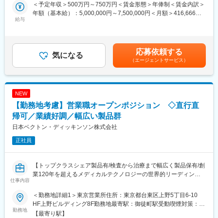
★年休129日×土日祝休み／産休育休取得率・復職率100％で働き
等、将来へ向けた新たな展開が始まっており、医用システム業界
＜予定年収＞500万円～750万円＜賃金形態＞年俸制＜賃金内訳＞
方◎
が担う役割は今後ますます大きくなっていくと考えられます。
年額（基本給）：5,000,000円～7,500,000円＜月額＞416,666円
★セラミックス人工骨の国内シェアNo.1企業！
給与
◇当社で働くことで、医用システムを通じて社会に貢献している
～625,000円（12分割）＜昇給有無＞有＜残業手当＞無＜給与補
という充実感や誇りを感じられることが魅力です。日々求められ
足＞※その方の経験・能力に応じて決定します。■残業手当：無
■業務概要
る変化に対し、企業としても、個人としても成長していくことが
（事業場外みなし労働制適用）■別途インセンティブ有り（予定年
整形外科向けの人工骨等を研究開発・製造する当社にて、脊椎領
患者や医療従事者のためになることへ繋がっていくと当社では考
収額に含まず）：年2回。半期ごとに予算の達成に応じて支給。
応募依頼する
域（椎弓形成術に用いられる固定材）の営業活動、マーケティン
気になる
えています。
（0～100万円/半期）賃金はあくまでも目安の金額であり、選考を
（エージェントサービス）
グ業務のサポートをお任せいたします。
通じて上下する可能性があります。月給(月額)は固定手当を含めた
変更の範囲：会社の定める業務
表記です。
■業務詳細
単なる製品営業ではなく新しい手術方法などを医師に紹介するな
NEW
ど、医療現場に入り込んだ提案が可能です。手術の立ち合いは、
【勤務地考慮】営業職オープンポジション ◇直行直
平均週3件ほど、立会い時間は1件あたり、２～3.5時間程度です。
医師から製品の開発提案を頂いた場合は、自社の開発部門と連
帰可／業績好調／幅広い製品群
携・ディスカッションをするケースもあります。他部門の営業に
日本ベクトン・ディッキンソン株式会社
同行し医師に情報提供を行うこともあります。
正社員
・手術立ち合い・器械出しサポート
・医師への製品説明・手技提案
【トップクラスシェア製品有/検査から治療まで幅広く製品保有/創
・医局説明会の企画運営とプレゼン
業120年を超えるメディカルテクノロジーの世界的リーディング
・顧客フォローと販売・契約業務
仕事内容
カンパニー】
・開発部門との改良・臨床導入連携
※営業担当には営業車が各自1台割り当てられ、原則は自宅から営
＜勤務地詳細1＞東京営業所住所：東京都台東区上野5丁目6-10
当社はライフサイエンス分野における検査機器製品、医療機器等
業先へ直行直帰のスタイルです。
HF上野ビルディング8F勤務地最寄駅：御徒町駅受動喫煙対策：屋
を展開しているグローバル企業です。今回は当社製品のセールス
勤務地
内全面禁煙＜勤務地詳細2＞全国各地住所：全国 ※ご希望の勤務地
【最寄り駅】
を担当いただける方を募集しています。