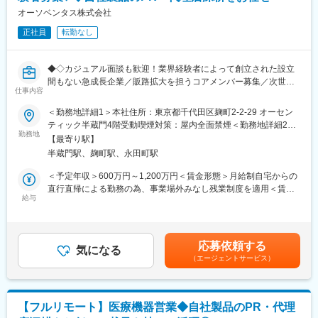
そのため担当施設にサービス（メンテナンス等）や営業など複数
※初期研修期間中は会社で手配するビジネスホテルに宿泊していた
オーソベンタス株式会社
の担当者がおり、協力を得られる環境にあります。
だきます。
また、造影剤と診断機器をセットで売れるのはGE社の強みです。
正社員
転勤なし
（造影剤MRとデバイス営業が協力して、一つの医療機関にアプロ
■キャリアパス
ーチしています。）
マネージャー、本社部門など、長期的に多くのキャリアパスがご
◆◇カジュアル面談も歓迎！業界経験者によって創立された設立
ざいます。
間もない急成長企業／販路拡大を担うコアメンバー募集／次世代
■担当製品
例）GROWプログラム：短期間にて他部署の業務体験が可能／社
仕事内容
の人工関節を作り上げるプロセスに携われる／直行直帰可能／裁
・オムニパーク（非イオン性Ｘ線用造影剤）
内公募制度：職種、セクター間の異動を行える制度
量大◆◇
・オムニスキャン（非イオン性MRI用造影剤）
＜勤務地詳細1＞本社住所：東京都千代田区麹町2-2-29 オーセン
・ビジパーク（非イオン性等浸透圧X線用造影剤）
変更の範囲：会社の定める業務
ティック半蔵門4階受動喫煙対策：屋内全面禁煙＜勤務地詳細2＞
■初めに：
・ソナゾイド（超音波用造影剤）
勤務地
九州エリア住所：福岡県を含む九州エリア 受動喫煙対策：屋内全
【最寄り駅】
同社は2022年に業界経験豊富なメンバーによって設立された整形
※ヨード造影剤は自社管理下で製品化まで行っています。
面禁煙変更の範囲：会社の定める事業所（リモートワーク含む）
半蔵門駅、麹町駅、永田町駅
外科領域に特化した医療機器企業です！今後もパイプラインが見
込まれる中での増員募集を行っております。企業としては以下記
■その他
＜予定年収＞600万円～1,200万円＜賃金形態＞月給制自宅からの
載の通りの強みがあり、働き方の面でもご自身の裁量で進めてい
・担当エリア：九州（ご面談の中でご相談しながら決定）
直行直帰による勤務の為、事業場外みなし残業制度を適用＜賃金
ける働きやすさがございます！
・キャリアパス：社内公募制度があり、将来的にMRだけでなく医
給与
内訳＞月額（基本給）：420,000円～600,000円＜月給＞420,000
選考意思不問のカジュアル面談等も歓迎いたしますので、ご興味
療機器営業など他職種へのジョブチェンジも可能です
円～600,000円＜昇給有無＞有＜残業手当＞無＜給与補足＞■賞
を持っていただける方は是非ご応募くださいませ。
・転勤：「本拠地制度」により、社員の希望勤務地への配属を優
与：年1回■昇給：年1回賃金はあくまでも目安の金額であり、選
先的に行う体制があります
考を通じて上下する可能性があります。月給(月額)は固定手当を含
応募依頼する
■当社の強み：
気になる
めた表記です。
（エージェントサービス）
◎整形外科領域のプロが厳選した高品質の人工関節を提供してい
■出向について
ます
GEヘルスケアファーマ株式会社への出向です。
◎オーストラリア発の先進技術と日本のニーズを融合させた開発
≪勤務地≫
力に強みを持ちます
・直行直帰となります
【フルリモート】医療機器営業◆自社製品のPR・代理
◎独立系日本法人として、海外の先進技術を日本の臨床現場に最
・籍を置く事業所：東京都港区赤坂5-2-20 赤坂パークビル