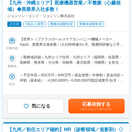
【九州・沖縄エリア】医療機器営業／不整脈（心臓領
■業務詳細：
【研修体制】
域）◆異業界入社多数！
病院・クリニックにおける課題解決のため、弊社製品を提案する
配属店で2ヶ月の研修があり、リースや医療業界の基礎知識、OJT
ジョンソン・エンド・ジョンソン株式会社
セールス職です。
での外訪・事務処理を習得いただきます。
・大病院やクリニック含めた医療施設へのヒアリング、マーケテ
正社員
5名以上採用
職種未経験歓迎
業種未経験歓迎
ィング活動
【おすすめポイント】
・課題に対して製品、システムを組み合わせたソリューションの
■やりがい・貢献性◎
【世界トップクラスのヘルスケアカンパニー/機械メーカー、
提案
医療機関にとって、施設運営に関わる機器や物品などは金額が大
SaaS、異業界出身多数！/入社時研修3か月、階層別研修など手厚
・プロジェクトリーダーとしての進捗管理
きく経営にも大きな影響を与えます。当社のリース提案を通じ
仕事内容
い研修体制/キャリアパス充実/圧倒的な製品力/業界トップシェア
・導入後の定期サポート など
て、事業計画や病院経営の改善にも繋がるため、貢献性が高いで
の製品多数/インセンティブ制度/入社想定日：2026年9月1日】
す。
＜勤務地詳細＞九州エリア住所：九州エリア（福岡県・佐賀県・
■本ポジションの魅力：
長崎県・熊本県・大分県・宮崎県・鹿児島県・沖縄県）を担当 ※
★ 自分の提案が、患者さんの命や健康を支えることにつながる仕
・AI技術も含めた、医療の最先端技術に触れられる
勤務地
■充実した福利厚生◎
詳細は入社後に決定受動喫煙対策：屋内全面禁煙変更の範囲：会
事です
最先端のAI技術を搭載しており、自信をもって営業活動に取り組
社宅制度や各種手当、持株会、毎年3万円分ポイント付与（旅行等
社の定める事業所
＜予定年収＞600万円～949万円＜賃金形態＞年俸制＜賃金内訳＞
★ 年齢や性別、入社年数に関係なく、主体的に活躍できる環境で
んでいただくことが可能です。
に利用可）など、嬉しい福利厚生制度がございます。
年額（基本給）：4,000,000円～6,000,000円固定残業手当/月：
す
・他製品も組み合わせたソリューション提案ができる
給与
50,000円～65,000円（固定残業時間20時間0分/月）超過した時間
★ 研修制度が充実しており、医療機器営業として成長したい方に
PACS以外にも、内視鏡・超音波装置など様々なラインナップを展
外労働の残業手当は追加支給＜月額＞383,333円～565,000円（12
最適な環境です
開しておりますので、ドクターに対して幅広いアプローチが可能
分割）（一律手当を含む）＜昇給有無＞有＜残業手当＞有＜給与
■業務詳細
です。
補足＞※ご経験やスキルを考慮し決定いたします。※上記年収はイ
医師や医療従事者に対して、循環器内科、不整脈領域における製
応募依頼する
気になる
ンセンティブを含む金額です。賃金はあくまでも目安の金額であ
品の提案営業を行っていただきます。
■教育制度・環境：
（エージェントサービス）
り、選考を通じて上下する可能性があります。月給(月額)は固定手
＜具体的な業務例＞
個人の経験・能力に応じますが、基本的には1～2年は、ベテラン
当を含めた表記です。
・担当製品の提案、技術サポート（手術の立会いあり）
社員のOJTにて業務を習得いただきます。最新の業界用語などは
・最新の医療関連情報の提供、医療機関へのサポート
社内掲示板等で情報共有し、ノウハウ共有は社内を挙げて行って
【九州／初任エリア確約】MR（診断領域／造影剤）◇
・販売代理店へのサポート
います。また、セールス研修などは成長段階に応じて用意があ