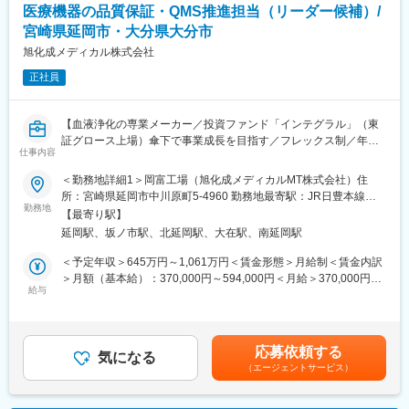
生産ラインの各製造装置とオンライン通信で接続し、プロセス情
の方針でQMS（品質マネジメントシステム）を業務の中心に据え
医療機器の品質保証・QMS推進担当（リーダー候補）/
報を大量にデータベースへ蓄積します。生産される製品はロット
ています。そのため、品質部門の仕事は重要視されていて、やり
宮崎県延岡市・大分県大分市
として自動的に搬送され、自動的に着工/完成されます。そして、
がいのあるものとなっています。
より効率的に生産するための周辺システムの開発や、生産システ
旭化成メディカル株式会社
ムの安定化に向けたシステムの維持、異常検知の導入なども開発
変更の範囲：会社の定める業務
正社員
しています。
現在、3カ所の拠点（川崎、平塚、大分）を10人程度でリモート
【血液浄化の専業メーカー／投資ファンド「インテグラル」（東
で運用監視しており、更なる安定化のために人数の拡大を行いま
証グロース上場）傘下で事業成長を目指す／フレックス制／年間
す。業務を習熟したのちには、在宅勤務も可能（詳細は面談後）
仕事内容
休日121日】
となっています。
■業務概要：
＜勤務地詳細1＞岡富工場（旭化成メディカルMT株式会社）住
医療機器に関する法規制・規格（国内・海外）に則った品質保証
所：宮崎県延岡市中川原町5-4960 勤務地最寄駅：JR日豊本線／
■先輩社員の声：
業務をご担当いただきます。顧客に安全、安心、安定な製品を提
勤務地
延岡駅受動喫煙対策：屋内喫煙可能場所あり＜勤務地詳細2＞大分
転職者も経験を積めばリーダーとして活躍できます。周囲も親切
【最寄り駅】
供するための品質保証を行う業務です。
工場住所：大分県大分市大字里2111-2 勤務地最寄駅：JR線／坂
であり、教育なども充実しています。社外のベンダーとも対等に
延岡駅、坂ノ市駅、北延岡駅、大在駅、南延岡駅
ノ下駅受動喫煙対策：敷地内喫煙可能場所あり変更の範囲：会社
システム仕様の議論ができ、非常に有意義な時間を過ごしていま
■具体的な業務内容：
の定める事業所
＜予定年収＞645万円～1,061万円＜賃金形態＞月給制＜賃金内訳
す。システム構成は複雑ですが、これによって半導体工場が自動
・工場地区での医療機器品質マネジメントシステム（QMS）の運
＞月額（基本給）：370,000円～594,000円＜月給＞370,000円～
で生産していると考えれば自分の業務が重要さを認識できます。1
用、規制遵守
給与
594,000円＜昇給有無＞有＜残業手当＞有＜給与補足＞■昇給：年
年経過して振り返った時、自分の成長を非常に実感できました。
・製造所の認証、登録の維持管理
1回■賞与：年2回（過去実績5.06ヶ月）賃金はあくまでも目安の
とてもやりがいを感じ、働きやすい職場環境です。
・製造所に対する外部審査の対応
金額であり、選考を通じて上下する可能性があります。月給(月額)
・技術文書等の維持・管理
は固定手当を含めた表記です。
変更の範囲：会社の定める業務
応募依頼する
・国内外の医療機器関連規制および国際規格等に変更が起きた際
気になる
（エージェントサービス）
の社内対応指示
・サプライヤー管理（監査実施、課題への対応支援等）
◎取扱い商材：ダイアライザー（人工腎臓）、アフェレシス療法