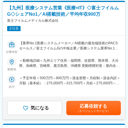
■キャリアパス：
《新規開業支援》
社員の自律的キャリア開発を推進するため、「社内公募制度」を
【九州】医療システム営業《医療×IT》◇富士フイルム
開業を予定している医師に対し、医療機器メーカーやコンサルタ
積極的に推進しています。また「社内インターンシップ」を導入
ントと協力して、開業の支援をします。集患シュミレーションで
G◇シェアNo1／AI搭載技術／平均年収900万
しており、今の仕事を続けたまま興味のある仕事を６ヵ月間体験
ある診療圏の分析、収益予測のノウハウがあり、付加価値の高い
富士フイルムメディカル株式会社
できる制度あるため、マネージャーだけでなくマーケティングや
提案型の営業を目指します。
管理部門など幅広いポジションにチャレンジできる環境がありま
正社員
す。
《既設新規先》
すでに開業している医療機関等との取引を開拓します。リースや
変更の範囲：会社の定める業務
【業界No.1医療システムメーカー／AI搭載の最先端技術のPACS
分割払いでの取引を提案し、医療機器の円滑な導入や、省エネ設
セールス／富士フイルムGの中核企業／医療システム業界No.1／
備の導入など施設運営の効率化をサポートする等、幅広い提案に
仕事内容
年間休日125日／手当・福利厚生充実】
より取引の獲得を目指します。
＜勤務地詳細＞九州エリア住所：福岡県、佐賀県、熊本県、大分
■業務内容：
【当社のリースについて】
県、長崎県、宮崎県、鹿児島県、沖縄県 受動喫煙対策：屋内全面
医用画像情報システム（PACS）を中心に自社システムの専任セー
医療機器を中心に必需品を4～5年の期間でリース契約（貸出）を
勤務地
禁煙変更の範囲：会社の定める事業所（リモートワーク含む）
ルスを担当していただきます。
行います。
＜予定年収＞500万円～800万円＜賃金形態＞月給制＜賃金内訳＞
主な担当製品：SYNAPSE
取引先の医療機器メーカーや金融機関と連携し、医療機関向けの
月額（基本給）：275,000円～315,700円＜月給＞275,000円～
https://www.fujifilm.com/jp/ja/healthcare/healthcare-it/it-
リースサービスを提供しています。扱うリース商品は、医療機器
給与
315,700円＜昇給有無＞有＜残業手当＞有＜給与補足＞年収例■28
imaging/enterprise-pacs
（MRIや手術用機器など）メインとするほか、開業の際の資金や
歳/500万円(入社3年・経験6年、手当含)：固定月給29万円■35
・医用画像情報システム（PACS）の分野においては業界シェア
物件などです。
歳/700万円(入社8年・経験11年、手当含)：固定月給36万円賃金は
No1を獲得
あくまでも目安の金額であり、選考を通じて上下する可能性があ
・特に放射線科向けシステム「SYNAPSE」を中心とした診療情
【当社の強み】
応募依頼する
気になる
ります。月給(月額)は固定手当を含めた表記です。
報ソリューションに強み
当社は医療機器だけではなく、不動産リースや銀行・金融リー
（エージェントサービス）
上記の実績を武器に手術・重症部門や循環器部門、生理検査部門
ス、事業コンサルティングなど、クリニックの開業支援や経営に
など各部門で利用されているシステムの一元化へ向けて積極的に
対して幅広く提案ができるため、当社で完結させることが可能で
ソリューションを展開していきます。
す。