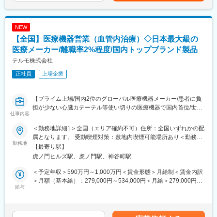
医療機器、医療画像処理機器、医療画像ネットワークシステムの
ます。
設置および医療機関への保守サポートを担当する業務です。主に
医用画像処理機器、医用画像ネットワークシステムの設置、立ち
■キャリア
NEW
上げ、定期点検、トラブルシューティングなどの技術サポートを
富士フイルムグループの育成制度「＋STORY」で成長をサポー
行います。
ト。ジョブローテーションや研修でキャリアの幅を広げられま
【全国】医療機器営業（血管内治療）◇日本最大級の
す。
医療メーカー/離職率2%程度/国内トップブランド製品
■研修制度
HP：https://fms-careers.fujifilm.com/environment/training/
テルモ株式会社
入社後は、小田原の研修センターにて、機械の解体・組み立てな
どの基礎技術を学び、先輩社員とのOJTを通じて、現場での実務
変更の範囲：会社の定める業務
正社員
上場企業
に慣れていただきます。上記のとおり実機を用いたトレーニング
などから必要なスキルを段階的に習得できますので、未経験の方
でもキャッチアップいただける環境です！
【プライム上場/国内2位のグローバル医療機器メーカー/患者に負
※その他年間研修カリキュラムがあり、成熟度に応じて参加可能
担が少ない心臓カテーテル等使い切りの医療機器で国内首位/世界
仕事内容
160カ国以上で展開】
■働き方魅力
＜勤務地詳細1＞全国（エリア確約不可）住所：全国いずれかの配
フレックス制度を導入しており、午前・午後の半休制度もあるた
■メインミッション：
属となります。 受動喫煙対策：敷地内喫煙可能場所あり＜勤務地
め、柔軟な働き方が可能です。さらに、担当エリアが狭いため、
担当エリアの病院（主に医師）に対し、当社のインターベンショ
勤務地
詳細2＞虎ノ門ヒルズステーションタワー住所：東京都港区虎ノ門
【最寄り駅】
各担当の負担を軽減し、バランスの取れたワークライフを実現で
ナルシステムズ事業（血管内治療）にて扱っている製品を提案し
２丁目６－１ 虎ノ門ヒルズ ステーションタワー 受動喫煙対策：
虎ノ門ヒルズ駅、虎ノ門駅、神谷町駅
きます。休日・夜間の問い合わせはコールセンター対応であり、
ていただきます。
敷地内喫煙可能場所あり変更の範囲：会社の定める事業所（リモ
メリハリをつけて働くことが可能です。（当番制あり）
製品の販売、サービスの提供を通じて医療現場の改題を解決する
ートワーク含む）
＜予定年収＞590万円～1,000万円＜賃金形態＞月給制＜賃金内訳
ことで医療に貢献し、テルモブランドを育成することがミッショ
＞月額（基本給）：279,000円～534,000円＜月給＞279,000円～
■待遇・手当
ンです。
給与
534,000円＜昇給有無＞有＜残業手当＞有＜給与補足＞※経験、能
平均年収907万円と医療機器メーカーでNo1の平均年収を誇り、住
力等を考慮し同社規定により決定■営業日当あり■賞与あり（年2
宅手当・家族手当・借り上げ社宅等と手当がかなり充実しており
■業務内容：
回）■昇給・昇格あり（年1回）■職位：一般職～主任クラス賃金
ます。
・担当製品の販売活動、各種販促イベントの企画運営
はあくまでも目安の金額であり、選考を通じて上下する可能性が