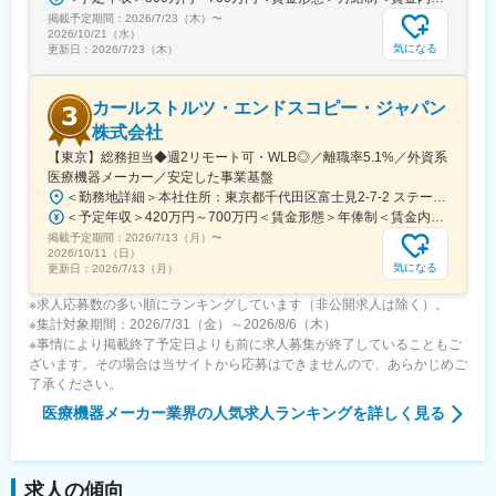
掲載予定期間：
2026/7/23（木）
〜
2026/10/21（水）
気になる
更新日：
2026/7/23（木）
カールストルツ・エンドスコピー・ジャパン
株式会社
【東京】総務担当◆週2リモート可・WLB◎／離職率5.1%／外資系
医療機器メーカー／安定した事業基盤
＜勤務地詳細＞本社住所：東京都千代田区富士見2-7-2 ステージビルディング8F勤務地最寄駅：JR総武線／飯田橋駅受動喫煙対策：屋内全面禁煙変更の範囲：会社の定める事業所（リモートワーク含む）
＜予定年収＞420万円～700万円＜賃金形態＞年俸制＜賃金内訳＞年額（基本給）：3,319,800円～5,440,000円固定残業手当/月：73,350円～130,000円（固定残業時間30時間0分/月）超過した時間外労働の残業手当は追加支給＜月額＞350,000円～583,333円（12分割）（一律手当を含む）＜昇給有無＞有＜残業手当＞有＜給与補足＞※経験・能力・前職での給与を考慮し､当社規定により決定します。■パフォーマンスボーナス（個人実績連動／年1回■昇給：有（人事評価・会社業績に基づく）賃金はあくまでも目安の金額であり、選考を通じて上下する可能性があります。月給(月額)は固定手当を含めた表記です。
掲載予定期間：
2026/7/13（月）
〜
2026/10/11（日）
気になる
更新日：
2026/7/13（月）
※求人応募数の多い順にランキングしています（非公開求人は除く）。
※集計対象期間：2026/7/31（金）～2026/8/6（木）
※事情により掲載終了予定日よりも前に求人募集が終了していることもご
ざいます。その場合は当サイトから応募はできませんので、あらかじめご
了承ください。
医療機器メーカー業界
の人気求人ランキングを詳しく見る
求人の傾向