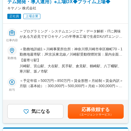
テム開発・導入運用）※工場DX◆プライム上場◆
キヤノンが自社開発、生産する半導体デバイスの品質業務です。
品が多数あります。寡占市場だからこそ、競合製品を使っている
開発から製造、出荷、お客様対応、故障解析に至る多様な品質業
キヤノン 株式会社
顧客からいかにシェアを獲得するか試行錯誤する面白さがありま
務があります。
す。
正社員
上場企業
製造業の勤務経験があり、関連部門、取引先およびお客様と積極
的にコミュニケーションできて、チームワークを大事にする方を
変更の範囲：会社の定める業務
歓迎します。
～プログラミング・システムエンジニア・データ解析・ITに興味
大分の拠点で、開発、製造の各部門と連携して様々な品質活動を
がある方必見です◎キヤノンの半導体工場で生産DXのITエンジニ
展開しています。
仕事内容
アになりませんか～
＜勤務地詳細1＞川崎事業所住所：神奈川県川崎市幸区柳町70－1
■募集背景：
■仕事内容：
勤務地最寄駅：JR京浜東北線／川崎駅受動喫煙対策：屋内全面禁
キヤノンは自社向けおよび外部顧客向けのデバイス製品の開発と
CMOSセンサー（半導体）の生産工場において、工場DX化に向け
勤務地
煙＜勤務地詳細2＞平塚第二事業所住所：神奈川県平塚市大神3-7-
製造をしています。世界最大級のカメラメーカーであるキヤノン
【最寄り駅】
てシステムを開発・導入運用するためのIT業務になります。
1 受動喫煙対策：屋内全面禁煙＜勤務地詳細3＞大分事業所住所：
のカメラ事業部門にCMOS撮像センサーを供給するとともに、プ
川崎駅、宮山駅、大在駅、尻手駅、倉見駅、鶴崎駅、八丁畷駅、
・生産装置の自動化運用に向けたプログラム開発、導入支援、運
大分県大分市丹生993-1 受動喫煙対策：屋内全面禁煙変更の範
リンターや事務機の事業部門にもデバイス製品を供給していま
寒川駅、坂ノ市駅
用（SEMI GEM300）
囲：会社の定める事業所（リモートワーク含む）
す。最近はこれに加えて社外のお客様へのデバイス製品の販売が
・大規模なMESシステムの導入、ユーザへの運用支援、サーバの
＜予定年収＞500万円～850万円＜賃金形態＞月給制＜賃金内訳＞
増えつつあります。カメラ事業で培った技術力による先端デバイ
運用（AIX、Linux、Windows）
月額（基本給）：300,000円～500,000円＜月給＞300,000円～
スの販売に力を入れていきます。デバイス製品にはカメラ向けセ
・自動化プログラムの開発（Java、Python、SQL）
給与
500,000円＜昇給有無＞有＜残業手当＞有＜給与補足＞入社時の
ンサーの他に、表示デバイス、各種センサー、信号処理ICなどが
・統計解析関連の業務（SONAR、Oracle）
処遇（基本給・賞与）はみなさまの経験・能力を考慮の上、当社
あります。
・自動搬送機（FA、AMHS）の導入検討、導入支援（AutoCAD）
規程により決定します。具体的な金額は、採用選考合格後に採用
私たち品質部門は、これらの半導体デバイスの開発から製造、販
上記のいずれかのスキルや経験があれば、適応が早いです。
内定通知書にてお伝えします。・昇給：年1回・賞与：年2回（6
売に至る活動の品質活動すべてに関わっています。それなので、
応募依頼する
未経験者であっても、業務に合わせてOJTで教育いたします。
気になる
月・12月）賃金はあくまでも目安の金額であり、選考を通じて上
これまでのキャリアを活かすことのできる仕事がきっと見つかり
（エージェントサービス）
下する可能性があります。月給(月額)は固定手当を含めた表記で
ます。そして、さらにさまざまな仕事を経験して幅を広げていく
キヤノンの半導体生産工場には世界シェアトップクラスの
す。
ことができます。
MES（Manufacturing Execution System）が導入されています。
また、キヤノンは品質重視の企業風土でありデバイス部門トップ