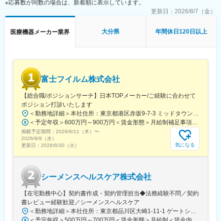
※応募数が同数の場合は、新着順に表示しています。
■組織：東京麹町本社メンバー、大阪オフィスメンバーなど拠点を
更新日：
2026/8/7（金）
越えたメンバー構成です。
大分県
年間休日120日以上
医療機器メーカー業界
■業務イメージ：
Slack・GoogleWorkspace・Notionなどをコミュニケーションツ
ールとして活用し随時情報を共有し開発を進めていただきます。
■夜間勤務：
富士フイルム株式会社
・定期メンテナンスなどで月に1-2回、30分から60分程度
※ご入社後は経験やスキルに応じてお任せしていく予定（半年前後
【総合職/ポジションサーチ】日本TOPメーカー/ご経験に合わせて
想定）
ポジション打診いたします
＜勤務地詳細＞本社住所：東京都港区赤坂9-7-3 ミッドタウン・ウェスト勤務地最寄駅：東京メトロ日比谷線／都営大江戸線／六本木駅受動喫煙対策：敷地内全面禁煙変更の範囲：会社の定める事業所（リモートワーク含む）
■開発環境：
＜予定年収＞600万円～900万円＜賃金形態＞月給制補足事項なし＜賃金内訳＞月額（基本給）：300,000円～500,000円＜月給＞300,000円～500,000円＜昇給有無＞有＜残業手当＞有賃金はあくまでも目安の金額であり、選考を通じて上下する可能性があります。月給(月額)は固定手当を含めた表記です。
・バックエンド・フロントエンド：C#
掲載予定期間：
・IDE：Visual Studio VS Code
2026/6/11（木）
〜
2026/9/9（水）
・課題管理など：JIRA、Bitbucket
気になる
更新日：
2026/6/30（火）
・コミュニケーションツール：Slack、Google Meet
変更の範囲：会社の定める業務
シーメンスヘルスケア株式会社
【在宅勤務中心】契約書作成・契約管理担当◆法務経験不問／契約
書レビュー経験歓迎／シーメンスヘルスケア
＜勤務地詳細＞本社住所：東京都品川区大崎1-11-1 ゲートシティ大崎ウエストタワー勤務地最寄駅：JR線／大崎駅受動喫煙対策：屋内全面禁煙変更の範囲：会社の定める事業所（リモートワーク含む）
＜予定年収＞500万円～700万円＜賃金形態＞月給制＜賃金内訳＞月額（基本給）：250,000円～500,000円＜月給＞250,000円～500,000円＜昇給有無＞有＜残業手当＞有＜給与補足＞※給与詳細は経験・能力・前職給与等を踏まえて決定致します。■昇給：年1回（10月）■賞与：年2回（6月・12月）賃金はあくまでも目安の金額であり、選考を通じて上下する可能性があります。月給(月額)は固定手当を含めた表記です。