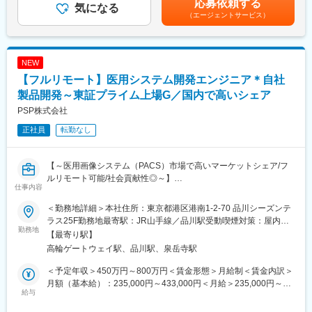
応募依頼する
・製品適正使用のための技術サポート（手術の立会いあり）
気になる
あります。月給(月額)は固定手当を含めた表記です。
■キャリア
（エージェントサービス）
・製品適正使用に必要となる文献・資料・製品関連情報の提供
富士フイルムグループの育成制度「＋STORY」で成長をサポー
・販売代理店へのサポート（製品情報の提供・勉強会の主催な
ト。ジョブローテーションや研修でキャリアの幅を広げられま
ど）
す。
・各種学会への参加（年数回程度で土日出社があります。）
NEW
HP：https://fms-careers.fujifilm.com/environment/training/
【フルリモート】医用システム開発エンジニア＊自社
■担当製品：
変更の範囲：会社の定める業務
心臓や下肢の血管の病気に対し、カテーテルを用いて治療する
製品開発～東証プライム上場G／国内で高いシェア
「バスキュラーインターベンション（血管内カテーテル治療）」
PSP株式会社
や、血管内の状態を診るための「イメージング（画像診断）」、
正社員
転勤なし
肝臓がんの化学療法「インターベンショナルオンコロジー」に関
する製品を展開しています。治療効果の向上と、デバイスを扱う
医師が求める操作性や品質を追求するとともに、患者さんの身体
【～医用画像システム（PACS）市場で高いマーケットシェア/フ
にやさしい治療（低侵襲治療）の発展に貢献しています。
ルリモート可能/社会貢献性◎～】
＜製品詳細＞
仕事内容
■業務概要：
https://www.terumo.co.jp/business/tis
当社が開発している医用システムにおいて、病院のオーダー情報
＜勤務地詳細＞本社住所：東京都港区港南1-2-70 品川シーズンテ
を取得し、DICOM変換して検査装置に情報提供する製品（サーバ
■配属エリア：
ラス25F勤務地最寄駅：JR山手線／品川駅受動喫煙対策：屋内喫
ーサイド）の開発・保守を担当していただきます。全国どこから
勤務地
国内支店のいずれかの配属となります。それぞれ在籍拠点をベー
煙可能場所あり変更の範囲：会社の定める事業所（リモートワー
【最寄り駅】
でもフルリモートワークが可能で、医療従事者の負荷を軽減し、
スにチームでエリアを担当しています。業務を通じた「感動」と
ク含む）
高輪ゲートウェイ駅、品川駅、泉岳寺駅
より多くの患者さんを診るサポートを一緒に行いましょう。
「成長」を大事にする職場でチーム活動を重視した風土です。
＜予定年収＞450万円～800万円＜賃金形態＞月給制＜賃金内訳＞
■職務詳細：
■担当に関して：
月額（基本給）：235,000円～433,000円＜月給＞235,000円～
・病院のオーダー情報をDICOM変換するシステムの開発
給与
大学病院などの基幹病院を担当いただきます。
433,000円＜昇給有無＞有＜残業手当＞有＜給与補足＞※給与詳細
・既存製品の保守対応及び機能改善
担当はエリアごとに異なりますが数件～数十件が多いです。
は、経験・スキル等を考慮の上、判断します。想定年収は25h分