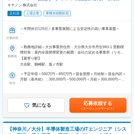
（2）メンテナンス契約の有無に関わらず全ての機械トラブルに対
キヤノン 株式会社
する緊急対応
正社員
上場企業
業種未経験歓迎
（3）新しい機械を導入する際の導入設置作業
（4）メンテナンスに関する書類作成（保守契約更新、修理履歴・
機器状態報告書など）
～年間休日125日／多事業展開による安定性の高い事業基盤～
【ポジションの魅力】
仕事内容
■業務内容：
・長期間の研修を用意しているため職種未経験＆技術的な知識が
当社の半導体デバイス品質担当として品質マネジメントシステ
＜勤務地詳細＞大分事業所住所：大分県大分市丹生993-1 受動喫
全く無い方でも立ち上りが可能となっております。
ム、工場品質スタッフ、製品故障解析・評価をお任せいたしま
煙対策：屋内全面禁煙変更の範囲：会社の定める事業所（リモー
・業界トップクラスのIoT製品や医療システムに触れる事が可能で
す。
勤務地
トワーク含む）
す。また、製品知識だけでなくメンテナンススキルも習得可能な
【最寄り駅】
ため市場価値向上が可能です。
大在駅、鶴崎駅、坂ノ市駅
■具体的には：
・正社員登用は前提の採用です。就業態度に問題がなければ原則
◎品質企画
＜予定年収＞500万円～850万円＜賃金形態＞月給制＜賃金内訳＞
登用となり、業界トップクラスシェアを誇る優良企業の正社員と
デバイス開発本部全体の品質業務を統括します。QMSの構築、運
月額（基本給）：300,000円～500,000円＜月給＞300,000円～
して安定就業が可能です。（登用率98%、試験ノルマなし）
営や改善などに取り組みます。
給与
500,000円＜昇給有無＞有＜残業手当＞有＜給与補足＞※時間外手
◎製品品質保証
当は別途支給します。※入社時の処遇（基本給・賞与）はみなさま
【同社の魅力】
製品の信頼性評価や故障解析に取り組む技術的業務。半導体デバ
の経験・能力を考慮の上、当社規程により決定します。■昇給：年
◆医療業界に貢献：
イスや電気回路などの技術面のキャリアが活かせます。
1回■賞与：年2回（6月・12月）賃金はあくまでも目安の金額であ
最新のIoT技術に注力しており、これまで人の手でアナログに行わ
応募依頼する
◎生産品質保証
気になる
り、選考を通じて上下する可能性があります。月給(月額)は固定手
れていた薬剤管理を、全自動で管理、調整、計測、分包まで対応
（エージェントサービス）
工場の品質向上、品質管理を担当する業務です。人によって製造
当を含めた表記です。
可能にしました。当社の製品やシステムが、24時間止めてはなら
現場の経験、技術的な知識、コミュニケーション能力など様々な
ない医療現場の安心安全や、医療従事者の負担軽減に大きく貢献
キャリアやスキルを活かすことができます。
しています。
◆高いシェアを持つ製品：
【神奈川／大分】半導体製造工場のITエンジニア（シス
■ポジション概要：
調剤というニッチな分野で、業界トップクラスのシェアを誇る製