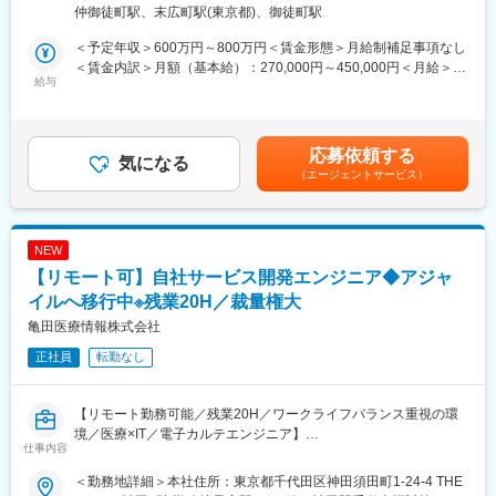
■休暇
で応相談（出張ベースでの勤務）受動喫煙対策：屋内全面禁煙変
仲御徒町駅、末広町駅(東京都)、御徒町駅
有休取得に関して、積極取得を掲げています。
更の範囲：会社の定める事業所（リモートワーク含む）
※ご経験、希望に応じて選考部署・エリアをご提案させていただき
長期休暇にも寛容であり、今年のGWは、30日・１日も休業日と
＜予定年収＞600万円～800万円＜賃金形態＞月給制補足事項なし
ます。
し、長期休暇を会社として設定されておりました。
＜賃金内訳＞月額（基本給）：270,000円～450,000円＜月給＞
ご希望を応募時に合わせてご連絡ください。
給与
270,000円～450,000円＜昇給有無＞有＜残業手当＞無＜給与補足
■組織体制：
＞※給与詳細は、経験・能力により決定します。※上記はインセン
■選考ポジション：
脊椎領域は全国を3名でカバーしています。
ティブ込みの金額です。※外勤日当は実績に応じて別途支給となり
これまでのご経験やご希望に合わせてご紹介いたします。
ます。賃金はあくまでも目安の金額であり、選考を通じて上下す
応募依頼する
≪配属部門一例≫
気になる
■同社の特色：
る可能性があります。月給(月額)は固定手当を含めた表記です。
（エージェントサービス）
・アドバンスド ペイシェント モニタリング（血行動態モニタリン
１、民間のシンクタンクの調査では、整形外科向けセラミックス
グ／クリティカルケア等）
人工骨販売金額では国内シェアトップクラス。
・MMS事業部（薬局DX推進（自動薬剤ピッキング装置））
２、入社と同時に有給休暇を比例付与。社員の産休育休取得率お
・サージュリー事業部（止血材など）
よび復職率は契約社員を含め100％。
NEW
・SM事業部（採血管を含む検査関連製品）
３、従業員からのアイデアや提案を賞賛。主体性のある方はやり
【リモート可】自社サービス開発エンジニア◆アジャ
・オンコロジー営業部
がいを感じられます。
イルへ移行中※残業20H／裁量権大
４、社内は社長、副社長問わず「さん」付けで呼び合う風通しの
■職務詳細
良い風土があり、これまでの新卒社員の定着率は9割超と勤務しや
亀田医療情報株式会社
※配属部署によりますが、基本的には病院、薬局などへの営業とな
すい風土が整っています。
正社員
転勤なし
ります。
５、開発・製造～販売まで全て自社にて一気通貫で行っていま
・担当施設・地区における製品の販売活動や代理店との協働
す。
・学会・地域セミナー等の企画・運営・サポート
【リモート勤務可能／残業20H／ワークライフバランス重視の環
・医療従事者へのトレーニングなど
変更の範囲：会社の定める業務
境／医療×IT／電子カルテエンジニア】
仕事内容
■業務概要：
■同社の魅力
＜勤務地詳細＞本社住所：東京都千代田区神田須田町1-24-4 THE
当社メインプロダクトである電子カルテシステムのクラウド版の