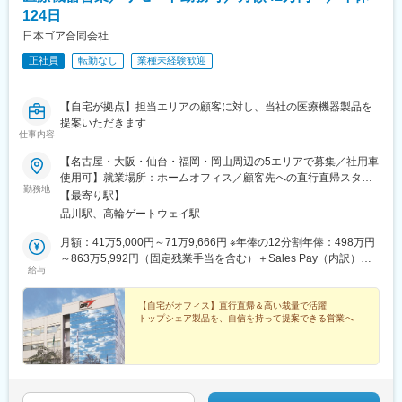
関東・関西・九州エリアの営業として、5名体制への拡充を予定し
変更の範囲：会社の定める業務
124日
ています。
日本ゴア合同会社
■働き方：
正社員
転勤なし
業種未経験歓迎
フルリモートの勤務になります。自宅からの直行直帰スタイル
で、裁量を持って働けます。
【自宅が拠点】担当エリアの顧客に対し、当社の医療機器製品を
■当社の強み：
提案いただきます
◎整形外科領域のプロが厳選した高品質の人工関節を提供してい
仕事内容
ます。
【名古屋・大阪・仙台・福岡・岡山周辺の5エリアで募集／社用車
◎オーストラリア発の先進技術と日本のニーズを融合させた開発
使用可】就業場所：ホームオフィス／顧客先への直行直帰スタイ
力に強みを持ちます。
勤務地
ル(1)名古屋エリア愛知県、岐阜県、福井県、三重県(2)大阪エリア
◎独立系日本法人として、海外の先進技術を日本の臨床現場に最
【最寄り駅】
滋賀県、京都府、大阪府、兵庫県、奈良県、和歌山県(3)仙台エリ
適化させる機動力があります。
品川駅、高輪ゲートウェイ駅
ア宮城県、青森県、秋田県、山形県、岩手県、福島県※上記東北6
◎既存大手に比べ、新製品の投入スピードが営業の武器となりま
件をチームで担当(4)福岡エリア福岡県、大分県、佐賀県、熊本
月額：41万5,000円～71万9,666円 ※年俸の12分割年俸：498万円
す。
県、長崎県、宮崎県、鹿児島県、沖縄県(5)岡山エリア鳥取県、島
～863万5,992円（固定残業手当を含む）＋Sales Pay（内訳）年
給与
根県、岡山県、広島県、山口県※今後は東京エリアでの募集も予定
額（基本給）：450万円～800万円固定残業手当：月4万円～5万
変更の範囲：会社の定める業務
です。◎社用車での訪問が可能です◎訪問のない日は在宅勤務と
3,000円（12時間分）※超過した時間外労働の残業手当は追加支給
なります◎研修、社内の打ち合わせ、イベント等で出社が発生す
◎Sales Pay：年額（基本給）の10％支給あり
【自宅がオフィス】直行直帰＆高い裁量で活躍
トップシェア製品を、自信を持って提案できる営業へ
る可能性がございます◎転勤は基本ありません本社：東京都港区
港南1-8-15 Wビル14F受動喫煙対策：敷地内全面禁煙