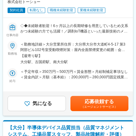
株式会社トーショー
対象となる半導体製造装置は、
契約社員
転勤なし
職種未経験歓迎
業種未経験歓迎
CVD装置、スパッタ装置、Cuメッキ装置、CMP装置、エッチン
グ装置、アッシング装置、イオン注入装置、露光装置、コーター
デベロッパー、洗浄装置など、
◇◆未経験者歓迎！6ヶ月以上の長期研修を用意しているため文系
かつ未経験の方でも活躍！／調剤IoT機器といった最新技術のメン
半導体デバイス製造に関わるあらゆる製造装置です。
仕事内容
テナンスが可能！／原則転勤は無いため特定エリアで就業された
い方も歓迎！社会貢献性の高い仕事◆◇
＜勤務地詳細＞大分営業所住所：大分県大分市大道町4-5-17 第3
24時間年中稼働する半導体製造装置は交替勤務で保全作業してい
阿部ビル102号室受動喫煙対策：屋内全面禁煙変更の範囲：会社
ます。
【はじめに】
勤務地
の定める事業所（リモートワーク含む）
【最寄り駅】
当ポジションはフィールドエンジニアと言われる、自社製品を購
また、定期メンテナンスおよびトラブルシューティング、装置点
大分駅、古国府駅、南大分駅
入されたお客様先へ出向き、機械やシステムのメンテナンスを行
検、装置QC、コスト削減活動、装置パフォーマンス向上検討、装
う技術職となります。
＜予定年収＞350万円～500万円＜賃金形態＞月給制補足事項なし
置メーカーとの協業、装置保全のデジタルトランスフォーメーシ
メンテナンススキルの市場価値は上昇の一途を辿っており、同社
＜賃金内訳＞月額（基本給）：200,000円～280,000円固定残業手
ョンなどの業務を担当していただきます。
で得られるスキルも例外ではありません。完全未経験から市場価
給与
当/月：40,000円～70,000円（固定残業時間33時間0分/月）超過し
値を高める事ができる貴重な求人となります。
た時間外労働の残業手当は追加支給＜月給＞240,000円～350,000
変更の範囲：会社の定める業務
円（一律手当を含む）＜昇給有無＞有＜残業手当＞有＜給与補足
【業務内容】
＞※給与詳細は、年齢・スキルを考慮し決定します。■昇給：年1
応募依頼する
同社のフィールドエンジニアとして主力製品である「全自動調剤
気になる
回■賞与：年2回年収420万円／30歳 経験5年年収500万円／32歳
（エージェントサービス）
分包機」や「リアルタイム薬品管理装置」といった調剤IoT機器の
経験7年賃金はあくまでも目安の金額であり、選考を通じて上下す
メンテナンスを行います。
る可能性があります。月給(月額)は固定手当を含めた表記です。
【業務詳細】
【大分】半導体デバイス品質担当（品質マネジメント
（1）メンテナンス契約を締結していただいているお客様に定期的
システム、工場品質スタッフ、製品故障解析・評価）
に伺って機械の状態を確認調整する業務