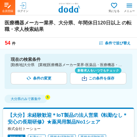
会員登録
ログイン
気になる
メニュー
医療機器メーカー業界、大分県、年間休日120日以上
の転
職・求人検索結果
54
条件で並び替え
件
現在の検索条件
[勤務地]大分県 [業種]医療機器メーカー業界-医薬品・医療機器・ライフサイエンス・医療系サービス [こだわり条件ピックアップ]年間休日120日以上 [詳細条件](休日・働き方)年間休日120日以上
新着求人をいつでもチェック
条件の変更
この条件を保存
大分県
のみで募集中
【大分】未経験歓迎＊IoT製品の法人営業《転勤なし＊
安心の長期研修》★薬局用製品No1シェア
株式会社トーショー