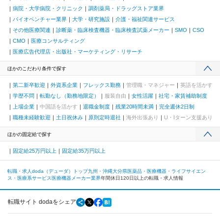
病院・大学病院・クリニック
調剤薬局・ドラッグストア業界
バイオベンチャー業界
大学・研究施設
介護・福祉関連サービス
その他医療関連
診断薬・臨床検査機器・臨床検査試薬メーカー
SMO
CSO
CMO
医療コンサルティング
医療広告代理店・出版社・マーケティング・リサーチ
ほかのこだわり条件で探す
第二新卒歓迎
外資系企業
フレックス勤務
管理職・マネジャー
英語を活かす
学歴不問
転勤なし（勤務地限定）
服装自由
女性活躍
社宅・家賃補助制度
上場企業
中国語を活かす
退職金制度
残業20時間未満
完全週休2日制
職種未経験歓迎
土日祝休み
原則定時退社
海外出張あり
U・Iターン支援あり
ほかの固定給で探す
固定給25万円以上
固定給35万円以上
転職・求人doda（デューダ）トップ
九州・沖縄
大分県
医薬品・医療機器・ライフサイエン
ス・医療系サービス
医療機器メーカー業界
年間休日120日以上の転職・求人情報
転職サイト dodaをシェア