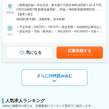
■概要／採用背景：
想定しております。
＜勤務地詳細＞本社住所：東京都千代田区神田須田町1-24-4 THE
当社のメインプロダクトである電子カルテシステムのクラウド版
CROSS神田7階 勤務地最寄駅： JR線／神田駅受動喫煙対策：屋
の提供がスタートし、クリニックや病院などの医療施設に導入が
勤務地
■特徴：
内全面禁煙変更の範囲：会社の定める事業所（リモートワーク含
【最寄り駅】
進んでいます。継続的な新規導入に加え、より利便性を高めクラ
当社初めてのクラウドサービスとして、2021年1月にクラウドカ
む）
神田駅(東京都)、淡路町駅、岩本町駅
イアントの業務改善に寄与していくために新たにエンジニアを募
ルテ「blanc(ブラン)」がサービスローンチされました。クラウド
集いたします。
ネイティブのサービスローンチ直後にジョインいただくことにな
＜予定年収＞500万円～700万円＜賃金形態＞月給制特記事項なし
るため、まずはオンプレ環境の開発からお任せしますが、ゆくゆ
＜賃金内訳＞月額（基本給）：300,000円～450,000円＜月給＞
■職務内容：
給与
くは追加機能の企画からプロダクトの磨きこみまで裁量をもって
300,000円～450,000円＜昇給有無＞有＜残業手当＞有＜給与補足
すでに導入の進んでいる「電子カルテ」ですがPCをメインの媒体
取り組んでいただくことができる環境です。また、担当業務によ
＞前職考慮して決定致します。また、上記年収には年間賞与（3か
としております。今後は病院やクリニックなどで働く方がいつで
っては、ユーザーやお客様とのヒアリングや折衝、要件定義など
月）、残業代（想定残業時間：15時間）を含みます。賃金はあく
も、どこでもカルテを確認が出来るように各種デバイスから確認
の上流工程からシステム開発に携わることもできます。
までも目安の金額であり、選考を通じて上下する可能性がありま
応募依頼する
を出来るようにPJを発足いたしました。
気になる
す。月給(月額)は固定手当を含めた表記です。
（エージェントサービス）
■夜間勤務：
■業務詳細：
・定期メンテナンスなどで月に1-2回、30分から60分程度
・現在のシステムを各種デバイスで利用が出来るようにするため
※ご入社後は経験やスキルに応じてお任せしていく予定（半年前後
の基盤を開発
想定）
・電子カルテと各部門システムを接続，情報連携するインターフ
さらに25件読み込む
ェイスアプリケーションの開発、障害発生時の調査
・クラウドカルテと院内部門システムを連携するサービスやAPI群
変更の範囲：会社の定める業務
の開発
■ミッション：自社開発サービスの電子カルテをとりまく、医療機
関で必要な各サービスや製品と電子カルテをつないで、統合的・
人気求人ランキング
総合的な医療情報サービスをお客様に届けること。
dodaに掲載中の求人を、応募数順にランキング形式でご紹介します。