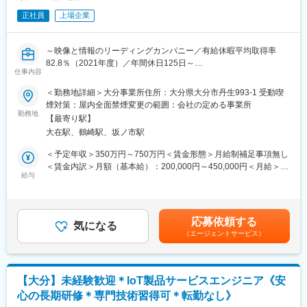
全く無い方でも立ち上りが可能となっております。
正社員
上場企業
・業界トップクラスの調剤システムやIoT製品を扱っており、業務
変更の範囲：会社の定める業務
を通して最新の技術に触れることが可能です。
・正社員登用は前提の採用です。就業態度に問題がなければ原則
～映像と情報のリーディングカンパニー／有給休暇平均取得率
登用となり、業界トップクラスシェアを誇る優良企業の正社員と
82.8％（2021年度）／年間休日125日～
して安定就業が可能です。（登用率98%、試験ノルマなし）
仕事内容
■募集背景：
＜勤務地詳細＞大分事業所住所：大分県大分市丹生993-1 受動喫
【同社の魅力】
自社製CMOSイメージセンサは、世界トップクラスシェアを誇る
煙対策：屋内全面禁煙変更の範囲：会社の定める事業所
◆医療業界に貢献：
キヤノンのレンズ交換式デジタルカメラをはじめ、シネマ用ビデ
勤務地
最新のIoT技術に注力しており、これまで人の手でアナログに行わ
【最寄り駅】
オカメラ、監視用ネットワークカメラや産業用機器など多岐に広
れていた薬剤管理を、全自動で管理、調整、計測、分包まで対応
大在駅、鶴崎駅、坂ノ市駅
がっています。今後も医療や車載などの搭載製品や事業規模の拡
可能にしました。当社の製品やシステムが、24時間止めてはなら
大が期待されており、そこに向けて平塚新拠点の300mmΦ半導体
＜予定年収＞350万円～750万円＜賃金形態＞月給制補足事項無し
ない医療現場の安心安全や、医療従事者の負担軽減に大きく貢献
生産ラインが2023年に立ち上がりました。
＜賃金内訳＞月額（基本給）：200,000円～450,000円＜月給＞
しています。
給与
200,000円～450,000円＜昇給有無＞有＜残業手当＞有＜給与補足
◆高いシェアを持つ製品：
半導体製造装置の保全業務は、半導体デバイスの生産および新製
＞交代勤務手当、深夜勤務手当は別途支給。入社時の処遇（基本
調剤というニッチな分野で、業界トップクラスのシェアを誇る製
品開発を支える重要な業務であり、自動化が進む半導体生産ライ
給・賞与）はみなさまの経験・能力を考慮の上、当社規程により
品が多数あります。寡占市場だからこそ、競合製品を使っている
ンにおいて今後も人が中心に活躍する職場です。日常のメンテナ
決定します。具体的な金額は、採用選考合格後に採用内定通知書
顧客からいかにシェアを獲得するか試行錯誤する面白さがありま
応募依頼する
ンス作業に加え、各種解析ツールを駆使して装置の状態をモニタ
気になる
にてお伝えします。■昇給：年1回(1月)■賞与：年2回(6月、12月)
す。
（エージェントサービス）
リングし半導体製造装置をベストな状態に保ちつつ、更なるパフ
賃金はあくまでも目安の金額であり、選考を通じて上下する可能
ォーマンス向上を図っていきます。我々と一緒にチャレンジして
性があります。月給(月額)は固定手当を含めた表記です。
変更の範囲：会社の定める業務
くれる意欲ある仲間を募集しています。
【大分】未経験歓迎＊IoT製品サービスエンジニア《安
■仕事内容：
心の長期研修＊専門技術習得可＊転勤なし》
半導体製造装置の保全業務を担っていただきます。