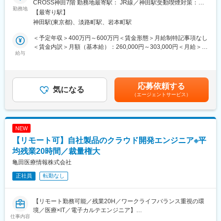
・当社の診断機器は適切な治療をする上で非常に重要で、高いシ
CROSS神田7階 勤務地最寄駅： JR線／神田駅受動喫煙対策：屋
提供がスタートし、クリニックや病院などの医療施設に導入が進
勤務地
ェアも持っているなど、医療現場のお客様から高く評価されてい
内全面禁煙変更の範囲：会社の定める事業所（リモートワーク含
【最寄り駅】
んでいます。本ポジションでは自社電子カルテシステムの開発エ
ます。検査だけに留まらず、臨床医へのフィードバックまで一貫
む）
神田駅(東京都)、淡路町駅、岩本町駅
ンジニアを募集しています。
して携わることができるのも大きなやりがいです。また、目標達
成率だけでなく、会社として定めている注力製品に対してのイン
＜予定年収＞400万円～600万円＜賃金形態＞月給制特記事項なし
■業務詳細：
センティブなどもあります。
＜賃金内訳＞月額（基本給）：260,000円～303,000円＜月給＞
オンプレ環境で提供しているWEB型電子カルテシステムの開発を
給与
260,000円～303,000円＜昇給有無＞有＜残業手当＞有＜給与補足
担っていただき、その中で医療業界の知識を取得していただきま
・バックアップ体制：製品担当のマーケや学術チームもいるの
＞前職考慮して決定致します。また、上記年収には年間賞与（3か
す。中長期的にはクラウドカルテ「blanc（ブラン）」の開発や、
で、一緒に同行してサポートなども可能です。商談内容やステー
月）、残業代（想定残業時間：20時間）を含みます。※モデル年
Azureを始めクラウド基盤を活用するSaaS・WebAPIの開発に携
クホルダーを意識して社内のリソースを活用しながら進めていく
収32歳：500万円43歳：680万円（管理職）賃金はあくまでも目
応募依頼する
わっていただきます。
気になる
ことが可能です。
安の金額であり、選考を通じて上下する可能性があります。月給
（エージェントサービス）
(月額)は固定手当を含めた表記です。
■開発環境：
・現在、世界50ヵ国で医療サービスを提供し、全世界の社員数は
・バックエンド：Java
6万5千人となっています。国外だけでなく、日本の福島にも生産
・IDE：Visual Studio VS Code
工場を有しており、安定供給を図りつつ、日本の医療現場に貢献
NEW
・課題管理など：JIRA、Bitbucket
しています。
【リモート可】自社製品のクラウド開発エンジニア※平
・コミュニケーションツール：Slack、Google Meet
均残業20時間／裁量権大
変更の範囲：会社の定める業務
■働き方：
亀田医療情報株式会社
本ポジションはリモート（在宅勤務）で就業可能です。ご自宅で
正社員
転勤なし
の業務が可能ですので全国どこに居住されても問題ありません。※
海外不可／入社後の研修期間と会社指定の出社日除く
【リモート勤務可能／残業20H／ワークライフバランス重視の環
■研修：
境／医療×IT／電子カルテエンジニア】
本社周辺を予定しており、会社の用意したホテルから勤務いただ
仕事内容
きます。研修期間はスキルや経験に応じて1週間から1か月程度を