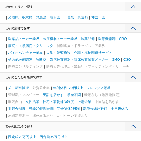
ほかのエリアで探す
茨城県
栃木県
群馬県
埼玉県
千葉県
東京都
神奈川県
ほかの業種で探す
医薬品メーカー業界
医療機器メーカー業界
医薬品卸
医療機器卸
CRO
病院・大学病院・クリニック
調剤薬局・ドラッグストア業界
バイオベンチャー業界
大学・研究施設
介護・福祉関連サービス
その他医療関連
診断薬・臨床検査機器・臨床検査試薬メーカー
SMO
CSO
医療コンサルティング
医療広告代理店・出版社・マーケティング・リサーチ
ほかのこだわり条件で探す
第二新卒歓迎
外資系企業
年間休日120日以上
フレックス勤務
管理職・マネジャー
英語を活かす
学歴不問
転勤なし（勤務地限定）
服装自由
女性活躍
社宅・家賃補助制度
上場企業
中国語を活かす
退職金制度
残業20時間未満
完全週休2日制
職種未経験歓迎
土日祝休み
原則定時退社
海外出張あり
U・Iターン支援あり
ほかの固定給で探す
固定給25万円以上
固定給35万円以上