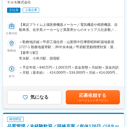
・上司の概括的な指示のもと、状況に応じて適切な判断を行いな
テルモ株式会社
がら担当領域における技術業務を自立的に遂行する。
正社員
上場企業
・担当領域において製品や生産プロセス、設備の品質、付加価値
向上につながる施策の立案し、自立的に推進する。
【東証プライム上場医療機器メーカー／電気機器や精密機器、自
■働き方：
動車系、化学系メーカーなど異業界からのキャリア入社多数／国
・設備メーカーへの外出/出張が年に数回あります。
仕事内容
内最大級の医療機器メーカー／売上1兆円超／160の国と地域に事
・長期連休や一斉休日での設備搬入時、休日出勤が発生すること
業展開／グローバル売上比率7割超／男性育休取得率68.8％】
があります。
＜勤務地詳細＞甲府工場住所：山梨県中巨摩郡昭和町築地新居
1727-1 勤務地最寄駅：JR中央本線／甲府駅受動喫煙対策：屋内
■採用背景：
勤務地
■ポジション魅力
全面禁煙変更の範囲：会社の定める事業所（リモートワーク含
【最寄り駅】
テルモでは、一般家庭用の体温計や血圧計から、病院用の体温
生産性の高い医療機器製造設備の設計から導入、協働ロボットな
む）
常永駅、小井川駅、国母駅
計、血圧計、輸液ポンプなど、医療用電子機器（ME機器）に関す
どを活用した品質、生産性、収益改善など幅広くものづくりに関
る幅広い製品ラインナップを持っています。本ポジションでは、
わることができ、トータルなスキルを習得できます。
＜予定年収＞840万円～1,000万円＜賃金形態＞月給制＜賃金内訳
工場全体の需給（PSI）を成立させる司令塔として、生産・在庫計
ものづくりを通じて、医療への貢献を実感できる環境です。
＞月額（基本給）：414,000円～534,000円＜月給＞414,000円～
画の策定だけでなく、関係部門を巻き込んだ調整・合意形成、お
給与
534,000円＜昇給有無＞有＜残業手当＞有＜給与補足＞※年収は経
よびサプライチェーン全体の最適化を担う中核ポジションです。
■当社について：
験・能力等を考慮し、同社規定により決定■賞与：年2回■昇給・
事業拡大に向けてさらなる組織強化を図るため募集いたします。
1921年創業、第一次世界大戦の影響で輸入が途絶えた体温計を国
昇格：年1回■職位：主任職クラス賃金はあくまでも目安の金額で
産化するためにテルモは産まれました。創業の発起人1000円札に
あり、選考を通じて上下する可能性があります。月給(月額)は固定
応募依頼する
■業務内容：
気になる
なっている医師の北里柴三郎です。甲府工場の中には、甲府東工
手当を含めた表記です。
（エージェントサービス）
生産、在庫計画業務の中核を担い、中堅職として工場や本社組織
場と甲府医薬品工場があります。甲府東工場は、注射針、注射
を牽引していただきます。
器、輸液セット、採血セットなど病院で広く使われる医療機器
＜具体的な業務例＞
や、世界一細いインスリン用注射針、血糖測定システムなど糖尿
・Inventory Plannerが担う製品と仕掛品の生産在庫計画（PSI）業
病治療に欠かせない製品の製造を、自動一貫生産で24時間生産し
締切間近
務を日々確認し、進捗管理や課題を抽出し、ITを活用した業務フ
ています。
品質管理／未経験歓迎／研修充実／年休126日／UIター
ロー、サプライチェインの改善を立案、実行。