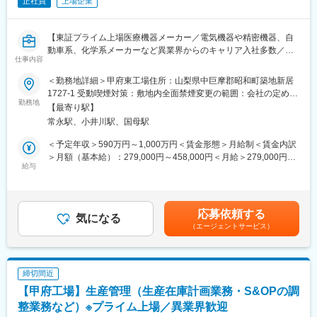
正社員
上場企業
入から運用までの経験を積むことができる
■募集背景
【東証プライム上場医療機器メーカー／電気機器や精密機器、自
当社では、一般家庭用の体温計や血圧計から、病院用の体温計、
動車系、化学系メーカーなど異業界からのキャリア入社多数／国
血圧計、輸液ポンプ、さらには、専用のディスポーザブル製品と
仕事内容
内最大級の医療機器メーカー／売上1兆円超／160の国と地域に事
組み合わせたコンビネーション製品、超音波や光による血管断面
業展開／グローバル売上比率7割超／男性育休取得率68.8％】
＜勤務地詳細＞甲府東工場住所：山梨県中巨摩郡昭和町築地新居
画像装置や人工心肺装置など、医療用電気機器（ME機器）に関す
1727-1 受動喫煙対策：敷地内全面禁煙変更の範囲：会社の定める
る幅広い製品ラインナップを持っています。現在、生産工場のデ
■求人概要
勤務地
事業所（リモートワーク含む）
ジタル化が進行中で、生産効率と品質の向上を目指しています。
【最寄り駅】
テルモでは、一般家庭用の体温計や血圧計から、病院用の体温
これに伴い、IT環境の高度化とサイバーセキュリティ対策の実施
常永駅、小井川駅、国母駅
計、血圧計、輸液ポンプなど、医療用電気機器（ME機器）に関す
が必要となりますので、エンジニアを増員募集します。
る幅広い製品ラインナップを持っています。本ポジションでは新
＜予定年収＞590万円～1,000万円＜賃金形態＞月給制＜賃金内訳
規プロダクトや新規設備導入に伴う生産立ち上げを行う生産技術
＞月額（基本給）：279,000円～458,000円＜月給＞279,000円～
■当社について
者を強化するため募集します。
給与
458,000円＜昇給有無＞有＜残業手当＞有＜給与補足＞※年収は経
1921年創業、第一次世界大戦の影響で輸入が途絶えた体温計を国
験・能力等を考慮し、同社規定により決定■賞与：年2回■昇給・
産化するためにテルモは産まれました。創業の発起人1000円札に
■業務内容
昇格：年1回■職位：一般職賃金はあくまでも目安の金額であり、
なっている医師の北里柴三郎です。甲府工場の中には、甲府東工
・医療器製造用の新規設備の構想設計から導入、生産化の業務
選考を通じて上下する可能性があります。月給(月額)は固定手当を
場と甲府医薬品工場があります。甲府東工場は、注射針、注射
応募依頼する
・医療器製造用の既存設備の改善、改良業務
気になる
含めた表記です。
器、輸液セット、採血セットなど病院で広く使われる医療機器
（エージェントサービス）
や、世界一細いインスリン用注射針、血糖測定システムなど糖尿
■組織構成：
病治療に欠かせない製品の製造を、自動一貫生産で24時間生産し
甲府東工場の設備技術課は社員約50名、派遣約30名の人員構成と
ています。
なります。プロジェクト毎にチームを組成しており、構成設計か
締切間近
らライン操業まで一気通貫で対応しています。
変更の範囲：会社の定める業務
【甲府工場】生産管理（生産在庫計画業務・S&OPの調
■担う役割：
整業務など）※プライム上場／異業界歓迎