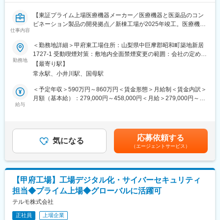
【東証プライム上場医療機器メーカー／医療機器と医薬品のコン
ビネーション製品の開発拠点／新棟工場が2025年竣工。医療機器
仕事内容
と医薬品のコンビネーション製品の開発受託製造や腹膜透析関連
製品の生産を拡大／誰もが働きやすい環境／フレックスや在宅勤
＜勤務地詳細＞甲府東工場住所：山梨県中巨摩郡昭和町築地新居
務制度あり／男性育休取得率68.8％】
1727-1 受動喫煙対策：敷地内全面禁煙変更の範囲：会社の定める
勤務地
事業所（リモートワーク含む）
【最寄り駅】
■求人概要
常永駅、小井川駅、国母駅
テルモでは、一般家庭用の体温計から血圧計、病院用の体温計、
血圧計、輸液ポンプ、さらには、ディスポーザブル製品と組み合
＜予定年収＞590万円～860万円＜賃金形態＞月給制＜賃金内訳＞
わせたコンビネーション製品、超音波や光による血管断面画像装
月額（基本給）：279,000円～458,000円＜月給＞279,000円～
置や人工心肺装置など、医療用電気機器（ME機器）に関する幅広
給与
458,000円＜昇給有無＞有＜残業手当＞有＜給与補足＞※年収はご
い製品ラインナップを持っています。本ポジションでは、直接材
経験やスキルを考慮し決定いたします。■賞与：年2回■昇給：年1
ソーシング部門の機能を強化し調達活動の集約化・一元化により
回■職位：一般職賃金はあくまでも目安の金額であり、選考を通じ
ソーシング活動を高度化させ、全社的なコストや契約取引条件の
て上下する可能性があります。月給(月額)は固定手当を含めた表記
応募依頼する
最適化へ貢献することを目的に業務を行っております。今回、前
気になる
です。
（エージェントサービス）
任者の離職に伴い、内部からの補充に加え、外部から優秀な人材
を募り、ソーシング活動の高度化を図るため募集を行います。
■業務内容
【甲府工場】工場デジタル化・サイバーセキュリティ
・社内ニーズと外部シーズのマッチング（外部環境を調査し社内
担当◆プライム上場◆グローバルに活躍可
に企画提案）
・外部シーズの探索、最適取引先選定、取引条件交渉、契約交渉
テルモ株式会社
・工場内の関連部門と連携しニーズを把握
正社員
上場企業
・対象商材：樹脂、原薬（甲府工場が主に取り扱う原材料）