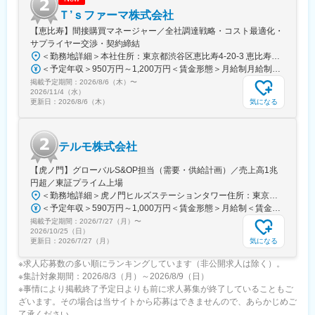
Ｔ’ｓファーマ株式会社
【恵比寿】間接購買マネージャー／全社調達戦略・コスト最適化・
サプライヤー交渉・契約締結
＜勤務地詳細＞本社住所：東京都渋谷区恵比寿4-20-3 恵比寿ガーデンプレイスタワー18F勤務地最寄駅：各線／恵比寿駅受動喫煙対策：屋内全面禁煙変更の範囲：会社の定める事業所（リモートワーク含む）
＜予定年収＞950万円～1,200万円＜賃金形態＞月給制月給制。ご経験等により変動あり、当社既定により決定。＜賃金内訳＞月額（基本給）：688,000円～869,000円＜月給＞688,000円～869,000円＜昇給有無＞有＜残業手当＞有＜給与補足＞ご経験等により変動あり、当社既定により決定。業績賞与年1回、昇給年1回。賃金はあくまでも目安の金額であり、選考を通じて上下する可能性があります。月給(月額)は固定手当を含めた表記です。
掲載予定期間：
2026/8/6（木）
〜
2026/11/4（水）
気になる
更新日：
2026/8/6（木）
テルモ株式会社
【虎ノ門】グローバルS&OP担当（需要・供給計画）／売上高1兆
円超／東証プライム上場
＜勤務地詳細＞虎ノ門ヒルズステーションタワー住所：東京都港区虎ノ門２丁目６－１ 虎ノ門ヒルズ ステーションタワー 受動喫煙対策：敷地内喫煙可能場所あり変更の範囲：会社の定める事業所
＜予定年収＞590万円～1,000万円＜賃金形態＞月給制＜賃金内訳＞月額（基本給）：279,000円～534,000円＜月給＞279,000円～534,000円＜昇給有無＞有＜残業手当＞有＜給与補足＞※上記年収はあくまでも目安の金額であり、選考を通じて経験、能力等を考慮し同社規定により決定します。■賞与あり（年2回）■昇給・昇格あり（年1回）■職位：一般職～主任職賃金はあくまでも目安の金額であり、選考を通じて上下する可能性があります。月給(月額)は固定手当を含めた表記です。
掲載予定期間：
2026/7/27（月）
〜
2026/10/25（日）
気になる
更新日：
2026/7/27（月）
※求人応募数の多い順にランキングしています（非公開求人は除く）。
※集計対象期間：2026/8/3（月）～2026/8/9（日）
※事情により掲載終了予定日よりも前に求人募集が終了していることもご
ざいます。その場合は当サイトから応募はできませんので、あらかじめご
了承ください。