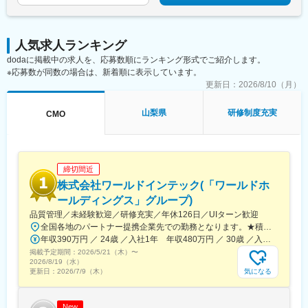
変更の範囲：会社の定める業務
人気求人ランキング
dodaに掲載中の求人を、応募数順にランキング形式でご紹介します。
※応募数が同数の場合は、新着順に表示しています。
更新日：
2026/8/10（月）
山梨県
研修制度充実
CMO
締切間近
株式会社ワールドインテック(「ワールドホ
ールディングス」グループ)
品質管理／未経験歓迎／研修充実／年休126日／UIターン歓迎
全国各地のパートナー提携企業先での勤務となります。★積極採用中エリア東京・神奈川・千葉・埼玉・大阪・京都・滋賀・兵庫・愛知・三重・福岡※北海道・沖縄県を除く45都府県に多彩なプロジェクトを用意。※勤務地は希望を最大限考慮して決定します。※U・Iターン歓迎！住宅補助あり（月6万7000円まで会社補助）＼NEW！エリア制度導入／全国でスキルを伸ばしたい方も、好きな場所で研究をしたい方も、ご希望をお聞かせください！詳細は選考時にご案内いたします。【配属先企業の一例】中外製薬株式会社中外製薬工業株式会社株式会社明治堺化学工業株式会社日本化薬株式会社日東電工株式会社 豊橋事業所ニプロファーマ株式会社 大舘工場株式会社カネカ株式会社DNPファインケミカル宇都宮株式会社中外医科学研究所東邦チタニウム株式会社高田製薬株式会社株式会社理研ジェネシス株式会社マテリアルゲート三井化学EMS株式会社株式会社エネコート 他
年収390万円 ／ 24歳 ／入社1年 年収480万円 ／ 30歳 ／入社6年
掲載予定期間：
2026/5/21（木）
〜
2026/8/19（水）
気になる
更新日：
2026/7/9（木）
New