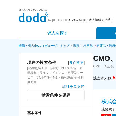
CMOの転職・求人情報を掲載中
求人を探す
詳細条件から探す
エージェ
転職・求人doda（デューダ）トップ
関東
埼玉県
医薬品・医療
CMO
新着求人から探す
スカウト
[
]
現在の検索条件
条件変更
CMO、埼玉県
[勤務地]埼玉県 [業種]CMO-医薬品・医
求人特集から探す
パートナ
療機器・ライフサイエンス・医療系サー
5
ビス [詳細条件](待遇・福利厚生)研修制
該当求人数
度充実
詳細を見る
検索条件を保存
株式
未経験も
基本条件
New