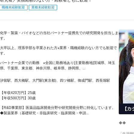
職種未経験歓迎
業種未経験歓迎
化学・製薬・バイオなどの当社パートナー提携先での研究開発を担当しま
す。
大卒以上、理系学部を卒業された方※業界・職種経験のない方でも歓迎で
す。
パートナー企業での勤務 ※全国に勤務地あり[主要勤務地]茨城県、埼玉
県、千葉県、東京都、神奈川県、岐阜県、静岡県、...
汐留駅、西大橋駅、大門駅(東京都)、四ツ橋駅、御成門駅、西長堀駅
【年収420万円】25歳
【年収500万円】30歳
【R&D事業部】医薬品臨床開発分野や研究開発分野に特化しています。
◆製薬業界（基礎研究・非臨床研究・臨床開発・申請...
◆◆
「生涯研