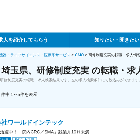
求人を紹介してもらう
知りたい・聞きたい
ントサービス
転職ノウハウ
機器・ライフサイエンス・医療系サービス
CMO
研修制度充実の転職・求人情
、埼玉県、研修制度充実 の転職・求
サービス
データで見る転職
、研修制度充実の転職・求人検索結果です。左の求人検索条件にて絞込みができます
ーエージェントサービス
コラム・インタビュー
件中
1～5
件
を表示
転職Q&A
会社ワールドインテック
活躍中！「院内CRC／SMA」残業月10Ｈ未満
5名以上採用
正社員