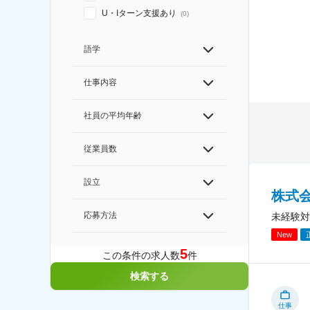
U・Iターン支援あり
(
0
)
語学
仕事内容
社員の平均年齢
従業員数
設立
株式
応募方法
未経験対
New
5
この条件の求人数
件
検索する
仕事