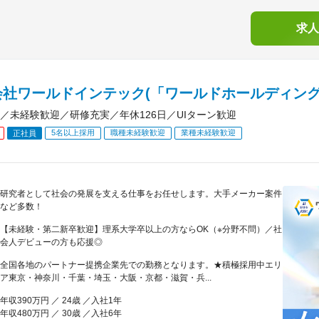
求人
会社ワールドインテック(「ワールドホールディング
／未経験歓迎／研修充実／年休126日／UIターン歓迎
5名以上採用
職種未経験歓迎
業種未経験歓迎
正社員
研究者として社会の発展を支える仕事をお任せします。大手メーカー案件
など多数！
【未経験・第二新卒歓迎】理系大学卒以上の方ならOK（※分野不問）／社
会人デビューの方も応援◎
全国各地のパートナー提携企業先での勤務となります。★積極採用中エリ
ア東京・神奈川・千葉・埼玉・大阪・京都・滋賀・兵...
年収390万円 ／ 24歳 ／入社1年
年収480万円 ／ 30歳 ／入社6年