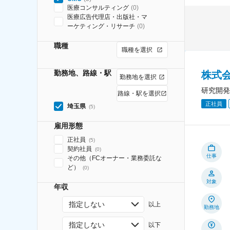
医療コンサルティング
(
0
)
医療広告代理店・出版社・マ
ーケティング・リサーチ
(
0
)
職種
職種を選択
勤務地、路線・駅
株式
勤務地を選択
研究開発
路線・駅を選択
正社員
埼玉県
(
5
)
雇用形態
正社員
(
5
)
契約社員
(
0
)
仕事
その他（FCオーナー・業務委託な
ど）
(
0
)
対象
年収
指定しない
以上
勤務地
指定しない
以下