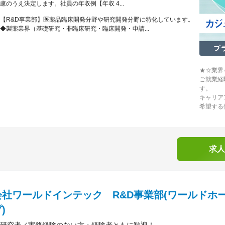
慮のうえ決定します。社員の年収例【年収 4...
【R&D事業部】医薬品臨床開発分野や研究開発分野に特化しています。
◆製薬業界（基礎研究・非臨床研究・臨床開発・申請...
★☆業界
ご就業経
す。
キャリア
希望する
求人
会社ワールドインテック R&D事業部(ワールドホ
)
研究者／実務経験のない方・経験者ともに歓迎！