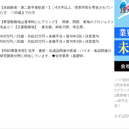
【未経験者・第二新卒者歓迎！】◇4大卒以上、理系学部を専攻されてい
た方 ◇35歳までの方
【希望勤務地は選考時にヒアリング】 関東、関西、東海のプロジェクト
先あり！【主要勤務地】 東京都、神奈川県、埼玉県...
420万円／25歳・月給22万円＋各種手当＋賞与年2回＋決算賞与
500万円／30歳・月給26万円＋各種手当＋賞与年2回＋決算賞与
【R&D事業本部】化学・素材・化成品関連や医薬・バイオ・食品関連の
研究開発分野に特化しています。◆化学業界（基礎研...
＜☆"会
□完全未
□ブラン
□異業種
→給与を
決！
まずは説