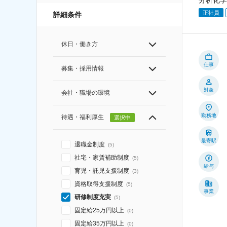
正社員
詳細条件
休日・働き方
仕事
募集・採用情報
対象
会社・職場の環境
勤務地
待遇・福利厚生
選択中
最寄駅
退職金制度
(
5
)
社宅・家賃補助制度
(
5
)
給与
育児・託児支援制度
(
3
)
資格取得支援制度
(
5
)
事業
研修制度充実
(
5
)
固定給25万円以上
(
0
)
固定給35万円以上
(
0
)