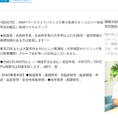
職種未経
<院内CRC・SMA>ワークライフバランス◎希少疾患やオンコロジー領域
研究開発
等含め幅広い領域でスキルアップ
世の中に
★医薬系・自然科学系・生命科学系の大学卒以上の方(医学・薬学関連の
いらっし
基礎知識がある方は歓迎します！)
で、病気
東京23区または大阪市内を中心とした配属先（大学病院やクリニック等
です。今
の医療機関）グループ会社等への出向はございません...
ンドからど
◆月給225,900円以上（一律諸手当を含む）想定年収：430万円～700万
円※残業代は別途支給します。※能力・資...
【R&D事業本部】◆製薬業界（基礎研究・非臨床研究・臨床開発・申
請・品質管理・安全性情報管理）◆化学業界（基礎研究...