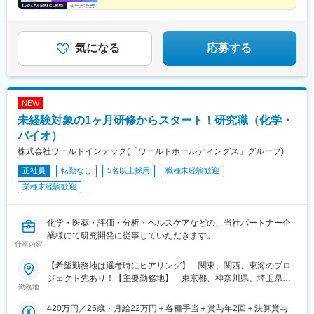
「働きやすい制度が整っている環境で研究を続けたい」
などの想いを叶えられる各種制度が整っています。
◎カジュアル面談も対応しています。お気軽にご相談く
気になる
応募する
ださい。
NEW
未経験対象の1ヶ月研修からスタート！研究職（化学・
バイオ）
株式会社ワールドインテック(「ワールドホールディングス」グループ)
正社員
転勤なし
5名以上採用
職種未経験歓迎
業種未経験歓迎
化学・医薬・評価・分析・ヘルスケアなどの、当社パートナー企
業様にて研究開発に従事していただきます。
仕事内容
【希望勤務地は選考時にヒアリング】 関東、関西、東海のプロ
ジェクト先あり！【主要勤務地】 東京都、神奈川県、埼玉県、
勤務地
千葉県、茨城県、栃木県、群馬県、大阪府、兵庫県、京都府、滋
賀県、静岡県、愛知県、三重県、広島県、福岡県※住宅補助あり！
420万円／25歳・月給22万円＋各種手当＋賞与年2回＋決算賞与