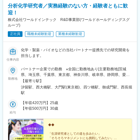
分析化学研究者／実務経験のない方・経験者ともに歓
迎！
株式会社ワールドインテック R&D事業部(ワールドホールディングスグ
ループ)
正社員
職種未経験歓迎
業種未経験歓迎
化学・製薬・バイオなどの当社パートナー提携先での研究開発を
担当します。
仕事内容
パートナー企業での勤務 ※全国に勤務地あり[主要勤務地]茨城
県、埼玉県、千葉県、東京都、神奈川県、岐阜県、静岡県、愛知
勤務地
県、三重県、滋賀県、京都府、大阪府、兵庫県、広島県、福岡県※
【最寄り駅】
勤務地・配属先企業は、十分に話し合った上で、あなたのご経験
汐留駅、西大橋駅、大門駅(東京都)、四ツ橋駅、御成門駅、西長堀
やご希望を考慮し決定します。＼NEW！エリア制度導入／全国で
駅
スキルを伸ばしたい方も、好きな場所で研究をしたい方も、ご希
望をお聞かせください！詳細は選考時にご案内いたします。
【年収420万円】25歳
【年収500万円】30歳
給与
◆◆
「生涯研究者としての道を歩みたい」
「そろそろマネジメントにも挑戦してみたい」