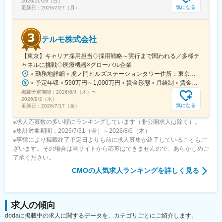
2026/10/25（日）
気になる
更新日：
2026/7/27（月）
変更の範囲：会社の定める業務
テルモ株式会社
【東京】キャリア採用担当◇採用戦略～実行まで関われる／多様チ
ャネルに挑戦◇医療機器×グローバル企業
＜勤務地詳細＞虎ノ門ヒルズステーションタワー住所：東京都港区虎ノ門２丁目６－１ 虎ノ門ヒルズ ステーションタワー 受動喫煙対策：敷地内喫煙可能場所あり変更の範囲：会社の定める事業所
＜予定年収＞590万円～1,000万円＜賃金形態＞月給制＜賃金内訳＞月額（基本給）：279,000円～534,000円＜月給＞279,000円～534,000円＜昇給有無＞有＜残業手当＞有＜給与補足＞※年収はご経験やスキルを考慮し決定いたします。■賞与：年2回■昇給：年1回■職位：一般職～主任職賃金はあくまでも目安の金額であり、選考を通じて上下する可能性があります。月給(月額)は固定手当を含めた表記です。
掲載予定期間：
2026/6/4（木）
〜
2026/9/2（水）
気になる
更新日：
2026/7/17（金）
※求人応募数の多い順にランキングしています（非公開求人は除く）。
※集計対象期間：2026/7/31（金）～2026/8/6（木）
※事情により掲載終了予定日よりも前に求人募集が終了していることもご
ざいます。その場合は当サイトから応募はできませんので、あらかじめご
了承ください。
CMO
の人気求人ランキングを詳しく見る
求人の傾向
dodaに掲載中の求人に関するデータを、カテゴリごとにご紹介します。