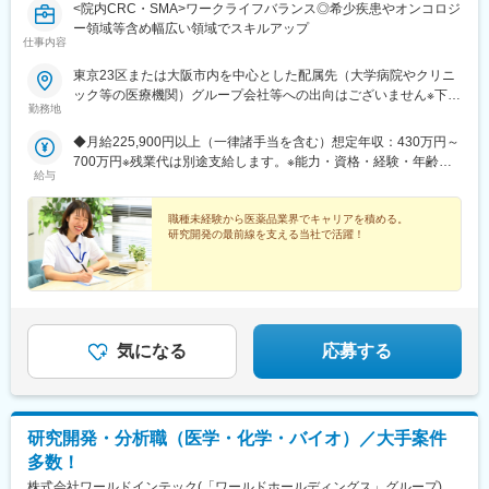
<院内CRC・SMA>ワークライフバランス◎希少疾患やオンコロジ
ー領域等含め幅広い領域でスキルアップ
仕事内容
東京23区または大阪市内を中心とした配属先（大学病院やクリニ
ック等の医療機関）グループ会社等への出向はございません※下記
勤務地
エリアの医療機関にて勤務できる方も大歓迎！（千葉県・埼玉
県・神奈川県・福島県・京都府・兵庫県・和歌山県・福岡県）
◆月給225,900円以上（一律諸手当を含む）想定年収：430万円～
R&D事業部 臨床開発グループ【東京営業所】東京都港区東新橋
700万円※残業代は別途支給します。※能力・資格・経験・年齢な
2丁目14-1 NBFコモディオ汐留4F【大阪営業所】大阪市西区北堀
給与
どを考慮の上、当社規定により優遇します。
江2-2-18 ワールドホールディングス北堀江4F
職種未経験から医薬品業界でキャリアを積める。
研究開発の最前線を支える当社で活躍！
気になる
応募する
研究開発・分析職（医学・化学・バイオ）／大手案件
多数！
株式会社ワールドインテック(「ワールドホールディングス」グループ)