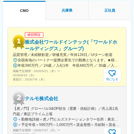
や、血管内の状態を診るための「イメージング（画像診断）」、
肝臓がんの化学療法「インターベンショナルオンコロジー」に関
兵庫県
正社員
CMO
する製品を展開しています。治療効果の向上と、デバイスを扱う
医師が求める操作性や品質を追求するとともに、患者さんの身体
にやさしい治療（低侵襲治療）の発展に貢献しています。
＜製品詳細＞
締切間近
https://www.terumo.co.jp/business/tis
株式会社ワールドインテック(「ワールドホ
■配属エリア：
ールディングス」グループ)
国内支店のいずれかの配属となります。それぞれ在籍拠点をベー
品質管理／未経験歓迎／研修充実／年休126日／UIターン歓迎
スにチームでエリアを担当しています。業務を通じた「感動」と
全国各地のパートナー提携企業先での勤務となります。★積極採用中エリア東京・神奈川・千葉・埼玉・大阪・京都・滋賀・兵庫・愛知・三重・福岡※北海道・沖縄県を除く45都府県に多彩なプロジェクトを用意。※勤務地は希望を最大限考慮して決定します。※U・Iターン歓迎！住宅補助あり（月6万7000円まで会社補助）＼NEW！エリア制度導入／全国でスキルを伸ばしたい方も、好きな場所で研究をしたい方も、ご希望をお聞かせください！詳細は選考時にご案内いたします。【配属先企業の一例】中外製薬株式会社中外製薬工業株式会社株式会社明治堺化学工業株式会社日本化薬株式会社日東電工株式会社 豊橋事業所ニプロファーマ株式会社 大舘工場株式会社カネカ株式会社DNPファインケミカル宇都宮株式会社中外医科学研究所東邦チタニウム株式会社高田製薬株式会社株式会社理研ジェネシス株式会社マテリアルゲート三井化学EMS株式会社株式会社エネコート 他
「成長」を大事にする職場でチーム活動を重視した風土です。
年収390万円 ／ 24歳 ／入社1年 年収480万円 ／ 30歳 ／入社6年
掲載予定期間：
2026/5/21（木）
〜
■担当に関して：
2026/8/19（水）
大学病院などの基幹病院を担当いただきます。
気になる
更新日：
2026/7/9（木）
担当はエリアごとに異なりますが数件～数十件が多いです。
■仕事の魅力：
テルモ株式会社
治療部位や手順に合わせて多様な製品を展開する中で、患者さん
には治療効果とQOLの向上を、ドクターには手技において最大限
【虎ノ門】グローバルS&OP担当（需要・供給計画）／売上高1兆
のパフォーマンスを発揮できる製品を提供することを目指してい
円超／東証プライム上場
ます。中でもMRは製品情報提供のみならず、販売した医療機器が
＜勤務地詳細＞虎ノ門ヒルズステーションタワー住所：東京都港区虎ノ門２丁目６－１ 虎ノ門ヒルズ ステーションタワー 受動喫煙対策：敷地内喫煙可能場所あり変更の範囲：会社の定める事業所
安全に使用されるために研修会を開催しり、使用にあたってのト
＜予定年収＞590万円～1,000万円＜賃金形態＞月給制＜賃金内訳＞月額（基本給）：279,000円～534,000円＜月給＞279,000円～534,000円＜昇給有無＞有＜残業手当＞有＜給与補足＞※上記年収はあくまでも目安の金額であり、選考を通じて経験、能力等を考慮し同社規定により決定します。■賞与あり（年2回）■昇給・昇格あり（年1回）■職位：一般職～主任職賃金はあくまでも目安の金額であり、選考を通じて上下する可能性があります。月給(月額)は固定手当を含めた表記です。
レーニングの機会を提供するなど重要な役割を担っているため、
掲載予定期間：
2026/7/27（月）
〜
やりがいを感じられます。