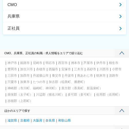
CMO
兵庫県
正社員
CMO、兵庫県、正社員の転職・求人情報をエリアで絞り込む
神戸市
姫路市
尼崎市
明石市
西宮市
洲本市
芦屋市
伊丹市
相生市
豊岡市
加古川市
赤穂市
西脇市
宝塚市
三木市
高砂市
川西市
小野市
三田市
加西市
丹波篠山市
養父市
丹波市
南あわじ市
朝来市
淡路市
宍粟市
加東市
たつの市
加古郡（稲美町、播磨町）
神崎郡（市川町、福崎町、神河町）
美方郡（香美町、新温泉町）
揖保郡（太子町）
川辺郡（猪名川町）
多可郡（多可町）
佐用郡（佐用町）
赤穂郡（上郡町）
ほかのエリアで探す
滋賀県
京都府
大阪府
奈良県
和歌山県