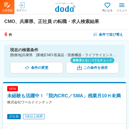
会員登録
ログイン
気になる
メニュー
CMO、兵庫県、正社員
の転職・求人検索結果
6
条件で並び替え
件
現在の検索条件
[勤務地]兵庫県 [業種]CMO-医薬品・医療機器・ライフサイエンス・医療系サービス [雇用形態]正社員
新着求人をいつでもチェック
条件の変更
この条件を保存
NEW
未経験も活躍中！「院内CRC／SMA」残業月10Ｈ未満
株式会社ワールドインテック
正社員
5名以上採用