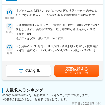
【プライム上場/国内2位のグローバル医療機器メーカー/患者に負
担が少ない心臓カテーテル等使い切りの医療機器で国内首位/世界
仕事内容
160カ国以上で展開】
＜勤務地詳細1＞全国（エリア確約不可）住所：全国いずれかの配
■メインミッション：
属となります。 受動喫煙対策：敷地内喫煙可能場所あり＜勤務地
担当エリアの病院（主に医師）に対し、当社のインターベンショ
勤務地
詳細2＞虎ノ門ヒルズステーションタワー住所：東京都港区虎ノ門
【最寄り駅】
ナルシステムズ事業（血管内治療）にて扱っている製品を提案し
２丁目６－１ 虎ノ門ヒルズ ステーションタワー 受動喫煙対策：
虎ノ門ヒルズ駅、虎ノ門駅、神谷町駅
ていただきます。
敷地内喫煙可能場所あり変更の範囲：会社の定める事業所（リモ
製品の販売、サービスの提供を通じて医療現場の改題を解決する
ートワーク含む）
＜予定年収＞590万円～1,000万円＜賃金形態＞月給制＜賃金内訳
ことで医療に貢献し、テルモブランドを育成することがミッショ
＞月額（基本給）：279,000円～534,000円＜月給＞279,000円～
ンです。
給与
534,000円＜昇給有無＞有＜残業手当＞有＜給与補足＞※経験、能
力等を考慮し同社規定により決定■営業日当あり■賞与あり（年2
■業務内容：
回）■昇給・昇格あり（年1回）■職位：一般職～主任クラス賃金
・担当製品の販売活動、各種販促イベントの企画運営
はあくまでも目安の金額であり、選考を通じて上下する可能性が
応募依頼する
・製品適正使用のための技術サポート（手術の立会いあり）
気になる
あります。月給(月額)は固定手当を含めた表記です。
（エージェントサービス）
・製品適正使用に必要となる文献・資料・製品関連情報の提供
・販売代理店へのサポート（製品情報の提供・勉強会の主催な
ど）
・各種学会への参加（年数回程度で土日出社があります。）
人気求人ランキング
dodaに掲載中の求人を、応募数順にランキング形式でご紹介します。
■担当製品：
※応募数が同数の場合は、新着順に表示しています。
心臓や下肢の血管の病気に対し、カテーテルを用いて治療する
「バスキュラーインターベンション（血管内カテーテル治療）」
更新日：
2026/8/7（金）