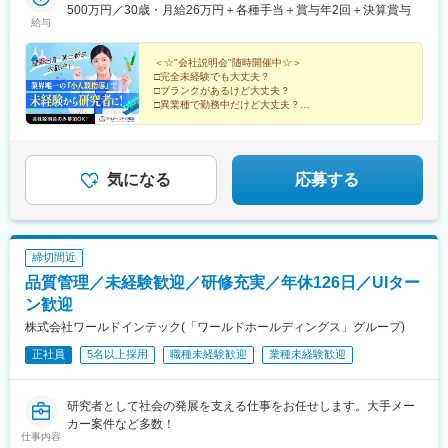
（月6万7000円まで会社補助）【配属先一例】中外製薬株式会社
500万円／30歳・月給26万円＋各種手当＋賞与年2回＋決算賞与
中外製薬工業株式会社株式会社明治堺化学工業株式会社日本化薬
給与
株式会社日東電工株式会社 豊橋事業所ニプロファーマ株式会社 大
舘工場株式会社カネカ株式会社DNPファインケミカル宇都宮株式
＜☆"会社説明会"随時開催中☆＞
会社中外医科学研究所東邦チタニウム株式会社高田製薬株式会社
□完全未経験でも大丈夫？
□ブランクがあるけど大丈夫？
株式会社理研ジェネシス株式会社マテリアルゲート三井化学EMS
□異業種で勤務中だけど大丈夫？
株式会社株式会社エネコート 他＼NEW！エリア制度導入／全国
→給与をもらいながら知識・技術を身につける、【1ヶ
でスキルを伸ばしたい方も、好きな場所で研究をしたい方も、ご
月研修制度】で解決！
希望をお聞かせください！詳細は選考時にご案内いたします。
まずは説明だけ聞いてみたいという方も大歓迎♪
気になる
応募する
締切間近
品質管理／未経験歓迎／研修充実／年休126日／UIター
ン歓迎
株式会社ワールドインテック(「ワールドホールディングス」グループ)
正社員
5名以上採用
職種未経験歓迎
業種未経験歓迎
研究者として社会の発展を支える仕事をお任せします。大手メー
カー案件など多数！
仕事内容