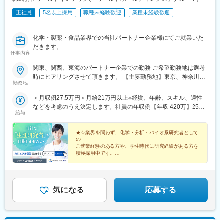
正社員
5名以上採用
職種未経験歓迎
業種未経験歓迎
化学・製薬・食品業界での当社パートナー企業様にてご就業いた
だきます。
仕事内容
関東、関西、東海のパートナー企業での勤務 ご希望勤務地は選考
時にヒアリングさせて頂きます。 【主要勤務地】東京、神奈川、
勤務地
埼玉、千葉、茨城、栃木、群馬、大阪、兵庫、京都、滋賀、静
岡、愛知＼NEW！エリア制度導入／全国でスキルを伸ばしたい方
＜月収例27.5万円＞月給21万円以上※経験、年齢、スキル、適性
も、好きな場所で研究をしたい方も、ご希望をお聞かせくださ
などを考慮のうえ決定します。社員の年収例【年収 420万】25歳
い！詳細は選考時にご案内いたします。
給与
【年収 500万】30歳【年収 600万】35歳【年収 640万】40歳【年
収 750万】56歳
★☆業界を問わず、化学・分析・バイオ系研究者として
の
ご就業経験のある方や、学生時代に研究経験がある方を
積極採用中です。
キャリアアップを目指したい方も、プライベート重視の
方も、
希望する働き方を叶えられる数々の制度をご用意してお
ります。★☆
気になる
応募する