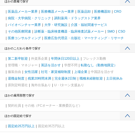
ほかの業種で探す
医薬品メーカー業界
医療機器メーカー業界
医薬品卸
医療機器卸
CRO
病院・大学病院・クリニック
調剤薬局・ドラッグストア業界
バイオベンチャー業界
大学・研究施設
介護・福祉関連サービス
その他医療関連
診断薬・臨床検査機器・臨床検査試薬メーカー
SMO
CSO
医療コンサルティング
医療広告代理店・出版社・マーケティング・リサーチ
ほかのこだわり条件で探す
第二新卒歓迎
外資系企業
年間休日120日以上
フレックス勤務
管理職・マネジャー
英語を活かす
学歴不問
転勤なし（勤務地限定）
服装自由
女性活躍
社宅・家賃補助制度
上場企業
中国語を活かす
退職金制度
残業20時間未満
完全週休2日制
職種未経験歓迎
土日祝休み
原則定時退社
海外出張あり
U・Iターン支援あり
ほかの雇用形態で探す
契約社員
その他（FCオーナー・業務委託など）
ほかの固定給で探す
固定給25万円以上
固定給35万円以上