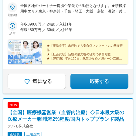
全国各地のパートナー提携企業先での勤務となります。★積極採
用中エリア東京・神奈川・千葉・埼玉・大阪・京都・滋賀・兵
勤務地
庫・愛知・三重・福岡※北海道・沖縄県を除く45都府県に多彩な
プロジェクトを用意。※勤務地は希望を最大限考慮して決定しま
年収390万円 ／ 24歳 ／入社1年
す。※U・Iターン歓迎！住宅補助あり（月6万7000円まで会社補
年収480万円 ／ 30歳 ／入社6年
助）＼NEW！エリア制度導入／全国でスキルを伸ばしたい方も、
給与
好きな場所で研究をしたい方も、ご希望をお聞かせください！詳
細は選考時にご案内いたします。【配属先企業の一例】中外製薬
★【研修充実】未経験でも安心◎マンツーマンの基礎研
株式会社中外製薬工業株式会社株式会社明治堺化学工業株式会社
修
★【社会貢献】話題の最先端の研究に参画可能
日本化薬株式会社日東電工株式会社 豊橋事業所ニプロファーマ株
★【好待遇】年休126日／残業少なめ／UIターン支援充
式会社 大舘工場株式会社カネカ株式会社DNPファインケミカル宇
実
都宮株式会社中外医科学研究所東邦チタニウム株式会社高田製薬
★【働きやすさ】産育休取得・復帰実績多数
株式会社株式会社理研ジェネシス株式会社マテリアルゲート三井
★【納得入社】会社説明会・カジュアル面談実施中◎
化学EMS株式会社株式会社エネコート 他
気になる
応募する
NEW
【全国】医療機器営業（血管内治療）◇日本最大級の
医療メーカー/離職率2%程度/国内トップブランド製品
テルモ株式会社
正社員
上場企業