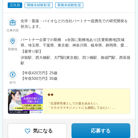
正社員
職種未経験歓迎
業種未経験歓迎
化学・製薬・バイオなどの当社パートナー提携先での研究開発を
担当します。
仕事内容
パートナー企業での勤務 ※全国に勤務地あり[主要勤務地]茨城
県、埼玉県、千葉県、東京都、神奈川県、岐阜県、静岡県、愛知
勤務地
県、三重県、滋賀県、京都府、大阪府、兵庫県、広島県、福岡県※
【最寄り駅】
勤務地・配属先企業は、十分に話し合った上で、あなたのご経験
汐留駅、西大橋駅、大門駅(東京都)、四ツ橋駅、御成門駅、西長堀
やご希望を考慮し決定します。＼NEW！エリア制度導入／全国で
駅
スキルを伸ばしたい方も、好きな場所で研究をしたい方も、ご希
望をお聞かせください！詳細は選考時にご案内いたします。
【年収420万円】25歳
【年収500万円】30歳
給与
◆◆
「生涯研究者としての道を歩みたい」
「そろそろマネジメントにも挑戦してみたい」
「働きやすい制度が整っている環境で研究を続けたい」
などの想いを叶えられる各種制度が整っています。
◎カジュアル面談も対応しています。お気軽にご相談く
気になる
応募する
ださい。