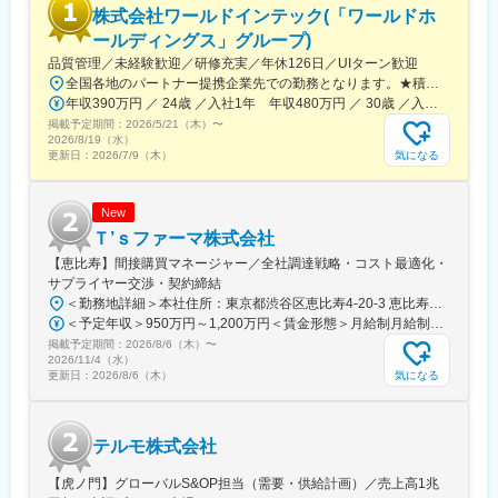
株式会社ワールドインテック(「ワールドホ
ールディングス」グループ)
品質管理／未経験歓迎／研修充実／年休126日／UIターン歓迎
全国各地のパートナー提携企業先での勤務となります。★積極採用中エリア東京・神奈川・千葉・埼玉・大阪・京都・滋賀・兵庫・愛知・三重・福岡※北海道・沖縄県を除く45都府県に多彩なプロジェクトを用意。※勤務地は希望を最大限考慮して決定します。※U・Iターン歓迎！住宅補助あり（月6万7000円まで会社補助）＼NEW！エリア制度導入／全国でスキルを伸ばしたい方も、好きな場所で研究をしたい方も、ご希望をお聞かせください！詳細は選考時にご案内いたします。【配属先企業の一例】中外製薬株式会社中外製薬工業株式会社株式会社明治堺化学工業株式会社日本化薬株式会社日東電工株式会社 豊橋事業所ニプロファーマ株式会社 大舘工場株式会社カネカ株式会社DNPファインケミカル宇都宮株式会社中外医科学研究所東邦チタニウム株式会社高田製薬株式会社株式会社理研ジェネシス株式会社マテリアルゲート三井化学EMS株式会社株式会社エネコート 他
年収390万円 ／ 24歳 ／入社1年 年収480万円 ／ 30歳 ／入社6年
掲載予定期間：
2026/5/21（木）
〜
2026/8/19（水）
気になる
更新日：
2026/7/9（木）
New
Ｔ’ｓファーマ株式会社
【恵比寿】間接購買マネージャー／全社調達戦略・コスト最適化・
サプライヤー交渉・契約締結
＜勤務地詳細＞本社住所：東京都渋谷区恵比寿4-20-3 恵比寿ガーデンプレイスタワー18F勤務地最寄駅：各線／恵比寿駅受動喫煙対策：屋内全面禁煙変更の範囲：会社の定める事業所（リモートワーク含む）
＜予定年収＞950万円～1,200万円＜賃金形態＞月給制月給制。ご経験等により変動あり、当社既定により決定。＜賃金内訳＞月額（基本給）：688,000円～869,000円＜月給＞688,000円～869,000円＜昇給有無＞有＜残業手当＞有＜給与補足＞ご経験等により変動あり、当社既定により決定。業績賞与年1回、昇給年1回。賃金はあくまでも目安の金額であり、選考を通じて上下する可能性があります。月給(月額)は固定手当を含めた表記です。
掲載予定期間：
2026/8/6（木）
〜
2026/11/4（水）
気になる
更新日：
2026/8/6（木）
テルモ株式会社
【虎ノ門】グローバルS&OP担当（需要・供給計画）／売上高1兆