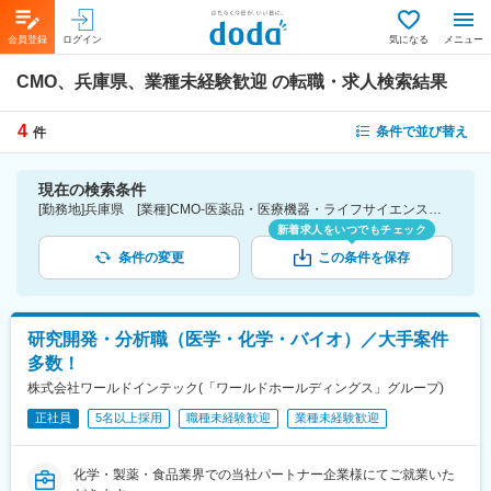
会員登録
ログイン
気になる
メニュー
CMO、兵庫県、業種未経験歓迎
の転職・求人検索結果
4
条件で並び替え
件
現在の検索条件
[勤務地]兵庫県 [業種]CMO-医薬品・医療機器・ライフサイエンス・医療系サービス [こだわり条件ピックアップ]業種未経験歓迎 [詳細条件](募集・採用情報)業種未経験歓迎
新着求人をいつでもチェック
条件の変更
この条件を保存
研究開発・分析職（医学・化学・バイオ）／大手案件
多数！
株式会社ワールドインテック(「ワールドホールディングス」グループ)
正社員
5名以上採用
職種未経験歓迎
業種未経験歓迎
化学・製薬・食品業界での当社パートナー企業様にてご就業いた