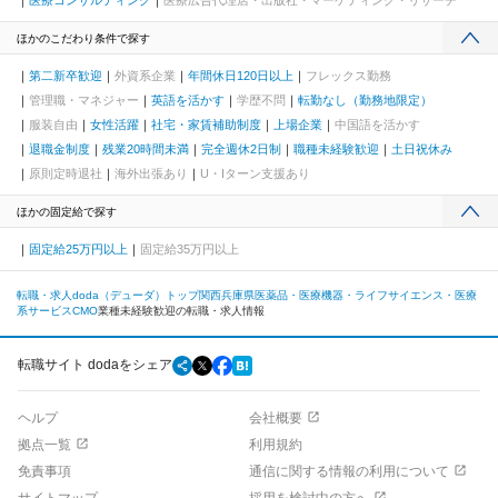
医療コンサルティング
医療広告代理店・出版社・マーケティング・リサーチ
ほかのこだわり条件で探す
第二新卒歓迎
外資系企業
年間休日120日以上
フレックス勤務
管理職・マネジャー
英語を活かす
学歴不問
転勤なし（勤務地限定）
服装自由
女性活躍
社宅・家賃補助制度
上場企業
中国語を活かす
退職金制度
残業20時間未満
完全週休2日制
職種未経験歓迎
土日祝休み
原則定時退社
海外出張あり
U・Iターン支援あり
ほかの固定給で探す
固定給25万円以上
固定給35万円以上
転職・求人doda（デューダ）トップ
関西
兵庫県
医薬品・医療機器・ライフサイエンス・医療
系サービス
CMO
業種未経験歓迎の転職・求人情報
転職サイト dodaをシェア
ヘルプ
会社概要
拠点一覧
利用規約
免責事項
通信に関する情報の利用について