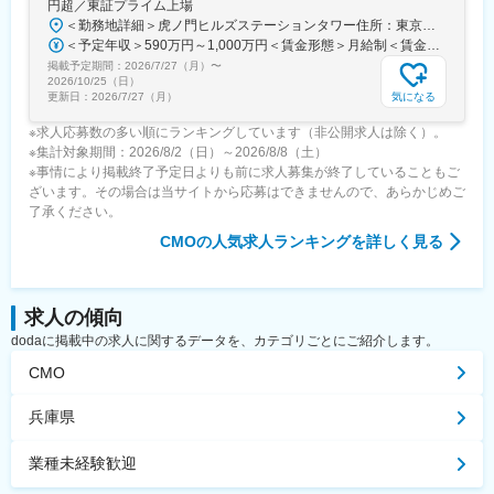
円超／東証プライム上場
＜勤務地詳細＞虎ノ門ヒルズステーションタワー住所：東京都港区虎ノ門２丁目６－１ 虎ノ門ヒルズ ステーションタワー 受動喫煙対策：敷地内喫煙可能場所あり変更の範囲：会社の定める事業所
＜予定年収＞590万円～1,000万円＜賃金形態＞月給制＜賃金内訳＞月額（基本給）：279,000円～534,000円＜月給＞279,000円～534,000円＜昇給有無＞有＜残業手当＞有＜給与補足＞※上記年収はあくまでも目安の金額であり、選考を通じて経験、能力等を考慮し同社規定により決定します。■賞与あり（年2回）■昇給・昇格あり（年1回）■職位：一般職～主任職賃金はあくまでも目安の金額であり、選考を通じて上下する可能性があります。月給(月額)は固定手当を含めた表記です。
掲載予定期間：
2026/7/27（月）
〜
2026/10/25（日）
気になる
更新日：
2026/7/27（月）
※求人応募数の多い順にランキングしています（非公開求人は除く）。
※集計対象期間：2026/8/2（日）～2026/8/8（土）
※事情により掲載終了予定日よりも前に求人募集が終了していることもご
ざいます。その場合は当サイトから応募はできませんので、あらかじめご
了承ください。
CMO
の人気求人ランキングを詳しく見る
求人の傾向
dodaに掲載中の求人に関するデータを、カテゴリごとにご紹介します。
CMO
兵庫県
業種未経験歓迎