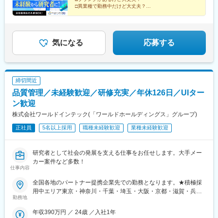
株式会社理研ジェネシス株式会社マテリアルゲート三井化学EMS
□異業種で勤務中だけど大丈夫？
株式会社株式会社エネコート 他＼NEW！エリア制度導入／全国
→給与をもらいながら知識・技術を身につける、【1ヶ
でスキルを伸ばしたい方も、好きな場所で研究をしたい方も、ご
月研修制度】で解決！
希望をお聞かせください！詳細は選考時にご案内いたします。
まずは説明だけ聞いてみたいという方も大歓迎♪
気になる
応募する
締切間近
品質管理／未経験歓迎／研修充実／年休126日／UIター
ン歓迎
株式会社ワールドインテック(「ワールドホールディングス」グループ)
正社員
5名以上採用
職種未経験歓迎
業種未経験歓迎
研究者として社会の発展を支える仕事をお任せします。大手メー
カー案件など多数！
仕事内容
全国各地のパートナー提携企業先での勤務となります。★積極採
用中エリア東京・神奈川・千葉・埼玉・大阪・京都・滋賀・兵
勤務地
庫・愛知・三重・福岡※北海道・沖縄県を除く45都府県に多彩な
プロジェクトを用意。※勤務地は希望を最大限考慮して決定しま
年収390万円 ／ 24歳 ／入社1年
す。※U・Iターン歓迎！住宅補助あり（月6万7000円まで会社補