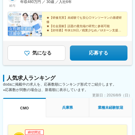
年収480万円 ／ 30歳 ／入社6年
助）＼NEW！エリア制度導入／全国でスキルを伸ばしたい方も、
給与
好きな場所で研究をしたい方も、ご希望をお聞かせください！詳
細は選考時にご案内いたします。【配属先企業の一例】中外製薬
★【研修充実】未経験でも安心◎マンツーマンの基礎研
株式会社中外製薬工業株式会社株式会社明治堺化学工業株式会社
修
★【社会貢献】話題の最先端の研究に参画可能
日本化薬株式会社日東電工株式会社 豊橋事業所ニプロファーマ株
★【好待遇】年休126日／残業少なめ／UIターン支援充
式会社 大舘工場株式会社カネカ株式会社DNPファインケミカル宇
実
都宮株式会社中外医科学研究所東邦チタニウム株式会社高田製薬
★【働きやすさ】産育休取得・復帰実績多数
株式会社株式会社理研ジェネシス株式会社マテリアルゲート三井
★【納得入社】会社説明会・カジュアル面談実施中◎
化学EMS株式会社株式会社エネコート 他
気になる
応募する
人気求人ランキング
dodaに掲載中の求人を、応募数順にランキング形式でご紹介します。
※応募数が同数の場合は、新着順に表示しています。
更新日：
2026/8/9（日）
兵庫県
業種未経験歓迎
CMO
締切間近