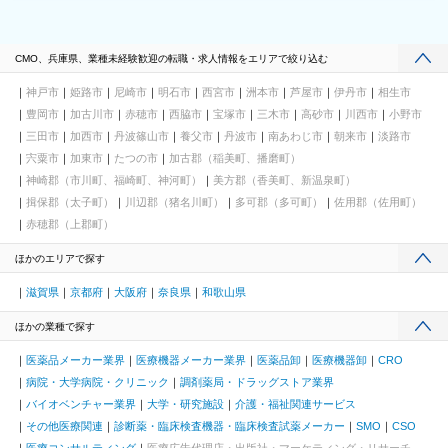
CMO、兵庫県、業種未経験歓迎の転職・求人情報をエリアで絞り込む
神戸市
姫路市
尼崎市
明石市
西宮市
洲本市
芦屋市
伊丹市
相生市
豊岡市
加古川市
赤穂市
西脇市
宝塚市
三木市
高砂市
川西市
小野市
三田市
加西市
丹波篠山市
養父市
丹波市
南あわじ市
朝来市
淡路市
宍粟市
加東市
たつの市
加古郡（稲美町、播磨町）
神崎郡（市川町、福崎町、神河町）
美方郡（香美町、新温泉町）
揖保郡（太子町）
川辺郡（猪名川町）
多可郡（多可町）
佐用郡（佐用町）
赤穂郡（上郡町）
ほかのエリアで探す
滋賀県
京都府
大阪府
奈良県
和歌山県
ほかの業種で探す
医薬品メーカー業界
医療機器メーカー業界
医薬品卸
医療機器卸
CRO
病院・大学病院・クリニック
調剤薬局・ドラッグストア業界
バイオベンチャー業界
大学・研究施設
介護・福祉関連サービス
その他医療関連
診断薬・臨床検査機器・臨床検査試薬メーカー
SMO
CSO