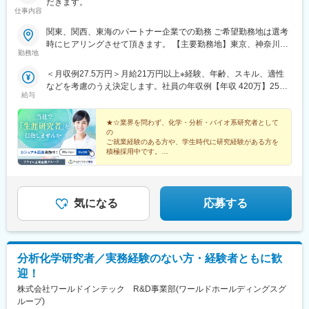
だきます。
仕事内容
関東、関西、東海のパートナー企業での勤務 ご希望勤務地は選考
時にヒアリングさせて頂きます。 【主要勤務地】東京、神奈川、
勤務地
埼玉、千葉、茨城、栃木、群馬、大阪、兵庫、京都、滋賀、静
岡、愛知＼NEW！エリア制度導入／全国でスキルを伸ばしたい方
＜月収例27.5万円＞月給21万円以上※経験、年齢、スキル、適性
も、好きな場所で研究をしたい方も、ご希望をお聞かせくださ
などを考慮のうえ決定します。社員の年収例【年収 420万】25歳
い！詳細は選考時にご案内いたします。
給与
【年収 500万】30歳【年収 600万】35歳【年収 640万】40歳【年
収 750万】56歳
★☆業界を問わず、化学・分析・バイオ系研究者として
の
ご就業経験のある方や、学生時代に研究経験がある方を
積極採用中です。
キャリアアップを目指したい方も、プライベート重視の
方も、
希望する働き方を叶えられる数々の制度をご用意してお
ります。★☆
気になる
応募する
分析化学研究者／実務経験のない方・経験者ともに歓
迎！
株式会社ワールドインテック R&D事業部(ワールドホールディングスグ
ループ)