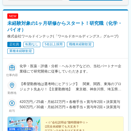
NEW
未経験対象の1ヶ月研修からスタート！研究職（化学・
バイオ）
株式会社ワールドインテック(「ワールドホールディングス」グループ)
正社員
転勤なし
5名以上採用
職種未経験歓迎
業種未経験歓迎
化学・医薬・評価・分析・ヘルスケアなどの、当社パートナー企
業様にて研究開発に従事していただきます。
仕事内容
【希望勤務地は選考時にヒアリング】 関東、関西、東海のプロ
ジェクト先あり！【主要勤務地】 東京都、神奈川県、埼玉県、
勤務地
千葉県、茨城県、栃木県、群馬県、大阪府、兵庫県、京都府、滋
賀県、静岡県、愛知県、三重県、広島県、福岡県※住宅補助あり！
420万円／25歳・月給22万円＋各種手当＋賞与年2回＋決算賞与
（月6万7000円まで会社補助）【配属先一例】中外製薬株式会社
500万円／30歳・月給26万円＋各種手当＋賞与年2回＋決算賞与
中外製薬工業株式会社株式会社明治堺化学工業株式会社日本化薬
給与
株式会社日東電工株式会社 豊橋事業所ニプロファーマ株式会社 大
舘工場株式会社カネカ株式会社DNPファインケミカル宇都宮株式
＜☆"会社説明会"随時開催中☆＞
会社中外医科学研究所東邦チタニウム株式会社高田製薬株式会社
□完全未経験でも大丈夫？
□ブランクがあるけど大丈夫？