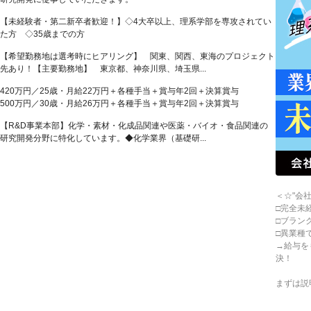
【未経験者・第二新卒者歓迎！】◇4大卒以上、理系学部を専攻されてい
た方 ◇35歳までの方
【希望勤務地は選考時にヒアリング】 関東、関西、東海のプロジェクト
先あり！【主要勤務地】 東京都、神奈川県、埼玉県...
420万円／25歳・月給22万円＋各種手当＋賞与年2回＋決算賞与
500万円／30歳・月給26万円＋各種手当＋賞与年2回＋決算賞与
【R&D事業本部】化学・素材・化成品関連や医薬・バイオ・食品関連の
研究開発分野に特化しています。◆化学業界（基礎研...
＜☆"会
□完全未
□ブラン
□異業種
→給与を
決！
まずは説