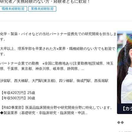
研究者／実務経験のない方・経験者ともに歓迎！
職種未経験歓迎
業種未経験歓迎
化学・製薬・バイオなどの当社パートナー提携先での研究開発を担当しま
す。
大卒以上、理系学部を卒業された方※業界・職種経験のない方でも歓迎で
す。
パートナー企業での勤務 ※全国に勤務地あり[主要勤務地]茨城県、埼玉
県、千葉県、東京都、神奈川県、岐阜県、静岡県、...
汐留駅、西大橋駅、大門駅(東京都)、四ツ橋駅、御成門駅、西長堀駅
【年収420万円】25歳
【年収500万円】30歳
【R&D事業部】医薬品臨床開発分野や研究開発分野に特化しています。
◆製薬業界（基礎研究・非臨床研究・臨床開発・申請...
◆◆