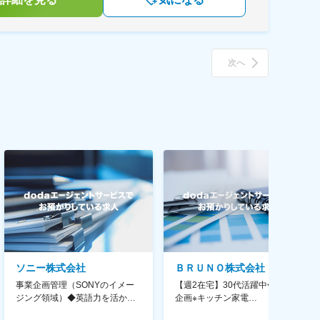
次へ
ソニー株式会社
ＢＲＵＮＯ株式会社
事業企画管理（SONYのイメー
【週2在宅】30代活躍中◆商品
ジング領域）◆英語力を活か
企画※キッチン家電
す/CFO管轄＃SECCFO0027
◆「BRUNO」新商品の企画／企