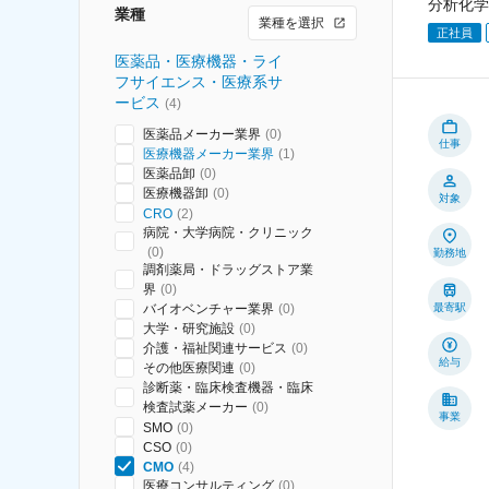
分析化学
業種
業種を選択
正社員
医薬品・医療機器・ライ
フサイエンス・医療系サ
ービス
(
4
)
医薬品メーカー業界
(
0
)
仕事
医療機器メーカー業界
(
1
)
医薬品卸
(
0
)
医療機器卸
(
0
)
対象
CRO
(
2
)
病院・大学病院・クリニック
(
0
)
勤務地
調剤薬局・ドラッグストア業
界
(
0
)
バイオベンチャー業界
(
0
)
最寄駅
大学・研究施設
(
0
)
介護・福祉関連サービス
(
0
)
給与
その他医療関連
(
0
)
診断薬・臨床検査機器・臨床
検査試薬メーカー
(
0
)
事業
SMO
(
0
)
CSO
(
0
)
CMO
(
4
)
医療コンサルティング
(
0
)