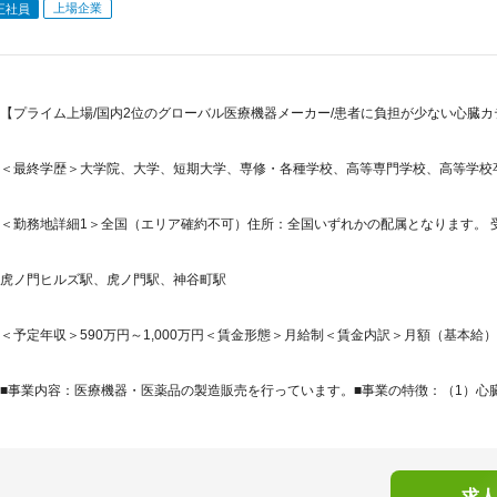
上場企業
正社員
【プライム上場/国内2位のグローバル医療機器メーカー/患者に負担が少ない心臓カ
＜最終学歴＞大学院、大学、短期大学、専修・各種学校、高等専門学校、高等学校
＜勤務地詳細1＞全国（エリア確約不可）住所：全国いずれかの配属となります。 受
虎ノ門ヒルズ駅、虎ノ門駅、神谷町駅
＜予定年収＞590万円～1,000万円＜賃金形態＞月給制＜賃金内訳＞月額（基本給）：279,
■事業内容：医療機器・医薬品の製造販売を行っています。■事業の特徴：（1）心臓
求人