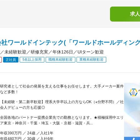
求人
会社ワールドインテック(「ワールドホールディング
／未経験歓迎／研修充実／年休126日／UIターン歓迎
5名以上採用
職種未経験歓迎
業種未経験歓迎
正社員
研究者として社会の発展を支える仕事をお任せします。大手メーカー案件
など多数！
【未経験・第二新卒歓迎】理系大学卒以上の方ならOK（※分野不問）／社
会人デビューの方も応援◎
全国各地のパートナー提携企業先での勤務となります。★積極採用中エリ
ア東京・神奈川・千葉・埼玉・大阪・京都・滋賀・兵...
年収390万円 ／ 24歳 ／入社1年
年収480万円 ／ 30歳 ／入社6年