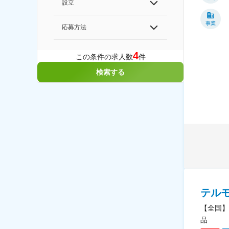
設立
事業
応募方法
4
この条件の求人数
件
検索する
テル
【全国】
品