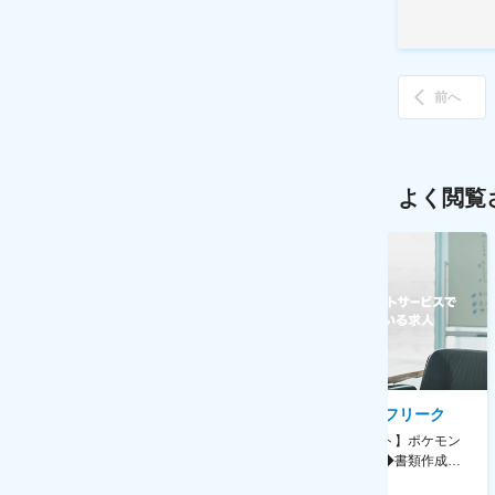
前へ
よく閲覧
AGC株式会社
株式会社ゲームフリーク
【横浜※一般職/転勤なし】庶
【庶務アシスタント】ポケモン
務・事務担当～開発部材の発注
シリーズ開発企業◆書類作成・
やDXに向けたシステム利用等～
データ入力など◆年休126日・