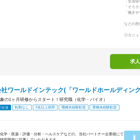
「生涯研
「そろそ
「働きや
などの想
◎カジュ
求人
会社ワールドインテック(「ワールドホールディング
象の1ヶ月研修からスタート！研究職（化学・バイオ）
転勤なし
5名以上採用
職種未経験歓迎
業種未経験歓迎
正社員
化学・医薬・評価・分析・ヘルスケアなどの、当社パートナー企業様にて
研究開発に従事していただきます。