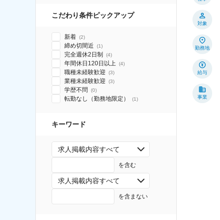
こだわり条件ピックアップ
対象
新着
(
2
)
締め切間近
(
1
)
勤務地
完全週休2日制
(
4
)
年間休日120日以上
(
4
)
職種未経験歓迎
(
3
)
給与
業種未経験歓迎
(
3
)
学歴不問
(
0
)
事業
転勤なし（勤務地限定）
(
1
)
キーワード
求人掲載内容すべて
を含む
求人掲載内容すべて
を含まない