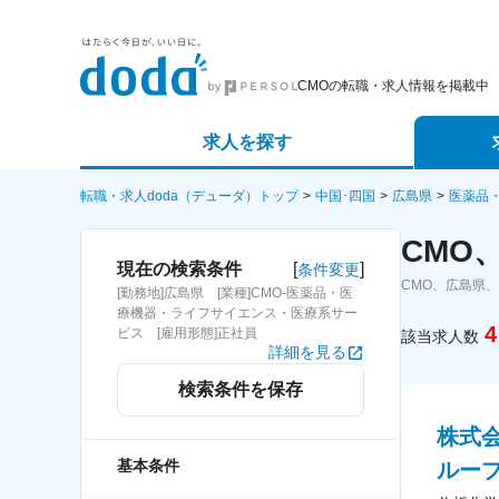
CMOの転職・求人情報を掲載中
求人を探す
詳細条件から探す
エージェ
転職・求人doda（デューダ）トップ
中国･四国
広島県
医薬品
CMO
新着求人から探す
スカウト
[
]
現在の検索条件
条件変更
CMO、広島県
[勤務地]広島県 [業種]CMO-医薬品・医
求人特集から探す
パートナ
療機器・ライフサイエンス・医療系サー
4
ビス [雇用形態]正社員
該当求人数
詳細を見る
検索条件を保存
株式
基本条件
ループ