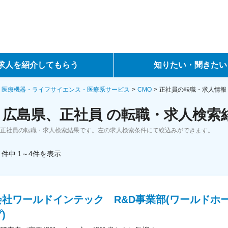
求人を紹介してもらう
知りたい・聞きたい
ントサービス
転職ノウハウ
・医療機器・ライフサイエンス・医療系サービス
CMO
正社員の転職・求人情報
、広島県、正社員 の転職・求人検索
サービス
データで見る転職
、正社員の転職・求人検索結果です。左の求人検索条件にて絞込みができます。
ーエージェントサービス
コラム・インタビュー
件中
1～4
件
を表示
転職Q&A
会社ワールドインテック R&D事業部(ワールドホ
)