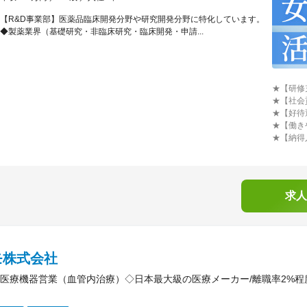
【R&D事業部】医薬品臨床開発分野や研究開発分野に特化しています。
◆製薬業界（基礎研究・非臨床研究・臨床開発・申請...
★【研修
★【社会
★【好待
★【働き
★【納得
求人
モ株式会社
医療機器営業（血管内治療）◇日本最大級の医療メーカー/離職率2%程