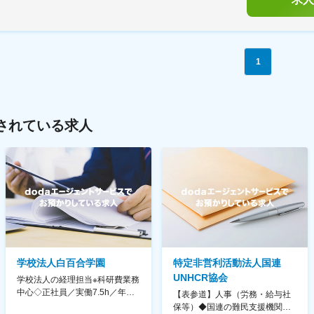
1
されている求人
学校法人白百合学園
特定非営利活動法人国連
UNHCR協会
学校法人の経理担当※科研費業務
中心◇正社員／実働7.5h／年休
【表参道】人事（労務・給与社
130日／1881年創立の伝統女子
保等）◆国連の難民支援機関の