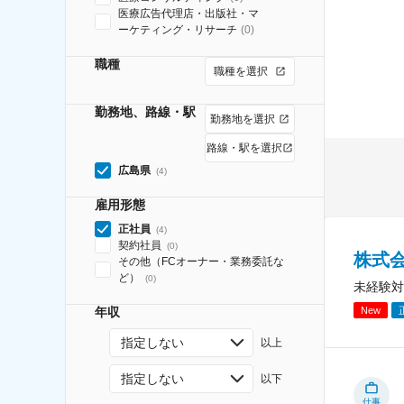
医療広告代理店・出版社・マ
ーケティング・リサーチ
(
0
)
職種
職種を選択
勤務地、路線・駅
勤務地を選択
路線・駅を選択
広島県
(
4
)
雇用形態
正社員
(
4
)
契約社員
(
0
)
株式
その他（FCオーナー・業務委託な
ど）
(
0
)
未経験対
New
年収
指定しない
以上
指定しない
以下
仕事