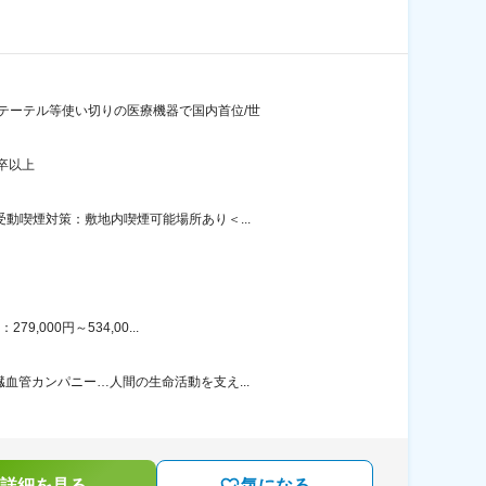
テーテル等使い切りの医療機器で国内首位/世
卒以上
動喫煙対策：敷地内喫煙可能場所あり＜...
000円～534,00...
血管カンパニー…人間の生命活動を支え...
詳細を見る
気になる