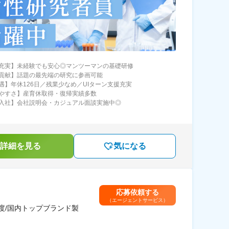
充実】未経験でも安心◎マンツーマンの基礎研修
貢献】話題の最先端の研究に参画可能
遇】年休126日／残業少なめ／UIターン支援充実
やすさ】産育休取得・復帰実績多数
入社】会社説明会・カジュアル面談実施中◎
詳細を見る
気になる
応募依頼する
（エージェントサービス）
度/国内トップブランド製