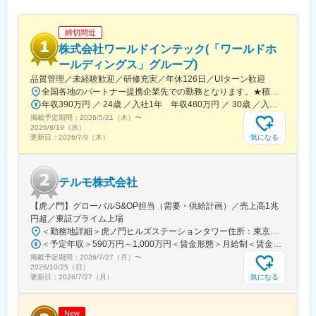
にやさしい治療（低侵襲治療）の発展に貢献しています。
＜製品詳細＞
締切間近
https://www.terumo.co.jp/business/tis
株式会社ワールドインテック(「ワールドホ
■配属エリア：
ールディングス」グループ)
国内支店のいずれかの配属となります。それぞれ在籍拠点をベー
品質管理／未経験歓迎／研修充実／年休126日／UIターン歓迎
スにチームでエリアを担当しています。業務を通じた「感動」と
全国各地のパートナー提携企業先での勤務となります。★積極採用中エリア東京・神奈川・千葉・埼玉・大阪・京都・滋賀・兵庫・愛知・三重・福岡※北海道・沖縄県を除く45都府県に多彩なプロジェクトを用意。※勤務地は希望を最大限考慮して決定します。※U・Iターン歓迎！住宅補助あり（月6万7000円まで会社補助）＼NEW！エリア制度導入／全国でスキルを伸ばしたい方も、好きな場所で研究をしたい方も、ご希望をお聞かせください！詳細は選考時にご案内いたします。【配属先企業の一例】中外製薬株式会社中外製薬工業株式会社株式会社明治堺化学工業株式会社日本化薬株式会社日東電工株式会社 豊橋事業所ニプロファーマ株式会社 大舘工場株式会社カネカ株式会社DNPファインケミカル宇都宮株式会社中外医科学研究所東邦チタニウム株式会社高田製薬株式会社株式会社理研ジェネシス株式会社マテリアルゲート三井化学EMS株式会社株式会社エネコート 他
「成長」を大事にする職場でチーム活動を重視した風土です。
年収390万円 ／ 24歳 ／入社1年 年収480万円 ／ 30歳 ／入社6年
掲載予定期間：
2026/5/21（木）
〜
■担当に関して：
2026/8/19（水）
大学病院などの基幹病院を担当いただきます。
気になる
更新日：
2026/7/9（木）
担当はエリアごとに異なりますが数件～数十件が多いです。
■仕事の魅力：
テルモ株式会社
治療部位や手順に合わせて多様な製品を展開する中で、患者さん
には治療効果とQOLの向上を、ドクターには手技において最大限
【虎ノ門】グローバルS&OP担当（需要・供給計画）／売上高1兆
のパフォーマンスを発揮できる製品を提供することを目指してい
円超／東証プライム上場
ます。中でもMRは製品情報提供のみならず、販売した医療機器が
＜勤務地詳細＞虎ノ門ヒルズステーションタワー住所：東京都港区虎ノ門２丁目６－１ 虎ノ門ヒルズ ステーションタワー 受動喫煙対策：敷地内喫煙可能場所あり変更の範囲：会社の定める事業所
安全に使用されるために研修会を開催しり、使用にあたってのト
＜予定年収＞590万円～1,000万円＜賃金形態＞月給制＜賃金内訳＞月額（基本給）：279,000円～534,000円＜月給＞279,000円～534,000円＜昇給有無＞有＜残業手当＞有＜給与補足＞※上記年収はあくまでも目安の金額であり、選考を通じて経験、能力等を考慮し同社規定により決定します。■賞与あり（年2回）■昇給・昇格あり（年1回）■職位：一般職～主任職賃金はあくまでも目安の金額であり、選考を通じて上下する可能性があります。月給(月額)は固定手当を含めた表記です。
レーニングの機会を提供するなど重要な役割を担っているため、
掲載予定期間：
2026/7/27（月）
〜
やりがいを感じられます。
2026/10/25（日）
気になる
更新日：
2026/7/27（月）
変更の範囲：会社の定める業務
New