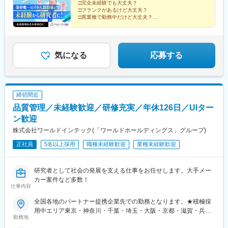
会社中外医科学研究所東邦チタニウム株式会社高田製薬株式会社
□完全未経験でも大丈夫？
□ブランクがあるけど大丈夫？
株式会社理研ジェネシス株式会社マテリアルゲート三井化学EMS
□異業種で勤務中だけど大丈夫？
株式会社株式会社エネコート 他＼NEW！エリア制度導入／全国
→給与をもらいながら知識・技術を身につける、【1ヶ
でスキルを伸ばしたい方も、好きな場所で研究をしたい方も、ご
月研修制度】で解決！
希望をお聞かせください！詳細は選考時にご案内いたします。
まずは説明だけ聞いてみたいという方も大歓迎♪
気になる
応募する
締切間近
品質管理／未経験歓迎／研修充実／年休126日／UIター
ン歓迎
株式会社ワールドインテック(「ワールドホールディングス」グループ)
正社員
5名以上採用
職種未経験歓迎
業種未経験歓迎
研究者として社会の発展を支える仕事をお任せします。大手メー
カー案件など多数！
仕事内容
全国各地のパートナー提携企業先での勤務となります。★積極採
用中エリア東京・神奈川・千葉・埼玉・大阪・京都・滋賀・兵
勤務地
庫・愛知・三重・福岡※北海道・沖縄県を除く45都府県に多彩な