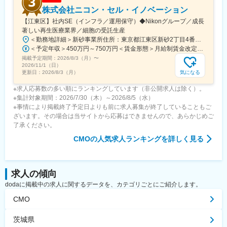
株式会社ニコン・セル・イノベーション
【江東区】社内SE（インフラ／運用保守）◆Nikonグループ／成長
著しい再生医療業界／細胞の受託生産
＜勤務地詳細＞新砂事業所住所：東京都江東区新砂2丁目4番地10号東京グランポートAKB 勤務地最寄駅：JR京葉線／潮見駅受動喫煙対策：屋内全面禁煙変更の範囲：会社の定める事業所
＜予定年収＞450万円～750万円＜賃金形態＞月給制賃金改定あり＜賃金内訳＞月額（基本給）：230,000円～380,000円＜月給＞230,000円～380,000円＜昇給有無＞有＜残業手当＞有＜給与補足＞※経験・能力・現給与等を考慮の上、適宜決定致します。・賞与：年2回（6月、12月）・役職がつく場合には、別途手当が支給されます。(例：課長職5万)賃金はあくまでも目安の金額であり、選考を通じて上下する可能性があります。月給(月額)は固定手当を含めた表記です。
掲載予定期間：
2026/8/3（月）
〜
2026/11/1（日）
気になる
更新日：
2026/8/3（月）
※求人応募数の多い順にランキングしています（非公開求人は除く）。
※集計対象期間：2026/7/30（木）～2026/8/5（水）
※事情により掲載終了予定日よりも前に求人募集が終了していることもご
ざいます。その場合は当サイトから応募はできませんので、あらかじめご
了承ください。
CMO
の人気求人ランキングを詳しく見る
求人の傾向
dodaに掲載中の求人に関するデータを、カテゴリごとにご紹介します。
CMO
茨城県