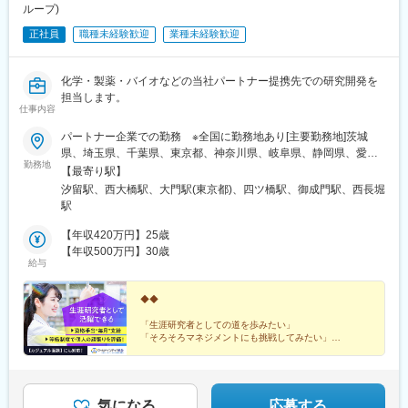
ループ)
正社員
職種未経験歓迎
業種未経験歓迎
化学・製薬・バイオなどの当社パートナー提携先での研究開発を
担当します。
仕事内容
パートナー企業での勤務 ※全国に勤務地あり[主要勤務地]茨城
県、埼玉県、千葉県、東京都、神奈川県、岐阜県、静岡県、愛知
勤務地
県、三重県、滋賀県、京都府、大阪府、兵庫県、広島県、福岡県※
【最寄り駅】
勤務地・配属先企業は、十分に話し合った上で、あなたのご経験
汐留駅、西大橋駅、大門駅(東京都)、四ツ橋駅、御成門駅、西長堀
やご希望を考慮し決定します。＼NEW！エリア制度導入／全国で
駅
スキルを伸ばしたい方も、好きな場所で研究をしたい方も、ご希
望をお聞かせください！詳細は選考時にご案内いたします。
【年収420万円】25歳
【年収500万円】30歳
給与
◆◆
「生涯研究者としての道を歩みたい」
「そろそろマネジメントにも挑戦してみたい」
「働きやすい制度が整っている環境で研究を続けたい」
などの想いを叶えられる各種制度が整っています。
◎カジュアル面談も対応しています。お気軽にご相談く
気になる
応募する