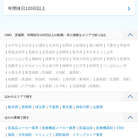
年間休日120日以上
CMO、茨城県、年間休日120日以上の転職・求人情報をエリアで絞り込む
水戸市
日立市
土浦市
古河市
石岡市
結城市
龍ケ崎市
下妻市
常総市
常陸太田市
高萩市
北茨城市
笠間市
取手市
牛久市
つくば市
ひたちなか市
鹿嶋市
潮来市
守谷市
常陸大宮市
那珂市
筑西市
坂東市
稲敷市
かすみがうら市
桜川市
神栖市
行方市
鉾田市
つくばみらい市
小美玉市
東茨城郡（茨城町、大洗町、城里町）
稲敷郡（美浦村、阿見町、河内町）
那珂郡（東海村）
猿島郡（五霞町、境町）
結城郡（八千代町）
久慈郡（大子町）
北相馬郡（利根町）
ほかのエリアで探す
栃木県
群馬県
埼玉県
千葉県
東京都
神奈川県
山梨県
ほかの業種で探す
医薬品メーカー業界
医療機器メーカー業界
医薬品卸
医療機器卸
CRO
病院・大学病院・クリニック
調剤薬局・ドラッグストア業界