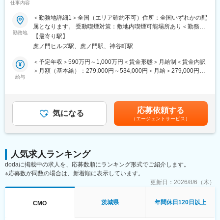
仕事内容
160カ国以上で展開】
＜勤務地詳細1＞全国（エリア確約不可）住所：全国いずれかの配
■メインミッション：
属となります。 受動喫煙対策：敷地内喫煙可能場所あり＜勤務地
担当エリアの病院（主に医師）に対し、当社のインターベンショ
勤務地
詳細2＞虎ノ門ヒルズステーションタワー住所：東京都港区虎ノ門
【最寄り駅】
ナルシステムズ事業（血管内治療）にて扱っている製品を提案し
２丁目６－１ 虎ノ門ヒルズ ステーションタワー 受動喫煙対策：
虎ノ門ヒルズ駅、虎ノ門駅、神谷町駅
ていただきます。
敷地内喫煙可能場所あり変更の範囲：会社の定める事業所（リモ
製品の販売、サービスの提供を通じて医療現場の改題を解決する
ートワーク含む）
＜予定年収＞590万円～1,000万円＜賃金形態＞月給制＜賃金内訳
ことで医療に貢献し、テルモブランドを育成することがミッショ
＞月額（基本給）：279,000円～534,000円＜月給＞279,000円～
ンです。
給与
534,000円＜昇給有無＞有＜残業手当＞有＜給与補足＞※経験、能
力等を考慮し同社規定により決定■営業日当あり■賞与あり（年2
■業務内容：
回）■昇給・昇格あり（年1回）■職位：一般職～主任クラス賃金
・担当製品の販売活動、各種販促イベントの企画運営
はあくまでも目安の金額であり、選考を通じて上下する可能性が
応募依頼する
・製品適正使用のための技術サポート（手術の立会いあり）
気になる
あります。月給(月額)は固定手当を含めた表記です。
（エージェントサービス）
・製品適正使用に必要となる文献・資料・製品関連情報の提供
・販売代理店へのサポート（製品情報の提供・勉強会の主催な
ど）
・各種学会への参加（年数回程度で土日出社があります。）
人気求人ランキング
dodaに掲載中の求人を、応募数順にランキング形式でご紹介します。
■担当製品：
※応募数が同数の場合は、新着順に表示しています。
心臓や下肢の血管の病気に対し、カテーテルを用いて治療する
「バスキュラーインターベンション（血管内カテーテル治療）」
更新日：
2026/8/6（木）
や、血管内の状態を診るための「イメージング（画像診断）」、
肝臓がんの化学療法「インターベンショナルオンコロジー」に関
茨城県
年間休日120日以上
CMO
する製品を展開しています。治療効果の向上と、デバイスを扱う
医師が求める操作性や品質を追求するとともに、患者さんの身体