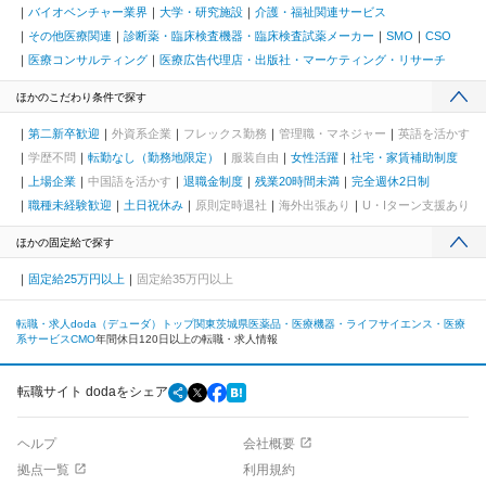
バイオベンチャー業界
大学・研究施設
介護・福祉関連サービス
その他医療関連
診断薬・臨床検査機器・臨床検査試薬メーカー
SMO
CSO
医療コンサルティング
医療広告代理店・出版社・マーケティング・リサーチ
ほかのこだわり条件で探す
第二新卒歓迎
外資系企業
フレックス勤務
管理職・マネジャー
英語を活かす
学歴不問
転勤なし（勤務地限定）
服装自由
女性活躍
社宅・家賃補助制度
上場企業
中国語を活かす
退職金制度
残業20時間未満
完全週休2日制
職種未経験歓迎
土日祝休み
原則定時退社
海外出張あり
U・Iターン支援あり
ほかの固定給で探す
固定給25万円以上
固定給35万円以上
転職・求人doda（デューダ）トップ
関東
茨城県
医薬品・医療機器・ライフサイエンス・医療
系サービス
CMO
年間休日120日以上の転職・求人情報
転職サイト dodaをシェア
ヘルプ
会社概要
拠点一覧
利用規約