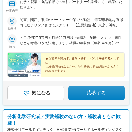
化学・製薬・食品業界での当社パートナー企業様にてご就業いた
だきます。
仕事内容
関東、関西、東海のパートナー企業での勤務 ご希望勤務地は選考
時にヒアリングさせて頂きます。 【主要勤務地】東京、神奈川、
勤務地
埼玉、千葉、茨城、栃木、群馬、大阪、兵庫、京都、滋賀、静
岡、愛知＼NEW！エリア制度導入／全国でスキルを伸ばしたい方
＜月収例27.5万円＞月給21万円以上※経験、年齢、スキル、適性
も、好きな場所で研究をしたい方も、ご希望をお聞かせくださ
などを考慮のうえ決定します。社員の年収例【年収 420万】25歳
い！詳細は選考時にご案内いたします。
給与
【年収 500万】30歳【年収 600万】35歳【年収 640万】40歳【年
収 750万】56歳
★☆業界を問わず、化学・分析・バイオ系研究者として
の
ご就業経験のある方や、学生時代に研究経験がある方を
積極採用中です。
キャリアアップを目指したい方も、プライベート重視の
方も、
希望する働き方を叶えられる数々の制度をご用意してお
ります。★☆
気になる
応募する
分析化学研究者／実務経験のない方・経験者ともに歓
迎！
株式会社ワールドインテック R&D事業部(ワールドホールディングスグ