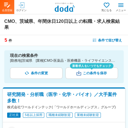
会員登録
ログイン
気になる
メニュー
CMO、茨城県、年間休日120日以上
の転職・求人検索結
果
5
条件で並び替え
件
現在の検索条件
[勤務地]茨城県 [業種]CMO-医薬品・医療機器・ライフサイエンス・医療系サービス [こだわり条件ピックアップ]年間休日120日以上 [詳細条件](休日・働き方)年間休日120日以上
新着求人をいつでもチェック
条件の変更
この条件を保存
研究開発・分析職（医学・化学・バイオ）／大手案件
多数！
株式会社ワールドインテック(「ワールドホールディングス」グループ)
正社員
5名以上採用
職種未経験歓迎
業種未経験歓迎