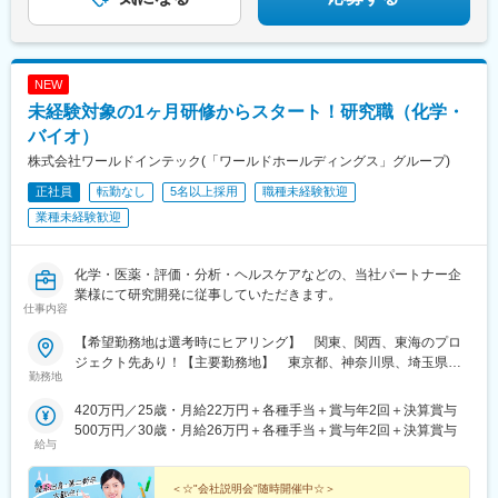
ださい。
NEW
未経験対象の1ヶ月研修からスタート！研究職（化学・
バイオ）
株式会社ワールドインテック(「ワールドホールディングス」グループ)
正社員
転勤なし
5名以上採用
職種未経験歓迎
業種未経験歓迎
化学・医薬・評価・分析・ヘルスケアなどの、当社パートナー企
業様にて研究開発に従事していただきます。
仕事内容
【希望勤務地は選考時にヒアリング】 関東、関西、東海のプロ
ジェクト先あり！【主要勤務地】 東京都、神奈川県、埼玉県、
勤務地
千葉県、茨城県、栃木県、群馬県、大阪府、兵庫県、京都府、滋
賀県、静岡県、愛知県、三重県、広島県、福岡県※住宅補助あり！
420万円／25歳・月給22万円＋各種手当＋賞与年2回＋決算賞与
（月6万7000円まで会社補助）【配属先一例】中外製薬株式会社
500万円／30歳・月給26万円＋各種手当＋賞与年2回＋決算賞与
中外製薬工業株式会社株式会社明治堺化学工業株式会社日本化薬
給与
株式会社日東電工株式会社 豊橋事業所ニプロファーマ株式会社 大
舘工場株式会社カネカ株式会社DNPファインケミカル宇都宮株式
＜☆"会社説明会"随時開催中☆＞