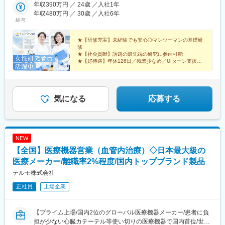
プロジェクトを用意。※勤務地は希望を最大限考慮して決定しま
年収390万円 ／ 24歳 ／入社1年
す。※U・Iターン歓迎！住宅補助あり（月6万7000円まで会社補
年収480万円 ／ 30歳 ／入社6年
助）＼NEW！エリア制度導入／全国でスキルを伸ばしたい方も、
給与
好きな場所で研究をしたい方も、ご希望をお聞かせください！詳
細は選考時にご案内いたします。【配属先企業の一例】中外製薬
★【研修充実】未経験でも安心◎マンツーマンの基礎研
株式会社中外製薬工業株式会社株式会社明治堺化学工業株式会社
修
★【社会貢献】話題の最先端の研究に参画可能
日本化薬株式会社日東電工株式会社 豊橋事業所ニプロファーマ株
★【好待遇】年休126日／残業少なめ／UIターン支援充
式会社 大舘工場株式会社カネカ株式会社DNPファインケミカル宇
実
都宮株式会社中外医科学研究所東邦チタニウム株式会社高田製薬
★【働きやすさ】産育休取得・復帰実績多数
株式会社株式会社理研ジェネシス株式会社マテリアルゲート三井
★【納得入社】会社説明会・カジュアル面談実施中◎
化学EMS株式会社株式会社エネコート 他
気になる
応募する
NEW
【全国】医療機器営業（血管内治療）◇日本最大級の
医療メーカー/離職率2%程度/国内トップブランド製品
テルモ株式会社
正社員
上場企業
【プライム上場/国内2位のグローバル医療機器メーカー/患者に負
担が少ない心臓カテーテル等使い切りの医療機器で国内首位/世界