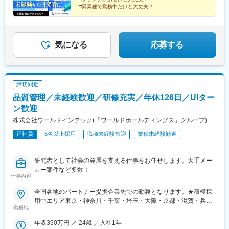
株式会社理研ジェネシス株式会社マテリアルゲート三井化学EMS
□異業種で勤務中だけど大丈夫？
株式会社株式会社エネコート 他＼NEW！エリア制度導入／全国
→給与をもらいながら知識・技術を身につける、【1ヶ
でスキルを伸ばしたい方も、好きな場所で研究をしたい方も、ご
月研修制度】で解決！
希望をお聞かせください！詳細は選考時にご案内いたします。
まずは説明だけ聞いてみたいという方も大歓迎♪
気になる
応募する
締切間近
品質管理／未経験歓迎／研修充実／年休126日／UIター
ン歓迎
株式会社ワールドインテック(「ワールドホールディングス」グループ)
正社員
5名以上採用
職種未経験歓迎
業種未経験歓迎
研究者として社会の発展を支える仕事をお任せします。大手メー
カー案件など多数！
仕事内容
全国各地のパートナー提携企業先での勤務となります。★積極採
用中エリア東京・神奈川・千葉・埼玉・大阪・京都・滋賀・兵
勤務地
庫・愛知・三重・福岡※北海道・沖縄県を除く45都府県に多彩な
プロジェクトを用意。※勤務地は希望を最大限考慮して決定しま
年収390万円 ／ 24歳 ／入社1年
す。※U・Iターン歓迎！住宅補助あり（月6万7000円まで会社補