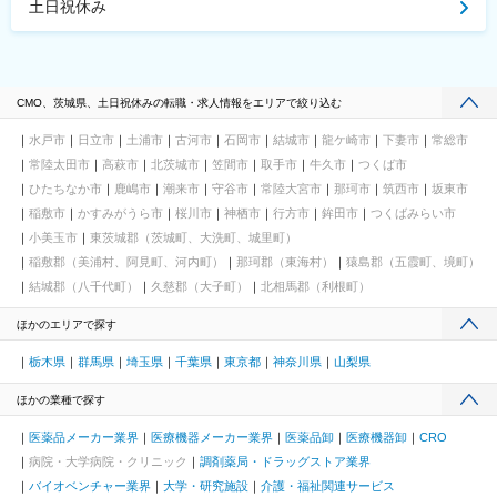
土日祝休み
CMO、茨城県、土日祝休みの転職・求人情報をエリアで絞り込む
水戸市
日立市
土浦市
古河市
石岡市
結城市
龍ケ崎市
下妻市
常総市
常陸太田市
高萩市
北茨城市
笠間市
取手市
牛久市
つくば市
ひたちなか市
鹿嶋市
潮来市
守谷市
常陸大宮市
那珂市
筑西市
坂東市
稲敷市
かすみがうら市
桜川市
神栖市
行方市
鉾田市
つくばみらい市
小美玉市
東茨城郡（茨城町、大洗町、城里町）
稲敷郡（美浦村、阿見町、河内町）
那珂郡（東海村）
猿島郡（五霞町、境町）
結城郡（八千代町）
久慈郡（大子町）
北相馬郡（利根町）
ほかのエリアで探す
栃木県
群馬県
埼玉県
千葉県
東京都
神奈川県
山梨県
ほかの業種で探す
医薬品メーカー業界
医療機器メーカー業界
医薬品卸
医療機器卸
CRO
病院・大学病院・クリニック
調剤薬局・ドラッグストア業界
バイオベンチャー業界
大学・研究施設
介護・福祉関連サービス