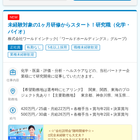
NEW
未経験対象の1ヶ月研修からスタート！研究職（化学・
バイオ）
株式会社ワールドインテック(「ワールドホールディングス」グループ)
正社員
転勤なし
5名以上採用
職種未経験歓迎
業種未経験歓迎
化学・医薬・評価・分析・ヘルスケアなどの、当社パートナー企
業様にて研究開発に従事していただきます。
仕事内容
【希望勤務地は選考時にヒアリング】 関東、関西、東海のプロ
ジェクト先あり！【主要勤務地】 東京都、神奈川県、埼玉県、
勤務地
千葉県、茨城県、栃木県、群馬県、大阪府、兵庫県、京都府、滋
賀県、静岡県、愛知県、三重県、広島県、福岡県※住宅補助あり！
420万円／25歳・月給22万円＋各種手当＋賞与年2回＋決算賞与
（月6万7000円まで会社補助）【配属先一例】中外製薬株式会社
500万円／30歳・月給26万円＋各種手当＋賞与年2回＋決算賞与
中外製薬工業株式会社株式会社明治堺化学工業株式会社日本化薬
給与
株式会社日東電工株式会社 豊橋事業所ニプロファーマ株式会社 大
舘工場株式会社カネカ株式会社DNPファインケミカル宇都宮株式
＜☆"会社説明会"随時開催中☆＞
会社中外医科学研究所東邦チタニウム株式会社高田製薬株式会社
□完全未経験でも大丈夫？
□ブランクがあるけど大丈夫？