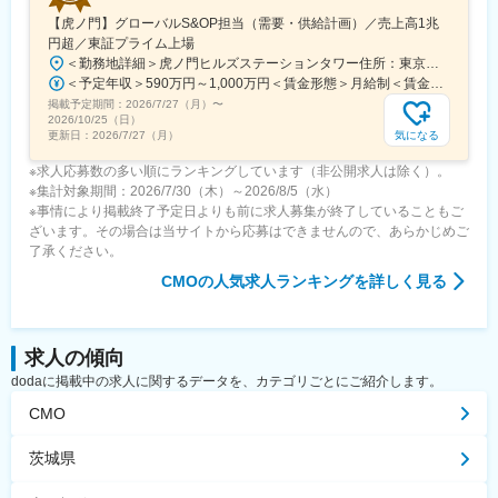
【虎ノ門】グローバルS&OP担当（需要・供給計画）／売上高1兆
円超／東証プライム上場
＜勤務地詳細＞虎ノ門ヒルズステーションタワー住所：東京都港区虎ノ門２丁目６－１ 虎ノ門ヒルズ ステーションタワー 受動喫煙対策：敷地内喫煙可能場所あり変更の範囲：会社の定める事業所
＜予定年収＞590万円～1,000万円＜賃金形態＞月給制＜賃金内訳＞月額（基本給）：279,000円～534,000円＜月給＞279,000円～534,000円＜昇給有無＞有＜残業手当＞有＜給与補足＞※上記年収はあくまでも目安の金額であり、選考を通じて経験、能力等を考慮し同社規定により決定します。■賞与あり（年2回）■昇給・昇格あり（年1回）■職位：一般職～主任職賃金はあくまでも目安の金額であり、選考を通じて上下する可能性があります。月給(月額)は固定手当を含めた表記です。
掲載予定期間：
2026/7/27（月）
〜
2026/10/25（日）
気になる
更新日：
2026/7/27（月）
※求人応募数の多い順にランキングしています（非公開求人は除く）。
※集計対象期間：2026/7/30（木）～2026/8/5（水）
※事情により掲載終了予定日よりも前に求人募集が終了していることもご
ざいます。その場合は当サイトから応募はできませんので、あらかじめご
了承ください。
CMO
の人気求人ランキングを詳しく見る
求人の傾向
dodaに掲載中の求人に関するデータを、カテゴリごとにご紹介します。
CMO
茨城県