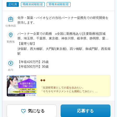
正社員
職種未経験歓迎
業種未経験歓迎
化学・製薬・バイオなどの当社パートナー提携先での研究開発を
担当します。
仕事内容
パートナー企業での勤務 ※全国に勤務地あり[主要勤務地]茨城
県、埼玉県、千葉県、東京都、神奈川県、岐阜県、静岡県、愛知
勤務地
県、三重県、滋賀県、京都府、大阪府、兵庫県、広島県、福岡県※
【最寄り駅】
勤務地・配属先企業は、十分に話し合った上で、あなたのご経験
汐留駅、西大橋駅、大門駅(東京都)、四ツ橋駅、御成門駅、西長堀
やご希望を考慮し決定します。＼NEW！エリア制度導入／全国で
駅
スキルを伸ばしたい方も、好きな場所で研究をしたい方も、ご希
望をお聞かせください！詳細は選考時にご案内いたします。
【年収420万円】25歳
【年収500万円】30歳
給与
◆◆
「生涯研究者としての道を歩みたい」
「そろそろマネジメントにも挑戦してみたい」
「働きやすい制度が整っている環境で研究を続けたい」
などの想いを叶えられる各種制度が整っています。
◎カジュアル面談も対応しています。お気軽にご相談く
気になる
応募する
ださい。