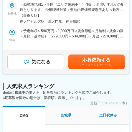
＜勤務地詳細1＞全国（エリア確約不可）住所：全国いずれかの配
■メインミッション：
属となります。 受動喫煙対策：敷地内喫煙可能場所あり＜勤務地
担当エリアの病院（主に医師）に対し、当社のインターベンショ
勤務地
詳細2＞虎ノ門ヒルズステーションタワー住所：東京都港区虎ノ門
【最寄り駅】
ナルシステムズ事業（血管内治療）にて扱っている製品を提案し
２丁目６－１ 虎ノ門ヒルズ ステーションタワー 受動喫煙対策：
虎ノ門ヒルズ駅、虎ノ門駅、神谷町駅
ていただきます。
敷地内喫煙可能場所あり変更の範囲：会社の定める事業所（リモ
製品の販売、サービスの提供を通じて医療現場の改題を解決する
ートワーク含む）
＜予定年収＞590万円～1,000万円＜賃金形態＞月給制＜賃金内訳
ことで医療に貢献し、テルモブランドを育成することがミッショ
＞月額（基本給）：279,000円～534,000円＜月給＞279,000円～
ンです。
給与
534,000円＜昇給有無＞有＜残業手当＞有＜給与補足＞※経験、能
力等を考慮し同社規定により決定■営業日当あり■賞与あり（年2
■業務内容：
回）■昇給・昇格あり（年1回）■職位：一般職～主任クラス賃金
・担当製品の販売活動、各種販促イベントの企画運営
はあくまでも目安の金額であり、選考を通じて上下する可能性が
応募依頼する
・製品適正使用のための技術サポート（手術の立会いあり）
気になる
あります。月給(月額)は固定手当を含めた表記です。
（エージェントサービス）
・製品適正使用に必要となる文献・資料・製品関連情報の提供
・販売代理店へのサポート（製品情報の提供・勉強会の主催な
ど）
・各種学会への参加（年数回程度で土日出社があります。）
人気求人ランキング
dodaに掲載中の求人を、応募数順にランキング形式でご紹介します。
■担当製品：
※応募数が同数の場合は、新着順に表示しています。
心臓や下肢の血管の病気に対し、カテーテルを用いて治療する
「バスキュラーインターベンション（血管内カテーテル治療）」
更新日：
2026/8/6（木）
や、血管内の状態を診るための「イメージング（画像診断）」、
肝臓がんの化学療法「インターベンショナルオンコロジー」に関
茨城県
土日祝休み
CMO
する製品を展開しています。治療効果の向上と、デバイスを扱う
医師が求める操作性や品質を追求するとともに、患者さんの身体
にやさしい治療（低侵襲治療）の発展に貢献しています。