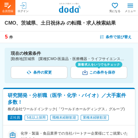
会員登録
ログイン
気になる
メニュー
CMO、茨城県、土日祝休み
の転職・求人検索結果
5
条件で並び替え
件
現在の検索条件
[勤務地]茨城県 [業種]CMO-医薬品・医療機器・ライフサイエンス・医療系サービス [詳細条件](休日・働き方)土日祝休み
新着求人をいつでもチェック
条件の変更
この条件を保存
研究開発・分析職（医学・化学・バイオ）／大手案件
多数！
株式会社ワールドインテック(「ワールドホールディングス」グループ)
正社員
5名以上採用
職種未経験歓迎
業種未経験歓迎
化学・製薬・食品業界での当社パートナー企業様にてご就業いた