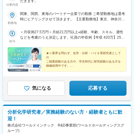
だきます。
仕事内容
関東、関西、東海のパートナー企業での勤務 ご希望勤務地は選考
時にヒアリングさせて頂きます。 【主要勤務地】東京、神奈川、
勤務地
埼玉、千葉、茨城、栃木、群馬、大阪、兵庫、京都、滋賀、静
岡、愛知＼NEW！エリア制度導入／全国でスキルを伸ばしたい方
＜月収例27.5万円＞月給21万円以上※経験、年齢、スキル、適性
も、好きな場所で研究をしたい方も、ご希望をお聞かせくださ
などを考慮のうえ決定します。社員の年収例【年収 420万】25歳
い！詳細は選考時にご案内いたします。
給与
【年収 500万】30歳【年収 600万】35歳【年収 640万】40歳【年
収 750万】56歳
★☆業界を問わず、化学・分析・バイオ系研究者として
の
ご就業経験のある方や、学生時代に研究経験がある方を
積極採用中です。
キャリアアップを目指したい方も、プライベート重視の
方も、
希望する働き方を叶えられる数々の制度をご用意してお
ります。★☆
気になる
応募する
分析化学研究者／実務経験のない方・経験者ともに歓
迎！
株式会社ワールドインテック R&D事業部(ワールドホールディングスグ
ループ)