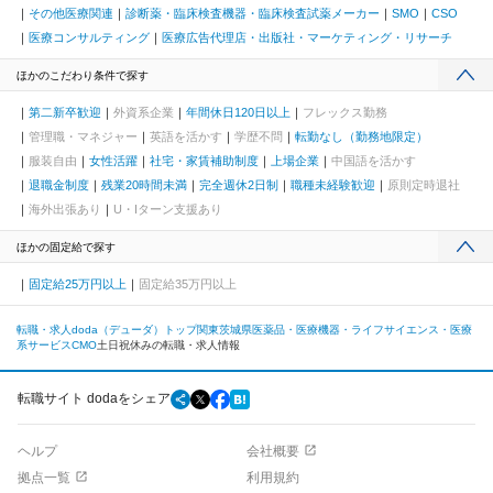
その他医療関連
診断薬・臨床検査機器・臨床検査試薬メーカー
SMO
CSO
医療コンサルティング
医療広告代理店・出版社・マーケティング・リサーチ
ほかのこだわり条件で探す
第二新卒歓迎
外資系企業
年間休日120日以上
フレックス勤務
管理職・マネジャー
英語を活かす
学歴不問
転勤なし（勤務地限定）
服装自由
女性活躍
社宅・家賃補助制度
上場企業
中国語を活かす
退職金制度
残業20時間未満
完全週休2日制
職種未経験歓迎
原則定時退社
海外出張あり
U・Iターン支援あり
ほかの固定給で探す
固定給25万円以上
固定給35万円以上
転職・求人doda（デューダ）トップ
関東
茨城県
医薬品・医療機器・ライフサイエンス・医療
系サービス
CMO
土日祝休みの転職・求人情報
転職サイト dodaをシェア
ヘルプ
会社概要
拠点一覧
利用規約