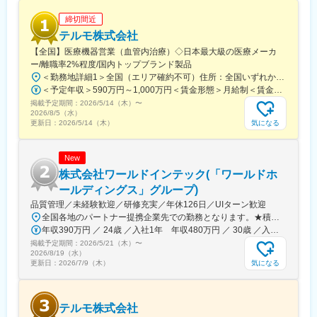
＜製品詳細＞
締切間近
https://www.terumo.co.jp/business/tis
テルモ株式会社
■配属エリア：
【全国】医療機器営業（血管内治療）◇日本最大級の医療メーカ
国内支店のいずれかの配属となります。それぞれ在籍拠点をベー
ー/離職率2%程度/国内トップブランド製品
スにチームでエリアを担当しています。業務を通じた「感動」と
＜勤務地詳細1＞全国（エリア確約不可）住所：全国いずれかの配属となります。 受動喫煙対策：敷地内喫煙可能場所あり＜勤務地詳細2＞虎ノ門ヒルズステーションタワー住所：東京都港区虎ノ門２丁目６－１ 虎ノ門ヒルズ ステーションタワー 受動喫煙対策：敷地内喫煙可能場所あり変更の範囲：会社の定める事業所（リモートワーク含む）
「成長」を大事にする職場でチーム活動を重視した風土です。
＜予定年収＞590万円～1,000万円＜賃金形態＞月給制＜賃金内訳＞月額（基本給）：279,000円～534,000円＜月給＞279,000円～534,000円＜昇給有無＞有＜残業手当＞有＜給与補足＞※経験、能力等を考慮し同社規定により決定■営業日当あり■賞与あり（年2回）■昇給・昇格あり（年1回）■職位：一般職～主任クラス賃金はあくまでも目安の金額であり、選考を通じて上下する可能性があります。月給(月額)は固定手当を含めた表記です。
掲載予定期間：
2026/5/14（木）
〜
■担当に関して：
2026/8/5（水）
大学病院などの基幹病院を担当いただきます。
気になる
更新日：
2026/5/14（木）
担当はエリアごとに異なりますが数件～数十件が多いです。
New
■仕事の魅力：
治療部位や手順に合わせて多様な製品を展開する中で、患者さん
株式会社ワールドインテック(「ワールドホ
には治療効果とQOLの向上を、ドクターには手技において最大限
ールディングス」グループ)
のパフォーマンスを発揮できる製品を提供することを目指してい
品質管理／未経験歓迎／研修充実／年休126日／UIターン歓迎
ます。中でもMRは製品情報提供のみならず、販売した医療機器が
全国各地のパートナー提携企業先での勤務となります。★積極採用中エリア東京・神奈川・千葉・埼玉・大阪・京都・滋賀・兵庫・愛知・三重・福岡※北海道・沖縄県を除く45都府県に多彩なプロジェクトを用意。※勤務地は希望を最大限考慮して決定します。※U・Iターン歓迎！住宅補助あり（月6万7000円まで会社補助）＼NEW！エリア制度導入／全国でスキルを伸ばしたい方も、好きな場所で研究をしたい方も、ご希望をお聞かせください！詳細は選考時にご案内いたします。【配属先企業の一例】中外製薬株式会社中外製薬工業株式会社株式会社明治堺化学工業株式会社日本化薬株式会社日東電工株式会社 豊橋事業所ニプロファーマ株式会社 大舘工場株式会社カネカ株式会社DNPファインケミカル宇都宮株式会社中外医科学研究所東邦チタニウム株式会社高田製薬株式会社株式会社理研ジェネシス株式会社マテリアルゲート三井化学EMS株式会社株式会社エネコート 他
安全に使用されるために研修会を開催しり、使用にあたってのト
年収390万円 ／ 24歳 ／入社1年 年収480万円 ／ 30歳 ／入社6年
レーニングの機会を提供するなど重要な役割を担っているため、
掲載予定期間：
2026/5/21（木）
〜
やりがいを感じられます。
2026/8/19（水）
気になる
更新日：
2026/7/9（木）
変更の範囲：会社の定める業務
テルモ株式会社