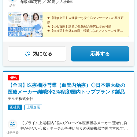
年収480万円 ／ 30歳 ／入社6年
助）＼NEW！エリア制度導入／全国でスキルを伸ばしたい方も、
給与
好きな場所で研究をしたい方も、ご希望をお聞かせください！詳
細は選考時にご案内いたします。【配属先企業の一例】中外製薬
★【研修充実】未経験でも安心◎マンツーマンの基礎研
株式会社中外製薬工業株式会社株式会社明治堺化学工業株式会社
修
★【社会貢献】話題の最先端の研究に参画可能
日本化薬株式会社日東電工株式会社 豊橋事業所ニプロファーマ株
★【好待遇】年休126日／残業少なめ／UIターン支援充
式会社 大舘工場株式会社カネカ株式会社DNPファインケミカル宇
実
都宮株式会社中外医科学研究所東邦チタニウム株式会社高田製薬
★【働きやすさ】産育休取得・復帰実績多数
株式会社株式会社理研ジェネシス株式会社マテリアルゲート三井
★【納得入社】会社説明会・カジュアル面談実施中◎
化学EMS株式会社株式会社エネコート 他
気になる
応募する
NEW
【全国】医療機器営業（血管内治療）◇日本最大級の
医療メーカー/離職率2%程度/国内トップブランド製品
テルモ株式会社
正社員
上場企業
【プライム上場/国内2位のグローバル医療機器メーカー/患者に負
担が少ない心臓カテーテル等使い切りの医療機器で国内首位/世界
仕事内容
160カ国以上で展開】