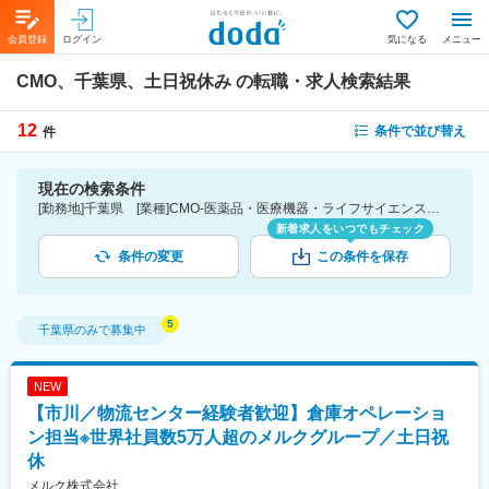
会員登録
ログイン
気になる
メニュー
CMO、千葉県、土日祝休み
の転職・求人検索結果
12
条件で並び替え
件
現在の検索条件
[勤務地]千葉県 [業種]CMO-医薬品・医療機器・ライフサイエンス・医療系サービス [詳細条件](休日・働き方)土日祝休み
新着求人をいつでもチェック
条件の変更
この条件を保存
千葉県
のみで募集中
NEW
【市川／物流センター経験者歓迎】倉庫オペレーショ
ン担当※世界社員数5万人超のメルクグループ／土日祝
休
メルク株式会社