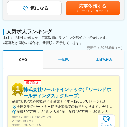
・担当製品の販売活動、各種販促イベントの企画運営
はあくまでも目安の金額であり、選考を通じて上下する可能性が
応募依頼する
・製品適正使用のための技術サポート（手術の立会いあり）
気になる
あります。月給(月額)は固定手当を含めた表記です。
（エージェントサービス）
・製品適正使用に必要となる文献・資料・製品関連情報の提供
・販売代理店へのサポート（製品情報の提供・勉強会の主催な
ど）
・各種学会への参加（年数回程度で土日出社があります。）
人気求人ランキング
dodaに掲載中の求人を、応募数順にランキング形式でご紹介します。
■担当製品：
※応募数が同数の場合は、新着順に表示しています。
心臓や下肢の血管の病気に対し、カテーテルを用いて治療する
「バスキュラーインターベンション（血管内カテーテル治療）」
更新日：
2026/8/8（土）
や、血管内の状態を診るための「イメージング（画像診断）」、
肝臓がんの化学療法「インターベンショナルオンコロジー」に関
千葉県
土日祝休み
CMO
する製品を展開しています。治療効果の向上と、デバイスを扱う
医師が求める操作性や品質を追求するとともに、患者さんの身体
にやさしい治療（低侵襲治療）の発展に貢献しています。
＜製品詳細＞
締切間近
https://www.terumo.co.jp/business/tis
株式会社ワールドインテック(「ワールドホ
■配属エリア：
ールディングス」グループ)
国内支店のいずれかの配属となります。それぞれ在籍拠点をベー
品質管理／未経験歓迎／研修充実／年休126日／UIターン歓迎
スにチームでエリアを担当しています。業務を通じた「感動」と
全国各地のパートナー提携企業先での勤務となります。★積極採用中エリア東京・神奈川・千葉・埼玉・大阪・京都・滋賀・兵庫・愛知・三重・福岡※北海道・沖縄県を除く45都府県に多彩なプロジェクトを用意。※勤務地は希望を最大限考慮して決定します。※U・Iターン歓迎！住宅補助あり（月6万7000円まで会社補助）＼NEW！エリア制度導入／全国でスキルを伸ばしたい方も、好きな場所で研究をしたい方も、ご希望をお聞かせください！詳細は選考時にご案内いたします。【配属先企業の一例】中外製薬株式会社中外製薬工業株式会社株式会社明治堺化学工業株式会社日本化薬株式会社日東電工株式会社 豊橋事業所ニプロファーマ株式会社 大舘工場株式会社カネカ株式会社DNPファインケミカル宇都宮株式会社中外医科学研究所東邦チタニウム株式会社高田製薬株式会社株式会社理研ジェネシス株式会社マテリアルゲート三井化学EMS株式会社株式会社エネコート 他
「成長」を大事にする職場でチーム活動を重視した風土です。
年収390万円 ／ 24歳 ／入社1年 年収480万円 ／ 30歳 ／入社6年
掲載予定期間：
2026/5/21（木）
〜
■担当に関して：
2026/8/19（水）
大学病院などの基幹病院を担当いただきます。
気になる
更新日：
2026/7/9（木）