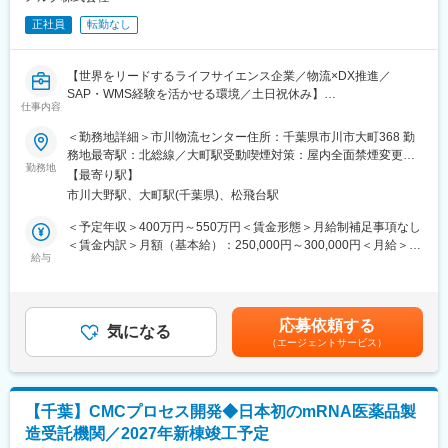
正社員
転勤なし
【世界をリードするライフサイエンス企業／物流×DX推進／
SAP・WMS経験を活かせる環境／土日祝休み】
仕事内容
■求人概要：
＜勤務地詳細＞市川物流センター住所：千葉県市川市大町368 勤
メルク ライフサイエンス事業において、研究機関や大学、製薬企
務地最寄駅：北総線／大町駅受動喫煙対策：屋内全面禁煙変更の
業などへ供給する試薬・化学品の物流オペレーション業務を担当
勤務地
範囲：会社の定める事業所
【最寄り駅】
いただきます。
市川大野駅、大町駅(千葉県)、松飛台駅
単なる倉庫事務ではなく、SAP/WMSを活用した入出庫管理や在庫
管理、関係部署との調整業務に加え、業務改善やDX推進にも携わ
＜予定年収＞400万円～550万円＜賃金形態＞月給制補足事項なし
るポジションです。
＜賃金内訳＞月額（基本給）：250,000円～300,000円＜月給＞
物流品質と生産性の向上を担いながら、安定した製品供給を支え
給与
250,000円～300,000円＜昇給有無＞有＜残業手当＞有＜給与補足
るサプライチェーンの中核メンバーとしてご活躍いただきます。
＞経験・年齢・前給与を考慮の上、決定します。■昇給：年1回■
賞与：年2回（夏・冬）＋パフォーマンスボーナス賃金はあくまで
■業務内容：
も目安の金額であり、選考を通じて上下する可能性があります。
応募依頼する
・SAP/WMSを利用した入出庫業務および在庫管理業務
気になる
月給(月額)は固定手当を含めた表記です。
（エージェントサービス）
・日々の出荷・入荷を円滑に進めるためのデータ管理、帳票作
成、各種手配業務
・コマーシャルチームやカスタマーサービス部門との連携、問い
合わせ対応
【千葉】CMCプロセス開発◆日本初のmRNA医薬品製
・物流委託先や関連部署との各種調整業務
造受託機関／2027年新棟竣工予定
・物流オペレーションにおける品質・生産性向上に向けた改善活