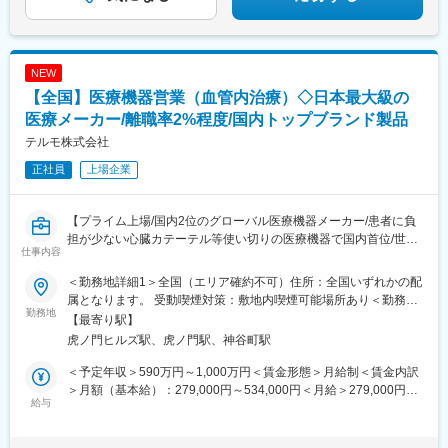
NEW
【全国】医療機器営業（血管内治療）◇日本最大級の
医療メーカー/離職率2%程度/国内トップブランド製品
テルモ株式会社
正社員
上場企業
【プライム上場/国内2位のグローバル医療機器メーカー/患者に負
担が少ない心臓カテーテル等使い切りの医療機器で国内首位/世界
仕事内容
160カ国以上で展開】
＜勤務地詳細1＞全国（エリア確約不可）住所：全国いずれかの配
■メインミッション：
属となります。 受動喫煙対策：敷地内喫煙可能場所あり＜勤務地
担当エリアの病院（主に医師）に対し、当社のインターベンショ
勤務地
詳細2＞虎ノ門ヒルズステーションタワー住所：東京都港区虎ノ門
【最寄り駅】
ナルシステムズ事業（血管内治療）にて扱っている製品を提案し
２丁目６－１ 虎ノ門ヒルズ ステーションタワー 受動喫煙対策：
虎ノ門ヒルズ駅、虎ノ門駅、神谷町駅
ていただきます。
敷地内喫煙可能場所あり変更の範囲：会社の定める事業所（リモ
製品の販売、サービスの提供を通じて医療現場の改題を解決する
ートワーク含む）
＜予定年収＞590万円～1,000万円＜賃金形態＞月給制＜賃金内訳
ことで医療に貢献し、テルモブランドを育成することがミッショ
＞月額（基本給）：279,000円～534,000円＜月給＞279,000円～
ンです。
給与
534,000円＜昇給有無＞有＜残業手当＞有＜給与補足＞※経験、能
力等を考慮し同社規定により決定■営業日当あり■賞与あり（年2
■業務内容：
回）■昇給・昇格あり（年1回）■職位：一般職～主任クラス賃金