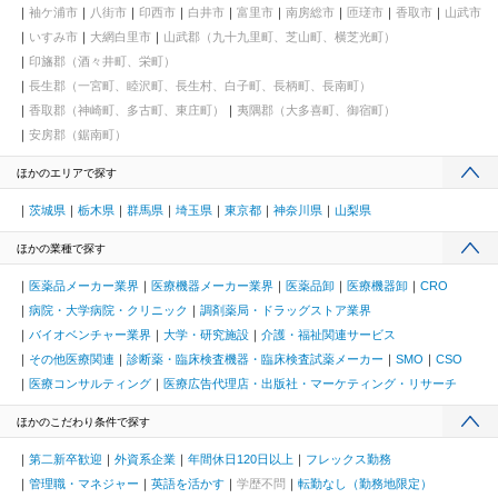
袖ケ浦市
八街市
印西市
白井市
富里市
南房総市
匝瑳市
香取市
山武市
いすみ市
大網白里市
山武郡（九十九里町、芝山町、横芝光町）
印旛郡（酒々井町、栄町）
長生郡（一宮町、睦沢町、長生村、白子町、長柄町、長南町）
香取郡（神崎町、多古町、東庄町）
夷隅郡（大多喜町、御宿町）
安房郡（鋸南町）
ほかのエリアで探す
茨城県
栃木県
群馬県
埼玉県
東京都
神奈川県
山梨県
ほかの業種で探す
医薬品メーカー業界
医療機器メーカー業界
医薬品卸
医療機器卸
CRO
病院・大学病院・クリニック
調剤薬局・ドラッグストア業界
バイオベンチャー業界
大学・研究施設
介護・福祉関連サービス
その他医療関連
診断薬・臨床検査機器・臨床検査試薬メーカー
SMO
CSO
医療コンサルティング
医療広告代理店・出版社・マーケティング・リサーチ
ほかのこだわり条件で探す
第二新卒歓迎
外資系企業
年間休日120日以上
フレックス勤務
管理職・マネジャー
英語を活かす
学歴不問
転勤なし（勤務地限定）