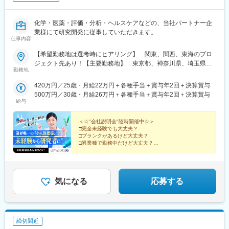
化学・医薬・評価・分析・ヘルスケアなどの、当社パートナー企
業様にて研究開発に従事していただきます。
仕事内容
【希望勤務地は選考時にヒアリング】 関東、関西、東海のプロ
ジェクト先あり！【主要勤務地】 東京都、神奈川県、埼玉県、
勤務地
千葉県、茨城県、栃木県、群馬県、大阪府、兵庫県、京都府、滋
賀県、静岡県、愛知県、三重県、広島県、福岡県※住宅補助あり！
420万円／25歳・月給22万円＋各種手当＋賞与年2回＋決算賞与
（月6万7000円まで会社補助）【配属先一例】中外製薬株式会社
500万円／30歳・月給26万円＋各種手当＋賞与年2回＋決算賞与
中外製薬工業株式会社株式会社明治堺化学工業株式会社日本化薬
給与
株式会社日東電工株式会社 豊橋事業所ニプロファーマ株式会社 大
舘工場株式会社カネカ株式会社DNPファインケミカル宇都宮株式
＜☆"会社説明会"随時開催中☆＞
会社中外医科学研究所東邦チタニウム株式会社高田製薬株式会社
□完全未経験でも大丈夫？
□ブランクがあるけど大丈夫？
株式会社理研ジェネシス株式会社マテリアルゲート三井化学EMS
□異業種で勤務中だけど大丈夫？
株式会社株式会社エネコート 他＼NEW！エリア制度導入／全国
→給与をもらいながら知識・技術を身につける、【1ヶ
でスキルを伸ばしたい方も、好きな場所で研究をしたい方も、ご
月研修制度】で解決！
希望をお聞かせください！詳細は選考時にご案内いたします。
まずは説明だけ聞いてみたいという方も大歓迎♪
気になる
応募する
締切間近