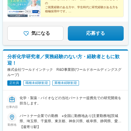
の
ご就業経験のある方や、学生時代に研究経験がある方を
積極採用中です。
キャリアアップを目指したい方も、プライベート重視の
方も、
希望する働き方を叶えられる数々の制度をご用意してお
ります。★☆
気になる
応募する
分析化学研究者／実務経験のない方・経験者ともに歓
迎！
株式会社ワールドインテック R&D事業部(ワールドホールディングスグ
ループ)
正社員
職種未経験歓迎
業種未経験歓迎
化学・製薬・バイオなどの当社パートナー提携先での研究開発を
担当します。
仕事内容
パートナー企業での勤務 ※全国に勤務地あり[主要勤務地]茨城
県、埼玉県、千葉県、東京都、神奈川県、岐阜県、静岡県、愛知
勤務地
県、三重県、滋賀県、京都府、大阪府、兵庫県、広島県、福岡県※
【最寄り駅】