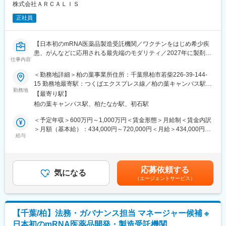
動
株式会社ＡＲＣＡＬＩＳ
・出荷遅延、在庫差異、システムトラブルなどイレギュラー案件
正社員
への対応
・日次、週次、月次レポートの作成および関係者への報告
・物流業務の標準化、手順書整備および運用改善
【日本初のmRNA医薬品製造受託機関／ワクチンをはじめ希少疾
・Excelマクロやデジタルツールを活用した業務効率化・自動化推
患、がんなどに応用される最先端のモダリティ／2027年に製剤工
進
仕事内容
場の竣工予定／土日祝休み／フルフレックス】
・海外拠点を含む関係者とのコミュニケーションおよび連携
■業務内容：
＜勤務地詳細＞柏の葉事業所住所：千葉県柏市若柴226-39-144-
mRNA製品の製造および製造方法・試験方法の開発並びに技術移
15 勤務地最寄駅：つくばエクスプレス線／柏の葉キャンパス駅受
■組織体制
管等の業務全般を担っていただきます。
勤務地
動喫煙対策：屋内全面禁煙変更の範囲：会社の定める事業所
市川ディストリビューションセンターに所属し、倉庫オペレーシ
【最寄り駅】
※これまでのご経験に合わせてご担当いただきます。
ョンチームの一員として業務を担当いただきます。
柏の葉キャンパス駅、柏たなか駅、初石駅
◆原薬開発（製造）チーム
ビジネスプロセスセンターマネージャーや倉庫オペレーションリ
・技術移管および製造・製剤技術再現
＜予定年収＞600万円～1,000万円＜賃金形態＞月給制＜賃金内訳
ーダーと連携しながら、物流品質の向上と安定供給の実現を目指
・創薬支援事業における成果物の製造および品質試験レポートの
＞月額（基本給）：434,000円～720,000円＜月給＞434,000円～
します。
提供（必要に応じて製造方法の開発）
給与
720,000円＜昇給有無＞有＜残業手当＞有＜給与補足＞※経験等に
チームワークを重視する一方で、自ら課題を発見し改善を推進す
・南相馬工場製造部門への技術移転を遂行する
応じて現年収含め当社規定により決定■賞与：年2回（7月・12
る主体性も期待されています。
◆製剤チーム
月）賃金はあくまでも目安の金額であり、選考を通じて上下する
・製剤処方設計（剤型、施栓系、充填、凍結乾燥の検討、評価）
可能性があります。月給(月額)は固定手当を含めた表記です。
■キャリアパス
応募依頼する
・製剤処方設計（剤型、施栓系、充填、凍結乾燥の検討、評価）
気になる
物流オペレーションの専門性を高めながら、
（エージェントサービス）
・LNP調製、バルク調製、充填、凍結乾燥、検査、包装を含む製
・サプライチェーンマネジメント
剤工程のプロセス設計
・物流改善／リーンシックスシグマ
・技術移管および製造・製剤技術再現
・DX推進
・南相馬工場設計に向けた技術評価（2026年製剤化工場竣工）
・グローバルプロジェクト参画
【千葉/柏】法務・ガバナンス担当 マネージャー候補 ※
◆各チーム共通
など幅広いキャリア形成が可能です。
日本初のmRNA医薬品開発・製造受託機関
・製造販売承認申請用データ取得およびCTD作成業務