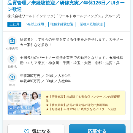
品質管理／未経験歓迎／研修充実／年休126日／UIター
ン歓迎
株式会社ワールドインテック(「ワールドホールディングス」グループ)
正社員
5名以上採用
職種未経験歓迎
業種未経験歓迎
研究者として社会の発展を支える仕事をお任せします。大手メー
カー案件など多数！
仕事内容
全国各地のパートナー提携企業先での勤務となります。★積極採
用中エリア東京・神奈川・千葉・埼玉・大阪・京都・滋賀・兵
勤務地
庫・愛知・三重・福岡※北海道・沖縄県を除く45都府県に多彩な
プロジェクトを用意。※勤務地は希望を最大限考慮して決定しま
年収390万円 ／ 24歳 ／入社1年
す。※U・Iターン歓迎！住宅補助あり（月6万7000円まで会社補
年収480万円 ／ 30歳 ／入社6年
助）＼NEW！エリア制度導入／全国でスキルを伸ばしたい方も、
給与
好きな場所で研究をしたい方も、ご希望をお聞かせください！詳
細は選考時にご案内いたします。【配属先企業の一例】中外製薬
★【研修充実】未経験でも安心◎マンツーマンの基礎研
株式会社中外製薬工業株式会社株式会社明治堺化学工業株式会社
修
★【社会貢献】話題の最先端の研究に参画可能
日本化薬株式会社日東電工株式会社 豊橋事業所ニプロファーマ株
★【好待遇】年休126日／残業少なめ／UIターン支援充
式会社 大舘工場株式会社カネカ株式会社DNPファインケミカル宇
実
都宮株式会社中外医科学研究所東邦チタニウム株式会社高田製薬
★【働きやすさ】産育休取得・復帰実績多数
株式会社株式会社理研ジェネシス株式会社マテリアルゲート三井
★【納得入社】会社説明会・カジュアル面談実施中◎
化学EMS株式会社株式会社エネコート 他
気になる
応募する