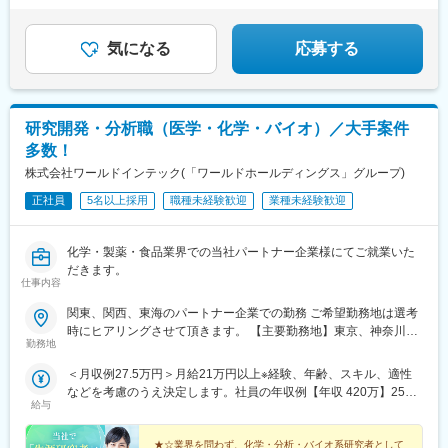
気になる
応募する
研究開発・分析職（医学・化学・バイオ）／大手案件
多数！
株式会社ワールドインテック(「ワールドホールディングス」グループ)
正社員
5名以上採用
職種未経験歓迎
業種未経験歓迎
化学・製薬・食品業界での当社パートナー企業様にてご就業いた
だきます。
仕事内容
関東、関西、東海のパートナー企業での勤務 ご希望勤務地は選考
時にヒアリングさせて頂きます。 【主要勤務地】東京、神奈川、
勤務地
埼玉、千葉、茨城、栃木、群馬、大阪、兵庫、京都、滋賀、静
岡、愛知＼NEW！エリア制度導入／全国でスキルを伸ばしたい方
＜月収例27.5万円＞月給21万円以上※経験、年齢、スキル、適性
も、好きな場所で研究をしたい方も、ご希望をお聞かせくださ
などを考慮のうえ決定します。社員の年収例【年収 420万】25歳
い！詳細は選考時にご案内いたします。
給与
【年収 500万】30歳【年収 600万】35歳【年収 640万】40歳【年
収 750万】56歳
★☆業界を問わず、化学・分析・バイオ系研究者として