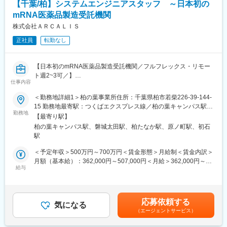
【千葉/柏】システムエンジニアスタッフ ～日本初の
ルス感染症をきっかけに実用化された新しいモダリティですが、
mRNA医薬品製造受託機関
感染症分野だけでなく、希少疾患、がん、再生医療やゲノム編集
医療への応用まで幅広い用途での医薬品、ワクチンを狙った研究
株式会社ＡＲＣＡＬＩＳ
開発がスタートしています。
正社員
転勤なし
■南相馬事業所（本社）について
「mRNA医薬品を、福島から世界へ」を合言葉に、最大で年間約
【日本初のmRNA医薬品製造受託機関／フルフレックス・リモー
10億回分の接種量に相当するmRNAワクチンの原薬を製造できる
ト週2~3可／】
医薬品工場です。製造技術開発施設も竣工予定であり、mRNA医
仕事内容
社内インフラ検討・システム導入・運用・保守等の業務全般を担
薬品の開発から生産までを一気通貫で支援する体制の整備を目指
っていただきます。システムエンジニアとして、想定している業
＜勤務地詳細1＞柏の葉事業所住所：千葉県柏市若柴226-39-144-
しています。
務内容は以下の通りです。将来の管理職候補での募集となりま
15 勤務地最寄駅：つくばエクスプレス線／柏の葉キャンパス駅受
マイカー通勤が可能であり、借り上げ社宅制度や男性も含めた育
す。
勤務地
動喫煙対策：屋内全面禁煙＜勤務地詳細2＞本社住所：福島県南相
児休暇制度など、福利厚生も充実しています。
【最寄り駅】
■業務内容
馬市原町区下太田字川内迫320-20 勤務地最寄駅：常磐線／原ノ町
柏の葉キャンパス駅、磐城太田駅、柏たなか駅、原ノ町駅、初石
・要件定義
駅受動喫煙対策：屋内全面禁煙変更の範囲：会社の定める事業所
■当社について
駅
・社内システム（ERP、MES、LIMS）導入プロジェクトメンバー
当社は日本初のmRNA医薬品の開発・製造を受託する機関
として参画
＜予定年収＞500万円～700万円＜賃金形態＞月給制＜賃金内訳＞
（CDMO）です。COVID-19を含む次世代mRNAワクチンの製造
・各業務システムの導入支援
月額（基本給）：362,000円～507,000円＜月給＞362,000円～
施設を建設しています。
・ネットワークの設計構築、運用、保守
給与
507,000円＜昇給有無＞有＜残業手当＞有＜給与補足＞※経験等に
「世界初の統合型mRNA医薬品CDMO事業者として」mRNA医薬
・ハードウェアの調達、設定、運用、保守
応じて現年収含め当社規定により決定■賞与：年2回（7月・12
品の原薬製造と製剤製造の両方を手掛ける世界初の統合型mRNA
・OSの設定、運用、保守
月）賃金はあくまでも目安の金額であり、選考を通じて上下する
医薬品CDMOを目指しています。
・ミドルウェアの設定、構築、運用、保守
可能性があります。月給(月額)は固定手当を含めた表記です。
応募依頼する
・各種障害対応
気になる
変更の範囲：会社の定める業務
（エージェントサービス）
■仕事の魅力：