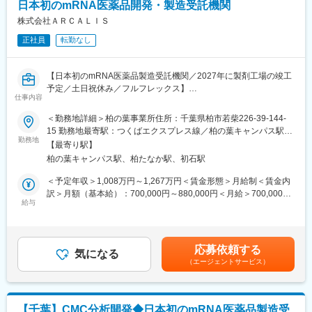
日本初のmRNA医薬品開発・製造受託機関
・株主総会、取締役会、経営会議に関わる法務的サポートおよび
必要に応じた資料レビュー、議案作成支援
株式会社ＡＲＣＡＬＩＳ
◆ 管理職候補としての役割
正社員
転勤なし
・チームメンバーの育成・指導 ・総務・法務領域の業務プロセ
ス改善 ・組織横断プロジェクトの推進
【日本初のmRNA医薬品製造受託機関／2027年に製剤工場の竣工
■配属部署：総務部 （上司：総務部 ヘッド）
予定／土日祝休み／フルフレックス】
■職位想定：非管理職
仕事内容
当社では、2021年5月より柏の葉CMCプロセス開発部の立ち上げ
■ポジションの魅力
とArcturus社からの技術移管業務を開始している。Arcturus社から
＜勤務地詳細＞柏の葉事業所住所：千葉県柏市若柴226-39-144-
法務を中心に、ガバナンス領域まで広く関われる希少なポジショ
の原薬および製剤開発に関する製造、分析技術の移管を成功さ
15 勤務地最寄駅：つくばエクスプレス線／柏の葉キャンパス駅受
ンあり、将来的に会議体運営を担当する可能性もあり、キャリア
せ、国内を中心とした治験薬、製品開発受託事業の品質保証を統
勤務地
動喫煙対策：屋内全面禁煙変更の範囲：会社の定める事業所
の幅を広げられます。経営層に近い立場で働けるため、意思決定
【最寄り駅】
括する。
プロセスに触れながら成長でき、英文契約など英語力を活かし、
柏の葉キャンパス駅、柏たなか駅、初石駅
■仕事内容：
さらに伸ばせる環境があります。法務・総務の体制強化フェーズ
・Arcturus社からの技術移転計画に従い、３局対応の品質マネー
＜予定年収＞1,008万円～1,267万円＜賃金形態＞月給制＜賃金内
のため、仕組みづくりや業務改善にも積極的に関われる点が魅力
ジメントマネージメントシステムを構築（組織、役割・責任、ス
訳＞月額（基本給）：700,000円～880,000円＜月給＞700,000円
です。
コープ、プロセスの整備）し、コーポレートの方針の組織への浸
給与
～880,000円＜昇給有無＞有＜残業手当＞有＜給与補足＞※経験等
透および、運営管理を統括する
に応じて現年収含め当社規定により決定■賞与：年2回（7月・12
■当社について
・コンプライアンスの遵守状況を確認し、監査の手法を用いなが
月）■昇給：有（年1回）■諸手当：時間外手当 、通勤手当、コン
当社は日本初のmRNA医薬品の開発・製造を受託する機関
ら、自部署のみならず、他部署の品質改善を促す。
ディション手当賃金はあくまでも目安の金額であり、選考を通じ
（CDMO）です。COVID-19を含む次世代mRNAワクチンの製造
応募依頼する
・品質システムのサブシステムの構築、普及推進、定着、改善活
気になる
て上下する可能性があります。月給(月額)は固定手当を含めた表記
施設を建設しています。「世界初の統合型mRNA医薬品CDMO事
（エージェントサービス）
動計画、年間計画の立案・実行を統括する
です。
業者として」mRNA医薬品の原薬製造と製剤製造の両方を手掛け
・Arcturus社技術移転チームからの移転に伴い、治験薬、製品の
る世界初の統合型mRNA医薬品CDMOを目指しています。
市場への出荷判定に責任を持つ
・技術移転対象製品の適切な製造管理及び、品質管理の確保を統
変更の範囲：会社の定める業務
【千葉】CMC分析開発◆日本初のmRNA医薬品製造受