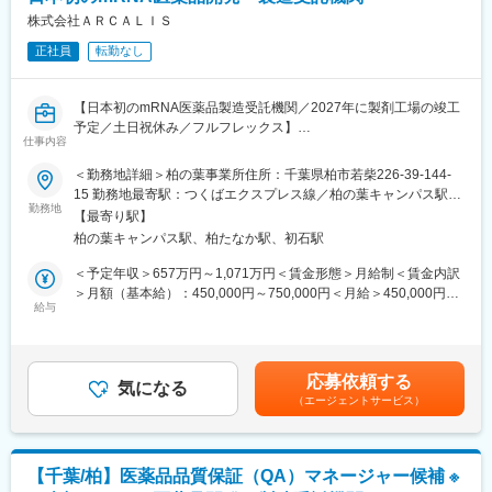
外資系企業ならではの環境の中で、英語力やデジタルスキルを伸
・信頼性保証基準でのデータ取得及び文書作成
株式会社ＡＲＣＡＬＩＳ
ばしながら市場価値の高い物流人材を目指すことができます。
・試験室管理と業務改善
正社員
転勤なし
※南相馬工場への出張あり（技術移管等 繁忙期のみ週3日程度）
変更の範囲：会社の定める業務
■ｍRNA医薬品について
【日本初のmRNA医薬品製造受託機関／2027年に製剤工場の竣工
メッセンジャーRNA（mRNA）医薬品・ワクチンは、mRNAを用
予定／土日祝休み／フルフレックス】
いて体内で特定のタンパク質を生成させ、感染症予防やがん治
仕事内容
法務・ガバナンス担当として、下記業務をお任せします。
療、疾患治療に応用される革新的な医薬品です。新型コロナウイ
【仕事内容】
＜勤務地詳細＞柏の葉事業所住所：千葉県柏市若柴226-39-144-
ルス感染症をきっかけに実用化された新しいモダリティですが、
◆ 法務業務（メイン領域）
15 勤務地最寄駅：つくばエクスプレス線／柏の葉キャンパス駅受
感染症分野だけでなく、希少疾患、がん、再生医療やゲノム編集
・契約書（和文・英文）のレビュー、ドラフト、交渉サポート
勤務地
動喫煙対策：屋内全面禁煙変更の範囲：会社の定める事業所
医療への応用まで幅広い用途での医薬品、ワクチンを狙った研究
【最寄り駅】
・新規事業や取引スキームにおける法的リスク評価
開発がスタートしています。
柏の葉キャンパス駅、柏たなか駅、初石駅
・各部門からの法律（契約）相談対応
・外部弁護士との連携および法務ガイドラインの整備
＜予定年収＞657万円～1,071万円＜賃金形態＞月給制＜賃金内訳
■南相馬事業所（本社）について
・法務領域の業務改善・体制構築
＞月額（基本給）：450,000円～750,000円＜月給＞450,000円～
「mRNA医薬品を、福島から世界へ」を合言葉に、最大で年間約
◆ ガバナンス・内部統制関連（総務領域）
給与
750,000円＜昇給有無＞有＜残業手当＞有＜給与補足＞※経験等に
10億回分の接種量に相当するmRNAワクチンの原薬を製造できる
・社内規程の制定・改定・運用管理
応じて現年収含め当社規定により決定■賞与：年2回（7月・12
医薬品工場です。製造技術開発施設も竣工予定であり、mRNA医
・文書管理
月）■昇給：有（年1回）■諸手当：時間外手当 、通勤手当、コン
薬品の開発から生産までを一気通貫で支援する体制の整備を目指
・押印管理などのコーポレート基盤整備
ディション手当賃金はあくまでも目安の金額であり、選考を通じ
しています。
応募依頼する
・コンプライアンス施策の企画・推進
気になる
て上下する可能性があります。月給(月額)は固定手当を含めた表記
マイカー通勤が可能であり、借り上げ社宅制度や男性も含めた育
（エージェントサービス）
・リスクマネジメント施策の推進
です。
児休暇制度など、福利厚生も充実しています。
◆ 補助金事務局窓口業務
・申請内容確認（申請内容との乖離がないかの確認等）
変更の範囲：会社の定める業務
・必要書類取りまとめ、状況報告書作成（定期報告） ・
【千葉/柏】医薬品品質保証（QA）マネージャー候補 ※
◆ 会議体関連（※現時点では他部門が主担当）