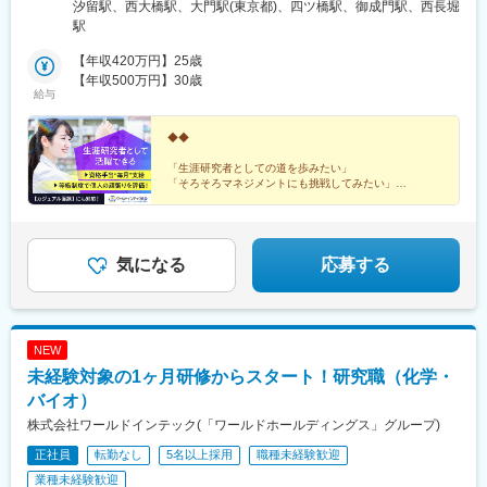
勤務地・配属先企業は、十分に話し合った上で、あなたのご経験
汐留駅、西大橋駅、大門駅(東京都)、四ツ橋駅、御成門駅、西長堀
やご希望を考慮し決定します。＼NEW！エリア制度導入／全国で
駅
スキルを伸ばしたい方も、好きな場所で研究をしたい方も、ご希
望をお聞かせください！詳細は選考時にご案内いたします。
【年収420万円】25歳
【年収500万円】30歳
給与
◆◆
「生涯研究者としての道を歩みたい」
「そろそろマネジメントにも挑戦してみたい」
「働きやすい制度が整っている環境で研究を続けたい」
などの想いを叶えられる各種制度が整っています。
◎カジュアル面談も対応しています。お気軽にご相談く
気になる
応募する
ださい。
NEW
未経験対象の1ヶ月研修からスタート！研究職（化学・
バイオ）
株式会社ワールドインテック(「ワールドホールディングス」グループ)
正社員
転勤なし
5名以上採用
職種未経験歓迎
業種未経験歓迎