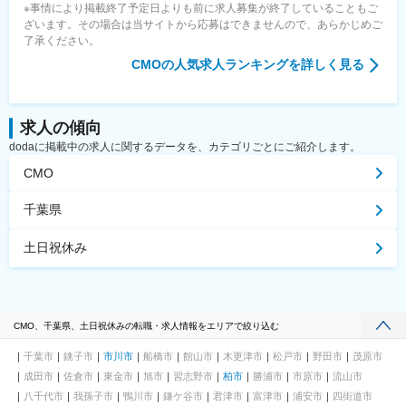
※事情により掲載終了予定日よりも前に求人募集が終了していることもご
ざいます。その場合は当サイトから応募はできませんので、あらかじめご
了承ください。
CMO
の人気求人ランキングを詳しく見る
求人の傾向
dodaに掲載中の求人に関するデータを、カテゴリごとにご紹介します。
CMO
千葉県
土日祝休み
CMO、千葉県、土日祝休みの転職・求人情報をエリアで絞り込む
千葉市
銚子市
市川市
船橋市
館山市
木更津市
松戸市
野田市
茂原市
成田市
佐倉市
東金市
旭市
習志野市
柏市
勝浦市
市原市
流山市
八千代市
我孫子市
鴨川市
鎌ケ谷市
君津市
富津市
浦安市
四街道市