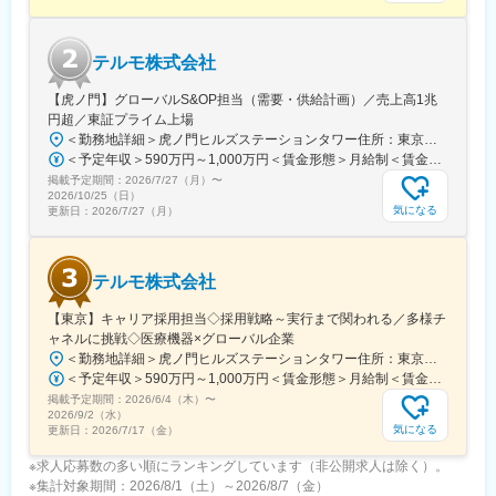
担当はエリアごとに異なりますが数件～数十件が多いです。
■仕事の魅力：
テルモ株式会社
治療部位や手順に合わせて多様な製品を展開する中で、患者さん
には治療効果とQOLの向上を、ドクターには手技において最大限
【虎ノ門】グローバルS&OP担当（需要・供給計画）／売上高1兆
のパフォーマンスを発揮できる製品を提供することを目指してい
円超／東証プライム上場
ます。中でもMRは製品情報提供のみならず、販売した医療機器が
＜勤務地詳細＞虎ノ門ヒルズステーションタワー住所：東京都港区虎ノ門２丁目６－１ 虎ノ門ヒルズ ステーションタワー 受動喫煙対策：敷地内喫煙可能場所あり変更の範囲：会社の定める事業所
安全に使用されるために研修会を開催しり、使用にあたってのト
＜予定年収＞590万円～1,000万円＜賃金形態＞月給制＜賃金内訳＞月額（基本給）：279,000円～534,000円＜月給＞279,000円～534,000円＜昇給有無＞有＜残業手当＞有＜給与補足＞※上記年収はあくまでも目安の金額であり、選考を通じて経験、能力等を考慮し同社規定により決定します。■賞与あり（年2回）■昇給・昇格あり（年1回）■職位：一般職～主任職賃金はあくまでも目安の金額であり、選考を通じて上下する可能性があります。月給(月額)は固定手当を含めた表記です。
レーニングの機会を提供するなど重要な役割を担っているため、
掲載予定期間：
2026/7/27（月）
〜
やりがいを感じられます。
2026/10/25（日）
気になる
更新日：
2026/7/27（月）
変更の範囲：会社の定める業務
テルモ株式会社
【東京】キャリア採用担当◇採用戦略～実行まで関われる／多様チ
ャネルに挑戦◇医療機器×グローバル企業
＜勤務地詳細＞虎ノ門ヒルズステーションタワー住所：東京都港区虎ノ門２丁目６－１ 虎ノ門ヒルズ ステーションタワー 受動喫煙対策：敷地内喫煙可能場所あり変更の範囲：会社の定める事業所
＜予定年収＞590万円～1,000万円＜賃金形態＞月給制＜賃金内訳＞月額（基本給）：279,000円～534,000円＜月給＞279,000円～534,000円＜昇給有無＞有＜残業手当＞有＜給与補足＞※年収はご経験やスキルを考慮し決定いたします。■賞与：年2回■昇給：年1回■職位：一般職～主任職賃金はあくまでも目安の金額であり、選考を通じて上下する可能性があります。月給(月額)は固定手当を含めた表記です。
掲載予定期間：
2026/6/4（木）
〜
2026/9/2（水）
気になる
更新日：
2026/7/17（金）
※求人応募数の多い順にランキングしています（非公開求人は除く）。
※集計対象期間：2026/8/1（土）～2026/8/7（金）