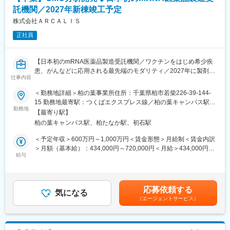
括する（変更管理、逸脱/不適合処理等）
託機関／2027年新棟竣工予定
・南相馬工場製造部門の品質システム構築と運用推進業務を管理
監督する
株式会社ＡＲＣＡＬＩＳ
・治験薬/製品の品質情報（苦情含む）、品質不良・回収の処理を
正社員
統括する
・委託先企業の監査および、品質改善を統括する
・GQP /QMS文書の管理業務（各種記録、SOP、品質標準書、顧
【日本初のmRNA医薬品製造受託機関／ワクチンをはじめ希少疾
客との品質契約書等）を統括する
患、がんなどに応用される最先端のモダリティ／2027年に製剤工
・行政、顧客との品質に関わる各種調整、監査対応を統括する
仕事内容
場の竣工予定／土日祝休み／フルフレックス】
・内部監査計画の策定、および実施を統括する
■業務内容：
＜勤務地詳細＞柏の葉事業所住所：千葉県柏市若柴226-39-144-
・マネジメントレビュー、変更管理、CAPA、リスクマネジメント
mRNA製品の製造および製造方法・試験方法の開発並びに技術移
15 勤務地最寄駅：つくばエクスプレス線／柏の葉キャンパス駅受
などのシステムにおけるプロセスの変更及び改善、有効性の評
管等の業務全般を担っていただきます。
勤務地
動喫煙対策：屋内全面禁煙変更の範囲：会社の定める事業所
価、関係部署との会議を主催する
【最寄り駅】
・技術移管および分析技術再現
・品質保証部門のマネージャー、スタッフ研究者のジョブディス
柏の葉キャンパス駅、柏たなか駅、初石駅
・創薬支援事業における成果物の製造および品質試験レポートの
クリプションを設定し、採用活動に参画し候補者を推薦する
提供（必要に応じて試験方法の開発）
＜予定年収＞600万円～1,000万円＜賃金形態＞月給制＜賃金内訳
・探索段階における医薬品の分析研究（物性検討、構造解析、試
＞月額（基本給）：434,000円～720,000円＜月給＞434,000円～
■当社について
験法開発）
給与
720,000円＜昇給有無＞有＜残業手当＞有＜給与補足＞※経験等に
当社は日本初のmRNA医薬品の開発・製造を受託する機関
・製造販売承認申請用データ取得およびCTD作成業務
応じて現年収含め当社規定により決定■賞与：年2回（7月・12
（CDMO）です。COVID-19を含む次世代mRNAワクチンの製造
・信頼性保証基準でのデータ取得及び文書作成
月）賃金はあくまでも目安の金額であり、選考を通じて上下する
施設を建設しています。「世界初の統合型mRNA医薬品CDMO事
・試験室管理と業務改善
可能性があります。月給(月額)は固定手当を含めた表記です。
業者として」mRNA医薬品の原薬製造と製剤製造の両方を手掛け
応募依頼する
気になる
る世界初の統合型mRNA医薬品CDMOを目指しています。
（エージェントサービス）
■ｍRNA医薬品について
メッセンジャーRNA（mRNA）医薬品・ワクチンは、mRNAを用
変更の範囲：会社の定める業務
いて体内で特定のタンパク質を生成させ、感染症予防やがん治
療、疾患治療に応用される革新的な医薬品です。新型コロナウイ