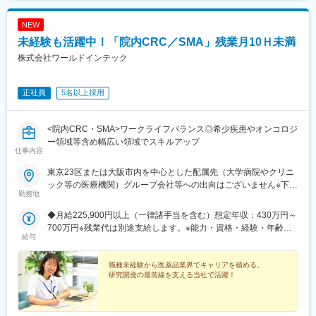
組織立上げからシステム導入まで、ご自身のキャリアに合わせて
幅広く対応することが可能です。
NEW
未経験も活躍中！「院内CRC／SMA」残業月10Ｈ未満
■採用背景
事業拡大・組織強化のため
株式会社ワールドインテック
■当社について
正社員
5名以上採用
当社は日本初のmRNA医薬品の開発・製造を受託する機関
（CDMO）です。COVID-19を含む次世代mRNAワクチンの製造
施設を建設しています。「世界初の統合型mRNA医薬品CDMO事
<院内CRC・SMA>ワークライフバランス◎希少疾患やオンコロジ
業者として」mRNA医薬品の原薬製造と製剤製造の両方を手掛け
ー領域等含め幅広い領域でスキルアップ
る世界初の統合型mRNA医薬品CDMOを目指しています。
仕事内容
当社はGMP準拠のmRNA原薬製造施設を2023年7月に竣工しまし
た。2024年からは世界で初めて承認された次世代ｍRNAワクチン
東京23区または大阪市内を中心とした配属先（大学病院やクリニ
（レプリコン）の商品化を予定しています。2027年には製剤工場
ック等の医療機関）グループ会社等への出向はございません※下記
勤務地
の竣工も計画しており、充填及び凍結乾燥まで一気通貫で医薬品
エリアの医療機関にて勤務できる方も大歓迎！（千葉県・埼玉
製造を請け負うことが可能となります。
県・神奈川県・福島県・京都府・兵庫県・和歌山県・福岡県）
◆月給225,900円以上（一律諸手当を含む）想定年収：430万円～
R&D事業部 臨床開発グループ【東京営業所】東京都港区東新橋
700万円※残業代は別途支給します。※能力・資格・経験・年齢な
変更の範囲：会社の定める業務
2丁目14-1 NBFコモディオ汐留4F【大阪営業所】大阪市西区北堀
給与
どを考慮の上、当社規定により優遇します。
江2-2-18 ワールドホールディングス北堀江4F
職種未経験から医薬品業界でキャリアを積める。
研究開発の最前線を支える当社で活躍！