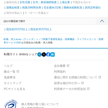
服装自由
女性活躍
社宅・家賃補助制度
上場企業
中国語を活かす
退職金制度
残業20時間未満
完全週休2日制
職種未経験歓迎
原則定時退社
海外出張あり
U・Iターン支援あり
ほかの固定給で探す
固定給25万円以上
固定給35万円以上
転職・求人doda（デューダ）トップ
関東
千葉県
医薬品・医療機器・ライフサイエンス・医療
系サービス
CMO
土日祝休みの転職・求人情報
転職サイト dodaをシェア
ヘルプ
会社概要
拠点一覧
利用規約
免責事項
通信に関する情報の利用について
サイトマップ
採用を検討中の方へ
PCサイトを見る
利用者データの外部送信
個人情報の取り扱いについて