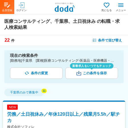
会員登録
ログイン
気になる
メニュー
医療コンサルティング、千葉県、土日祝休み
の転職・求
人検索結果
22
条件で並び替え
件
現在の検索条件
[勤務地]千葉県 [業種]医療コンサルティング-医薬品・医療機器・ライフサイエンス・医療系サービス [詳細条件](休日・働き方)土日祝休み
新着求人をいつでもチェック
条件の変更
この条件を保存
千葉県
のみで募集中
NEW
労務／土日祝休み／年休120日以上／残業月5.5h／駅チ
カ
株式会社ソフィレ