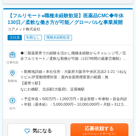
・採用・教育・シフトコントロールの実践によるリテンションの
択肢をお届けしています。
までも目安の金額であり、選考を通じて上下する可能性がありま
向上
す。月給(月額)は固定手当を含めた表記です。
・歯科業界におけるベストプラクティス診療の導入・従業員教育
変更の範囲：会社の定める業務
【フルリモート※職種未経験歓迎】医薬品CMC◆年休
の充実と働き方改革の実践
130日／柔軟な働き方が可能／グローバルな事業展開
・地域に所在する病院、施設(自宅含む)との連携強化
・集患マーケティングの企画、Web戦略立案、実行
コアメッド株式会社
正社員
転勤なし
職種未経験歓迎
▼一部事例
・採用・教育・シフトコントロールの実践によるリテンションの
向上
◆◇製薬業界での経験を活かし職種未経験からチャレンジ可／完
・従業員教育の充実と働き方改革の実践
全フルリモート／柔軟な勤務が可能（1日7時間の裁量労働制）／
・地域に所在する病院、施設(自宅含む)との連携強化
仕事内容
アメリカ・ヨーロッパ企業と事業展開／医薬品の薬事戦略・開発
・歯科業界におけるベストプラクティス診療の導入
戦略のコンサルティング会社◆◇
＜勤務地詳細＞本社住所：大阪府大阪市中央区北浜2-1-21 つねな
・共同購買、本部機能、ICT導入による業務オペレーションの効率
りビル3F受動喫煙対策：屋内全面禁煙変更の範囲：無
化
■仕事内容：
勤務地
・金融機関からの信頼を背景とした成長資金の提供
【最寄り駅】
医薬品開発におけるCMC領域を中心に、コンサルティングおよび
・経営承継後における後継者の確保と体制構築
なにわ橋駅、北浜駅(大阪府)、淀屋橋駅
各種申請資料の作成業務をお任せします。
・適切なガバナンス体制の構築、意思決定の高度化
新薬承認に関わる品質・製造・試験に関する戦略立案から資料作
＜予定年収＞500万円～1,000万円＜賃金形態＞年俸制＜賃金内訳
成までを担っていただきます。
＞年額（基本給）：5,000,000円～10,000,000円＜月額＞312,500
■組織体制
給与
円～625,000円（16分割）＜昇給有無＞有＜残業手当＞無＜給与
配属先企業：株式会社CHCPデンタル
■業務詳細：
補足＞※前職でのご経験・年収に応じて年収は考慮いたします。■
L従業員数：約10名
・新薬承認申請に際する品質規定に則した戦略企画・CMCに関す
年収構成：年俸制となります。■賞与：有（過去実績平均4ヶ月※
る資料の整備・評価・助言・企画の設定
平均で夏2ヶ月分、冬2ヶ月分）賃金はあくまでも目安の金額であ
■グループについて
応募依頼する
・製造方法/試験方法に関する資料の評価・助言
気になる
り、選考を通じて上下する可能性があります。月給(月額)は固定手
CHCPグループ企業数／社員数
（エージェントサービス）
・安定性試験に関する資料の評価・助言