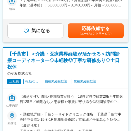
また、現場には下請け業者が常駐しているため、現場常駐の必要
年額（基本給）：6,000,000円～8,040,000円＜月額＞500,000円
【豊富な福利厚生】
はございません。業務時間の内2割～3割ほど現場に足をお運びい
給与
～670,000円（12分割）＜昇給有無＞有＜残業手当＞有＜給与補
■住宅補助手当 / 会社規程に該当の場合
ただくイメージで、巡回管理で働きやすい環境です。
足＞■昇給：1月あたり2.00%～6.00%（前年度実績）■決算賞与：
■扶養家族手当 / 会社規程に該当の場合
業績に応じて支給（例年1~2か月分）賃金はあくまでも目安の金
(配偶者12,000円、子1人につき8,000円)
■同ポジションの魅力：
額であり、選考を通じて上下する可能性があります。月給(月額)は
■確定拠出型年金制度（DC)
応募依頼する
・自身が関わる影響力を感じられる
気になる
固定手当を含めた表記です。
■退職金制度
（エージェントサービス）
病院利用者からの感謝の声や、実際に関わった病院に人が集まる
■保養所（多数) など
ことを実感することができるため、やりがいを感じる瞬間がとて
も多いです。
【企業魅力／当社について】
■世界初の全油圧式手術台 ～ 医療先進国である日本・アメリカで
【千葉市】＜介護・医療業界経験が活かせる＞訪問診
■組織構成：
手術台トップクラス・シェア
療コーディネーター◇未経験◎丁寧な研修あり◇土日
従業員13名、20代から60代の年代が幅広く活躍しています。
■脳動脈瘤「杉田クリップ」 ～ 国内約70％・世界約40％のシェ
祝休
ア、年間10万個を世界50ヶ国へ供給
■キャリアアップについて
のぞみ株式会社
■日本人の骨格に合わせた骨折や骨格矯正の治療用インプラント・
入社後は勤続20年のベテランからフォローを行う予定です。実際
プレートの開発
正社員
転勤なし
職種未経験歓迎
業種未経験歓迎
に上司についていき、少しずつできる業務の幅を増やしていただ
きます。※医療の知識・経験は全く必要ありません。
変更の範囲：会社の定める業務
【働きやすい環境×長期就業が叶う！18時定時で残業20h＊年間休
■働き方：＜社員の働きやすい環境づくりに積極的に取り組んでい
日125日／転勤なし／患者様や家族に寄り添う◎訪問診療のご紹
ます＞
仕事内容
介やクリニック運営】
・年間休日120日以上/土日祝休み/残業20時間程度とワークライフ
バランスが整います。案件は関東圏内のため出張は基本的にあり
＜勤務地詳細＞千葉シーサイドクリニック住所：千葉県千葉市中
★介護・医療の業界経験を活かしながら、患者様・ご家族・施設
ません（既存顧客が地方進出する際に稀に発生する程度／千葉エ
央区中央港1-15-8-1F 勤務地最寄駅：京葉線／千葉みなと駅受動
をつなぐ地域医療のコーディネーターとして活躍いただきます。
勤務地
リア中心）。
喫煙対策：屋内全面禁煙変更の範囲：会社の定める事業所
【最寄り駅】
働き方改善や、長期就業が叶うポジションです★