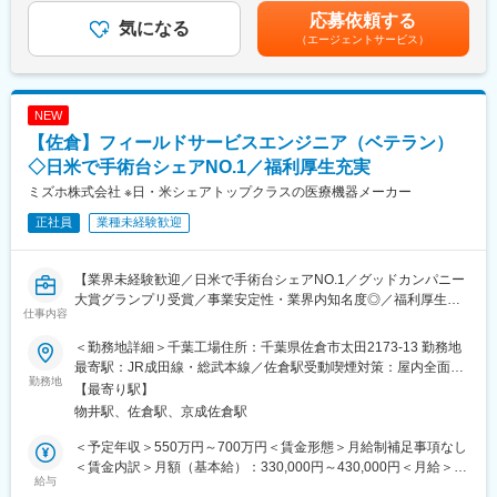
＞※上記年収は、経験に応じ決定します。■昇級：年1回■賞与あり
応募依頼する
■職務内容
気になる
（業績により支給）※モデル年収※係長（30代）500万円課長（40
（エージェントサービス）
当社グループ企業である医療法人（訪問診療クリニック）にて、
代）700万円部長（40代）800万円賃金はあくまでも目安の金額で
訪問診療の患者様を集める仕事や、クリニックの運営をお任せし
あり、選考を通じて上下する可能性があります。月給(月額)は固定
ます。
手当を含めた表記です。
ノルマはなく、介護施設やケアマネジャーとの信頼関係を築きな
NEW
がら、訪問診療を必要とする患者様を医療につなぐ役割です。
【佐倉】フィールドサービスエンジニア（ベテラン）
★当社の訪問診療は、介護施設など施設訪問が8割程度、個人宅へ
◇日米で手術台シェアNO.1／福利厚生充実
の訪問が1～2割程度です
ミズホ株式会社 ※日・米シェアトップクラスの医療機器メーカー
★本ポジションでは、各クリニックに常駐して業務を行います（1
正社員
業種未経験歓迎
人で駐在することはありません）
＜具体的な業務内容＞
【業界未経験歓迎／日米で手術台シェアNO.1／グッドカンパニー
◎介護施設等への営業活動（集患業務）
大賞グランプリ受賞／事業安定性・業界内知名度◎／福利厚生充
└当クリニックを紹介したり、取引ある介護施設へは、より介護
仕事内容
実】
施設の入居者様に紹介してもらえるようなアプローチをします。
◎クリニック運営
＜勤務地詳細＞千葉工場住所：千葉県佐倉市太田2173-13 勤務地
【業務概要】
・ドクターの診療スケジュールの作成
最寄駅：JR成田線・総武本線／佐倉駅受動喫煙対策：屋内全面禁
■当社は100年を超える医療機器メーカーで、世界的なトップクラ
勤務地
・新規患者への診療サービス説明
煙変更の範囲：会社の定める事業所
【最寄り駅】
スシェア製品を持つ安定企業です。
・介護施設とクリニックの連携サポート（介護施設からの相談受
物井駅、佐倉駅、京成佐倉駅
■フィールドサービスエンジニアとして、大学病院や地域の基幹病
付など）
院に納入している医療機器類（手術台とその周辺機器類）の定期
＜予定年収＞550万円～700万円＜賃金形態＞月給制補足事項なし
検査や修理に携わっていただきます。
■入社後のフォロー体制
＜賃金内訳＞月額（基本給）：330,000円～430,000円＜月給＞
給与
・入社～半年程度はOJTを実施。先輩のアシスタント業務からス
330,000円～430,000円＜昇給有無＞有＜残業手当＞有＜給与補足