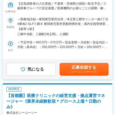
（「要件定義」～「基本設計」～「詳細設計」～「試作製造」～
【店長経験者の入社実績／千葉県・茨城県の病院へ駐在予定／三
「単体試験」～「結合試験」～「統合試験」）
菱商事グループの安定基盤／医療機関のお困りごとの調整・解決
■手術台は、機械・電気・ソフト・油圧等の機構で構成されます。
仕事内容
がミッション】
それぞれの専門領域のスペシャリストが協力しあってプロジェク
■職務内容：
トを推進し最終製品を生み出します。
＜勤務地詳細＞東関東営業所住所：埼玉県三郷市インター南1丁目
当社は、病院経営のパートナーとして、病院で使用する医療材料
4番地2 GLP三郷Ⅲ 東関東営業所受動喫煙対策：屋内全面禁煙変更
や医薬品の調達、物品管理や、医療材料費に関する削減の提案を
勤務地
【豊富な福利厚生】
の範囲：会社の定める事業所
【最寄り駅】
行っております。
■住宅補助手当 / 会社規程に該当の場合
三郷中央駅、三郷駅(埼玉県)、八潮駅
本ポジションでは、基本的には顧客となる病院に常駐し、医療現
(30歳まで15,000円/月、35歳まで10,000円/月)
場の後方支援に必要な業務に取り組んでいただきます。
■扶養家族手当 / 会社規程に該当の場合
＜予定年収＞460万円～570万円＜賃金形態＞月給制＜賃金内訳＞
★営業ポジションですが、ノルマはありません。
(配偶者12,000円、子1人につき8,000円)
月額（基本給）：260,000円～320,000円＜月給＞260,000円～
給与
■確定拠出型年金制度（DC)
320,000円＜昇給有無＞有＜残業手当＞有＜給与補足＞前職、経
＜具体的な業務内容＞
■退職金制度
験を考慮のうえ決定します。上記年収は残業手当も含んだ金額で
（1）病院内の物流管理（SPD）
■保養所（多数) など
す。■賞与：年2回（前年度実績4か月分）■昇給：年1回賃金はあ
・医療材料や医薬品の調達代行
くまでも目安の金額であり、選考を通じて上下する可能性があり
応募依頼する
・医療材料や医薬品の在庫管理
気になる
【製品（手術台）の魅力】
ます。月給(月額)は固定手当を含めた表記です。
（エージェントサービス）
・スケジュール管理
日本から世界へ。当社の医療機器は、世界数十か国で採用されて
・購入した材料を各診療科へ納品、パートさんの管理
います。
└材料の仕分けや納品作業はパートさんが担当しております。そ
人々の生命・健康を預かる医療現場でトップクラスシェアを持
のため、パートさんの業務サポートやシフト調整も行います。
ち、"グローバル・スタンダード"として認められています。
締切間近
■世界初の全油圧式手術台で、医療先進国である日本・アメリカで
【首都圏】医療クリニックの経営支援・拠点運営マネ
※医療材料とは？：注射やガーゼなど病院で使用される材料
手術台トップクラスのシェア。1手術室に1台はは欠かさない高需
ージャー《業界未経験歓迎＊グロース上場＊日勤の
要製品。
（2）医療製品の購入価格削減
み》
■数百万円の大型機器で、Made in Japanのクオリティを世界に展
医療材料の価格は、地域や病院の間で大きなばらつきがため、当
開することが可能。
株式会社シーユーシー
社が、医療スタッフとメーカー、ディーラーの間に立ち、適切な