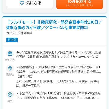
応募依頼する
の調査・分析・アドバイス
気になる
固定手当を含めた表記です。
・会議や打ち合わせで必要な時は大阪・東京等へ出張（宿泊も伴
（エージェントサービス）
・新薬ライセンス導入時のデューデリジェンス対応
います）が発生します。
・承認取得に向けた各種申請業務、ガイダンス面談、規制対応全
※国内出張の頻度は1~3回/年です。（海外出張はほとんどありませ
般
ん。）
【フルリモート】非臨床研究・開発企画◆年休130日／
■業務の特徴：
■組織構成：
柔軟な働き方が可能／グローバルな事業展開◎
・プロジェクトは個人で完結させるのではなく、社内メンバーと
CMC担当11名（2名男性、9名女性）
連携しながら分担して推進しています。
コアメッド株式会社
30代～40代で構成されています。
・国内外の規制当局と関わりながら、国際基準での薬事戦略に携
お子様がおられる社員が多く、在宅勤務のため子育てしながらキ
正社員
われる環境です。
ャリアを築ける環境です。
こちらの組織には、内資外資の製薬企業でのCMC業務の経験者や
■教育体制：
研究所での経験、CMC薬事の経験者が多いです。
◆◇非臨床研究経験の方歓迎！／完全フルリモート／柔軟な勤務
通常医薬品メーカー出身が会員である関西医薬協会に、当社は会
が可能（1日7時間の裁量労働制）／アメリカ・ヨーロッパ企業と
員として登録しています。業界関連のセミナーにも参加すること
仕事内容
変更の範囲：会社の定める業務
事業展開／医薬品の薬事戦略・開発戦略のコンサルティング会社
ができ、メーカーと同じレベルの業界知識とマーケット感をアッ
◆◇
＜勤務地詳細1＞大阪本社住所：大阪府大阪市中央区北浜2丁目1
プデートできる環境です。
番21号 つねなりビル3階勤務地最寄駅：御堂筋線／淀屋橋駅受
■仕事内容：
勤務地
動喫煙対策：屋内全面禁煙＜勤務地詳細2＞東京支社住所：東京都
■働き方：
【最寄り駅】
承認申請・取得に向けた非（前）臨床開発戦略の構築・評価・分
千代田区丸の内1-11-1 パシフィックセンチュリープレイス丸の内
◎完全在宅勤務のため、拠点（東京・大阪）の近くにお住まいで
なにわ橋駅、京橋駅(東京都)、北浜駅(大阪府)、東京駅、淀屋橋
析・助言を中心としたコンサルティング業務をお任せします。
13階 受動喫煙対策：屋内全面禁煙変更の範囲：無
なくてもご就業いただけます。
駅、銀座一丁目駅
開発初期段階から関与し、医薬品開発の方向性を左右する戦略立
◎お昼休みの時間帯も自由なので、例えばお子様がおられる方の
案に携わる上流ポジションです。
＜予定年収＞500万円～1,000万円＜賃金形態＞年俸制■特記事項
場合、お子様の通院やご都合に合わせて業務時間を調整できま
なし＜賃金内訳＞年額（基本給）：5,000,000円～10,000,000円
す。
・各種動物実験受託機関（CRO）の選定・評価分析・実施支援
給与
＜月額＞416,666円～833,333円（12分割）＜昇給有無＞有＜残業
（自分の業務が終わるよう業務管理を行う必要はありますが、裁
・前臨床試験プロトコールの作成および施設モニタリング・監査
手当＞無＜給与補足＞※前職でのご経験・年収に応じて年収は考慮
量の大きい働き方ができます）