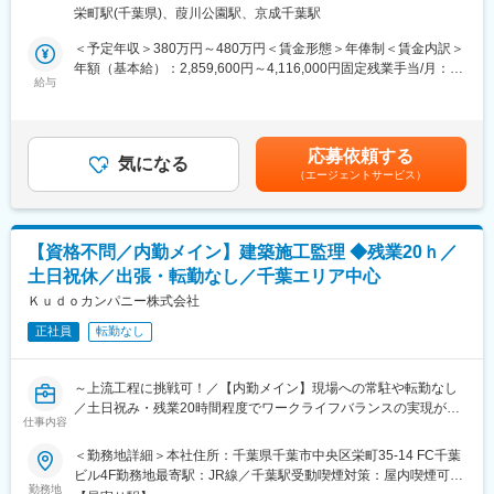
■業務内容
・ドクターの診療スケジュールの作成
栄町駅(千葉県)、葭川公園駅、京成千葉駅
・入居者対応
・新規患者への診療サービス説明
・各種点検等の手配立会い
＜予定年収＞380万円～480万円＜賃金形態＞年俸制＜賃金内訳＞
・介護施設とクリニックの連携サポート（介護施設からの相談受
・管理報告書の作成
年額（基本給）：2,859,600円～4,116,000円固定残業手当/月：
付など）
・オーナー様対応
給与
41,700円～57,000円（固定残業時間30時間30分/月）超過した時
・リーシング業務（テナント、入居者）
間外労働の残業手当は追加支給＜月額＞280,000円～400,000円
■入社後のフォロー体制：
・修繕対応（問い合わせ、確認、業者手配、見積もり対応）
（12分割）（一律手当を含む）＜昇給有無＞有＜残業手当＞有賃
・入社後半年～1年程度はOJTを実施。先輩のアシスタント業務か
金はあくまでも目安の金額であり、選考を通じて上下する可能性
らスタートします。医療制度や介護保険、経営サポートのポイン
応募依頼する
＼管理物件について／
気になる
があります。月給(月額)は固定手当を含めた表記です。
トなど丁寧にレクチャーするので、初めての方も安心です。
（エージェントサービス）
当社は医療機関に特化した事業を展開しております。
そのためオーナーはドクターが多く、テナントもクリニックや薬
■モデル年収：
局等８割が医療機関です。
主任：550万、課長：730万、部長：800万程度（目安）
建物の中にアパートや介護施設が入っている場合もございます。
【資格不問／内勤メイン】建築施工監理 ◆残業20ｈ／
医療機関はなくてはならない存在です。縁の下の力持ちとしてご
■働き方：
土日祝休／出張・転勤なし／千葉エリア中心
活躍したい方にピッタリです。
・18時定時／残業20h程度
※ノルマ等はございません
Ｋｕｄｏカンパニー株式会社
・土日祝休／年間休日125日
・転勤はありません
正社員
転勤なし
■組織構成
※ワークライフバランスが整う職場です！
4名が在籍しております（40代が1名、50代前半1名、60代が2
名）
■魅力ポイント：
～上流工程に挑戦可！／【内勤メイン】現場への常駐や転勤なし
・患者様やご家族の想いに寄り添い、「その人らしい人生の最終
／土日祝み・残業20時間程度でワークライフバランスの実現が叶
■働き方
仕事内容
章」を支えることができます。
います～
＜社員の働きやすい環境づくりに積極的に取り組んでいます＞
・現場経験を活かしながら、地域連携やクリニック運営など新た
＜勤務地詳細＞本社住所：千葉県千葉市中央区栄町35-14 FC千葉
・年間休日120日
なキャリアに挑戦できます。
■業務概要
ビル4F勤務地最寄駅：JR線／千葉駅受動喫煙対策：屋内喫煙可能
・土日祝休み
病院やクリニック、介護施設、新築工事・修繕工事・建替工事の
勤務地