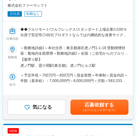
株式会社ファーマシフト
【CUC／ポジションの魅力】
変更の範囲：会社の定める業務
＜業界未経験でも積極的にチャレンジできる環境◎市場価値を高
正社員
転勤なし
めたい方にお勧め＞
◆店舗のSV・エリアマネージャーや、事業会社の経営企画のご経
験がある方など、様々な業界の方が活躍しております。
◆◆フルリモート/フルフレックス/スタンダード上場企業の100％
高齢化が加速する中、医療課題は社会でも特に大きな課題のた
出資で安定性◎/自社プロダクトならではの継続的な改善サイクル
め、社会貢献への意欲がある方にお勧めの求人です。
仕事内容
に携われる/クラウド環境でのアジャイル開発◆◆
■概要 ～地方在住者・育児中の社員も活躍中！～
＜勤務地詳細1＞本社住所：東京都港区虎ノ門1-1-18 受動喫煙対
＜様々な医療課題に対して新規事業を立ち上げ、売上を伸長＞
ファーマシフトでは、LINEを活用した「つながる薬局」を中心
策：敷地内全面禁煙＜勤務地詳細2＞全国（ご自宅からのフルリモ
◆直近の新規事業として、コロナワクチンの接種促進にも参入。
に、患者と薬局をつなぐ医療プラットフォームの開発・運営を行
勤務地
ート中心）住所：東京都 受動喫煙対策：敷地内全面禁煙変更の範
【最寄り駅】
高齢者の白内障増加に伴い眼科事業を立ち上げる等、時代の医療
っています。
囲：会社の定める事業所（リモートワーク含む）
課題に対して柔軟に対応、着実に売り上げを伸ばしています。
虎ノ門駅、霞ケ関駅(東京都)、虎ノ門ヒルズ駅
本ポジションでは、開発現場に近い立場で、プロジェクトを着実
に前へ進めるミドルPMとしての役割を期待しています。
＜予定年収＞700万円～850万円＜賃金形態＞年俸制＜賃金内訳＞
＜望むキャリアを実現できる制度＞
親会社 メディカルシステムネットワークでは、「なの花薬局」チ
年額（基本給）：7,000,000円～8,000,000円＜月額＞583,333円
1つの医療法人の運営マネージャーをご経験いただいた後、複数の
ェーンを運営しており、利用者の声がダイレクトに感じられる環
給与
～666,666円（12分割）＜昇給有無＞有＜残業手当＞有＜給与補
医療法人のマネジメントをお任せします。
境です。
足＞※給与詳細は前職給与を参照の上、相談し決定致します。賃金
その他、本社の企画・事業立ち上げ・海外進出など、様々なキャ
はあくまでも目安の金額であり、選考を通じて上下する可能性が
リアパスがございます。「DREAM」という社内異動の公募制度が
■事業概要
あります。月給(月額)は固定手当を含めた表記です。
あり、「これを解決したい」という思いがあればご自身がやりた
応募依頼する
「すべての人が健康を自ら選択できる社会」の実現を目指し、患
気になる
いことを実現できる文化です。
（エージェントサービス）
者と薬局のコミュニケーションを支援するデジタル医療プラット
フォームを展開。
【研修制度について】
主力サービス「つながる薬局」は、LINEを活用し、処方箋送信・
入社後は、座学や現場でのOJT研修、一部社内研修も実施してお
服薬フォロー・オンライン服薬指導など、薬局と患者の接点をよ
NEW
ります。業界未経験からでも活躍いただけるようサポート体制も
り便利にするためのサービスです。2026年6月現在、友だち登録