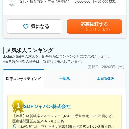
なし＜賃金内訳＞年額（基本給）：5,000,000円～10,000,000円
◎完全在宅勤務のため、拠点（東京・大阪）の近くにお住まいで
す。
給与
＜月額＞416,666円～833,333円（12分割）＜昇給有無＞有＜残業
なくてもご就業いただけます。
手当＞無＜給与補足＞※前職でのご経験・年収に応じて年収は考慮
◎お昼休みの時間帯も自由なので、例えばお子様がおられる方の
・新薬承認申請に際する品質規定に則した戦略企画・物理化学的
いたします。■年収構成：年俸制となります。賃金はあくまでも目
場合、お子様の通院やご都合に合わせて業務時間を調整できま
性質ならびに製造・品質管理に関する資料の整備・評価・助言・
安の金額であり、選考を通じて上下する可能性があります。月給
す。
応募依頼する
企画の設定
気になる
(月額)は固定手当を含めた表記です。
（自分の業務が終わるよう業務管理を行う必要はありますが、裁
（エージェントサービス）
・試験方法に関する資料の評価・助言
量の大きい働き方ができます）
・安定性試験に関する資料の評価・助言
※現在、関東関西のほか、九州、中部、東北、海外在住の方もいま
・治験薬概要書・治験実施計画書・申請書類（CTD-MODULE3）
す。
などの作成およびその助言
・会議や打ち合わせで必要な時は大阪・東京等へ出張（宿泊も伴
人気求人ランキング
・製造業認定、原薬登録等
います）が発生します。
dodaに掲載中の求人を、応募数順にランキング形式でご紹介します。
※国内出張の頻度は1~3回/年です。（海外出張はほとんどありませ
※応募数が同数の場合は、新着順に表示しています。
※クライアントは欧米製薬会社または外資系製薬会社がほとんどで
ん。）
す。
更新日：
2026/8/8（土）
※プロジェクトは一人で行うのではなく、現社員と共に分担し業務
■ワークライフバランス：
にあたっていただきます。
千葉県
土日祝休み
医療コンサルティング
同社は、個人が最大限に能力を発揮できるよう働きやすい環境作
りに注力しております。男女問わず在宅勤務が可能です。また、
■教育体制：
女性社員も多く、産休・育休取得実績も豊富で9割以上の復職率を
通常医薬品メーカー出身が会員である関西医薬協会に、当社は会
誇っており、長期就業が可能な環境・福利厚生が整っています。
員として登録しています。業界関連のセミナーにも参加すること
ができ、メーカーと同じレベルの業界知識とマーケット感をアッ
変更の範囲：会社の定める業務
SDPジャパン株式会社
プデートできる環境です。
【渋谷】経営戦略マネージャー（M&A・予算策定・IPO準備など）
■働き方：
医療機関運営支援／ゆうちょ出資
◎完全在宅勤務のため、拠点（東京・大阪）の近くにお住まいで
＜勤務地詳細＞本社住所：東京都渋谷区道玄坂1-10-8 渋谷道玄坂東急ビル6F受動喫煙対策：屋内全面禁煙変更の範囲：会社の定める事業所
なくてもご就業いただけます。