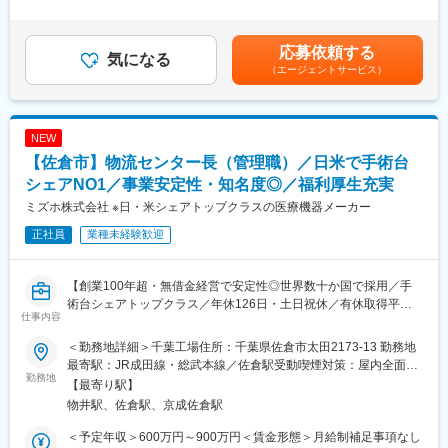
【仕事内容】
タートします。医療制度や介護保険、経営サポートのポイントな
＞■昇給：年1回（1月）■賞与：年2回（6月、12月）・前職を考慮
■医療機器類の定期保守点検および修理対応
ど丁寧にレクチャーするので、初めての方も安心です。
のうえ、経験・スキルに応じて決定します。表記は目安であり選
■機器類の設置作業補助
考を通じて上下する可能性があります。・業績加算賞与の制度が
応募依頼する
■関連事務（作業報告書、見積書･請求明細書作成、顧客管理、電
気になる
■モデル年収
あり、年収は平均的な加算賞与を含みます・事務所内勤時の残業
（エージェントサービス）
話・来客応対等）
主任：550万、課長：730万、部長：800万程度（目安）
代は別途支給賃金はあくまでも目安の金額であり、選考を通じて
※原則、修理依頼の一次受け付けは、営業スタッフもしくは代理店
上下する可能性があります。月給(月額)は固定手当を含めた表記で
が行いますのでご安心ください。
■働き方
す。
・18時定時／残業20h程度
NEW
【OJT研修】
・土日祝休／年間休日125日
【佐倉市】物流センター長（管理職）／日米で手術台
■入社後約3ヶ月間程度は、トレーニング専用施設で入社研修を実
・転勤当面なし
施。
シェアNO1／事業安定性・知名度◎／福利厚生充実
※ワークライフバランスが整う職場です！
■納入先の病院への修理や点検に同行し、手術室への入室から書類
ミズホ株式会社 ※日・米シェアトップクラスの医療機器メーカー
作成・報告職務まで一連の実地訓練を実施します。
■魅力ポイント
正社員
業種未経験歓迎
・患者様やご家族の想いに寄り添い、「その人らしい人生の最終
【働き方】
章」を支えることができます。
■定期点検中心に、作業日は病院の休館日となる土日祝に行うこと
・現場経験を活かしながら、地域連携やクリニック運営など新た
【創業100年超・無借金経営で安定性◎世界数十か国で採用／手
があります（平均約30日/年）。
なキャリアに挑戦できます。
術台シェアトップクラス／年休126日・土日祝休／有休取得平均
■休日出勤の場合は、原則、振替休暇を取得頂きます。修理の場合
仕事内容
12日／家族手当など福利厚生充実】
は多くはありませんが平日夜間にかかることがあります。
変更の範囲：会社の定める業務
＜勤務地詳細＞千葉工場住所：千葉県佐倉市太田2173-13 勤務地
【業務概要】
【対象エリア】
最寄駅：JR成田線・総武本線／佐倉駅受動喫煙対策：屋内全面禁
各種医療機器を製造販売する当社のロジスティクスセンターのセ
勤務地
■首都圏・北関東圏の対応を中心とします。
煙変更の範囲：会社の定める事業所
【最寄り駅】
ンター長として、ロジスティクスセンターのマネジメント、およ
■千葉勤務はフィールドサービス部門の本社機能を有しているた
物井駅、佐倉駅、京成佐倉駅
び入出荷・在庫管理・棚卸しなど実務の管理を行って頂きます。
め、各営業所から協力要請があれば全国に出向くこともありま
す。
＜予定年収＞600万円～900万円＜賃金形態＞月給制補足事項なし
【業務内容】