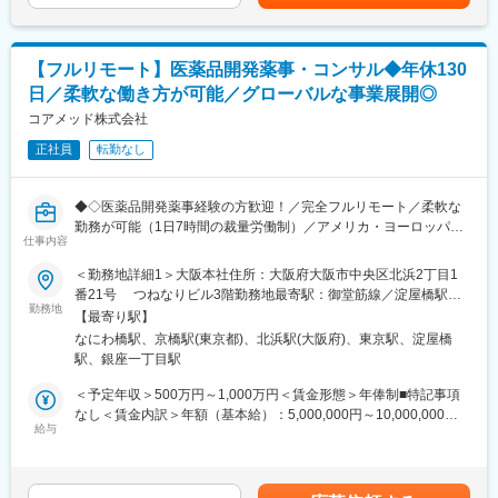
当を含めた表記です。
・企業数：9社
・治験薬概要書・PMDA相談資料・申請資料（CTD-MODULE3）
・社員数：約150名
などの作成およびその助言
・外国製造業者認定、原薬等登録等
グループ拠点数
【フルリモート】医薬品開発薬事・コンサル◆年休130
・病院：全国3,076床
日／柔軟な働き方が可能／グローバルな事業展開◎
※クライアントは欧米製薬会社または外資系製薬会社がほとんどで
・薬局：全国186店舗
す。
コアメッド株式会社
・在宅サービス拠点：323拠点
※プロジェクトは一人で行うのではなく、現社員と共に分担し業務
・歯科医院：237チェア
正社員
転勤なし
にあたっていただきます。
変更の範囲：会社の定める業務
■教育体制：
◆◇医薬品開発薬事経験の方歓迎！／完全フルリモート／柔軟な
通常医薬品メーカー出身が会員である関西医薬協会に、当社は会
勤務が可能（1日7時間の裁量労働制）／アメリカ・ヨーロッパ企
員として登録しています。業界関連のセミナーにも参加すること
仕事内容
業と事業展開／医薬品の薬事戦略・開発戦略のコンサルティング
ができ、メーカーと同じレベルの業界知識とマーケット感をアッ
会社◆◇
＜勤務地詳細1＞大阪本社住所：大阪府大阪市中央区北浜2丁目1
プデートできる環境です。
番21号 つねなりビル3階勤務地最寄駅：御堂筋線／淀屋橋駅受
■業務内容：
勤務地
動喫煙対策：屋内全面禁煙＜勤務地詳細2＞東京支社住所：東京都
■働き方：
【最寄り駅】
医薬品開発における薬事戦略の立案・評価・助言を中心としたコ
千代田区丸の内1-11-1 パシフィックセンチュリープレイス丸の内
◎完全在宅勤務のため、拠点（東京・大阪）の近くにお住まいで
なにわ橋駅、京橋駅(東京都)、北浜駅(大阪府)、東京駅、淀屋橋
ンサルティング業務をお任せします。承認取得に向けた最適な戦
13階 受動喫煙対策：屋内全面禁煙変更の範囲：無
なくてもご就業いただけます。
駅、銀座一丁目駅
略を設計する上流ポジションです。
◎お昼休みの時間帯も自由なので、例えばお子様がおられる方の
＜予定年収＞500万円～1,000万円＜賃金形態＞年俸制■特記事項
場合、お子様の通院やご都合に合わせて業務時間を調整できま
・クライアントの基本戦略を踏まえた薬事戦略の立案
なし＜賃金内訳＞年額（基本給）：5,000,000円～10,000,000円
す。
・日米欧（MHLW／PMDA・FDA・EMA）を横断したグローバル
給与
＜月額＞416,666円～833,333円（12分割）＜昇給有無＞有＜残業
（自分の業務が終わるよう業務管理を行う必要はありますが、裁
薬事戦略の企画
手当＞無＜給与補足＞※前職でのご経験・年収を考慮の上決定致し
量の大きい働き方ができます）
・各種試験成績・申請資料の評価・分析
ます。■年収構成：年俸制となります。賃金はあくまでも目安の金
※現在、関東関西のほか、九州、中部、東北、海外在住の方もいま
・三極規制当局との事前相談を含むリエゾン業務および規制動向
額であり、選考を通じて上下する可能性があります。月給(月額)は
す。