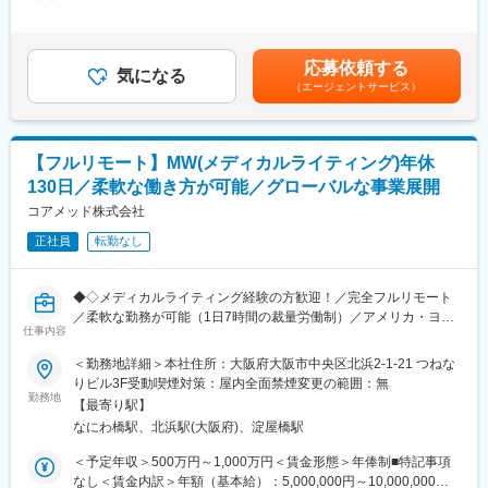
＜月額＞416,666円～833,333円（12分割）＜昇給有無＞有＜残業
量の大きい働き方ができます）
立案・評価分析・助言
手当＞無＜給与補足＞※前職でのご経験・年収に応じて年収は考慮
※現在、関東関西のほか、九州、中部、東北、海外在住の方もいま
・各種申請対応および治験相談の実施・支援
いたします。■年収構成：年俸制となります。賃金はあくまでも目
す。
・規制当局（PMDA等）との面談対応・折衝への参画
安の金額であり、選考を通じて上下する可能性があります。月給
・会議や打ち合わせで必要な時は大阪・東京等へ出張（宿泊も伴
応募依頼する
・治験相談戦略の立案および関連資料の作成
気になる
(月額)は固定手当を含めた表記です。
います）が発生します。
（エージェントサービス）
※国内出張の頻度は1~3回/年です。（海外出張はほとんどありませ
■業務の特徴：
ん。）
・プロジェクトは個人で完結させるのではなく、社内メンバーと
連携しながら分担して推進します。
■ワークライフバランス：
【フルリモート】MW(メディカルライティング)年休
・戦略立案から規制対応まで一貫して関わることで、臨床開発全
同社は、個人が最大限に能力を発揮できるよう働きやすい環境作
130日／柔軟な働き方が可能／グローバルな事業展開
体を俯瞰した視点を身につけることが可能です。
りに注力しております。男女問わず在宅勤務が可能です。また、
コアメッド株式会社
女性社員も多く、産休・育休取得実績も豊富で9割以上の復職率を
■教育体制：
誇っており、長期就業が可能な環境・福利厚生が整っています。
正社員
転勤なし
通常医薬品メーカー出身が会員である関西医薬協会に、当社は会
員として登録しています。業界関連のセミナーにも参加すること
変更の範囲：会社の定める業務
ができ、メーカーと同じレベルの業界知識とマーケット感をアッ
◆◇メディカルライティング経験の方歓迎！／完全フルリモート
プデートできる環境です。
／柔軟な勤務が可能（1日7時間の裁量労働制）／アメリカ・ヨー
仕事内容
ロッパ企業と事業展開／医薬品の薬事戦略・開発戦略のコンサル
■働き方：
ティング会社◆◇
＜勤務地詳細＞本社住所：大阪府大阪市中央区北浜2-1-21 つねな
◎完全在宅勤務のため、拠点（東京・大阪）の近くにお住まいで
りビル3F受動喫煙対策：屋内全面禁煙変更の範囲：無
なくてもご就業いただけます。
■業務概要：
勤務地
◎お昼休みの時間帯も自由なので、例えばお子様がおられる方の
【最寄り駅】
治験相談用資料や試験総括報告書、承認申請資料（CTDなど）の
場合、お子様の通院やご都合に合わせて業務時間を調整できま
なにわ橋駅、北浜駅(大阪府)、淀屋橋駅
作成を中心に、医薬品開発における各種ドキュメント作成業務
す。
（英語・日本語）をお任せします。
＜予定年収＞500万円～1,000万円＜賃金形態＞年俸制■特記事項
（自分の業務が終わるよう業務管理を行う必要はありますが、裁
なし＜賃金内訳＞年額（基本給）：5,000,000円～10,000,000円
量の大きい働き方ができます）