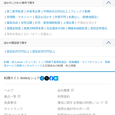
ほかのこだわり条件で探す
第二新卒歓迎
外資系企業
年間休日120日以上
フレックス勤務
管理職・マネジャー
英語を活かす
学歴不問
転勤なし（勤務地限定）
服装自由
女性活躍
社宅・家賃補助制度
上場企業
中国語を活かす
退職金制度
残業20時間未満
完全週休2日制
職種未経験歓迎
原則定時退社
海外出張あり
U・Iターン支援あり
ほかの固定給で探す
固定給25万円以上
固定給35万円以上
転職・求人doda（デューダ）トップ
関東
千葉県
医薬品・医療機器・ライフサイエンス・医療
系サービス
医療コンサルティング
土日祝休みの転職・求人情報
転職サイト dodaをシェア
ヘルプ
会社概要
拠点一覧
利用規約
免責事項
通信に関する情報の利用について
サイトマップ
採用を検討中の方へ
PCサイトを見る
利用者データの外部送信