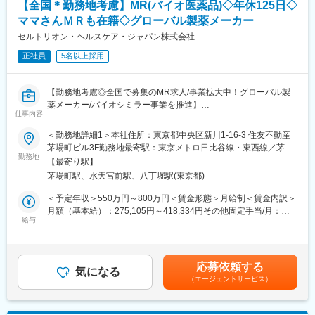
整っております。
【全国＊勤務地考慮】MR(バイオ医薬品)◇年休125日◇
者数は220万人を突破。より多くの患者・薬局に利用されるサー
ビスへと成長を続けています。
ママさんＭＲも在籍◇グローバル製薬メーカー
【働き方】
セルトリオン・ヘルスケア・ジャパン株式会社
年間休日122日・土日祝休みのため、しっかりお休みは取得いた
■業務内容
だけます。
正社員
5名以上採用
・PdM、エンジニア、QA、セールス、CSなど関係者との調整
残業時間は繁閑差がございますが、基本20時間程度です。
・PdMが整理した企画・仕様・優先度を踏まえた開発進行計画へ
の落とし込み
【配属先について】
【勤務地考慮◎全国で募集のMR求人/事業拡大中！グローバル製
・進行管理、スケジュール管理、マイルストーン管理
一都三県のうち、ご希望の勤務地にて配属予定です。初任地確約
薬メーカー/バイオシミラー事業を推進】
・リリースに向けた関係者調整、情報整理
仕事内容
ではございますが、将来的な転勤の可能性がございます。
・障害、不具合、仕様確認等に関する関係者調整
バイオ医薬品を開発・製造する総合ヘルスケアグループの日本法
・開発プロセス、チケット管理、リリース運用等の継続的な改善
＜勤務地詳細1＞本社住所：東京都中央区新川1-16-3 住友不動産
変更の範囲：会社の定める業務
人である当社にて、MRを募集いたします。
茅場町ビル3F勤務地最寄駅：東京メトロ日比谷線・東西線／茅場
勤務地
■開発体制
町駅受動喫煙対策：敷地内喫煙可能場所あり＜勤務地詳細2＞全国
【最寄り駅】
■業務内容：
PM、PdM、テックリード、エンジニア、QA、デザイナー等、計
住所：全国 受動喫煙対策：敷地内全面禁煙変更の範囲：会社の定
茅場町駅、水天宮前駅、八丁堀駅(東京都)
・MR職務の担当エリアにおいて当社製品の新規口座開設ならびに
14名（協力会社含む）の開発チームです。内製化を進めており、
める事業所
シェアの拡大を目指す
アジャイルで開発を進めています。
＜予定年収＞550万円～800万円＜賃金形態＞月給制＜賃金内訳＞
・販売目標を達成させるために卸との協業を推進する
月額（基本給）：275,105円～418,334円その他固定手当/月：
・担当エリア内のKOLを育成し、その地区における波及効果を目
給与
■働きやすい環境
40,000円固定残業手当/月：143,229円～208,333円（固定残業時
指す
◎フルリモート可能。居住地を問わず全国から勤務できます。
間40時間0分/月）超過した時間外労働の残業手当は追加支給＜月
・販売目標を達成させるために的確なイベントの企画と運営を実
◎フルフレックスのため、業務状況やチームとの連携を踏まえつ
給＞458,334円～666,667円（一律手当を含む）＜昇給有無＞有＜
践する
つ柔軟に働くことが可能。
残業手当＞有＜給与補足＞※年収は経験に応じて決定します。年収
応募依頼する
気になる
◎Slack、Notion、GitHub、Google Workspace等を活用。リモー
には営業手当を含みます。※固定残業代は、時間外労働の有無に関
（エージェントサービス）
■採用背景：
トでの情報共有・プロジェクト推進を実施。
わらず40時間分が付きます。※別途営業日当支給（2,000円/日）賃
今後の更なる事業拡大に向けての採用になります。
金はあくまでも目安の金額であり、選考を通じて上下する可能性
変更の範囲：会社の定める業務
があります。月給(月額)は固定手当を含めた表記です。