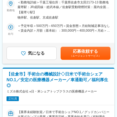
スシェア製品を持つ安定企業です。
＜勤務地詳細＞千葉工場住所：千葉県佐倉市太田2173-13 勤務地
自社設計したパーツやユニットを外注することも多く、小ロット
【対象エリア】
最寄駅：JR成田線・総武本線／佐倉駅受動喫煙対策：屋内全面禁
かつ多品種の部材を扱います。
勤務地
■首都圏・北関東圏の対応を中心とします。
煙変更の範囲：会社の定める事業所
【最寄り駅】
発注先の選定から発注先への品質面の要請、納品時の品質チェッ
■千葉勤務はフィールドサービス部門の本社機能を有しているた
物井駅、佐倉駅、京成佐倉駅
クまで携わります。
め、各営業所から協力要請があれば全国に出向くこともありま
単なる在庫補充や流れ発注ではない、メーカーにおける購買職務
す。
＜予定年収＞500万円～650万円＜賃金形態＞月給制補足事項なし
の醍醐味、やりがいが味わえる仕事です。
＜賃金内訳＞月額（基本給）：300,000円～400,000円＜月給＞
給与
【取扱製品】
300,000円～400,000円＜昇給有無＞有＜残業手当＞有＜給与補足
【仕事の内容】
■手術台や手術台に付随する各種アクセサリー製品、手術室関連製
＞■昇給：年1回（1月）■賞与：年2回（6月、12月）・前職を考慮
※全てのご経験がなくても構いません。経験・強みをお持ちの領域
品
のうえ、経験・スキルに応じて決定します。 表記は目安であり
から携わっていただきます※
※製品は、機械・電気・油圧・バッテリー・操作盤等で構成されま
選考を通じて上下する可能性があります。・業績加算賞与の制度
応募依頼する
・調達管理 / 仕入先選定から契約締結、見積依頼、納期管理、
気になる
す。
があり、年収は平均的な加算賞与を含みます。・残業代別途支給
（エージェントサービス）
品質管理、支払管理、左記に関する折衝等
賃金はあくまでも目安の金額であり、選考を通じて上下する可能
・原価管理 / 原価管理、原価低減、仕入先見直し等
【所属組織の構成】
性があります。月給(月額)は固定手当を含めた表記です。
・品質管理 / 調達品の不適合原因潰しこみ、仕入先との検査基
■フィールドサービススタッフ17名（テクニカルサービス部全体
準の取り決め、品質向上業務等
31名）
【佐倉市】手術台の機械設計◇日米で手術台シェア
（その他補足情報）
※医療機器取り扱いの経験は必要ありません。
NO.1／安定の医療機器メーカー／車通勤可／福利厚生
・手術台は約1000の部材を使い構成されており、様々な部位の術
※異業界転職者も多数活躍中です！
◎
式に対応する複数の手術台を開発・製造しています。
例）複合機、家電製品、厨房機器、自動車、建設機械、重電機
・購買もとになる設計開発部門や品質管理部門・製造部門は同工
械 等
ミズホ株式会社 ※日・米シェアトップクラスの医療機器メーカー
場内にあり、コミュニケーションの取りやすい環境です。
正社員
【豊富な福利厚生】
【所属組織の構成】
■住宅補助手当 / 会社規程に該当の場合
・購買係 ４名（男性３名・女性１名） 購買係が属する千葉
(30歳まで15,000円/月、35歳まで10,000円/月)
【業界未経験歓迎／日米で手術台シェアNO.1／グッドカンパニー
工場生産管理課全体では20名
■扶養家族手当 / 会社規程に該当の場合
大賞グランプリ受賞／事業安定性・業界内知名度◎／福利厚生充