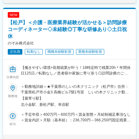
NEW
【松戸】＜介護・医療業界経験が活かせる＞訪問診療
コーディネーター◇未経験◎丁寧な研修あり◇土日祝
休
のぞみ株式会社
正社員
転勤なし
職種未経験歓迎
業種未経験歓迎
【働きやすい環境×長期就業が叶う！18時定時で残業20h＊年間休
日125日／転勤なし／患者様や家族に寄り添う◎訪問診療のご紹
仕事内容
介やクリニック運営】
＜勤務地詳細＞★千葉県のしいの木クリニック（松戸市）住所：
★介護・医療の業界経験を活かしながら、患者様・ご家族・施設
千葉県松戸市小金3 高橋ビル7階1号室 しいの木クリニック勤務
をつなぐ地域医療のコーディネーターとして活躍いただきます。
勤務地
地最寄駅：JR線／北小金駅受動喫煙対策：屋内全面禁煙変更の範
【最寄り駅】
働き方改善や、長期就業が叶うポジションです★
囲：会社の定める事業所
北小金駅、新松戸駅、幸谷駅
＜ご経験が活かせるポイント＞
＜予定年収＞400万円～600万円＜賃金形態＞月給制補足事項なし
・利用者様やご家族、介護施設との関係づくりを行ってきた方
＜賃金内訳＞月額（基本給）：236,700円～366,250円固定残業手
・様々な職種や関係機関との連携・調整業務に携わってきた方
給与
当/月：37,000円～57,250円（固定残業時間20時間0分/月）超過し
・相手の状況やニーズを汲み取り、適切な支援や提案を行ってき
た時間外労働の残業手当は追加支給＜月給＞273,700円～423,500
た方
円（一律手当を含む）＜昇給有無＞有＜残業手当＞有＜給与補足