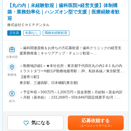
■当社の特徴：
【丸の内｜未経験歓迎｜歯科医院×経営支援】体制構
韓国セルトリオングループは、韓国株式市場KOSPIに上市してい
築・業務効率化｜ハンズオン型で支援｜医療経験者歓
るバイオ医薬品を開発・製造する企業の中で、常に時価総額が
迎
Top5のバイオ医薬品の開発及び製造技術に注力しているグループ
です。
株式会社ＣＨＣＰデンタル
当社は、セルトリオングループで開発及び製造しているバイオシ
正社員
転勤なし
職種未経験歓迎
ミラー＊を含めたバイオ医薬品を日本で販売するため、セルトリ
オングループの日本法人として2014年に設立され、現在、4製品
を販売しており、今後もパイプラインを拡大していきます。
～歯科関連資格をお持ちの方応募歓迎！歯科クリニックの経営支
援業務推進｜キャリアアップ・チェンジ歓迎～
今後の更なる事業拡大に向け、ご自身の経験やノウハウを発揮頂
仕事内容
きながら、会社・個人共に成長して行くメンバーを今回募集致し
■ ポジション概要
ます。
＜勤務地詳細1＞★本社住所：東京都千代田区丸の内1-8-1 丸の内
歯科クリニックの経営支援業務。適切なガバナンス体制の構築や
トラストタワーN館11F勤務地最寄駅：JR、私鉄各線／東京駅受動
業務の効率化、採用・教育といった面での支援も実施。誰もが働
勤務地
＊バイオシミラー：先行バイオ医薬品と同等/同質の品質、安全性
喫煙対策：屋内全面禁煙＜勤務地詳細2＞在宅勤務（直行直帰）住
【最寄り駅】
きやすい環境を実現するとともに、目まぐるしく変化する歯科業
および有効性を有し、異なる製造販売業者により開発される医薬
所：大阪府 受動喫煙対策：屋内全面禁煙変更の範囲：本文参照
東京駅、三越前駅、日本橋駅(東京都)
界の中で、競争力を発揮できる医院づくりをバックアップしてい
品。
きます。
＜予定年収＞500万円～1,200万円＜賃金形態＞月給制＜賃金内訳
■事業の特徴：
＞月額（基本給）：233,268円～559,846円固定残業手当/月：
■業務内容
給与
高齢化社会が進行するなか、医療費の削減は喫緊の課題であり、
183,399円～440,154円（固定残業時間45時間0分/月）超過した時
パートナークリニックを定期的に訪問し、ハンズオンでクリニッ
国策としてバイオシミラー普及促進の方針を打ち出しています。
間外労働の残業手当は追加支給＜月給＞416,667円～1,000,000円
クの経営・運営業務全般を支援（2～3案件/人を担当）します
セルトリオンは、抗体医薬品のバイオシミラーを世界規模で研究
（一律手当を含む）＜昇給有無＞有＜残業手当＞有＜給与補足＞※
・適切なガバナンス体制の構築、意思決定の高度化
開発から臨床試験、規制関連業務、製造、流通まで、バイオ医薬
上記、想定年収のためスキルやご経験に応じて変動する可能性あ
応募依頼する
・共同購買、本部機能、ICT導入による業務オペレーションの効率
気になる
品事業の全プロセスに対応するワンストップソリューションを提
り■昇給：有（※会社業績、勤務成績、成果に応じる）■賞与：有
（エージェントサービス）
化
供することで、世界中の患者様にバイオ医薬品の新しい治療の選
（※会社業績に応じる。上記想定年収には賞与含まず）賃金はあく