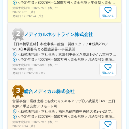
＜予定年収＞800万円～1,500万円＜賃金形態＞年俸制＜賃金内訳＞年額（基本給）：8,000,000円～15,000,000円＜月額＞666,666円～1,250,000円（12分割）＜昇給有無＞有＜残業手当＞無賃金はあくまでも目安の金額であり、選考を通じて上下する可能性があります。月給(月額)は固定手当を含めた表記です。
◎お昼休みの時間帯も自由なので、例えばお子様がおられる方の
掲載予定期間：
2026/7/23（木）
〜
場合、お子様の通院やご都合に合わせて業務時間を調整できま
2026/10/21（水）
す。
気になる
更新日：
2026/8/4（火）
（自分の業務が終わるよう業務管理を行う必要はありますが、裁
量の大きい働き方ができます）
※現在、関東関西のほか、九州、中部、東北、海外在住の方もいま
メディカルホットライン株式会社
す。
・会議や打ち合わせで必要な時は大阪・東京等へ出張（宿泊も伴
【日本橋駅直結】本社事務～総務・労務スタッフ◆残業20h／
います）が発生します。
WLB◎◆需要高まる医療業界へ事業展開
※国内出張の頻度は1~3回/年です。(一部海外出張の場合がござい
＜勤務地詳細＞本社住所：東京都中央区八重洲1-3-7 八重洲ファーストフィナンシャルビル13F受動喫煙対策：屋内全面禁煙変更の範囲：会社の定める事業所
ます。）
＜予定年収＞400万円～500万円＜賃金形態＞月給制補足事項なし＜賃金内訳＞月額（基本給）：235,000円～284,000円固定残業手当/月：45,000円～66,000円（固定残業時間25時間0分/月）超過した時間外労働の残業手当は追加支給＜月給＞280,000円～350,000円（一律手当を含む）＜昇給有無＞有＜残業手当＞有＜給与補足＞※給与詳細は、ご経験やスキルを考慮のうえ決定します。■昇給：年1回 査定により決定■賞与：年2回（7 月・12 月） 都度査定により決定 算定対象期間に準ずる賃金はあくまでも目安の金額であり、選考を通じて上下する可能性があります。月給(月額)は固定手当を含めた表記です。
掲載予定期間：
2026/6/18（木）
〜
■組織構成：
2026/9/16（水）
CMC担当11名（2名男性、9名女性）
気になる
更新日：
2026/6/18（木）
30代～40代で構成されています。
お子様がおられる社員が多く、在宅勤務のため子育てしながらキ
ャリアを築ける環境です。
総合メディカル株式会社
こちらの組織には、内資外資の製薬企業でのCMC業務の経験者や
研究所での経験、CMC薬事の経験者が多いです。
営業事務◇業務改善にも携わりスキルアップ◎／残業月14h・土日
祝休／手当充実／リモート可
変更の範囲：会社の定める業務
＜勤務地詳細＞本社住所：福岡県福岡市中央区大名2-9-23 プリオ福岡ビル勤務地最寄駅：地下鉄空港線／天神駅受動喫煙対策：屋内全面禁煙変更の範囲：会社の定める事業所
＜予定年収＞320万円～550万円＜賃金形態＞月給制補足事項なし＜賃金内訳＞月額（基本給）：200,000円～246,000円その他固定手当/月：20,000円～110,000円＜月給＞220,000円～356,000円＜昇給有無＞有＜残業手当＞有＜給与補足＞※実際の年収は面談・面接後に経歴や能力に応じて決定します※求人票の想定年収に当てはまらないケースも発生する可能性があります賞与年2回（2025年度実績4.4ヶ月）、昇給年1回住宅補助手当、家族手当、残業手当、休日出勤手当など賃金はあくまでも目安の金額であり、選考を通じて上下する可能性があります。月給(月額)は固定手当を含めた表記です。
掲載予定期間：
2026/7/16（木）
〜
2026/10/14（水）