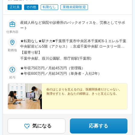
正社員
その他
転勤なし
業種未経験歓迎
産婦人科など病院や診療所のバックオフィスを、労務としてサポ
ート
仕事内容
★転勤なし★駅チカ■千葉県千葉市中央区本千葉町6-1 エレル千葉
中央駅前ビル5階（アクセス）：京成千葉中央駅 ロータリー目の
勤務地
前より徒歩1分※受動喫煙防止対策：屋内全面禁煙
【最寄り駅】
千葉中央駅、葭川公園駅、県庁前駅(千葉県)
★年収750万円／月給45万円（管理職）
★年収600万円／月給34万円（単身者・入社2年）
給与
命のはじまりを支えるのは、医療関係者だけじゃない。
無理せずとも、あなたの経験は、きっと支えになる。
気になる
応募する