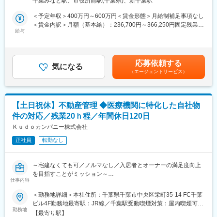
千葉みなと駅、市役所前駅(千葉県)、新千葉駅
■同社の魅力：
＜ご経験が活かせるポイント＞
◇ドクターと二人三脚で創る”頼れる専門家”
＜予定年収＞400万円～600万円＜賃金形態＞月給制補足事項なし
・利用者様やご家族、介護施設との関係づくりを行ってきた方
幅広く総合的にドクターの支援を行う同社では、ドクターの想い
＜賃金内訳＞月額（基本給）：236,700円～366,250円固定残業手
・様々な職種や関係機関との連携・調整業務に携わってきた方
給与
や診療方針を重視しながら、何度も協議を重ね、ともに患者様や
当/月：37,000円～57,250円（固定残業時間20時間0分/月）超過し
・相手の状況やニーズを汲み取り、適切な支援や提案を行ってき
スタッフにとって理想の診療環境を作り上げていきます。病院の
た時間外労働の残業手当は追加支給＜月給＞273,700円～423,500
た方
利用者から感謝の声を頂くことが多くご自身のやりがいにもなり
円（一律手当を含む）＜昇給有無＞有＜残業手当＞有＜給与補足
ます。
＞※上記年収は、経験に応じ決定します。■昇級：年1回■賞与あり
応募依頼する
■職務内容：
気になる
（業績により支給）※モデル年収※係長（30代）500万円課長（40
（エージェントサービス）
当社グループ企業である医療法人（訪問診療クリニック）にて、
◇持続的な発展を見込んだ事業モデルの展開
代）700万円部長（40代）800万円賃金はあくまでも目安の金額で
訪問診療の患者様を集める仕事や、クリニックの運営をお任せし
建物を建てる事だけが目的ではありません。収益のある事業モデ
あり、選考を通じて上下する可能性があります。月給(月額)は固定
ます。
ルを構築し、さらに現実とすることが同社の強みです。休診を最
手当を含めた表記です。
ノルマはなく、介護施設やケアマネジャーとの信頼関係を築きな
小限にする独自の工法（登録第5722394号）を持ち、長年来院さ
【土日祝休】不動産管理 ◆医療機関に特化した自社物
がら、訪問診療を必要とする患者様を医療につなぐ役割です。
れている患者様にも継続的に医療サービスを提供することを重視
件の対応／残業20ｈ程／年間休日120日
しています。
★当社の訪問診療は、介護施設など施設訪問が8割程度、個人宅へ
Ｋｕｄｏカンパニー株式会社
の訪問が1～2割程度となります。
正社員
転勤なし
★本ポジションでは、各クリニックに常駐して業務を行います（1
人で駐在することはありません）。
～宅建なくても可／ノルマなし／入居者とオーナーの満足度向上
＜具体的な業務内容＞
を目指すことがミッション～
◎介護施設等への営業活動（集患業務）
仕事内容
└当クリニックを紹介したり、取引ある介護施設へは、より介護
不動産管理担当として自社物件の管理業務をお任せいたします。
＜勤務地詳細＞本社住所：千葉県千葉市中央区栄町35-14 FC千葉
施設の入居者様に紹介してもらえるようなアプローチをします。
管理戸数増加による増員採用となります。
ビル4F勤務地最寄駅：JR線／千葉駅受動喫煙対策：屋内喫煙可能
勤務地
場所あり
◎クリニック運営
【最寄り駅】