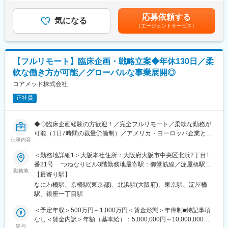
対応
いたします。■年収構成：年俸制となります。賃金はあくまでも目
※現在、関東関西のほか、九州、中部、東北、海外在住の方もいま
・評価分析および各フェーズにおけるガイダンス相談用報告書の
安の金額であり、選考を通じて上下する可能性があります。月給
す。
応募依頼する
作成
気になる
(月額)は固定手当を含めた表記です。
・会議や打ち合わせで必要な時は大阪・東京等へ出張（宿泊も伴
（エージェントサービス）
・治験相談および申請前相談に向けた戦略構築・資料作成・助言
います）が発生します。
・規制当局との面談への出席・対応
※国内出張の頻度は1~3回/年です。（海外出張の可能性も一部ござ
います）
■業務の特徴：
【フルリモート】臨床企画・戦略立案◆年休130日／柔
・プロジェクトは個人単独ではなく、社内メンバーと協働しなが
■ワークライフバランス：
軟な働き方が可能／グローバルな事業展開◎
ら分担して推進しています。
同社は、個人が最大限に能力を発揮できるよう働きやすい環境作
・非臨床領域における戦略設計から規制対応まで関わり、開発全
コアメッド株式会社
りに注力しております。男女問わず在宅勤務が可能です。また、
体を俯瞰する視点を身につけることが可能です。
女性社員も多く、産休・育休取得実績も豊富で9割以上の復職率を
正社員
誇っており、長期就業が可能な環境・福利厚生が整っています。
■教育体制：
通常医薬品メーカー出身が会員である関西医薬協会に、当社は会
変更の範囲：会社の定める業務
◆◇臨床企画経験の方歓迎！／完全フルリモート／柔軟な勤務が
員として登録しています。業界関連のセミナーにも参加すること
可能（1日7時間の裁量労働制）／アメリカ・ヨーロッパ企業と事
ができ、メーカーと同じレベルの業界知識とマーケット感をアッ
仕事内容
業展開／医薬品の薬事戦略・開発戦略のコンサルティング会社
プデートできる環境です。
◆◇
＜勤務地詳細1＞大阪本社住所：大阪府大阪市中央区北浜2丁目1
番21号 つねなりビル3階勤務地最寄駅：御堂筋線／淀屋橋駅受
■働き方：
■仕事内容：
勤務地
動喫煙対策：屋内全面禁煙＜勤務地詳細2＞東京支社住所：東京都
◎完全在宅勤務のため、拠点（東京・大阪）の近くにお住まいで
【最寄り駅】
新薬開発における開発戦略および開発企画の立案・評価・助言を
千代田区丸の内1-11-1 パシフィックセンチュリープレイス丸の内
なくてもご就業いただけます。
なにわ橋駅、京橋駅(東京都)、北浜駅(大阪府)、東京駅、淀屋橋
中心とした、コンサルティング業務をお任せします。
13階 受動喫煙対策：屋内全面禁煙変更の範囲：無
◎お昼休みの時間帯も自由なので、例えばお子様がおられる方の
駅、銀座一丁目駅
臨床開発の上流工程から関与し、プロジェクトの成功に向けた戦
場合、お子様の通院やご都合に合わせて業務時間を調整できま
略策定を支援するポジションです。
＜予定年収＞500万円～1,000万円＜賃金形態＞年俸制■特記事項
す。
なし＜賃金内訳＞年額（基本給）：5,000,000円～10,000,000円
（自分の業務が終わるよう業務管理を行う必要はありますが、裁
・各開発フェーズ（Phase I／II／III）における治験プロトコールの
給与