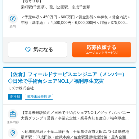
場所あり
・残業月平均20時間
【最寄り駅】
変更の範囲：会社の定める業務
際に施工管理の業務をお任せいたします。
・緊急対応ほぼなし
栄町駅(千葉県)、葭川公園駅、京成千葉駅
医療に特化しているため、他社との差別化を図ることができてお
ります。
＜予定年収＞450万円～600万円＜賃金形態＞年俸制＜賃金内訳＞
■当社の魅力
・内勤で積算
年額（基本給）：4,500,000円～6,000,000円＜月額＞375,000円
◇ 医療施設の“当たり前の快適さ”を守る、価値ある不動産管理
・図面チェック
給与
～500,000円（12分割）＜昇給有無＞有＜残業手当＞有＜給与補
当社の不動産管理は、入居者対応や点検手配をこなすだけの業務
・施工計画立案
足＞■昇給：1月あたり2.00%～6.00%（前年度実績）■決算賞与：
ではありません。
・安全管理
業績に応じて支給（例年1~2か月分）賃金はあくまでも目安の金
医療機関に特化した建物を常に清潔で安全、機能的な状態に保つ
・品質管理
額であり、選考を通じて上下する可能性があります。月給(月額)は
ことで、患者様が不安なく来院でき、医療スタッフが診療に集中
応募依頼する
・予算管理
気になる
固定手当を含めた表記です。
できる環境を支える役割を担います。
（エージェントサービス）
・お客様対応
建物の美観や設備状態がそのまま施設の印象につながるため、ご
お客さまとの打ち合わせの段階から業務をお任せいたしますの
自身の管理品質が利用者満足へ直結する、やりがいの大きな仕事
で、経験やスキルを存分に活かすことができます。
です。
【佐倉】フィールドサービスエンジニア（メンバー）
※当社は現場非常駐で、現場をお任せしている職長さんに指示を出
◇ 経験を活かし、医療特化型物件の管理スキルをさらに磨ける
◇日米で手術台シェアNO.1／福利厚生充実
し、工事が順調に動いているか確認する形になります。内勤がメ
クリニック・薬局・介護施設など、医療用途ならではの制約や配
インになりますので、巡回管理で働きやすい環境です。
ミズホ株式会社
慮点を踏まえた管理が求められる環境です。
診療への影響を最小限に抑えた修繕計画や、利用者導線・衛生面
正社員
業種未経験歓迎
■組織構成
を意識した管理対応など、不動産管理経験を活かしながら、より
３名（40代前半、60代２名）が在籍しております。
専門性の高いスキルを身につけることができます。
「医療サービスを止めない」ための管理を通じ、社会インフラを
【業界未経験歓迎／日米で手術台シェアNO.1／グッドカンパニー
■働き方
支える存在として長期的に活躍できるポジションです。
大賞グランプリ受賞／事業安定性・業界内知名度◎／福利厚生充
・年間休日120日（土日祝休み）
仕事内容
実】
・残業20時間程
＜勤務地詳細＞千葉工場住所：千葉県佐倉市太田2173-13 勤務地
・案件は関東圏内のため出張は基本的になし（既存顧客が地方進
【業務概要】
最寄駅：JR成田線・総武本線／佐倉駅受動喫煙対策：屋内全面禁
出する際に稀に発生する程度／千葉エリア中心）