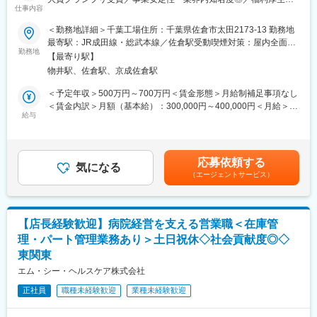
(配偶者12,000円、子1人につき8,000円)
仕事内容
実】
＊＊＊＊＊＊＊＊＊＊＊＊＊＊ 企 業 紹 介 ＊＊＊＊
■確定拠出型年金制度（DC)
＊＊＊＊＊＊＊＊＊＊＊＊＊＊＊
＜勤務地詳細＞千葉工場住所：千葉県佐倉市太田2173-13 勤務地
■退職金制度
【業務概要】
最寄駅：JR成田線・総武本線／佐倉駅受動喫煙対策：屋内全面禁
■保養所（多数) など
■当社は100年を超える医療機器メーカーで、世界的なトップクラ
勤務地
日本から世界へ。当社の医療機器は、世界数十か国で採用されて
煙変更の範囲：会社の定める事業所
【最寄り駅】
スシェア製品を持つ安定企業です。
います。
変更の範囲：会社の定める業務
物井駅、佐倉駅、京成佐倉駅
■主力製品である「手術台」の『機械設計』を担当いただきます。
人々の生命・健康を預かる医療現場でトップクラスシェアを持
■手術台はベッドとは異なり、手術の部位や術式に応じて、上下昇
ち、"グローバル・スタンダード"として認められています。
＜予定年収＞500万円～700万円＜賃金形態＞月給制補足事項なし
降・左右傾斜・部位伸縮・体制保持など様々な可動が求められま
１．世界初の全油圧式手術台 ～ 医療先進国である日本・アメリカ
＜賃金内訳＞月額（基本給）：300,000円～400,000円＜月給＞
す。
給与
で手術台トップクラス・シェア
300,000円～400,000円＜昇給有無＞有＜残業手当＞有＜給与補足
２．脳動脈瘤「杉田クリップ」 ～ 国内約70％・世界約40％のシ
＞■昇給：年1回（1月）■賞与：年2回（6月、12月）・前職を考慮
【仕事の内容】
ェア、年間10万個を世界50ヶ国へ供給
のうえ、経験・スキルに応じて決定します。 表記は目安であり
■手術台および手術台関連部品の要素開発、設計開発
３．日本人の骨格に合わせた骨折や骨格矯正の治療用インプラン
選考を通じて上下する可能性があります。・業績加算賞与の制度
応募依頼する
■設計検証、妥当性評価（機構・機造設計）、リスクマネジメン
気になる
ト・プレートの開発
があり、年収は平均的な加算賞与を含みます。・残業代別途支給
（エージェントサービス）
ト、原価低減施策
賃金はあくまでも目安の金額であり、選考を通じて上下する可能
■技術文書作成
変更の範囲：会社の定める業務
性があります。月給(月額)は固定手当を含めた表記です。
【所属組織の構成】
【店長経験歓迎】病院経営を支える営業職＜在庫管
■技術部：37名、工場全体：130名
理・パート管理業務あり＞土日祝休◇社会貢献度◎◇
■開発陣は千葉工場の同一フロアに集約していますので、風通しが
東関東
良く、協同して作業進捗できる開発環境です。
エム・シー・ヘルスケア株式会社
【ポジションの魅力】
正社員
職種未経験歓迎
業種未経験歓迎
■一部のプログラムや担当フェーズだけでなく、一連の開発フェー
ズに携わる醍醐味が味わえます。