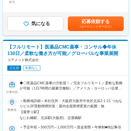
■業務の内容：
給与
＜月額＞416,666円～833,333円（12分割）＜昇給有無＞有＜残業
※現在、関東関西のほか、九州、中部、東北、海外在住の方もいま
具体的には、以下のような申請・報告関連資料の作成をご担当い
手当＞無＜給与補足＞※前職でのご経験・年収に応じて年収は考慮
す。
ただきます。
いたします。■年収構成：年俸制となります。賃金はあくまでも目
・会議や打ち合わせで必要な時は大阪・東京等へ出張（宿泊も伴
・オーファンドラッグ指定申請資料
安の金額であり、選考を通じて上下する可能性があります。月給
います）が発生します。
応募依頼する
・日本を含む各国規制当局への治験実施計画届（IND等）および
気になる
(月額)は固定手当を含めた表記です。
※国内出張の頻度は1~3回/年です。（海外出張はほとんどありませ
（エージェントサービス）
申請資料
ん。）
・各国規制当局とのガイダンスミーティングに向けた治験相談用
資料
■ワークライフバランス：
・国際名・一般的名称に関する申請資料
同社は、個人が最大限に能力を発揮できるよう働きやすい環境作
【フルリモート】医薬品CMC薬事・コンサル◆年休
・承認申請書（CTDを含む）
りに注力しております。男女問わず在宅勤務が可能です。また、
130日／柔軟な働き方が可能／グローバルな事業展開
・試験総括報告書（CSR） など
女性社員も多く、産休・育休取得実績も豊富で9割以上の復職率を
コアメッド株式会社
誇っており、長期就業が可能な環境・福利厚生が整っています。
■業務の特徴
正社員
転勤なし
・プロジェクトは個人単独ではなく、社内メンバーと連携しなが
変更の範囲：会社の定める業務
ら分担して推進しています。
・治験～承認申請まで幅広いフェーズに関わることで、医薬品開
◆◇医薬品CMC薬事の方歓迎！／完全フルリモート／柔軟な勤務
発全体を俯瞰できる経験を積むことができます。
が可能（1日7時間の裁量労働制）／アメリカ・ヨーロッパ企業と
仕事内容
事業展開／医薬品の薬事戦略・開発戦略のコンサルティング会社
■教育体制：
◆◇
＜勤務地詳細＞本社住所：大阪府大阪市中央区北浜2-1-21 つねな
通常医薬品メーカー出身が会員である関西医薬協会に、当社は会
りビル3F受動喫煙対策：屋内全面禁煙変更の範囲：無
員として登録しています。業界関連のセミナーにも参加すること
■仕事内容：
勤務地
ができ、メーカーと同じレベルの業界知識とマーケット感をアッ
【最寄り駅】
医薬品開発における理化学・製造・品質試験分野を中心に、CMC
プデートできる環境です。
なにわ橋駅、北浜駅(大阪府)、淀屋橋駅
領域のコンサルティング業務をお任せします。
新薬承認申請に向けた品質戦略の立案から資料作成・評価まで一
＜予定年収＞500万円～1,000万円＜賃金形態＞年俸制■特記事項
■働き方：
貫して関与し、医薬品開発の品質面を支える中核ポジションで