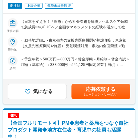
価格で安定的な調達を実現します。
正社員
上場企業
業種未経験歓迎
変更の範囲：会社の定める業務
【実施内容】
・メーカー、ディーラー（販売代理店）との価格交渉支援
【日本を変える！「医療」から社会課題を解決／ヘルスケア領域
・コストが低い製品を採用するために、ドクターなど医療スタッ
で急成長中のCUCへ／企画やマネジメントの経験を活かして社会
仕事内容
フへの提案
貢献／初任地確約◎】
※医療スタッフの意向を確認し、コストとのバランスを鑑みて、改
＜勤務地詳細1＞東京都内の支援先医療機関や施設住所：東京都
善に向けた提案・各所の調整を行います
【はじめに】
（支援先医療機関や施設） 受動喫煙対策：敷地内全面禁煙＜勤務
今回は、支援先の在宅医療クリニックのマネージャーの募集で
勤務地
地詳細2＞千葉県内の支援先医療機関や施設住所：千葉県（支援先
■入社後のサポート体制：
す。支援先に常駐し、経営や業績の管理・スタッフマネジメント
医療機関や施設） 受動喫煙対策：屋内全面禁煙＜勤務地詳細3＞
＜予定年収＞500万円～800万円＜賃金形態＞月給制＜賃金内訳＞
・2～3年程度をめどに、商材知識を身につけていただきます。
をお任せします。
神奈川県内の支援先医療機関や施設住所：神奈川県（支援先医療
月額（基本給）：338,000円～541,125円固定残業手当/月：
・まずは現場に慣れていただき、その後、価格交渉や医療従事者
機関や施設） 受動喫煙対策：敷地内全面禁煙変更の範囲：会社の
給与
78,000円～124,875円（固定残業時間30時間0分/月）超過した時
へのコスト削減提案などに挑戦いただきます。
【業務内容】
定める事業所（リモートワーク含む）
間外労働の残業手当は追加支給＜月給＞416,000円～666,000円
・基本的にOJTにて現場を学んでいただきます。先輩社員が丁寧
■スタッフマネジメント（医師・看護師）：
（一律手当を含む）＜昇給有無＞有＜残業手当＞有＜給与補足＞※
にサポートしていくので、初めての方も安心です。
・人員配置の検討や調整
給与は経験・スキル・ポジションを考慮し決定■報酬更改：年2回
・基本的に、病院へ常駐するスタイルでの勤務となりますが、同
・勤怠管理
応募依頼する
気になる
■業績評価：年2回（4月・10月）※業績評価額：固定支給額の3ヶ
じ部署のスタッフが常に気にかけてくれるため、不安はすぐに解
■業績モニタリング：
（エージェントサービス）
月分相当の1/12※固定支給額及び業績評価額は会社の業績、個人の
消される環境です。
・数値の管理（ベッドコントロール、稼働率、在院日数、在宅復
勤務評定、勤怠等を総合的に勘案し、半期毎の評価に基づき決定
※千葉県・茨城県エリアの病院へ配属予定
帰率など）
賃金はあくまでも目安の金額であり、選考を通じて上下する可能
■改善策立案や実行：
性があります。月給(月額)は固定手当を含めた表記です。
NEW
■やりがい：
・業務フローの見直しなど
・医療機関の課題やお困りごとの解決により、医療従事者が患者
■渉外活動：
【全国フルリモート可】PM◆患者と薬局をつなぐ自社
様に向き合う時間が増え、患者様への貢献につながります。
・社内外の関係性構築
プロダクト開発◆地方在住者・育児中の社員も活躍
・医療の最前線で働く方からの信頼と期待に応え、感謝される瞬
・集患における対外活動
中！
間は、日本の医療を支える存在であることを実感します。