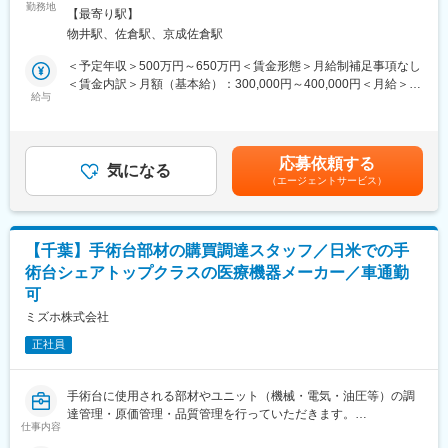
■当社は100年を超える医療機器メーカーで、世界的なトップクラ
勤務地
煙変更の範囲：会社の定める事業所
【最寄り駅】
スシェア製品を持つ安定企業です。
■入社後のフォローについて
物井駅、佐倉駅、京成佐倉駅
■フィールドサービスエンジニアとして、大学病院や地域の基幹病
入社後は、勤続20年のベテラン社員がフォローをさせていただき
院に納入している医療機器類（手術台とその周辺機器類）の定期
＜予定年収＞500万円～650万円＜賃金形態＞月給制補足事項なし
ながら、業務を行っていただきます。
検査や修理に携わっていただきます。
＜賃金内訳＞月額（基本給）：300,000円～400,000円＜月給＞
※現在活躍されている方も、医療の知識・経験は全くない状況か
給与
300,000円～400,000円＜昇給有無＞有＜残業手当＞有＜給与補足
ら、業務を行っておりますので、ご安心ください。
【仕事内容】
＞■昇給：年1回（1月）■賞与：年2回（6月、12月）・前職を考慮
■医療機器類の定期保守点検および修理対応
のうえ、経験・スキルに応じて決定します。表記は目安であり選
■当社の魅力
■機器類の設置作業補助
考を通じて上下する可能性があります。・業績加算賞与の制度が
◇ 医療機関に特化した施工監理。診療を支える建築に深く関われ
応募依頼する
■関連事務（作業報告書、見積書･請求明細書作成、顧客管理、電
気になる
あり、年収は平均的な加算賞与を含みます・事務所内勤時の残業
る
（エージェントサービス）
話・来客応対等）
代は別途支給賃金はあくまでも目安の金額であり、選考を通じて
当社は、病院・クリニック・介護施設など医療機関に特化した建
※原則、修理依頼の一次受け付けは、営業スタッフもしくは代理店
上下する可能性があります。月給(月額)は固定手当を含めた表記で
築・開業支援を行っています。
が行いますのでご安心ください。
す。
施工監理として、医療特有の条件等を踏まえた施設計画や工事管
理に携わることで、「医療サービスを止めない建築」を支える役
【千葉】手術台部材の購買調達スタッフ／日米での手
【OJT研修】
割を担うことができます。
術台シェアトップクラスの医療機器メーカー／車通勤
■入社後約3ヶ月間程度は、トレーニング専用施設で入社研修を実
◇ 内勤メインで、医療施設づくりの“上流”に専念できる施工監理
可
施。
当社の施工監理は現場非常駐。積算、図面チェック、施設計画立
■納入先の病院への修理や点検に同行し、手術室への入室から書類
ミズホ株式会社
案、関係各所との調整など、計画・監理業務が中心です。
作成・報告職務まで一連の実地訓練を実施します。
実際の施工は信頼関係のある職長や協力会社が担当し、施工監理
正社員
としては指示・確認・進行管理に集中できる体制を整えていま
【働き方】
す。
■定期点検中心に、作業日は病院の休館日となる土日祝に行うこと
医療機関の開業や建て替えはドクターにとって大きなプロジェク
手術台に使用される部材やユニット（機械・電気・油圧等）の調
があります（平均約30日/年）。
ト。打ち合わせ段階から関わり、想いや診療方針を形にしてい
達管理・原価管理・品質管理を行っていただきます。
■休日出勤の場合は、原則、振替休暇を取得頂きます。修理の場合
仕事内容
く、裁量のある仕事が可能です。
当社は100年を超える医療機器メーカーで、世界的なトップクラ
は多くはありませんが平日夜間にかかることがあります。