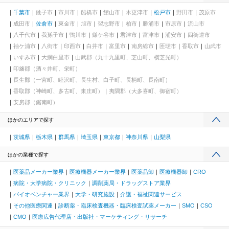
千葉市
銚子市
市川市
船橋市
館山市
木更津市
松戸市
野田市
茂原市
成田市
佐倉市
東金市
旭市
習志野市
柏市
勝浦市
市原市
流山市
八千代市
我孫子市
鴨川市
鎌ケ谷市
君津市
富津市
浦安市
四街道市
袖ケ浦市
八街市
印西市
白井市
富里市
南房総市
匝瑳市
香取市
山武市
いすみ市
大網白里市
山武郡（九十九里町、芝山町、横芝光町）
印旛郡（酒々井町、栄町）
長生郡（一宮町、睦沢町、長生村、白子町、長柄町、長南町）
香取郡（神崎町、多古町、東庄町）
夷隅郡（大多喜町、御宿町）
安房郡（鋸南町）
ほかのエリアで探す
茨城県
栃木県
群馬県
埼玉県
東京都
神奈川県
山梨県
ほかの業種で探す
医薬品メーカー業界
医療機器メーカー業界
医薬品卸
医療機器卸
CRO
病院・大学病院・クリニック
調剤薬局・ドラッグストア業界
バイオベンチャー業界
大学・研究施設
介護・福祉関連サービス
その他医療関連
診断薬・臨床検査機器・臨床検査試薬メーカー
SMO
CSO
CMO
医療広告代理店・出版社・マーケティング・リサーチ