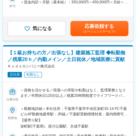
＜賃金内訳＞月額（基本給）：350,000円～450,000円＜月給＞
■課員マネジメント （労務管理、安全衛生管理含む）
給与
【取扱製品】
350,000円～450,000円＜昇給有無＞有＜残業手当＞有＜給与補足
■効率化を図るための分析及び施策の立案と浸透 （各種手順やマ
■手術台や手術台に付随する各種アクセサリー製品、手術室関連製
＞■昇給：年1回（1月）■賞与：年2回（6月、12月）・前職を考慮
ニュアルの見直し、仕組みづくりなど）
品
のうえ、経験・スキルに応じて決定します。 表記は目安であり
・社内外の調整・折衝 (配送業者・資材業者とのコスト・納期に
※製品は、機械・電気・油圧・バッテリー・操作盤等で構成されま
選考を通じて上下する可能性があります。・業績加算賞与の制度
応募依頼する
対する交渉など)
気になる
す。
があり、年収は平均的な加算賞与を含みます。・残業代別途支給
（エージェントサービス）
■各種実務の管理監督
(管理職採用の場合支給なし)賃金はあくまでも目安の金額であり、
■商品管理、在庫管理業務 （荷受、出荷、梱包、検品、誤出荷改
【所属組織の構成】
選考を通じて上下する可能性があります。月給(月額)は固定手当を
善、長期保管製品の期限管理など）
■フィールドサービススタッフ17名（テクニカルサービス部全体
含めた表記です。
■入出荷システム、バーコード管理業務
31名）
【１級お持ちの方／出張なし】建築施工監理 ◆転勤無
■医療器械の貸し出し業務
※医療機器取り扱いの経験は必要ありません。
／残業20ｈ／内勤メイン／土日祝休／地域医療に貢献
※ 千葉工場内にあるロジスティクスセンターに勤務頂きますが、
※異業界転職者も多数活躍中です！
羽田にも少数事業所があり、両事業所の管理監督を行います。
Ｋｕｄｏカンパニー株式会社
例）複合機、家電製品、厨房機器、自動車、建設機械、重電機
械 等
正社員
転勤なし
【当社のロジスティクスセンターについて】
■ロジスティクスセンターは、千場工場で製造された手術台や関連
【豊富な福利厚生】
製品、五泉工場で製造された脳動脈瘤クリップ、鋼製器具、各種
■住宅補助手当 / 会社規程に該当の場合
～資格を活かせる／現場への常駐や転勤はなく、監理業務となり
インプラント等の医療機器を集約し、受注に基づいて日本と世界
(30歳まで15,000円/月、35歳まで10,000円/月)
ます／年間休日120日以上／残業20時間程度でライフワークバラ
各国へ出荷しています。
■扶養家族手当 / 会社規程に該当の場合
仕事内容
ンスの実現が叶う～
■機器小物やパーツなど多品種の製品群と手術台のように重量物の
(配偶者12,000円、子1人につき8,000円)
＜勤務地詳細＞本社住所：千葉県千葉市中央区栄町35-14 FC千葉
製品群があり、規格や出荷国の言語に応じたラベルや同梱書類を
■確定拠出型年金制度（DC)
■業務概要：
ビル4F勤務地最寄駅：JR線／千葉駅受動喫煙対策：屋内喫煙可能
取り扱うのが特徴です。
■退職金制度
病院やクリニック、介護施設の建て替え、新築工事の施工監理を
勤務地
場所あり
【最寄り駅】
■保養所（多数) など
おまかせします。お客さまとの打ち合わせの段階から参加するの
【所属組織の構成】
栄町駅(千葉県)、葭川公園駅、京成千葉駅
で、経験やスキルを存分に活かし、裁量のある仕事ができます。1
20名（男性11名、女性９名※うちパートタイマー７名）
変更の範囲：会社の定める業務
案件あたりの施工期間は3か月～2年程度で様々です。
＜予定年収＞600万円～804万円＜賃金形態＞年俸制＜賃金内訳＞