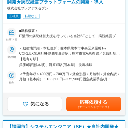
■部署の特徴：同事業にはパートアルバイト含め150名程度が就業
開発★病院経営プラットフォームの開発・導入
しております。市町村から委託を受け、健康促進講話や健康診断
株式会社プレアデスセブン
などの業務をはじめ、社会貢献度の高い就業内容です、ご入社後
正社員
転勤なし
は、プロジェクトに参加していただきながら事業内容・業務内容
をキャッチアップいただく予定です。
■当社の特徴：
■職務概要：
当社は「すべての人々に健康を」を企業理念として、健康なまち
IT活用の病院経営支援を行っている当社SEとして、病院経営プラ
づくりと予防医学の推進に取り組んでおります。さらに「よき支
仕事内容
ットフォーム「ここりんく」の開発、導入、保守に携わっていた
援者であること」を人材育成の方針として据え、積極的に人材を
だきます。
採用し、健康づくり支援者として育成を行っており、健康長寿関
＜勤務地詳細＞本社住所：熊本県熊本市中央区米屋町1-7
連産業分野における雇用の創出にも寄与しております。当社が提
CORLUX米屋町6F勤務地最寄駅：熊本市電A系統 線／呉服町駅受
■職務詳細：
勤務地
供しているすべてのサービスに共通することは「元気にしたい」
動喫煙対策：屋内全面禁煙変更の範囲：会社の定める事業所
【最寄り駅】
・開発業務（フロントエンド、バックエンド）
というエンパワメントの精神です。地域住民を「元気にする」こ
呉服町駅(熊本県)、河原町駅(熊本県)、洗馬橋駅
・クライアントとの打合せ
とでサービス対価をいただき、事業を運営しております。中で
・導入、保守 等
も、熊本市北区植木町（旧植木町）で実践を行っている自治体、
＜予定年収＞400万円～700万円＜賃金形態＞月給制＜賃金内訳＞
医療保険者、民間事業者、医療機関と連携した高付加価値なヘル
月額（基本給）：183,600円～275,500円固定残業手当/月：
■業務の特徴：
給与
スケアサービス創出モデルである医商連携まちづくり「うえきモ
83,000円～124,500円（固定残業時間40時間0分/月）超過した時
・各種医療関連データ（電子カルテ、医事会計、財務管理、リハ
デル」は、経済産業省や厚生労働省で評価をいただいておりま
間外労働の残業手当は追加支給＜月給＞266,600円～400,000円
ビリ、地域連携等のシステム）を自動収集、分析、統計、可視化
す。
（一律手当を含む）＜昇給有無＞有＜残業手当＞有＜給与補足＞※
することで病院経営のサポートを行います。
給与詳細は経験・能力を考慮し、相談の上決定します。※上記年収
応募依頼する
・入社後は、医療業界の知識研修を実施します。2～3ヶ月間程度
気になる
は初年度の想定年収です。■昇給：年1回（5月）■賞与：年2回（7
（エージェントサービス）
を予定。知識研修と並行して当社のビジョン研修、開発言語研修
変更の範囲：無
月・12月）■業務連勤賞与あり賃金はあくまでも目安の金額であ
（PHP）等も行います。一通りの研修終了後に、プロジェクトに
り、選考を通じて上下する可能性があります。月給(月額)は固定手
アサイン致します。
当を含めた表記です。
※開発環境：サイボウズ社のkintone、AWS
【福岡市】システムエンジニア（SE）★自社内開発★