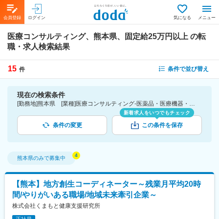
会員登録
ログイン
気になる
メニュー
医療コンサルティング、熊本県、固定給25万円以上
の転
職・求人検索結果
15
条件で並び替え
件
現在の検索条件
[勤務地]熊本県 [業種]医療コンサルティング-医薬品・医療機器・ライフサイエンス・医療系サービス [詳細条件](待遇・福利厚生)固定給25万円以上
新着求人をいつでもチェック
条件の変更
この条件を保存
熊本県
のみで募集中
【熊本】地方創生コーディネーター～残業月平均20時
間/やりがいある職場/地域未来牽引企業～
株式会社くまもと健康支援研究所