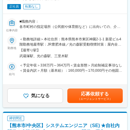
しております。市町村から委託を受け、健康促進講話や健康診断
正社員
転勤なし
などの業務をはじめ、社会貢献度の高い就業内容です、ご入社後
は、プロジェクトに参加していただきながら事業内容・業務内容
をキャッチアップいただく予定です。
■職務内容：
■当社の特徴：
各市町村の指定場所（公民館や体育館など）に出向いての、介護
当社は「すべての人々に健康を」を企業理念として、健康なまち
仕事内容
予防の評価・訓練・プログラム作成等を担当。
づくりと予防医学の推進に取り組んでおります。さらに「よき支
・事業時開始の利用者様の健康状態を調べ、プラグラム実施後に
＜勤務地詳細＞本社住所：熊本県熊本市東区神園2-1-1 新星ビル4
援者であること」を人材育成の方針として据え、積極的に人材を
そのくらい改善ができたかを報告書にまとめます。
階勤務地最寄駅：JR豊肥本線／光の森駅受動喫煙対策：屋内全面
採用し、健康づくり支援者として育成を行っており、健康長寿関
・利用者様によっては、ご自宅へスポットで訪問リハビリ支援を
勤務地
禁煙変更の範囲：無
連産業分野における雇用の創出にも寄与しております。当社が提
【最寄り駅】
行います。
供しているすべてのサービスに共通することは「元気にしたい」
武蔵塚駅、光の森駅、三里木駅
・福祉用具の導入支援の実施：ご自宅に訪問して予防の観点から
というエンパワメントの精神です。地域住民を「元気にする」こ
歩行訓練で必要な手すりなど予防の視点で必要な際は導入支援を
＜予定年収＞338万円～364万円＜賃金形態＞月給制補足事項なし
とでサービス対価をいただき、事業を運営しております。中で
行うケースもございます。
＜賃金内訳＞月額（基本給）：160,000円～170,000円その他固定
も、熊本市北区植木町（旧植木町）で実践を行っている自治体、
※直行直帰可
給与
手当/月：50,000円～60,000円固定残業手当/月：50,000円（固定
医療保険者、民間事業者、医療機関と連携した高付加価値なヘル
※訪問でのリハビリ業務との兼務もあります
残業時間50時間15分/月～36時間15分/月）超過した時間外労働の
スケアサービス創出モデルである医商連携まちづくり「うえきモ
■組織構成：3名（40代1名・20代2名）在籍しております。
残業手当は追加支給＜月給＞260,000円～280,000円（一律手当を
デル」は、経済産業省や厚生労働省で評価をいただいておりま
■特徴：
含む）＜昇給有無＞有＜残業手当＞有＜給与補足＞※給与詳細は経
す。
応募依頼する
・プロジェクト内での立ち位置としてフロントに立ったディレク
気になる
験年数などを考慮し決定します。■昇給：年1回■賞与：年1回(0～
（エージェントサービス）
ションを行うことができる、地域の高齢者における保健・健康支
1,200,000円[過去実績]：勤続1年経過後から支給対象)賃金はあく
援が実現できることがこのポジションのやりがいです。
までも目安の金額であり、選考を通じて上下する可能性がありま
変更の範囲：無
・地方公共団体が3年に1度を行う計画策定において当社が委託さ
す。月給(月額)は固定手当を含めた表記です。
れコンサルティングを行っています。データ分析については、社
締切間近
内の専門部隊がおりますので、フロントに立っていただき、プロ
【熊本市/中央区】システムエンジニア（SE) ★自社内
ジェクト全体の管理を行っていただくことがミッションです。