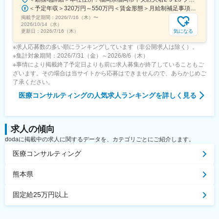
＜予定年収＞320万円～550万円＜賃金形態＞月給制補足事項なし＜賃金内訳＞月額（基本給）：200,000円～246,000円その他固定手当/月：20,000円～110,000円＜月給＞220,000円～356,000円＜昇給有無＞有＜残業手当＞有＜給与補足＞※実際の年収は面談・面接後に経歴や能力に応じて決定します※求人票の想定年収に当てはまらないケースも発生する可能性があります賞与年2回（2025年度実績4.4ヶ月）、昇給年1回住宅補助手当、家族手当、残業手当、休日出勤手当など賃金はあくまでも目安の金額であり、選考を通じて上下する可能性があります。月給(月額)は固定手当を含めた表記です。
掲載予定期間：
2026/7/16（木）
〜
2026/10/14（水）
気になる
更新日：
2026/7/16（木）
※求人応募数の多い順にランキングしています（非公開求人は除く）。
※集計対象期間：2026/7/31（金）～2026/8/6（木）
※事情により掲載終了予定日よりも前に求人募集が終了していることもご
ざいます。その場合は当サイトから応募はできませんので、あらかじめご
了承ください。
医療コンサルティング
の人気求人ランキングを詳しく見る
求人の傾向
dodaに掲載中の求人に関するデータを、カテゴリごとにご紹介します。
医療コンサルティング
熊本県
固定給25万円以上