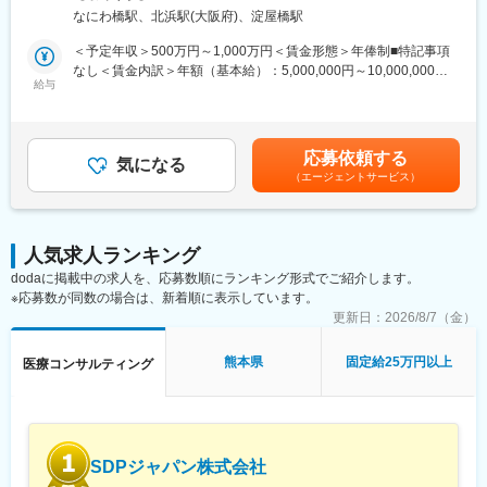
医薬品開発における理化学・製造・品質試験分野を中心に、CMC
プデートできる環境です。
なにわ橋駅、北浜駅(大阪府)、淀屋橋駅
領域のコンサルティング業務をお任せします。
新薬承認申請に向けた品質戦略の立案から資料作成・評価まで一
＜予定年収＞500万円～1,000万円＜賃金形態＞年俸制■特記事項
■働き方：
貫して関与し、医薬品開発の品質面を支える中核ポジションで
なし＜賃金内訳＞年額（基本給）：5,000,000円～10,000,000円
◎完全在宅勤務のため、拠点（東京・大阪）の近くにお住まいで
す。
給与
＜月額＞416,666円～833,333円（12分割）＜昇給有無＞有＜残業
なくてもご就業いただけます。
手当＞無＜給与補足＞※前職でのご経験・年収に応じて年収は考慮
◎お昼休みの時間帯も自由なので、例えばお子様がおられる方の
・新薬承認申請に際する品質規定に則した戦略企画・物理化学的
いたします。■年収構成：年俸制となります。賃金はあくまでも目
場合、お子様の通院やご都合に合わせて業務時間を調整できま
性質ならびに製造・品質管理に関する資料の整備・評価・助言・
安の金額であり、選考を通じて上下する可能性があります。月給
す。
応募依頼する
企画の設定
気になる
(月額)は固定手当を含めた表記です。
（自分の業務が終わるよう業務管理を行う必要はありますが、裁
（エージェントサービス）
・試験方法に関する資料の評価・助言
量の大きい働き方ができます）
・安定性試験に関する資料の評価・助言
※現在、関東関西のほか、九州、中部、東北、海外在住の方もいま
・治験薬概要書・治験実施計画書・申請書類（CTD-MODULE3）
す。
などの作成およびその助言
・会議や打ち合わせで必要な時は大阪・東京等へ出張（宿泊も伴
人気求人ランキング
・製造業認定、原薬登録等
います）が発生します。
dodaに掲載中の求人を、応募数順にランキング形式でご紹介します。
※国内出張の頻度は1~3回/年です。（海外出張はほとんどありませ
※応募数が同数の場合は、新着順に表示しています。
※クライアントは欧米製薬会社または外資系製薬会社がほとんどで
ん。）
す。
更新日：
2026/8/7（金）
※プロジェクトは一人で行うのではなく、現社員と共に分担し業務
■ワークライフバランス：
にあたっていただきます。
熊本県
固定給25万円以上
医療コンサルティング
同社は、個人が最大限に能力を発揮できるよう働きやすい環境作
りに注力しております。男女問わず在宅勤務が可能です。また、
■教育体制：
女性社員も多く、産休・育休取得実績も豊富で9割以上の復職率を
通常医薬品メーカー出身が会員である関西医薬協会に、当社は会
誇っており、長期就業が可能な環境・福利厚生が整っています。
員として登録しています。業界関連のセミナーにも参加すること
ができ、メーカーと同じレベルの業界知識とマーケット感をアッ
変更の範囲：会社の定める業務
SDPジャパン株式会社
プデートできる環境です。