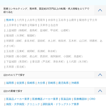
医療コンサルティング、熊本県、固定給25万円以上の転職・求人情報をエリアで
絞り込む
熊本市
八代市
人吉市
荒尾市
水俣市
玉名市
山鹿市
菊池市
宇土市
上天草市
宇城市
阿蘇市
天草市
合志市
上益城郡（御船町、嘉島町、益城町、甲佐町、山都町）
菊池郡（大津町、菊陽町）
球磨郡（錦町、多良木町、湯前町、水上村、相良村、五木村、山江村、球磨村、あ
さぎり町）
玉名郡（玉東町、南関町、長洲町、和水町）
阿蘇郡（南小国町、産山村、西原村、南阿蘇村、小国町、高森町）
下益城郡（美里町）
葦北郡（芦北町、津奈木町）
八代郡（氷川町）
天草郡（苓北町）
ほかのエリアで探す
福岡県
佐賀県
長崎県
大分県
宮崎県
鹿児島県
沖縄県
ほかの業種で探す
医薬品メーカー業界
医療機器メーカー業界
医薬品卸
医療機器卸
CRO
病院・大学病院・クリニック
調剤薬局・ドラッグストア業界