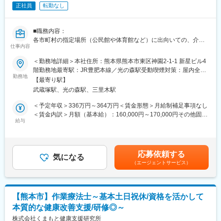
ジェクト全体の管理を行っていただくことがミッションです。
正社員
転勤なし
■部署の特徴：現職、40代男性が担当しており20年以上の市町村
とのやり取りに熟練した社員です。ご入社後については同社員に
同行していただきながら市町村への提案や福祉に関する知識を学
■職務内容：
んでいただきます。
各市町村の指定場所（公民館や体育館など）に出向いての、介護
■当社の特徴：
仕事内容
予防の評価・訓練・プログラム作成等を担当。
当社は「すべての人々に健康を」を企業理念として、健康なまち
・事業時開始の利用者様の健康状態を調べ、プラグラム実施後に
＜勤務地詳細＞本社住所：熊本県熊本市東区神園2-1-1 新星ビル4
づくりと予防医学の推進に取り組んでおります。さらに「よき支
そのくらい改善ができたかを報告書にまとめます。
階勤務地最寄駅：JR豊肥本線／光の森駅受動喫煙対策：屋内全面
援者であること」を人材育成の方針として据え、積極的に人材を
・利用者様によっては、ご自宅へスポットで訪問リハビリ支援を
勤務地
禁煙変更の範囲：無
採用し、健康づくり支援者として育成を行っており、健康長寿関
【最寄り駅】
行います。
連産業分野における雇用の創出にも寄与しております。当社が提
武蔵塚駅、光の森駅、三里木駅
・福祉用具の導入支援の実施：ご自宅に訪問して予防の観点から
供しているすべてのサービスに共通することは「元気にしたい」
歩行訓練で必要な手すりなど予防の視点で必要な際は導入支援を
＜予定年収＞336万円～364万円＜賃金形態＞月給制補足事項なし
というエンパワメントの精神です。地域住民を「元気にする」こ
行うケースもございます。
＜賃金内訳＞月額（基本給）：160,000円～170,000円その他固定
とでサービス対価をいただき、事業を運営しております。中で
※直行直帰可
給与
手当/月：50,000円～60,000円固定残業手当/月：50,000円（固定
も、熊本市北区植木町（旧植木町）で実践を行っている自治体、
※訪問でのリハビリ業務との兼務もあります
残業時間50時間15分/月～36時間15分/月）超過した時間外労働の
医療保険者、民間事業者、医療機関と連携した高付加価値なヘル
■組織構成：3名（40代1名・20代2名）在籍しております。
残業手当は追加支給＜月給＞260,000円～280,000円（一律手当を
スケアサービス創出モデルである医商連携まちづくり「うえきモ
■特徴：
含む）＜昇給有無＞有＜残業手当＞有＜給与補足＞※給与詳細は経
デル」は、経済産業省や厚生労働省で評価をいただいておりま
応募依頼する
・プロジェクト内での立ち位置としてフロントに立ったディレク
気になる
験年数などを考慮し決定します。■昇給：年1回■賞与：年1回(0～
す。
（エージェントサービス）
ションを行うことができる、地域の高齢者における保健・健康支
1,200,000円[過去実績]：勤続1年経過後から支給対象)賃金はあく
援が実現できることがこのポジションのやりがいです。
までも目安の金額であり、選考を通じて上下する可能性がありま
変更の範囲：会社の定める業務
・地方公共団体が3年に1度を行う計画策定において当社が委託さ
す。月給(月額)は固定手当を含めた表記です。
れコンサルティングを行っています。データ分析については、社
【熊本市】作業療法士～基本土日祝休/資格を活かして
内の専門部隊がおりますので、フロントに立っていただき、プロ
本質的な健康改善支援/研修◎～
ジェクト全体の管理を行っていただくことがミッションです。
■部署の特徴：同事業にはパートアルバイト含め150名程度が就業
株式会社くまもと健康支援研究所