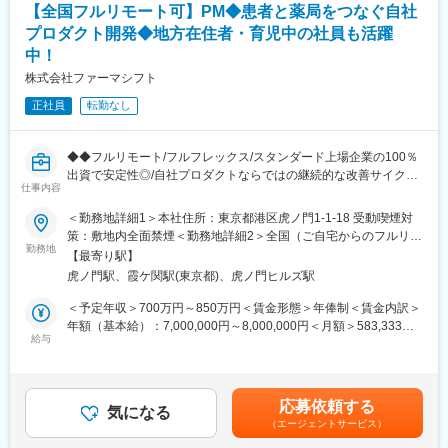
の中心メンバー、将来のマネージャー候補として、ご活躍頂ける
【全国フルリモート可】PM◆患者と薬局をつなぐ自社
方を募集いたします。
プロダクト開発◆地方在住者・育児中の社員も活躍
中！
■勤務例：横浜のマネージャー候補の主な1日の流れ
株式会社ファーマシフト
10時 出社（横浜院、朝礼参加し、メールチェック、院責との
MTG）
正社員
転勤なし
↓
13時 昼休憩
↓
◆◆フルリモート/フルフレックス/スタンダード上場企業の100％
14時 （川崎院へ移動、院責とのMTG等）
出資で安定性◎/自社プロダクトならではの継続的な改善サイクル
↓
仕事内容
に携われる/クラウド環境でのアジャイル開発◆◆
16時 （上?である統括とMTG等）
■概要 ～地方在住者・育児中の社員も活躍中！～
＜勤務地詳細1＞本社住所：東京都港区虎ノ門1-1-18 受動喫煙対
↓
ファーマシフトでは、LINEを活用した「つながる薬局」を中心
策：敷地内全面禁煙＜勤務地詳細2＞全国（ご自宅からのフルリモ
19時 帰宅
に、患者と薬局をつなぐ医療プラットフォームの開発・運営を行
勤務地
ート中心）住所：東京都 受動喫煙対策：敷地内全面禁煙変更の範
【最寄り駅】
っています。
囲：会社の定める事業所（リモートワーク含む）
■当社について：
虎ノ門駅、霞ケ関駅(東京都)、虎ノ門ヒルズ駅
本ポジションでは、開発現場に近い立場で、プロジェクトを着実
◎2006年に医療機器商社として創業した当社は、主に美容整形・
に前へ進めるミドルPMとしての役割を期待しています。
＜予定年収＞700万円～850万円＜賃金形態＞年俸制＜賃金内訳＞
美容外科で利用される美容機器の卸販売・賃貸・メンテナンスを
親会社 メディカルシステムネットワークでは、「なの花薬局」チ
年額（基本給）：7,000,000円～8,000,000円＜月額＞583,333円
行っており、各種医学会やセミナーにも積極的に出展し、国内・
ェーンを運営しており、利用者の声がダイレクトに感じられる環
給与
～666,666円（12分割）＜昇給有無＞有＜残業手当＞有＜給与補
海外の様々な医療機器・美容機器等を紹介していました。
境です。
足＞※給与詳細は前職給与を参照の上、相談し決定致します。賃金
◎2011年に医療コンサルティング会社と合併し、2012年10月よ
はあくまでも目安の金額であり、選考を通じて上下する可能性が
り医療に特化したコンサルティングを主軸とした事業を展開して
■事業概要
あります。月給(月額)は固定手当を含めた表記です。
います。
応募依頼する
「すべての人が健康を自ら選択できる社会」の実現を目指し、患
気になる
◎クリニックでは、当社の受付スタッフやカウンセラーが実務面
（エージェントサービス）
者と薬局のコミュニケーションを支援するデジタル医療プラット
をしっかりサポートいるため、既存店舗のサポートだけでなく新
フォームを展開。