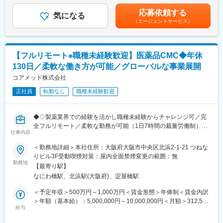
・適切なガバナンス体制の構築、意思決定の高度化
開発から臨床試験、規制関連業務、製造、流通まで、バイオ医薬
上記、想定年収のためスキルやご経験に応じて変動する可能性あ
応募依頼する
・共同購買、本部機能、ICT導入による業務オペレーションの効率
気になる
品事業の全プロセスに対応するワンストップソリューションを提
り■昇給：有（※会社業績、勤務成績、成果に応じる）■賞与：有
（エージェントサービス）
化
供することで、世界中の患者様にバイオ医薬品の新しい治療の選
（※会社業績に応じる。上記想定年収には賞与含まず）賃金はあく
・採用・教育・シフトコントロールの実践によるリテンションの
択肢をお届けしています。
までも目安の金額であり、選考を通じて上下する可能性がありま
向上
す。月給(月額)は固定手当を含めた表記です。
・歯科業界におけるベストプラクティス診療の導入・従業員教育
変更の範囲：会社の定める業務
【フルリモート※職種未経験歓迎】医薬品CMC◆年休
の充実と働き方改革の実践
130日／柔軟な働き方が可能／グローバルな事業展開
・地域に所在する病院、施設(自宅含む)との連携強化
・集患マーケティングの企画、Web戦略立案、実行
コアメッド株式会社
正社員
転勤なし
職種未経験歓迎
▼一部事例
・採用・教育・シフトコントロールの実践によるリテンションの
向上
◆◇製薬業界での経験を活かし職種未経験からチャレンジ可／完
・従業員教育の充実と働き方改革の実践
全フルリモート／柔軟な勤務が可能（1日7時間の裁量労働制）／
・地域に所在する病院、施設(自宅含む)との連携強化
仕事内容
アメリカ・ヨーロッパ企業と事業展開／医薬品の薬事戦略・開発
・歯科業界におけるベストプラクティス診療の導入
戦略のコンサルティング会社◆◇
＜勤務地詳細＞本社住所：大阪府大阪市中央区北浜2-1-21 つねな
・共同購買、本部機能、ICT導入による業務オペレーションの効率
りビル3F受動喫煙対策：屋内全面禁煙変更の範囲：無
化
■仕事内容：
勤務地
・金融機関からの信頼を背景とした成長資金の提供
【最寄り駅】
医薬品開発におけるCMC領域を中心に、コンサルティングおよび
・経営承継後における後継者の確保と体制構築
なにわ橋駅、北浜駅(大阪府)、淀屋橋駅
各種申請資料の作成業務をお任せします。
・適切なガバナンス体制の構築、意思決定の高度化
新薬承認に関わる品質・製造・試験に関する戦略立案から資料作
＜予定年収＞500万円～1,000万円＜賃金形態＞年俸制＜賃金内訳
成までを担っていただきます。
＞年額（基本給）：5,000,000円～10,000,000円＜月額＞312,500
■組織体制
給与
円～625,000円（16分割）＜昇給有無＞有＜残業手当＞無＜給与
配属先企業：株式会社CHCPデンタル
■業務詳細：
補足＞※前職でのご経験・年収に応じて年収は考慮いたします。■
L従業員数：約10名