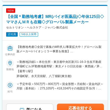
規開院も計画しています。今後は既存のクリニック以外に対して
主力サービス「つながる薬局」は、LINEを活用し、処方箋送信・
も積極的にコンサルティング事業を展開する予定です。
服薬フォロー・オンライン服薬指導など、薬局と患者の接点をよ
NEW
り便利にするためのサービスです。2026年6月現在、友だち登録
【全国＊勤務地考慮】MR(バイオ医薬品)◇年休125日◇
者数は220万人を突破。より多くの患者・薬局に利用されるサー
ビスへと成長を続けています。
ママさんＭＲも在籍◇グローバル製薬メーカー
セルトリオン・ヘルスケア・ジャパン株式会社
■業務内容
正社員
5名以上採用
・PdM、エンジニア、QA、セールス、CSなど関係者との調整
・PdMが整理した企画・仕様・優先度を踏まえた開発進行計画へ
の落とし込み
【勤務地考慮◎全国で募集のMR求人/事業拡大中！グローバル製
・進行管理、スケジュール管理、マイルストーン管理
薬メーカー/バイオシミラー事業を推進】
・リリースに向けた関係者調整、情報整理
仕事内容
・障害、不具合、仕様確認等に関する関係者調整
バイオ医薬品を開発・製造する総合ヘルスケアグループの日本法
・開発プロセス、チケット管理、リリース運用等の継続的な改善
＜勤務地詳細1＞本社住所：東京都中央区新川1-16-3 住友不動産
人である当社にて、MRを募集いたします。
茅場町ビル3F勤務地最寄駅：東京メトロ日比谷線・東西線／茅場
勤務地
■開発体制
町駅受動喫煙対策：敷地内喫煙可能場所あり＜勤務地詳細2＞全国
【最寄り駅】
■業務内容：
PM、PdM、テックリード、エンジニア、QA、デザイナー等、計
住所：全国 受動喫煙対策：敷地内全面禁煙変更の範囲：会社の定
茅場町駅、水天宮前駅、八丁堀駅(東京都)
・MR職務の担当エリアにおいて当社製品の新規口座開設ならびに
14名（協力会社含む）の開発チームです。内製化を進めており、
める事業所
シェアの拡大を目指す
アジャイルで開発を進めています。
＜予定年収＞550万円～800万円＜賃金形態＞月給制＜賃金内訳＞
・販売目標を達成させるために卸との協業を推進する
月額（基本給）：275,105円～418,334円その他固定手当/月：
・担当エリア内のKOLを育成し、その地区における波及効果を目
給与
■働きやすい環境
40,000円固定残業手当/月：143,229円～208,333円（固定残業時
指す
◎フルリモート可能。居住地を問わず全国から勤務できます。
間40時間0分/月）超過した時間外労働の残業手当は追加支給＜月
・販売目標を達成させるために的確なイベントの企画と運営を実
◎フルフレックスのため、業務状況やチームとの連携を踏まえつ
給＞458,334円～666,667円（一律手当を含む）＜昇給有無＞有＜
践する
つ柔軟に働くことが可能。
残業手当＞有＜給与補足＞※年収は経験に応じて決定します。年収
応募依頼する
気になる
◎Slack、Notion、GitHub、Google Workspace等を活用。リモー