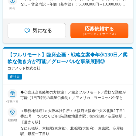
なし＜賃金内訳＞年額（基本給）：5,000,000円～10,000,000円
す。
・各種動物実験受託機関（CRO）の選定・評価分析・実施支援
給与
＜月額＞416,666円～833,333円（12分割）＜昇給有無＞有＜残業
（自分の業務が終わるよう業務管理を行う必要はありますが、裁
・前臨床試験プロトコールの作成および施設モニタリング・監査
手当＞無＜給与補足＞※前職でのご経験・年収に応じて年収は考慮
量の大きい働き方ができます）
対応
いたします。■年収構成：年俸制となります。賃金はあくまでも目
※現在、関東関西のほか、九州、中部、東北、海外在住の方もいま
・評価分析および各フェーズにおけるガイダンス相談用報告書の
安の金額であり、選考を通じて上下する可能性があります。月給
す。
応募依頼する
作成
気になる
(月額)は固定手当を含めた表記です。
・会議や打ち合わせで必要な時は大阪・東京等へ出張（宿泊も伴
（エージェントサービス）
・治験相談および申請前相談に向けた戦略構築・資料作成・助言
います）が発生します。
・規制当局との面談への出席・対応
※国内出張の頻度は1~3回/年です。（海外出張の可能性も一部ござ
います）
■業務の特徴：
【フルリモート】臨床企画・戦略立案◆年休130日／柔
・プロジェクトは個人単独ではなく、社内メンバーと協働しなが
■ワークライフバランス：
軟な働き方が可能／グローバルな事業展開◎
ら分担して推進しています。
同社は、個人が最大限に能力を発揮できるよう働きやすい環境作
・非臨床領域における戦略設計から規制対応まで関わり、開発全
コアメッド株式会社
りに注力しております。男女問わず在宅勤務が可能です。また、
体を俯瞰する視点を身につけることが可能です。
女性社員も多く、産休・育休取得実績も豊富で9割以上の復職率を
正社員
誇っており、長期就業が可能な環境・福利厚生が整っています。
■教育体制：
通常医薬品メーカー出身が会員である関西医薬協会に、当社は会
変更の範囲：会社の定める業務
◆◇臨床企画経験の方歓迎！／完全フルリモート／柔軟な勤務が
員として登録しています。業界関連のセミナーにも参加すること
可能（1日7時間の裁量労働制）／アメリカ・ヨーロッパ企業と事
ができ、メーカーと同じレベルの業界知識とマーケット感をアッ
仕事内容
業展開／医薬品の薬事戦略・開発戦略のコンサルティング会社
プデートできる環境です。
◆◇
＜勤務地詳細1＞大阪本社住所：大阪府大阪市中央区北浜2丁目1
番21号 つねなりビル3階勤務地最寄駅：御堂筋線／淀屋橋駅受
■働き方：
■仕事内容：
勤務地
動喫煙対策：屋内全面禁煙＜勤務地詳細2＞東京支社住所：東京都
◎完全在宅勤務のため、拠点（東京・大阪）の近くにお住まいで
【最寄り駅】
新薬開発における開発戦略および開発企画の立案・評価・助言を
千代田区丸の内1-11-1 パシフィックセンチュリープレイス丸の内
なくてもご就業いただけます。
なにわ橋駅、京橋駅(東京都)、北浜駅(大阪府)、東京駅、淀屋橋
中心とした、コンサルティング業務をお任せします。
13階 受動喫煙対策：屋内全面禁煙変更の範囲：無
◎お昼休みの時間帯も自由なので、例えばお子様がおられる方の
駅、銀座一丁目駅