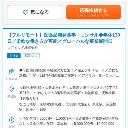
・新薬承認申請に際する品質規定に則した戦略企画・CMCに関す
年収構成：年俸制となります。■賞与：有（過去実績平均4ヶ月※
る資料の整備・評価・助言・企画の設定
平均で夏2ヶ月分、冬2ヶ月分）賃金はあくまでも目安の金額であ
■グループについて
応募依頼する
・製造方法/試験方法に関する資料の評価・助言
気になる
り、選考を通じて上下する可能性があります。月給(月額)は固定手
CHCPグループ企業数／社員数
（エージェントサービス）
・安定性試験に関する資料の評価・助言
当を含めた表記です。
・企業数：9社
・治験薬概要書・PMDA相談資料・申請資料（CTD-MODULE3）
・社員数：約150名
などの作成およびその助言
・外国製造業者認定、原薬等登録等
グループ拠点数
【フルリモート】医薬品開発薬事・コンサル◆年休130
・病院：全国3,076床
日／柔軟な働き方が可能／グローバルな事業展開◎
※クライアントは欧米製薬会社または外資系製薬会社がほとんどで
・薬局：全国186店舗
す。
コアメッド株式会社
・在宅サービス拠点：323拠点
※プロジェクトは一人で行うのではなく、現社員と共に分担し業務
・歯科医院：237チェア
正社員
転勤なし
にあたっていただきます。
変更の範囲：会社の定める業務
■教育体制：
◆◇医薬品開発薬事経験の方歓迎！／完全フルリモート／柔軟な
通常医薬品メーカー出身が会員である関西医薬協会に、当社は会
勤務が可能（1日7時間の裁量労働制）／アメリカ・ヨーロッパ企
員として登録しています。業界関連のセミナーにも参加すること
仕事内容
業と事業展開／医薬品の薬事戦略・開発戦略のコンサルティング
ができ、メーカーと同じレベルの業界知識とマーケット感をアッ
会社◆◇
＜勤務地詳細1＞大阪本社住所：大阪府大阪市中央区北浜2丁目1
プデートできる環境です。
番21号 つねなりビル3階勤務地最寄駅：御堂筋線／淀屋橋駅受
■業務内容：
勤務地
動喫煙対策：屋内全面禁煙＜勤務地詳細2＞東京支社住所：東京都
■働き方：
【最寄り駅】
医薬品開発における薬事戦略の立案・評価・助言を中心としたコ
千代田区丸の内1-11-1 パシフィックセンチュリープレイス丸の内
◎完全在宅勤務のため、拠点（東京・大阪）の近くにお住まいで
なにわ橋駅、京橋駅(東京都)、北浜駅(大阪府)、東京駅、淀屋橋
ンサルティング業務をお任せします。承認取得に向けた最適な戦
13階 受動喫煙対策：屋内全面禁煙変更の範囲：無
なくてもご就業いただけます。
駅、銀座一丁目駅
略を設計する上流ポジションです。
◎お昼休みの時間帯も自由なので、例えばお子様がおられる方の
＜予定年収＞500万円～1,000万円＜賃金形態＞年俸制■特記事項
場合、お子様の通院やご都合に合わせて業務時間を調整できま
・クライアントの基本戦略を踏まえた薬事戦略の立案
なし＜賃金内訳＞年額（基本給）：5,000,000円～10,000,000円
す。
・日米欧（MHLW／PMDA・FDA・EMA）を横断したグローバル
給与