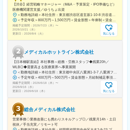
【渋谷】経営戦略マネージャー（M&A・予算策定・IPO準備など）
■働き方：
医療機関運営支援／ゆうちょ出資
◎完全在宅勤務のため、拠点（東京・大阪）の近くにお住まいで
＜勤務地詳細＞本社住所：東京都渋谷区道玄坂1-10-8 渋谷道玄坂東急ビル6F受動喫煙対策：屋内全面禁煙変更の範囲：会社の定める事業所
なくてもご就業いただけます。
＜予定年収＞800万円～1,500万円＜賃金形態＞年俸制＜賃金内訳＞年額（基本給）：8,000,000円～15,000,000円＜月額＞666,666円～1,250,000円（12分割）＜昇給有無＞有＜残業手当＞無賃金はあくまでも目安の金額であり、選考を通じて上下する可能性があります。月給(月額)は固定手当を含めた表記です。
◎お昼休みの時間帯も自由なので、例えばお子様がおられる方の
掲載予定期間：
2026/7/23（木）
〜
場合、お子様の通院やご都合に合わせて業務時間を調整できま
2026/10/21（水）
す。
気になる
更新日：
2026/8/4（火）
（自分の業務が終わるよう業務管理を行う必要はありますが、裁
量の大きい働き方ができます）
※現在、関東関西のほか、九州、中部、東北、海外在住の方もいま
メディカルホットライン株式会社
す。
・会議や打ち合わせで必要な時は大阪・東京等へ出張（宿泊も伴
【日本橋駅直結】本社事務～総務・労務スタッフ◆残業20h／
います）が発生します。
WLB◎◆需要高まる医療業界へ事業展開
※国内出張の頻度は1~3回/年です。(一部海外出張の場合がござい
＜勤務地詳細＞本社住所：東京都中央区八重洲1-3-7 八重洲ファーストフィナンシャルビル13F受動喫煙対策：屋内全面禁煙変更の範囲：会社の定める事業所
ます。）
＜予定年収＞400万円～500万円＜賃金形態＞月給制補足事項なし＜賃金内訳＞月額（基本給）：235,000円～284,000円固定残業手当/月：45,000円～66,000円（固定残業時間25時間0分/月）超過した時間外労働の残業手当は追加支給＜月給＞280,000円～350,000円（一律手当を含む）＜昇給有無＞有＜残業手当＞有＜給与補足＞※給与詳細は、ご経験やスキルを考慮のうえ決定します。■昇給：年1回 査定により決定■賞与：年2回（7 月・12 月） 都度査定により決定 算定対象期間に準ずる賃金はあくまでも目安の金額であり、選考を通じて上下する可能性があります。月給(月額)は固定手当を含めた表記です。
掲載予定期間：
2026/6/18（木）
〜
■組織構成：
2026/9/16（水）
CMC担当11名（2名男性、9名女性）
気になる
更新日：
2026/6/18（木）
30代～40代で構成されています。
お子様がおられる社員が多く、在宅勤務のため子育てしながらキ
ャリアを築ける環境です。
総合メディカル株式会社
こちらの組織には、内資外資の製薬企業でのCMC業務の経験者や
研究所での経験、CMC薬事の経験者が多いです。
営業事務◇業務改善にも携わりスキルアップ◎／残業月14h・土日
祝休／手当充実／リモート可
変更の範囲：会社の定める業務
＜勤務地詳細＞本社住所：福岡県福岡市中央区大名2-9-23 プリオ福岡ビル勤務地最寄駅：地下鉄空港線／天神駅受動喫煙対策：屋内全面禁煙変更の範囲：会社の定める事業所