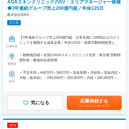
AGAスキンクリニックのSV・エリアマネージャー候補
当社は設立からまだ間もなく、今が黎明期にあたります。その
◆3年連続グループ売上200億円超／年休125日
為、将来的な幹部候補として活躍いただける方を求めておりま
す。
株式会社IDEA
正社員
■当社の特徴/魅力：
・九州地場において電子カルテなどの医療ICTサービスを展開する
グループ会社「システムクレオ株式会社」の「ここりんく」事業
【3年連続グループ売上200億円超・日本全国に100院以上のクリ
部の事業拡大に伴い、2020年5月に発足致しました。新興企業で
ニックを展開する成長企業／年休125日・残業月数時間程度とメ
はない為、既に導入実績や商談案件、ノウハウの蓄積がございま
仕事内容
リハリのついた働き方が可能】
す。
■業務内容：
＜勤務地詳細＞全国のAGAスキンクリニック住所：東京都 受動喫
・当社は「システムクレオ株式会社」からの転籍者6名、中途入社
全国に展開している発毛専門クリニック「AGAスキンクリニッ
煙対策：敷地内全面禁煙
者2名の計8名によって構成されております（男性5名、女性3
ク」にて、3～6院を管理していただく、マネージャー候補を募集
勤務地
名）。少数精鋭ながらも全国的にお客様を増やしている成長企業
いたします。
です。上司・部下の壁のない大変フラットな社風で、なんでも話
＜予定年収＞448万円～560万円＜賃金形態＞月給制＜賃金内訳＞
※初任地に関しては、選考を通じてご希望をお伺いし、考慮した上
せるような雰囲気があります。
月額（基本給）：280,000円～350,000円＜月給＞280,000円～
で決定いたします。
・また、当社には社員で構成される委員会があり、その委員会に
給与
350,000円＜昇給有無＞有＜残業手当＞有＜給与補足＞※経験・能
て事業計画の立案・予算作成や、人事から稟議決算に至る企業運
力を考慮し決定いたします。■賞与：年2回（7月、12月）※昨年実
■業務詳細：
営を行う「民主的なガバナンス体制」を採用しております。会社
績績2か月分×2回■昇給：年1回（4月）賃金はあくまでも目安の金
・担当エリア各クリニックの売上管理、在庫管理、目標管理
経営、研修企画、人事採用などから希望の委員会に所属していた
額であり、選考を通じて上下する可能性があります。月給(月額)は
・クリニックスタッフの採用業務（面接など）
応募依頼する
だき、業務外でのキャリアアップを図ることも可能です。
気になる
固定手当を含めた表記です。
・受付スタッフの教育、指導、マネジメント
（エージェントサービス）
・本部会議への参加
変更の範囲：会社の定める業務
・各種研修参加（年数回）
・各種トラブル対応（設備関連・クレーム）、改善対応
NEW
月に20日程度、管理している医院で勤務いたします。クリニック