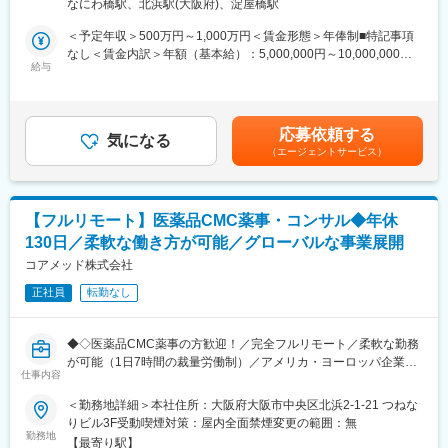
場合、お子様の通院やご都合に合わせて業務時間を調整できま
なにわ橋駅、北浜駅(大阪府)、淀屋橋駅
作成を中心に、医薬品開発における各種ドキュメント作成業務
す。
（英語・日本語）をお任せします。
＜予定年収＞500万円～1,000万円＜賃金形態＞年俸制■特記事項
（自分の業務が終わるよう業務管理を行う必要はありますが、裁
なし＜賃金内訳＞年額（基本給）：5,000,000円～10,000,000円
量の大きい働き方ができます）
■業務の内容：
給与
＜月額＞416,666円～833,333円（12分割）＜昇給有無＞有＜残業
※現在、関東関西のほか、九州、中部、東北、海外在住の方もいま
具体的には、以下のような申請・報告関連資料の作成をご担当い
手当＞無＜給与補足＞※前職でのご経験・年収に応じて年収は考慮
す。
ただきます。
いたします。■年収構成：年俸制となります。賃金はあくまでも目
・会議や打ち合わせで必要な時は大阪・東京等へ出張（宿泊も伴
・オーファンドラッグ指定申請資料
安の金額であり、選考を通じて上下する可能性があります。月給
います）が発生します。
応募依頼する
・日本を含む各国規制当局への治験実施計画届（IND等）および
気になる
(月額)は固定手当を含めた表記です。
※国内出張の頻度は1~3回/年です。（海外出張はほとんどありませ
（エージェントサービス）
申請資料
ん。）
・各国規制当局とのガイダンスミーティングに向けた治験相談用
資料
■ワークライフバランス：
・国際名・一般的名称に関する申請資料
同社は、個人が最大限に能力を発揮できるよう働きやすい環境作
【フルリモート】医薬品CMC薬事・コンサル◆年休
・承認申請書（CTDを含む）
りに注力しております。男女問わず在宅勤務が可能です。また、
130日／柔軟な働き方が可能／グローバルな事業展開
・試験総括報告書（CSR） など
女性社員も多く、産休・育休取得実績も豊富で9割以上の復職率を
コアメッド株式会社
誇っており、長期就業が可能な環境・福利厚生が整っています。
■業務の特徴
正社員
転勤なし
・プロジェクトは個人単独ではなく、社内メンバーと連携しなが
変更の範囲：会社の定める業務
ら分担して推進しています。
・治験～承認申請まで幅広いフェーズに関わることで、医薬品開
◆◇医薬品CMC薬事の方歓迎！／完全フルリモート／柔軟な勤務
発全体を俯瞰できる経験を積むことができます。
が可能（1日7時間の裁量労働制）／アメリカ・ヨーロッパ企業と
仕事内容
事業展開／医薬品の薬事戦略・開発戦略のコンサルティング会社
■教育体制：
◆◇
＜勤務地詳細＞本社住所：大阪府大阪市中央区北浜2-1-21 つねな
通常医薬品メーカー出身が会員である関西医薬協会に、当社は会
りビル3F受動喫煙対策：屋内全面禁煙変更の範囲：無
員として登録しています。業界関連のセミナーにも参加すること
■仕事内容：
勤務地
ができ、メーカーと同じレベルの業界知識とマーケット感をアッ
【最寄り駅】