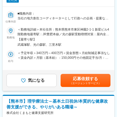
正社員
■職務内容：
当社の地方創生コーディネーターとして行政への企画・提案など
仕事内容
の業務をご担当いただきます。
・市町村より委託される、くまもとはつらつプラン(熊本市高齢者
＜勤務地詳細＞本社住所：熊本県熊本市東区神園2-1-1 新星ビル4
福祉計画・介護保険事業計画)などの自治体との打合や高齢者への
階勤務地最寄駅：JR豊肥本線／光の森駅受動喫煙対策：屋内全面
アンケートや統計による課題抽出・傾向分析・提案などの業務を
勤務地
禁煙変更の範囲：会社の定める事業所
【最寄り駅】
担当いただきます。
武蔵塚駅、光の森駅、三里木駅
【打合】市町村役場の係長～課長クラスの方との打合を行いま
す。この際にデータをもとに抽出した課題の報告・課題に対する
＜予定年収＞340万円～400万円＜賃金形態＞月給制補足事項なし
提案を行います。
＜賃金内訳＞月額（基本給）：150,000円その他固定手当/月：
【分析・課題抽出】アンケートなどのデータをもとに当社分析チ
給与
115,000円～183,333円＜月給＞265,000円～333,333円＜昇給有
ームが抽出した地域特性・傾向などから課題抽出・課題への解決
無＞有＜残業手当＞有＜給与補足＞※給与詳細は経験年数などを考
策を企画します。
慮し決定します。■昇給：年1回■賞与：年1回賃金はあくまでも目
【施策の導入】対象地域に住む高齢者に向けたワークショップな
安の金額であり、選考を通じて上下する可能性があります。月給
応募依頼する
どを実施します。※壇上に立っていただく場合もあります。
気になる
(月額)は固定手当を含めた表記です。
（エージェントサービス）
■特徴：
・プロジェクト内での立ち位置としてフロントに立った提案を行
うことができる、地域の課題解決に繋げることがこのポジション
のやりがいです。
【熊本市】理学療法士～基本土日祝休/本質的な健康改
・地方公共団体が3年に1度を行う計画策定において当社が委託さ
善支援ができる、やりがいある職場～
れコンサルティングを行っています。データ分析については、社
内の専門部隊がおりますので、フロントに立っていただき、プロ
株式会社くまもと健康支援研究所