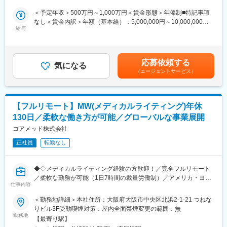
臨床開発の上流工程から関与し、プロジェクトの成功に向けた戦
場合、お子様の通院やご都合に合わせて業務時間を調整できま
略策定を支援するポジションです。
＜予定年収＞500万円～1,000万円＜賃金形態＞年俸制■特記事項
す。
なし＜賃金内訳＞年額（基本給）：5,000,000円～10,000,000円
（自分の業務が終わるよう業務管理を行う必要はありますが、裁
・各開発フェーズ（Phase I／II／III）における治験プロトコールの
給与
＜月額＞416,666円～833,333円（12分割）＜昇給有無＞有＜残業
量の大きい働き方ができます）
立案・評価分析・助言
手当＞無＜給与補足＞※前職でのご経験・年収に応じて年収は考慮
※現在、関東関西のほか、九州、中部、東北、海外在住の方もいま
・各種申請対応および治験相談の実施・支援
いたします。■年収構成：年俸制となります。賃金はあくまでも目
す。
・規制当局（PMDA等）との面談対応・折衝への参画
安の金額であり、選考を通じて上下する可能性があります。月給
・会議や打ち合わせで必要な時は大阪・東京等へ出張（宿泊も伴
応募依頼する
・治験相談戦略の立案および関連資料の作成
気になる
(月額)は固定手当を含めた表記です。
います）が発生します。
（エージェントサービス）
※国内出張の頻度は1~3回/年です。（海外出張はほとんどありませ
■業務の特徴：
ん。）
・プロジェクトは個人で完結させるのではなく、社内メンバーと
連携しながら分担して推進します。
■ワークライフバランス：
【フルリモート】MW(メディカルライティング)年休
・戦略立案から規制対応まで一貫して関わることで、臨床開発全
同社は、個人が最大限に能力を発揮できるよう働きやすい環境作
130日／柔軟な働き方が可能／グローバルな事業展開
体を俯瞰した視点を身につけることが可能です。
りに注力しております。男女問わず在宅勤務が可能です。また、
コアメッド株式会社
女性社員も多く、産休・育休取得実績も豊富で9割以上の復職率を
■教育体制：
誇っており、長期就業が可能な環境・福利厚生が整っています。
正社員
転勤なし
通常医薬品メーカー出身が会員である関西医薬協会に、当社は会
員として登録しています。業界関連のセミナーにも参加すること
変更の範囲：会社の定める業務
ができ、メーカーと同じレベルの業界知識とマーケット感をアッ
◆◇メディカルライティング経験の方歓迎！／完全フルリモート
プデートできる環境です。
／柔軟な勤務が可能（1日7時間の裁量労働制）／アメリカ・ヨー
仕事内容
ロッパ企業と事業展開／医薬品の薬事戦略・開発戦略のコンサル
■働き方：
ティング会社◆◇
＜勤務地詳細＞本社住所：大阪府大阪市中央区北浜2-1-21 つねな
◎完全在宅勤務のため、拠点（東京・大阪）の近くにお住まいで
りビル3F受動喫煙対策：屋内全面禁煙変更の範囲：無
なくてもご就業いただけます。
■業務概要：
勤務地
◎お昼休みの時間帯も自由なので、例えばお子様がおられる方の
【最寄り駅】
治験相談用資料や試験総括報告書、承認申請資料（CTDなど）の