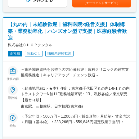
には営業手当を含みます。※固定残業代は、時間外労働の有無に関
（エージェントサービス）
■採用背景：
トでの情報共有・プロジェクト推進を実施。
わらず40時間分が付きます。※別途営業日当支給（2,000円/日）賃
今後の更なる事業拡大に向けての採用になります。
金はあくまでも目安の金額であり、選考を通じて上下する可能性
変更の範囲：会社の定める業務
があります。月給(月額)は固定手当を含めた表記です。
■当社の特徴：
【丸の内｜未経験歓迎｜歯科医院×経営支援】体制構
韓国セルトリオングループは、韓国株式市場KOSPIに上市してい
築・業務効率化｜ハンズオン型で支援｜医療経験者歓
るバイオ医薬品を開発・製造する企業の中で、常に時価総額が
迎
Top5のバイオ医薬品の開発及び製造技術に注力しているグループ
です。
株式会社ＣＨＣＰデンタル
当社は、セルトリオングループで開発及び製造しているバイオシ
正社員
転勤なし
職種未経験歓迎
ミラー＊を含めたバイオ医薬品を日本で販売するため、セルトリ
オングループの日本法人として2014年に設立され、現在、4製品
を販売しており、今後もパイプラインを拡大していきます。
～歯科関連資格をお持ちの方応募歓迎！歯科クリニックの経営支
援業務推進｜キャリアアップ・チェンジ歓迎～
今後の更なる事業拡大に向け、ご自身の経験やノウハウを発揮頂
仕事内容
きながら、会社・個人共に成長して行くメンバーを今回募集致し
■ ポジション概要
ます。
＜勤務地詳細1＞★本社住所：東京都千代田区丸の内1-8-1 丸の内
歯科クリニックの経営支援業務。適切なガバナンス体制の構築や
トラストタワーN館11F勤務地最寄駅：JR、私鉄各線／東京駅受動
業務の効率化、採用・教育といった面での支援も実施。誰もが働
勤務地
＊バイオシミラー：先行バイオ医薬品と同等/同質の品質、安全性
喫煙対策：屋内全面禁煙＜勤務地詳細2＞在宅勤務（直行直帰）住
【最寄り駅】
きやすい環境を実現するとともに、目まぐるしく変化する歯科業
および有効性を有し、異なる製造販売業者により開発される医薬
所：大阪府 受動喫煙対策：屋内全面禁煙変更の範囲：本文参照
東京駅、三越前駅、日本橋駅(東京都)
界の中で、競争力を発揮できる医院づくりをバックアップしてい
品。
きます。
＜予定年収＞500万円～1,200万円＜賃金形態＞月給制＜賃金内訳
■事業の特徴：
＞月額（基本給）：233,268円～559,846円固定残業手当/月：
■業務内容
給与
高齢化社会が進行するなか、医療費の削減は喫緊の課題であり、
183,399円～440,154円（固定残業時間45時間0分/月）超過した時
パートナークリニックを定期的に訪問し、ハンズオンでクリニッ
国策としてバイオシミラー普及促進の方針を打ち出しています。
間外労働の残業手当は追加支給＜月給＞416,667円～1,000,000円
クの経営・運営業務全般を支援（2～3案件/人を担当）します
セルトリオンは、抗体医薬品のバイオシミラーを世界規模で研究
（一律手当を含む）＜昇給有無＞有＜残業手当＞有＜給与補足＞※