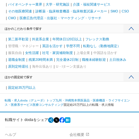
バイオベンチャー業界
大学・研究施設
介護・福祉関連サービス
その他医療関連
診断薬・臨床検査機器・臨床検査試薬メーカー
SMO
CSO
CMO
医療広告代理店・出版社・マーケティング・リサーチ
ほかのこだわり条件で探す
第二新卒歓迎
外資系企業
年間休日120日以上
フレックス勤務
管理職・マネジャー
英語を活かす
学歴不問
転勤なし（勤務地限定）
服装自由
女性活躍
社宅・家賃補助制度
上場企業
中国語を活かす
退職金制度
残業20時間未満
完全週休2日制
職種未経験歓迎
土日祝休み
原則定時退社
海外出張あり
U・Iターン支援あり
ほかの固定給で探す
固定給35万円以上
転職・求人doda（デューダ）トップ
九州・沖縄
熊本県
医薬品・医療機器・ライフサイエン
ス・医療系サービス
医療コンサルティング
固定給25万円以上の転職・求人情報
転職サイト dodaをシェア
ヘルプ
会社概要