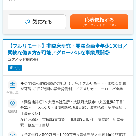
＜月額＞416,666円～833,333円（12分割）＜昇給有無＞有＜残業
（自分の業務が終わるよう業務管理を行う必要はありますが、裁
薬事戦略の企画
手当＞無＜給与補足＞※前職でのご経験・年収を考慮の上決定致し
量の大きい働き方ができます）
・各種試験成績・申請資料の評価・分析
ます。■年収構成：年俸制となります。賃金はあくまでも目安の金
※現在、関東関西のほか、九州、中部、東北、海外在住の方もいま
・三極規制当局との事前相談を含むリエゾン業務および規制動向
額であり、選考を通じて上下する可能性があります。月給(月額)は
す。
応募依頼する
の調査・分析・アドバイス
気になる
固定手当を含めた表記です。
・会議や打ち合わせで必要な時は大阪・東京等へ出張（宿泊も伴
（エージェントサービス）
・新薬ライセンス導入時のデューデリジェンス対応
います）が発生します。
・承認取得に向けた各種申請業務、ガイダンス面談、規制対応全
※国内出張の頻度は1~3回/年です。（海外出張はほとんどありませ
般
ん。）
【フルリモート】非臨床研究・開発企画◆年休130日／
■業務の特徴：
■組織構成：
柔軟な働き方が可能／グローバルな事業展開◎
・プロジェクトは個人で完結させるのではなく、社内メンバーと
CMC担当11名（2名男性、9名女性）
連携しながら分担して推進しています。
コアメッド株式会社
30代～40代で構成されています。
・国内外の規制当局と関わりながら、国際基準での薬事戦略に携
お子様がおられる社員が多く、在宅勤務のため子育てしながらキ
正社員
われる環境です。
ャリアを築ける環境です。
こちらの組織には、内資外資の製薬企業でのCMC業務の経験者や
■教育体制：
研究所での経験、CMC薬事の経験者が多いです。
◆◇非臨床研究経験の方歓迎！／完全フルリモート／柔軟な勤務
通常医薬品メーカー出身が会員である関西医薬協会に、当社は会
が可能（1日7時間の裁量労働制）／アメリカ・ヨーロッパ企業と
員として登録しています。業界関連のセミナーにも参加すること
仕事内容
変更の範囲：会社の定める業務
事業展開／医薬品の薬事戦略・開発戦略のコンサルティング会社
ができ、メーカーと同じレベルの業界知識とマーケット感をアッ
◆◇
＜勤務地詳細1＞大阪本社住所：大阪府大阪市中央区北浜2丁目1
プデートできる環境です。
番21号 つねなりビル3階勤務地最寄駅：御堂筋線／淀屋橋駅受
■仕事内容：
勤務地
動喫煙対策：屋内全面禁煙＜勤務地詳細2＞東京支社住所：東京都
■働き方：
【最寄り駅】
承認申請・取得に向けた非（前）臨床開発戦略の構築・評価・分
千代田区丸の内1-11-1 パシフィックセンチュリープレイス丸の内
◎完全在宅勤務のため、拠点（東京・大阪）の近くにお住まいで
なにわ橋駅、京橋駅(東京都)、北浜駅(大阪府)、東京駅、淀屋橋
析・助言を中心としたコンサルティング業務をお任せします。
13階 受動喫煙対策：屋内全面禁煙変更の範囲：無
なくてもご就業いただけます。
駅、銀座一丁目駅
開発初期段階から関与し、医薬品開発の方向性を左右する戦略立
◎お昼休みの時間帯も自由なので、例えばお子様がおられる方の
案に携わる上流ポジションです。
＜予定年収＞500万円～1,000万円＜賃金形態＞年俸制■特記事項
場合、お子様の通院やご都合に合わせて業務時間を調整できま