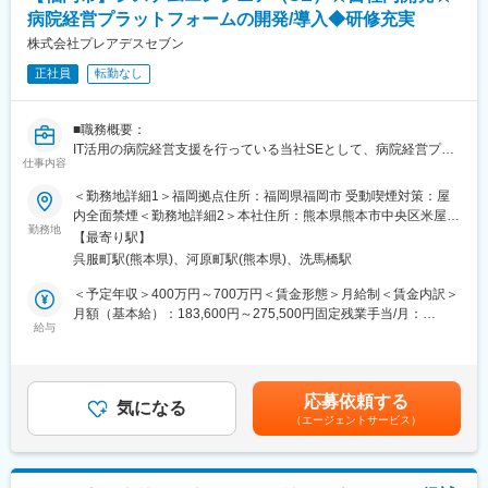
当社は設立からまだ間もなく、今が黎明期にあたります。その
病院経営プラットフォームの開発/導入◆研修充実
為、将来的な幹部候補として活躍いただける方を求めておりま
す。
株式会社プレアデスセブン
正社員
転勤なし
■当社の特徴/魅力：
・九州地場において電子カルテなどの医療ICTサービスを展開する
グループ会社「システムクレオ株式会社」の「ここりんく」事業
■職務概要：
部の事業拡大に伴い、2020年5月に発足致しました。新興企業で
IT活用の病院経営支援を行っている当社SEとして、病院経営プラ
はない為、既に導入実績や商談案件、ノウハウの蓄積がございま
仕事内容
ットフォーム「ここりんく」の開発、導入、保守に携わっていた
す。
だきます。
＜勤務地詳細1＞福岡拠点住所：福岡県福岡市 受動喫煙対策：屋
・当社は「システムクレオ株式会社」からの転籍者6名、中途入社
内全面禁煙＜勤務地詳細2＞本社住所：熊本県熊本市中央区米屋町
者2名の計8名によって構成されております（男性5名、女性3
■職務詳細：
勤務地
1-7 CORLUX米屋町6F勤務地最寄駅：熊本市電A系統 線／呉服町
名）。少数精鋭ながらも全国的にお客様を増やしている成長企業
【最寄り駅】
・開発業務（フロントエンド、バックエンド）
駅受動喫煙対策：屋内全面禁煙変更の範囲：会社の定める事業所
です。上司・部下の壁のない大変フラットな社風で、なんでも話
呉服町駅(熊本県)、河原町駅(熊本県)、洗馬橋駅
・クライアントとの打合せ
せるような雰囲気があります。
・導入、保守 等
＜予定年収＞400万円～700万円＜賃金形態＞月給制＜賃金内訳＞
・また、当社には社員で構成される委員会があり、その委員会に
月額（基本給）：183,600円～275,500円固定残業手当/月：
て事業計画の立案・予算作成や、人事から稟議決算に至る企業運
■業務の特徴：
給与
83,000円～124,500円（固定残業時間40時間0分/月）超過した時
営を行う「民主的なガバナンス体制」を採用しております。会社
・各種医療関連データ（電子カルテ、医事会計、財務管理、リハ
間外労働の残業手当は追加支給＜月給＞266,600円～400,000円
経営、研修企画、人事採用などから希望の委員会に所属していた
ビリ、地域連携等のシステム）を自動収集、分析、統計、可視化
（一律手当を含む）＜昇給有無＞有＜残業手当＞有＜給与補足＞※
だき、業務外でのキャリアアップを図ることも可能です。
することで病院経営のサポートを行います。
給与詳細は経験・能力を考慮し、相談の上決定します。※上記年収
応募依頼する
・入社後は、医療業界の知識研修を実施します。2～3ヶ月間程度
気になる
は初年度の想定年収です。■昇給：年1回（5月）■賞与：年2回（7
変更の範囲：会社の定める業務
（エージェントサービス）
を予定。知識研修と並行して当社のビジョン研修、開発言語研修
月・12月）■業務連勤賞与あり賃金はあくまでも目安の金額であ
（PHP）等も行います。一通りの研修終了後に、プロジェクトに
り、選考を通じて上下する可能性があります。月給(月額)は固定手
アサイン致します。
当を含めた表記です。
※開発環境：サイボウズ社のkintone、AWS