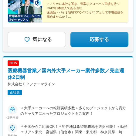
アメリカに本社を置き、豊富なグローバル実績を持つ
CAIの日本法人である当社。
医薬品・バイオ領域でCQVエンジニアとして市場価値を
高めませんか？
◎年収800万円以上
◎完全週休2日制
◎グローバル基準の環境
◎トレーニング制度充実
気になる
応募する
NEW
医療機器営業／国内外大手メーカー案件多数／完全週
休2日制
株式会社ＥＰファーマライン
正社員
＜大手メーカーへの転籍実績多数＞多くのプロジェクトから貴方
のキャリアに沿ったプロジェクトをご案内！
仕事内容
＊全国からご応募OK！＊初任地は希望勤務地を選択可能！＜勤務
エリア＞東北：宮城県（仙台市）関東：東京都・神奈川県・埼玉
勤務地