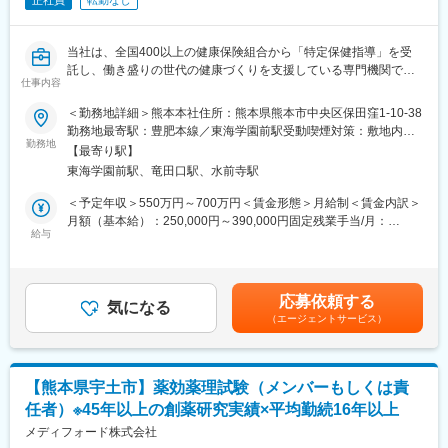
正社員
転勤なし
当社は、全国400以上の健康保険組合から「特定保健指導」を受
託し、働き盛りの世代の健康づくりを支援している専門機関で
仕事内容
す。今回募集する社内SEは、社内IT環境の整備・改善およびDX推
進を担い、以下のような具体的業務を行っていただきます。
＜勤務地詳細＞熊本本社住所：熊本県熊本市中央区保田窪1-10-38
勤務地最寄駅：豊肥本線／東海学園前駅受動喫煙対策：敷地内全
■採用背景・ミッション
勤務地
面禁煙変更の範囲：無
【最寄り駅】
これまで外部ベンダー中心だったシステム開発・運用体制につい
東海学園前駅、竜田口駅、水前寺駅
て内製化を推進しています。
今回ご入社いただく方には、ITの専門知識を活かしながら現場課
＜予定年収＞550万円～700万円＜賃金形態＞月給制＜賃金内訳＞
題を整理し、システム開発や業務プロセスの改善をリードしてい
月額（基本給）：250,000円～390,000円固定残業手当/月：
ただくことを期待しています。
給与
80,000円（固定残業時間35時間0分/月～30時間0分/月）超過した
時間外労働の残業手当は追加支給＜月給＞330,000円～470,000円
■業務内容
（一律手当を含む）＜昇給有無＞有＜残業手当＞有＜給与補足＞■
社内SEとして、社内システムの運用・改善からDX推進まで幅広
賞与：年2回 ※前年度実績3.0ヶ月■昇給：年1回賃金はあくまで
応募依頼する
くお任せします。
気になる
も目安の金額であり、選考を通じて上下する可能性があります。
（エージェントサービス）
・外部開発ベンダーとの折衝・進捗管理・品質管理
月給(月額)は固定手当を含めた表記です。
・社内業務ツールの企画・開発（Python、Excel VBA等）
・システムリプレイスプロジェクト推進
・生成AI（ChatGPT等）や自動化ツールを活用した業務改善提案
【熊本県宇土市】薬効薬理試験（メンバーもしくは責
・DX推進に関する企画立案および実行
任者）※45年以上の創薬研究実績×平均勤続16年以上
■組織構成
メディフォード株式会社