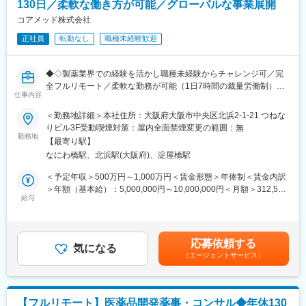
130日／柔軟な働き方が可能／グローバルな事業展開
本ポジションは「研究者」ではなく、
コアメッド株式会社
・社内（データサイエンス／開発／オペレーション）
正社員
転勤なし
職種未経験歓迎
・社外（製薬・医療機関・KOL・CRO等）
を巻き込み、デジタルも活用しながらプロジェクトを前に進める
推進役です。
◆◇製薬業界での経験を活かし職種未経験からチャレンジ可／完
全フルリモート／柔軟な勤務が可能（1日7時間の裁量労働制）／
■担当プロジェクト例
仕事内容
アメリカ・ヨーロッパ企業と事業展開／医薬品の薬事戦略・開発
・製薬・ヘルスケア企業の研究案件
戦略のコンサルティング会社◆◇
＜勤務地詳細＞本社住所：大阪府大阪市中央区北浜2-1-21 つねな
・大学研究室・医療機関と連携した臨床研究支援
りビル3F受動喫煙対策：屋内全面禁煙変更の範囲：無
※案件は紹介・問い合わせ起点が中心で、アウトバウンドで「取っ
■仕事内容：
勤務地
てくる」よりも、引き受けた案件を“成功させる推進”が重要
【最寄り駅】
医薬品開発におけるCMC領域を中心に、コンサルティングおよび
※1人あたり同時並行：2～3案件程度
なにわ橋駅、北浜駅(大阪府)、淀屋橋駅
各種申請資料の作成業務をお任せします。
※期間：数ヶ月～半年（案件による）
新薬承認に関わる品質・製造・試験に関する戦略立案から資料作
＜予定年収＞500万円～1,000万円＜賃金形態＞年俸制＜賃金内訳
成までを担っていただきます。
＞年額（基本給）：5,000,000円～10,000,000円＜月額＞312,500
■主な業務内容
給与
円～625,000円（16分割）＜昇給有無＞有＜残業手当＞無＜給与
●臨床研究支援
■業務詳細：
補足＞※前職でのご経験・年収に応じて年収は考慮いたします。■
・案件管理：商談、見積作成、クロージング、契約書締結、社内
・新薬承認申請に際する品質規定に則した戦略企画・CMCに関す
年収構成：年俸制となります。■賞与：有（過去実績平均4ヶ月※
リソース手配、請求管理
る資料の整備・評価・助言・企画の設定
平均で夏2ヶ月分、冬2ヶ月分）賃金はあくまでも目安の金額であ
・PM業務：研究計画作成支援、リクルーティング、オペレーショ
応募依頼する
・製造方法/試験方法に関する資料の評価・助言
気になる
り、選考を通じて上下する可能性があります。月給(月額)は固定手
ン設計・実行、問い合わせ対応、データ管理、解析計画、解析実
（エージェントサービス）
・安定性試験に関する資料の評価・助言
当を含めた表記です。
行
・治験薬概要書・PMDA相談資料・申請資料（CTD-MODULE3）
●PSG解析AI／解析クラウド導入支援
などの作成およびその助言
・マーケティング計画に基づく導入提案（問い合わせ対応中心）
・外国製造業者認定、原薬等登録等
・テストデータでの精度検証・チューニング、顧客QA
【フルリモート】医薬品開発薬事・コンサル◆年休130