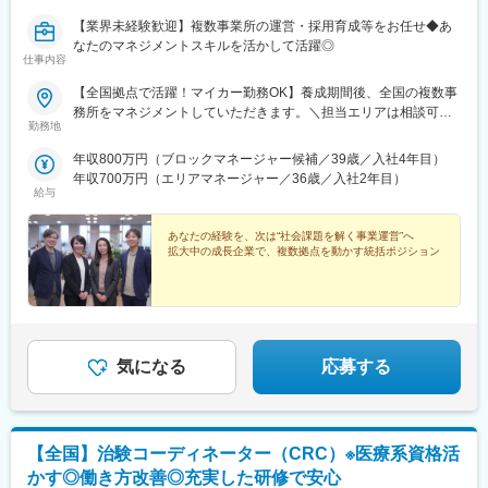
【業界未経験歓迎】複数事業所の運営・採用育成等をお任せ◆あ
なたのマネジメントスキルを活かして活躍◎
仕事内容
【全国拠点で活躍！マイカー勤務OK】養成期間後、全国の複数事
務所をマネジメントしていただきます。＼担当エリアは相談可
勤務地
能！／近隣エリアまたは全国から好きなエリアを相談できます！
《養成期間中の勤務地》現在は東京、横浜、埼玉、福岡の事業所
年収800万円（ブロックマネージャー候補／39歳／入社4年目）
で行っていますが、ご希望に合わせて、お住まいのエリアで行う
年収700万円（エリアマネージャー／36歳／入社2年目）
ことも可能です。また社宅の利用もできますので、ご面接時にお
給与
気軽にご相談ください。《養成期間後の勤務地》全国47都道府県
が対象※現在お住まいの地域又はジェネラルマネージャーと相談の
あなたの経験を、次は“社会課題を解く事業運営”へ
上決定《配属事業部について》障害福祉事業では「重度訪問介
拡大中の成長企業で、複数拠点を動かす統括ポジション
護」と「グループホーム」、高齢者事業では「訪問介護事業」を
展開しています。配属に関しては、適性や条件等に応じて、配属
の事業部を決定。あなたの適性や能力を活かせる適切な部署でご
活躍いただきます。※入社後のキャリアチェンジも可能です。気に
なる点はご相談ください。☆引越し手当支給・借り上げ社宅提供
気になる
応募する
あり（無料）
【全国】治験コーディネーター（CRC）※医療系資格活
かす◎働き方改善◎充実した研修で安心