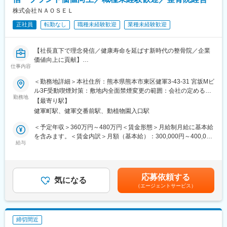
健康グッズ活用
■組織構成
株式会社ＮＡＯＳＥＬ
1院あたり複数名の柔道整復師と受付・補助スタッフによるチーム
正社員
転勤なし
職種未経験歓迎
業種未経験歓迎
制。教育担当がつき、段階的な成長サポートあり。
■業務の魅力
ノルマに縛られず患者様と向き合え、20:20終業・残業ほぼなし。
【社長直下で理念発信／健康寿命を延ばす新時代の整骨院／企業
独自技術や健康管理ノウハウが身につき、キャリアアップも支
価値向上に貢献】
援。
仕事内容
■業務概要
■教育体制
当社のビジョンである「健康寿命を延ばすことを本気で考える集
＜勤務地詳細＞本社住所：熊本県熊本市東区健軍3-43-31 宮坂Mビ
入社時・役職別研修や勉強会を全て業務時間内で実施。未経験や
団」の実現に向け、社長直下で理念やブランド価値を社内外に発
ル3F受動喫煙対策：敷地内全面禁煙変更の範囲：会社の定める事
ブランクのある方も安心。
信する広報業務全般をお任せします。経営層と密接に連携しなが
勤務地
業所
■就業環境
【最寄り駅】
ら、資料作成や情報発信を通じて、当社の魅力やビジョンを社内
週休2日制（2026年より完全週休2日）、有給消化率ほぼ100％、
健軍町駅、健軍交番前駅、動植物園入口駅
スタッフや患者様、地域社会に伝えていきます。
長期休暇や引越し・寮サポート、産休・育休制度あり。社会保
＜予定年収＞360万円～480万円＜賃金形態＞月給制月給に基本給
険・退職金・交通費支給、マイカー通勤可。
■業務詳細
を含みます。＜賃金内訳＞月額（基本給）：300,000円～400,000
■想定されるキャリアパス
（1）社長のサポート業務
給与
円＜月給＞300,000円～400,000円＜昇給有無＞有＜残業手当＞有
一般施術者から院長、エリアマネージャー、本部ポジション、独
・社長のスケジュール調整・管理（社内外の会議、来客対応、出
＜給与補足＞賞与あり ※業績による賃金はあくまでも目安の金額
立開業支援制度も整備。
張等）
であり、選考を通じて上下する可能性があります。月給(月額)は固
■企業の特徴/魅力
・社内外文書の作成・チェック・管理（資料、プレゼン資料、報
定手当を含めた表記です。
働きやすさ・成長・報酬を重視し、業界体質変革とスタッフの人
応募依頼する
告書など）
気になる
生を支援する企業文化が特徴。
（エージェントサービス）
・社長の指示に基づく各種リサーチ、情報収集、社内各部門との
■熊本県7店舗
調整
熊本市東区健軍3-43-31 -1Ｆ
（2）広報活動のサポート業務
熊本市中央区大江2-14-15
・会社HPやプレスリリースの企画・運用
熊本市南区上ノ郷2-16-1 イオンタウン西熊本内
締切間近
・社内イベントの企画・運営