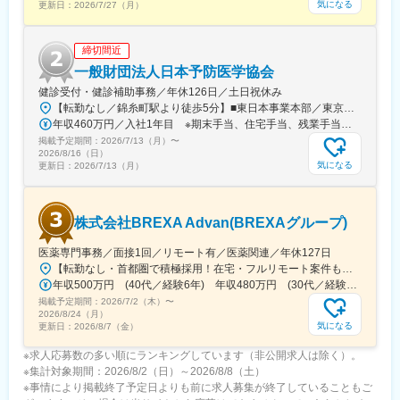
気になる
更新日：
2026/7/27（月）
※国内出張の頻度は1~3回/年です。（海外出張の可能性も一部ござ
います）
締切間近
■ワークライフバランス：
一般財団法人日本予防医学協会
同社は、個人が最大限に能力を発揮できるよう働きやすい環境作
健診受付・健診補助事務／年休126日／土日祝休み
りに注力しております。男女問わず在宅勤務が可能です。また、
【転勤なし／錦糸町駅より徒歩5分】■東日本事業本部／東京都江東区毛利1-19-10 江間忠錦糸町ビル＜アクセス＞JR総武線（快速）、総武線（各駅停車）「錦糸町駅」南口より徒歩5分東京メトロ半蔵門線「錦糸町駅」B1出口より徒歩5分東京メトロ半蔵門線／都営新宿線「住吉駅」B2出口より徒歩5分※受動喫煙対策あり（オフィス内禁煙）
女性社員も多く、産休・育休取得実績も豊富で9割以上の復職率を
年収460万円／入社1年目 ※期末手当、住宅手当、残業手当（月10時間分）含む
誇っており、長期就業が可能な環境・福利厚生が整っています。
掲載予定期間：
2026/7/13（月）
〜
2026/8/16（日）
変更の範囲：会社の定める業務
気になる
更新日：
2026/7/13（月）
株式会社BREXA Advan(BREXAグループ)
医薬専門事務／面接1回／リモート有／医薬関連／年休127日
【転勤なし・首都圏で積極採用！在宅・フルリモート案件も有り！大手・優良企業が中心♪】■本社／大阪市淀川区宮原3-5-36 新大阪トラストタワー19F変更の範囲、上記を除く当社関連勤務地◆プロジェクト先例東京23区内、横浜、大宮、千葉、その他＜配属先最寄り駅の一例＞飯田橋／日本橋／浜松町／信濃町／四ツ谷／池袋／蒲田 など※過去の配属先は勤務地一覧に記載◆POINT！#大手企業など約300社の取引先あり！（製薬メーカー、製薬関連企業、化粧品関連企業、臨床研究センターなど）#最寄り駅から徒歩5～10分圏内の通いやすいオフィス＃在宅勤務・在宅プロジェクト多数＃定時退社基本＆土日祝休み＃安定性抜群の医療業界で事務として活躍＃未経験入社8割×研修センターで手厚くフォロー＃産育休の取得実績100％#転居を伴う転勤なし※受動喫煙対策：オフィス内禁煙
年収500万円 (40代／経験6年) 年収480万円 (30代／経験4年)
掲載予定期間：
2026/7/2（木）
〜
2026/8/24（月）
気になる
更新日：
2026/8/7（金）
※求人応募数の多い順にランキングしています（非公開求人は除く）。
※集計対象期間：2026/8/2（日）～2026/8/8（土）
※事情により掲載終了予定日よりも前に求人募集が終了していることもご