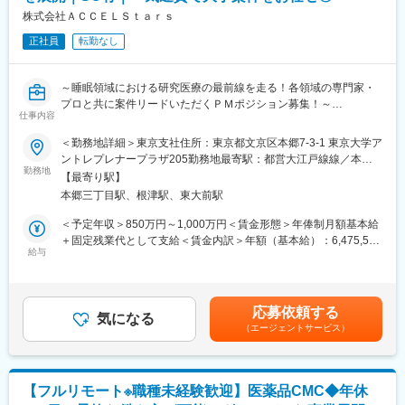
ともに2週間弱本社にて集合研修を行います。会社のことや業務を
株式会社ＡＣＣＥＬＳｔａｒｓ
遂行する上で必要な法令から実務まで座学中心でロープレを交え
ながら学んでいきます。その後、各拠点に配属され先輩社員から
正社員
転勤なし
業務を引継ぎながらOJT担当者とともに医療機関へ同行するな
ど、徐々に業務を身に着けていきます。確認テストやチェックシ
ートを用いながら習熟度を測り、入社後1年程度で一人で担当を持
～睡眠領域における研究医療の最前線を走る！各領域の専門家・
てるようになります。なお、その後も定期的に中途入社者に対し
プロと共に案件リードいただくＰＭポジション募集！～
仕事内容
てフォローを行う体制が整っています。
■同社の魅力：
■会社概要
＜勤務地詳細＞東京支社住所：東京都文京区本郷7-3-1 東京大学ア
・チームワーク：通常は1人で業務にあたることが多いですが、困
株式会社ACCELStarsは、東京大学発のメディカル・スリープテ
ントレプレナープラザ205勤務地最寄駅：都営大江戸線線／本郷
ったときや先輩や上司がサポートしてくれるため、安心して進め
ック企業として、睡眠を高精度に計測・解析するウェアラブルデ
勤務地
三丁目駅受動喫煙対策：屋内全面禁煙変更の範囲：会社の定める
【最寄り駅】
られます。また、家族の急な体調不良や突発休の場合にも周囲が
バイスとAI解析クラウドを基盤に、医療・研究・ヘルスケア領域
事業所（リモートワーク含む）
本郷三丁目駅、根津駅、東大前駅
代理対応をしてくれる風土があり、チームワークが強みです。
の事業を展開しています。研究領域では、睡眠測定に特化したデ
・働きやすい環境：2019年度の月間の平均残業時間は12.1時間で
バイスや解析クラウドを用い、研究計画～測定～解析までをワン
＜予定年収＞850万円～1,000万円＜賃金形態＞年俸制月額基本給
した。管理職における女性比率も63.6%と、ライフイベントの多
ストップで支援するサービスも提供しています。
＋固定残業代として支給＜賃金内訳＞年額（基本給）：6,475,596
い女性も活躍しやすい環境です。正社員の場合、転勤可能性はあ
給与
円～7,617,966円固定残業手当/月：168,700円～198,500円（固定
りますが、定期的にあるものではなく適性や希望に応じて配置し
■募集背景
残業時間40時間0分/月）超過した時間外労働の残業手当は追加支
ています。
これまで取締役が巻き取っていた研究プロジェクトPM機能を、専
給＜月額＞708,333円～833,330円（12分割）（一律手当を含む）
任のPMとして引き継ぎ、体制強化したいと考えております。
＜昇給有無＞有＜残業手当＞有＜給与補足＞給与改定：年1回スト
応募依頼する
変更の範囲：会社の定める業務
気になる
ックオプション付与：都度（昨年実績 有）賃金はあくまでも目
（エージェントサービス）
■ポジション概要
安の金額であり、選考を通じて上下する可能性があります。月給
製薬企業・ヘルスケア企業・アカデミア（大学病院・医療機関）
(月額)は固定手当を含めた表記です。
と協働する研究プロジェクトのPMとして、案件化～計画策定～運
用設計～問い合わせ対応～データ管理～解析実行～クロージング
【フルリモート※職種未経験歓迎】医薬品CMC◆年休
（契約/請求）までを一気通貫で推進いただきます。