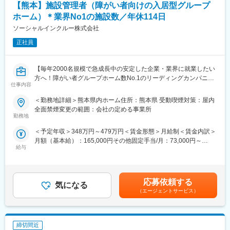
熊本市東区長嶺西1-5-1 シュロアモール長嶺内
【熊本】施設管理者（障がい者向けの入居型グループ
・社内への理念浸透・発信活動
熊本市西区田崎2-5-1 ゆめマート田崎内
★業界・職種未経験の方も歓迎。入社後は経営陣や先輩社員が、
ホーム）＊業界No1の施設数／年休114日
熊本市中央区水前寺1-4-1-2F
業界知識や業務の進め方を丁寧にサポートします。
ソーシャルインクルー株式会社
菊池郡菊陽町津久礼2422-4- 1F
正社員
■扱うサービス
変更の範囲：会社の定める業務
健康管理プラットフォームを軸に、施術だけでなく睡眠・食事・
運動までトータルにサポートする取り組みを発信します。
【毎年2000名規模で急成長中の安定した企業・業界に就業したい
方へ！障がい者グループホーム数No.1のリーディングカンパニー
■組織構成
仕事内容
／社会貢献性◎／年休114日】
社長室配属として裁量大きく活躍いただきます。経営層や現場ス
タッフと密に連携できる環境です。
＜勤務地詳細＞熊本県内ホーム住所：熊本県 受動喫煙対策：屋内
■業務内容：
全面禁煙変更の範囲：会社の定める事業所
「日中サービス支援型」と呼ばれる障がい者グループホームの運
勤務地
■業務の魅力
営を行っている当社にて、熊本県内施設の管理者をお任せしま
会社の基盤づくりに携わり、企業価値を高める影響力の大きなポ
＜予定年収＞348万円～479万円＜賃金形態＞月給制＜賃金内訳＞
す。
ジション。社長直下のため意思決定が早く、自分のアイデアを形
月額（基本給）：165,000円その他固定手当/月：73,000円～
【変更の範囲：会社の定める業務】
にしやすい環境です。
給与
163,000円固定残業手当/月：52,000円～71,600円（固定残業時間
30時間0分/月）超過した時間外労働の残業手当は追加支給＜月給
■業務詳細：施設管理者としてのお仕事になります
■教育体制
＞290,000円～399,600円（一律手当を含む）＜昇給有無＞有＜残
・利用者の生活全般の支援
入社直後から経営陣とともに業務を開始し、半年後には広報テー
業手当＞有＜給与補足＞◆賞与：無◆昇給：年1回（3月）※個人
・スタッフ採用・研修・教育・シフト管理
応募依頼する
マ全般をリードできるよう、段階的に業務範囲を広げていきま
気になる
の評価に応じて昇降給の場合あり・超過分・深夜割増賃金別途支
・新規入居対応、ご家族様対応
す。
（エージェントサービス）
給・交通費規定内支給 （バイク通勤・車通勤OK）賃金はあくまで
・行政関係各所対応
も目安の金額であり、選考を通じて上下する可能性があります。
※本社専門部署が一括対応の為、請求・申請業務なし
■就業環境
月給(月額)は固定手当を含めた表記です。
年間休日110日、週休二日制・シフト制、平均残業時間10時間。
締切間近
■キャリアパス／モデル年収：
福利厚生や出産・育児支援制度、退職金制度も充実しています。