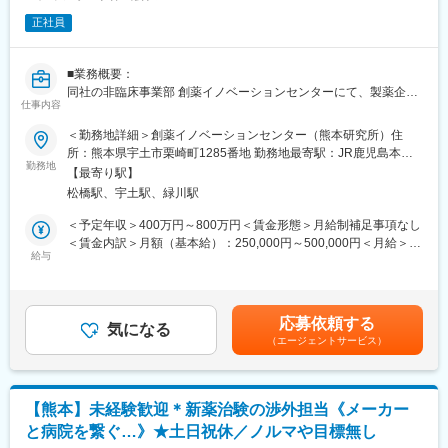
変更の範囲：会社の定める業務
究者が多数在籍しています。中途入社者も多く、領域やバックグ
正社員
ラウンドが異なるメンバー同士で技術を教え合う風土が根付いて
おり、SD未経験の方でも段階的に責任ある業務をお任せします。
専門性を高めつつ、周囲と相談しながら成長できる安心感のある
■業務概要：
組織です。
同社の非臨床事業部 創薬イノベーションセンターにて、製薬企業
仕事内容
等から受託した医薬品開発プロジェクトの薬効薬理試験（in vivo
■競合優位性：
／in vitro）を担当いただきます。アレルギー・呼吸器・肝疾患な
＜勤務地詳細＞創薬イノベーションセンター（熊本研究所）住
・老舗の受託研究機関として扱う研究の幅が広く深いことが業界
どを中心に、試験計画からデータとりまとめ、進捗・品質管理ま
所：熊本県宇土市栗崎町1285番地 勤務地最寄駅：JR鹿児島本線
内でも認知されています。各種学会での論文発表件数は業界トッ
で、一連のプロセスをお任せする試験責任者（SD）あるいはその
勤務地
／宇土駅受動喫煙対策：敷地内喫煙可能場所あり変更の範囲：会
プクラスです。
【最寄り駅】
候補のポジションです。熊本研究所では再生医療やPDXといった
社の定める事業所（リモートワーク含む）
また、平均勤続年数は16年以上と長く、安定的な組織運営を行っ
松橋駅、宇土駅、緑川駅
先端テーマにも取り組んでおり、非臨床の専門性を磨きながら、
ています。
社会貢献性の高い研究に長く腰を据えて取り組める環境です。
＜予定年収＞400万円～800万円＜賃金形態＞月給制補足事項なし
＜賃金内訳＞月額（基本給）：250,000円～500,000円＜月給＞
■ポジションの魅力：
■職務詳細：
給与
250,000円～500,000円＜昇給有無＞有＜残業手当＞有＜給与補足
・総合受託研究機関として業界トップクラスの幅広い試験実績が
・アレルギー・呼吸器・肝臓関連などの薬効薬理試験の計画立案
＞■昇給：年1回■賞与：年2回（7月、12月）ご経験、スキル、ご
あり、SDとしての経験実績が高まります。
・in vivo／in vitro試験の実施指示、進捗・品質管理、SD補佐
希望等を加味し応相談賃金はあくまでも目安の金額であり、選考
・研究部と営業部の連携力が高く現場の意向を尊重した研究受託
・試験データの確認・整理・記録および報告書作成業務
を通じて上下する可能性があります。月給(月額)は固定手当を含め
を行っています。質の高い研究をリードすることが出来ます。
応募依頼する
・SOPに基づく試験運営とコンプライアンス遵守、改善提案
気になる
た表記です。
・熊本研究所は既存の創薬支援だけでなく、再生医療やPDX（抗
（エージェントサービス）
・営業部門・クライアントとの技術的な打合せ、折衝対応
がん剤開発）など新たな試験技術の開発に注力しています。SDと
してより幅広い試験実績を作り、社会貢献を実感して頂きやすい
■組織体制：
環境です。
配属は非臨床事業部 創薬イノベーションセンター 研究第1ユニッ
【熊本】未経験歓迎＊新薬治験の渉外担当《メーカー
ト 免疫・感染薬理グループです。グループリーダー1名、メンバ
変更の範囲：会社の定める業務
と病院を繋ぐ…》★土日祝休／ノルマや目標無し
ー22名（男性14名・女性9名）、平均年齢44歳と経験豊富な研究