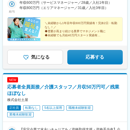
木、群馬、埼玉、千葉、東京、神奈川、新潟、富山、山梨、長野■
年収600万円（サービスマネージャー／28歳／入社1年目）
東海／岐阜、静岡、愛知、三重■関西／滋賀、京都、大阪、兵庫、
年収800万円（エリアマネージャー／31歳／入社3年目）
奈良、和歌山■中国・四国／岡山、広島、山口、徳島、香川、愛
給与
媛、高知■九州／福岡、佐賀、長崎、熊本、大分、宮崎、鹿児島、
沖縄★【エリア勤務希望・移住希望の方優遇】：サポート制度も
＼未経験から1年目年収600万円実績有！完休2日・転勤
充実していますので、現在のお住まいに関わらずご希望をお知ら
なし！／
◆需要が高まり続ける業界でマネジメント職に
せください！☆『寮費無料プラン』あり（規定有）：下記勤務地
◆未経験でも月給40万円スタート実績有
希望・移住希望の方はお気軽にご相談ください！※【北海道】【東
◆30～40代の女性マネジャー多数活躍中
京都】【神奈川県】【新潟県】【三重県】【滋賀県】【沖縄県】
◆会社負担で資格取得可能
での勤務の場合★全国のご希望勤務地へU・Iターン可能・初期費
◆株式上場を目指す急成長ベンチャー
用会社負担等の移住支援あり（規定有）・U・Iターン転勤希望者
気になる
応募する
への1年間の支援あり（規定有）★江戸川・川崎・湘南・川越・香
川・徳島・青森にて新規事業所オープン！
NEW
応募者全員面接／介護スタッフ／月収50万円可／残業
ほぼなし
株式会社土屋
正社員
転勤なし
5名以上採用
職種未経験歓迎
業種未経験歓迎
【安定企業で末永いキャリアを／資格取得支援・資格手当有】介