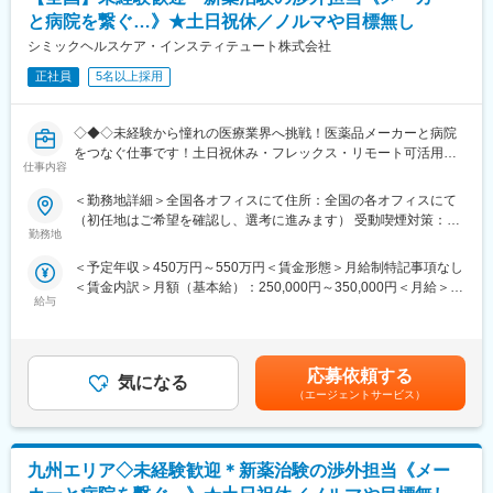
当を含めた表記です。
・ご利用者様にとってグループホームはまさに家そのものだとい
と病院を繋ぐ…》★土日祝休／ノルマや目標無し
えます。家族のように温かいスタッフたちとのコミュニケーショ
■キャリアパス／モデル年収：
シミックヘルスケア・インスティテュート株式会社
ンを通して、ホームでの暮らしを楽しんでいただくために、「こ
・エリアマネージャー：480万円～
こでくらしたい」と思ってもらえるよう日々真摯に向き合い続け
・シニアマネージャー（課長クラス）：540万円～
正社員
5名以上採用
ます。
・統括マネージャー（次長クラス）：600万円～
・運営部部長：720万円～
変更の範囲：本文参照
◇◆◇未経験から憧れの医療業界へ挑戦！医薬品メーカーと病院
※ポジションの空き状況次第にもよりますが、担当施設の売り上げ
をつなぐ仕事です！土日祝休み・フレックス・リモート可活用可
や入居数、メンバーマネジメントの面から評価が行われ、2～5年
仕事内容
能で働き方◎/文系職種・完全未経験の方も活躍中！もちろんUタ
でステップアップをすることが出来ます。
ーン・Iターンの方も大歓迎です◇◆◇
＜勤務地詳細＞全国各オフィスにて住所：全国の各オフィスにて
■当社の魅力：
（初任地はご希望を確認し、選考に進みます） 受動喫煙対策：そ
【当ポジションについて（SMA・治験事務局担当とは）】
・当社は日本1の施設数（270施設以上）を誇り、毎年2000名規模
勤務地
の他（主要事業所は屋内全面禁煙）変更の範囲：会社の定める事
治験を実施したい『製薬メーカー』と実施可能な『病院』をつな
で成長を遂げている企業になります。そのため、企業としての将
業所（リモートワーク含む）
＜予定年収＞450万円～550万円＜賃金形態＞月給制特記事項なし
ぐ、架け橋のようなお仕事です。正式名称をSMA（治験事務局担
来性はもちろんのこと、今後も事業拡大を計画しております。そ
＜賃金内訳＞月額（基本給）：250,000円～350,000円＜月給＞
当）といい、医療業界の専門職種となります。
のため、実力次第ではどんどん空いたポストにステップアップし
給与
250,000円～350,000円＜昇給有無＞有＜残業手当＞有＜給与補足
ていただくことが可能です。
＞※経験能力等を考慮し、当社規定により優遇賃金はあくまでも目
【業務概要】
・子育てママも多数ご活躍いただいており、ワークライフバラン
安の金額であり、選考を通じて上下する可能性があります。月給
「治験」を担ってもらう病院を探す事で、薬が世に出るために欠
スを重視しながら就業いただけます。
(月額)は固定手当を含めた表記です。
かせないフローに携わることができ、多種多様な新薬開発を支援
・若い世代から定年を迎えた方もご就業いただけます。
応募依頼する
気になる
する事で、日本の医療を支えるやりがいがあります。
（エージェントサービス）
■障がい者支援の魅力：
【業務詳細】
・障がい者支援の魅力としては、入居者の方々によってご病状が
■業務内容：
異なるため、対応の幅が広がりスキルが身につきます。また、
九州エリア◇未経験歓迎＊新薬治験の渉外担当《メー
製薬企業や治験実施施設(病院)に対し、治験実施のための各種折衝
我々の支援によって入居者の方がご自身で出来ることが増え、成
や環境整備支援、事務業務などを担当していただきます。治験開
長していく姿に寄り添うことができます。