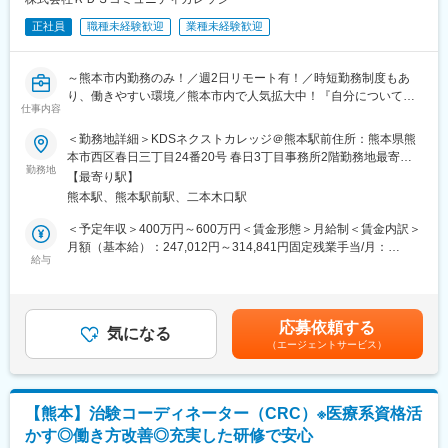
入社者に対してフォローを行う体制が整っています。
正社員
職種未経験歓迎
業種未経験歓迎
変更の範囲：会社の定める業務
～熊本市内勤務のみ！／週2日リモート有！／時短勤務制度もあ
り、働きやすい環境／熊本市内で人気拡大中！『自分について学
仕事内容
ぶ学校』をコンセプトにした精神・発達障害のある方の就労支援
事業／熊本に勤めながらキャリアアップ／自分で仕組みを作って
＜勤務地詳細＞KDSネクストカレッジ＠熊本駅前住所：熊本県熊
いける環境～
本市西区春日三丁目24番20号 春日3丁目事務所2階勤務地最寄
勤務地
駅：熊本駅受動喫煙対策：屋内全面禁煙変更の範囲：会社の定め
【最寄り駅】
■募集背景：
る事業所（リモートワーク含む）
熊本駅、熊本駅前駅、二本木口駅
現在、熊本駅近くの事業所「KDSネクストカレッジ」の利用希望
者が増えており、2拠点目の開設を熊本市中央区内で検討していま
＜予定年収＞400万円～600万円＜賃金形態＞月給制＜賃金内訳＞
す。
月額（基本給）：247,012円～314,841円固定残業手当/月：
そこで、新たに拠点長として共に組織拡大に貢献していただける
給与
52,988円～85,159円（固定残業時間20時間0分/月）超過した時間
方を募集しております。業界経験は不問で、これまでご自身が培
外労働の残業手当は追加支給＜月給＞300,000円～400,000円（一
ってきた寄り添うマネジメント経験を活かして働くことができま
律手当を含む）＜昇給有無＞有＜残業手当＞有＜給与補足＞■賞
す！
与：年1回※前年実績2～3ヶ月実績賃金はあくまでも目安の金額で
応募依頼する
詳しくはこちらのページをご覧ください：https://kds-next-
気になる
あり、選考を通じて上下する可能性があります。月給(月額)は固定
（エージェントサービス）
ac.jp/blogs/blog
手当を含めた表記です。
■業務内容：
拠点長候補として、就労移行支援事業所のマネジメント業務をお
【熊本】治験コーディネーター（CRC）※医療系資格活
任せします。基本的には直接支援スタッフは現場スタッフが対応
かす◎働き方改善◎充実した研修で安心
しますが、対応をお願いすることもあります。