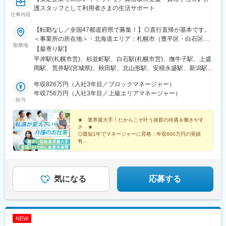
護スタッフとして利用者さまの生活サポート
仕事内容
【転勤なし／全国47都道府県で募集！】◎直行直帰が基本です。
＜事業所の所在地＞・北海道エリア：札幌市（豊平区・白石区）
勤務地
／函館市・東北エリア：岩手市／仙台市／秋田市／山形市／郡山
【最寄り駅】
市／弘前市・関東エリア：茨城市／栃木市／高崎市／大宮市／習
平岸駅(札幌市営)、杉並町駅、白石駅(札幌市営)、撫牛子駅、上盛
志野市／板橋区／多摩市／相模原市／藤沢市／甲府市・東海エリ
岡駅、荒井駅(宮城県)、秋田駅、北山形駅、安積永盛駅、新潟駅、
ア：静岡市／岡崎市／岐阜市／四日市市／名古屋市・北信越エリ
水戸駅、小山駅、高崎駅、大宮駅(埼玉県)、京成津田沼駅、志村坂
ア：新潟市／富山市／金沢市／福井市／長野市・関西エリア：大
年収826万円（入社3年目／ブロックマネージャー）
上駅、多摩センター駅、相模原駅、藤沢駅、国母駅、市役所前駅
阪市／宇治市／西宮市／奈良市／大津市／和歌山市／新宮市・中
年収756万円（入社3年目／上級エリアマネージャー）
(長野県)、県庁前駅(富山県)、上諸江駅、八ツ島駅、岐阜駅、静岡
給与
四国エリア：鳥取市／松江市／岡山市／福山市／広島市／下関市
駅、東岡崎駅、新瑞橋駅、中川原駅、瀬田駅(滋賀県)、宇治駅(奈
／徳島市／高松市／松山市／高知市・九州エリア：福岡市／糟屋
良線)、天満橋駅、西宮駅、奈良駅、六十谷駅、新宮駅、鳥取駅、
郡粕屋町／北九州市／久留米市／佐賀市／長崎市／熊本市／大分
★ 業界最大手！だからこそ叶う抜群の待遇＆働きやす
松江駅、備前西市駅、東福山駅、比治山橋駅、幡生駅、阿波富田
さ ★
市／宮崎市／鹿児島市／沖縄市※受動喫煙防止対策：敷地内禁煙※
駅、元山駅(香川県)、道後公園駅、知寄町二丁目駅、吉塚駅、柚須
◎最短1年でマネージャーに昇格：年収600万円の実績
駐車場あり！車、バイク、自転車などの通勤OK ※地域による※担
駅、木屋瀬駅、西鉄久留米駅、佐賀駅、茂里町駅、健軍町駅、大
有
当するご利用者のご自宅へ訪問していただきます。※ご希望をお伺
◎マネージャーへ昇格後は月給45万円以上可
分駅、宮崎駅、天文館通駅、古島駅、南平岸駅、新津田沼駅、志
◎残業ほぼなし／直行直帰OK！
いし、通いやすい範囲を考慮の上で訪問先を決定いたします！
村三丁目駅、権堂駅、新富町駅(富山県)、妙音通駅、谷町四丁目
駅、西宮駅(ＪＲ線)、新大宮駅、南区役所前駅、道後温泉駅、馬出
九大病院前駅、新木屋瀬駅、スタジアムシティノース駅、いづろ
気になる
応募する
通駅、長野駅、丸の内駅(富山県)、呼続駅、市役所前駅(広島県)、
浦上駅、甲東中学校前駅
NEW