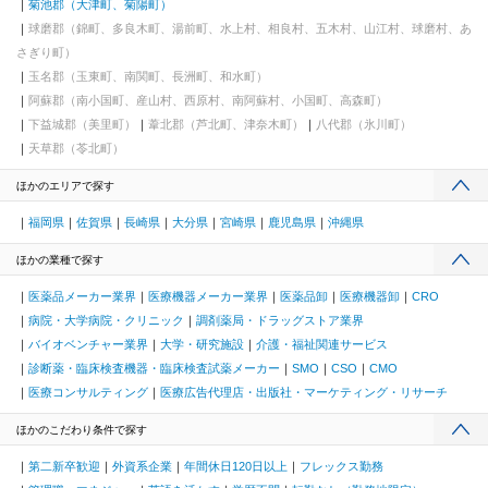
菊池郡（大津町、菊陽町）
球磨郡（錦町、多良木町、湯前町、水上村、相良村、五木村、山江村、球磨村、あ
さぎり町）
玉名郡（玉東町、南関町、長洲町、和水町）
阿蘇郡（南小国町、産山村、西原村、南阿蘇村、小国町、高森町）
下益城郡（美里町）
葦北郡（芦北町、津奈木町）
八代郡（氷川町）
天草郡（苓北町）
ほかのエリアで探す
福岡県
佐賀県
長崎県
大分県
宮崎県
鹿児島県
沖縄県
ほかの業種で探す
医薬品メーカー業界
医療機器メーカー業界
医薬品卸
医療機器卸
CRO
病院・大学病院・クリニック
調剤薬局・ドラッグストア業界
バイオベンチャー業界
大学・研究施設
介護・福祉関連サービス
診断薬・臨床検査機器・臨床検査試薬メーカー
SMO
CSO
CMO
医療コンサルティング
医療広告代理店・出版社・マーケティング・リサーチ
ほかのこだわり条件で探す
第二新卒歓迎
外資系企業
年間休日120日以上
フレックス勤務