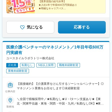
崎、熊本、大分、宮崎、鹿児島、沖縄☆江戸川・川崎・湘南・川
【業界屈指の給与水準】
★入社1年で年収600万円実績あり
越・香川・徳島・青森・多摩川にて新規オープン★別事業へのキ
★明確なキャリアパス
ャリアチェンジによる昇格可能☆ページ下部「勤務地の一例」も
★介護経験ゼロからマネージャー輩出
ご参照ください【2／全国マネージャーコース】◆全国募集／引越
★資格取得費用は会社負担
し手当・社宅◆入社半年の養成期間中は東京・神奈川・埼玉／所
★完全週休2日／転勤なし・UIターン可
在地はHP参照⇒養成期間後の勤務地は現在お住まいの地域又はジ
気になる
応募する
ェネラルマネージャーと相談の上決定◆引越し手当支給・家賃無
料の借り上げ社宅提供☆早期キャリアアップしたい方に最適なポ
ジション
医療介護ベンチャーのマネジメント／1年目年収600万
円実績有
ユースタイルラボラトリー株式会社
正社員
転勤なし
5名以上採用
職種未経験歓迎
業種未経験歓迎
【面接確約】【介護業界をけん引するソーシャルベンチャー】◎
マネジメント業務をお任せします◎未経験歓迎
仕事内容
＼全国で積極採用中／★転勤なし★U・Iターン支援あり★【東
北・関東甲信越・東海・関西・中国・九州／転勤なしOK】■東北
勤務地
／北海道、青森、岩手、宮城、山形、福島■関東甲信越／茨城、栃