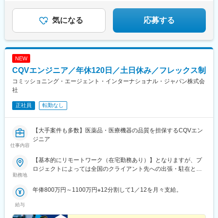
＊有給取得率76.9％・育休復帰率95％など働きやすい環
境♪
気になる
応募する
NEW
CQVエンジニア／年休120日／土日休み／フレックス制
コミッショニング・エージェント・インターナショナル・ジャパン株式会
社
正社員
転勤なし
【大手案件も多数】医薬品・医療機器の品質を担保するCQVエン
ジニア
仕事内容
【基本的にリモートワーク（在宅勤務あり）】となりますが、プ
ロジェクトによっては全国のクライアント先への出張・駐在とな
勤務地
ります。※配属となるプロジェクトについては、スキルや経験を考
慮の上決定いたします。
年俸800万円～1100万円※12分割して1／12を月々支給。
給与