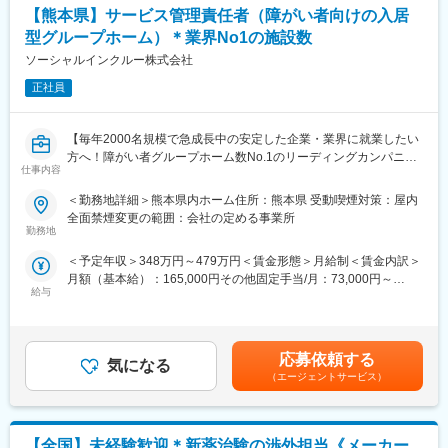
・エリアマネージャー：480万円～
【熊本県】サービス管理責任者（障がい者向けの入居
・シニアマネージャー（課長クラス）：540万円～
■想定されるキャリアパス
型グループホーム）＊業界No1の施設数
・統括マネージャー（次長クラス）：600万円～
将来的にはリーダーや事業推進の中核人材を目指せます。
ソーシャルインクルー株式会社
・運営部部長：720万円～
※ポジションの空き状況次第にもよりますが、担当施設の売り上げ
■企業の特徴/魅力
正社員
や入居数、メンバーマネジメントの面から評価が行われ、2～5年
創業10周年。熊本・福岡で16店舗展開、業界平均を大きく下回る
でステップアップをすることが出来ます。
離職率11.3%。安定した成長と働き方改革を両立し、社員が長く
【毎年2000名規模で急成長中の安定した企業・業界に就業したい
活躍できる職場です。
■当社の魅力：
方へ！障がい者グループホーム数No.1のリーディングカンパニー
仕事内容
・当社は日本1の施設数（270施設以上）を誇り、毎年2000名規模
／社会貢献性◎／年休114日】
変更の範囲：会社の定める業務
で成長を遂げている企業になります。そのため、企業としての将
＜勤務地詳細＞熊本県内ホーム住所：熊本県 受動喫煙対策：屋内
来性はもちろんのこと、今後も事業拡大を計画しております。そ
■業務内容：
全面禁煙変更の範囲：会社の定める事業所
のため、実力次第ではどんどん空いたポストにステップアップし
「日中サービス支援型」と呼ばれる障がい者グループホームの運
勤務地
ていただくことが可能です。
営を行っている当社にて、熊本県内施設のサービス管理責任者を
＜予定年収＞348万円～479万円＜賃金形態＞月給制＜賃金内訳＞
・子育てママも多数ご活躍いただいており、ワークライフバラン
お任せします。
月額（基本給）：165,000円その他固定手当/月：73,000円～
スを重視しながら就業いただけます。
【変更の範囲：会社の定める業務】
給与
163,000円固定残業手当/月：52,000円～71,600円（固定残業時間
・若い世代から定年を迎えた方もご就業いただけます。
30時間0分/月）超過した時間外労働の残業手当は追加支給＜月給
■業務詳細：
＞290,000円～399,600円（一律手当を含む）＜昇給有無＞有＜残
■障がい者支援の魅力：
・個別支援計画の作成・モニタリング計画
業手当＞有＜給与補足＞◆賞与：無◆昇給：年1回（3月）※個人
・障がい者支援の魅力としては、入居者の方々によってご病状が
・アセスメントシートの作成
応募依頼する
気になる
の評価に応じて昇降給の場合あり・超過分・深夜割増賃金別途支
異なるため、対応の幅が広がりスキルが身につきます。また、
・利用者の生活全般をプロデュース
（エージェントサービス）
給・交通費規定内支給 （バイク通勤・車通勤OK）・施設管理者と
我々の支援によって入居者の方がご自身で出来ることが増え、成
・スタッフ育成
の兼務もしくは30床（2施設以上）兼務により兼務手当+75,000
長していく姿に寄り添うことができます。
・支援機関との調整業務
円/月を支給させていただきます賃金はあくまでも目安の金額であ
・介助業務
り、選考を通じて上下する可能性があります。月給(月額)は固定手
■当社のコンセプト：『「ここでくらしたい」を創る』
【全国】未経験歓迎＊新薬治験の渉外担当《メーカー
※請求・申請業務は本社専門部署にて対応！サポート体制充実◎