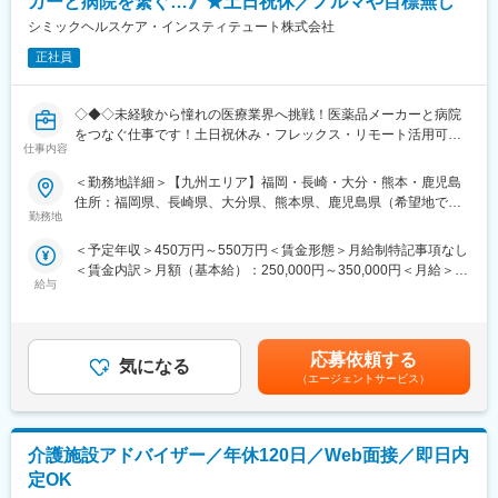
カーと病院を繋ぐ…》★土日祝休／ノルマや目標無し
始の準備・開始・終了までのプロセスを推進頂きます。
シミックヘルスケア・インスティテュート株式会社
■具体的には…：
■当社のコンセプト：『「ここでくらしたい」を創る』
・社内や社外の関係者との交渉・相談
正社員
・ご利用者様にとってグループホームはまさに家そのものだとい
・院内スタッフとの調整支援
えます。家族のように温かいスタッフたちとのコミュニケーショ
・治験実施の可能性を確認するための調査
ンを通して、ホームでの暮らしを楽しんでいただくために、「こ
◇◆◇未経験から憧れの医療業界へ挑戦！医薬品メーカーと病院
・治験に関する事務的業務の全体支援
こでくらしたい」と思ってもらえるよう日々真摯に向き合い続け
をつなぐ仕事です！土日祝休み・フレックス・リモート活用可能
ます。
仕事内容
で働き方◎/文系職種・完全未経験の方も活躍中！もちろんUター
【補足情報】
ン・Iターンの方も大歓迎です◇◆◇
■魅力情報：
変更の範囲：本文参照
＜勤務地詳細＞【九州エリア】福岡・長崎・大分・熊本・鹿児島
この業務は医療機関への渉外・折衝が主な目的なので、法人営業
住所：福岡県、長崎県、大分県、熊本県、鹿児島県（希望地での
【当ポジションについて（SMA・治験事務局担当とは）】
職とは違って個人ノルマや目標はありません。その代わり、チー
勤務地
選考と採用を実施いたします。） 受動喫煙対策：屋内全面禁煙変
治験を実施したい『製薬メーカー』と実施可能な『病院』をつな
ム全体での目標が設定されているので、チームとしての一体感は
更の範囲：会社の定める事業所
＜予定年収＞450万円～550万円＜賃金形態＞月給制特記事項なし
ぐ、架け橋のようなお仕事です。正式名称をSMA（治験事務局担
一般的な事業会社の営業と遜色ありません。むしろ個人ノルマが
＜賃金内訳＞月額（基本給）：250,000円～350,000円＜月給＞
当）といい、医療業界の専門職種となります。
ない分、風通しがとても良いです。
給与
250,000円～350,000円＜昇給有無＞有＜残業手当＞有＜給与補足
■外勤・内勤比率：
＞※経験能力等を考慮し、当社規定により優遇賃金はあくまでも目
【業務概要】
エリアや時期等によって異なりますが、外勤3から4割：内勤6か
安の金額であり、選考を通じて上下する可能性があります。月給
「治験」を担ってもらう病院を支援し、試験開始までの準備から
ら7割となります。※外勤：医療機関訪問、内勤：オフィス勤務
(月額)は固定手当を含めた表記です。
運営の基盤づくりを担う専門職です。多種多様な新薬開発を支援
応募依頼する
気になる
する事で、日本の医療に貢献できるお仕事です。
【教育体制】
（エージェントサービス）
未経験で転職してくる方も多い為教育体制が充実しており、業界
【業務詳細】
内でも随一との呼び声が高いです。同期入社者とともに2週間弱本
■業務内容：
社にて集合研修 を行います。会社の事や業務を遂行する上で必要
介護施設アドバイザー／年休120日／Web面接／即日内
製薬企業や治験実施施設(病院)に対し、治験実施のための各種折衝
な法令から実務まで座学中心でロープレを交えながら学びます。
や環境整備支援、事務業務などを担当していただきます。治験開
その後、各拠点に配属され業務を引継ぎながらOJT担当者ととも
定OK
始の準備・開始・終了までのプロセスを推進頂きます。
に医療機関へ同行するなど、徐々に業務を習得します。確認テス