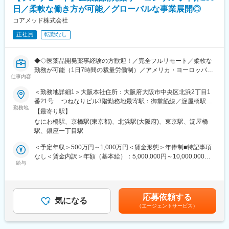
・クロージング、契約書締結、請求管理
日／柔軟な働き方が可能／グローバルな事業展開◎
※クライアントは欧米製薬会社または外資系製薬会社がほとんどで
●マネージャー候補として
す。
コアメッド株式会社
・進行状況・品質のレビュー、プロセスの標準化
※プロジェクトは一人で行うのではなく、現社員と共に分担し業務
・取締役と連携した案件全体の進捗・優先順位設計
正社員
転勤なし
にあたっていただきます。
変更の範囲：会社の定める業務
■教育体制：
◆◇医薬品開発薬事経験の方歓迎！／完全フルリモート／柔軟な
通常医薬品メーカー出身が会員である関西医薬協会に、当社は会
勤務が可能（1日7時間の裁量労働制）／アメリカ・ヨーロッパ企
員として登録しています。業界関連のセミナーにも参加すること
仕事内容
業と事業展開／医薬品の薬事戦略・開発戦略のコンサルティング
ができ、メーカーと同じレベルの業界知識とマーケット感をアッ
会社◆◇
＜勤務地詳細1＞大阪本社住所：大阪府大阪市中央区北浜2丁目1
プデートできる環境です。
番21号 つねなりビル3階勤務地最寄駅：御堂筋線／淀屋橋駅受
■業務内容：
勤務地
動喫煙対策：屋内全面禁煙＜勤務地詳細2＞東京支社住所：東京都
■働き方：
【最寄り駅】
医薬品開発における薬事戦略の立案・評価・助言を中心としたコ
千代田区丸の内1-11-1 パシフィックセンチュリープレイス丸の内
◎完全在宅勤務のため、拠点（東京・大阪）の近くにお住まいで
なにわ橋駅、京橋駅(東京都)、北浜駅(大阪府)、東京駅、淀屋橋
ンサルティング業務をお任せします。承認取得に向けた最適な戦
13階 受動喫煙対策：屋内全面禁煙変更の範囲：無
なくてもご就業いただけます。
駅、銀座一丁目駅
略を設計する上流ポジションです。
◎お昼休みの時間帯も自由なので、例えばお子様がおられる方の
＜予定年収＞500万円～1,000万円＜賃金形態＞年俸制■特記事項
場合、お子様の通院やご都合に合わせて業務時間を調整できま
・クライアントの基本戦略を踏まえた薬事戦略の立案
なし＜賃金内訳＞年額（基本給）：5,000,000円～10,000,000円
す。
・日米欧（MHLW／PMDA・FDA・EMA）を横断したグローバル
給与
＜月額＞416,666円～833,333円（12分割）＜昇給有無＞有＜残業
（自分の業務が終わるよう業務管理を行う必要はありますが、裁
薬事戦略の企画
手当＞無＜給与補足＞※前職でのご経験・年収を考慮の上決定致し
量の大きい働き方ができます）
・各種試験成績・申請資料の評価・分析
ます。■年収構成：年俸制となります。賃金はあくまでも目安の金
※現在、関東関西のほか、九州、中部、東北、海外在住の方もいま
・三極規制当局との事前相談を含むリエゾン業務および規制動向
額であり、選考を通じて上下する可能性があります。月給(月額)は
す。
応募依頼する
の調査・分析・アドバイス
気になる
固定手当を含めた表記です。
・会議や打ち合わせで必要な時は大阪・東京等へ出張（宿泊も伴
（エージェントサービス）
・新薬ライセンス導入時のデューデリジェンス対応
います）が発生します。
・承認取得に向けた各種申請業務、ガイダンス面談、規制対応全
※国内出張の頻度は1~3回/年です。（海外出張はほとんどありませ
般