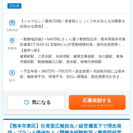
実しています。入社は原則偶数月と決まっており、同期入社者と
■魅力：
ともに2週間弱本社にて集合研修を行います。会社のことや業務を
正社員
◇当社の熊本が本社であり、裁量権が大きく活躍ができます。ま
遂行する上で必要な法令から実務まで座学中心でロープレを交え
た、自分で仕組みを作っていける環境です。
ながら学んでいきます。その後、各拠点に配属され先輩社員から
◇役員への昇進も可能で、子会社社長にもなれる可能性がありま
【ノルマなし／週休2日制／患者様とじっくり向き合える治療家を
業務を引継ぎながらOJT担当者とともに医療機関へ同行するな
す。
目指せる環境】
ど、徐々に業務を身に着けていきます。確認テストやチェックシ
◇ITスキルも活用できる環境です。（システム使用あり）
仕事内容
■業務概要
ートを用いながら習熟度を測り、入社後1年程度で一人で担当を持
当社が展開する熊本エリアの整骨院にて、柔道整復師として患者
てるようになります。なお、その後も定期的に中途入社者に対し
＜勤務地詳細1＞NAOSELさくら通り整骨院住所：熊本県熊本市東
変更の範囲：会社の定める業務
様の痛みの緩和や根本改善、健康管理サポートを担当します。睡
てフォローを行う体制が整っています。
区健軍3丁目43-31 宮坂Mビル1F受動喫煙対策：屋内全面禁煙＜勤
眠・食事・運動面も含めたトータルアプローチで、単なる治療を
■同社の魅力：
勤務地
務地詳細2＞NAOSEL菊陽整骨院住所：熊本県菊池郡菊陽町津久礼
【最寄り駅】
超えた“人生のトレーナー”として活躍できるポジションです。売上
・チームワーク：通常は1人で業務にあたることが多いですが困っ
2464 サンリーカリーノ菊陽1F受動喫煙対策：屋内全面禁煙＜勤
健軍町駅、三里木駅、水前寺駅、健軍交番前駅、光の森駅、東海
ノルマは一切なく、患者様一人ひとりにじっくり向き合いなが
た時や先輩や上司がサポートしてくれる為、安心して進められま
務地詳細3＞NAOSEL大江整骨院住所：熊本県熊本市中央区大江2
学園前駅、動植物園入口駅、原水駅、味噌天神前駅
ら、確かな技術と知識を身につけられる職場環境。
す。また、家族の急な体調不良や突発休の場合にも周囲が代理対
丁目14-15 受動喫煙対策：屋内全面禁煙変更の範囲：会社の定め
■業務詳細
応をしてくれる風土があり、チームワークが強みです。
る事業所
＜予定年収＞360万円～700万円＜賃金形態＞月給制月給には基本
・独自の「IMリセット整体」や最新治療器を使った施術による
・働きやすい環境：2019年度の月間の平均残業時間は12.1時間で
給、施術者手当、現場手当、先払い退職金、固定残業代が含まれ
首・肩・腰などの痛みの改善
した。管理職における女性比率も63.6%と、ライフイベントの多
給与
ます。＜賃金内訳＞月額（基本給）：191,000円～450,000円その
・自社開発の健康枕を用いた睡眠指導や、食事・運動を含めた生
い女性も活躍しやすい環境です。正社員の場合転勤可能性はあり
他固定手当/月：62,000円固定残業手当/月：27,000円（固定残業
活習慣アドバイス
ますが定期的にあるものではなく適性や希望に応じて配置してい
時間17時間0分/月）超過した時間外労働の残業手当は追加支給＜
・患者様の健康状態ヒアリング、施術計画作成、経過観察
ます。
月給＞280,000円～539,000円（一律手当を含む）＜昇給有無＞有
応募依頼する
・カルテ記録・院内事務作業
気になる
＜残業手当＞有＜給与補足＞想定年収【柔道整復師/未経験】・入
（エージェントサービス）
・患者様へのセルフケア指導
変更の範囲：会社の定める業務
職2年目 360万円【院長/4年】・入職4年目 500万円※想定年収は1
・業務時間内での研修や勉強会参加
年間在籍した際に支給される金額の一例です。賞与の支給額や勤
・院内環境整備やチームミーティングへの参加
務時間などにより前後する可能性があります。賃金はあくまでも
■扱うサービス
目安の金額であり、選考を通じて上下する可能性があります。月
【熊本市東区】社長室広報担当／経営層直下で理念発
整骨・接骨施術、IMリセット整体、健康管理プラットフォーム、
給(月額)は固定手当を含めた表記です。
信・ブランド価値向上／職種未経験歓迎／整骨院経営