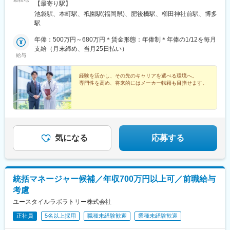
県・千葉県・栃木県・群馬県東海：愛知県・静岡県・岐阜県信
【最寄り駅】
越：長野県（松本市）北陸：石川県（金沢市）関西：大阪府・兵
池袋駅、本町駅、祇園駅(福岡県)、肥後橋駅、櫛田神社前駅、博多
庫県中国：広島県四国：香川県（高松市）・愛媛県（松山市）九
駅
州：福岡県・佐賀県・長崎県・熊本県・大分県・宮崎県・鹿児島
県【東京本社】東京都豊島区西池袋3-27-12 池袋ウェストパーク
年俸：500万円～680万円＊賃金形態：年俸制＊年俸の1/12を毎月
ビル＊各線「池袋駅」西口より徒歩5分【大阪オフィス】大阪府大
支給（月末締め、当月25日払い）
給与
阪市西区靭本町1-11-7 信濃橋三井ビルディング2F＊Osaka Metro
各線「本町駅」より徒歩1分【福岡オフィス】福岡県福岡市博多区
博多駅前2-19-24 大博センタービル6F＊JR・福岡市地下鉄各線
経験を活かし、その先のキャリアを選べる環境へ。
専門性を高め、将来的にはメーカー転籍も目指せます。
「博多駅」より徒歩5分
気になる
応募する
統括マネージャー候補／年収700万円以上可／前職給与
考慮
ユースタイルラボラトリー株式会社
正社員
5名以上採用
職種未経験歓迎
業種未経験歓迎