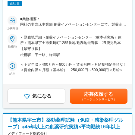
システム部門は現在30~40代の3名体制です。
正社員
全社では約120名が同一フロアで勤務しており、他部署との連携
も活発です。
また、社員の8～9割が女性で、平均年齢は30代。部署を超えたコ
■業務概要：
ミュニケーションも多く、相談しやすい雰囲気が特徴です。
同社の非臨床事業部 創薬イノベーションセンターにて、製薬企業
仕事内容
等から受託した医薬品開発プロジェクトにおける薬効薬理試験
■働く環境
（in vivo／in vitro）の試験責任者（SD）もしくはその候補として
＜勤務地詳細＞創薬イノベーションセンター（熊本研究所）住
経営層との距離が近く、現場の課題解決や改善提案が採用されや
ご活躍いただきます。アレルギー、呼吸器、肝疾患領域を中心に
所：熊本県宇土市栗崎町1285番地 勤務地最寄駅：JR鹿児島本線
すい環境です。
幅広い試験に携わりながら、試験計画～データのとりまとめ、品
勤務地
／宇土駅受動喫煙対策：敷地内喫煙可能場所あり変更の範囲：会
「まず試してみよう」という文化があり、生成AIや業務効率化ツ
【最寄り駅】
質・進捗管理まで一連をリードできるポジションです。老舗CRO
社の定める事業所
ールの導入にも積極的。アイデアを形にしやすく、技術を活かし
松橋駅、宇土駅、緑川駅
として蓄積された知見と学会発表の機会も多く、専門性を深めつ
て事業へ貢献したい方に適した職場です。
つ社会貢献を実感したい方に最適な環境です。
＜予定年収＞400万円～800万円＜賃金形態＞月給制補足事項なし
＜賃金内訳＞月額（基本給）：250,000円～500,000円＜月給＞
■キャリアパス
■職務詳細：
給与
250,000円～500,000円＜昇給有無＞有＜残業手当＞有＜給与補足
まずは社内SEとしてシステム運用や業務改善に携わっていただき
・アレルギー・呼吸器系・肝臓関連を中心とした薬効薬理試験計
＞■昇給：年1回■賞与：年2回（7月、12月）ご経験、スキル、ご
ますが、将来的には以下のようなキャリアを目指せます。
画立案
希望等を加味し応相談賃金はあくまでも目安の金額であり、選考
DX推進責任者
・in vivo／in vitro試験の実施指示、進捗・品質管理、SD補佐
を通じて上下する可能性があります。月給(月額)は固定手当を含め
情報システム部門のマネジメント
応募依頼する
・試験データの確認・整理・記録、およびレポート作成
気になる
た表記です。
システム企画・IT戦略担当
（エージェントサービス）
・SOPに基づく試験運営とコンプライアンスの徹底・改善提案
プロジェクトマネージャー
・営業部門やクライアントとの技術的ディスカッション、折衝
内製開発組織の立ち上げ・推進
■組織体制：
システムの運用担当に留まらず、「事業を変えるIT人材」として
【熊本県宇土市】薬効薬理試験（免疫・感染薬理グル
配属は非臨床事業部 創薬イノベーションセンター 研究第1ユニッ
成長できるポジションです。
ープ）※45年以上の創薬研究実績×平均勤続16年以上
ト 免疫・感染薬理グループです。グループリーダー1名、メンバ
ー22名（男性14名・女性9名）、平均年齢44歳と、経験豊富な研
メディフォード株式会社