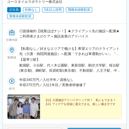
ユースタイルラボラトリー株式会社
■具体的には…：
トやチェックシートを用いながら習熟度を測り、入社後1年程度で
・社内や社外の関係者との交渉・相談
正社員
転勤なし
5名以上採用
職種未経験歓迎
一人で担当を持てるようになります。尚、その後も定期的に中途
・院内スタッフとの調整支援
入社者に対してフォローを行う体制が整っています。
業種未経験歓迎
・治験実施の可能性を確認するための調査
・治験に関する事務的業務の全体支援
変更の範囲：会社の定める業務
◎面接確約【残業ほぼナシ！】★クライアント先の施設へ配属★
【補足情報】
ご利用者さまのケア＋施設改善のアドバイス
仕事内容
■魅力情報：
この業務は医療機関への渉外・折衝が主な目的なので、法人営業
【転勤なし／好きなエリアで働ける】希望エリアのクライアント
職とは違って個人ノルマはありません。その代わり、チーム全体
先（介護・病院関連施設）へ配属「できれば車通勤がいい」「未
での目標が設定されているので、チームとしての一体感は一般的
勤務地
経験なので先輩スタッフと一緒に働きたい」等ご相談ください！
【最寄り駅】
な事業会社の営業と遜色ありません。むしろ個人ノルマがない
━━【配属エリア】━━＜1＞北海道・東北／北海道、岩手※、宮
船堀駅、小台駅、代々木公園駅、東新宿駅、駒沢大学駅、桜台駅
分、風通しがとても良いです。
城、福島＜2＞北関東／茨城、栃木、群馬＜3＞首都圏／東京、神
(東京都)、麹町駅、田原町駅(東京都)、不動前駅、八王子駅、中野
■外勤・内勤比率：
奈川、埼玉、千葉＜4＞甲信越／長野、新潟＜5＞東海／愛知、静
坂上駅、調布駅、蓮根駅、後楽園駅、東久留米駅、苗穂駅、琴似
エリアや時期等によって異なりますが、外勤3から4割：内勤6か
岡、岐阜＜6＞関西／大阪、京都、兵庫、和歌山、奈良※＜7＞中
年収340万円／入社半年／資格なし
駅(函館本線)、新道東駅、西２８丁目駅、郡山駅(福島県)、愛子
ら7割となります。※外勤：医療機関訪問、内勤：オフィス勤務
四国／広島※、岡山※＜8＞九州／福岡、熊本※、長崎※、大分※、鹿
年収370万円／入社1年目／実務者研修修了
駅、北仙台駅、泉中央駅、作並駅、境町駅、高崎駅、東武宇都宮
給与
児島※☆各所に契約施設があり、住む場所が変わってもキャリアを
駅、大宮駅(埼玉県)、南与野駅、蒲生駅、花崎駅、行田駅、北本
【教育体制】
長期的に築くことができます！（※印のエリアは経験者のみ採用中
駅、和光市駅、岩槻駅、志久駅、戸塚安行駅、久喜駅、浜野駅、
未経験で転職してくる方も多い為教育体制が充実しており、業界
です）☆勤務地住所は一例となります。━━【転居希望者向けの
【Q】介護施設アドバイザーって何？ 私にもできる？
六実駅、常盤平駅、みどり台駅、柏駅、小机駅、古淵駅、高座渋
内でも随一との呼び声が高いです。同期入社者とともに2週間弱本
【A】アイデアを現場に還元できる、新しい働き方です
働き方も】━━将来的に地元を離れたい方は、半年ほど地元勤務
谷駅、横浜駅、辻堂駅、淵野辺駅、いずみ中央駅、越後赤塚駅、
社にて集合研修 を行います。会社の事や業務を遂行する上で必要
後、東京神奈川など首都圏への転勤も可能！移住支援制度（費用
新潟駅、見附駅、名鉄岐阜駅、松本駅、積志駅、東静岡駅、桜橋
な法令から実務まで座学中心でロープレを交えながら学びます。
会社負担）もあり、早期キャリアアップも見込めます！
駅(静岡県)、小垣江駅、北新川駅、神領駅、名鉄名古屋駅、小野駅
その後、各拠点に配属され業務を引継ぎながらOJT担当者ととも
(京都府)、北野白梅町駅、上桂駅、西向日駅、今出川駅、福知山
に医療機関へ同行するなど、徐々に業務を習得します。確認テス
駅、神宮丸太町駅、古市駅(大阪府)、大日駅、門真南駅、瑞光四丁
トやチェックシートを用いながら習熟度を測り、入社後1年程度で