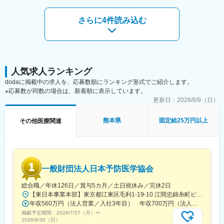
ん。）
■業務の特徴：
さらに4件読み込む
■組織構成：
・プロジェクトは個人で完結させるのではなく、社内メンバーと
CMC担当11名（2名男性、9名女性）
連携しながら分担して推進しています。
30代～40代で構成されています。
・国内外の規制当局と関わりながら、国際基準での薬事戦略に携
お子様がおられる社員が多く、在宅勤務のため子育てしながらキ
われる環境です。
ャリアを築ける環境です。
こちらの組織には、内資外資の製薬企業でのCMC業務の経験者や
■教育体制：
人気求人ランキング
研究所での経験、CMC薬事の経験者が多いです。
通常医薬品メーカー出身が会員である関西医薬協会に、当社は会
dodaに掲載中の求人を、応募数順にランキング形式でご紹介します。
員として登録しています。業界関連のセミナーにも参加すること
※応募数が同数の場合は、新着順に表示しています。
変更の範囲：会社の定める業務
ができ、メーカーと同じレベルの業界知識とマーケット感をアッ
更新日：
2026/8/9（日）
プデートできる環境です。
熊本県
固定給25万円以上
その他医療関連
■働き方：
◎完全在宅勤務のため、拠点（東京・大阪）の近くにお住まいで
なくてもご就業いただけます。
◎お昼休みの時間帯も自由なので、例えばお子様がおられる方の
場合、お子様の通院やご都合に合わせて業務時間を調整できま
一般財団法人日本予防医学協会
す。
（自分の業務が終わるよう業務管理を行う必要はありますが、裁
総合職／年休126日／賞与5カ月／土日祝休み／完休2日
量の大きい働き方ができます）
【東日本事業本部】東京都江東区毛利1-19-10 江間忠錦糸町ビル※訪問先からの直行直帰が可能です！＜アクセス＞・JR総武線（快速・各駅停車）／東京メトロ半蔵門線 錦糸町駅より徒歩5分・東京メトロ半蔵門線／都営新宿線 住吉駅より徒歩5分※受動喫煙対策:屋内全面禁煙
※現在、関東関西のほか、九州、中部、東北、海外在住の方もいま
年収560万円（法人営業／入社3年目） 年収700万円（法人営業・チームリーダー／入社5年目）
す。
掲載予定期間：
・会議や打ち合わせで必要な時は大阪・東京等へ出張（宿泊も伴
2026/7/27（月）
〜
2026/8/30（日）
います）が発生します。