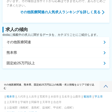
ざいます。その場合は当サイトから応募はできませんので、あらかじめご
了承ください。
その他医療関連
の人気求人ランキングを詳しく見る
求人の傾向
dodaに掲載中の求人に関するデータを、カテゴリごとにご紹介します。
その他医療関連
熊本県
固定給25万円以上
その他医療関連、熊本県、固定給25万円以上の転職・求人情報をエリアで絞り込
む
熊本市
八代市
人吉市
荒尾市
水俣市
玉名市
山鹿市
菊池市
宇土市
上天草市
宇城市
阿蘇市
天草市
合志市
上益城郡（御船町、嘉島町、益城町、甲佐町、山都町）