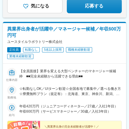
目駅、星ケ丘駅(大阪府)、城北公園通駅、南巽駅、崇禅寺駅、尼崎
一人で担当を持てるようになります。尚、その後も定期的に中途
気になる
応募する
駅(阪神線)、山陽天満駅、加古川駅、新神戸駅、住吉駅(兵庫県・
入社者に対してフォローを行う体制が整っています。
東海道)、香櫨園駅、中山寺駅、大久保駅(兵庫県)、舞子公園駅、
六甲駅、富雄駅、横川駅、小網町駅、吉塚駅、茶山駅(福岡県)、九
変更の範囲：会社の定める業務
大学研都市駅、福大前駅、竜田口駅、熊本駅、和歌山市駅、県庁
異業界出身者が活躍中／マネージャー候補／年収600万
通り駅、代々木八幡駅、立場駅
円可
ユースタイルラボラトリー株式会社
正社員
転勤なし
5名以上採用
職種未経験歓迎
業種未経験歓迎
【全員面接】業界を変える大型ベンチャーのマネージャー候補
枠 ■■完全未経験から活躍できる理由■■
仕事内容
☆転勤なしOK／UIターン歓迎☆全国各地で募集中／選べる働き方
☆寮費無料プラン（規定有）：北海道、東京、神奈川、新潟、三
勤務地
重、滋賀、沖縄☆マイカー通勤手当有【1／地元マネージャーコー
ス】◇地元採用・転勤なし可■東北／北海道、青森、岩手、宮城、
年収420万円（ジュニアコーディネータ―／27歳／入社1年目）
山形、福島■関東甲信越／茨城、栃木、群馬、埼玉、千葉、東京、
年収600万円（サービスマネージャー／30歳／入社3年目）
神奈川、新潟、富山、山梨、長野■東海／岐阜、静岡、愛知、三重
給与
■関西／滋賀、京都、大阪、兵庫、奈良、和歌山■中国・四国／岡
山、広島、山口、徳島、香川、愛媛、高知■九州／福岡、佐賀、長
＼異業界出身の完全未経験者が活躍中！／