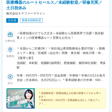
医療機器のルートセールス／未経験歓迎／研修充実／
土日祝休み
株式会社ＥＰファーマライン
正社員
業種未経験歓迎
＜医療知識ゼロでも大丈夫＞未経験から医療業界で活躍！既存顧
客メインの医療機器ルート営業をお任せ！
仕事内容
＊全国からご応募OK！＊初任地は希望勤務地を選択可能！＜勤務
エリア＞東北：宮城県（仙台市）関東：東京都・神奈川県・埼玉
勤務地
県・千葉県・栃木県・群馬県東海：愛知県・静岡県・岐阜県信
【最寄り駅】
越：長野県（松本市）北陸：石川県（金沢市）関西：大阪府・兵
池袋駅、本町駅、祇園駅(福岡県)、肥後橋駅、櫛田神社前駅、博多
庫県中国：広島県四国：香川県（高松市）・愛媛県（松山市）九
駅
州：福岡県・佐賀県・長崎県・熊本県・大分県・宮崎県・鹿児島
県【東京本社】東京都豊島区西池袋3-27-12 池袋ウェストパーク
年俸：450万円～550万円＊賃金形態：年俸制＊年俸の1/12を毎月
ビル＊各線「池袋駅」西口より徒歩5分【大阪オフィス】大阪府大
支給（月末締め、当月25日払い）＊業界経験者の方年俸：500万
給与
阪市西区靭本町1-11-7 信濃橋三井ビルディング2F＊Osaka Metro
円～680万円
各線「本町駅」より徒歩1分【福岡オフィス】福岡県福岡市博多区
博多駅前2-19-24 大博センタービル6F＊JR・福岡市地下鉄各線
＊未経験歓迎！医療知識は入社後の研修でイチから学べ
ます！
「博多駅」より徒歩5分
＊年俸450万～550万円！営業経験を活かして収入アッ
プ！
＊年間休日120日以上／土日祝休み／手当＆福利厚生充
実