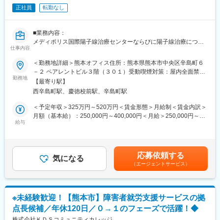
・社内や社外の関係者との交渉・相談
正社員
転勤なし
・院内スタッフとの調整支援
・治験実施の可能性を確認するための調査
■業務内容：
・治験に関する事務的業務の全体支援
メディポリス国際陽子線治療センターならびに陽子線治療につい
仕事内容
ての広報業務（医療機関及び保険会社・代理店訪問、説明会、治
【補足情報】
療に関する事務的相談）をお任せいたします。
■魅力情報：
＜勤務地詳細＞熊本オフィス住所：熊本県熊本市中央区辛島町６
この業務は医療機関への渉外・折衝が主な目的なので、法人営業
－２ ペアレントビル３階（３０１）受動喫煙対策：屋内全面禁煙
■当法人について
職とは違って個人ノルマや目標はありません。その代わり、チー
勤務地
変更の範囲：会社の定める事業所
【最寄り駅】
メディポリス国際陽子線治療センターは身体にやさしいがん治療
ム全体での目標が設定されているので、チームとしての一体感は
西辛島町駅、慶徳校前駅、辛島町駅
の実践を通して、国内外のがん患者さんの生活の質向上に大きく
一般的な事業会社の営業と遜色ありません。むしろ個人ノルマが
寄与することを目指しています。
ない分、風通しがとても良いです。
＜予定年収＞325万円～520万円＜賃金形態＞月給制＜賃金内訳＞
■外勤・内勤比率：
月額（基本給）：250,000円～400,000円＜月給＞250,000円～
エリアや時期等によって異なりますが、外勤3から4割：内勤6か
給与
400,000円＜昇給有無＞有＜残業手当＞有＜給与補足＞上記年収
変更の範囲：本文参照
ら7割となります。※外勤：医療機関訪問、内勤：オフィス勤務
は目安値であり、詳細は経験等を考慮し当社規定により決定しま
す。■賞与：あり■昇給：あり賃金はあくまでも目安の金額であ
【教育体制】
り、選考を通じて上下する可能性があります。月給(月額)は固定手
応募依頼する
未経験で転職してくる方も多い為教育体制が充実しており、業界
気になる
当を含めた表記です。
（エージェントサービス）
内でも随一との呼び声が高いです。同期入社者とともに2週間弱本
社にて集合研修 を行います。会社の事や業務を遂行する上で必要
な法令から実務まで座学中心でロープレを交えながら学びます。
その後、各拠点に配属され業務を引継ぎながらOJT担当者ととも
※未経験歓迎！【熊本市】障害者就労支援サービスの拠
に医療機関へ同行するなど、徐々に業務を習得します。確認テス
点長候補／年休120日／０→１のフェーズで活躍！◆
トやチェックシートを用いながら習熟度を測り、入社後1年程度で
株式会社ＫＤＳコミュニティカレッジ
一人で担当を持てるようになります。尚、その後も定期的に中途