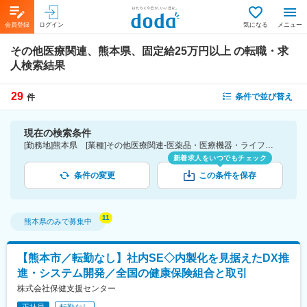
会員登録
ログイン
気になる
メニュー
その他医療関連、熊本県、固定給25万円以上
の転職・求
人検索結果
29
条件で並び替え
件
現在の検索条件
[勤務地]熊本県 [業種]その他医療関連-医薬品・医療機器・ライフサイエンス・医療系サービス [詳細条件](待遇・福利厚生)固定給25万円以上
新着求人をいつでもチェック
条件の変更
この条件を保存
熊本県
のみで募集中
【熊本市／転勤なし】社内SE◇内製化を見据えたDX推
進・システム開発／全国の健康保険組合と取引
株式会社保健支援センター