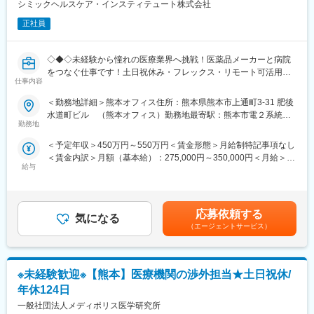
者が多数在籍しています。中途入社者も多く、これまでのバック
シミックヘルスケア・インスティテュート株式会社
グラウンドを尊重しながらOJTや社内外研修で段階的にSD業務を
正社員
お任せしていきます。専門性を高めたい方、安定した環境で長期
的にキャリア形成をしたい方に適した組織です。
◇◆◇未経験から憧れの医療業界へ挑戦！医薬品メーカーと病院
■当社について：
をつなぐ仕事です！土日祝休み・フレックス・リモート可活用可
当社は、製薬業界が実施する薬剤開発における創薬支援を核とし
仕事内容
能で働き方◎/文系職種・完全未経験の方も活躍中！もちろんUタ
て事業を展開している業界最大手企業です。創薬初期段階から市
ーン・Iターンの方も大歓迎です◇◆◇
＜勤務地詳細＞熊本オフィス住所：熊本県熊本市上通町3-31 肥後
場投入、市販後までの一連のプロセスにおいて、非臨床試験（薬
水道町ビル （熊本オフィス）勤務地最寄駅：熊本市電２系統
理・安全性・薬物動態）から臨床試験（検体採取・薬物濃度測
【当ポジションについて（SMA・治験事務局担当とは）】
勤務地
水道町駅受動喫煙対策：屋内全面禁煙変更の範囲：会社の定める
定、バイオマーカー測定）の一部に至るまで、幅広くサポートし
治験を実施したい『製薬メーカー』と実施可能な『病院』をつな
事業所（リモートワーク含む）
ています。
＜予定年収＞450万円～550万円＜賃金形態＞月給制特記事項なし
ぐ、架け橋のようなお仕事です。正式名称をSMA（治験事務局担
＜賃金内訳＞月額（基本給）：275,000円～350,000円＜月給＞
当）といい、医療業界の専門職種となります。
変更の範囲：会社の定める業務
給与
275,000円～350,000円＜昇給有無＞有＜残業手当＞有＜給与補足
＞※経験能力等を考慮し、当社規定により優遇賃金はあくまでも目
【業務概要】
安の金額であり、選考を通じて上下する可能性があります。月給
「治験」を担ってもらう病院を探す事で、薬が世に出るために欠
(月額)は固定手当を含めた表記です。
かせないフローに携わることができ、多種多様な新薬開発を支援
応募依頼する
気になる
する事で、日本の医療を支えるやりがいがあります。
（エージェントサービス）
【業務詳細】
■業務内容：
※未経験歓迎※【熊本】医療機関の渉外担当★土日祝休/
製薬企業や治験実施施設(病院)に対し、治験実施のための各種折衝
や環境整備支援、事務業務などを担当していただきます。治験開
年休124日
始の準備・開始・終了までのプロセスを推進頂きます。
一般社団法人メディポリス医学研究所
■具体的には…：