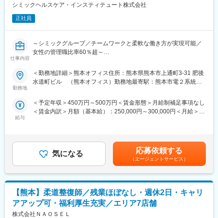
ゆくゆくは、新拠点の立ち上げや、部長・役員への昇進も可能で
シミックヘルスケア・インスティテュート株式会社
す。
正社員
■入社後の流れ：
・まずは、既存拠点の拠点長と共に福祉制度や当社のマネジメン
～シミックグループ／チームワークと柔軟な働き方が実現可能／
トについて理解を深めていただきます。
女性の管理職比率60％超～
・新規拠点開設後は、新規拠点の収益と人材マネジメントと支援
仕事内容
■職務変更の範囲：会社の定める職務
の質の総合的な担保をお任せします。
■職務内容：超高齢化社会に突入し、様々な疾病に対して患者さん
＜勤務地詳細＞熊本オフィス住所：熊本県熊本市上通町3-31 肥後
や私たちのQOLを向上させるべく、新しい治療法を開発する必要
水道町ビル （熊本オフィス）勤務地最寄駅：熊本市電２系統
■事業所の特徴～選ばれる理由～
があります。今回はそのための治験を実施する際の患者さんおよ
勤務地
水道町駅受動喫煙対策：屋内全面禁煙変更の範囲：会社の定める
以下のようなサービスを用意しており、他の支援所と差別化を図
び医療機関のサポートを担う治験コーディネーター（通称CRC）
事業所
っております！
＜予定年収＞450万円～500万円＜賃金形態＞月給制補足事項なし
を募集しています。
・一人一人の特性に応じた、「個別支援」に重点を置いたサービ
＜賃金内訳＞月額（基本給）：250,000円～300,000円＜月給＞
・治験被験者である患者さんへの内容説明補助、ケア／相談
スを展開しております。
給与
250,000円～300,000円＜昇給有無＞有＜残業手当＞有＜給与補足
・治験担当医師の補助
・精神・発達障害特性を利用者様自身が理解を進められるような
＞■賞与2回（昨年度実績：4.4ヶ月）賃金はあくまでも目安の金額
・検査／投薬スケジュール調整、治験データの管理 など
体験型のコミュニケーションワークショップ
であり、選考を通じて上下する可能性があります。月給(月額)は固
※職場は基本的に委託されている医療機関であるため、自宅からの
・職業訓練とECショップ運営（古着の販売など）を行う職業訓練
定手当を含めた表記です。
直行直帰が多いです。
応募依頼する
を用意しています。
気になる
■やりがい：CRCは疾病を抱えた患者さんやそれを治療しようと
（エージェントサービス）
奮闘する医師やスタッフなど携わる相手が多いです。現在治療法
■働く環境：
がなく苦しんでいる患者さんに対して薬を届けられたり、最前線
◎週1～2日程度のリモートワークが可能です。自宅または会社指
で治療にあたる医師やスタッフのサポートを行え、治験が無事に
定のコワーキングスペースでの勤務ができます。
【熊本】柔道整復師／残業ほぼなし・週休2日・キャリ
終了すれば喜びはひとしおです。
◎短時間正社員制度もあり、週30時間以上の勤務が可能であれば
■同社の教育体制：同社は同業他社からの転職だけでなく、看護師
アアップ可・福利厚生充実／エリア7店舗
柔軟な働き方ができます。
など未経験で転職してくる方も多いです。そのため教育体制が充
株式会社ＮＡＯＳＥＬ