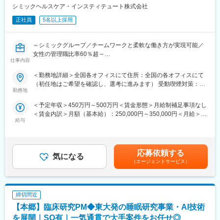
シミックヘルスケア・インスティテュート株式会社
正社員
5名以上採用
～シミックグループ／チームワークと柔軟な働き方が実現可能／
女性の管理職比率60％超～
仕事内容
■職務内容：超高齢化社会に突入し、様々な疾病に対して患者さん
や私たちのQOLを向上させるべく、新しい治療法を開発する必要
＜勤務地詳細＞全国各オフィスにて住所：全国の各オフィスにて
があります。今回はそのための治験を実施する際の患者さんおよ
（初任地はご希望を確認し、選考に進みます） 受動喫煙対策：そ
び医療機関のサポートを担う治験コーディネーター（通称CRC）
勤務地
の他（主要事業所は屋内全面禁煙）変更の範囲：会社の定める事
を募集しています。
業所
＜予定年収＞450万円～500万円＜賃金形態＞月給制補足事項なし
・治験被験者である患者さんへの内容説明補助、ケア／相談
＜賃金内訳＞月額（基本給）：250,000円～350,000円＜月給＞
・治験担当医師の補助
給与
250,000円～350,000円＜昇給有無＞有＜残業手当＞有＜給与補足
・検査／投薬スケジュール調整、治験データの管理 など
＞■賞与2回（昨年度実績：4.4ヶ月）賃金はあくまでも目安の金額
※職場は基本的に委託されている医療機関であるため、自宅からの
であり、選考を通じて上下する可能性があります。月給(月額)は固
直行直帰が多いです。
定手当を含めた表記です。
■やりがい：CRCは疾病を抱えた患者さんやそれを治療しようと
応募依頼する
気になる
奮闘する医師やスタッフなど携わる相手が多いです。現在治療法
（エージェントサービス）
がなく苦しんでいる患者さんに対して薬を届けられたり、最前線
で治療にあたる医師やスタッフのサポートを行え、治験が無事に
終了すれば喜びはひとしおです。
締切間近
■同社の教育体制：同社は同業他社からの転職だけでなく、看護師
など未経験で転職してくる方も多いです。そのため教育体制が充
【本郷】臨床研究PM◆東大発の睡眠研究事業・AI技術
実しています。入社は原則偶数月と決まっており、同期入社者と
を展開｜SO有｜一気通貫で大手案件をお任せ◎