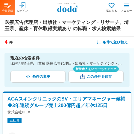
会員登録
ログイン
気になる
メニュー
医療広告代理店・出版社・マーケティング・リサーチ、埼
玉県、産休・育休取得実績あり
の転職・求人検索結果
4
条件で並び替え
件
現在の検索条件
[勤務地]埼玉県 [業種]医療広告代理店・出版社・マーケティング・リサーチ-医薬品・医療機器・ライフサイエンス・医療系サービス [詳細条件](休日・働き方)産休・育休取得実績あり
新着求人をいつでもチェック
条件の変更
この条件を保存
AGAスキンクリニックのSV・エリアマネージャー候補
◆3年連続グループ売上200億円超／年休125日
株式会社IDEA
正社員