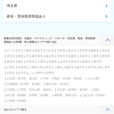
埼玉県
産休・育休取得実績あり
医療広告代理店・出版社・マーケティング・リサーチ、埼玉県、産休・育休取得
実績ありの転職・求人情報をエリアで絞り込む
さいたま市
川越市
熊谷市
川口市
行田市
秩父市
所沢市
飯能市
加須市
本庄市
東松山市
春日部市
狭山市
羽生市
鴻巣市
深谷市
上尾市
草加市
越谷市
蕨市
戸田市
入間市
朝霞市
志木市
和光市
新座市
桶川市
久喜市
北本市
八潮市
富士見市
三郷市
蓮田市
坂戸市
幸手市
鶴ヶ島市
日高市
吉川市
ふじみ野市
白岡市
比企郡（滑川町、嵐山町、小川町、川島町、吉見町、鳩山町、ときがわ町）
北葛飾郡（杉戸町、松伏町）
南埼玉郡（宮代町）
入間郡（三芳町、毛呂山町、越生町）
児玉郡（美里町、神川町、上里町）
秩父郡（横瀬町、皆野町、長瀞町、小鹿野町、東秩父村）
北足立郡（伊奈町）
大里郡（寄居町）
ほかのエリアで探す