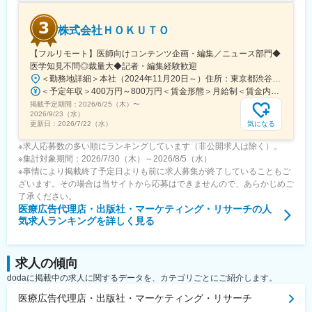
株式会社ＨＯＫＵＴＯ
【フルリモート】医師向けコンテンツ企画・編集／ニュース部門◆
医学知見不問◎裁量大◆記者・編集経験歓迎
＜勤務地詳細＞本社（2024年11月20日～）住所：東京都渋谷区渋谷一丁目12番2 クロスオフィス渋谷311受動喫煙対策：屋内全面禁煙変更の範囲：会社の定める事業所（リモートワーク含む）
＜予定年収＞400万円～800万円＜賃金形態＞月給制＜賃金内訳＞月額（基本給）：241,565円～483,130円固定残業手当/月：91,768円～183,536円（固定残業時間45時間0分/月）超過した時間外労働の残業手当は追加支給＜月給＞333,333円～666,666円（一律手当を含む）＜昇給有無＞有＜残業手当＞有＜給与補足＞※実績やご経験、スキルを考慮し、当社規定に基づいて決定します。賃金はあくまでも目安の金額であり、選考を通じて上下する可能性があります。月給(月額)は固定手当を含めた表記です。
掲載予定期間：
2026/6/25（木）
〜
2026/9/23（水）
気になる
更新日：
2026/7/22（水）
※求人応募数の多い順にランキングしています（非公開求人は除く）。
※集計対象期間：2026/7/30（木）～2026/8/5（水）
※事情により掲載終了予定日よりも前に求人募集が終了していることもご
ざいます。その場合は当サイトから応募はできませんので、あらかじめご
了承ください。
医療広告代理店・出版社・マーケティング・リサーチ
の人
気求人ランキングを詳しく見る
求人の傾向
dodaに掲載中の求人に関するデータを、カテゴリごとにご紹介します。
医療広告代理店・出版社・マーケティング・リサーチ