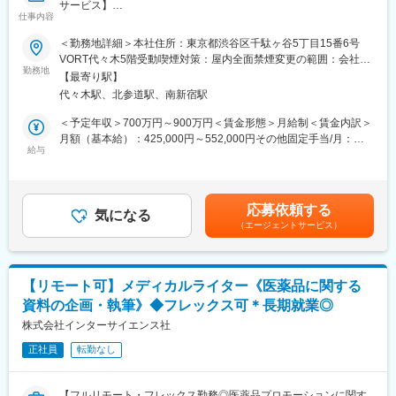
サービス】
13時 昼休憩
仕事内容
↓
■担当業務
14時 （川崎院へ移動、院責とのMTG等）
＜勤務地詳細＞本社住所：東京都渋谷区千駄ヶ谷5丁目15番6号
「ヒポクラ」という医師専用のWebサービスのプロダクトマネー
↓
VORT代々木5階受動喫煙対策：屋内全面禁煙変更の範囲：会社の
ジャーをお任せします。
16時 （上?である統括とMTG等）
勤務地
定める事業所（リモートワーク含む）
【最寄り駅】
↓
代々木駅、北参道駅、南新宿駅
「ヒポクラ」：約75,000人以上の医師が参加する日本最大級の医
19時 帰宅
師専用SNS。医師が専門外の事象に遭遇した際に他の医師より知
＜予定年収＞700万円～900万円＜賃金形態＞月給制＜賃金内訳＞
見を得られるオンライン医局”として拡大中。
■当社について：
月額（基本給）：425,000円～552,000円その他固定手当/月：
◎2006年に医療機器商社として創業した当社は、主に美容整形・
給与
10,000円固定残業手当/月：153,000円～197,600円（固定残業時
■具体的な業務内容
美容外科で利用される美容機器の卸販売・賃貸・メンテナンスを
間45時間0分/月）超過した時間外労働の残業手当は追加支給＜月
・プロダクトのビジョンと戦略の策定・推進
行っており、各種医学会やセミナーにも積極的に出展し、国内・
給＞588,000円～759,600円（一律手当を含む）＜昇給有無＞有＜
・市場・競合・ユーザー分析
海外の様々な医療機器・美容機器等を紹介していました。
残業手当＞有＜給与補足＞固定手当として、在宅勤務手当(月1万
応募依頼する
・新サービス、新機能の企画、要件定義、仕様策定
◎2011年に医療コンサルティング会社と合併し、2012年10月よ
気になる
円)がございます。賃金はあくまでも目安の金額であり、選考を通
（エージェントサービス）
※最近の新機能例：診断RPG
り医療に特化したコンサルティングを主軸とした事業を展開して
じて上下する可能性があります。月給(月額)は固定手当を含めた表
・既存サービス、企画の運用・改善
います。
記です。
・開発チーム（エンジニア、デザイナー等）との連携とディレク
◎クリニックでは、当社の受付スタッフやカウンセラーが実務面
ション
をしっかりサポートいるため、既存店舗のサポートだけでなく新
【リモート可】メディカルライター《医薬品に関する
・KPIの設定と進捗管理、データに基づいた改善策の立案と実行
規開院も計画しています。今後は既存のクリニック以外に対して
資料の企画・執筆》◆フレックス可＊長期就業◎
・ロードマップの作成と管理
も積極的にコンサルティング事業を展開する予定です。
・部門間（経営層、営業、マーケティング等）の調整
株式会社インターサイエンス社
※ご本人の意向および試用期間中の業務状況などを踏まえて適材適
正社員
転勤なし
所を判断していきます。
※少数精鋭で実力主義、かつ積極性・協力性・スピードを重んじる
組織です。
【フルリモート・フレックス勤務◎医薬品プロモーションに関す