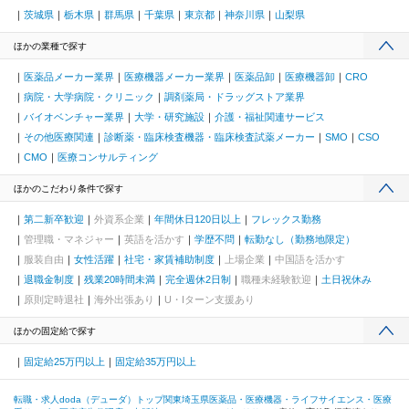
茨城県
栃木県
群馬県
千葉県
東京都
神奈川県
山梨県
ほかの業種で探す
医薬品メーカー業界
医療機器メーカー業界
医薬品卸
医療機器卸
CRO
病院・大学病院・クリニック
調剤薬局・ドラッグストア業界
バイオベンチャー業界
大学・研究施設
介護・福祉関連サービス
その他医療関連
診断薬・臨床検査機器・臨床検査試薬メーカー
SMO
CSO
CMO
医療コンサルティング
ほかのこだわり条件で探す
第二新卒歓迎
外資系企業
年間休日120日以上
フレックス勤務
管理職・マネジャー
英語を活かす
学歴不問
転勤なし（勤務地限定）
服装自由
女性活躍
社宅・家賃補助制度
上場企業
中国語を活かす
退職金制度
残業20時間未満
完全週休2日制
職種未経験歓迎
土日祝休み
原則定時退社
海外出張あり
U・Iターン支援あり
ほかの固定給で探す
固定給25万円以上
固定給35万円以上
転職・求人doda（デューダ）トップ
関東
埼玉県
医薬品・医療機器・ライフサイエンス・医療