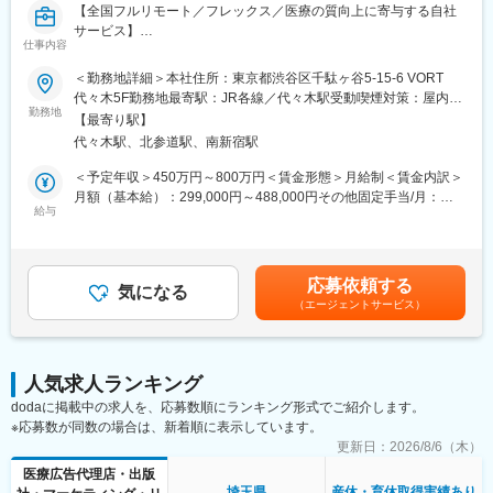
■患者向け説明冊子
【全国フルリモート／フレックス／医療の質向上に寄与する自社
■Webサイトをはじめとする各種デジタル資材等
サービス】
仕事内容
【組織体制】
医師専用Webサービス・アプリを運営する当社にて、「ヒポク
＜勤務地詳細＞本社住所：東京都渋谷区千駄ヶ谷5-15-6 VORT
企画制作部は20名程度の部署になります。チーム体制で業務を行
ラ」のUI/UXデザイナーをお任せします。
代々木5F勤務地最寄駅：JR各線／代々木駅受動喫煙対策：屋内全
っており、1チームにつき5～7名で構成さています。製薬企業か
勤務地
面禁煙変更の範囲：会社の定める事業所（リモートワーク含む）
ら転職してきた方が多くいらっしゃり、経験・知識豊富なスタッ
【最寄り駅】
■業務内容：
フが揃っています。
代々木駅、北参道駅、南新宿駅
医師という専門性の高いユーザーに向き合い、プロダクト・マー
ケティング・ブランディングまで横断的に関わることができま
＜予定年収＞450万円～800万円＜賃金形態＞月給制＜賃金内訳＞
【キャリアパス】
す。PM・開発ディレクター・エンジニアと連携しながら、UI/UX
月額（基本給）：299,000円～488,000円その他固定手当/月：
ゆくゆくは販促資材の企画立案もお任せしたいと考えています。
にとどまらず、メール・広告・紙媒体まで、ユーザー体験を一貫
給与
10,000円固定残業手当/月：108,700円～175,100円（固定残業時
スケジュール作成から編集作業、デザイナーとの打合せ、クライ
して設計できる裁量のあるポジションです。中長期にわたる弊社
間45時間0分/月）超過した時間外労働の残業手当は追加支給＜月
アント(製薬企業)へのプレゼンテーションなど、業務の最初から最
が運営する医師向けWebサービス・アプリのブランディングも担
給＞417,700円～673,100円（一律手当を含む）＜昇給有無＞有＜
後まで携わるため、プランナーとしての力量やディレクション能
っていただきたいと考えています。
残業手当＞有＜給与補足＞■上記「その他固定手当」：在宅勤務手
力も身につきます。
応募依頼する
気になる
当賃金はあくまでも目安の金額であり、選考を通じて上下する可
（エージェントサービス）
■具体的には：
能性があります。月給(月額)は固定手当を含めた表記です。
【弊社の特徴】
・医師向けWebサービス・サイト・アプリに関するUI/UXデザイ
■ライター所属数は業界1位：
ン
業界内でも圧倒的に多くのライターが所属しているため、同社の
・サイト内に掲載される広告LPのデザイン
制作物・クオリティには定評があります。未経験から育て上げる
人気求人ランキング
・HTMLメールや広告バナー・SNS画像などWEBマーケティング
文化もある一方で、プロ集団として日々サービスクオリティの向
dodaに掲載中の求人を、応募数順にランキング形式でご紹介します。
に必要なデザイン
上に努めています。
※応募数が同数の場合は、新着順に表示しています。
・学会で配るチラシやリーフレット・会員獲得のためのダイレク
■グループ会社（医療系出版社）の創刊数も業界1位：
トメールのデザイン
更新日：
2026/8/6（木）
グループ会社であるメディカルレビュー社は業界内でトップの自
医療広告代理店・出版
社創刊数を誇っており、そのグループ会社である同社はその創刊
■働き方
埼玉県
産休・育休取得実績あり