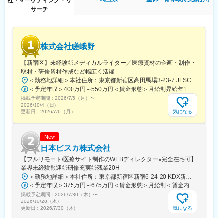
社・マーケティング・リ
数の多さを支えています。
残業時間は10～20時間程とワークライフバランスを整えやすい環
サーチ
境です。
変更の範囲：会社の定める業務
全国フルリモート制を導入しており、場所を縛られず拡大中の自
社サービスに携わりたい方にお勧めです。
四半期に一回程度の対面で会うキックオフの機会もご用意してお
株式会社嵯峨野
ります。
【新宿区】未経験◎メディカルライター／医療資材の企画・制作・
■当社について：
取材・研修資材作成など幅広く活躍
当社は、「テクノロジーの力で人々の健康寿命を延ばす」ことを
＜勤務地詳細＞本社住所：東京都新宿区高田馬場3-23-7 JESCO高田馬場3F受動喫煙対策：屋内全面禁煙変更の範囲：会社の定める事業所（リモートワーク含む）
理念に掲げ、医師専用のWebサービスやアプリを展開していま
＜予定年収＞400万円～550万円＜賃金形態＞月給制昇給年1回、賞与年2回（実績）＜賃金内訳＞月額（基本給）：250,000円～350,000円＜月給＞250,000円～350,000円＜昇給有無＞有＜残業手当＞有＜給与補足＞経験・能力を考慮して決定します賃金はあくまでも目安の金額であり、選考を通じて上下する可能性があります。月給(月額)は固定手当を含めた表記です。
す。
掲載予定期間：
2026/7/6（月）
〜
2026/10/4（日）
当社が提供する「ヒポクラ」は、約70,000人以上の医師が参加す
気になる
更新日：
2026/7/6（月）
る日本最大級の医師専用SNSであり、診療科や地域を超えて医師
同士がつながり、日々の臨床現場での疑問や知見を共有できる“オ
ンライン医局”として多くの医師に活用されています。
New
日本ビスカ株式会社
コミュニティを通じて、医師は他の専門領域の知見を得たり、診
【フルリモート/医療サイト制作のWEBディレクター※完全在宅可】
療の選択肢を広げたりすることができ、結果的に患者さんにより
業界未経験歓迎◎研修充実◎残業20H
良い医療を届けることにつながっています。単なる情報共有にと
＜勤務地詳細＞本社住所：東京都新宿区新宿6-24-20 KDX新宿6丁目ビル10F勤務地最寄駅：都営大江戸線、東京メトロ副都心線／東新宿駅受動喫煙対策：屋内全面禁煙変更の範囲：会社の定める事業所（リモートワーク含む）
どまらず、医師同士の相互支援を通じて臨床力とモチベーション
＜予定年収＞375万円～675万円＜賃金形態＞月給制＜賃金内訳＞月額（基本給）：250,000円～450,000円＜月給＞250,000円～450,000円＜昇給有無＞有＜残業手当＞有＜給与補足＞■賞与：年2回※25年度実績4.08ヶ月分■昇給：年1回賃金はあくまでも目安の金額であり、選考を通じて上下する可能性があります。月給(月額)は固定手当を含めた表記です。
を高める仕組みを提供している点が、当社サービスの大きな強み
掲載予定期間：
2026/7/30（木）
〜
となっています。
2026/10/28（水）
気になる
更新日：
2026/7/30（木）
変更の範囲：会社の定める業務