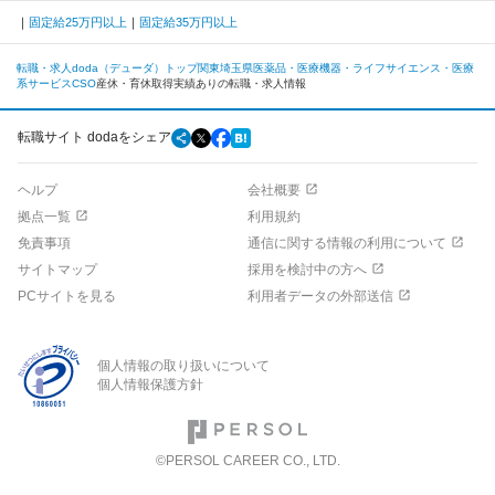
固定給25万円以上
固定給35万円以上
転職・求人doda（デューダ）トップ
関東
埼玉県
医薬品・医療機器・ライフサイエンス・医療
系サービス
CSO
産休・育休取得実績ありの転職・求人情報
転職サイト dodaをシェア
ヘルプ
会社概要
拠点一覧
利用規約
免責事項
通信に関する情報の利用について
サイトマップ
採用を検討中の方へ
PCサイトを見る
利用者データの外部送信
個人情報の取り扱いについて
個人情報保護方針
©PERSOL CAREER CO., LTD.