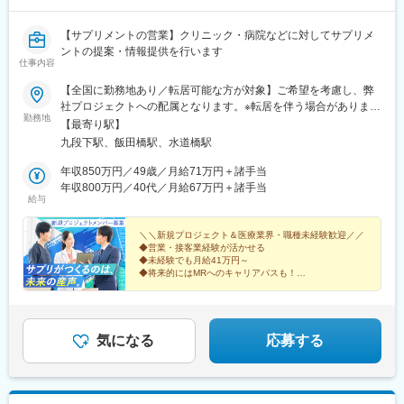
◎年収500万円～＋社宅補助あり｜収入アップ可能
しています。
◎異業種出身者（営業、接客、旅行・ホテル、介護、公務員、教
【サプリメントの営業】クリニック・病院などに対してサプリメ
員など）が活躍中
変更の範囲：会社の定める業務
ントの提案・情報提供を行います
仕事内容
■入社後の流れ
▽約3ヶ月の研修（医療知識・業務理解）
【全国に勤務地あり／転居可能な方が対象】ご希望を考慮し、弊
▽現場配属（4ヶ月目～）※マネージャーなど周囲のサポートを受
社プロジェクトへの配属となります。※転居を伴う場合があります
けながら実務習得
勤務地
（転居可能な方が応募対象です）★転居にかかる費用は会社負担
【最寄り駅】
▽キャリア形成（MR経験者スペシャリスト・管理職や本社管理職
（規定あり）！引っ越しの不安を感じている方もご安心くださ
九段下駅、飯田橋駅、水道橋駅
へのキャリアアップ＆キャリアチェンジの可能性アリ）
い。転居にまつわる費用は規定内で全額会社負担です。（例）・
引っ越し費用・物件の内見にかかる交通費・契約手続きにかかる
年収850万円／49歳／月給71万円＋諸手当
■充実した研修制度
交通費新しい土地でのスタートを、会社がしっかりバックアップ
年収800万円／40代／月給67万円＋諸手当
・入社後3ヶ月は研修に専念（基礎から習得）
給与
します！※受動喫煙対策：屋内全面禁煙
・全員未経験入社！同期とスタートできる環境
・配属後もマネージャーや先輩MRが成長をサポート
＼＼新規プロジェクト＆医療業界・職種未経験歓迎／／
◆営業・接客業経験が活かせる
◆未経験でも月給41万円～
■手厚い福利厚生
◆将来的にはMRへのキャリアパスも！
・外勤手当（1日1,500円）
◆年間休日120日・インセンティブあり
・社宅制度（家賃60％会社負担）※条件あり
＜医療機関等へサプリメントを提案する法人営業＞
・転勤時の引越し費用負担
・単身赴任手当／帰省補助
気になる
応募する
■当社の特徴
研修終了後は各製薬メーカーのプロジェクトに配属される『コン
クラクトMR』。配属期間は平均2～3年程。