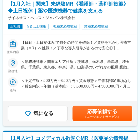
変更の範囲：会社の定める業務
【1月入社｜関東】未経験MR《看護師・薬剤師歓迎》
研修を受講頂けます。
◆土日祝休｜薬や医療機器で健康を支える
【当社について】
サイネオス・ヘルス・ジャパン株式会社
当社はエムスリーグループのであり、現在はCSO事業とメディカ
ルマーケター事業の2つの事業を柱にビジネスを展開しています。
正社員
5名以上採用
職種未経験歓迎
業種未経験歓迎
【当社CSO事業の特徴】
【日勤・土日祝休み”で自分の時間を確保！／資格を活かし医療営
■先発品特化型
業（MR）へ挑戦！／丁寧な導入研修があるので安心◎】
先発品を扱うPJTをメインで受注しているため、基本的には入社
仕事内容
後2ndPJT以降も先発品の経験を積み、MRとして専門性を磨くこ
《資格と想いがあれば活躍できる！》
とが出来ます。
＜勤務地詳細＞関東エリア住所：茨城県、栃木県、群馬県、埼玉
「誰かのためになる仕事がしたい」「社会貢献につながる仕事を
県、千葉県、東京都、神奈川県、山梨県のいずれかの配属 受動喫
したい」という想いがあればOK！当社には、臨床経験を活かして
■IT特化型
勤務地
煙対策：屋内全面禁煙変更の範囲：会社の定める事業所
医療営業にチャレンジし活躍しているメンバーが多数在籍してい
PJTによってリモートMRという形態があることはもちろん、それ
＜予定年収＞500万円～650万円＜賃金形態＞年俸制補足事項なし
ます。
に向けた研修も充実しています。
＜賃金内訳＞年額（基本給）：3,600,000円～4,500,000円＜月額
これまでの経験を活かして新たなフィールドで活躍したい方を歓
例えば、効果的なリモートディテールの研修は全員受講頂くこと
給与
＞300,000円～375,000円（12分割）＜昇給有無＞有＜残業手当＞
迎いたします。
が出来、そのほかにもmyMR君などのシステムを戦略的に活用す
有＜給与補足＞同社は年俸制になります。別途以下のような手当
る方法についても、研修を実施しています。
があります。・プロジェクト賞与：会社及び個人業績により変
《おススメポイント》
動・四半期一時金：10万円（四半期に1回、10万円程度支給）※た
■夜勤なし！日勤・土日祝休みで働き方改善・ワークライフバラン
応募依頼する
気になる
だし支給条件有。他、永続勤務報奨金（3年勤務5万円支給、5年
スの両立が叶う！
変更の範囲：会社の定める業務
（エージェントサービス）
勤務10万円…）ございます。賃金はあくまでも目安の金額であ
■明確な評価制度あり！自身の成果や頑張りが客観的に評価され、
り、選考を通じて上下する可能性があります。月給(月額)は固定手
年収に反映されます。また、在籍年数が増えると永年勤続報奨金
当を含めた表記です。
や四半期一時金などの手当もアップします。つまり、やりがいや
【1月入社】コメディカル歓迎◇MR（医薬品の情報提
努力がきちんと報われる報酬制度になっています。