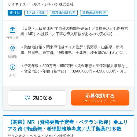
るお仕事です！
サイネオス・ヘルス・ジャパン株式会社
正社員
5名以上採用
職種未経験歓迎
業種未経験歓迎
【EPファーマラインでキャリアを築くメリット】
■優良案件多数／メーカー転籍を支援
他社では見かけないような大手メーカーの案件や最先端製品の案
【日勤・土日祝休み”で自分の時間を確保！／資格を活かし医療営
件を保有しています。また原則、将来的にクライアント先への転
業（MR）へ挑戦！／丁寧な導入研修があるので安心◎】
籍も視野に入れた内容で案件を受注しています。(＝将来的に医療
仕事内容
機器メーカーの正規社員としての勤務が可能)
《資格と想いがあれば活躍できる！》
＜勤務地詳細＞関東甲信越エリア住所：長野県・山梨県、新潟
これを可能にしている背景としては、比較的少数規模を保って運
「誰かのためになる仕事がしたい」「社会貢献につながる仕事を
県、静岡県、東京都、神奈川県、千葉県、埼玉県のいずれかに配
営を行っているからこそマネージャーの目が行き届く環境を整え
したい」という想いがあればOK！当社には、臨床経験を活かして
勤務地
属となります。 受動喫煙対策：屋内全面禁煙変更の範囲：会社の
ることができ、顧客からの信頼が厚いためです。
医療営業にチャレンジし活躍しているメンバーが多数在籍してい
定める事業所
＜予定年収＞500万円～650万円＜賃金形態＞年俸制補足事項なし
ます。
■入社後も強力なバックアップが受けられます！
＜賃金内訳＞年額（基本給）：3,600,000円～4,500,000円＜月額
これまでの経験を活かして新たなフィールドで活躍したい方を歓
CSOは本部のバックアップ体制が何より重要です。1人のプロジ
給与
＞300,000円～375,000円（12分割）＜昇給有無＞有＜残業手当＞
迎いたします。
ェクトマネージャーが管理する営業は約20名程度であり、相談事
有＜給与補足＞同社は年俸制になります。別途以下のような手当
があればいつでも連絡できる距離感です。1～2カ月に一度の面談
があります。■プロジェクト賞与：会社及び個人業績により変動■
《おススメポイント》
も実施しており、日々の業務だけでなく中長期的な視点での相談
四半期一時金：10万円（四半期に1回、10万円程度支給）※ただし
■夜勤なし！日勤・土日祝休みで働き方改善・ワークライフバラン
応募依頼する
も可能です。また、クライアント・社内評価に基いた明確な評価
気になる
支給条件有。他、永続勤務報奨金（3年勤務5万円支給、5年勤務
スの両立が叶う！
（エージェントサービス）
制度により、キャリアや年収アップに向けた目標を定めやすい環
10万円…）ございます。賃金はあくまでも目安の金額であり、選
■明確な評価制度あり！自身の成果や頑張りが客観的に評価され、
境です。
考を通じて上下する可能性があります。月給(月額)は固定手当を含
年収に反映されます。また、在籍年数が増えると永年勤続報奨金
めた表記です。
や四半期一時金などの手当もアップします。つまり、やりがいや
少しでも医療業界でキャリア形成したい！というお気持ちのある
【関東】MR（資格更新予定者・ベテラン歓迎）◆エリ
努力がきちんと報われる報酬制度になっています。
方は是非ご応募ください！
アを跨ぐ転勤無・希望勤務地考慮／大手製薬PJ多数
《丁寧な研修・支援体制で成長を応援！》
サイネオス・ヘルス・ジャパン株式会社
変更の範囲：会社の定める業務