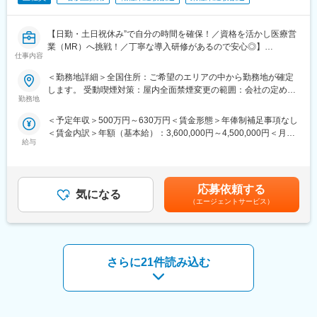
後配属先に応じた製品研修を行います。
※配属は入社後に確定する予定です。
【日勤・土日祝休み”で自分の時間を確保！／資格を活かし医療営
また、配属後も一人ひとりの知識とスキルレベルを上げるために
業（MR）へ挑戦！／丁寧な導入研修があるので安心◎】
様々な研修をご用意しています。
仕事内容
《資格と想いがあれば活躍できる！》
《あなたの想いを実現する豊富なキャリアプランとサポート体
＜勤務地詳細＞全国住所：ご希望のエリアの中から勤務地が確定
「誰かのためになる仕事がしたい」「社会貢献につながる仕事を
制！》
します。 受動喫煙対策：屋内全面禁煙変更の範囲：会社の定める
したい」という想いがあればOK！当社には、臨床経験を活かして
志向性やその時の環境に応じてや「１つの領域で専門性を高め
勤務地
事業所
医療営業にチャレンジし活躍しているメンバーが多数在籍してい
る」「幅広い疾患をカバーできるオールラウンダーになる」「本
＜予定年収＞500万円～630万円＜賃金形態＞年俸制補足事項なし
ます。
社部門（マネージャー、研修部門など）へのキャリアチェンジ」
＜賃金内訳＞年額（基本給）：3,600,000円～4,500,000円＜月額
これまでの経験を活かして新たなフィールドで活躍したい方を歓
など幅広いキャリアプランがあります。また、弊社のマネージャ
給与
＞300,000円～375,000円（12分割）＜昇給有無＞有＜残業手当＞
迎いたします。
ーのほとんどは、MRからキャリアをチェンジしているメンバーで
有＜給与補足＞同社は年俸制になります。別途以下のような手当
す。担当マネージャーが定期的に面談を行い、分からないことや
があります。■プロジェクト賞与：会社及び個人業績により変動■
《おススメポイント》
将来のキャリアに関してサポートをしていきます。
四半期一時金：10万円（四半期に1回、10万円程度支給）※ただし
■夜勤なし！日勤・土日祝休みで働き方改善・ワークライフバラン
応募依頼する
気になる
支給条件有。他、永続勤務報奨金（3年勤務5万円支給、5年勤務
スの両立が叶う！
《職種に関して》
（エージェントサービス）
10万円…）ございます。賃金はあくまでも目安の金額であり、選
■明確な評価制度あり！自身の成果や頑張りが客観的に評価され、
■MRとは主に医師や薬剤師等へ、担当製品の情報提供を行いま
考を通じて上下する可能性があります。月給(月額)は固定手当を含
年収に反映されます。また、在籍年数が増えると永年勤続報奨金
す。担当施設の患者様に応じた情報提供や、担当製品の処方後の
めた表記です。
や四半期一時金などの手当もアップします。つまり、やりがいや
情報収集を行います。
努力がきちんと報われる報酬制度になっています。
さらに21件読み込む
変更の範囲：会社の定める業務
《丁寧な研修・支援体制で成長を応援！》
入社後は2カ月間の研修制度がありますので、未経験の方も安心し
てご応募ください！同期社員と一緒に集中的に研修を行い、その
後配属先に応じた製品研修を行います。