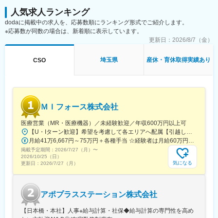
※配属は入社後に確定する予定です。
人気求人ランキング
また、配属後も一人ひとりの知識とスキルレベルを上げるために
dodaに掲載中の求人を、応募数順にランキング形式でご紹介します。
様々な研修をご用意しています。
※応募数が同数の場合は、新着順に表示しています。
更新日：
2026/8/7（金）
《あなたの想いを実現する豊富なキャリアプランとサポート体
制！》
志向性やその時の環境に応じてや「１つの領域で専門性を高め
埼玉県
産休・育休取得実績あり
CSO
る」「幅広い疾患をカバーできるオールラウンダーになる」「本
社部門（マネージャー、研修部門など）へのキャリアチェンジ」
など幅広いキャリアプランがあります。また、弊社のマネージャ
ーのほとんどは、MRからキャリアをチェンジしているメンバーで
す。担当マネージャーが定期的に面談を行い、分からないことや
ＭＩフォース株式会社
将来のキャリアに関してサポートをしていきます。
医療営業（MR・医療機器）／未経験歓迎／年収600万円以上可
《職種に関して》
【U・Iターン歓迎】希望を考慮して各エリアへ配属【引越し代は会社全額負担】■本社 東京都中央区築地1-13-1 銀座松竹スクエア9F■勤務エリア：（1）北海道：北海道（2）東北：青森・秋田・岩手・山形・宮城・福島（3）関東：東京・神奈川・千葉・埼玉・茨城・栃木・群馬（4）甲信越：新潟・長野・山梨（5）東海：愛知・岐阜・三重・静岡（6）北陸：富山・石川・福井（7）近畿：大阪・京都・滋賀・奈良・和歌山・兵庫（8）中国：岡山・広島・山口・島根・鳥取（9）四国：香川・徳島・高知・愛媛（10）九州：福岡・大分・宮崎・鹿児島・熊本・佐賀・長崎・沖縄※勤務地限定～全国転勤（規定あり）の選択可能※配属エリアは希望を考慮して決定いたします。希望範囲外への転勤はありません。※変更の範囲：会社の定める事業所（リモートワーク含む）
■MRとは主に医師や薬剤師等へ、担当製品の情報提供を行いま
月給41万6,667円～75万円＋各種手当 ☆経験者は月給60万円以上！・・・・・・■未経験者：月給41万6,667円～＋各種手当※上記には固定残業代（7万9,114円～／30時間分）を含みます。※超過分は別途全額支給いたします。◎手当を含めれば初年度から年収600万円以上も可能！・・・・・・■経験者：月給60万円～75万円＋各種手当※上記には固定残業代（11万760円～／30時間分）を含みます。※超過分は別途全額支給いたします。＜年収例＞◎初年度年収は700万円以上！◎最大年収900万円以上も目指せる♪・・・・・・＼社員の年収例／ 800万円／36歳（入社3年） 860万円／42歳（入社4年） 920万円／45歳（入社6年） ※諸手当含む
す。担当施設の患者様に応じた情報提供や、担当製品の処方後の
掲載予定期間：
2026/7/27（月）
〜
情報収集を行います。
2026/10/25（日）
気になる
更新日：
2026/7/27（月）
変更の範囲：会社の定める業務
アポプラスステーション株式会社
【日本橋・本社】人事※給与計算・社保◆給与計算の専門性を高め