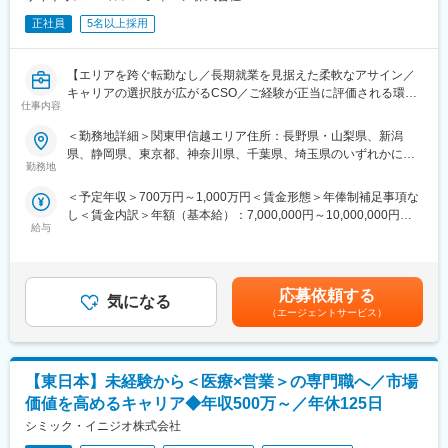
入社後は2カ月間の研修制度がありますので、未経験の方も安心し
てご応募ください！同期社員と一緒に集中的に研修を行い、その
正社員
5名以上採用
後配属先に応じた製品研修を行います。
※配属は入社後に確定する予定です。
【エリアを跨ぐ転勤なし／長期就業を見据えた柔軟なアサイン／
また、配属後も一人ひとりの知識とスキルレベルを上げるために
キャリアの選択肢が広がるCSO／ご経験が正当に評価される環
様々な研修をご用意しています。
仕事内容
境】
《あなたの想いを実現する豊富なキャリアプランとサポート体
＜勤務地詳細＞関東甲信越エリア住所：長野県・山梨県、新潟
【はじめに】
制！》
県、静岡県、東京都、神奈川県、千葉県、埼玉県のいずれかに配
今回はMRを募集します。MR資格更新予定の方・ベテランの方も
志向性やその時の環境に応じてや「１つの領域で専門性を高め
勤務地
属となります。 受動喫煙対策：屋内全面禁煙変更の範囲：会社の
歓迎です。勤務地はご本人様の希望を鑑み決定いたします。20代
る」「幅広い疾患をカバーできるオールラウンダーになる」「本
定める事業所（リモートワーク含む）
＜予定年収＞700万円～1,000万円＜賃金形態＞年俸制補足事項な
～50代まで幅広く活躍しており、長期就業も叶う環境です。
社部門（マネージャー、研修部門など）へのキャリアチェンジ」
し＜賃金内訳＞年額（基本給）：7,000,000円～10,000,000円＜
など幅広いキャリアプランがあります。また、弊社のマネージャ
給与
月額＞583,333円～833,333円（12分割）＜昇給有無＞有＜残業手
【業務内容】
ーのほとんどは、MRからキャリアをチェンジしているメンバーで
当＞無＜給与補足＞同社は年俸制になります。別途以下のような
大手製薬会社などを中心としたクライアントのプロジェクトへの
す。担当マネージャーが定期的に面談を行い、分からないことや
手当があります。・四半期一時金：10万円（四半期毎に支給）、
配属です。担当エリアの医療機関（開業医、病院）を訪問して、
将来のキャリアに関してサポートをしていきます。
年間最大40万円※ただし支給条件有。賃金はあくまでも目安の金
医師、薬剤師に課題解決するための医薬品情報を提供、副作用情
応募依頼する
気になる
額であり、選考を通じて上下する可能性があります。月給(月額)は
報を収集を行っていただきます。
《職種に関して》
（エージェントサービス）
固定手当を含めた表記です。
■MRとは主に医師や薬剤師等へ、担当製品の情報提供を行いま
《具体的には...》
す。担当施設の患者様に応じた情報提供や、担当製品の処方後の
■新薬のプロモーション
情報収集を行います。
【東日本】未経験から＜医療×営業＞の専門職へ／市場
■長期収載品の市場拡大
■ジェネリック医薬品のプロモーション
変更の範囲：会社の定める業務
価値を高めるキャリア◆年収500万～／年休125日
※プロジェクトの状況によっては、選考保留（ご紹介できるプロジ
シミック・イニジオ株式会社
ェクトが出るまで保留）となる場合もございますのであらかじめ