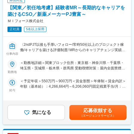
締切間近
いのか」などの情報が付加されて、初めて効果的に使うことがで
研修終了後は各製薬メーカーのプロジェクトに配属される『コン
【関東／初任地考慮】経験者MR～長期的なキャリアを
きます。医師への適切な医薬品情報の提供を通じて、患者さんの
クラクトMR』。配属期間は平均2～3年程。新薬を中心にプロジ
治療、地域医療課題に貢献することができます。
築けるCSO／新薬メーカーPJ豊富～
ェクトが豊富にあり、成長機会が広がります。
ＭＩフォース株式会社
■安心の研修体制：
■豊富なキャリアパス
正社員
5名以上採用
・入社から3か月間：座学研修（導入教育）のみ
がんや希少疾患の医薬品担当など専門性を深めるキャリアや、マ
└医薬品や医療業界、営業方法についての知識を身につけます。
ネジメント・人材育成など多様なキャリアパスが可能。
・導入教育終了後は、Web講義、e-Learning、集合研修を組み合
また、医薬品という景気に左右されにくい分野で専門知識が身に
〈2ndPJT以後も手厚いフォロー/常時50社以上のプロジェクト稼
わせて行う、MR認定試験に100％を担保する対策講座がありま
つくため、将来にわたって活かせる市場価値の高いキャリアを築
働/キャリアを築ける評価制度/ MRからのキャリアチェンジ実績有
す。
くことが可能です。
仕事内容
り〉
・現場配属後も月1回以上の面談を設けており、成果を出すための
クライアントである製薬会社のプロジェクトに所属し、MRとして
フォロー体制を整えております。
変更の範囲：会社の定める業務
＜勤務地詳細＞関東ブロック住所：東京都・神奈川県・千葉県・
活躍していただきます。病院やクリニックの医師や医療関係者に
★入社同期がいるため、一緒に頑張れる環境です！専門性の高い
埼玉県・茨城県・栃木県・群馬県 受動喫煙対策：屋内全面禁煙変
医薬品の適正使用情報や効能・効果・副作用等の情報提供を行い
勤務地
営業職が目指せます。
更の範囲：会社の定める事業所（リモートワーク含む）
ます。
＜予定年収＞550万円～900万円＜賃金形態＞年俸制＜賃金内訳＞
【同社の特徴】
■魅力ポイント：
年額（基本給）：4,266,664円～6,206,060円固定残業手当/月：
■必ず新薬メーカーのプロジェクトにアサインします
＜安定性＞
給与
102,778円～149,495円（固定残業時間30時間0分/月）超過した時
当社は必ず新薬のプロジェクトにアサイン致します。領域、勤務
・誰にとっても必要不可欠な医療業界は、景気の影響に左右され
間外労働の残業手当は追加支給＜月額＞458,333円～666,666円
地に関してはお気軽にご相談ください。外資、内資問わず多くの
にくく、安定した売上を誇っています。
（12分割）（一律手当を含む）＜昇給有無＞有＜残業手当＞有＜
魅力的なプロジェクトを案件としていただいております。
・当社は、東証プライム上場以来、10期連続で増収中のクオール
給与補足＞■別途、外勤手当など手当支給※経験・能力などを考慮
オンコロジーを含め、希少疾患領域も多数ございますので、スペ
応募依頼する
グループに属しており、主力事業を担っています。
気になる
の上、話し合いで決定賃金はあくまでも目安の金額であり、選考
シャリスト、ゼネラリストどちらも目指すことが可能です。
（エージェントサービス）
を通じて上下する可能性があります。月給(月額)は固定手当を含め
■少数精鋭ならではの魅力～待機リスクが低いため、安心して就業
＜社会貢献度の高さ＞
た表記です。
できる環境です～
自身の売上・営業活動が患者さんのQOLの向上や病気から救うこ
適切なフォローを実施するために約300人のMR数を保って運営し
とに繋がるため、やりがいをもって営業できます。