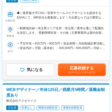
正社員
5名以上採用
◆◇業界最大手CSO／世界中でヘルスケアサービスを提供する
IQVIAにて、MR担当を募集致します！大企業ならではの豊富なキ
仕事内容
ャリアパスがございます◆◇
＜勤務地詳細＞埼玉県エリア住所：埼玉県／選考を通じて配属先
【具体的な業務詳細】
を決定します。 受動喫煙対策：その他（主要事業所は屋内全面禁
国内トップクラスのプロジェクト受託実績を誇る当社の一員とし
勤務地
煙）変更の範囲：会社の定める事業所
て、医薬品PJなどを中心にクライアントビジネス拡大に貢献して
＜予定年収＞650万円～900万円＜賃金形態＞月給制補足事項無し
いただきます。
＜賃金内訳＞月額（基本給）：300,000円～500,000円＜月給＞
・担当エリアの訪問医療施設のターゲティング、担当医療施設へ
給与
300,000円～500,000円＜昇給有無＞有＜残業手当＞無＜給与補足
の訪問計画作成、担当医療施設への訪問、医療従事者とのリレー
＞【残業手当について】管理監督者の承認の上、研究会、顧客と
ション構築
の会議等が発生する場合、別途残業手当支給する。【補足】プロ
・卸への訪問、同行、卸 MSとのリレーション構築
ジェクト稼働手当(35,000円)、外勤日当（1日1,500円／外勤3.5時
・医療従事者向けの説明会の企画・実施、医師同士のコミュニケ
応募依頼する
気になる
間以上）■変動賞与制（6月・12月・3月）※平均実績6ヶ月分■イン
ーション推進のための研究会・勉強会の立ち上げ、講演会の企
（エージェントサービス）
センティブ：3月（対象者）賃金はあくまでも目安の金額であり、
画・運営 等
選考を通じて上下する可能性があります。月給(月額)は固定手当を
※勤務地については、選考内で希望を伺ったうえで決定します。
含めた表記です。
WEBデザイナー／年休125日／残業月5時間／退職金制
＼IQVIAでMRとして働く魅力／
（１）充実の待遇：同業他社の中でも平均給与の高さや非課税の
度あり
日当の支給の他、退職金や団体保険制度、単身赴任手当や月1回の
株式会社アクセライズ
帰省交通費の支給など福利厚生が充実しており、長期就業される
社員が多いのも特徴です。
正社員
転勤なし
職種未経験歓迎
業種未経験歓迎