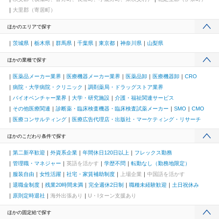
大里郡（寄居町）
ほかのエリアで探す
茨城県
栃木県
群馬県
千葉県
東京都
神奈川県
山梨県
ほかの業種で探す
医薬品メーカー業界
医療機器メーカー業界
医薬品卸
医療機器卸
CRO
病院・大学病院・クリニック
調剤薬局・ドラッグストア業界
バイオベンチャー業界
大学・研究施設
介護・福祉関連サービス
その他医療関連
診断薬・臨床検査機器・臨床検査試薬メーカー
SMO
CMO
医療コンサルティング
医療広告代理店・出版社・マーケティング・リサーチ
ほかのこだわり条件で探す
第二新卒歓迎
外資系企業
年間休日120日以上
フレックス勤務
管理職・マネジャー
英語を活かす
学歴不問
転勤なし（勤務地限定）
服装自由
女性活躍
社宅・家賃補助制度
上場企業
中国語を活かす
退職金制度
残業20時間未満
完全週休2日制
職種未経験歓迎
土日祝休み
原則定時退社
海外出張あり
U・Iターン支援あり
ほかの固定給で探す