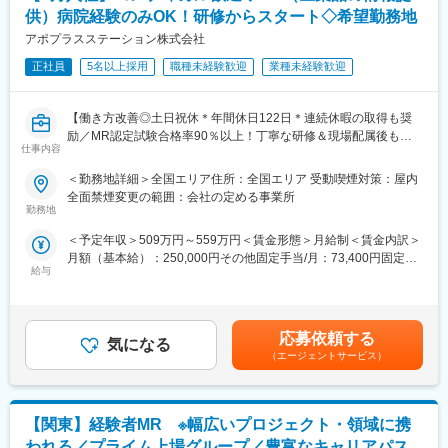
供）病院経験のみOK！研修からスタート◇希望勤務地
《丁寧な研修・支援体制で成長を応援！》
アポプラスステーション株式会社
入社後は2カ月間の研修制度がありますので、未経験の方も安心し
てご応募ください！同期社員と一緒に集中的に研修を行い、その
正社員
5名以上採用
職種未経験歓迎
業種未経験歓迎
後配属先に応じた製品研修を行います。
※配属は入社後に確定する予定です。
【働き方改善◎土日祝休＊年間休日122日＊連続休暇の取得も奨
また、配属後も一人ひとりの知識とスキルレベルを上げるために
励／MR認定試験合格率90％以上！丁寧な研修＆現場配属後も伴
様々な研修をご用意しています。
仕事内容
走サポートあり】
《あなたの想いを実現する豊富なキャリアプランとサポート体
＜勤務地詳細＞全国エリア住所：全国エリア 受動喫煙対策：屋内
★医療従事者の経験が活かせる！次の新しいキャリアを築く！
制！》
全面禁煙変更の範囲：会社の定める事業所
＜2人に1人は未経験入社、75%は異業種からの転職者です＞
志向性やその時の環境に応じてや「１つの領域で専門性を高め
勤務地
る」「幅広い疾患をカバーできるオールラウンダーになる」「本
＜予定年収＞509万円～559万円＜賃金形態＞月給制＜賃金内訳＞
＜医療従事者の方におススメの理由＞
社部門（マネージャー、研修部門など）へのキャリアチェンジ」
月額（基本給）：250,000円その他固定手当/月：73,400円固定残
・身につけた医療知識や、臨床経験が活かせます！
など幅広いキャリアプランがあります。また、弊社のマネージャ
給与
業手当/月：101,200円（固定残業時間40時間0分/月）超過した時
・今までは、目の前の患者様を助ける仕事でしたが、これから
ーのほとんどは、MRからキャリアをチェンジしているメンバーで
間外労働の残業手当は追加支給＜月給＞424,600円（一律手当を
は、自分の提案で多くの患者様を救うことができます！
す。担当マネージャーが定期的に面談を行い、分からないことや
含む）＜昇給有無＞有＜残業手当＞有＜給与補足＞※能力・前給な
・営業や企業勤務が初めての方も安心◎最初の3か月は研修のみ。
将来のキャリアに関してサポートをしていきます。
どを考慮し、規定により決定します。※年収の他に別途日当（月額
現場配属後も、担当サポーターが伴走します。1人にしません！
応募依頼する
気になる
3～4万円）・諸手当有昇給：年1回★頑張りに応じて年収UP★赴
・東証プライム上場Gの安定基盤×内資系企業◎安定して働ける環
《職種に関して》
（エージェントサービス）
任先の評価次第で大幅に年収をUPできます。（年2回業績給改
境です！
■MRとは主に医師や薬剤師等へ、担当製品の情報提供を行いま
定）賃金はあくまでも目安の金額であり、選考を通じて上下する
す。担当施設の患者様に応じた情報提供や、担当製品の処方後の
可能性があります。月給(月額)は固定手当を含めた表記です。
■職務内容：
情報収集を行います。
【関東】経験者MR ※幅広いプロジェクト・領域に携
MR（医薬情報担当者）として、医師や医薬品卸へ訪問、医薬品に
関する情報提供を行います。
変更の範囲：会社の定める業務
われる／プライム上場グループ／豊富なキャリアパス