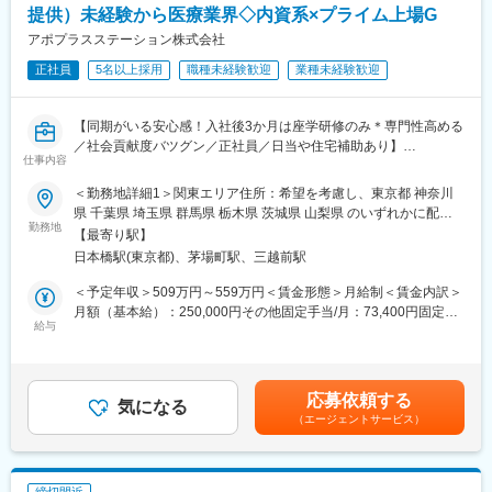
◎未経験から医療業界へ｜大手製薬会社のプロジェクトで働ける
（2）東北：青森・秋田・岩手・山形・宮城・福島
提供）未経験から医療業界◇内資系×プライム上場G
◎3ヶ月研修＋OJTでゼロから育成｜専門性の高いキャリア形成
（3）関東：東京・神奈川・千葉・埼玉・茨城・栃木・群馬
アポプラスステーション株式会社
◎年収500万円～＋社宅補助あり｜収入アップ可能
（4）甲信越：新潟・長野・山梨
◎異業種出身者（営業、接客、旅行・ホテル、介護、公務員、教
正社員
5名以上採用
職種未経験歓迎
業種未経験歓迎
（5）東海：愛知・岐阜・三重・静岡
員など）が活躍中
（6）北陸：富山・石川・福井
（7）近畿：大阪・京都・滋賀・奈良・和歌山・兵庫
【同期がいる安心感！入社後3か月は座学研修のみ＊専門性高める
■入社後の流れ
（8）中国：岡山・広島・山口・島根・鳥取
／社会貢献度バツグン／正社員／日当や住宅補助あり】
▽約3ヶ月の研修（医療知識・業務理解）
（9）四国：香川・徳島・高知・愛媛
仕事内容
▽現場配属（4ヶ月目～）※マネージャーなど周囲のサポートを受
（10）九州：福岡・大分・宮崎・鹿児島・熊本・佐賀・長崎・沖
★本ポジションは、未経験から医療業界で活躍できます！
けながら実務習得
縄
＜勤務地詳細1＞関東エリア住所：希望を考慮し、東京都 神奈川
・医療を通じて社会に貢献したい
▽キャリア形成（MR経験者スペシャリスト・管理職や本社管理職
県 千葉県 埼玉県 群馬県 栃木県 茨城県 山梨県 のいずれかに配属
・仕事を通じて学びを深め自己の成長を実感したい
へのキャリアアップ＆キャリアチェンジの可能性アリ）
勤務地
変更の範囲：会社の定める業務
致します。受動喫煙対策：屋内全面禁煙＜勤務地詳細2＞本社住
【最寄り駅】
・専門職として知識、技能を身に付けたい
所：東京都中央区日本橋2-14-1 フロントプレイス日本橋勤務地最
日本橋駅(東京都)、茅場町駅、三越前駅
・内資系の安定企業で働きたい
■充実した研修制度
寄駅：各線／日本橋駅受動喫煙対策：敷地内喫煙可能場所あり変
という方にはおススメです！
・入社後3ヶ月は研修に専念（基礎から習得）
更の範囲：会社の定める事業所
＜予定年収＞509万円～559万円＜賃金形態＞月給制＜賃金内訳＞
＜2人に1人は未経験入社、75%は異業種からの転職者です＞
・全員未経験入社！同期とスタートできる環境
月額（基本給）：250,000円その他固定手当/月：73,400円固定残
・配属後もマネージャーや先輩MRが成長をサポート
給与
業手当/月：101,200円（固定残業時間40時間0分/月）超過した時
■職務内容：
間外労働の残業手当は追加支給＜月給＞424,600円（一律手当を
MR（医薬情報担当者）として、ドクターや医薬品卸へ訪問、医薬
■手厚い福利厚生
含む）＜昇給有無＞有＜残業手当＞有＜給与補足＞※能力・前給な
品に関する情報提供を行います。
・外勤手当（1日1,500円）
どを考慮し、規定により決定します。※年収の他に別途日当（月額
応募依頼する
・社宅制度（家賃60％会社負担）※条件あり
気になる
3～4万円）・諸手当有昇給：年1回★頑張りに応じて年収UP★赴
（エージェントサービス）
＜MRとは＞
・転勤時の引越し費用負担
任先の評価次第で大幅に年収をUPできます。（年2回業績給改
医薬品販売に際し、医師への医薬品の効果、効能、副作用を情報
・単身赴任手当／帰省補助
定）賃金はあくまでも目安の金額であり、選考を通じて上下する
提供がミッションです。
可能性があります。月給(月額)は固定手当を含めた表記です。
医薬品は「どの成分に、どのような効果があって、誰に使うと良
■当社の特徴