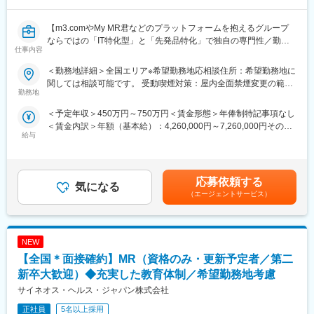
【EPファーマラインでキャリアを築くメリット】
■入社後も強力なバックアップが受けられます！
業界のご経験があっても、会社が異なれば「当たり前」も異なり
【m3.comやMy MR君などのプラットフォームを抱えるグループ
ます。
ならではの「IT特化型」と「先発品特化」で独自の専門性／勤務
仕事内容
業界経験者だからこそのギャップをいち早く解消するのが、本部
地は原則ブロックごとの配属が可能】
スタッフであるプロジェクトマネージャーの役割です。
製薬企業向けのマーケティング／販促事業を展開する当社にて、
＜勤務地詳細＞全国エリア※希望勤務地応相談住所：希望勤務地に
1人のプロジェクトマネージャーが管理する営業は約20名程度で
MRを募集致します。
関しては相談可能です。 受動喫煙対策：屋内全面禁煙変更の範
あり、相談事があればいつでも連絡できる距離感です。
勤務地
囲：会社の定める事業所（リモートワーク含む）
1～2カ月に一度の面談も実施しており、日々の業務だけでなく中
【仕事内容】
＜予定年収＞450万円～750万円＜賃金形態＞年俸制特記事項なし
長期的な視点での相談も可能です。ぜひ頼ってください。
入社後、クライアントである製薬企業でのMR活動に従事いただき
＜賃金内訳＞年額（基本給）：4,260,000円～7,260,000円その他
ます。
給与
固定手当/月：20,000円＜月額＞375,000円～625,000円（12分
■基本的に稼働率は100%
医療施設を訪問し、ドクターを始め医療従事者に対して医薬品の
割）＜昇給有無＞有＜残業手当＞有＜給与補足＞上記年収はあく
常時、待機期間が発生することが無いよう隙間なくアサインをし
品質・有効性・安全性などに関する情報の提供、収集、伝達を主
まで目安であり、前職・経験考慮上、決定いたします。・昇給年2
ています。これも比較的少数規模に抑えて運営を行っているから
に行っていただきます。
回・諸手当：MR手当（上記に含む）、外勤日当 ※各種手当は就
こそ実現ができていることであり、強みの部分です。
応募依頼する
気になる
業規則に則る・その他：車両、iPad、PC/携帯貸与 （プロジェク
【教育研修】
（エージェントサービス）
トによる）賃金はあくまでも目安の金額であり、選考を通じて上
変更の範囲：会社の定める業務
製品教育、継続研修はもちろんのこと、オンコロジー領域専門研
下する可能性があります。月給(月額)は固定手当を含めた表記で
修、ハイブリッドMR研修、
す。
ビジネススキル研修、IT研修（エクセル、ｍｙMR君）等特徴的な
NEW
研修を受講頂けます。
【全国＊面接確約】MR（資格のみ・更新予定者／第二
【当社について】
新卒大歓迎）◆充実した教育体制／希望勤務地考慮
当社はエムスリーグループのであり、現在はCSO事業とメディカ
サイネオス・ヘルス・ジャパン株式会社
ルマーケター事業の2つの事業を柱にビジネスを展開しています。
正社員
5名以上採用