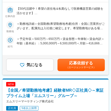
【50代活躍中！希望の居住地＆転勤なしで医療機器営業の経験を
活かせます】
仕事内容
【はじめに】
＜勤務地詳細＞全国勤務(希望勤務地考慮)住所：全国に営業所がご
大手CSO、EPファーマラインでは医療機器営業においてベテラン
ざいます。配属先は入社後に確定します。希望勤務地がある場合
の方を募集いたします！
勤務地
はご相談ください。 受動喫煙対策：その他（顧客先により異なり
契約社員採用となるため、今までの全国転勤から解放された働き
ます。）変更の範囲：会社の定める事業所
＜予定年収＞500万円～650万円＜賃金形態＞年俸制＜賃金内訳＞
方が可能です。
年額（基本給）：5,000,000円～6,500,000円＜月額＞416,666円
主に医療機器メーカーを早期退職したメンバー、介護などで短期
給与
～541,666円（12分割）＜昇給有無＞有＜残業手当＞有賃金はあ
間医療現場を離れていた方が現在活躍をしています。
くまでも目安の金額であり、選考を通じて上下する可能性があり
※別途正社員募集も行っております(転勤あり)ので、ご要望がござ
ます。月給(月額)は固定手当を含めた表記です。
いましたらお申し付けください！
応募依頼する
気になる
【業務内容】
（エージェントサービス）
入社後は配属前研修を受けたのち、当社クライアントである医療
機器メーカーへ配属されます。
行っていただくお仕事は、医療機器メーカーとして製品のシェア
NEW
拡大と適正使用のための働きかけ。
医療機器営業時代に培った経験をそのまま活かしていただきま
【全国／希望勤務地考慮】経験者MR◇正社員◇～東証
す。
プライム上場「エムスリー」グループ～
今までのご経験を活かせるプロジェクトをご提案いたします。
エムスリーマーケティング株式会社
正社員
5名以上採用