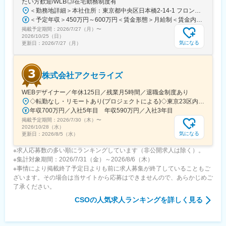
たい方歓迎/WLB◎/在宅勤務制度有
＜勤務地詳細＞本社住所：東京都中央区日本橋2-14-1 フロントプレイス日本橋勤務地最寄駅：各線／日本橋駅受動喫煙対策：敷地内喫煙可能場所あり変更の範囲：会社の定める事業所
＜予定年収＞450万円～600万円＜賃金形態＞月給制＜賃金内訳＞月額（基本給）：243,000円～330,300円固定残業手当/月：57,000円～77,700円（固定残業時間30時間0分/月）超過した時間外労働の残業手当は追加支給＜月給＞300,000円～408,000円（一律手当を含む）＜昇給有無＞有＜残業手当＞有＜給与補足＞※上記金額にスキル・ご経験に応じて加算する可能性がございます※給与詳細は、経験・スキルを考慮した上で決定。■昇給：年1回（4月）賃金はあくまでも目安の金額であり、選考を通じて上下する可能性があります。月給(月額)は固定手当を含めた表記です。
掲載予定期間：
2026/7/27（月）
〜
2026/10/25（日）
気になる
更新日：
2026/7/27（月）
株式会社アクセライズ
WEBデザイナー／年休125日／残業月5時間／退職金制度あり
◇転勤なし・リモートあり(プロジェクトによる)◇東京23区内を中心としたプロジェクト先▽勤務エリア・東京都内を中心とした一都三県・東京23区内のプロジェクトが中心・プロジェクトによりリモートワークあり・千葉、埼玉、神奈川にも案件あり。強制はなし。■東京本社／東京都千代田区神田小川町1-5-1 神田御幸ビル8F
年収700万円／入社5年目 年収590万円／入社3年目
掲載予定期間：
2026/7/30（木）
〜
2026/10/28（水）
気になる
更新日：
2026/8/5（水）
※求人応募数の多い順にランキングしています（非公開求人は除く）。
※集計対象期間：2026/7/31（金）～2026/8/6（木）
※事情により掲載終了予定日よりも前に求人募集が終了していることもご
ざいます。その場合は当サイトから応募はできませんので、あらかじめご
了承ください。
CSO
の人気求人ランキングを詳しく見る