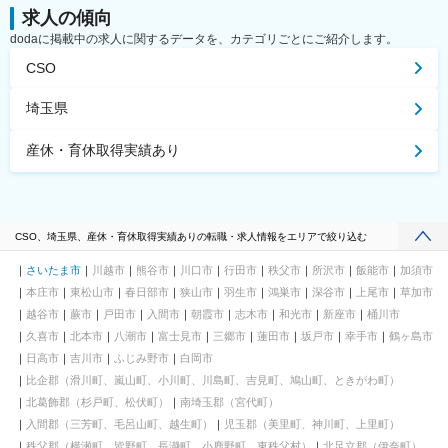
求人の傾向
dodaに掲載中の求人に関するデータを、カテゴリごとにご紹介します。
CSO
埼玉県
産休・育休取得実績あり
CSO、埼玉県、産休・育休取得実績ありの転職・求人情報をエリアで絞り込む
さいたま市
川越市
熊谷市
川口市
行田市
秩父市
所沢市
飯能市
加須市
本庄市
東松山市
春日部市
狭山市
羽生市
鴻巣市
深谷市
上尾市
草加市
越谷市
蕨市
戸田市
入間市
朝霞市
志木市
和光市
新座市
桶川市
久喜市
北本市
八潮市
富士見市
三郷市
蓮田市
坂戸市
幸手市
鶴ヶ島市
日高市
吉川市
ふじみ野市
白岡市
比企郡（滑川町、嵐山町、小川町、川島町、吉見町、鳩山町、ときがわ町）
北葛飾郡（杉戸町、松伏町）
南埼玉郡（宮代町）
入間郡（三芳町、毛呂山町、越生町）
児玉郡（美里町、神川町、上里町）
秩父郡（横瀬町、皆野町、長瀞町、小鹿野町、東秩父村）
北足立郡（伊奈町）