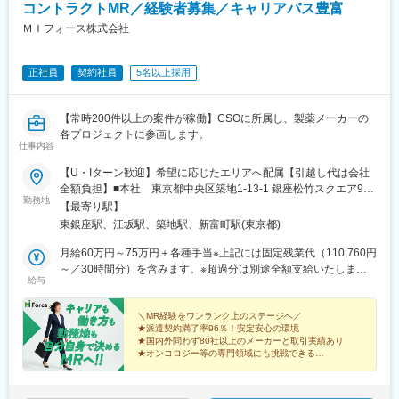
新薬案件を中心にプロジェクトが豊富にあり、成長機会が広がり
コントラクトMR／経験者募集／キャリアパス豊富
ます。
ＭＩフォース株式会社
■豊富なキャリアパス
がんや希少疾患の医薬品担当など専門性を深めるキャリアや、マ
正社員
契約社員
5名以上採用
ネジメント・人材育成など多様なキャリアパスが可能。実際に社
内でキャリアチェンジして活躍している社員も多数います。
【常時200件以上の案件が稼働】CSOに所属し、製薬メーカーの
変更の範囲：会社の定める業務
各プロジェクトに参画します。
仕事内容
【U・Iターン歓迎】希望に応じたエリアへ配属【引越し代は会社
全額負担】■本社 東京都中央区築地1-13-1 銀座松竹スクエア9F■
勤務地
勤務エリア：（1）北海道：北海道（2）東北：青森・秋田・岩
【最寄り駅】
手・山形・宮城・福島（3）関東：東京・神奈川・千葉・埼玉・茨
東銀座駅、江坂駅、築地駅、新富町駅(東京都)
城・栃木・群馬（4）甲信越：新潟・長野・山梨（5）東海：愛
知・岐阜・三重・静岡（6）北陸：富山・石川・福井（7）近畿：
月給60万円～75万円＋各種手当※上記には固定残業代（110,760円
大阪・京都・滋賀・奈良・和歌山・兵庫（8）中国：岡山・広島・
～／30時間分）を含みます。※超過分は別途全額支給いたしま
給与
山口・島根・鳥取（9）四国：香川・徳島・高知・愛媛（10）九
す。＼社員の年収例／ 800万円／36歳（入社3年） 860万円／42
州：福岡・大分・宮崎・鹿児島・熊本・佐賀・長崎・沖縄※勤務地
歳（入社4年） 920万円／45歳（入社6年） ※諸手当含む
限定～全国転勤（規定あり）の選択可能※配属エリアは希望に応じ
＼MR経験をワンランク上のステージへ／
★派遣契約満了率96％！安定安心の環境
ます。希望範囲外への転勤はありません。※変更の範囲：会社の定
★国内外問わず80社以上のメーカーと取引実績あり
める事業所（リモートワーク含む）
★オンコロジー等の専門領域にも挑戦できる
★直行直帰・リモートも選択可能
★本社勤務や採用・育成など多彩なキャリアパス