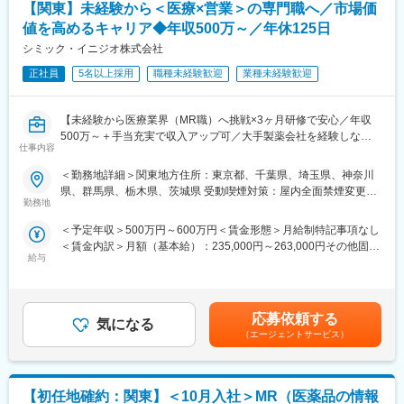
【関東】未経験から＜医療×営業＞の専門職へ／市場価
◎MR（医薬情報担当者）
医師や薬剤師、看護師など医療従事者に医薬品の効果や副作用な
値を高めるキャリア◆年収500万～／年休125日
どの情報提供や情報収集を行います。患者さんのQOL改善に向
シミック・イニジオ株式会社
け、日々最新情報を学習し医療の一旦を担う専門性の高い活動が
できます。
正社員
5名以上採用
職種未経験歓迎
業種未経験歓迎
■入社後の流れ：
【未経験から医療業界（MR職）へ挑戦×3ヶ月研修で安心／年収
入社後は導入研修を受講。アサイン先企業の研修などフォロー体
500万～＋手当充実で収入アップ可／大手製薬会社を経験しなが
制は万全で、医療機器営業に必要な製品知識や業界の知識は入社
仕事内容
ら成長／異業種出身者が活躍】
後に習得することができます。
＜勤務地詳細＞関東地方住所：東京都、千葉県、埼玉県、神奈川
＜入社月について＞
■ＭＩフォースの魅力：
県、群馬県、栃木県、茨城県 受動喫煙対策：屋内全面禁煙変更の
この求人は10月1日入社の求人となります
◎PMによる安心のフォロー体制
勤務地
範囲：会社の定める事業所
※入社後は合同研修からスタート
社員の活動を、経験と知識を豊富に持つプロジェクトマネージャ
＜予定年収＞500万円～600万円＜賃金形態＞月給制特記事項なし
入社月が決まっているため同期も多く安心してスタート可能
ーがきめ細やかにフォローしますので、いつでも自信を持って営
＜賃金内訳＞月額（基本給）：235,000円～263,000円その他固定
業活動が行えます。
給与
手当/月：36,000円～43,000円＜月給＞271,000円～306,000円＜
＜MR（医薬情報担当者）とは＞
◎多彩なキャリアパス
昇給有無＞有＜残業手当＞無＜給与補足＞■上記年収には、社宅
医師や薬剤師に対して薬の情報を伝え、患者様へより良い治療を
多数のメーカー様との取引があるからこそ多様な経験を積むこと
(当社負担分)と日当が含まれます。■社用車貸与と共にガソリン代
届けるためのサポートをする医療業界の専門営業職です。
ができ、PMとして顧客や医師とレベルの高い関係を築くことも、
を全額支給 ■賞与年2回（昨年度実績4.2ヶ月）、報酬改定年1回■
具体的には、「どんな病気に効くか（効果）／副作用や注意点／
本社で事業企画や採用、社員の育成などに関わることも可能で
応募依頼する
気になる
全国勤務が可能な方は、50万円の一時金を支給(3ヶ月の試用期間
品質に問題はないか」をわかりやすく伝えます
す。複数のプロジェクトを経験し、新たなキャリアに挑戦してい
（エージェントサービス）
後の翌月給与で支給)賃金はあくまでも目安の金額であり、選考を
自分が関わった薬が患者様の治療につながり、感謝されるやりが
くことを期待しています。
通じて上下する可能性があります。月給(月額)は固定手当を含めた
いのある仕事です
表記です。
■勤務地：
【初任地確約：関東】＜10月入社＞MR（医薬品の情報
＼求人のポイント／
（1）北海道：北海道