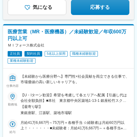
気になる
応募する
医療営業（MR・医療機器）／未経験歓迎／年収600万
円以上可
ＭＩフォース株式会社
正社員
契約社員
5名以上採用
職種未経験歓迎
業種未経験歓迎
【未経験から医療分野へ】専門性×社会貢献を両立できる仕事で、
市場価値の高い新しいキャリアを。
仕事内容
【U・Iターン歓迎】希望を考慮して各エリアへ配属【引越し代は
会社全額負担】■本社 東京都中央区築地1-13-1 銀座松竹スクエ
勤務地
ア9F■勤務エリア：（1）北海道：北海道（2）東北：青森・秋
【最寄り駅】
田・岩手・山形・宮城・福島（3）関東：東京・神奈川・千葉・埼
東銀座駅、江坂駅、築地市場駅
玉・茨城・栃木・群馬（4）甲信越：新潟・長野・山梨（5）東
海：愛知・岐阜・三重・静岡（6）北陸：富山・石川・福井（7）
月給41万6,667円～75万円＋各種手当 ☆経験者は月給60万円以
近畿：大阪・京都・滋賀・奈良・和歌山・兵庫（8）中国：岡山・
上！・・・・・・■未経験者：月給41万6,667円～＋各種手当※上
給与
広島・山口・島根・鳥取（9）四国：香川・徳島・高知・愛媛
記には固定残業代（7万9,114円～／30時間分）を含みます。※超