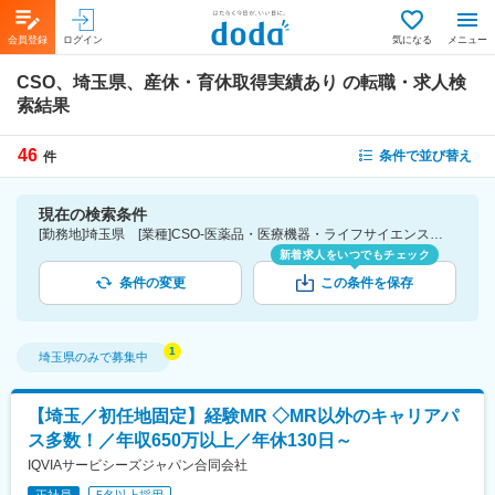
会員登録
ログイン
気になる
メニュー
CSO、埼玉県、産休・育休取得実績あり
の転職・求人検
索結果
46
条件で並び替え
件
現在の検索条件
[勤務地]埼玉県 [業種]CSO-医薬品・医療機器・ライフサイエンス・医療系サービス [詳細条件](休日・働き方)産休・育休取得実績あり
新着求人をいつでもチェック
条件の変更
この条件を保存
埼玉県
のみで募集中
【埼玉／初任地固定】経験MR ◇MR以外のキャリアパ
ス多数！／年収650万以上／年休130日～
IQVIAサービシーズジャパン合同会社