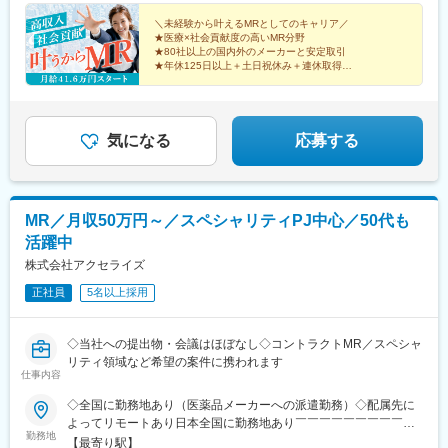
（10）九州：福岡・大分・宮崎・鹿児島・熊本・佐賀・長崎・沖
過分は別途全額支給いたします。◎手当を含めれば初年度から年
縄※勤務地限定～全国転勤（規定あり）の選択可能※配属エリアは
収600万円以上も可能！・・・・・・■経験者：月給60万円～75万
＼未経験から叶えるMRとしてのキャリア／
★医療×社会貢献度の高いMR分野
希望を考慮して決定いたします。希望範囲外への転勤はありませ
円＋各種手当※上記には固定残業代（11万760円～／30時間分）を
★80社以上の国内外のメーカーと安定取引
ん。※変更の範囲：会社の定める事業所（リモートワーク含む）
含みます。※超過分は別途全額支給いたします。＜年収例＞◎初年
★年休125日以上＋土日祝休み＋連休取得OK
度年収は700万円以上！◎最大年収900万円以上も目指せる
★eラーニング・資格取得支援など研修充実
★初年度年収600万以上も可
♪・・・・・・＼社員の年収例／ 800万円／36歳（入社3年） 860
万円／42歳（入社4年） 920万円／45歳（入社6年） ※諸手当含む
気になる
応募する
MR／月収50万円～／スペシャリティPJ中心／50代も
活躍中
株式会社アクセライズ
正社員
5名以上採用
◇当社への提出物・会議はほぼなし◇コントラクトMR／スペシャ
リティ領域など希望の案件に携われます
仕事内容
◇全国に勤務地あり（医薬品メーカーへの派遣勤務）◇配属先に
よってリモートあり日本全国に勤務地あり￣￣￣￣￣￣￣￣￣￣
勤務地
北海道から沖縄県まで…日本全国に勤務地があります。配属先に
【最寄り駅】