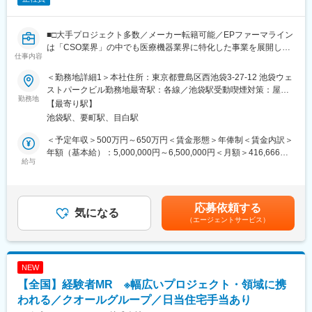
■明確な評価制度：
自身の成果や頑張りが客観的に評価され、年収に反映されます。
また、在籍年数が増えると永年勤続報奨金や四半期一時金などの
■□大手プロジェクト多数／メーカー転籍可能／EPファーマライン
手当もアップします。つまり、やりがいや努力がきちんと報われ
は「CSO業界」の中でも医療機器業界に特化した事業を展開して
仕事内容
る報酬制度になっています。
いる、国内でも数少ない大手企業です！■□
＜勤務地詳細1＞本社住所：東京都豊島区西池袋3-27-12 池袋ウェ
【キャリアパス】
■募集概要：
ストパークビル勤務地最寄駅：各線／池袋駅受動喫煙対策：屋内
入社後は希望や経験に応じたプロジェクトに配属します。メーカ
EPファーマラインは「CSO業界」の中でも医療機器業界に特化し
勤務地
全面禁煙＜勤務地詳細2＞全国勤務(希望勤務地考慮)住所：全国に
【最寄り駅】
ーからオファーを受けた場合、メーカーに転籍することも可能で
た事業を展開している、国内でも数少ない大手企業です！現在医
営業所がございます。配属先は入社後に確定します。希望勤務地
池袋駅、要町駅、目白駅
す。オファーや延長依頼があったとしても、別のプロジェクトに
療業界での営業経験をお持ちの方を対象に、医療機器の営業担当
がある場合はご相談ください。 受動喫煙対策：その他（顧客先に
チャレンジしたい場合は断ることもできます。また、定期的な面
を募集しております。
より異なります。）変更の範囲：会社の定める事業所
＜予定年収＞500万円～650万円＜賃金形態＞年俸制＜賃金内訳＞
談を通じて、その時々に応じたプロジェクトを提示するなどフレ
当社では大手メーカーの案件を数多く保有しており、カテーテ
年額（基本給）：5,000,000円～6,500,000円＜月額＞416,666円
キシブルにキャリアが形成できます。その他、本社部門（マネー
ル、検査機器、電子カルテ、中には医療系Saas製品など幅広いア
給与
～541,666円（12分割）＜昇給有無＞有＜残業手当＞有賃金はあ
ジャー、研修部門など）への道もあります。
サイン先の中から面談を積み重ね、あなたの希望するキャリアや
くまでも目安の金額であり、選考を通じて上下する可能性があり
働き方、勤務場所に最も適したご提案をさせていただきます！
ます。月給(月額)は固定手当を含めた表記です。
【業務内容】
医療業界内でのキャリアアップを考えている方、メーカーへの転
応募依頼する
大手製薬会社などを中心としたクライアントのプロジェクトへの
職を視野に入れている方等、全力でサポートいたしますので是非
気になる
配属です。担当エリアの医療機関（開業医、病院）を訪問して、
（エージェントサービス）
ご応募ください！
医師、薬剤師に課題解決するための医薬品情報を提供、副作用情
※未経験の方も募集を行っておりますので、お気軽にご相談くださ
報の収集を行っていただきます。
い
NEW
《具体的には...》
【EPファーマラインでキャリアを築くメリット】
【全国】経験者MR ※幅広いプロジェクト・領域に携
■新薬のプロモーション
■優良案件多数／メーカー転籍を支援
■長期収載品の市場拡大
他社では見かけないような大手メーカーの案件や最先端製品の案
われる／クオールグループ／日当住宅手当あり
■ジェネリック医薬品のプロモーション
件を保有しています。また原則、将来的にクライアント先への転