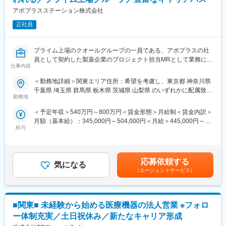
アポプラスステーション株式会社
＜MRとは＞
医薬品販売に際し、医師への医薬品の効果、効能、副作用を情報
正社員
提供がミッションです。
医薬品は「どの成分に、どのような効果があって、誰に使うと良
プライム上場のクオールグループの一員である、アポプラスの社
いのか」などの情報が付加されて、初めて効果的に使うことがで
員として契約した製薬企業のプロジェクト担当MRとして業務に従
きます。医師への適切な医薬品情報の提供を通じて、患者さんの
仕事内容
事していただきます。内資・外資の新薬メーカー、ジェネリック
治療、地域医療課題に貢献することができます。
メーカーなどプロジェクトは多岐に渡りますので、今までの経験
＜勤務地詳細＞関東エリア住所：希望を考慮し、東京都 神奈川県
を活かせる環境が整っています。
■安心の研修体制：
千葉県 埼玉県 群馬県 栃木県 茨城県 山梨県 のいずれかに配属致し
■営業スタイル：担当エリアの医療機関（開業医、病院）を訪問し
・入社から3か月間：座学研修（導入教育）のみ
勤務地
ます。受動喫煙対策：屋内全面禁煙変更の範囲：会社の定める事
て、医師、薬剤師に課題解決するための医薬品情報を提供、副作
└医薬品や医療業界、営業方法についての知識を身につけます。
業所（リモートワーク含む）
＜予定年収＞540万円～800万円＜賃金形態＞月給制＜賃金内訳＞
用情報を収集を行っていただきます。
・導入教育終了後は、Web講義、e-Learning、集合研修を組み合
月額（基本給）：345,000円～504,000円＜月給＞445,000円～
・新薬のプロモーション
わせて行う、MR認定試験に100％を担保する対策講座がありま
給与
654,000円（一律手当を含む）＜昇給有無＞有＜残業手当＞有＜
・長期収載品の市場拡大
す。
給与補足＞※別途営業日当有（年間約40万円／1日2000円／4時間
・ジェネリック医薬品のプロモーション
★MR認定試験の合格率は9割以上！
以上外勤の場合）※能力・前給などを考慮し、規定により決定しま
※1プロジェクトを約2年程度担当します。
・現場配属後も、担当SVと月1回以上の面談を設けており、成果
す。※その他の手当は「待遇・福利厚生」欄をご参照ください。昇
※プロジェクトマネージャー、スーパーバイザー(SV)より、日々の
を出すためのフォロー体制を整えております。
応募依頼する
気になる
給：年1回★頑張りに応じて年収UP★赴任先の評価次第で大幅に
活動についてフォローを受けられる環境です。全国にSVを配置
★入社同期がいるため、一緒に頑張れる環境です！専門性の高い
（エージェントサービス）
年収をUPできます。（年2回業績給改定）賃金はあくまでも目安
し、素早くフォローができる体制をとっています。
営業職が目指せます。
の金額であり、選考を通じて上下する可能性があります。月給(月
■キャリアパス：コントラクトMRとしての働き方以外にも、スキ
額)は固定手当を含めた表記です。
ルアップを図りプロジェクトマネージャー等のマネジメント業
■長く働ける◎働きやすい環境：
■関東■ 未経験から始める医療機器の法人営業 ※フォロ
務、あるいは本社スタッフとしてMR経験を活かした業務に就くな
・土日祝休／年間休日122日
どのキャリアパスもございます。
・長期休暇が取りやすい！（連続休暇の取得を奨励しています）
ー体制充実／土日祝休み／新たなキャリア形成
■特徴：
・有給取得率：70％以上