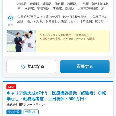
ついては希望を最大限に考慮して決定！U・Iターン就職も大歓迎
札幌駅、青森駅、盛岡駅、仙台駅、秋田駅、山形駅、福島駅(福島
です。
県)、水戸駅、宇都宮駅、前橋駅、高崎駅、大宮駅(埼玉県)、浦和
駅、千葉駅、東海神駅、新宿三丁目駅、東京駅、日本橋駅(東京
◇月給50万円以上＋賞与年2回（昨年度3.5カ月分）＋各種手当※
都)、横浜駅、京急川崎駅、新潟駅、富山駅、金沢駅、福井駅、甲
経験・能力・スキルを考慮し、決定します。【年収例】860万円
府駅、長野駅、岐阜駅、静岡駅、名古屋駅、津駅、大津駅、京都
給与
／42歳（月給64万円+賞与）830万円／35歳（月給61万円+賞与）
駅、大阪駅、神戸駅(兵庫県)、奈良駅、和歌山駅、鳥取駅、松江
700万円／30歳（月給51万円+賞与）
駅、岡山駅、広島駅、山口駅(山口県)、徳島駅、高松駅(香川県)、
＼スペシャリティ領域多数・二重業務なし／
松山駅(愛媛県)、高知駅、博多駅、佐賀駅、長崎駅(長崎県)、熊本
小規模だから実現できた“MRファースト”な環境
駅、大分駅、宮崎駅、鹿児島中央駅前駅、さっぽろ駅、仙台駅(地
下鉄)、曽根田駅、宇都宮駅東口駅、中央前橋駅、京成千葉駅、船
橋駅、新宿駅(東京メトロ)、二重橋前駅、三越前駅、新高島駅、川
崎駅、七ツ屋駅、福井駅(福井県)、名鉄岐阜駅、新静岡駅、名鉄名
古屋駅、上栄町駅、西梅田駅、ハーバーランド駅、田中口駅、岡
山駅前駅、高松築港駅、ＪＲ松山駅前駅、高知駅前駅、祇園駅(福
気になる
応募する
岡県)、長崎駅前駅、熊本駅前駅、高見橋駅、北１２条駅、あおば
通駅、東宿郷駅、栄町駅(千葉県)、京成船橋駅、新宿駅、大手町駅
(東京都)、茅場町駅、高島町駅、電鉄富山駅、福井城址大名町駅、
日吉町駅、大阪梅田駅(阪神線)、高速神戸駅、西川緑道公園駅、猿
NEW
猴橋町駅、大手町駅(愛媛県)、高知橋駅、五島町駅、二本木口駅、
鹿児島中央駅
キャリア集大成が叶う！医療機器営業（経験者）◇転
勤なし・勤務地考慮・土日祝休・500万円～
株式会社EPファーマライン
契約社員
転勤なし