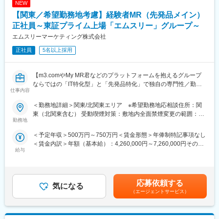
NEW
ており、プロジェクト終了の数か月前から面談を実施しているた
め、隙間なくアサインすることができますのでMRの成長機会を奪
【関東／希望勤務地考慮】経験者MR（先発品メイン）
＜頑張りは適切に評価＞
うことは決してございません。適切なフォローが顧客である製薬
成果に応じた評価制度が整っており、頑張り次第で大幅な年収UP
正社員～東証プライム上場「エムスリー」グループ～
企業からの満足にもつながり、業界内でも評価されています。
も目指せます。
エムスリーマーケティング株式会社
■親身なフォロー体制とキャリアを築ける評価制度
CSOは本部のバックアップ体制が何より重要です。1人のプロジ
■福利厚生（転勤を伴う場合）：
正社員
5名以上採用
ェクトマネージャーが管理するMRは約20名程度であり、相談事
＜社宅制度（法人契約）＞
があればいつでも連絡できる距離感です。一カ月に一度の面談も
・家賃：一部会社負担
実施しており、日々の業務だけでなく中長期的な視点での相談も
【m3.comやMy MR君などのプラットフォームを抱えるグループ
・住居契約初期経費：会社負担（上限設定あり）
可能です。また、クライアント・社内評価に基いた明確な評価制
ならではの「IT特化型」と「先発品特化」で独自の専門性／勤務
・入居時の引越し費用：会社負担（会社指定業者）
仕事内容
度により、キャリアや年収アップに向けた目標を定めやすい環境
地は原則ブロックごとの配属が可能】
です。
製薬企業向けのマーケティング／販促事業を展開する当社にて、
＜勤務地詳細＞関東/北関東エリア ※希望勤務地応相談住所：関
■大手製薬企業でも採用～「現場力」を養うための充実した教育体
MRを募集致します。
変更の範囲：会社の定める業務
東（北関東含む） 受動喫煙対策：敷地内全面禁煙変更の範囲：会
制と研修コンテンツ～
勤務地
社の定める事業所（リモートワーク含む）
特定の製剤を持たないCSOだからこそ、当社の教育サポートは単
【仕事内容】
＜予定年収＞500万円～750万円＜賃金形態＞年俸制特記事項なし
なる知識の提供だけでなく、MRとしての現場力を培うことに比重
入社後、クライアントである製薬企業でのMR活動に従事いただき
＜賃金内訳＞年額（基本給）：4,260,000円～7,260,000円その他
を置いております。
ます。
給与
固定手当/月：20,000円＜月額＞375,000円～625,000円（12分
オンコロジー領域等の知識を提供するe-learningはもちろん、専門
医療施設を訪問し、ドクターを始め医療従事者に対して医薬品の
割）＜昇給有無＞有＜残業手当＞有＜給与補足＞＜中途入社年収
領域のKOLへの営業ロールプレイングの機会もあり、生き残るMR
品質・有効性・安全性などに関する情報の提供、収集、伝達を主
例＞・30歳前半：トータル820万円（年俸＋MR手当＋手当＋社
としての営業スキルを身に着けることが可能です。
に行っていただきます。
宅）・30代後半：トータル860万円（年俸＋MR手当＋手当＋社
当社の研修内容は大手製薬企業所属MR教育にも使用されておりま
応募依頼する
気になる
宅）・40歳前半：トータル890万円（年俸＋MR手当＋手当＋社宅
す。
【教育研修】
（エージェントサービス）
＋単身赴任手当）※車両、iPad、PC/携帯貸与 （プロジェクトによ
製品教育、継続研修はもちろんのこと、オンコロジー領域専門研
る）賃金はあくまでも目安の金額であり、選考を通じて上下する
修、ハイブリッドMR研修、
可能性があります。月給(月額)は固定手当を含めた表記です。
ビジネススキル研修、IT研修（エクセル、ｍｙMR君）等特徴的な