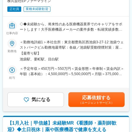
株式会社EPファーマライン
(1)充実した教育体制：
・製品研修（約2週間～2ヶ月、プロジェクトによる）：入社オリ
正社員
業種未経験歓迎
■福利厚生（転勤を伴う場合）：
エンテーション後に配属先プロジェクトの製薬メーカーにて製品
＜社宅制度（法人契約）＞
研修を受けていただきます。
・家賃：一部会社負担
◇◆未経験から、将来性のある医療機器業界でのキャリアをサポ
・継続教育：APS COLLEGEという当社オリジナルの教育システ
・住居契約初期経費：会社負担（上限設定あり）
ートします！大手医療機器メーカーの案件多数・転籍実績多数
ムがございます。まず、G（ジェネラル）MRとして基礎を身に着
・入居時の引越し費用：会社負担（会社指定業者）
仕事内容
◇◆
けていただき、専門領域を磨いていただいたりビジネスコースに
て「医療経営士」の取得を目指していただくことも可能です。
変更の範囲：会社の定める業務
＜勤務地詳細1＞本社住所：東京都豊島区西池袋3-27-12 池袋ウェ
【はじめに／CSOとは】
(2)プロジェクトマネジメント体制：プロジェクトマネージャー、
ストパークビル勤務地最寄駅：各線／池袋駅受動喫煙対策：屋内
EPファーマラインは「CSO業界」の中でも医療機器業界に特化し
スーパーバイザーが日々の活動をフォローします。定期的な連絡
勤務地
全面禁煙＜勤務地詳細2＞関東エリア住所：東京都等、関東エリア
【最寄り駅】
た事業を展開している、国内でも数少ない大手企業です！CSO事
や面談のほか、必要に応じて素早くバックアップに入るなど、MR
への配属予定となります。 受動喫煙対策：屋内全面禁煙変更の範
池袋駅、要町駅、目白駅
業とは、クライアントである国内の医療機器メーカーの営業機能
として結果を出せるように万全のサポート体制を整えています。
囲：会社の定める事業所
を一部EPファーマラインにて代行するサービスのことで、今回の
(3)豊富なプロジェクト数、50社を超える多数の取引メーカー：同
＜予定年収＞450万円～550万円＜賃金形態＞年俸制＜賃金内訳＞
募集ではEPファーマラインの正社員として入社いただき、提携し
業他社と比較しても、多くのプロジェクト数があり、様々なご経
年額（基本給）：4,500,000円～5,500,000円＜月額＞375,000円
ている医療機器メーカーの元で営業活動を行っていただきます。
験を活かしていただくことが可能です。20代～60代までの幅広い
給与
～458,333円（12分割）＜昇給有無＞有＜残業手当＞有賃金はあ
年代のMRの方が活躍されています。
くまでも目安の金額であり、選考を通じて上下する可能性があり
【業務内容】
■中途入社社員の年収例
ます。月給(月額)は固定手当を含めた表記です。
病院の医師や看護師、臨床工学技士などの医療従事者対し、情報
・入社3年目（MR経験者）28歳：642万（月給＋日当＋住宅手
応募依頼する
提供と提案営業を担当頂きます！基本的には既存顧客向けのルー
当）
気になる
（エージェントサービス）
ト営業がメイン(一部新規あり)で、直行直帰の勤務が多く、自身で
・入社5年目（MR経験者）33歳：712万（月給＋日当＋住宅手
スケジュール管理が可能なため、メリハリがある働き方ができま
当）
す。
多くの方が未経験からキャリアチェンジをされておりますが、医
変更の範囲：会社の定める業務
【1月入社｜甲信越】未経験MR《看護師・薬剤師歓
療機器の使用方法の提案から、治療現場でのサポートまで、一貫
迎》◆土日祝休｜薬や医療機器で健康を支える
して医療現場に携わることができ、非常に社会貢献性を感じられ