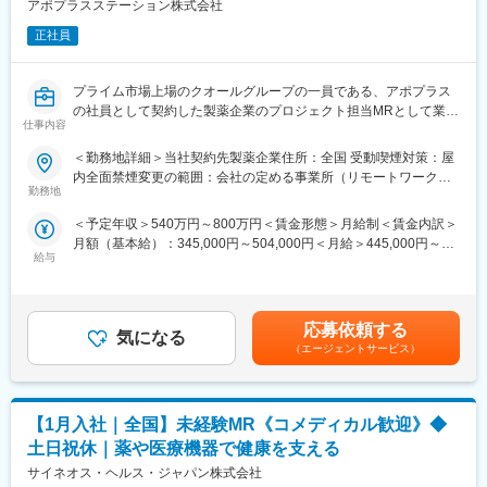
アポプラスステーション株式会社
※プロジェクトの状況によっては、選考保留（ご紹介できるプロジ
籍も視野に入れた内容で案件を受注しています。(＝将来的に医療
ェクトが出るまで保留）となる場合もございますのであらかじめ
正社員
機器メーカーの正規社員としての勤務が可能) これを可能にして
ご認識の程よろしくお願いします※
いる背景としては、比較的少数規模を保って運営を行っているか
らこそマネージャーの目が行き届く環境を整えることができ、顧
プライム市場上場のクオールグループの一員である、アポプラス
変更の範囲：会社の定める業務
客からの信頼が厚いためです。
の社員として契約した製薬企業のプロジェクト担当MRとして業務
仕事内容
に従事していただきます。内資・外資の新薬メーカー、ジェネリ
■入社後も強力なバックアップが受けられます！
ックメーカーなどプロジェクトは多岐に渡りますので、今までの
CSOは本部のバックアップ体制が何より重要です。1人のプロジ
＜勤務地詳細＞当社契約先製薬企業住所：全国 受動喫煙対策：屋
経験を活かせる環境が整っています。
ェクトマネージャーが管理する営業は約20名程度であり、相談事
内全面禁煙変更の範囲：会社の定める事業所（リモートワーク含
■営業スタイル：担当エリアの医療機関（開業医、病院）を訪問し
勤務地
があればいつでも連絡できる距離感です。1～2カ月に一度の面談
む）
て、医師、薬剤師に課題解決するための医薬品情報を提供、副作
も実施しており、日々の業務だけでなく中長期的な視点での相談
＜予定年収＞540万円～800万円＜賃金形態＞月給制＜賃金内訳＞
用情報を収集を行っていただきます。
も可能です。また、クライアント・社内評価に基いた明確な評価
月額（基本給）：345,000円～504,000円＜月給＞445,000円～
・新薬のプロモーション
制度により、キャリアや年収アップに向けた目標を定めやすい環
給与
654,000円（一律手当を含む）＜昇給有無＞有＜残業手当＞有＜
・長期収載品の市場拡大
境です。
給与補足＞※別途営業日当有（年間約40万円／1日2000円／4時間
・ジェネリック医薬品のプロモーション
以上外勤の場合）※能力・前給などを考慮し、規定により決定しま
※1プロジェクトを約2年程度担当します。
■基本的に稼働率は100%：常時、待機期間が発生することが無い
す。※その他の手当は「待遇・福利厚生」欄をご参照ください。昇
※プロジェクトマネージャー、スーパーバイザー(SV)より、日々の
応募依頼する
よう隙間なくアサインをしています。これも比較的少数規模に抑
気になる
給：年1回★頑張りに応じて年収UP★赴任先の評価次第で大幅に
活動についてフォローを受けられる環境です。全国にSVを配置
えて運営を行っているからこそ実現ができていることであり、強
（エージェントサービス）
年収をUPできます。（年2回業績給改定）賃金はあくまでも目安
し、素早くフォローができる体制をとっています。
みの部分です。
の金額であり、選考を通じて上下する可能性があります。月給(月
■組織：約600名のコントラクトMRが在籍しています。社長をは
額)は固定手当を含めた表記です。
じめ、役員クラスが元MR出身のためMRのキャリアや育成、長期
変更の範囲：会社の定める業務
【1月入社｜全国】未経験MR《コメディカル歓迎》◆
就業について力を入れている企業です。
■特徴：
土日祝休｜薬や医療機器で健康を支える
(1)充実した教育体制：
サイネオス・ヘルス・ジャパン株式会社
・製品研修（約2週間～2ヶ月、プロジェクトによる）：入社オリ