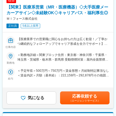
NEW
【関東】医療系営業（MR・医療機器）◇大手医療メー
カーアサイン◇未経験OK◇キャリアパス・福利厚生◎
ＭＩフォース株式会社
正社員
5名以上採用
【医療業界での営業職に関心をお持ちの方は広く歓迎！／丁寧か
つ継続的なフォローアップでキャリア形成を全力でサポート】
仕事内容
■業務内容：
＜勤務地詳細＞関東ブロック住所：東京都・神奈川県・千葉県・
医療系総合職として製薬メーカーや医療機器メーカー等業務を委
埼玉県・茨城県・栃木県・群馬県 受動喫煙対策：屋内全面禁煙変
託する「CSO」に所属し、プロジェクトごとに複数のメーカーで
勤務地
更の範囲：会社の定める事業所（リモートワーク含む）
勤務いただきます。今回は大手医療機器メーカー様へのプロジェ
＜予定年収＞500万円～750万円＜賃金形態＞月給制特記事項なし
クトへアサイン予定です。グローバルトップメーカーなど様々な
＜賃金内訳＞月額（基本給）：222,159円～292,878円その他固定
PJTに携わる事が出来ます。
給与
手当/月：68,750円～95,000円固定残業手当/月：84,091円～
112,122円（固定残業時間30時間0分/月）超過した時間外労働の
■医療機器営業・MR：
残業手当は追加支給＜月給＞375,000円～500,000円（一律手当を
ご本人の希望やお人柄を見て活躍できる場を提供いたします。
含む）＜昇給有無＞有＜残業手当＞有＜給与補足＞業績に応じて
◎医療機器営業
応募依頼する
気になる
インセンティブあり賃金はあくまでも目安の金額であり、選考を
医師や医療機器を扱う医療従事者に医療機器の情報提供や販売を
（エージェントサービス）
通じて上下する可能性があります。月給(月額)は固定手当を含めた
行います。販売だけでなく、実際使用する際のトレーニングサポ
表記です。
ートやアフターフォローまで手掛けることが特徴で、医療の現場
を実感できる活動ができます。