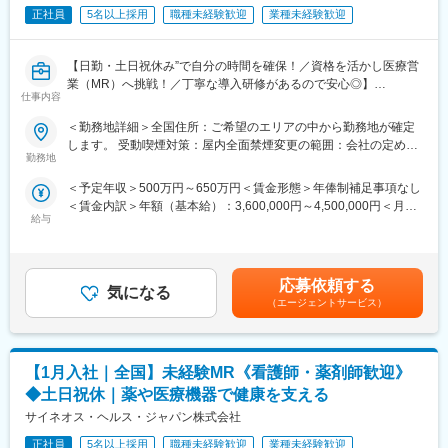
エンテーション後に配属先プロジェクトの製薬メーカーにて製品
正社員
5名以上採用
職種未経験歓迎
業種未経験歓迎
研修を受けていただきます。
・継続教育：入社時に配属先の製薬会社で行なわれますが、その
【日勤・土日祝休み”で自分の時間を確保！／資格を活かし医療営
他、横断研修、eラーニングの研修等も受けることが可能です。
業（MR）へ挑戦！／丁寧な導入研修があるので安心◎】
・オンコロジー専門MR育成プログラム、IBD専門育成プログラ
仕事内容
ム、CNS専門育成プログラムなどがあり、専門領域MRの育成も
《資格と想いがあれば活躍できる！》
しています。
＜勤務地詳細＞全国住所：ご希望のエリアの中から勤務地が確定
「誰かのためになる仕事がしたい」「社会貢献につながる仕事を
(2)プロジェクトマネジメント体制：プロジェクトマネージャー、
します。 受動喫煙対策：屋内全面禁煙変更の範囲：会社の定める
したい」という想いがあればOK！当社には、臨床経験を活かして
スーパーバイザーが日々の活動をフォローします。定期的な連絡
勤務地
事業所
医療営業にチャレンジし活躍しているメンバーが多数在籍してい
や面談のほか、必要に応じて素早くバックアップに入るなど、MR
＜予定年収＞500万円～650万円＜賃金形態＞年俸制補足事項なし
ます。
として結果を出せるように万全のサポート体制を整えています。
＜賃金内訳＞年額（基本給）：3,600,000円～4,500,000円＜月額
これまでの経験を活かして新たなフィールドで活躍したい方を歓
(3)豊富なプロジェクト数、50社を超える多数の取引メーカー：同
給与
＞300,000円～375,000円（12分割）＜昇給有無＞有＜残業手当＞
迎いたします。
業他社と比較しても、多くのプロジェクト数があり、様々なご経
有＜給与補足＞同社は年俸制になります。別途以下のような手当
験を活かしていただくことが可能です。20代～60代までの幅広い
があります。・プロジェクト賞与：会社及び個人業績により変
《おススメポイント》
年代のMRの方が活躍されています。
動・四半期一時金：10万円（四半期に1回、10万円程度支給）※た
■夜勤なし！日勤・土日祝休みで働き方改善・ワークライフバラン
■中途入社社員の年収例：
応募依頼する
気になる
だし支給条件有。他、永続勤務報奨金（3年勤務5万円支給、5年
スの両立が叶う！
・入社3年目（MR経験者）28歳：642万（月給＋日当＋住宅手
（エージェントサービス）
勤務10万円…）ございます。賃金はあくまでも目安の金額であ
■明確な評価制度あり！自身の成果や頑張りが客観的に評価され、
当）
り、選考を通じて上下する可能性があります。月給(月額)は固定手
年収に反映されます。また、在籍年数が増えると永年勤続報奨金
・入社5年目（MR経験者）33歳：712万（月給＋日当＋住宅手
当を含めた表記です。
や四半期一時金などの手当もアップします。つまり、やりがいや
当）
【1月入社｜全国】未経験MR《看護師・薬剤師歓迎》
努力がきちんと報われる報酬制度になっています。
変更の範囲：会社の定める業務
◆土日祝休｜薬や医療機器で健康を支える
《丁寧な研修・支援体制で成長を応援！》
サイネオス・ヘルス・ジャパン株式会社
入社後は2カ月間の研修制度がありますので、未経験の方も安心し
てご応募ください！同期社員と一緒に集中的に研修を行い、その
正社員
5名以上採用
職種未経験歓迎
業種未経験歓迎