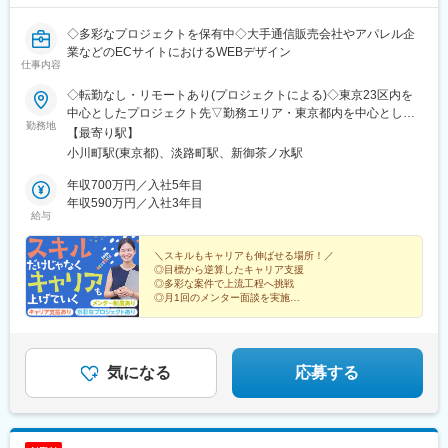
（２）豊富なキャリアップの機会があります： MRとして専門性
を磨き、管理職を目指していただく方も多くございますし、社内
◇多彩なプロジェクトを保有中◇大手通信販売会社やアパレル企
公募制度も充実しておりますので、IQVIAが展開している他の事業
業などのECサイトにおけるWEBデザイン
部への異動も可能です。
仕事内容
※病院の経営コンサル、医薬品メーカーのマーケティング支援、人
事担当者などの管理部門など
◇転勤なし・リモートあり(プロジェクトによる)◇東京23区内を
（３）手厚い研修体制でスキルアップができます：製品研修、ス
中心としたプロジェクト先▽勤務エリア・東京都内を中心とした
キル研修、学術研修と、国内最大手だからこそ仕事に必要な知識
勤務地
一都三県・東京23区内のプロジェクトが中心・プロジェクトによ
【最寄り駅】
やスキルをしっかりと身に付けられる研修制度があります。MRと
りリモートワークあり・千葉、埼玉、神奈川にも案件あり。強制
小川町駅(東京都)、淡路町駅、新御茶ノ水駅
してのスキルのみならず、データ分析、マーケティングなど多角
はなし。■東京本社／東京都千代田区神田小川町1-5-1 神田御幸ビ
的にヘルスケアのプロフェッショナル人材を育成する研修制度を
ル8F
年収700万円／入社5年目
整備しています。
年収590万円／入社3年目
給与
【IQVIAサービシーズジャパンについて】
・世界100以上の国と地域／8万人の社員が、医薬品の臨床開発～
＼スキルもキャリアも伸ばせる場所！／
プロモーションに携わり、市場を流通するほぼすべての医薬品に
◎目標から逆算したキャリア支援
◎多彩な案件で上流工程へ挑戦
関与しています
◎月1回のメンター面談を実施
・日本においても業界トップシェアを誇り、常時100以上のPJが
◎3年で月給最大25万円UP
稼働しています
◎年休125日・残業月5時間
◎リモート・フレックス相談可能
◎挑戦を否定しない企業文化
気になる
応募する
変更の範囲：会社の定める業務