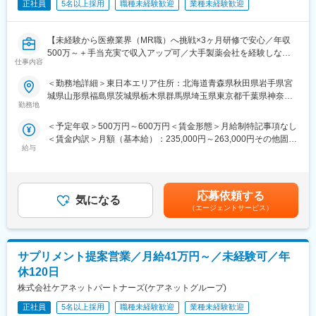
ご認識の程よろしくお願いします※
正社員
5名以上採用
職種未経験歓迎
業種未経験歓迎
【魅力ポイント】
【未経験から医療業界（MR職）へ挑戦×3ヶ月研修で安心／年収
■エリアを跨ぐ転勤なし：
500万～＋手当充実で収入アップ可／大手製薬会社を経験しなが
初任地希望だけでなく、エリアを跨いでの転勤はないため、転勤
仕事内容
ら成長／異業種出身者が活躍】
負担が軽減できます。2ndプロジェクト以降も希望や適性に応じ
て、アサインを検討します。
＜勤務地詳細＞東日本エリア住所：北海道青森県秋田県岩手県宮
＜入社月について＞
城県山形県福島県茨城県栃木県群馬県埼玉県東京都千葉県神奈川
この求人は10月1日入社の求人となります
■キャリアの選択肢を広げる働き方：
勤務地
県山梨県新潟県 長野県静岡県のいずれか予定受動喫煙対策：屋内
※入社後は合同研修からスタート
スペシャリティ領域への挑戦、新薬PJなど市場価値を高める機
全面禁煙変更の範囲：会社の定める事業所
＜予定年収＞500万円～600万円＜賃金形態＞月給制特記事項なし
入社月が決まっているため同期も多く安心してスタート可能
会、自身の強みを活かしたPJ相談などが可能です。定期的な面談
＜賃金内訳＞月額（基本給）：235,000円～263,000円その他固定
を通じて、その時々に応じたプロジェクトを提示するなどフレキ
給与
手当/月：36,000円～43,000円＜月給＞271,000円～306,000円＜
＜MR（医薬情報担当者）とは＞
シブルにキャリアが形成できます。その他、本社部門（マネージ
昇給有無＞有＜残業手当＞無＜給与補足＞■上記年収には、社宅
医師や薬剤師に対して薬の情報を伝え、「正しく使ってもらうた
ャー、研修部門など）への道もあります。
(当社負担分)と日当が含まれます。■社用車貸与と共にガソリン代
めのサポート」をする仕事です
を全額支給 ■賞与年2回（昨年度実績4.2ヶ月）、報酬改定年1回■
具体的には、「どんな病気に効くか（効果）／安全性（副作用や
■明確な評価制度：
応募依頼する
気になる
全国勤務が可能な方は、50万円の一時金を支給(3ヶ月の試用期間
注意点）／品質に問題はないか」をわかりやすく伝えます
自身の成果や頑張りが客観的に評価され、年収に反映されます。
（エージェントサービス）
後の翌月給与で支給)賃金はあくまでも目安の金額であり、選考を
また、現場で使われた際の声を聞き取り製薬会社へ届け、より良
また、在籍年数が増えると永年勤続報奨金や四半期一時金などの
通じて上下する可能性があります。月給(月額)は固定手当を含めた
い薬づくりにも貢献します
手当もアップします。つまり、やりがいや努力がきちんと報われ
表記です。
自分が関わった薬が患者様の治療につながり、感謝されるやりが
る報酬制度になっています。
サプリメント提案営業／月給41万円～／未経験可／年
いのある仕事です
【サポート体制】
休120日
＼＼求人のポイント／／
配属後は担当マネージャーが丁寧に支援します。日々の仕事の悩
株式会社ケアネットパートナーズ(ケアネットグループ)
◎未経験から医療業界へ｜大手製薬会社のプロジェクトで働ける
みや、キャリア形成の相談等、伴走者として活躍をサポートしま
◎3ヶ月研修＋OJTでゼロから育成｜専門性の高いキャリア形成
正社員
5名以上採用
職種未経験歓迎
業種未経験歓迎
す。また知識・スキルレベルを上げるために様々な研修をご用意