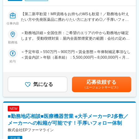
【当社CSO事業の特徴】
■先発品特化型
先発品を扱うPJTをメインで受注しているため、基本的には入社
【第二新卒歓迎！MR資格をお持ちのMSも歓迎！／勤務地を叶え
後2ndPJT以降も先発品の経験を積み、MRとして専門性を磨くこ
たい方や先発医薬品に携わりたい方におすすめ◎／手厚いフォロ
仕事内容
とが出来ます。
ー体制・プロジェクトマネージャーとの連携強】
＜勤務地詳細＞全国住所：ご希望のエリアの中から勤務地が確定
■IT特化型
【はじめに】
します。 受動喫煙対策：屋内全面禁煙変更の範囲：会社の定める
PJTによってリモートMRという形態があることはもちろん、それ
MR資格をお持ちの方（MRの実務未経験OK）をお待ちしておりま
勤務地
事業所
に向けた研修も充実しています。
す。CSOの中でも特に手厚いサポート体制の中で、若手や経験が
＜予定年収＞550万円～900万円＜賃金形態＞年俸制補足事項なし
例えば、効果的なリモートディテールの研修は全員受講頂くこと
浅い方もMRとしてスキルが身に着く環境です。外資製薬メーカー
＜賃金内訳＞年額（基本給）：5,500,000円～8,000,000円＜月額
が出来、そのほかにもmyMR君などのシステムを戦略的に活用す
やバイオベンチャーとの繋がりが強く最先端の医薬品に携われる
給与
＞458,333円～666,666円（12分割）＜昇給有無＞有＜残業手当＞
る方法についても、研修を実施しています。
チャンスがあります。
無＜給与補足＞同社は年俸制になります。別途以下のような手当
があります。■四半期一時金：10万円（四半期に1回、10万円程度
【魅力ポイント】
支給）※ただし支給条件があります賃金はあくまでも目安の金額で
変更の範囲：会社の定める業務
■充実したサポート体制：
応募依頼する
気になる
あり、選考を通じて上下する可能性があります。月給(月額)は固定
配属後は担当マネージャーが丁寧に支援します。日々の仕事の悩
（エージェントサービス）
手当を含めた表記です。
みや、キャリア形成の相談等、伴走者として活躍をサポートしま
す。また知識・スキルレベルを上げるために様々な研修をご用意
しています。
NEW
■エリアを跨ぐ転勤なし：
■勤務地応相談■医療機器営業 ※大手メーカーPJ多数／
初任地希望だけでなく、エリアを跨いでの転勤はございません。
メーカーへの転籍が可能です！手厚いフォロー体制
2ndプロジェクト以降も希望や適性に応じて、アサインを検討い
株式会社EPファーマライン
たします。
正社員