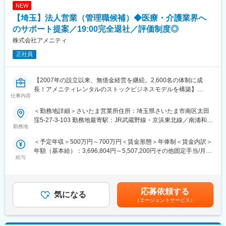
NEW
【埼玉】法人営業（管理職候補）◆医療・介護業界へ
のサポート提案／19:00完全退社／評価制度◎
株式会社アメニティ
正社員
【2007年の設立以来、無借金経営を継続。2,600名の体制に成
長！アメニティレンタルのストックビジネスモデルを構築】
仕事内容
事業のさらなる拡大を見据え、各営業所における営業体制の強化
を図るため、このたび新たな仲間をお迎えすることとなりまし
＜勤務地詳細＞さいたま営業所住所：埼玉県さいたま市南区太田
た。
窪5-27-3-103 勤務地最寄駅：JR武蔵野線・京浜東北線／南浦和駅
勤務地
受動喫煙対策：屋内全面禁煙変更の範囲：会社の定める事業所
■業務詳細：
＜予定年収＞500万円～700万円＜賃金形態＞年俸制＜賃金内訳＞
病院や介護施設に向けて、入院・入所時に必要な衣類やタオル、
年額（基本給）：3,696,804円～5,507,200円その他固定手当/月：
日用品などをレンタルできる「アメニティサポートシステム」を
給与
30,000円固定残業手当/月：78,600円～104,400円（固定残業時間
提案する営業です。ニーズに応じて、人材派遣・紹介サービスや
30時間0分/月）超過した時間外労働の残業手当は追加支給＜月額
院内売店の運営代行サービスも提案していきます。
＞416,667円～593,333円（12分割）（一律手当を含む）＜昇給有
無＞有＜残業手当＞有＜給与補足＞・年収：月額×12ヵ月分・評
主な営業活動は新規提案営業と既存フォローの両輪です。 社会貢
応募依頼する
気になる
価：年2回（4月・10月/売上実績だけでなく取り組み姿勢や提案プ
献性も高く、今後の高齢化社会において成長が見込める成長産業
（エージェントサービス）
ロセスなどの定性評価も重視）※経験や意欲次第では新しい営業所
です。 また、病院や介護施設の業務軽減に貢献する事で、患者
の立ち上げに携わる可能性等もございます。賃金はあくまでも目
様、利用者様へのサービス向上に直結する為、大変やりがいのあ
安の金額であり、選考を通じて上下する可能性があります。月給
るお仕事です。