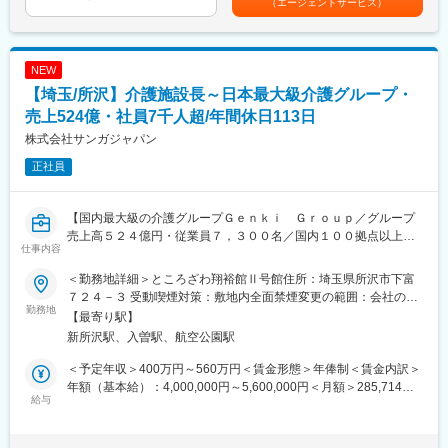
（エージェントサービス）
■資格取得支援：業務に必要な知識を深めるための資格取得も会社
利用された医療器材は清潔にしなければ次の患者様に利用するこ
がサポートします。
とができない為、「回収→洗浄→滅菌→配給」といった一連の業
務を行って頂き、安全で確実な滅菌器材の提供を行っています。
【配属先】
NEW
下記エリア内の契約病院に配属となります。お住まいから通勤可
＜手術室サポート業務とは＞
【埼玉/所沢】介護施設長～日本最大級介護グループ・
能な施設を優先的に配慮します。通勤時間の目安は 1時間40分以
医療従事者の方々が次の手術に専念できるように手術室内の清掃
売上524億・社員7千人超/年間休日113日
内 です。
や物品補充、ガウン介助といった業務を幅広く行い手術室運営を
■関東：東京・神奈川・埼玉・千葉・茨城・栃木・群馬
株式会社サンガジャパン
サポートしています。
正社員
【魅力】
【配属先について】
■国内唯一の滅菌装置の専門メーカーとして長年の実績があり、大
下記エリア内の契約病院に配属となります。現在のお住まいから
型の高圧蒸気滅菌装置では国内シェア約30％を誇ります。
通勤可能な施設を優先的に配慮します。通勤時間の目安は 1時間
【国内最大級の介護グループＧｅｎｋｉ Ｇｒｏｕｐ／グループ
■高度な製造技術をベースに最新の技術を取り入れた装置を次々に
40分以内 です。
売上高５２４億円・従業員７，３００名／国内１００拠点以上、
開発、提供しています。営業から製品企画、開発製造、サポート
仕事内容
■関東：東京都・神奈川県・埼玉県・千葉県・茨城県・栃木県・群
海外へ事業拡大中のグローバル企業】
まで社内一貫体制を整えています。
馬県
◆「医療・福祉・教育」３つの事業展開で安定の経営基盤／週休
＜勤務地詳細＞ところざわ翔裕館Ⅱ号館住所：埼玉県所沢市下富
二日制・休日休暇１１３日以上（リフレッシュ休暇含む）◆
７２４－３ 受動喫煙対策：敷地内全面禁煙変更の範囲：会社の定
変更の範囲：会社の定める業務
【キャリアパス】
◆福利厚生・手当充実／育休・産休・時短勤務制度有◆
勤務地
める事業所
【最寄り駅】
経験を積んだ後は、リーダー業務や施設責任者としてご活躍いた
新所沢駅、入曽駅、航空公園駅
だき、将来的には複数の施設をまとめるようなエリアマネージャ
■業務概要：
ーや、院内業務のスペシャリストとしてキャリアを築くことが可
今後の事業計画のため増員募集しています。施設全体を管理する
＜予定年収＞400万円～560万円＜賃金形態＞年俸制＜賃金内訳＞
能です。
重要な立場として、スタッフ採用や労務管理、人材マネジメン
年額（基本給）：4,000,000円～5,600,000円＜月額＞285,714円
加えて、人材教育や品質管理といった後方支援の仕事へのキャリ
ト、ご家族への対応などや施設全体の収支管理といった施設経営
給与
～400,000円（14分割）＜昇給有無＞有＜残業手当＞無＜給与補
アチェンジといった多様なキャリア選択肢がございます。
者として幅広い業務をご担当いただきます。
足＞■昇給：年１回（４月）■賞与：年２回（６、１２月支給）■
■業務詳細：
役職手当有り賃金はあくまでも目安の金額であり、選考を通じて