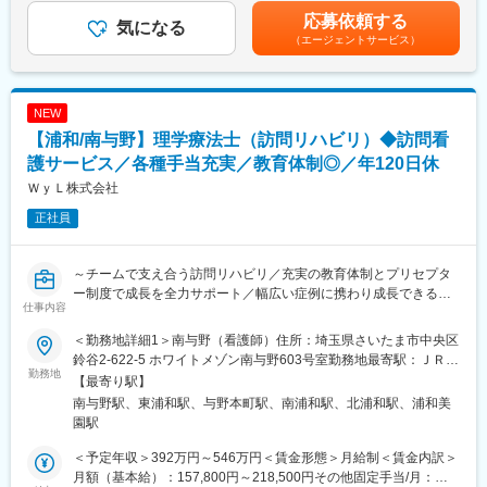
【同社の魅力ポイント】
・運営管理、収支管理
上下する可能性があります。月給(月額)は固定手当を含めた表記で
応募依頼する
■国内唯一の滅菌装置の専門メーカーとして長年の実績があり、大
・職員管理、教育
気になる
す。
型の高圧蒸気滅菌装置では国内シェア約30％を誇ります。
（エージェントサービス）
・利用者管理、行政管理、その他付随する業務
■高度な製造技術をベースに最新の技術を取り入れた装置を次々に
【変更の範囲：会社の定める業務】
開発、提供しています。営業から製品企画、開発製造、そしてサ
ポートまで社内一貫体制を整えており、国公立病院、大学病院、
■魅力：
NEW
医療研究機関及び医療機器・大手製薬メーカーの顧客の要望に応
・共に生きる、“家族主義”など会社の基本理念を体現している中核
【浦和/南与野】理学療法士（訪問リハビリ）◆訪問看
えています。
を担うことができます。
・地域密着型の活動を通し、地域との連携、施設をはぐくむこと
護サービス／各種手当充実／教育体制◎／年120日休
変更の範囲：会社の定める業務
ができます。
ＷｙＬ株式会社
・社会貢献性の高い事業でスキルアップが可能です。
正社員
■組織構成（一施設あたり）：
・人数１０～６０名
～チームで支え合う訪問リハビリ／充実の教育体制とプリセプタ
※同社の扱う施設が多く、組織構成幅広く、デイサービスの施設で
ー制度で成長を全力サポート／幅広い症例に携わり成長できる環
すと１０名程になります。
仕事内容
境～
・年齢層：２０～６０代
＜勤務地詳細1＞南与野（看護師）住所：埼玉県さいたま市中央区
■業務内容：
■働き方の特徴：
鈴谷2-622-5 ホワイトメゾン南与野603号室勤務地最寄駅：ＪＲ埼
自宅で生活をされるご利用者様への訪問リハビリ業務をお願いし
勤務地
・職員の働きやすさを追及しており、当グループの離職率は１
京線線／南与野駅受動喫煙対策：屋内全面禁煙＜勤務地詳細2＞浦
【最寄り駅】
ます。
１％と業界屈指の低さを誇ります。
和住所：埼玉県さいたま市緑区東浦和4-1-17 東宏ビル5-2F受動喫
南与野駅、東浦和駅、与野本町駅、南浦和駅、北浦和駅、浦和美
◇健康管理（バイタルチェック、問診など）
・働くパパママ応援：育児休業取得率を男性職員７％以上、女性
煙対策：屋内全面禁煙変更の範囲：会社の定める事業所
園駅
◇機能評価（病状や身体機能の把握など）
職員８０％以上とする為の環境整備・小学校就学前の子を持つ職
◇生活動作訓練（歩行、食事、排泄、着替え、座位保持など）
員の始業・終業時刻の調整など、それぞれの職員が働きやすい職
＜予定年収＞392万円～546万円＜賃金形態＞月給制＜賃金内訳＞
◇摂食嚥下訓練（口腔ケア、口腔体操、食事内容のアドバイスな
場環境を目指しています。
月額（基本給）：157,800円～218,500円その他固定手当/月：