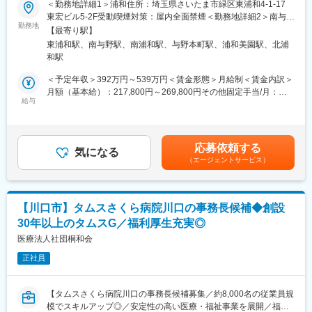
＜勤務地詳細1＞浦和住所：埼玉県さいたま市緑区東浦和4-1-17
っています。しかし一方で外来、検査部門・事務部門がしっかり
う！
東宏ビル5-2F受動喫煙対策：屋内全面禁煙＜勤務地詳細2＞南与野
していて初めて、地域の方々が安心できる医療を提供できること
勤務地
住所：埼玉県さいたま市中央区鈴谷２丁目６２１－６ 勤務地最寄
を知っています。現在の明医研の医療に触れれば、医療に傾ける
【最寄り駅】
■業務内容：
駅：ＪＲ埼京線線／ 南与野駅受動喫煙対策：屋内全面禁煙変更の
明医研の情熱を感じてもらえるように職員一同で日々努めていま
東浦和駅、南与野駅、南浦和駅、与野本町駅、浦和美園駅、北浦
自宅で生活をされるご利用者様への訪問リハビリ業務をお願いし
範囲：会社の定める事業所
す。
和駅
ます。
＜予定年収＞392万円～539万円＜賃金形態＞月給制＜賃金内訳＞
変更の範囲：会社の定める業務
・訪問件数の目安：4～5件/日
月額（基本給）：217,800円～269,800円その他固定手当/月：
・移動手段：自転車・自動車
給与
25,000円～58,000円固定残業手当/月：37,200円～45,200円（固
・チーム制
定残業時間20時間0分/月）超過した時間外労働の残業手当は追加
・定期の申し送り：なし
支給＜月給＞280,000円～373,000円（一律手当を含む）＜昇給有
・社内カンファレンス：週1回・お昼に1時間
無＞有＜残業手当＞有＜給与補足＞・PTOTST手当：25,000円・
応募依頼する
・各種の連絡調整や担当者会議等への参加
気になる
賞与 年2回 ※業績による・昇給 年1回 ※試用期間は対象外※給与は
（エージェントサービス）
・訪問の記録、各種書類の作成（電子カルテ使用）
経験等考慮の上、社内規定に則って確定します。賃金はあくまで
・直行直帰：可
も目安の金額であり、選考を通じて上下する可能性があります。
月給(月額)は固定手当を含めた表記です。
＊疾患や症例の傾向：慢性期の方から、終末期、難病、小児、精
【川口市】タムスさくら病院川口の事務長候補◆創設
神科等、幅広くお受けしています。
30年以上のタムスG／福利厚生充実◎
＊入職後、3ヶ月を目安とした同行訪問を実施します。
医療法人社団桐和会
■各種手当：
正社員
・住宅手当（近隣手当）：10,000円※勤務拠点から直線距離6km圏
内に居住する場合
・108手当：15,000円※月の公休日数10日を→9日に希望した場合
【タムスさくら病院川口の事務長候補募集／約8,000名の従業員規
・土日出勤手当：4,000円（月4回想定）
模でスキルアップ◎／安定性の高い医療・福祉事業を展開／福利