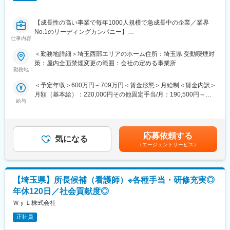
の参加や趣味の時間を充実させることができます。
■組織構成
大宮院は、チームワークを重視した明るく活気あるスタッフが在
【従業員構成】
【成長性の高い事業で毎年1000人規模で急成長中の企業／業界
籍しており、お互いに協力しながら業務に取り組んでいる環境で
＼活躍の場を多数ご用意しています／
No.1のリーディングカンパニー】
す◎
東京・埼玉・千葉に複数の病院・クリニック・介護施設・保育園
仕事内容
を運営しているため、活躍の場が多いことも当グループの特徴で
【業務内容】
＜勤務地詳細＞埼玉西部エリアのホーム住所：埼玉県 受動喫煙対
■業務の魅力
す。
障がい者グループホームの運営を行っている当社にて、統括マネ
策：屋内全面禁煙変更の範囲：会社の定める事業所
最先端の美容医療技術を身につけ、患者さまの「美」に直接貢献
今後も事業拡大の予定があり、専門知識やスキルを持つ方、新し
ージャーとして、埼玉県東部エリアの取りまとめをお任せ致しま
勤務地
するやりがいと日々の成長を実感できます。
いことに挑戦したい方を募集中です！
す。
＜予定年収＞600万円～709万円＜賃金形態＞月給制＜賃金内訳＞
■教育体制
変更の範囲：会社の定める業務
月額（基本給）：220,000円その他固定手当/月：190,500円～
【業務詳細】
トレーナーによる個別指導や院内外の研修制度が充実し、美容医
給与
265,500円固定残業手当/月：89,500円～105,900円（固定残業時
■埼玉県東部エリアの約20ホーム（今後の開所予定含む）を統括
療業界が未経験の方でも着実にスキルアップが叶う環境です。
間30時間0分/月）超過した時間外労働の残業手当は追加支給＜月
して頂きます。
給＞500,000円～591,400円（一律手当を含む）＜昇給有無＞有＜
■マネジメント業務（シニアマネージャー2～3名、エリアマネー
■就業環境
残業手当＞有＜給与補足＞◆賞与：無◆昇給：年1回（3月）※個
ジャー5～6名）
応募依頼する
・有給消化率約100％、残業は月10時間以内と働きやすさを大切
気になる
人の評価に応じて昇降給の場合あり賃金はあくまでも目安の金額
（エージェントサービス）
にしています。
であり、選考を通じて上下する可能性があります。月給(月額)は固
【マネジメント業務】
定手当を含めた表記です。
■各エリアのシニア・エリアマネージャーを通じて、運営部分(グ
■想定されるキャリアパス
ループホームにて管理者を通じて利用者の支援)の業務マネジメン
看護師として経験を積み、リーダーや管理職など実績に応じて着
【埼玉県】所長候補（看護師）※各種手当・研修充実◎
ト全般
実にキャリアアップできる機会があります。
■各種行政対応(関係性構築、リスク管理・対応、コンプラ・事故
年休120日／社会貢献度◎
対応等）
ＷｙＬ株式会社
■企業の特徴/魅力
■ホームの支援品質管理、改善
全国展開する総合美容クリニックとして30年以上の信頼と実績が
■自社職員の労務把握(労務管理自体は別部署労務課が担当)、改善
正社員
あり、安定した基盤のもと長期的に活躍できる環境です。
■シニアマネージャー職、エリアマネージャー職、管理者職の育成