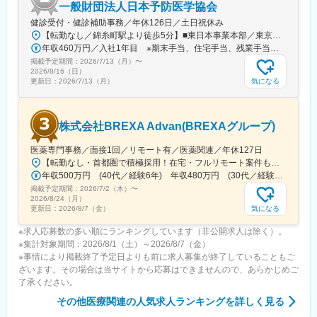
一般財団法人日本予防医学協会
健診受付・健診補助事務／年休126日／土日祝休み
【転勤なし／錦糸町駅より徒歩5分】■東日本事業本部／東京都江東区毛利1-19-10 江間忠錦糸町ビル＜アクセス＞JR総武線（快速）、総武線（各駅停車）「錦糸町駅」南口より徒歩5分東京メトロ半蔵門線「錦糸町駅」B1出口より徒歩5分東京メトロ半蔵門線／都営新宿線「住吉駅」B2出口より徒歩5分※受動喫煙対策あり（オフィス内禁煙）
年収460万円／入社1年目 ※期末手当、住宅手当、残業手当（月10時間分）含む
掲載予定期間：
2026/7/13（月）
〜
2026/8/16（日）
気になる
更新日：
2026/7/13（月）
株式会社BREXA Advan(BREXAグループ)
医薬専門事務／面接1回／リモート有／医薬関連／年休127日
【転勤なし・首都圏で積極採用！在宅・フルリモート案件も有り！大手・優良企業が中心♪】■本社／大阪市淀川区宮原3-5-36 新大阪トラストタワー19F変更の範囲、上記を除く当社関連勤務地◆プロジェクト先例東京23区内、横浜、大宮、千葉、その他＜配属先最寄り駅の一例＞飯田橋／日本橋／浜松町／信濃町／四ツ谷／池袋／蒲田 など※過去の配属先は勤務地一覧に記載◆POINT！#大手企業など約300社の取引先あり！（製薬メーカー、製薬関連企業、化粧品関連企業、臨床研究センターなど）#最寄り駅から徒歩5～10分圏内の通いやすいオフィス＃在宅勤務・在宅プロジェクト多数＃定時退社基本＆土日祝休み＃安定性抜群の医療業界で事務として活躍＃未経験入社8割×研修センターで手厚くフォロー＃産育休の取得実績100％#転居を伴う転勤なし※受動喫煙対策：オフィス内禁煙
年収500万円 (40代／経験6年) 年収480万円 (30代／経験4年)
掲載予定期間：
2026/7/2（木）
〜
2026/8/24（月）
気になる
更新日：
2026/8/7（金）
※求人応募数の多い順にランキングしています（非公開求人は除く）。
※集計対象期間：2026/8/1（土）～2026/8/7（金）
※事情により掲載終了予定日よりも前に求人募集が終了していることもご
ざいます。その場合は当サイトから応募はできませんので、あらかじめご
了承ください。
その他医療関連
の人気求人ランキングを詳しく見る