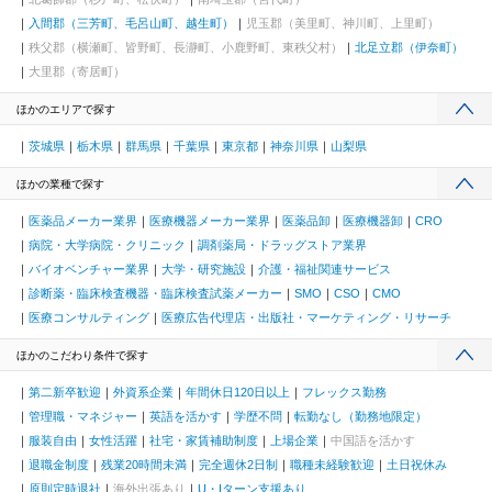
入間郡（三芳町、毛呂山町、越生町）
児玉郡（美里町、神川町、上里町）
秩父郡（横瀬町、皆野町、長瀞町、小鹿野町、東秩父村）
北足立郡（伊奈町）
大里郡（寄居町）
ほかのエリアで探す
茨城県
栃木県
群馬県
千葉県
東京都
神奈川県
山梨県
ほかの業種で探す
医薬品メーカー業界
医療機器メーカー業界
医薬品卸
医療機器卸
CRO
病院・大学病院・クリニック
調剤薬局・ドラッグストア業界
バイオベンチャー業界
大学・研究施設
介護・福祉関連サービス
診断薬・臨床検査機器・臨床検査試薬メーカー
SMO
CSO
CMO
医療コンサルティング
医療広告代理店・出版社・マーケティング・リサーチ
ほかのこだわり条件で探す
第二新卒歓迎
外資系企業
年間休日120日以上
フレックス勤務
管理職・マネジャー
英語を活かす
学歴不問
転勤なし（勤務地限定）
服装自由
女性活躍
社宅・家賃補助制度
上場企業
中国語を活かす
退職金制度
残業20時間未満
完全週休2日制
職種未経験歓迎
土日祝休み
原則定時退社
海外出張あり
U・Iターン支援あり