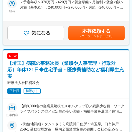
(「リハノメ」「ケアラル」「ナースタディ」)
＜予定年収＞370万円～420万円＜賃金形態＞月給制＜賃金内訳＞
（具体的な業務）
◇独自のケア評価制度
月額（基本給）：240,000円～270,000円＜月給＞240,000円～
・当社製品の操作説明
給与
利用者さまの健康、訪問看護からの“卒業“を目指すケアの評価があ
270,000円＜昇給有無＞有＜残業手当＞有＜給与補足＞昇給/年1回
・導入前後のアフターサポート（お問合せ対応・設定変更など）
り、仲間と成長を共有できる環境です。
（4月）、賞与/年2回（7月、12月）※ご経験やスキル、年齢に応
・操作説明時の資料作成
じて当社規定を基に判断致します。※残業代は100％支給、みなし
※歯科医院への訪問は、週3～4日程度。1日あたりの訪問数は2～3
■魅力：
残業の設定はありません。賃金はあくまでも目安の金額であり、
応募依頼する
件程度。
気になる
＜安心のサポート体制＞
選考を通じて上下する可能性があります。月給(月額)は固定手当を
（エージェントサービス）
※電話や遠隔操作で対応可能な場合は、オフィスでの対応となりま
◇プリセプター制度で成長を全力サポート
含めた表記です。
す。
◇100名近くの看護師・リハビリがいつでもサポート
◇E-learningで時間や場所に関係なく学べる
・お客様：歯科医院のドクターや歯科衛生士、事務スタッフ
◇トップクラスの専門・認定看護師チームによる教育体制
NEW
・担当するシステム：電子カルテや会計システム、受付システム
◇3ヶ月を目安とした同行訪問を実施
【埼玉】病院の事務次長（業績や人事管理・行政対
など
応）年休121日◆住宅手当・医療費補助など福利厚生充
＜充実したお休み・柔軟な働き方＞
※インストラクターは、20～40代の社員が在籍しております。
・年間休日120日（毎月9日＋年間12日の自由休暇でフレキシブル
実
※当社社員の25.3％がインストラクター職で一番割合の大きい職種
に取得可能）
医療法人社団桐和会
となります。
・有給休暇は入社初日から付与（1時間単位の取得も可能。育児と
正社員
転勤なし
の両立◎）
■入社後研修に関して
・男性育休取得率は「100%」を達成。
・入社後1か月は支店にて座学研修です。自社製品の使用方法や保
険制度など、業務に必要な知識を一から説明致します。
【約8,000名の従業員規模でスキルアップ◎／残業少な目・ワーク
・現場配属後は、先輩社員の同行から始めます。
ライフバランス◎／安定性の高い医療・福祉事業を展開／住宅手
変更の範囲：会社の定める業務
仕事内容
・簡単な業務が1人でできるようになるまでに、約4か月ほど。完
当・寮社宅・退職金制度有】
全な独り立ちまでは1年程度かかります。
＜勤務地詳細＞タムスさくら病院川口住所：埼玉県川口市神戸
★ほとんどの先輩社員の方が未経験から入社しており、困ったと
【業務概要】
258-1 受動喫煙対策：屋内全面禁煙変更の範囲：会社の定める事