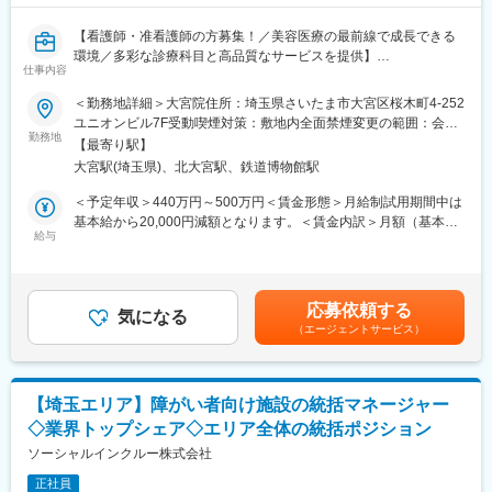
（定員30名）
【看護師・准看護師の方募集！／美容医療の最前線で成長できる
環境／多彩な診療科目と高品質なサービスを提供】
【働く環境】
仕事内容
・2026年度からは年間休日121日
■業務概要
・月3回までの希望休申請可能
＜勤務地詳細＞大宮院住所：埼玉県さいたま市大宮区桜木町4-252
当社が運営する聖心美容クリニック大宮院にて、看護師として患
・連休取得も遠慮なくできる風土です
ユニオンビル7F受動喫煙対策：敷地内全面禁煙変更の範囲：会社
者さまの美容医療体験全般をサポートします。美容外科や皮膚
・食堂利用可
勤務地
の定める事業所
【最寄り駅】
科、内科、再生医療など幅広い診療領域を扱い、患者さま一人ひ
大宮駅(埼玉県)、北大宮駅、鉄道博物館駅
とりに寄り添いながら、最新の知識・技術を活かし質の高い医療
【当社について】
サービスの提供に貢献していただきます。医師やスタッフと連携
東京・埼玉エリアを中心に病院、クリニック、特別養護老人ホー
＜予定年収＞440万円～500万円＜賃金形態＞月給制試用期間中は
し、患者さまの安心・安全を支える重要な役割を担います。
ム、有料老人ホーム、デイケア、グループホーム、訪問看護、認
基本給から20,000円減額となります。＜賃金内訳＞月額（基本
可保育園、学童など80以上の施設を運営し、医療・福祉サービス
給与
給）：210,000円その他固定手当/月：115,000円～145,000円＜月
■業務詳細
を提供しています。
給＞325,000円～355,000円＜昇給有無＞有＜残業手当＞有＜給与
・美容外科手術の介助（手術準備、器具の受け渡し、術後の診察
補足＞※業績、評価によって変動あり・ 臨床経験3年以上：月給
補助、ガーゼ交換、抜糸など）
【ワークライフバランスが整う環境】
320,000円 ∟想定年収 4,800,000円 ＋月次ボーナス・入職3年目
応募依頼する
・医療脱毛や痩身、スキンケアなどの美容機器施術およびアフタ
・育休復帰率98.0%／2025年度となっており、女性も活躍できる
気になる
のモデル年収： 5,000,000円～5,600,000円 （月次ボーナスやリー
（エージェントサービス）
ーケア対応
環境です。
ダー手当などを加算・管理職経験をお持ちの方は別途要相談賃金
・採血、薬品や医療器具の準備・管理、患者さまへの施術内容や
・残業は月平均10時間程度です。ほぼ毎日定時退社している職員
はあくまでも目安の金額であり、選考を通じて上下する可能性が
術後ケアの説明
もいます。
あります。月給(月額)は固定手当を含めた表記です。
・医療器械の洗浄・消毒・滅菌作業、診療材料の在庫管理
・比較的自由な職場なので、服装自由・ネイルOK、髪色も派手す
【埼玉エリア】障がい者向け施設の統括マネージャー
ぎなければ自由です！
◇業界トップシェア◇エリア全体の統括ポジション
■扱うサービス
・また、有給休暇と土日を繋げて連続した休暇を取得することも
美容外科、皮膚科、内科、再生医療など多彩な診療を展開し、患
ソーシャルインクルー株式会社
できます！
者さまの美と健康に寄り添った幅広い選択肢を提供しています。
普段から有給休暇を取得しやすい環境なので、お子様の行事等へ
正社員