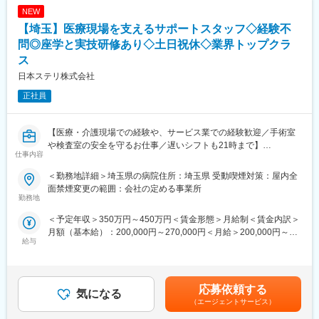
(月額)は固定手当を含めた表記です。
NEW
■キャリアアップについて：
【埼玉】医療現場を支えるサポートスタッフ◇経験不
本人の頑張りを昇給、昇格にて評価される制度が御座います。ま
問◎座学と実技研修あり◇土日祝休◇業界トップクラ
た、事業拡大に伴い、新規の営業所も出店しており、営業所長や
ス
エリアを管理する責任者などのポストがある為、早期のキャリア
日本ステリ株式会社
アップが見込めます。 ※実際に入社4年前後で所長になった中途入
社の方もいらっしゃいます。
正社員
■会社情報：
当社は入院中に必要となるアメニティ(パジャマ・タオル・日用
【医療・介護現場での経験や、サービス業での経験歓迎／手術室
品）をレンタルするアメニティサポートシステムを提供している
や検査室の安全を守るお仕事／遅いシフトも21時まで】
会社です。
仕事内容
レンタルだけでなく、病院・介護施設内での申込の受付業務から
【業務概要】
＜勤務地詳細＞埼玉県の病院住所：埼玉県 受動喫煙対策：屋内全
ご利用者への提供・回収・請求まで全て弊社で受け持っておりま
医療器材の滅菌サービスをはじめ、医療機関に向けた総合的な医
面禁煙変更の範囲：会社の定める事業所
す。そのため医療・介護施設の業務負担の軽減もでき多くのメリ
療関連サービスを提供しています。今回は、病院内で実際に医療
勤務地
ットがあります。拠点は北海道から九州まで展開し、毎年増収・
関連サービス業務を担っていただく方です。未経験からスタート
増益と確実に業績伸長しています。
＜予定年収＞350万円～450万円＜賃金形態＞月給制＜賃金内訳＞
できる研修制度を整えており、医療現場を支えるやりがいのある
月額（基本給）：200,000円～270,000円＜月給＞200,000円～
仕事です。
給与
変更の範囲：会社の定める業務
270,000円＜昇給有無＞有＜残業手当＞有＜給与補足＞※年収はご
経験やスキルを考慮して決定されます。■昇給：有■賞与：年2回
【業務詳細】
賃金はあくまでも目安の金額であり、選考を通じて上下する可能
■滅菌業務
性があります。月給(月額)は固定手当を含めた表記です。
■手術室サポート業務
応募依頼する
気になる
■内視鏡室支援業務
（エージェントサービス）