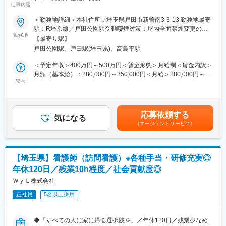
仕事内容
当社は入院中に必要となるアメニティ(パジャマ・タオル・日用
■職務内容：
品）をレンタルするアメニティサポートシステムを提供している
＜勤務地詳細＞本社住所：埼玉県戸田市新曽南3-3-13 勤務地最寄
社内SEとして、情報システムに関わる業務全般をご担当いただき
会社です。
駅：R埼京線／戸田公園駅受動喫煙対策：屋内全面禁煙変更の範
ます。業務部門からの改善要望ヒアリング、要件定義などの上流
レンタルだけでなく、病院・介護施設内での申込の受付業務から
勤務地
囲：無
【最寄り駅】
からお任せします。安全なシステム構築と運用を実現し、病院や
ご利用者への提供・回収・請求まで全て弊社で受け持っておりま
戸田公園駅、戸田駅(埼玉県)、高島平駅
クリニックのIT推進を進めていただきます。
す。そのため医療・介護施設の業務負担の軽減もでき多くのメリ
ットがあります。拠点は北海道から九州まで展開し、毎年増収・
＜予定年収＞400万円～500万円＜賃金形態＞月給制＜賃金内訳＞
■具体的な業務内容：
増益と確実に業績伸長しています。
月額（基本給）：280,000円～350,000円＜月給＞280,000円～
・システムや機器のリプレイス（キッティング含む）
給与
350,000円＜昇給有無＞有＜残業手当＞有＜給与補足＞■昇給：年
・医療DXに関わる提案等
変更の範囲：会社の定める業務
1回■賞与：年2回※前年度実績2.2か月分賃金はあくまでも目安の
・ヘルプデスク
金額であり、選考を通じて上下する可能性があります。月給(月額)
は固定手当を含めた表記です。
応募依頼する
■配属先について：
気になる
（エージェントサービス）
人事総務部SEチームは、係長（リーダー）50代と一般職50代の2
名体制となっています。
■当社の特徴：
【埼玉県】看護師（訪問看護）※各種手当・研修充実◎
・当社は、医療法人高仁会の一員として、医薬品や資材の調達の
年休120日／残業10h程度／社会貢献度◎
ほか、給食や清掃、施設管理の請負等、医療や介護を側面から支
援する業務に携わっています。
ＷｙＬ株式会社
・医療法人高仁会は、昭和25年から埼玉県で「友愛と科学的精神
正社員
5名以上採用
をもって、質の高い精神医療サービス」を提供してます。戸田病
院、川口病院、川口クリニックなどの病院をはじめ、介護老人保
健施設「コスモス苑」、老人介護支援センターや訪問看護ステー
◆「すべての人に家に帰る選択肢を」／年休120日／残業少なめ
ションなど、常に先進の精神医療と看護や介護に取り組み、地域