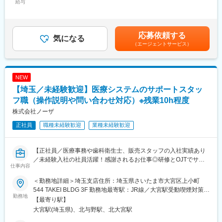
ど）
給与
85,000円固定残業手当/月：37,200円～46,500円（固定残業時間
◇環境整備のサポート（利用者の状態に合った住宅改修のアドバ
■多様なキャリアパス：
20時間0分/月）超過した時間外労働の残業手当は追加支給＜月給
イスなど）
「医療」「福祉」「教育」の多岐に渡る事業を展開中のため、ス
＞280,000円～350,000円（一律手当を含む）＜昇給有無＞有＜残
◇福祉用具の選定（身体に合わせた福祉用具の利用支援など）
キルや希望次第で組織をまたいで他の業務を兼務することができ
業手当＞有＜給与補足＞※経験等考慮の上、社内規定に則って給与
応募依頼する
◇家族への指導（介助方法のアドバイスなど）
気になる
ます。
は決定します。※その他固定手当：地域手当60,000円／PTOTST手
（エージェントサービス）
実際に当社の取締役は、学校法人の経営にも携わっており、ライ
当25,000円■賞与：年2回 ※昨年度実績：月額給与2ヶ月分/年■昇
■業務詳細：
フスタイルの変化やキャリアプランによって他グループへ異動
給：年1回賃金はあくまでも目安の金額であり、選考を通じて上下
◇訪問件数の目安：1日4～5件、月100件
し、新しい業務にチャレンジ、選択できる環境が整っています。
する可能性があります。月給(月額)は固定手当を含めた表記です。
◇移動手段：電動自転車・自動車・原付バイクなど
■同社について：
NEW
◇残業時間：月に10～15時間程度
・同社は国内最大級の介護グループ会社Ｇｅｎｋｉ Ｇｒｏｕｐ
【埼玉／未経験歓迎】医療システムのサポートスタッ
◇定期の申し送りなし
の中核企業です。
◇社内カンファレンス※週1回（お昼に1時間）
フ職（操作説明や問い合わせ対応）※残業10h程度
・現在、全国５０カ所以上で拠点を構えており、随時新規拠点の
◇訪問の記録、各種書類の作成（電子カルテ使用）
オープンや、海外へ事業展開も行っています。
株式会社ノーザ
◇直行直帰 ※就業時間の前後30分の訪問の場合
正社員
職種未経験歓迎
業種未経験歓迎
◇疾患や症例の傾向：慢性期の方から、終末期、難病、小児、精
変更の範囲：会社の定める業務
神科等、幅広くお受けしています。
【正社員／医療事務や歯科衛生士、販売スタッフの入社実績あり
■特徴：
／未経験入社の社員活躍！感謝されるお仕事◎研修とOJTでサポ
◇チームで支えあう文化
仕事内容
ートするので安心】
看護師・リハ職などの連携がしやすい環境です。
訪問先で迷った時は端末からすぐに相談でき、安心して訪問でき
＜勤務地詳細＞埼玉支店住所：埼玉県さいたま市大宮区上小町
■職務内容：
ます。
544 TAKEI BLDG 3F 勤務地最寄駅：JR線／大宮駅受動喫煙対策：
当社の医療システムを導入している歯科医院のスタッフへ、シス
勤務地
◇充実した教育コンテンツ
屋内全面禁煙変更の範囲：会社の定める事業所
【最寄り駅】
テムの操作方法などの説明・指導するインストラクターとしてご
リハ・ケア・ナースに特化したeラーニング「はぐくも」が見放題
大宮駅(埼玉県)、北与野駅、北大宮駅
活躍いただきます。
です。