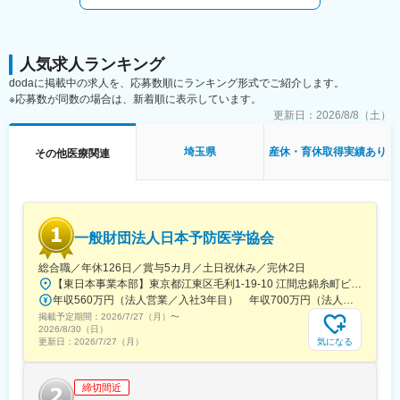
からの依頼のみを受け専門診療を実施する、今までにない形態の
■事業概要
動物病院として開設しました。獣医学への更なる貢献を目指すた
一般的な動物病院とは違う形態で展開。
めに公益申請を行い、開設10年目という節目の年である2014年
獣医師からの依頼のみを受け、専門的な獣医療を提供するための
（平成26年）5月27日内閣府より公益財団法人の認定書の交付を
専門診療機関です。
人気求人ランキング
受け、6月2日に晴れて公益財団法人日本小動物医療センターが誕
dodaに掲載中の求人を、応募数順にランキング形式でご紹介します。
生しました。ホームドクターとご家族との関係を尊重し、地域に
■当院の概要：
※応募数が同数の場合は、新着順に表示しています。
信頼される二次診療施設であり続け、エビデンス（根拠）に基づ
当財団は埼玉県所沢市の地に、動物の夜間救急診療および獣医師
更新日：
2026/8/8（土）
いた最先端の獣医療を実践します。
からの依頼のみを受け専門診療を実施する、今までにない形態の
動物病院として開設しました。獣医学への更なる貢献を目指すた
変更の範囲：会社の定める業務
埼玉県
産休・育休取得実績あり
その他医療関連
めに公益申請を行い、開設10年目という節目の年である2014年
（平成26年）5月27日内閣府より公益財団法人の認定書の交付を
受け、6月2日に晴れて公益財団法人日本小動物医療センターが誕
生しました。ホームドクターとご家族との関係を尊重し、地域に
信頼される二次診療施設であり続け、エビデンス（根拠）に基づ
一般財団法人日本予防医学協会
いた最先端の獣医療を実践します。
総合職／年休126日／賞与5カ月／土日祝休み／完休2日
変更の範囲：会社の定める業務
【東日本事業本部】東京都江東区毛利1-19-10 江間忠錦糸町ビル※訪問先からの直行直帰が可能です！＜アクセス＞・JR総武線（快速・各駅停車）／東京メトロ半蔵門線 錦糸町駅より徒歩5分・東京メトロ半蔵門線／都営新宿線 住吉駅より徒歩5分※受動喫煙対策:屋内全面禁煙
年収560万円（法人営業／入社3年目） 年収700万円（法人営業・チームリーダー／入社5年目）
掲載予定期間：
2026/7/27（月）
〜
2026/8/30（日）
気になる
更新日：
2026/7/27（月）
締切間近