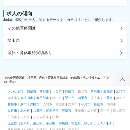
求人の傾向
dodaに掲載中の求人に関するデータを、カテゴリごとにご紹介します。
その他医療関連
埼玉県
産休・育休取得実績あり
その他医療関連、埼玉県、産休・育休取得実績ありの転職・求人情報をエリアで
絞り込む
さいたま市
川越市
熊谷市
川口市
行田市
秩父市
所沢市
飯能市
加須市
本庄市
東松山市
春日部市
狭山市
羽生市
鴻巣市
深谷市
上尾市
草加市
越谷市
蕨市
戸田市
入間市
朝霞市
志木市
和光市
新座市
桶川市
久喜市
北本市
八潮市
富士見市
三郷市
蓮田市
坂戸市
幸手市
鶴ヶ島市
日高市
吉川市
ふじみ野市
白岡市
比企郡（滑川町、嵐山町、小川町、川島町、吉見町、鳩山町、ときがわ町）
北葛飾郡（杉戸町、松伏町）
南埼玉郡（宮代町）