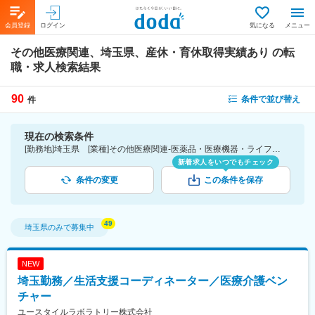
会員登録
ログイン
気になる
メニュー
その他医療関連、埼玉県、産休・育休取得実績あり
の転
職・求人検索結果
90
条件で並び替え
件
現在の検索条件
[勤務地]埼玉県 [業種]その他医療関連-医薬品・医療機器・ライフサイエンス・医療系サービス [詳細条件](休日・働き方)産休・育休取得実績あり
新着求人をいつでもチェック
条件の変更
この条件を保存
埼玉県
のみで募集中
NEW
埼玉勤務／生活支援コーディネーター／医療介護ベン
チャー
ユースタイルラボラトリー株式会社