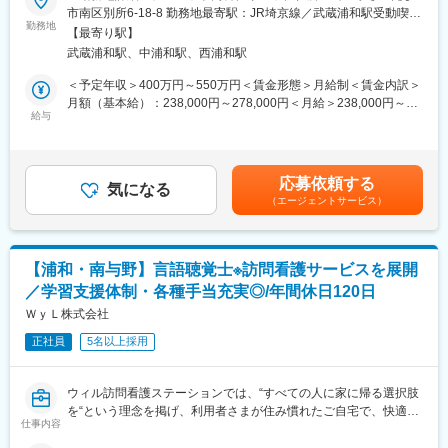
当院は医療事務を行う医事課と医療アシスタントを行う秘書課で
市南区別所6-18-8 勤務地最寄駅：JR埼京線／武蔵浦和駅受動喫煙
■当社の特徴：
分かれております。
勤務地
対策：屋内全面禁煙変更の範囲：会社の定める事業所
当社の研究開発は、基本方針である「クリーン・ヘルス・セーフ
【最寄り駅】
将来的には両課をまとめていただく事務長候補の求人となります
ティ」の追求に対し、自由で独創的な技術開発とその多面的応用
武蔵浦和駅、中浦和駅、西浦和駅
が、入社時はまずはデュエット内科クリニックで主任として入職
を目指して活動しています。業界トップクラスのシェアを持つ防
いただき、その後、医事科幹部候補として管理者を目指していた
＜予定年収＞400万円～550万円＜賃金形態＞月給制＜賃金内訳＞
じんマスクのみならず、環境関連事業では、近年「KOACH」を中
だくキャリアパスの採用枠となります。
月額（基本給）：238,000円～278,000円＜月給＞238,000円～
心としたクリーン事業を立上げ、オープン空間にクリーンゾーン
給与
278,000円＜昇給有無＞有＜残業手当＞有＜給与補足＞賞与 実
を形成することができる商品群により、クリーンビジネスへの本
■業務内容
績年2回 ※入職初年度は賞与の満額支給なし賃金はあくまでも目
格的参入を進めています。かねてより標榜してきた「クリーン、
他部署と連携しながら、医事科全体を管理する重要な仕事です。
安の金額であり、選考を通じて上下する可能性があります。月給
ヘルス、セーフティ」それぞれの事業を一本立ちさせることで、
＊医事科の運営管理
(月額)は固定手当を含めた表記です。
安定感があり、力強く成長して行く企業を目指し、全社一丸とな
応募依頼する
＊医事科マネジメント
気になる
って取り組んでいます。
（エージェントサービス）
＊医療事務業務(受付対応、会計業務、電話対応等）
＊外来レセプト請求、訪問診療レセプト請求
＊電子カルテ操作
＊一般事務業務(書類作成、敷地内掲示の作成等)
変更の範囲：会社の定める業務
【浦和・南与野】言語聴覚士※訪問看護サービスを展開
＊送迎業務(訪問診療時の医師・看護師の送迎)
／学習支援体制・各種手当充実◎/年間休日120日
＊庶務業務(備品の管理、環境整備等)
＊その他、医療サービスを高めたり、法人全体に関わる業務 等
ＷｙＬ株式会社
正社員
5名以上採用
まずは、上記の医事科業務を一通りご経験いただき、ゆくゆくは
医事科全体のマネジメントからクリニック全体を管理する幹部候
補として、ご活躍いただくことを期待しています。
ウィル訪問看護ステーションでは、“すべての人に家に帰る選択肢
を“という理念を掲げ、利用者さまが住み慣れたご自宅で、快適に
■当法人の概要：
仕事内容
過ごせるようにサポートをおこなっています。ウィルの理念に共
当法人は在宅医療については1995年の創設以来、長年の実績を持
感していただける方、ぜひ一緒に施設を作り上げていきましょ