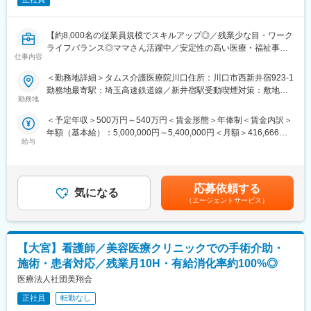
■当社について：
医療を取りまく環境は、人口の高齢化が急速に進み、それにとも
なって医療・介護の切れ目のない対応の必要性や、一方では患者
【約8,000名の従業員規模でスキルアップ◎／残業少な目・ワーク
様の医療・介護に対する期待も多様化しています。病院運営は正
ライフバランス◎ママさん活躍中／安定性の高い医療・福祉事業
に転換期に直面しています。
仕事内容
を展開／住宅手当・寮社宅・退職金制度有】
いかに合理的に、多様化する医療ニーズに応えていくか、これが
＜勤務地詳細＞タムス介護医療院川口住所：川口市西新井宿923-1
今後の病院運営にとって最大のテーマと考えます。
【募集概要】
勤務地最寄駅：埼玉高速鉄道線／新井宿駅受動喫煙対策：敷地内
当社は、給食や事務関連業務の請負、薬剤・医療機器・日用品の
川口市の介護医療院での事務管理職募集です。
勤務地
喫煙可能場所あり変更の範囲：会社の定める事業所
販売・リースから、建物の設備管理業務まで、幅広い業務を通し
て、病院がきめの細かいニーズに即応できるよう、支援活動をす
＜予定年収＞500万円～540万円＜賃金形態＞年俸制＜賃金内訳＞
【業務内容】
ることを使命としています。
年額（基本給）：5,000,000円～5,400,000円＜月額＞416,666円
介護医療院での事務業務運営管理全般をお任せいたします。
給与
～450,000円（12分割）＜昇給有無＞有＜残業手当＞無＜給与補
・備品、施設管理
変更の範囲：会社の定める業務
足＞※上記給与は、処遇改善手当を含みます。※給与は資格・経
・行政対応（報告書作成等）
験・スキルに応じて算定いたします。※年俸制のため賞与の支給は
・文書管理
ありません。■昇給：あり賃金はあくまでも目安の金額であり、選
・病院採用業務（応募受付～面接調整）
応募依頼する
気になる
考を通じて上下する可能性があります。月給(月額)は固定手当を含
・庶務全般
（エージェントサービス）
めた表記です。
・スタッフマネジメント全般・人事業務
採用、面接対応、人事考課、人員配置、労務等
職員の入社手続き（社内手続き・制服、借り上げ寮の準備等）
【大宮】看護師／美容医療クリニックでの手術介助・
【タムス介護医療院川口について】
施術・患者対応／残業月10H・有給消化率約100%◎
地域医療に貢献し続けます。介護医療院は入院されていた要介護
医療法人社団美翔会
者に介護並びに必要な医療を提供し、自宅や次の施設に移る前の
機能訓練の施設です。
正社員
転勤なし
入所定員：入居 150床（従来型床110床／ユニット型40床）通所