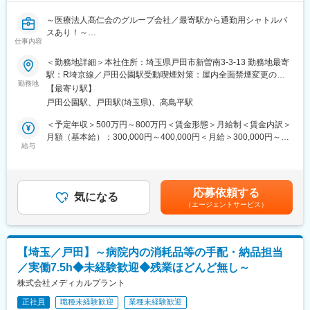
り、人体薬も多く使用しております。
～医療法人髙仁会のグループ会社／最寄駅から通勤用シャトルバ
■組織構成：
スあり！～
現在、常勤3名、パート社員1名の薬剤師がおります。
仕事内容
■業務概要：
人事管理職候補として採用・給与計算・社会保険・労務管理など
＜勤務地詳細＞本社住所：埼玉県戸田市新曽南3-3-13 勤務地最寄
■当院の特徴：
の業務に従事いただきます。それぞれ実務担当はおりますが、現
駅：R埼京線／戸田公園駅受動喫煙対策：屋内全面禁煙変更の範
当公益財団法人は二次診療施設として、専門的な獣医療を提供す
状としては総務部長が人事業務も見ており、人事の方まで手が回
勤務地
囲：会社の定める事業所
るため、動物の救急診療および獣医師からの依頼のみを受け専門
【最寄り駅】
っていない状況です。
診療を行う、今までにない形態の動物病院となります。
戸田公園駅、戸田駅(埼玉県)、高島平駅
実務担当と円滑なコミュニケーションを構築し、人事部に関する
必要施策を自ら主体的に推進先導していただきたいと考えていま
＜予定年収＞500万円～800万円＜賃金形態＞月給制＜賃金内訳＞
■当院について：
す。
月額（基本給）：300,000円～400,000円＜月給＞300,000円～
◇当法人は埼玉県所沢市の地に、動物の夜間救急診療および獣医
＜具体的な業務内容＞
給与
400,000円＜昇給有無＞有＜残業手当＞有＜給与補足＞■昇給：年
師からの依頼のみを受け専門診療を実施する、今までにない形態
・採用計画立案と業務
1回■賞与：年2回（2.2か月分）※前年度実績賃金はあくまでも目
の動物病院として開設しました。
・給与計算、社会保険業務
安の金額であり、選考を通じて上下する可能性があります。月給
◇開設当初より、専門診療を実施する事で得られ蓄積されたデー
・労務管理
(月額)は固定手当を含めた表記です。
タを生かし、国内はもとより海外において論文・学会発表など情
応募依頼する
・そのほか人事部に対する戦略立案・実行など
気になる
報を発信し続け、獣医学の発展、獣医学術の振興に寄与するよう
（エージェントサービス）
心がけてきました。
■当社について：
◇また当法人は現状に満足する事なく、獣医学への更なる貢献を
医療を取りまく環境は、人口の高齢化が急速に進み、それにとも
目指すために公益申請を行い、開設10年目という節目の年である
なって医療・介護の切れ目のない対応の必要性や、一方では患者
2014年（平成26年）5月27日内閣府より公益財団法人の認定書の
【埼玉／戸田】～病院内の消耗品等の手配・納品担当
様の医療・介護に対する期待も多様化しています。
交付を受け、6月2日に晴れて公益財団法人日本小動物医療センタ
／実働7.5h◆未経験歓迎◆残業ほどんど無し～
病院運営は正に転換期に直面しています。
ーが誕生しました。
いかに合理的に、多様化する医療ニーズに応えていくか、これが
株式会社メディカルプラント
◇公益事業として日本小動物がんセンターにおける臨床研究、人
今後の病院運営にとって最大のテーマと考えます。
材育成を主軸に展開することによって獣医学術の振興を担う使命
正社員
職種未経験歓迎
業種未経験歓迎
当社は、給食や事務関連業務の請負、薬剤・医療機器・日用品の