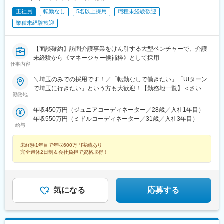
正社員
転勤なし
5名以上採用
職種未経験歓迎
業種未経験歓迎
【面談確約】訪問介護事業をけん引する大型ベンチャーで、介護
未経験から《マネージャー候補枠》として採用
仕事内容
＼埼玉のみでの採用です！／「転勤なしで働きたい」「UIターン
で埼玉に行きたい」という方も大歓迎！【勤務地一覧】＜さいた
勤務地
ま市＞西区、北区、大宮区、見沼区、中央区、桜区、浦和区、南
区、緑区、岩槻区＜その他の市町村＞川越市、熊谷市、川口市、
年収450万円（ジュニアコーディネーター／28歳／入社1年目）
行田市、秩父市、所沢市、飯能市、加須市、東松山市、春日部
年収550万円（ミドルコーディネーター／31歳／入社3年目）
市、狭山市、羽生市、鴻巣市、深谷市、上尾市、草加市、越谷
給与
市、蕨市、戸田市、入間市、朝霞市、志木市、和光市、新座市、
桶川市久喜市、北本市、八潮市、富士見市、三郷市、蓮田市、坂
未経験1年目で年収600万円実績あり
戸市、幸手市、鶴ヶ島市、日高市、吉川市、伊奈町、三芳町、毛
完全週休2日制＆会社負担で資格取得！
呂山町、越生町、滑川町、嵐山町、小川町、川島町、吉見町、鳩
山町、寄居町、宮代町、白岡市、杉戸町、松伏町、ふじみ野市、
ときがわ町※希望勤務地を踏まえて配属決定します※受動喫煙対策
あり＝＝＝☆将来的に全国のご希望勤務地へUIターン可能・初期
気になる
応募する
費用会社負担等の移住支援あり（規定有）・UIターン転勤希望者
への年間の支援あり（規定有）☆マイカー通勤手当あり（1回200
円）