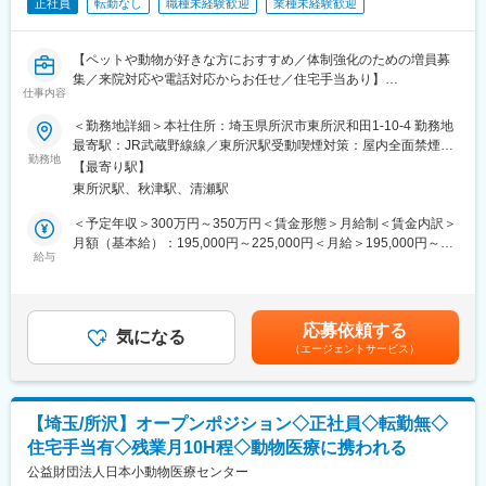
正社員
転勤なし
職種未経験歓迎
業種未経験歓迎
＊疾患や症例の傾向：慢性期の方から、終末期、難病、小児、精
何らかの理由で社会との接点が少なくなってしまった人を社会が
神科等、幅広くお受けしています。
包み込むという意味合いで、障がい者や貧困層、子ども、高齢者
＊入職後、3ヶ月を目安とした同行訪問を実施します。
や女性、移民など、社会的弱者を含むすべての人の健康で文化的
【ペットや動物が好きな方におすすめ／体制強化のための増員募
な生活の実現を目的としてします。
集／来院対応や電話対応からお任せ／住宅手当あり】
■キャリアステップ
仕事内容
業務習得後も、継続した学習機会があり、
変更の範囲：会社の定める業務
■オススメポイント：
＜勤務地詳細＞本社住所：埼玉県所沢市東所沢和田1-10-4 勤務地
ジェネラリストやスペシャリスト・マネジメントとキャリア選択
経験も重要ですが、お人柄を最も重視して採用活動をしていま
最寄駅：JR武蔵野線線／東所沢駅受動喫煙対策：屋内全面禁煙変
が可能です。
す。
勤務地
更の範囲：会社の定める事業所
・毎月開催の全チーム・全領域で、準備不要の事例検討会！
【最寄り駅】
動物病院のため動物が好きな方はもちろんですが、仕事を先回り
事例検討で実践力を向上させることが可能
東所沢駅、秋津駅、清瀬駅
出来る方、相手を思いやるお気持ちのある方と一緒に働きたいと
・自社独自開発の領域別のe-learningコンテンツ（200本以上★）
考えています。面接時に今まで取り組まれてきた仕事のスタンス
＜予定年収＞300万円～350万円＜賃金形態＞月給制＜賃金内訳＞
で興味のある分野を継続して学習できます！
などをお話しください。
月額（基本給）：195,000円～225,000円＜月給＞195,000円～
・在籍事業所外へ社内留学で同行訪問。
給与
225,000円＜昇給有無＞有＜残業手当＞有＜給与補足＞※経験・実
実践経験していないケアの技術指導をオン・オフラインで学ぶ
■業務内容
力を考慮し当社規定により優遇。■昇給：年1回■賞与：昨年実績
ことも可能
当法人の受付として、以下業務をご担当いただきます。
年2回賃金はあくまでも目安の金額であり、選考を通じて上下する
・上記以外にも、希望する外部研修や学会参加、
・来院対応
可能性があります。月給(月額)は固定手当を含めた表記です。
特定行為研修受講や認定看護師資格取得支援の費用負担など、
応募依頼する
・電話対応
気になる
多数あり。
（エージェントサービス）
≪来院/電話対応に慣れてきたら以下業務をお任せします≫
・診療予約の管理
■各種手当：
・会計処理
・住宅手当（近隣手当）：10,000円※勤務拠点から直線距離6km圏
・電子カルテへの一部入力
内に居住する場合
【埼玉/所沢】オープンポジション◇正社員◇転勤無◇
未経験の方にはチームメンバーがOJTにて業務を教えて、徐々に
・108手当：15,000円※月の公休日数10日を→9日に希望した場合
住宅手当有◇残業月10H程◇動物医療に携われる
担当できる業務を増やしていきます。
・土日出勤手当：4,000円（月4回想定）
公益財団法人日本小動物医療センター
・時間効率手当：5,000円※拠点稼働率が40％超の場合、当該拠点