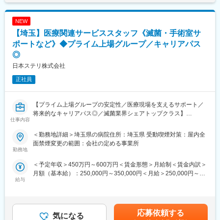
【滅菌業務とは】
手術や診療で使用された医療器材は、そのままでは再利用できま
NEW
せん。次の患者様に安全に使用するために、器材を「回収 → 洗浄
→ 滅菌 → 配給」という工程で処理します。この業務は、患者様
【埼玉】医療関連サービススタッフ《滅菌・手術室サ
の安全を守るために欠かせない重要な役割です。電子マニュアル
ポートなど》◆プライム上場グループ／キャリアパス
を確認しながら作業を行うため、未経験の方でも研修でしっかり
◎
習得できます。
日本ステリ株式会社
【手術室サポートとは】
正社員
手術室では、医師や看護師が次の手術に集中できるよう、環境を
整えることが必要です。具体的には、手術室内の清掃、医療物品
の補充、手術時に着用するガウンの着脱補助（ガウン介助）など
【プライム上場グループの安定性／医療現場を支えるサポート／
を行います。医療チームの一員として、円滑な手術室運営を支え
将来的なキャリアパス◎／滅菌業界シェアトップクラス】
るやりがいのある仕事です。
仕事内容
【業務概要】
＜勤務地詳細＞埼玉県の病院住所：埼玉県 受動喫煙対策：屋内全
【内視鏡室支援とは】
医療器材滅菌サービスを始めとし、医療機関に対し総合医療関連
面禁煙変更の範囲：会社の定める事業所
内視鏡検査で使用する器材の準備や片付け、洗浄・滅菌などを担
サービスを展開する当社において、病院内で実際に医療関連サー
勤務地
当します。患者様が安心して検査を受けられるよう、スムーズな
ビス業務を提供頂く方を募集します。
検査環境を整える役割です。
＜予定年収＞450万円～600万円＜賃金形態＞月給制＜賃金内訳＞
月額（基本給）：250,000円～350,000円＜月給＞250,000円～
【業務詳細】
給与
【サポート体制】
350,000円＜昇給有無＞有＜残業手当＞有＜給与補足＞※年収はご
■病院内の滅菌業務
■充実した研修制度：入社後は座学と実技研修で基礎から学べま
経験やスキルを考慮して決定されます。■昇給：有■賞与：年2回
■手術室サポート業務
す。
賃金はあくまでも目安の金額であり、選考を通じて上下する可能
■内視鏡室支援業務等の医療関連サービス業務
■チームでのサポート：現場では先輩スタッフが丁寧に指導しま
性があります。月給(月額)は固定手当を含めた表記です。
応募依頼する
気になる
す。
＜滅菌業務とは＞