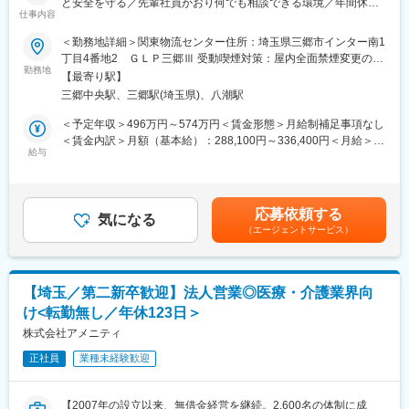
と安全を守る／先輩社員がおり何でも相談できる環境／年間休日
【許可病床】390床
仕事内容
123日】
認知症治療病棟240床 一般病床45床 地域包括ケア病床45床
＜勤務地詳細＞関東物流センター住所：埼玉県三郷市インター南1
回復期リハ病床60床
■概要
丁目4番地2 ＧＬＰ三郷Ⅲ 受動喫煙対策：屋内全面禁煙変更の範
三菱商事のヘルスケア部門を担う企業です。医療材料等の管理・
勤務地
囲：会社の定める事業所
【福利厚生】
【最寄り駅】
購買サポートなどを中心に、医療機関の経営支援を行っていま
通勤交通費支給
三郷中央駅、三郷駅(埼玉県)、八潮駅
す。
昇給
本ポジションでは、主に病院で使用される医療機器や医薬品、毒
＜予定年収＞496万円～574万円＜賃金形態＞月給制補足事項なし
退職金制度
劇物、再生医療等製品が、薬機法に基づき適正に管理・流通され
＜賃金内訳＞月額（基本給）：288,100円～336,400円＜月給＞
再雇用制度/65歳まで（定年60歳：例外事由1号 ）
るための「薬事品質管理」「センター内の事務・バックオフィス
給与
288,100円～336,400円＜昇給有無＞有＜残業手当＞有＜給与補足
住宅手当（上限3万円）
業務」をお任せします。
＞※給与詳細は、年齢および経験を考慮の上、応相談。■賞与：年
単身寮
2回（前年度実績4ヶ月分）※実績や評価を反映します。※薬剤師資
産休育休
■業務内容
格手当別途支給（支給には条件あり）賃金はあくまでも目安の金
医療費補助制度
応募依頼する
（1）薬事管理・品質管理業務 ※全体の約4割
気になる
額であり、選考を通じて上下する可能性があります。月給(月額)は
人間ドック無料
（エージェントサービス）
薬機法・関連法規を遵守し、センター内における商品の適正な取
固定手当を含めた表記です。
ハラスメント相談窓口
扱いを担保します。
従業員向けメンタルヘルス窓口
・行政・メーカー対応：本社管理薬剤師と連携、センターにおけ
Amazonビジネス割引
る各種許可証・認可書類の確認・管理
社食あり
【埼玉／第二新卒歓迎】法人営業◎医療・介護業界向
・業法チェック：新規登録医薬品の業法適合性、保管時の温度条
※各項目規定あり
け<転勤無し／年休123日＞
件等の確認・マスタ登録のチェック
・品質・情報管理、書類整備：倉庫内における品質管理の徹底
株式会社アメニティ
【従業員構成】
・問い合わせ対応： 全国の営業所からの問い合わせ対応、倉庫内
＼活躍の場を多数ご用意しています／
正社員
業種未経験歓迎
の現場スタッフへのレクチャー
東京・埼玉・千葉に複数の病院・クリニック・介護施設・保育園
（2）事務・バックオフィス業務 ※全体の約6割
を運営しているため、活躍の場が多いことも当グループの特徴で
・データ・伝票入力：専用システムやExcelを使用した入出荷や在
す。 今後も事業拡大の予定があり、専門知識やスキルを持つ方、
【2007年の設立以来、無借金経営を継続。2,600名の体制に成