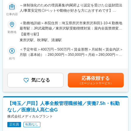
・移動は主に電動自転車を使用（直行直帰可能）
～体制強化のための増員募集/内閣府より認定を受けた公益財団法
・チーム制
人/事業安定性◎/ペットや動物が好きな方におすすめです】
仕事内容
■教育制度：（未経験でも安心）
■オススメポイント：
＜勤務地詳細＞本院住所：埼玉県所沢市東所沢和田1-10-4 勤務地
入社時2日間のオリエンテーションあり
◎東所沢駅から徒歩3分程度！転勤も無く、長期的に就業しやすい
最寄駅：JR武蔵野線／東所沢駅受動喫煙対策：屋内全面禁煙変更
約3ヶ月のOJTで段階的に独り立ち（入職後、3ヶ月を目安とした
環境です！
勤務地
の範囲：無
同行訪問を実施）
【最寄り駅】
◎今年だけでもdodaで複数名の決定実績あり！是非ご応募くださ
東所沢駅、秋津駅、清瀬駅
い！
（学習支援体制）
＜予定年収＞400万円～500万円＜賃金形態＞月給制＜賃金内訳＞
専門・認定看護師による「10領域サポート」
経験も重要ですが、お人柄を最も重視して採用活動をしていま
月額（基本給）：280,000円～350,000円＜月給＞280,000円～
e-learning（200本以上）
す。
給与
350,000円＜昇給有無＞有＜残業手当＞有＜給与補足＞※経験・実
事例検討会（月1回）
動物病院のため動物が好きな方はもちろんですが、仕事を先回り
力を考慮し、弊財団の規定により優遇します。※上記は週５日勤務
社内留学制度あり
出来る方、相手を思いやるお気持ちのある方と一緒に働きたいと
の場合の給与額になります。■昇給：年1回（4月）■賞与：業績に
考えています。面接時に今まで取り組まれてきた仕事のスタンス
応じて支給賃金はあくまでも目安の金額であり、選考を通じて上
■魅力：
応募依頼する
などをお話しください。
気になる
下する可能性があります。月給(月額)は固定手当を含めた表記で
・残業が少ないためメリハリをつけてご就業可能です！
（エージェントサービス）
す。
・管理部門は中途社員100％で構成されており、馴染みやすく活
■仕事内容
気あふれる雰囲気です。
薬剤師として以下の院内業務をご担当いただきます。
・当社には多くの専門看護師や認定看護師が所属しているため、
・獣医師の処方箋に基く院内調剤
研修期間後もウェビナーなどで特殊な障がい・症状に対するケア
【埼玉／戸田】人事全般管理職候補／実働7.5h・転勤
※処方せん件数 平均30件／日、注射薬の準備
方法を学ぶことができます。
なし／医療法人髙仁会G
・調剤補助員の指導監督
・薬剤の在庫管理及び発注
株式会社メディカルプラント
変更の範囲：会社の定める業務
・麻薬管理
正社員
転勤なし
※各専門診療科に分かれているため、使用する薬剤は多岐にわた