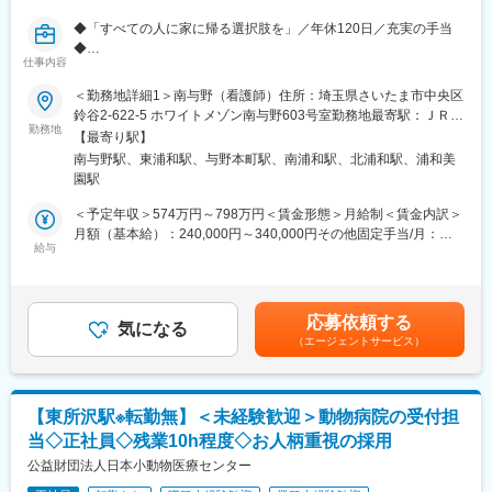
■その他、運営本部幹部として、周辺領域の付随業務全般・面接対
変更の範囲：会社の定める業務
◆「すべての人に家に帰る選択肢を」／年休120日／充実の手当
応
◆
仕事内容
【日中サービス支援型とは】
■業務内容：
設備基準を満たした施設で、職員が24時間365日常駐しており、
＜勤務地詳細1＞南与野（看護師）住所：埼玉県さいたま市中央区
＼新規OPENの訪問看護ステーションで所長として更にスキルア
日常生活上の援助や介護支援を受けながら住み慣れた地域で安心
鈴谷2-622-5 ホワイトメゾン南与野603号室勤務地最寄駅：ＪＲ埼
ップ／
して過ごせるグループホームになります。
勤務地
京線線／南与野駅受動喫煙対策：屋内全面禁煙＜勤務地詳細2＞浦
【最寄り駅】
これまでのご経験を活かして新たにチャレンジしたいという方も
和住所：埼玉県さいたま市緑区東浦和4-1-17 東宏ビル5-2F受動喫
南与野駅、東浦和駅、与野本町駅、南浦和駅、北浦和駅、浦和美
大歓迎。
【当社のコンセプト】『「ここでくらしたい」を創る』
煙対策：屋内全面禁煙変更の範囲：会社の定める事業所
園駅
入職後、3ヶ月を目安とした同行訪問を実施しますので、安心して
ご利用者様にとってグループホームはまさに家そのものだといえ
スタートできます。
ます。家族のように温かいスタッフたちとのコミュニケーション
＜予定年収＞574万円～798万円＜賃金形態＞月給制＜賃金内訳＞
を通して、ホームでの暮らしを楽しんでいただくために、「ここ
月額（基本給）：240,000円～340,000円その他固定手当/月：
新設の事業所を管理いただく所長としてご活躍いただきたいで
でくらしたい」と思ってもらえるよう日々真摯に向き合い続けま
給与
170,000円～230,000円＜月給＞410,000円～570,000円＜昇給有
す。
す。
無＞有＜残業手当＞無＜給与補足＞・地域手当：60,000円・サポ
足元の定常業務は自宅で生活をされるご利用者様への訪問看護業
ーター手当：70,000円（4名未満）～130,000円（15名未満）・看
務をお願いします。
【当社の理念】『住まいで困っている障がい者が「0」の社会を創
護師手当：40,000円※特定行為・認定看護師・専門看護師をお持
応募依頼する
る』
気になる
ちの場合は+5,000円追加支給、 特定行為＋認定or専門看護師を
（エージェントサービス）
・訪問件数の目安：4～5件/日
「ソーシャルインクルー」という社名は、「ソーシャルインクル
お持ちの場合：10,000円を支給いたします。賃金はあくまでも目
・移動手段：自転車
ージョン」から由来しています。
安の金額であり、選考を通じて上下する可能性があります。月給
・チーム制
(月額)は固定手当を含めた表記です。
・定期の申し送り：なし
「ソーシャルインクルージョン」とは、
【東所沢駅※転勤無】＜未経験歓迎＞動物病院の受付担
・社内カンファレンス：週1回・お昼に1時間
”すべての人々を孤独や孤立、排除や摩擦から援護し、健康で文化
当◇正社員◇残業10h程度◇お人柄重視の採用
・各種の連絡調整や担当者会議等への参加
的な生活の実現につなげるよう、社会の構成員として包み支え合
・訪問の記録、各種書類の作成（電子カルテ使用）
公益財団法人日本小動物医療センター
う”ことです。
・直行直帰：可