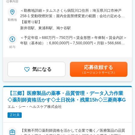
・時間効率手当：2,000円※拠点稼働率が40％超の場合、当該拠点
仕事内容
厚生充実◎】
メンバーへ支給
＜勤務地詳細＞タムスさくら病院川口住所：埼玉県川口市神戸
・医療保険割引手当：2,000円※拠点の医療保険割合が70％を超え
【業務内容】
258-1 受動喫煙対策：屋内全面禁煙変更の範囲：会社の定める事
た場合、その拠点所属の従業員へ支給
タムスグループのタムスさくら病院川口にて、事務長候補を募集
勤務地
業所
・サンキュー手当：240,000円※3ヶ月平均月間訪問件数110件以
【最寄り駅】
します。
上、四半期全て達成した場合
新井宿駅、東浦和駅、鳩ケ谷駅
事務長候補として病院長を補佐し病院運営業務に従事していただ
きます。
＜予定年収＞680万円～750万円＜賃金形態＞年俸制＜賃金内訳＞
■ WyLの強み・働きやすさ
年額（基本給）：6,800,000円～7,500,000円＜月額＞566,666円
1. 充実したお休み・柔軟な働き方
・事務部門の責任者として医事課、総務課のマネジメント
給与
～625,000円（12分割）＜昇給有無＞有＜残業手当＞無＜給与補
・年間休日120日（毎月9日＋年間12日の自由休暇でフレキシブル
・医療法、施設基準等行政関係への各種届出、行政対応、病院運
足＞※給与は資格・経験・スキルに応じて算定いたします。※上記
に取得可能）
営に当たっての実績管理・収益管理
給与は、処遇改善手当を含みます。※賞与：年俸制につき賞与の支
・有給休暇は入社初日から付与（1時間単位の取得も可能で、育児
・取引企業や委託企業との窓口折衝業務
給なし■昇給：年1回賃金はあくまでも目安の金額であり、選考を
との両立も安心）
応募依頼する
・職員の採用面接、目標管理、評価
気になる
通じて上下する可能性があります。月給(月額)は固定手当を含めた
・男性育休取得率は「100%」を達成。
（エージェントサービス）
・各コメディカル部門間の調整事項への対応
表記です。
・法人本部への報告、各種指示への対応
2. 安心の教育・資格取得サポート
・地域関係機関（病院・クリニック・高齢者施設等）への連携、
・未経験スタートが7割！充実の育成体制
訪問活動
・錦糸町に本格的な研修センターを完備
【三郷】医療製品の薬事・品質管理・データ入力作業
・その他患者様苦情対応
・専門資格を持つ上位看護師チーム（LST）による学習支援
◇薬剤師資格活かす◇土日祝休・残業15h◇三菱商事G
・特定行為や認定看護師の資格取得支援制度（費用全額会社負
【タムスさくら病院川口について】
エム・シー・ヘルスケア株式会社
担、または通学・研修日の給与保障）
認知症に特化した病院として開院し、現在は地域包括ケア病床や
変更の範囲：会社の定める業務
正社員
回復期リハ病床も有する高齢者専門病院として地域医療に貢献し
ています。
変更の範囲：会社の定める業務
【開設】2006年11月
【実務不問◎薬剤師資格を活かして企業で働く／医療製品の品質
【診療科】内科・精神科・リハビリテーション科・放射線科