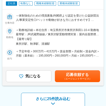
■組織構成：
サポーターへ支給
正社員
転勤なし
職種未経験歓迎
業種未経験歓迎
計10名在籍しています。年代は20代から50代と幅広いことが特徴
・医療保険割引手当：2,000円※拠点の医療保険割合が70％を超え
です
た場合、その拠点所属の従業員へ支給
・サンキュー手当：240,000円※3ヶ月平均月間訪問件数110件以
～体制強化のための増員募集/内閣府より認定を受けた公益財団法
■事業概要
上、四半期全て達成した場合
人/事業安定性◎/ペットや動物が好きな方におすすめです】
一般的な動物病院とは違う形態で展開。
仕事内容
獣医師からの依頼のみを受け、専門的な獣医療を提供するための
■オススメポイント：
＜勤務地詳細＞本社住所：埼玉県所沢市東所沢和田1-10-4 勤務地
専門診療機関です。
変更の範囲：会社の定める業務
◎東所沢駅から徒歩3分程度！転勤も無く、長期的に就業しやすい
最寄駅：JR武蔵野線線／東所沢駅受動喫煙対策：屋内全面禁煙変
環境です！
勤務地
更の範囲：会社の定める事業所
■働き方：
【最寄り駅】
◎今年だけでもdodaで複数名の決定実績あり！是非ご応募くださ
・平均残業は月10時間程度となります
東所沢駅、秋津駅、清瀬駅
い！
・早番・中番・遅番の3シフト（8：30～20：00）があり、なるべ
＜予定年収＞300万円～415万円＜賃金形態＞月給制＜賃金内訳＞
く偏りがないシフト設定を心がけています。
経験も重要ですが、お人柄を最も重視して採用活動をしていま
月額（基本給）：195,000円～260,000円＜月給＞195,000円～
・一人暮らし（世帯主）の場合は家賃補助など福利厚生充実
す。
給与
260,000円＜昇給有無＞有＜残業手当＞有＜給与補足＞※経験・実
動物病院のため動物が好きな方はもちろんですが、仕事を先回り
力を考慮し当社規定により優遇。■昇給：年1回■賞与：昨年実績
■当ポジションのやりがい：
出来る方、相手を思いやるお気持ちのある方と一緒に働きたいと
年2回賃金はあくまでも目安の金額であり、選考を通じて上下する
「動物のクオリティー・オブ・ライフ（生活の質）を第一に考
考えています。面接時に今まで取り組まれてきた仕事のスタンス
可能性があります。月給(月額)は固定手当を含めた表記です。
え、ご家族に寄り添った最善の獣医療を提供します」を病院の基
応募依頼する
などをお話しください。
気になる
本理念とし、
（エージェントサービス）
受付は事務的な業務だけではなく、ご家族に寄り添うコンシェル
■業務内容：
ジュのような病院の顔としての役割もある、やりがいのあるお仕
面接時に適性やご希望を考慮して、事務、人事、受付、広報、総
事です。
務の職種からご提案いたします。当法人自体に魅力を感じている
方や自分の適性の職種に悩んでいる方を歓迎します。是非ご応募
さらに25件読み込む
■当院の概要：
ください！
当財団は埼玉県所沢市の地に、動物の夜間救急診療および獣医師