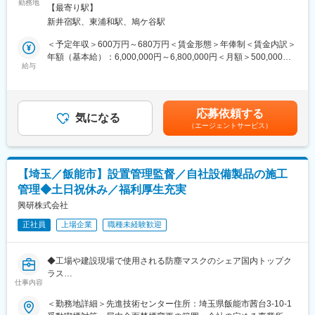
きは周囲の先輩社員が親身に相談に乗ってくれますので、経験、
江戸川区のタムスさくら病院川口（390床）の事務次長（管理
勤務地
業所
【最寄り駅】
知識がなくても安心して業務をキャッチアップいただけます。
職）を募集いたします。
新井宿駅、東浦和駅、鳩ケ谷駅
また、毎月、保険改正内容やシステム不具合の共有などの情報共
有も行っています。
【業務内容】
＜予定年収＞600万円～680万円＜賃金形態＞年俸制＜賃金内訳＞
病院運営にかかる管理職業務を幅広く担っていただきます。
年額（基本給）：6,000,000円～6,800,000円＜月額＞500,000円
■働き方：
■病院運営業務全般
給与
～566,666円（12分割）＜昇給有無＞有＜残業手当＞無＜給与補
・残業10h程度（残業代100％支給）
業績管理、行政対応、診療報酬請求業務の管理、監査対応、苦情
足＞※上記給与は、処遇改善手当を含みます。※給与は、経験・ス
・年休日125日／基本的に土日祝休
対応、未収金回収、問い合わせ対応等
キル・保有資格などによって決定します。※交通費は規定に基づ
・フルフレックス制度
き、別途支給します。※年俸制のため賞与の支給はありません。賃
応募依頼する
└ご自身のスケジュールに合わせて、早く業務終了する日程を作
■スタッフ管理業務
気になる
金はあくまでも目安の金額であり、選考を通じて上下する可能性
（エージェントサービス）
るなど、仕事とプライベートの両立がしやすい環境です。
採用、面接対応、人事考課、人員配置、人事労務
があります。月給(月額)は固定手当を含めた表記です。
・有給取得率：71.9%(2024年度実績)
■定例ミーティングへの参加
■地域連携業務
【埼玉／飯能市】設置管理監督／自社設備製品の施工
変更の範囲：会社の定める業務
管理◆土日祝休み／福利厚生充実
【タムスさくら病院川口について】
認知症に特化した病院として開院し、現在は地域包括ケア病床や
興研株式会社
回復期リハ病床も有する高齢者専門病院として地域医療に貢献し
正社員
上場企業
職種未経験歓迎
ています。
■開設：2006年11月
■診療科：内科・精神科・リハビリテーション科
◆工場や建設現場で使用される防塵マスクのシェア国内トップク
■許可病床：390床
ラス
（認知症治療病棟240床、一般病床45床、地域包括ケア病床45
仕事内容
◆自社製品である、オープンクリーンシステム「KOACH（コー
床、回復期リハ病床60床）
チ）」は2015年「第6回ものづくり日本大賞」内閣総理大臣賞を
＜勤務地詳細＞先進技術センター住所：埼玉県飯能市茜台3-10-1
受賞