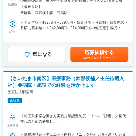
受動喫煙対策：屋内全面禁煙変更の範囲：会社の定める事業所
【従業員構成】
◆土日祝休み／年休120日／福利厚生充実
勤務地
20代～50代まで活躍中！幅広い年代の方にご活躍いただいており
【最寄り駅】
ます。そして、子育てママや主婦（主夫）活躍中ですし、女性管
飯能駅、武蔵横手駅、高麗駅
■業務内容：
理職登用実績ありと性別問わず活躍しやすい職場環境です。
研究室や半導体、電子機器、化学、工場等の施設内にてクリーン
＜予定年収＞489万円～579万円＜賃金形態＞月給制＜賃金内訳＞
環境生成装置の設置管理（施工に関する計画や進行、安全・品質
月額（基本給）：242,800円～274,900円その他固定手当/月：
【従業員構成】
管理）をご担当いただきます。
給与
25,000円～50,000円＜月給＞267,800円～324,900円＜昇給有無
＼活躍の場を多数ご用意しています／
＞有＜残業手当＞有＜給与補足＞■賞与実績：年3回（過去実績：
タムスグループでは、年齢や性別に関わらず8,000名以上の職員が
■具体的な業務内容：
基本給6.0ヵ月分）賃金はあくまでも目安の金額であり、選考を通
在籍しており、外国人職員や女性管理職も多数活躍しています。
・施工に関する計画の立案
じて上下する可能性があります。月給(月額)は固定手当を含めた表
副業OK、WワークOK、ブランクOKです。U・Iターンでご入社い
応募依頼する
・設置作業の進行管理
気になる
記です。
ただいた方も多くいます。
（エージェントサービス）
・安全管理
・品質管理
変更の範囲：会社の定める業務
・設置後の確認作業
・クリーン生成装置「KOACH（コーチ）」の担当
【さいたま市南区】医療事務（幹部候補／主任待遇入
社）◆病院・施設での経験を活かせます
■業務の特徴：
・設置作業は非常に簡便で、1週間程度（大きな規模になると2週
医療法人明医研
間程度の場合あり）の短期で納品が可能です。
正社員
・クリーン生成装置「KOACH（コーチ）」をご担当いただきま
す。世界最高クラスの高い清浄度が形成できる一方で、短期間設
置で設置できる革新的なクリーンシステムです。導入ユーザーは
【埼玉県多様な働き方実践企業認定制度「ゴールド認定」／世代
国内だけで延べ1600を超え、JAXA、産業技術総合研究所、理化
交代のための募集】
学研究所、東京大学等の有名研究機関をはじめ、多くの国内有名
仕事内容
現事務長の定年退職に向けて次世代の事務長候補を募集いたしま
メーカーでも採用実績があります。
す。
＜勤務地詳細＞デュエット内科クリニック住所：埼玉県さいたま