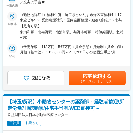
／充実の手当◆
ぐるみの第一線の医療・福祉ケアを展開しています。
仕事内容
■業務内容：
＜勤務地詳細1＞浦和住所：埼玉県さいたま市緑区東浦和4-1-17
変更の範囲：無
自宅で生活されるご利用者様への訪問看護をお任せいたします。
東宏ビル5-2F受動喫煙対策：屋内全面禁煙＜勤務地詳細2＞南与野
・訪問件数の目安：4～5件/日、90件/月（定期の申し送り：な
勤務地
（看護師）住所：埼玉県さいたま市中央区鈴谷2-622-5 ホワイト
【最寄り駅】
し）
メゾン南与野603号室勤務地最寄駅：ＪＲ埼京線線／南与野駅受
東浦和駅、南与野駅、南浦和駅、与野本町駅、浦和美園駅、北浦
・訪問時の記録、各種書類の作成：電子カルテ使用
動喫煙対策：屋内全面禁煙変更の範囲：会社の定める事業所
和駅
└DX化にも積極的に取り組んでおり、カルテを展開してそのまま
訪問看護計画書に落とし込めるようにしています。
＜予定年収＞413万円～567万円＜賃金形態＞月給制＜賃金内訳＞
└WyL独自のWEBシステムにより、グループ全体で“訪問看護の見
月額（基本給）：155,800円～211,200円その他固定手当/月：
える化”をして、より良いケアができるようフィードバックをし合
給与
100,000円～140,000円固定残業手当/月：39,200円～53,800円
えるようなデータ蓄積をしています！
（固定残業時間20時間0分/月）超過した時間外労働の残業手当は
・社内カンファレンス：週1回、お昼に1時間
追加支給＜月給＞295,000円～405,000円（一律手当を含む）＜昇
＊疾患や症例の傾向：小児から難病、精神科、慢性期、終末期ま
給有無＞有＜残業手当＞有＜給与補足＞・看護師手当：40,000
応募依頼する
で、幅広くお受けしています。
気になる
円・賞与 年2回 ※業績による・昇給 年1回 ※業績による※給与は経
（エージェントサービス）
験等考慮の上、社内規定に則って確定します。賃金はあくまでも
■キャリアパス：
目安の金額であり、選考を通じて上下する可能性があります。月
ジェネラリストとしてだけでなく、スペシャリスト・マネジメン
給(月額)は固定手当を含めた表記です。
トなどキャリアの選択肢は様々であり、所長候補も探しておりま
【埼玉/所沢】小動物センターの薬剤師～経験者歓迎/所
す！
定労働7H/転勤無/住宅手当有/WEB面接可～
※マネジメントなどもお任せする可能性はあり、面接時に相談さ
せていただくこともあります。
公益財団法人日本小動物医療センター
正社員
転勤なし
■当ポジションの魅力：
・オンコール担当回数は2～4回/月、残業時間は10～15h/月