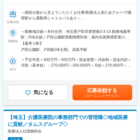
を担い、邁進しています。
販売・リースから、建物の設備管理業務まで、幅広い業務を通し
て、病院がきめの細かいニーズに即応できるよう、支援活動をす
～病院を陰から支えていただくお仕事/医療法人高仁会グループ/最
ることを使命としています。
変更の範囲：会社の定める業務
寄駅から通勤用シャトルバスあり～
仕事内容
■職務概要：
変更の範囲：会社の定める業務
当社は医療法人髙仁会グループの一員として、給食・医療事務・
＜勤務地詳細＞本社住所：埼玉県戸田市新曽南3-3-13 勤務地最寄
清掃・施設管理の請負、医薬品・資材の供給等の業務を通して、
駅：R埼京線／戸田公園駅受動喫煙対策：屋内全面禁煙変更の範
医療・介護を側面から支援しています。その中で当ポジションは
勤務地
囲：会社の定める事業所
【最寄り駅】
病院で使用する消耗品手配・納品のお仕事になります。基本はデ
戸田公園駅、戸田駅(埼玉県)、高島平駅
スクワークが主体となりますが、本社から病院へ消耗品等を運び
納品の作業が発生します。※一定の体を使った業務があります。
＜予定年収＞400万円～500万円＜賃金形態＞月給制＜賃金内訳＞
・受発注業務
月額（基本給）：270,000円～350,000円＜月給＞270,000円～
薬剤、備品や機器などの調達と納品業務
給与
350,000円＜昇給有無＞有＜残業手当＞有＜給与補足＞※予定年収
・売店運営と配達・納品
はあくまでも目安の金額であり、選考を通じて上下する可能性が
軽・ワゴンの社用車を運転し10分程度の運送
あります。■昇給：年1回■賞与：年2回（2.2か月分）※前年度実績
・簡単な売上分析や在庫管理、改善提案等
賃金はあくまでも目安の金額であり、選考を通じて上下する可能
応募依頼する
・リース管理
気になる
性があります。月給(月額)は固定手当を含めた表記です。
（エージェントサービス）
【取り扱うもの】
薬剤、医療機器、医療消耗品、ＯＡ機器、事務用品、雑貨・食品
飲料
■組織構成
【埼玉】介護医療院の事務部門での管理職◇地域医療
40代の男性リーダー・薬剤師1名・女性スタッフ3名(うち2名社員)
に貢献／タムスグループ◇
の組織になっております。近い将来サブリーダーとして活躍頂き
たいと思っております。ゆくゆくは部署の長としてご活躍頂ける
医療法人社団桐和会
事を期待しております。
正社員