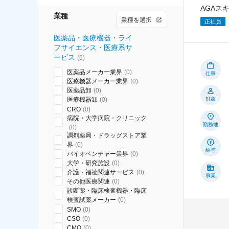
AGAス
業種
業種を選択
正社員
医薬品・医療機器・ライ
フサイエンス・医療系サ
ービス
(
6
)
医薬品メーカー業界
(
0
)
仕事
医療機器メーカー業界
(
0
)
医薬品卸
(
0
)
医療機器卸
(
0
)
対象
CRO
(
0
)
病院・大学病院・クリニック
勤務地
(
0
)
調剤薬局・ドラッグストア業
界
(
0
)
給与
バイオベンチャー業界
(
0
)
大学・研究施設
(
0
)
介護・福祉関連サービス
(
0
)
事業
その他医療関連
(
0
)
診断薬・臨床検査機器・臨床
検査試薬メーカー
(
0
)
SMO
(
0
)
CSO
(
0
)
CMO
(
0
)