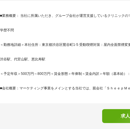
■業務概要： 当社に所属いただき、グループ会社が運営支援しているクリニックの
学歴不問
＜勤務地詳細＞本社住所：東京都渋谷区鶯谷町1-5 受動喫煙対策：屋内全面禁煙変更
渋谷駅、代官山駅、恵比寿駅
＜予定年収＞500万円～800万円＜賃金形態＞年俸制＜賃金内訳＞年額（基本給）：3,804,
■会社概要：マーケティング事業をメインとする当社では、親会社「ＳｈｅｅｐＭｅｄ
求人