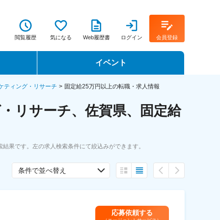
閲覧履歴
気になる
Web履歴書
ログイン
会員登録
イベント
転職イベント・転職セミナー
ケティング・リサーチ
固定給25万円以上の転職・求人情報
グ・リサーチ、佐賀県、固定給
転職フェア
転職セミナー動画
索結果です。左の求人検索条件にて絞込みができます。
条件で並べ替え
応募依頼する