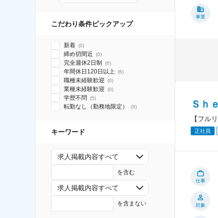
事業
こだわり条件ピックアップ
新着
(
0
)
締め切間近
(
0
)
完全週休2日制
(
6
)
年間休日120日以上
(
6
)
職種未経験歓迎
(
0
)
業種未経験歓迎
(
0
)
学歴不問
(
5
)
Ｓｈ
転勤なし（勤務地限定）
(
5
)
【フルリ
キーワード
正社員
求人掲載内容すべて
を含む
仕事
求人掲載内容すべて
を含まない
対象