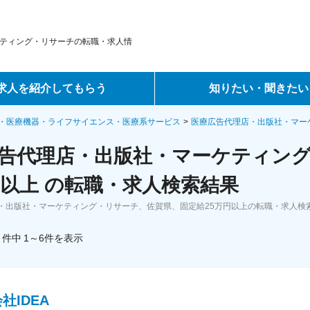
ティング・リサーチの転職・求人情
求人を紹介してもらう
知りたい・聞きたい
ントサービス
転職ノウハウ
・医療機器・ライフサイエンス・医療系サービス
医療広告代理店・出版社・マー
告代理店・出版社・マーケティン
サービス
データで見る転職
円以上 の転職・求人検索結果
ーエージェントサービス
コラム・インタビュー
・出版社・マーケティング・リサーチ、佐賀県、固定給25万円以上の転職・求人検
転職Q&A
件中
1～6
件
を表示
社IDEA