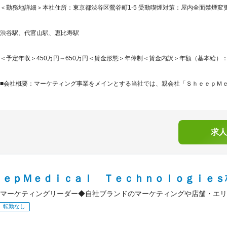
＜勤務地詳細＞本社住所：東京都渋谷区鶯谷町1-5 受動喫煙対策：屋内全面禁煙変更
渋谷駅、代官山駅、恵比寿駅
＜予定年収＞450万円～650万円＜賃金形態＞年俸制＜賃金内訳＞年額（基本給）：3,888,
■会社概要：マーケティング事業をメインとする当社では、親会社「ＳｈｅｅｐＭｅｄ
求人
ｅｅｐＭｅｄｉｃａｌ Ｔｅｃｈｎｏｌｏｇｉｅｓ
マーケティングリーダー◆自社ブランドのマーケティングや店舗・エリ
転勤なし