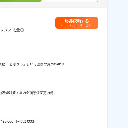
応募依頼する
（エージェントサービス）
クス／裁量◎
務 「ヒポクラ」という医師専用のWebサ
動喫煙対策：屋内全面禁煙変更の範...
00円～552,000円...