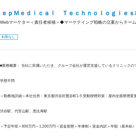
ｅｅｐＭｅｄｉｃａｌ Ｔｅｃｈｎｏｌｏｇｉｅｓ
Webマーケター＜責任者候補＞◆マーケテイング戦略の立案からチー
転勤なし
■業務概要： 当社に所属いただき、グループ会社が運営支援しているクリニックの
学歴不問
＜勤務地詳細＞本社住所：東京都渋谷区鶯谷町1-5 受動喫煙対策：屋内全面禁煙変更
渋谷駅、代官山駅、恵比寿駅
＜予定年収＞800万円～1,200万円＜賃金形態＞年俸制＜賃金内訳＞年額（基本給）：6,09