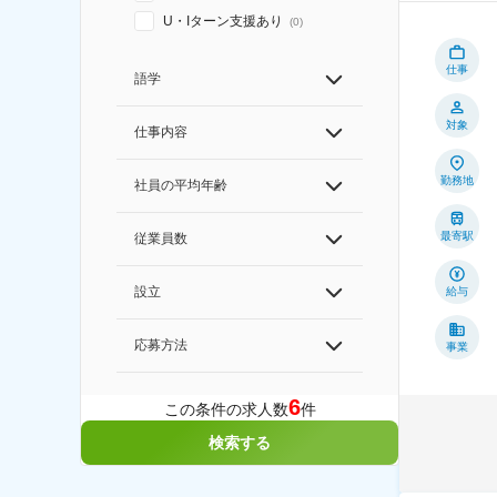
U・Iターン支援あり
(
0
)
仕事
語学
対象
仕事内容
勤務地
社員の平均年齢
最寄駅
従業員数
設立
給与
応募方法
事業
6
この条件の求人数
件
検索する