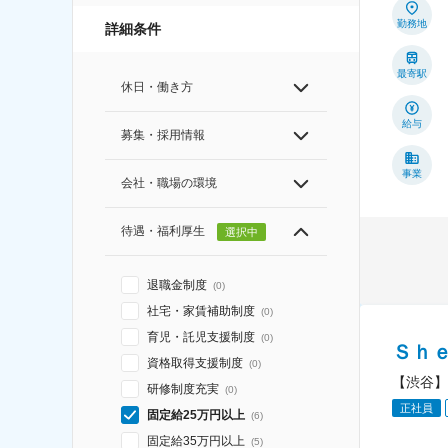
勤務地
詳細条件
最寄駅
休日・働き方
給与
募集・採用情報
事業
会社・職場の環境
待遇・福利厚生
選択中
退職金制度
(
0
)
社宅・家賃補助制度
(
0
)
育児・託児支援制度
(
0
)
Ｓｈ
資格取得支援制度
(
0
)
【渋谷】
研修制度充実
(
0
)
正社員
固定給25万円以上
(
6
)
固定給35万円以上
(
5
)