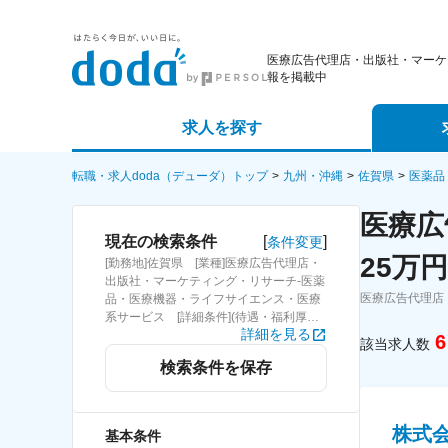
医療広告代理店・出版社・マーケ
報を掲載中
求人を探す
詳細条件から探す
エージェ
転職・求人doda（デューダ）トップ
九州・沖縄
佐賀県
医薬品
医療広
新着求人から探す
スカウト
[
]
現在の検索条件
条件変更
25万
[勤務地]佐賀県 [業種]医療広告代理店・
求人特集から探す
パートナ
出版社・マーケティング・リサーチ-医薬
医療広告代理店
品・医療機器・ライフサイエンス・医療
系サービス [詳細条件](待遇・福利厚生)
詳細を見る
固定給25万円以上
6
該当求人数
検索条件を保存
株式会
基本条件