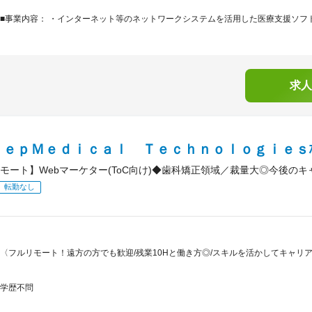
■事業内容： ・インターネット等のネットワークシステムを活用した医療支援ソフトウ
求人
ｅｅｐＭｅｄｉｃａｌ Ｔｅｃｈｎｏｌｏｇｉｅｓ
モート】Webマーケター(ToC向け)◆歯科矯正領域／裁量大◎今後の
転勤なし
〈フルリモート！遠方の方でも歓迎/残業10Hと働き方◎/スキルを活かしてキャリア
学歴不問