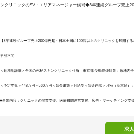
キンクリニックのSV・エリアマネージャー候補◆3年連続グループ売上20
【3年連続グループ売上200億円超・日本全国に100院以上のクリニックを展開する
学歴不問
＜勤務地詳細＞全国のAGAスキンクリニック住所：東京都 受動喫煙対策：敷地内
＜予定年収＞448万円～560万円＜賃金形態＞月給制＜賃金内訳＞月額（基本給）：280,0
■事業内容：クリニックの開業支援、医療機関運営支援、広告・マーケティング支援、
求人