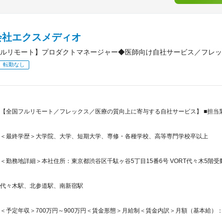
会社エクスメディオ
ルリモート】プロダクトマネージャー◆医師向け自社サービス／フレッ
転勤なし
【全国フルリモート／フレックス／医療の質向上に寄与する自社サービス】 ■担当業
＜最終学歴＞大学院、大学、短期大学、専修・各種学校、高等専門学校卒以上
＜勤務地詳細＞本社住所：東京都渋谷区千駄ヶ谷5丁目15番6号 VORT代々木5階受
代々木駅、北参道駅、南新宿駅
＜予定年収＞700万円～900万円＜賃金形態＞月給制＜賃金内訳＞月額（基本給）：425,0