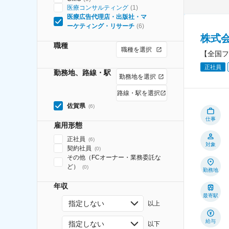
医療コンサルティング
(
1
)
医療広告代理店・出版社・マ
ーケティング・リサーチ
(
6
)
株式
職種
職種を選択
【全国フ
正社員
勤務地、路線・駅
勤務地を選択
路線・駅を選択
佐賀県
(
6
)
仕事
雇用形態
正社員
(
6
)
対象
契約社員
(
0
)
その他（FCオーナー・業務委託な
ど）
(
0
)
勤務地
年収
最寄駅
指定しない
以上
給与
指定しない
以下